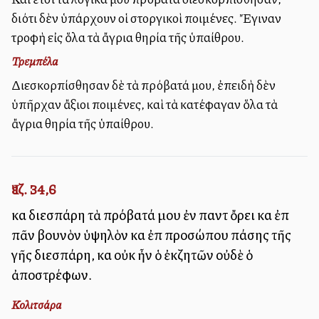
διότι δὲν ὑπάρχουν οἱ στοργικοὶ ποιμένες. Ἔγιναν
τροφὴ εἰς ὅλα τὰ ἄγρια θηρία τῆς ὑπαίθρου.
Τρεμπέλα
Διεσκορπίσθησαν δὲ τὰ πρόβατά μου, ἐπειδὴ δὲν
ὑπῆρχαν ἄξιοι ποιμένες, καὶ τὰ κατέφαγαν ὅλα τὰ
ἄγρια θηρία τῆς ὑπαίθρου.
Ἰεζ. 34,6
καὶ διεσπάρη τὰ πρόβατά μου ἐν παντὶ ὄρει καὶ ἐπὶ
πᾶν βουνὸν ὑψηλὸν καὶ ἐπὶ προσώπου πάσης τῆς
γῆς διεσπάρη, καὶ οὐκ ἦν ὁ ἐκζητῶν οὐδὲ ὁ
ἀποστρέφων.
Κολιτσάρα