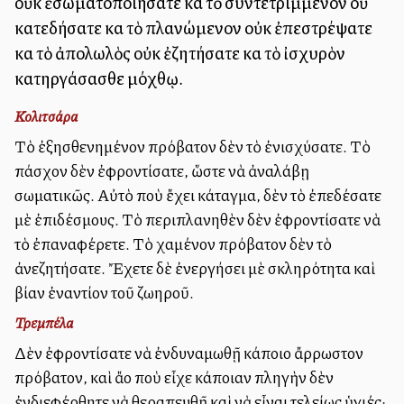
οὐκ ἐσωματοποιήσατε καὶ τὸ συντετριμμένον οὐ
κατεδήσατε καὶ τὸ πλανώμενον οὐκ ἐπεστρέψατε
καὶ τὸ ἀπολωλὸς οὐκ ἐζητήσατε καὶ τὸ ἰσχυρὸν
κατηργάσασθε μόχθῳ.
Κολιτσάρα
Τὸ ἐξησθενημένον πρόβατον δὲν τὸ ἐνισχύσατε. Τὸ
πάσχον δὲν ἐφροντίσατε, ὥστε νὰ ἀναλάβῃ
σωματικῶς. Αὐτὸ ποὺ ἔχει κάταγμα, δὲν τὸ ἐπεδέσατε
μὲ ἐπιδέσμους. Τὸ περιπλανηθὲν δὲν ἐφροντίσατε νὰ
τὸ ἐπαναφέρετε. Τὸ χαμένον πρόβατον δὲν τὸ
ἀνεζητήσατε. Ἔχετε δὲ ἐνεργήσει μὲ σκληρότητα καὶ
βίαν ἐναντίον τοῦ ζωηροῦ.
Τρεμπέλα
Δὲν ἐφροντίσατε νὰ ἐνδυναμωθῇ κάποιο ἄρρωστον
πρόβατον, καὶ ἄλλο ποὺ εἶχε κάποιαν πληγὴν δὲν
ἐνδιεφέρθητε νὰ θεραπευθῇ καὶ νὰ εἶναι τελείως ὑγιές·