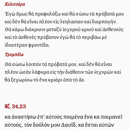
Κολιτσάρα
Ἐγὼ ὅμως θὰ προφυλάξω καὶ θὰ σώσω τὰ πρόβατά μου
καὶ δὲν θὰ εἶναι πλέον εἰς λεηλασίαν καὶ διαρπαγήν.
Θὰ κάμω διάκρισιν μεταξὺ ἰσχυροῦ κριοῦ καὶ ἀσθενοῦς
καὶ τὸ ἀσθενὲς πρόβατον ἐγὼ θὰ τὸ περιβάλλω μὲ
ἰδιαιτέραν φροντίδα.
Τρεμπέλα
Θὰ σώσω λοιπὸν τὰ πρόβατά μου, καὶ δὲν θὰ εἶναι
πλέον ὡσὰν λάφυρα εἰς τὴν διάθεσιν τῶν ἰσχυρῶν καὶ
θὰ ξεχωρίσω τὸ ἕνα κριάρι ἀπὸ τὸ ἄλλο.
Ἰεζ. 34,23
καὶ ἀναστήσω ἐπ’ αὐτοὺς ποιμένα ἕνα καὶ ποιμανεῖ
αὐτούς, τὸν δοῦλόν μου Δαυΐδ, καὶ ἔσται αὐτῶν