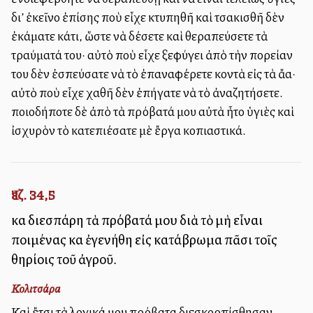
δι’ ἐκεῖνο ἐπίσης ποὺ εἶχε κτυπηθῆ καὶ τσακισθῆ δὲν
ἐκάματε κάτι, ὥστε νὰ δέσετε καὶ θεραπεύσετε τὰ
τραύματά του· αὐτὸ ποὺ εἶχε ξεφύγει ἀπὸ τὴν πορείαν
του δὲν ἐσπεύσατε νὰ τὸ ἐπαναφέρετε κοντὰ εἰς τὰ ἄλλα·
αὐτὸ ποὺ εἶχε χαθῆ δὲν ἐπήγατε νὰ τὸ ἀναζητήσετε.
Ὁποιοδήποτε δὲ ἀπὸ τὰ πρόβατά μου αὐτὰ ἦτο ὑγιὲς καὶ
ἰσχυρὸν τὸ κατεπιέσατε μὲ ἔργα κοπιαστικά.
Ἰεζ. 34,5
καὶ διεσπάρη τὰ πρόβατά μου διὰ τὸ μὴ εἶναι
ποιμένας καὶ ἐγενήθη εἰς κατάβρωμα πᾶσι τοῖς
θηρίοις τοῦ ἀγροῦ.
Κολιτσάρα
Καὶ ἔτσι τὰ λογικά μου πρόβατα διεσκορπίσθησαν,