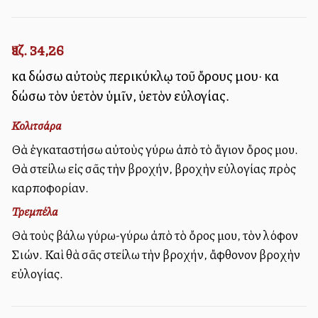
Ἰεζ. 34,26
καὶ δώσω αὐτοὺς περικύκλῳ τοῦ ὄρους μου· καὶ
δώσω τὸν ὑετὸν ὑμῖν, ὑετὸν εὐλογίας.
Κολιτσάρα
Θὰ ἐγκαταστήσω αὐτοὺς γύρω ἀπὸ τὸ ἅγιον ὄρος μου.
Θὰ στείλω εἰς σᾶς τὴν βροχήν, βροχὴν εὐλογίας πρὸς
καρποφορίαν.
Τρεμπέλα
Θὰ τοὺς βάλω γύρω-γύρω ἀπὸ τὸ ὄρος μου, τὸν λόφον
Σιών. Καὶ θὰ σᾶς στείλω τὴν βροχήν, ἄφθονον βροχὴν
εὐλογίας.