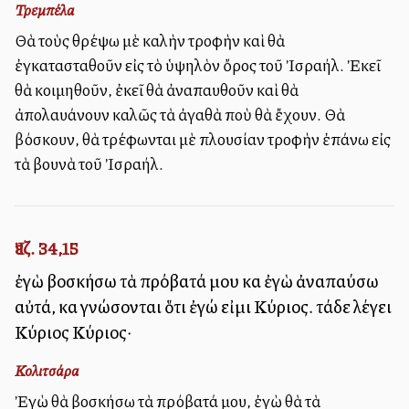
Τρεμπέλα
Θὰ τοὺς θρέψω μὲ καλὴν τροφὴν καὶ θὰ
ἐγκατασταθοῦν εἰς τὸ ὑψηλὸν ὄρος τοῦ Ἰσραήλ. Ἐκεῖ
θὰ κοιμηθοῦν, ἐκεῖ θὰ ἀναπαυθοῦν καὶ θὰ
ἀπολαυάνουν καλῶς τὰ ἀγαθὰ ποὺ θὰ ἔχουν. Θὰ
βόσκουν, θὰ τρέφωνται μὲ πλουσίαν τροφὴν ἐπάνω εἰς
τὰ βουνὰ τοῦ Ἰσραήλ.
Ἰεζ. 34,15
ἐγὼ βοσκήσω τὰ πρόβατά μου καὶ ἐγὼ ἀναπαύσω
αὐτά, καὶ γνώσονται ὅτι ἐγώ εἰμι Κύριος. τάδε λέγει
Κύριος Κύριος·
Κολιτσάρα
Ἐγὼ θὰ βοσκήσω τὰ πρόβατά μου, ἐγὼ θὰ τὰ