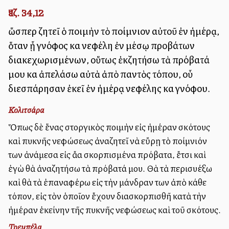
Ἰεζ. 34,12
ὥσπερ ζητεῖ ὁ ποιμὴν τὸ ποίμνιον αὐτοῦ ἐν ἡμέρᾳ,
ὅταν ᾖ γνόφος καὶ νεφέλη ἐν μέσῳ προβάτων
διακεχωρισμένων, οὕτως ἐκζητήσω τὰ πρόβατά
μου καὶ ἀπελάσω αὐτὰ ἀπὸ παντὸς τόπου, οὗ
διεσπάρησαν ἐκεῖ ἐν ἡμέρᾳ νεφέλης καὶ γνόφου.
Κολιτσάρα
Ὅπως δὲ ἕνας στοργικὸς ποιμὴν εἰς ἡμέραν σκότους
καὶ πυκνῆς νεφώσεως ἀναζητεῖ νὰ εὕρῃ τὸ ποίμνιόν
των ἀνάμεσα εἰς ἄλλα σκορπισμένα πρόβατα, ἔτσι καὶ
ἐγὼ θὰ ἀναζητήσω τὰ πρόβατά μου. Θὰ τὰ περισυλλέξω
καὶ θὰ τὰ ἐπαναφέρω εἰς τὴν μάνδραν των ἀπὸ κάθε
τόπον, εἰς τὸν ὁποῖον ἔχουν διασκορπισθῆ κατὰ τὴν
ἡμέραν ἐκείνην τῆς πυκνῆς νεφώσεως καὶ τοῦ σκότους.
Τρεμπέλα