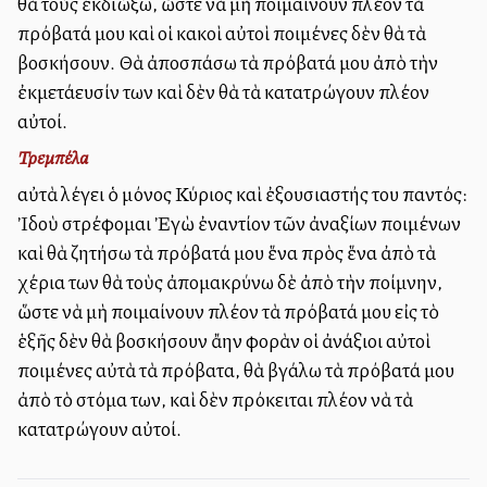
θὰ τοὺς ἐκδιώξω, ὥστε νὰ μὴ ποιμαίνουν πλέον τὰ
πρόβατά μου καὶ οἱ κακοὶ αὐτοὶ ποιμένες δὲν θὰ τὰ
βοσκήσουν. Θὰ ἀποσπάσω τὰ πρόβατά μου ἀπὸ τὴν
ἐκμετάλλευσίν των καὶ δὲν θὰ τὰ κατατρώγουν πλέον
αὐτοί.
Τρεμπέλα
αὐτὰ λέγει ὁ μόνος Κύριος καὶ ἐξουσιαστής του παντός:
Ἰδοὺ στρέφομαι Ἐγὼ ἐναντίον τῶν ἀναξίων ποιμένων
καὶ θὰ ζητήσω τὰ πρόβατά μου ἕνα πρὸς ἕνα ἀπὸ τὰ
χέρια των θὰ τοὺς ἀπομακρύνω δὲ ἀπὸ τὴν ποίμνην,
ὥστε νὰ μὴ ποιμαίνουν πλέον τὰ πρόβατά μου εἰς τὸ
ἑξῆς δὲν θὰ βοσκήσουν ἄλλην φορὰν οἱ ἀνάξιοι αὐτοὶ
ποιμένες αὐτὰ τὰ πρόβατα, θὰ βγάλω τὰ πρόβατά μου
ἀπὸ τὸ στόμα των, καὶ δὲν πρόκειται πλέον νὰ τὰ
κατατρώγουν αὐτοί.