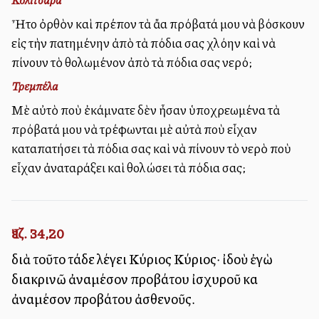
Ἦτο ὀρθὸν καὶ πρέπον τὰ ἄλλα πρόβατά μου νὰ βόσκουν
εἰς τὴν πατημένην ἀπὸ τὰ πόδια σας χλόην καὶ νὰ
πίνουν τὸ θολωμένον ἀπὸ τὰ πόδια σας νερό;
Τρεμπέλα
Μὲ αὐτὸ ποὺ ἐκάμνατε δὲν ἦσαν ὑποχρεωμένα τὰ
πρόβατά μου νὰ τρέφωνται μὲ αὐτὰ ποὺ εἶχαν
καταπατήσει τὰ πόδια σας καὶ νὰ πίνουν τὸ νερὸ ποὺ
εἶχαν ἀναταράξει καὶ θολώσει τὰ πόδια σας;
Ἰεζ. 34,20
διὰ τοῦτο τάδε λέγει Κύριος Κύριος· ἰδοὺ ἐγὼ
διακρινῶ ἀναμέσον προβάτου ἰσχυροῦ καὶ
ἀναμέσον προβάτου ἀσθενοῦς.