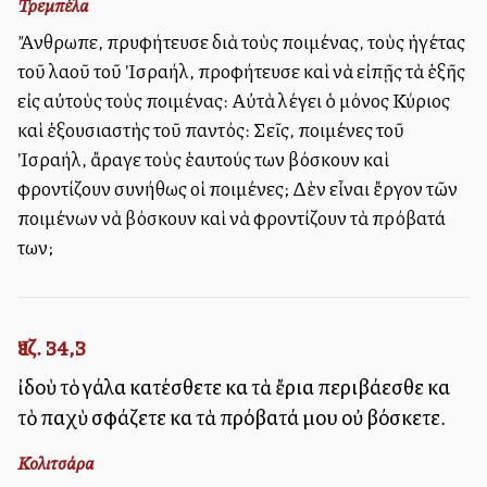
Τρεμπέλα
Ἄνθρωπε, πρυφήτευσε διὰ τοὺς ποιμένας, τοὺς ἡγέτας
τοῦ λαοῦ τοῦ Ἰσραήλ, προφήτευσε καὶ νὰ εἰπῇς τὰ ἑξῆς
εἰς αὐτοὺς τοὺς ποιμένας: Αὐτὰ λέγει ὁ μόνος Κύριος
καὶ ἐξουσιαστὴς τοῦ παντός: Σεῖς, ποιμένες τοῦ
Ἰσραήλ, ἄραγε τοὺς ἑαυτούς των βόσκουν καὶ
φροντίζουν συνήθως οἱ ποιμένες; Δὲν εἶναι ἔργον τῶν
ποιμένων νὰ βόσκουν καὶ νὰ φροντίζουν τὰ πρόβατά
των;
Ἰεζ. 34,3
ἰδοὺ τὸ γάλα κατέσθετε καὶ τὰ ἔρια περιβάλλεσθε καὶ
τὸ παχὺ σφάζετε καὶ τὰ πρόβατά μου οὐ βόσκετε.
Κολιτσάρα