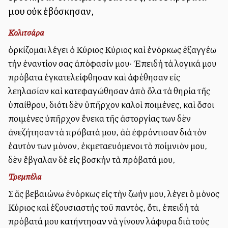
μου οὐκ ἐβόσκησαν,
Κολιτσάρα
ὁρκίζομαι λέγει ὁ Κύριος Κύριος καὶ ἐνόρκως ἐξαγγέλλω
τὴν ἐναντίον σας ἀπόφασίν μου· Ἐπειδὴ τὰ λογικά μου
πρόβατα ἐγκατελείφθησαν καὶ ἀφέθησαν εἰς
λεηλασίαν καὶ κατεφαγώθησαν ἀπὸ ὅλα τὰ θηρία τῆς
ὑπαίθρου, διότι δὲν ὑπῆρχον καλοὶ ποιμένες, καὶ ὅσοι
ποιμένες ὑπῆρχον ἕνεκα τῆς ἀστοργίας των δὲν
ἀνεζήτησαν τὰ πρόβατά μου, ἀλλὰ ἐφρόντισαν διὰ τὸν
ἑαυτόν των μόνον, ἐκμεταλλευόμενοι τὸ ποίμνιόν μου,
δὲν ἔβγαλαν δὲ εἰς βοσκὴν τὰ πρόβατά μου,
Τρεμπέλα
Σᾶς βεβαιώνω ἐνόρκως εἰς τὴν ζωήν μου, λέγει ὁ μόνος
Κύριος καὶ ἐξουσιαστὴς τοῦ παντός, ὅτι, ἐπειδὴ τὰ
πρόβατά μου κατήντησαν νὰ γίνουν λάφυρα διὰ τοὺς