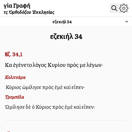
Ἁγία Γραφή
τῆς Ὀρθοδόξου Ἐκκλησίας
Ἰεζεκιήλ
34
Ἰεζεκιήλ
34
Ἰεζ. 34,1
Καὶ ἐγένετο λόγος Κυρίου πρός με λέγων·
Κολιτσάρα
Ὁ Κύριος ὡμίλησε πρὸς ἐμὲ καὶ εἶπεν·
Τρεμπέλα
Ὠμίλησε δὲ ὁ Κύριος πρὸς ἐμὲ καὶ εἶπεν: