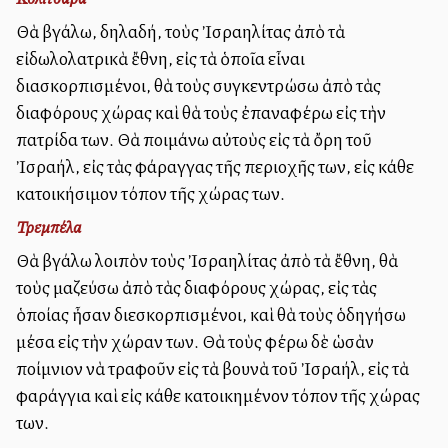
Θὰ βγάλω, δηλαδή, τοὺς Ἰσραηλίτας ἀπὸ τὰ
εἰδωλολατρικὰ ἔθνη, εἰς τὰ ὁποῖα εἶναι
διασκορπισμένοι, θὰ τοὺς συγκεντρώσω ἀπὸ τὰς
διαφόρους χώρας καὶ θὰ τοὺς ἐπαναφέρω εἰς τὴν
πατρίδα των. Θὰ ποιμάνω αὐτοὺς εἰς τὰ ὄρη τοῦ
Ἰσραήλ, εἰς τὰς φάραγγας τῆς περιοχῆς των, εἰς κάθε
κατοικήσιμον τόπον τῆς χώρας των.
Τρεμπέλα
Θὰ βγάλω λοιπὸν τοὺς Ἰσραηλίτας ἀπὸ τὰ ἔθνη, θὰ
τοὺς μαζεύσω ἀπὸ τὰς διαφόρους χώρας, εἰς τὰς
ὁποίας ἦσαν διεσκορπισμένοι, καὶ θὰ τοὺς ὁδηγήσω
μέσα εἰς τὴν χώραν των. Θὰ τοὺς φέρω δὲ ὡσὰν
ποίμνιον νὰ τραφοῦν εἰς τὰ βουνὰ τοῦ Ἰσραήλ, εἰς τὰ
φαράγγια καὶ εἰς κάθε κατοικημένον τόπον τῆς χώρας
των.