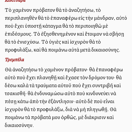
Τὸ χαμένον πρόβατον θὰ τὸ ἀναζητήσω, τὸ
περιπλανηθὲν θὰ τὸ ἐπαναφέρω εἰς τὴν μάνδραν, αὐτό
ποὺ ἔχει ὑποστῇ κάταγμα θὰ τὸ περιποιηθῶ μὲ
ἐπιδέσμους. Τὸ ἐξησθενημένον καὶ ἕτοιμον νὰ σβήσῃ
θὰ τὸ ἐνισχύσω. Τὸ ὑγιὲς καὶ ἰσχυρὸν θὰ τὸ
προφυλάξω, καὶ θὰ ποιμάνω αὐτὰ μετὰ δικαιοσύνης.
Τρεμπέλα
Θὰ ἀναζητήσω τὸ χαμένον πρόβατον· θὰ ἐπαναφέρω
αὐτὸ ποὺ ἔχει πλανηθῇ καὶ ἔχασε τὸν δρόμον του· θὰ
δέσω καλὰ τὰ τραύματα αὐτοῦ ποὺ ἔχει συντριβῆ καὶ
τσακισθῆ· θὰ ἐνδυναμώσω αὐτὸ ποὺ κινδυνεύει νὰ
πέσῃ κάτω ἀπὸ τὴν ἐξάντλησιν· αὐτὸ δὲ ποὺ εἶναι
ἰσχυρὸν θὰ τὸ προφυλάξω, διὰ νὰ μὴ πληγωθῇ. Θὰ
ποιμάνω τὰ πρόβατά μου ὀρθῶς, μὲ διάκρισιν καὶ
δικαιοσύνην.