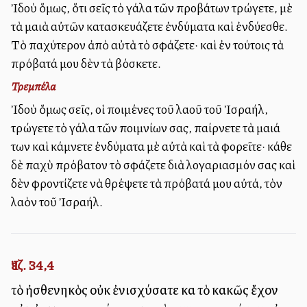
Ἰδοὺ ὅμως, ὅτι σεῖς τὸ γάλα τῶν προβάτων τρώγετε, μὲ
τὰ μαλλιὰ αὐτῶν κατασκευάζετε ἐνδύματα καὶ ἐνδύεσθε.
Τὸ παχύτερον ἀπὸ αὐτὰ τὸ σφάζετε· καὶ ἐν τούτοις τὰ
πρόβατά μου δὲν τὰ βόσκετε.
Τρεμπέλα
Ἰδοὺ ὅμως σεῖς, οἱ ποιμένες τοῦ λαοῦ τοῦ Ἰσραήλ,
τρώγετε τὸ γάλα τῶν ποιμνίων σας, παίρνετε τὰ μαλλιά
των καὶ κάμνετε ἐνδύματα μὲ αὐτὰ καὶ τὰ φορεῖτε· κάθε
δὲ παχὺ πρόβατον τὸ σφάζετε διὰ λογαριασμόν σας καὶ
δὲν φροντίζετε νὰ θρέψετε τὰ πρόβατά μου αὐτά, τὸν
λαὸν τοῦ Ἰσραήλ.
Ἰεζ. 34,4
τὸ ἠσθενηκὸς οὐκ ἐνισχύσατε καὶ τὸ κακῶς ἔχον