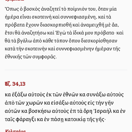
Ὅπως ὁ βοσκὸς ἀναζητεῖ τὸ ποίμνιόν του, ὅταν μία
ἡμέρα εἶναι σκοτεινὴ καὶ συννεφιασμένη, καὶ τὰ
πρόβατα ἔχουν διασκορπισθῆ καὶ ἀναμειχθῆ μὲ ἄλλα,
ἔτσι θὰ ἀναζητήσω καὶ Ἐγὼ τὰ ἰδικά μου πρόβατα· καὶ
θὰ τὰ βγάλω ἀπὸ κάθε τόπον ὅπου διεσκορίσθησαν
κατὰ τὴν σκοτεινὴν καὶ συννεφιασμένην ἡμέραν τῆς
ἐθνικῆς τῶν συμφορᾶς.
Ἰεζ. 34,13
καὶ ἐξάξω αὐτοὺς ἐκ τῶν ἐθνῶν καὶ συνάξω αὐτοὺς
ἀπὸ τῶν χωρῶν καὶ εἰσάξω αὐτοὺς εἰς τὴν γῆν
αὐτῶν καὶ βοσκήσω αὐτοὺς ἐπὶ τὰ ὄρη Ἰσραὴλ καὶ ἐν
ταῖς φάραγξι καὶ ἐν πάσῃ κατοικίᾳ τῆς γῆς·
Κολιτσάρα