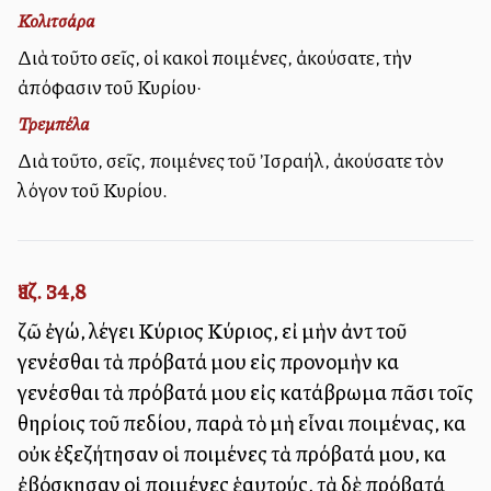
Κολιτσάρα
Διὰ τοῦτο σεῖς, οἱ κακοὶ ποιμένες, ἀκούσατε, τὴν
ἀπόφασιν τοῦ Κυρίου·
Τρεμπέλα
Διὰ τοῦτο, σεῖς, ποιμένες τοῦ Ἰσραήλ, ἀκούσατε τὸν
λόγον τοῦ Κυρίου.
Ἰεζ. 34,8
ζῶ ἐγώ, λέγει Κύριος Κύριος, εἰ μὴν ἀντὶ τοῦ
γενέσθαι τὰ πρόβατά μου εἰς προνομὴν καὶ
γενέσθαι τὰ πρόβατά μου εἰς κατάβρωμα πᾶσι τοῖς
θηρίοις τοῦ πεδίου, παρὰ τὸ μὴ εἶναι ποιμένας, καὶ
οὐκ ἐξεζήτησαν οἱ ποιμένες τὰ πρόβατά μου, καὶ
ἐβόσκησαν οἱ ποιμένες ἑαυτούς, τὰ δὲ πρόβατά