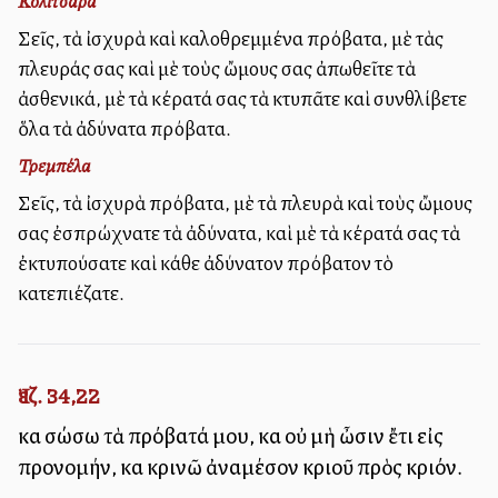
Κολιτσάρα
Σεῖς, τὰ ἰσχυρὰ καὶ καλοθρεμμένα πρόβατα, μὲ τὰς
πλευράς σας καὶ μὲ τοὺς ὤμους σας ἀπωθεῖτε τὰ
ἀσθενικά, μὲ τὰ κέρατά σας τὰ κτυπᾶτε καὶ συνθλίβετε
ὅλα τὰ ἀδύνατα πρόβατα.
Τρεμπέλα
Σεῖς, τὰ ἰσχυρὰ πρόβατα, μὲ τὰ πλευρὰ καὶ τοὺς ὤμους
σας ἐσπρώχνατε τὰ ἀδύνατα, καὶ μὲ τὰ κέρατά σας τὰ
ἐκτυπούσατε καὶ κάθε ἀδύνατον πρόβατον τὸ
κατεπιέζατε.
Ἰεζ. 34,22
καὶ σώσω τὰ πρόβατά μου, καὶ οὐ μὴ ὦσιν ἔτι εἰς
προνομήν, καὶ κρινῶ ἀναμέσον κριοῦ πρὸς κριόν.