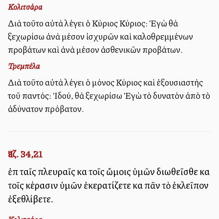
Κολιτσάρα
Διὰ τοῦτο αὐτὰ λέγει ὁ Κύριος Κύριος: Ἐγὼ θὰ
ξεχωρίσω ἀνὰ μέσον ἰσχυρῶν καὶ καλοθρεμμένων
προβάτων καὶ ἀνὰ μέσον ἀσθενικῶν προβάτων.
Τρεμπέλα
Διὰ τοῦτο αὐτὰ λέγει ὁ μόνος Κύριος καὶ ἐξουσιαστὴς
τοῦ παντός: Ἰδού, θὰ ξεχωρίσω Ἐγὼ τὸ δυνατὸν ἀπὸ τὸ
ἀδύνατον πρόβατον.
Ἰεζ. 34,21
ἐπὶ ταῖς πλευραῖς καὶ τοῖς ὤμοις ὑμῶν διωθεῖσθε καὶ
τοῖς κέρασιν ὑμῶν ἐκερατίζετε καὶ πᾶν τὸ ἐκλεῖπον
ἐξεθλίβετε.