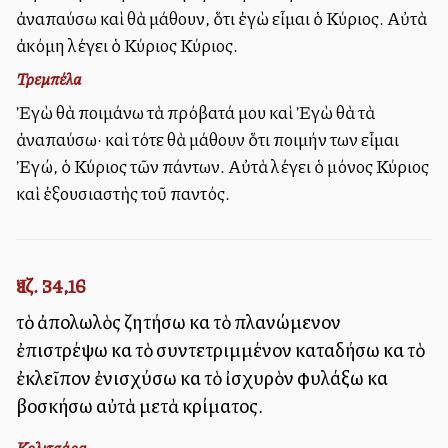
ἀναπαύσω καὶ θὰ μάθουν, ὅτι ἐγὼ εἶμαι ὁ Κύριος. Αὐτὰ
ἀκόμη λέγει ὁ Κύριος Κύριος.
Τρεμπέλα
Ἐγὼ θὰ ποιμάνω τὰ πρόβατά μου καὶ Ἐγὼ θὰ τὰ
ἀναπαύσω· καὶ τότε θὰ μάθουν ὅτι ποιμήν των εἶμαι
Ἐγώ, ὁ Κύριος τῶν πάντων. Αὐτὰ λέγει ὁ μόνος Κύριος
καὶ ἐξουσιαστὴς τοῦ παντός.
Ἰεζ. 34,16
τὸ ἀπολωλὸς ζητήσω καὶ τὸ πλανώμενον
ἐπιστρέψω καὶ τὸ συντετριμμένον καταδήσω καὶ τὸ
ἐκλεῖπον ἐνισχύσω καὶ τὸ ἰσχυρὸν φυλάξω καὶ
βοσκήσω αὐτὰ μετὰ κρίματος.
Κολιτσάρα