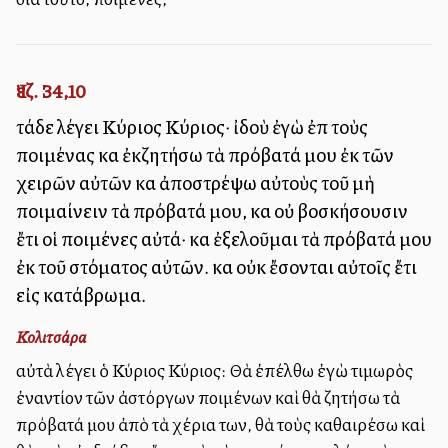
Ἰεζ. 34,10
τάδε λέγει Κύριος Κύριος· ἰδοὺ ἐγὼ ἐπὶ τοὺς
ποιμένας καὶ ἐκζητήσω τὰ πρόβατά μου ἐκ τῶν
χειρῶν αὐτῶν καὶ ἀποστρέψω αὐτοὺς τοῦ μὴ
ποιμαίνειν τὰ πρόβατά μου, καὶ οὐ βοσκήσουσιν
ἔτι οἱ ποιμένες αὐτά· καὶ ἐξελοῦμαι τὰ πρόβατά μου
ἐκ τοῦ στόματος αὐτῶν. καὶ οὐκ ἔσονται αὐτοῖς ἔτι
εἰς κατάβρωμα.
Κολιτσάρα
αὐτὰ λέγει ὁ Κύριος Κύριος: Θὰ ἐπέλθω ἐγὼ τιμωρὸς
ἐναντίον τῶν ἀστόργων ποιμένων καὶ θὰ ζητήσω τὰ
πρόβατά μου ἀπὸ τὰ χέρια των, θὰ τοὺς καθαιρέσω καὶ