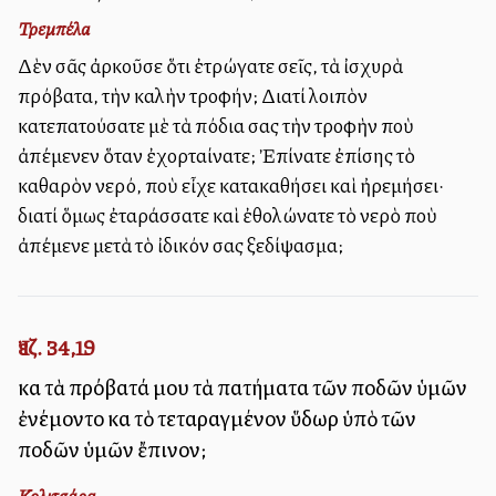
Τρεμπέλα
Δὲν σᾶς ἀρκοῦσε ὅτι ἐτρώγατε σεῖς, τὰ ἰσχυρὰ
πρόβατα, τὴν καλὴν τροφήν; Διατί λοιπὸν
κατεπατούσατε μὲ τὰ πόδια σας τὴν τροφὴν ποὺ
ἀπέμενεν ὅταν ἐχορταίνατε; Ἐπίνατε ἐπίσης τὸ
καθαρὸν νερό, ποὺ εἶχε κατακαθήσει καὶ ἠρεμήσει·
διατί ὅμως ἐταράσσατε καὶ ἐθολώνατε τὸ νερὸ ποὺ
ἀπέμενε μετὰ τὸ ἰδικόν σας ξεδίψασμα;
Ἰεζ. 34,19
καὶ τὰ πρόβατά μου τὰ πατήματα τῶν ποδῶν ὑμῶν
ἐνέμοντο καὶ τὸ τεταραγμένον ὕδωρ ὑπὸ τῶν
ποδῶν ὑμῶν ἔπινον;
Κολιτσάρα