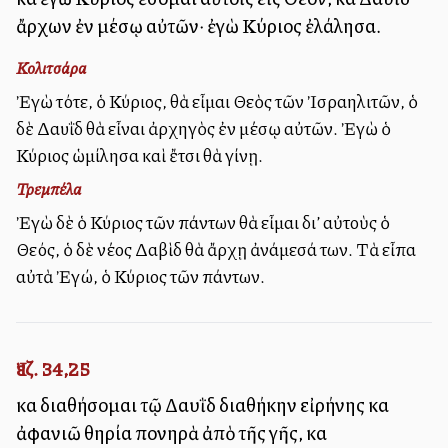
ἄρχων ἐν μέσῳ αὐτῶν· ἐγὼ Κύριος ἐλάλησα.
Κολιτσάρα
Ἐγὼ τότε, ὁ Κύριος, θὰ εἶμαι Θεὸς τῶν Ἰσραηλιτῶν, ὁ
δὲ Δαυῒδ θὰ εἶναι ἀρχηγὸς ἐν μέσῳ αὐτῶν. Ἐγὼ ὁ
Κύριος ὡμίλησα καὶ ἔτσι θὰ γίνῃ.
Τρεμπέλα
Ἐγὼ δὲ ὁ Κύριος τῶν πάντων θὰ εἶμαι δι’ αὐτοὺς ὁ
Θεός, ὁ δὲ νέος Δαβὶδ θὰ ἄρχῃ ἀνάμεσά των. Τὰ εἶπα
αὐτὰ Ἐγώ, ὁ Κύριος τῶν πάντων.
Ἰεζ. 34,25
καὶ διαθήσομαι τῷ Δαυῒδ διαθήκην εἰρήνης καὶ
ἀφανιῶ θηρία πονηρὰ ἀπὸ τῆς γῆς, καὶ