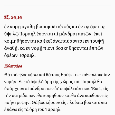
Ἰεζ. 34,14
ἐν νομῇ ἀγαθῇ βοσκήσω αὐτοὺς καὶ ἐν τῷ ὄρει τῷ
ὑψηλῷ Ἰσραὴλ ἔσονται αἱ μάνδραι αὐτῶν· ἐκεῖ
κοιμηθήσονται καὶ ἐκεῖ ἀναπαύσονται ἐν τρυφῇ
ἀγαθῇ, καὶ ἐν νομῇ πίονι βοσκηθήσονται ἐπὶ τῶν
ὀρέων Ἰσραήλ.
Κολιτσάρα
Θὰ τοὺς βοσκήσω καὶ θὰ τοὺς θρέψω εἰς κάθε πλουσίαν
νομήν. Εἰς τὰ ὑψηλὰ ὄρη τῆς χώρας τοῦ Ἰσραὴλ θὰ
ὑπάρχουν αἱ μάνδραι των δι’ ἀσφάλειάν των. Ἐκεῖ, εἰς
τὴν πατρίδα των, θὰ κοιμηθοῦν καὶ θὰ ἀναπαυθοῦν εἰς
πολλὴν τρυφήν. Θὰ βοσκήσουν εἰς πλούσια βοσκοτόπια
ἐπάνω εἰς τὰ ὄρη τοῦ Ἰσραήλ.