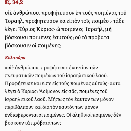
Ἰεζ. 34,2
υἱὲ ἀνθρώπου, προφήτευσον ἐπὶ τοὺς ποιμένας τοῦ
Ἰσραήλ, προφήτευσον καὶ εἰπὸν τοῖς ποιμέσι· τάδε
λέγει Κύριος Κύριος· ὦ ποιμένες Ἰσραήλ, μὴ
βόσκουσι ποιμένες ἑαυτούς; οὐ τὰ πρόβατα
βόσκουσιν οἱ ποιμένες;
Κολιτσάρα
«υἱὲ ἀνθρώπου, προφήτευσε ἐναντίον τῶν
πνευματικῶν ποιμένων τοῦ ἰσραηλιτικοῦ λαοῦ.
Προφήτευσε καὶ εἰπὲ εἰς τοὺς ποιμένας αὐτούς· αὐτὰ
λέγει ὁ Κύριος: Ἀλλοίμονον εἰς σᾶς, ποιμένες τοῦ
ἰσραηλιτικοῦ λαοῦ. Μήπως τὸν ἑαυτόν των μόνον
περιθάλπουν καὶ διὰ τὸν ἑαυτόν των μόνον
ἐνδιαφέρονται οἱ ποιμένες; Οἱ ἀληθινοὶ ποιμένες δὲν
βόσκουν τὰ πρόβατά των;