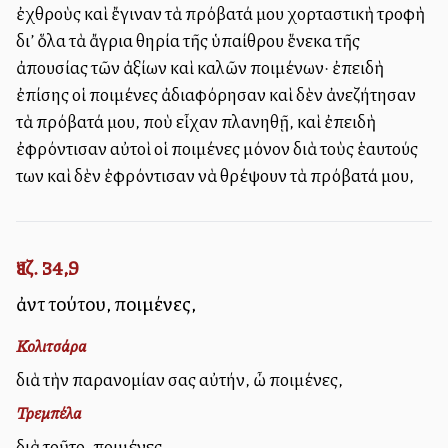
ἐχθροὺς καὶ ἔγιναν τὰ πρόβατά μου χορταστικὴ τροφὴ
δι’ ὅλα τὰ ἄγρια θηρία τῆς ὑπαίθρου ἕνεκα τῆς
ἀπουσίας τῶν ἀξίων καὶ καλῶν ποιμένων· ἐπειδὴ
ἐπίσης οἱ ποιμένες ἀδιαφόρησαν καὶ δὲν ἀνεζήτησαν
τὰ πρόβατά μου, ποὺ εἶχαν πλανηθῇ, καὶ ἐπειδὴ
ἐφρόντισαν αὐτοὶ οἱ ποιμένες μόνον διὰ τοὺς ἑαυτούς
των καὶ δὲν ἐφρόντισαν νὰ θρέψουν τὰ πρόβατά μου,
Ἰεζ. 34,9
ἀντὶ τούτου, ποιμένες,
Κολιτσάρα
διὰ τὴν παρανομίαν σας αὐτήν, ὦ ποιμένες,
Τρεμπέλα
διὰ τοῦτο, ποιμένες,