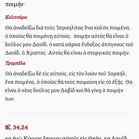
ποιμήν·
Κολιτσάρα
Θὰ ἀναδείξω διὰ τοὺς Ἰσραηλίτας ἕνα καλὸν ποιμένα,
ὁ ὁποῖος θὰ ποιμάνῃ αὐτούς. Ὁ ποιμὴν αὐτὸς θὰ εἶναι ὁ
δοῦλος μου Δαυΐδ, ὁ κατὰ σάρκα ἔνδοξος ἀπόγονος τοῦ
Δαυΐδ, ὁ Χριστός. Αὐτὸς θὰ εἶναι ὁ στοργικὸς ποιμήν.
Τρεμπέλα
Θὰ ἀναδείξω δὲ εἰς αὐτούς, εἰς τὸν λαὸν τοῦ Ἰσραήλ,
ἕνα ποιμένα, ὁ ὁποῖος θὰ τοὺς ποιμαίνη εἰς τὸ ἑξῆς. Θὰ
εἶναι ὁ νέος δοῦλος μου Δαβὶδ καὶ θὰ γίνῃ ὁ ποιμήν
των.
Ἰεζ. 34,24
καὶ ἐγὼ Κύριος ἔσομαι αὐτοῖς εἰς Θεόν, καὶ Δαυῒδ