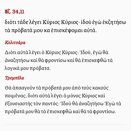
Ἰεζ. 34,11
διότι τάδε λέγει Κύριος Κύριος· ἰδοὺ ἐγὼ ἐκζητήσω
τὰ πρόβατά μου καὶ ἐπισκέψομαι αὐτά.
Κολιτσάρα
Διότι αὐτὰ λέγει ὁ Κύριος Κύριος: Ἰδού, ἐγὼ θὰ
ἀναζητήσω καὶ θὰ φροντίσω καὶ θὰ ἐπισκεφθῶ τὰ
λογικά μου πρόβατα.
Τρεμπέλα
Θὰ ἁπαλλαγοῦν τὰ πρόβατά μου ἀπὸ τοὺς κακοὺς
ποιμένας, διότι αὐτὰ λέγει ὁ μόνος Κύριος καὶ
ἐξουσιαστὴς τὸν παντός: Ἰδοὺ θὰ ἀναζητήσω Ἐγὼ τὰ
πρόβατά μου θὰ τὰ ἐπισκεφθῶ καὶ θὰ τὰ φροντίσω.