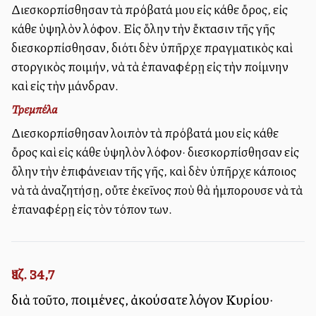
Διεσκορπίσθησαν τὰ πρόβατά μου εἰς κάθε ὄρος, εἰς
κάθε ὑψηλὸν λόφον. Εἰς ὅλην τὴν ἔκτασιν τῆς γῆς
διεσκορπίσθησαν, διότι δὲν ὑπῆρχε πραγματικὸς καὶ
στοργικὸς ποιμήν, νὰ τὰ ἐπαναφέρῃ εἰς τὴν ποίμνην
καὶ εἰς τὴν μάνδραν.
Τρεμπέλα
Διεσκορπίσθησαν λοιπὸν τὰ πρόβατά μου εἰς κάθε
ὄρος καὶ εἰς κάθε ὑψηλὸν λόφον· διεσκορπίσθησαν εἰς
ὅλην τὴν ἐπιφάνειαν τῆς γῆς, καὶ δὲν ὑπῆρχε κάποιος
νὰ τὰ ἀναζητήσῃ, οὔτε ἐκεῖνος ποὺ θὰ ἠμπορουσε νὰ τὰ
ἐπαναφέρῃ εἰς τὸν τόπον των.
Ἰεζ. 34,7
διὰ τοῦτο, ποιμένες, ἀκούσατε λόγον Κυρίου·