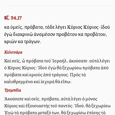
Ἰεζ. 34,17
καὶ ὑμεῖς, πρόβατα, τάδε λέγει Κύριος Κύριος· ἰδοὺ
ἐγὼ διακρινῶ ἀναμέσον προβάτου καὶ προβάτου,
κριῶν καὶ τράγων.
Κολιτσάρα
Καὶ σεῖς, ὦ πρόβατα τοῦ Ἰσραήλ, ἀκούσατε· αὐτὰ λέγει
ὁ Κύριος Κύριος: Ἰδοὺ ἐγὼ θὰ ξεχωρίσω πρόβατα ἀπὸ
πρόβατα καὶ κριοὺς ἀπὸ τράγους. Πρὸς τὰ
καλοθρεμμένα καὶ ἰσχυρὰ θὰ εἴπω:
Τρεμπέλα
Ἀκούσατε καὶ σεῖς, πρόβατα, αὐτὰ λέγει ὁ μόνος
Κύριος καὶ ἐξουσιαστὴς τοῦ παντός: Ἰδού, θὰ ξεχωρίσω
Ἐγὼ τὰ πρόβατα μεταξύ των, θὰ ξεχωρίσω ἐπίσης τὰ