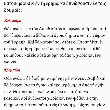
κατοικήσουσιν ἐν τῇ ἐρήμῳ καὶ ὑπνώσουσιν ἐν τοῖς
δρυμοῖς.
Κολιτσάρα
Θὰ συνάψω μὲ τὸν Δαυῒδ αὐτὸν συμφωνίαν εἰρήνης καὶ
θὰ ἐξαφανίσω τὰ δόλια καὶ ἄγρια θηρία ἀπὸ τὴν χώραν
τοῦ Ἰσραήλ. Καὶ θὰ κατοικήσουν τότε οἱ Ἰσραηλῖται ἐν
ἀσφαλείᾳ εἰς ἐρήμους τόπους, θὰ πέσουν τότε καὶ θὰ
κοιμηθοῦν καὶ εἰς αὐτὰ ἀκόμη τὰ δάση, χωρὶς κανένα
φόβον.
Τρεμπέλα
Θὰ συνάψω δὲ διαθήκην εἰρήνης μὲ τὸν νέον Δαβὶδ καὶ
θὰ ἐξαφανίσω τὰ ἄγρια καὶ τρομερὰ θηρία ἀπὸ τὴν γῆν
των. Θὰ ἐπικρατῆ πλέον ἀσφάλεια καὶ ἔτσι θὰ
κατοικοῦν οἱ ἄνθρωποι χωρὶς κανένα φόβον εἰς τὴν
ἔρημον καὶ θὰ κοιμοῦνται εἰς τὰ δάση χωρὶς ἀνησυχίαν.