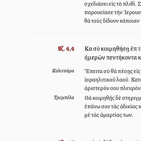
σχεδιάσει εἰς τὸ πλιθί.
παρουσίασε τὴν Ἱερουσ
θὰ τοὺς δίδουν κάποιαν
Ἰεζ. 4,4
Καὶ σὺ κοιμηθήσῃ ἐπὶ 
ἡμερῶν πεντήκοντα καὶ
Κολιτσάρα
Ἔπειτα σὺ θὰ πέσῃς εἰς
ἰσραηλιτικοῦ λαοῦ. Κατ
ἀριστερόν σου πλευρὸν,
Τρεμπέλα
Θὰ κοιμηθῇς δὲ στηριγμ
ἐπάνω σου τὰς ἀδικίας 
μὲ τὰς ἁμαρτίας των.