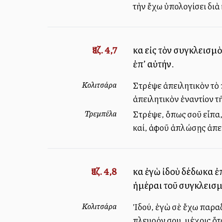
τὴν ἔχω ὑπολογίσει διὰ 
Ἰεζ. 4,7
καὶ εἰς τὸν συγκλεισ
ἐπ’ αὐτήν.
Κολιτσάρα
Στρέψε ἀπειλητικὸν τὸ
ἀπειλητικὸν ἐναντίον τῆ
Τρεμπέλα
Στρέψε, ὅπως σοῦ εἶπα,
καί, ἀφοῦ ἀπλώσῃς ἀπει
Ἰεζ. 4,8
καὶ ἐγὼ ἰδοὺ δέδωκα ἐ
ἡμέραι τοῦ συγκλεισμ
Κολιτσάρα
Ἰδού, ἐγὼ σὲ ἔχω παραδώ
πλευρόν σου, μέχρις ὅτ