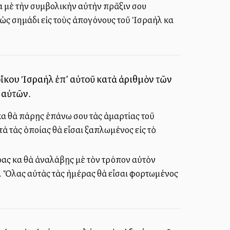
αὶ μὲ τὴν συμβολικὴν αὐτὴν πρᾶξιν σου
 σημάδι εἰς τοὺς ἀπογόνους τοῦ Ἰσραὴλ καὶ
ῦ οἴκου Ἰσραὴλ ἐπ’ αὐτοῦ κατὰ ἀριθμὸν τῶν
ς αὐτῶν.
καὶ θὰ πάρῃς ἐπάνω σου τὰς ἁμαρτίας τοῦ
ὰ τὰς ὁποίας θὰ εἶσαι ξαπλωμένος εἰς τὸ
ρας καὶ θὰ ἀναλάβῃς μὲ τὸν τρόπον αὐτὸν
ν. Ὅλας αὐτὰς τὰς ἡμέρας θὰ εἶσαι φορτωμένος