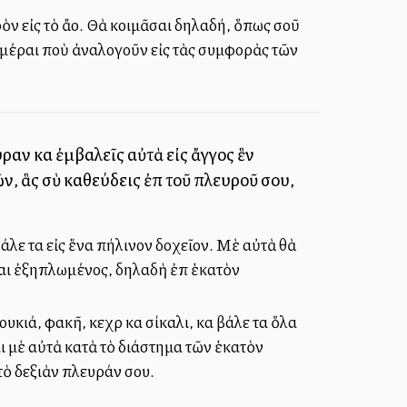
 εἰς τὸ ἄλλο. Θὰ κοιμᾶσαι δηλαδή, ὅπως σοῦ
ἡμέραι ποὺ ἀναλογοῦν εἰς τὰς συμφορὰς τῶν
υραν καὶ ἐμβαλεῖς αὐτὰ εἰς ἄγγος ἓν
ν, ἃς σὺ καθεύδεις ἐπὶ τοῦ πλευροῦ σου,
 βάλε τα εἰς ἕνα πήλινον δοχεῖον. Μὲ αὐτὰ θὰ
αι ἐξηπλωμένος, δηλαδὴ ἐπὶ ἑκατὸν
ιά, φακῆ, κεχρὶ καὶ σίκαλι, καὶ βάλε τα ὅλα
αι μὲ αὐτὰ κατὰ τὸ διάστημα τῶν ἑκατὸν
 τὸ δεξιὰν πλευράν σου.