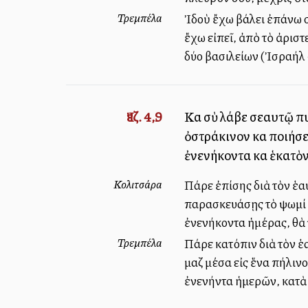
Τρεμπέλα
Ἰδοὺ ἔχω βάλει ἐπάνω σ
ἔχω εἰπεῖ, ἀπὸ τὸ ἀρισ
δύο βασιλείων (Ἰσραήλ 
Ἰεζ. 4,9
Καὶ σὺ λάβε σεαυτῷ πυρ
ὀστράκινον καὶ ποιήσε
ἐνενήκοντα καὶ ἑκατὸ
Κολιτσάρα
Πάρε ἐπίσης διὰ τὸν ἑαυ
παρασκευάσῃς τὸ ψωμί σ
ἐνενήκοντα ἡμέρας, θὰ
Τρεμπέλα
Πάρε κατόπιν διὰ τὸν ἑα
μαζὶ μέσα εἰς ἕνα πήλιν
ἐνενήντα ἡμερῶν, κατὰ τ