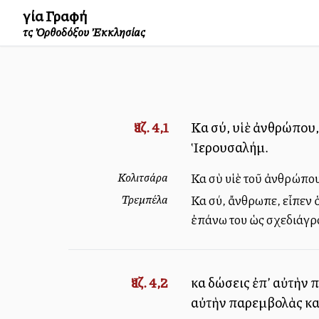
Ἁγία Γραφή
τῆς Ὀρθοδόξου Ἐκκλησίας
Ἰεζ. 4,1
Καὶ σύ, υἱὲ ἀνθρώπου,
Ἱερουσαλήμ.
Κολιτσάρα
Καὶ σὺ υἱὲ τοῦ ἀνθρώπο
Τρεμπέλα
Καὶ σύ, ἄνθρωπε, εἶπεν 
ἐπάνω του ὡς σχεδιάγρ
Ἰεζ. 4,2
καὶ δώσεις ἐπ’ αὐτὴν 
αὐτὴν παρεμβολὰς καὶ