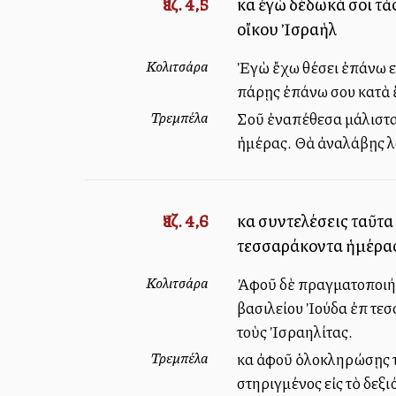
Ἰεζ. 4,5
καὶ ἐγὼ δέδωκά σοι τὰ
οἴκου Ἰσραὴλ
Κολιτσάρα
Ἐγὼ ἔχω θέσει ἐπάνω εἰ
πάρῃς ἐπάνω σου κατὰ ἕ
Τρεμπέλα
Σοῦ ἐναπέθεσα μάλιστα 
ἡμέρας. Θὰ ἀναλάβῃς λ
Ἰεζ. 4,6
καὶ συντελέσεις ταῦτα
τεσσαράκοντα ἡμέρας.
Κολιτσάρα
Ἀφοῦ δὲ πραγματοποιήσῃ
βασιλείου Ἰούδα ἐπὶ τε
τοὺς Ἰσραηλίτας.
Τρεμπέλα
καὶ ἀφοῦ ὁλοκληρώσῃς τ
στηριγμένος εἰς τὸ δεξ