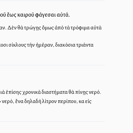
ροῦ ἕως καιροῦ φάγεσαι αὐτά.
μέραν. Δὲν θὰ τρώγῃς ὅμως ἀπὸ τὰ τρόφιμα αὐτὰ
κοσι σίκλους τὴν ἡμέραν, διακόσια τριάντα
αιὰ ἐπίσης χρονικὰ διαστήματα θὰ πίνῃς νερό.
 νερό, ἕνα δηλαδὴ λίτρον περίπου, καὶ εἰς