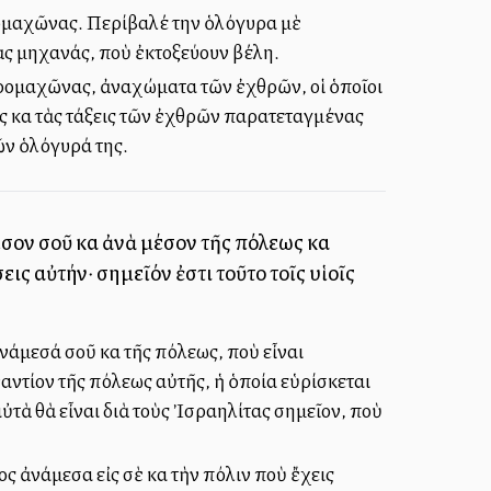
ομαχῶνας. Περίβαλέ την ὁλόγυρα μὲ
ὰς μηχανάς, ποὺ ἐκτοξεύουν βέλη.
προμαχῶνας, ἀναχώματα τῶν ἐχθρῶν, οἱ ὁποῖοι
ς καὶ τὰς τάξεις τῶν ἐχθρῶν παρατεταγμένας
ῶν ὁλόγυρά της.
σον σοῦ καὶ ἀνὰ μέσον τῆς πόλεως καὶ
εις αὐτήν· σημεῖόν ἐστι τοῦτο τοῖς υἱοῖς
νάμεσά σοῦ καὶ τῆς πόλεως, ποὺ εἶναι
ντίον τῆς πόλεως αὐτῆς, ἡ ὁποία εὑρίσκεται
ὐτὰ θὰ εἶναι διὰ τοὺς Ἰσραηλίτας σημεῖον, ποὺ
χος ἀνάμεσα εἰς σὲ καὶ τὴν πόλιν ποὺ ἔχεις