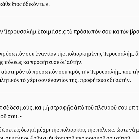
κάθε ἔτος ὀδικόν των.
μὸν Ἱερουσαλὴμ ἑτοιμάσεις τὸ πρόσωπόν σου καὶ τὸν βρ
 πρόσωπόν σου ἐναντίον τῆς πολιορκημένης Ἱερουσαλήμ, ἄπ
ς πόλεως καὶ προφήτευσε δι’ αὐτήν.
 αὐστηρὸν τὸ πρόσωπόν σου πρὸς τὴν Ἱερουσαλήμ, ποὺ τὴν 
λητικὸν τὸ χέρι σου ἐναντίον της, προφήτευσε δι’αὐτήν.
πὶ σὲ δεσμούς, καὶ μὴ στραφῇς ἀπὸ τοῦ πλευροῦ σου ἐπὶ
οῦ σου. -
σει εἰς δεσμὰ μέχρι τῆς πολιορκίας τῆς πόλεως, ὥστε νὰ μὴ
ου συμπληρωθοῦν αἱ ἡμέραι τοῦ περιορισμοῦ σου αὐτοῦ.