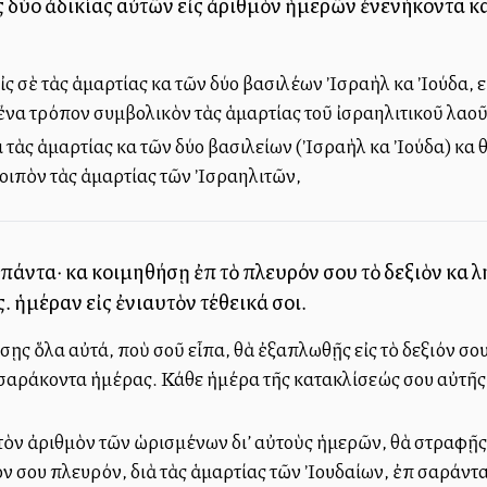
ς δύο ἀδικίας αὐτῶν εἰς ἀριθμὸν ἡμερῶν ἐνενήκοντα καὶ
ς σὲ τὰς ἁμαρτίας καὶ τῶν δύο βασιλέων Ἰσραὴλ καὶ Ἰούδα,
να τρόπον συμβολικὸν τὰς ἁμαρτίας τοῦ ἰσραηλιτικοῦ λαοῦ
τὰς ἁμαρτίας καὶ τῶν δύο βασιλείων (Ἰσραὴλ καὶ Ἰούδα) καὶ
οιπὸν τὰς ἁμαρτίας τῶν Ἰσραηλιτῶν,
 πάντα· καὶ κοιμηθήσῃ ἐπὶ τὸ πλευρόν σου τὸ δεξιὸν καὶ 
 ἡμέραν εἰς ἐνιαυτὸν τέθεικά σοι.
ς ὅλα αὐτά, ποὺ σοῦ εἶπα, θὰ ἐξαπλωθῇς εἰς τὸ δεξιόν σου
σσαράκοντα ἡμέρας. Κάθε ἡμέρα τῆς κατακλίσεώς σου αὐτῆς σ
ὸν ἀριθμὸν τῶν ὡρισμένων δι’ αὐτοὺς ἡμερῶν, θὰ στραφῇς ἀπ
ιόν σου πλευρόν, διὰ τὰς ἁμαρτίας τῶν Ἰουδαίων, ἐπὶ σαράν