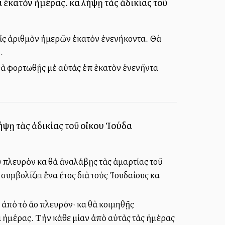
 ἑκατὸν ἡμέρας. καὶ λήψῃ τὰς ἀδικίας τοῦ
 εἰς ἀριθμὸν ἡμερῶν ἑκατὸν ἐνενήκοντα. Θὰ
.
 θὰ φορτωθῇς μὲ αὐτὰς ἐπὶ ἑκατὸν ἐνενῆντα
λήψῃ τὰς ἀδικίας τοῦ οἴκου Ἰούδα
 πλευρὸν καὶ θὰ ἀναλάβῃς τὰς ἁμαρτίας τοῦ
υμβολίζει ἕνα ἔτος διὰ τοὺς Ἰουδαίους καὶ
ὸ τὸ ἄλλο πλευρόν· καὶ θὰ κοιμηθῇς
τα ἡμέρας. Τὴν κάθε μίαν ἀπὸ αὐτὰς τὰς ἡμέρας