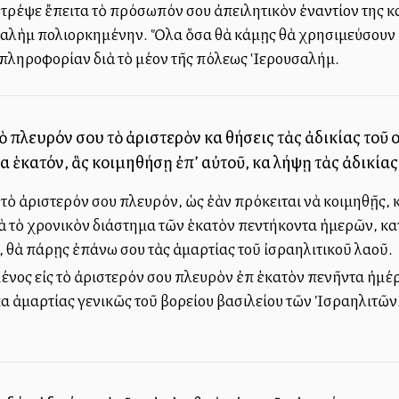
 Στρέψε ἔπειτα τὸ πρόσωπόν σου ἀπειλητικὸν ἐναντίον της κ
αλὴμ πολιορκημένην. Ὅλα ὅσα θὰ κάμῃς θὰ χρησιμεύσουν ὡς
 πληροφορίαν διὰ τὸ μέλλον τῆς πόλεως Ἱερουσαλήμ.
τὸ πλευρόν σου τὸ ἀριστερὸν καὶ θήσεις τὰς ἀδικίας το
 ἑκατόν, ἃς κοιμηθήσῃ ἐπ’ αὐτοῦ, καὶ λήψῃ τὰς ἀδικία
 τὸ ἀριστερόν σου πλευρόν, ὡς ἐὰν πρόκειται νὰ κοιμηθῇς, 
ὰ τὸ χρονικὸν διάστημα τῶν ἑκατὸν πεντήκοντα ἡμερῶν, κατ
 θὰ πάρῃς ἐπάνω σου τὰς ἁμαρτίας τοῦ ἰσραηλιτικοῦ λαοῦ.
ένος εἰς τὸ ἀριστερόν σου πλευρὸν ἐπὶ ἑκατὸν πενῆντα ἡμέ
καὶ ἁμαρτίας γενικῶς τοῦ βορείου βασιλείου τῶν Ἰσραηλιτῶ