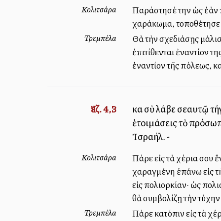
Κολιτσάρα
Παράστησέ την ὡς ἐὰν 
χαράκωμα, τοποθέτησε ἐ
Τρεμπέλα
Θὰ τὴν σχεδιάσῃς μάλι
ἐπιτίθενται ἐναντίον τ
ἐναντίον τῆς πόλεως, κ
Ἰεζ. 4,3
καὶ σὺ λάβε σεαυτῷ τή
ἑτοιμάσεις τὸ πρόσωπό
Ἰσραήλ. -
Κολιτσάρα
Πάρε εἰς τὰ χέρια σου ἕ
χαραγμένη ἐπάνω εἰς τὴ
εἰς πολιορκίαν· ὡς πολ
θὰ συμβολίζῃ τὴν τύχην
Τρεμπέλα
Πάρε κατόπιν εἰς τὰ χέρι