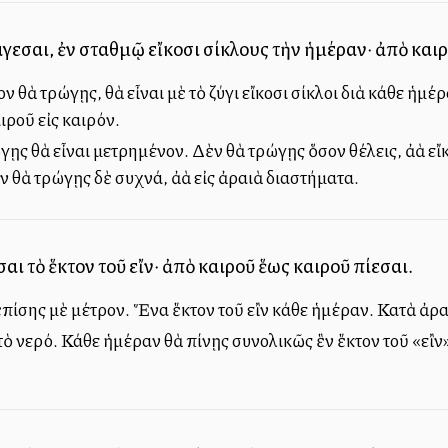
άγεσαι, ἐν σταθμῷ εἴκοσι σίκλους τὴν ἡμέραν· ἀπὸ και
ν θὰ τρώγῃς, θὰ εἶναι μὲ τὸ ζύγι εἴκοσι σίκλοι διὰ κάθε ἡ
ιροῦ εἰς καιρόν.
ς θὰ εἶναι μετρημένον. Δὲν θὰ τρώγῃς ὅσον θέλεις, ἀλλὰ εἴ
θὰ τρώγῃς δὲ συχνά, ἀλλὰ εἰς ἀραιὰ διαστήματα.
σαι τὸ ἕκτον τοῦ εἴν· ἀπὸ καιροῦ ἕως καιροῦ πίεσαι.
 ἐπίσης μὲ μέτρον. Ἕνα ἕκτον τοῦ εἲν κάθε ἡμέραν. Κατὰ ἀρ
τὸ νερό. Κάθε ἡμέραν θὰ πίνῃς συνολικῶς ἓν ἕκτον τοῦ «εἲν»