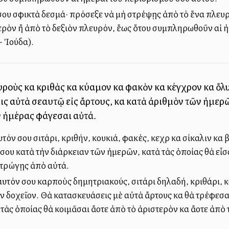
ου σφικτὰ δεσμά· πρόσεξε νὰ μὴ στρέψῃς ἀπὸ τὸ ἕνα πλευρὸν
τερὸν ἢ ἀπὸ τὸ δεξιὸν πλευρόν, ἕως ὅτου συμπληρωθοῦν αἱ 
- Ἰούδα).
οὺς καὶ κριθὰς καὶ κύαμον καὶ φακὸν καὶ κέγχρον καὶ ὄλ
ις αὐτὰ σεαυτῷ εἰς ἄρτους, καὶ κατὰ ἀριθμὸν τῶν ἡμερῶ
ν ἡμέρας φάγεσαι αὐτά.
τόν σου σιτάρι, κριθήν, κουκιά, φακές, κεχρὶ καὶ σίκαλιν καὶ
ου κατὰ τὴν διάρκειαν τῶν ἡμερῶν, κατὰ τὰς ὁποίας θὰ εἶσ
 τρώγῃς ἀπὸ αὐτά.
υτόν σου καρποὺς δημητριακούς, σιτάρι δηλαδή, κριθάρι, κουκ
ον δοχεῖον. Θὰ κατασκευάσεις μὲ αὐτὰ ἄρτους καὶ θὰ τρέφεσ
ὰς ὁποίας θὰ κοιμᾶσαι ἄλλοτε ἀπὸ τὸ ἀριστερὸν καὶ ἄλλοτε ἀπὸ