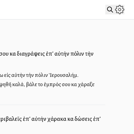
ου καὶ διαγράψεις ἐπ’ αὐτὴν πόλιν τὴν
νω εἰς αὐτὴν τὴν πόλιν Ἱερουσαλήμ.
η ψηθῆ καλά, βάλε το ἐμπρός σου καὶ χάραξε
ριβαλεῖς ἐπ’ αὐτὴν χάρακα καὶ δώσεις ἐπ’