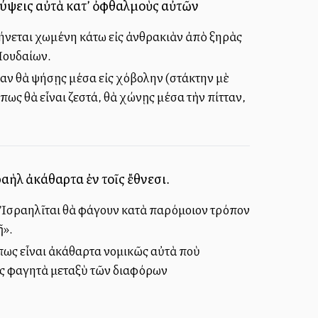
ρύψεις αὐτὰ κατ’ ὀφθαλμοὺς αὐτῶν
ψήνεται χωμένη κάτω εἰς ἀνθρακιὰν ἀπὸ ξηρὰς
Ἰουδαίων.
οίαν θὰ ψήσῃς μέσα εἰς χόβολην (στάκτην μὲ
ως θὰ εἶναι ζεστά, θὰ χώνῃς μέσα τὴν πίτταν,
σραὴλ ἀκάθαρτα ἐν τοῖς ἔθνεσι.
Οἱ Ἰσραηλῖται θὰ φάγουν κατὰ παρόμοιον τρόπον
ῇ».
Ὅπως εἶναι ἀκάθαρτα νομικῶς αὐτὰ ποὺ
κῶς φαγητὰ μεταξὺ τῶν διαφόρων