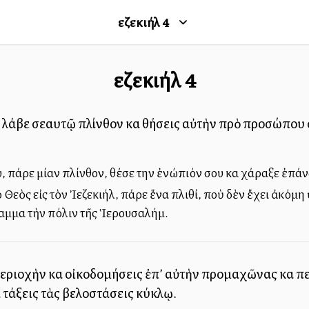
Ἰεζεκιήλ
4
Ἰεζεκιήλ
4
 λάβε σεαυτῷ πλίνθον καὶ θήσεις αὐτὴν πρὸ προσώπου σ
υ, πάρε μίαν πλίνθον, θέσε την ἐνώπιόν σου καὶ χάραξε ἐπά
ὁ Θεὸς εἰς τὸν Ἰεζεκιήλ, πάρε ἕνα πλιθί, ποὺ δὲν ἔχει ἀκόμ
αμμα τὴν πόλιν τῆς Ἱερουσαλήμ.
περιοχὴν καὶ οἰκοδομήσεις ἐπ’ αὐτὴν προμαχῶνας καὶ πε
 τάξεις τὰς βελοστάσεις κύκλῳ.