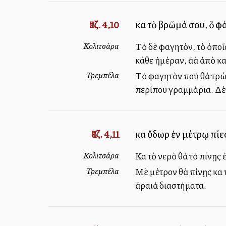
Ἰεζ. 4,10
καὶ τὸ βρῶμά σου, ὃ φ
Κολιτσάρα
Τὸ δὲ φαγητὸν, τὸ ὁποῖο
κάθε ἡμέραν, ἀλλὰ ἀπὸ κα
Τρεμπέλα
Τὸ φαγητὸν ποὺ θὰ τρώγῃ
περίπου γραμμάρια. Δὲν 
Ἰεζ. 4,11
καὶ ὕδωρ ἐν μέτρῳ πίε
Κολιτσάρα
Καὶ τὸ νερὸ θὰ τὸ πίνῃς
Τρεμπέλα
Μὲ μέτρον θὰ πίνῃς καὶ 
ἀραιὰ διαστήματα.