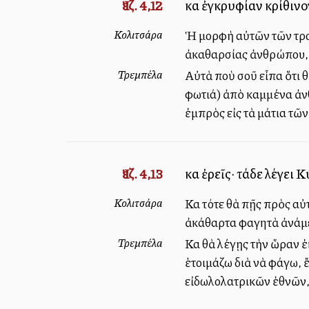
Ἰεζ. 4,12
καὶ ἐγκρυφίαν κρίθιν
Κολιτσάρα
Ἡ μορφὴ αὐτῶν τῶν τροφ
ἀκαθαρσίας ἀνθρώπου, θ
Τρεμπέλα
Αὐτὰ ποὺ σοῦ εἶπα ὅτι 
φωτιά) ἀπὸ καμμένα ἀνθ
ἐμπρὸς εἰς τὰ μάτια τῶ
Ἰεζ. 4,13
καὶ ἐρεῖς· τάδε λέγει 
Κολιτσάρα
Καὶ τότε θὰ πῇς πρὸς α
ἀκάθαρτα φαγητὰ ἀνάμεσ
Τρεμπέλα
Καὶ θὰ λέγῃς τὴν ὥραν 
ἑτοιμάζω διὰ νὰ φάγω, 
εἰδωλολατρικῶν ἐθνῶν, 