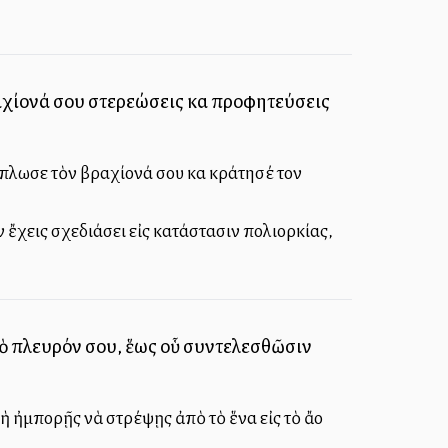
αχίονά σου στερεώσεις καὶ προφητεύσεις
λωσε τὸν βραχίονά σου καὶ κράτησέ τον
ἔχεις σχεδιάσει εἰς κατάστασιν πολιορκίας,
 τὸ πλευρόν σου, ἕως οὗ συντελεσθῶσιν
 ἠμπορῇς νὰ στρέψῃς ἀπὸ τὸ ἕνα εἰς τὸ ἄλλο