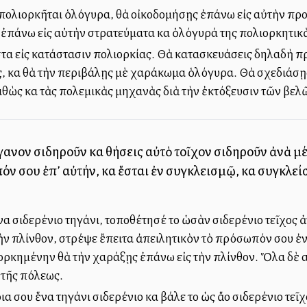
πολιορκῆται ὁλόγυρα, θὰ οἰκοδομήσῃς ἐπάνω εἰς αὐτὴν πρ
πάνω εἰς αὐτὴν στρατεύματα καὶ ὁλόγυρά της πολιορκητικ
στα εἰς κατάστασιν πολιορκίας. Θὰ κατασκευάσεις δηλαδὴ 
ης, καὶ θὰ τὴν περιβάλῃς μὲ χαράκωμα ὁλόγυρα. Θὰ σχεδιάσῃ
αθὼς καὶ τὰς πολεμικὰς μηχανὰς διὰ τὴν ἐκτόξευσιν τῶν βελ
γανον σιδηροῦν καὶ θήσεις αὐτὸ τοῖχον σιδηροῦν ἀνὰ μέ
ν σου ἐπ’ αὐτήν, καὶ ἔσται ἐν συγκλεισμῷ, καὶ συγκλείσ
να σιδερένιο τηγάνι, τοποθέτησέ το ὡσὰν σιδερένιο τεῖχος ἀ
ν πλίνθον, στρέψε ἔπειτα ἀπειλητικὸν τὸ πρόσωπόν σου ἐνα
ιορκημένην θὰ τὴν χαράξῃς ἐπάνω εἰς τὴν πλίνθον. Ὅλα δὲ α
 τῆς πόλεως.
α σου ἕνα τηγάνι σιδερένιο καὶ βάλε το ὡς ἄλλο σιδερένιο τεῖ