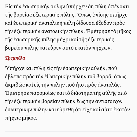
Εἰς τὴν ἐσωτερικὴν αὐλὴν ὑπῆρχεν ἄλλη πύλη ἀπέναντι
τῆς βορείας ἐξωτερικῆς πύλης. Ὅπως ἐπίσης ὑπῆρχε
καὶ ἐσωτερικὴ ἀνατολικὴ πύλη δίδουσα ἔξοδον πρὸς
τὴν ἐξωτερικὴν ἀνατολικὴν πύλην. Ἐμέτρησε τὸ μῆκος
τῆς ἐσωτερικῆς πύλης μέχρι καὶ τῆς ἐξωτερικῆς
βορείου πύλης καὶ εὗρεν αὐτὸ ἑκατὸν πήχεων.
Τρεμπέλα
Ὑπῆρχε καὶ πύλη εἰς τὴν ἐσωτερικὴν αὐλήν, ποὺ
ἔβλεπε πρὸς τὴν ἐξωτερικὴν πύλην τοῦ βορρᾶ, ὅπως
ἀκριβῶς καὶ εἰς τὴν πύλην ποὺ ἦτο πρὸς ἀνατολάς.
Ἐμέτρησε παρομοίως καὶ τὸ διάστημα τῆς αὐλῆς ἀπὸ
τὴν ἐξωτερικὴν βορείαν πύλην ἕως τὴν ἀντίστοιχον
ἐσωτερικὴν πύλην καὶ εὑρέθη ὅτι εἶχε καὶ αὐτὸ ἑκατὸν
πήχεις μῆκος.