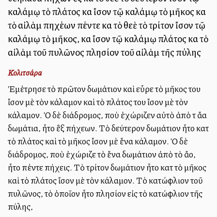
καλάμῳ τὸ πλάτος καὶ ἴσον τῷ καλάμῳ τὸ μῆκος καὶ
τὸ αἰλὰμ πηχέων πέντε καὶ τὸ θεὲ τὸ τρίτον ἴσον τῷ
καλάμῳ τὸ μῆκος, καὶ ἴσον τῷ καλάμῳ πλάτος καὶ τὸ
αἰλὰμ τοῦ πυλῶνος πλησίον τοῦ αἰλὰμ τῆς πύλης
Κολιτσάρα
Ἐμέτρησε τὸ πρῶτον δωμάτιον καὶ εὗρε τὸ μῆκος του
ἴσον μὲ τὸν κάλαμον καὶ τὸ πλάτος του ἴσον μὲ τὸν
κάλαμον. Ὁ δὲ διάδρομος, ποὺ ἐχώριζεν αὐτὸ ἀπὸ τὰ ἄλλα
δωμάτια, ἦτο ἓξ πήχεων. Τὸ δεύτερον δωμάτιον ἦτο κατὰ
τὸ πλάτος καὶ τὸ μῆκος ἴσον μὲ ἕνα κάλαμον. Ὁ δὲ
διάδρομος, ποὺ ἐχώριζε τὸ ἕνα δωμάτιον ἀπὸ τὸ ἄλλο,
ἦτο πέντε πήχεις. Τὸ τρίτον δωμάτιον ἦτο κατὰ τὸ μῆκος
καὶ τὸ πλάτος ἴσον μὲ τὸν κάλαμον. Τὸ κατώφλιον τοῦ
πυλῶνος, τὸ ὁποῖον ἦτο πλησίον εἰς τὸ κατώφλιον τῆς
πύλης,