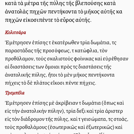
κατὰ τὰ μέτρα τῆς πύλης τῆς βλεπούσης κατὰ
ἀνατολὰς πηχῶν πεντήκοντα τὸ μῆκος αὐτῆς καὶ
πηχῶν εἰκοσιπέντε τὸ εὖρος αὐτῆς.
Κολιτσάρα
Ἐμέτρησεν ἐπίσης τὰ ἑκατέρωθεν τρία δωμάτια, τὰς
παραστάδας τῆς προσόψεως, τὰ κατώφλια, τὸν
προθάλαμον, τοὺς σκαλιστοὺς φοίνικας καὶ εὑρέθησαν
αἱ διαστάσεις των ὅμοιαι πρὸς τὰς διαστάσεις τῆς
ἀνατολικῆς πύλης, ἤτοι τὸ μὲν μῆκος πεντήκοντα
πήχεις τὸ δὲ πλάτος εἴκοσι πέντε πήχεις.
Τρεμπέλα
Ἐμέτρησεν ἐπίσης μὲ ἀκρίβειαν τὰ δωμάτια (ὅπως καὶ
εἰς τὴν ἀνατολικὴν πύλην), τρία δεξιὰ καὶ τρία ἀριστερὰ
εἰς τὸν διάδρομον τῆς πύλης, καὶ τὰ γεισώματα, τὰς στοάς,
τοὺς προθαλάμους (ἐσωτερικῶς καὶ ἐξωτερικῶς) καὶ