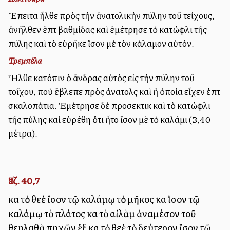
Ἔπειτα ἦλθε πρὸς τὴν ἀνατολικὴν πύλην τοῦ τείχους,
ἀνῆλθεν ἑπτὰ βαθμίδας καὶ ἐμέτρησε τὸ κατώφλι τῆς
πύλης καὶ τὸ εὑρῆκε ἴσον μὲ τὸν κάλαμον αὐτόν.
Τρεμπέλα
Ἦλθε κατόπιν ὁ ἄνδρας αὐτὸς εἰς τὴν πύλην τοῦ
τοῖχου, ποὺ ἔβλεπε πρὸς ἀνατολὰς καὶ ἡ ὁποία εἶχεν ἑπτὰ
σκαλοπάτια. Ἐμέτρησε δὲ προσεκτικὰ καὶ τὸ κατώφλι
τῆς πύλης καὶ εὑρέθη ὅτι ἦτο ἴσον μὲ τὸ καλάμι (3,40
μέτρα).
Ἰεζ. 40,7
καὶ τὸ θεὲ ἴσον τῷ καλάμῳ τὸ μῆκος καὶ ἴσον τῷ
καλάμῳ τὸ πλάτος καὶ τὸ αἰλὰμ ἀναμέσον τοῦ
θεηλαθὰ πηχῶν ἓξ καὶ τὸ θεὲ τὸ δεύτερον ἴσον τῷ