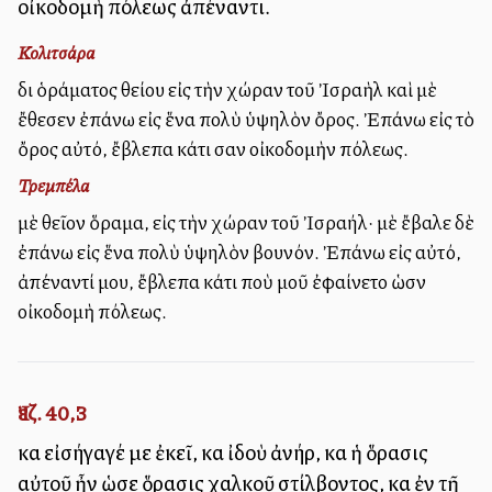
οἰκοδομὴ πόλεως ἀπέναντι.
Κολιτσάρα
διὰ ὁράματος θείου εἰς τὴν χώραν τοῦ Ἰσραὴλ καὶ μὲ
ἔθεσεν ἐπάνω εἰς ἕνα πολὺ ὑψηλὸν ὄρος. Ἐπάνω εἰς τὸ
ὄρος αὐτό, ἔβλεπα κάτι σαν οἰκοδομὴν πόλεως.
Τρεμπέλα
μὲ θεῖον ὅραμα, εἰς τὴν χώραν τοῦ Ἰσραήλ· μὲ ἔβαλε δὲ
ἐπάνω εἰς ἕνα πολὺ ὑψηλὸν βουνόν. Ἐπάνω εἰς αὐτό,
ἀπέναντί μου, ἔβλεπα κάτι ποὺ μοῦ ἐφαίνετο ὡσὰν
οἰκοδομὴ πόλεως.
Ἰεζ. 40,3
καὶ εἰσήγαγέ με ἐκεῖ, καὶ ἰδοὺ ἀνήρ, καὶ ἡ ὅρασις
αὐτοῦ ἦν ὡσεὶ ὅρασις χαλκοῦ στίλβοντος, καὶ ἐν τῇ