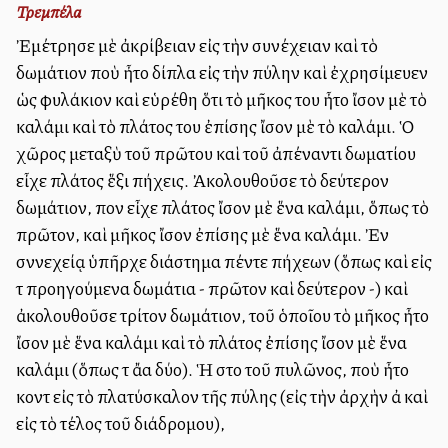
Τρεμπέλα
Ἐμέτρησε μὲ ἀκρίβειαν εἰς τὴν συνέχειαν καὶ τὸ
δωμάτιον ποὺ ἦτο δίπλα εἰς τὴν πύλην καὶ ἐχρησίμευεν
ὡς φυλάκιον καὶ εὑρέθη ὅτι τὸ μῆκος του ἦτο ἴσον μὲ τὸ
καλάμι καὶ τὸ πλάτος του ἐπίσης ἴσον μὲ τὸ καλάμι. Ὁ
χῶρος μεταξὺ τοῦ πρῶτου καὶ τοῦ ἀπέναντι δωματίου
εἶχε πλάτος ἕξι πήχεις. Ἀκολουθοῦσε τὸ δεύτερον
δωμάτιον, πον εἶχε πλάτος ἴσον μὲ ἕνα καλάμι, ὅπως τὸ
πρῶτον, καὶ μῆκος ἴσον ἐπίσης μὲ ἕνα καλάμι. Ἐν
σννεχείᾳ ὑπῆρχε διάστημα πέντε πήχεων (ὅπως καὶ εἰς
τὰ προηγούμενα δωμάτια - πρῶτον καὶ δεύτερον -) καὶ
ἀκολουθοῦσε τρίτον δωμάτιον, τοῦ ὁποῖου τὸ μῆκος ἦτο
ἴσον μὲ ἕνα καλάμι καὶ τὸ πλάτος ἐπίσης ἴσον μὲ ἕνα
καλάμι (ὅπως τὰ ἄλλα δύο). Ἡ στοὰ τοῦ πυλῶνος, ποὺ ἦτο
κοντὰ εἰς τὸ πλατύσκαλον τῆς πύλης (εἰς τὴν ἀρχὴν ἀλλὰ καὶ
εἰς τὸ τέλος τοῦ διάδρομου),