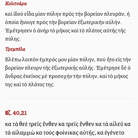
Κολιτσάρα
καὶ ἰδοὺ εἶδα μίαν πύλην πρὸς τὴν βορείαν πλευράν, ἡ
ὁποία ἤνοιγε πρὸς τὴν βορείαν ἐξωτερικὴν αὐλήν.
Ἐμέτρησεν ὁ ἀνὴρ τὸ μῆκος καὶ τὸ πλάτος αὐτῆς τῆς
πύλης.
Τρεμπέλα
Βλέπω λοιπὸν ἐμπρός μου μίαν πύλην, ποὺ ἦτο εἰς τὴν
βορείαν πλευρὰν τῆς ἐξωτερικῆς αὐλῆς. Ἐμέτρησε δὲ ὁ
ἄνδρας ἐκεῖνος μὲ προσοχὴν τὴν πύλην, καὶ τὸ μῆκος
της καὶ τὸ πλάτος της.
Ἰεζ. 40,21
καὶ τὰ θεὲ τρεῖς ἔνθεν καὶ τρεῖς ἔνθεν καὶ τὰ αἰλεῦ καὶ
τὰ αἰλαμμὼ καὶ τοὺς φοίνικας αὐτῆς, καὶ ἐγένετο