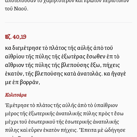
ἀποτελοῦσαν τὸ χαμηλότερον καὶ πρῶτον περίστυλον
τοῦ Ναοῦ.
Ἰεζ. 40,19
καὶ διεμέτρησε τὸ πλάτος τῆς αὐλῆς ἀπὸ τοῦ
αἰθρίου τῆς πύλης τῆς ἐξωτέρας ἔσωθεν ἐπὶ τὸ
αἴθριον τῆς πύλης τῆς βλεπούσης ἔξω, πήχεις
ἑκατόν, τῆς βλεπούσης κατὰ ἀνατολάς. καὶ ἤγαγέ
με ἐπὶ βορρᾶν,
Κολιτσάρα
Ἐμέτρησε τὸ πλάτος τῆς αὐλῆς ἀπὸ τὸ ὑπαίθριον
μέρος τῆς ἐξωτερικῆς ἀνατολικῆς πύλης πρὸς τὰ ἔσω
μέχρι τοῦ ἐσωτερικοῦ τῆς ἐσωτερικῆς ἀνατολικῆς
πύλης καὶ εὗρεν ἑκατὸν πήχεις. Ἔπειτα μὲ ὡδήγησε