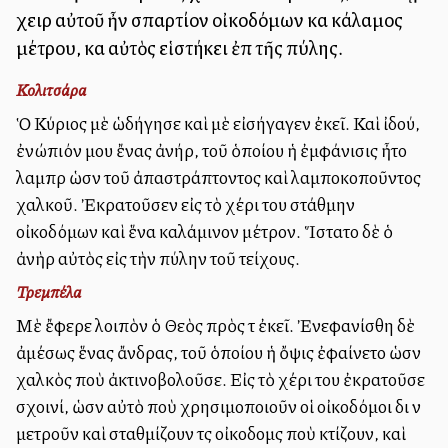
χειρὶ αὐτοῦ ἦν σπαρτίον οἰκοδόμων καὶ κάλαμος
μέτρου, καὶ αὐτὸς εἱστήκει ἐπὶ τῆς πύλης.
Κολιτσάρα
Ὁ Κύριος μὲ ὡδήγησε καὶ μὲ εἰσήγαγεν ἐκεῖ. Καὶ ἰδού,
ἐνώπιόν μου ἔνας ἀνήρ, τοῦ ὁποίου ἡ ἐμφάνισις ἦτο
λαμπρὰ ὡσὰν τοῦ ἀπαστράπτοντος καὶ λαμποκοποῦντος
χαλκοῦ. Ἐκρατοῦσεν εἰς τὸ χέρι του στάθμην
οἰκοδόμων καὶ ἕνα καλάμινον μέτρον. Ἵστατο δὲ ὁ
ἀνὴρ αὐτὸς εἰς τὴν πύλην τοῦ τείχους.
Τρεμπέλα
Μὲ ἔφερε λοιπὸν ὁ Θεὸς πρὸς τὰ ἐκεῖ. Ἐνεφανίσθη δὲ
ἀμέσως ἕνας ἄνδρας, τοῦ ὁποίου ἡ ὄψις ἐφαίνετο ὡσὰν
χαλκὸς ποὺ ἀκτινοβολοῦσε. Εἰς τὸ χέρι του ἐκρατοῦσε
σχοινί, ὡσὰν αὐτὸ ποὺ χρησιμοποιοῦν οἱ οἰκοδόμοι διὰ νὰ
μετροῦν καὶ σταθμίζουν τὰς οἰκοδομὰς ποὺ κτίζουν, καὶ