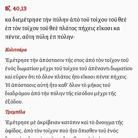
Ἰεζ. 40,13
καὶ διεμέτρησε τὴν πύλην ἀπὸ τοῦ τοίχου τοῦ θεὲ
ἐπὶ τὸν τοῖχον τοῦ θεὲ πλάτος πήχεις εἴκοσι καὶ
πέντε, αὕτη πύλη ἐπὶ πύλην·
Κολιτσάρα
Ἐμέτρησε τὴν ἀπόστασιν τῆς στοὰς ἀπὸ τὸν τοῖχον τοῦ
ἐνὸς δωματίου μέχρι τοῦ τοίχου τοῦ ἀπέναντι δωματίου
καὶ εὗρεν ὅτι τὸ ὅλον πλάτος ἦτο εἴκοσι πέντε πήχεις.
Ἡ ἀπόστασις αὐτὴ ἦτο καθ’ ὅλον τὸ μῆκος τοῦ
διαδρόμου ἀπὸ τὴν πύλην τῆς εἰσόδου μέχρι τῆς
ἐξόδου.
Τρεμπέλα
Ἐμέτρησε μὲ ἀκρίβειαν κατόπιν καὶ τὸ ἄνοιγμα τῆς
ἁψῖδος, ἀπὸ τὸν τοῖχον ποὺ ἦτο ὄπισθεν τοῦ ἑνὸς