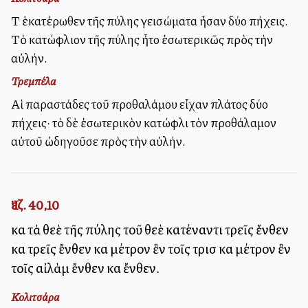
Τὰ ἑκατέρωθεν τῆς πύλης γεισώματα ἦσαν δύο πήχεις.
Τὸ κατώφλιον τῆς πύλης ἦτο ἐσωτερικῶς πρὸς τὴν
αὐλήν.
Τρεμπέλα
Αἱ παραστάδες τοῦ προθαλάμου εἶχαν πλάτος δύο
πήχεις· τὸ δὲ ἐσωτερικὸν κατώφλι τὸν προθάλαμον
αὐτοῦ ὠδηγοῦσε πρὸς τὴν αὐλήν.
Ἰεζ. 40,10
καὶ τὰ θεὲ τῆς πύλης τοῦ θεὲ κατέναντι τρεῖς ἔνθεν
καὶ τρεῖς ἔνθεν καὶ μέτρον ἓν τοῖς τρισὶ καὶ μέτρον ἓν
τοῖς αἰλὰμ ἔνθεν καὶ ἔνθεν.
Κολιτσάρα