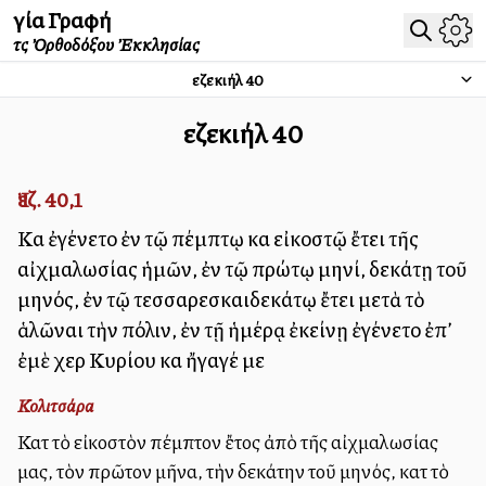
Ἁγία Γραφή
τῆς Ὀρθοδόξου Ἐκκλησίας
Ἰεζεκιήλ
40
Ἰεζεκιήλ
40
Ἰεζ. 40,1
Καὶ ἐγένετο ἐν τῷ πέμπτῳ καὶ εἰκοστῷ ἔτει τῆς
αἰχμαλωσίας ἡμῶν, ἐν τῷ πρώτῳ μηνί, δεκάτῃ τοῦ
μηνός, ἐν τῷ τεσσαρεσκαιδεκάτῳ ἔτει μετὰ τὸ
ἁλῶναι τὴν πόλιν, ἐν τῇ ἡμέρᾳ ἐκείνῃ ἐγένετο ἐπ’
ἐμὲ χεὶρ Κυρίου καὶ ἤγαγέ με
Κολιτσάρα
Κατὰ τὸ εἰκοστὸν πέμπτον ἔτος ἀπὸ τῆς αἰχμαλωσίας
μας, τὸν πρῶτον μῆνα, τὴν δεκάτην τοῦ μηνός, κατὰ τὸ