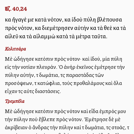
Ἰεζ. 40,24
καὶ ἤγαγέ με κατὰ νότον, καὶ ἰδοὺ πύλη βλέπουσα
πρὸς νότον, καὶ διεμέτρησεν αὐτὴν καὶ τὰ θεὲ καὶ τὰ
αἰλεῦ καὶ τὰ αἰλαμμὼ κατὰ τὰ μέτρα ταῦτα.
Κολιτσάρα
Μὲ ὡδήγησε κατόπιν πρὸς νότον· καὶ ἰδού, μία πύλη
εἰς τὴν νοτίαν πλευράν. Ὁ ἀνὴρ ἐκεῖνος ἐμέτρησε τὴν
πύλην αὐτήν, τὰ δωμάτια, τὰς παραστάδας τῶν
προσόψεων, τὰ κατώφλια, τοὺς προθαλάμους καὶ ὅλα
εἶχαν τὰς αὐτὰς διαστάσεις.
Τρεμπέλα
Μὲ ὡδήγησε κατόπιν πρὸς νότον καὶ εἶδα ἐμπρός μου
τὴν πύλην ποὺ ἔβλεπε πρὸς νότον. Ἐμέτρησε δὲ μὲ
ἀκρίβειαν ὁ ἄνδρας τὴν πύλην καὶ τὰ δωμάτια, τὰς στοάς, τὰ