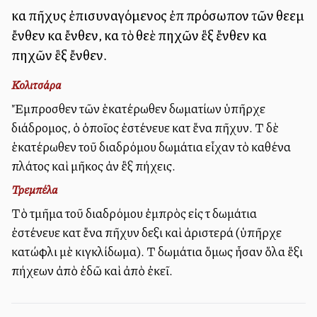
καὶ πῆχυς ἐπισυναγόμενος ἐπὶ πρόσωπον τῶν θεεὶμ
ἔνθεν καὶ ἔνθεν, καὶ τὸ θεὲ πηχῶν ἓξ ἔνθεν καὶ
πηχῶν ἓξ ἔνθεν.
Κολιτσάρα
Ἔμπροσθεν τῶν ἑκατέρωθεν δωματίων ὑπῆρχε
διάδρομος, ὁ ὁποῖος ἐστένευε κατὰ ἕνα πῆχυν. Τὰ δὲ
ἑκατέρωθεν τοῦ διαδρόμου δωμάτια εἶχαν τὸ καθένα
πλάτος καὶ μῆκος ἀνὰ ἓξ πήχεις.
Τρεμπέλα
Τὸ τμῆμα τοῦ διαδρόμου ἐμπρὸς εἰς τὰ δωμάτια
ἐστένευε κατὰ ἕνα πῆχυν δεξιὰ καὶ ἀριστερά (ὑπῆρχε
κατώφλι μὲ κιγκλίδωμα). Τὰ δωμάτια ὅμως ἦσαν ὅλα ἕξι
πήχεων ἀπὸ ἐδῶ καὶ ἀπὸ ἐκεῖ.