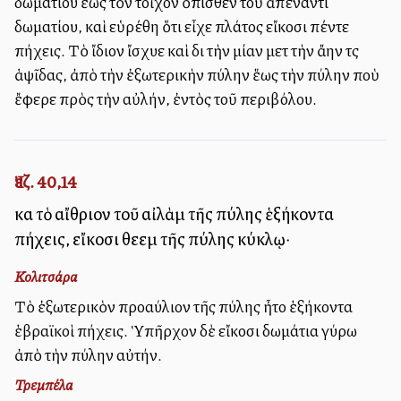
δωματίου ἕως τὸν τοῖχον ὄπισθεν τοῦ ἀπέναντι
δωματίου, καὶ εὑρέθη ὅτι εἶχε πλάτος εἴκοσι πέντε
πήχεις. Τὸ ἴδιον ἴσχυε καὶ διὰ τὴν μίαν μετὰ τὴν ἄλλην τὰς
ἁψῖδας, ἀπὸ τὴν ἐξωτερικὴν πύλην ἕως τὴν πύλην ποὺ
ἔφερε πρὸς τὴν αὐλήν, ἐντὸς τοῦ περιβόλου.
Ἰεζ. 40,14
καὶ τὸ αἴθριον τοῦ αἰλὰμ τῆς πύλης ἑξήκοντα
πήχεις, εἴκοσι θεεὶμ τῆς πύλης κύκλῳ·
Κολιτσάρα
Τὸ ἐξωτερικὸν προαύλιον τῆς πύλης ἦτο ἑξήκοντα
ἑβραϊκοὶ πήχεις. Ὑπῆρχον δὲ εἴκοσι δωμάτια γύρω
ἀπὸ τὴν πύλην αὐτήν.
Τρεμπέλα