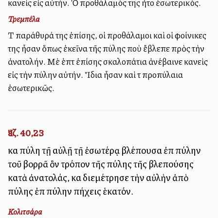
κανεὶς εἰς αὐτήν. Ὁ προθάλαμός της ἦτο ἐσωτερικός.
Τρεμπέλα
Τὰ παράθυρά της ἐπίσης, οἱ προθάλαμοι καὶ οἱ φοίνικες
της ἦσαν ὅπως ἐκεῖνα τῆς πύλης ποὺ ἔβλεπε πρὸς τὴν
ἀνατολήν. Μὲ ἑπτὰ ἐπίσης σκαλοπάτια ἀνέβαινε κανεὶς
εἰς τὴν πύλην αὐτήν. Ἴδια ἦσαν καὶ τὰ προπύλαια
ἐσωτερικῶς.
Ἰεζ. 40,23
καὶ πύλη τῇ αὐλῇ τῇ ἐσωτέρᾳ βλέπουσα ἐπὶ πύλην
τοῦ βορρᾶ ὃν τρόπον τῆς πύλης τῆς βλεπούσης
κατὰ ἀνατολάς, καὶ διεμέτρησε τὴν αὐλὴν ἀπὸ
πύλης ἐπὶ πύλην πήχεις ἑκατόν.
Κολιτσάρα