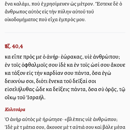
ἕνα καλάμι, ποὺ ἐχρησίμευεν ὡς μέτρον. Ἔστεκε δὲ ὁ
ἄνθρωπος αὐτὸς εἰς τὴν πύλην αὐτοῦ τοῦ
οἰκοδομήματος ποὺ εἶχα ἐμπρός μου.
Ἰεζ. 40,4
καὶ εἶπε πρός με ὁ ἀνήρ· ἑώρακας, υἱὲ ἀνθρώπου;
ἐν τοῖς ὀφθαλμοῖς σου ἰδὲ καὶ ἐν τοῖς ὠσί σου ἄκουε
καὶ τάξον εἰς τὴν καρδίαν σου πάντα, ὅσα ἐγὼ
δεικνύω σοι, διότι ἕνεκα τοῦ δεῖξαί σοι
εἰσελήλυθας ὧδε καὶ δείξεις πάντα, ὅσα σὺ ὁρᾷς, τῷ
οἴκῳ τοῦ Ἰσραήλ.
Κολιτσάρα
Ὁ ἀνὴρ αὐτὸς μὲ ἠρώτησε· «βλέπεις υἱὲ ἀνθρώπου;
Ἰδὲ μὲ τὰ μάτια σου, ἄκουσε μὲ τὰ αὐτιά σου καὶ βάλε μέσα