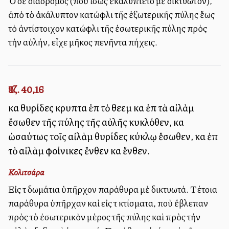
Ὁ δὲ διάδρομος (ποὺ ἴσως ἐκαλύπτετο μὲ δικτυωτόν),
ἀπὸ τὸ ἀκάλυπτον κατώφλι τῆς ἐξωτερικῆς πύλης ἕως
τὸ ἀντίστοιχον κατώφλι τῆς ἐσωτερικῆς πύλης πρὸς
τὴν αὐλήν, εἶχε μῆκος πενῆντα πήχεις.
Ἰεζ. 40,16
καὶ θυρίδες κρυπταὶ ἐπὶ τὸ θεεὶμ καὶ ἐπὶ τὰ αἰλὰμ
ἔσωθεν τῆς πύλης τῆς αὐλῆς κυκλόθεν, καὶ
ὡσαύτως τοῖς αἰλὰμ θυρίδες κύκλῳ ἔσωθεν, καὶ ἐπὶ
τὸ αἰλὰμ φοίνικες ἔνθεν καὶ ἔνθεν.
Κολιτσάρα
Εἰς τὰ δωμάτια ὑπῆρχον παράθυρα μὲ δικτυωτά. Τέτοια
παράθυρα ὑπῆρχαν καὶ εἰς τὰ κτίσματα, ποὺ ἔβλεπαν
πρὸς τὸ ἐσωτερικὸν μέρος τῆς πύλης καὶ πρὸς τὴν