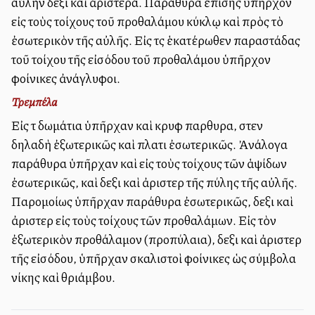
αὐλὴν δεξιὰ καὶ ἀριστερά. Παράθυρα ἐπίσης ὑπῆρχον
εἰς τοὺς τοίχους τοῦ προθαλάμου κύκλῳ καὶ πρὸς τὸ
ἐσωτερικὸν τῆς αὐλῆς. Εἰς τὰς ἑκατέρωθεν παραστάδας
τοῦ τοίχου τῆς εἰσόδου τοῦ προθαλάμου ὑπῆρχον
φοίνικες ἀνάγλυφοι.
Τρεμπέλα
Εἰς τὰ δωμάτια ὑπῆρχαν καὶ κρυφὰ παρθυρα, στενὰ
δηλαδὴ ἐξωτερικῶς καὶ πλατιὰ ἐσωτερικῶς. Ἀνάλογα
παράθυρα ὑπῆρχαν καὶ εἰς τοὺς τοίχους τῶν ἁψίδων
ἐσωτερικῶς, καὶ δεξιὰ καὶ ἀριστερὰ τῆς πύλης τῆς αὐλῆς.
Παρομοίως ὑπῆρχαν παράθυρα ἐσωτερικῶς, δεξιὰ καὶ
ἀριστερὰ εἰς τοὺς τοίχους τῶν προθαλάμων. Εἰς τὸν
ἐξωτερικὸν προθάλαμον (προπύλαια), δεξιὰ καὶ ἀριστερὰ
τῆς εἰσόδου, ὑπῆρχαν σκαλιστοὶ φοίνικες ὡς σύμβολα
νίκης καὶ θριάμβου.