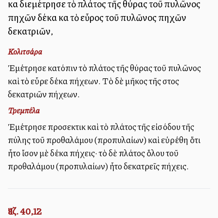
καὶ διεμέτρησε τὸ πλάτος τῆς θύρας τοῦ πυλῶνος
πηχῶν δέκα καὶ τὸ εὖρος τοῦ πυλῶνος πηχῶν
δεκατριῶν,
Κολιτσάρα
Ἐμέτρησε κατόπιν τὸ πλάτος τῆς θύρας τοῦ πυλῶνος
καὶ τὸ εὗρε δέκα πήχεων. Τὸ δὲ μῆκος τῆς στοὰς
δεκατριῶν πήχεων.
Τρεμπέλα
Ἐμέτρησε προσεκτικὰ καὶ τὸ πλάτος τῆς εἰσόδου τῆς
πύλης τοῦ προθαλάμου (προπυλαίων) καὶ εὑρέθη ὅτι
ἦτο ἴσον μὲ δέκα πήχεις· τὸ δὲ πλάτος ὅλου τοῦ
προθαλάμου (προπυλαίων) ἦτο δεκατρεῖς πήχεις.
Ἰεζ. 40,12