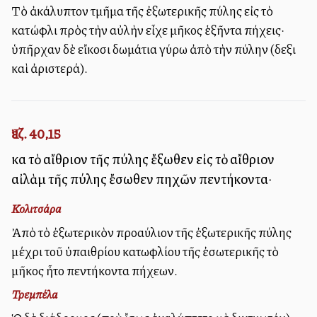
Τὸ ἀκάλυπτον τμῆμα τῆς ἐξωτερικῆς πύλης εἰς τὸ
κατώφλι πρὸς τὴν αὐλὴν εἶχε μῆκος ἑξῆντα πήχεις·
ὑπῆρχαν δὲ εἴκοσι δωμάτια γύρω ἀπὸ τὴν πύλην (δεξιὰ
καὶ ἀριστερά).
Ἰεζ. 40,15
καὶ τὸ αἴθριον τῆς πύλης ἔξωθεν εἰς τὸ αἴθριον
αἰλὰμ τῆς πύλης ἔσωθεν πηχῶν πεντήκοντα·
Κολιτσάρα
Ἀπὸ τὸ ἐξωτερικὸν προαύλιον τῆς ἐξωτερικῆς πύλης
μέχρι τοῦ ὑπαιθρίου κατωφλίου τῆς ἐσωτερικῆς τὸ
μῆκος ἦτο πεντήκοντα πήχεων.
Τρεμπέλα