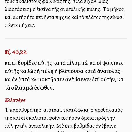
τοὺς σκαλιστοὺς φοίνικάς της. Ὅλα εἶχαν ἰδίας
διαστάσεις μὲ ἐκεῖνα τῆς ἀνατολικῆς πύλης. Τὸ μῆκος
καὶ αὐτῆς ἦτο πενῆντα πήχεις καὶ τὸ πλάτος της εἴκοσι
πέντε πήχεις.
Ἰεζ. 40,22
καὶ αἱ θυρίδες αὐτῆς καὶ τὰ αἰλαμμὼ καὶ οἱ φοίνικες
αὐτῆς καθὼς ἡ πύλη ἡ βλέπουσα κατὰ ἀνατολάς·
καὶ ἐν ἑπτὰ κλιμακτῆρσιν ἀνέβαινον ἐπ’ αὐτήν, καὶ
τὰ αἰλαμμὼ ἔσωθεν.
Κολιτσάρα
Τὰ παράθυρά της, αἱ στοαί, τὰ κατώφλια, ὁ προθάλαμός
της καὶ οἱ σκαλιστοὶ φοίνικες ἦσαν ὅμοια πρὸς τὴν
πύλην τὴν ἀνατολικήν. Μὲ ἑπτὰ βαθμίδας ἀνέβαινε