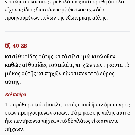
γεισώματα καὶ τοὺς προθαλάμους καὶ εὑρέθη ὅτι ὅλα
εἶχαν τὰς ἰδίας διαστάσεις μὲ ἐκείνας τῶν δύο
προηγουμένων πυλῶν τῆς ἐξωτερικῆς αὐλῆς.
Ἰεζ. 40,25
καὶ αἱ θυρίδες αὐτῆς καὶ τὰ αἰλαμμὼ κυκλόθεν
καθὼς αἱ θυρίδες τοῦ αἰλάμ, πηχῶν πεντήκοντα τὸ
μῆκος αὐτῆς καὶ πηχῶν εἰκοσιπέντε τὸ εὖρος
αὐτῆς.
Κολιτσάρα
Τὰ παράθυρα καὶ αἱ κύκλῳ αὐτῆς στοαὶ ἦσαν ὅμοια πρὸς
τὰ τῶν προηγουμένων στοῶν. Τὸ μῆκος τῆς πύλης αὐτῆς
ἦτο πεντήκοντα πήχεων, τὸ δὲ πλάτος εἰκοσιπέντε
πήχεων.