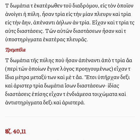
Τὰ δωμάτια τὰ ἑκατέρωθεν τοῦ διαδρόμου, εἰς τὸν ὁποῖον
ἀνοίγει ἡ πύλη, ἦσαν τρία εἰς τὴν μίαν πλευρὰν καὶ τρία
εἰς τὴν ἄλλην, ἀπέναντι ἀλλήλων ἀνὰ τρία. Εἶχαν καὶ τὰ τρία τὰς
αὐτὰς διαστάσεις. Τῶν αὐτῶν διαστάσεων ἦσαν καὶ τὰ
ὑποστηρίγματα ἑκατέρας πλευρᾶς.
Τρεμπέλα
Τὰ δωμάτια τῆς πύλης ποὺ ἦσαν ἀπέναντι ἀπὸ τὰ τρία ἄλλα
(περὶ τῶν ὁποίων ἔγινε λόγος προηγουμένως) εἶχαν τὰ
ἴδια μέτρα μεταξύ των καὶ μὲ τὰ ἄλλα. Ἔτσι ὑπῆρχαν δεξιὰ
καὶ ἀριστερὰ τρία δωμάτια ἴσων διαστάσεων· ἰδίας
διαστάσεις ἐπίσης εἶχαν τὰ ἐνδιάμεσα τοιχώματα καὶ
ἀντιστηρίγματα δεξιὰ καὶ ἀριστερά.
Ἰεζ. 40,11