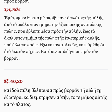
πρὸς Βορρᾶν
Τρεμπέλα
Ἐμέτρησεν ἔπειτα μὲ ἀκρίβειαν τὸ πλάτος τῆς αὐλῆς,
ἀπὸ τὸ ἀκάλυπτον τμῆμα τῆς ἐξωτερικῆς ἀνατολικῆς
πύλης, ποὺ ἔβλεπε μέσα πρὸς τὴν αὐλήν, ἕως τὸ
ἀκάλυπτον τμῆμα τῆς πύλης τῆς έσωτερικῆς αὐλῆς,
ποὺ ἔβλεπε πρὸς τὰ ἔξω καὶ ἀνατολικῶς, καὶ εὑρέθη ὅτι
ἦτὸ ἑκατὸν πήχεις. Κατόπιν μὲ ὡδήγησε πρὸς τὸν
βορρᾶν.
Ἰεζ. 40,20
καὶ ἰδοὺ πύλη βλέπουσα πρὸς βορρᾶν τῇ αὐλῇ τῇ
ἐξωτέρα, καὶ διεμέτρησεν αὐτήν, τό τε μῆκος αὐτῆς
καὶ τὸ πλάτος.