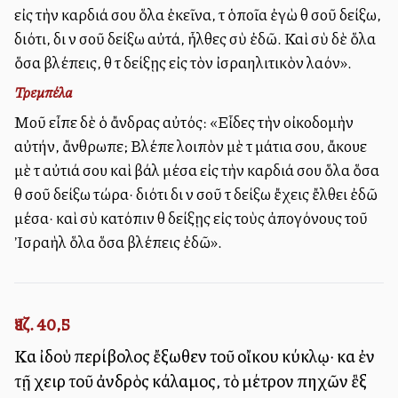
εἰς τὴν καρδιά σου ὅλα ἐκεῖνα, τὰ ὁποῖα ἐγὼ θὰ σοῦ δείξω,
διότι, διὰ νὰ σοῦ δείξω αὐτά, ἦλθες σὺ ἐδῶ. Καὶ σὺ δὲ ὅλα
ὅσα βλέπεις, θὰ τὰ δείξῃς εἰς τὸν ἰσραηλιτικὸν λαόν».
Τρεμπέλα
Μοῦ εἶπε δὲ ὁ ἄνδρας αὐτός: «Εἶδες τὴν οἰκοδομὴν
αὐτήν, ἄνθρωπε; Βλέπε λοιπὸν μὲ τὰ μάτια σου, ἄκουε
μὲ τὰ αὐτιά σου καὶ βάλ μέσα εἰς τὴν καρδιά σου ὅλα ὅσα
θὰ σοῦ δείξω τώρα· διότι διὰ νὰ σοῦ τὰ δείξω ἔχεις ἔλθει ἐδῶ
μέσα· καὶ σὺ κατόπιν θὰ δείξῃς εἰς τοὺς ἀπογόνους τοῦ
Ἰσραὴλ ὅλα ὅσα βλέπεις ἐδῶ».
Ἰεζ. 40,5
Καὶ ἰδοὺ περίβολος ἔξωθεν τοῦ οἴκου κύκλῳ· καὶ ἐν
τῇ χειρὶ τοῦ ἀνδρὸς κάλαμος, τὸ μέτρον πηχῶν ἓξ