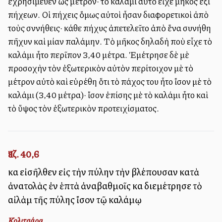
ἐχρησίμευεν ὡς μέτρον· τὸ καλάμι αὐτὸ εἶχε μῆκος ἕξι
πήχεων. Οἱ πήχεις ὅμως αὐτοὶ ἦσαν διαφορετικοὶ ἀπὸ
τοὺς σννήθεις· κάθε πήχυς ἀπετελεῖτο ἀπὸ ἕνα συνήθη
πῆχυν καὶ μίαν παλάμην. Τὸ μῆκος δηλαδὴ ποὺ εἶχε τὸ
καλάμι ἦτο περῖπον 3,40 μέτρα. Ἐμέτρησε δὲ μὲ
προσοχὴν τὸν ἐξωτερικὸν αὐτὸν περίτοιχον μὲ τὸ
μέτρον αὐτὸ καὶ εὑρέθη ὅτι τὸ πάχος του ἦτο ἴσον μὲ τὸ
καλάμι (3,40 μέτρα)· ἴσον ἐπίσης μὲ τὸ καλάμι ἦτο καὶ
τὸ ὕψος τὸν ἐξωτερικὸν προτειχίσματος.
Ἰεζ. 40,6
καὶ εἰσῆλθεν εἰς τὴν πύλην τὴν βλέπουσαν κατὰ
ἀνατολὰς ἐν ἑπτὰ ἀναβαθμοῖς καὶ διεμέτρησε τὸ
αἰλὰμ τῆς πύλης ἴσον τῷ καλάμῳ
Κολιτσάρα