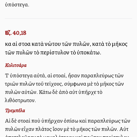
ὑπόστεγα.
Ἰεζ. 40,18
καὶ αἱ στοαὶ κατὰ νώτου τῶν πυλῶν, κατὰ τὸ μῆκος
τῶν πυλῶν τὸ περίστυλον τὸ ὑποκάτω.
Κολιτσάρα
Τὰ ὑπόστεγα αὐτά, αἱ στοαί, ἦσαν παραπλεύρως τῶν
τριῶν πυλῶν τοῦ τείχους, σύμφωνα μὲ τὸ μῆκος τῶν
πυλῶν αὐτῶν. Κάτω δὲ ἀπὸ αὐτὰ ὑπῆρχε τὸ
λιθόστρωτον.
Τρεμπέλα
Αἱ δὲ στοαὶ ποὺ ὑπῆρχαν ὀπίσω καὶ παραπλεύρως τῶν
πυλῶν εἶχαν πλάτος ἴσον μὲ τὸ μῆκος τῶν πυλῶν. Αὐτὰ