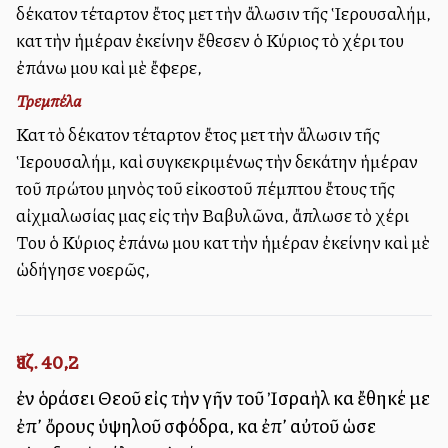
δέκατον τέταρτον ἔτος μετὰ τὴν ἄλωσιν τῆς Ἱερουσαλήμ,
κατὰ τὴν ἡμέραν ἐκείνην ἔθεσεν ὁ Κύριος τὸ χέρι του
ἐπάνω μου καὶ μὲ ἔφερε,
Τρεμπέλα
Κατὰ τὸ δέκατον τέταρτον ἔτος μετὰ τὴν ἅλωσιν τῆς
Ἱερουσαλήμ, καὶ συγκεκριμένως τὴν δεκάτην ἡμέραν
τοῦ πρώτου μηνὸς τοῦ εἰκοστοῦ πέμπτου ἔτους τῆς
αἰχμαλωσίας μας εἰς τὴν Βαβυλῶνα, ἄπλωσε τὸ χέρι
Του ὁ Κύριος ἐπάνω μου κατὰ τὴν ἡμέραν ἐκείνην καὶ μὲ
ὡδήγησε νοερῶς,
Ἰεζ. 40,2
ἐν ὁράσει Θεοῦ εἰς τὴν γῆν τοῦ Ἰσραὴλ καὶ ἔθηκέ με
ἐπ’ ὄρους ὑψηλοῦ σφόδρα, καὶ ἐπ’ αὐτοῦ ὡσεὶ