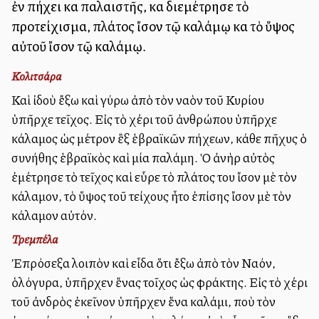
ἐν πήχει καὶ παλαιστῆς, καὶ διεμέτρησε τὸ
προτείχισμα, πλάτος ἴσον τῷ καλάμῳ καὶ τὸ ὕψος
αὐτοῦ ἴσον τῷ καλάμῳ.
Κολιτσάρα
Καὶ ἰδοὺ ἔξω καὶ γύρω ἀπὸ τὸν ναὸν τοῦ Κυρίου
ὑπῆρχε τεῖχος. Εἰς τὸ χέρι τοῦ ἀνθρώπου ὑπῆρχε
κάλαμος ὡς μέτρον ἓξ ἑβραϊκῶν πήχεων, κάθε πῆχυς ὁ
συνήθης ἑβραϊκὸς καὶ μία παλάμη. Ὁ ἀνὴρ αὐτὸς
ἐμέτρησε τὸ τεῖχος καὶ εὗρε τὸ πλάτος του ἴσον μὲ τὸν
κάλαμον, τὸ ὕψος τοῦ τείχους ἦτο ἐπίσης ἴσον μὲ τὸν
κάλαμον αὐτόν.
Τρεμπέλα
Ἐπρόσεξα λοιπὸν καὶ εἶδα ὅτι ἔξω ἀπὸ τὸν Ναόν,
ὁλόγυρα, ὑπῆρχεν ἕνας τοῖχος ὡς φράκτης. Εἰς τὸ χέρι
τοῦ ἀνδρὸς ἐκεῖνον ὑπῆρχεν ἕνα καλάμι, ποὺ τὸν