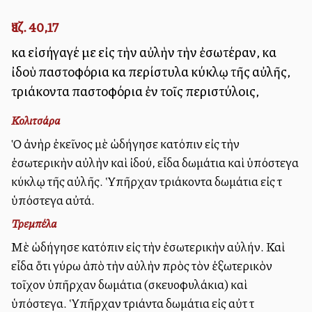
Ἰεζ. 40,17
καὶ εἰσήγαγέ με εἰς τὴν αὐλὴν τὴν ἐσωτέραν, καὶ
ἰδοὺ παστοφόρια καὶ περίστυλα κύκλῳ τῆς αὐλῆς,
τριάκοντα παστοφόρια ἐν τοῖς περιστύλοις,
Κολιτσάρα
Ὁ ἀνὴρ ἐκεῖνος μὲ ὡδήγησε κατόπιν εἰς τὴν
ἐσωτερικὴν αὐλὴν καὶ ἰδού, εἶδα δωμάτια καὶ ὑπόστεγα
κύκλῳ τῆς αὐλῆς. Ὑπῆρχαν τριάκοντα δωμάτια εἰς τὰ
ὑπόστεγα αὐτά.
Τρεμπέλα
Μὲ ὡδήγησε κατόπιν εἰς τὴν ἐσωτερικὴν αὐλήν. Καὶ
εἶδα ὅτι γύρω ἀπὸ τὴν αὐλὴν πρὸς τὸν ἐξωτερικὸν
τοῖχον ὑπῆρχαν δωμάτια (σκευοφυλάκια) καὶ
ὑπόστεγα. Ὑπῆρχαν τριάντα δωμάτια εἰς αὐτὰ τὰ