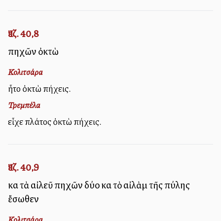
Ἰεζ. 40,8
πηχῶν ὀκτὼ
Κολιτσάρα
ἦτο ὀκτὼ πήχεις.
Τρεμπέλα
εἶχε πλάτος ὀκτὼ πήχεις.
Ἰεζ. 40,9
καὶ τὰ αἰλεῦ πηχῶν δύο καὶ τὸ αἰλὰμ τῆς πύλης
ἔσωθεν
Κολιτσάρα