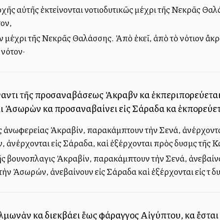
ιοχῆς αὐτῆς ἐκτείνονται νοτιοδυτικῶς μέχρι τῆς Νεκρᾶς Θα
ον,
ν μέχρι τῆς Νεκρᾶς Θαλάσσης. Ἀπὸ ἐκεῖ, ἀπὸ τὸ νότιον ἄκ
 νότον·
ναντι τῆς προσαναβάσεως Ἀκραβὶν καὶ ἐκπεριπορεύεται 
ι Ἀσωρὼν καὶ προσαναβαίνει εἰς Σάραδα καὶ ἐκπορεύε
ς ἀνωφερείας Ἀκραβίν, παρακάμπτουν τὴν Σενά, ἀνέρχονται 
ἀνέρχονται εἰς Σάραδα, καὶ ἐξέρχονται πρὸς δυσμὰς τῆς Κ
 βουνοπλαγιὰς Ἀκραβίν, παρακάμπτουν τὴν Σενά, ἀνεβαίνουν
ν Ἀσωρών, ἀνεβαίνουν εἰς Σάραδα καὶ ἐξέρχονται εἰς τὰ δυτ
ελμωνὰν καὶ διεκβάλλει ἕως φάραγγος Αἰγύπτου, καὶ ἔσται