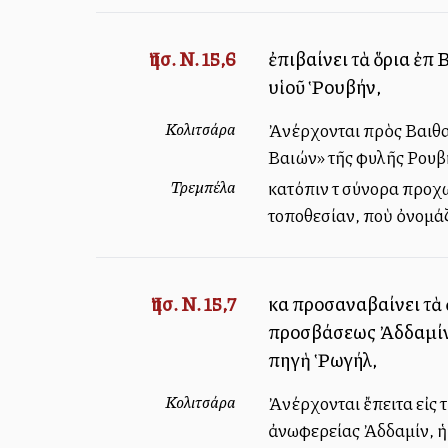
Ἰησ. Ν. 15,6
ἐπιβαίνει τὰ ὅρια ἐπὶ
υἱοῦ Ῥουβήν,
Κολιτσάρα
Ἀνέρχονται πρὸς Βαιθαγ
Βαιών» τῆς φυλῆς Ρουβ
Τρεμπέλα
κατόπιν τὰ σύνορα προχ
τοποθεσίαν, ποὺ ὀνομάζ
Ἰησ. Ν. 15,7
καὶ προσαναβαίνει τὰ 
προσβάσεως Ἀδδαμίν, ἥ 
πηγὴ Ῥωγήλ,
Κολιτσάρα
Ἀνέρχονται ἔπειτα εἰς τ
ἀνωφερείας Ἀδδαμίν, ἡ 