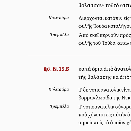
θάλασσαν· τοῦτό ἐστι
Κολιτσάρα
Διέρχονται κατόπιν εἰς 
φυλῆς Ἰούδα καταλήγουν 
Τρεμπέλα
Ἀπὸ ἐκεῖ περνοῦν πρὸς 
φυλῆς τοῦ Ἰούδα καταλήγ
Ἰησ. Ν. 15,5
καὶ τὰ ὅρια ἀπὸ ἀνατο
τῆς θαλάσσης καὶ ἀπὸ
Κολιτσάρα
Τὰ δὲ νοτιοανατολικὰ εἶ
βορρᾶν λωρίδα τῆς Νεκρ
Τρεμπέλα
Τὰ νοτιοανατολικὰ σύνορ
ποὺ χύνεται εἰς αὐτὴν 
σημεῖον εἰς τὸ ὁποῖον χ