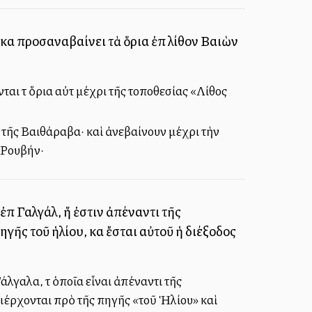
καὶ προσαναβαίνει τὰ ὅρια ἐπὶ λίθον Βαιὼν
 τὰ ὅρια αὐτὰ μέχρι τῆς τοποθεσίας «Λίθος
 τῆς Βαιθάραβα· καὶ ἀνεβαίνουν μέχρι τὴν
 Ρουβήν·
ἐπὶ Γαλγάλ, ἥ ἐστιν ἀπέναντι τῆς
ηγῆς τοῦ ἡλίου, καὶ ἔσται αὐτοῦ ἡ διέξοδος
λγαλα, τὰ ὁποῖα εἶναι ἀπέναντι τῆς
διέρχονται πρὸ τῆς πηγῆς «τοῦ Ἡλίου» καὶ