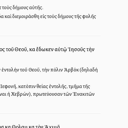
ὰ τοὺς δήμους αὐτῆς.
ύδα καὶ διεμοιράσθη εἰς τοὺς δήμους τῆς φυλῆς
ς τοῦ Θεοῦ, καὶ ἔδωκεν αὐτῷ Ἰησοῦς τὴν
ν ἐντολὴν τοῦ Θεοῦ, τὴν πόλιν Ἀρβόκ (δηλαδὴ
 Ἰεφονῆ, κατόπιν θείας ἐντολῆς, τμῆμα τῆς
εἶναι ἡ Χεβρών), πρωτεύουσαν τῶν Ἐνακιτῶν
 καὶ Θολαμὶ καὶ τὸν Ἀχιμᾶ.