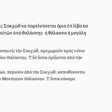
ἰς Σοκχὼθ καὶ παρελεύσεται ὅρια ἐπὶ λίβα καὶ
ρια αὐτῶν ἀπὸ θαλάσσης· ἡ θάλασσα ἡ μεγάλη
χονται εἰς τὴν Σοκχώθ, προχωροῦν πρὸς νότον
ου Θαλάσσης. Τὰ δὲ δυτικὰ ὁρίζονται ἀπὸ τὴν
ρών, περνοῦν ἀπὸ τὴν Σοκχώθ, κατευθύνονται
ὴν Μεσόγειον Θάλασσαν. Τὰ δυτικὰ σύνορα