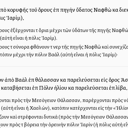
ν ἀπὸ κορυφῆς τοῦ ὄρους ἐπὶ πηγὴν ὕδατος Ναφθὼ καὶ διεκβ
λις Ἰαρίμ),
ρους ἐξέρχονται τὰ ὅρια μέχρι τῶν ὑδάτων τῆς πηγῆς Ναφθ
αὐτὴ εἶναι ἡ πόλις Ἰαρίμ).
ους τὰ σύνορα φθάνουν τὰ νερὰ τῆς πηγῆς Ναφθῶ καὶ συνεχίζ
όπιν μέχρι τὴν πόλιν Βαάλ (αὐτὴ εἶναι ἡ πόλις Ἰαρίμ)·
ον ἀπὸ Βαὰλ ἐπὶ θάλασσαν καὶ παρελεύσεται εἰς ὄρος Ἀ
 καταβήσεται ἐπὶ Πόλιν ἡλίου καὶ παρελεύσεται ἐπὶ λίβα,
σονται πρὸς τὴν Μεσόγειον Θάλασσαν, παρέρχονται πρὸς νό
 (αὐτὴ εἶναι ἡ Χασλών), κατόπιν κατέρχονται εἰς τὴν «Ἠλί
ρίζουν καὶ στρέφονται δυτικά (πρὸς τὴν Μεσόγειον Θάλασσαν
ουν πρὸς τὰ βόρεια τὴν ὀρεινὴν πόλιν Ἰαρίν (ἡ πόλις αὐτὴ ε