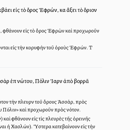
άλλει εἰς τὸ ὄρος Ἐφρών, καὶ ἄξει τὸ ὅριον
ώ, φθάνουν εἰς τὸ ὄρος Ἐφρὼν καὶ προχωροῦν
ονται εἰς τὴν κορυφὴν τοῦ ὀροὺς Ἐφρών. Τὰ
σσὰρ ἐπὶ νώτου, Πόλιν Ἰαρὶν ἀπὸ βορρᾶ
τον τὴν πλευρὰν τοῦ ὄρους Ἀσσάρ, πρὸς
ου Πόλιν» καὶ προχωροῦν πρὸς νότον.
) καὶ φθάνουν εἰς τὶς πλευρὲς τῆς ὀρεινῆς
ἶναι ἡ Χασλών). Ὕστερα κατεβαίνουν εἰς τὴν