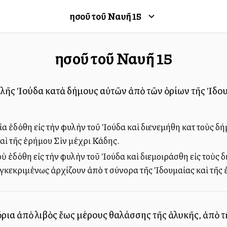
Ἰησοῦ τοῦ Ναυῆ
15
Ἰησοῦ τοῦ Ναυῆ
15
φυλῆς Ἰούδα κατὰ δήμους αὐτῶν ἀπὸ τῶν ὁρίων τῆς Ἰδο
α ἐδόθη εἰς τὴν φυλὴν τοῦ Ἰούδα καὶ διενεμήθη κατὰ τοὺς δήμο
αὶ τῆς ἐρήμου Σὶν μέχρι Κάδης.
ὺ ἐδόθη εἰς τὴν φυλὴν τοῦ Ἰούδα καὶ διεμοιράσθη εἰς τοὺς 
 συγκεκριμένως ἀρχίζουν ἀπὸ τὰ σύνορα τῆς Ἰδουμαίας καὶ τῆ
ὅρια ἀπὸ λιβὸς ἕως μέρους θαλάσσης τῆς ἁλυκῆς, ἀπὸ τ