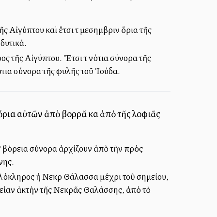
 Αἰγύπτου καὶ ἔτσι τὰ μεσημβρινὰ ὅρια τῆς
οδυτικά.
ς τῆς Αἰγύπτου. Ἔτσι τὰ νότια σύνορα τῆς
ότια σύνορα τῆς φυλῆς τοῦ Ἰούδα.
 ὅρια αὐτῶν ἀπὸ βορρᾶ καὶ ἀπὸ τῆς λοφιᾶς
Τὰ βόρεια σύνορα ἀρχίζουν ἀπὸ τὴν πρὸς
νης.
 Ὁλόκληρος ἡ Νεκρὰ Θάλασσα μέχρι τοῦ σημείου,
ρείαν ἀκτὴν τῆς Νεκρᾶς Θαλάσσης, ἀπὸ τὸ