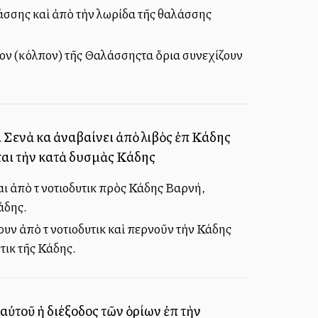
λάσσης καὶ ἀπὸ τὴν λωρίδα τῆς θαλάσσης
ρον (κόλπον) τῆς Θαλάσσηςτα ὅρια συνεχίζουν
Σενὰ καὶ ἀναβαίνει ἀπὸ λιβὸς ἐπὶ Κάδης
ται τὴν κατὰ δυσμὰς Κάδης
ἀπὸ τὰ νοτιοδυτικὰ πρὸς Κάδης Βαρνή,
άδης.
 ἀπὸ τὰ νοτιοδυτικὰ καὶ περνοῦν τὴν Κάδης
ικὰ τῆς Κάδης.
 αὐτοῦ ἡ διέξοδος τῶν ὁρίων ἐπὶ τὴν