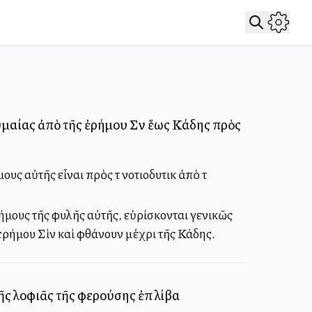
υμαίας ἀπὸ τῆς ἐρήμου Σὶν ἕως Κάδης πρὸς
υς αὐτῆς εἶναι πρὸς τὰ νοτιοδυτικὰ ἀπὸ τὰ
δήμους τῆς φυλῆς αὐτῆς, εὑρίσκονται γενικῶς
ς ἐρήμου Σὶν καὶ φθάνουν μέχρι τῆς Κάδης.
ῆς λοφιᾶς τῆς φερούσης ἐπὶ λίβα