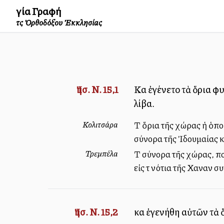
Ἁγία Γραφή
τῆς Ὀρθοδόξου Ἐκκλησίας
Ἰησ. Ν. 15,1
Καὶ ἐγένετο τὰ ὅρια 
λίβα.
Κολιτσάρα
Τὰ ὅρια τῆς χώρας ἡ ὁποί
σύνορα τῆς Ἰδουμαίας κ
Τρεμπέλα
Τὰ σύνορα τῆς χώρας, πο
εἰς τὰ νότια τῆς Χαναὰν
Ἰησ. Ν. 15,2
καὶ ἐγενήθη αὐτῶν τὰ 