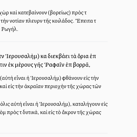
χὼρ καὶ κατεβαίνουν (βορείως) πρὸς τὰ
τὴν νοτίαν πλευρὰν τῆς κοιλάδος. Ἔπειτα τὰ
ν Ρωγήλ.
 Ἱερουσαλὴμ) καὶ διεκβάλλει τὰ ὅρια ἐπὶ
ιν ἐκ μέρους γῆς Ῥαφαῒν ἐπὶ βορρᾶ,
(αὐτὴ εἶναι ἡ Ἱερουσαλήμ) φθάνουν εἰς τὴν
καὶ εἰς τὴν ἀκραῖαν περιοχὴν τῆς χώρας τῶν
όλις αὐτὴ εἶναι ἡ Ἱερουσαλήμ), καταλήγουν εἰς
 πρὸς τὰ δυτικά, καὶ εἰς τὸ ἄκρον τῆς χώρας