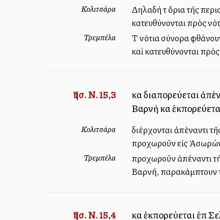
Κολιτσάρα
Δηλαδὴ τὰ ὅρια τῆς περ
κατευθύνονται πρὸς νότ
Τρεμπέλα
Τὰ νότια σύνορα φθάνου
καὶ κατευθύνονται πρὸς
Ἰησ. Ν. 15,3
καὶ διαπορεύεται ἀπέ
Βαρνὴ καὶ ἐκπορεύετα
Κολιτσάρα
διέρχονται ἀπέναντι τῆ
προχωροῦν εἰς Ἀσωρών, 
Τρεμπέλα
προχωροῦν ἀπέναντι τῆς
Βαρνῆ, παρακάμπτουν τὴ
Ἰησ. Ν. 15,4
καὶ ἐκπορεύεται ἐπὶ Σ