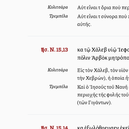
Κολιτσάρα
Αὐτὰ εἶναι τὰ ὅρια ποὺ 
Τρεμπέλα
Αὐτὰ εἶναι τὰ σύνορα πο
αὐτῆς.
Ἰησ. Ν. 15,13
καὶ τῷ Χάλεβ υἱῷ Ἰεφ
πόλιν Ἀρβὸκ μητρόπολ
Κολιτσάρα
Εἰς τὸν Χάλεβ, τὸν υἱὸ
τὴν Χεβρών), ἡ ὁποία ἦ
Τρεμπέλα
Καὶ ὁ Ἰησοῦς τοῦ Ναυῆ 
περιοχῆς τῆς φυλῆς τοῦ
(τῶν Γιγάντων).
Ἰησ. Ν. 15,14
καὶ ἐξωλόθρευσεν ἐκεῖ