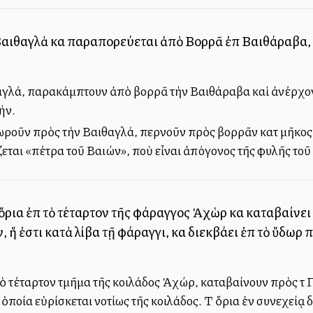
 Βαιθαγλὰ καὶ παραπορεύεται ἀπὸ Βορρᾶ ἐπὶ Βαιθάραβα, 
λά, παρακάμπτουν ἀπὸ βορρᾶ τὴν Βαιθάραβα καὶ ἀνέρχονται
ήν.
ωροῦν πρὸς τὴν Βαιθαγλά, περνοῦν πρὸς βορρᾶν κατὰ μῆκος
εται «πέτρα τοῦ Βαιών», ποὺ εἶναι ἀπόγονος τῆς φυλῆς τοῦ
ὅρια ἐπὶ τὸ τέταρτον τῆς φάραγγος Ἀχὼρ καὶ καταβαίνει 
ἐστι κατὰ λίβα τῇ φάραγγι, καὶ διεκβάλλει ἐπὶ τὸ ὕδωρ π
ὸ τέταρτον τμῆμα τῆς κοιλάδος Ἀχώρ, καταβαίνουν πρὸς τὰ Γά
ὁποία εὑρίσκεται νοτίως τῆς κοιλάδος. Τὰ ὅρια ἐν συνεχείᾳ 