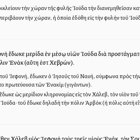
περικλείουν τὴν χώραν τῆς φυλῆς Ἰούδα τὴν διανεμηθεῖσαν κατ
ὺ περιβάλλουν τὴν χώραν, ἡ ὁποία ἐδόθη εἰς τὴν φυλὴν τοῦ Ἰο
ονὴ ἔδωκε μερίδα ἐν μέσῳ υἱῶν Ἰούδα διὰ προστάγματο
ιν Ἐνὰκ (αὕτη ἐστὶ Χεβρών).
ν τοῦ Ἰεφονή, ἔδωκεν ὁ Ἰησοῦς τοῦ Ναυή, σύμφωνα πρὸς τὴ
το πρωτεύουσα τῶν Ἐνακίμ (γιγάντων).
ἔδωκε ὡς μερίδιον κληρονομίας εἰς τὸν Χάλεβ, τὸν υἱὸν τοῦ
 Ἰούδα· τοῦ ἔδωκε δηλαδὴ τὴν πόλιν Ἀρβόκ (ἡ πόλις αὐτὴ 
θεν Χάλεβ υἱὸς Ἰεφονὴ τοὺς τρεῖς υἱοὺς Ἐνάκ, τὸν Σουσὶ