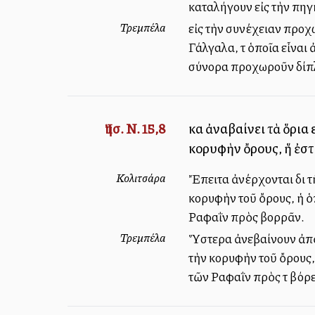
καταλήγουν εἰς τὴν πη
Τρεμπέλα
εἰς τὴν συνέχειαν προχ
Γάλγαλα, τὰ ὁποῖα εἶναι
σύνορα προχωροῦν δίπλ
Ἰησ. Ν. 15,8
καὶ ἀναβαίνει τὰ ὅρια 
κορυφὴν ὄρους, ἥ ἐστ
Κολιτσάρα
Ἔπειτα ἀνέρχονται διὰ 
κορυφὴν τοῦ ὄρους, ἡ ὁ
Ραφαῒν πρὸς βορρᾶν.
Τρεμπέλα
Ὕστερα ἀνεβαίνουν ἀπὸ 
τὴν κορυφὴν τοῦ ὄρους, 
τῶν Ραφαῒν πρὸς τὰ βόρε