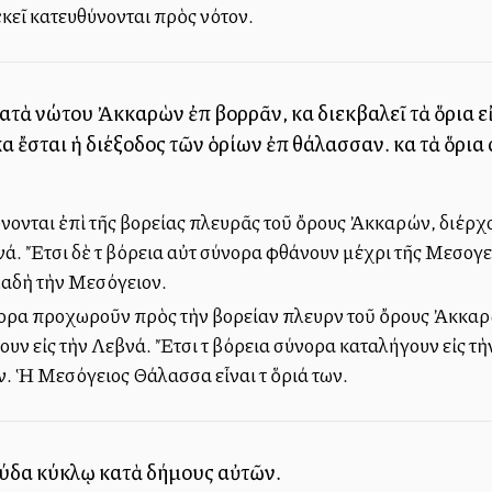
ἐκεῖ κατευθύνονται πρὸς νότον.
ν κατὰ νώτου Ἀκκαρὼν ἐπὶ βορρᾶν, καὶ διεκβαλεῖ τὰ ὅρια ε
καὶ ἔσται ἡ διέξοδος τῶν ὁρίων ἐπὶ θάλασσαν. καὶ τὰ ὅ
θύνονται ἐπὶ τῆς βορείας πλευρᾶς τοῦ ὄρους Ἀκκαρών, διέρ
ά. Ἔτσι δὲ τὰ βόρεια αὐτὰ σύνορα φθάνουν μέχρι τῆς Μεσογεί
αδὴ τὴν Μεσόγειον.
ύνορα προχωροῦν πρὸς τὴν βορείαν πλευρὰν τοῦ ὄρους Ἀκκα
ουν εἰς τὴν Λεβνά. Ἔτσι τὰ βόρεια σύνορα καταλήγουν εἰς τ
. Ἡ Μεσόγειος Θάλασσα εἶναι τὰ ὅριά των.
ούδα κύκλῳ κατὰ δήμους αὐτῶν.