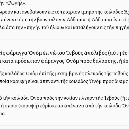
γὴν «Ρωγήλ».
ωροῦν καὶ ἀνεβαίνουν εἰς τὸ τέταρτον τμῆμα τῆς κοιλάδος Ἀ
 ἀπέναντι ἀπὸ τὴν βουνοπλαγιὰν Ἀδδαμίν· ἡ Ἀδδαμὶν εἶναι εἰς 
α ἀπὸ τὴν «πηγὴν τοῦ ἡλίου» καὶ καταλήγουν εἰς τὴν πηγὴ
εἰς φάραγγα Ὀνὸμ ἐπὶ νώτου Ἰεβοῦς ἀπὸ λιβὸς (αὕτη ἐστὶν
ι κατὰ πρόσωπον φάραγγος Ὀνὸμ πρὸς θαλάσσης, ἥ ἐστ
τῆς κοιλάδος Ὀνὸμ ἐπὶ τῆς μεσημβρινῆς πλευρᾶς τῆς Ἰεβοῦς 
ποία κορυφὴ εἶναι ἀπέναντι τῆς κοιλάδος Ὀνὸμ πρὸς δυσμὰς 
τὴν κοιλάδα Ὀνὸμ πρὸς τὴν νοτίαν πλευρὰν τῆς Ἰεβοὺς (ἡ π
ἢ ὁποία (κορυφὴ) εὑρίσκεται ἀπέναντι ἀπὸ τὴν κοιλάδα Ὀνὸμ
ια.