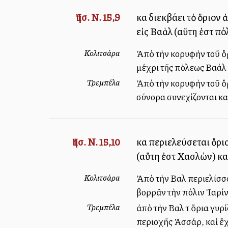
Ἰησ. Ν. 15,9
καὶ διεκβάλλει τὸ ὅριο
εἰς Βαὰλ (αὕτη ἐστὶ πό
Κολιτσάρα
Ἀπὸ τὴν κορυφὴν τοῦ ὄ
μέχρι τῆς πόλεως Βαάλ (
Τρεμπέλα
Ἀπὸ τὴν κορυφὴν τοῦ ὄρ
σύνορα συνεχίζονται κατ
Ἰησ. Ν. 15,10
καὶ περιελεύσεται ὅρι
(αὕτη ἐστὶ Χασλὼν) καὶ
Κολιτσάρα
Ἀπὸ τὴν Βαὰλ περιελίσ
βορρᾶν τὴν πόλιν Ἰαρίν
Τρεμπέλα
ἀπὸ τὴν Βαὰλ τὰ ὅρια γυ
περιοχῆς Ἀσσάρ, καὶ ἔχ