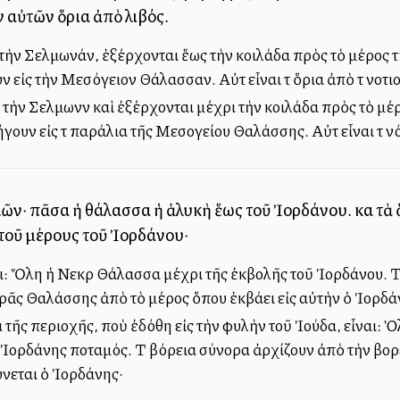
ν αὐτῶν ὅρια ἀπὸ λιβός.
τὴν Σελμωνάν, ἐξέρχονται ἕως τὴν κοιλάδα πρὸς τὸ μέρος τῆς
εἰς τὴν Μεσόγειον Θάλασσαν. Αὐτὰ εἶναι τὰ ὅρια ἀπὸ τὰ νοτι
τὴν Σελμωνὰν καὶ ἐξέρχονται μέχρι τὴν κοιλάδα πρὸς τὸ μέρο
ουν εἰς τὰ παράλια τῆς Μεσογείου Θαλάσσης. Αὐτὰ εἶναι τὰ ν
λῶν· πᾶσα ἡ θάλασσα ἡ ἁλυκὴ ἕως τοῦ Ἰορδάνου. καὶ τὰ
 τοῦ μέρους τοῦ Ἰορδάνου·
ναι: Ὅλη ἡ Νεκρὰ Θάλασσα μέχρι τῆς ἐκβολῆς τοῦ Ἰορδάνου. 
ᾶς Θαλάσσης ἀπὸ τὸ μέρος ὅπου ἐκβάλλει εἰς αὐτὴν ὁ Ἰορδά
α τῆς περιοχῆς, ποὺ ἐδόθη εἰς τὴν φυλὴν τοῦ Ἰούδα, εἶναι:
ὁ Ἰορδάνης ποταμός. Τὰ βόρεια σύνορα ἀρχίζουν ἀπὸ τὴν βο
ύνεται ὁ Ἰορδάνης·