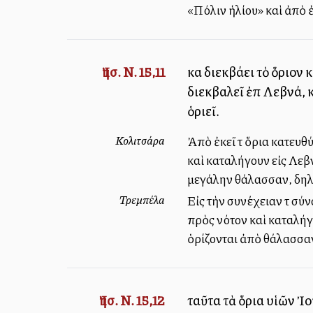
«Πόλιν ἡλίου» καὶ ἀπὸ 
Ἰησ. Ν. 15,11
καὶ διεκβάλλει τὸ ὅριο
διεκβαλεῖ ἐπὶ Λεβνά, 
ὁριεῖ.
Κολιτσάρα
Ἀπὸ ἐκεῖ τὰ ὅρια κατευ
καὶ καταλήγουν εἰς Λεβν
μεγάλην θάλασσαν, δηλ
Τρεμπέλα
Εἰς τὴν συνέχειαν τὰ σ
πρὸς νότον καὶ καταλήγ
ὁρίζονται ἀπὸ θάλασσαν
Ἰησ. Ν. 15,12
ταῦτα τὰ ὅρια υἱῶν Ἰ