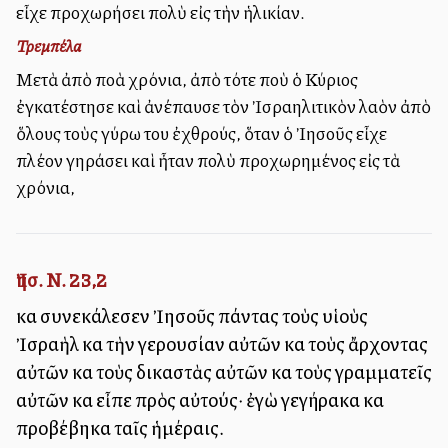
εἶχε προχωρήσει πολὺ εἰς τὴν ἡλικίαν.
Τρεμπέλα
Μετὰ ἀπὸ πολλὰ χρόνια, ἀπὸ τότε ποὺ ὁ Κύριος
ἐγκατέστησε καὶ ἀνέπαυσε τὸν Ἰσραηλιτικὸν λαὸν ἀπὸ
ὅλους τοὺς γύρω του ἐχθρούς, ὅταν ὁ Ἰησοῦς εἶχε
πλέον γηράσει καὶ ἦταν πολὺ προχωρημένος εἰς τὰ
χρόνια,
Ἰησ. Ν. 23,2
καὶ συνεκάλεσεν Ἰησοῦς πάντας τοὺς υἱοὺς
Ἰσραὴλ καὶ τὴν γερουσίαν αὐτῶν καὶ τοὺς ἄρχοντας
αὐτῶν καὶ τοὺς δικαστὰς αὐτῶν καὶ τοὺς γραμματεῖς
αὐτῶν καὶ εἶπε πρὸς αὐτούς· ἐγὼ γεγήρακα καὶ
προβέβηκα ταῖς ἡμέραις.