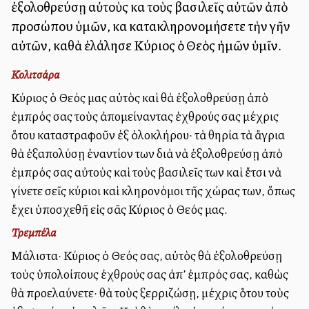
ἐξολοθρεύσῃ αὐτοὺς καὶ τοὺς βασιλεῖς αὐτῶν ἀπὸ
προσώπου ὑμῶν, καὶ κατακληρονομήσετε τὴν γῆν
αὐτῶν, καθὰ ἐλάλησε Κύριος ὁ Θεὸς ἡμῶν ὑμῖν.
Κολιτσάρα
Κύριος ὁ Θεός μας αὐτὸς καὶ θὰ ἐξολοθρεύσῃ ἀπὸ
ἐμπρός σας τοὺς ἀπομείναντας ἐχθρούς σας μέχρις
ὅτου καταστραφοῦν ἐξ ὁλοκλήρου· τὰ θηρία τὰ ἄγρια
θὰ ἐξαπολύσῃ ἐναντίον των διὰ νὰ ἐξολοθρεύσῃ ἀπὸ
ἐμπρός σας αὐτοὺς καὶ τοὺς βασιλεῖς των καὶ ἔτσι νὰ
γίνετε σεῖς κύριοι καὶ κληρονόμοι τῆς χώρας των, ὅπως
ἔχει ὑποσχεθῆ εἰς σᾶς Κύριος ὁ Θεός μας.
Τρεμπέλα
Μάλιστα· Κύριος ὁ Θεός σας, αὐτὸς θὰ ἐξολοθρεύσῃ
τοὺς ὑπολοίπους ἐχθρούς σας ἀπ’ ἐμπρός σας, καθὼς
θὰ προελαύνετε· θὰ τοὺς ξερριζώσῃ, μέχρις ὅτου τοὺς