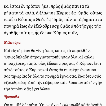
καὶ ἔσται ὃν τρόπον ἥκει πρὸς ἡμᾶς πάντα τὰ
ῥήματα τὰ καλά, ἃ ἐλάλησε Κύριος ἐφ’ ὑμᾶς, οὕτως
ἐπάξει Κύριος ὁ Θεὸς ἐφ’ ὑμᾶς πάντα τὰ ῥήματα τὰ
πονηρὰ ἕως ἂν ἐξολοθρεύσῃ ὑμᾶς ἀπὸ τῆς γῆς τῆς
ἀγαθῆς ταύτης, ἧς ἔδωκε Κύριος ὑμῖν,
Κολιτσάρα
Καὶ εἰς τὸ μέλλον θὰ γίνῃ ὅπως καὶ εἰς τὸ παρελθόν.
Ὅπως δηλαδὴ ἐπραγματοποιήθησαν ὅλαι αἱ καλαὶ
ὑποσχέσεις, τὰς ὁποίας ἔδωσε πρὸς σᾶς ὁ Κύριος, ἔτσι
αὐτὸς οὗτος ὁ Κύριος καὶ Θεὸς θὰ ἐπιφέρῃ ἐναντίον
σας τιμωρίας δι’ ὅλα τὰ πονηρά ἔργα σας, ἕως ὅτου σᾶς
ἐξολοθρεύσῃ ἀπὸ τὴν εὔφορον καὶ πλουσίαν αὐτὴν γῆν
τὴν ὁποίαν σᾶς ἔχει δώσει·
Τρεμπέλα
Θὰ συμβῇ δὲ τοῦτο: Ὅπως ἔχει ἐκπληρωθῇ κάθε ἀγαθὴ