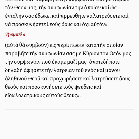
τὸν Θεόν μας, τὴν συμφωνίαν τὴν ὁποίαν καὶ ὡς
ἐντολὴν σᾶς ἔδωκε, καὶ πρρευθῆτε νὰ λατρεύσετε καὶ
νὰ προσκυνήσετε θεοὺς ἄλλους καὶ ὄχι αὐτόν».
Τρεμπέλα
(αὐτὰ θὰ συμβοῦν) εἰς περίπτωσιν κατὰ τὴν ὁποίαν
παραβῆτε τὴν συμφωνίαν σας μὲ Κύριον τὸν Θεόν μας
τὴν συμφωνίαν ποὺ ἔκαμε μαζί μας· ὀποτεδήποτε
δηλαδὴ ἀφήσετε τὴν λατρείαν τοῦ ἑνὸς καὶ μόνου
ἀληθινοῦ Θεοῦ καὶ προχωρήσετε καὶ λατρεύσετε ἄλλους
θεοὺς καὶ προσκυνήσετε τοὺς ψευδεῖς καὶ
εἰδωλολατρικοὺς αὐτοὺς θεούς».