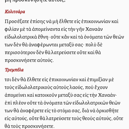
Κολιτσάρα
Προσέξατε ἐπίσης νὰ μὴ ἔλθετε εἰς ἐπικοινωνίαν καὶ
φιλίαν μὲ τὰ ἀπομείναντα εἰς τὴν γῆν Χαναὰν
εἰδωλολατρικὰ ἔθνη· οὔτε κἂν καὶ τὰ ὀνόματα τῶν θεῶν
των δὲν θὰ ἀναφέρωνται μεταξύ σας· πολὺ δὲ
περισσότερον δὲν θὰ λατρεύσετε οὔτε καὶ θὰ
προσκυνήσετε αὐτούς.
Τρεμπέλα
Ἔτσι δὲν θὰ ἔλθετε εἰς ἐπικοινωνίαν καὶ ἐπιμιξίαν μὲ
τοὺς εἰδωλολατρικοὺς αὐτοὺς λαούς, ποὺ ἔχουν
ἀπομείνει καὶ κατοικοῦν μεταξύ σας εἰς τὴν Χαναάν·
ἐπὶ πλέον οὔτε τὰ ὀνόματα τῶν εἰδωλολατρικῶν θεῶν
των θὰ ἀναφέρετε εἰς τὸ στόμα σας, διὰ νὰ ὁρκισθῆτε
εἰς αὐτούς, οὔτε θὰ λατρεύσετε τοὺς θεοὺς αὐτούς, οὔτε
θὰ τοὺς προσκυνήσετε.