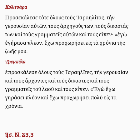
Κολιτσάρα
Προσεκάλεσε τότε ὅλους τοὺς Ἰσραηλίτας, τὴν
γερουσίαν αὐτῶν, τοὺς ἀρχηγούς των, τοὺς δικαστάς
των καὶ τοὺς γραμματεῖς αὐτῶν καὶ τοὺς εἶπεν· «ἐγὼ
ἐγήρασα πλέον, ἔχω προχωρήσει εἰς τὰ χρόνια τῆς
ζωῆς μου.
Τρεμπέλα
ἐπροσκάλεσε ὅλους τοὺς Ἰσραηλῖτες, τὴν γερουσίαν
καὶ τοὺς ἄρχοντες καὶ τοὺς δικαστὲς καὶ τοὺς
γραμματεῖς τοῦ λαοῦ καὶ τοὺς εἶπεν: «Ἐγὼ ἔχω
γηράσει πλέον καὶ ἔχω προχωρήσει πολὺ εἰς τὰ
χρόνια.
Ἰησ. Ν. 23,3