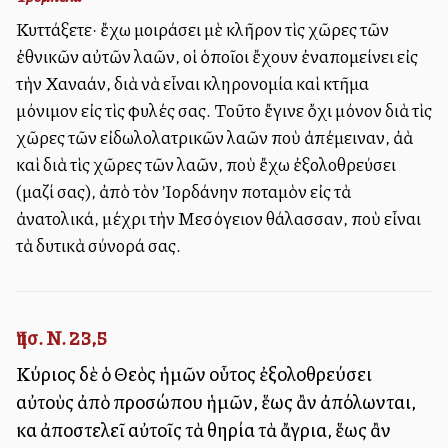
Κυττάξετε· ἔχω μοιράσει μὲ κλῆρον τὶς χῶρες τῶν
ἐθνικῶν αὐτῶν λαῶν, οἱ ὁποῖοι ἔχουν ἐναπομείνει εἰς
τὴν Χαναάν, διὰ νὰ εἶναι κληρονομία καὶ κτῆμα
μόνιμον εἰς τὶς φυλές σας. Τοῦτο ἔγινε ὄχι μόνον διὰ τὶς
χῶρες τῶν εἰδωλολατρικῶν λαῶν ποὺ ἀπέμειναν, ἀλλὰ
καὶ διὰ τὶς χῶρες τῶν λαῶν, ποὺ ἔχω ἐξολοθρεύσει
(μαζί σας), ἀπὸ τὸν Ἰορδάνην ποταμὸν εἰς τὰ
ἀνατολικά, μέχρι τὴν Μεσόγειον θάλασσαν, ποὺ εἶναι
τὰ δυτικὰ σύνορά σας.
Ἰησ. Ν. 23,5
Κύριος δὲ ὁ Θεὸς ἡμῶν οὗτος ἐξολοθρεύσει
αὐτοὺς ἀπὸ προσώπου ἡμῶν, ἕως ἂν ἀπόλωνται,
καὶ ἀποστελεῖ αὐτοῖς τὰ θηρία τὰ ἄγρια, ἕως ἂν