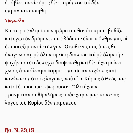
ἀπέβλεπαν εἰς ἡμᾶς δὲν παρέπεσε καὶ δὲν
ἐπραγματοποιήθη.
Τρεμπέλα
Καὶ τώρα ἐπλησίασεν ἡ ὥρα τοῦ θανάτου μου· βαδίζω
καὶ ἐγὼ τὸν δρόμον, ποὺ ἐβάδισαν ὅλοι οἱ ἄνθρωποι, οἱ
ὁποῖοι ἔζησαν εἰς τὴν γῆν. Ὁ καθένας σας ὅμως θὰ
ἀναγνωρίσῃ μὲ ὅλην τὴν καρδιάν του καὶ μὲ ὅλην τὴν
ψυχήν του ὅτι δὲν ἔχει διαψευσθῇ καὶ δὲν ἔχει μείνει
χωρὶς ἀποτέλεσμα καμμιὰ ἀπὸ τὶς ὑποσχέσεις καὶ
κανένας ἀπὸ τοὺς λόγους, ποὺ εἶπε Κύριος ὁ Θεός μας
καὶ οἱ ὁποῖοι μᾶς ἀφωροῦσαν. Ὅλα ἔχουν
πραγματοποιηθῆ πλήρως πρὸς χάριν μας· κανένας
λόγος τοῦ Κυρίου δὲν παρέπεσε.
Ἰησ. Ν. 23,15