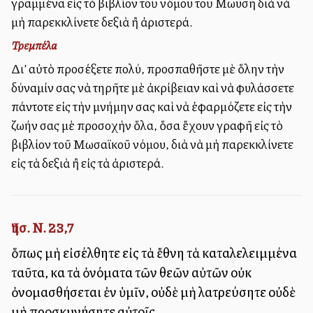
γραμμένα εἰς τὸ βιβλίον τοῦ νόμου τοῦ Μωϋσῆ διὰ νὰ
μὴ παρεκκλίνετε δεξιὰ ἢ ἀριστερά.
Τρεμπέλα
Δι’ αὐτὸ προσέξετε πολύ, προσπαθῆστε μὲ ὅλην τὴν
δύναμίν σας νὰ τηρῆτε μὲ ἀκρίβειαν καὶ νὰ φυλάσσετε
πάντοτε εἰς τὴν μνήμην σας καὶ νὰ ἐφαρμόζετε εἰς τὴν
ζωήν σας μὲ προσοχὴν ὅλα, ὅσα ἔχουν γραφῆ εἰς τὸ
βιβλίον τοῦ Μωσαϊκοῦ νόμου, διὰ νὰ μὴ παρεκκλίνετε
εἰς τὰ δεξιὰ ἢ εἰς τὰ ἀριστερά.
Ἰησ. Ν. 23,7
ὅπως μὴ εἰσέλθητε εἰς τὰ ἔθνη τὰ καταλελειμμένα
ταῦτα, καὶ τὰ ὀνόματα τῶν θεῶν αὐτῶν οὐκ
ὀνομασθήσεται ἐν ὑμῖν, οὐδὲ μὴ λατρεύσητε οὐδὲ
μὴ προσκυνήσητε αὐτοῖς,