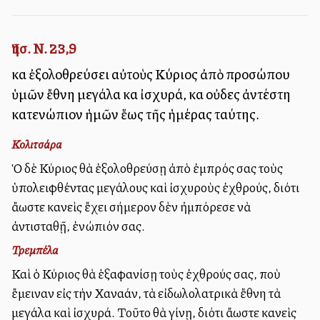
Ἰησ. Ν. 23,9
καὶ ἐξολοθρεύσει αὐτοὺς Κύριος ἀπὸ προσώπου
ὑμῶν ἔθνη μεγάλα καὶ ἰσχυρά, καὶ οὐδεὶς ἀντέστη
κατενώπιον ἡμῶν ἕως τῆς ἡμέρας ταύτης.
Κολιτσάρα
Ὁ δὲ Κύριος θὰ ἐξολοθρεύσῃ ἀπὸ ἐμπρός σας τοὺς
ὑπολειφθέντας μεγάλους καὶ ἰσχυροὺς ἐχθρούς, διότι
ἄλλωστε κανεὶς ἔχει σήμερον δὲν ἠμπόρεσε νὰ
ἀντισταθῇ, ἐνώπιόν σας.
Τρεμπέλα
Καὶ ὁ Κύριος θὰ ἑξαφανίσῃ τοὺς ἐχθρούς σας, ποὺ
ἔμειναν εἰς τὴν Χαναάν, τὰ εἰδωλολατρικὰ ἔθνη τὰ
μεγάλα καὶ ἰσχυρά. Τοῦτο θὰ γίνῃ, διότι ἄλλωστε κανεὶς