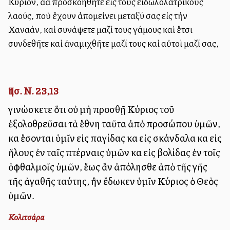
Κύριον, ἀλλὰ προσκολληθῆτε εἰς τοὺς εἰδωλολατρικοὺς
λαούς, ποὺ ἔχουν ἀπομείνει μεταξύ σας εἰς τὴν
Χαναάν, καὶ συνάψετε μαζί τους γάμους καὶ ἔτσι
συνδεθῆτε καὶ ἀναμιχθῆτε μαζί τους καὶ αὐτοὶ μαζί σας,
Ἰησ. Ν. 23,13
γινώσκετε ὅτι οὐ μὴ προσθῇ Κύριος τοῦ
ἐξολοθρεῦσαι τὰ ἔθνη ταῦτα ἀπὸ προσώπου ὑμῶν,
καὶ ἔσονται ὑμῖν εἰς παγίδας καὶ εἰς σκάνδαλα καὶ εἰς
ἥλους ἐν ταῖς πτέρναις ὑμῶν καὶ εἰς βολίδας ἐν τοῖς
ὀφθαλμοῖς ὑμῶν, ἕως ἂν ἀπόλησθε ἀπὸ τῆς γῆς
τῆς ἀγαθῆς ταύτης, ἣν ἔδωκεν ὑμῖν Κύριος ὁ Θεὸς
ὑμῶν.
Κολιτσάρα