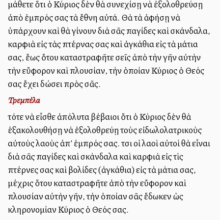
μάθετε ὅτι ὁ Κύριος δὲν θὰ συνεχίσῃ νὰ ἐξολοθρεύσῃ
ἀπὸ ἐμπρός σας τὰ ἔθνη αὐτά. Θὰ τὰ ἀφήσῃ νὰ
ὑπάρχουν καὶ θὰ γίνουν διὰ σᾶς παγίδες καὶ σκάνδαλα,
καρφιὰ εἰς τὰς πτέρνας σας καὶ ἀγκάθια εἰς τὰ μάτια
σας, ἕως ὅτου καταστραφῆτε σεῖς ἀπὸ τὴν γῆν αὐτὴν
τὴν εὔφορον καὶ πλουσίαν, τὴν ὁποίαν Κύριος ὁ Θεός
σας ἔχει δώσει πρὸς σᾶς.
Τρεμπέλα
τότε νὰ εἶσθε ἀπόλυτα βέβαιοι ὅτι ὁ Κύριος δὲν θὰ
ἑξακολουθήσῃ νὰ ἐξολοθρεύῃ τοὺς εἰδωλολατρικοὺς
αὐτοὺς λαοὺς ἀπ’ ἐμπρός σας. Ἔτσι οἱ λαοὶ αὐτοὶ θὰ εἶναι
διὰ σᾶς παγίδες καὶ σκάνδαλα καὶ καρφιὰ εἰς τὶς
πτέρνες σας καὶ βολίδες (ἀγκάθια) εἰς τὰ μάτια σας,
μέχρις ὅτου καταστραφῆτε ἀπὸ τὴν εὔφορον καὶ
πλουσίαν αὐτὴν γῆν, τὴν ὁποίαν σᾶς ἔδωκεν ὡς
κληρονομίαν Κύριος ὁ Θεός σας.