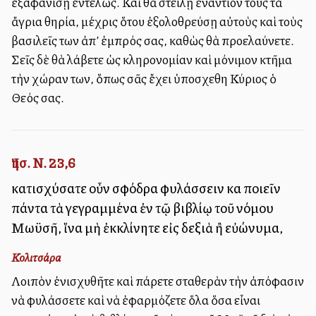
ἑξαφανίσῃ ἐντελῶς. Καὶ θὰ στείλῃ ἐναντίον τους τὰ
ἄγρια θηρία, μέχρις ὅτου ἐξολοθρεύσῃ αὐτοὺς καὶ τοὺς
βασιλεῖς των ἀπ’ ἐμπρός σας, καθὼς θὰ προελαύνετε.
Σεῖς δὲ θὰ λάβετε ὡς κληρονομίαν καὶ μόνιμον κτῆμα
τὴν χώραν των, ὅπως σᾶς ἔχει ὑποσχεθη Κύριος ὁ
Θεός σας.
Ἰησ. Ν. 23,6
κατισχύσατε οὖν σφόδρα φυλάσσειν καὶ ποιεῖν
πάντα τὰ γεγραμμένα ἐν τῷ βιβλίῳ τοῦ νόμου
Μωϋσῆ, ἵνα μὴ ἐκκλίνητε εἰς δεξιὰ ἢ εὐώνυμα,
Κολιτσάρα
Λοιπὸν ἐνισχυθῆτε καὶ πάρετε σταθερὰν τὴν ἀπόφασιν
νὰ φυλάσσετε καὶ νὰ ἐφαρμόζετε ὅλα ὅσα εἶναι