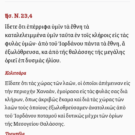
Ἰησ. Ν. 23,4
ἴδετε ὅτι ἐπέρριφα ὑμῖν τὰ ἔθνη τὰ
καταλελειμμένα ὑμῖν ταῦτα ἐν τοῖς κλήροις εἰς τὰς
φυλὰς ὑμῶν· ἀπὸ τοῦ Ἰορδάνου πάντα τὰ ἔθνη, ἃ
ἐξωλόθρευσα, καὶ ἀπὸ τῆς θαλάσσης τῆς μεγάλης
ὁριεῖ ἐπὶ δυσμὰς ἡλίου.
Κολιτσάρα
Εἴδατε ὅτι τὰς χώρας τῶν λαῶν, οἱ ὁποῖοι ἀπέμειναν εἰς
τὴν περιοχὴν Χαναάν, ἐμοίρασα εἰς τὰς φυλάς σας διὰ
κλήρων, ὅπως ἀκριβῶς ἔκαμα καὶ διὰ τὰς χώρας τῶν
λαῶν τοὺς ὁποίους ἐξωλοθρεύσαμεν ἀνατολικῶς ἀπὸ
τοῦ Ἰορδάνου ποταμοῦ καὶ δυτικῶς μέχρι τῶν ὁρίων
τῆς Μεσογείου Θαλάσσης.
Τρεμπέλα