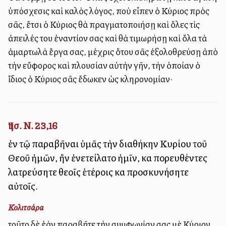
ὑπόσχεσις καὶ καλὸς λόγος, ποὺ εἶπεν ὁ Κύριος πρὸς
σᾶς, ἔτσι ὁ Κύριος θὰ πραγματοποιήσῃ καὶ ὅλες τὶς
ἀπειλές του ἐναντίον σας καὶ θὰ τιμωρήσῃ καὶ ὅλα τὰ
ἁμαρτωλὰ ἔργα σας, μέχρις ὅτου σᾶς ἐξολοθρεύσῃ ἀπὸ
τὴν εὔφορος καὶ πλουσίαν αὐτὴν γῆν, τὴν ὁποίαν ὁ
ἴδιος ὁ Κύριος σᾶς ἔδωκεν ὡς κληρονομίαν·
Ἰησ. Ν. 23,16
ἐν τῷ παραβῆναι ὑμᾶς τὴν διαθήκην Κυρίου τοῦ
Θεοῦ ἡμῶν, ἣν ἐνετείλατο ἡμῖν, καὶ πορευθέντες
λατρεύσητε θεοῖς ἑτέροις καὶ προσκυνήσητε
αὐτοῖς.
Κολιτσάρα
τοῦτο δὲ ἐὰν παραβῆτε τὴν συμφωνίαν σας μὲ Κύριον