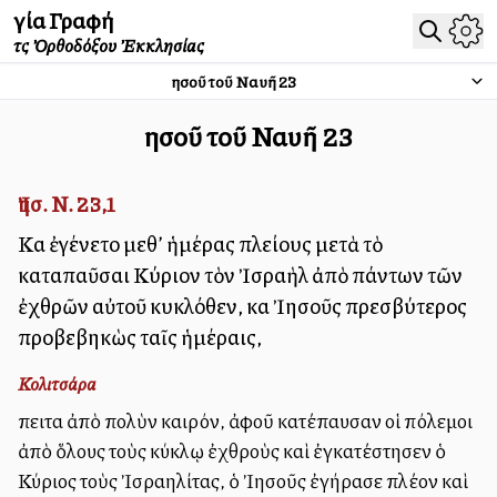
Ἁγία Γραφή
τῆς Ὀρθοδόξου Ἐκκλησίας
Ἰησοῦ τοῦ Ναυῆ
23
Ἰησοῦ τοῦ Ναυῆ
23
Ἰησ. Ν. 23,1
Καὶ ἐγένετο μεθ’ ἡμέρας πλείους μετὰ τὸ
καταπαῦσαι Κύριον τὸν Ἰσραὴλ ἀπὸ πάντων τῶν
ἐχθρῶν αὐτοῦ κυκλόθεν, καὶ Ἰησοῦς πρεσβύτερος
προβεβηκὼς ταῖς ἡμέραις,
Κολιτσάρα
Ἔπειτα ἀπὸ πολὺν καιρόν, ἀφοῦ κατέπαυσαν οἱ πόλεμοι
ἀπὸ ὅλους τοὺς κύκλῳ ἐχθροὺς καὶ ἐγκατέστησεν ὁ
Κύριος τοὺς Ἰσραηλίτας, ὁ Ἰησοῦς ἐγήρασε πλέον καὶ