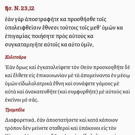
Ἰησ. Ν. 23,12
ἐὰν γὰρ ἀποστραφῆτε καὶ προσθῆσθε τοῖς
ὑπολειφθεῖσιν ἔθνεσι τούτοις τοῖς μεθ’ ὑμῶν καὶ
ἐπιγαμίας ποιήσητε πρὸς αὐτοὺς καὶ
συγκαταμιγῆτε αὐτοῖς καὶ αὐτοὶ ὑμῖν,
Κολιτσάρα
Ἐὰν ὅμως καὶ ἐγκαταλείψετε τὸν Θεὸν προσκολληθῆτε δὲ
καὶ ἔλθετε εἰς ἐπικοινωνίαν μὲ τὰ ἀπομείναντα ἐν μέσῳ
ὑμῶν εἰδωλολατρικὰ ἔθνη καὶ συνάψετε γάμους μὲ
αὐτὰ καὶ ἀνακατευθῆτε (καὶ συμφυρθῆτε) μὲ αὐτοὺς καὶ
ἐκεῖνοι μὲ σᾶς,
Τρεμπέλα
Διαφορετικά, ἐὰν ἀποστατήσετε καὶ κατὰ κάποιον
τρόπον δὲν μείνετε σταθεροὶ καὶ ὑπάκουοι εἰς τὸν