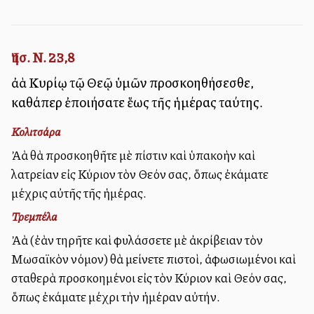
Ἰησ. Ν. 23,8
ἀλλὰ Κυρίῳ τῷ Θεῷ ὑμῶν προσκολληθήσεσθε,
καθάπερ ἐποιήσατε ἕως τῆς ἡμέρας ταύτης.
Κολιτσάρα
Ἀλλὰ θὰ προσκολληθῆτε μὲ πίστιν καὶ ὑπακοὴν καὶ
λατρείαν εἰς Κύριον τὸν Θεόν σας, ὅπως ἐκάματε
μέχρις αὐτῆς τῆς ἡμέρας.
Τρεμπέλα
Ἀλλὰ (ἐὰν τηρῆτε καὶ φυλάσσετε μὲ ἀκρίβειαν τὸν
Μωσαϊκὸν νόμον) θὰ μείνετε πιστοὶ, ἀφωσιωμένοι καὶ
σταθερὰ προσκολλημένοι εἰς τὸν Κύριον καὶ Θεόν σας,
ὅπως ἐκάματε μέχρι τὴν ἡμέραν αὐτήν.