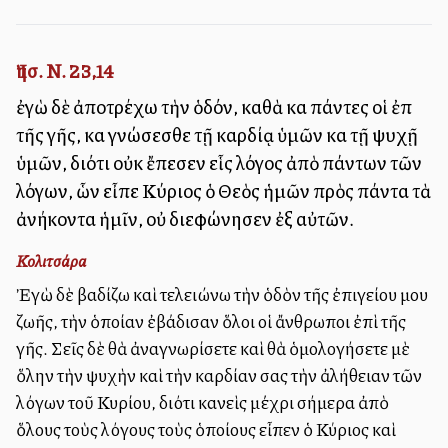
Ἰησ. Ν. 23,14
ἐγὼ δὲ ἀποτρέχω τὴν ὁδόν, καθὰ καὶ πάντες οἱ ἐπὶ
τῆς γῆς, καὶ γνώσεσθε τῇ καρδίᾳ ὑμῶν καὶ τῇ ψυχῇ
ὑμῶν, διότι οὐκ ἔπεσεν εἷς λόγος ἀπὸ πάντων τῶν
λόγων, ὧν εἶπε Κύριος ὁ Θεὸς ἡμῶν πρὸς πάντα τὰ
ἀνήκοντα ἡμῖν, οὐ διεφώνησεν ἐξ αὐτῶν.
Κολιτσάρα
Ἐγὼ δὲ βαδίζω καὶ τελειώνω τὴν ὁδὸν τῆς ἐπιγείου μου
ζωῆς, τὴν ὁποίαν ἐβάδισαν ὅλοι οἱ ἄνθρωποι ἐπὶ τῆς
γῆς. Σεῖς δὲ θὰ ἀναγνωρίσετε καὶ θὰ ὁμολογήσετε μὲ
ὅλην τὴν ψυχὴν καὶ τὴν καρδίαν σας τὴν ἀλήθειαν τῶν
λόγων τοῦ Κυρίου, διότι κανεὶς μέχρι σήμερα ἀπὸ
ὅλους τοὺς λόγους τοὺς ὁποίους εἶπεν ὁ Κύριος καὶ