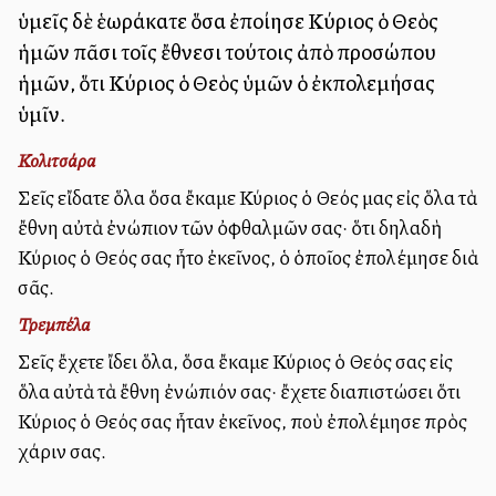
ὑμεῖς δὲ ἑωράκατε ὅσα ἐποίησε Κύριος ὁ Θεὸς
ἡμῶν πᾶσι τοῖς ἔθνεσι τούτοις ἀπὸ προσώπου
ἡμῶν, ὅτι Κύριος ὁ Θεὸς ὑμῶν ὁ ἐκπολεμήσας
ὑμῖν.
Κολιτσάρα
Σεῖς εἴδατε ὅλα ὅσα ἔκαμε Κύριος ὁ Θεός μας εἰς ὅλα τὰ
ἔθνη αὐτὰ ἐνώπιον τῶν ὀφθαλμῶν σας· ὅτι δηλαδὴ
Κύριος ὁ Θεός σας ἦτο ἐκεῖνος, ὁ ὁποῖος ἐπολέμησε διὰ
σᾶς.
Τρεμπέλα
Σεῖς ἔχετε ἴδει ὅλα, ὅσα ἔκαμε Κύριος ὁ Θεός σας εἰς
ὅλα αὐτὰ τὰ ἔθνη ἐνώπιόν σας· ἔχετε διαπιστώσει ὅτι
Κύριος ὁ Θεός σας ἦταν ἐκεῖνος, ποὺ ἐπολέμησε πρὸς
χάριν σας.