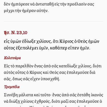
δὲν ἠμπόρεσε νὰ ἀντισταθῇ εἰς τὴν προέλασίν σας
μέχρι τὴν ἡμέραν αὐτήν.
Ἰησ. Ν. 23,10
εἷς ὑμῶν ἐδίωξε χιλίους, ὅτι Κύριος ὁ Θεὸς ἡμῶν
οὗτος ἐξεπολέμει ὑμῖν, καθάπερ εἶπεν ἡμῖν.
Κολιτσάρα
Εἰς τὸ παρελθὸν ἔνας ἀπὸ σᾶς κατεδίωξε χιλίους, διότι
αὐτὸς οὗτος ὁ Κύριος καὶ Θεός σας ἐπολεμοῦσε διὰ
σᾶς, ὅπως σᾶς εἶχεν ὑποσχεθῆ.
Τρεμπέλα
Συνέβη μάλιστα καὶ τοῦτο· ἕνας ἀπὸ σᾶς ἐστάθη ἱκανὸς
νὰ διώξῃ χιλίους ἐχθρούς, διότι μαζί σας ἐπολεμοῦσε ὁ