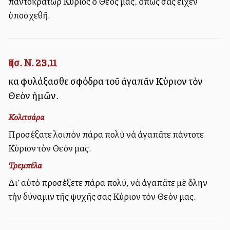
παντοκράτωρ Κύριος ὁ Θεός μας, ὅπως σᾶς εἶχεν
ὑποσχεθῆ.
Ἰησ. Ν. 23,11
καὶ φυλάξασθε σφόδρα τοῦ ἀγαπᾶν Κύριον τὸν
Θεὸν ἡμῶν.
Κολιτσάρα
Προσέξατε λοιπὸν πάρα πολὺ νὰ ἀγαπᾶτε πάντοτε
Κύριον τὸν Θεόν μας.
Τρεμπέλα
Δι’ αὐτὸ προσέξετε πάρα πολύ, νὰ ἀγαπᾶτε μὲ ὅλην
τὴν δύναμιν τῆς ψυχῆς σας Κύριον τὸν Θεόν μας.