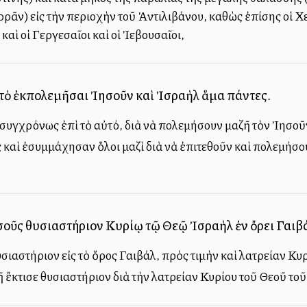
ᾶν) εἰς τὴν περιοχὴν τοῦ Ἀντιλιβάνου, καθὼς ἐπίσης οἱ Χεττ
καὶ οἱ Γεργεσαῖοι καὶ οἱ Ἰεβουσαῖοι,
τὸ ἐκπολεμῆσαι Ἰησοῦν καὶ Ἰσραὴλ ἅμα πάντες.
υγχρόνως ἐπὶ τὸ αὐτό, διὰ νὰ πολεμήσουν μαζῆ τὸν Ἰησοῦν
αὶ ἐσυμμάχησαν ὅλοι μαζὶ διὰ νὰ ἐπιτεθοῦν καὶ πολεμήσου
οῦς θυσιαστήριον Κυρίῳ τῷ Θεῷ Ἰσραὴλ ἐν ὄρει Γαιβ
υσιαστήριον εἰς τὸ ὄρος Γαιβάλ, πρὸς τιμὴν καὶ λατρείαν Κυ
 ἔκτισε θυσιαστήριον διὰ τὴν λατρείαν Κυρίου τοῦ Θεοῦ τοῦ