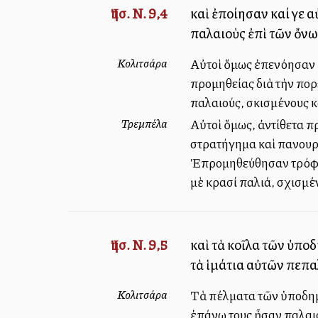
Ἰησ. Ν. 9,4
καὶ ἐποίησαν καί γε 
παλαιοὺς ἐπὶ τῶν ὄνω
Κολιτσάρα
Αὐτοὶ ὅμως ἐπενόησαν 
προμηθείας διὰ τὴν πορ
παλαιούς, σκισμένους κ
Τρεμπέλα
Αὐτοὶ ὅμως, ἀντίθετα π
στρατήγημα καὶ πανουρ
Ἐπρομηθεύθησαν τρόφιμα
μὲ κρασί παλιά, σχισμέ
Ἰησ. Ν. 9,5
καὶ τὰ κοῖλα τῶν ὑπο
τὰ ἱμάτια αὐτῶν πεπα
Κολιτσάρα
Τὰ πέλματα τῶν ὑποδημ
ἐπάνω τους ἦσαν παλαιά