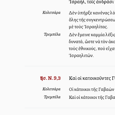
Ἰσραήλ, τοῖς ἀνδράσι 
Κολιτσάρα
Δὲν ὑπῆρξε κανένας λόγ
ὅλης τῆς συγκεντρώσεως 
μὲ τοὺς Ἰσραηλίτας.
Τρεμπέλα
Δὲν ἔμεινε καμμία λέξι
δυνατά, ὥστε νὰ τὸν ἀκο
τοὺς ἐθνικούς, ποὺ εἶχα
Ἰσραηλιτῶν.
Ἰησ. Ν. 9,3
Καὶ οἱ κατοικοῦντες 
Κολιτσάρα
Οἱ κάτοικοι τῆς Γαβαὼν
Τρεμπέλα
Καὶ οἱ κάτοικοι τῆς Γα