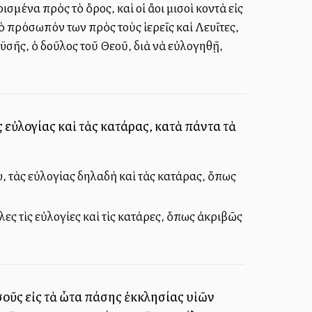
σμένα πρὸς τὸ ὄρος, καὶ οἱ ἄλλοι μισοὶ κοντὰ εἰς
ὸ πρόσωπόν των πρὸς τοὺς ἱερεῖς καὶ Λευῖτες,
σῆς, ὁ δοῦλος τοῦ Θεοῦ, διὰ νὰ εὐλογηθῇ,
 εὐλογίας καὶ τὰς κατάρας, κατὰ πάντα τὰ
 τὰς εὐλογίας δηλαδὴ καὶ τὰς κατάρας, ὅπως
ες τὶς εὐλογίες καὶ τὶς κατάρες, ὅπως ἀκριβῶς
οῦς εἰς τὰ ὦτα πάσης ἐκκλησίας υἱῶν