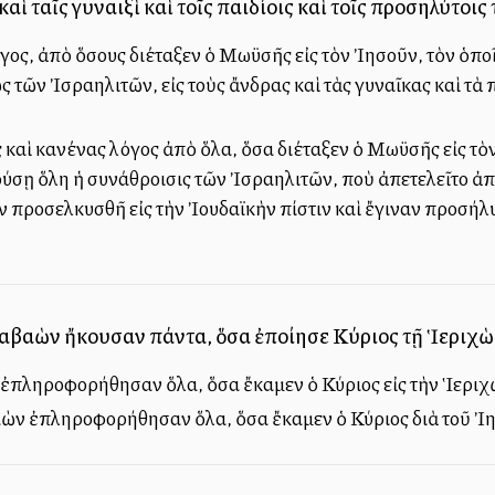
καὶ ταῖς γυναιξὶ καὶ τοῖς παιδίοις καὶ τοῖς προσηλύτο
ος, ἀπὸ ὅσους διέταξεν ὁ Μωϋσῆς εἰς τὸν Ἰησοῦν, τὸν ὁπο
τῶν Ἰσραηλιτῶν, εἰς τοὺς ἄνδρας καὶ τὰς γυναῖκας καὶ τὰ π
ς καὶ κανένας λόγος ἀπὸ ὅλα, ὅσα διέταξεν ὁ Μωϋσῆς εἰς τὸ
ύσῃ ὅλη ἡ συνάθροισις τῶν Ἰσραηλιτῶν, ποὺ ἀπετελεῖτο ἀπὸ 
ν προσελκυσθῆ εἰς τὴν Ἰουδαϊκὴν πίστιν καὶ ἔγιναν προσήλυ
Γαβαὼν ἤκουσαν πάντα, ὅσα ἐποίησε Κύριος τῇ Ἱεριχὼ κ
 ἐπληροφορήθησαν ὅλα, ὅσα ἔκαμεν ὁ Κύριος εἰς τὴν Ἱεριχὼ
βαὼν ἐπληροφορήθησαν ὅλα, ὅσα ἔκαμεν ὁ Κύριος διὰ τοῦ Ἰησ