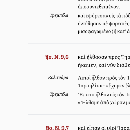
ἀποσυντεθειμένον.
Τρεμπέλα
καὶ ἐφόρεσαν εἰς τὰ πό
ἐντύθησαν μὲ φορεσιὲς π
μισοφαγωμένο (ἢ κατ’ ἄλ
Ἰησ. Ν. 9,6
καὶ ἤλθοσαν πρὸς Ἰησ
ἥκαμεν, καὶ νῦν διάθ
Κολιτσάρα
Αὐτοὶ ἦλθαν πρὸς τὸν Ἰη
Ἰσραηλίτας· «ἔχομεν ἔ
Τρεμπέλα
Ἔπειτα ἦλθαν εἰς τὸν Ἰη
«Ἤλθαμε ἀπὸ χώραν μακρ
Ἰησ. Ν. 9,7
καὶ εἶπαν οἱ υἱοὶ Ἰσρ