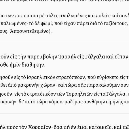
δια των παπούτσια μὲ σόλες μπαλωμένες καὶ παλιὲς καὶ σαν
αλιωμένες· τὸ δὲ ψωμί, ποὺ εἶχαν πάρει διὰ τὸ ταξίδι τους
λους: Ἀποσυντεθειμένο).
οῦν εἰς τὴν παρεμβολὴν Ἰσραὴλ εἰς Γάλγαλα καὶ εἶπαν
εσθε ἡμῖν διαθήκην.
σοῦν εἰς τὸ ἰσραηλιτικὸν στρατόπεδον, ποὺ εὑρίσκετο εἰς τ
λθει ἀπὸ μακρυνὴν χώραν· καὶ τώρα σᾶς παρακαλοῦμεν συ
σοῦν, εἰς τὸ στρατόπεδον τῶν Ἰσραηλιτῶν εἰς τὰ Γάλγαλα, κ
ινή»· δι’ αὐτὸ τώρα κάμετε μαζί μας συνθήκην εἰρήνης κα
αὴλ πρὸς τὸν Χορραῖον· ὅρα μὴ ἐν ἐμοὶ κατοικεῖς, καὶ 