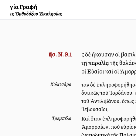
Ἁγία Γραφή
τῆς Ὀρθοδόξου Ἐκκλησίας
Ἰησ. Ν. 9,1
Ὡς δὲ ἤκουσαν οἱ βασι
τῇ παραλίᾳ τῆς θαλάσσ
οἱ Εὐαῖοι καὶ οἱ Ἀμορρ
Κολιτσάρα
Ὅταν δὲ ἐπληροφορήθησα
δυτικῶς τοῦ Ἰορδάνου, 
τοῦ Ἀντιλιβάνου, ὅπως ἐπ
Ἰεβουσαῖοι,
Τρεμπέλα
Καὶ ὅταν ἐπληροφορήθησ
Ἀμορραίων, ποὺ εὑρίσκον
(νοτιοδυτικὰ τῆς Παλαι