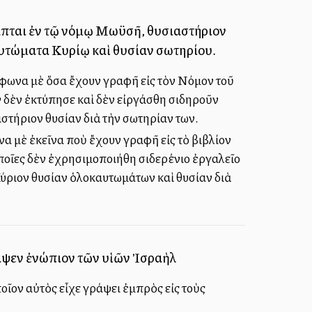
ραπται ἐν τῷ νόμῳ Μωϋσῆ, θυσιαστήριον
καυτώματα Κυρίῳ καὶ θυσίαν σωτηρίου.
μφωνα μὲ ὅσα ἔχουν γραφῆ εἰς τὸν Νόμον τοῦ
 δὲν ἐκτύπησε καὶ δὲν εἰργάσθη σιδηροῦν
στήριον θυσίαν διὰ τὴν σωτηρίαν των.
α μὲ ἐκεῖνα ποὺ ἔχουν γραφῆ εἰς τὸ βιβλίον
ποῖες δὲν ἐχρησιμοποιήθη σιδερένιο ἐργαλεῖο
Κύριον θυσίαν ὁλοκαυτωμάτων καὶ θυσίαν διὰ
ραψεν ἐνώπιον τῶν υἱῶν Ἰσραὴλ
οῖον αὐτὸς εἶχε γράψει ἐμπρὸς εἰς τοὺς