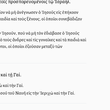
ις τοῖς προσπορευομένοις τῷ Ἰσραήλ.
ῖον νὰ μὴ ἀνέγνωσεν ὁ Ἰησοῦς εἰς ἐπήκοον
αιδία καὶ τοὺς ξένους, οἱ ὁποῖοι συνεβάδιζαν
ν Ἰησοῦν, ποὺ νὰ μὴ τὸν ἐδιάβασε ὁ Ἰησοῦς
τοὺς ἄνδρες καὶ τὶς γυναῖκες καὶ τὰ παιδιὰ καὶ
τοι, οἱ ὁποῖοι ἐζοῦσαν μεταξὺ τῶν
αὶ τῇ Γαί.
 καὶ τὴν Γαί.
οῦ τοῦ Ναυῆ εἰς τὴν Ἱεριχὼ καὶ τὴν Γαί.