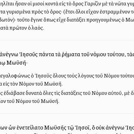
λῖται ἦσαν οἱ μισοὶ κοντὰ εἰς τὸ ὄρος Γαριζὶν μὲ τὰ νῶτα γυρι
ῶτα γυρισμένα πρὸς τὸ ὄρος· (ἔτσι ὅλοι εἶχαν ἐστραμμένον τ
ωτόν)· τοῦτο ἔγινε ὅπως εἶχε διατάξει προηγουμένως ὁ Μωϋ
κατὰ πρῶτον ὁ λαός.
 ἀνέγνω Ἰησοῦς πάντα τὰ ῥήματα τοῦ νόμου τούτου, τὰς
όμῳ Μωϋσῆ·
εγαλοφώνως ὁ Ἰησοῦς ὅλους τοὺς λόγους τοῦ Νόμου τούτου,
 εἰς τὸν Νόμον τοῦ Μωϋσῆ.
ἐδιάβασε δυνατὰ ὅλες τὶς διατάξεις τοῦ Νόμου αὐτοῦ, μὲ ὅλ
λίον τοῦ Νόμου τοῦ Μωϋσῆ.
ων ὧν ἐνετείλατο Μωϋσῆς τῷ Ἰησοῖ, ὃ οὐκ ἀνέγνω Ἰησ