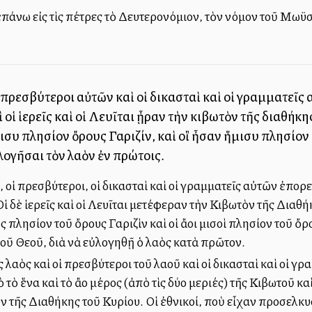
πάνω εἰς τὶς πέτρες τὸ Δευτερονόμιον, τὸν νόμον τοῦ Μωϋσ
ἱ πρεσβύτεροι αὐτῶν καὶ οἱ δικασταὶ καὶ οἱ γραμματεῖς
 οἱ ἱερεῖς καὶ οἱ Λευῖται ᾖραν τὴν κιβωτὸν τῆς διαθήκη
ισυ πλησίον ὄρους Γαριζίν, καὶ οἳ ἦσαν ἥμισυ πλησίο
ογῆσαι τὸν λαὸν ἐν πρώτοις.
, οἱ πρεσβύτεροι, οἱ δικασταὶ καὶ οἱ γραμματεῖς αὐτῶν ἐπορε
ἱ δὲ ἱερεῖς καὶ οἱ Λευῖται μετέφεραν τὴν Κιβωτὸν τῆς Διαθήκ
ς πλησίον τοῦ ὄρους Γαριζὶν καὶ οἱ ἄλλοι μισοὶ πλησίον τοῦ 
οῦ Θεοῦ, διὰ νὰ εὐλογηθῇ ὁ λαὸς κατὰ πρῶτον.
 λαὸς καὶ οἱ πρεσβύτεροι τοῦ λαοῦ καὶ οἱ δικασταὶ καὶ οἱ 
 ἕνα καὶ τὸ ἄλλο μέρος (ἀπὸ τὶς δύο μεριές) τῆς Κιβωτοῦ καὶ 
 τῆς Διαθήκης τοῦ Κυρίου. Οἱ ἐθνικοί, ποὺ εἶχαν προσελκυσ