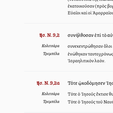
ἐκατοικοῦσαν (πρὸς βορρ
Εὐαῖοι καὶ οἱ Ἀμορραῖοι 
Ἰησ. Ν. 9,2
συνήλθοσαν ἐπὶ τὸ αὐ
Κολιτσάρα
συνεκεντρώθησαν ὅλοι σ
Τρεμπέλα
ἑνώθηκαν ταυτοχρόνως κ
Ἰσραηλιτικὸν λαόν.
Ἰησ. Ν. 9,2α
Τότε ᾠκοδόμησεν Ἰησ
Κολιτσάρα
Τότε ὁ Ἰησοῦς ἔκτισε θ
Τρεμπέλα
Τότε ὁ Ἰησοῦς τοῦ Ναυῆ