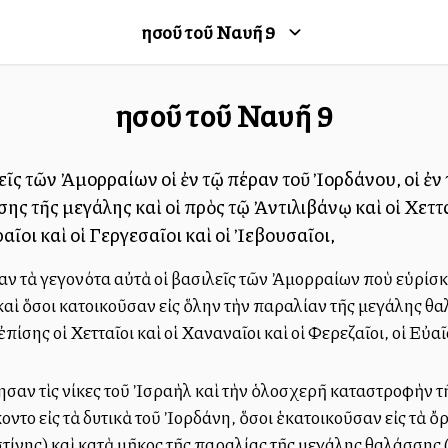
Ἰησοῦ τοῦ Ναυῆ
9
Ἰησοῦ τοῦ Ναυῆ
9
λεῖς τῶν Ἀμορραίων οἱ ἐν τῷ πέραν τοῦ Ἰορδάνου, οἱ ἐν τ
ης τῆς μεγάλης καὶ οἱ πρὸς τῷ Ἀντιλιβάνῳ καὶ οἱ Χεττα
αῖοι καὶ οἱ Γεργεσαῖοι καὶ οἱ Ἰεβουσαῖοι,
ν τὰ γεγονότα αὐτὰ οἱ βασιλεῖς τῶν Ἀμορραίων ποὺ εὑρίσκο
καὶ ὅσοι κατοικοῦσαν εἰς ὅλην τὴν παραλίαν τῆς μεγάλης θα
ίσης οἱ Χετταῖοι καὶ οἱ Χαναναῖοι καὶ οἱ Φερεζαῖοι, οἱ Εὐαῖο
αν τὶς νίκες τοῦ Ἰσραὴλ καὶ τὴν ὁλοσχερῆ καταστροφὴν τῆς 
το εἰς τὰ δυτικὰ τοῦ Ἰορδάνη, ὅσοι ἑκατοικοῦσαν εἰς τὰ ὄρη
στίνης) καὶ κατὰ μῆκος τῆς παραλίας τῆς μεγάλης θαλάσσης