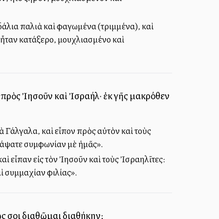
δάλια παλιὰ καὶ φαγωμένα (τριμμένα), καὶ
, ἦταν κατάξερο, μουχλιασμένο καὶ
 πρὸς Ἰησοῦν καὶ Ἰσραήλ· ἐκ γῆς μακρόθεν
ὰ Γάλγαλα, καὶ εἶπον πρὸς αὐτὸν καὶ τοὺς
νάψατε συμφωνίαν μὲ ἡμᾶς».
αὶ εἶπαν εἰς τὸν Ἰησοῦν καὶ τοὺς Ἰσραηλῖτες:
ὶ συμμαχίαν φιλίας».
πῶς σοι διαθῶμαι διαθήκην;