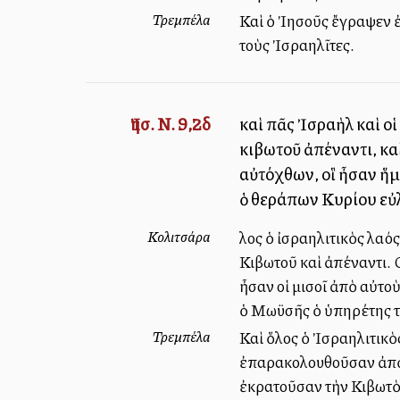
Τρεμπέλα
Καὶ ὁ Ἰησοῦς ἔγραψεν ἐ
τοὺς Ἰσραηλῖτες.
Ἰησ. Ν. 9,2δ
καὶ πᾶς Ἰσραὴλ καὶ ο
κιβωτοῦ ἀπέναντι, καὶ
αὐτόχθων, οἳ ἦσαν ἥμ
ὁ θεράπων Κυρίου εὐλ
Κολιτσάρα
Ὅλος ὁ ἰσραηλιτικὸς λαός
Κιβωτοῦ καὶ ἀπέναντι. Ο
ἦσαν οἱ μισοῖ ἀπὸ αὐτοὺ
ὁ Μωϋσῆς ὁ ὑπηρέτης τ
Τρεμπέλα
Καὶ ὅλος ὁ Ἰσραηλιτικὸς
ἐπαρακολουθοῦσαν ἀπὸ τὸ
ἐκρατοῦσαν τὴν Κιβωτὸν