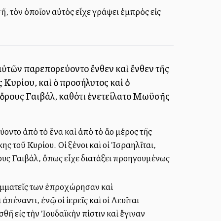
ῆ, τὸν ὁποῖον αὐτὸς εἶχε γράψει ἐμπρὸς εἰς
 αὐτῶν παρεπορεύοντο ἔνθεν καὶ ἔνθεν τῆς
ς Κυρίου, καὶ ὁ προσήλυτος καὶ ὁ
ν ὄρους Γαιβάλ, καθότι ἐνετείλατο Μωϋσῆς
ύοντο ἀπὸ τὸ ἕνα καὶ ἀπὸ τὸ ἄλλο μέρος τῆς
ης τοῦ Κυρίου. Οἱ ξένοι καὶ οἱ Ἰσραηλῖται,
ὄρους Γαιβάλ, ὅπως εἶχε διατάξει προηγουμένως
γραμματεῖς των ἐπροχώρησαν καὶ
ἀπέναντι, ἐνῷ οἱ ἱερεῖς καὶ οἱ Λευῖται
θῆ εἰς τὴν Ἰουδαϊκὴν πίστιν καὶ ἔγιναν