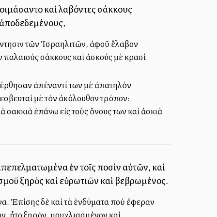
ἡτοιμάσαντο καὶ λαβόντες σάκκους
ς ἀποδεδεμένους,
άντησιν τῶν Ἰσραηλιτῶν, ἀφοῦ ἔλαβον
ν παλαιοὺς σάκκους καὶ ἀσκούς μὲ κρασὶ
 ἐφέρθησαν ἀπέναντί των μὲ ἀπατηλὸν
εσβευταὶ μὲ τὸν ἀκόλουθον τρόπον:
 σακκιὰ ἐπάνω εἰς τοὺς ὄνους των καὶ ἀσκιὰ
απεπελματωμένα ἐν τοῖς ποσὶν αὐτῶν, καὶ
ισμοῦ ξηρὸς καὶ εὐρωτιῶν καὶ βεβρωμένος.
α. Ἐπίσης δὲ καὶ τὰ ἐνδύματα ποὺ ἔφεραν
ων, ἦτο ξηρόν, μουχλιασμένον καὶ