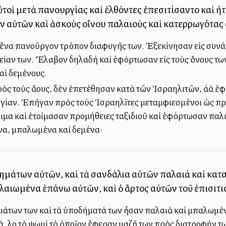
αὐτοὶ μετὰ πανουργίας καὶ ἐλθόντες ἐπεσιτίσαντο καὶ 
ν αὐτῶν καὶ ἀσκοὺς οἴνου παλαιοὺς καὶ κατερρωγότα
ἕνα πανοῦργον τρόπον διαφυγῆς των. Ἐξεκίνησαν εἰς συν
είαν των. Ἔλαβον δηλαδὴ καὶ ἐφόρτωσαν εἰς τοὺς ὄνους τω
αὶ δεμένους.
ρὸς τοὺς ἄλλους, δὲν ἐπετέθησαν κατὰ τῶν Ἰσραηλιτῶν, ἀλλὰ
γίαν. Ἐπῆγαν πρὸς τοὺς Ἰσραηλῖτες μεταμφιεσμένοι ὡς πρ
 καὶ ἑτοίμασαν προμήθειες ταξιδιοῦ καὶ ἐφόρτωσαν παλιὰ
να, μπαλωμένα καὶ δεμένα·
δημάτων αὐτῶν, καὶ τὰ σανδάλια αὐτῶν παλαιὰ καὶ κατ
λαιωμένα ἐπάνω αὐτῶν, καὶ ὁ ἄρτος αὐτῶν τοῦ ἐπισιτ
άτων των καὶ τὰ ὑποδήματά των ἦσαν παλαιὰ καὶ μπαλωμέν
. Ὅλο τὸ ψωμὶ τὸ ὁποῖον ἔφεραν μαζῆ των πρὸς διατροφήν τ