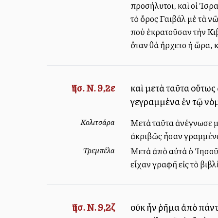
προσήλυτοι, καὶ οἱ Ἰσραη
τὸ ὄρος Γαιβάλ μὲ τὰ ν
ποὺ ἐκρατοῦσαν τὴν Κιβ
ὅταν θὰ ἤρχετο ἡ ὥρα, 
Ἰησ. Ν. 9,2ε
καὶ μετὰ ταῦτα οὕτως
γεγραμμένα ἐν τῷ ν
Κολιτσάρα
Μετὰ ταῦτα ἀνέγνωσε μ
ἀκριβῶς ἦσαν γραμμένα
Τρεμπέλα
Μετὰ ἀπὸ αὐτὰ ὁ Ἰησοῦς 
εἶχαν γραφῆ εἰς τὸ βιβ
Ἰησ. Ν. 9,2ζ
οὐκ ἦν ῥῆμα ἀπὸ πάντ