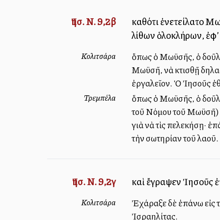
Ἰησ. Ν. 9,2β
καθότι ἐνετείλατο Μω
λίθων ὁλοκλήρων, ἐφ’
Κολιτσάρα
ὅπως ὁ Μωϋσῆς, ὁ δοῦλο
Μωϋσῆ, νὰ κτισθῇ δηλα
ἐργαλεῖον. Ὁ Ἰησοῦς ἐθ
Τρεμπέλα
ὅπως ὁ Μωϋσῆς, ὁ δοῦλο
τοῦ Νόμου τοῦ Μωϋσῆ) ν
γιὰ νὰ τὶς πελεκήσῃ· ἐ
τὴν σωτηρίαν τοῦ λαοῦ.
Ἰησ. Ν. 9,2γ
καὶ ἔγραψεν Ἰησοῦς ἐ
Κολιτσάρα
Ἐχάραξε δὲ ἐπάνω εἰς τ
Ἰσραηλίτας.