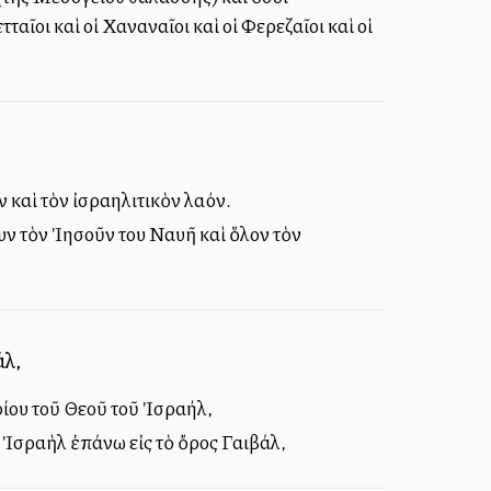
αῖοι καὶ οἱ Χαναναῖοι καὶ οἱ Φερεζαῖοι καὶ οἱ
 καὶ τὸν ἰσραηλιτικὸν λαόν.
ν τὸν Ἰησοῦν του Ναυῆ καὶ ὅλον τὸν
άλ,
ρίου τοῦ Θεοῦ τοῦ Ἰσραήλ,
 Ἰσραὴλ ἐπάνω εἰς τὸ ὄρος Γαιβάλ,