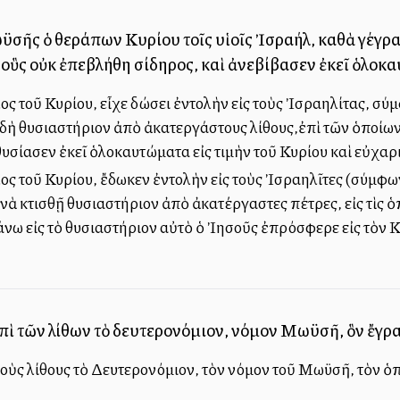
ϋσῆς ὁ θεράπων Κυρίου τοῖς υἱοῖς Ἰσραήλ, καθὰ γέγ
 οὓς οὐκ ἐπεβλήθη σίδηρος, καὶ ἀνεβίβασεν ἐκεῖ ὁλο
ς τοῦ Κυρίου, εἶχε δώσει ἐντολὴν εἰς τοὺς Ἰσραηλίτας, σύ
δὴ θυσιαστήριον ἀπὸ ἀκατεργάστους λίθους,ἐπὶ τῶν ὁποίων
υσίασεν ἐκεῖ ὁλοκαυτώματα εἰς τιμὴν τοῦ Κυρίου καὶ εὐχαρι
ς τοῦ Κυρίου, ἔδωκεν ἐντολὴν εἰς τοὺς Ἰσραηλῖτες (σύμφων
ὰ κτισθῇ θυσιαστήριον ἀπὸ ἀκατέργαστες πέτρες, εἰς τὶς ὁ
πάνω εἰς τὸ θυσιαστήριον αὐτὸ ὁ Ἰησοῦς ἐπρόσφερε εἰς τὸν 
πὶ τῶν λίθων τὸ δευτερονόμιον, νόμον Μωϋσῆ, ὃν ἔγ
οὺς λίθους τὸ Δευτερονόμιον, τὸν νόμον τοῦ Μωϋσῆ, τὸν ὁπ