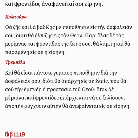
καὶ φροντίδος ἀναφανεῖταί σοι εἰρήνη.
Κολιτσάρα
Θὰ ζῇς καὶ θὰ βαδίζῃς μὲ πεποίθησιν εἰς τὴν ἀσφάλειάν
σου, διότι θὰ ἐλπίζῃς εἰς τὸν Θεὸν. Παρ’ ὅλας δὲ τὰς
μερίμνας καὶ φροντίδας τῆς ζωῆς σου, θὰ λάμπῃ καὶ θὰ
παραμένῃ εἰς σὲ ἡ εἰρήνη.
Τρεμπέλα
Καὶ θὰ εἶσαι πάντοτε γεμᾶτος πεποίθησιν διὰ τὴν
ἀσφάλειάν σου, διότι θὰ ὑπάρχῃ εἰς σὲ ἐλπίς, ποὺ θὰ
σοῦ τὴν ἐμπνέῃ ἡ προστασία τοῦ Θεοῦ· ὅταν δὲ
μέριμναι καὶ φροντίδες ἐπέρχωνται νὰ σὲ ζαλίσουν,
ἀπὸ τὴν σύγχυσιν αὐτὴν θὰ ἀναφαίνεται εἰς σὲ εἰρήνη.
Ἰώβ 11,19