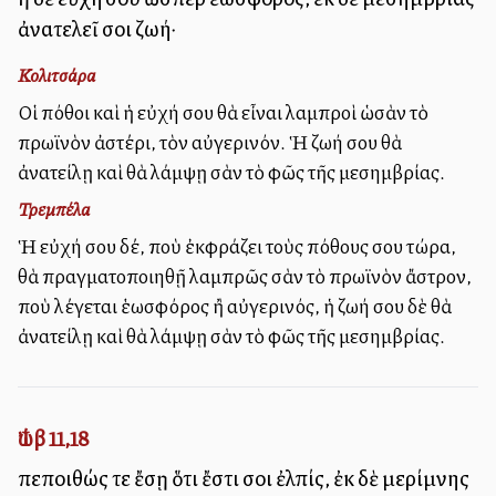
ἀνατελεῖ σοι ζωή·
Κολιτσάρα
Οἱ πόθοι καὶ ἡ εὐχή σου θὰ εἶναι λαμπροὶ ὡσὰν τὸ
πρωϊνὸν ἀστέρι, τὸν αὐγερινόν. Ἡ ζωή σου θὰ
ἀνατείλῃ καὶ θὰ λάμψῃ σὰν τὸ φῶς τῆς μεσημβρίας.
Τρεμπέλα
Ἡ εὐχή σου δέ, ποὺ ἐκφράζει τοὺς πόθους σου τώρα,
θὰ πραγματοποιηθῇ λαμπρῶς σὰν τὸ πρωϊνὸν ἄστρον,
ποὺ λέγεται ἑωσφόρος ἢ αὐγερινός, ἡ ζωή σου δὲ θὰ
ἀνατείλῃ καὶ θὰ λάμψῃ σὰν τὸ φῶς τῆς μεσημβρίας.
Ἰώβ 11,18
πεποιθώς τε ἔσῃ ὅτι ἔστι σοι ἐλπίς, ἐκ δὲ μερίμνης