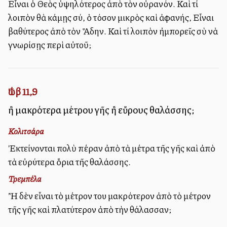
Εἶναι ὁ Θεὸς ὑψηλότερος ἀπὸ τὸν οὐρανόν. Καὶ τί
λοιπὸν θὰ κάμῃς σύ, ὁ τόσον μικρὸς καὶ ἀφανής, Εἶναι
βαθύτερος ἀπὸ τὸν Ἅδην. Καὶ τί λοιπὸν ἠμπορεῖς σὺ νὰ
γνωρίσῃς περὶ αὐτοῦ;
Ἰώβ 11,9
ἢ μακρότερα μέτρου γῆς ἢ εὔρους θαλάσσης;
Κολιτσάρα
Ἐκτείνονται πολὺ πέραν ἀπὸ τὰ μέτρα τῆς γῆς καὶ ἀπὸ
τὰ εὐρύτερα ὅρια τῆς θαλάσσης.
Τρεμπέλα
Ἢ δὲν εἶναι τὸ μέτρον του μακρότερον ἀπὸ τὸ μέτρον
τῆς γῆς καὶ πλατύτερον ἀπὸ τὴν θάλασσαν;