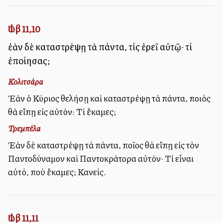
Ἰώβ 11,10
ἐὰν δὲ καταστρέψῃ τὰ πάντα, τίς ἐρεῖ αὐτῷ· τί
ἐποίησας;
Κολιτσάρα
Ἐὰν ὁ Κύριος θελήσῃ καὶ καταστρέψῃ τὰ πάντα, ποιὸς
θὰ εἴπῃ εἰς αὐτόν: Τί ἔκαμες;
Τρεμπέλα
Ἐὰν δὲ καταστρέψῃ τὰ πάντα, ποῖος θὰ εἴπῃ εἰς τὸν
Παντοδύναμον καὶ Παντοκράτορα αὐτόν· Τί εἶναι
αὐτό, ποὺ ἔκαμες; Κανείς.
Ἰώβ 11,11