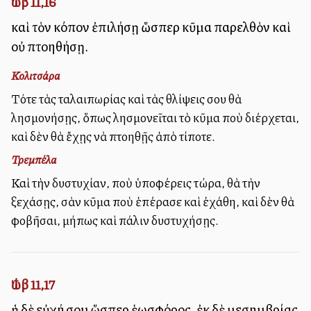
Ἰώβ 11,16
καὶ τὸν κόπον ἐπιλήσῃ ὥσπερ κῦμα παρελθὸν καὶ
οὐ πτοηθήσῃ.
Κολιτσάρα
Τότε τὰς ταλαιπωρίας καὶ τὰς θλίψεις σου θὰ
λησμονήσῃς, ὅπως λησμονεῖται τὸ κῦμα ποὺ διέρχεται,
καὶ δὲν θὰ ἔχῃς νὰ πτοηθῇς ἀπὸ τίποτε.
Τρεμπέλα
Καὶ τὴν δυστυχίαν, ποὺ ὑποφέρεις τώρα, θὰ τὴν
ξεχάσῃς, σὰν κῦμα ποὺ ἐπέρασε καὶ ἐχάθη, καὶ δὲν θὰ
φοβῆσαι, μήπως καὶ πάλιν δυστυχήσῃς.
Ἰώβ 11,17
ἡ δὲ εὐχή σου ὥσπερ ἑωσφόρος, ἐκ δὲ μεσημβρίας