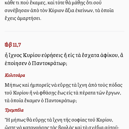
κάθε τι ποὺ ἔκαμες, καὶ τότε θὰ μάθῃς ὅτι σοῦ
συνέβησαν ἀπὸ τὸν Κύριον ἄξια ἐκείνων, τὰ ὁποῖα
ἔχεις ἁμαρτήσει.
Ἰώβ 11,7
ἦ ἴχνος Κυρίου εὑρήσεις ἢ εἰς τὰ ἔσχατα ἀφίκου, ἃ
ἐποίησεν ὁ Παντοκράτωρ;
Κολιτσάρα
Μήπως καὶ ἠμπορεῖς νὰ εὕρῃς τὰ ἴχνη ἀπὸ τοὺς πόδας
τοῦ Κυρίου ἢ νὰ φθάσῃς ἕως εἰς τὰ πέρατα τῶν ἔργων,
τὰ ὁποῖα ἔκαμεν ὁ Παντοκράτωρ;
Τρεμπέλα
Ἢ μήπως θὰ εὕρῃς τὰ ἴχνη τῆς σοφίας τοῦ Κυρίου,
ὥστε νὰ κατανοήσῃς τὰς βουλὰς καὶ τὰ σχέδια αὐτοῦ;