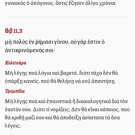
γυναικὸς ὁ ἀπόγονος, ὅστις ἔζησεν ὀλίγα χρόνια.
Ἰώβ 11,3
μὴ πολὺς ἐν ῥήμασι γίνου, οὐ γάρ ἐστιν ὁ
ἀντικρινόμενός σοι·
Κολιτσάρα
Μὴ λέγῃς πολλὰ λόγια καὶ βαρετά, διότι τάχα δὲν θὰ
ὑπάρξῃ κανείς, ποὺ θὰ θελήσῃ νὰ σοῦ ἀπαντήσῃ.
Τρεμπέλα
Μὴ λέγῃς πολλὰ καὶ ἐπαινετικὰ ἢ δικαιολογητικὰ διὰ τὸν
ἑαυτόν σου. Διότι τί νομίζεις; Δὲν θὰ εἶναι κάποιος, ποὺ
θὰ κριθῇ μαζί σου καὶ θὰ ἀποδείξῃ ἀσύστατα τὰ ὅσα
λέγεις;