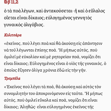
Ἰώβ 11,2
ὁ τὰ πολλὰ λέγων, καὶ ἀντακούσεται· ἢ καὶ ὁ εὔλαλος
οἴεται εἶναι δίκαιος; εὐλογημένος γεννητὸς
γυναικὸς ὀλιγόβιος.
Κολιτσάρα
«ἐκεῖνος, ποὺ λέγει πολλὰ καὶ θὰ ἀκούσῃ εἰς ἀπάντησιν
νὰ τοῦ λέγωνται ἐπίσης πολλά. Ἢ μήπως αὐτός, ποὺ
ὁμιλεῖ μὲ εὐκολίαν καὶ μὲ ρητορείαν πολλά, νομίζει ὅτι
εἶναι δίκαιος; Εὐλογημένος εἶναι ὁ υἱὸς τῆς γυναικός, ὁ
ὁποῖος ἔζησεν ὀλίγα χρόνια ἐδῶ εἰς τὴν γῆν.
Τρεμπέλα
«Ἐκεῖνος ποὺ λέγει τὰ πολλά, θὰ ἀκούσῃ καὶ αὐτὸς τὸν
συνομιλητήν του ἀποκρινόμενον εἰς ταῦτα. Ἢ μήπως
αὐτός, ποὺ ὁμιλεῖ εὔκολα καὶ πολλά, νομίζει ὅτι εἶναι
δίκαιος; Ἀληθῶς· εἶναι εὐλογημένος ἐκεῖνος τῆς