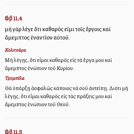
Ἰώβ 11,4
μὴ γὰρ λέγε ὅτι καθαρός εἰμι τοῖς ἔργοις καὶ
ἄμεμπτος ἐναντίον αὐτοῦ.
Κολιτσάρα
Μὴ λέγῃς, ὅτι εἶμαι καθαρὸς εἰς τὰ ἔργα μου καὶ
ἄμεμπτος ἐνώπιον τοῦ Κυρίου.
Τρεμπέλα
Θὰ ὑπάρξῃ ἀσφαλῶς κάποιος νὰ σοῦ ἀντείπῃ. Διότι μὴ
λέγῃς, ὅτι εἶμαι καθαρὸς εἰς τὰς πράξεις μου καὶ
ἄμεμπτος ἐνώπιον τοῦ Θεοῦ.
Ἰώβ 11,5