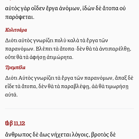
αὐτὸς γὰρ οἶδεν ἔργα ἀνόμων, ἰδὼν δὲ ἄτοπα οὐ
παρόψεται.
Κολιτσάρα
Διότι αὐτὸς γνωρίζει πολὺ καλὰ τὰ ἔργα τῶν
παρανόμων. Βλέπει τὰ ἄτοπα· δὲν θὰ τὰ ἀντιπαρέλθῃ,
οὔτε θὰ τὰ ἀφήσῃ ἀτιμώρητα.
Τρεμπέλα
Διότι Αὐτὸς γνωρίζει τὰ ἔργα τῶν παρανόμων, ἅπαξ δὲ
εἶδε τὰ ἄτοπα, δὲν θὰ τὰ παραβλέψῃ, ἀλλὰ θὰ τιμωρήσῃ
αὐτά.
Ἰώβ 11,12
ἄνθρωπος δὲ ἄλλως νήχεται λόγοις, βροτὸς δὲ