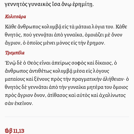
γεννητὸς γυναικὸς ἴσα ὄνῳ ἐρημίτῃ.
Κολιτσάρα
Κάθε ἄνθρωπος κολυμβᾷ εἰς τὰ μάταια λόγια του. Κάθε
θνητός, ποὺ γεννᾷται ἀπὸ γυναῖκα, ὁμοιάζει μὲ ὄνον
ἄγριον, ὁ ὁποῖος μένει μόνος εἰς τὴν ἔρημον.
Τρεμπέλα
Ἐνῷ δὲ ὁ Θεὸς εἶναι ἀπείρως σοφὸς καὶ δίκαιος, ὁ
ἄνθρωπος ἀντιθέτως κολυμβᾷ μέσα εἰς λόγους
ματαίους καὶ ξένους πρὸς τὴν πραγματικὴν ἀλήθειαν· ὁ
θνητὸς δὲ γεννᾶται ἀπὸ τὴν γυναῖκα μητέρα του ὅμοιος
πρὸς ἄγριον ὄνον, ἀτίθασος καὶ αὐτὸς καὶ ἀχαλίνωτος
σὰν ἐκεῖνον.
Ἰώβ 11,13