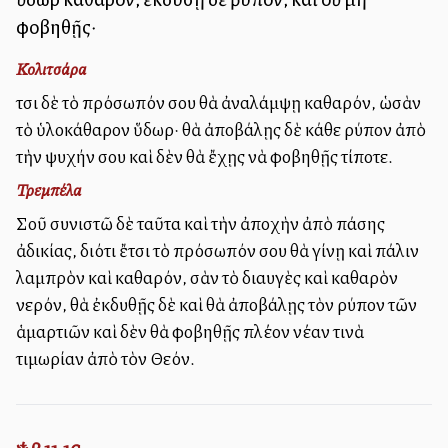
φοβηθῇς·
Κολιτσάρα
Ἔτσι δὲ τὸ πρόσωπόν σου θὰ ἀναλάμψῃ καθαρόν, ὡσὰν
τὸ ὑλοκάθαρον ὕδωρ· θὰ ἀποβάλῃς δὲ κάθε ρύπον ἀπὸ
τὴν ψυχήν σου καὶ δὲν θὰ ἔχῃς νὰ φοβηθῇς τίποτε.
Τρεμπέλα
Σοῦ συνιστῶ δὲ ταῦτα καὶ τὴν ἀποχὴν ἀπὸ πάσης
ἀδικίας, διότι ἔτσι τὸ πρόσωπόν σου θὰ γίνῃ καὶ πάλιν
λαμπρὸν καὶ καθαρόν, σὰν τὸ διαυγὲς καὶ καθαρὸν
νερόν, θὰ ἐκδυθῇς δὲ καὶ θὰ ἀποβάλῃς τὸν ρύπον τῶν
ἁμαρτιῶν καὶ δὲν θὰ φοβηθῇς πλέον νέαν τινὰ
τιμωρίαν ἀπὸ τὸν Θεόν.