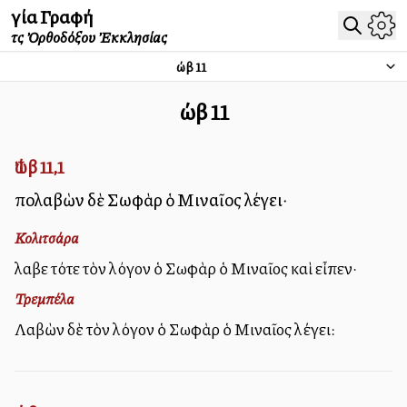
Ἁγία Γραφή
τῆς Ὀρθοδόξου Ἐκκλησίας
Ἰώβ
11
Ἰώβ
11
Ἰώβ 11,1
Ὑπολαβὼν δὲ Σωφὰρ ὁ Μιναῖος λέγει·
Κολιτσάρα
Ἔλαβε τότε τὸν λόγον ὁ Σωφὰρ ὁ Μιναῖος καὶ εἶπεν·
Τρεμπέλα
Λαβὼν δὲ τὸν λόγον ὁ Σωφὰρ ὁ Μιναῖος λέγει: