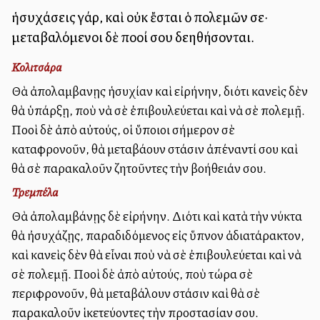
ἡσυχάσεις γάρ, καὶ οὐκ ἔσται ὁ πολεμῶν σε·
μεταβαλόμενοι δὲ πολλοί σου δεηθήσονται.
Κολιτσάρα
Θὰ ἀπολαμβανῃς ἡσυχίαν καὶ εἰρήνην, διότι κανεὶς δὲν
θὰ ὑπάρξῃ, ποὺ νὰ σὲ ἐπιβουλεύεται καὶ νὰ σὲ πολεμῇ.
Πολλοὶ δὲ ἀπὸ αὐτούς, οἱ ὕποιοι σήμερον σὲ
καταφρονοῦν, θὰ μεταβάλλουν στάσιν ἀπέναντί σου καὶ
θὰ σὲ παρακαλοῦν ζητοῦντες τὴν βοήθειάν σου.
Τρεμπέλα
Θὰ ἀπολαμβάνῃς δὲ εἰρήνην. Διότι καὶ κατὰ τὴν νύκτα
θὰ ἠσυχάζῃς, παραδιδόμενος εἰς ὕπνον ἀδιατάρακτον,
καὶ κανεὶς δὲν θὰ εἶναι ποὺ νὰ σὲ ἐπιβουλεύεται καὶ νὰ
σὲ πολεμῇ. Πολλοὶ δὲ ἀπὸ αὐτούς, ποὺ τώρα σὲ
περιφρονοῦν, θὰ μεταβάλουν στάσιν καὶ θὰ σὲ
παρακαλοῦν ἱκετεύοντες τὴν προστασίαν σου.