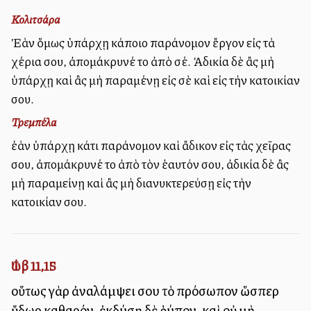
Κολιτσάρα
Ἐὰν ὅμως ὑπάρχῃ κάποιο παράνομον ἔργον εἰς τὰ
χέρια σου, ἀπομάκρυνέ το ἀπὸ σέ. Ἀδικία δὲ ἂς μὴ
ὑπάρχῃ καὶ ἂς μὴ παραμένῃ εἰς σὲ καὶ εἰς τὴν κατοικίαν
σου.
Τρεμπέλα
ἐὰν ὑπάρχῃ κάτι παράνομον καὶ ἄδικον εἰς τὰς χεῖρας
σου, ἀπομάκρυνέ το ἀπὸ τὸν ἑαυτόν σου, ἀδικία δὲ ἂς
μὴ παραμείνῃ καὶ ἂς μὴ διανυκτερεύσῃ εἰς τὴν
κατοικίαν σου.
Ἰώβ 11,15
οὕτως γὰρ ἀναλάμψει σου τὸ πρόσωπον ὥσπερ
ὕδωρ καθαρόν, ἐκδύσῃ δὲ ῥύπον, καὶ οὐ μὴ