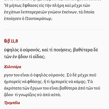
Ἢ μήπως ἔφθασες εἰς τὴν πλήρη καὶ μέχρι τῶν
ἐσχάτων λεπτομερειῶν γνῶσιν ἐκείνων, τὰ ὅποία
ἐποίησεν ὁ Παντοκράτωρ;
Ἰώβ 11,8
ὑψηλὸς ὁ οὐρανός, καὶ τί ποιήσεις; βαθύτερα δὲ
τῶν ἐν ᾅδου τί οἶδας;
Κολιτσάρα
Ἔργον του εἶναι ὁ ὑψηλὸς οὐρανός. Σὺ δὲ μέχρι ποῦ
ἠμπορεῖς νὰ φθάσῃς, ἢ τί ἠμπορεῖς νὰ κάμῃς; Τὰ
ἀκρότατα τῶν ἔργων του εἶναι βαθύτερα ἀπὸ τῶν τοῦ
ᾅδου· τί γνωρίζεις σὺ ἀπὸ αὐτά;
Τρεμπέλα