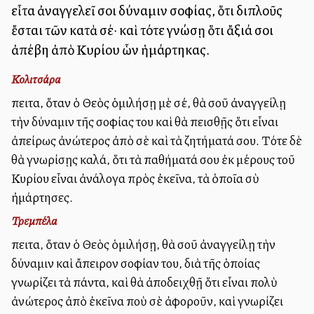
εἶτα ἀναγγελεῖ σοι δύναμιν σοφίας, ὅτι διπλοῦς
ἔσται τῶν κατὰ σέ· καὶ τότε γνώσῃ ὅτι ἄξιά σοι
ἀπέβη ἀπὸ Κυρίου ὧν ἡμάρτηκας.
Κολιτσάρα
Ἔπειτα, ὅταν ὁ Θεὸς ὁμιλήσῃ μὲ σέ, θὰ σοῦ ἀναγγείλῃ
τὴν δύναμιν τῆς σοφίας του καὶ θὰ πεισθῇς ὅτι εἶναι
ἀπείρως ἀνώτερος ἀπὸ σὲ καὶ τὰ ζητήματά σου. Τότε δὲ
θὰ γνωρίσῃς καλά, ὅτι τὰ παθήματά σου ἐκ μέρους τοῦ
Κυρίου εἶναι ἀνάλογα πρὸς ἐκεῖνα, τὰ ὁποῖα σὺ
ἠμάρτησες.
Τρεμπέλα
Ἔπειτα, ὅταν ὁ Θεὸς ὁμιλήσῃ, θὰ σοῦ ἀναγγείλῃ τὴν
δύναμιν καὶ ἄπειρον σοφίαν του, διὰ τῆς ὁποίας
γνωρίζει τὰ πάντα, καὶ θὰ ἀποδειχθῇ ὅτι εἶναι πολὺ
ἀνώτερος ἀπὸ ἐκεῖνα ποὺ σὲ ἀφοροῦν, καὶ γνωρίζει