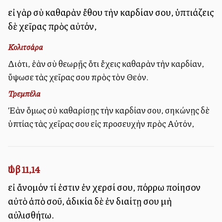
εἰ γὰρ σὺ καθαρὰν ἔθου τὴν καρδίαν σου, ὑπτιάζεις
δὲ χεῖρας πρὸς αὐτόν,
Κολιτσάρα
Διότι, ἐὰν σὺ θεωρῇς ὅτι ἔχεις καθαρὰν τὴν καρδίαν,
ὕψωσε τὰς χεῖρας σου πρὸς τὸν Θεόν.
Τρεμπέλα
Ἐὰν ὅμως σὺ καθαρίσῃς τὴν καρδίαν σου, σηκώνῃς δὲ
ὑπτίας τὰς χεῖρας σου εἰς προσευχὴν πρὸς Αὐτόν,
Ἰώβ 11,14
εἰ ἄνομόν τί ἐστιν ἐν χερσί σου, πόρρω ποίησον
αὐτὸ ἀπὸ σοῦ, ἀδικία δὲ ἐν διαίτῃ σου μὴ
αὐλισθήτω.