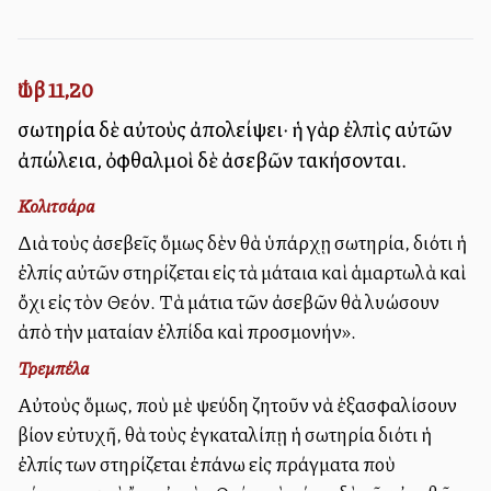
Ἰώβ 11,20
σωτηρία δὲ αὐτοὺς ἀπολείψει· ἡ γὰρ ἐλπὶς αὐτῶν
ἀπώλεια, ὀφθαλμοὶ δὲ ἀσεβῶν τακήσονται.
Κολιτσάρα
Διὰ τοὺς ἀσεβεῖς ὅμως δὲν θὰ ὑπάρχῃ σωτηρία, διότι ἡ
ἐλπίς αὐτῶν στηρίζεται εἰς τὰ μάταια καὶ ἁμαρτωλὰ καὶ
ὄχι εἰς τὸν Θεόν. Τὰ μάτια τῶν ἀσεβῶν θὰ λυώσουν
ἀπὸ τὴν ματαίαν ἐλπίδα καὶ προσμονήν».
Τρεμπέλα
Αὐτοὺς ὅμως, ποὺ μὲ ψεύδη ζητοῦν νὰ ἐξασφαλίσουν
βίον εὐτυχῆ, θὰ τοὺς ἐγκαταλίπῃ ἡ σωτηρία διότι ἡ
ἐλπίς των στηρίζεται ἐπάνω εἰς πράγματα ποὺ