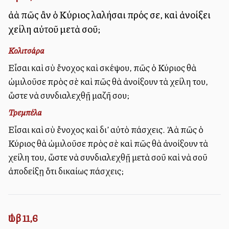
ἀλλὰ πῶς ἂν ὁ Κύριος λαλήσαι πρός σε, καὶ ἀνοίξει
χείλη αὐτοῦ μετὰ σοῦ;
Κολιτσάρα
Εἶσαι καὶ σὺ ἔνοχος καὶ σκέψου, πῶς ὁ Κύριος θὰ
ὠμιλοῦσε πρὸς σὲ καὶ πῶς θὰ ἀνοίξουν τὰ χείλη του,
ὥστε νὰ συνδιαλεχθῇ μαζῆ σου;
Τρεμπέλα
Εἶσαι καὶ σὺ ἔνοχος καὶ δι’ αὐτὸ πάσχεις. Ἀλλὰ πῶς ὁ
Κύριος θὰ ὠμιλοῦσε πρὸς σὲ καὶ πῶς θὰ ἀνοίξουν τὰ
χείλη του, ὥστε νὰ συνδιαλεχθῇ μετὰ σοῦ καὶ νὰ σοῦ
ἀποδείξῃ ὅτι δικαίως πάσχεις;
Ἰώβ 11,6