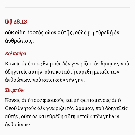
Ἰώβ 28,13
οὐκ οἶδε βροτὸς ὁδὸν αὐτῆς, οὐδὲ μὴ εὑρεθῇ ἐν
ἀνθρώποις.
Κολιτσάρα
Κανεὶς ἀπὸ τοὺς θνητοὺς δὲν γνωρίζει τὸν δρόμον, ποὺ
ὁδηγεῖ εἰς αὐτήν, οὔτε καὶ αὐτὴ εὑρέθη μεταξὺ τῶν
ἀνθρώπων, ποὺ κατοικοῦν τὴν γῆν.
Τρεμπέλα
Κανεὶς ἀπὸ τοὺς φυσικοὺς καὶ μὴ φωτισμένους ἀπὸ
Θεοῦ θνητοὺς δὲν γνωρίζει τὸν δρόμον, ποὺ ὁδηγεῖ εἰς
αὐτήν, οὔτε δὲ καὶ εὑρέθη αὕτη μεταξὺ τῶν γηΐνων
ἀνθρώπων.