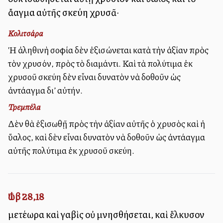
ἄλλαγμα αὐτῆς σκεύη χρυσᾶ·
Κολιτσάρα
Ἡ ἀληθινὴ σοφία δὲν ἐξισώνεται κατὰ τὴν ἀξίαν πρὸς
τὸν χρυσόν, πρὸς τὸ διαμάντι. Καὶ τὰ πολύτιμα ἐκ
χρυσοῦ σκεύη δὲν εἶναι δυνατὸν νὰ δοθοῦν ὡς
ἀντάλλαγμα δι’ αὐτήν.
Τρεμπέλα
Δὲν θὰ ἐξισωθῇ πρὸς τὴν ἀξίαν αὐτῆς ὁ χρυσὸς καὶ ἡ
ὕαλος, καὶ δὲν εἶναι δυνατὸν νὰ δοθοῦν ὡς ἀντάλλαγμα
αὐτῆς πολύτιμα ἐκ χρυσοῦ σκεύη.
Ἰώβ 28,18
μετέωρα καὶ γαβὶς οὐ μνησθήσεται, καὶ ἕλκυσον