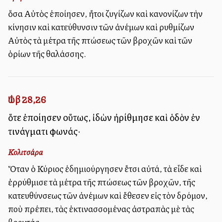
ὅσα Αὐτὸς ἐποίησεν, ἤτοι ζυγίζων καὶ κανονίζων τὴν
κίνησιν καὶ κατεύθυνσιν τῶν ἀνέμων καὶ ρυθμίζων
Αὐτὸς τὰ μέτρα τῆς πτώσεως τῶν βροχῶν καὶ τῶν
ὁρίων τῆς θαλάσσης.
Ἰώβ 28,26
ὅτε ἐποίησεν οὕτως, ἰδὼν ἠρίθμησε καὶ ὁδὸν ἐν
τινάγματι φωνάς·
Κολιτσάρα
Ὅταν ὁ Κύριος ἐδημιούργησεν ἔτσι αὐτά, τὰ εἶδε καὶ
ἐρρύθμισε τὰ μέτρα τῆς πτώσεως τῶν βροχῶν, τῆς
κατευθύνσεως τῶν ἀνέμων καὶ ἔθεσεν εἰς τὸν δρόμον,
ποὺ πρέπει, τὰς ἐκτινασσομένας ἀστραπὰς μὲ τὰς