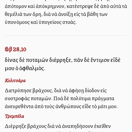
ἀπότομον καὶ ἀπόκρημνον, κατέστρεψε δὲ ἀπὸ αὐτὰ τὰ
θεμέλιά των ὄρη, διὰ νὰ ἀνοίξῃ εἰς τὰ βάθη των
ὑπονόμους καὶ ὑπογείους στοάς.
Ἰώβ 28,10
δίνας δὲ ποταμῶν διέρρηξε, πᾶν δὲ ἔντιμον εἶδέ
μου ὁ ὀφθαλμός.
Κολιτσάρα
Διετρύπησε βράχους, διὰ νὰ ἀφήσῃ δίοδον εἰς
συστροφὰς ποταμῶν. Πολλὰ δὲ πολύτιμα πράγματα
ἀνευρεθέντα ἀπὸ τοὺς ἀνθρώπους εἶδε τὸ μάτι μου.
Τρεμπέλα
Διέρρηξε βράχους διὰ νὰ ἀναπηδήσουν ἐκεῖθεν