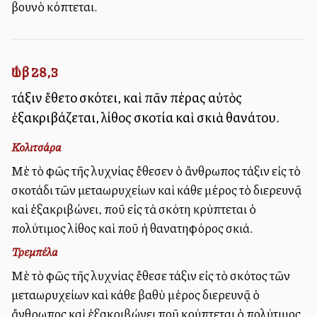
βουνὸ κόπτεται.
Ἰώβ 28,3
τάξιν ἔθετο σκότει, καὶ πᾶν πέρας αὐτὸς
ἐξακριβάζεται, λίθος σκοτία καὶ σκιὰ θανάτου.
Κολιτσάρα
Μὲ τὸ φῶς τῆς λυχνίας ἔθεσεν ὁ ἄνθρωπος τάξιν εἰς τὸ
σκοτάδι τῶν μεταλλωρυχείων καὶ κάθε μέρος τὸ διερευνᾷ
καὶ ἐξακριβώνει, ποῦ εἰς τὰ σκότη κρύπτεται ὁ
πολύτιμος λίθος καὶ ποῦ ἡ θανατηφόρος σκιά.
Τρεμπέλα
Μὲ τὸ φῶς τῆς λυχνίας ἔθεσε τάξιν εἰς τὸ σκότος τῶν
μεταλλωρυχείων καὶ κάθε βαθὺ μέρος διερευνᾷ ὁ
ἄνθρωπος καὶ ἐξακριβώνει ποῦ κρύπτεται ὁ πολύτιμος