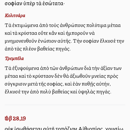
σοφίαν ὑπὲρ τὰ ἐσώτατα·
Κολιτσάρα
Τὰ ἐκτιμώμενα ἀπὸ τοὺς ἀνθρώπους πολύτιμα μέταλλα
καὶ τὰ κρύσταλλα οὔτε κἂν καὶ ἠμποροῦν νὰ
μνημονευθοῦν ἐνώπιον αὐτῆς. Τὴν σοφίαν ἕλκυσέ την
ἀπὸ τὰς πλέον βαθείας πηγάς.
Τρεμπέλα
Τὰ ἐξυψούμενα ἀπὸ τῶν ἀνθρώπων διὰ τὴν ἀξίαν των
μέταλλα καὶ τὸ κρύσταλλον δὲν θὰ ἀξιωθοῦν μνείας πρὸς
σύγκρισιν μετὰ τῆς σοφίας, καὶ ἐὰν ποθῇς αὐτήν,
ἕλκυσέ την ἀπὸ πολὺ βαθείας καὶ ὑψηλὰς πηγάς.
Ἰώβ 28,19
οὐκ ἰσωθήσεται αὐτῇ τοπάζιον Αἰθιοπίας, χρυσίῳ