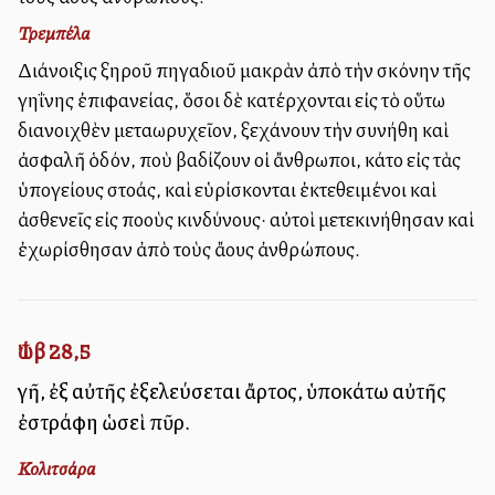
Τρεμπέλα
Διάνοιξις ξηροῦ πηγαδιοῦ μακρὰν ἀπὸ τὴν σκόνην τῆς
γηΐνης ἐπιφανείας, ὅσοι δὲ κατέρχονται εἰς τὸ οὕτω
διανοιχθὲν μεταλλωρυχεῖον, ξεχάνουν τὴν συνήθη καὶ
ἀσφαλῆ ὁδόν, ποὺ βαδίζουν οἱ ἄνθρωποι, κάτο εἰς τὰς
ὑπογείους στοάς, καὶ εὑρίσκονται ἐκτεθειμένοι καὶ
ἀσθενεῖς εἰς πολλοὺς κινδύνους· αὐτοὶ μετεκινήθησαν καὶ
ἐχωρίσθησαν ἀπὸ τοὺς ἄλλους ἀνθρώπους.
Ἰώβ 28,5
γῆ, ἐξ αὐτῆς ἐξελεύσεται ἄρτος, ὑποκάτω αὐτῆς
ἐστράφη ὡσεὶ πῦρ.
Κολιτσάρα