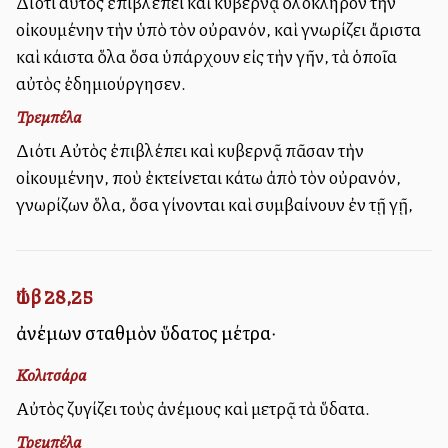
Διότι αὐτὸς ἐπιβλέπει καὶ κυβερνᾷ ὁλόκληρον τὴν
οἰκουμένην τὴν ὑπὸ τὸν οὐρανόν, καὶ γνωρίζει ἄριστα
καὶ κάλλιστα ὅλα ὅσα ὑπάρχουν εἰς τὴν γῆν, τὰ ὁποῖα
αὐτὸς ἐδημιούργησεν.
Τρεμπέλα
Διότι Αὐτὸς ἐπιβλέπει καὶ κυβερνᾷ πᾶσαν τὴν
οἰκουμένην, ποὺ ἐκτείνεται κάτω ἀπὸ τὸν οὐρανόν,
γνωρίζων ὅλα, ὅσα γίνονται καὶ συμβαίνουν ἐν τῇ γῇ,
Ἰώβ 28,25
ἀνέμων σταθμὸν ὕδατος μέτρα·
Κολιτσάρα
Αὐτὸς ζυγίζει τοὺς ἀνέμους καὶ μετρᾷ τὰ ὕδατα.
Τρεμπέλα