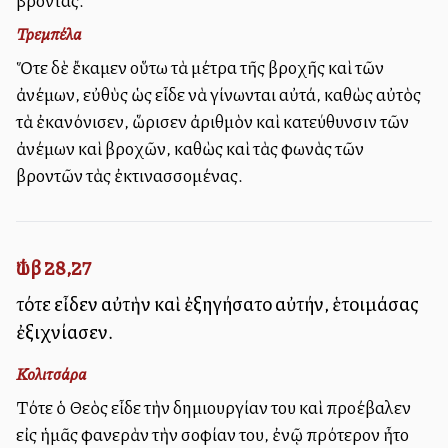
βροντάς.
Τρεμπέλα
Ὅτε δὲ ἔκαμεν οὕτω τὰ μέτρα τῆς βροχῆς καὶ τῶν
ἀνέμων, εὐθὺς ὡς εἶδε νὰ γίνωνται αὐτά, καθὼς αὐτὸς
τὰ ἐκανόνισεν, ὥρισεν ἀριθμὸν καὶ κατεύθυνσιν τῶν
ἀνέμων καὶ βροχῶν, καθὼς καὶ τὰς φωνὰς τῶν
βροντῶν τὰς ἐκτινασσομένας.
Ἰώβ 28,27
τότε εἶδεν αὐτὴν καὶ ἐξηγήσατο αὐτήν, ἑτοιμάσας
ἐξιχνίασεν.
Κολιτσάρα
Τότε ὁ Θεὸς εἶδε τὴν δημιουργίαν του καὶ προέβαλεν
εἰς ἡμᾶς φανερὰν τὴν σοφίαν του, ἐνῷ πρότερον ἦτο