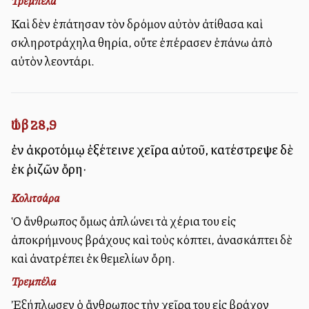
Τρεμπέλα
Καὶ δὲν ἐπάτησαν τὸν δρόμον αὐτὸν ἀτίθασα καὶ
σκληροτράχηλα θηρία, οὔτε ἐπέρασεν ἐπάνω ἀπὸ
αὐτὸν λεοντάρι.
Ἰώβ 28,9
ἐν ἀκροτόμῳ ἐξέτεινε χεῖρα αὐτοῦ, κατέστρεψε δὲ
ἐκ ῥιζῶν ὄρη·
Κολιτσάρα
Ὁ ἄνθρωπος ὅμως ἀπλώνει τὰ χέρια του εἰς
ἀποκρήμνους βράχους καὶ τοὺς κόπτει, ἀνασκάπτει δὲ
καὶ ἀνατρέπει ἐκ θεμελίων ὄρη.
Τρεμπέλα
Ἐξήπλωσεν ὁ ἄνθρωπος τὴν χεῖρα του εἰς βράχον