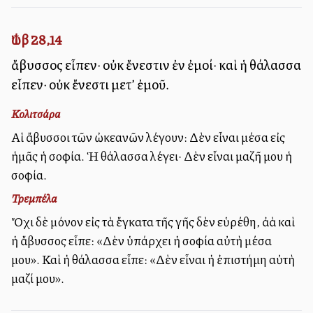
Ἰώβ 28,14
ἄβυσσος εἶπεν· οὐκ ἔνεστιν ἐν ἐμοί· καὶ ἡ θάλασσα
εἶπεν· οὐκ ἔνεστι μετ’ ἐμοῦ.
Κολιτσάρα
Αἱ ἄβυσσοι τῶν ὠκεανῶν λέγουν: Δὲν εἶναι μέσα εἰς
ἡμᾶς ἡ σοφία. Ἡ θάλασσα λέγει· Δὲν εἶναι μαζῆ μου ἡ
σοφία.
Τρεμπέλα
Ὄχι δὲ μόνον εἰς τὰ ἔγκατα τῆς γῆς δὲν εὑρέθη, ἀλλὰ καὶ
ἡ ἄβυσσος εἶπε: «Δὲν ὑπάρχει ἡ σοφία αὐτὴ μέσα
μου». Καὶ ἡ θάλασσα εἶπε: «Δὲν εἶναι ἡ ἐπιστήμη αὐτὴ
μαζί μου».