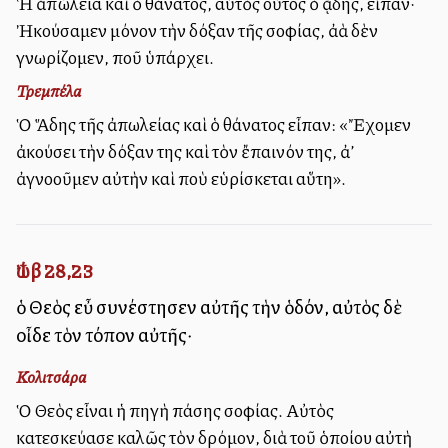
Ἡ ἀπώλεια καὶ ὁ θάνατος, αὐτὸς οὗτος ὁ ᾅδης, εἶπαν·
Ἠκούσαμεν μόνον τὴν δόξαν τῆς σοφίας, ἀλλὰ δὲν
γνωρίζομεν, ποῦ ὑπάρχει.
Τρεμπέλα
Ὁ Ἅδης τῆς ἀπωλείας καὶ ὁ θάνατος εἶπαν: «Ἔχομεν
ἀκούσει τὴν δόξαν της καὶ τὸν ἔπαινόν της, ἀλλ’
ἀγνοοῦμεν αὐτὴν καὶ ποὺ εὑρίσκεται αὕτη».
Ἰώβ 28,23
ὁ Θεὸς εὖ συνέστησεν αὐτῆς τὴν ὁδόν, αὐτὸς δὲ
οἶδε τὸν τόπον αὐτῆς·
Κολιτσάρα
Ὁ Θεὸς εἶναι ἡ πηγὴ πάσης σοφίας. Αὐτὸς
κατεσκεύασε καλῶς τὸν δρόμον, διὰ τοῦ ὁποίου αὐτὴ