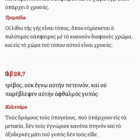
ὑπάρχει ὁ χρυσός.
Τρεμπέλα
Οἱ λίθοι τῆς γῆς εἶναι τόπος, ὅπου εὑρίσκεται ὁ
πολύτιμος σάπφειρος μὲ τὸ κυανοῦν διαφανὲς χρῶμα,
καὶ εἰς τὸ χῶμα τοῦ τόπου αὐτοῦ εἶναι χρυσός.
Ἰώβ 28,7
τρίβος, οὐκ ἔγνω αὐτὴν πετεινόν, καὶ οὐ
παρέβλεψεν αὐτὴν ὀφθαλμὸς γυπός·
Κολιτσάρα
Τοὺς δρόμους τοὺς ὑπογείους, ποὺ ὑπάρχουν εἰς τὰ
μεταλλεία, δὲν τοὺς ἐγνώρισε κανένα πτηνὸν καὶ τὸ
ὀξυδερκὲς μάτι τοῦ γυπὸς δὲν τοὺς εἶδε.