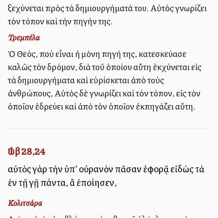
ξεχύνεται πρὸς τὰ δημιουργήματά του. Αὐτὸς γνωρίζει
τὸν τόπον καὶ τὴν πηγήν της.
Τρεμπέλα
Ὁ Θεός, ποὺ εἶναι ἡ μόνη πηγή της, κατεσκεύασε
καλῶς τὸν δρόμον, διὰ τοῦ ὁποίου αὕτη ἐκχύνεται εἰς
τὰ δημιουργήματα καὶ εὑρίσκεται ἀπὸ τοὺς
ἀνθρώπους, Αὐτὸς δὲ γνωρίζει καὶ τὸν τόπον, εἰς τὸν
ὁποῖον ἐδρεύει καὶ ἀπὸ τὸν ὁποῖον ἐκπηγάζει αὕτη.
Ἰώβ 28,24
αὐτὸς γὰρ τὴν ὑπ’ οὐρανὸν πᾶσαν ἐφορᾷ εἰδὼς τὰ
ἐν τῇ γῇ πάντα, ἃ ἐποίησεν,
Κολιτσάρα