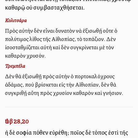
καθαρῷ οὐ συμβασταχθήσεται.
Κολιτσάρα
Πρὸς αὐτὴν δὲν εἶναι δυνατὸν νὰ ἐξισωθῇ οὔτε ὁ
πολύτιμος λίθος τῆς Αἰθιοπίας, τὸ τοπάζιον. Δὲν
ἰσοσταθμίζεται αὐτὴ καὶ δὲν συγκρίνεται μὲ τὸν
καθαρὸν χρυσόν.
Τρεμπέλα
Δὲν θὰ ἐξισωθῇ πρὸς αὐτὴν ὁ πορτοκαλόχρους
ἀδάμας, ποὺ βρίσκεται εἰς τὴν Αἰθιοπίαν, δὲν θὰ
συγκριθῇ αὕτη πρὸς χρυσίον καθαρὸν καὶ γνήσιον.
Ἰώβ 28,20
ἡ δὲ σοφία πόθεν εὑρέθη; ποῖος δὲ τόπος ἐστὶ τῆς