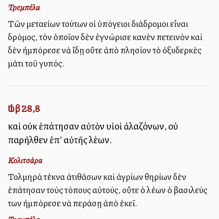
Τρεμπέλα
Τῶν μεταλλείων τούτων οἱ ὑπόγειοι διάδρομοι εἶναι
δρόμος, τὸν ὁποῖον δὲν ἐγνώρισε κανὲν πετεινὸν καὶ
δὲν ἠμπόρεσε νὰ ἴδῃ οὔτε ἀπὸ πλησίον τὸ ὀξυδερκὲς
μάτι τοῦ γυπός.
Ἰώβ 28,8
καὶ οὐκ ἐπάτησαν αὐτὸν υἱοὶ ἀλαζόνων, οὐ
παρῆλθεν ἐπ’ αὐτῆς λέων.
Κολιτσάρα
Τολμηρὰ τέκνα ἀτιθάσων καὶ ἀγρίων θηρίων δὲν
ἐπάτησαν τοὺς τόπους αὐτούς, οὔτε ὁ λέων ὁ βασιλεύς
των ἠμπόρεσε νὰ περάσῃ ἀπὸ ἐκεῖ.