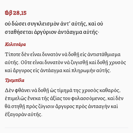
Ἰώβ 28,15
οὐ δώσει συγκλεισμὸν ἀντ’ αὐτῆς, καὶ οὐ
σταθήσεται ἀργύριον ἀντάλλαγμα αὐτῆς·
Κολιτσάρα
Τίποτε δὲν εἶναι δυνατὸν νὰ δοθῇ εἰς ἀντιστάθμισμα
αὐτῆς. Οὔτε εἶναι δυνατὸν νὰ ζυγισθῇ καὶ δοθῇ χρυσὸς
καὶ ἄργυρος εἰς ἀντάλλαγμα καὶ πληρωμὴν αὐτῆς.
Τρεμπέλα
Δὲν φθάνει νὰ δοθῇ ὡς τίμημά της χρυσὸς καθαρός,
ἐπιμελῶς ἕνεκα τῆς ἀξίας του φυλασσόμενος, καὶ δὲν
θὰ στηθῇ πρὸς ζύγισιν ἄργυρος πρὸς ἀνταλλαγὴν καὶ
ἐξαγορὰν αὐτῆς.