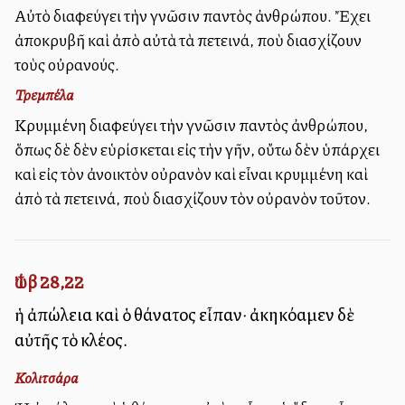
Αὐτὸ διαφεύγει τὴν γνῶσιν παντὸς ἀνθρώπου. Ἔχει
ἀποκρυβῆ καὶ ἀπὸ αὐτὰ τὰ πετεινά, ποὺ διασχίζουν
τοὺς οὐρανούς.
Τρεμπέλα
Κρυμμένη διαφεύγει τὴν γνῶσιν παντὸς ἀνθρώπου,
ὅπως δὲ δὲν εὑρίσκεται εἰς τὴν γῆν, οὔτω δὲν ὑπάρχει
καὶ εἰς τὸν ἀνοικτὸν οὐρανὸν καὶ εἶναι κρυμμένη καὶ
ἀπὸ τὰ πετεινά, ποὺ διασχίζουν τὸν οὐρανὸν τοῦτον.
Ἰώβ 28,22
ἡ ἀπώλεια καὶ ὁ θάνατος εἶπαν· ἀκηκόαμεν δὲ
αὐτῆς τὸ κλέος.
Κολιτσάρα