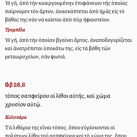
Ἡ γῆ, ἀπὸ τὴν καλλιεργουμένην ἐπιφάνειαν τῆς ὁποίας
παίρνομεν τὸν ἄρτον, ἀνασκάπτεται ἀπὸ ἡμᾶς εἰς τὸ
βάθος της σὰν νὰ καίεται ἀπὸ πῦρ ἡφαιστείου.
Τρεμπέλα
Ἡ γῆ, ἀπὸ τὴν ὁποίαν βγαίνει ἄρτος, ἀναποδογυρίζεται
καὶ ἀνατρέπεται ὑποκάτω της, εἰς τὰ βάθη τῶν
μεταλλωρυχείων, σὰν φωτιά.
Ἰώβ 28,6
τόπος σαπφείρου οἱ λίθοι αὐτῆς, καὶ χῶμα
χρυσίον αὐτῷ.
Κολιτσάρα
Τὰ λιθάρια της εἶναι τόπος, ὅπου εὑρίσκονται οἱ
πολύτιμοι λίθοι τοῦ σαπφείρου καὶ τὸ χῶμα της, ὅπου