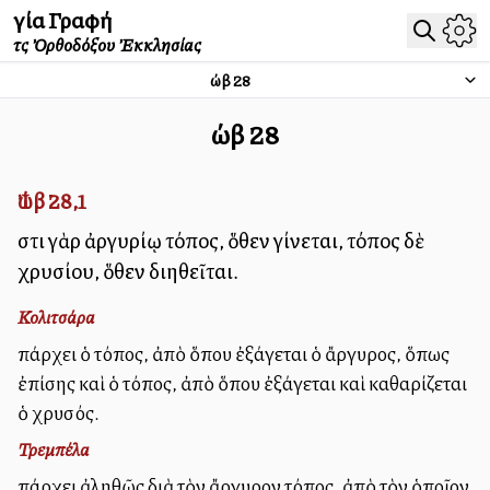
Ἁγία Γραφή
τῆς Ὀρθοδόξου Ἐκκλησίας
Ἰώβ
28
Ἰώβ
28
Ἰώβ 28,1
Ἔστι γὰρ ἀργυρίῳ τόπος, ὅθεν γίνεται, τόπος δὲ
χρυσίου, ὅθεν διηθεῖται.
Κολιτσάρα
Ὑπάρχει ὁ τόπος, ἀπὸ ὅπου ἐξάγεται ὁ ἄργυρος, ὅπως
ἐπίσης καὶ ὁ τόπος, ἀπὸ ὅπου ἐξάγεται καὶ καθαρίζεται
ὁ χρυσός.
Τρεμπέλα
Ὑπάρχει ἀληθῶς διὰ τὸν ἄργυρον τόπος, ἀπὸ τὸν ὁποῖον