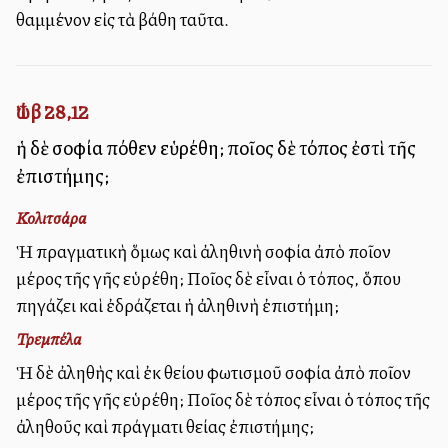
θαμμένον εἰς τὰ βάθη ταῦτα.
Ἰώβ 28,12
ἡ δὲ σοφία πόθεν εὑρέθη; ποῖος δὲ τόπος ἐστὶ τῆς
ἐπιστήμης;
Κολιτσάρα
Ἡ πραγματικὴ ὅμως καὶ ἀληθινὴ σοφία ἀπὸ ποῖον
μέρος τῆς γῆς εὑρέθη; Ποῖος δὲ εἶναι ὁ τόπος, ὅπου
πηγάζει καὶ ἐδράζεται ἡ ἀληθινὴ ἐπιστήμη;
Τρεμπέλα
Ἡ δὲ ἀληθὴς καὶ ἐκ θείου φωτισμοῦ σοφία ἀπὸ ποῖον
μέρος τῆς γῆς εὑρέθη; Ποῖος δὲ τόπος εἶναι ὁ τόπος τῆς
ἀληθοῦς καὶ πράγματι θείας ἐπιστήμης;