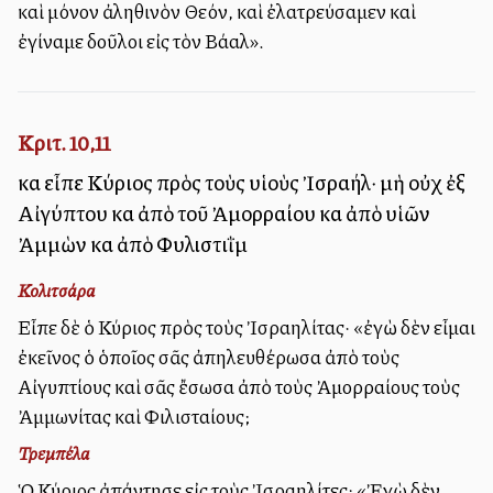
καὶ μόνον ἀληθινὸν Θεόν, καὶ ἐλατρεύσαμεν καὶ
ἐγίναμε δοῦλοι εἰς τὸν Βάαλ».
Κριτ. 10,11
καὶ εἶπε Κύριος πρὸς τοὺς υἱοὺς Ἰσραήλ· μὴ οὐχὶ ἐξ
Αἰγύπτου καὶ ἀπὸ τοῦ Ἀμορραίου καὶ ἀπὸ υἱῶν
Ἀμμὼν καὶ ἀπὸ Φυλιστιῒμ
Κολιτσάρα
Εἶπε δὲ ὁ Κύριος πρὸς τοὺς Ἰσραηλίτας· «ἐγὼ δὲν εἶμαι
ἐκεῖνος ὁ ὁποῖος σᾶς ἀπηλευθέρωσα ἀπὸ τοὺς
Αἰγυπτίους καὶ σᾶς ἔσωσα ἀπὸ τοὺς Ἀμορραίους τοὺς
Ἀμμωνίτας καὶ Φιλισταίους;
Τρεμπέλα
Ὁ Κύριος ἀπάντησε εἰς τοὺς Ἰσραηλίτες: «Ἐγὼ δὲν