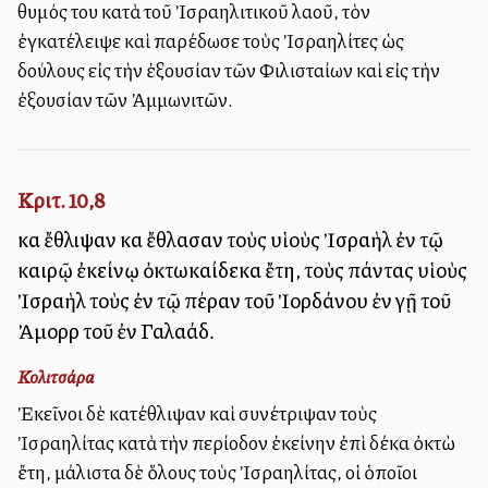
θυμός του κατὰ τοῦ Ἰσραηλιτικοῦ λαοῦ, τὸν
ἐγκατέλειψε καὶ παρέδωσε τοὺς Ἰσραηλίτες ὡς
δούλους εἰς τὴν ἐξουσίαν τῶν Φιλισταίων καὶ εἰς τὴν
ἐξουσίαν τῶν Ἀμμωνιτῶν.
Κριτ. 10,8
καὶ ἔθλιψαν καὶ ἔθλασαν τοὺς υἱοὺς Ἰσραὴλ ἐν τῷ
καιρῷ ἐκείνῳ ὀκτωκαίδεκα ἔτη, τοὺς πάντας υἱοὺς
Ἰσραὴλ τοὺς ἐν τῷ πέραν τοῦ Ἰορδάνου ἐν γῇ τοῦ
Ἀμορρὶ τοῦ ἐν Γαλαάδ.
Κολιτσάρα
Ἐκεῖνοι δὲ κατέθλιψαν καὶ συνέτριψαν τοὺς
Ἰσραηλίτας κατὰ τὴν περίοδον ἐκείνην ἐπὶ δέκα ὀκτὼ
ἔτη, μάλιστα δὲ ὅλους τοὺς Ἰσραηλίτας, οἱ ὁποῖοι