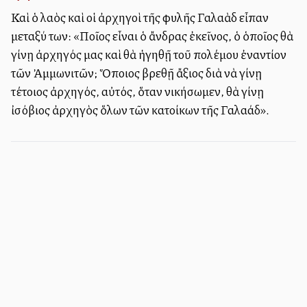
Καὶ ὁ λαὸς καὶ οἱ ἀρχηγοὶ τῆς φυλῆς Γαλαὰδ εἶπαν
μεταξύ των: «Ποῖος εἶναι ὁ ἄνδρας ἐκεῖνος, ὁ ὁποῖος θὰ
γίνῃ ἀρχηγός μας καὶ θὰ ἡγηθῇ τοῦ πολέμου ἐναντίον
τῶν Ἀμμωνιτῶν; Ὅποιος βρεθῇ ἄξιος διὰ νὰ γίνῃ
τέτοιος ἀρχηγός, αὐτός, ὅταν νικήσωμεν, θὰ γίνῃ
ἰσόβιος ἀρχηγὸς ὅλων τῶν κατοίκων τῆς Γαλαάδ».
Πληροφορίες ιστοσελίδας - Επικοινωνία
Εγγραφή στο Newsletter
Συνεισφορά
Όροι Χρήσης