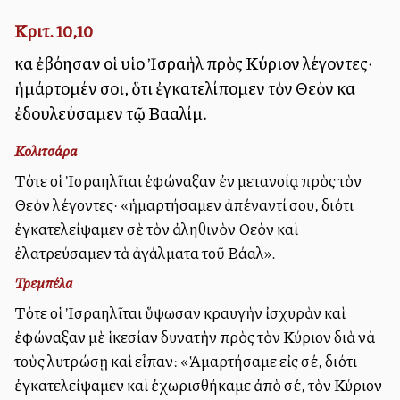
Κριτ. 10,10
καὶ ἐβόησαν οἱ υἱοὶ Ἰσραὴλ πρὸς Κύριον λέγοντες·
ἡμάρτομέν σοι, ὅτι ἐγκατελίπομεν τὸν Θεὸν καὶ
ἐδουλεύσαμεν τῷ Βααλίμ.
Κολιτσάρα
Τότε οἱ Ἰσραηλῖται ἐφώναξαν ἐν μετανοίᾳ πρὸς τὸν
Θεὸν λέγοντες· «ἡμαρτήσαμεν ἀπέναντί σου, διότι
ἐγκατελείψαμεν σὲ τὸν ἀληθινὸν Θεὸν καὶ
ἐλατρεύσαμεν τὰ ἀγάλματα τοῦ Βάαλ».
Τρεμπέλα
Τότε οἱ Ἰσραηλῖται ὕψωσαν κραυγὴν ἰσχυρὰν καὶ
ἐφώναξαν μὲ ἱκεσίαν δυνατὴν πρὸς τὸν Κύριον διὰ νὰ
τοὺς λυτρώσῃ καὶ εἶπαν: «Ἁμαρτήσαμε εἰς σέ, διότι
ἐγκατελείψαμεν καὶ ἐχωρισθήκαμε ἀπὸ σέ, τὸν Κύριον