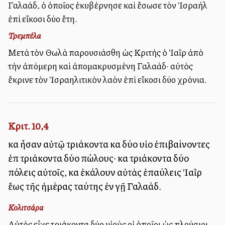
Γαλαάδ, ὁ ὁποῖος ἐκυβέρνησε καὶ ἔσωσε τὸν Ἰσραὴλ
ἐπὶ εἴκοσι δύο ἔτη.
Τρεμπέλα
Μετὰ τὸν Θωλὰ παρουσιάσθη ὡς Κριτὴς ὁ Ἰαῒρ ἀπὸ
τὴν ἀπόμερη καὶ ἀπομακρυσμένη Γαλαάδ· αὐτὸς
ἔκρινε τὸν Ἰσραηλιτικὸν λαὸν ἐπὶ εἴκοσι δύο χρόνια.
Κριτ. 10,4
καὶ ἦσαν αὐτῷ τριάκοντα καὶ δύο υἱοὶ ἐπιβαίνοντες
ἐπὶ τριάκοντα δύο πώλους· καὶ τριάκοντα δύο
πόλεις αὐτοῖς, καὶ ἐκάλουν αὐτὰς ἐπαύλεις Ἰαῒρ
ἕως τῆς ἡμέρας ταύτης ἐν γῇ Γαλαάδ.
Κολιτσάρα
Αὐτὸς εἶχε τριάκοντα δύο υἱοὺς οἱ ὁποῖοι ὡς πλούσιοι