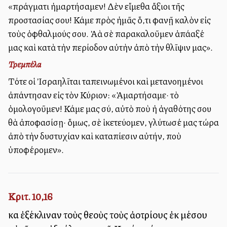
«πράγματι ἡμαρτήσαμεν! Δὲν εἴμεθα ἄξιοι τῆς
προστασίας σου! Κάμε πρὸς ἡμᾶς ὅ,τι φανῇ καλὸν εἰς
τοὺς ὀφθαλμούς σου. Ἀλλὰ σὲ παρακαλοῦμεν ἁπάλλαξέ
μας καὶ κατὰ τὴν περίοδον αὐτὴν ἀπὸ τὴν θλῖψιν μας».
Τρεμπέλα
Τότε οἱ Ἰσραηλῖται ταπεινωμένοι καὶ μετανοημένοι
ἀπάντησαν εἰς τὸν Κύριον: «Ἁμαρτήσαμε· τὸ
ὁμολογοῦμεν! Κάμε μας σύ, αὐτὸ ποὺ ἡ ἀγαθότης σου
θὰ ἀποφασίσῃ· ὅμως, σὲ ἱκετεύομεν, γλύτωσέ μας τώρα
ἀπὸ τὴν δυστυχίαν καὶ καταπίεσιν αὐτήν, ποὺ
ὑποφέρομεν».
Κριτ. 10,16
καὶ ἐξέκλιναν τοὺς θεοὺς τοὺς ἀλλοτρίους ἐκ μέσου