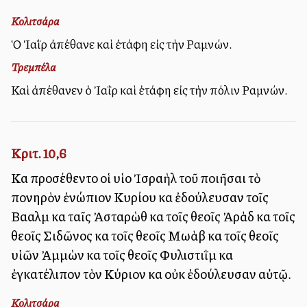
Κολιτσάρα
Ὁ Ἰαῒρ ἀπέθανε καὶ ἐτάφη εἰς τὴν Ραμνών.
Τρεμπέλα
Καὶ ἀπέθανεν ὁ Ἰαῒρ καὶ ἐτάφη εἰς τὴν πόλιν Ραμνών.
Κριτ. 10,6
Καὶ προσέθεντο οἱ υἱοὶ Ἰσραὴλ τοῦ ποιῆσαι τὸ
πονηρὸν ἐνώπιον Κυρίου καὶ ἐδούλευσαν τοῖς
Βααλὶμ καὶ ταῖς Ἀσταρὼθ καὶ τοῖς θεοῖς Ἀρὰδ καὶ τοῖς
θεοῖς Σιδῶνος καὶ τοῖς θεοῖς Μωὰβ καὶ τοῖς θεοῖς
υἱῶν Ἀμμὼν καὶ τοῖς θεοῖς Φυλιστιῒμ καὶ
ἐγκατέλιπον τὸν Κύριον καὶ οὐκ ἐδούλευσαν αὐτῷ.
Κολιτσάρα