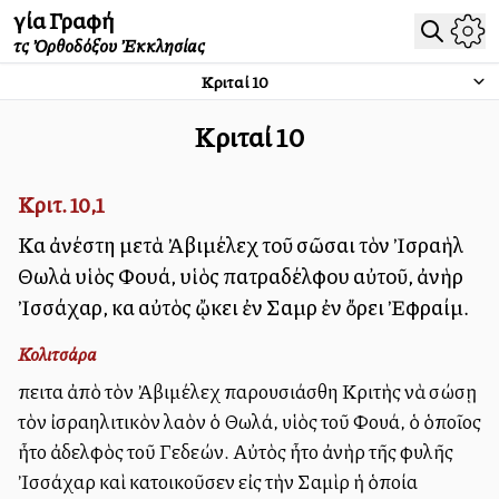
Ἁγία Γραφή
τῆς Ὀρθοδόξου Ἐκκλησίας
Κριταί
10
Κριταί
10
Κριτ. 10,1
Καὶ ἀνέστη μετὰ Ἀβιμέλεχ τοῦ σῶσαι τὸν Ἰσραὴλ
Θωλὰ υἱὸς Φουά, υἱὸς πατραδέλφου αὐτοῦ, ἀνὴρ
Ἰσσάχαρ, καὶ αὐτὸς ᾤκει ἐν Σαμὶρ ἐν ὄρει Ἐφραίμ.
Κολιτσάρα
Ἔπειτα ἀπὸ τὸν Ἀβιμέλεχ παρουσιάσθη Κριτὴς νὰ σώσῃ
τὸν ἰσραηλιτικὸν λαὸν ὁ Θωλά, υἱὸς τοῦ Φουά, ὁ ὁποῖος
ἦτο ἀδελφὸς τοῦ Γεδεών. Αὐτὸς ἦτο ἀνὴρ τῆς φυλῆς
Ἰσσάχαρ καὶ κατοικοῦσεν εἰς τὴν Σαμὶρ ἡ ὁποία