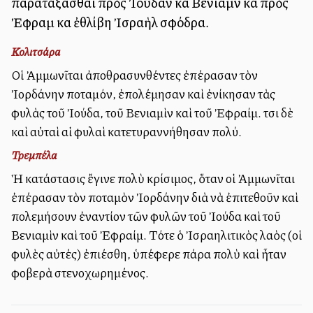
παρατάξασθαι πρὸς Ἰούδαν καὶ Βενιαμὶν καὶ πρὸς
Ἐφραὶμ καὶ ἐθλίβη Ἰσραὴλ σφόδρα.
Κολιτσάρα
Οἱ Ἀμμωνῖται ἀποθρασυνθέντες ἐπέρασαν τὸν
Ἰορδάνην ποταμόν, ἐπολέμησαν καὶ ἐνίκησαν τὰς
φυλὰς τοῦ Ἰούδα, τοῦ Βενιαμὶν καὶ τοῦ Ἐφραίμ. Ἔτσι δὲ
καὶ αὐταὶ αἱ φυλαὶ κατετυραννήθησαν πολύ.
Τρεμπέλα
Ἡ κατάστασις ἔγινε πολὺ κρίσιμος, ὅταν οἱ Ἀμμωνῖται
ἐπέρασαν τὸν ποταμὸν Ἰορδάνην διὰ νὰ ἐπιτεθοῦν καὶ
πολεμήσουν ἐναντίον τῶν φυλῶν τοῦ Ἰούδα καὶ τοῦ
Βενιαμὶν καὶ τοῦ Ἐφραίμ. Τότε ὁ Ἰσραηλιτικὸς λαὸς (οἱ
φυλὲς αὐτές) ἐπιέσθη, ὑπέφερε πάρα πολὺ καὶ ἦταν
φοβερὰ στενοχωρημένος.