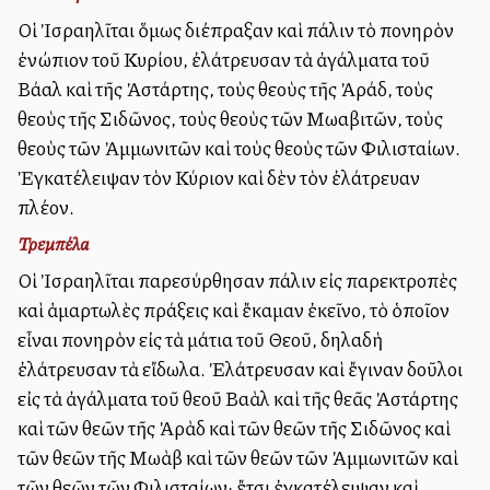
Οἱ Ἰσραηλῖται ὅμως διέπραξαν καὶ πάλιν τὸ πονηρὸν
ἐνώπιον τοῦ Κυρίου, ἐλάτρευσαν τὰ ἀγάλματα τοῦ
Βάαλ καὶ τῆς Ἀστάρτης, τοὺς θεοὺς τῆς Ἀράδ, τοὺς
θεοὺς τῆς Σιδῶνος, τοὺς θεοὺς τῶν Μωαβιτῶν, τοὺς
θεοὺς τῶν Ἀμμωνιτῶν καὶ τοὺς θεοὺς τῶν Φιλισταίων.
Ἐγκατέλειψαν τὸν Κύριον καὶ δὲν τὸν ἐλάτρευαν
πλέον.
Τρεμπέλα
Οἱ Ἰσραηλῖται παρεσύρθησαν πάλιν εἰς παρεκτροπὲς
καὶ ἁμαρτωλὲς πράξεις καὶ ἔκαμαν ἐκεῖνο, τὸ ὁποῖον
εἶναι πονηρὸν εἰς τὰ μάτια τοῦ Θεοῦ, δηλαδὴ
ἐλάτρευσαν τὰ εἴδωλα. Ἐλάτρευσαν καὶ ἔγιναν δοῦλοι
εἰς τὰ ἀγάλματα τοῦ θεοῦ Βαὰλ καὶ τῆς θεᾶς Ἀστάρτης
καὶ τῶν θεῶν τῆς Ἀρὰδ καὶ τῶν θεῶν τῆς Σιδῶνος καὶ
τῶν θεῶν τῆς Μωὰβ καὶ τῶν θεῶν τῶν Ἀμμωνιτῶν καὶ
τῶν θεῶν τῶν Φιλισταίων· ἔτσι ἐγκατέλειψαν καὶ