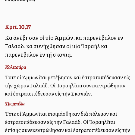
Κριτ. 10,17
Καὶ ἀνέβησαν οἱ υἱοὶ Ἀμμών, καὶ παρενέβαλον ἐν
Γαλαάδ. καὶ συνήχθησαν οἱ υἱοὶ Ἰσραὴλ καὶ
παρενέβαλον ἐν τῇ σκοπιᾷ.
Κολιτσάρα
Τότε οἱ Ἀμμωνῖται μετέβησαν καὶ ἐστρατοπέδευσαν εἰς
τὴν χώραν Γαλαάδ. Οἱ Ἰσραηλῖται συνεκεντρώθησαν
καὶ ἐστρατοπέδευσαν εἰς τὴν Σκοπιάν.
Τρεμπέλα
Τότε οἱ Ἀμμωνῖται ἑτοιμάσθηκαν διὰ πόλεμον καὶ
ἐστρατοπέδευσαν εἰς τὴν Γαλαάδ. Οἱ Ἰσραηλῖται
ἐπίσης συνεκεντρώθησαν καὶ ἐστρατοπέδευσαν εἰς τὴν