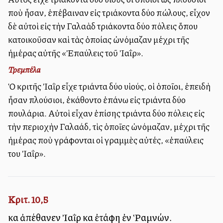
ποὺ ἦσαν, ἐπέβαιναν εἰς τριάκοντα δύο πώλους, εἶχον
δὲ αὐτοὶ εἰς τὴν Γαλαὰδ τριάκοντα δύο πόλεις ὅπου
κατοικοῦσαν καὶ τὰς ὁποίας ὠνόμαζαν μέχρι τῆς
ἡμέρας αὐτῆς «Ἐπαύλεις τοῦ Ἰαΐρ».
Τρεμπέλα
Ὁ κριτῆς Ἰαῒρ εἶχε τριάντα δύο υἱούς, οἱ ὁποῖοι, ἐπειδὴ
ἦσαν πλούσιοι, ἐκάθοντο ἐπάνω εἰς τριάντα δύο
πουλάρια. Αὐτοὶ εἶχαν ἐπίσης τριάντα δύο πόλεις εἰς
τὴν περιοχὴν Γαλαάδ, τὶς ὁποῖες ὠνόμαζαν, μέχρι τῆς
ἡμέρας ποὺ γράφονται οἱ γραμμὲς αὐτές, «ἐπαύλεις
του Ἰαΐρ».
Κριτ. 10,5
καὶ ἀπέθανεν Ἰαῒρ καὶ ἐτάφη ἐν Ῥαμνών.