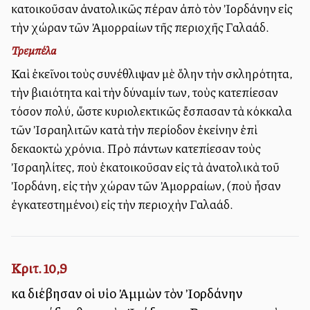
κατοικοῦσαν ἀνατολικῶς πέραν ἀπὸ τὸν Ἰορδάνην εἰς
τὴν χώραν τῶν Ἀμορραίων τῆς περιοχῆς Γαλαάδ.
Τρεμπέλα
Καὶ ἐκεῖνοι τοὺς συνέθλιψαν μὲ ὅλην τὴν σκληρότητα,
τὴν βιαιότητα καὶ τὴν δύναμίν των, τοὺς κατεπίεσαν
τόσον πολύ, ὥστε κυριολεκτικῶς ἔσπασαν τὰ κόκκαλα
τῶν Ἰσραηλιτῶν κατὰ τὴν περίοδον ἐκείνην ἐπὶ
δεκαοκτὼ χρόνια. Πρὸ πάντων κατεπίεσαν τοὺς
Ἰσραηλίτες, ποὺ ἑκατοικοῦσαν εἰς τὰ ἀνατολικὰ τοῦ
Ἰορδάνη, εἰς τὴν χώραν τῶν Ἀμορραίων, (ποὺ ἦσαν
ἐγκατεστημένοι) εἰς τὴν περιοχὴν Γαλαάδ.
Κριτ. 10,9
καὶ διέβησαν οἱ υἱοὶ Ἀμμὼν τὸν Ἰορδάνην