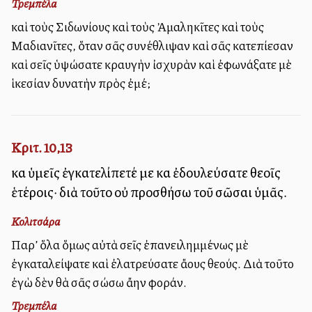
Τρεμπέλα
καὶ τοὺς Σιδωνίους καὶ τοὺς Ἀμαληκῖτες καὶ τοὺς
Μαδιανῖτες, ὅταν σᾶς συνέθλιψαν καὶ σᾶς κατεπίεσαν
καὶ σεῖς ὑψώσατε κραυγὴν ἰσχυρὰν καὶ ἐφωνάξατε μὲ
ἱκεσίαν δυνατὴν πρὸς ἐμέ;
Κριτ. 10,13
καὶ ὑμεῖς ἐγκατελίπετέ με καὶ ἐδουλεύσατε θεοῖς
ἑτέροις· διὰ τοῦτο οὐ προσθήσω τοῦ σῶσαι ὑμᾶς.
Κολιτσάρα
Παρ’ ὅλα ὅμως αὐτὰ σεῖς ἐπανειλημμένως μὲ
ἐγκαταλείψατε καὶ ἐλατρεύσατε ἄλλους θεούς. Διὰ τοῦτο
ἐγὼ δὲν θὰ σᾶς σώσω ἄλλην φοράν.
Τρεμπέλα