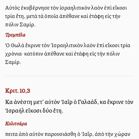
Αὐτὸς ἐκυβέρνησε τὸν ἰσραηλιτικὸν λαὸν ἐπὶ εἴκοσι
τρία ἔτη, μετὰ τὰ ὁποῖα ἀπέθανε καὶ ἐτάφη εἰς τὴν
πόλιν Σαμίρ.
Τρεμπέλα
Ὁ Θωλὰ ἔκρινε τὸν Ἰσραηλιτικὸν λαὸν ἐπὶ εἴκοσι τρία
χρόνια· κατόπιν ἀπέθανε καὶ ἐτάφη εἰς τὴν πόλιν
Σαμίρ.
Κριτ. 10,3
Καὶ ἀνέστη μετ’ αὐτὸν Ἰαῒρ ὁ Γαλαάδ, καὶ ἔκρινε τὸν
Ἰσραὴλ εἴκοσι δύο ἔτη.
Κολιτσάρα
Ἔπειτα ἀπὸ αὐτὸν παρουσιάσθη ὁ Ἰαΐρ, ἀπὸ τὴν χώραν