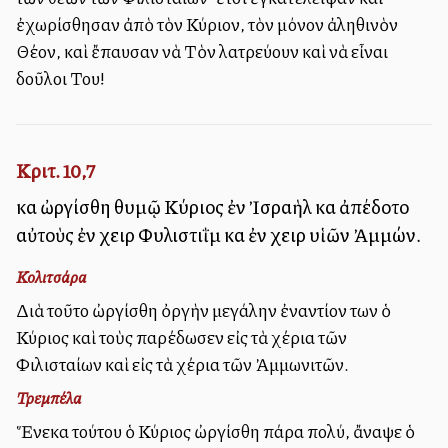
ἐχωρίσθησαν ἀπὸ τὸν Κύριον, τὸν μόνον ἀληθινὸν
Θέον, καὶ ἔπαυσαν νὰ Τὸν λατρεύουν καὶ νὰ εἶναι
δοῦλοι Του!
Κριτ. 10,7
καὶ ὠργίσθη θυμῷ Κύριος ἐν Ἰσραὴλ καὶ ἀπέδοτο
αὐτοὺς ἐν χειρὶ Φυλιστιῒμ καὶ ἐν χειρὶ υἱῶν Ἀμμών.
Κολιτσάρα
Διὰ τοῦτο ὠργίσθη ὀργὴν μεγάλην ἐναντίον των ὁ
Κύριος καὶ τοὺς παρέδωσεν εἰς τὰ χέρια τῶν
Φιλισταίων καὶ εἰς τὰ χέρια τῶν Ἀμμωνιτῶν.
Τρεμπέλα
Ἕνεκα τούτου ὁ Κύριος ὠργίσθη πάρα πολύ, ἄναψε ὁ