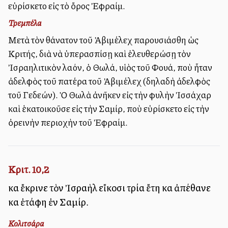
εὑρίσκετο εἰς τὸ ὄρος Ἐφραίμ.
Τρεμπέλα
Μετὰ τὸν θάνατον τοῦ Ἀβιμέλεχ παρουσιάσθη ὡς
Κριτής, διὰ νὰ ὑπερασπίσῃ καὶ ἐλευθερώσῃ τὸν
Ἰσραηλιτικὸν λαόν, ὁ Θωλά, υἱὸς τοῦ Φουά, ποὺ ἦταν
ἀδελφὸς τοῦ πατέρα τοῦ Ἀβιμέλεχ (δηλαδὴ ἀδελφὸς
τοῦ Γεδεών). Ὁ Θωλὰ ἀνῆκεν εἰς τὴν φυλὴν Ἰσσάχαρ
καὶ ἑκατοικοῦσε εἰς τὴν Σαμίρ, ποὺ εὑρίσκετο εἰς τὴν
ὀρεινὴν περιοχὴν τοῦ Ἐφραίμ.
Κριτ. 10,2
καὶ ἔκρινε τὸν Ἰσραὴλ εἴκοσι τρία ἔτη καὶ ἀπέθανε
καὶ ἐτάφη ἐν Σαμίρ.
Κολιτσάρα