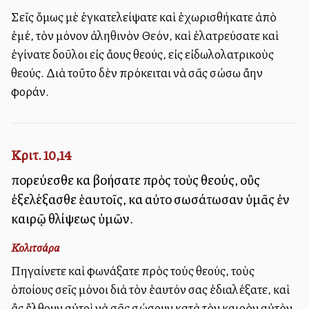
Σεῖς ὅμως μὲ ἐγκατελείψατε καὶ ἐχωρισθήκατε ἀπὸ
ἐμέ, τὸν μόνον ἀληθινὸν Θεόν, καὶ ἐλατρεύσατε καὶ
ἐγίνατε δοῦλοι εἰς ἄλλους θεούς, εἰς εἰδωλολατρικοὺς
θεούς. Διὰ τοῦτο δὲν πρόκειται νὰ σᾶς σώσω ἄλλην
φοράν.
Κριτ. 10,14
πορεύεσθε καὶ βοήσατε πρὸς τοὺς θεούς, οὓς
ἐξελέξασθε ἑαυτοῖς, καὶ αὐτοὶ σωσάτωσαν ὑμᾶς ἐν
καιρῷ θλίψεως ὑμῶν.
Κολιτσάρα
Πηγαίνετε καὶ φωνάξατε πρὸς τοὺς θεούς, τοὺς
ὁποίους σεῖς μόνοι διὰ τὸν ἑαυτόν σας ἐδιαλέξατε, καὶ
ἂς ἔλθουν αὐτοὶ νὰ σᾶς σώσουν κατὰ τὸν καιρὸν αὐτὸν