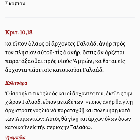
Σκοπιάν.
Κριτ. 10,18
καὶ εἶπον ὁ λαὸς οἱ ἄρχοντες Γαλαάδ, ἀνὴρ πρὸς
τὸν πλησίον αὐτοῦ· τίς ὁ ἀνήρ, ὅστις ἂν ἄρξεται
παρατάξασθαι πρὸς υἱοὺς Ἀμμών; καὶ ἔσται εἰς
ἄρχοντα πᾶσι τοῖς κατοικοῦσι Γαλαάδ.
Κολιτσάρα
Ὁ ἰσραηλιτιτικὸς λαὸς καὶ οἱ ἄρχοντές του, ἐκεῖ εἰς τὴν
χώραν Γαλαάδ, εἶπαν μεταξύ των· «ποῖος ἀνὴρ θὰ γίνῃ
ἀρχιστράτηγος διὰ νὰ παραταχθῇ καὶ πολεμήσῃ κατὰ
τῶν Ἀμμωνιτῶν; Αὐτὸς θὰ γίνῃ καὶ ἄρχων ὅλων ὅσων
κατοικοῦν εἰς τὴν περιοχὴν Γαλαάδ».
Τρεμπέλα