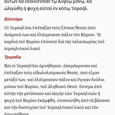
αὐτῶν καὶ ἐδούλευσαν τῷ Κυρίῳ μόνῳ, καὶ
ὠλιγώθη ἡ ψυχὴ αὐτοῦ ἐν κόπῳ Ἰσραήλ.
Κολιτσάρα
Οἱ Ἰσραηλῖται ἐπέταξαν τοὺς ξένους θεοὺς ἀπὸ
ἀνάμεσά των καὶ ἐλάτρευσαν πάλιν τὸν Κύριον. Ἡ
καρδιὰ τοῦ Κυρίου ἐπόνεσε διὰ τὰς ταλαιπωρίας τοῦ
ἰσραηλιτικοῦ λαοῦ.
Τρεμπέλα
Καὶ οἱ Ἰσραηλῖται ἀρνήθηκαν, ἀπεμάκρυναν καὶ
ἐπέταξαν τοὺς εἰδωλολατρικοὺς θεούς, ποὺ εἶχαν
μεταξύ των, καὶ ἐλάτρευσαν πάλιν καὶ ἔγιναν δοῦλοι
μόνον τοῦ Κυρίου, τοῦ ἀληθινοῦ Θεοῦ· ὕστερα ἀπὸ
αὐτὴν τὴν μετάνοιαν καὶ ἀλλαγὴν τῶν Ἰσραηλιτῶν ἡ
ψυχὴ τοῦ Κυρίου ἐκάμφθη, συνεκινήθη ἀπὸ τὰ βάσανα
καὶ τὴν δυστυχίαν τοῦ Ἰσραηλιτικοῦ λαοῦ καὶ τὸν
ἐσυμπάθησε,