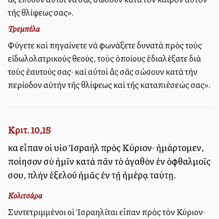
τῆς θλίψεως σας».
Τρεμπέλα
Φύγετε καὶ πηγαίνετε νὰ φωνάξετε δυνατὰ πρὸς τοὺς
εἰδωλολατρικοὺς θεούς, τοὺς ὁποίους ἐδιαλέξατε διὰ
τοὺς ἑαυτούς σας· καὶ αὐτοὶ ἂς σᾶς σώσουν κατὰ τὴν
περίοδον αὐτὴν τῆς θλίψεως καὶ τῆς καταπιέσεώς σας».
Κριτ. 10,15
καὶ εἶπαν οἱ υἱοὶ Ἰσραὴλ πρὸς Κύριον· ἡμάρτομεν,
ποίησον σὺ ἡμῖν κατὰ πᾶν τὸ ἀγαθὸν ἐν ὀφθαλμοῖς
σου, πλὴν ἐξελοῦ ἡμᾶς ἐν τῇ ἡμέρᾳ ταύτῃ.
Κολιτσάρα
Συντετριμμένοι οἱ Ἰσραηλῖται εἶπαν πρὸς τὸν Κύριον·