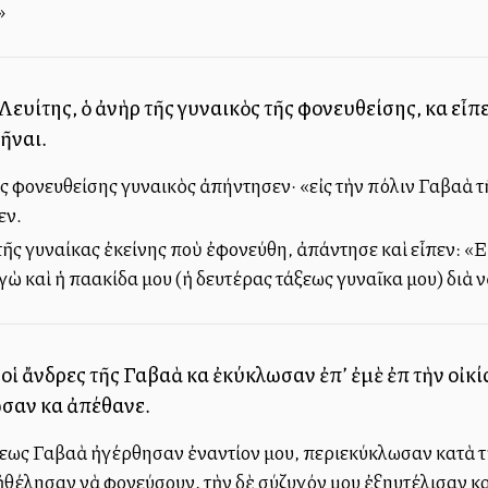
»
 Λευίτης, ὁ ἀνὴρ τῆς γυναικὸς τῆς φονευθείσης, καὶ εἶπε
θῆναι.
ῆς φονευθείσης γυναικὸς ἀπήντησεν· «εἰς τὴν πόλιν Γαβαὰ τ
εν.
τῆς γυναίκας ἐκείνης ποὺ ἐφονεύθη, ἀπάντησε καὶ εἶπεν: «Εἰ
ὼ καὶ ἡ παλλακίδα μου (ἡ δευτέρας τάξεως γυναῖκα μου) διὰ
 οἱ ἄνδρες τῆς Γαβαὰ καὶ ἐκύκλωσαν ἐπ’ ἐμὲ ἐπὶ τὴν οἰκ
ωσαν καὶ ἀπέθανε.
εως Γαβαὰ ἠγέρθησαν ἐναντίον μου, περιεκύκλωσαν κατὰ τὴν
ἠθέλησαν νὰ φονεύσουν, τὴν δὲ σύζυγόν μου ἐξηυτέλισαν κα