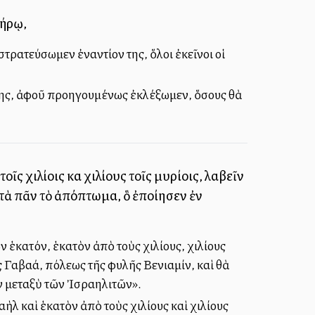
λήρῳ,
τρατεύσωμεν ἐναντίον της, ὅλοι ἐκεῖνοι οἱ
 της, ἀφοῦ προηγουμένως ἐκλέξωμεν, ὅσους θὰ
ς χιλίοις καὶ χιλίους τοῖς μυρίοις, λαβεῖν
ατὰ πᾶν τὸ ἀπόπτωμα, ὃ ἐποίησεν ἐν
ἑκατόν, ἑκατὸν ἀπὸ τοὺς χιλίους, χιλίους
ς Γαβαά, πόλεως τῆς φυλῆς Βενιαμίν, καὶ θὰ
ν μεταξὺ τῶν Ἰσραηλιτῶν».
ὴλ καὶ ἑκατὸν ἀπὸ τοὺς χιλίους καὶ χιλίους