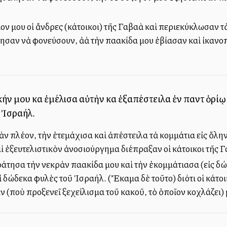
ν μου οἱ ἄνδρες (κάτοικοι) τῆς Γαβαὰ καὶ περιεκύκλωσαν τὸ
σαν νὰ φονεύσουν, ἀλλὰ τὴν παλλακίδα μου ἐβίασαν καὶ ἰκανο
ακήν μου καὶ ἐμέλισα αὐτὴν καὶ ἐξαπέστειλα ἐν παντὶ ὁρ
 Ἰσραήλ.
 πλέον, τὴν ἐτεμάχισα καὶ ἀπέστειλα τὰ κομμάτια εἰς ὅλην
αὶ ἐξευτελιστικὸν ἀνοσιούργημα διέπραξαν οἱ κάτοικοι τῆς
τησα τὴν νεκρὰν παλλακίδα μου καὶ τὴν ἐκομμάτιασα (εἰς δώδ
ἱ δώδεκα φυλὲς τοῦ Ἰσραήλ. (Ἔκαμα δὲ τοῦτο) διότι οἱ κάτ
ν (ποὺ προξενεῖ ξεχείλισμα τοῦ κακοῦ, τὸ ὁποῖον κοχλάζει