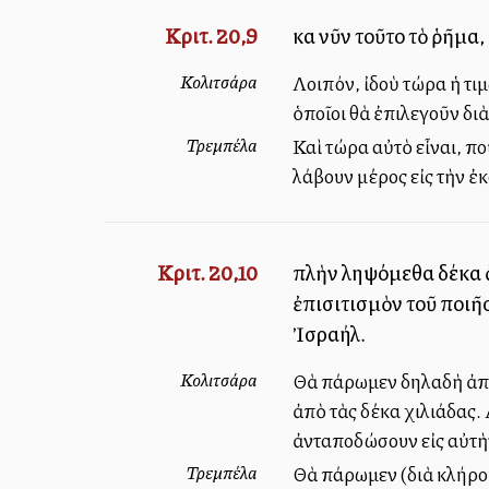
Κριτ. 20,9
καὶ νῦν τοῦτο τὸ ῥῆμα
Κολιτσάρα
Λοιπόν, ἰδοὺ τώρα ἡ τι
ὁποῖοι θὰ ἐπιλεγοῦν δι
Τρεμπέλα
Καὶ τώρα αὐτὸ εἶναι, π
λάβουν μέρος εἰς τὴν ἐ
Κριτ. 20,10
πλὴν ληψόμεθα δέκα ἄν
ἐπισιτισμὸν τοῦ ποιῆ
Ἰσραήλ.
Κολιτσάρα
Θὰ πάρωμεν δηλαδὴ ἀπὸ 
ἀπὸ τὰς δέκα χιλιάδας.
ἀνταποδώσουν εἰς αὐτὴ
Τρεμπέλα
Θὰ πάρωμεν (διὰ κλήρου