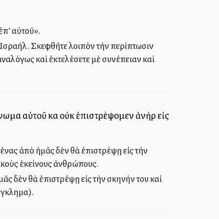
ἐπ’ αὐτοῦ».
ῦ Ἰσραήλ. Σκεφθῆτε λοιπὸν τὴν περίπτωσιν
ἀναλόγως καὶ ἐκτελέσετε μὲ συνέπειαν καὶ
ήνωμα αὐτοῦ καὶ οὐκ ἐπιστρέψομεν ἀνὴρ εἰς
ένας ἀπὸ ἡμᾶς δὲν θὰ ἐπιστρέψῃ εἰς τὴν
κακοὺς ἐκείνους ἀνθρώπους.
ᾶς δὲν θὰ ἐπιστρέψῃ εἰς τὴν σκηνήν του καὶ
ἔγκλημα).