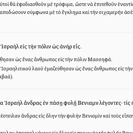
αὐτοὶ θὰ ἐφοδιασθοῦν μὲ τρόφιμα, ὥστε νὰ ἐπιτεθοῦν ἐναντί
νταποδώσουν σύμφωνα μὲ τὸ ἔγκλημα καὶ τὴν σιχαμερὴν ἀσέ
Ἰσραὴλ εἰς τὴν πόλιν ὡς ἀνὴρ εἷς.
ήχθησαν ὡς ἕνας ἄνθρωπος εἰς τὴν πόλιν Μασσηφά.
ῦ Ἰσραηλιτικοῦ λαοῦ ἐμαζεύθησαν ὡς ἕνας ἄνθρωπος εἰς τὴν
αβαά).
αὶ Ἰσραὴλ ἄνδρας ἐν πάσῃ φυλῇ Βενιαμὶν λέγοντες· τίς 
έστειλαν ἄνδρας εἰς ὅλην τὴν φυλὴν Βενιαμὶν καὶ τοὺς εἶ
ειλαν ἀπεσταλμένους εἰς ὅλες τὶς περιοχὲς τῆς φυλῆς Βενιαμί