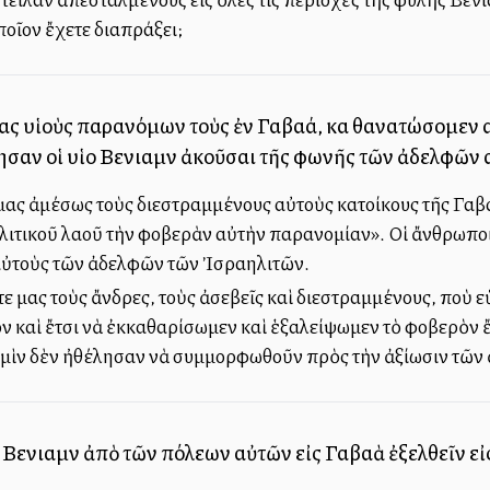
οῖον ἔχετε διαπράξει;
δρας υἱοὺς παρανόμων τοὺς ἐν Γαβαά, καὶ θανατώσομεν
κησαν οἱ υἱοὶ Βενιαμὶν ἀκοῦσαι τῆς φωνῆς τῶν ἀδελφῶν
ας ἀμέσως τοὺς διεστραμμένους αὐτοὺς κατοίκους τῆς Γαβ
ηλιτικοῦ λαοῦ τὴν φοβερὰν αὐτὴν παρανομίαν». Οἱ ἄνθρωπο
αὐτοὺς τῶν ἀδελφῶν τῶν Ἰσραηλιτῶν.
μας τοὺς ἄνδρες, τοὺς ἀσεβεῖς καὶ διεστραμμένους, ποὺ εὑρ
 καὶ ἔτσι νὰ ἐκκαθαρίσωμεν καὶ ἑξαλείψωμεν τὸ φοβερὸν ἔγ
αμὶν δὲν ἠθέλησαν νὰ συμμορφωθοῦν πρὸς τὴν ἀξίωσιν τῶν
ὶ Βενιαμὶν ἀπὸ τῶν πόλεων αὐτῶν εἰς Γαβαὰ ἐξελθεῖν ε