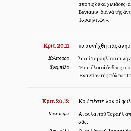
ἀπὸ τὶς δέκα χιλιάδες· 
Βενιαμίν, διὰ νὰ τῆς ἀ
Ἰσραηλιτῶν».
Κριτ. 20,11
καὶ συνήχθη πᾶς ἀνὴρ 
Κολιτσάρα
Ὅλοι οἱ Ἰσραηλῖται συν
Τρεμπέλα
Ἔτσι ὅλοι οἱ ἄνδρες το
Ἐναντίον τῆς πόλεως Γ
Κριτ. 20,12
Καὶ ἀπέστειλαν αἱ φυλ
Κολιτσάρα
Αἱ φυλαὶ τοῦ Ἰσραὴλ ἀπ
σᾶς;
Τρεμπέλα
Οἱ φυλὲς τοῦ Ἰσραὴλ ἔστ