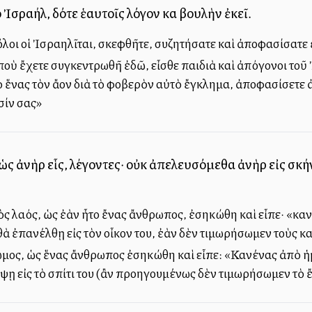
ὶ Ἰσραήλ, δότε ἑαυτοῖς λόγον καὶ βουλὴν ἐκεῖ.
ὅλοι οἱ Ἰσραηλῖται, σκεφθῆτε, συζητήσατε καὶ ἀποφασίσατε 
, ποὺ ἔχετε συγκεντρωθῆ ἐδῶ, εἶσθε παιδιὰ καὶ ἀπόγονοι το
 ἕνας τὸν ἄλλον διὰ τὸ φοβερὸν αὐτὸ ἔγκλημα, ἀποφασίσετε 
σίν σας»
 ὡς ἀνὴρ εἷς, λέγοντες· οὐκ ἀπελευσόμεθα ἀνὴρ εἰς σκ
ς λαός, ὡς ἐὰν ἦτο ἔνας ἄνθρωπος, ἐσηκώθη καὶ εἶπε· «καν
 θὰ ἐπανέλθῃ εἰς τὸν οἶκον του, ἐὰν δὲν τιμωρήσωμεν τοὺς 
μος, ὡς ἕνας ἄνθρωπος ἐσηκώθη καὶ εἶπε: «Κανένας ἀπὸ ἡμ
ψῃ εἰς τὸ σπίτι του (ἂν προηγουμένως δὲν τιμωρήσωμεν τὸ 