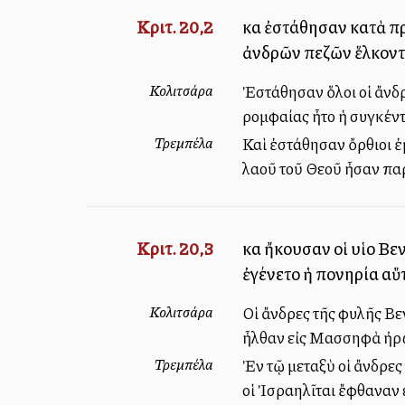
Κριτ. 20,2
καὶ ἐστάθησαν κατὰ π
ἀνδρῶν πεζῶν ἕλκοντ
Κολιτσάρα
Ἐστάθησαν ὅλοι οἱ ἄνδρ
ρομφαίας ἦτο ἡ συγκέντ
Τρεμπέλα
Καὶ ἐστάθησαν ὄρθιοι ἐ
λαοῦ τοῦ Θεοῦ ἦσαν παρ
Κριτ. 20,3
καὶ ἤκουσαν οἱ υἱοὶ Βε
ἐγένετο ἡ πονηρία αὕ
Κολιτσάρα
Οἱ ἄνδρες τῆς φυλῆς Βε
ἦλθαν εἰς Μασσηφὰ ἠρώ
Τρεμπέλα
Ἐν τῷ μεταξὺ οἱ ἄνδρες
οἱ Ἰσραηλῖται ἔφθαναν 