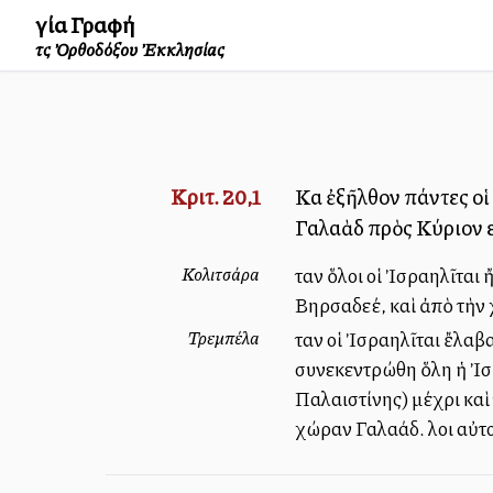
Ἁγία Γραφή
τῆς Ὀρθοδόξου Ἐκκλησίας
Κριτ. 20,1
Καὶ ἐξῆλθον πάντες οἱ
Γαλαὰδ πρὸς Κύριον 
Κολιτσάρα
Ὅταν ὅλοι οἱ Ἰσραηλῖτα
Βηρσαδεέ, καὶ ἀπὸ τὴν
Τρεμπέλα
Ὅταν οἱ Ἰσραηλῖται ἔλαβ
συνεκεντρώθη ὅλη ἡ Ἰσρ
Παλαιστίνης) μέχρι καὶ
χώραν Γαλαάδ. Ὅλοι αὐτ