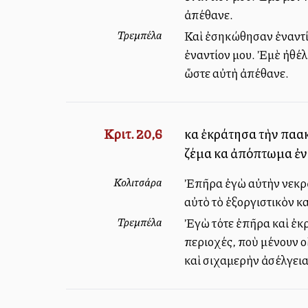
ἀπέθανε.
Τρεμπέλα
Καὶ ἐσηκώθησαν ἐναντίο
ἐναντίον μου. Ἐμὲ ἠθέλη
ὥστε αὐτὴ ἀπέθανε.
Κριτ. 20,6
καὶ ἐκράτησα τὴν παλλ
ζέμα καὶ ἀπόπτωμα ἐν
Κολιτσάρα
Ἐπῆρα ἐγὼ αὐτὴν νεκρὰν
αὐτὸ τὸ ἐξοργιστικὸν κ
Τρεμπέλα
Ἐγὼ τότε ἐπῆρα καὶ ἐκρά
περιοχές, ποὺ μένουν ο
καὶ σιχαμερὴν ἀσέλγεια