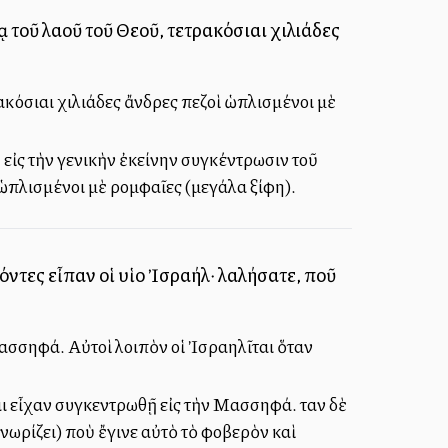
 τοῦ λαοῦ τοῦ Θεοῦ, τετρακόσιαι χιλιάδες
ακόσιαι χιλιάδες ἄνδρες πεζοὶ ὡπλισμένοι μὲ
 εἰς τὴν γενικὴν ἐκείνην συγκέντρωσιν τοῦ
ὡπλισμένοι μὲ ρομφαῖες (μεγάλα ξίφη).
θόντες εἶπαν οἱ υἱοὶ Ἰσραήλ· λαλήσατε, ποῦ
Μασσηφά. Αὐτοὶ λοιπὸν οἱ Ἰσραηλῖται ὅταν
αι εἶχαν συγκεντρωθῇ εἰς τὴν Μασσηφά. Ὅταν δὲ
ωρίζει) ποὺ ἔγινε αὐτὸ τὸ φοβερὸν καὶ