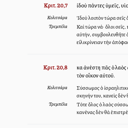
Κριτ. 20,7
ἰδοὺ πάντες ὑμεῖς, υἱο
Κολιτσάρα
Ἰδοὺ λοιπὸν τώρα σεῖς 
Τρεμπέλα
Καὶ τώρα νά· ὅλοι σεῖς
αὐτήν, συμβουλευθῆτε ὁ
εἰλικρίνειαν τὴν ἀπόφα
Κριτ. 20,8
καὶ ἀνέστη πᾶς ὁ λαὸς
τὸν οἶκον αὐτοῦ.
Κολιτσάρα
Σύσσωμος ὁ ἰσραηλιτικὸ
σκηνήν του, κανεὶς δὲν
Τρεμπέλα
Τότε ὅλος ὁ λαὸς σύσσω
κανένας δὲν θὰ ἐπιστρέ