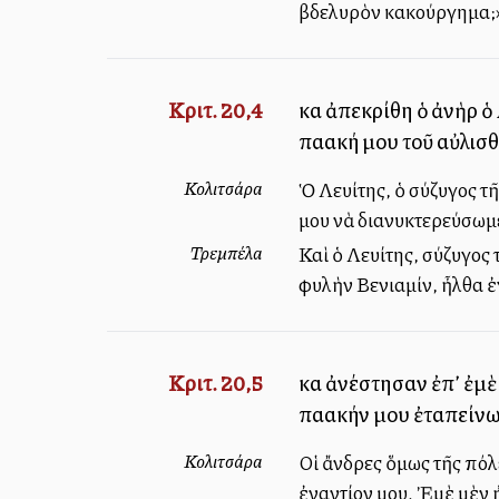
βδελυρὸν κακούργημα;
Κριτ. 20,4
καὶ ἀπεκρίθη ὁ ἀνὴρ ὁ
παλλακή μου τοῦ αὐλισ
Κολιτσάρα
Ὁ Λευίτης, ὁ σύζυγος τ
μου νὰ διανυκτερεύσωμ
Τρεμπέλα
Καὶ ὁ Λευίτης, σύζυγος 
φυλὴν Βενιαμίν, ἦλθα ἐγ
Κριτ. 20,5
καὶ ἀνέστησαν ἐπ’ ἐμὲ
παλλακήν μου ἐταπείν
Κολιτσάρα
Οἱ ἄνδρες ὅμως τῆς πόλ
ἐναντίον μου. Ἐμὲ μὲν 