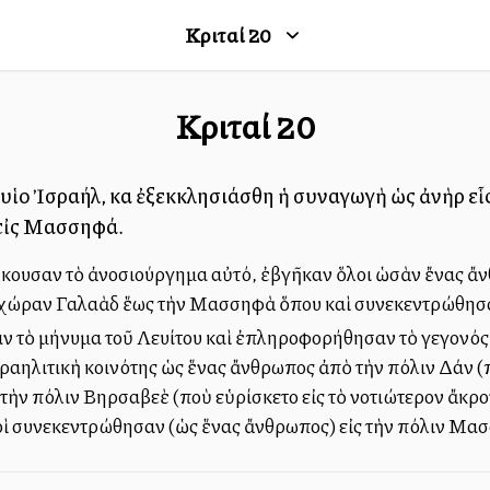
Κριταί
20
Κριταί
20
 υἱοὶ Ἰσραήλ, καὶ ἐξεκκλησιάσθη ἡ συναγωγὴ ὡς ἀνὴρ εἷ
εἰς Μασσηφά.
ι ἤκουσαν τὸ ἀνοσιούργημα αὐτό, ἐβγῆκαν ὅλοι ὡσὰν ἔνας ἄ
 χώραν Γαλαὰδ ἕως τὴν Μασσηφὰ ὅπου καὶ συνεκεντρώθησα
αν τὸ μήνυμα τοῦ Λευίτου καὶ ἐπληροφορήθησαν τὸ γεγονός, 
αηλιτικὴ κοινότης ὡς ἕνας ἄνθρωπος ἀπὸ τὴν πόλιν Δάν (π
 τὴν πόλιν Βηρσαβεὲ (ποὺ εὑρίσκετο εἰς τὸ νοτιώτερον ἄκρο
οὶ συνεκεντρώθησαν (ὡς ἕνας ἄνθρωπος) εἰς τὴν πόλιν Μασ