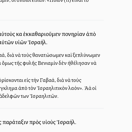
 αὐτοὺς καὶ ἐκκαθαριοῦμεν πονηρίαν ἀπὸ
 αὐτῶν υἱῶν Ἰσραήλ.
αά, διὰ νὰ τοὺς θανατώσωμεν καὶ ξεπλύνωμεν
ι ὅμως τῆς φυλῆς Βενιαμὶν δὲν ἠθέλησαν νὰ
ίσκονται εἰς τὴν Γαβαά, διὰ νὰ τοὺς
κλημα ἀπὸ τὸν Ἰσραηλιτικὸν λαόν». Ἀλλὰ οἱ
 ἀδελφῶν των Ἰσραηλιτῶν.
ἰς παράταξιν πρὸς υἱοὺς Ἰσραήλ.