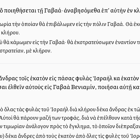
, ὃ ποιηθήσεται τῇ Γαβαά· ἀναβησόμεθα ἐπ’ αὐτὴν ἐν κ
μωρία τὴν ὁποίαν θὰ ἐπιβάλωμεν εἰς τὴν πόλιν Γαβαά. Θὰ ἐκσ
ὰ κλήρου.
οὺ θὰ κάμωμεν εἰς τὴν Γαβαά· θὰ ἐκστρατεύσωμεν ἐναντίον
κστρατείαν, μὲ κλῆρον.
δρας τοῖς ἑκατὸν εἰς πάσας φυλὰς Ἰσραὴλ καὶ ἑκατὸν τοῖ
σαι ἐλθεῖν αὐτοὺς εἰς Γαβαὰ Βενιαμίν, ποιῆσαι αὐτῇ κ
ὅλας τὰς φυλὰς τοῦ Ἰσραὴλ διὰ κλήρου δέκα ἄνδρας ἐκ τῶν 
 Αὐτοὶ θὰ πάρουν μαζῆ των τροφάς, διὰ νὰ ἐπέλθουν κατὰ τῆ
ν τιμωρίαν ἀνάλογον πρὸς τὸ ἔγκλημα, τὸ ὁποῖον διέπραξα
) δέκα ἄνδρες ἀπὸ τοὺς ἑκατὸν ἀπὸ ὅλες τὶς φυλὲς τοῦ Ἰσρα