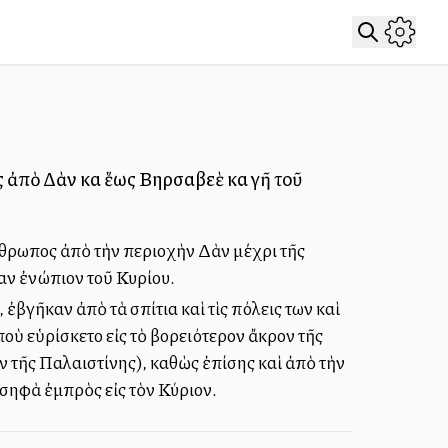
ς ἀπὸ Δὰν καὶ ἕως Βηρσαβεὲ καὶ γῆ τοῦ
νθρωπος ἀπὸ τὴν περιοχὴν Δὰν μέχρι τῆς
ν ἐνώπιον τοῦ Κυρίου.
ἐβγῆκαν ἀπὸ τὰ σπίτια καὶ τὶς πόλεις των καὶ
οὺ εὑρίσκετο εἰς τὸ βορειότερον ἄκρον τῆς
ν τῆς Παλαιστίνης), καθὼς ἐπίσης καὶ ἀπὸ τὴν
σηφὰ ἐμπρὸς εἰς τὸν Κύριον.