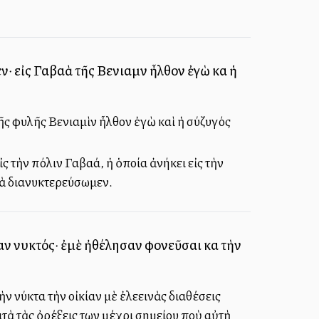
ν· εἰς Γαβαὰ τῆς Βενιαμὶν ἦλθον ἐγὼ καὶ ἡ
ῆς φυλῆς Βενιαμὶν ἦλθον ἐγὼ καὶ ἡ σύζυγός
ς τὴν πόλιν Γαβαά, ἡ ὁποία ἀνήκει εἰς τὴν
 νὰ διανυκτερεύσωμεν.
ίαν νυκτός· ἐμὲ ἠθέλησαν φονεῦσαι καὶ τὴν
 νύκτα τὴν οἰκίαν μὲ ἐλεεινὰς διαθέσεις
τὰ τὰς ὀρέξεις των μέχρι σημείου ποὺ αὐτὴ