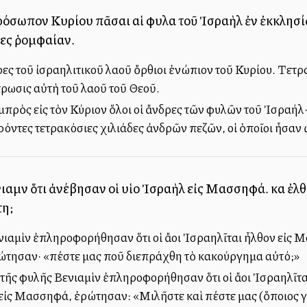
ρόσωπον Κυρίου πᾶσαι αἱ φυλαὶ τοῦ Ἰσραὴλ ἐν ἐκκλησίᾳ
ες ῥομφαίαν.
ες τοῦ ἰσραηλιτικοῦ λαοῦ ὄρθιοι ἐνώπιον τοῦ Κυρίου. Τετρ
ρωσις αὐτὴ τοῦ λαοῦ τοῦ Θεοῦ.
μπρὸς εἰς τὸν Κύριον ὅλοι οἱ ἄνδρες τῶν φυλῶν τοῦ Ἰσραήλ·
όντες τετρακόσιες χιλιάδες ἀνδρῶν πεζῶν, οἱ ὁποῖοι ἦσαν 
νιαμὶν ὅτι ἀνέβησαν οἱ υἱοὶ Ἰσραὴλ εἰς Μασσηφά. καὶ ἐλ
τη;
νιαμὶν ἐπληροφορήθησαν ὅτι οἱ ἄλλοι Ἰσραηλῖται ἦλθον εἰς 
τησαν· «πέστε μας ποῦ διεπράχθη τὸ κακούργημα αὐτό;»
 τῆς φυλῆς Βενιαμὶν ἐπληροφορήθησαν ὅτι οἱ ἄλλοι Ἰσραηλῖτ
εἰς Μασσηφά, ἐρώτησαν: «Μιλῆστε καὶ πέστε μας (ὅποιος γν