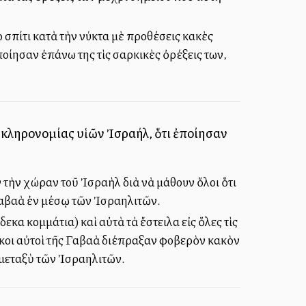
 σπίτι κατὰ τὴν νύκτα μὲ προθέσεις κακὲς
ποίησαν ἐπάνω της τὶς σαρκικὲς ὀρέξεις των,
ίῳ κληρονομίας υἱῶν Ἰσραήλ, ὅτι ἐποίησαν
 τὴν χώραν τοῦ Ἰσραὴλ διὰ νὰ μάθουν ὅλοι ὅτι
 Γαβαὰ ἐν μέσῳ τῶν Ἰσραηλιτῶν.
εκα κομμάτια) καὶ αὐτὰ τὰ ἔστειλα εἰς ὅλες τὶς
οικοι αὐτοὶ τῆς Γαβαὰ διέπραξαν φοβερὸν κακὸν
) μεταξὺ τῶν Ἰσραηλιτῶν.