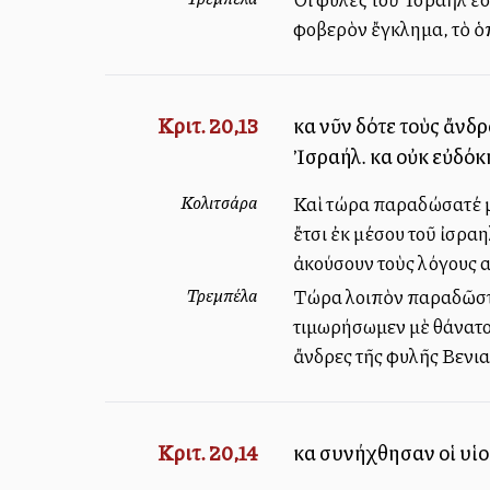
φοβερὸν ἔγκλημα, τὸ ὁπ
Κριτ. 20,13
καὶ νῦν δότε τοὺς ἄν
Ἰσραήλ. καὶ οὐκ εὐδό
Κολιτσάρα
Καὶ τώρα παραδώσατέ μ
ἔτσι ἐκ μέσου τοῦ ἰσρα
ἀκούσουν τοὺς λόγους 
Τρεμπέλα
Τώρα λοιπὸν παραδῶστε 
τιμωρήσωμεν μὲ θάνατον
ἄνδρες τῆς φυλῆς Βενι
Κριτ. 20,14
καὶ συνήχθησαν οἱ υἱο