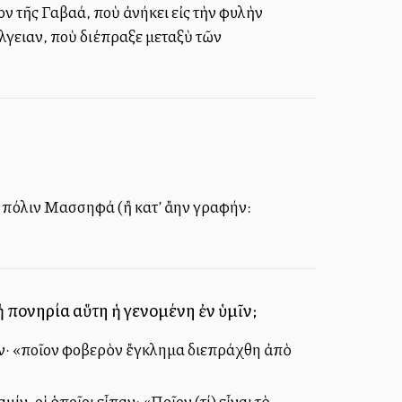
ον τῆς Γαβαά, ποὺ ἀνήκει εἰς τὴν φυλὴν
λγειαν, ποὺ διέπραξε μεταξὺ τῶν
 πόλιν Μασσηφά (ἢ κατ’ ἄλλην γραφήν:
ἡ πονηρία αὕτη ἡ γενομένη ἐν ὑμῖν;
παν· «ποῖον φοβερὸν ἔγκλημα διεπράχθη ἀπὸ
ν, οἱ ὁποῖοι εἶπαν: «Ποῖον (τί) εἶναι τὸ