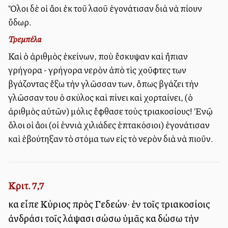
Ὅλοι δὲ οἱ ἄλλοι ἐκ τοῦ λαοῦ ἐγονάτισαν διὰ νὰ πίουν
ὕδωρ.
Τρεμπέλα
Καὶ ὁ ἀριθμὸς ἐκείνων, ποὺ ἔσκυψαν καὶ ἤπιαν
γρήγορα - γρήγορα νερὸν ἀπὸ τὶς χοῦφτες των
βγάζοντας ἔξω τὴν γλῶσσαν των, ὅπως βγάζει τὴν
γλῶσσαν του ὁ σκύλος καὶ πίνει καὶ χορταίνει, (ὁ
ἀριθμὸς αὐτῶν) μόλις ἔφθασε τοὺς τριακοσίους! Ἐνῷ
ὅλοι οἱ ἄλλοι (οἱ ἐννιὰ χιλιάδες ἑπτακόσιοι) ἐγονάτισαν
καὶ ἐβούτηξαν τὸ στόμα των εἰς τὸ νερὸν διὰ νὰ πιοῦν.
Κριτ. 7,7
καὶ εἶπε Κύριος πρὸς Γεδεών· ἐν τοῖς τριακοσίοις
ἀνδράσι τοῖς λάψασι σώσω ὑμᾶς καὶ δώσω τὴν