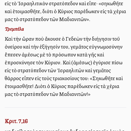
εἰς τὸ Ἰσραηλιτικὸν στρατόπεδον καὶ εἶπε· «σηκωθῆτε
καὶ ἑτοιμασθῆτε, διότι ὁ Κύριος παρέδωκεν εἰς τὰ χέρια
μας τὸ στρατόπεδον τῶν Μαδιανιτῶν».
Τρεμπέλα
Καὶ τὴν ὥραν ποὺ ἄκουσε ὁ Γεδεὼν τὴν διήγησιν τοῦ
ὀνείρου καὶ τὴν ἐξήγησίν του, γεμᾶτος εὐγνωμοσύνην
ἔπεσεν ἀμέσως μὲ τὸ πρόσωπον κατὰ γῆς καὶ
ἐπροσκύνησε τὸν Κύριον. Καὶ (ἀμέσως) ἐγύρισε πίσω
εἰς τὸ στρατόπεδον τῶν Ἰσραηλιτῶν καὶ γεμᾶτος
θάρρος εἶπεν εἰς τοὺς τριακοσίους του: «Σηκωθῆτε καὶ
ἑτοιμασθῆτε! Διότι ὁ Κύριος παρέδωκεν εἰς τὰ χέρια
μας τὸ στρατόπεδον τῶν Μαδιανιτῶν!»
Κριτ. 7,16