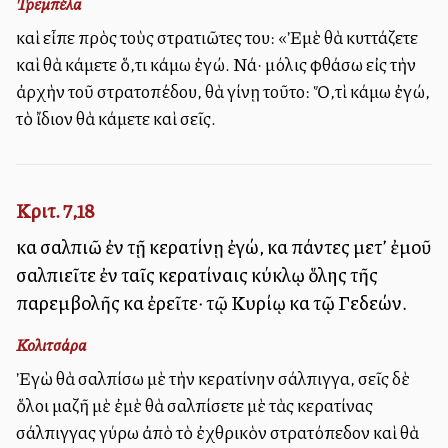
Τρεμπέλα
καὶ εἶπε πρὸς τοὺς στρατιῶτες του: «Ἐμὲ θὰ κυττάζετε
καὶ θὰ κάμετε ὅ,τι κάμω ἐγώ. Νά· μόλις φθάσω εἰς τὴν
ἀρχὴν τοῦ στρατοπέδου, θὰ γίνῃ τοῦτο: Ὅ,τὶ κάμω ἐγώ,
τὸ ἴδιον θὰ κάμετε καὶ σεῖς.
Κριτ. 7,18
καὶ σαλπιῶ ἐν τῇ κερατίνῃ ἐγώ, καὶ πάντες μετ’ ἐμοῦ
σαλπιεῖτε ἐν ταῖς κερατίναις κύκλῳ ὅλης τῆς
παρεμβολῆς καὶ ἐρεῖτε· τῷ Κυρίῳ καὶ τῷ Γεδεών.
Κολιτσάρα
Ἐγὼ θὰ σαλπίσω μὲ τὴν κερατίνην σάλπιγγα, σεῖς δὲ
ὅλοι μαζῆ μὲ ἐμὲ θὰ σαλπίσετε μὲ τὰς κερατίνας
σάλπιγγας γύρω ἀπὸ τὸ ἐχθρικὸν στρατόπεδον καὶ θὰ