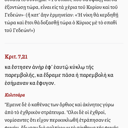
ἐξοντώσῃ τώρα, εἶναι εἰς τὰ χέρια τοῦ Κυρίου καὶ τοῦ
Γεδεών»· (ἢ κατ’ ἄλλην ἑρμηνείαν: «Ἡ νίκη θὰ κερδηθῇ
τώρα καὶ ἔτσι θὰ δοξασθῇ τώρα ὁ Κύριος μὲ τὸ σπαθὶ
τοῦ Γεδεών!»)
Κριτ. 7,21
καὶ ἔστησεν ἀνὴρ ἐφ’ ἑαυτῷ κύκλῳ τῆς
παρεμβολῆς, καὶ ἔδραμε πᾶσα ἡ παρεμβολὴ καὶ
ἐσήμαναν καὶ ἔφυγον.
Κολιτσάρα
Ἔμεινε δὲ ὁ καθένας των ὄρθιος καὶ ἀκίνητος γύρω
ἀπὸ τὸ ἐχθρικὸν στράτευμα. Ὅλοι δὲ οἱ ἐχθροί,
νομίσαντες ὅτι εἶχον περικυκλωθῆ ἐτράπησαν εἰς
φυγήν, ἔδωσαν διὰ σαλπίγγων τὸ σύνθημα τῆς φυγῆς