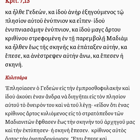
Κριτ. 7,13
καὶ ἦλθε Γεδεών, καὶ ἰδοὺ ἀνὴρ ἐξηγούμενος τῷ
πλησίον αὐτοῦ ἐνύπνιον καὶ εἶπεν· ἰδοὺ
ἐνυπνιασάμην ἐνύπνιον, καὶ ἰδοὺ μαγὶς ἄρτου
κριθίνου στρεφομένη ἐν τῇ παρεμβολῇ Μαδιὰμ
καὶ ἦλθεν ἕως τῆς σκηνῆς καὶ ἐπάταξεν αὐτήν, καὶ
ἔπεσε, καὶ ἀνέστρεψεν αὐτὴν ἄνω, καὶ ἔπεσεν ἡ
σκηνή.
Κολιτσάρα
Ἐπλησίασεν ὁ Γεδεὼν εἰς τὴν ἐμπροσθοφυλακὴν καὶ
ἰδοὺ ἀκούει ἐναν ἄνδρα νὰ διηγῆται εἰς τὸν πλησίον
αὐτοῦ τὸ ὄνειρόν του καὶ νὰ τοῦ λέγῃ· «εἶδον ὅτι ἐνας
κρίθινος ἄρτος κυλιόμενος εἰς τὸ στρατόπεδον τῶν
Μαδιανιτῶν ἔφθασεν ἕως τὴν σκηνὴν τοῦ ἀρχηγοῦ μας
καὶ τὴν ἐκτύπησεν· ἡ σκηνὴ ἔπεσεν. Ὁ κρίθινος αὐτὸς
ἄρτος τὴν ἀναποδογύρισεν. Ἔτσι ἔπεσε καὶ