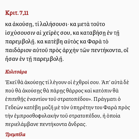
Κριτ. 7,11
καὶ ἀκούσῃ, τί λαλήσουσι· καὶ μετὰ τοῦτο
ἰσχύσουσιν αἱ χεῖρές σου, καὶ καταβήσῃ ἐν τῇ
παρεμβολῇ. καὶ κατέβη αὐτὸς καὶ Φαρὰ τὸ
παιδάριον αὐτοῦ πρὸς ἀρχὴν τῶν πεντήκοντα, οἳ
ἦσαν ἐν τῇ παρεμβολῇ.
Κολιτσάρα
Ἐκεῖ θὰ ἀκούσῃς τί λέγουν οἱ ἐχθροί σου. Ἀπ’ αὐτὰ δὲ
ποὺ θὰ ἀκούσῃς θὰ πάρῃς θάρρος καὶ κατόπιν θὰ
ἐπιτεθῇς ἐναντίον τοῦ στρατοπέδου». Πράγματι ὁ
Γεδεὼν κατέβη μαζῆ μὲ τὸν ὑπηρέτην του Φαρὰ πρὸς
τὴν ἐμπροσθοφυλακὴν τοῦ στρατοπέδου, ἡ ὁποία
περιελάμβανε πεντήκοντα ἄνδρας.
Τρεμπέλα