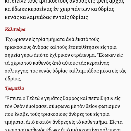
καὶ διεῖλε τοὺς τριακοσίους ἄνδρας εἰς τρεῖς ἀρχὰς
καὶ ἔδωκε κερατίνας ἐν χειρὶ πάντων καὶ ὑδρίας
κενὰς καὶ λαμπάδας ἐν ταῖς ὑδρίαις
Κολιτσάρα
Ἐχώρισεν εἰς τρία τμήματα ἀνὰ ἑκατὸ τοὺς
τριακοσίους ἄνδρας καὶ τοὺς ἐτοποθέτησεν εἰς τρία
σημεῖα γύρω ἀπὸ τὸ ἐχθρικὸν στράτευμα. Ἔδωκεν εἰς
τὰ χέρια τοῦ καθενὸς ἀπὸ αὐτοὺς τὰς κερατίνας
σάλπιγγας, τὰς κενὰς ὑδρίας καὶ λαμπάδας μέσα εἰς τὰς
ὑδρίας,
Τρεμπέλα
Ἔπειτα ὁ Γεδεὼν γεμᾶτος θάρρος καὶ πεποίθησιν εἰς
τὸν Θεὸν ἐμοίρασε, σύμφωνα μὲ τὸν θεῖον φωτισμὸν
ποὺ ἔλαβε, τοὺς τριακοσίους ἄνδρες του εἰς τρία
τμήματα, ἀπὸ ἑκατὸν ἄνδρες εἰς τὸ κάθε τμῆμα. Εἰς τὰ
χέρια τοῦ καθενὸς ἔδωκε ἀπὸ μιὰ κερατίνῃ σάλπιγγα