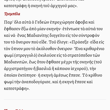
κατεστράφη ἡ σκηνὴ τοῦ ἀρχηγοῦ μας».
Τρεμπέλα
Παρ’ ὅλα αὐτὰ ὁ Γεδεὼν ἐπροχώρησε ἄφοβα καὶ
ἔφθασεν ἔξω ἀπὸ μίαν σκηνήν· ἐτέντωσε τὰ αὐτιά του
καὶ νά· ἕνας Μαδιανίτης διηγεῖτο εἰς τὸν σύντροφόν
του τὸ ὄνειρον ποὺ εἶδε. Τοῦ ἔλεγε: «Πρόσεξε· εἶδα εἰς
τὸν ὕπνον μου τὸ ἀκόλουθον ὄνειρον· Ἕνα κριθαρένιο
ψωμί (στρογγυλό) ἐκυλοῦσε εἰς τὸ στρατόπεδον τῶν
Μαδιανιτῶν, ἕως ὅτου ἔφθασε μέχρι τῆς σκηνῆς (τοῦ
ἀρχιστρατήγου ἢ βασιλιᾶ ἢ κάποιου ἰσχυροῦ), τὴν
ὁποίαν ἐκτύπησε· ἡ σκηνὴ ἀμέσως ἔπεσε. Τὸ κρίθινο
ψωμὶ τὴν ἀναποδογύρισε, καὶ ἡ σκηνὴ ἔπεσε καὶ
κατεστράφη».