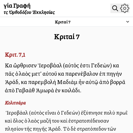
Ἁγία Γραφή
τῆς Ὀρθοδόξου Ἐκκλησίας
Κριταί
7
Κριταί
7
Κριτ. 7,1
Καὶ ὤρθρισεν Ἱεροβάαλ (αὐτός ἐστι Γεδεὼν) καὶ
πᾶς ὁ λαὸς μετ’ αὐτοῦ καὶ παρενέβαλον ἐπὶ πηγὴν
Ἀράδ, καὶ παρεμβολὴ Μαδιὰμ ἦν αὐτῷ ἀπὸ βορρᾶ
ἀπὸ Γαβαὰθ Ἀμωρὰ ἐν κοιλάδι.
Κολιτσάρα
Ὁ Ἱεροβάαλ (αὐτὸς εἶναι ὁ Γεδεών) ἐξύπνησε πολὺ πρωῒ
καὶ ὅλος ὁ λαὸς μαζῆ του καὶ ἐστρατοπέδευσαν
πλησίον τῆς πηγῆς Ἀράδ. Τὸ δὲ στρατόπεδον τῶν