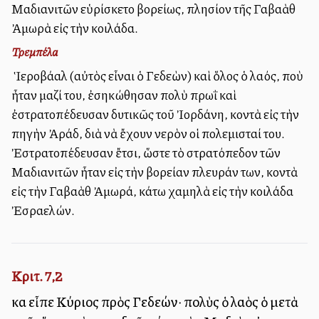
Μαδιανιτῶν εὑρίσκετο βορείως, πλησίον τῆς Γαβαὰθ
Ἀμωρὰ εἰς τὴν κοιλάδα.
Τρεμπέλα
Ὁ Ἱεροβάαλ (αὐτὸς εἶναι ὁ Γεδεὼν) καὶ ὅλος ὁ λαός, ποὺ
ἦταν μαζί του, ἐσηκώθησαν πολὺ πρωῒ καὶ
ἐστρατοπέδευσαν δυτικῶς τοῦ Ἰορδάνη, κοντὰ εἰς τὴν
πηγὴν Ἀράδ, διὰ νὰ ἔχουν νερὸν οἱ πολεμισταί του.
Ἐστρατοπέδευσαν ἔτσι, ὥστε τὸ στρατόπεδον τῶν
Μαδιανιτῶν ἦταν εἰς τὴν βορείαν πλευράν των, κοντὰ
εἰς τὴν Γαβαὰθ Ἀμωρά, κάτω χαμηλὰ εἰς τὴν κοιλάδα
Ἐσραελών.
Κριτ. 7,2
καὶ εἶπε Κύριος πρὸς Γεδεών· πολὺς ὁ λαὸς ὁ μετὰ