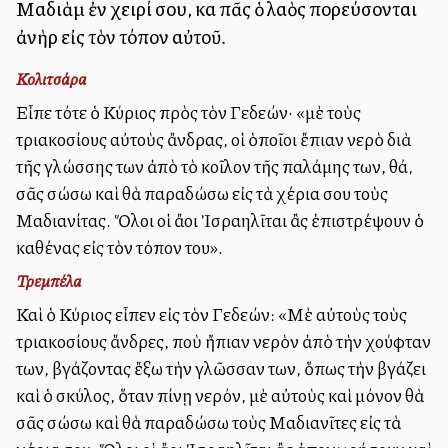
Μαδιὰμ ἐν χειρί σου, καὶ πᾶς ὁ λαὸς πορεύσονται
ἀνὴρ εἰς τὸν τόπον αὐτοῦ.
Κολιτσάρα
Εἶπε τότε ὁ Κύριος πρὸς τὸν Γεδεών· «μὲ τοὺς
τριακοσίους αὐτοὺς ἄνδρας, οἱ ὁποῖοι ἔπιαν νερὸ διὰ
τῆς γλώσσης των ἀπὸ τὸ κοῖλον τῆς παλάμης των, θά,
σᾶς σώσω καὶ θὰ παραδώσω εἰς τὰ χέρια σου τοὺς
Μαδιανίτας. Ὅλοι οἱ ἄλλοι Ἰσραηλῖται ἂς ἐπιστρέψουν ὁ
καθένας εἰς τὸν τόπον του».
Τρεμπέλα
Καὶ ὁ Κύριος εἶπεν εἰς τὸν Γεδεών: «Μὲ αὐτοὺς τοὺς
τριακοσίους ἄνδρες, ποὺ ἤπιαν νερὸν ἀπὸ τὴν χούφταν
των, βγάζοντας ἔξω τὴν γλῶσσαν των, ὅπως τὴν βγάζει
καὶ ὁ σκύλος, ὅταν πίνῃ νερόν, μὲ αὐτοὺς καὶ μόνον θὰ
σᾶς σώσω καὶ θὰ παραδώσω τοὺς Μαδιανῖτες εἰς τὰ