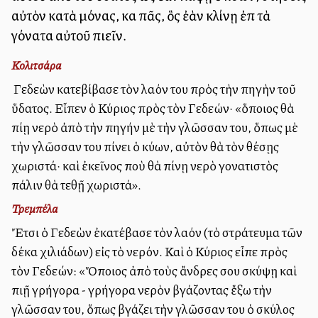
αὐτὸν κατὰ μόνας, καὶ πᾶς, ὃς ἐὰν κλίνῃ ἐπὶ τὰ
γόνατα αὐτοῦ πιεῖν.
Κολιτσάρα
Ὁ Γεδεὼν κατεβίβασε τὸν λαόν του πρὸς τὴν πηγὴν τοῦ
ὕδατος. Εἶπεν ὁ Κύριος πρὸς τὸν Γεδεών· «ὅποιος θὰ
πίῃ νερὸ ἀπὸ τὴν πηγήν μὲ τὴν γλῶσσαν του, ὅπως μὲ
τὴν γλῶσσαν του πίνει ὁ κύων, αὐτὸν θὰ τὸν θέσῃς
χωριστά· καὶ ἐκεῖνος ποὺ θὰ πίνῃ νερὸ γονατιστὸς
πάλιν θὰ τεθῇ χωριστά».
Τρεμπέλα
Ἔτσι ὁ Γεδεὼν ἐκατέβασε τὸν λαόν (τὸ στράτευμα τῶν
δέκα χιλιάδων) εἰς τὸ νερόν. Καὶ ὁ Κύριος εἶπε πρὸς
τὸν Γεδεών: «Ὅποιος ἀπὸ τοὺς ἄνδρες σου σκύψῃ καὶ
πιῇ γρήγορα - γρήγορα νερὸν βγάζοντας ἔξω τὴν
γλῶσσαν του, ὅπως βγάζει τὴν γλῶσσαν του ὁ σκύλος