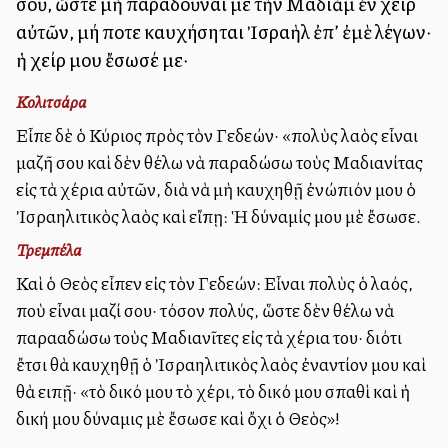
σοῦ, ὥστε μὴ παραδοῦναί με τὴν Μαδιὰμ ἐν χειρὶ
αὐτῶν, μή ποτε καυχήσηται Ἰσραὴλ ἐπ’ ἐμὲ λέγων·
ἡ χείρ μου ἔσωσέ με·
Κολιτσάρα
Εἶπε δὲ ὁ Κύριος πρὸς τὸν Γεδεών· «πολὺς λαὸς εἶναι
μαζῆ σου καὶ δὲν θέλω νὰ παραδώσω τοὺς Μαδιανίτας
εἰς τὰ χέρια αὐτῶν, διὰ νὰ μὴ καυχηθῇ ἐνώπιόν μου ὁ
Ἰσραηλιτικὸς λαὸς καὶ εἴπῃ: Ἡ δύναμίς μου μὲ ἔσωσε.
Τρεμπέλα
Καὶ ὁ Θεὸς εἶπεν εἰς τὸν Γεδεών: Εἶναι πολὺς ὁ λαός,
ποὺ εἶναι μαζί σου· τόσον πολύς, ὥστε δὲν θέλω νὰ
παρααδώσω τοὺς Μαδιανῖτες εἰς τὰ χέρια του· διότι
ἔτσι θὰ καυχηθῇ ὁ Ἰσραηλιτικὸς λαὸς ἐναντίον μου καὶ
θὰ ειπῇ· «τὸ δικό μου τὸ χέρι, τὸ δικό μου σπαθὶ καὶ ἡ
δική μου δύναμις μὲ ἔσωσε καὶ ὄχι ὁ Θεὸς»!