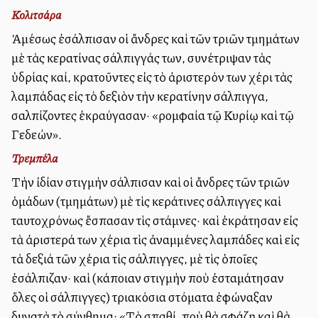
Κολιτσάρα
Ἀμέσως ἐσάλπισαν οἱ ἄνδρες καὶ τῶν τριῶν τμημάτων
μὲ τὰς κερατίνας σάλπιγγάς των, συνέτριψαν τὰς
ὑδρίας καί, κρατοῦντες εἰς τὸ ἀριστερόν των χέρι τὰς
λαμπάδας εἰς τὸ δεξιὸν τὴν κερατίνην σάλπιγγα,
σαλπίζοντες ἐκραύγασαν· «ρομφαία τῷ Κυρίῳ καὶ τῷ
Γεδεών».
Τρεμπέλα
Τὴν ἰδίαν στιγμὴν σάλπισαν καὶ οἱ ἄνδρες τῶν τριῶν
ὁμάδων (τμημάτων) μὲ τὶς κεράτινες σάλπιγγες καὶ
ταυτοχρόνως ἔσπασαν τὶς στάμνες· καὶ ἐκράτησαν εἰς
τὰ ἀριστερά των χέρια τὶς ἀναμμένες λαμπάδες καὶ εἰς
τὰ δεξιά τῶν χέρια τὶς σάλπιγγες, μὲ τὶς ὁποῖες
ἐσάλπιζαν· καὶ (κάποιαν στιγμὴν ποὺ ἐσταμάτησαν
ὅλες οἱ σάλπιγγες) τριακόσια στόματα ἐφώναξαν
δυνατὰ τὸ σύνθημα: «Τὸ σπαθί, ποὺ θὰ σφάζῃ καὶ θὰ