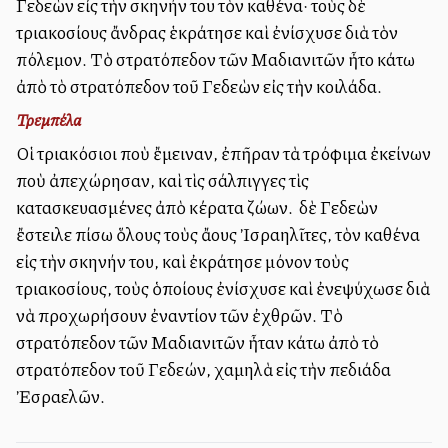
Γεδεὼν εἰς τὴν σκηνήν του τὸν καθένα· τοὺς δὲ
τριακοσίους ἄνδρας ἑκράτησε καὶ ἐνίσχυσε διὰ τὸν
πόλεμον. Τὸ στρατόπεδον τῶν Μαδιανιτῶν ἦτο κάτω
ἀπὸ τὸ στρατόπεδον τοῦ Γεδεὼν εἰς τὴν κοιλάδα.
Τρεμπέλα
Οἱ τριακόσιοι ποὺ ἔμειναν, ἐπῆραν τὰ τρόφιμα ἐκείνων
ποὺ ἀπεχώρησαν, καὶ τὶς σάλπιγγες τὶς
κατασκευασμένες ἀπὸ κέρατα ζώων. Ὁ δὲ Γεδεὼν
ἔστειλε πίσω ὅλους τοὺς ἄλλους Ἰσραηλῖτες, τὸν καθένα
εἰς τὴν σκηνήν του, καὶ ἐκράτησε μόνον τοὺς
τριακοσίους, τοὺς ὁποίους ἐνίσχυσε καὶ ἐνεψύχωσε διὰ
νὰ προχωρήσουν ἐναντίον τῶν ἐχθρῶν. Τὸ
στρατόπεδον τῶν Μαδιανιτῶν ἦταν κάτω ἀπὸ τὸ
στρατόπεδον τοῦ Γεδεών, χαμηλὰ εἰς τὴν πεδιάδα
Ἐσραελῶν.