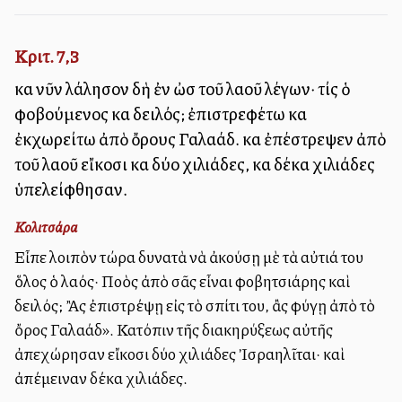
Κριτ. 7,3
καὶ νῦν λάλησον δὴ ἐν ὠσὶ τοῦ λαοῦ λέγων· τίς ὁ
φοβούμενος καὶ δειλός; ἐπιστρεφέτω καὶ
ἐκχωρείτω ἀπὸ ὄρους Γαλαάδ. καὶ ἐπέστρεψεν ἀπὸ
τοῦ λαοῦ εἴκοσι καὶ δύο χιλιάδες, καὶ δέκα χιλιάδες
ὑπελείφθησαν.
Κολιτσάρα
Εἶπε λοιπὸν τώρα δυνατὰ νὰ ἀκούσῃ μὲ τὰ αὐτιά του
ὅλος ὁ λαός· Ποὸς ἀπὸ σᾶς εἶναι φοβητσιάρης καὶ
δειλός; Ἂς ἐπιστρέψῃ εἰς τὸ σπίτι του, ἂς φύγῃ ἀπὸ τὸ
ὄρος Γαλαάδ». Κατόπιν τῆς διακηρύξεως αὐτῆς
ἀπεχώρησαν εἴκοσι δύο χιλιάδες Ἰσραηλῖται· καὶ
ἀπέμειναν δέκα χιλιάδες.