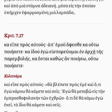
καὶ ἀπὸ μιὰ στάμνα ἀδειανή, μέσα εἰς τὴν ὁποίαν
ὑπῆρχεν ἐφαρμοσμένη μιὰ λαμπάδα,
Κριτ. 7,17
καὶ εἶπε πρὸς αὐτούς· ἀπ’ ἐμοῦ ὄψεσθε καὶ οὕτω
ποιήσετε· καὶ ἰδοὺ ἐγὼ εἰσπορεύομαι ἐν ἀρχῇ τῆς
παρεμβολῆς, καὶ ἔσται καθὼς ἂν ποιήσω, οὕτω
ποιήσετε·
Κολιτσάρα
καὶ εἶπε πρὸς αὐτούς· «θὰ βλέπετε πρὸς ἐμὲ καὶ ὅ,τι
ἐγὼ κάμνω θὰ κάμετε καὶ σεῖς. Ἐγὼ θὰ μεταβῶ εἰς τὴν
ἐμπροσθοφυλακὴν τῶν ἐχθρῶν· ὅ,τι δὲ θὰ κάμω ἐγὼ
ἐκεῖ, τὸ ἰδιο θὰ κάμετε καὶ σεῖς.