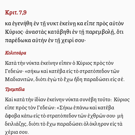
Κριτ. 7,9
καὶ ἐγενήθη ἐν τῇ νυκτὶ ἐκείνῃ καὶ εἶπε πρὸς αὐτὸν
Κύριος· ἀναστὰς κατάβηθι ἐν τῇ παρεμβολῇ, ὅτι
παρέδωκα αὐτὴν ἐν τῇ χειρί σου·
Κολιτσάρα
Κατὰ τὴν νύκτα ἐκείνην εἶπεν ὁ Κύριος πρὸς τὸν
Γεδεών· «σήκω καὶ κατέβα εἰς τὸ στρατόπεδον τῶν
Μαδιανιτῶν, διότι ἐγὼ τὸ ἔχω ἤδη παραδώσει εἰς σέ.
Τρεμπέλα
Καὶ κατὰ τὴν ἰδίαν ἐκείνην νύκτα συνέβη τοῦτο: Ὁ Κύριος
εἶπε πρὸς τὸν Γεδεών: «Σήκω ἐπάνω καὶ κατέβα
ἄφοβα κάτω εἰς τὸ στρατόπεδον τῶν ἐχθρῶν σου· μὴ
δειλιάζῃς, διότι τὸ ἔχω παραδώσει ὁλόκληρον εἰς τὰ
χέρια σου.