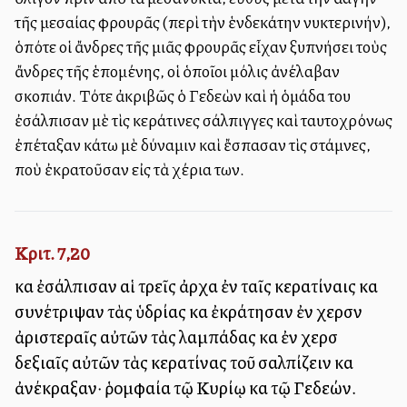
τῆς μεσαίας φρουρᾶς (περὶ τὴν ἑνδεκάτην νυκτερινήν),
ὁπότε οἱ ἄνδρες τῆς μιᾶς φρουρᾶς εἶχαν ξυπνήσει τοὺς
ἄνδρες τῆς ἑπομένης, οἱ ὁποῖοι μόλις ἀνέλαβαν
σκοπιάν. Τότε ἀκριβῶς ὁ Γεδεὼν καὶ ἡ ὁμάδα του
ἐσάλπισαν μὲ τὶς κεράτινες σάλπιγγες καὶ ταυτοχρόνως
ἐπέταξαν κάτω μὲ δύναμιν καὶ ἔσπασαν τὶς στάμνες,
ποὺ ἐκρατοῦσαν εἰς τὰ χέρια των.
Κριτ. 7,20
καὶ ἐσάλπισαν αἱ τρεῖς ἀρχαὶ ἐν ταῖς κερατίναις καὶ
συνέτριψαν τὰς ὑδρίας καὶ ἐκράτησαν ἐν χερσὶν
ἀριστεραῖς αὐτῶν τὰς λαμπάδας καὶ ἐν χερσὶ
δεξιαῖς αὐτῶν τὰς κερατίνας τοῦ σαλπίζειν καὶ
ἀνέκραξαν· ῥομφαία τῷ Κυρίῳ καὶ τῷ Γεδεών.