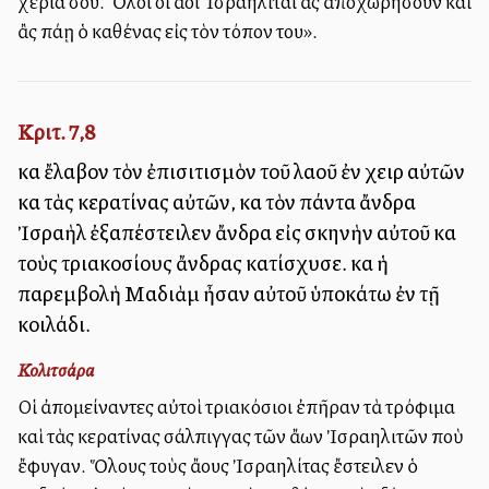
χέρια σου. Ὅλοι οἱ ἄλλοι Ἰσραηλῖται ἂς ἀποχωρήσουν καὶ
ἂς πάῃ ὁ καθένας εἰς τὸν τόπον του».
Κριτ. 7,8
καὶ ἔλαβον τὸν ἐπισιτισμὸν τοῦ λαοῦ ἐν χειρὶ αὐτῶν
καὶ τὰς κερατίνας αὐτῶν, καὶ τὸν πάντα ἄνδρα
Ἰσραὴλ ἐξαπέστειλεν ἄνδρα εἰς σκηνὴν αὐτοῦ καὶ
τοὺς τριακοσίους ἄνδρας κατίσχυσε. καὶ ἡ
παρεμβολὴ Μαδιὰμ ἦσαν αὐτοῦ ὑποκάτω ἐν τῇ
κοιλάδι.
Κολιτσάρα
Οἱ ἀπομείναντες αὐτοὶ τριακόσιοι ἐπῆραν τὰ τρόφιμα
καὶ τὰς κερατίνας σάλπιγγας τῶν ἄλλων Ἰσραηλιτῶν ποὺ
ἔφυγαν. Ὅλους τοὺς ἄλλους Ἰσραηλίτας ἔστειλεν ὁ