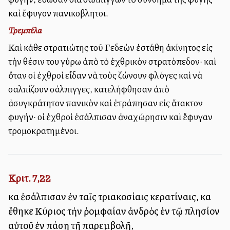
καὶ ἔφυγον πανικοβλητοι.
Τρεμπέλα
Καὶ κάθε στρατιώτης τοῦ Γεδεὼν ἐστάθη ἀκίνητος εἰς
τὴν θέσιν του γύρω ἀπὸ τὸ ἐχθρικὸν στρατόπεδον· καὶ
ὅταν οἱ ἐχθροὶ εἶδαν νὰ τοὺς ζώνουν φλόγες καὶ νὰ
σαλπίζουν σάλπιγγες, κατελήφθησαν ἀπὸ
ἀσυγκράτητον πανικὸν καὶ ἐτράπησαν εἰς ἄτακτον
φυγήν· οἱ ἐχθροὶ ἐσάλπισαν ἀναχώρησιν καὶ ἔφυγαν
τρομοκρατημένοι.
Κριτ. 7,22
καὶ ἐσάλπισαν ἐν ταῖς τριακοσίαις κερατίναις, καὶ
ἔθηκε Κύριος τὴν ῥομφαίαν ἀνδρὸς ἐν τῷ πλησίον
αὐτοῦ ἐν πάσῃ τῇ παρεμβολῇ,