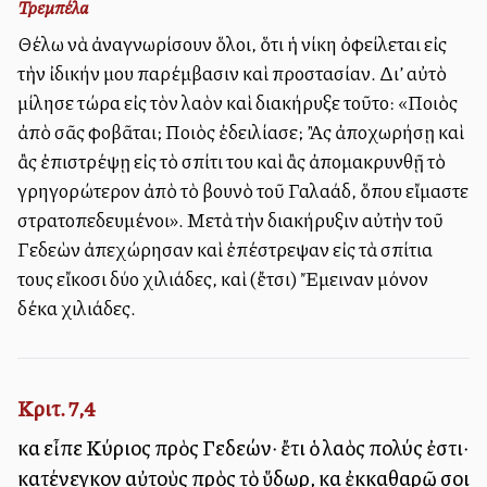
Τρεμπέλα
Θέλω νὰ ἀναγνωρίσουν ὅλοι, ὅτι ἡ νίκη ὀφείλεται εἰς
τὴν ἰδικήν μου παρέμβασιν καὶ προστασίαν. Δι’ αὐτὸ
μίλησε τώρα εἰς τὸν λαὸν καὶ διακήρυξε τοῦτο: «Ποιὸς
ἀπὸ σᾶς φοβᾶται; Ποιὸς ἐδειλίασε; Ἂς ἀποχωρήσῃ καὶ
ἂς ἐπιστρέψῃ εἰς τὸ σπίτι του καὶ ἂς ἀπομακρυνθῇ τὸ
γρηγορώτερον ἀπὸ τὸ βουνὸ τοῦ Γαλαάδ, ὅπου εἴμαστε
στρατοπεδευμένοι». Μετὰ τὴν διακήρυξιν αὐτὴν τοῦ
Γεδεὼν ἀπεχώρησαν καὶ ἐπέστρεψαν εἰς τὰ σπίτια
τους εἴκοσι δύο χιλιάδες, καὶ (ἔτσι) Ἔμειναν μόνον
δέκα χιλιάδες.
Κριτ. 7,4
καὶ εἶπε Κύριος πρὸς Γεδεών· ἔτι ὁ λαὸς πολύς ἐστι·
κατένεγκον αὐτοὺς πρὸς τὸ ὕδωρ, καὶ ἐκκαθαρῶ σοι