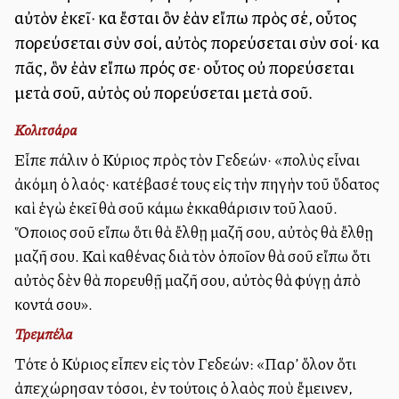
αὐτὸν ἐκεῖ· καὶ ἔσται ὃν ἐὰν εἴπω πρὸς σέ, οὗτος
πορεύσεται σὺν σοί, αὐτὸς πορεύσεται σὺν σοί· καὶ
πᾶς, ὃν ἐὰν εἴπω πρός σε· οὗτος οὐ πορεύσεται
μετὰ σοῦ, αὐτὸς οὐ πορεύσεται μετὰ σοῦ.
Κολιτσάρα
Εἶπε πάλιν ὁ Κύριος πρὸς τὸν Γεδεών· «πολὺς εἶναι
ἀκόμη ὁ λαός· κατέβασέ τους εἰς τὴν πηγὴν τοῦ ὕδατος
καὶ ἐγὼ ἐκεῖ θὰ σοῦ κάμω ἐκκαθάρισιν τοῦ λαοῦ.
Ὅποιος σοῦ εἴπω ὅτι θὰ ἔλθῃ μαζῆ σου, αὐτὸς θὰ ἔλθῃ
μαζῆ σου. Καὶ καθένας διὰ τὸν ὁποῖον θὰ σοῦ εἴπω ὅτι
αὐτὸς δὲν θὰ πορευθῇ μαζῆ σου, αὐτὸς θὰ φύγῃ ἀπὸ
κοντά σου».
Τρεμπέλα
Τότε ὁ Κύριος εἶπεν εἰς τὸν Γεδεών: «Παρ’ ὅλον ὅτι
ἀπεχώρησαν τόσοι, ἐν τούτοις ὁ λαὸς ποὺ ἔμεινεν,