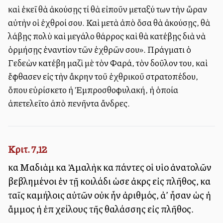
καὶ ἐκεῖ θὰ ἀκούσῃς τί θὰ εἰποῦν μεταξύ των τὴν ὥραν
αὐτὴν οἱ ἐχθροί σου. Καὶ μετὰ ἀπὸ ὅσα θὰ ἀκούσῃς, θὰ
λάβῃς πολὺ καὶ μεγάλο θάρρος καὶ θὰ κατέβῃς διὰ νὰ
ὁρμήσῃς ἐναντίον τῶν ἐχθρῶν σου». Πράγματι ὁ
Γεδεὼν κατέβη μαζὶ μὲ τὸν Φαρά, τὸν δοῦλον του, καὶ
ἔφθασεν εἰς τὴν ἄκρην τοῦ ἐχθρικοῦ στρατοπέδου,
ὅπου εὑρίσκετο ἡ Ἐμπροσθοφυλακή, ἡ ὁποία
ἀπετελεῖτο ἀπὸ πενῆντα ἄνδρες.
Κριτ. 7,12
καὶ Μαδιὰμ καὶ Ἀμαλὴκ καὶ πάντες οἱ υἱοὶ ἀνατολῶν
βεβλημένοι ἐν τῇ κοιλάδι ὡσεὶ ἀκρὶς εἰς πλῆθος, καὶ
ταῖς καμήλοις αὐτῶν οὐκ ἦν ἀριθμός, ἀλλ’ ἦσαν ὡς ἡ
ἄμμος ἡ ἐπὶ χείλους τῆς θαλάσσης εἰς πλῆθος.