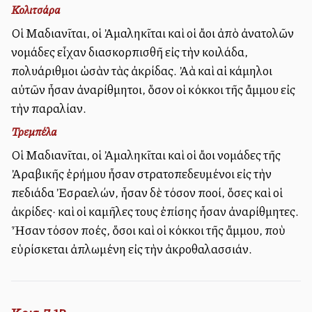
Κολιτσάρα
Οἱ Μαδιανῖται, οἱ Ἀμαληκῖται καὶ οἱ ἄλλοι ἀπὸ ἀνατολῶν
νομάδες εἶχαν διασκορπισθῆ εἰς τὴν κοιλάδα,
πολυάριθμοι ὡσὰν τὰς ἀκρίδας. Ἀλλὰ καὶ αἱ κάμηλοι
αὐτῶν ἦσαν ἀναρίθμητοι, ὅσον οἱ κόκκοι τῆς ἄμμου εἰς
τὴν παραλίαν.
Τρεμπέλα
Οἱ Μαδιανῖται, οἱ Ἀμαληκῖται καὶ οἱ ἄλλοι νομάδες τῆς
Ἀραβικῆς ἐρήμου ἦσαν στρατοπεδευμένοι εἰς τὴν
πεδιάδα Ἐσραελών, ἦσαν δὲ τόσον πολλοί, ὅσες καὶ οἱ
ἀκρίδες· καὶ οἱ καμῆλες τους ἐπίσης ἦσαν ἀναρίθμητες.
Ἦσαν τόσον πολλές, ὅσοι καὶ οἱ κόκκοι τῆς ἄμμου, ποὺ
εὑρίσκεται ἀπλωμένη εἰς τὴν ἀκροθαλασσιάν.