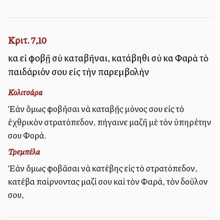
Κριτ. 7,10
καὶ εἰ φοβῇ σὺ καταβῆναι, κατάβηθι σὺ καὶ Φαρὰ τὸ
παιδάριόν σου εἰς τὴν παρεμβολὴν
Κολιτσάρα
Ἐὰν ὅμως φοβῆσαι νὰ καταβῇς μόνος σου εἰς τὸ
ἐχθρικὸν στρατόπεδον, πήγαινε μαζῆ μὲ τὸν ὑπηρέτην
σου Φορά.
Τρεμπέλα
Ἐὰν ὅμως φοβᾶσαι νὰ κατέβης εἰς τὸ στρατόπεδον,
κατέβα παίρνοντας μαζί σου καὶ τὸν Φαρά, τὸν δοῦλον
σου,