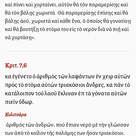
καὶ πίνει καὶ χορταίνει, αὐτὸν θὰ τὸν παραμερίσῃς καὶ
θὰ τὸν βάλῃς χωριστά. Θὰ παραμερίσῃς ἐπίσης καὶ θὰ
βάλῃς ἀλλοῦ, χωριστὰ καὶ κάθε ἕνα, ὁ ὁποῖος θὰ γονατίσῃ
καὶ θὰ βουτήξῃ τὸ στόμα του εἰς τὸ νερὸν διὰ νὰ πιῇ καὶ
νὰ χορτάσῃ».
Κριτ. 7,6
καὶ ἐγένετο ὁ ἀριθμὸς τῶν λαψάντων ἐν χειρὶ αὐτῶν
πρὸς τὸ στόμα αὐτῶν τριακόσιοι ἄνδρες, καὶ πᾶν τὸ
κατάλοιπον τοῦ λαοῦ ἔκλιναν ἐπὶ τὰ γόνατα αὐτῶν
πιεῖν ὕδωρ.
Κολιτσάρα
Ὁ ἀριθμὸς τῶν ἀνδρῶν, ποὺ ἔπιαν νερὸ μὲ τὴν γλῶσσαν
των ἀπὸ τὸ κοῖλον τῆς παλάμης των ἦσαν τριακόσιοι.