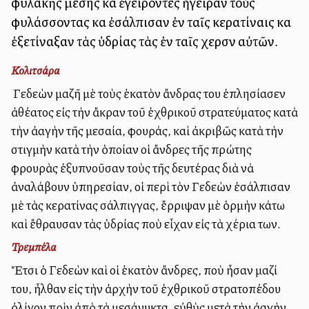
φυλακῆς μέσης καὶ ἐγείροντες ἤγειραν τοὺς
φυλάσσοντας καὶ ἐσάλπισαν ἐν ταῖς κερατίναις καὶ
ἐξετίναξαν τὰς ὑδρίας τὰς ἐν ταῖς χερσὶν αὐτῶν.
Κολιτσάρα
Ὁ Γεδεὼν μαζῆ μὲ τοὺς ἑκατὸν ἄνδρας του ἐπλησίασεν
ἀθέατος εἰς τὴν ἄκραν τοῦ ἐχθρικοῦ στρατεύματος κατὰ
τὴν ἀλλαγὴν τῆς μεσαία, φουράς, καὶ ἀκριβῶς κατὰ τὴν
στιγμὴν κατὰ τὴν ὁποίαν οἱ ἄνδρες τῆς πρώτης
φρουρὰς ἐξυπνοῦσαν τοὺς τῆς δευτέρας διὰ νὰ
ἀναλάβουν ὑπηρεσίαν, οἱ περὶ τὸν Γεδεὼν ἐσάλπισαν
μὲ τὰς κερατίνας σάλπιγγας, ἔρριψαν μὲ ὁρμὴν κάτω
καὶ ἔθραυσαν τὰς ὑδρίας ποὺ εἶχαν εἰς τὰ χέρια των.
Τρεμπέλα
Ἔτσι ὁ Γεδεὼν καὶ οἱ ἑκατὸν ἄνδρες, ποὺ ἦσαν μαζί
του, ἦλθαν εἰς τὴν ἀρχὴν τοῦ ἐχθρικοῦ στρατοπέδου
ὀλίγον πρὶν ἀπὸ τὰ μεσάνυκτα, εὐθὺς μετὰ τὴν ἀλλαγὴν