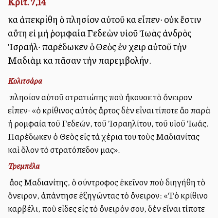
Κριτ. 7,14
καὶ ἀπεκρίθη ὁ πλησίον αὐτοῦ καὶ εἶπεν· οὐκ ἔστιν
αὕτη εἰ μὴ ῥομφαία Γεδεὼν υἱοῦ Ἰωὰς ἀνδρὸς
Ἰσραήλ· παρέδωκεν ὁ Θεὸς ἐν χειρὶ αὐτοῦ τὴν
Μαδιὰμ καὶ πᾶσαν τὴν παρεμβολήν.
Κολιτσάρα
Ὁ πλησίον αὐτοῦ στρατιώτης ποὺ ἤκουσε τὸ ὄνειρον
εἶπεν· «ὁ κρίθινος αὐτὸς ἄρτος δὲν εἶναι τίποτε ἄλλο παρὰ
ἡ ρομφαία τοῦ Γεδεών, τοῦ Ἰσραηλίτου, τοῦ υἱοῦ Ἰωάς.
Παρέδωκεν ὁ Θεὸς εἰς τὰ χέρια του τοὺς Μαδιανίτας
καὶ ὅλον τὸ στρατόπεδον μας».
Τρεμπέλα
Ὁ ἄλλος Μαδιανίτης, ὁ σύντροφος ἐκεῖνον ποὺ διηγήθη τὸ
ὄνειρον, ἀπάντησε ἐξηγῶντας τὸ ὄνειρον: «Τὸ κρίθινο
καρβέλι, ποὺ εἶδες εἰς τὸ ὄνειρόν σου, δὲν εἶναι τίποτε