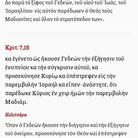
ἄλλο παρὰ τὸ ξίφος τοῦ Γεδεών, τοῦ υἱοῦ τοῦ Ἰωάς, τοῦ
Ἰσραηλίτου· εἰς αὐτὸν παρέδωκεν ὁ Θεὸς τοὺς
Μαδιανῖτες καὶ ὅλον τὸ στρατόπεδον των»,
Κριτ. 7,15
καὶ ἐγένετο ὡς ἤκουσε Γεδεὼν τὴν ἐξήγησιν τοῦ
ἐνυπνίου καὶ τὴν σύγκρισιν αὐτοῦ, καὶ
προσεκύνησε Κυρίῳ καὶ ὑπέστρεψεν εἰς τὴν
παρεμβολὴν Ἰσραὴλ καὶ εἶπεν· ἀνάστητε, ὅτι
παρέδωκε Κύριος ἐν χειρὶ ἡμῶν τὴν παρεμβολὴν
Μαδιάμ.
Κολιτσάρα
Ὅταν ὁ Γεδεὼν ἤκουσε τὴν διήγησιν καὶ τὴν ἐξήγησιν
τοῦ ὀνείρου, προσεκύνησε τὸν Θεὸν καὶ ἐπέστρεψεν