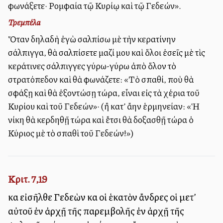
φωνάξετε· Ρομφαία τῷ Κυρίῳ καὶ τῷ Γεδεών».
Τρεμπέλα
Ὅταν δηλαδὴ ἐγὼ σαλπίσω μὲ τὴν κερατίνην
σάλπιγγα, θὰ σαλπίσετε μαζί μου καὶ ὅλοι ἐσεῖς μὲ τὶς
κεράτινες σάλπιγγες γύρω-γύρω ἀπὸ ὅλον τὸ
στρατόπεδον καὶ θὰ φωνάζετε: «Τὸ σπαθί, ποὺ θὰ
σφάξῃ καὶ θὰ ἐξοντώσῃ τώρα, εἶναι εἰς τὰ χέρια τοῦ
Κυρίου καὶ τοῦ Γεδεών»· (ἢ κατ’ ἄλλην ἑρμηνείαν: «Ἡ
νίκη θὰ κερδηθῇ τώρα καὶ ἔτσι θὰ δοξασθῇ τώρα ὁ
Κύριος μὲ τὸ σπαθὶ τοῦ Γεδεών!»)
Κριτ. 7,19
καὶ εἰσῆλθε Γεδεὼν καὶ οἱ ἑκατὸν ἄνδρες οἱ μετ’
αὐτοῦ ἐν ἀρχῇ τῆς παρεμβολῆς ἐν ἀρχῇ τῆς