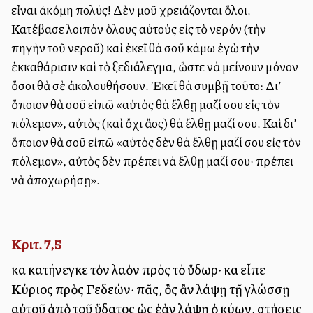
εἶναι ἀκόμη πολύς! Δὲν μοῦ χρειάζονται ὅλοι.
Κατέβασε λοιπὸν ὅλους αὐτοὺς εἰς τὸ νερόν (τὴν
πηγὴν τοῦ νεροῦ) καὶ ἐκεῖ θὰ σοῦ κάμω ἐγὼ τὴν
ἐκκαθάρισιν καὶ τὸ ξεδιάλεγμα, ὥστε νὰ μείνουν μόνον
ὅσοι θὰ σὲ ἀκολουθήσουν. Ἐκεῖ θὰ συμβῇ τοῦτο: Δι’
ὅποιον θὰ σοῦ εἰπῶ «αὐτὸς θὰ ἔλθῃ μαζί σου εἰς τὸν
πόλεμον», αὐτὸς (καὶ ὄχι ἄλλος) θὰ ἔλθῃ μαζί σου. Καὶ δι’
ὅποιον θὰ σοῦ εἰπῶ «αὐτὸς δὲν θὰ ἔλθῃ μαζί σου εἰς τὸν
πόλεμον», αὐτὸς δὲν πρέπει νὰ ἔλθῃ μαζί σου· πρέπει
νὰ ἀποχωρήσῃ».
Κριτ. 7,5
καὶ κατήνεγκε τὸν λαὸν πρὸς τὸ ὕδωρ· καὶ εἶπε
Κύριος πρὸς Γεδεών· πᾶς, ὃς ἂν λάψῃ τῇ γλώσσῃ
αὐτοῦ ἀπὸ τοῦ ὕδατος ὡς ἐὰν λάψῃ ὁ κύων, στήσεις