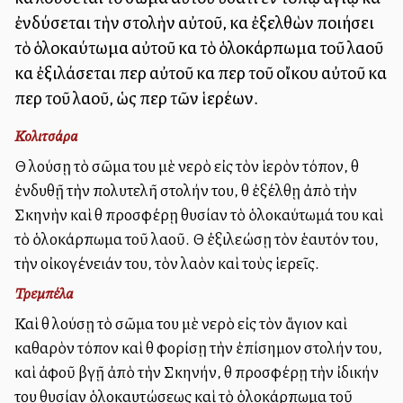
ἐνδύσεται τὴν στολὴν αὐτοῦ, καὶ ἐξελθὼν ποιήσει
τὸ ὁλοκαύτωμα αὐτοῦ καὶ τὸ ὁλοκάρπωμα τοῦ λαοῦ
καὶ ἐξιλάσεται περὶ αὐτοῦ καὶ περὶ τοῦ οἴκου αὐτοῦ καὶ
περὶ τοῦ λαοῦ, ὡς περὶ τῶν ἱερέων.
Κολιτσάρα
Θὰ λούσῃ τὸ σῶμα του μὲ νερὸ εἰς τὸν ἱερὸν τόπον, θὰ
ἐνδυθῇ τὴν πολυτελῆ στολήν του, θὰ ἐξέλθῃ ἀπὸ τὴν
Σκηνὴν καὶ θὰ προσφέρῃ θυσίαν τὸ ὁλοκαύτωμά του καὶ
τὸ ὁλοκάρπωμα τοῦ λαοῦ. Θὰ ἐξιλεώσῃ τὸν ἑαυτόν του,
τὴν οἰκογένειάν του, τὸν λαὸν καὶ τοὺς ἱερεῖς.
Τρεμπέλα
Καὶ θὰ λούσῃ τὸ σῶμα του μὲ νερὸ εἰς τὸν ἅγιον καὶ
καθαρὸν τόπον καὶ θὰ φορίσῃ τὴν ἐπίσημον στολήν του,
καὶ ἀφοῦ βγῇ ἀπὸ τὴν Σκηνήν, θὰ προσφέρῃ τὴν ἰδικήν
του θυσίαν ὁλοκαυτώσεως καὶ τὸ ὁλοκάρπωμα τοῦ