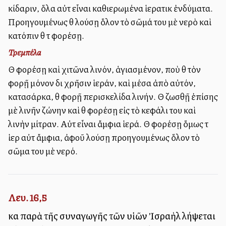
κίδαριν, ὅλα αὐτὰ εἶναι καθιερωμένα ἱερατικὰ ἐνδύματα.
Προηγουμένως θὰ λούσῃ ὅλον τὸ σῶμά του μὲ νερὸ καὶ
κατόπιν θὰ τὰ φορέσῃ.
Τρεμπέλα
Θὰ φορέσῃ καὶ χιτῶνα λινόν, ἁγιασμένον, ποὺ θὰ τὸν
φορῇ μόνον διὰ χρῆσιν ἱεράν, καὶ μέσα ἀπὸ αὐτόν,
κατασάρκα, θὰ φορῇ περισκελίδα λινήν. Θὰ ζωσθῇ ἐπίσης
μὲ λινῆν ζώνην καὶ θὰ φορέσῃ εἰς τὸ κεφάλι του καὶ
λινὴν μίτραν. Αὐτὰ εἶναι ἄμφια ἱερά. Θὰ φορέσῃ ὅμως τὰ
ἱερὰ αὐτὰ ἄμφια, ἀφοῦ λούσῃ προηγουμένως ὅλον τὸ
σῶμα του μὲ νερό.
Λευ. 16,5
καὶ παρὰ τῆς συναγωγῆς τῶν υἱῶν Ἰσραὴλ λήψεται