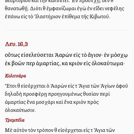
Μαρτυρίου καὶ τὴν καλύπτει. Ἐὰν προσέχῃ, δεν θὰ
θανατωθῇ. Διότι θὰ ἐμφανίζωμαι ἐγὼ ἐν εἴδει νεφέλης
ἐπάνω εἰς τὸ Ἱλαστήριον ἐπίθεμα τῆς Κιβωτοῦ.
Λευ. 16,3
οὕτως εἰσελεύσεται Ἀαρὼν εἰς τὸ ἅγιον· ἐν μόσχῳ
ἐκ βοῶν περὶ ἁμαρτίας, καὶ κριὸν εἰς ὁλοκαύτωμα·
Κολιτσάρα
Ἔτσι θὰ εἰσέρχεται ὁ Ἀαρὼν εἰς τὰ Ἅγια τῶν Ἁγίων ἀφοῦ
δηλαδὴ προσφέρῃ προηγουμένως θυσίαν περὶ
ἁμαρτίας ἕνα μοσχάρι καὶ ἕνα κριὸν πρὸς
ὁλοκαύτωσιν.
Τρεμπέλα
Μὲ αὐτὸν τὸν τρόπον θὰ εἰσέρχεται εἰς τὰ Ἅγια τῶν