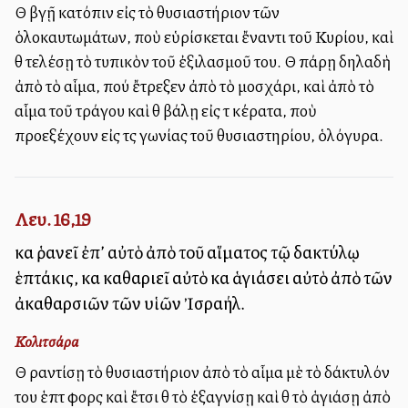
Θὰ βγῇ κατόπιν εἰς τὸ θυσιαστήριον τῶν
ὁλοκαυτωμάτων, ποὺ εὑρίσκεται ἔναντι τοῦ Κυρίου, καὶ
θὰ τελέσῃ τὸ τυπικὸν τοῦ ἐξιλασμοῦ του. Θὰ πάρῃ δηλαδὴ
ἀπὸ τὸ αἷμα, πού ἔτρεξεν ἀπὸ τὸ μοσχάρι, καὶ ἀπὸ τὸ
αἷμα τοῦ τράγου καὶ θὰ βάλῃ εἰς τὰ κέρατα, ποὺ
προεξέχουν εἰς τὰς γωνίας τοῦ θυσιαστηρίου, ὁλόγυρα.
Λευ. 16,19
καὶ ῥανεῖ ἐπ’ αὐτὸ ἀπὸ τοῦ αἵματος τῷ δακτύλῳ
ἑπτάκις, καὶ καθαριεῖ αὐτὸ καὶ ἁγιάσει αὐτὸ ἀπὸ τῶν
ἀκαθαρσιῶν τῶν υἱῶν Ἰσραήλ.
Κολιτσάρα
Θὰ ραντίσῃ τὸ θυσιαστήριον ἀπὸ τὸ αἷμα μὲ τὸ δάκτυλόν
του ἑπτὰ φορὰς καὶ ἔτσι θὰ τὸ ἐξαγνίσῃ καὶ θὰ τὸ ἁγιάσῃ ἀπὸ