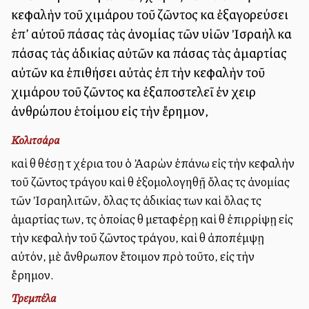
κεφαλὴν τοῦ χιμάρου τοῦ ζῶντος καὶ ἐξαγορεύσει
ἐπ’ αὐτοῦ πάσας τὰς ἀνομίας τῶν υἱῶν Ἰσραὴλ καὶ
πάσας τὰς ἀδικίας αὐτῶν καὶ πάσας τὰς ἁμαρτίας
αὐτῶν καὶ ἐπιθήσει αὐτὰς ἐπὶ τὴν κεφαλὴν τοῦ
χιμάρου τοῦ ζῶντος καὶ ἐξαποστελεῖ ἐν χειρὶ
ἀνθρώπου ἑτοίμου εἰς τὴν ἔρημον,
Κολιτσάρα
καὶ θὰ θέσῃ τὰ χέρια του ὁ Ἀαρὼν ἐπάνω εἰς τὴν κεφαλὴν
τοῦ ζῶντος τράγου καὶ θὰ ἐξομολογηθῇ ὅλας τὰς ἀνομίας
τῶν Ἰσραηλιτῶν, ὅλας τὰς ἀδικίας των καὶ ὅλας τὰς
ἁμαρτίας των, τὰς ὁποίας θὰ μεταφέρῃ καὶ θὰ ἐπιρρίψῃ εἰς
τὴν κεφαλὴν τοῦ ζῶντος τράγου, καὶ θὰ ἀποπέμψῃ
αὐτόν, μὲ ἄνθρωπον ἕτοιμον πρὸ τοῦτο, εἰς τὴν
ἔρημον.
Τρεμπέλα