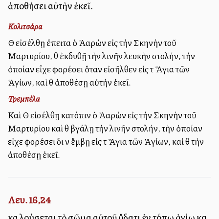
ἀποθήσει αὐτὴν ἐκεῖ.
Κολιτσάρα
Θὰ εἰσέλθῃ ἔπειτα ὁ Ἀαρὼν εἰς τὴν Σκηνὴν τοῦ
Μαρτυρίου, θὰ ἐκδυθῇ τὴν λινῆν λευκὴν στολήν, τὴν
ὁποίαν εἶχε φορέσει ὅταν εἰσῆλθεν εἰς τὰ Ἅγια τῶν
Ἁγίων, καὶ θὰ ἀποθέσῃ αὐτὴν ἐκεῖ.
Τρεμπέλα
Καὶ Θὰ εἰσέλθῃ κατόπιν ὁ Ἀαρὠν εἰς τὴν Σκηνὴν τοῦ
Μαρτυρίου καὶ θὰ βγάλῃ τὴν λινῆν στολήν, τὴν ὁποίαν
εἶχε φορέσει διὰ νὰ ἔμβῃ εἰς τὰ Ἅγια τῶν Ἁγίων, καὶ θὰ τὴν
ἀποθέσῃ ἐκεῖ.
Λευ. 16,24
καὶ λούσεται τὸ σῶμα αὐτοῦ ὕδατι ἐν τόπῳ ἁγίῳ καὶ