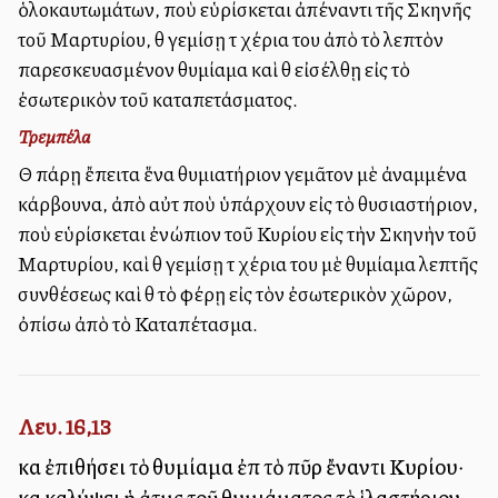
ὁλοκαυτωμάτων, ποὺ εὑρίσκεται ἀπέναντι τῆς Σκηνῆς
τοῦ Μαρτυρίου, θὰ γεμίσῃ τὰ χέρια του ἀπὸ τὸ λεπτὸν
παρεσκευασμένον θυμίαμα καὶ θὰ εἰσέλθῃ εἰς τὸ
ἐσωτερικὸν τοῦ καταπετάσματος.
Τρεμπέλα
Θὰ πάρῃ ἔπειτα ἕνα θυμιατήριον γεμᾶτον μὲ ἀναμμένα
κάρβουνα, ἀπὸ αὐτὰ ποὺ ὑπάρχουν εἰς τὸ θυσιαστήριον,
ποὺ εὑρίσκεται ἐνώπιον τοῦ Κυρίου εἰς τὴν Σκηνὴν τοῦ
Μαρτυρίου, καὶ θὰ γεμίσῃ τὰ χέρια του μὲ θυμίαμα λεπτῆς
συνθέσεως καὶ θὰ τὸ φέρῃ εἰς τὸν ἐσωτερικὸν χῶρον,
ὀπίσω ἀπὸ τὸ Καταπέτασμα.
Λευ. 16,13
καὶ ἐπιθήσει τὸ θυμίαμα ἐπὶ τὸ πῦρ ἔναντι Κυρίου·
καὶ καλύψει ἡ ἀτμὶς τοῦ θυμιάματος τὸ ἱλαστήριον