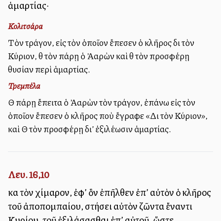
ἁμαρτίας·
Κολιτσάρα
Τὸν τράγον, εἰς τὸν ὁποῖον ἔπεσεν ὁ κλῆρος διὰ τὸν
Κύριον, θὰ τὸν πάρῃ ὁ Ἀαρὼν καὶ θὰ τὸν προσφέρῃ
θυσίαν περὶ ἁμαρτίας.
Τρεμπέλα
Θὰ πάρῃ ἔπειτα ὁ Ἀαρὼν τὸν τράγον, ἐπάνω εἰς τὸν
ὁποῖον ἔπεσεν ὁ κλῆρος ποὺ ἔγραφε «Διὰ τὸν Κύριον»,
καὶ Θὰ τὸν προσφέρῃ δι’ ἐξιλέωσιν ἁμαρτίας.
Λευ. 16,10
καὶ τὸν χίμαρον, ἐφ’ ὃν ἐπῆλθεν ἐπ’ αὐτὸν ὁ κλῆρος
τοῦ ἀποπομπαίου, στήσει αὐτὸν ζῶντα ἔναντι
Κυρίου, τοῦ ἐξιλάσασθαι ἐπ’ αὐτοῦ, ὥστε