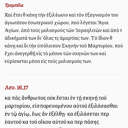
Τρεμπέλα
Καὶ ἔτσι θὰ κάνῃ τὴν ἐξιλέωσιν καὶ τὸν ἑξαγνισμόν του
ἁγιωτάτου ἐσωτερικοῦ χώρου, ποὺ λέγεται Ἅγια
Ἁγίων, ἀπὸ τοὺς μολυσμοὺς τῶν Ἰσραηλιτῶν καὶ ἀπὸ τὰ
ἀδικήματά των δι’ ὅλας τὰς ἁμαρτίας των. Τὸ ἴδιον θὰ
κάνῃ καὶ διὰ τὴν ὑπόλοιπον Σκηνὴν τοῦ Μαρτυρίου, ποὺ
ἔχει ἀνεγερθῇ εἰς τὸ μέσον τῶν σκηνῶν των καὶ
εὑρίσκεται μέσα εἰς τοὺς μολυσμούς των.
Λευ. 16,17
καὶ πᾶς ἄνθρωπος οὐκ ἔσται ἐν τῇ σκηνῇ τοῦ
μαρτυρίου, εἰσπορευομένου αὐτοῦ ἐξιλάσασθαι
ἐν τῷ ἁγίῳ, ἕως ἂν ἐξέλθῃ· καὶ ἐξιλάσεται περὶ
ἑαυτοῦ καὶ τοῦ οἴκου αὐτοῦ καὶ περὶ πάσης