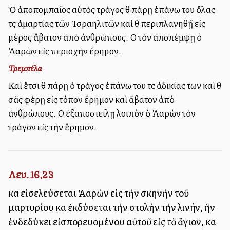
Ὁ ἀποπομπαῖος αὐτὸς τράγος θὰ πάρῃ ἐπάνω του ὅλας
τὰς ἁμαρτίας τῶν Ἰσραηλιτῶν καὶ θὰ περιπλανηθῇ εἰς
μέρος ἄβατον ἀπὸ ἀνθρώπους. Θὰ τὸν ἀποπέμψῃ ὁ
Ἀαρὼν εἰς περιοχὴν ἔρημον.
Τρεμπέλα
Καὶ ἔτσι θὰ πάρῃ ὁ τράγος ἐπάνω του τὰς ἀδικίας των καὶ θὰ
σᾶς φέρῃ εἰς τόπον ἔρημον καὶ ἄβατον ἀπὸ
ἀνθρώπους. Θὰ ἐξαποστείλῃ λοιπὸν ὁ Ἀαρὼν τὸν
τράγον εἰς τὴν ἔρημον.
Λευ. 16,23
καὶ εἰσελεύσεται Ἀαρὼν εἰς τὴν σκηνὴν τοῦ
μαρτυρίου καὶ ἐκδύσεται τὴν στολὴν τὴν λινήν, ἣν
ἐνδεδύκει εἰσπορευομένου αὐτοῦ εἰς τὸ ἅγιον, καὶ