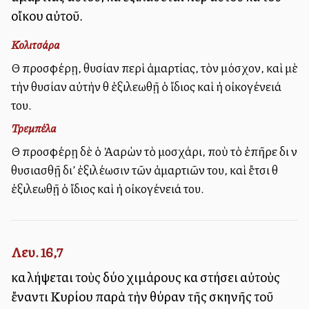
οἴκου αὐτοῦ.
Κολιτσάρα
Θὰ προσφέρῃ, θυσίαν περὶ ἁμαρτίας, τὸν μόσχον, καὶ μὲ
τὴν θυσίαν αὐτὴν θὰ ἐξιλεωθῇ ὁ ἴδιος καὶ ἡ οἰκογένειά
του.
Τρεμπέλα
Θὰ προσφέρῃ δὲ ὁ Ἀαρὼν τὸ μοσχάρι, ποὺ τὸ ἐπῆρε διὰ νὰ
θυσιασθῇ δι’ ἐξιλέωσιν τῶν ἁμαρτιῶν του, καὶ ἔτσι θὰ
ἐξιλεωθῇ ὁ ἴδιος καὶ ἡ οἰκογένειά του.
Λευ. 16,7
καὶ λήψεται τοὺς δύο χιμάρους καὶ στήσει αὐτοὺς
ἔναντι Κυρίου παρὰ τὴν θύραν τῆς σκηνῆς τοῦ