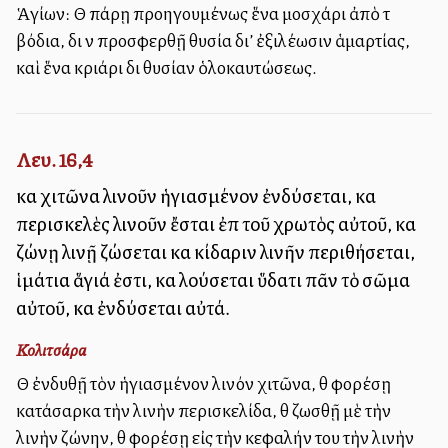
Ἁγίων: Θὰ πάρῃ προηγουμένως ἕνα μοσχάρι ἀπὸ τὰ
βόδια, διὰ νὰ προσφερθῇ θυσία δι’ ἐξιλέωσιν ἁμαρτίας,
καὶ ἕνα κριάρι διὰ θυσίαν ὁλοκαυτώσεως.
Λευ. 16,4
καὶ χιτῶνα λινοῦν ἡγιασμένον ἐνδύσεται, καὶ
περισκελὲς λινοῦν ἔσται ἐπὶ τοῦ χρωτὸς αὐτοῦ, καὶ
ζώνῃ λινῇ ζώσεται καὶ κίδαριν λινῆν περιθήσεται,
ἱμάτια ἅγιά ἐστι, καὶ λούσεται ὕδατι πᾶν τὸ σῶμα
αὐτοῦ, καὶ ἐνδύσεται αὐτά.
Κολιτσάρα
Θὰ ἐνδυθῇ τὸν ἡγιασμένον λινόν χιτῶνα, θὰ φορέσῃ
κατάσαρκα τὴν λινὴν περισκελίδα, θὰ ζωσθῇ μὲ τὴν
λινὴν ζώνην, θὰ φορέσῃ εἰς τὴν κεφαλήν του τὴν λινὴν