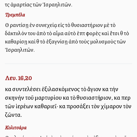
τὰς ἁμαρτίας τῶν Ἰσραηλιτῶν.
Τρεμπέλα
Θὰ ραντίσῃ ἐν συνεχείᾳ εἰς τὸ θυσιαστήριον μὲ τὸ
δάκτυλόν του ἀπὸ τὸ αἷμα αὐτὸ ἑπτὰ φορὲς καὶ ἔτσι θὰ τὸ
καθαρίσῃ καὶ θὰ τὸ ἑξαγνίσῃ ἀπὸ τοὺς μολυσμοὺς τῶν
Ἰσραηλιτῶν.
Λευ. 16,20
καὶ συντελέσει ἐξιλασκόμενος τὸ ἅγιον καὶ τὴν
σκηνὴν τοῦ μαρτυρίου καὶ τὸ θυσιαστήριον, καὶ περὶ
τῶν ἱερέων καθαριεῖ· καὶ προσάξει τὸν χίμαρον τὸν
ζῶντα.
Κολιτσάρα