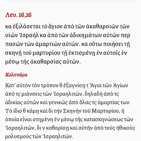
Λευ. 16,16
καὶ ἐξιλάσεται τὸ ἅγιον ἀπὸ τῶν ἀκαθαρσιῶν τῶν
υἱῶν Ἰσραὴλ καὶ ἀπὸ τῶν ἀδικημάτων αὐτῶν περὶ
πασῶν τῶν ἁμαρτιῶν αὐτῶν. καὶ οὕτω ποιήσει τῇ
σκηνῇ τοῦ μαρτυρίου τῇ ἐκτισμένῃ ἐν αὐτοῖς ἐν
μέσῳ τῆς ἀκαθαρσίας αὐτῶν.
Κολιτσάρα
Κατ’ αὐτὸν τὸν τρόπον θὰ ἐξαγνίσῃ τὰ Ἅγια τῶν Ἁγίων
ἀπὸ τὰς μιάνσεις τῶν Ἰσραηλιτῶν, δηλαδὴ ἀπὸ τὰς
ἀδικίας αὐτῶν καὶ γενικῶς ἀπὸ ὅλας τὰς ἁμαρτίας των.
Τὸ ἰδιο θὰ κάμῃ καὶ διὰ τὴν Σκηνὴν τοῦ Μαρτυρίου, ἡ
ὁποία εἶναι στημένη ἐν μέσῳ τῆς κατασκηνώσεως τῶν
Ἰσραηλιτῶν, διὰ νὰ καθαρίσῃ καὶ αὐτὴν ἀπὸ τοὺς ἠθικοὺς
μολυσμοὺς τῶν Ἰσραηλιτῶν.