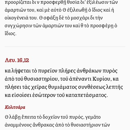
προορίζεται διὰ νὰ προσφερθῇ θυσία δι’ ἐξιλέωσιν τῶν
ἁμαρτιῶν του, καὶ μὲ αὐτὸ Θὰ ἐξιλεωθῇ ὁ ἴδιος καὶ ἡ
οἰκογένειά του. Θὰ σφάξῃ δὲ τὸ μοσχάρι διὰ τὴν
συγχώρησιν τῶν ἁμαρτιῶν του καὶ θὰ τὸ προσφέρῃ ὁ
ἴδιος.
Λευ. 16,12
καὶ λήψεται τὸ πυρεῖον πλῆρες ἀνθράκων πυρὸς
ἀπὸ τοῦ θυσιαστηρίου, τοῦ ἀπέναντι Κυρίου, καὶ
πλήσει τὰς χεῖρας θυμιάματος συνθέσεως λεπτῆς
καὶ εἰσοίσει ἐσώτερον τοῦ καταπετάσματος.
Κολιτσάρα
Θὰ λάβῃ ἔπειτα τὸ δοχεῖον τοῦ πυρός, γεμᾶτο
ἀναμμένους ἄνθρακας ἀπὸ τὸ θυσιαστήριον τῶν