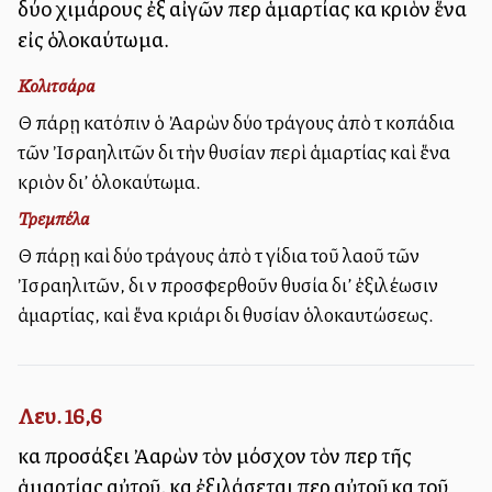
δύο χιμάρους ἐξ αἰγῶν περὶ ἁμαρτίας καὶ κριὸν ἕνα
εἰς ὁλοκαύτωμα.
Κολιτσάρα
Θὰ πάρῃ κατόπιν ὁ Ἀαρὼν δύο τράγους ἀπὸ τὰ κοπάδια
τῶν Ἰσραηλιτῶν διὰ τὴν θυσίαν περὶ ἁμαρτίας καὶ ἕνα
κριὸν δι’ ὁλοκαύτωμα.
Τρεμπέλα
Θὰ πάρῃ καὶ δύο τράγους ἀπὸ τὰ γίδια τοῦ λαοῦ τῶν
Ἰσραηλιτῶν, διὰ νὰ προσφερθοῦν θυσία δι’ ἐξιλέωσιν
ἁμαρτίας, καὶ ἕνα κριάρι διὰ θυσίαν ὁλοκαυτώσεως.
Λευ. 16,6
καὶ προσάξει Ἀαρὼν τὸν μόσχον τὸν περὶ τῆς
ἁμαρτίας αὐτοῦ, καὶ ἐξιλάσεται περὶ αὐτοῦ καὶ τοῦ