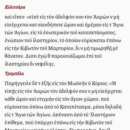
Κολιτσάρα
καὶ εἶπεν· «εἰπὲ εἰς τὸν ἀδελφόν σου τὸν Ἀαρὼν νὰ μὴ
εἰσέρχεται κατὰ οἰανδήποτε ὥραν καὶ ἡμέραν εἰς τὰ Ἅγια
τῶν Ἁγίων, εἰς τὸ ἐσωτερικὸν τοῦ καταπετάσματος,
ἐνώπιον τοῦ ἱλαστηρίου, τὸ ὁποῖον εὑρίσκεται ἐπάνω
εἰς τὴν Κιβωτὸν τοῦ Μαρτυρίου, διὰ νὰ μὴ τιμωρηθῇ μὲ
θάνατον. Διότι ἐγὼ θὰ παρουσιάζωμαι ἐπὶ τοῦ
ἱλαστηρίου διὰ νεφέλης.
Τρεμπέλα
Παρήγγειλε δὲ τὰ ἑξῆς εἰς τὸν Μωϋσῆν ὁ Κύριος: «Νὰ
εἰπῇς εἰς τὸν Ἀαρὼν τὸν ἀδελφόν σου νὰ μὴ εἰσέρχεται
κάθε ὥραν καὶ στιγμὴν εἰς τὸν ἅγιον χῶρον, ποὺ
εὑρίσκεται ὀπίσω ἀπὸ τὸ Καταπέτασμα, μέσα δηλαδὴ
εἰς τὰ Ἅγια τῶν Ἁγίων, ἀπέναντι ἀπὸ τὸ Ἱλαστήριον
ἐπίθεμα, ποὺ ὑπάρχει ἐπάνω εἰς τὴν Κιβωτὸν τοῦ