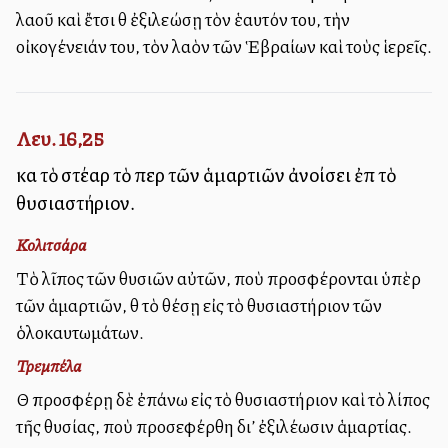
λαοῦ καὶ ἔτσι θὰ ἐξιλεώσῃ τὸν ἑαυτόν του, τὴν
οἰκογένειάν του, τὸν λαὸν τῶν Ἑβραίων καὶ τοὺς ἱερεῖς.
Λευ. 16,25
καὶ τὸ στέαρ τὸ περὶ τῶν ἁμαρτιῶν ἀνοίσει ἐπὶ τὸ
θυσιαστήριον.
Κολιτσάρα
Τὸ λῖπος τῶν θυσιῶν αὐτῶν, ποὺ προσφέρονται ὑπὲρ
τῶν ἁμαρτιῶν, θὰ τὸ θέσῃ εἰς τὸ θυσιαστήριον τῶν
ὁλοκαυτωμάτων.
Τρεμπέλα
Θὰ προσφέρῃ δὲ ἐπάνω εἰς τὸ θυσιαστήριον καὶ τὸ λίπος
τῆς θυσίας, ποὺ προσεφέρθη δι’ ἐξιλέωσιν ἁμαρτίας.