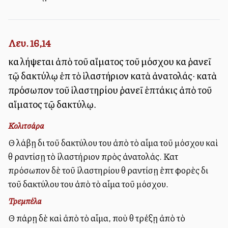
Λευ. 16,14
καὶ λήψεται ἀπὸ τοῦ αἵματος τοῦ μόσχου καὶ ῥανεῖ
τῷ δακτύλῳ ἐπὶ τὸ ἱλαστήριον κατὰ ἀνατολάς· κατὰ
πρόσωπον τοῦ ἱλαστηρίου ῥανεῖ ἑπτάκις ἀπὸ τοῦ
αἵματος τῷ δακτύλῳ.
Κολιτσάρα
Θὰ λάβῃ διὰ τοῦ δακτύλου του ἀπὸ τὸ αἷμα τοῦ μόσχου καὶ
θὰ ραντίσῃ τὸ ἱλαστήριον πρὸς ἀνατολάς. Κατὰ
πρόσωπον δὲ τοῦ ἱλαστηρίου θὰ ραντίσῃ ἑπτὰ φορὲς διὰ
τοῦ δακτύλου του ἀπὸ τὸ αἷμα τοῦ μόσχου.
Τρεμπέλα
Θὰ πάρῃ δὲ καὶ ἀπὸ τὸ αἷμα, ποὺ θὰ τρέξῃ ἀπὸ τὸ