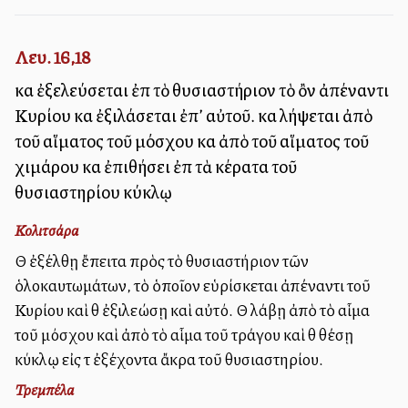
Λευ. 16,18
καὶ ἐξελεύσεται ἐπὶ τὸ θυσιαστήριον τὸ ὂν ἀπέναντι
Κυρίου καὶ ἐξιλάσεται ἐπ’ αὐτοῦ. καὶ λήψεται ἀπὸ
τοῦ αἵματος τοῦ μόσχου καὶ ἀπὸ τοῦ αἵματος τοῦ
χιμάρου καὶ ἐπιθήσει ἐπὶ τὰ κέρατα τοῦ
θυσιαστηρίου κύκλῳ
Κολιτσάρα
Θὰ ἐξέλθῃ ἔπειτα πρὸς τὸ θυσιαστήριον τῶν
ὁλοκαυτωμάτων, τὸ ὁποῖον εὑρίσκεται ἀπέναντι τοῦ
Κυρίου καὶ θὰ ἐξιλεώσῃ καὶ αὐτό. Θὰ λάβῃ ἀπὸ τὸ αἷμα
τοῦ μόσχου καὶ ἀπὸ τὸ αἷμα τοῦ τράγου καὶ θὰ θέσῃ
κύκλῳ εἰς τὰ ἐξέχοντα ἄκρα τοῦ θυσιαστηρίου.
Τρεμπέλα