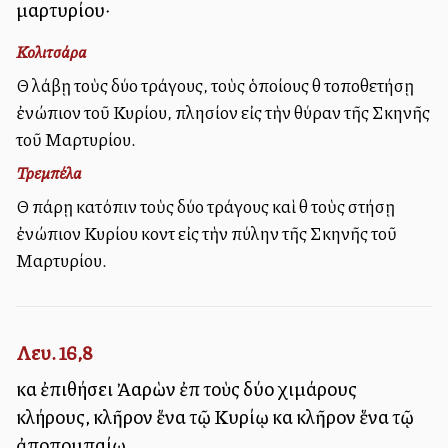
μαρτυρίου·
Κολιτσάρα
Θὰ λάβῃ τοὺς δύο τράγους, τοὺς ὁποίους θὰ τοποθετήσῃ
ἐνώπιον τοῦ Κυρίου, πλησίον εἰς τὴν θύραν τῆς Σκηνῆς
τοῦ Μαρτυρίου.
Τρεμπέλα
Θὰ πάρῃ κατόπιν τοὺς δύο τράγους καὶ θὰ τοὺς στήσῃ
ἐνώπιον Κυρίου κοντὰ εἰς τὴν πύλην τῆς Σκηνῆς τοῦ
Μαρτυρίου.
Λευ. 16,8
καὶ ἐπιθήσει Ἀαρὼν ἐπὶ τοὺς δύο χιμάρους
κλήρους, κλῆρον ἕνα τῷ Κυρίῳ καὶ κλῆρον ἕνα τῷ
ἀποπομπαίῳ.