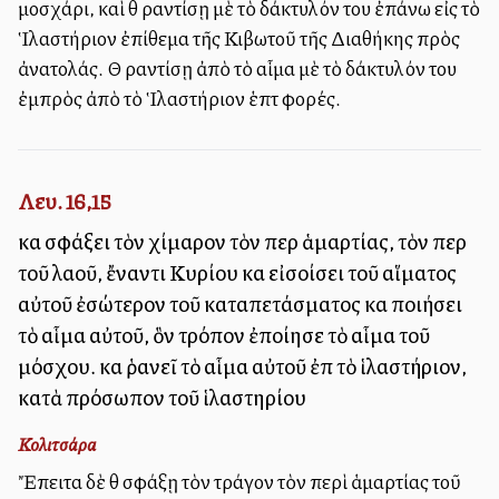
μοσχάρι, καὶ θὰ ραντίσῃ μὲ τὸ δάκτυλόν του ἐπάνω εἰς τὸ
Ἱλαστήριον ἐπίθεμα τῆς Κιβωτοῦ τῆς Διαθήκης πρὸς
ἀνατολάς. Θὰ ραντίσῃ ἀπὸ τὸ αἷμα μὲ τὸ δάκτυλόν του
ἐμπρὸς ἀπὸ τὸ Ἱλαστήριον ἑπτὰ φορές.
Λευ. 16,15
καὶ σφάξει τὸν χίμαρον τὸν περὶ ἁμαρτίας, τὸν περὶ
τοῦ λαοῦ, ἔναντι Κυρίου καὶ εἰσοίσει τοῦ αἵματος
αὐτοῦ ἐσώτερον τοῦ καταπετάσματος καὶ ποιήσει
τὸ αἷμα αὐτοῦ, ὃν τρόπον ἐποίησε τὸ αἷμα τοῦ
μόσχου. καὶ ῥανεῖ τὸ αἷμα αὐτοῦ ἐπὶ τὸ ἱλαστήριον,
κατὰ πρόσωπον τοῦ ἱλαστηρίου
Κολιτσάρα
Ἔπειτα δὲ θὰ σφάξῃ τὸν τράγον τὸν περὶ ἁμαρτίας τοῦ