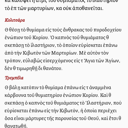
τὸ ἐπὶ τῶν μαρτυρίων, καὶ οὐκ ἀποθανεῖται.
Κολιτσάρα
Θὰ θέσῃ τὸ θυμίαμα εἰς τοὺς ἄνθρακας τοῦ πυροδοχείου
ἐνώπιον τοῦ Κυρίου. Ὁ καπνὸς τοῦ θυμιάματος θὰ
σκεπάσῃ τὸ ἱλαστήριον, τὸ ὁποῖον εὑρίσκεται ἐπάνω
ἀπὸ τὴν Κιβωτὸν τῶν Μαρτυρίων. Μὲ αὐτὸν τὸν
τρόπον, εὐλαβῶς εἰσερχόμενος εἰς τὰ Ἅγια τῶν Ἁγίων,
δὲν θὰ τιμωρηθῇ διὰ θανάτου.
Τρεμπέλα
Θὰ βάλῃ κατόπιν τὸ θυμίαμα ἐπάνω εἰς τὰ ἀναμμένα
κάρβουνα τοῦ θυμιατηρίου ἐνώπιον Κυρίου. Καὶ θὰ
σκεπάσῃ ὁ καπνὸς τοῦ θυμιάματος τὸ Ἱλαστήριον, ποὺ
εὑρίσκεται ἐπάνω εἰς τὴν Κιβωτόν, ἡ ὁποία περιέχει
ὅσα εἶναι μάρτυρες τῆς παρουσίας τοῦ Θεοῦ, καὶ ἔτσι θὰ
θανατωθῇ.