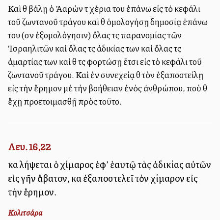
Καὶ θὰ βάλῃ ὁ Ἀαρὼν τὰ χέρια του ἐπάνω εἰς τὸ κεφάλι
τοῦ ζωντανοῦ τράγου καὶ θὰ ὁμολογήσῃ δημοσίᾳ ἐπάνω
του (σὰν ἐξομολόγησιν) ὅλας τὰς παρανομίας τῶν
Ἰσραηλιτῶν καὶ ὅλας τὰς ἀδικίας των καὶ ὅλας τὰς
ἁμαρτίας των καὶ θὰ τὰς φορτώσῃ ἔτσι εἰς τὸ κεφάλι τοῦ
ζωντανοῦ τράγου. Καὶ ἐν συνεχείᾳ θὰ τὸν ἐξαποστείλῃ
εἰς τὴν ἔρημον μὲ τὴν βοήθειαν ἐνὸς ἀνθρώπου, ποὺ θὰ
ἔχῃ προετοιμασθῇ πρὸς τοῦτο.
Λευ. 16,22
καὶ λήψεται ὁ χίμαρος ἐφ’ ἑαυτῷ τὰς ἀδικίας αὐτῶν
εἰς γῆν ἄβατον, καὶ ἐξαποστελεῖ τὸν χίμαρον εἰς
τὴν ἔρημον.
Κολιτσάρα