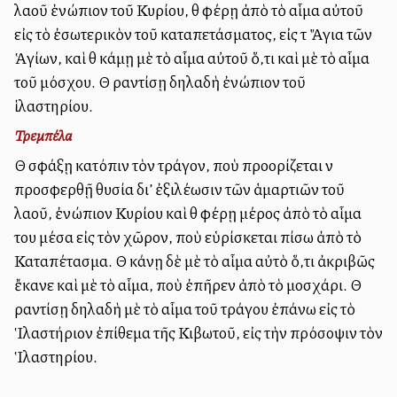
λαοῦ ἐνώπιον τοῦ Κυρίου, θὰ φέρῃ ἀπὸ τὸ αἷμα αὐτοῦ
εἰς τὸ ἐσωτερικὸν τοῦ καταπετάσματος, εἰς τὰ Ἅγια τῶν
Ἁγίων, καὶ θὰ κάμῃ μὲ τὸ αἷμα αὐτοῦ ὅ,τι καὶ μὲ τὸ αἷμα
τοῦ μόσχου. Θὰ ραντίσῃ δηλαδὴ ἐνώπιον τοῦ
ἱλαστηρίου.
Τρεμπέλα
Θὰ σφάξῃ κατόπιν τὸν τράγον, ποὺ προορίζεται νὰ
προσφερθῇ θυσία δι’ ἐξιλέωσιν τῶν ἁμαρτιῶν τοῦ
λαοῦ, ἐνώπιον Κυρίου καὶ θὰ φέρῃ μέρος ἀπὸ τὸ αἷμα
του μέσα εἰς τὸν χῶρον, ποὺ εὑρίσκεται πίσω ἀπὸ τὸ
Καταπέτασμα. Θὰ κάνῃ δὲ μὲ τὸ αἷμα αὐτὸ ὅ,τι ἀκριβῶς
ἔκανε καὶ μὲ τὸ αἷμα, ποὺ ἐπῆρεν ἀπὸ τὸ μοσχάρι. Θὰ
ραντίσῃ δηλαδὴ μὲ τὸ αἷμα τοῦ τράγου ἐπάνω εἰς τὸ
Ἱλαστήριον ἐπίθεμα τῆς Κιβωτοῦ, εἰς τὴν πρόσοψιν τὸν
Ἱλαστηρίου.