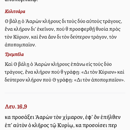
Κολιτσάρα
Θὰ βάλῃ ὁ Ἀαρὼν κλήρους διὰ τοὺς δύο αὐτοὺς τράγους,
ἕνα κλῆρον δι’ ἐκεῖνον, ποὺ θὰ προσφερθῇ θυσία πρὸς
τὸν Κύριον, καὶ ἕνα ἄλλον διὰ τὸν δεύτερον τράγον, τὸν
ἀποπομπαῖον.
Τρεμπέλα
Καὶ Θὰ βάλῃ ὁ Ἀαρὼν κλήρους ἐπάνω εἰς τοὺς δύο
τράγους, ἕνα κλῆρον ποὺ θὰ γράφῃ: «Διὰ τὸν Κύριον» καὶ
δεύτερον κλῆρον ποὺ Θὰ γράφῃ: «Διὰ τὸν ἀποπομπαῖον».
Λευ. 16,9
καὶ προσάξει Ἀαρὼν τὸν χίμαρον, ἐφ’ ὃν ἐπῆλθεν
ἐπ’ αὐτὸν ὁ κλῆρος τῷ Κυρίῳ, καὶ προσοίσει περὶ