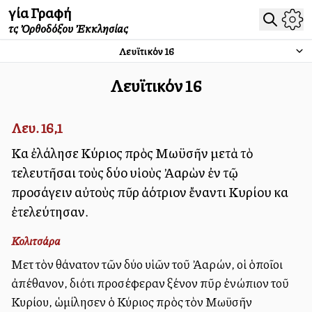
Ἁγία Γραφή
τῆς Ὀρθοδόξου Ἐκκλησίας
Λευϊτικόν
16
Λευϊτικόν
16
Λευ. 16,1
Καὶ ἐλάλησε Κύριος πρὸς Μωϋσῆν μετὰ τὸ
τελευτῆσαι τοὺς δύο υἱοὺς Ἀαρὼν ἐν τῷ
προσάγειν αὐτοὺς πῦρ ἀλλότριον ἔναντι Κυρίου καὶ
ἐτελεύτησαν.
Κολιτσάρα
Μετὰ τὸν θάνατον τῶν δύο υἱῶν τοῦ Ἀαρών, οἱ ὁποῖοι
ἀπέθανον, διότι προσέφεραν ξένον πῦρ ἐνώπιον τοῦ
Κυρίου, ὡμίλησεν ὁ Κύριος πρὸς τὸν Μωϋσῆν