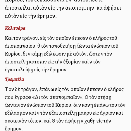
ἀποστεῖλαι αὐτὸν εἰς τὴν ἀποπομπήν, καὶ ἀφήσει
αὐτὸν εἰς τὴν ἔρημον.
Κολιτσάρα
Καὶ τὸν τράγον, εἰς τὸν ὁποῖον ἔπεσεν ὁ κλῆρος τοῦ
ἀποπομπαίου, θὰ τὸν τοποθετήσῃ ζῶντα ἐνώπιον τοῦ
Κυρίου, διὰ νὰ κάμῃ ἐξιλέωσιν μὲ αὐτόν, ὥστε νὰ τὸν
ἀπσστείλῃ κατόπιν εἰς τὴν ἐξορίαν καὶ νὰ τὸν
ἐγκαταλείψῃ εἰς τὴν ἔρημον.
Τρεμπέλα
Τὸν δὲ τράγον, ἐπάνω εἰς τὸν ὁποῖον ἔπεσεν ὁ κλῆρος
ποὺ ἔγραφε «Διὰ τὸν ἀποπομπαῖον», Θὰ τὸν στήσῃ
ζωντανὸν ἐνώπιον τοῦ Κυρίου, διὰ νὰ κάνῃ ἐπάνω του τὸν
ἐξιλασμὸν καὶ νὰ τὸν ἐξαποστείλῃ μακρυὰ εἰς ἄγριον καὶ
σκοτεινὸν τόπον, καὶ Θὰ τὸν ἀφήσῃ νὰ χαθῇ εἰς τὴν
ἔρημον.