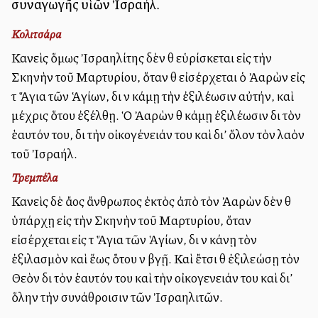
συναγωγῆς υἱῶν Ἰσραήλ.
Κολιτσάρα
Κανεὶς ὅμως Ἰσραηλίτης δὲν θὰ εὑρίσκεται εἰς τὴν
Σκηνὴν τοῦ Μαρτυρίου, ὅταν θὰ εἰσέρχεται ὁ Ἀαρὼν εἰς
τὰ Ἅγια τῶν Ἁγίων, διὰ νὰ κάμῃ τὴν ἐξιλέωσιν αὐτήν, καὶ
μέχρις ὅτου ἐξέλθῃ. Ὁ Ἀαρὼν θὰ κάμῃ ἐξιλέωσιν διὰ τὸν
ἑαυτόν του, διὰ τὴν οἰκογένειάν του καὶ δι’ ὅλον τὸν λαὸν
τοῦ Ἰσραήλ.
Τρεμπέλα
Κανεὶς δὲ ἄλλος ἄνθρωπος ἐκτὸς ἀπὸ τὸν Ἀαρὼν δὲν θὰ
ὑπάρχῃ εἰς τὴν Σκηνὴν τοῦ Μαρτυρίου, ὅταν
εἰσέρχεται εἰς τὰ Ἅγια τῶν Ἁγίων, διὰ νὰ κάνῃ τὸν
ἐξιλασμὸν καὶ ἕως ὅτου νὰ βγῇ. Καὶ ἔτσι θὰ ἐξιλεώσῃ τὸν
Θεὸν διὰ τὸν ἑαυτόν του καὶ τὴν οἰκογενειάν του καὶ δι’
ὅλην τὴν συνάθροισιν τῶν Ἰσραηλιτῶν.