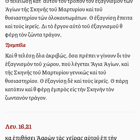
Θὰ τελειώσῃ κατ’ αὐτὸν τὸν τρόπον τὸν ἐξαγνισμὸν τῶν
Ἁγίων τῆς Σκηνῆς τοῦ Μαρτυρίου καὶ τοῦ
θυσιαστηρίου τῶν ὁλοκαυτωμάτων. Θὰ ἐξαγνίσῃ ἔπειτα
καὶ τοὺς ἱερεῖς. Διὰ τὸ ἔργον αὐτὸ τοῦ ἐξαγνισμοῦ θὰ
φέρῃ τὸν ζῶντα τράγον,
Τρεμπέλα
Καὶ θὰ τελέσῃ ὅλα ἀκριβῶς, ὅσα πρέπει νὰ γίνουν διὰ τὸν
ἑξαγνισμὸν τοῦ χώρου, ποὺ λέγεται Ἅγια Ἁγίων, καὶ
τῆς Σκηνῆς τοῦ Μαρτυρίου γενικῶς καὶ τοῦ
θυσιαστηρίου. Θὰ ἑξαγνίσῃ δὲ καὶ τοὺς ἱερεῖς. Θὰ πάρῃ
κατόπιν καὶ θὰ φέρῃ ἐμπρὸς εἰς τὴν Σκηνὴν τὸν
ζωντανὸν τράγον.
Λευ. 16,21
καὶ ἐπιθήσει Ἀαρὼν τὰς χεῖρας αὐτοῦ ἐπὶ τὴν