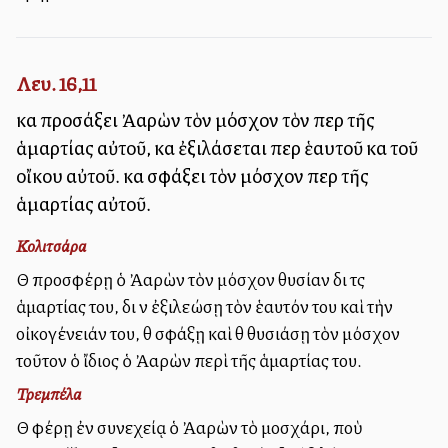
Λευ. 16,11
καὶ προσάξει Ἀαρὼν τὸν μόσχον τὸν περὶ τῆς
ἁμαρτίας αὐτοῦ, καὶ ἐξιλάσεται περὶ ἑαυτοῦ καὶ τοῦ
οἴκου αὐτοῦ. καὶ σφάξει τὸν μόσχον περὶ τῆς
ἁμαρτίας αὐτοῦ.
Κολιτσάρα
Θὰ προσφέρῃ ὁ Ἀαρὼν τὸν μόσχον θυσίαν διὰ τὰς
ἁμαρτίας του, διὰ νὰ ἐξιλεώσῃ τὸν ἑαυτόν του καὶ τὴν
οἰκογένειάν του, θὰ σφάξῃ καὶ θὰ θυσιάσῃ τὸν μόσχον
τοῦτον ὁ ἴδιος ὁ Ἀαρὼν περὶ τῆς ἁμαρτίας του.
Τρεμπέλα
Θὰ φέρῃ ἐν συνεχείᾳ ὁ Ἀαρὼν τὸ μοσχάρι, ποὺ