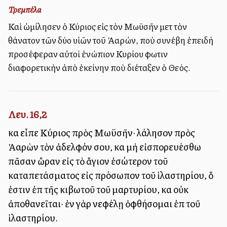
Τρεμπέλα
Καὶ ὡμίλησεν ὁ Κύριος εἰς τὸν Μωϋσῆν μετὰ τὸν
θάνατον τῶν δύο υἱῶν τοῦ Ἀαρών, ποὺ συνέβη ἐπειδὴ
προσέφεραν αὐτοὶ ἐνώπιον Κυρίου φωτιὰν
διαφορετικὴν ἀπὸ ἐκείνην ποὺ διέταξεν ὁ Θεός.
Λευ. 16,2
καὶ εἶπε Κύριος πρὸς Μωϋσῆν· λάλησον πρὸς
Ἀαρὼν τὸν ἀδελφόν σου, καὶ μὴ εἰσπορευέσθω
πᾶσαν ὥραν εἰς τὸ ἅγιον ἐσώτερον τοῦ
καταπετάσματος εἰς πρόσωπον τοῦ ἱλαστηρίου, ὅ
ἐστιν ἐπὶ τῆς κιβωτοῦ τοῦ μαρτυρίου, καὶ οὐκ
ἀποθανεῖται· ἐν γὰρ νεφέλῃ ὀφθήσομαι ἐπὶ τοῦ
ἱλαστηρίου.