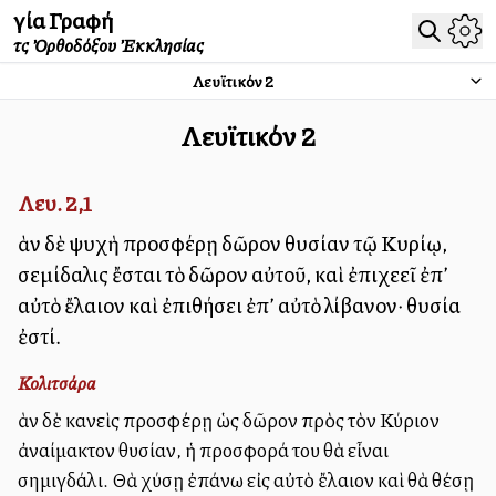
Ἁγία Γραφή
τῆς Ὀρθοδόξου Ἐκκλησίας
Λευϊτικόν
2
Λευϊτικόν
2
Λευ. 2,1
Ἐὰν δὲ ψυχὴ προσφέρῃ δῶρον θυσίαν τῷ Κυρίῳ,
σεμίδαλις ἔσται τὸ δῶρον αὐτοῦ, καὶ ἐπιχεεῖ ἐπ’
αὐτὸ ἔλαιον καὶ ἐπιθήσει ἐπ’ αὐτὸ λίβανον· θυσία
ἐστί.
Κολιτσάρα
Ἐὰν δὲ κανεὶς προσφέρῃ ὡς δῶρον πρὸς τὸν Κύριον
ἀναίμακτον θυσίαν, ἡ προσφορά του θὰ εἶναι
σημιγδάλι. Θὰ χύσῃ ἐπάνω εἰς αὐτὸ ἔλαιον καὶ θὰ θέσῃ