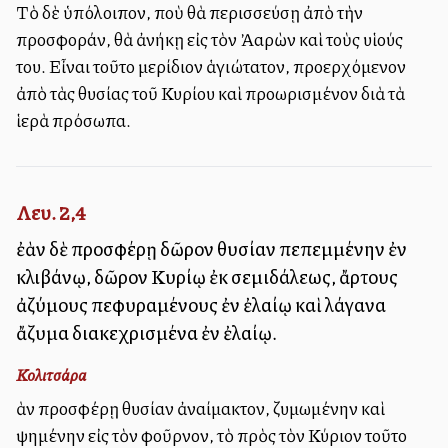
Τὸ δὲ ὑπόλοιπον, ποὺ θὰ περισσεύσῃ ἀπὸ τὴν
προσφοράν, θὰ ἀνήκῃ εἰς τὸν Ἀαρὼν καὶ τοὺς υἱούς
του. Εἶναι τοῦτο μερίδιον ἁγιώτατον, προερχόμενον
ἀπὸ τὰς θυσίας τοῦ Κυρίου καὶ προωρισμένον διὰ τὰ
ἱερὰ πρόσωπα.
Λευ. 2,4
ἐὰν δὲ προσφέρῃ δῶρον θυσίαν πεπεμμένην ἐν
κλιβάνῳ, δῶρον Κυρίῳ ἐκ σεμιδάλεως, ἄρτους
ἀζύμους πεφυραμένους ἐν ἐλαίῳ καὶ λάγανα
ἄζυμα διακεχρισμένα ἐν ἐλαίῳ.
Κολιτσάρα
Ἐὰν προσφέρῃ θυσίαν ἀναίμακτον, ζυμωμένην καὶ
ψημένην εἰς τὸν φοῦρνον, τὸ πρὸς τὸν Κύριον τοῦτο