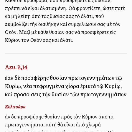
Κάθε δὲ προσφορά, ποὺ προσφέρετε ὡς θυσίαν,
πρέπει νὰ εἶναι ἀλατισμένη. Θὰ φροντίζετε, ὥστε ποτὲ
νὰ μὴ λείπῃ ἀπὸ τὰς θυσίας σας τὸ ἀλάτι, ποὺ
συμβολίζει τὴν διαθήκην καὶ συμφιλίωσίν σας μὲ τὸν
Θεόν. Μαζὶ μὲ κάθε θυσίαν σας νὰ προσφέρετε εἰς
Κύριον τὸν Θεόν σας καὶ ἀλάτι.
Λευ. 2,14
ἐὰν δὲ προσφέρῃς θυσίαν πρωτογεννημάτων τῷ
Κυρίῳ, νέα πεφρυγμένα χίδρα ἐρικτὰ τῷ Κυρίῳ,
καὶ προσοίσεις τὴν θυσίαν τῶν πρωτογεννημάτων
Κολιτσάρα
Ἐὰν δὲ προσφέρῃς θυσίαν πρὸς τὸν Κύριον ἀπὸ τὰ
πρωτογεννήματα, αὐτὴ θὰ εἶναι ἀπὸ χλωρὰ