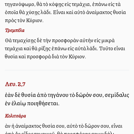
τηγανόψωμο, θὰ τὸ κόψῃς εἰς τεμάχια, ἐπάνω εἰς τὰ
ὁποῖα θὰ χύσῃς λάδι. Εἶναι καὶ αὐτὸ ἀναίμακτος θυσία
πρὸς τὸν Κύριον.
Τρεμπέλα
Θὰ τεμαχίσῃς δὲ τὴν προσφορὰν αὐτὴν εἰς μικρὰ
τεμάχια καὶ θὰ ρίξῃς ἐπάνω εἰς αὐτὰ λάδι. Τοῦτο εἶναι
θυσία καὶ προσφορὰ διὰ τὸν Κύριον.
Λευ. 2,7
ἐὰν δὲ θυσία ἀπὸ τηγάνου τὸ δῶρόν σου, σεμίδαλις
ἐν ἐλαίῳ ποιηθήσεται.
Κολιτσάρα
Ἐὰν ἡ ἀναίμακτος θυσία σου, αὐτὸ τὸ δῶρον σου, εἶναι
ἀπὸ ἄλλο εἶδος τηγανιοῦ, θὰ προσφέρῃς σημιγδάλι