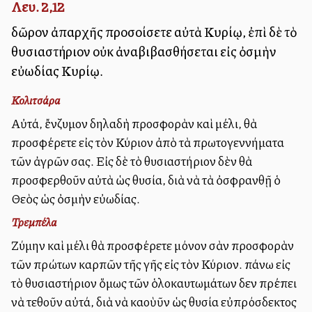
Λευ. 2,12
δῶρον ἀπαρχῆς προσοίσετε αὐτὰ Κυρίῳ, ἐπὶ δὲ τὸ
θυσιαστήριον οὐκ ἀναβιβασθήσεται εἰς ὀσμὴν
εὐωδίας Κυρίῳ.
Κολιτσάρα
Αὐτά, ἔνζυμον δηλαδὴ προσφορὰν καὶ μέλι, θὰ
προσφέρετε εἰς τὸν Κύριον ἀπὸ τὰ πρωτογεννήματα
τῶν ἀγρῶν σας. Εἰς δὲ τὸ θυσιαστήριον δὲν θὰ
προσφερθοῦν αὐτὰ ὡς θυσία, διὰ νὰ τὰ ὀσφρανθῇ ὁ
Θεὸς ὡς ὀσμὴν εὐωδίας.
Τρεμπέλα
Ζύμην καὶ μέλι θὰ προσφέρετε μόνον σὰν προσφορὰν
τῶν πρώτων καρπῶν τῆς γῆς εἰς τὸν Κύριον. Ἐπάνω εἰς
τὸ θυσιαστήριον ὅμως τῶν ὁλοκαυτωμάτων δεν πρέπει
νὰ τεθοῦν αὐτά, διὰ νὰ καοὺῦν ὡς θυσία εὐπρόσδεκτος