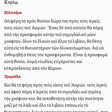
Κυρίῳ.
Κολιτσάρα
Θὰ φέρῃ τὰ πρὸς θυσίαν δῶρα του πρὸς τοὺς ἱερεῖς,
τοὺς υἱοὺς τοῦ Ἀαρών. Ἕνας δὲ ἀπὸ αὐτοὺς θὰ πάρῃ
ἀπὸ τὴν προσφορὰν αὐτὴν τοῦ σημιγδαλιοῦ μίαν
χούφταν, ὅλον τὸ ἔλαιον καὶ ὅλον τὸ λιβάνι, θὰ θέσῃ
αὐτὰ εἰς τὸ θυσιαστήριον τῶν ὁλοκαυτωμάτων, διὰ νὰ
ἐνθυμηθῇ ὁ Θεὸς τὸν προσφέροντα. Εἶναι ἡ προσφορὰ
αὐτὴ θυσία, ὀσμὴ εὐωδίας εὐχάριστος καὶ
εὐπρόσδεκτος ἀπὸ τὸν Κύριον.
Τρεμπέλα
Καὶ θὰ τὰ φέρῃ πρὸς τοὺς υἱοὺς τοῦ Ἀαρών, τοὺς ἱερεῖς
καὶ ἀφοῦ πάρη ὁ ἱερεὺς ἀπὸ τὸ σιμιγδάλι καὶ γεμίσῃ
τὴν χούφταν του, θὰ τοποθετήσῃ αὐτὴν τὴν ποσότητα
μαζὶ μὲ τὸ λάδι καὶ ὅλο τὸ λιβάνι ἐπάνω εἰς τὸ
θυσιαστήριον, διὰ νὰ καοῦν εἰς μνημόσυνον αὐτοῦ, ποὺ