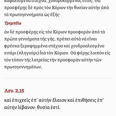
καψαλισμένα στάχυα, χονδροκομμένος σῖτος. Θὰ
προσφέρῃς δὲ πρὸς τὸν Κύριον τὴν θυσίαν αὐτὴν ἀπὸ
τὰ πρωτογεννήματα ὡς ἑξῆς·
Τρεμπέλα
Ἐὰν δὲ προσφέρῃς εἰς τὸν Κύριον προσφορὰν ἀπὸ τὰ
πρῶτα γεννήματα τῆς γῆς, πρέπει αὐτὰ νὰ εἶναι
φρέσκα ξεροψημμένα στάχυα καὶ χονδροαλεσμένο
σιτάρι (πληγούρι) διὰ τὸν Κύριον. Θὰ φέρῃς λοιπὸν εἰς
τὸν τόπον τῆς λατρείας τὴν προσφορὰν αὐτὴν τῶν
πρωτογεννημάτων,
Λευ. 2,15
καὶ ἐπιχεεῖς ἐπ’ αὐτὴν ἔλαιον καὶ ἐπιθήσεις ἐπ’
αὐτὴν λίβανον· θυσία ἐστί.