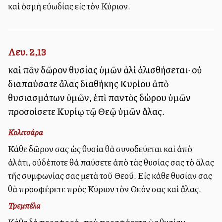
καὶ ὀσμὴ εὐωδίας εἰς τὸν Κύριον.
Λευ. 2,13
καὶ πᾶν δῶρον θυσίας ὑμῶν ἁλὶ ἁλισθήσεται· οὐ
διαπαύσατε ἅλας διαθήκης Κυρίου ἀπὸ
θυσιασμάτων ὑμῶν, ἐπὶ παντὸς δώρου ὑμῶν
προσοίσετε Κυρίῳ τῷ Θεῷ ὑμῶν ἅλας.
Κολιτσάρα
Κάθε δῶρον σας ὡς θυσία θὰ συνοδεύεται καὶ ἀπὸ
ἁλάτι, οὐδέποτε θὰ παύσετε ἀπὸ τὰς θυσίας σας τὸ ἅλας
τῆς συμφωνίας σας μετὰ τοῦ Θεοῦ. Εἰς κάθε θυσίαν σας
θὰ προσφέρετε πρὸς Κύριον τὸν Θεόν σας καὶ ἅλας.
Τρεμπέλα