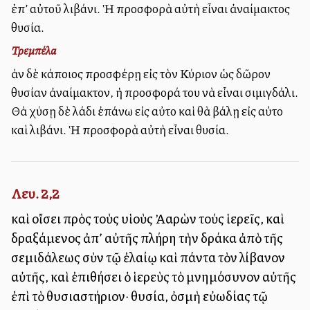
ἐπ’ αὐτοῦ λιβάνι. Ἡ προσφορὰ αὐτὴ εἶναι ἀναίμακτος
θυσία.
Τρεμπέλα
Ἐὰν δὲ κάποιος προσφέρῃ εἰς τὸν Κύριον ὡς δῶρον
θυσίαν ἀναίμακτον, ἡ προσφορά του νὰ εἶναι σιμιγδάλι.
Θὰ χύσῃ δὲ λάδι ἐπάνω εἰς αὐτο καὶ θὰ βάλῃ εἰς αὐτο
καὶ λιβάνι. Ἡ προσφορὰ αὐτὴ εἶναι θυσία.
Λευ. 2,2
καὶ οἴσει πρὸς τοὺς υἱοὺς Ἀαρὼν τοὺς ἱερεῖς, καὶ
δραξάμενος ἀπ’ αὐτῆς πλήρη τὴν δράκα ἀπὸ τῆς
σεμιδάλεως σὺν τῷ ἐλαίῳ καὶ πάντα τὸν λίβανον
αὐτῆς, καὶ ἐπιθήσει ὁ ἱερεὺς τὸ μνημόσυνον αὐτῆς
ἐπὶ τὸ θυσιαστήριον· θυσία, ὀσμὴ εὐωδίας τῷ