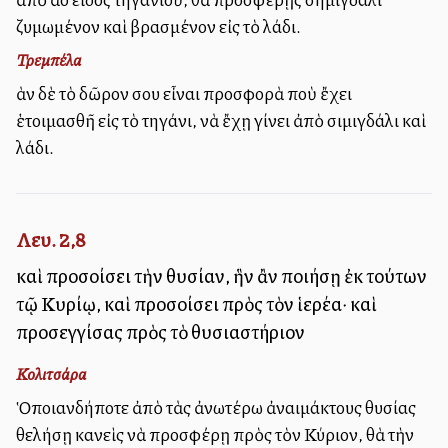
ζυμωμένον καὶ βρασμένον εἰς τὸ λάδι.
Τρεμπέλα
Ἐὰν δὲ τὸ δῶρον σου εἶναι προσφορὰ ποὺ ἔχει
ἑτοιμασθῆ εἰς τὸ τηγάνι, νὰ ἔχῃ γίνει ἀπὸ σιμιγδάλι καὶ
λάδι.
Λευ. 2,8
καὶ προσοίσει τὴν θυσίαν, ἣν ἂν ποιήσῃ ἐκ τούτων
τῷ Κυρίῳ, καὶ προσοίσει πρὸς τὸν ἱερέα· καὶ
προσεγγίσας πρὸς τὸ θυσιαστήριον
Κολιτσάρα
Ὁποιανδήποτε ἀπὸ τὰς ἀνωτέρω ἀναιμάκτους θυσίας
θελήσῃ κανεὶς νὰ προσφέρῃ πρὸς τὸν Κύριον, θὰ τὴν