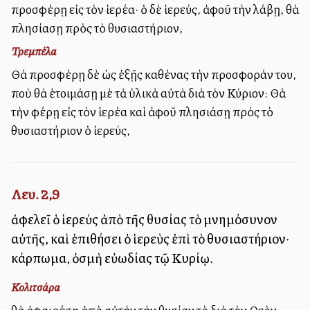
προσφέρῃ εἰς τὸν ἱερέα· ὁ δὲ ἱερεύς, ἀφοῦ τὴν λάβῃ, θὰ
πλησίασῃ πρὸς τὸ θυσιαστήριον,
Τρεμπέλα
Θὰ προσφέρῃ δὲ ὡς ἐξῇς καθένας τὴν προσφοράν του,
ποὺ θὰ ἑτοιμάσῃ μὲ τὰ ὑλικὰ αὐτὰ διὰ τὸν Κύριον: Θὰ
τὴν φέρῃ εἰς τὸν ἱερέα καὶ ἀφοῦ πλησιάσῃ πρὸς τὸ
θυσιαστήριον ὁ ἱερεύς,
Λευ. 2,9
ἀφελεῖ ὁ ἱερεὺς ἀπὸ τῆς θυσίας τὸ μνημόσυνον
αὐτῆς, καὶ ἐπιθήσει ὁ ἱερεὺς ἐπὶ τὸ θυσιαστήριον·
κάρπωμα, ὀσμὴ εὐωδίας τῷ Κυρίῳ.
Κολιτσάρα