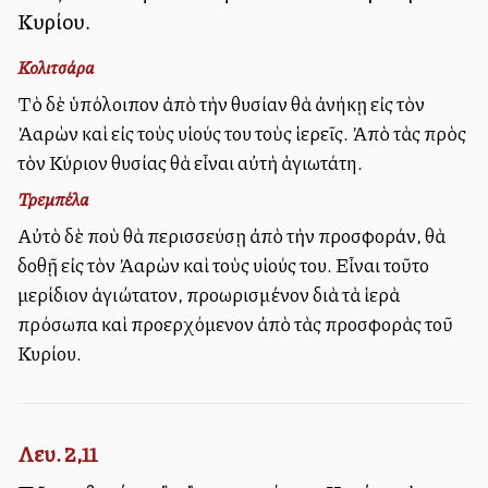
Κυρίου.
Κολιτσάρα
Τὸ δὲ ὑπόλοιπον ἀπὸ τὴν θυσίαν θὰ ἀνήκῃ εἰς τὸν
Ἀαρὼν καὶ εἰς τοὺς υἱούς του τοὺς ἱερεῖς. Ἀπὸ τὰς πρὸς
τὸν Κύριον θυσίας θὰ εἶναι αὐτὴ ἁγιωτάτη.
Τρεμπέλα
Αὐτὸ δὲ ποὺ θὰ περισσεύσῃ ἀπὸ τὴν προσφοράν, θὰ
δοθῇ εἰς τὸν Ἀαρὼν καὶ τοὺς υἱούς του. Εἶναι τοῦτο
μερίδιον ἁγιώτατον, προωρισμένον διὰ τὰ ἱερὰ
πρόσωπα καὶ προερχόμενον ἀπὸ τὰς προσφορὰς τοῦ
Κυρίου.
Λευ. 2,11