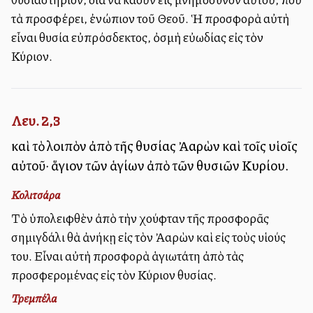
τὰ προσφέρει, ἐνώπιον τοῦ Θεοῦ. Ἡ προσφορὰ αὐτὴ
εἶναι θυσία εὐπρόσδεκτος, ὀσμὴ εὐωδίας εἰς τὸν
Κύριον.
Λευ. 2,3
καὶ τὸ λοιπὸν ἀπὸ τῆς θυσίας Ἀαρὼν καὶ τοῖς υἱοῖς
αὐτοῦ· ἅγιον τῶν ἁγίων ἀπὸ τῶν θυσιῶν Κυρίου.
Κολιτσάρα
Τὸ ὑπολειφθὲν ἀπὸ τὴν χούφταν τῆς προσφορᾶς
σημιγδάλι θὰ ἀνήκῃ εἰς τὸν Ἀαρὼν καὶ εἰς τοὺς υἱούς
του. Εἶναι αὐτὴ προσφορὰ ἁγιωτάτη ἀπὸ τὰς
προσφερομένας εἰς τὸν Κύριον θυσίας.
Τρεμπέλα