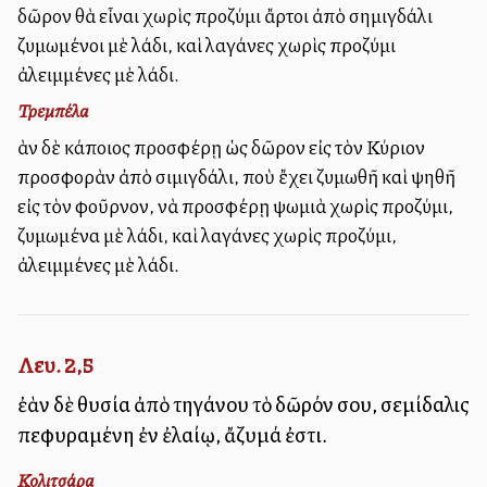
δῶρον θὰ εἶναι χωρὶς προζύμι ἄρτοι ἀπὸ σημιγδάλι
ζυμωμένοι μὲ λάδι, καὶ λαγάνες χωρὶς προζύμι
ἀλειμμένες μὲ λάδι.
Τρεμπέλα
Ἐὰν δὲ κάποιος προσφέρῃ ὡς δῶρον εἰς τὸν Κύριον
προσφορὰν ἀπὸ σιμιγδάλι, ποὺ ἔχει ζυμωθῆ καὶ ψηθῆ
εἰς τὸν φοῦρνον, νὰ προσφέρῃ ψωμιὰ χωρὶς προζύμι,
ζυμωμένα μὲ λάδι, καὶ λαγάνες χωρὶς προζύμι,
ἀλειμμένες μὲ λάδι.
Λευ. 2,5
ἐὰν δὲ θυσία ἀπὸ τηγάνου τὸ δῶρόν σου, σεμίδαλις
πεφυραμένη ἐν ἐλαίῳ, ἄζυμά ἐστι.
Κολιτσάρα