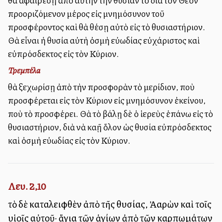
θὰ ἀφαιρέσῃ ἀπὸ αὐτὴν τὴν θυσίαν τὸ διὰ τὸν Θεὸν
προοριζόμενον μέρος εἰς μνημόσυνον τοῦ
προσφέροντος καὶ θὰ θέσῃ αὐτὸ εἰς τὸ θυσιαστήριον.
Θὰ εἶναι ἡ θυσία αὐτὴ ὀσμὴ εὐωδίας εὐχάριστος καὶ
εὐπρόσδεκτος εἰς τὸν Κύριον.
Τρεμπέλα
θὰ ξεχωρίσῃ ἀπὸ τὴν προσφορὰν τὸ μερίδιον, ποὺ
προσφέρεται εἰς τὸν Κύριον εἰς μνημόσυνον ἐκείνου,
ποὺ τὸ προσφέρει. Θὰ τὸ βάλῃ δὲ ὁ ἱερεὺς ἐπάνω εἰς τὸ
θυσιαστήριον, διὰ νὰ καῇ ὅλον ὡς θυσία εὐπρόσδεκτος
καὶ ὀσμὴ εὐωδίας εἰς τὸν Κύριον.
Λευ. 2,10
τὸ δὲ καταλειφθὲν ἀπὸ τῆς θυσίας, Ἀαρὼν καὶ τοῖς
υἱοῖς αὐτοῦ· ἅγια τῶν ἁγίων ἀπὸ τῶν καρπωμάτων