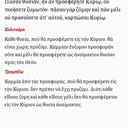
Πᾶσαν θυσίαν, ἣν ἂν προσφέρητε Κυρίῳ, οὐ
ποιήσετε ζυμωτόν· πᾶσαν γὰρ ζύμην καὶ πᾶν μέλι
οὐ προσοίσετε ἀπ’ αὐτοῦ, καρπῶσαι Κυρίῳ.
Κολιτσάρα
Κάθε θυσία, ποὺ θὰ προσφέρετε εἰς τὸν Κύριον, θὰ
εἶναι χωρὶς προζύμι. Καμμίαν ἔνζυμον προσφορὰν
οὔτε καὶ μέλι θὰ προσφέρετε ὡς ἀναίμακτον θυσίαν
πρὸς τὸν Θεόν.
Τρεμπέλα
Καμμία ἀπὸ τὰς προσφοράς, ποὺ θὰ προσφέρετε εἰς
τὸν Κύριον, δεν πρέπει νὰ ἔχῃ προζύμι. Διότι κάθε
εἴδους ζύμη καὶ κάθε εἴδους μέλι δεν θὰ προσφέρεται
εἰς τὸν Κύριον ὡς θυσία ἀναίμακτος.