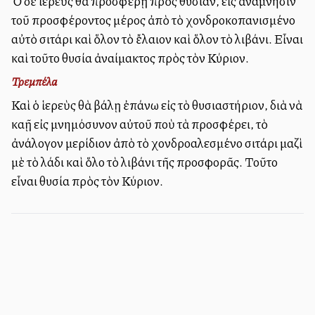
Ὁ δὲ ἱερεὺς θὰ προσφέρῃ πρὸς θυσίαν, εἰς ἀνάμνησιν
τοῦ προσφέροντος μέρος ἀπὸ τὸ χονδροκοπανισμένο
αὐτὸ σιτάρι καὶ ὅλον τὸ ἔλαιον καὶ ὅλον τὸ λιβάνι. Εἶναι
καὶ τοῦτο θυσία ἀναίμακτος πρὸς τὸν Κύριον.
Τρεμπέλα
Καὶ ὁ ἱερεὺς θὰ βάλῃ ἐπάνω εἰς τὸ θυσιαστήριον, διὰ νὰ
καῇ εἰς μνημόσυνον αὐτοῦ ποὺ τὰ προσφέρει, τὸ
ἀνάλογον μερίδιον ἀπὸ τὸ χονδροαλεσμένο σιτάρι μαζὶ
μὲ τὸ λάδι καὶ ὅλο τὸ λιβάνι τῆς προσφορᾶς. Τοῦτο
εἶναι θυσία πρὸς τὸν Κύριον.