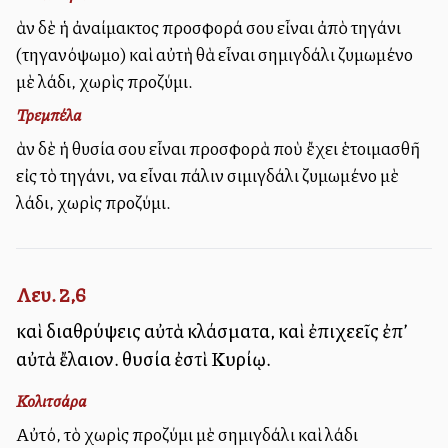
Ἐὰν δὲ ἡ ἀναίμακτος προσφορά σου εἶναι ἀπὸ τηγάνι
(τηγανόψωμο) καὶ αὐτὴ θὰ εἶναι σημιγδάλι ζυμωμένο
μὲ λάδι, χωρὶς προζύμι.
Τρεμπέλα
Ἐὰν δὲ ἡ θυσία σου εἶναι προσφορὰ ποὺ ἔχει ἑτοιμασθῆ
εἰς τὸ τηγάνι, να εἶναι πάλιν σιμιγδάλι ζυμωμένο μὲ
λάδι, χωρὶς προζύμι.
Λευ. 2,6
καὶ διαθρύψεις αὐτὰ κλάσματα, καὶ ἐπιχεεῖς ἐπ’
αὐτὰ ἔλαιον. θυσία ἐστὶ Κυρίῳ.
Κολιτσάρα
Αὐτό, τὸ χωρὶς προζύμι μὲ σημιγδάλι καὶ λάδι