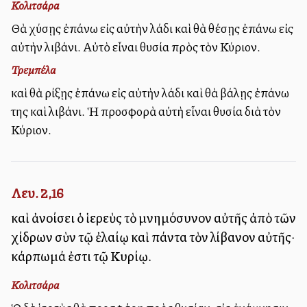
Κολιτσάρα
Θὰ χύσῃς ἐπάνω εἰς αὐτὴν λάδι καὶ θὰ θέσῃς ἐπάνω εἰς
αὐτὴν λιβάνι. Αὐτὸ εἶναι θυσία πρὸς τὸν Κύριον.
Τρεμπέλα
καὶ θὰ ρίξῃς ἐπάνω εἰς αὐτὴν λάδι καὶ θὰ βάλῃς ἐπάνω
της καὶ λιβάνι. Ἡ προσφορὰ αὐτὴ εἶναι θυσία διὰ τὸν
Κύριον.
Λευ. 2,16
καὶ ἀνοίσει ὁ ἱερεὺς τὸ μνημόσυνον αὐτῆς ἀπὸ τῶν
χίδρων σὺν τῷ ἐλαίῳ καὶ πάντα τὸν λίβανον αὐτῆς·
κάρπωμά ἐστι τῷ Κυρίῳ.
Κολιτσάρα