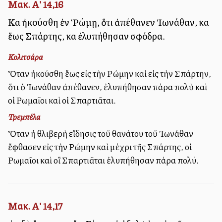
Μακ. Α' 14,16
Καὶ ἠκούσθη ἐν Ῥώμῃ, ὅτι ἀπέθανεν Ἰωνάθαν, καὶ
ἕως Σπάρτης, καὶ ἐλυπήθησαν σφόδρα.
Κολιτσάρα
Ὅταν ἠκούσθη ἕως εἰς τὴν Ρώμην καὶ εἰς τὴν Σπάρτην,
ὅτι ὁ Ἰωνάθαν ἀπέθανεν, ἐλυπήθησαν πάρα πολὺ καὶ
οἱ Ρωμαῖοι καὶ οἱ Σπαρτιᾶται.
Τρεμπέλα
Ὅταν ἡ θλιβερὴ εἴδησις τοῦ θανάτου τοῦ Ἰωνάθαν
ἔφθασεν εἰς τὴν Ρώμην καὶ μέχρι τῆς Σπάρτης, οἱ
Ρωμαῖοι καὶ οἳ Σπαρτιᾶται ἐλυπήθησαν πάρα πολύ.
Μακ. Α' 14,17