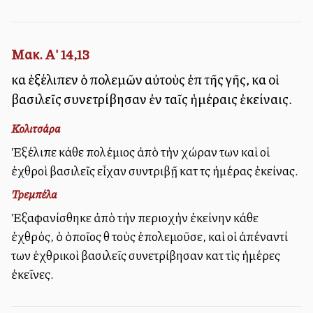
Μακ. Α' 14,13
καὶ ἐξέλιπεν ὁ πολεμῶν αὐτοὺς ἐπὶ τῆς γῆς, καὶ οἱ
βασιλεῖς συνετρίβησαν ἐν ταῖς ἡμέραις ἐκείναις.
Κολιτσάρα
Ἐξέλιπε κάθε πολέμιος ἀπὸ τὴν χώραν των καὶ οἱ
ἐχθροὶ βασιλεῖς εἶχαν συντριβῇ κατὰ τὰς ἡμέρας ἐκείνας.
Τρεμπέλα
Ἑξαφανίσθηκε ἀπὸ τὴν περιοχὴν ἐκείνην κάθε
ἐχθρός, ὁ ὁποῖος θὰ τοὺς ἐπολεμοῦσε, καὶ οἱ ἀπέναντί
των ἐχθρικοὶ βασιλεῖς συνετρίβησαν κατὰ τὶς ἡμέρες
ἐκεῖνες.