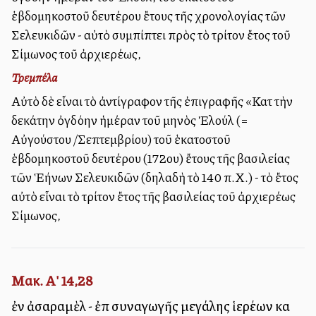
ἑβδομηκοστοῦ δευτέρου ἔτους τῆς χρονολογίας τῶν
Σελευκιδῶν - αὐτὸ συμπίπτει πρὸς τὸ τρίτον ἔτος τοῦ
Σίμωνος τοῦ ἀρχιερέως,
Τρεμπέλα
Αὐτὸ δὲ εἶναι τὸ ἀντίγραφον τῆς ἐπιγραφῆς «Κατὰ τὴν
δεκάτην ὀγδόην ἡμέραν τοῦ μηνὸς Ἐλούλ (=
Αὐγούστου /Σεπτεμβρίου) τοῦ ἑκατοστοῦ
ἑβδομηκοστοῦ δευτέρου (172ου) ἔτους τῆς βασιλείας
τῶν Ἑλλήνων Σελευκιδῶν (δηλαδὴ τὸ 140 π.Χ.) - τὸ ἔτος
αὐτὸ εἶναι τὸ τρίτον ἔτος τῆς βασιλείας τοῦ ἀρχιερέως
Σίμωνος,
Μακ. Α' 14,28
ἐν ἀσαραμὲλ - ἐπὶ συναγωγῆς μεγάλης ἱερέων καὶ