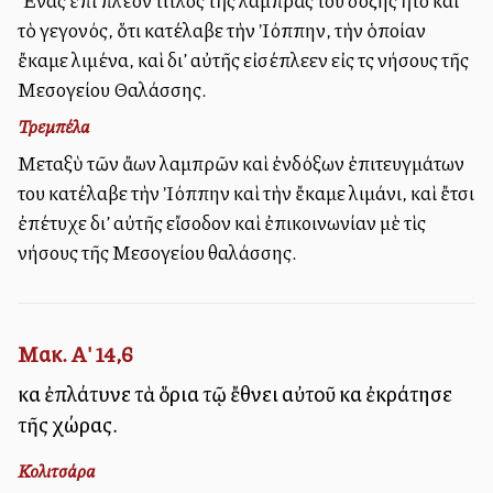
Ἕνας ἐπὶ πλέον τίτλος τῆς λαμπρᾶς του δόξης ἦτο καὶ
τὸ γεγονός, ὅτι κατέλαβε τὴν Ἰόππην, τὴν ὁποίαν
ἔκαμε λιμένα, καὶ δι’ αὐτῆς εἰσέπλεεν εἰς τὰς νήσους τῆς
Μεσογείου Θαλάσσης.
Τρεμπέλα
Μεταξὺ τῶν ἄλλων λαμπρῶν καὶ ἐνδόξων ἐπιτευγμάτων
του κατέλαβε τὴν Ἰόππην καὶ τὴν ἔκαμε λιμάνι, καὶ ἔτσι
ἐπέτυχε δι’ αὐτῆς εἴσοδον καὶ ἐπικοινωνίαν μὲ τὶς
νήσους τῆς Μεσογείου θαλάσσης.
Μακ. Α' 14,6
καὶ ἐπλάτυνε τὰ ὅρια τῷ ἔθνει αὐτοῦ καὶ ἐκράτησε
τῆς χώρας.
Κολιτσάρα