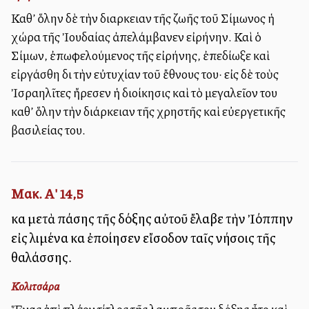
Καθ’ ὅλην δὲ τὴν διαρκειαν τῆς ζωῆς τοῦ Σίμωνος ἡ
χώρα τῆς Ἰουδαίας ἀπελάμβανεν εἰρήνην. Καὶ ὁ
Σίμων, ἐπωφελούμενος τῆς εἰρήνης, ἐπεδίωξε καὶ
εἰργάσθη διὰ τὴν εὐτυχίαν τοῦ ἔθνους του· εἰς δὲ τοὺς
Ἰσραηλῖτες ἤρεσεν ἡ διοίκησις καὶ τὸ μεγαλεῖον του
καθ’ ὅλην τὴν διάρκειαν τῆς χρηστῆς καὶ εὐεργετικῆς
βασιλείας του.
Μακ. Α' 14,5
καὶ μετὰ πάσης τῆς δόξης αὐτοῦ ἔλαβε τὴν Ἰόππην
εἰς λιμένα καὶ ἐποίησεν εἴσοδον ταῖς νήσοις τῆς
θαλάσσης.
Κολιτσάρα