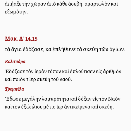
ἀπήλλαξε τὴν χώραν ἀπὸ κάθε ἀσεβῆ, ἁμαρτωλὸν καὶ
ἐξωμότην.
Μακ. Α' 14,15
τὰ ἅγια ἐδόξασε, καὶ ἐπλήθυνε τὰ σκεύη τῶν ἁγίων.
Κολιτσάρα
Ἐδόξασε τὸν ἱερὸν τόπον καὶ ἐπλούτισεν εἰς ἀριθμὸν
καὶ ποιὸν τὰ ἱερὰ σκεύη τοῦ ναοῦ.
Τρεμπέλα
Ἔδωσε μεγάλην λαμπρότητα καὶ δόξαν εἰς τὸν Ναὸν
καὶ τὸν ἐξώπλισε μὲ πολλὰ ἱερὰ ἀντικείμενα καὶ σκεύη.