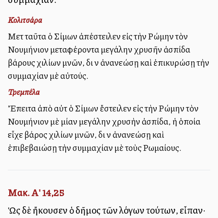
Κολιτσάρα
Μετὰ ταῦτα ὁ Σίμων ἀπέστειλεν εἰς τὴν Ρώμην τὸν
Νουμήνιον μεταφέροντα μεγάλην χρυσῆν ἀσπίδα
βάρους χιλίων μνῶν, διὰ νὰ ἀνανεώσῃ καὶ ἐπικυρώσῃ τὴν
συμμαχίαν μὲ αὐτούς.
Τρεμπέλα
Ἔπειτα ἀπὸ αὐτὰ ὁ Σίμων ἔστειλεν εἰς τὴν Ρώμην τὸν
Νουμήνιον μὲ μίαν μεγάλην χρυσὴν ἀσπίδα, ἡ ὁποία
εἶχε βάρος χιλίων μνῶν, διὰ νὰ ἀνανεώσῃ καὶ
ἐπιβεβαιώσῃ τὴν συμμαχίαν μὲ τοὺς Ρωμαίους.
Μακ. Α' 14,25
Ὡς δὲ ἤκουσεν ὁ δῆμος τῶν λόγων τούτων, εἶπαν·