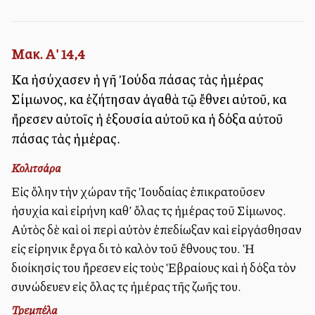
Μακ. Α' 14,4
Καὶ ἡσύχασεν ἡ γῆ Ἰούδα πάσας τὰς ἡμέρας
Σίμωνος, καὶ ἐζήτησαν ἀγαθὰ τῷ ἔθνει αὐτοῦ, καὶ
ἤρεσεν αὐτοῖς ἡ ἐξουσία αὐτοῦ καὶ ἡ δόξα αὐτοῦ
πάσας τὰς ἡμέρας.
Κολιτσάρα
Εἰς ὅλην τὴν χώραν τῆς Ἰουδαίας ἐπικρατοῦσεν
ἡσυχία καὶ εἰρήνη καθ’ ὅλας τὰς ἡμέρας τοῦ Σίμωνος.
Αὐτὸς δὲ καὶ οἱ περὶ αὐτὸν ἐπεδίωξαν καὶ εἰργάσθησαν
εἰς εἰρηνικὰ ἔργα διὰ τὸ καλὸν τοῦ ἔθνους του. Ἡ
διοίκησίς του ἤρεσεν εἰς τοὺς Ἑβραίους καὶ ἡ δόξα τὸν
συνώδευεν εἰς ὅλας τὰς ἡμέρας τῆς ζωῆς του.
Τρεμπέλα