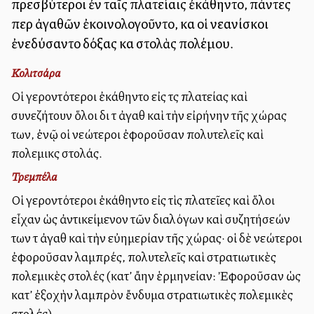
πρεσβύτεροι ἐν ταῖς πλατείαις ἐκάθηντο, πάντες
περὶ ἀγαθῶν ἐκοινολογοῦντο, καὶ οἱ νεανίσκοι
ἐνεδύσαντο δόξας καὶ στολὰς πολέμου.
Κολιτσάρα
Οἱ γεροντότεροι ἐκάθηντο εἰς τὰς πλατείας καὶ
συνεζήτουν ὅλοι διὰ τὰ ἀγαθὰ καὶ τὴν εἰρήνην τῆς χώρας
των, ἐνῷ οἱ νεώτεροι ἐφοροῦσαν πολυτελεῖς καὶ
πολεμικὰς στολάς.
Τρεμπέλα
Οἱ γεροντότεροι ἐκάθηντο εἰς τὶς πλατεῖες καὶ ὅλοι
εἶχαν ὡς ἀντικείμενον τῶν διαλόγων καὶ συζητήσεών
των τὰ ἀγαθὰ καὶ τὴν εὐημερίαν τῆς χώρας· οἱ δὲ νεώτεροι
ἐφοροῦσαν λαμπρές, πολυτελεῖς καὶ στρατιωτικὲς
πολεμικὲς στολές (κατ’ ἄλλην ἑρμηνείαν: Ἐφοροῦσαν ὡς
κατ’ ἐξοχὴν λαμπρὸν ἔνδυμα στρατιωτικὲς πολεμικὲς
στολές).