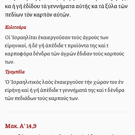
καὶ ἡ γῆ ἐδίδου τὰ γεννήματα αὐτῆς καὶ τὰ ξύλα τῶν
πεδίων τὸν καρπὸν αὐτῶν.
Κολιτσάρα
Οἱ Ἰσραηλῖται ἐκαλλιεργοῦσαν τοὺς ἀγρούς των
εἰρηνικοί, ἡ δὲ γῆ ἀπέδιδε τὰ προϊόντα της καὶ τὰ
καρποφόρα δένδρα τῶν ἀγρῶν ἔδιδαν τοὺς καρπούς
των.
Τρεμπέλα
Ὁ Ἰσραηλιτικὸς λαὸς ἐκαλλιεργοῦσε τὴν χώραν του ἐν
εἰρήνῃ καὶ ἡ γῆ ἀπέδιδε τὰ γεννήματά της καὶ τὰ δένδρα
τῶν πεδιάδων τοὺς καρπούς των.
Μακ. Α' 14,9