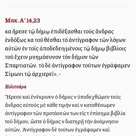
Μακ. Α' 14,23
καὶ ἤρεσε τῷ δήμῳ ἐπιδέξασθαι τοὺς ἄνδρας
ἐνδόξως καὶ τοῦ θέσθαι τὸ ἀντίγραφον τῶν λόγων
αὐτῶν ἐν τοῖς ἀποδεδειγμένοις τῷ δήμῳ βιβλίοις
τοῦ ἔχειν μνημόσυνον τὸν δῆμον τῶν
Σπαρτιατῶν. τὸ δὲ ἀντίγραφον τούτων ἐγράψαμεν
Σίμωνι τῷ ἀρχιερεῖ». -
Κολιτσάρα
Ἤρεσε καὶ ἐνέκρινεν ὁ δῆμος νὰ ὑποδεχθῶμεν τοὺς
ἄνδρας αὐτοὺς μὲ κάθε τιμὴν καὶ νὰ καταθέσωμεν
ἀντίγραφον τῶν προτάσεών των εἰς τὰ ἐπίσημα βιβλία
τοῦ δήμου, ὥστε ὁ δῆμος νὰ διατηρῇ τὴν ἀνάμνησιν
αὐτῶν. Ἀντίγραφον δὲ τούτων ἐγράψαμεν καὶ