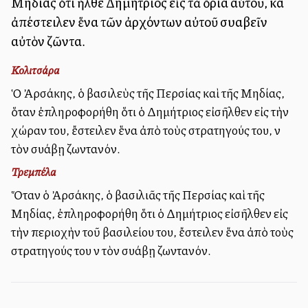
Μηδίας ὅτι ἦλθε Δημήτριος εἰς τὰ ὅρια αὐτοῦ, καὶ
ἀπέστειλεν ἕνα τῶν ἀρχόντων αὐτοῦ συλλαβεῖν
αὐτὸν ζῶντα.
Κολιτσάρα
Ὁ Ἀρσάκης, ὁ βασιλεὺς τῆς Περσίας καὶ τῆς Μηδίας,
ὅταν ἐπληροφορήθη ὅτι ὁ Δημήτριος εἰσῆλθεν εἰς τὴν
χώραν του, ἔστειλεν ἕνα ἀπὸ τοὺς στρατηγούς του, νὰ
τὸν συλλάβῃ ζωντανόν.
Τρεμπέλα
Ὅταν ὁ Ἀρσάκης, ὁ βασιλιᾶς τῆς Περσίας καὶ τῆς
Μηδίας, ἐπληροφορήθη ὅτι ὁ Δημήτριος εἰσῆλθεν εἰς
τὴν περιοχὴν τοῦ βασιλείου του, ἔστειλεν ἕνα ἀπὸ τοὺς
στρατηγούς του νὰ τὸν συλλάβῃ ζωντανόν.