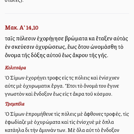
Μακ. Α' 14,10
ταῖς πόλεσιν ἐχορήγησε βρώματα καὶ ἔταξεν αὐτὰς
ἐν σκεύεσιν ὀχυρώσεως, ἕως ὅτου ὠνομάσθη τὸ
ὄνομα τῆς δόξης αὐτοῦ ἕως ἄκρου τῆς γῆς.
Κολιτσάρα
Ὁ Σίμων ἐχορήγει τροφὰς εἰς τὰς πόλεις καὶ ἐνίσχυεν
αὐτὰς μὲ ὀχυρωματικὰ ἔργα. Ἔτσι τὸ ὄνομά του ἔγινε
γνωστὸν καὶ ἔνδοξον ἕως εἰς τὰ ἄκρα τοῦ κόσμου.
Τρεμπέλα
Ὁ Σίμων ἐπρομήθευε τὶς πόλεις μὲ ἄφθονες τροφές, τὶς
ἐφωδίαζε μὲ ὀχυρώματα καὶ τὶς ἐνίσχυὲ μὲ ὅπλα
κατάλληλα διὰ τὴν ἄμυνάν των. Μὲ ὅλα αὐτὰ τὸ ἔνδοξον