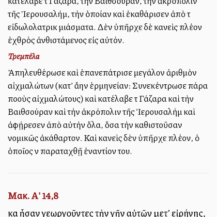
κατέλαβε τὰ Γάζαρα, τὴν Βαιθσούραν, τὴν ἀκρόπολιν
τῆς Ἱερουσαλήμ, τὴν ὁποίαν καὶ ἐκαθάρισεν ἀπὸ τὰ
εἰδωλολατρικὰ μιάσματα. Δὲν ὑπῆρχε δὲ κανεὶς πλέον
ἐχθρὸς ἀνθιστάμενος εἰς αὐτόν.
Τρεμπέλα
Ἀπηλευθέρωσε καὶ ἐπανεπάτρισε μεγάλον ἀριθμὸν
αἰχμαλώτων (κατ’ ἄλλην ἑρμηνείαν: Συνεκέντρωσε πάρα
πολλοὺς αἰχμαλώτους) καὶ κατέλαβε τὰ Γάζαρα καὶ τὴν
Βαιθσούραν καὶ τὴν ἀκρόπολιν τῆς Ἱερουσαλὴμ καὶ
ἀφῄρεσεν ἀπὸ αὐτὴν ὅλα, ὅσα τὴν καθιστοῦσαν
νομικῶς ἀκάθαρτον. Καὶ κανεὶς δὲν ὑπῆρχε πλέον, ὁ
ὁποῖος νὰ παραταχθῇ ἐναντίον του.
Μακ. Α' 14,8
καὶ ἦσαν γεωργοῦντες τὴν γῆν αὐτῶν μετ’ εἰρήνης,