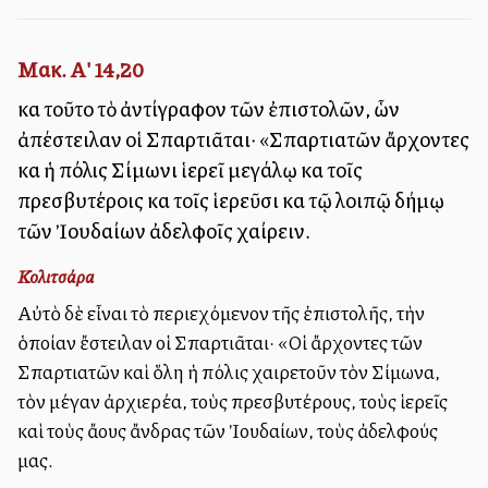
Μακ. Α' 14,20
καὶ τοῦτο τὸ ἀντίγραφον τῶν ἐπιστολῶν, ὧν
ἀπέστειλαν οἱ Σπαρτιᾶται· «Σπαρτιατῶν ἄρχοντες
καὶ ἡ πόλις Σίμωνι ἱερεῖ μεγάλῳ καὶ τοῖς
πρεσβυτέροις καὶ τοῖς ἱερεῦσι καὶ τῷ λοιπῷ δήμῳ
τῶν Ἰουδαίων ἀδελφοῖς χαίρειν.
Κολιτσάρα
Αὐτὸ δὲ εἶναι τὸ περιεχόμενον τῆς ἐπιστολῆς, τὴν
ὁποίαν ἔστειλαν οἱ Σπαρτιᾶται· «Οἱ ἄρχοντες τῶν
Σπαρτιατῶν καὶ ὅλη ἡ πόλις χαιρετοῦν τὸν Σίμωνα,
τὸν μέγαν ἀρχιερέα, τοὺς πρεσβυτέρους, τοὺς ἱερεῖς
καὶ τοὺς ἄλλους ἄνδρας τῶν Ἰουδαίων, τοὺς ἀδελφούς
μας.