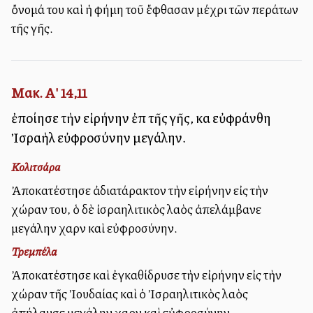
ὄνομά του καὶ ἡ φήμη τοῦ ἔφθασαν μέχρι τῶν περάτων
τῆς γῆς.
Μακ. Α' 14,11
ἐποίησε τὴν εἰρήνην ἐπὶ τῆς γῆς, καὶ εὐφράνθη
Ἰσραὴλ εὐφροσύνην μεγάλην.
Κολιτσάρα
Ἀποκατέστησε ἀδιατάρακτον τὴν εἰρήνην εἰς τὴν
χώραν του, ὁ δὲ ἰσραηλιτικὸς λαὸς ἀπελάμβανε
μεγάλην χαρὰν καὶ εὐφροσύνην.
Τρεμπέλα
Ἀποκατέστησε καὶ ἐγκαθίδρυσε τὴν εἰρήνην εἰς τὴν
χώραν τῆς Ἰουδαίας καὶ ὁ Ἰσραηλιτικὸς λαὸς
ἀπήλαυσε μεγάλην χαρὰν καὶ εὐφροσύνην.