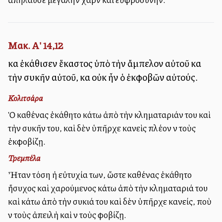
Μακ. Α' 14,12
καὶ ἐκάθισεν ἕκαστος ὑπὸ τὴν ἄμπελον αὐτοῦ καὶ
τὴν συκῆν αὐτοῦ, καὶ οὐκ ἦν ὁ ἐκφοβῶν αὐτούς.
Κολιτσάρα
Ὁ καθένας ἐκάθητο κάτω ἀπὸ τὴν κληματαριάν του καὶ
τὴν συκῆν του, καὶ δὲν ὑπῆρχε κανεὶς πλέον νὰ τοὺς
ἐκφοβίζῃ.
Τρεμπέλα
Ἦταν τόση ἡ εὐτυχία των, ὥστε καθένας ἐκάθητο
ἥσυχος καὶ χαρούμενος κάτω ἀπὸ τὴν κληματαριά του
καὶ κάτω ἀπὸ τὴν συκιά του καὶ δὲν ὑπῆρχε κανείς, ποὺ
νὰ τοὺς ἀπειλὴ καὶ νὰ τοὺς φοβίζῃ.