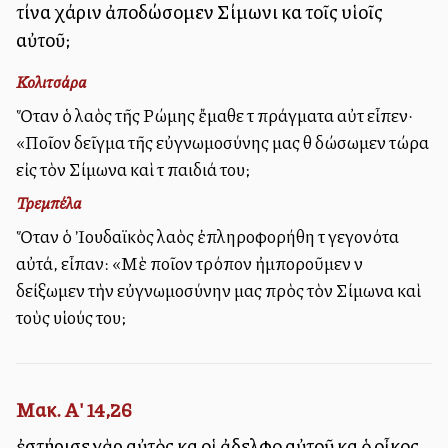
τίνα χάριν ἀποδώσομεν Σίμωνι καὶ τοῖς υἱοῖς
αὐτοῦ;
Κολιτσάρα
Ὅταν ὁ λαὸς τῆς Ρώμης ἔμαθε τὰ πράγματα αὐτὰ εἶπεν·
«Ποῖον δεῖγμα τῆς εὐγνωμοσύνης μας θὰ δώσωμεν τώρα
εἰς τὸν Σίμωνα καὶ τὰ παιδιά του;
Τρεμπέλα
Ὅταν ὁ Ἰουδαϊκὸς λαὸς ἐπληροφορήθη τὰ γεγονότα
αὐτά, εἶπαν: «Μὲ ποῖον τρόπον ἠμποροῦμεν νὰ
δείξωμεν τὴν εὐγνωμοσύνην μας πρὸς τὸν Σίμωνα καὶ
τοὺς υἱούς του;
Μακ. Α' 14,26
ἐστήρισε γὰρ αὐτὸς καὶ οἱ ἀδελφοὶ αὐτοῦ καὶ ὁ οἶκος