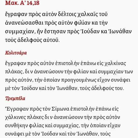
Μακ. Α' 14,18
ἔγραψαν πρὸς αὐτὸν δέλτοις χαλκαῖς τοῦ
ἀνανεώσασθαι πρὸς αὐτὸν φιλίαν καὶ τὴν
συμμαχίαν, ἣν ἔστησαν πρὸς Ἰούδαν καὶ Ἰωνάθαν
τοὺς ἀδελφοὺς αὐτοῦ.
Κολιτσάρα
ἔγραψαν πρὸς αὐτὸν ἐπιστολὴν ἐπάνω εἰς χαλκίνας
πλάκας, διὰ νὰ ἀνανεώσουν τὴν φιλίαν καὶ συμμαχίαν των
πρὸς αὐτόν, τὴν ὁποίαν προηγουμένως εἶχον συνάψει
μὲ τὸν Ἰούδαν καὶ τὸν Ἰωνάθαν, τοὺς ἀδελφούς του.
Τρεμπέλα
Ἔγραψαν πρὸς τὸν Σίμωνα ἐπιστολὴν ἐπάνω εἰς
χάλκινες πλάκες διὰ νὰ ἀνανεώσουν τὴν πρὸς αὐτὸν
συνθήκην φιλίας καὶ συμμαχίας, τὴν ὁποίαν εἶχαν
συνάψει μὲ τὸν Ἰούδαν καὶ τὸν Ἰωνάθαν, τοὺς