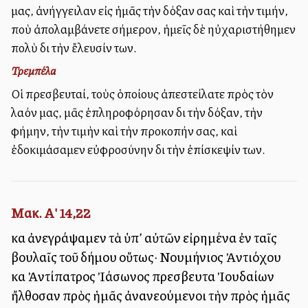
μας, ἀνήγγειλαν εἰς ἡμᾶς τὴν δόξαν σας καὶ τὴν τιμήν,
ποὺ ἀπολαμβάνετε σήμερον, ἡμεῖς δὲ ηὐχαριστήθημεν
πολὺ διὰ τὴν ἔλευσίν των.
Τρεμπέλα
Οἱ πρεσβευταί, τοὺς ὁποίους ἀπεστείλατε πρὸς τὸν
λαόν μας, μᾶς ἐπληροφόρησαν διὰ τὴν δόξαν, τὴν
φήμην, τὴν τιμὴν καὶ τὴν προκοπήν σας, καὶ
ἐδοκιμάσαμεν εὐφροσύνην διὰ τὴν ἐπίσκεψίν των.
Μακ. Α' 14,22
καὶ ἀνεγράψαμεν τὰ ὑπ’ αὐτῶν εἰρημένα ἐν ταῖς
βουλαῖς τοῦ δήμου οὕτως· Νουμήνιος Ἀντιόχου
καὶ Ἀντίπατρος Ἰάσωνος πρεσβευταὶ Ἰουδαίων
ἤλθοσαν πρὸς ἡμᾶς ἀνανεούμενοι τὴν πρὸς ἡμᾶς