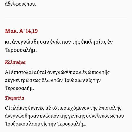
ἀδελφούς του.
Μακ. Α' 14,19
καὶ ἀνεγνώσθησαν ἐνώπιον τῆς ἐκκλησίας ἐν
Ἱερουσαλήμ.
Κολιτσάρα
Αἱ ἐπιστολαὶ αὐταὶ ἀνεγνώσθησαν ἐνώπιον τῆς
συγκεντρώσεως ὅλων τῶν Ἰουδαίων εἰς τὴν
Ἱερουσαλήμ.
Τρεμπέλα
Οἱ πλάκες ἐκεῖνες μὲ τὸ περιεχόμενον τῆς ἐπιστολῆς
ἀνεγνώσθησαν ἐνώπιον τῆς γενικῆς συνελεύσεως τοῦ
Ἰουδαϊκοῦ λαοῦ εἰς τὴν Ἱερουσαλήμ.