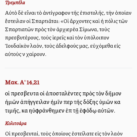
Τρεμπέλα
Αὐτὸ δὲ εἶναι τὸ ἀντίγραφον τῆς ἐπιστολῆς, τὴν ὁποίαν
ἔστειλαν οἱ Σπαρτιᾶται: «Οἱ ἄρχοντες καὶ ἡ πόλις τῶν
Σπαρτιατῶν πρὸς τὸν ἀρχιερέα Σίμωνα, τοὺς
πρεσβυτέρους, τοὺς ἱερεῖς καὶ τὸν ὑπόλοιπον
Ἰουδαϊκὸν λαόν, τοὺς ἀδελφούς μας, εὐχόμεθα εἰς
αὐτοὺς νὰ χαίρουν.
Μακ. Α' 14,21
οἱ πρεσβευταὶ οἱ ἀποσταλέντες πρὸς τὸν δῆμον
ἡμῶν ἀπήγγειλαν ἡμῖν περὶ τῆς δόξης ὑμῶν καὶ
τιμῆς, καὶ ηὐφράνθημεν ἐπὶ τῇ ἐφόδῳ αὐτῶν.
Κολιτσάρα
Οἱ πρεσβευταί, τοὺς ὁποίους ἐστείλατε εἰς τὸν λαόν