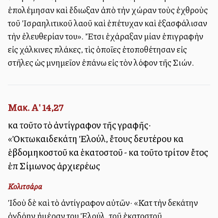
ἐπολέμησαν καὶ ἔδιωξαν ἀπὸ τὴν χώραν τοὺς ἐχθροὺς
τοῦ Ἰσραηλιτικοῦ λαοῦ καὶ ἐπέτυχαν καὶ ἐξασφάλισαν
τὴν ἐλευθερίαν του». Ἔτσι ἐχάραξαν μίαν ἐπιγραφὴν
εἰς χάλκινες πλάκες, τὶς ὁποῖες ἐτοποθέτησαν εἰς
στῆλες ὡς μνημεῖον ἐπάνω εἰς τὸν λόφον τῆς Σιών.
Μακ. Α' 14,27
καὶ τοῦτο τὸ ἀντίγραφον τῆς γραφῆς·
«Ὀκτωκαιδεκάτη Ἐλούλ, ἔτους δευτέρου καὶ
ἑβδομηκοστοῦ καὶ ἑκατοστοῦ - καὶ τοῦτο τρίτον ἔτος
ἐπὶ Σίμωνος ἀρχιερέως
Κολιτσάρα
Ἰδοὺ δὲ καὶ τὸ ἀντίγραφον αὐτῶν· «Κατὰ τὴν δεκάτην
ὀγδόην ἡμέραν του Ἐλούλ, τοῦ ἑκατοστοῦ