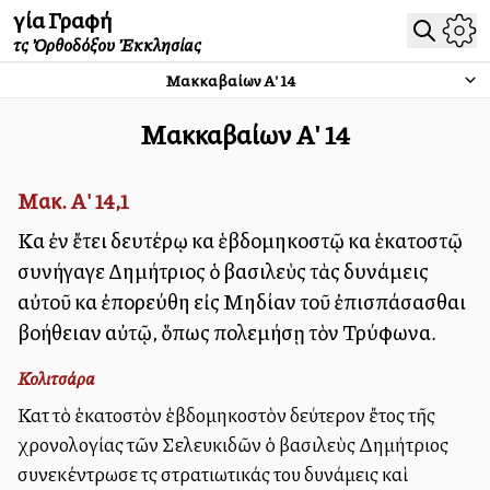
Ἁγία Γραφή
τῆς Ὀρθοδόξου Ἐκκλησίας
Μακκαβαίων Α'
14
Μακκαβαίων Α'
14
Μακ. Α' 14,1
Καὶ ἐν ἔτει δευτέρῳ καὶ ἑβδομηκοστῷ καὶ ἑκατοστῷ
συνήγαγε Δημήτριος ὁ βασιλεὺς τὰς δυνάμεις
αὐτοῦ καὶ ἐπορεύθη εἰς Μηδίαν τοῦ ἐπισπάσασθαι
βοήθειαν αὐτῷ, ὅπως πολεμήσῃ τὸν Τρύφωνα.
Κολιτσάρα
Κατὰ τὸ ἑκατοστὸν ἑβδομηκοστὸν δεύτερον ἔτος τῆς
χρονολογίας τῶν Σελευκιδῶν ὁ βασιλεὺς Δημήτριος
συνεκέντρωσε τὰς στρατιωτικάς του δυνάμεις καὶ