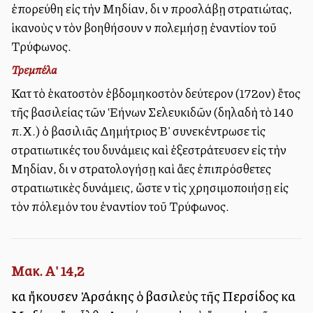
ἐπορεύθη εἰς τὴν Μηδίαν, διὰ νὰ προσλάβῃ στρατιώτας,
ἱκανοὺς νὰ τὸν βοηθήσουν νὰ πολεμήσῃ ἐναντίον τοῦ
Τρύφωνος.
Τρεμπέλα
Κατὰ τὸ ἑκατοστὸν ἑβδομηκοστὸν δεύτερον (172ον) ἔτος
τῆς βασιλείας τῶν Ἑλλήνων Σελευκιδῶν (δηλαδὴ τὸ 140
π.Χ.) ὁ βασιλιᾶς Δημήτριος Β' συνεκέντρωσε τὶς
στρατιωτικές του δυνάμεις καὶ ἐξεστράτευσεν εἰς τὴν
Μηδίαν, διὰ νὰ στρατολογήσῃ καὶ ἄλλες ἐπιπρόσθετες
στρατιωτικὲς δυνάμεις, ὥστε νὰ τὶς χρησιμοποιήσῃ εἰς
τὸν πόλεμόν του ἐναντίον τοῦ Τρύφωνος.
Μακ. Α' 14,2
καὶ ἤκουσεν Ἀρσάκης ὁ βασιλεὺς τῆς Περσίδος καὶ