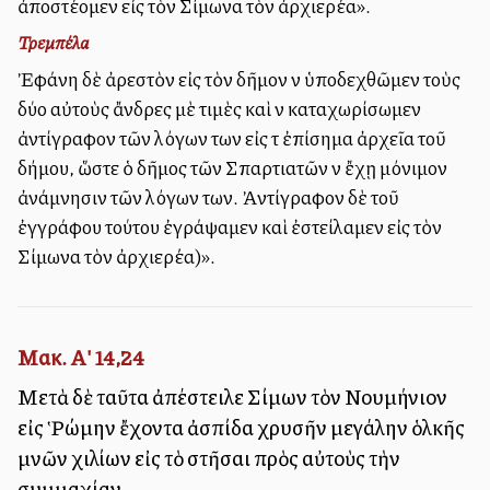
ἀποστέλλομεν εἰς τὸν Σίμωνα τὸν ἀρχιερέα».
Τρεμπέλα
Ἐφάνη δὲ ἀρεστὸν εἰς τὸν δῆμον νὰ ὑποδεχθῶμεν τοὺς
δύο αὐτοὺς ἄνδρες μὲ τιμὲς καὶ νὰ καταχωρίσωμεν
ἀντίγραφον τῶν λόγων των εἰς τὰ ἐπίσημα ἀρχεῖα τοῦ
δήμου, ὥστε ὁ δῆμος τῶν Σπαρτιατῶν νὰ ἔχῃ μόνιμον
ἀνάμνησιν τῶν λόγων των. Ἀντίγραφον δὲ τοῦ
ἐγγράφου τούτου ἐγράψαμεν καὶ ἐστείλαμεν εἰς τὸν
Σίμωνα τὸν ἀρχιερέα)».
Μακ. Α' 14,24
Μετὰ δὲ ταῦτα ἀπέστειλε Σίμων τὸν Νουμήνιον
εἰς Ῥώμην ἔχοντα ἀσπίδα χρυσῆν μεγάλην ὁλκῆς
μνῶν χιλίων εἰς τὸ στῆσαι πρὸς αὐτοὺς τὴν
συμμαχίαν.