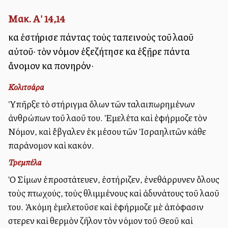
Μακ. Α' 14,14
καὶ ἐστήρισε πάντας τοὺς ταπεινοὺς τοῦ λαοῦ
αὐτοῦ· τὸν νόμον ἐξεζήτησε καὶ ἐξῇρε πάντα
ἄνομον καὶ πονηρόν·
Κολιτσάρα
Ὑπῆρξε τὸ στήριγμα ὅλων τῶν ταλαιπωρημένων
ἀνθρώπων τοῦ λαοῦ του. Ἐμελέτα καὶ ἐφήρμοζε τὸν
Νόμον, καὶ ἔβγαλεν ἐκ μέσου τῶν Ἰσραηλιτῶν κάθε
παράνομον καὶ κακόν.
Τρεμπέλα
Ὁ Σίμων ἐπροστάτευεν, ἐστήριζεν, ἐνεθάρρυνεν ὅλους
τοὺς πτωχούς, τοὺς θλιμμένους καὶ ἀδυνάτους τοῦ λαοῦ
του. Ἀκόμη ἐμελετοῦσε καὶ ἐφήρμοζε μὲ ἀπόφασιν
στερεὰν καὶ θερμὸν ζῆλον τὸν νόμον τοῦ Θεοῦ καὶ