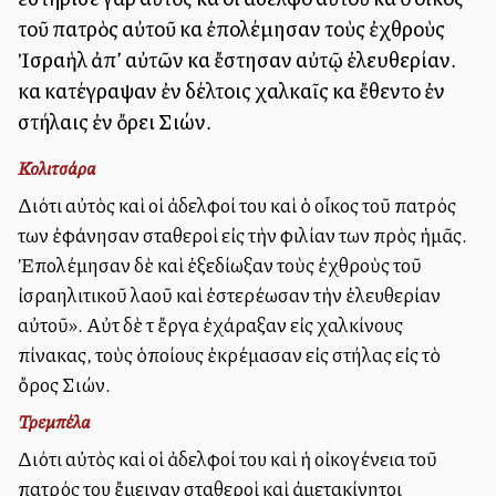
τοῦ πατρὸς αὐτοῦ καὶ ἐπολέμησαν τοὺς ἐχθροὺς
Ἰσραὴλ ἀπ’ αὐτῶν καὶ ἔστησαν αὐτῷ ἐλευθερίαν.
καὶ κατέγραψαν ἐν δέλτοις χαλκαῖς καὶ ἔθεντο ἐν
στήλαις ἐν ὄρει Σιών.
Κολιτσάρα
Διότι αὐτὸς καὶ οἱ ἀδελφοί του καὶ ὁ οἶκος τοῦ πατρός
των ἐφάνησαν σταθεροὶ εἰς τὴν φιλίαν των πρὸς ἡμᾶς.
Ἐπολέμησαν δὲ καὶ ἐξεδίωξαν τοὺς ἐχθροὺς τοῦ
ἰσραηλιτικοῦ λαοῦ καὶ ἐστερέωσαν τὴν ἐλευθερίαν
αὐτοῦ». Αὐτὰ δὲ τὰ ἔργα ἐχάραξαν εἰς χαλκίνους
πίνακας, τοὺς ὁποίους ἐκρέμασαν εἰς στήλας εἰς τὸ
ὄρος Σιών.
Τρεμπέλα
Διότι αὐτὸς καὶ οἱ ἀδελφοί του καὶ ἡ οἰκογένεια τοῦ
πατρός του ἔμειναν σταθεροὶ καὶ ἀμετακίνητοι