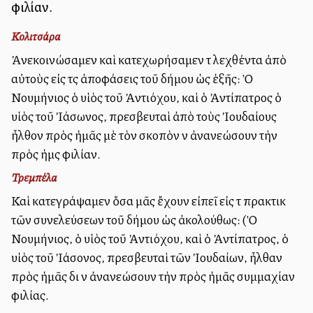
φιλίαν.
Κολιτσάρα
Ἀνεκοινώσαμεν καὶ κατεχωρήσαμεν τὰ λεχθέντα ἀπὸ
αὐτοὺς εἰς τὰς ἀποφάσεις τοῦ δήμου ὡς ἐξῆς: Ὁ
Νουμήνιος ὁ υἱὸς τοῦ Ἀντιόχου, καὶ ὁ Ἀντίπατρος ὁ
υἱὸς τοῦ Ἰάσωνος, πρεσβευταὶ ἀπὸ τοὺς Ἰουδαίους
ἦλθον πρὸς ἡμᾶς μὲ τὸν σκοπὸν νὰ ἀνανεώσουν τὴν
πρὸς ἡμὰς φιλίαν.
Τρεμπέλα
Καὶ κατεγράψαμεν ὅσα μᾶς ἔχουν εἰπεῖ εἰς τὰ πρακτικὰ
τῶν συνελεύσεων τοῦ δήμου ὡς ἀκολούθως: (Ὁ
Νουμήνιος, ὁ υἱὸς τοῦ Ἀντιόχου, καὶ ὁ Ἀντίπατρος, ὁ
υἱὸς τοῦ Ἰάσονος, πρεσβευταὶ τῶν Ἰουδαίων, ἦλθαν
πρὸς ἡμᾶς διὰ νὰ ἀνανεώσουν τὴν πρὸς ἡμᾶς συμμαχίαν
φιλίας.