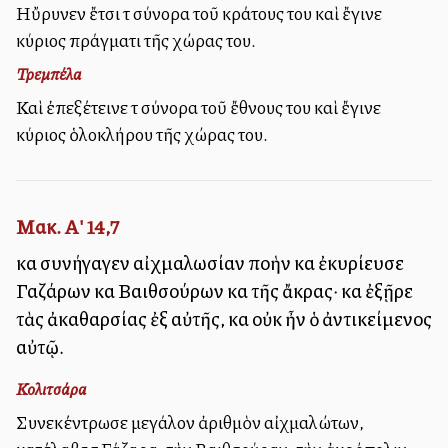
Ηὔρυνεν ἔτσι τὰ σύνορα τοῦ κράτους του καὶ ἔγινε
κύριος πράγματι τῆς χώρας του.
Τρεμπέλα
Καὶ ἐπεξέτεινε τὰ σύνορα τοῦ ἔθνους του καὶ ἔγινε
κύριος ὁλοκλήρου τῆς χώρας του.
Μακ. Α' 14,7
καὶ συνήγαγεν αἰχμαλωσίαν πολλὴν καὶ ἐκυρίευσε
Γαζάρων καὶ Βαιθσούρων καὶ τῆς ἄκρας· καὶ ἐξῇρε
τὰς ἀκαθαρσίας ἐξ αὐτῆς, καὶ οὐκ ἦν ὁ ἀντικείμενος
αὐτῷ.
Κολιτσάρα
Συνεκέντρωσε μεγάλον ἀριθμὸν αἰχμαλώτων,