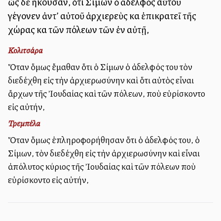
ὡς δὲ ἤκουσαν, ὅτι Σίμων ὁ ἀδελφὸς αὐτοῦ
γέγονεν ἀντ’ αὐτοῦ ἀρχιερεὺς καὶ ἐπικρατεῖ τῆς
χώρας καὶ τῶν πόλεων τῶν ἐν αὐτῇ,
Κολιτσάρα
Ὅταν ὅμως ἔμαθαν ὅτι ὁ Σίμων ὁ ἀδελφός του τὸν
διεδέχθη εἰς τὴν ἀρχιερωσύνην καὶ ὅτι αὐτὸς εἶναι
ἄρχων τῆς Ἰουδαίας καὶ τῶν πόλεων, ποὺ εὑρίσκοντο
εἰς αὐτήν,
Τρεμπέλα
Ὅταν ὅμως ἐπληροφορήθησαν ὅτι ὁ ἀδελφός του, ὁ
Σίμων, τὸν διεδέχθη εἰς τὴν ἀρχιερωσύνην καὶ εἶναι
ἀπόλυτος κύριος τῆς Ἰουδαίας καὶ τῶν πόλεων ποὺ
εὑρίσκοντο εἰς αὐτήν,