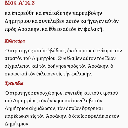
Μακ. Α' 14,3
καὶ ἐπορεύθη καὶ ἐπάταξε τὴν παρεμβολὴν
Δημητρίου καὶ συνέλαβεν αὐτὸν καὶ ἤγαγεν αὐτὸν
πρὸς Ἀρσάκην, καὶ ἔθετο αὐτὸν ἐν φυλακῇ.
Κολιτσάρα
Ὁ στρατηγὸς αὐτὸς ἐβάδισε, ἐκτύπησε καὶ ἐνίκησε τὸν
στρατὸν τοῦ Δημητρίου. Συνέλαβεν αὐτὸν τὸν ἴδιον
αἰχμάλωτον καὶ τὸν ὁδήγησε πρὸς τὸν Ἀρσάκην, ὁ
ὁποῖος καὶ τὸν ἔκλεισεν εἰς τὴν φυλακήν.
Τρεμπέλα
Ὁ στρατηγὸς ἐπροχώρησε, ἐπετέθη κατὰ τοῦ στρατοῦ
τοῦ Δημητρίου, τὸν ἐνίκησε καὶ συνέλαβε τὸν
Δημήτριον αἰχμάλωτον, τὸν ὁποῖον ἔφερε καὶ
παρέδωκεν εἰς τὸν Ἀρσάκην, ὁ ὁποῖος ἐφυλάκισε τὸν
Δημήτριον.