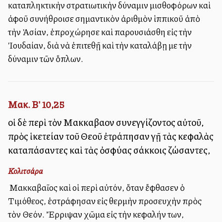
καταπληκτικὴν στρατιωτικὴν δύναμιν μισθοφόρων καὶ
ἀφοῦ συνήθροισε σημαντικὸν ἀριθμὸν ἱππικοῦ ἀπὸ
τὴν Ἀσίαν, ἐπροχώρησε καὶ παρουσιάσθη εἰς τὴν
Ἰουδαίαν, διὰ νὰ ἐπιτεθῇ καὶ τὴν καταλάβῃ με τὴν
δύναμιν τῶν ὅπλων.
Μακ. Β' 10,25
οἱ δὲ περὶ τὸν Μακκαβαῖον συνεγγίζοντος αὐτοῦ,
πρὸς ἱκετείαν τοῦ Θεοῦ ἐτράπησαν γῇ τὰς κεφαλὰς
καταπάσαντες καὶ τὰς ὀσφύας σάκκοις ζώσαντες,
Κολιτσάρα
Ὁ Μακκαβαῖος καὶ οἱ περὶ αὐτόν, ὅταν ἔφθασεν ὁ
Τιμόθεος, ἐστράφησαν εἰς θερμὴν προσευχὴν πρὸς
τὸν Θεόν. Ἔρριψαν χῶμα εἰς τὴν κεφαλήν των,