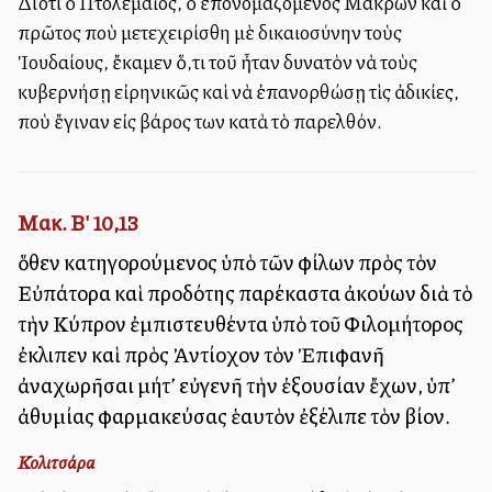
Διότι ὁ Πτολεμαῖος, ὁ ἐπονομαζόμενος Μάκρων καὶ ὁ
πρῶτος ποὺ μετεχειρίσθη μὲ δικαιοσύνην τοὺς
Ἰουδαίους, ἔκαμεν ὅ,τι τοῦ ἦταν δυνατὸν νὰ τοὺς
κυβερνήσῃ εἰρηνικῶς καὶ νὰ ἐπανορθώσῃ τὶς ἀδικίες,
ποὺ ἔγιναν εἰς βάρος των κατὰ τὸ παρελθόν.
Μακ. Β' 10,13
ὅθεν κατηγορούμενος ὑπὸ τῶν φίλων πρὸς τὸν
Εὐπάτορα καὶ προδότης παρέκαστα ἀκούων διὰ τὸ
τὴν Κύπρον ἐμπιστευθέντα ὑπὸ τοῦ Φιλομήτορος
ἐκλιπεῖν καὶ πρὸς Ἀντίοχον τὸν Ἐπιφανῆ
ἀναχωρῆσαι μήτ’ εὐγενῆ τὴν ἐξουσίαν ἔχων, ὑπ’
ἀθυμίας φαρμακεύσας ἑαυτὸν ἐξέλιπε τὸν βίον.
Κολιτσάρα