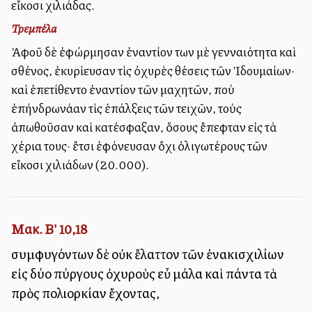
εἴκοσι χιλιάδας.
Τρεμπέλα
Ἀφοῦ δὲ ἐφώρμησαν ἐναντίον των μὲ γενναιότητα καὶ
σθένος, ἐκυρίευσαν τὶς ὀχυρὲς θέσεις τῶν Ἰδουμαίων·
καὶ ἐπετίθεντο ἐναντίον τῶν μαχητῶν, ποὺ
ἐπήνδρωνάαν τὶς ἐπάλξεις τῶν τειχῶν, τοὺς
ἀπωθοῦσαν καὶ κατέσφαξαν, ὅσους ἔπεφταν εἰς τὰ
χέρια τους· ἔτσι ἐφόνευσαν ὄχι ὀλιγωτέρους τῶν
εἴκοσι χιλιάδων (20.000).
Μακ. Β' 10,18
συμφυγόντων δὲ οὐκ ἔλαττον τῶν ἐνακισχιλίων
εἰς δύο πύργους ὀχυροὺς εὖ μάλα καὶ πάντα τὰ
πρὸς πολιορκίαν ἔχοντας,