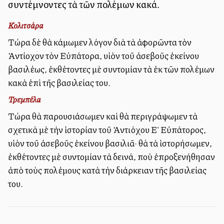
συντέμνοντες τὰ τῶν πολέμων κακά.
Κολιτσάρα
Τώρα δὲ θὰ κάμωμεν λόγον διὰ τὰ ἀφορῶντα τὸν
Ἀντίοχον τὸν Εὐπάτορα, υἱὸν τοῦ ἀσεβοῦς ἐκείνου
βασιλέως, ἐκθέτοντες μὲ συντομίαν τὰ ἐκ τῶν πολέμων
κακὰ ἐπὶ τῆς βασιλείας του.
Τρεμπέλα
Τώρα θὰ παρουσιάσωμεν καὶ θὰ περιγράψωμεν τὰ
σχετικὰ μὲ τὴν ἱστορίαν τοῦ Ἀντιόχου Ε' Εὐπάτορος,
υἱὸν τοῦ ἀσεβοῦς ἐκείνου βασιλιᾶ· θὰ τὰ ἱστορήσωμεν,
ἐκθέτοντες μὲ συντομίαν τὰ δεινά, ποὺ ἐπροξενήθησαν
ἀπὸ τοὺς πολέμους κατὰ τὴν διάρκειαν τῆς βασιλείας
του.