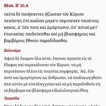
Μακ. Β' 10,4
ταῦτα δὲ ποιήσαντες ἠξίωσαν τὸν Κύριον
πεσόντες ἐπὶ κοιλίαν μηκέτι περιπεσεῖν τοιούτοις
κακοῖς, ἀλλ’ ἐάν ποτε καὶ ἁμάρτωσιν, ὑπ’ αὐτοῦ μετ’
ἐπιεικείας παιδεύεσθαι καὶ μὴ βλασφήμοις καὶ
βαρβάροις ἔθνεσι παραδίδοσθαι.
Κολιτσάρα
Ἀφοῦ δὲ ἔκαμαν ὅλα αὐτά, ἔπεσαν πρηνεῖς εἰς τὸ
ἔδαφος καὶ παρεκάλεσαν τὸν Κύριον, νὰ μὴ
περιπέσουν πλέον εἰς τοιαύτας συμφοράς. Ἀλλά, ἐὰν
ποτὲ καὶ ἁμαρτήσουν ὡς ἄνθρωποι, νὰ παιδαγωγηθοῦν
ἀπὸ αὐτὸν μὲ εὐσπλαγχνίαν καὶ νὰ μὴ παραδοθοῦν εἰς
τὰ βάρβαρα καὶ βλάσφημα εἰδωλολατρικὰ ἔθνη.
Τρεμπέλα