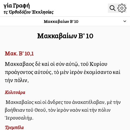
Ἁγία Γραφή
τῆς Ὀρθοδόξου Ἐκκλησίας
Μακκαβαίων Β'
10
Μακκαβαίων Β'
10
Μακ. Β' 10,1
Μακκαβαῖος δὲ καὶ οἱ σὺν αὐτῷ, τοῦ Κυρίου
προάγοντος αὐτούς, τὸ μὲν ἱερὸν ἐκομίσαντο καὶ
τὴν πόλιν,
Κολιτσάρα
Ὁ Μακκαβαῖος καὶ οἱ ἄνδρες του ἀνακατέλαβαν, μὲ τὴν
βοήθειαν τοῦ Θεοῦ, τὸν ἱερὸν ναὸν καὶ τὴν πόλιν
Ἱερουσαλήμ.
Τρεμπέλα