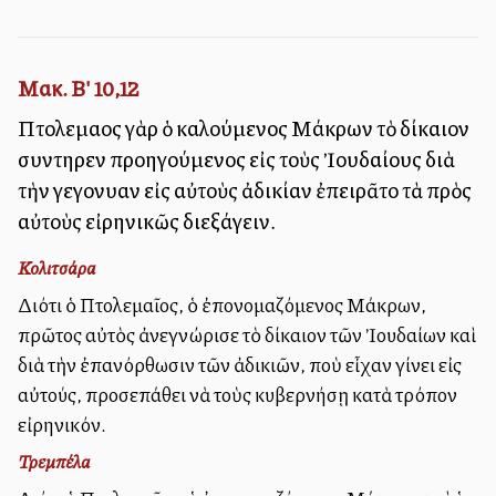
Μακ. Β' 10,12
Πτολεμαῖος γὰρ ὁ καλούμενος Μάκρων τὸ δίκαιον
συντηρεῖν προηγούμενος εἰς τοὺς Ἰουδαίους διὰ
τὴν γεγονυῖαν εἰς αὐτοὺς ἀδικίαν ἐπειρᾶτο τὰ πρὸς
αὐτοὺς εἰρηνικῶς διεξάγειν.
Κολιτσάρα
Διότι ὁ Πτολεμαῖος, ὁ ἐπονομαζόμενος Μάκρων,
πρῶτος αὐτὸς ἀνεγνώρισε τὸ δίκαιον τῶν Ἰουδαίων καὶ
διὰ τὴν ἐπανόρθωσιν τῶν ἀδικιῶν, ποὺ εἶχαν γίνει εἰς
αὐτούς, προσεπάθει νὰ τοὺς κυβερνήσῃ κατὰ τρόπον
εἰρηνικόν.
Τρεμπέλα