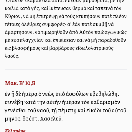
Ὅταν δὲ ἔκαμαν ὅλα αὐτά, ἔπεσαν μπρούμυτα, μὲ τὴν
κοιλιὰ κατὰ γῆς, καὶ ἱκέτευσαν θερμὰ καὶ ταπεινὰ τὸν
Κύριον, νὰ μὴ ἐπιτρέψῃ νὰ τοὺς κτυπήσουν ποτὲ πλέον
τέτοιες ὀλέθριες συμφορές· ἀλλ’ ἐάν ποτὲ συμβῇ νὰ
ἁμαρτήσουν, νὰ τιμωρηθοῦν ἀπὸ Αὐτὸν παιδαγωγικῶς
μὲ εὐσπλαγχνίαν καὶ ἐπιείκειαν καὶ νὰ μὴ παραδοθοῦν
εἰς βλασφήμους καὶ βαρβάρους εἰδωλολατρικοὐς
λαούς.
Μακ. Β' 10,5
ἐν ᾗ δὲ ἡμέρᾳ ὁ νεὼς ὑπὸ ἀλλοφύλων ἐβεβηλώθη,
συνέβη κατὰ τὴν αὐτὴν ἡμέραν τὸν καθαρισμὸν
γενέσθαι τοῦ ναοῦ, τῇ πέμπτῃ καὶ εἰκάδι τοῦ αὐτοῦ
μηνός, ὅς ἐστι Χασελεῦ.
Κολιτσάρα