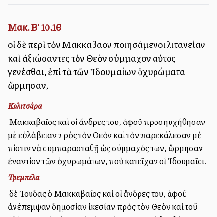
Μακ. Β' 10,16
οἱ δὲ περὶ τὸν Μακκαβαῖον ποιησάμενοι λιτανείαν
καὶ ἀξιώσαντες τὸν Θεὸν σύμμαχον αὐτοῖς
γενέσθαι, ἐπὶ τὰ τῶν Ἰδουμαίων ὀχυρώματα
ὥρμησαν,
Κολιτσάρα
Ὁ Μακκαβαῖος καὶ οἱ ἄνδρες του, ἀφοῦ προσηυχήθησαν
μὲ εὐλάβειαν πρὸς τὸν Θεὸν καὶ τὸν παρεκάλεσαν μὲ
πίστιν νὰ συμπαρασταθῇ ὡς σύμμαχός των, ὥρμησαν
ἐναντίον τῶν ὀχυρωμάτων, ποὺ κατεῖχαν οἱ Ἰδουμαῖοι.
Τρεμπέλα
Ὁ δὲ Ἰούδας ὁ Μακκαβαῖος καὶ οἱ ἄνδρες του, ἀφοῦ
ἀνέπεμψαν δημοσίαν ἱκεσίαν πρὸς τὸν Θεὸν καὶ τοῦ