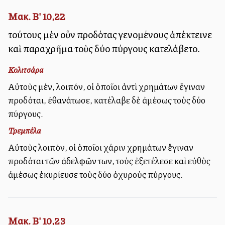
Μακ. Β' 10,22
τούτους μὲν οὖν προδότας γενομένους ἀπέκτεινε
καὶ παραχρῆμα τοὺς δύο πύργους κατελάβετο.
Κολιτσάρα
Αὐτοὺς μέν, λοιπόν, οἱ ὁποῖοι ἀντὶ χρημάτων ἔγιναν
προδόται, ἐθανάτωσε, κατέλαβε δὲ ἀμέσως τοὺς δύο
πύργους.
Τρεμπέλα
Αὐτοὺς λοιπόν, οἱ ὁποῖοι χάριν χρημάτων ἔγιναν
προδόται τῶν ἀδελφῶν των, τοὺς ἐξετέλεσε καὶ εὐθὺς
ἀμέσως ἐκυρίευσε τοὺς δύο ὀχυροὺς πύργους.
Μακ. Β' 10,23