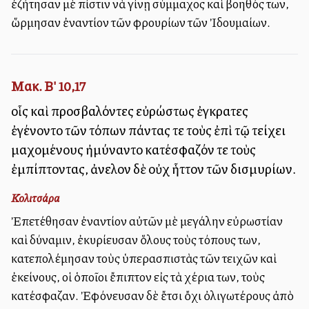
ἐζήτησαν μὲ πίστιν νὰ γίνῃ σύμμαχος καὶ βοηθός των,
ὥρμησαν ἐναντίον τῶν φρουρίων τῶν Ἰδουμαίων.
Μακ. Β' 10,17
οἷς καὶ προσβαλόντες εὐρώστως ἐγκρατεῖς
ἐγένοντο τῶν τόπων πάντας τε τοὺς ἐπὶ τῷ τείχει
μαχομένους ἠμύναντο κατέσφαζόν τε τοὺς
ἐμπίπτοντας, ἀνεῖλον δὲ οὐχ ἧττον τῶν δισμυρίων.
Κολιτσάρα
Ἐπετέθησαν ἐναντίον αὐτῶν μὲ μεγάλην εὐρωστίαν
καὶ δύναμιν, ἐκυρίευσαν ὅλους τοὺς τόπους των,
κατεπολέμησαν τοὺς ὑπερασπιστὰς τῶν τειχῶν καὶ
ἐκείνους, οἱ ὁποῖοι ἔπιπτον εἰς τὰ χέρια των, τοὺς
κατέσφαζαν. Ἐφόνευσαν δὲ ἔτσι ὄχι ὀλιγωτέρους ἀπὸ