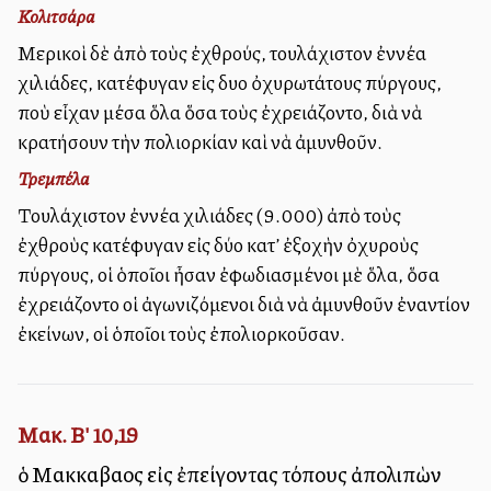
Κολιτσάρα
Μερικοὶ δὲ ἀπὸ τοὺς ἐχθρούς, τουλάχιστον ἐννέα
χιλιάδες, κατέφυγαν εἰς δυο ὀχυρωτάτους πύργους,
ποὺ εἶχαν μέσα ὅλα ὅσα τοὺς ἐχρειάζοντο, διὰ νὰ
κρατήσουν τὴν πολιορκίαν καὶ νὰ ἀμυνθοῦν.
Τρεμπέλα
Τουλάχιστον ἐννέα χιλιάδες (9.000) ἀπὸ τοὺς
ἐχθροὺς κατέφυγαν εἰς δύο κατ’ ἐξοχὴν ὀχυροὺς
πύργους, οἱ ὁποῖοι ἦσαν ἐφωδιασμένοι μὲ ὅλα, ὅσα
ἐχρειάζοντο οἱ ἀγωνιζόμενοι διὰ νὰ ἀμυνθοῦν ἐναντίον
ἐκείνων, οἱ ὁποῖοι τοὺς ἐπολιορκοῦσαν.
Μακ. Β' 10,19
ὁ Μακκαβαῖος εἰς ἐπείγοντας τόπους ἀπολιπὼν