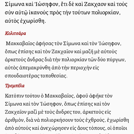
Σίμωνα καὶ Ἰώσηφον, ἔτι δὲ καὶ Ζακχαῖον καὶ τοὺς
σὺν αὐτῷ ἱκανοὺς πρὸς τὴν τούτων πολιορκίαν,
αὐτὸς ἐχωρίσθη.
Κολιτσάρα
Ὁ Μακκαβαῖος ἀφήσας τὸν Σίμωνα καὶ τὸν Ἰώσηφον,
ὅπως ἐπίσης καὶ τὸν Ζακχαῖον καὶ μαζῆ μὲ αὐτοὺς
ἀρκετοὺς ἄνδρας διὰ τὴν πολιορκίαν τῶν δύο πύργων,
αὐτὸς ἀπεμακρύνθη ἀπὸ τὴν περιοχὴν εἰς
σπουδαιοτέρας τοποθεσίας.
Τρεμπέλα
Κατόπιν τούτου ὁ Μακκαβαῖος, ἀφοῦ ἀφῆκε τὸν
Σίμωνα καὶ τὸν Ἰώσηφον, ὅπως ἐπίσης καὶ τὸν
Ζακχαῖον μαζὶ μὲ τοὺς ἄνδρες του, ἀρκετοὺς εἰς
ἀριθμόν, διὰ νὰ πολιορκήσουν τοὺς ἐχθρούς, ἐχωρίσθη
ἀπὸ αὐτοὺς καὶ ἀνεχώρησεν εἰς ἄλλους τόπους, οἱ ὁποῖοι