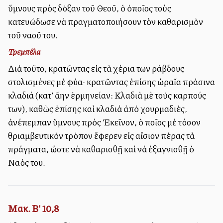
ὕμνους πρὸς δόξαν τοῦ Θεοῦ, ὁ ὁποῖος τοὺς
κατευώδωσε νὰ πραγματοποιήσουν τὸν καθαρισμὸν
τοῦ ναοῦ του.
Τρεμπέλα
Διὰ τοῦτο, κρατῶντας εἰς τὰ χέρια των ράβδους
στολισμένες μὲ φύλλα· κρατῶντας ἐπίσης ὡραῖα πράσινα
κλαδιά (κατ’ ἄλλην ἑρμηνείαν: Κλαδιὰ μὲ τοὺς καρπούς
των), καθὼς ἐπίσης καὶ κλαδιὰ ἀπὸ χουρμαδιές,
ἀνέπεμπαν ὕμνους πρὸς Ἐκεῖνον, ὁ Ὁποῖος μὲ τόσον
θριαμβευτικὸν τρόπον ἔφερεν εἰς αἴσιον πέρας τὰ
πράγματα, ὥστε νὰ καθαρισθῇ καὶ νὰ ἑξαγνισθῇ ὁ
Ναός του.
Μακ. Β' 10,8