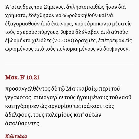
Ἀλλ’ οἱ ἄνδρες τοῦ Σίμωνος, ἄπληστοι καθὼς ἦσαν διὰ
χρήματα, ἐδέχθησαν νὰ δωροδοκηθοῦν καὶ νὰ
ἑξαγορασθοῦν ἀπὸ ἐκείνους, ποὺ εὑρίσκοντο μέσα εἰς
τοὺς ὀχυροὺς πύργους. Ἀφοῦ δὲ ἔλαβαν ἀπὸ αὐτοὺς
ἑβδομῆντα χιλιάδες (70.000) δραχμές, ἐπέτρεψαν εἰς
ὡρισμένους ἀπὸ τοὺς πολιορκημένους νὰ διαφύγουν.
Μακ. Β' 10,21
προσαγγελθέντος δὲ τῷ Μακκαβαίῳ περὶ τοῦ
γεγονότος, συναγαγὼν τοὺς ἡγουμένους τοῦ λαοῦ
κατηγόρησεν ὡς ἀργυρίου πεπράκασι τοὺς
ἀδελφούς, τοὺς πολεμίους κατ’ αὐτῶν
ἀπολύσαντες.
Κολιτσάρα