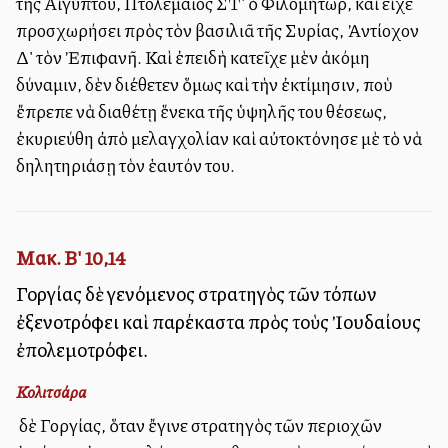
τῆς Αἰγύπτου, Πτολεμαῖος ΣΤ' ὁ Φιλομήτωρ, καὶ εἶχε
προσχωρήσει πρὸς τὸν βασιλιᾶ τῆς Συρίας, Ἀντίοχον
Δ' τὸν Ἐπιφανῆ. Καὶ ἐπειδὴ κατεῖχε μὲν ἀκόμη
δύναμιν, δὲν διέθετεν ὅμως καὶ τὴν ἐκτίμησιν, ποὺ
ἔπρεπε νὰ διαθέτῃ ἕνεκα τῆς ὑψηλῆς του θέσεως,
ἐκυριεύθη ἀπὸ μελαγχολίαν καὶ αὐτοκτόνησε μὲ τὸ νὰ
δηλητηριάσῃ τὸν ἑαυτόν του.
Μακ. Β' 10,14
Γοργίας δὲ γενόμενος στρατηγὸς τῶν τόπων
ἐξενοτρόφει καὶ παρέκαστα πρὸς τοὺς Ἰουδαίους
ἐπολεμοτρόφει.
Κολιτσάρα
Ὁ δὲ Γοργίας, ὅταν ἔγινε στρατηγὸς τῶν περιοχῶν