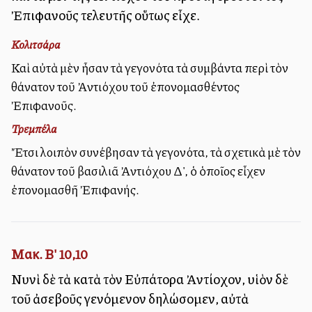
Ἐπιφανοῦς τελευτῆς οὕτως εἶχε.
Κολιτσάρα
Καὶ αὐτὰ μὲν ἦσαν τὰ γεγονότα τὰ συμβάντα περὶ τὸν
θάνατον τοῦ Ἀντιόχου τοῦ ἐπονομασθέντος
Ἐπιφανοῦς.
Τρεμπέλα
Ἔτσι λοιπὸν συνέβησαν τὰ γεγονότα, τὰ σχετικὰ μὲ τὸν
θάνατον τοῦ βασιλιᾶ Ἀντιόχου Δ', ὁ ὁποῖος εἶχεν
ἐπονομασθῆ Ἐπιφανής.
Μακ. Β' 10,10
Νυνὶ δὲ τὰ κατὰ τὸν Εὐπάτορα Ἀντίοχον, υἱὸν δὲ
τοῦ ἀσεβοῦς γενόμενον δηλώσομεν, αὐτὰ