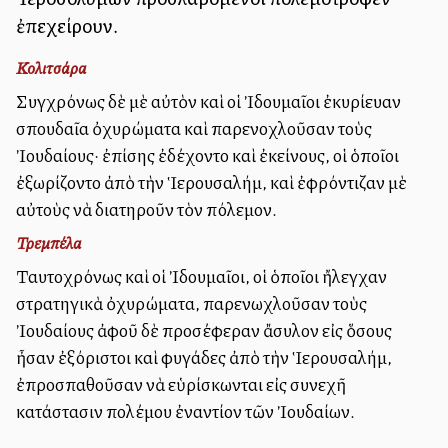
ἐπεχείρουν.
Κολιτσάρα
Συγχρόνως δὲ μὲ αὐτὸν καὶ οἱ Ἰδουμαῖοι ἐκυρίευαν
σπουδαῖα ὀχυρώματα καὶ παρενοχλοῦσαν τοὺς
Ἰουδαίους· ἐπίσης ἐδέχοντο καὶ ἐκείνους, οἱ ὁποῖοι
ἐξωρίζοντο ἀπὸ τὴν Ἱερουσαλήμ, καὶ ἐφρόντιζαν μὲ
αὐτοὺς νὰ διατηροῦν τὸν πόλεμον.
Τρεμπέλα
Ταυτοχρόνως καὶ οἱ Ἰδουμαῖοι, οἱ ὁποῖοι ἤλεγχαν
στρατηγικὰ ὀχυρώματα, παρενωχλοῦσαν τοὺς
Ἰουδαίους ἀφοῦ δὲ προσέφεραν ἄσυλον εἰς ὅσους
ἦσαν ἐξόριστοι καὶ φυγάδες ἀπὸ τὴν Ἱερουσαλήμ,
ἐπροσπαθοῦσαν νὰ εὑρίσκωνται εἰς συνεχῆ
κατάστασιν πολέμου ἐναντίον τῶν Ἰουδαίων.