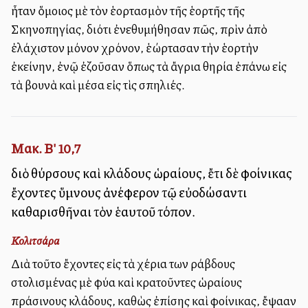
ἦταν ὅμοιος μὲ τὸν ἑορτασμὸν τῆς ἑορτῆς τῆς
Σκηνοπηγίας, διότι ἐνεθυμήθησαν πῶς, πρὶν ἀπὸ
ἐλάχιστον μόνον χρόνον, ἑώρτασαν τὴν ἑορτὴν
ἐκείνην, ἐνῷ ἐζοῦσαν ὅπως τὰ ἄγρια θηρία ἐπάνω εἰς
τὰ βουνὰ καὶ μέσα εἰς τὶς σπηλιές.
Μακ. Β' 10,7
διὸ θύρσους καὶ κλάδους ὡραίους, ἔτι δὲ φοίνικας
ἔχοντες ὕμνους ἀνέφερον τῷ εὐοδώσαντι
καθαρισθῆναι τὸν ἑαυτοῦ τόπον.
Κολιτσάρα
Διὰ τοῦτο ἔχοντες εἰς τὰ χέρια των ράβδους
στολισμένας μὲ φύλλα καὶ κρατοῦντες ὡραίους
πράσινους κλάδους, καθὼς ἐπίσης καὶ φοίνικας, ἔψαλλαν