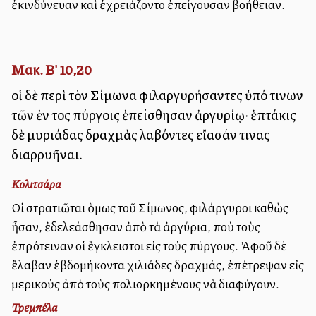
ἐκινδύνευαν καὶ ἐχρειάζοντο ἐπείγουσαν βοήθειαν.
Μακ. Β' 10,20
οἱ δὲ περὶ τὸν Σίμωνα φιλαργυρήσαντες ὑπό τινων
τῶν ἐν τοῖς πύργοις ἐπείσθησαν ἀργυρίῳ· ἑπτάκις
δὲ μυριάδας δραχμὰς λαβόντες εἴασάν τινας
διαρρυῆναι.
Κολιτσάρα
Οἱ στρατιῶται ὅμως τοῦ Σίμωνος, φιλάργυροι καθὼς
ἦσαν, ἐδελεάσθησαν ἀπὸ τὰ ἀργύρια, ποὺ τοὺς
ἐπρότειναν οἱ ἔγκλειστοι εἰς τοὺς πύργους. Ἀφοῦ δὲ
ἔλαβαν ἑβδομήκοντα χιλιάδες δραχμάς, ἐπέτρεψαν εἰς
μερικοὺς ἀπὸ τοὺς πολιορκημένους νὰ διαφύγουν.
Τρεμπέλα