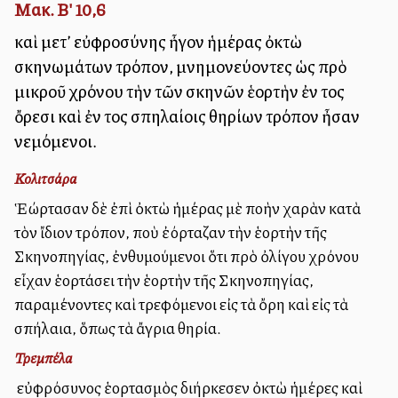
Μακ. Β' 10,6
καὶ μετ’ εὐφροσύνης ἦγον ἡμέρας ὀκτὼ
σκηνωμάτων τρόπον, μνημονεύοντες ὡς πρὸ
μικροῦ χρόνου τὴν τῶν σκηνῶν ἑορτὴν ἐν τοῖς
ὄρεσι καὶ ἐν τοῖς σπηλαίοις θηρίων τρόπον ἦσαν
νεμόμενοι.
Κολιτσάρα
Ἑώρτασαν δὲ ἐπὶ ὀκτὼ ἡμέρας μὲ πολλὴν χαρὰν κατὰ
τὸν ἴδιον τρόπον, ποὺ ἐόρταζαν τὴν ἑορτὴν τῆς
Σκηνοπηγίας, ἐνθυμούμενοι ὅτι πρὸ ὀλίγου χρόνου
εἶχαν ἑορτάσει τὴν ἑορτὴν τῆς Σκηνοπηγίας,
παραμένοντες καὶ τρεφόμενοι εἰς τὰ ὄρη καὶ εἰς τὰ
σπήλαια, ὅπως τὰ ἄγρια θηρία.
Τρεμπέλα
Ὁ εὐφρόσυνος ἑορτασμὸς διήρκεσεν ὀκτὼ ἡμέρες καὶ