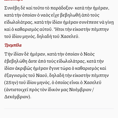
Συνέβη δὲ καὶ τοῦτο τὸ παράδοξον· κατὰ τὴν ἡμέραν,
κατὰ τὴν ὁποίαν ὁ ναὸς εἶχε βεβηλωθῆ ἀπὸ τοὺς
εἰδωλολάτρας, κατὰ τὴν ἰδίαν ἡμέραν συνέπεσε νὰ γίνῃ
καὶ ὁ καθαρισμὸς αὐτοῦ. Ἤτοι τὴν εἰκοστὴν πέμπτην
τοῦ ἰδίου μηνός, δηλαδὴ τοῦ Χασελεῦ.
Τρεμπέλα
Τὴν ἰδίαν δὲ ἡμέραν, κατὰ τὴν ὁποίαν ὁ Ναὸς
ἐβεβηλώθη ἄλλοτε ἀπὸ τοὺς εἰδωλολάτρας, κατὰ τὴν
ἰδίαν ἀκριβῶς ἡμέραν ἔγινε τώρα ὁ καθαρισμὸς καὶ
ἐξαγνισμὸς τοῦ Ναοῦ, δηλαδὴ τὴν εἰκοστὴν πέμπτην
(25ην) τοῦ ἰδίου μηνός, ὁ ὁποῖος εἶναι ὁ Χασελεῦ
(ἀντιστοιχεῖ πρὸς τὸν ἰδικόν μας Νοέμβριον /
Δεκέμβριον).