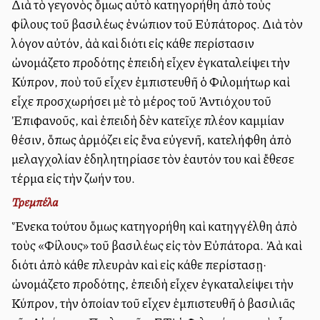
Διὰ τὸ γεγονὸς ὅμως αὐτὸ κατηγορήθη ἀπὸ τοὺς
φίλους τοῦ βασιλέως ἐνώπιον τοῦ Εὐπάτορος. Διὰ τὸν
λόγον αὐτόν, ἀλλὰ καὶ διότι εἰς κάθε περίστασιν
ὠνομάζετο προδότης ἐπειδὴ εἶχεν ἐγκαταλείψει τὴν
Κύπρον, ποὺ τοῦ εἶχεν ἐμπιστευθῆ ὁ Φιλομήτωρ καὶ
εἶχε προσχωρήσει μὲ τὸ μέρος τοῦ Ἀντιόχου τοῦ
Ἐπιφανοῦς, καὶ ἐπειδὴ δὲν κατεῖχε πλέον καμμίαν
θέσιν, ὅπως ἁρμόζει εἰς ἕνα εὐγενῆ, κατελήφθη ἀπὸ
μελαγχολίαν ἐδηλητηρίασε τὸν ἑαυτόν του καὶ ἔθεσε
τέρμα εἰς τὴν ζωήν του.
Τρεμπέλα
Ἕνεκα τούτου ὅμως κατηγορήθη καὶ κατηγγέλθη ἀπὸ
τοὺς «Φίλους» τοῦ βασιλέως εἰς τὸν Εὐπάτορα. Ἀλλὰ καὶ
διότι ἀπὸ κάθε πλευρὰν καὶ εἰς κάθε περίστασῃ·
ὠνομάζετο προδότης, ἐπειδὴ εἶχεν ἐγκαταλείψει τὴν
Κύπρον, τὴν ὁποίαν τοῦ εἶχεν ἐμπιστευθῆ ὁ βασιλιᾶς