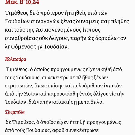
Μακ. Β' 10,24
Τιμόθεος δὲ ὁ πρότερον ἡττηθεὶς ὑπὸ τῶν
Ἰουδαίων συναγαγὼν ξένας δυνάμεις παμπληθεῖς
καὶ τοὺς τῆς Ἀσίας γενομένους ἵππους
συναθροίσας οὐκ ὀλίγους, παρῆν ὡς δορυάλωτον
ληψόμενος τὴν Ἰουδαίαν.
Κολιτσάρα
Ὁ Τιμόθεος, ὁ ὁποῖος προηγουμένως εἶχε νικηθῆ ἀπὸ
τοὺς Ἰουδαίους, συνεκέντρωσε πλῆθος ξένων
στρατιωτῶν, ὅπως ἐπίσης καὶ πολυάριθμον ἱππικὸν
ἀπὸ τὴν Ἀσίαν καὶ παρουσιάσθη ἐντὸς ὀλίγου εἰς τὴν
Ἰουδαίαν, διὰ νὰ τὴν κατακτήσῃ μὲ τὰ ὅπλα.
Τρεμπέλα
Ὁ δὲ Τιμόθεος, ὁ ὁποῖος εἶχεν ἡττηθῇ προηγουμένως
ἀπὸ τοὺς Ἰουδαίους, ἀφοῦ συνεκέντρωσε