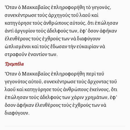
Ὅταν ὁ Μακκαβαῖος ἐπληροφορήθη τὸ γεγονός,
συνεκέντρωσε τοὺς ἀρχηγοὺς τοῦ λαοῦ καὶ
κατηγόρησε τοὺς ἀνθρώπους αὐτούς, ὅτι ἐπώλησαν
ἀντὶ ἀργυρίου τοὺς ἀδελφούς των, ἐφ’ ὅσον ἀφῆκαν
ἐλευθέρους τοὺς ἐχθρούς των νὰ διαφύγουν
ὡπλισμένοι καὶ τοὺς ἔδωσαν τὴν εὐκαιρίαν νὰ
στραφοῦν ἐναντίον των.
Τρεμπέλα
Ὅταν ὁ Μακκαβαῖος ἐπληροφορήθη περὶ τοῦ
γεγονότος αὐτοῦ, συνεκέντρωσε τοὺς ἄρχοντας τοῦ
λαοῦ καὶ κατηγόρησε τοὺς ἀνθρώπους ἐκείνους, ὅτι
ἐπώλησαν τοὺς ἀδελφούς των χάριν χρημάτων, ἐφ’
ὅσον ἀφῆκαν ἐλευθέρους τοὺς ἐχθρούς των νὰ
διαφύγουν.