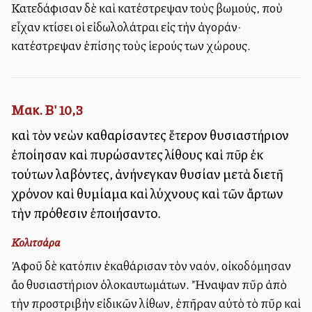
Κατεδάφισαν δὲ καὶ κατέστρεψαν τοὺς βωμούς, ποὺ
εἶχαν κτίσει οἱ εἰδωλολάτραι εἰς τὴν ἀγοράν·
κατέστρεψαν ἐπίσης τοὺς ἱερούς των χώρους.
Μακ. Β' 10,3
καὶ τὸν νεὼν καθαρίσαντες ἕτερον θυσιαστήριον
ἐποίησαν καὶ πυρώσαντες λίθους καὶ πῦρ ἐκ
τούτων λαβόντες, ἀνήνεγκαν θυσίαν μετὰ διετῆ
χρόνον καὶ θυμίαμα καὶ λύχνους καὶ τῶν ἄρτων
τὴν πρόθεσιν ἐποιήσαντο.
Κολιτσάρα
Ἀφοῦ δὲ κατόπιν ἐκαθάρισαν τὸν ναόν, οἰκοδόμησαν
ἄλλο θυσιαστήριον ὁλοκαυτωμάτων. Ἤναψαν πῦρ ἀπὸ
τὴν προστριβὴν εἰδικῶν λίθων, ἐπῆραν αὐτὸ τὸ πῦρ καὶ