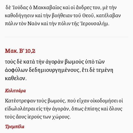
Ὁ δὲ Ἰούδας ὁ Μακκαβαῖος καὶ οἱ ἄνδρες του, μὲ τὴν
καθοδήγησιν καὶ τὴν βοήθειαν τοῦ Θεοῦ, κατέλαβαν
πάλιν τὸν Ναὸν καὶ τὴν πόλιν τῆς Ἱερουσαλήμ.
Μακ. Β' 10,2
τοὺς δὲ κατὰ τὴν ἀγορὰν βωμοὺς ὑπὸ τῶν
ἀλλοφύλων δεδημιουργημένους, ἔτι δὲ τεμένη
καθεῖλον.
Κολιτσάρα
Κατέστρεψαν τοὺς βωμούς, ποὺ εἶχαν οἰκοδομήσει οἱ
εἰδωλολάτραι εἰς τὴν ἀγοράν, ὅπως ἐπίσης καὶ ὅλους
τοὺς ἄλλους ἱερούς των χώρους.
Τρεμπέλα