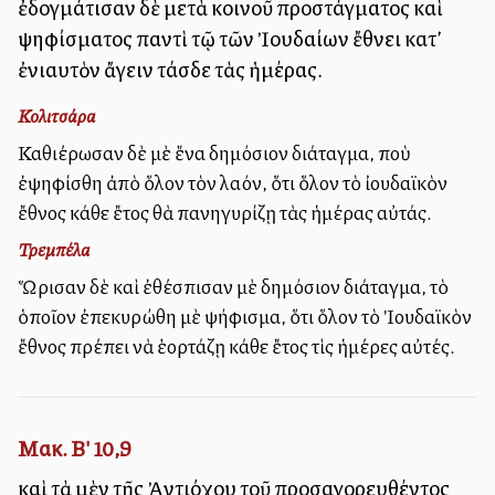
ἐδογμάτισαν δὲ μετὰ κοινοῦ προστάγματος καὶ
ψηφίσματος παντὶ τῷ τῶν Ἰουδαίων ἔθνει κατ’
ἐνιαυτὸν ἄγειν τάσδε τὰς ἡμέρας.
Κολιτσάρα
Καθιέρωσαν δὲ μὲ ἕνα δημόσιον διάταγμα, ποὺ
ἐψηφίσθη ἀπὸ ὅλον τὸν λαόν, ὅτι ὅλον τὸ ἰουδαϊκὸν
ἔθνος κάθε ἔτος θὰ πανηγυρίζῃ τὰς ἡμέρας αὐτάς.
Τρεμπέλα
Ὥρισαν δὲ καὶ ἐθέσπισαν μὲ δημόσιον διάταγμα, τὸ
ὁποῖον ἐπεκυρώθη μὲ ψήφισμα, ὅτι ὅλον τὸ Ἰουδαϊκὸν
ἔθνος πρέπει νὰ ἑορτάζῃ κάθε ἔτος τὶς ἡμέρες αὐτές.
Μακ. Β' 10,9
καὶ τὰ μὲν τῆς Ἀντιόχου τοῦ προσαγορευθέντος