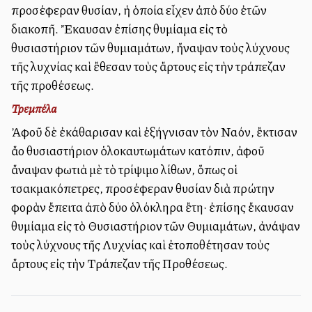
προσέφεραν θυσίαν, ἡ ὁποία εἶχεν ἀπὸ δύο ἐτῶν
διακοπῆ. Ἔκαυσαν ἐπίσης θυμίαμα εἰς τὸ
θυσιαστήριον τῶν θυμιαμάτων, ἤναψαν τοὺς λύχνους
τῆς λυχνίας καὶ ἔθεσαν τοὺς ἄρτους εἰς τὴν τράπεζαν
τῆς προθέσεως.
Τρεμπέλα
Ἀφοῦ δὲ ἐκάθαρισαν καὶ ἐξήγνισαν τὸν Ναόν, ἔκτισαν
ἄλλο θυσιαστήριον ὁλοκαυτωμάτων κατόπιν, ἀφοῦ
ἄναψαν φωτιὰ μὲ τὸ τρίψιμο λίθων, ὅπως οἱ
τσακμακόπετρες, προσέφεραν θυσίαν διὰ πρώτην
φορὰν ἔπειτα ἀπὸ δύο ὁλόκληρα ἔτη· ἐπίσης ἔκαυσαν
θυμίαμα εἰς τὸ Θυσιαστήριον τῶν Θυμιαμάτων, ἀνάψαν
τοὺς λύχνους τῆς Λυχνίας καὶ ἐτοποθέτησαν τοὺς
ἄρτους εἰς τὴν Τράπεζαν τῆς Προθέσεως.