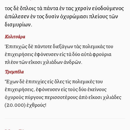
τοῖς δὲ ὅπλοις τὰ πάντα ἐν ταῖς χερσὶν εὐοδούμενος
ἀπώλεσεν ἐν τοῖς δυσὶν ὀχυρώμασι πλείους τῶν
δισμυρίων.
Κολιτσάρα
Ἐπιτυχῶς δὲ πάντοτε διεξάγων τὰς πολεμικάς του
ἐπιχειρήσεις ἐφόνευσεν εἰς τὰ δύο αὐτὰ φρούρια
πλέον τῶν εἴκοσι χιλιάδων ἀνδρῶν.
Τρεμπέλα
Ἔχων δὲ ἐπιτυχίες εἰς ὅλες τὶς πολεμικές του
ἐπιχειρήσεις, ἐφόνευσεν εἰς τοὺς δύο ἐκείνους
ὀχυροὺς πύργους περισσοτέρους ἀπὸ εἴκοσι χιλιάδες
(20.000) ἐχθρούς!