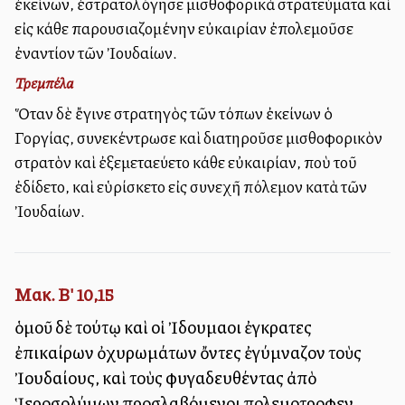
ἐκείνων, ἐστρατολόγησε μισθοφορικὰ στρατεύματα καὶ
εἰς κάθε παρουσιαζομένην εὐκαιρίαν ἐπολεμοῦσε
ἐναντίον τῶν Ἰουδαίων.
Τρεμπέλα
Ὅταν δὲ ἔγινε στρατηγὸς τῶν τόπων ἐκείνων ὁ
Γοργίας, συνεκέντρωσε καὶ διατηροῦσε μισθοφορικὸν
στρατὸν καὶ ἐξεμεταλλεύετο κάθε εὐκαιρίαν, ποὺ τοῦ
ἐδίδετο, καὶ εὑρίσκετο εἰς συνεχῆ πόλεμον κατὰ τῶν
Ἰουδαίων.
Μακ. Β' 10,15
ὁμοῦ δὲ τούτῳ καὶ οἱ Ἰδουμαῖοι ἐγκρατεῖς
ἐπικαίρων ὀχυρωμάτων ὄντες ἐγύμναζον τοὺς
Ἰουδαίους, καὶ τοὺς φυγαδευθέντας ἀπὸ
Ἱεροσολύμων προσλαβόμενοι πολεμοτροφεῖν