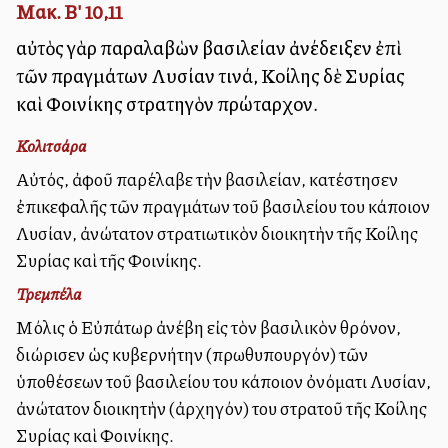
Μακ. Β' 10,11
αὐτὸς γὰρ παραλαβὼν βασιλείαν ἀνέδειξεν ἐπὶ
τῶν πραγμάτων Λυσίαν τινά, Κοίλης δὲ Συρίας
καὶ Φοινίκης στρατηγὸν πρώταρχον.
Κολιτσάρα
Αὐτός, ἀφοῦ παρέλαβε τὴν βασιλείαν, κατέστησεν
ἐπικεφαλῆς τῶν πραγμάτων τοῦ βασιλείου του κάποιον
Λυσίαν, ἀνώτατον στρατιωτικὸν διοικητὴν τῆς Κοίλης
Συρίας καὶ τῆς Φοινίκης.
Τρεμπέλα
Μόλις ὁ Εὐπάτωρ ἀνέβη εἰς τὸν βασιλικὸν θρόνον,
διώρισεν ὡς κυβερνήτην (πρωθυπουργόν) τῶν
ὑποθέσεων τοῦ βασιλείου του κάποιον ὀνόματι Λυσίαν,
ἀνώτατον διοικητὴν (ἀρχηγόν) του στρατοῦ τῆς Κοίλης
Συρίας καὶ Φοινίκης.