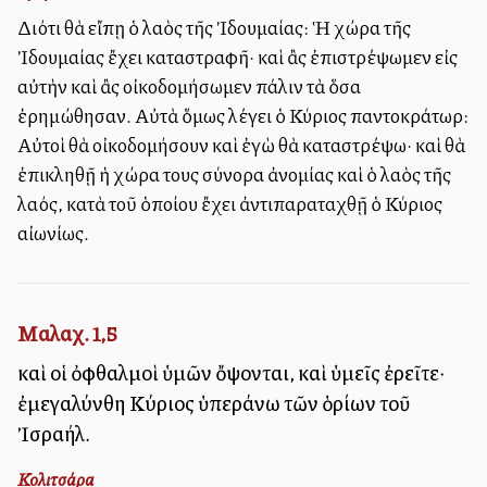
Διότι θὰ εἴπῃ ὁ λαὸς τῆς Ἰδουμαίας: Ἡ χώρα τῆς
Ἰδουμαίας ἔχει καταστραφῆ· καὶ ἂς ἐπιστρέψωμεν εἰς
αὐτὴν καὶ ἂς οἰκοδομήσωμεν πάλιν τὰ ὅσα
ἐρημώθησαν. Αὐτὰ ὅμως λέγει ὁ Κύριος παντοκράτωρ:
Αὐτοὶ θὰ οἰκοδομήσουν καὶ ἐγὼ θὰ καταστρέψω· καὶ θὰ
ἐπικληθῇ ἡ χώρα τους σύνορα ἀνομίας καὶ ὁ λαὸς τῆς
λαός, κατὰ τοῦ ὁποίου ἔχει ἀντιπαραταχθῇ ὁ Κύριος
αἰωνίως.
Μαλαχ. 1,5
καὶ οἱ ὀφθαλμοὶ ὑμῶν ὄψονται, καὶ ὑμεῖς ἐρεῖτε·
ἐμεγαλύνθη Κύριος ὑπεράνω τῶν ὁρίων τοῦ
Ἰσραήλ.
Κολιτσάρα