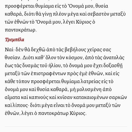
προσφέρεται θυμίαμα εἰς τὸ Ὄνομά μου, θυσία
καθαρά, διότι θὰ γίνῃ πλέον μέγα καὶ σεβαστὸν μεταξὺ
τῶν ἐθνῶν τὸ Ὄνομά μου, λέγει Κύριος ὁ
παντοκράτωρ.
Τρεμπέλα
Ναί· δὲν θὰ δεχθῶ ἀπὸ τὰς βεβήλους χεῖρας σας
θυσίαν. Διότι καθ’ ὅλον τὸν κόσμον, ἀπὸ τὰς ἀνατολὰς
ἕως τὰς δυσμὰς τοῦ ἡλίου, τὸ ὄνομά μου ἔχει δοξασθῇ
μεταξὺ τῶν ἐπιστραφέντων πρὸς ἐμὲ ἐθνῶν, καὶ εἰς
κάθε τόπον προσφέρεται θυμίαμα λατρείας εἰς τὸ
ὄνομά μου καὶ θυσία καθαρά, μὴ μολυσμένη ἀπὸ
αἵματα καὶ καπνοὺς καὶ κνῖσαν κατακαιομένων σαρκῶν
καὶ λίπους· διότι μέγα εἶναι τὸ ὄνομά μου μεταξὺ τῶν
ἐθνῶν, λέγει ὁ παντοκράτωρ Κύριος.