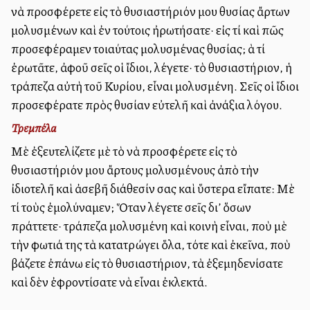
νὰ προσφέρετε εἰς τὸ θυσιαστήριόν μου θυσίας ἄρτων
μολυσμένων καὶ ἐν τούτοις ἠρωτήσατε· εἰς τί καὶ πῶς
προσεφέραμεν τοιαύτας μολυσμένας θυσίας; Ἀλλὰ τί
ἐρωτᾶτε, ἀφοῦ σεῖς οἱ ἴδιοι, λέγετε· τὸ θυσιαστήριον, ἡ
τράπεζα αὐτὴ τοῦ Κυρίου, εἶναι μολυσμένη. Σεῖς οἱ ἴδιοι
προσεφέρατε πρὸς θυσίαν εὐτελῆ καὶ ἀνάξια λόγου.
Τρεμπέλα
Μὲ ἐξευτελίζετε μὲ τὸ νὰ προσφέρετε εἰς τὸ
θυσιαστήριόν μου ἄρτους μολυσμένους ἀπὸ τὴν
ἰδιοτελῆ καὶ ἀσεβῆ διάθεσίν σας καὶ ὕστερα εἴπατε: Μὲ
τί τοὺς ἐμολύναμεν; Ὅταν λέγετε σεῖς δι’ ὅσων
πράττετε· τράπεζα μολυσμένη καὶ κοινὴ εἶναι, ποὺ μὲ
τὴν φωτιά της τὰ κατατρώγει ὅλα, τότε καὶ ἐκεῖνα, ποὺ
βάζετε ἐπάνω εἰς τὸ θυσιαστήριον, τὰ ἐξεμηδενίσατε
καὶ δὲν ἐφροντίσατε νὰ εἶναι ἐκλεκτά.