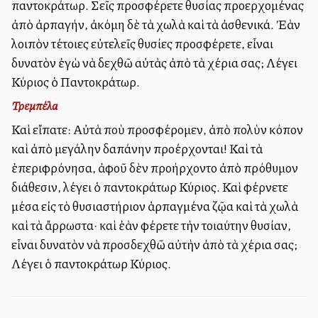
παντοκράτωρ. Σεῖς προσφέρετε θυσίας προερχομένας
ἀπὸ ἀρπαγήν, ἀκόμη δὲ τὰ χωλὰ καὶ τὰ ἀσθενικά. Ἐὰν
λοιπὸν τέτοιες εὐτελεῖς θυσίες προσφέρετε, εἶναι
δυνατὸν ἐγὼ νὰ δεχθῶ αὐτὰς ἀπὸ τὰ χέρια σας; Λέγει
Κύριος ὁ Παντοκράτωρ.
Τρεμπέλα
Καὶ εἴπατε: Αὐτὰ ποὺ προσφέρομεν, ἀπὸ πολὺν κόπον
καὶ ἀπὸ μεγάλην δαπάνην προέρχονται! Καὶ τὰ
ἐπεριφρόνησα, ἀφοῦ δὲν προήρχοντο ἀπὸ πρόθυμον
διάθεσιν, λέγει ὁ παντοκράτωρ Κύριος. Καὶ φέρνετε
μέσα εἰς τὸ θυσιαστήριον ἁρπαγμένα ζῷα καὶ τὰ χωλὰ
καὶ τὰ ἄρρωστα· καὶ ἐὰν φέρετε τὴν τοιαύτην θυσίαν,
εἶναι δυνατὸν νὰ προσδεχθῶ αὐτὴν ἀπὸ τὰ χέρια σας;
Λέγει ὁ παντοκράτωρ Κύριος.