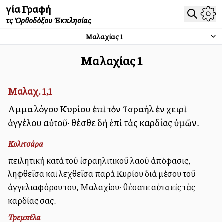
Ἁγία Γραφή
τῆς Ὀρθοδόξου Ἐκκλησίας
Μαλαχίας
1
Μαλαχίας
1
Μαλαχ. 1,1
Λῆμμα λόγου Κυρίου ἐπὶ τὸν Ἰσραὴλ ἐν χειρὶ
ἀγγέλου αὐτοῦ· θέσθε δὴ ἐπὶ τὰς καρδίας ὑμῶν.
Κολιτσάρα
Ἀπειλητικὴ κατὰ τοῦ ἰσραηλιτικοῦ λαοῦ ἀπόφασις,
ληφθεῖσα καὶ λεχθεῖσα παρὰ Κυρίου διὰ μέσου τοῦ
ἀγγελιαφόρου του, Μαλαχίου· θέσατε αὐτὰ εἰς τὰς
καρδίας σας.
Τρεμπέλα