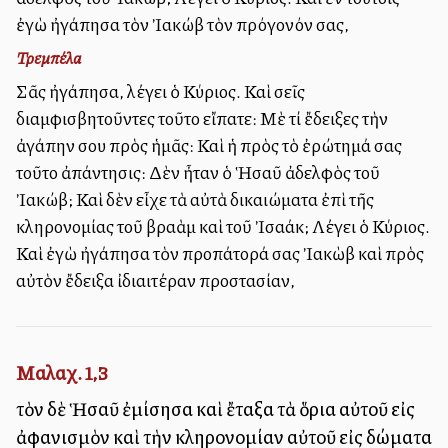
ἐγὼ ἠγάπησα τὸν Ἰακώβ τὸν πρόγονόν σας,
Τρεμπέλα
Σᾶς ἠγάπησα, λέγει ὁ Κύριος. Καὶ σεῖς
διαμφισβητοῦντες τοῦτο εἴπατε: Μὲ τί ἔδειξες τὴν
ἀγάπην σου πρὸς ἡμᾶς: Καὶ ἡ πρὸς τὸ ἐρώτημά σας
τοῦτο ἀπάντησις: Δὲν ἦταν ὁ Ἡσαῦ ἀδελφὸς τοῦ
Ἰακώβ; Καὶ δὲν εἶχε τὰ αὐτὰ δικαιώματα ἐπὶ τῆς
κληρονομίας τοῦ Ἀβραὰμ καὶ τοῦ Ἰσαάκ; Λέγει ὁ Κύριος.
Καὶ ἐγὼ ἠγάπησα τὸν προπάτορά σας Ἰακὼβ καὶ πρὸς
αὐτὸν ἔδειξα ἰδιαιτέραν προστασίαν,
Μαλαχ. 1,3
τὸν δὲ Ἡσαῦ ἐμίσησα καὶ ἔταξα τὰ ὅρια αὐτοῦ εἰς
ἀφανισμὸν καὶ τὴν κληρονομίαν αὐτοῦ εἰς δώματα