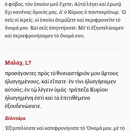
ὁ φόβος, τὸν ὁποῖον μοῦ ἔχετε; Αὐτὰ λέγει καὶ ἐρωτᾷ
ὄχι κανένας ὅμοιός μας, ἀλλ’ ὁ Κύριος ὁ παντοκράτωρ. Ὦ
σεῖς οἱ ἱερεῖς, οἱ ὁποῖοι ἀτιμάζετε καὶ περιφρονεῖτε τὸ
ὄνομά μου. Καὶ σεῖς ἀπηντήσατε: Μὲ τί ἐξηυτελίσαμεν
καὶ περιεφρονήσαμεν τὸ ὄνομά σου;
Μαλαχ. 1,7
προσάγοντες πρὸς τὸ θυσιαστήριόν μου ἄρτους
ἠλισγημένους, καὶ εἴπατε· ἐν τίνι ἠλισγήσαμεν
αὐτούς; ἐν τῷ λέγειν ὑμᾶς· τράπεζα Κυρίου
ἠλισγημένη ἐστὶ καὶ τὰ ἐπιτιθέμενα
ἐξουδενώσατε.
Κολιτσάρα
Ἐξηυτελίσατε καὶ κατεφρονήσατε τὸ Ὄνομά μου, μὲ τὸ