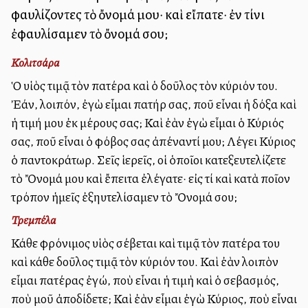
φαυλίζοντες τὸ ὄνομά μου· καὶ εἴπατε· ἐν τίνι
ἐφαυλίσαμεν τὸ ὄνομά σου;
Κολιτσάρα
Ὁ υἱὸς τιμᾷ τὸν πατέρα καὶ ὁ δοῦλος τὸν κύριόν του.
Ἐάν, λοιπόν, ἐγὼ εἶμαι πατήρ σας, ποῦ εἶναι ἡ δόξα καὶ
ἡ τιμή μου ἐκ μέρους σας; Καὶ ἐὰν ἐγὼ εἶμαι ὁ Κύριός
σας, ποῦ εἶναι ὁ φόβος σας ἀπέναντί μου; Λέγει Κύριος
ὁ παντοκράτωρ. Σεῖς ἱερεῖς, οἱ ὁποῖοι κατεξευτελίζετε
τὸ Ὄνομά μου καὶ ἔπειτα ἐλέγατε· εἰς τί καὶ κατὰ ποῖον
τρόπον ἡμεῖς ἐξηυτελίσαμεν τὸ Ὄνομά σου;
Τρεμπέλα
Κάθε φρόνιμος υἱὸς σέβεται καὶ τιμᾷ τὸν πατέρα του
καὶ κάθε δοῦλος τιμᾷ τὸν κύριόν του. Καὶ ἐὰν λοιπὸν
εἶμαι πατέρας ἐγώ, ποὺ εἶναι ἡ τιμὴ καὶ ὁ σεβασμός,
ποὺ μοῦ ἀποδίδετε; Καὶ ἐὰν εἶμαι ἐγὼ Κύριος, ποὺ εἶναι