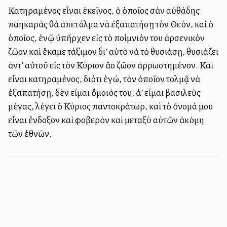
Κατηραμένος εἶναι ἐκεῖνος, ὁ ὁποῖος σὰν αὐθάδης
παλληκαρὰς θὰ ἀπετόλμα νὰ ἐξαπατήσῃ τὸν Θεόν, καὶ ὁ
ὁποῖος, ἐνῷ ὑπῆρχεν εἰς τὸ ποίμνιόν του ἀρσενικὸν
ζῶον καὶ ἔκαμε τάξιμον δι’ αὐτὸ νὰ τὸ θυσιάσῃ, θυσιάζει
ἀντ’ αὐτοῦ εἰς τὸν Κύριον ἄλλο ζῶον ἀρρωστημένον. Καὶ
εἶναι κατηραμένος, διότι ἐγώ, τὸν ὁποῖον τολμᾷ νὰ
ἐξαπατήσῃ, δὲν εἶμαι ὅμοιός του, ἀλλ’ εἶμαι βασιλεὺς
μέγας, λέγει ὁ Κύριος παντοκράτωρ, καὶ τὸ ὄνομά μου
εἶναι ἔνδοξον καὶ φοβερὸν καὶ μεταξὺ αὐτῶν ἀκόμη
τῶν ἐθνῶν.