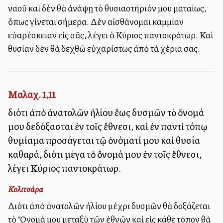
ναοῦ καὶ δὲν θὰ ἀνάψῃ τὸ θυσιαστήριόν μου ματαίως,
ὅπως γίνεται σήμερα. Δὲν αἰσθάνομαι καμμίαν
εὐαρέσκειαν εἰς σᾶς, λέγει ὁ Κύριος παντοκράτωρ. Καὶ
θυσίαν δὲν θὰ δεχθῶ εὐχαρίστως ἀπὸ τὰ χέρια σας.
Μαλαχ. 1,11
διότι ἀπὸ ἀνατολῶν ἡλίου ἕως δυσμῶν τὸ ὄνομά
μου δεδόξασται ἐν τοῖς ἔθνεσι, καὶ ἐν παντὶ τόπῳ
θυμίαμα προσάγεται τῷ ὀνόματί μου καὶ θυσία
καθαρά, διότι μέγα τὸ ὄνομά μου ἐν τοῖς ἔθνεσι,
λέγει Κύριος παντοκράτωρ.
Κολιτσάρα
Διότι ἀπὸ ἀνατολῶν ἡλίου μέχρι δυσμῶν θὰ δοξάζεται
τὸ Ὄνομά μου μεταξὺ τῶν ἐθνῶν καὶ εἰς κάθε τόπον θὰ