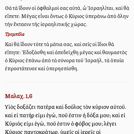
Θὰ τὰ ἴδουν οἱ ὀφθαλμοί σας αὐτά, ὦ Ἰσραηλῖται, καὶ θὰ
εἴπετε: Μέγας εἶναι ὄντως ὁ Κύριος ὑπεράνω ἀπὸ ὅλην
τὴν ἔκτασιν τῆς ἰσραηλιτικῆς χώρας.
Τρεμπέλα
Καὶ θὰ ἴδουν τότε τὰ μάτια σας, καὶ σεῖς οἱ ἴδιοι θὰ
εἴπητε: Ἐδοξάσθη καὶ ἀπεδείχθη μέγας καὶ θαυμαστὸς
ὁ Κύριος ἐπάνω ἀπὸ τὰ σύνορα τοῦ Ἰσραήλ, τὰ ὁποῖα
ἐπροστάτευσε καὶ ὑπερησπίσθη.
Μαλαχ. 1,6
Υἱὸς δοξάζει πατέρα καὶ δοῦλος τὸν κύριον αὐτοῦ.
καὶ εἰ πατήρ εἰμι ἐγώ, ποῦ ἐστιν ἡ δόξα μου; καὶ εἰ
Κύριός εἰμι ἐγώ, ποῦ ἐστιν ὁ φόβος μου; λέγει
Κύριος παντοκράτωρ. ὑμεῖς οἱ ἱερεῖς οἱ