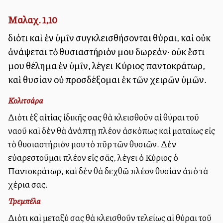
Μαλαχ. 1,10
διότι καὶ ἐν ὑμῖν συγκλεισθήσονται θύραι, καὶ οὐκ
ἀνάψεται τὸ θυσιαστήριόν μου δωρεάν· οὐκ ἔστι
μου θέλημα ἐν ὑμῖν, λέγει Κύριος παντοκράτωρ,
καὶ θυσίαν οὐ προσδέξομαι ἐκ τῶν χειρῶν ὑμῶν.
Κολιτσάρα
Διότι ἐξ αἰτίας ἰδικῆς σας θὰ κλεισθοῦν αἱ θύραι τοῦ
ναοῦ καὶ δὲν θὰ ἀνάπτῃ πλέον ἀσκόπως καὶ ματαίως εἰς
τὸ θυσιαστήριόν μου τὸ πῦρ τῶν θυσιῶν. Δὲν
εὐαρεστοῦμαι πλέον εἰς σᾶς, λέγει ὁ Κύριος ὁ
Παντοκράτωρ, καὶ δὲν θὰ δεχθῶ πλέον θυσίαν ἀπὸ τὰ
χέρια σας.
Τρεμπέλα
Διότι καὶ μεταξύ σας θὰ κλεισθοῦν τελείως αἱ θύραι τοῦ