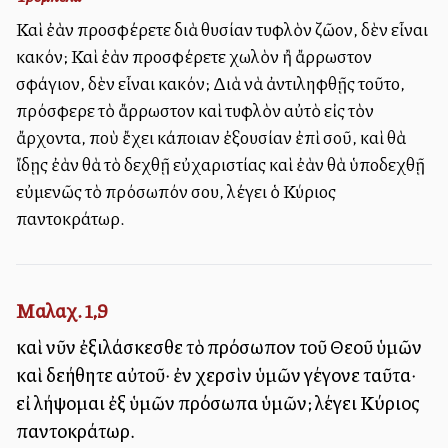
Καὶ ἐὰν προσφέρετε διὰ θυσίαν τυφλὸν ζῶον, δὲν εἶναι
κακόν; Καὶ ἐὰν προσφέρετε χωλὸν ἢ ἄρρωστον
σφάγιον, δὲν εἶναι κακόν; Διὰ νὰ ἀντιληφθῇς τοῦτο,
πρόσφερε τὸ ἄρρωστον καὶ τυφλὸν αὐτὸ εἰς τὸν
ἄρχοντα, ποὺ ἔχει κάποιαν ἐξουσίαν ἐπὶ σοῦ, καὶ θὰ
ἴδῃς ἐὰν θὰ τὸ δεχθῇ εὐχαριστίας καὶ ἐὰν θὰ ὑποδεχθῇ
εὐμενῶς τὸ πρόσωπόν σου, λέγει ὁ Κύριος
παντοκράτωρ.
Μαλαχ. 1,9
καὶ νῦν ἐξιλάσκεσθε τὸ πρόσωπον τοῦ Θεοῦ ὑμῶν
καὶ δεήθητε αὐτοῦ· ἐν χερσὶν ὑμῶν γέγονε ταῦτα·
εἰ λήψομαι ἐξ ὑμῶν πρόσωπα ὑμῶν; λέγει Κύριος
παντοκράτωρ.