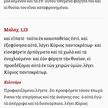
μολυσμένον καὶ τὰ ἐπ’ αὐτοῦ τιθέμενα φαγητά του καὶ
αἱ θυσίαι του εἶναι καταφρονημέναι.
Μαλαχ. 1,13
καὶ εἴπατε· ταῦτα ἐκ κακοπαθείας ἐστί, καὶ
ἐξεφύσησα αὐτά, λέγει Κύριος παντοκράτωρ· καὶ
εἰσεφέρετε ἁρπάγματα καὶ τὰ χωλὰ καὶ τὰ
ἐνοχλούμενα· καὶ ἐὰν φέρητε τὴν θυσίαν, εἰ
προσδέξομαι αὐτὰ ἐκ τῶν χειρῶν ὑμῶν; λέγει
Κύριος παντοκράτωρ.
Κολιτσάρα
Προφασιζόμενοι λέγετε, ὅτι προσφέρετε τόσον πτωχὰ
ἕνεκα τῆς στερήσεως καὶ τῆς ἀνάγκης σας. Ἀλλὰ αὐτὰ ἐγὼ
τὰ ἀπέρριψα καὶ τὰ διεσκόρπισα, λέγει Κύριος