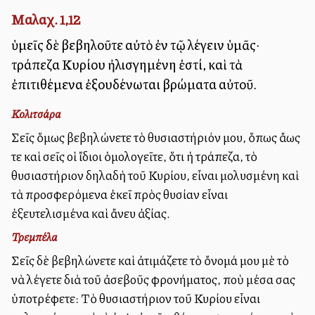
Μαλαχ. 1,12
ὑμεῖς δὲ βεβηλοῦτε αὐτὸ ἐν τῷ λέγειν ὑμᾶς·
τράπεζα Κυρίου ἠλισγημένη ἐστί, καὶ τὰ
ἐπιτιθέμενα ἐξουδένωται βρώματα αὐτοῦ.
Κολιτσάρα
Σεῖς ὅμως βεβηλώνετε τὸ θυσιαστήριόν μου, ὅπως ἄλλως
τε καὶ σεῖς οἱ ἴδιοι ὁμολογεῖτε, ὅτι ἡ τράπεζα, τὸ
θυσιαστήριον δηλαδὴ τοῦ Κυρίου, εἶναι μολυσμένη καὶ
τὰ προσφερόμενα ἐκεῖ πρὸς θυσίαν εἶναι
ἐξευτελισμένα καὶ ἄνευ ἀξίας.
Τρεμπέλα
Σεῖς δὲ βεβηλώνετε καὶ ἀτιμάζετε τὸ ὄνομά μου μὲ τὸ
νὰ λέγετε διὰ τοῦ ἀσεβοῦς φρονήματος, ποὺ μέσα σας
ὑποτρέφετε: Τὸ θυσιαστήριον τοῦ Κυρίου εἶναι