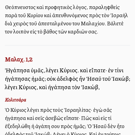
Θεόπνευστος καὶ προφητικὸς λόγος, παραληφθεὶς
παρὰ τοῦ Κυρίου καὶ ἀπευθυνόμενος πρὸς τὸν Ἰσραὴλ
διὰ χειρὸς τοῦ ἀπεσταλμένου του Μαλαχίου. Βάλετέ
τον λοιπὸν εἰς τὸ βάθος τῶν καρδιῶν σας.
Μαλαχ. 1,2
Ἠγάπησα ὑμᾶς, λέγει Κύριος. καὶ εἴπατε· ἐν τίνι
ἠγάπησας ἡμᾶς; οὐκ ἀδελφὸς ἦν Ἡσαῦ τοῦ Ἰακώβ;
λέγει Κύριος, καὶ ἠγάπησα τὸν Ἰακώβ,
Κολιτσάρα
Ὁ Κύριος λέγει πρὸς τοὺς Ἰσραηλίτας· ἐγὼ σᾶς
ἠγάπησα καὶ σεῖς ἀσεβῶς εἴπατε· Πῶς καὶ εἰς τί
ἐξεδηλώθη ἡ ἀγάπη σου πρὸς ἡμᾶς; Ὁ Ἡσαῦ δὲν ἦτο
ἀδελφὸς τοῦ Ἰακώβ; Λέγει ὁ Κύριος. Καὶ ἐν τούτοις