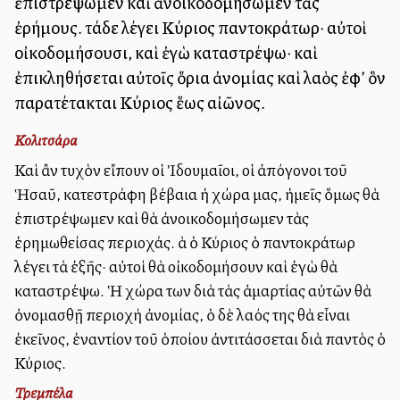
ἐπιστρέψωμεν καὶ ἀνοικοδομήσωμεν τὰς
ἐρήμους. τάδε λέγει Κύριος παντοκράτωρ· αὐτοὶ
οἰκοδομήσουσι, καὶ ἐγὼ καταστρέψω· καὶ
ἐπικληθήσεται αὐτοῖς ὅρια ἀνομίας καὶ λαὸς ἐφ’ ὃν
παρατέτακται Κύριος ἕως αἰῶνος.
Κολιτσάρα
Καὶ ἂν τυχὸν εἴπουν οἱ Ἰδουμαῖοι, οἱ ἀπόγονοι τοῦ
Ἡσαῦ, κατεστράφη βέβαια ἡ χώρα μας, ἡμεῖς ὅμως θὰ
ἐπιστρέψωμεν καὶ θὰ ἀνοικοδομήσωμεν τὰς
ἐρημωθείσας περιοχάς. Ἀλλὰ ὁ Κύριος ὁ παντοκράτωρ
λέγει τὰ ἐξῆς· αὐτοὶ θὰ οἰκοδομήσουν καὶ ἐγὼ θὰ
καταστρέψω. Ἡ χώρα των διὰ τὰς ἁμαρτίας αὐτῶν θὰ
ὀνομασθῇ περιοχὴ ἀνομίας, ὁ δὲ λαός της θὰ εἶναι
ἐκεῖνος, ἐναντίον τοῦ ὁποίου ἀντιτάσσεται διὰ παντὸς ὁ
Κύριος.
Τρεμπέλα