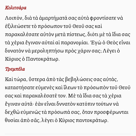
Κολιτσάρα
Λοιπόν, διὰ τὰ ἁμαρτήματά σας αὐτὰ φροντίσατε νὰ
ἐξιλεώσετε τὸ πρόσωπον τοῦ Θεοῦ σας καὶ
παρακαλέσατε αὐτὸν μετὰ πίστεως, διότι μὲ τὰ ἴδια σας
τὰ χέρια ἔγιναν αὐταὶ αἱ παρανομίαι. Ἐγὼ ὁ Θεὸς εἶναι
δυνατὸν νὰ μεροληπτήσω πρὸς χάριν σας; Λέγει ὁ
Κύριος ὁ Παντοκράτωρ.
Τρεμπέλα
Καὶ τώρα, ὕστερα ἀπὸ τὰς βεβηλώσεις σας αὐτάς,
καταστήσατε εὐμενὲς καὶ ἵλεων τὸ πρόσωπὸν τοῦ Θεοῦ
σας καὶ παρακαλέσατέ τον. Μὲ τὰ ἴδια σας τὰ χέρια
ἔγιναν αὐτά· ἐὰν εἶναι δννατὸν κατόπιν τούτων νὰ
δεχθῶ εὐμενῶς τὰ πρόσωπά σας, ὅταν προσφέρωνται
θυσίαι ἀπὸ σᾶς, λέγει ὁ Κύριος παντοκράτωρ.