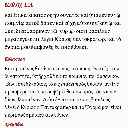
Μαλαχ. 1,14
καὶ ἐπικατάρατος ὃς ἦν δυνατὸς καὶ ὑπῆρχεν ἐν τῷ
ποιμνίῳ αὐτοῦ ἄρσεν καὶ εὐχὴ αὐτοῦ ἐπ’ αὐτῷ καὶ
θύει διεφθαρμένον τῷ Κυρίῳ· διότι βασιλεὺς
μέγας ἐγώ εἰμι, λέγει Κύριος παντοκράτωρ, καὶ τὸ
ὄνομά μου ἐπιφανὲς ἐν τοῖς ἔθνεσι.
Κολιτσάρα
Καταραμένος θὰ εἶναι ἐκεῖνος, ὁ ὁποῖος, ἐνῷ εἶχε τὴν
δυνατότητα, ὑπῆρχε δὲ εἰς τὸ ποίμνιόν του ἀρσενικὸν
ζῶον, ἐπὶ δὲ τούτοις τὸ εἶχε τάξει πρὸς θυσίαν, ἀντὶ νὰ
προσφέρῃ αὐτό, προσφέρει θυσίαν πρὸς τὸν Κύριον
ζῶον βλαμμένον. Διότι ἐγὼ εἶμαι μέγας βασιλεύς,
λέγει ὁ Κύριος ὁ Παντοκράτωρ καὶ τὸ Ὄνομά μου εἶναι
περιφανὲς μεταξὺ τῶν ἐθνῶν.
Τρεμπέλα