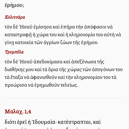
ἐρήμου;
Κολιτσάρα
τὸν δὲ Ἡσαῦ ἐμίσησα καὶ ἐπῆρα τὴν ἀπόφασιν νὰ
καταστροφῇ ἡ χώρα του καὶ ἡ κληρονομία του αὐτὴ νὰ
γίνῃ κατοικία τῶν ἀγρίων ζώων τῆς ἐρήμου.
Τρεμπέλα
τὸν δὲ Ἡσαῦ ἀπεδοκίμασα καὶ ἀπεξένωσα τῆς
διαθήκης μου καὶ τὰ ὅρια τῆς χώρας τῶν ἀπογόνων του
τὰ ἔταξα νὰ ἀφανισθοῦν καὶ τὴν κληρονομίαν του τὰ
προώρισα νὰ ἐρημωθοῦν τελείως.
Μαλαχ. 1,4
διότι ἐρεῖ ἡ Ἰδουμαία· κατέστραπται, καὶ