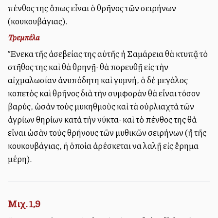
πένθος της ὅπως εἶναι ὁ θρῆνος τῶν σειρήνων
(κουκουβάγιας).
Τρεμπέλα
Ἕνεκα τῆς ἀσεβείας της αὐτῆς ἡ Σαμάρεια θὰ κτυπᾷ τὸ
στῆθος της καὶ θὰ θρηνῇ· θὰ πορευθῇ εἰς τὴν
αἰχμαλωσίαν ἀνυπόδητη καὶ γυμνή, ὁ δὲ μεγάλος
κοπετὸς καὶ θρῆνος διὰ τὴν συμφορὰν θὰ εἶναι τόσον
βαρύς, ὡσὰν τοὺς μυκηθμοὺς καὶ τὰ οὐρλιαχτὰ τῶν
ἀγρίων θηρίων κατὰ τὴν νύκτα· καὶ τὸ πένθος της θὰ
εἶναι ὡσὰν τοὺς θρήνους τῶν μυθικῶν σειρήνων (ἢ τῆς
κουκουβάγιας, ἡ ὁποία ἀρέσκεται να λαλῇ εἰς ἔρημα
μέρη).
Μιχ. 1,9