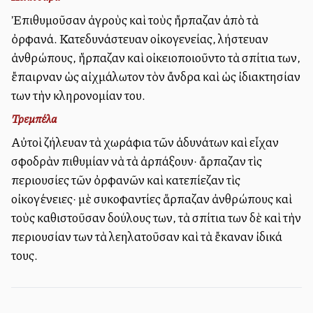
Ἐπιθυμοῦσαν ἀγροὺς καὶ τοὺς ἤρπαζαν ἀπὸ τὰ
ὀρφανά. Κατεδυνάστευαν οἰκογενείας, ἐλήστευαν
ἀνθρώπους, ἥρπαζαν καὶ οἰκειοποιοῦντο τὰ σπίτια των,
ἔπαιρναν ὡς αἰχμάλωτον τὸν ἄνδρα καὶ ὡς ἰδιακτησίαν
των τὴν κληρονομίαν του.
Τρεμπέλα
Αὐτοὶ ἐζήλευαν τὰ χωράφια τῶν ἀδυνάτων καὶ εἶχαν
σφοδρὰν ἐπιθυμίαν νὰ τὰ ἀρπάξουν· ἅρπαζαν τὶς
περιουσίες τῶν ὀρφανῶν καὶ κατεπίεζαν τὶς
οἰκογένειες· μὲ συκοφαντίες ἅρπαζαν ἀνθρώπους καὶ
τοὺς καθιστοῦσαν δούλους των, τὰ σπίτια των δὲ καὶ τὴν
περιουσίαν των τὰ ἐλεηλατοῦσαν καὶ τὰ ἔκαναν ἰδικά
τους.