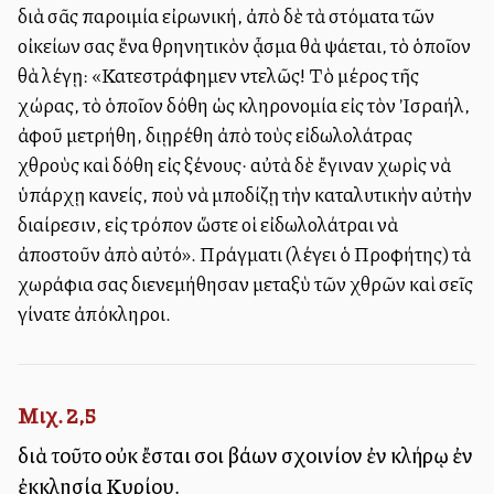
διὰ σᾶς παροιμία εἰρωνική, ἀπὸ δὲ τὰ στόματα τῶν
οἰκείων σας ἕνα θρηνητικὸν ᾆσμα θὰ ψάλλεται, τὸ ὁποῖον
θὰ λέγῃ: «Κατεστράφημεν ἐντελῶς! Τὸ μέρος τῆς
χώρας, τὸ ὁποῖον ἐδόθη ὡς κληρονομία εἰς τὸν Ἰσραήλ,
ἀφοῦ ἐμετρήθη, διῃρέθη ἀπὸ τοὺς εἰδωλολάτρας
ἐχθροὺς καὶ ἐδόθη εἰς ξένους· αὐτὰ δὲ ἔγιναν χωρὶς νὰ
ὑπάρχῃ κανείς, ποὺ νὰ ἐμποδίζῃ τὴν καταλυτικὴν αὐτὴν
διαίρεσιν, εἰς τρόπον ὥστε οἱ εἰδωλολάτραι νὰ
ἀποστοῦν ἀπὸ αὐτό». Πράγματι (λέγει ὁ Προφήτης) τὰ
χωράφια σας διενεμήθησαν μεταξὺ τῶν ἐχθρῶν καὶ σεῖς
ἐγίνατε ἀπόκληροι.
Μιχ. 2,5
διὰ τοῦτο οὐκ ἔσται σοι βάλλων σχοινίον ἐν κλήρῳ ἐν
ἐκκλησίᾳ Κυρίου.