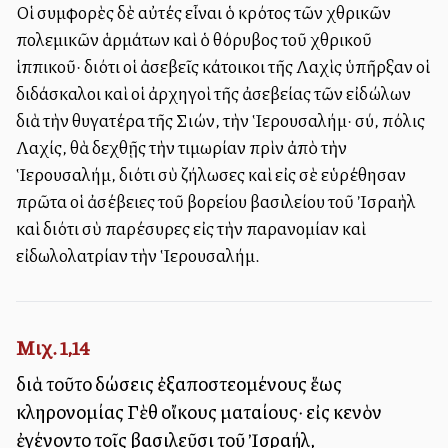
Οἱ συμφορὲς δὲ αὐτές εἶναι ὁ κρότος τῶν ἐχθρικῶν
πολεμικῶν ἁρμάτων καὶ ὁ θόρυβος τοῦ ἐχθρικοῦ
ἱππικοῦ· διότι οἱ ἀσεβεῖς κάτοικοι τῆς Λαχὶς ὑπῆρξαν οἱ
διδάσκαλοι καὶ οἱ ἀρχηγοὶ τῆς ἀσεβείας τῶν εἰδώλων
διὰ τὴν θυγατέρα τῆς Σιών, τὴν Ἱερουσαλήμ· σύ, πόλις
Λαχίς, θὰ δεχθῇς τὴν τιμωρίαν πρὶν ἀπὸ τὴν
Ἱερουσαλήμ, διότι σὺ ἐζήλωσες καὶ εἰς σὲ εὑρέθησαν
πρῶτα οἱ ἀσέβειες τοῦ βορείου βασιλείου τοῦ Ἰσραὴλ
καὶ διότι σὺ παρέσυρες εἰς τὴν παρανομίαν καὶ
εἰδωλολατρίαν τὴν Ἱερουσαλήμ.
Μιχ. 1,14
διὰ τοῦτο δώσεις ἐξαποστελλομένους ἕως
κληρονομίας Γὲθ οἴκους ματαίους· εἰς κενὸν
ἐγένοντο τοῖς βασιλεῦσι τοῦ Ἰσραήλ,