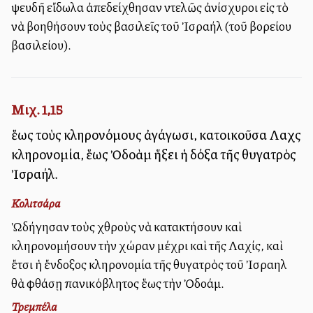
ψευδῆ εἴδωλα ἀπεδείχθησαν ἐντελῶς ἀνίσχυροι εἰς τὸ
νὰ βοηθήσουν τοὺς βασιλεῖς τοῦ Ἰσραήλ (τοῦ βορείου
βασιλείου).
Μιχ. 1,15
ἕως τοὺς κληρονόμους ἀγάγωσι, κατοικοῦσα Λαχὶς
κληρονομία, ἕως Ὀδολλὰμ ἥξει ἡ δόξα τῆς θυγατρὸς
Ἰσραήλ.
Κολιτσάρα
Ὡδήγησαν τοὺς ἐχθροὺς νὰ κατακτήσουν καὶ
κληρονομήσουν τὴν χώραν μέχρι καὶ τῆς Λαχίς, καὶ
ἔτσι ἡ ἔνδοξος κληρονομία τῆς θυγατρὸς τοῦ Ἰσραηλ
θὰ φθάσῃ πανικόβλητος ἕως τὴν Ὀδολλάμ.
Τρεμπέλα