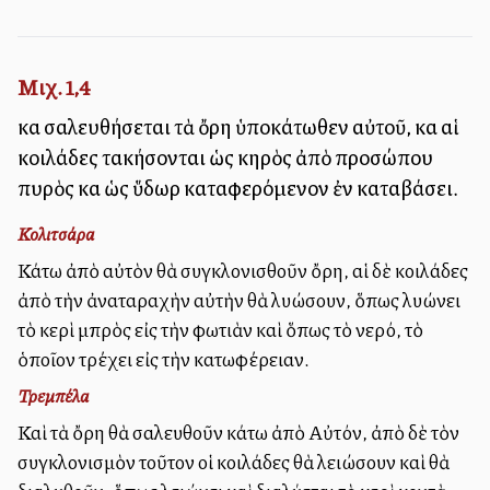
Μιχ. 1,4
καὶ σαλευθήσεται τὰ ὄρη ὑποκάτωθεν αὐτοῦ, καὶ αἱ
κοιλάδες τακήσονται ὡς κηρὸς ἀπὸ προσώπου
πυρὸς καὶ ὡς ὕδωρ καταφερόμενον ἐν καταβάσει.
Κολιτσάρα
Κάτω ἀπὸ αὐτὸν θὰ συγκλονισθοῦν ὄρη, αἱ δὲ κοιλάδες
ἀπὸ τὴν ἀναταραχὴν αὐτὴν θὰ λυώσουν, ὅπως λυώνει
τὸ κερὶ ἐμπρὸς εἰς τὴν φωτιὰν καὶ ὅπως τὸ νερό, τὸ
ὁποῖον τρέχει εἰς τὴν κατωφέρειαν.
Τρεμπέλα
Καὶ τὰ ὄρη θὰ σαλευθοῦν κάτω ἀπὸ Αὐτόν, ἀπὸ δὲ τὸν
συγκλονισμὸν τοῦτον οἱ κοιλάδες θὰ λειώσουν καὶ θὰ