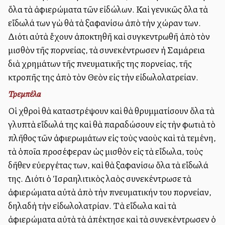
ὅλα τὰ ἀφιερώματα τῶν εἰδώλων. Καὶ γενικῶς ὅλα τὰ
εἴδωλά των ἐγὼ θὰ τὰ ἐξαφανίσω ἀπὸ τὴν χώραν των.
Διότι αὐτὰ ἔχουν ἀποκτηθῆ καὶ συγκεντρωθῆ ἀπὸ τὸν
μισθὸν τῆς πορνείας, τὰ συνεκέντρωσεν ἡ Σαμάρεια
διὰ χρημάτων τῆς πνευματικῆς της πορνείας, τῆς
ἐκτροπῆς της ἀπὸ τὸν Θεὸν εἰς τὴν εἰδωλολατρείαν.
Τρεμπέλα
Οἱ ἐχθροὶ θὰ καταστρέψουν καὶ θὰ θρυμματίσουν ὅλα τὰ
γλυπτὰ εἴδωλά της καὶ θὰ παραδώσουν εἰς τὴν φωτιὰ τὸ
πλῆθος τῶν ἀφιερωμάτων εἰς τοὺς ναοὺς καὶ τὰ τεμένη,
τὰ ὁποῖα προσέφεραν ὡς μισθὸν εἰς τὰ εἴδωλα, τοὺς
δῆθεν εὐεργέτας των, καὶ θὰ ἐξαφανίσω ὅλα τὰ εἴδωλά
της. Διότι ὁ Ἰσραηλιτικὸς λαὸς συνεκέντρωσε τὰ
ἀφιερώματα αὐτὰ ἀπὸ τὴν πνευματικήν του πορνείαν,
δηλαδὴ τὴν εἰδωλολατρίαν. Τὰ εἴδωλα καὶ τὰ
ἀφιερώματα αὐτὰ τὰ ἀπέκτησε καὶ τὰ συνεκέντρωσεν ὁ