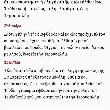
ὅτι κατεκράτησεν ἡ πληγὴ αὐτῆς, διότι ἦλθεν ἕως
Ἰούδα καὶ ἥψατο ἕως πύλης λαοῦ μου, ἕως
Ἱερουσαλήμ.
Κολιτσάρα
Διότι ἡ πληγὴ τῆς διαφθορᾶς καὶ κακίας της ἔχει πλέον
κυριαρχήσει, ἔχει ἐπεκταθῇ καὶ ἦλθε μέχρι τοῦ
βασιλείου τοῦ Ἰούδα. Ἤγγισε τὴν πύλην τοῦ ἰουδαϊκοῦ
μου λαοῦ, ἕως εἰς τὴν Ἱερουσαλήμ.
Τρεμπέλα
Ὅλα δὲ αὐτὰ θὰ συμβοῦν, διότι ἡ πληγὴ τῆς κακίας τῆς
Σαμαρείας ὑπῆρξε τόσον μεγάλη, βαθεῖα καὶ
ἀθεράπευτος, ὥστε ἐπεξετάθη μέχρι τοῦ βασιλείου τοῦ
Ἰούδα· ἡ τιμωρία ἔφθασε καὶ ἤγγισε τὴν πύλην τοῦ
Ἰουδαϊκοῦ λαοῦ μου, αὐτὴν ταύτην τὴν Ἱερουσαλήμ.