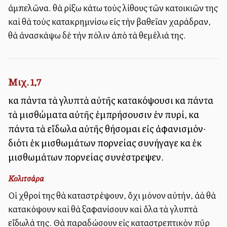
ἀμπελῶνα. θὰ ρίξω κάτω τοὺς λίθους τῶν κατοικιῶν της
καὶ θὰ τοὺς κατακρημνίσω εἰς τὴν βαθεῖαν χαράδραν,
θὰ ἀνασκάψω δὲ τὴν πόλιν ἀπὸ τὰ θεμέλιά της.
Μιχ. 1,7
καὶ πάντα τὰ γλυπτὰ αὐτῆς κατακόψουσι καὶ πάντα
τὰ μισθώματα αὐτῆς ἐμπρήσουσιν ἐν πυρί, καὶ
πάντα τὰ εἴδωλα αὐτῆς θήσομαι εἰς ἀφανισμόν·
διότι ἐκ μισθωμάτων πορνείας συνήγαγε καὶ ἐκ
μισθωμάτων πορνείας συνέστρεψεν.
Κολιτσάρα
Οἱ ἐχθροί της θὰ καταστρέψουν, ὄχι μόνον αὐτήν, ἀλλὰ θὰ
κατακόψουν καὶ θὰ ἐξαφανίσουν καὶ ὅλα τὰ γλυπτὰ
εἴδωλά της. Θὰ παραδώσουν εἰς καταστρεπτικὸν πῦρ