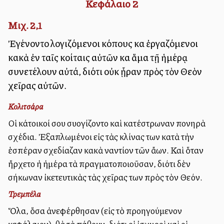
Κεφάλαιο
2
Μιχ. 2,1
Ἐγένοντο λογιζόμενοι κόπους καὶ ἐργαζόμενοι
κακὰ ἐν ταῖς κοίταις αὐτῶν καὶ ἅμα τῇ ἡμέρᾳ
συνετέλουν αὐτά, διότι οὐκ ᾖραν πρὸς τὸν Θεὸν
χεῖρας αὐτῶν.
Κολιτσάρα
Οἱ κάτοικοί σου ἐσυλλογίζοντο καὶ κατέστρωναν πονηρὰ
σχέδια. Ἐξαπλωμένοι εἰς τὰς κλίνας των κατὰ τὴν
ἑσπέραν ἐσχεδίαζαν κακὰ ἐναντίον τῶν ἄλλων. Καὶ ὅταν
ἤρχετο ἡ ἡμέρα τὰ ἐπραγματοποιοῦσαν, διότι δὲν
ἐσήκωναν ἰκετευτικὰς τὰς χεῖρας των πρὸς τὸν Θεόν.
Τρεμπέλα
Ὅλα, ὅσα ἀνεφέρθησαν (εἰς τὸ προηγούμενον