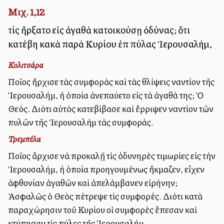
Μιχ. 1,12
τίς ἤρξατο εἰς ἀγαθὰ κατοικούσῃ ὀδύνας; ὅτι
κατέβη κακὰ παρὰ Κυρίου ἐπὶ πύλας Ἱερουσαλήμ,
Κολιτσάρα
Ποῖος ἤρχισε τὰς συμφορὰς καὶ τὰς θλίψεις ἐναντίον τῆς
Ἱερουσαλήμ, ἡ ὁποία ἀνεπαύετο εἰς τὰ ἀγαθά της; Ὁ
Θεός. Διότι αὐτὸς κατεβίβασε καὶ ἔρριψεν ἐναντίον τῶν
πυλῶν τῆς Ἱερουσαλὴμ τὰς συμφοράς.
Τρεμπέλα
Ποῖος ἄρχισε νὰ προκαλῇ τὶς ὀδυνηρὲς τιμωρίες εἰς τὴν
Ἱερουσαλήμ, ἡ ὁποία προηγουμένως ἤκμαζεν, εἶχεν
ἀφθονίαν ἀγαθῶν καὶ ἀπελάμβανεν εἰρήνην;
Ἀσφαλῶς ὁ Θεὸς ἐπέτρεψε τὶς συμφορές. Διότι κατὰ
παραχώρησιν τοῦ Κυρίου οἱ συμφορὲς ἔπεσαν καὶ
ἐκτύπησαν τὶς πύλες τῆς Ἱερουσαλήμ.