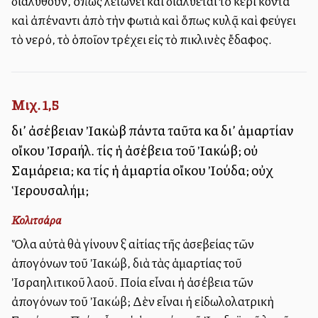
διαλυθοῦν, ὅπως λειώνει καὶ διαλύεται τὸ κερὶ κοντὰ
καὶ ἀπέναντι ἀπὸ τὴν φωτιὰ καὶ ὅπως κυλᾷ καὶ φεύγει
τὸ νερό, τὸ ὁποῖον τρέχει εἰς τὸ ἐπικλινὲς ἔδαφος.
Μιχ. 1,5
δι’ ἀσέβειαν Ἰακὼβ πάντα ταῦτα καὶ δι’ ἁμαρτίαν
οἴκου Ἰσραήλ. τίς ἡ ἀσέβεια τοῦ Ἰακώβ; οὐ
Σαμάρεια; καὶ τίς ἡ ἁμαρτία οἴκου Ἰούδα; οὐχὶ
Ἱερουσαλήμ;
Κολιτσάρα
Ὅλα αὐτὰ θὰ γίνουν ἐξ αἰτίας τῆς ἀσεβείας τῶν
ἀπογόνων τοῦ Ἰακώβ, διὰ τὰς ἁμαρτίας τοῦ
Ἰσραηλιτικοῦ λαοῦ. Ποία εἶναι ἡ ἀσέβεια τῶν
ἀπογόνων τοῦ Ἰακώβ; Δὲν εἶναι ἡ εἰδωλολατρικὴ