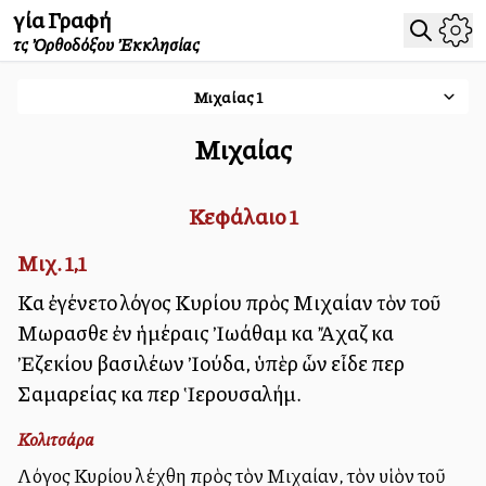
Ἁγία Γραφή
τῆς Ὀρθοδόξου Ἐκκλησίας
Μιχαίας
1
Μιχαίας
Κεφάλαιο
1
Μιχ. 1,1
Καὶ ἐγένετο λόγος Κυρίου πρὸς Μιχαίαν τὸν τοῦ
Μωρασθεὶ ἐν ἡμέραις Ἰωάθαμ καὶ Ἄχαζ καὶ
Ἐζεκίου βασιλέων Ἰούδα, ὑπὲρ ὧν εἶδε περὶ
Σαμαρείας καὶ περὶ Ἱερουσαλήμ.
Κολιτσάρα
Λόγος Κυρίου ἐλέχθη πρὸς τὸν Μιχαίαν, τὸν υἱὸν τοῦ