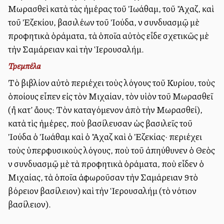
Μωρασθεὶ κατὰ τὰς ἡμέρας τοῦ Ἰωάθαμ, τοῦ Ἄχαζ, καὶ
τοῦ Ἐζεκίου, βασιλέων τοῦ Ἰούδα, ἐν συνδυασμῷ μὲ
προφητικὰ ὁράματα, τὰ ὁποῖα αὐτὸς εἶδε σχετικῶς μὲ
τὴν Σαμάρειαν καὶ τὴν Ἱερουσαλήμ.
Τρεμπέλα
Τὸ βιβλίον αὐτὸ περιέχει τοὺς λόγους τοῦ Κυρίου, τοὺς
ὁποίους εἶπεν εἰς τὸν Μιχαίαν, τὸν υἱὸν τοῦ Μωρασθεῖ
(ἢ κατ’ ἄλλους: Τὸν καταγόμενον ἀπὸ τὴν Μωρασθεί),
κατὰ τὶς ἡμέρες, ποὺ ἐβασίλευσαν ὡς βασιλεῖς τοῦ
Ἰούδα ὁ Ἰωάθαμ καὶ ὁ Ἄχαζ καὶ ὁ Ἐζεκίας· περιέχει
τοὺς ὑπερφυσικοὺς λόγους, ποὺ τοῦ ἀπηύθυνεν ὁ Θεὸς
ἐν συνδυασμῷ μὲ τὰ προφητικὰ ὁράματα, ποὺ εἶδεν ὁ
Μιχαίας, τὰ ὁποῖα ἀφωροῦσαν τὴν Σαμάρειαν 9τὸ
βόρειον βασίλειον) καὶ τὴν Ἱερουσαλήμ (τὸ νότιον
βασίλειον).