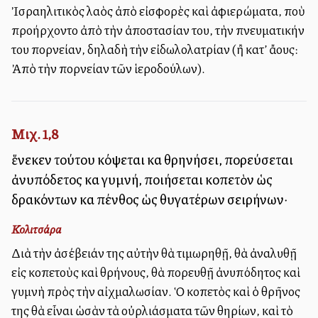
Ἰσραηλιτικὸς λαὸς ἀπὸ εἰσφορὲς καὶ ἀφιερώματα, ποὺ
προήρχοντο ἀπὸ τὴν ἀποστασίαν του, τὴν πνευματικήν
του πορνείαν, δηλαδὴ τὴν εἰδωλολατρίαν (ἢ κατ’ ἄλλους:
Ἀπὸ τὴν πορνείαν τῶν ἱεροδούλων).
Μιχ. 1,8
ἕνεκεν τούτου κόψεται καὶ θρηνήσει, πορεύσεται
ἀνυπόδετος καὶ γυμνή, ποιήσεται κοπετὸν ὡς
δρακόντων καὶ πένθος ὡς θυγατέρων σειρήνων·
Κολιτσάρα
Διὰ τὴν ἀσέβειάν της αὐτὴν θὰ τιμωρηθῇ, θὰ ἀναλυθῇ
εἰς κοπετοὺς καὶ θρήνους, θὰ πορευθῇ ἀνυπόδητος καὶ
γυμνὴ πρὸς τὴν αἰχμαλωσίαν. Ὁ κοπετὸς καὶ ὁ θρῆνος
της θὰ εἶναι ὡσὰν τὰ οὐρλιάσματα τῶν θηρίων, καὶ τὸ