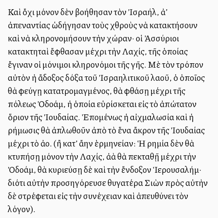
Καὶ ὄχι μόνον δὲν ἐβοήθησαν τὸν Ἰσραήλ, ἀλλ’
ἀπεναντίας ὡδήγησαν τοὺς ἐχθροὺς νὰ κατακτήσουν
καὶ νὰ κληρονομήσουν τὴν χώραν· οἱ Ἀσσύριοι
κατακτηταὶ ἔφθασαν μέχρι τὴν Λαχίς, τῆς ὁποίας
ἔγιναν οἱ μόνιμοι κληρονόμοι τῆς γῆς. Μὲ τὸν τρόπον
αὐτὸν ἡ ἄδοξος δόξα τοῦ Ἰσραηλιτικοῦ λαοῦ, ὁ ὁποῖος
θὰ φεύγῃ κατατρομαγμένος, θὰ φθάσῃ μέχρι τῆς
πόλεως Ὀδολλάμ, ἡ ὁποία εὑρίσκεται εἰς τὸ ἀπώτατον
ὅριον τῆς Ἰουδαίας. Ἑπομένως ἡ αἰχμαλωσία καὶ ἡ
ἐρήμωσις θὰ ἀπλωθοῦν ἀπὸ τὸ ἕνα ἄκρον τῆς Ἰουδαίας
μέχρι τὸ ἀλλο. (ἢ κατ’ ἄλλην ἑρμηνείαν: Ἡ ἐρημία δὲν θὰ
κτυπήσῃ μόνον τὴν Λαχίς, ἀλλὰ θὰ ἐπεκταθῇ μέχρι τὴν
Ὀδολλάμ, θὰ κυριεύσῃ δὲ καὶ τὴν ἔνδοξον Ἱερουσαλήμ·
διότι αὐτὴν προσηγόρευσε θυγατέρα Σιὼν πρὸς αὐτὴν
δὲ στρέφεται εἰς τὴν συνέχειαν καὶ ἀπευθύνει τὸν
λόγον).