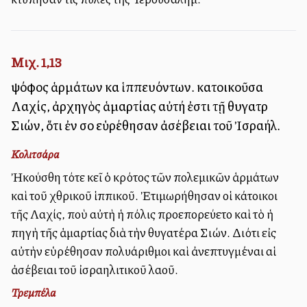
Μιχ. 1,13
ψόφος ἁρμάτων καὶ ἱππευόντων. κατοικοῦσα
Λαχίς, ἀρχηγὸς ἁμαρτίας αὐτή ἐστι τῇ θυγατρὶ
Σιών, ὅτι ἐν σοὶ εὑρέθησαν ἀσέβειαι τοῦ Ἰσραήλ.
Κολιτσάρα
Ἠκούσθη τότε ἐκεῖ ὁ κρότος τῶν πολεμικῶν ἁρμάτων
καὶ τοῦ ἐχθρικοῦ ἱππικοῦ. Ἐτιμωρήθησαν οἱ κάτοικοι
τῆς Λαχίς, ποὺ αὐτὴ ἡ πόλις προεπορεύετο καὶ τὸ ἡ
πηγὴ τῆς ἁμαρτίας διὰ τὴν θυγατέρα Σιών. Διότι εἰς
αὐτὴν εὑρέθησαν πολυάριθμοι καὶ ἀνεπτυγμέναι αἱ
ἀσέβειαι τοῦ ἰσραηλιτικοῦ λαοῦ.
Τρεμπέλα