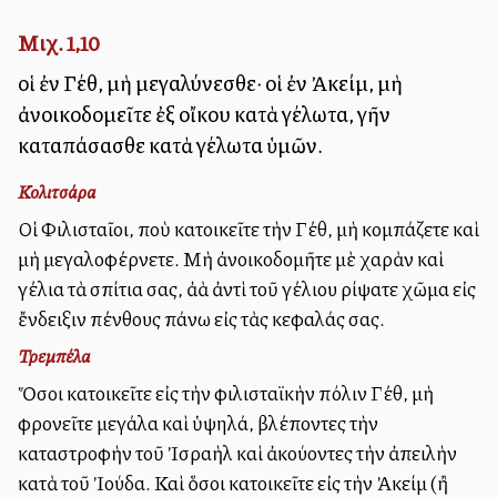
Μιχ. 1,10
οἱ ἐν Γέθ, μὴ μεγαλύνεσθε· οἱ ἐν Ἀκείμ, μὴ
ἀνοικοδομεῖτε ἐξ οἴκου κατὰ γέλωτα, γῆν
καταπάσασθε κατὰ γέλωτα ὑμῶν.
Κολιτσάρα
Οἱ Φιλισταῖοι, ποὺ κατοικεῖτε τὴν Γέθ, μὴ κομπάζετε καὶ
μὴ μεγαλοφέρνετε. Μὴ ἀνοικοδομῆτε μὲ χαρὰν καὶ
γέλια τὰ σπίτια σας, ἀλλὰ ἀντὶ τοῦ γέλιου ρίψατε χῶμα εἰς
ἔνδειξιν πένθους ἐπάνω εἰς τὰς κεφαλάς σας.
Τρεμπέλα
Ὅσοι κατοικεῖτε εἰς τὴν φιλισταϊκὴν πόλιν Γέθ, μὴ
φρονεῖτε μεγάλα καὶ ὑψηλά, βλέποντες τὴν
καταστροφὴν τοῦ Ἰσραὴλ καὶ ἀκούοντες τὴν ἀπειλὴν
κατὰ τοῦ Ἰούδα. Καὶ ὅσοι κατοικεῖτε εἰς τὴν Ἀκείμ (ἢ