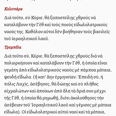
Κολιτσάρα
Διὰ τοῦτο, σὺ Κύριε, θὰ ἐξαποστείλῃς ἐχθροὺς νὰ
καταλάβουν τὴν Γὲθ καὶ τοὺς πολλοὺς εἰδωλολατρικοὺς
ναούς της. Καθόλου αὐτοὶ δὲν ἐβοήθησαν τοὺς βασιλεῖς
τοῦ ἰσραηλιτικοῦ λαοῦ.
Τρεμπέλα
Διὰ τοῦτο σύ, Κύριε, θὰ ἐξαποστείλῃς ἐχθροὺς διὰ νὰ
πολιορκήσουν καὶ καταλάβουν τὴν Γέθ, ἡ ὁποία εἶναι
γεμάτη ἀπὸ εἰδωλολατρικοὺς ναοὺς μὲ πάμπολλα μάταια,
ψευδῆ εἴδωλα. (ἢ κατ’ ἄλλην ἑρμηνείαν: Ἐπειδὴ σύ, ἡ
πόλις Λαχίς, ἀσέβησες, θὰ δώσῃς καὶ σὺ πλῆθος
αἰχμαλώτων καὶ ἀποίκων ἀπὸ ὅλα τὰ ὅριά σου μέχρι
τῆς Γέθ, ἡ ὁποία θὰ ἐρημωθῇ, διότι ἀκολούθησες τὴν
ἀσέβειαν τοῦ Ἰσραηλιτικοῦ λαοῦ καὶ ἐγέμισες μὲ μάταια
εἴδωλα). Οἱ εἰδωλολατρικοὶ αὐτοὶ ναοὶ καὶ τὰ μάταια,