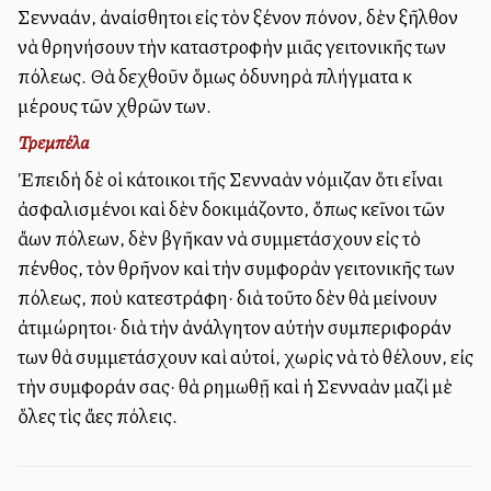
Σενναάν, ἀναίσθητοι εἰς τὸν ξένον πόνον, δὲν ἐξῆλθον
νὰ θρηνήσουν τὴν καταστροφὴν μιᾶς γειτονικῆς των
πόλεως. Θὰ δεχθοῦν ὅμως ὀδυνηρὰ πλήγματα ἐκ
μέρους τῶν ἐχθρῶν των.
Τρεμπέλα
Ἐπειδὴ δὲ οἱ κάτοικοι τῆς Σενναὰν ἐνόμιζαν ὅτι εἶναι
ἀσφαλισμένοι καὶ δὲν ἐδοκιμάζοντο, ὅπως ἐκεῖνοι τῶν
ἄλλων πόλεων, δὲν ἐβγῆκαν νὰ συμμετάσχουν εἰς τὸ
πένθος, τὸν θρῆνον καὶ τὴν συμφορὰν γειτονικῆς των
πόλεως, ποὺ κατεστράφη· διὰ τοῦτο δὲν θὰ μείνουν
ἀτιμώρητοι· διὰ τὴν ἀνάλγητον αὐτὴν συμπεριφοράν
των θὰ συμμετάσχουν καὶ αὐτοί, χωρὶς νὰ τὸ θέλουν, εἰς
τὴν συμφοράν σας· θὰ ἐρημωθῇ καὶ ἡ Σενναὰν μαζὶ μὲ
ὅλες τὶς ἄλλες πόλεις.