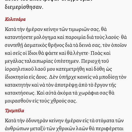
διεμερίσθησαν.
Κολιτσάρα
Κατὰ τὴν ἡμέραν ἐκείνην τῶν τιμωριῶν σας, θὰ
καταντήσετε μολόγημα καὶ παροιμία διὰ τοὺς λαούς· θὰ
συντεθῇ ἀσματικὸς θρῆνος διὰ τὰ δεινά σας, τὸν ὁποῖον
καὶ σεῖς οἱ ἴδιοι θὰ ψάλλετε καὶ θὰ λέγετε· Πολλὰς καὶ
μεγάλας ταλαιπωρίας ὑπέστημεν. Περιοχὴ τοῦ
ἰσραηλιτικοῦ λαοῦ μου κατεμετρήθη καὶ ἐδόθη ὡς
ἰδιοκτησία εἰς ἄλλους. Δὲν ὑπῆρχε κανεὶς νὰ ἐμποδίσῃ τὸν
κατακτητὴν καὶ νὰ τὸν ἀποτρέψῃ ἀπὸ τὸ ἔργον τῆς
κατακτήσεως. Καὶ αὐτὰ ἀκόμα τὰ χωράφια σας θὰ
μοιρασθοῦν εἰς τοὺς ἐχθρούς σας.
Τρεμπέλα
Κατὰ τὴν ὀδυνηρὰν ἐκείνην ἡμέραν εἰς τὰ στόματα τῶν
ἀνθρώπων μεταξὺ τῶν ἐχθρικῶν λαῶν θὰ περιφέρεται