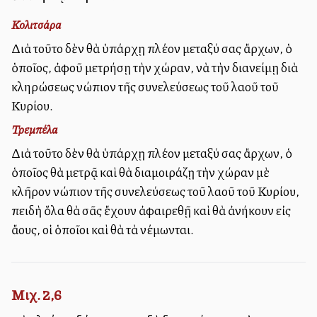
Κολιτσάρα
Διὰ τοῦτο δὲν θὰ ὑπάρχῃ πλέον μεταξύ σας ἄρχων, ὁ
ὁποῖος, ἀφοῦ μετρήσῃ τὴν χώραν, νὰ τὴν διανείμῃ διὰ
κληρώσεως ἐνώπιον τῆς συνελεύσεως τοῦ λαοῦ τοῦ
Κυρίου.
Τρεμπέλα
Διὰ τοῦτο δὲν θὰ ὑπάρχῃ πλέον μεταξύ σας ἄρχων, ὁ
ὁποῖος θὰ μετρᾷ καὶ θὰ διαμοιράζῃ τὴν χώραν μὲ
κλῆρον ἐνώπιον τῆς συνελεύσεως τοῦ λαοῦ τοῦ Κυρίου,
ἐπειδὴ ὅλα θὰ σᾶς ἔχουν ἀφαιρεθῇ καὶ θὰ ἀνήκουν εἰς
ἄλλους, οἱ ὁποῖοι καὶ θὰ τὰ νέμωνται.
Μιχ. 2,6