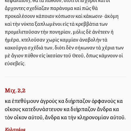
κεφάλαιον), θὰ τὰ πάθουν, διότι οἱ ἰσχυροὶ καὶ οἱ
ἄρχοντες ἐσχεδίαζαν παράνομα καὶ πῶς θὰ
προκαλέσουν κάποιαν κόπωσιν καὶ κάκωσιν· ἀκόμη
καὶ τὴν νύκτα ξαπλωμένοι εἰς τὰ κρεββάτια των
ἐπρομελετοῦσαν τὴν πονηρίαν, μόλις δὲ ἀνέτελλεν ἡ
ἡμέρα, ἐκτελοῦσαν χωρὶς καμμίαν ἀναβολὴν τὰ
κακοῦργα σχέδιά των, διότι δὲν ἐσήκωναν τὰ χέρια των
μὲ ἅγιον πόθον εἰς ἱκεσίαν τοῦ Θεοῦ, ὅπως κάμνουν οἱ
εὐσεβεῖς.
Μιχ. 2,2
καὶ ἐπεθύμουν ἀγροὺς καὶ διήρπαζον ὀρφανοὺς καὶ
οἴκους κατεδυνάστευον καὶ διήρπαζον ἄνδρα καὶ
τὸν οἶκον αὐτοῦ, ἄνδρα καὶ τὴν κληρονομίαν αὐτοῦ.
Κολιτσάρα