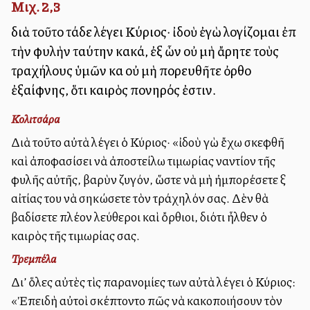
Μιχ. 2,3
διὰ τοῦτο τάδε λέγει Κύριος· ἰδοὺ ἐγὼ λογίζομαι ἐπὶ
τὴν φυλὴν ταύτην κακά, ἐξ ὧν οὐ μὴ ἄρητε τοὺς
τραχήλους ὑμῶν καὶ οὐ μὴ πορευθῆτε ὀρθοὶ
ἐξαίφνης, ὅτι καιρὸς πονηρός ἐστιν.
Κολιτσάρα
Διὰ τοῦτο αὐτὰ λέγει ὁ Κύριος· «ἰδοὺ ἐγὼ ἔχω σκεφθῆ
καὶ ἀποφασίσει νὰ ἀποστείλω τιμωρίας ἐναντίον τῆς
φυλῆς αὐτῆς, βαρὺν ζυγόν, ὥστε νὰ μὴ ἠμπορέσετε ἐξ
αἰτίας του νὰ σηκώσετε τὸν τράχηλόν σας. Δὲν θὰ
βαδίσετε πλέον ἐλεύθεροι καὶ ὄρθιοι, διότι ἦλθεν ὁ
καιρὸς τῆς τιμωρίας σας.
Τρεμπέλα
Δι’ ὅλες αὐτὲς τὶς παρανομίες των αὐτὰ λέγει ὁ Κύριος:
«Ἐπειδὴ αὐτοὶ ἐσκέπτοντο πῶς νὰ κακοποιήσουν τὸν