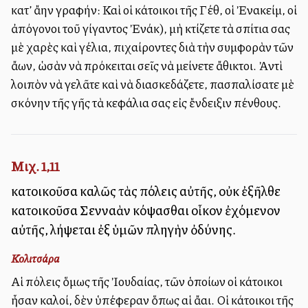
κατ’ ἄλλην γραφήν: Καὶ οἱ κάτοικοι τῆς Γέθ, οἱ Ἐνακείμ, οἱ
ἀπόγονοι τοῦ γίγαντος Ἐνάκ), μὴ κτίζετε τὰ σπίτια σας
μὲ χαρὲς καὶ γέλια, ἐπιχαίροντες διὰ τὴν συμφορὰν τῶν
ἄλλων, ὡσὰν νὰ πρόκειται σεῖς νὰ μείνετε ἄθικτοι. Ἀντὶ
λοιπὸν νὰ γελᾶτε καὶ νὰ διασκεδάζετε, πασπαλίσατε μὲ
σκόνην τῆς γῆς τὰ κεφάλια σας εἰς ἔνδειξιν πένθους.
Μιχ. 1,11
κατοικοῦσα καλῶς τὰς πόλεις αὐτῆς, οὐκ ἐξῆλθε
κατοικοῦσα Σενναὰν κόψασθαι οἶκον ἐχόμενον
αὐτῆς, λήψεται ἐξ ὑμῶν πληγὴν ὀδύνης.
Κολιτσάρα
Αἱ πόλεις ὅμως τῆς Ἰουδαίας, τῶν ὁποίων οἱ κάτοικοι
ἦσαν καλοί, δὲν ὑπέφεραν ὅπως αἱ ἄλλαι. Οἱ κάτοικοι τῆς