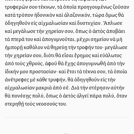
τρυφερῶν σου τέκνων, τὰ ὁποῖα προηγουμένως ἐζοῦσαν
κατὰ τρόπον ἡδονικὸν καὶ ἀλαζονικόν, τώρα ὅμως θὰ
ὁδηγηθοῦν εἰς αἰχμαλωσίαν καὶ δυστυχίαν. Ἄπλωσε
καὶ μεγάλωσε τὴν χηρείαν σου, ὅπως ὁ ἀετὸς ἀποβάλλει
τὰ πτερά του καὶ ἀπογυμνοῦται, μέχρι σημείου νὰ μὴ
ἠμπορῇ καθόλου νὰ θηρεύῃ τὴν τροφήν του· μεγάλωσε
τὴν χηρείαν σου, διότι θὰ εἶσαι ἔρημος καὶ εὐάλωτος
ἀπὸ τοὺς ἐχθρούς, ἀφοῦ θὰ ἔχῃς ἀπογυμνωθῆ ἀπὸ τὴν
ἰδικήν μου προστασίαν· καὶ ἔτσι τὰ τέκνα σου, τὰ ὁποῖα
ἀνέτρεφες μὲ κάθε τρυφήν, θὰ ὁδηγηθοῦν εἰς τὴν
αἰχμαλωσίαν μακριὰ ἀπὸ σέ. Διὰ τὴν στέρησιν αὐτὴν
θὰ πονέσῃς πολύ, ὅπως ὁ ἀετὸς ἀλγεῖ πάρα πολύ, ὅταν
στερηθῇ τοὺς νεοσσούς του.