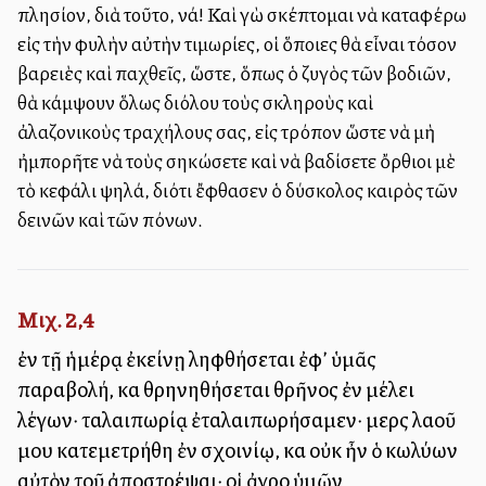
πλησίον, διὰ τοῦτο, νά! Καὶ ἐγὼ σκέπτομαι νὰ καταφέρω
εἰς τὴν φυλὴν αὐτὴν τιμωρίες, οἱ ὅποιες θὰ εἶναι τόσον
βαρειὲς καὶ ἐπαχθεῖς, ὥστε, ὅπως ὁ ζυγὸς τῶν βοδιῶν,
θὰ κάμψουν ὅλως διόλου τοὺς σκληροὺς καὶ
ἀλαζονικοὺς τραχήλους σας, εἰς τρόπον ὥστε νὰ μὴ
ἠμπορῆτε νὰ τοὺς σηκώσετε καὶ νὰ βαδίσετε ὄρθιοι μὲ
τὸ κεφάλι ψηλά, διότι ἔφθασεν ὁ δύσκολος καιρὸς τῶν
δεινῶν καὶ τῶν πόνων.
Μιχ. 2,4
ἐν τῇ ἡμέρᾳ ἐκείνῃ ληφθήσεται ἐφ’ ὑμᾶς
παραβολή, καὶ θρηνηθήσεται θρῆνος ἐν μέλει
λέγων· ταλαιπωρίᾳ ἐταλαιπωρήσαμεν· μερὶς λαοῦ
μου κατεμετρήθη ἐν σχοινίῳ, καὶ οὐκ ἦν ὁ κωλύων
αὐτὸν τοῦ ἀποστρέψαι· οἱ ἀγροὶ ὑμῶν