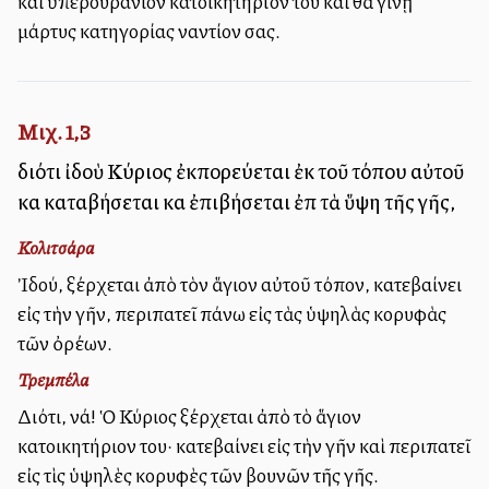
καὶ ὑπερουράνιον κατοικητήριόν του καὶ θὰ γίνῃ
μάρτυς κατηγορίας ἐναντίον σας.
Μιχ. 1,3
διότι ἰδοὺ Κύριος ἐκπορεύεται ἐκ τοῦ τόπου αὐτοῦ
καὶ καταβήσεται καὶ ἐπιβήσεται ἐπὶ τὰ ὕψη τῆς γῆς,
Κολιτσάρα
Ἰδού, ἐξέρχεται ἀπὸ τὸν ἅγιον αὐτοῦ τόπον, κατεβαίνει
εἰς τὴν γῆν, περιπατεῖ ἐπάνω εἰς τὰς ὑψηλὰς κορυφὰς
τῶν ὀρέων.
Τρεμπέλα
Διότι, νά! Ὁ Κύριος ἐξέρχεται ἀπὸ τὸ ἅγιον
κατοικητήριον του· κατεβαίνει εἰς τὴν γῆν καὶ περιπατεῖ
εἰς τὶς ὑψηλὲς κορυφὲς τῶν βουνῶν τῆς γῆς.