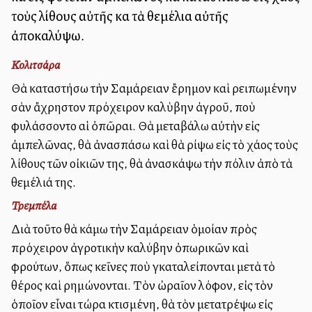
τοὺς λίθους αὐτῆς καὶ τὰ θεμέλια αὐτῆς
ἀποκαλύψω.
Κολιτσάρα
Θὰ καταστήσω τὴν Σαμάρειαν ἔρημον καὶ ἐρειπωμένην
σὰν ἄχρηστον πρόχειρον καλὺβην ἀγροῦ, ποὺ
ἐφυλάσσοντο αἱ ὀπῶραι. Θὰ μεταβάλω αὐτὴν εἰς
ἀμπελῶνας, θὰ ἀνασπάσω καὶ θὰ ρίψω εἰς τὸ χάος τοὺς
λίθους τῶν οἰκιῶν της, θὰ ἀνασκάψω τὴν πόλιν ἀπὸ τὰ
θεμέλιά της.
Τρεμπέλα
Διὰ τοῦτο θὰ κάμω τὴν Σαμάρειαν ὁμοίαν πρὸς
πρόχειρον ἀγροτικὴν καλύβην ὀπωρικῶν καὶ
φρούτων, ὅπως ἐκεῖνες ποὺ ἐγκαταλείπονται μετὰ τὸ
θέρος καὶ ἐρημώνονται. Τὸν ὠραῖον λόφον, εἰς τὸν
ὁποῖον εἶναι τώρα κτισμένη, θὰ τὸν μετατρέψω εἰς