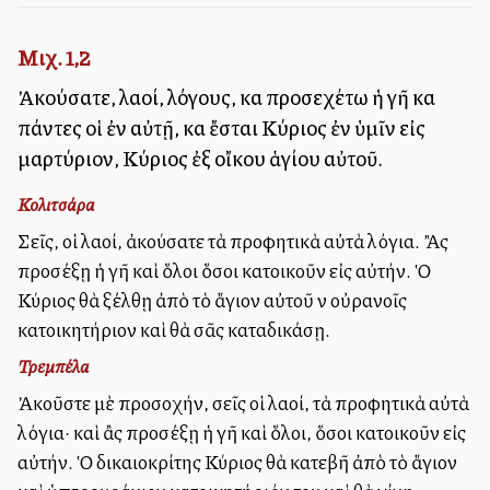
Μιχ. 1,2
Ἀκούσατε, λαοί, λόγους, καὶ προσεχέτω ἡ γῆ καὶ
πάντες οἱ ἐν αὐτῇ, καὶ ἔσται Κύριος ἐν ὑμῖν εἰς
μαρτύριον, Κύριος ἐξ οἴκου ἁγίου αὐτοῦ.
Κολιτσάρα
Σεῖς, οἱ λαοί, ἀκούσατε τὰ προφητικὰ αὐτὰ λόγια. Ἂς
προσέξῃ ἡ γῆ καὶ ὅλοι ὅσοι κατοικοῦν εἰς αὐτήν. Ὁ
Κύριος θὰ ἐξέλθῃ ἀπὸ τὸ ἅγιον αὐτοῦ ἐν οὐρανοῖς
κατοικητήριον καὶ θὰ σᾶς καταδικάσῃ.
Τρεμπέλα
Ἀκοῦστε μὲ προσοχήν, σεῖς οἱ λαοί, τὰ προφητικὰ αὐτὰ
λόγια· καὶ ἂς προσέξῃ ἡ γῆ καὶ ὅλοι, ὅσοι κατοικοῦν εἰς
αὐτήν. Ὁ δικαιοκρίτης Κύριος θὰ κατεβῆ ἀπὸ τὸ ἅγιον