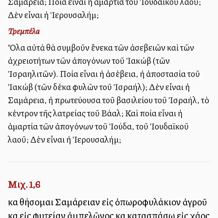
Σαμάρεια; Ποία εἶναι ἡ ἁμαρτία τοῦ Ἰουδαϊκοῦ λαοῦ;
Δὲν εἶναι ἡ Ἱερουσαλήμ;
Τρεμπέλα
Ὅλα αὐτὰ θὰ συμβοῦν ἕνεκα τῶν ἀσεβειῶν καὶ τῶν
ἀχρειοτήτων τῶν ἀπογόνων τοῦ Ἰακώβ (τῶν
Ἰσραηλιτῶν). Ποία εἶναι ἡ ἀσέβεια, ἡ ἀποστασία τοῦ
Ἰακώβ (τῶν δέκα φυλῶν τοῦ Ἰσραήλ); Δὲν εἶναι ἡ
Σαμάρεια, ἡ πρωτεύουσα τοῦ βασιλείου τοῦ Ἰσραήλ, τὸ
κέντρον τῆς λατρείας τοῦ Βάαλ; Καὶ ποία εἶναι ἡ
ἁμαρτία τῶν ἀπογόνων τοῦ Ἰούδα, τοῦ Ἰουδαϊκοῦ
λαοῦ; Δὲν εἶναι ἡ Ἱερουσαλήμ;
Μιχ. 1,6
καὶ θήσομαι Σαμάρειαν εἰς ὀπωροφυλάκιον ἀγροῦ
καὶ εἰς φυτείαν ἀμπελῶνος καὶ κατασπάσω εἰς χάος