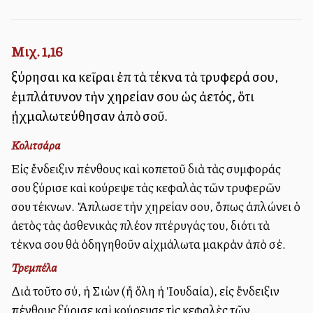
Μιχ. 1,16
ξύρησαι καὶ κεῖραι ἐπὶ τὰ τέκνα τὰ τρυφερά σου,
ἐμπλάτυνον τὴν χηρείαν σου ὡς ἀετός, ὅτι
ᾐχμαλωτεύθησαν ἀπὸ σοῦ.
Κολιτσάρα
Εἰς ἔνδειξιν πένθους καὶ κοπετοῦ διὰ τὰς συμφοράς
σου ξύρισε καὶ κούρεψε τὰς κεφαλὰς τῶν τρυφερῶν
σου τέκνων. Ἄπλωσε τὴν χηρείαν σου, ὅπως ἀπλώνει ὁ
ἀετὸς τὰς ἀσθενικὰς πλέον πτέρυγάς του, διότι τὰ
τέκνα σου θὰ ὁδηγηθοῦν αἰχμάλωτα μακρὰν ἀπὸ σέ.
Τρεμπέλα
Διὰ τοῦτο σύ, ἡ Σιὼν (ἢ ὅλη ἡ Ἰουδαία), εἰς ἔνδειξιν
πένθους ξύρισε καὶ κούρευσε τὶς κεφαλὲς τῶν