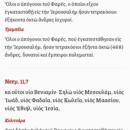
Ὅλοι οἱ ἀπόγονοι τοῦ Φαρές, οἱ ὁποῖοι εἶχον
ἐγκατασταθῇ εἰς τὴν Ἱερουσαλὴμ ἦσαν τετρακόσιοι
ἑξήκοντα ὀκτὼ ἄνδρες ἰσχυροί.
Τρεμπέλα
Ὅλοι οἱ ἀπόγονοι τοῦ Φαρές, ποὺ ἐγκατεστάθησαν εἰς
τὴν Ἱερουσαλήμ, ἦσαν τετρακόσιοι ἑξῆντα ὀκτὼ (468)
ἄνδρες, δυνατοὶ καὶ ἔμπειροι πολεμισταί.
Νεεμ. 11,7
καὶ οὗτοι υἱοὶ Βενιαμίν· Σηλὼ υἱὸς Μεσουλάμ, υἱὸς
Ἰωάδ, υἱὸς Φαδαΐα, υἱὸς Κωλεΐα, υἱὸς Μαασίου,
υἱὸς Ἐθιήλ, υἱὸς Ἰεσία,
Κολιτσάρα