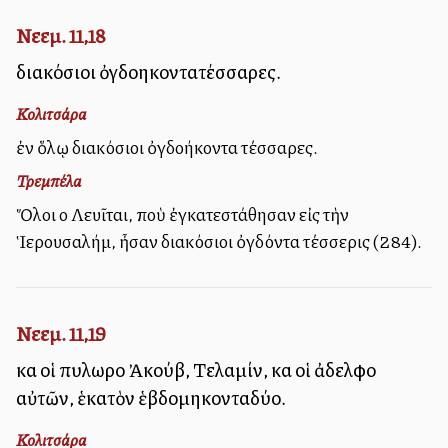
Νεεμ. 11,18
διακόσιοι ὀγδοηκοντατέσσαρες.
Κολιτσάρα
ἐν ὅλῳ διακόσιοι ὀγδοήκοντα τέσσαρες.
Τρεμπέλα
Ὅλοι οἱ Λευῖται, ποὺ ἐγκατεστάθησαν εἰς τὴν
Ἱερουσαλήμ, ἦσαν διακόσιοι ὀγδόντα τέσσερις (284).
Νεεμ. 11,19
καὶ οἱ πυλωροὶ Ἀκούβ, Τελαμίν, καὶ οἱ ἀδελφοὶ
αὐτῶν, ἑκατὸν ἑβδομηκονταδύο.
Κολιτσάρα