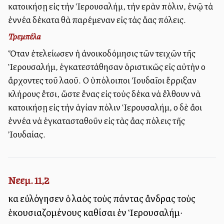
κατοικήσῃ εἰς τὴν Ἱερουσαλήμ, τὴν ἱερὰν πόλιν, ἐνῷ τὰ
ἐννέα δέκατα θὰ παρέμεναν εἰς τὰς ἄλλας πόλεις.
Τρεμπέλα
Ὅταν ἐτελείωσεν ἡ ἀνοικοδόμησις τῶν τειχῶν τῆς
Ἱερουσαλήμ, ἐγκατεστάθησαν ὁριστικῶς εἰς αὐτὴν οἱ
ἄρχοντες τοῦ λαοῦ. Οἱ ὑπόλοιποι Ἰουδαῖοι ἔρριξαν
κλήρους ἔτσι, ὥστε ἕνας εἰς τοὺς δέκα νὰ ἔλθουν νὰ
κατοικήσῃ εἰς τὴν ἁγίαν πόλιν Ἱερουσαλήμ, οἱ δὲ ἄλλοι
ἐννέα νὰ ἐγκατασταθοῦν εἰς τὰς ἄλλας πόλεις τῆς
Ἰουδαίας.
Νεεμ. 11,2
καὶ εὐλόγησεν ὁ λαὸς τοὺς πάντας ἄνδρας τοὺς
ἑκουσιαζομένους καθίσαι ἐν Ἱερουσαλήμ·