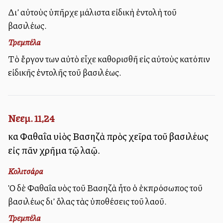
Δι’ αὐτοὺς ὑπῆρχε μάλιστα εἰδικὴ ἐντολὴ τοῦ
βασιλέως.
Τρεμπέλα
Τὸ ἔργον των αὐτὸ εἶχε καθορισθῆ εἰς αὐτοὺς κατόπιν
εἰδικῆς ἐντολῆς τοῦ βασιλέως.
Νεεμ. 11,24
καὶ Φαθαΐα υἱὸς Βασηζὰ πρὸς χεῖρα τοῦ βασιλέως
εἰς πᾶν χρῆμα τῷ λαῷ.
Κολιτσάρα
Ὁ δὲ Φαθαΐα υἱὸς τοῦ Βασηζὰ ἦτο ὁ ἐκπρόσωπος τοῦ
βασιλέως δι’ ὅλας τὰς ὑποθέσεις τοῦ λαοῦ.
Τρεμπέλα