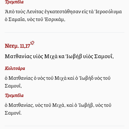
Τρεμπέλα
Ἀπὸ τοὺς Λευίτας ἐγκατεστάθησαν εἰς τὰ Ἱεροσόλυμα
ὁ Σαμαΐα, υἱὸς τοῦ Ἐσρικάμ,
Νεεμ. 11,17
Ματθανίας υἱὸς Μιχὰ καὶ Ἰωβὴβ υἱὸς Σαμουΐ,
Κολιτσάρα
ὁ Ματθανίας ὁ υἱὸς τοῦ Μιχὰ καὶ ὁ Ἰωβὴδ υἱὸς τοῦ
Σαμουΐ,
Τρεμπέλα
ὁ Ματθανίας, υἱὸς τοῦ Μιχά, καὶ ὁ Ἰωβήβ, υἱὸς τοῦ
Σαμονΐ.