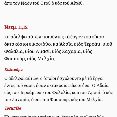
ἀπὸ τὸν Ναὸν τοῦ Θεοῦ ὁ υἱὸς τοῦ Αἰτώθ.
Νεεμ. 11,12
καὶ ἀδελφοὶ αὐτῶν ποιοῦντες τὸ ἔργον τοῦ οἴκου
ὀκτακόσιοι εἰκοσιδύο. καὶ Ἀδαΐα υἱὸς Ἱεροάμ, υἱοῦ
Φαλαλία, υἱοῦ Ἀμασί, υἱὸς Ζαχαρία, υἱὸς
Φασσούρ, υἱὸς Μελχία,
Κολιτσάρα
Οἱ ἀδελφοὶ αὐτῶν, οἱ ὁποῖοι ἠσχολοῦντο μὲ τὰ ἔργα
ἐντὸς τοῦ ναοῦ, ἦσαν ὀκτακόσιοι εἴκοσι δύο. Ὁ Ἀδαΐα
υἱὸς τοῦ Ἰεροάμ, υἱοῦ τοῦ Φαλαλία, υἱοῦ τοῦ Ἀμασί, ὁ υἱὸς
τοῦ Ζαχαρία, ὁ υἱὸς τοῦ Φασσούρ, υἱὸς τοῦ Μελχία,
Τρεμπέλα
Ἐγκατεστάθησαν ἐπίσης καὶ ὀκτακόσιοι εἴκοσι δύο