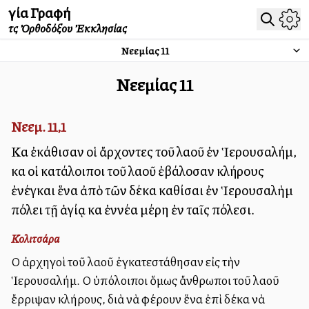
Ἁγία Γραφή
τῆς Ὀρθοδόξου Ἐκκλησίας
Νεεμίας
11
Νεεμίας
11
Νεεμ. 11,1
Καὶ ἐκάθισαν οἱ ἄρχοντες τοῦ λαοῦ ἐν Ἱερουσαλήμ,
καὶ οἱ κατάλοιποι τοῦ λαοῦ ἐβάλοσαν κλήρους
ἐνέγκαι ἕνα ἀπὸ τῶν δέκα καθίσαι ἐν Ἱερουσαλὴμ
πόλει τῇ ἁγίᾳ καὶ ἐννέα μέρη ἐν ταῖς πόλεσι.
Κολιτσάρα
Οἱ ἀρχηγοὶ τοῦ λαοῦ ἐγκατεστάθησαν εἰς τὴν
Ἱερουσαλήμ. Οἱ ὑπόλοιποι ὅμως ἄνθρωποι τοῦ λαοῦ
ἔρριψαν κλήρους, διὰ νὰ φέρουν ἕνα ἐπὶ δέκα νὰ