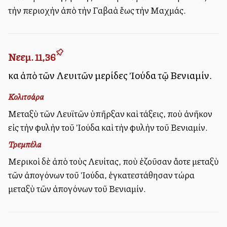
τὴν περιοχὴν ἀπὸ τὴν Γαβαὰ ἕως τὴν Μαχμάς.
Νεεμ. 11,36
καὶ ἀπὸ τῶν Λευιτῶν μερίδες Ἰούδα τῷ Βενιαμίν.
Κολιτσάρα
Μεταξὺ τῶν Λευϊτῶν ὑπῆρξαν καὶ τάξεις, ποὺ ἀνῆκον
εἰς τὴν φυλὴν τοῦ Ἰούδα καὶ τὴν φυλὴν τοῦ Βενιαμίν.
Τρεμπέλα
Μερικοὶ δὲ ἀπὸ τοὺς Λευίτας, ποὺ ἐζοῦσαν ἄλλοτε μεταξὺ
τῶν ἀπογόνων τοῦ Ἰούδα, ἐγκατεστάθησαν τώρα
μεταξὺ τῶν ἀπογόνων τοῦ Βενιαμίν.