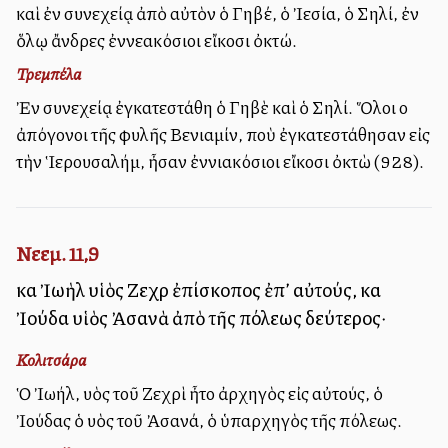
καὶ ἐν συνεχείᾳ ἀπὸ αὐτὸν ὁ Γηβέ, ὁ Ἰεσία, ὁ Σηλί, ἐν
ὅλῳ ἄνδρες ἐννεακόσιοι εἴκοσι ὀκτώ.
Τρεμπέλα
Ἐν συνεχείᾳ ἐγκατεστάθη ὁ Γηβὲ καὶ ὁ Σηλί. Ὅλοι οἱ
ἀπόγονοι τῆς φυλῆς Βενιαμίν, ποὺ ἐγκατεστάθησαν εἰς
τὴν Ἱερουσαλήμ, ἦσαν ἐννιακόσιοι εἴκοσι ὀκτὼ (928).
Νεεμ. 11,9
καὶ Ἰωὴλ υἱὸς Ζεχρὶ ἐπίσκοπος ἐπ’ αὐτούς, καὶ
Ἰούδα υἱὸς Ἀσανὰ ἀπὸ τῆς πόλεως δεύτερος·
Κολιτσάρα
Ὁ Ἰωήλ, υἱὸς τοῦ Ζεχρὶ ἦτο ἀρχηγὸς εἰς αὐτούς, ὁ
Ἰούδας ὁ υἱὸς τοῦ Ἀσανά, ὁ ὑπαρχηγὸς τῆς πόλεως.