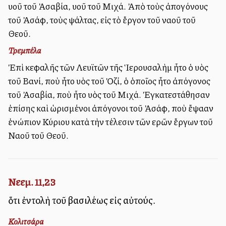
υἱοῦ τοῦ Ἀσαβία, υἱοῦ τοῦ Μιχά. Ἀπὸ τοὺς ἀπογόνους
τοῦ Ἀσάφ, τοὺς ψάλτας, εἰς τὸ ἔργον τοῦ ναοῦ τοῦ
Θεοῦ.
Τρεμπέλα
Ἐπὶ κεφαλῆς τῶν Λευϊτῶν τῆς Ἱερουσαλὴμ ἦτο ὁ υἱὸς
τοῦ Βανί, ποὺ ἦτο υἱὸς τοῦ Ὀζί, ὁ ὁποῖος ἦτο ἀπόγονος
τοῦ Ἀσαβία, ποὺ ἦτο υἱὸς τοῦ Μιχά. Ἐγκατεστάθησαν
ἐπίσης καὶ ὡρισμένοι ἀπόγονοι τοῦ Ἀσάφ, ποὺ ἔψαλλαν
ἐνώπιον Κύριου κατὰ τὴν τέλεσιν τῶν ἱερῶν ἔργων τοῦ
Ναοῦ τοῦ Θεοῦ.
Νεεμ. 11,23
ὅτι ἐντολὴ τοῦ βασιλέως εἰς αὐτούς.
Κολιτσάρα