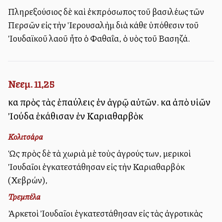
Πληρεξούσιος δὲ καὶ ἐκπρόσωπος τοῦ βασιλέως τῶν
Περσῶν εἰς τὴν Ἱερουσαλὴμ διὰ κάθε ὑπόθεσιν τοῦ
Ἰουδαϊκοῦ λαοῦ ἦτο ὁ Φαθαΐα, ὁ υἱὸς τοῦ Βασηζά.
Νεεμ. 11,25
καὶ πρὸς τὰς ἐπαύλεις ἐν ἀγρῷ αὐτῶν. καὶ ἀπὸ υἱῶν
Ἰούδα ἐκάθισαν ἐν Καριαθαρβὸκ
Κολιτσάρα
Ὡς πρὸς δὲ τὰ χωριὰ μὲ τοὺς ἀγρούς των, μερικοὶ
Ἰουδαῖοι ἐγκατεστάθησαν εἰς τὴν Καριαθαρβόκ
(Χεβρών),
Τρεμπέλα
Ἀρκετοὶ Ἰουδαῖοι ἐγκατεστάθησαν εἰς τὰς ἀγροτικὰς