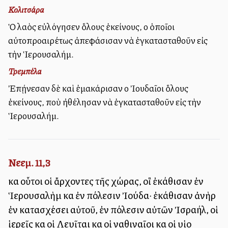
Κολιτσάρα
Ὁ λαὸς εὐλόγησεν ὅλους ἐκείνους, οἱ ὁποῖοι
αὐτοπροαιρέτως ἀπεφάσισαν νὰ ἐγκατασταθοῦν εἰς
τὴν Ἱερουσαλήμ.
Τρεμπέλα
Ἐπῄνεσαν δὲ καὶ ἐμακάρισαν οἱ Ἰουδαῖοι ὅλους
ἐκείνους, ποὺ ἠθέλησαν νὰ ἐγκατασταθοῦν εἰς τὴν
Ἱερουσαλήμ.
Νεεμ. 11,3
καὶ οὗτοι οἱ ἄρχοντες τῆς χώρας, οἳ ἐκάθισαν ἐν
Ἱερουσαλὴμ καὶ ἐν πόλεσιν Ἰούδα· ἐκάθισαν ἀνὴρ
ἐν κατασχέσει αὐτοῦ, ἐν πόλεσιν αὐτῶν Ἰσραήλ, οἱ
ἱερεῖς καὶ οἱ Λευῖται καὶ οἱ ναθιναῖοι καὶ οἱ υἱοὶ