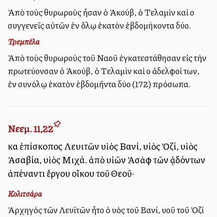
Ἀπὸ τοὺς θυρωροὺς ἦσαν ὁ Ἀκούβ, ὁ Τελαμὶν καὶ οἱ
συγγενεῖς αὐτῶν ἐν ὅλῳ ἑκατὸν ἑβδομήκοντα δύο.
Τρεμπέλα
Ἀπὸ τοὺς θυρωροὺς τοῦ Ναοῦ ἐγκατεστάθησαν εἰς τὴν
πρωτεύονσαν ὁ Ἀκούβ, ὁ Τελαμὶν καὶ οἱ ἀδελφοί των,
ἐν συνόλῳ ἑκατὸν ἑβδομῆντα δύο (172) πρόσωπα.
Νεεμ. 11,22
καὶ ἐπίσκοπος Λευιτῶν υἱὸς Βανί, υἱὸς Ὀζί, υἱὸς
Ἀσαβία, υἱὸς Μιχά. ἀπὸ υἱῶν Ἀσὰφ τῶν ᾀδόντων
ἀπέναντι ἔργου οἴκου τοῦ Θεοῦ·
Κολιτσάρα
Ἀρχηγὸς τῶν Λευϊτῶν ἦτο ὁ υἱὸς τοῦ Βανί, υἱοῦ τοῦ Ὀζί