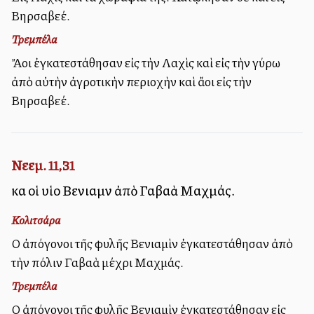
Βηρσαβεέ.
Τρεμπέλα
Ἄλλοι ἐγκατεστάθησαν εἰς τὴν Λαχὶς καὶ εἰς τὴν γύρω
ἀπὸ αὐτὴν ἀγροτικὴν περιοχὴν καὶ ἄλλοι εἰς τὴν
Βηρσαβεέ.
Νεεμ. 11,31
καὶ οἱ υἱοὶ Βενιαμὶν ἀπὸ Γαβαὰ Μαχμάς.
Κολιτσάρα
Οἱ ἀπόγονοι τῆς φυλῆς Βενιαμὶν ἐγκατεστάθησαν ἀπὸ
τὴν πόλιν Γαβαὰ μέχρι Μαχμάς.
Τρεμπέλα
Οἱ ἀπόγονοι τῆς φυλῆς Βενιαμὶν ἐγκατεστάθησαν εἰς