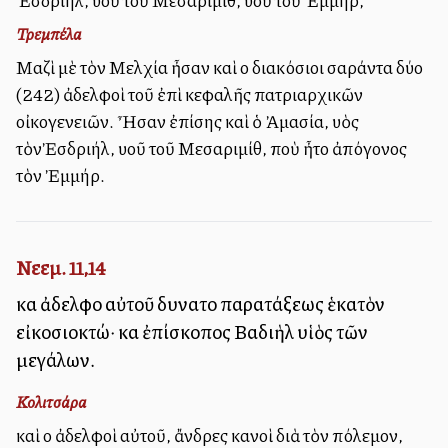
Ἐσδριήλ, υἱοῦ τοῦ Μεσαριμίθ, υἱοῦ τοῦ Ἐμμήρ,
Τρεμπέλα
Μαζὶ μὲ τὸν Μελχία ἦσαν καὶ οἱ διακόσιοι σαράντα δύο
(242) ἀδελφοὶ τοῦ ἐπὶ κεφαλῆς πατριαρχικῶν
οἰκογενειῶν. Ἦσαν ἐπίσης καὶ ὁ Ἀμασία, υἱὸς
τὸνἘσδριήλ, υἱοῦ τοῦ Μεσαριμίθ, ποὺ ἦτο ἀπόγονος
τὸν Ἐμμήρ.
Νεεμ. 11,14
καὶ ἀδελφοὶ αὐτοῦ δυνατοὶ παρατάξεως ἑκατὸν
εἰκοσιοκτώ· καὶ ἐπίσκοπος Βαδιὴλ υἱὸς τῶν
μεγάλων.
Κολιτσάρα
καὶ οἱ ἀδελφοὶ αὐτοῦ, ἄνδρες ἱκανοὶ διὰ τὸν πόλεμον,