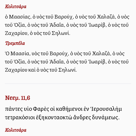
Κολιτσάρα
ὁ Μαασίας, ὁ υἱὸς τοῦ Βαρούχ, ὁ υἱὸς τοῦ Χαλαζά, ὁ υἱὸς
τοῦ Ὀζία, ὁ υἱὸς τοῦ Ἀδαΐα, ὁ υἱὸς τοῦ Ἰωαρίβ, ὁ υἱὸς τοῦ
Ζαχαρίου, ὁ υἱὸς τοῦ Σηλωνί.
Τρεμπέλα
Ὁ Μαασία, υἱὸς τοῦ Βαρούχ, ὁ υἱὸς τοῦ Χαλαζά, ὁ υἱὸς
τοῦ Ὀζία, ὁ υἱὸς τοῦ Ἀδαΐα, ὁ υἱὸς τοῦ Ἰωαρίβ, ὁ υἱὸς τοῦ
Ζαχαρίου καὶ ὁ υἱὸς τοῦ Σηλωνί.
Νεεμ. 11,6
πάντες υἱοὶ Φαρὲς οἱ καθήμενοι ἐν Ἱερουσαλὴμ
τετρακόσιοι ἑξηκονταοκτὼ ἄνδρες δυνάμεως.
Κολιτσάρα