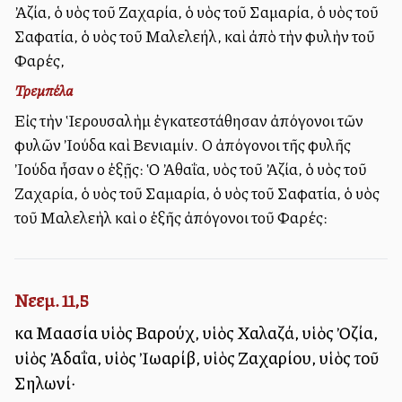
Ἀζία, ὁ υἱὸς τοῦ Ζαχαρία, ὁ υἱὸς τοῦ Σαμαρία, ὁ υἱὸς τοῦ
Σαφατία, ὁ υἱὸς τοῦ Μαλελεήλ, καὶ ἀπὸ τὴν φυλὴν τοῦ
Φαρές,
Τρεμπέλα
Εἰς τὴν Ἱερουσαλὴμ ἐγκατεστάθησαν ἀπόγονοι τῶν
φυλῶν Ἰούδα καὶ Βενιαμίν. Οἱ ἀπόγονοι τῆς φυλῆς
Ἰούδα ἦσαν οἱ ἐξῇς: Ὁ Ἀθαΐα, υἱὸς τοῦ Ἀζία, ὁ υἱὸς τοῦ
Ζαχαρία, ὁ υἱὸς τοῦ Σαμαρία, ὁ υἱὸς τοῦ Σαφατία, ὁ υἱὸς
τοῦ Μαλελεὴλ καὶ οἱ ἐξῆς ἀπόγονοι τοῦ Φαρές:
Νεεμ. 11,5
καὶ Μαασία υἱὸς Βαρούχ, υἱὸς Χαλαζά, υἱὸς Ὀζία,
υἱὸς Ἀδαΐα, υἱὸς Ἰωαρίβ, υἱὸς Ζαχαρίου, υἱὸς τοῦ
Σηλωνί·