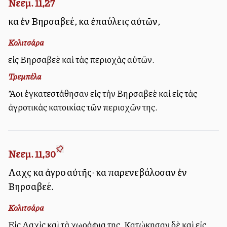
Νεεμ. 11,27
καὶ ἐν Βηρσαβεέ, καὶ ἐπαύλεις αὐτῶν,
Κολιτσάρα
εἰς Βηρσαβεὲ καὶ τὰς περιοχὰς αὐτῶν.
Τρεμπέλα
Ἄλλοι ἐγκατεστάθησαν εἰς τὴν Βηρσαβεὲ καὶ εἰς τὰς
ἀγροτικὰς κατοικίας τῶν περιοχῶν της.
Νεεμ. 11,30
Λαχὶς καὶ ἀγροὶ αὐτῆς· καὶ παρενεβάλοσαν ἐν
Βηρσαβεέ.
Κολιτσάρα
Εἰς Λαχὶς καὶ τὰ χωράφια της. Κατῴκησαν δὲ καὶ εἰς