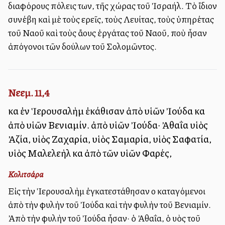
διαφόρους πόλεις των, τῆς χώρας τοῦ Ἰσραήλ. Τὸ ἴδιον
συνέβη καὶ μὲ τοὺς ἱερεῖς, τοὺς Λευίτας, τοὺς ὑπηρέτας
τοῦ Ναοῦ καὶ τοὺς ἄλλους ἐργάτας τοῦ Ναοῦ, ποὺ ἦσαν
ἀπόγονοι τῶν δούλων τοῦ Σολομῶντος.
Νεεμ. 11,4
καὶ ἐν Ἱερουσαλὴμ ἐκάθισαν ἀπὸ υἱῶν Ἰούδα καὶ
ἀπὸ υἱῶν Βενιαμίν. ἀπὸ υἱῶν Ἰούδα· Ἀθαΐα υἱὸς
Ἀζία, υἱὸς Ζαχαρία, υἱὸς Σαμαρία, υἱὸς Σαφατία,
υἱὸς Μαλελεὴλ καὶ ἀπὸ τῶν υἱῶν Φαρές,
Κολιτσάρα
Εἰς τὴν Ἱερουσαλὴμ ἐγκατεστάθησαν οἱ καταγόμενοι
ἀπὸ τὴν φυλὴν τοῦ Ἰούδα καὶ τὴν φυλὴν τοῦ Βενιαμίν.
Ἀπὸ τὴν φυλὴν τοῦ Ἰούδα ἦσαν· ὁ Ἀθαΐα, ὁ υἱὸς τοῦ