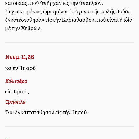
κατοικίας, ποὺ ὑπῆρχαν εἰς τὴν ὕπαιθρον.
Συγκεκριμένως ὡρισμένοι ἀπόγονοι τῆς φυλῆς Ἰούδα
ἐγκατεστάθησαν εἰς τὴν Καριαθαρβόκ, ποὺ εἶναι ἡ ἰδία
μὲ τὴν Χεβρών.
Νεεμ. 11,26
καὶ ἐν Ἰησοῦ
Κολιτσάρα
εἰς Ἰησοῦ,
Τρεμπέλα
Ἄλλοι ἐγκατεστάθησαν εἰς τὴν Ἰησοῦ.