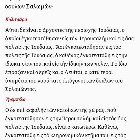
δούλων Σαλωμών·
Κολιτσάρα
Αὐτοὶ δὲ εἶναι οἱ ἄρχοντες τῆς περιοχῆς Ἰουδαίας, οἱ
ὁποῖοι ἐγκατεστάθησαν εἰς τὴν Ἱερουσαλὴμ καὶ εἰς ἄλλας
πόλεις τῆς Ἰουδαίας. Ἄλλοι ἐγκατεστάθησαν εἰς τὰς
πόλεις τῆς Ἰουδαίας, ὁ καθένας ἐγκατεστάθη εἰς τὴν
ἰδιοκτησίαν του, καὶ εἰς τὴν ἰδικήν των πόλιν. Τὸ ἴδιο
ἔπραξαν καὶ οἱ ἱερεῖς καὶ οἱ Λευῖται, οἱ κατώτεροι
ὑπηρέται τοῦ ναοῦ καὶ οἱ ἀπόγονοι τῶν δούλων τοῦ
Σολομῶντος.
Τρεμπέλα
Οἱ δὲ ἐπὶ κεφαλῆς τῶν κατοίκων τῆς χώρας, ποὺ
ἐγκατεστάθησαν εἰς τὴν Ἱερουσαλὴμ καὶ εἰς τὰς ἄλλας
πόλεις τῆς Ἰουδαίας, εἶναι οἱ κατωτέρω. Καθένας
ἐγκατεστάθη εἰς τὸ κληρονομικὸν κτῆμα του, εἰς τὰς