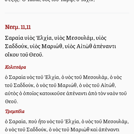
Νεεμ. 11,11
Σαραία υἱὸς Ἐλχία, υἱὸς Μεσουλάμ, υἱὸς
Σαδδούκ, υἱὸς Μαριώθ, υἱὸς Αἰτὼθ ἀπέναντι
οἴκου τοῦ Θεοῦ.
Κολιτσάρα
ὁ Σαραία υἱὸς τοῦ Ἐλχία, ὁ υἱὸς τοῦ Μεσουλάμ, ὁ υἱὸς
τοῦ Σαδδούκ, ὁ υἱὸς τοῦ Μαριώθ, ὁ υἱὸς τοῦ Αἰτώθ,
αὐτὸς ὁ ὁποῖος κατοικοῦσε ἀπέναντι ἀπὸ τὸν ναὸν τοῦ
Θεοῦ.
Τρεμπέλα
ὁ Σαραία, ποὺ ἦτο υἱὸς τοῦ Ἐλχία, ὁ υἱὸς τοῦ Μεσουλάμ,
ὁ υἱὸς τοῦ Σαδδούκ, ὁ υἱὸς τοῦ Μαριὼθ καὶ ἀπέναντι