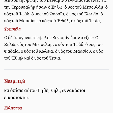
Ἀπὸ δὲ τὴν φυλὴν τοῦ Βενιαμὶν οἱ ἐγκατασταθέντες εἰς
τὴν Ἱερουσαλὴμ ἦσαν· ὁ Σηλώ, ὁ υἱὸς τοῦ Μεσουλάμ, ὁ
υἱὸς τοῦ Ἰωάδ, ὁ υἱὸς τοῦ Φαδαΐα, ὁ υἱὸς τοῦ Κωλεΐα, ὁ
υἱὸς τοῦ Μαασίου, ὁ υἱὸς τοῦ Ἐθιήλ, ὁ υἱὸς τοῦ Ἰεσία,
Τρεμπέλα
Οἱ δὲ ἀπόγονοι τῆς φυλῆς Βενιαμὶν ἦσαν οἱ ἐξῆς: Ὁ
Σηλώ, υἱὸς τοῦ Μεσουλάμ, ὁ υἱὸς τοῦ Ἰωάδ, ὁ υἱὸς τοῦ
Φαδαΐα, ὁ υἱὸς τοῦ Κωλεΐα, ὁ υἱὸς τοῦ Μαασίου, ὁ υἱὸς
τοῦ Ἐθιὴλ καὶ ὁ υἱὸς τοῦ Ἰεσία.
Νεεμ. 11,8
καὶ ὀπίσω αὐτοῦ Γηβέ, Σηλί, ἐννακόσιοι
εἰκοσιοκτώ.
Κολιτσάρα