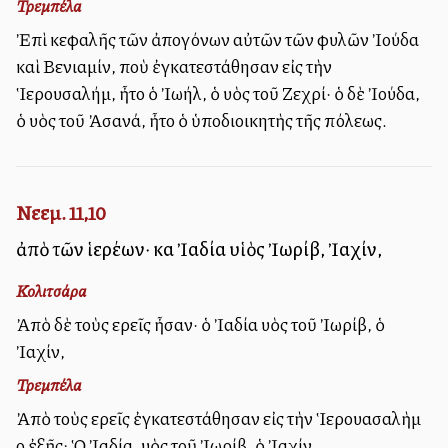
Τρεμπέλα
Ἐπὶ κεφαλῆς τῶν ἀπογόνων αὐτῶν τῶν φυλῶν Ἰούδα
καὶ Βενιαμίν, ποὺ ἐγκατεστάθησαν εἰς τὴν
Ἱερουσαλήμ, ἦτο ὁ Ἰωήλ, ὁ υἱὸς τοῦ Ζεχρί· ὁ δὲ Ἰούδα,
ὁ υἱὸς τοῦ Ἀσανά, ἦτο ὁ ὑποδιοικητὴς τῆς πόλεως.
Νεεμ. 11,10
ἀπὸ τῶν ἱερέων· καὶ Ἰαδία υἱὸς Ἰωρίβ, Ἰαχίν,
Κολιτσάρα
Ἀπὸ δὲ τοὺς ἱερεῖς ἦσαν· ὁ Ἰαδία υἱὸς τοῦ Ἰωρίβ, ὁ
Ἰαχίν,
Τρεμπέλα
Ἀπὸ τοὺς ἱερεῖς ἐγκατεστάθησαν εἰς τὴν Ἱερουασαλὴμ
οἱ ἐξῆς: Ὁ Ἰαδία, υἱὸς τοῦ Ἰωρίβ, ὁ Ἰαχίν,