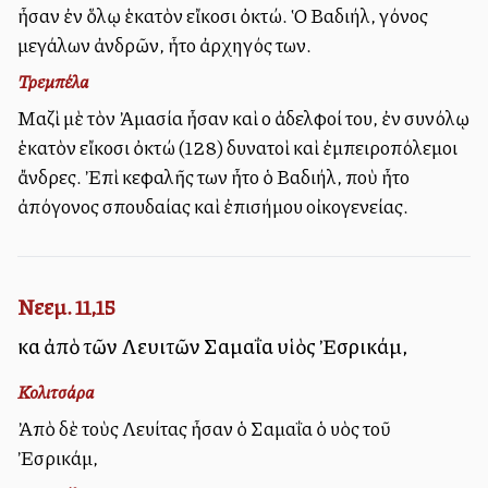
ἦσαν ἐν ὅλῳ ἑκατὸν εἴκοσι ὀκτώ. Ὁ Βαδιήλ, γόνος
μεγάλων ἀνδρῶν, ἦτο ἀρχηγός των.
Τρεμπέλα
Μαζὶ μὲ τὸν Ἀμασία ἦσαν καὶ οἱ ἀδελφοί του, ἐν συνόλῳ
ἑκατὸν εἴκοσι ὀκτώ (128) δυνατοὶ καὶ ἐμπειροπόλεμοι
ἄνδρες. Ἐπὶ κεφαλῆς των ἦτο ὁ Βαδιήλ, ποὺ ἦτο
ἀπόγονος σπουδαίας καὶ ἐπισήμου οἰκογενείας.
Νεεμ. 11,15
καὶ ἀπὸ τῶν Λευιτῶν Σαμαΐα υἱὸς Ἐσρικάμ,
Κολιτσάρα
Ἀπὸ δὲ τοὺς Λευίτας ἦσαν ὁ Σαμαΐα ὁ υἱὸς τοῦ
Ἐσρικάμ,