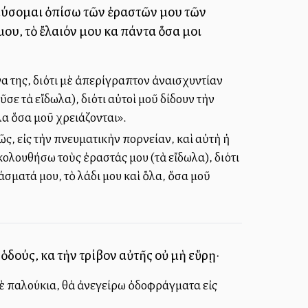
ρεύσομαι ὀπίσω τῶν ἐραστῶν μου τῶν
μου, τὸ ἔλαιόν μου καὶ πάντα ὅσα μοι
να της, διότι μὲ ἀπερίγραπτον ἀναισχυντίαν
ε τὰ εἴδωλα), διότι αὐτοὶ μοῦ δίδουν τὴν
λα ὅσα μοῦ χρειάζονται».
ς, εἰς τὴν πνευματικὴν πορνείαν, καὶ αὐτὴ ἡ
κολουθήσω τοὺς ἐραστάς μου (τὰ εἴδωλα), διότι
άσματά μου, τὸ λάδι μου καὶ ὅλα, ὅσα μοῦ
δούς, καὶ τὴν τρίβον αὐτῆς οὐ μὴ εὕρῃ·
μὲ παλούκια, θὰ ἀνεγείρω ὀδοφράγματα εἰς