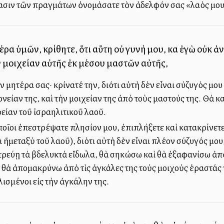
τασιν τῶν πραγμάτων ὀνομάσατε τὸν ἀδελφόν σας «λαός μου
ρα ὑμῶν, κρίθητε, ὅτι αὕτη οὐ γυνή μου, καὶ ἐγὼ οὐκ ἀ
 μοιχείαν αὐτῆς ἐκ μέσου μαστῶν αὐτῆς,
ν μητέρα σας· κρίνατέ την, διότι αὐτὴ δὲν εἶναι σύζυγός μου
νείαν της, καὶ τὴν μοιχείαν της ἀπὸ τοὺς μαστούς της. Θὰ
ρείαν τοῦ ἰσραηλιτικοῦ λαοῦ.
 ὁποῖοι ἐπεστρέψατε πλησίον μου, ἐπιπλήξετε καὶ κατακρίνετ
ῆμεταξὺ τοῦ λαοῦ), διότι αὐτὴ δὲν εἶναι πλέον σύζυγός μου, ἀ
τρεύῃ τὰ βδελυκτὰ εἴδωλα, θὰ σηκώσω καὶ θὰ ἐξαφανίσω ἀπὸ
ὶ θὰ ἀπομακρύνω ἀπὸ τὶς ἀγκάλες της τοὺς μοιχοὺς ἐραστάς τ
λισμένοι εἰς τὴν ἀγκάλην της.