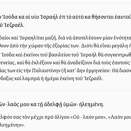
 Ἰούδα καὶ οἱ υἱοὶ Ἰσραὴλ ἐπὶ τὸ αὐτὸ καὶ θήσονται ἑαυτ
ῦ Ἰεζραέλ.
ῖοι καὶ Ἰσραηλῖται μαζῆ, διὰ νὰ ἀποτελέσουν μίαν ἑνότητ
ουν ἀπὸ τὴν χώραν τῆς ἐξορίας των. Διότι θὰ εἶναι μεγάλη 
ῦ Ἰούδα καὶ ἐκεῖνοι τοῦ βασιλείου τοῦ Ἰσραὴλ θὰ συγκεντρω
γενείας, καὶ θὰ ἐκλέξουν καὶ θὰ ἀναδείξουν διὰ τοὺς ἑαυτο
ας των εἰς τὴν Παλαιστίνην (ἢ κατ’ ἄλλην ἑρμηνείαν: Θὰ δι
ἔνδοξος καὶ λαμπρὰ ἡ ἡμέρα ἐκείνη τοῦ Ἰεζραέλ.
ν· λαός μου καὶ τῇ ἀδελφῇ ὑμῶν· ἠλεημένη.
λφόν σας τὸν μέχρι πρὸ ὀλίγου «Οὐ - λαόν μου», «Λαόν μου
Ἠλεημένην».