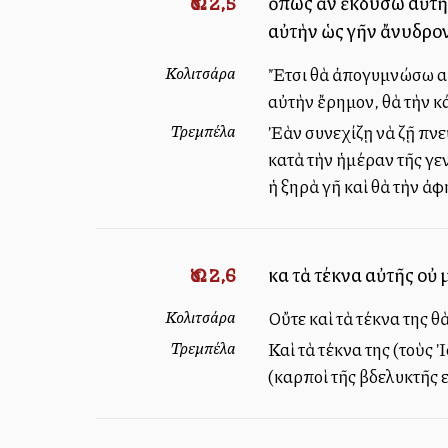
Ὡσ. 2,5
ὅπως ἂν ἐκδύσω αὐτὴν
αὐτὴν ὡς γῆν ἄνυδρον
Κολιτσάρα
Ἔτσι θὰ ἀπογυμνώσω αὐ
αὐτὴν ἔρημον, θὰ τὴν κ
Τρεμπέλα
Ἐὰν συνεχίζῃ νὰ ζῇ πν
κατὰ τὴν ἡμέραν τῆς γε
ἡ ξηρὰ γῆ καὶ θὰ τὴν ἀ
Ὡσ. 2,6
καὶ τὰ τέκνα αὐτῆς οὐ
Κολιτσάρα
Οὔτε καὶ τὰ τέκνα της θ
Τρεμπέλα
Καὶ τὰ τέκνα της (τοὺς 
(καρποὶ τῆς βδελυκτῆς 