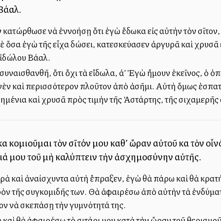
 Βάαλ.
 κατώρθωσε νὰ ἐννοήσῃ ὅτι ἐγὼ ἔδωκα εἰς αὐτὴν τὸν σῖτον, 
ὲ ὅσα ἐγὼ τῆς εἶχα δώσει, κατεσκεύασεν ἀργυρᾶ καὶ χρυσᾶ 
εἰδώλου Βάαλ.
υναισθανθῆ, ὅτι ὄχι τὰ εἴδωλα, ἀλλ’ Ἐγὼ ἤμουν ἐκεῖνος, ὁ ὁπο
νὲν καὶ περισσότερον πλοῦτον ἀπὸ ἀσῆμι. Αὐτὴ ὅμως ἐσπατ
μένια καὶ χρυσᾶ πρὸς τιμὴν τῆς Ἀστάρτης, τῆς σιχαμερῆς
αὶ κομιοῦμαι τὸν σῖτόν μου καθ’ ὥραν αὐτοῦ καὶ τὸν οἶ
όνιά μου τοῦ μὴ καλύπτειν τὴν ἀσχημοσύνην αὐτῆς.
υρὰ καὶ ἀναίσχυντα αὐτὴ ἔπραξεν, ἐγὼ θὰ πάρω καὶ θὰ κρατή
ιρὸν τῆς συγκομιδῆς των. Θὰ ἀφαιρέσω ἀπὸ αὐτὴν τὰ ἐνδύματ
ον νὰ σκεπάσῃ τὴν γυμνότητά της.
καὶ θὰ άφαιρέσω τὸ σιτάρι μου κατὰ τὴν ὥραν τοῦ θερισμοῦ κ