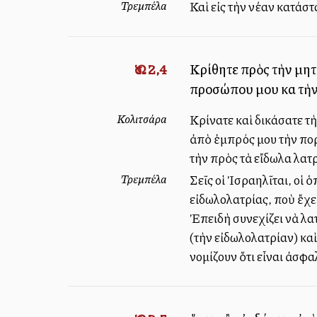
Τρεμπέλα
Καὶ εἰς τὴν νέαν κατάσ
Ὡσ. 2,4
Κρίθητε πρὸς τὴν μητέ
προσώπου μου καὶ τὴν
Κολιτσάρα
Κρίνατε καὶ δικάσατε τὴ
ἀπὸ ἐμπρός μου τὴν πορ
τὴν πρὸς τὰ εἴδωλα λατ
Τρεμπέλα
Σεῖς οἱ Ἰσραηλῖται, οἱ
εἰδωλολατρίας, ποὺ ἔχει 
Ἐπειδὴ συνεχίζει νὰ λα
(τὴν εἰδωλολατρίαν) κα
νομίζουν ὅτι εἶναι ἀσφα