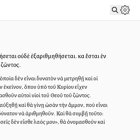
σεται οὐδὲ ἐξαριθμηθήσεται. καὶ ἔσται ἐν
ῦ ζῶντος.
ὁποία δὲν εἶναι δυνατὸν νὰ μετρηθῇ καὶ οἱ
ν ἐκεῖνον, ὅπου ὑπὸ τοῦ Κυρίου εἶχεν
ασθοῦν αὐτοὶ υἱοὶ τοῦ Θεοῦ τοῦ ζῶντος.
ὐξηθῇ καὶ θὰ γίνῃ ὡσὰν τὴν ἄμμον, ποὺ εἶναι
ἀδύνατον νὰ ἀριθμηθοῦν. Καὶ θὰ συμβῇ τοῦτο:
«σεῖς δὲν εἶσθε λαός μου», θὰ ὀνομασθοῦν καὶ