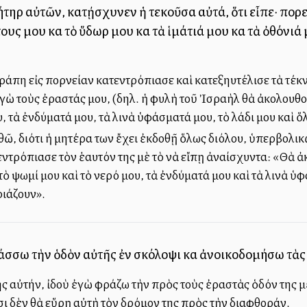
ήτηρ αὐτῶν, κατῄσχυνεν ἡ τεκοῦσα αὐτά, ὅτι εἶπε· πο
υς μου καὶ τὸ ὕδωρ μου καὶ τὰ ἱμάτιά μου καὶ τὰ ὀθόνιά 
τράπη εἰς πορνείαν κατεντρόπιασε καὶ κατεξηυτέλισε τὰ τέκ
γὼ τοὺς ἐραστάς μου, (δηλ. ἡ φυλὴ τοῦ Ἰσραὴλ θὰ ἀκολουθοῦσ
, τὰ ἐνδύματά μου, τὰ λινὰ ὑφάσματά μου, τὸ λάδι μου καὶ ὅ
ῶ, διότι ἡ μητέρα των ἔχει ἐκδοθῇ ὅλως διόλου, ὑπερβολικῶ
εντρόπιασε τὸν ἑαυτόν της μὲ τὸ νὰ εἴπῃ ἀναίσχυντα: «Θὰ ἀ
 ψωμί μου καὶ τὸ νερό μου, τὰ ἐνδύματά μου καὶ τὰ λινὰ ὑφ
ριάζουν».
άσσω τὴν ὁδὸν αὐτῆς ἐν σκόλοψι καὶ ἀνοικοδομήσω τὰς ὁ
ης αὐτήν, ἰδοὺ ἐγὼ φράζω τὴν πρὸς τοὺς ἐραστὰς ὁδόν της 
τσι δὲν θὰ εὕρῃ αὐτὴ τὸν δρόμον της πρὸς τὴν διαφθοράν.