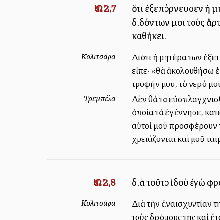
Ὡσ. 2,7
ὅτι ἐξεπόρνευσεν ἡ μ
διδόντων μοι τοὺς ἄρτο
καθήκει.
Κολιτσάρα
Διότι ἡ μητέρα των ἐξε
εἶπε· «θὰ ἀκολουθήσω ἐ
τροφήν μου, τὸ νερό μου
Τρεμπέλα
Δὲν θὰ τὰ εὐσπλαγχνισθ
ὁποία τὰ ἐγέννησε, κατ
αὐτοὶ μοῦ προσφέρουν τὸ
χρειάζονται καὶ μοῦ ται
Ὡσ. 2,8
διὰ τοῦτο ἰδοὺ ἐγὼ φρ
Κολιτσάρα
Διὰ τὴν ἀναισχυντίαν τ
τοὺς δρόμους της καὶ ἔ