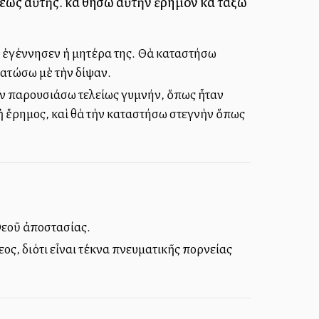
ς αὐτῆς. καὶ θήσω αὐτὴν ἔρημον καὶ τάξω
 ἐγέννησεν ἡ μητέρα της. Θὰ καταστήσω
νατώσω μὲ τὴν δίψαν.
ν παρουσιάσω τελείως γυμνήν, ὅπως ἦταν
 ἡ ἔρημος, καὶ θὰ τὴν καταστήσω στεγνὴν ὅπως
 Θεοῦ ἀποστασίας.
εος, διότι εἶναι τέκνα πνευματικῆς πορνείας