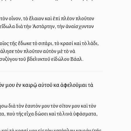
τὸν οἶνον, τὸ ἔλαιον καὶ ἐπὶ πλέον πλοῦτον
εἴδωλα διὰ τὴν Ἀστάρτην, τὴν ἀναίσχυντον
ῖος τῆς ἔδωκε τὸ σιτάρι, τὸ κρασί καὶ τὸ λάδι,
άλησε τὸν πλοῦτον αὐτὸν μὲ τὸ νὰ
 συζύγου τοῦ βδελυκτοῦ εἰδώλου Βάαλ.
νόν μου ἐν καιρῷ αὐτοῦ καὶ ἀφελοῦμαι τὰ
σω διὰ τὸν ἑαυτόν μου τὸν σῖτον μου καὶ τὸν
α, ποὺ τῆς εἶχα δώσει καὶ τὰ λινὰ ὑφάσματα,
αὶ τὸ κρασί μου εἰς τὸν κατάλληλον καιρόν (τῆς