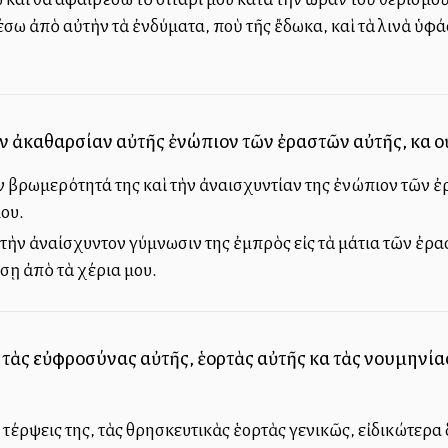
σω ἀπὸ αὐτὴν τὰ ἐνδύματα, ποὺ τῆς ἔδωκα, καὶ τὰ λινὰ ὑφ
 ἀκαθαρσίαν αὐτῆς ἐνώπιον τῶν ἐραστῶν αὐτῆς, καὶ οὐδ
βρωμερότητά της καὶ τὴν ἀναισχυντίαν της ἐνώπιον τῶν ἐρ
ου.
ὴν ἀναίσχυντον γύμνωσιν της ἐμπρὸς εἰς τὰ μάτια τῶν ἐρασ
σῃ ἀπὸ τὰ χέρια μου.
τὰς εὐφροσύνας αὐτῆς, ἑορτὰς αὐτῆς καὶ τὰς νουμηνίας
τέρψεις της, τὰς θρησκευτικὰς ἑορτὰς γενικῶς, εἰδικώτερα