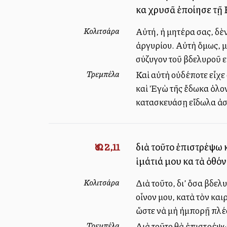
καὶ χρυσᾶ ἐποίησε τῇ
Κολιτσάρα
Αὐτή, ἡ μητέρα σας, δὲν
ἀργυρίου. Αὐτὴ ὅμως, μ
σύζυγον τοῦ βδελυροῦ 
Τρεμπέλα
Καὶ αὐτὴ οὐδέποτε εἶχε σ
καὶ Ἐγὼ τῆς ἔδωκα ὁλο
κατασκευάσῃ εἴδωλα ἀση
Ὡσ. 2,11
διὰ τοῦτο ἐπιστρέψω κ
ἱμάτιά μου καὶ τὰ ὀθ
Κολιτσάρα
Διὰ τοῦτο, δι’ ὅσα βδελ
οἶνον μου, κατὰ τὸν κα
ὥστε νὰ μὴ ἠμπορῇ πλέ
Τρεμπέλα
Διὰ τοῦτο θὰ ἐπιστρέψω 