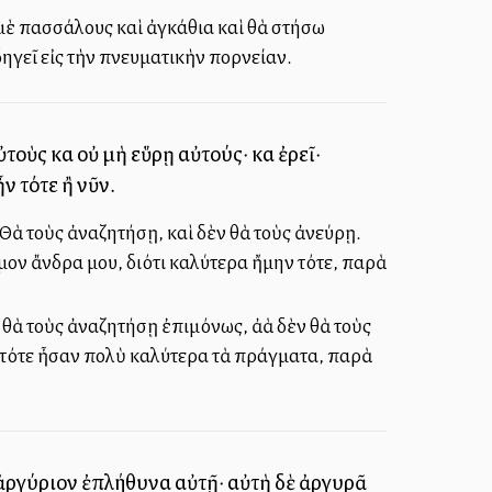
μὲ πασσάλους καὶ ἀγκάθια καὶ θὰ στήσω
ηγεῖ εἰς τὴν πνευματικὴν πορνείαν.
οὺς καὶ οὐ μὴ εὕρῃ αὐτούς· καὶ ἐρεῖ·
ν τότε ἢ νῦν.
Θὰ τοὺς ἀναζητήσῃ, καὶ δὲν θὰ τοὺς ἀνεύρῃ.
μον ἄνδρα μου, διότι καλύτερα ἤμην τότε, παρὰ
 θὰ τοὺς ἀναζητήσῃ ἐπιμόνως, ἀλλὰ δὲν θὰ τοὺς
ι τότε ἦσαν πολὺ καλύτερα τὰ πράγματα, παρὰ
αὶ ἀργύριον ἐπλήθυνα αὐτῇ· αὐτὴ δὲ ἀργυρᾶ