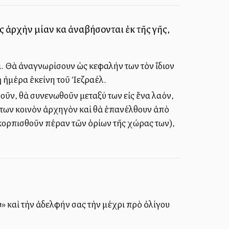
οῖς ἀρχὴν μίαν καὶ ἀναβήσονται ἐκ τῆς γῆς,
α. Θὰ ἀναγνωρίσουν ὡς κεφαλήν των τὸν ἴδιον
ἡ ἡμέρα ἐκείνη τοῦ Ἰεζραέλ.
θοῦν, θὰ συνενωθοῦν μεταξύ των εἰς ἕνα λαόν,
ύς των κοινὸν ἀρχηγὸν καὶ θὰ ἐπανέλθουν ἀπὸ
ασκορπισθοῦν πέραν τῶν ὁρίων τῆς χώρας των),
» καὶ τὴν ἀδελφήν σας τὴν μέχρι πρὸ ὀλίγου