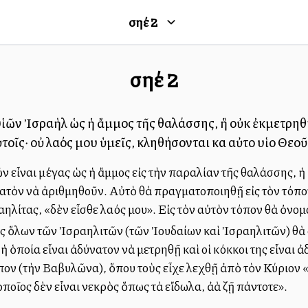
Ὡσηέ
2
Ὡσηέ
2
υἱῶν Ἰσραὴλ ὡς ἡ ἄμμος τῆς θαλάσσης, ἣ οὐκ ἐκμετρηθή
οῖς· οὐ λαός μου ὑμεῖς, κληθήσονται καὶ αὐτοὶ υἱοὶ Θεο
ν εἶναι μέγας ὡς ἡ ἄμμος εἰς τὴν παραλίαν τῆς θαλάσσης, ἡ 
υνατὸν νὰ ἀριθμηθοῦν. Αὐτὸ θὰ πραγματοποιηθῇ εἰς τὸν τόπο
ηλίτας, «δὲν εἶσθε λαός μου». Εἰς τὸν αὐτὸν τόπον θὰ ὀνομ
ς ὅλων τῶν Ἰσραηλιτῶν (τῶν Ἰουδαίων καὶ Ἰσραηλιτῶν) θὰ α
ἡ ὁποία εἶναι ἀδύνατον νὰ μετρηθῇ καὶ οἱ κόκκοι της εἶναι 
όπον (τὴν Βαβυλῶνα), ὅπου τοὺς εἶχε λεχθῇ ἀπὸ τὸν Κύριον 
ὁποῖος δὲν εἶναι νεκρὸς ὅπως τὰ εἴδωλα, ἀλλὰ ζῇ πάντοτε».