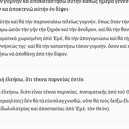
 γυμνὴν καὶ ἀποκαταστήσω αὐτὴν καθὼς ἡμέρα γενέσεω
 καὶ ἀποκτενῶ αὐτὴν ἐν δίψει·
τὴν καὶ θὰ τὴν παρουσιάσω τελείως γυμνήν, ὅπως ὅταν τὴν
άμω ὡσὰν τὴν γῆν τὴν ξηρὰν καὶ τὴν ἄνυδρον, καὶ θὰ τὴν θα
ευματικὰ χωρισμένη ἀπὸ Ἐμέ, θὰ τὴν ἀπογυμνώσω καὶ θὰ τὴ
ννήσεώς της· καὶ θὰ τὴν καταστήσω τόσον γυμνήν, ὅσον καὶ
φήσω νὰ ἀποθάνῃ ἀπὸ τὴν δίψαν.
 μὴ ἐλεήσω, ὅτι τέκνα πορνείας ἐστίν.
ὰ ἐλεήσω, διότι εἶναι τέκνα πορνείας, πνευματικῆς ἀπὸ τοῦ
Ἰσραηλίτες) δὲν θὰ τὰ εὐσπλαγχνισθῶ, οὔτε θὰ τοὺς δείξω ἔλ
εἰδωλολατρίας καὶ ἀποστασίας ἀπὸ Ἐμέ, τὸν Θεόν).