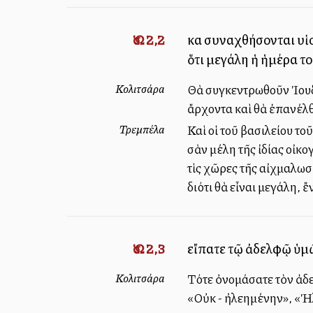
Ὡσ. 2,2
καὶ συναχθήσονται υἱοὶ
ὅτι μεγάλη ἡ ἡμέρα το
Κολιτσάρα
Θὰ συγκεντρωθοῦν Ἰουδα
ἄρχοντα καὶ θὰ ἐπανέλθ
Τρεμπέλα
Καὶ οἱ τοῦ βασιλείου το
σὰν μέλη τῆς ἰδίας οἰκο
τὶς χῶρες τῆς αἰχμαλωσί
διότι θὰ εἶναι μεγάλη, 
Ὡσ. 2,3
εἴπατε τῷ ἀδελφῷ ὑμῶ
Κολιτσάρα
Τότε ὀνομάσατε τὸν ἀδε
«Οὐκ - ἠλεημένην», «