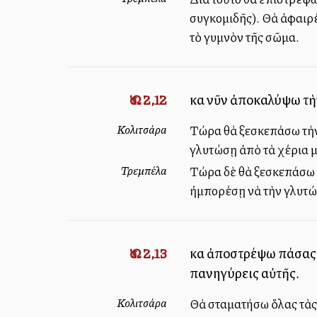
συγκομιδῆς). Θὰ ἀφαιρέ
τὸ γυμνὸν τῆς σῶμα.
Ὡσ. 2,12
καὶ νῦν ἀποκαλύψω τὴν
Κολιτσάρα
Τώρα θὰ ξεσκεπάσω τὴν 
γλυτώσῃ ἀπὸ τὰ χέρια μ
Τρεμπέλα
Τώρα δὲ θὰ ξεσκεπάσω τ
ἠμπορέσῃ νὰ τὴν γλυτώ
Ὡσ. 2,13
καὶ ἀποστρέψω πάσας 
πανηγύρεις αὐτῆς.
Κολιτσάρα
Θὰ σταματήσω ὅλας τὰς 