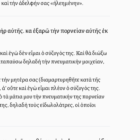
 καὶ τὴν ἀδελφήν σας «ἠλεημένην».
νὴρ αὐτῆς. καὶ ἐξαρῶ τὴν πορνείαν αὐτῆς ἐκ
 καὶ ἐγὼ δὲν εἶμαι ὁ σύζυγός της. Καὶ θὰ διώξω
 καταπαύσω δηλαδὴ τὴν πνευματικὴν μοιχείαν,
ε τὴν μητέρα σας (διαμαρτυρηθῆτε κατὰ τῆς
λλ’ οὔτε καὶ ἐγὼ εἶμαι πλέον ὁ σύζυγός της.
 τὰ μάτια μου τὴν πνευματικήν της πορνείαν
ης, δηλαδὴ τοὺς εἰδωλολάτρες, οἱ ὁποῖοι