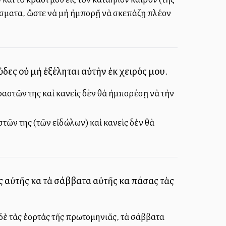
άσματα, ὥστε νὰ μὴ ἠμπορῇ νὰ σκεπάζῃ πλέον
εὶς οὐ μὴ ἐξέληται αὐτὴν ἐκ χειρός μου.
αστῶν της καὶ κανεὶς δὲν θὰ ἠμπορέσῃ νὰ τὴν
τῶν της (τῶν εἰδώλων) καὶ κανεὶς δὲν θὰ
 αὐτῆς καὶ τὰ σάββατα αὐτῆς καὶ πάσας τὰς
 δὲ τὰς ἑορτὰς τῆς πρωτομηνιᾶς, τὰ σάββατα