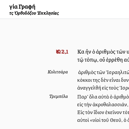
Ἁγία Γραφή
τῆς Ὀρθοδόξου Ἐκκλησίας
Ὡσ. 2,1
Καὶ ἦν ὁ ἀριθμὸς τῶν 
τῷ τόπῳ, οὗ ἐρρέθη αὐτ
Κολιτσάρα
Ὁ ἀριθμὸς τῶν Ἰσραηλιτῶ
κόκκοι της δὲν εἶναι δ
ἀναγγελθῆ εἰς τοὺς Ἰσρα
Τρεμπέλα
Παρ’ ὅλα αὐτὰ ὁ ἀριθμὸ
εἰς τὴν ἀκροθαλασσιάν, 
Εἰς τὸν ἴδιον ἐκεῖνον τ
αὐτοὶ «υἱοὶ τοῦ Θεοῦ, ὁ 