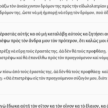
ράξω τὸν ἀναίσχυντον δρόμον της πρὸς τὴν εἰδωλολατρίαν 
 δρόμον της, ὥστε νὰ μὴ ἠμπορῇ νὰ εὕρῃ τὸν δρόμον, ποὺ ὁδ
ἐραστὰς αὐτῆς καὶ οὐ μὴ καταλάβῃ αὐτοὺς καὶ ζητήσει αὐτ
έψω πρὸς τὸν ἄνδρα μου τὸν πρότερον, ὅτι καλῶς μοι ἦ
ρέξῃ νὰ εὕρῃ τοὺς ἐραστάς της, ἀλλὰ δὲν θὰ τοὺς προφθάσῃ. 
ἐπιστρέψω καὶ θὰ ἐπανέλθω πρὸς τὸν προηγούμενον καὶ νόμι
 πίσω ἀπὸ τοὺς ἐραστάς της, ἀλλὰ δὲν θὰ τοὺς προφθάσῃ· καὶ
πῃ: «Θὰ ἐπιστρέψω εἰς τὸν προηγούμενον σύζυγόν μου, διότ
ἐγὼ ἔδωκα αὐτῇ τὸν σῖτον καὶ τὸν οἶνον καὶ τὸ ἔλαιον, κ