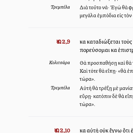
Τρεμπέλα
Διὰ τοῦτο νά· Ἐγὼ θὰ φ
μεγάλα ἐμπόδια εἰς τὸν
Ὡσ. 2,9
καὶ καταδιώξεται τοὺς 
πορεύσομαι καὶ ἐπιστρ
Κολιτσάρα
Θὰ προσπαθήσῃ καὶ θὰ τ
Καὶ τότε θὰ εἴπῃ· «θὰ 
τώρα».
Τρεμπέλα
Αὐτὴ θὰ τρέξῃ μὲ μανίαν
εὕρῃ· κατόπιν δὲ θὰ εἴ
τώρα».
Ὡσ. 2,10
καὶ αὐτὴ οὐκ ἔγνω ὅτι 