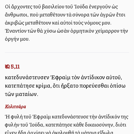
Οἱ ἄρχοντες τοῦ βασιλείου τοῦ Ἰούδα ἐνεργοῦν ὡς
ἄνθρωποι, ποὺ μεταθέτουν τὰ σύνορα τῶν ἀγρῶν ἔτσι
ἀκριβῶς μεταθέτουν καὶ αὐτοὶ τοὺς νόμους μου.
Ἐναντίον τῶν θὰ χύσω ὡσὰν ὁρμητικὸν χείμαρρον τὴν
ὀργήν μου.
Ὡσ. 5,11
κατεδυνάστευσεν Ἐφραὶμ τὸν ἀντίδικον αὐτοῦ,
κατεπάτησε κρίμα, ὅτι ἤρξατο πορεύεσθαι ὀπίσω
τῶν ματαίων.
Κολιτσάρα
Ἡ φυλὴ τοῦ Ἐφραὶμ κατεδυνάστευσε τὴν ἀντίδικόν της
φυλὴν τοῦ Ἰούδα, κατεπάτησε κάθε δικαιοσύνην, διότι
εἶχεν ἤδη ἀρχίσει νὰ ἀκολουθῇ τὰ μάταια εἴδωλα.