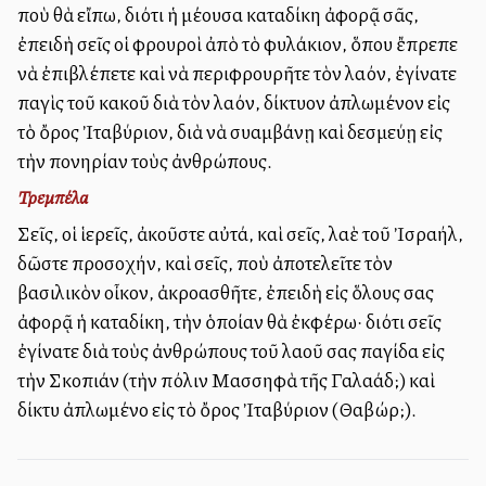
ποὺ θὰ εἴπω, διότι ἡ μέλλουσα καταδίκη ἀφορᾷ σᾶς,
ἐπειδὴ σεῖς οἱ φρουροὶ ἀπὸ τὸ φυλάκιον, ὅπου ἔπρεπε
νὰ ἐπιβλέπετε καὶ νὰ περιφρουρῆτε τὸν λαόν, ἐγίνατε
παγὶς τοῦ κακοῦ διὰ τὸν λαόν, δίκτυον ἀπλωμένον εἰς
τὸ ὄρος Ἰταβύριον, διὰ νὰ συλλαμβάνῃ καὶ δεσμεύῃ εἰς
τὴν πονηρίαν τοὺς ἀνθρώπους.
Τρεμπέλα
Σεῖς, οἱ ἱερεῖς, ἀκοῦστε αὐτά, καὶ σεῖς, λαὲ τοῦ Ἰσραήλ,
δῶστε προσοχήν, καὶ σεῖς, ποὺ ἀποτελεῖτε τὸν
βασιλικὸν οἶκον, ἀκροασθῆτε, ἐπειδὴ εἰς ὅλους σας
ἀφορᾷ ἡ καταδίκη, τὴν ὁποίαν θὰ ἐκφέρω· διότι σεῖς
ἐγίνατε διὰ τοὺς ἀνθρώπους τοῦ λαοῦ σας παγίδα εἰς
τὴν Σκοπιάν (τὴν πόλιν Μασσηφὰ τῆς Γαλαάδ;) καὶ
δίκτυ ἀπλωμένο εἰς τὸ ὄρος Ἰταβύριον (Θαβώρ;).