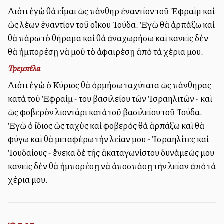
Διότι ἐγὼ θὰ εἶμαι ὡς πάνθηρ ἐναντίον τοῦ Ἐφραὶμ καὶ
ὡς λέων ἐναντίον τοῦ οἴκου Ἰούδα. Ἐγὼ θὰ ἁρπάξω καὶ
θὰ πάρω τὸ θήραμα καὶ θὰ ἀναχωρήσω καὶ κανεὶς δὲν
θὰ ἠμπορέσῃ νὰ μοῦ τὸ ἀφαιρέσῃ ἀπὸ τὰ χέρια μου.
Τρεμπέλα
Διότι ἐγὼ ὁ Κύριος θὰ ὁρμήσω ταχύτατα ὡς πάνθηρας
κατὰ τοῦ Ἐφραίμ - του βασιλείου τῶν Ἰσραηλιτῶν - καὶ
ὡς φοβερὸν λιοντάρι κατὰ τοῦ βασιλείου τοῦ Ἰούδα.
Ἐγὼ ὁ ἴδιος ὡς ταχὺς καὶ φοβερὸς θὰ ἁρπάξω καὶ θὰ
φύγω καὶ θὰ μεταφέρω τὴν λείαν μου - Ἰσραηλίτες καὶ
Ἰουδαίους - ἕνεκα δὲ τῆς ἀκαταγωνίστου δυνάμεώς μου
κανεὶς δὲν θὰ ἠμπορέσῃ νὰ ἀποσπάσῃ τὴν λείαν ἀπὸ τὰ
χέρια μου.