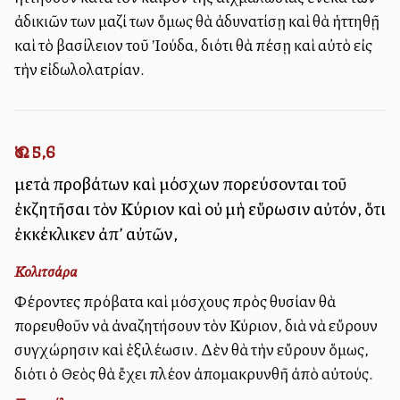
ἀδικιῶν των μαζί των ὅμως θὰ ἀδυνατίσῃ καὶ θὰ ἡττηθῇ
καὶ τὸ βασίλειον τοῦ Ἰούδα, διότι θὰ πέσῃ καὶ αὐτὸ εἰς
τὴν εἰδωλολατρίαν.
Ὡσ. 5,6
μετὰ προβάτων καὶ μόσχων πορεύσονται τοῦ
ἐκζητῆσαι τὸν Κύριον καὶ οὐ μὴ εὕρωσιν αὐτόν, ὅτι
ἐκκέκλικεν ἀπ’ αὐτῶν,
Κολιτσάρα
Φέροντες πρόβατα καὶ μόσχους πρὸς θυσίαν θὰ
πορευθοῦν νὰ ἀναζητήσουν τὸν Κύριον, διὰ νὰ εὔρουν
συγχώρησιν καὶ ἐξιλέωσιν. Δὲν θὰ τὴν εὔρουν ὅμως,
διότι ὁ Θεὸς θὰ ἔχει πλέον ἀπομακρυνθῆ ἀπὸ αὐτούς.