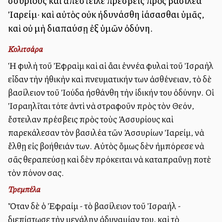
Ἀσσυρίους καὶ ἀπέστειλε πρέσβεις πρὸς βασιλέα
Ἰαρείμ· καὶ αὐτὸς οὐκ ἠδυνάσθη ἰάσασθαι ὑμᾶς,
καὶ οὐ μὴ διαπαύσῃ ἐξ ὑμῶν ὀδύνη.
Κολιτσάρα
Ἡ φυλὴ τοῦ Ἐφραὶμ καὶ αἱ ἄλλαι ἐννέα φυλαὶ τοῦ Ἰσραὴλ
εἶδαν τὴν ἠθικὴν καὶ πνευματικήν των ἀσθένειαν, τὸ δὲ
βασίλειον τοῦ Ἰούδα ἠσθάνθη τὴν ἰδικήν του ὀδύνην. Οἱ
Ἰσραηλῖται τότε ἀντὶ νὰ στραφοῦν πρὸς τὸν Θεόν,
ἔστειλαν πρέσβεις πρὸς τοὺς Ἀσσυρίους καὶ
παρεκάλεσαν τὸν βασιλέα τῶν Ἀσσυρίων Ἰαρείμ, νὰ
ἔλθῃ εἰς βοήθειάν των. Αὐτὸς ὅμως δὲν ἠμπόρεσε νὰ
σᾶς θεραπεύσῃ καὶ δὲν πρόκειται νὰ καταπραΰνῃ ποτὲ
τὸν πόνον σας.
Τρεμπέλα
Ὅταν δὲ ὁ Ἐφραίμ - τὸ βασίλειον τοῦ Ἰσραήλ -
διεπίστωσε τὴν μεγάλην ἀδυναμίαν του, καὶ τὸ