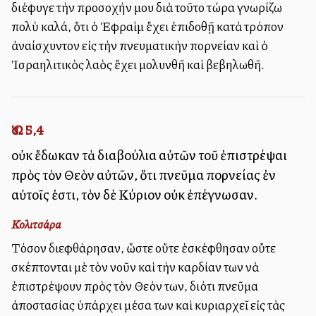
διέφυγε τὴν προσοχήν μου διὰ τοῦτο τώρα γνωρίζω
πολὺ καλά, ὅτι ὁ Ἐφραὶμ ἔχει ἐπιδοθῇ κατὰ τρόπον
ἀναίσχυντον εἰς τὴν πνευματικὴν πορνείαν καὶ ὁ
Ἰσραηλιτικὸς λαὸς ἔχει μολυνθῆ καὶ βεβηλωθῆ.
Ὡσ. 5,4
οὐκ ἔδωκαν τὰ διαβούλια αὐτῶν τοῦ ἐπιστρέψαι
πρὸς τὸν Θεὸν αὐτῶν, ὅτι πνεῦμα πορνείας ἐν
αὐτοῖς ἐστι, τὸν δὲ Κύριον οὐκ ἐπέγνωσαν.
Κολιτσάρα
Τόσον διεφθάρησαν, ὥστε οὔτε ἐσκέφθησαν οὔτε
σκέπτονται μὲ τὸν νοῦν καὶ τὴν καρδίαν των νὰ
ἐπιστρέψουν πρὸς τὸν Θεόν των, διότι πνεῦμα
ἀποστασίας ὑπάρχει μέσα των καὶ κυριαρχεῖ εἰς τὰς