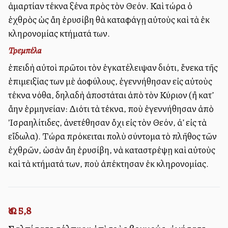
ἁμαρτίαν τέκνα ξένα πρὸς τὸν Θεόν. Καὶ τώρα ὁ
ἐχθρὸς ὡς ἄλλη ἐρυσίβη θὰ καταφάγῃ αὐτοὺς καὶ τὰ ἐκ
κληρονομίας κτήματά των.
Τρεμπέλα
ἐπειδὴ αὐτοὶ πρῶτοι τὸν ἐγκατέλειψαν διότι, ἕνεκα τῆς
ἐπιμειξίας των μὲ ἀλλοφύλους, ἐγεννήθησαν εἰς αὐτοὺς
τέκνα νόθα, δηλαδὴ ἀποστάται ἀπὸ τὸν Κύριον (ἢ κατ’
ἄλλην ἑρμηνείαν: Διότι τὰ τέκνα, ποὺ ἐγεννήθησαν ἀπὸ
Ἰσραηλίτιδες, ἀνετέθησαν ὄχι εἰς τὸν Θεόν, ἀλλ’ εἰς τὰ
εἴδωλα). Τώρα πρόκειται πολὺ σύντομα τὸ πλῆθος τῶν
ἐχθρῶν, ὡσὰν ἄλλη ἐρυσίβη, νὰ καταστρέψῃ καὶ αὐτοὺς
καὶ τὰ κτήματά των, ποὺ ἀπέκτησαν ἐκ κληρονομίας.
Ὡσ. 5,8