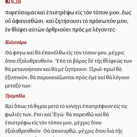
Ὡσ. 5,15
πορεύσομαι καὶ ἐπιστρέψω εἰς τὸν τόπον μου, ἕως
οὗ ἀφανισθῶσι· καὶ ζητήσουσι τὸ πρόσωπόν μου,
ἐν θλίψει αὐτῶν ὀρθριοῦσι πρός με λέγοντες·
Κολιτσάρα
Θὰ φύγω καὶ θὰ ἐπανέλθω εἰς τὸν τόπον μου, μέχρις
ὅτου ἐξολοθρευθοῦν. Ὑπὸ τὸ βάρος δὲ τῆς θλίψεώς των
θὰ μετανοήσουν καὶ θὰ μὲ ζητήσουν. Πρωΐ-πρωῒ θὰ
ἐξυπνοῦν, θὰ παρουσιάζωνται πρὸς ἐμὲ καὶ θὰ λέγουν
μεταξύ των:
Τρεμπέλα
Καὶ ὅπως τὰ θηρία μετὰ τὸ κυνήγι ἐπιστρέφουν εἰς τὶς
φωλιές των, ἔτσι καὶ Ἐγώ· θὰ πορευθῶ καὶ θὰ
ἐπιστρέφω εἰς τὸν τόπον μου, μέχρις ὅτου
ἐξολοθρευθοῦν. Θὰ ἀποσυρθῶ, μέχρις ὅτου διὰ τῆς