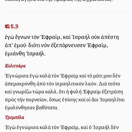
Ὡσ. 5,3
ἐγὼ ἔγνων τὸν Ἐφραίμ, καὶ Ἰσραὴλ οὐκ ἀπέστη
ἀπ’ ἐμοῦ· διότι νῦν ἐξεπόρνευσεν Ἐφραίμ,
ἐμιάνθη Ἰσραήλ.
Κολιτσάρα
Ἐγνώρισα ἐγὼ καλὰ τὸν Ἐφραὶμ καὶ τὸ μάτι μου δὲν
ἀπεμακρύνθη ἀπὸ τὸν ἰσραηλιτικὸν λαόν. Διὰ τοῦτο
καὶ γνωρίζω τώρα καλά, ὅτι ἡ φυλὴ Ἐφραὶμ ἐξετράπη
πρὸς τὴν πορνείαν, ὅπως ἐπίσης καὶ οἱ ἄλλοι Ἰσραηλῖται
ἐμολύνθησαν βαθύτατα.
Τρεμπέλα
Ἐγὼ ἐγνώρισα καλὰ τὸν Ἐφραίμ, καὶ ὁ Ἰσραὴλ δὲν