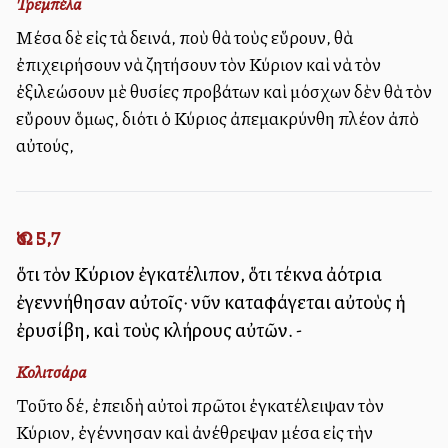
Τρεμπέλα
Μέσα δὲ εἰς τὰ δεινά, ποὺ θὰ τοὺς εὕρουν, θὰ
ἐπιχειρήσουν νὰ ζητήσουν τὸν Κύριον καὶ νὰ τὸν
ἐξιλεώσουν μὲ θυσίες προβάτων καὶ μόσχων δὲν θὰ τὸν
εὔρουν ὅμως, διότι ὁ Κύριος ἀπεμακρύνθη πλέον ἀπὸ
αὐτούς,
Ὡσ. 5,7
ὅτι τὸν Κύριον ἐγκατέλιπον, ὅτι τέκνα ἀλλότρια
ἐγεννήθησαν αὐτοῖς· νῦν καταφάγεται αὐτοὺς ἡ
ἐρυσίβη, καὶ τοὺς κλήρους αὐτῶν. -
Κολιτσάρα
Τοῦτο δέ, ἐπειδὴ αὐτοὶ πρῶτοι ἐγκατέλειψαν τὸν
Κύριον, ἐγέννησαν καὶ ἀνέθρεψαν μέσα εἰς τὴν