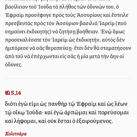
βασίλειον τοῦ Ἰούδα τὸ πλῆθος τῶν ὀδυνῶν του, ὁ
Ἐφραὶμ προσέφυγε πρὸς τοὺς Ἀσσυρίους καὶ ἔστειλε
πρεσβευτὰς πρὸς τὸν Ἀσσύριον βασιλιᾶ Ἰαρείμ (ποὺ
σημαίνει ἐκδικητής) νὰ ζητήσῃ βοήθειαν. Ἐνῷ ὅμως
προσεκαλέσατε τὸν Ἰαρεὶμ ὡς ἐκδικητήν, αὐτὸς δὲν
ἠμπόρεσε νὰ σᾶς θεραπεύσῃ· ἔτσι δὲν θὰ σταματήσουν
ἀπὸ τοῦ νὰ ἐπέρχωνται εἰς σᾶς ἡ μία μετὰ τὴν ἄλλην οἱ
ὀδύνες.
Ὡσ. 5,14
διότι ἐγώ εἰμι ὡς πανθὴρ τῷ Ἐφραὶμ καὶ ὡς λέων
τῷ οἴκῳ Ἰούδα· καὶ ἐγὼ ἁρπῶμαι καὶ πορεύσομαι
καὶ λήψομαι, καὶ οὐκ ἔσται ὁ ἐξαιρούμενος.
Κολιτσάρα