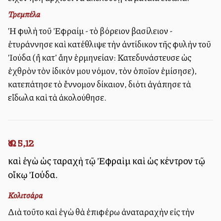
Τρεμπέλα
Ἡ φυλὴ τοῦ Ἐφραίμ - τὸ βόρειον βασίλειον -
ἐτυράννησε καὶ κατέθλιψε τὴν ἀντίδικον τῆς φυλὴν τοῦ
Ἰούδα (ἢ κατ’ ἄλλην ἑρμηνείαν: Κατεδυνάστευσε ὡς
ἐχθρὸν τὸν ἰδικόν μου νόμον, τὸν ὁποῖον ἐμίσησε),
κατεπάτησε τὸ ἔννομον δίκαιον, διότι ἀγάπησε τὰ
εἴδωλα καὶ τὰ ἀκολούθησε.
Ὡσ. 5,12
καὶ ἐγὼ ὡς ταραχὴ τῷ Ἐφραὶμ καὶ ὡς κέντρον τῷ
οἴκῳ Ἰούδα.
Κολιτσάρα
Διὰ τοῦτο καὶ ἐγὼ θὰ ἐπιφέρω ἀναταραχὴν εἰς τὴν