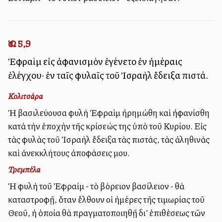
Ὡσ. 5,9
Ἐφραὶμ εἰς ἀφανισμὸν ἐγένετο ἐν ἡμέραις
ἐλέγχου· ἐν ταῖς φυλαῖς τοῦ Ἰσραὴλ ἔδειξα πιστά.
Κολιτσάρα
Ἡ βασιλεύουσα φυλὴ Ἐφραὶμ ἠρημώθη καὶ ἠφανίσθη
κατὰ τὴν ἐποχὴν τῆς κρίσεώς της ὑπὸ τοῦ Κυρίου. Εἰς
τὰς φυλὰς τοῦ Ἰσραὴλ ἔδειξα τὰς πιστάς, τὰς ἀληθινὰς
καὶ ἀνεκκλήτους ἀποφάσεις μου.
Τρεμπέλα
Ἡ φυλὴ τοῦ Ἐφραίμ - τὸ βόρειον βασίλειον - θὰ
καταστροφῇ, ὅταν ἔλθουν οἱ ἡμέρες τῆς τιμωρίας τοῦ
Θεοῦ, ἡ ὁποία θὰ πραγματοποιηθῇ δι’ ἐπιθέσεως τῶν