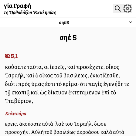
Ἁγία Γραφή
τῆς Ὀρθοδόξου Ἐκκλησίας
Ὡσηέ
5
Ὡσηέ
5
Ὡσ. 5,1
Ἀκούσατε ταῦτα, οἱ ἱερεῖς, καὶ προσέχετε, οἶκος
Ἰσραήλ, καὶ ὁ οἶκος τοῦ βασιλέως, ἐνωτίζεσθε,
διότι πρὸς ὑμᾶς ἐστι τὸ κρίμα· ὅτι παγὶς ἐγενήθητε
τῇ σκοπιᾷ καὶ ὡς δίκτυον ἐκτεταμένον ἐπὶ τὸ
Ἰταβύριον,
Κολιτσάρα
Ἱερεῖς, ἀκούσατε αὐτά, λαὲ τοῦ Ἰσραήλ, δῶσε
προσοχήν. Αὐλὴ τοῦ βασιλέως ἀκροάσου καλὰ αὐτὰ