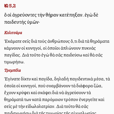
Ὡσ. 5,2
ὃ οἱ ἀγρεύοντες τὴν θήραν κατέπηξαν. ἐγὼ δὲ
παιδευτὴς ὑμῶν·
Κολιτσάρα
Ἐκάματε σεῖς διὰ τοὺς ἀνθρώπους ὅ,τι διὰ τὰ θηράματα
κάμνουν οἱ κυνηγοί, οἱ ὁποῖοι ἀπλώνουν πυκνὰς
παγίδας. Διὰ τοῦτο ἐγὼ θὰ σᾶς παιδεύσω καὶ θὰ σᾶς
τιμωρήσω.
Τρεμπέλα
Ἐγίνατε δίκτυ καὶ παγίδα, δηλαδὴ παγιδευτικὰ μέσα, τὰ
ὁποῖα οἱ κυνηγοί, ποὺ συλλαμβάνουν τὰ διάφορα ζῶα,
ἔχουν κρύψει καὶ σκάψει διὰ νὰ ἀγρεύσουν τὰ
θηράματά των κατὰ παρόμοιον τρόπον ἐνεργεῖτε καὶ
σεῖς μὲ τὴν εἰδωλολατρίαν. Διὰ τοῦτο θὰ σᾶς
παιδαγωγήσω διὰ τῆς τιμωρίας τῆς αἰχμαλωσίας.