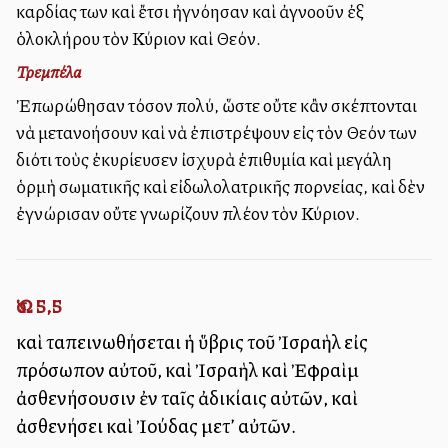
καρδίας των καὶ ἔτσι ἠγνόησαν καὶ ἀγνοοῦν ἐξ
ὁλοκλήρου τὸν Κύριον καὶ Θεόν.
Τρεμπέλα
Ἐπωρώθησαν τόσον πολύ, ὥστε οὔτε κἂν σκέπτονται
νὰ μετανοήσουν καὶ νὰ ἐπιστρέψουν εἰς τὸν Θεόν των
διότι τοὺς ἐκυρίευσεν ἰσχυρὰ ἐπιθυμία καὶ μεγάλη
ὁρμὴ σωματικῆς καὶ εἰδωλολατρικῆς πορνείας, καὶ δὲν
ἐγνώρισαν οὔτε γνωρίζουν πλέον τὸν Κύριον.
Ὡσ. 5,5
καὶ ταπεινωθήσεται ἡ ὕβρις τοῦ Ἰσραὴλ εἰς
πρόσωπον αὐτοῦ, καὶ Ἰσραὴλ καὶ Ἐφραὶμ
ἀσθενήσουσιν ἐν ταῖς ἀδικίαις αὐτῶν, καὶ
ἀσθενήσει καὶ Ἰούδας μετ’ αὐτῶν.