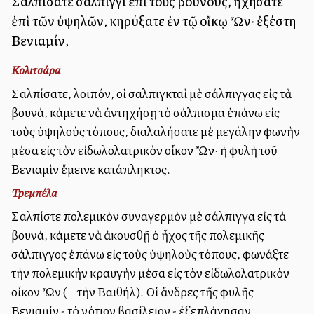
Σαλπίσατε σάλπιγγι ἐπὶ τοὺς βουνούς, ἠχήσατε
ἐπὶ τῶν ὑψηλῶν, κηρύξατε ἐν τῷ οἴκῳ Ὦν· ἐξέστη
Βενιαμίν,
Κολιτσάρα
Σαλπίσατε, λοιπόν, οἱ σαλπιγκταὶ μὲ σάλπιγγας εἰς τὰ
βουνά, κάμετε νὰ ἀντηχήσῃ τὸ σάλπισμα ἐπάνω εἰς
τοὺς ὑψηλοὺς τόπους, διαλαλήσατε μὲ μεγάλην φωνὴν
μέσα εἰς τὸν εἰδωλολατρικὸν οἶκον Ὤν· ἡ φυλὴ τοῦ
Βενιαμὶν ἔμεινε κατάπληκτος.
Τρεμπέλα
Σαλπίστε πολεμικὸν συναγερμὸν μὲ σάλπιγγα εἰς τὰ
βουνά, κάμετε νὰ ἀκουσθῇ ὁ ἦχος τῆς πολεμικῆς
σάλπιγγος ἐπάνω εἰς τοὺς ὑψηλοὺς τόπους, φωνάξτε
τὴν πολεμικὴν κραυγὴν μέσα εἰς τὸν εἰδωλολατρικὸν
οἶκον Ὦν (= τὴν Βαιθήλ). Οἱ ἄνδρες τῆς φυλῆς
Βενιαμίν - τὸ νότιον βασίλειον - ἐξεπλάγησαν.