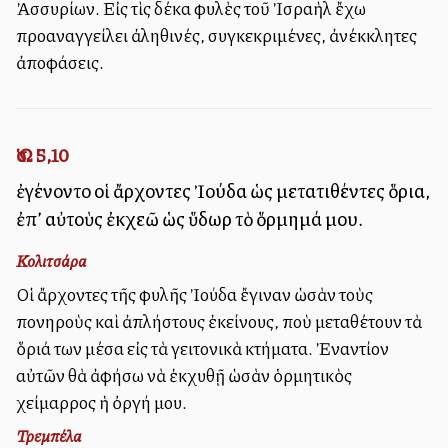
Ἀσσυρίων. Εἰς τὶς δέκα φυλὲς τοῦ Ἰσραὴλ ἔχω
προαναγγείλει ἀληθινές, συγκεκριμένες, ἀνέκκλητες
ἀποφάσεις.
Ὡσ. 5,10
ἐγένοντο οἱ ἄρχοντες Ἰούδα ὡς μετατιθέντες ὅρια,
ἐπ’ αὐτοὺς ἐκχεῶ ὡς ὕδωρ τὸ ὅρμημά μου.
Κολιτσάρα
Οἱ ἄρχοντες τῆς φυλῆς Ἰούδα ἔγιναν ὡσὰν τοὺς
πονηροὺς καὶ ἀπλήστους ἐκείνους, ποὺ μεταθέτουν τὰ
ὅριά των μέσα εἰς τὰ γειτονικὰ κτήματα. Ἐναντίον
αὐτῶν θὰ ἀφήσω νὰ ἐκχυθῇ ὡσὰν ὁρμητικὸς
χείμαρρος ἡ ὀργή μου.
Τρεμπέλα