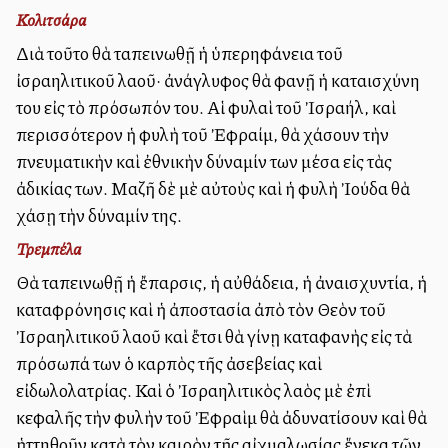
Κολιτσάρα
Διὰ τοῦτο θὰ ταπεινωθῇ ἡ ὑπερηφάνεια τοῦ
ἰσραηλιτικοῦ λαοῦ· ἀνάγλυφος θὰ φανῇ ἡ καταισχύνη
του εἰς τὸ πρόσωπόν του. Αἱ φυλαὶ τοῦ Ἰσραήλ, καὶ
περισσότερον ἡ φυλὴ τοῦ Ἐφραίμ, θὰ χάσουν τὴν
πνευματικὴν καὶ ἐθνικὴν δύναμίν των μέσα εἰς τὰς
ἀδικίας των. Μαζῆ δὲ μὲ αὐτοὺς καὶ ἡ φυλὴ Ἰούδα θὰ
χάσῃ τὴν δύναμίν της.
Τρεμπέλα
Θὰ ταπεινωθῇ ἡ ἔπαρσις, ἡ αὐθάδεια, ἡ ἀναισχυντία, ἡ
καταφρόνησις καὶ ἡ ἀποστασία ἀπὸ τὸν Θεὸν τοῦ
Ἰσραηλιτικοῦ λαοῦ καὶ ἔτσι θὰ γίνῃ καταφανὴς εἰς τὰ
πρόσωπά των ὁ καρπὸς τῆς ἀσεβείας καὶ
εἰδωλολατρίας. Καὶ ὁ Ἰσραηλιτικὸς λαὸς μὲ ἐπὶ
κεφαλῆς τὴν φυλὴν τοῦ Ἐφραὶμ θὰ ἀδυνατίσουν καὶ θὰ
ἡττηθοῦν κατὰ τὸν καιρὸν τῆς αἰχμαλωσίας ἕνεκα τῶν