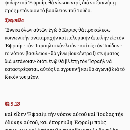
φυλὴν τοῦ Ἐφραίμ, θὰ γίνω κεντρί, διὰ νὰ ξυπνήσῃ
πρὸς μετάνοιαν τὸ βασίλειον τοῦ Ἰούδα.
Τρεμπέλα
Ἕνεκα ὅλων αὐτῶν ἐγὼ ὁ Κύριος θὰ προκαλέσω
κοινωνικὴν ἀναταραχὴν καὶ πολεμικὴν ἀπειλὴν εἰς τὸν
Ἐφραίμ - τὸν Ἰσραηλιτικὸν λαόν - καὶ εἰς τὸν Ἰούδαν -
τὸ νότιον βασίλειον - θὰ γίνω βουκέντρα ξυπνήματος
διὰ μετάνοιαν· διότι ἐνῷ θὰ βλέπῃ τὸν Ἰσραὴλ νὰ
καταστρέφεται, αὐτὸς θὰ ἀγρυπνῇ καὶ θὰ ἀγωνιᾷ διὰ τὸ
ἰδικόν του μέλλον.
Ὡσ. 5,13
καὶ εἶδεν Ἐφραὶμ τὴν νόσον αὐτοῦ καὶ Ἰούδας τὴν
ὀδύνην αὐτοῦ, καὶ ἐπορεύθη Ἐφραὶμ πρὸς