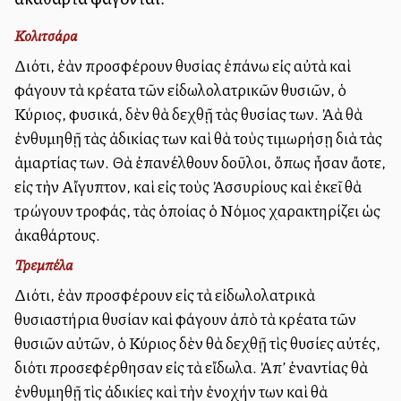
Κολιτσάρα
Διότι, ἐὰν προσφέρουν θυσίας ἐπάνω εἰς αὐτὰ καὶ
φάγουν τὰ κρέατα τῶν εἰδωλολατρικῶν θυσιῶν, ὁ
Κύριος, φυσικά, δὲν θὰ δεχθῇ τὰς θυσίας των. Ἀλλὰ θὰ
ἐνθυμηθῇ τὰς ἀδικίας των καὶ θὰ τοὺς τιμωρήσῃ διὰ τὰς
ἁμαρτίας των. Θὰ ἐπανέλθουν δοῦλοι, ὅπως ἦσαν ἄλλοτε,
εἰς τὴν Αἴγυπτον, καὶ εἰς τοὺς Ἀσσυρίους καὶ ἐκεῖ θὰ
τρώγουν τροφάς, τὰς ὁποίας ὁ Νόμος χαρακτηρίζει ὡς
ἀκαθάρτους.
Τρεμπέλα
Διότι, ἐὰν προσφέρουν εἰς τὰ εἰδωλολατρικὰ
θυσιαστήρια θυσίαν καὶ φάγουν ἀπὸ τὰ κρέατα τῶν
θυσιῶν αὐτῶν, ὁ Κύριος δὲν θὰ δεχθῇ τὶς θυσίες αὐτές,
διότι προσεφέρθησαν εἰς τὰ εἴδωλα. Ἀπ’ ἐναντίας θὰ
ἐνθυμηθῇ τὶς ἀδικίες καὶ τὴν ἐνοχήν των καὶ θὰ