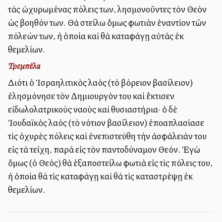
τὰς ὠχυρωμένας πόλεις των, λησμονοῦντες τὸν Θεὸν
ὡς βοηθόν των. Θὰ στείλω ὅμως φωτιὰν ἐναντίον τῶν
πόλεών των, ἡ ὁποία καὶ θὰ καταφάγῃ αὐτὰς ἐκ
θεμελίων.
Τρεμπέλα
Διότι ὁ Ἰσραηλιτικὸς λαός (τὸ βόρειον βασίλειον)
ἐλησμόνησε τὸν Δημιουργόν του καὶ ἔκτισεν
εἰδωλολατρικοὺς ναοὺς καὶ θυσιαστήρια· ὁ δὲ
Ἰουδαϊκὸς λαός (τὸ νότιον βασίλειον) ἐπολλαπλασίασε
τὶς ὀχυρὲς πόλεις καὶ ἐνεπιστεύθη τὴν ἀσφάλειάν του
εἰς τὰ τείχη, παρὰ εἰς τὸν παντοδύναμον Θεόν. Ἐγὼ
ὅμως (ὁ Θεός) θὰ ἐξαποστείλω φωτιὰ εἰς τὶς πόλεις του,
ἡ ὁποία θὰ τὶς καταφάγῃ καὶ θὰ τὶς καταστρέψῃ ἐκ
θεμελίων.