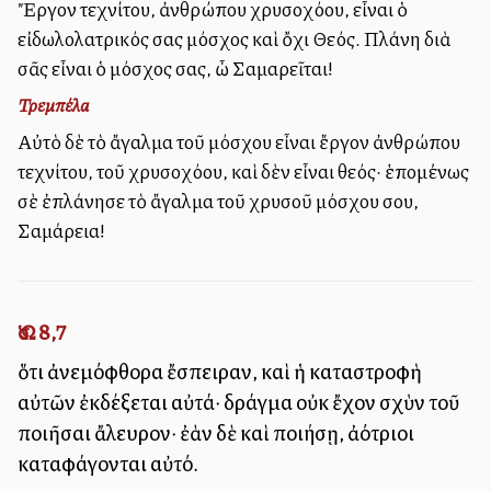
Ἔργον τεχνίτου, ἀνθρώπου χρυσοχόου, εἶναι ὁ
εἰδωλολατρικός σας μόσχος καὶ ὄχι Θεός. Πλάνη διὰ
σᾶς εἶναι ὁ μόσχος σας, ὦ Σαμαρεῖται!
Τρεμπέλα
Αὐτὸ δὲ τὸ ἄγαλμα τοῦ μόσχου εἶναι ἔργον ἀνθρώπου
τεχνίτου, τοῦ χρυσοχόου, καὶ δὲν εἶναι θεός· ἑπομένως
σὲ ἐπλάνησε τὸ ἄγαλμα τοῦ χρυσοῦ μόσχου σου,
Σαμάρεια!
Ὡσ. 8,7
ὅτι ἀνεμόφθορα ἔσπειραν, καὶ ἡ καταστροφὴ
αὐτῶν ἐκδέξεται αὐτά· δράγμα οὐκ ἔχον ἰσχὺν τοῦ
ποιῆσαι ἄλευρον· ἐὰν δὲ καὶ ποιήσῃ, ἀλλότριοι
καταφάγονται αὐτό.