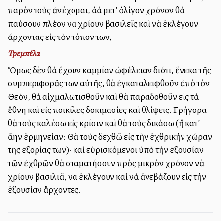
παρὸν τοὺς ἀνέχομαι, ἀλλὰ μετ’ ὀλίγον χρόνον θὰ
παύσουν πλέον νὰ χρίουν βασιλεῖς καὶ νὰ ἐκλέγουν
ἄρχοντας εἰς τὸν τόπον των,
Τρεμπέλα
Ὅμως δὲν θὰ ἔχουν καμμίαν ὠφέλειαν διότι, ἕνεκα τῆς
συμπεριφορᾶς των αὐτῆς, θὰ ἐγκαταλειφθοῦν ἀπὸ τὸν
Θεόν, θὰ αἰχμαλωτισθοῦν καὶ θὰ παραδοθοῦν εἰς τὰ
ἔθνη καὶ εἰς ποικίλες δοκιμασίες καὶ θλίψεις. Γρήγορα
θὰ τοὺς καλέσω εἰς κρίσιν καὶ θὰ τοὺς δικάσω (ἢ κατ’
ἄλλην ἑρμηνείαν: Θὰ τοὺς δεχθῶ εἰς τὴν ἐχθρικὴν χώραν
τῆς ἐξορίας των)· καὶ εὑρισκόμενοι ὑπὸ τὴν ἐξουσίαν
τῶν ἐχθρῶν θὰ σταματήσουν πρὸς μικρὸν χρόνον νὰ
χρίουν βασιλιᾶ, να ἐκλέγουν καὶ νὰ ἀνεβάζουν εἰς τὴν
ἐξουσίαν ἄρχοντες.