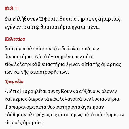
Ὡσ. 8,11
ὅτι ἐπλήθυνεν Ἐφραὶμ θυσιαστήρια, εἰς ἁμαρτίας
ἐγένοντο αὐτῷ θυσιαστήρια ἠγαπημένα.
Κολιτσάρα
διότι ἐπολλαπλασίασαν τὰ εἰδωλολατρικά των
θυσιαστήρια. Ἀλλὰ τὰ ἀγαπημένα των αὐτὰ
εἰδωλολατρικὰ θυσιαστήρια ἔγιναν αἰτία τῆς ἁμαρτίας
των καὶ τῆς καταστροφῆς των.
Τρεμπέλα
Διότι οἱ Ἰσραηλῖται συνεχίζουν νὰ αὐξάνουν ὁλονὲν
καὶ περισσότερον τὰ εἰδωλολατρικά των θυσιαστήρια.
Τὰ παράνομα αὐτὰ θυσιαστήρια τὰ ἀγάπησαν,
ἐδόθησαν ὁλοψύχως εἰς αὐτά· ὅμως αὐτὰ τοὺς ἔρριψαν
εἰς πολλὲς ἁμαρτίες.