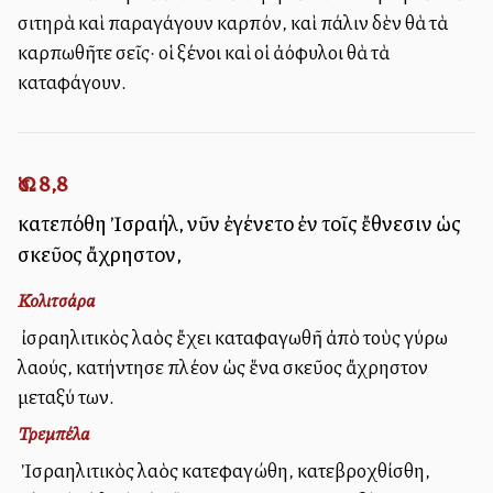
σιτηρὰ καὶ παραγάγουν καρπόν, καὶ πάλιν δὲν θὰ τὰ
καρπωθῆτε σεῖς· οἱ ξένοι καὶ οἱ ἀλλόφυλοι θὰ τὰ
καταφάγουν.
Ὡσ. 8,8
κατεπόθη Ἰσραήλ, νῦν ἐγένετο ἐν τοῖς ἔθνεσιν ὡς
σκεῦος ἄχρηστον,
Κολιτσάρα
Ὁ ἰσραηλιτικὸς λαὸς ἔχει καταφαγωθῆ ἀπὸ τοὺς γύρω
λαούς, κατήντησε πλέον ὡς ἕνα σκεῦος ἄχρηστον
μεταξύ των.
Τρεμπέλα
Ὁ Ἰσραηλιτικὸς λαὸς κατεφαγώθη, κατεβροχθίσθη,