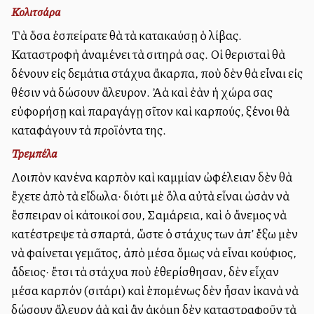
Κολιτσάρα
Τὰ ὅσα ἐσπείρατε θὰ τὰ κατακαύσῃ ὁ λίβας.
Καταστροφὴ ἀναμένει τὰ σιτηρά σας. Οἱ θερισταὶ θὰ
δένουν εἰς δεμάτια στάχυα ἄκαρπα, ποὺ δὲν θὰ εἶναι εἰς
θέσιν νὰ δώσουν ἄλευρον. Ἀλλὰ καὶ ἐὰν ἡ χώρα σας
εὐφορήσῃ καὶ παραγάγῃ σῖτον καὶ καρπούς, ξένοι θὰ
καταφάγουν τὰ προϊόντα της.
Τρεμπέλα
Λοιπὸν κανένα καρπὸν καὶ καμμίαν ὠφέλειαν δὲν θὰ
ἔχετε ἀπὸ τὰ εἴδωλα· διότι μὲ ὅλα αὐτὰ εἶναι ὡσὰν νὰ
ἔσπειραν οἱ κάτοικοί σου, Σαμάρεια, καὶ ὁ ἄνεμος νὰ
κατέστρεψε τὰ σπαρτά, ὥστε ὁ στάχυς των ἀπ’ ἔξω μὲν
νὰ φαίνεται γεμᾶτος, ἀπὸ μέσα ὅμως νὰ εἶναι κούφιος,
ἄδειος· ἔτσι τὰ στάχυα ποὺ ἐθερίσθησαν, δὲν εἶχαν
μέσα καρπόν (σιτάρι) καὶ ἑπομένως δὲν ἦσαν ἱκανὰ νὰ
δώσουν ἄλευρν ἀλλὰ καὶ ἂν ἀκόμη δὲν καταστραφοῦν τὰ