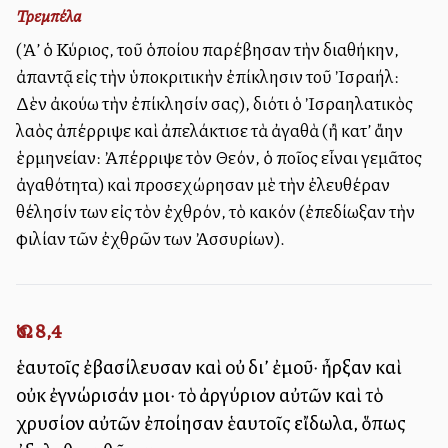
Τρεμπέλα
(Ἀλλ’ ὁ Κύριος, τοῦ ὁποίου παρέβησαν τὴν διαθήκην,
ἀπαντᾷ εἰς τὴν ὑποκριτικὴν ἐπίκλησιν τοῦ Ἰσραήλ:
Δὲν ἀκούω τὴν ἐπίκλησίν σας), διότι ὁ Ἰσραηλατικὸς
λαὸς ἀπέρριψε καὶ ἀπελάκτισε τὰ ἀγαθὰ (ἢ κατ’ ἄλλην
ἑρμηνείαν: Ἀπέρριψε τὸν Θεόν, ὁ Ὁποῖος εἶναι γεμᾶτος
ἀγαθότητα) καὶ προσεχώρησαν μὲ τὴν ἐλευθέραν
θέλησίν των εἰς τὸν ἐχθρόν, τὸ κακόν (ἐπεδίωξαν τὴν
φιλίαν τῶν ἐχθρῶν των Ἀσσυρίων).
Ὡσ. 8,4
ἑαυτοῖς ἐβασίλευσαν καὶ οὐ δι’ ἐμοῦ· ἦρξαν καὶ
οὐκ ἐγνώρισάν μοι· τὸ ἀργύριον αὐτῶν καὶ τὸ
χρυσίον αὐτῶν ἐποίησαν ἑαυτοῖς εἴδωλα, ὅπως