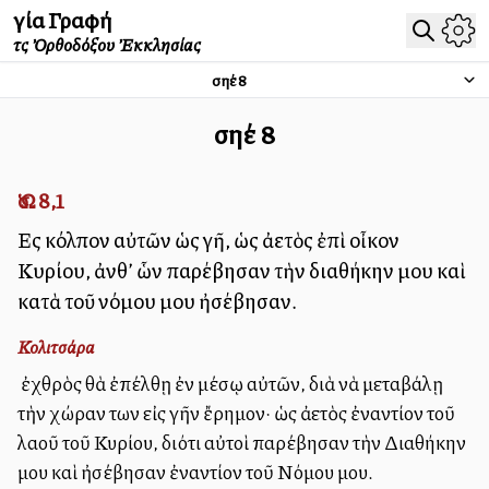
Ἁγία Γραφή
τῆς Ὀρθοδόξου Ἐκκλησίας
Ὡσηέ
8
Ὡσηέ
8
Ὡσ. 8,1
Εἰς κόλπον αὐτῶν ὡς γῆ, ὡς ἀετὸς ἐπὶ οἶκον
Κυρίου, ἀνθ’ ὧν παρέβησαν τὴν διαθήκην μου καὶ
κατὰ τοῦ νόμου μου ἠσέβησαν.
Κολιτσάρα
Ὁ ἐχθρὸς θὰ ἐπέλθῃ ἐν μέσῳ αὐτῶν, διὰ νὰ μεταβάλῃ
τὴν χώραν των εἰς γῆν ἔρημον· ὡς ἀετὸς ἐναντίον τοῦ
λαοῦ τοῦ Κυρίου, διότι αὐτοὶ παρέβησαν τὴν Διαθήκην
μου καὶ ἠσέβησαν ἐναντίον τοῦ Νόμου μου.