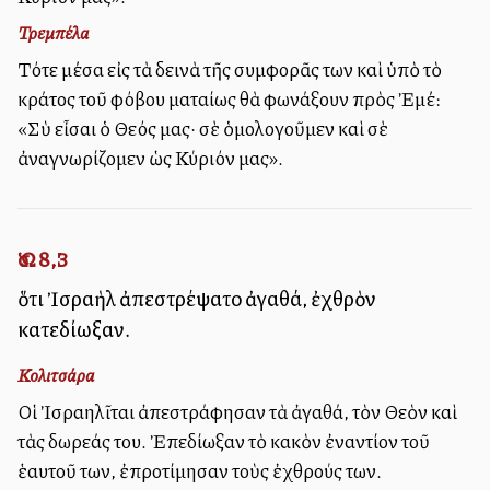
Τρεμπέλα
Τότε μέσα εἰς τὰ δεινὰ τῆς συμφορᾶς των καὶ ὑπὸ τὸ
κράτος τοῦ φόβου ματαίως θὰ φωνάξουν πρὸς Ἐμέ:
«Σὺ εἶσαι ὁ Θεός μας· σὲ ὁμολογοῦμεν καὶ σὲ
ἀναγνωρίζομεν ὡς Κύριόν μας».
Ὡσ. 8,3
ὅτι Ἰσραὴλ ἀπεστρέψατο ἀγαθά, ἐχθρὸν
κατεδίωξαν.
Κολιτσάρα
Οἱ Ἰσραηλῖται ἀπεστράφησαν τὰ ἀγαθά, τὸν Θεὸν καὶ
τὰς δωρεάς του. Ἐπεδίωξαν τὸ κακὸν ἐναντίον τοῦ
ἑαυτοῦ των, ἐπροτίμησαν τοὺς ἐχθρούς των.