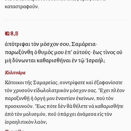
καταστραφοῦν.
Ὡσ. 8,5
ἀπότριψαι τὸν μόσχον σου, Σαμάρεια·
παρωξύνθη ὁ θυμός μου ἐπ’ αὐτούς· ἕως τίνος οὐ
μὴ δύνωνται καθαρισθῆναι ἐν τῷ Ἰσραήλ;
Κολιτσάρα
Κάτοικοι τῆς Σαμαρείας, συντρίψατε καὶ ἐξαφανίσατε
τὸν χρυσοῦν εἰδωλολατρικὸν μόσχον σας. Ἔχει πλέον
παροξυνθῇ ἡ ὀργή μου ἐναντίον ἐκείνων, ποὺ τὸν
προσκυνοῦν. Ἕως πότε δὲν θὰ θέλετε νὰ καθαρισθῆτε
ἀπὸ τὸν μολυσμόν, ποῦ ὑπάρχει ἀνάμεσα εἰς τὸν
ἰσραηλιτικὸν λαόν;