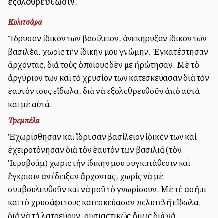
ἐξολοθρευθῶσιν.
Κολιτσάρα
Ἵδρυσαν ἰδικόν των βασίλειον, ἀνεκήρυξαν ἰδικόν των
βασιλέα, χωρὶς τὴν ἰδικήν μου γνώμην. Ἐγκατέστησαν
ἄρχοντας, διὰ τοὺς ὁποίους δὲν με ἠρώτησαν. Μὲ τὸ
ἀργύριόν των καὶ τὸ χρυσίον των κατεσκεύασαν διὰ τὸν
ἑαυτόν τους εἴδωλα, διὰ νὰ ἐξολοθρευθοῦν ἀπὸ αὐτὰ
καὶ μὲ αὐτά.
Τρεμπέλα
Ἐχωρίσθησαν καὶ ἴδρυσαν βασίλειον ἰδικόν των καὶ
ἐχειροτόνησαν διὰ τὸν ἑαυτόν των βασιλιᾶ (τὸν
Ἱεροβοάμ) χωρὶς τὴν ἰδικήν μου συγκατάθεσιν καὶ
ἔγκρισιν ἀνέδειξαν ἄρχοντας, χωρὶς νὰ μὲ
συμβουλευθοῦν καὶ νὰ μοῦ τὸ γνωρίσουν. Μὲ τὸ ἀσῆμι
καὶ τὸ χρυσάφι τους κατεσκεύασαν πολυτελῆ εἴδωλα,
διὰ νὰ τὰ λατρεύουν, οὐσιαστικῶς ὅμως διὰ νὰ