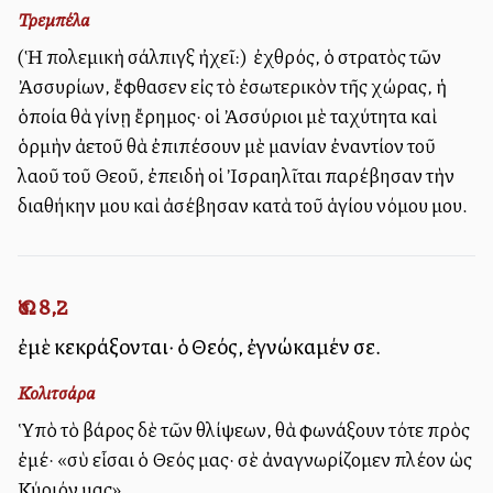
Τρεμπέλα
(Ἡ πολεμικὴ σάλπιγξ ἠχεῖ:) Ὁ ἐχθρός, ὁ στρατὸς τῶν
Ἀσσυρίων, ἔφθασεν εἰς τὸ ἐσωτερικὸν τῆς χώρας, ἡ
ὁποία θὰ γίνῃ ἔρημος· οἱ Ἀσσύριοι μὲ ταχύτητα καὶ
ὁρμὴν ἀετοῦ θὰ ἐπιπέσουν μὲ μανίαν ἐναντίον τοῦ
λαοῦ τοῦ Θεοῦ, ἐπειδὴ οἱ Ἰσραηλῖται παρέβησαν τὴν
διαθήκην μου καὶ ἀσέβησαν κατὰ τοῦ ἁγίου νόμου μου.
Ὡσ. 8,2
ἐμὲ κεκράξονται· ὁ Θεός, ἐγνώκαμέν σε.
Κολιτσάρα
Ὑπὸ τὸ βάρος δὲ τῶν θλίψεων, θὰ φωνάξουν τότε πρὸς
ἐμέ· «σὺ εἷσαι ὁ Θεός μας· σὲ ἀναγνωρίζομεν πλέον ὡς
Κύριόν μας».