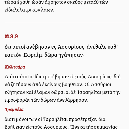
τώρα ἐχάθη ὡσὰν ἄχρηστον σκεῦος μεταξὺ τῶν
εἰδωλολατρικῶν λαῶν,
Ὡσ. 8,9
ὅτι αὐτοὶ ἀνέβησαν εἰς Ἀσσυρίους· ἀνέθαλε καθ’
ἑαυτὸν Ἐφραίμ, δῶρα ἠγάπησαν·
Κολιτσάρα
Διότι αὐτοὶ οἱ ἴδιοι μετέβησαν εἰς τοὺς Ἀσσυρίους, διὰ
νὰ ζητήσουν ἀπὸ ἐκείνους βοήθειαν. Οἱ Ἀσσύριοι
ἐζήτησαν καὶ ἔλαβαν δῶρα, οἱ δὲ Ἰσραηλῖται μετὰ τὴν
προσφορὰν τῶν δώρων ἀνεθάρρησαν.
Τρεμπέλα
διότι μόνοι των οἱ Ἰσραηλῖται προσέτρεξαν διὰ
βοήθειαν εἰς τοὺς Ἀσσυρίους. Ἕνεκα τῆς συμμαχίας