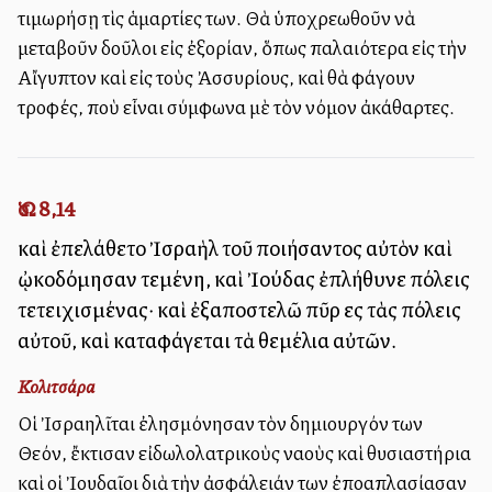
τιμωρήσῃ τὶς ἁμαρτίες των. Θὰ ὑποχρεωθοῦν νὰ
μεταβοῦν δοῦλοι εἰς ἐξορίαν, ὅπως παλαιότερα εἰς τὴν
Αἴγυπτον καὶ εἰς τοὺς Ἀσσυρίους, καὶ θὰ φάγουν
τροφές, ποὺ εἶναι σύμφωνα μὲ τὸν νόμον ἀκάθαρτες.
Ὡσ. 8,14
καὶ ἐπελάθετο Ἰσραὴλ τοῦ ποιήσαντος αὐτὸν καὶ
ᾠκοδόμησαν τεμένη, καὶ Ἰούδας ἐπλήθυνε πόλεις
τετειχισμένας· καὶ ἐξαποστελῶ πῦρ εἰς τὰς πόλεις
αὐτοῦ, καὶ καταφάγεται τὰ θεμέλια αὐτῶν.
Κολιτσάρα
Οἱ Ἰσραηλῖται ἐλησμόνησαν τὸν δημιουργόν των
Θεόν, ἔκτισαν εἰδωλολατρικοὺς ναοὺς καὶ θυσιαστήρια
καὶ οἱ Ἰουδαῖοι διὰ τὴν ἀσφάλειάν των ἐπολλαπλασίασαν