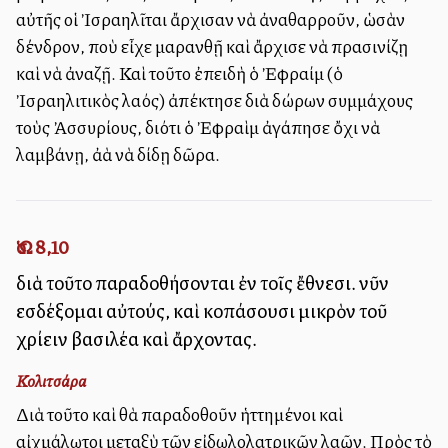
αὐτῆς οἱ Ἰσραηλῖται ἄρχισαν νὰ ἀναθαρροῦν, ὡσὰν
δένδρον, ποὺ εἶχε μαρανθῇ καὶ ἄρχισε νὰ πρασινίζῃ
καὶ νὰ ἀναζῇ. Καὶ τοῦτο ἐπειδὴ ὁ Ἐφραίμ (ὁ
Ἰσραηλιτικὸς λαός) ἀπέκτησε διὰ δώρων συμμάχους
τοὺς Ἀσσυρίους, διότι ὁ Ἐφραὶμ ἀγάπησε ὄχι νὰ
λαμβάνῃ, ἀλλὰ νὰ δίδῃ δῶρα.
Ὡσ. 8,10
διὰ τοῦτο παραδοθήσονται ἐν τοῖς ἔθνεσι. νῦν
εἰσδέξομαι αὐτούς, καὶ κοπάσουσι μικρὸν τοῦ
χρίειν βασιλέα καὶ ἄρχοντας.
Κολιτσάρα
Διὰ τοῦτο καὶ θὰ παραδοθοῦν ἡττημένοι καὶ
αἰχμάλωτοι μεταξὺ τῶν εἰδωλολατρικῶν λαῶν. Πρὸς τὸ