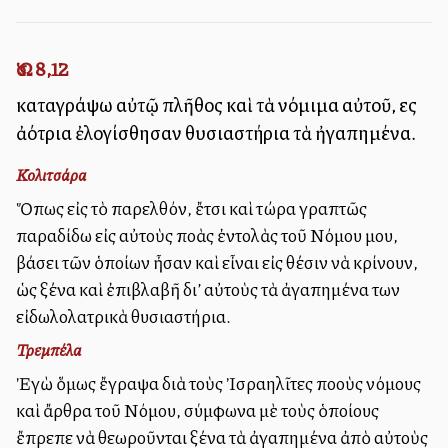
Ὡσ. 8,12
καταγράψω αὐτῷ πλῆθος καὶ τὰ νόμιμα αὐτοῦ, εἰς
ἀλλότρια ἐλογίσθησαν θυσιαστήρια τὰ ἠγαπημένα.
Κολιτσάρα
Ὅπως εἰς τὸ παρελθόν, ἔτσι καὶ τώρα γραπτῶς
παραδίδω εἰς αὐτοὺς πολλὰς ἐντολὰς τοῦ Νόμου μου,
βάσει τῶν ὁποίων ἦσαν καὶ εἶναι εἰς θέσιν νὰ κρίνουν,
ὡς ξένα καὶ ἐπιβλαβῆ δι’ αὐτοὺς τὰ ἀγαπημένα των
εἰδωλολατρικὰ θυσιαστήρια.
Τρεμπέλα
Ἐγὼ ὅμως ἔγραψα διὰ τοὺς Ἰσραηλῖτες πολλοὺς νόμους
καὶ ἄρθρα τοῦ Νόμου, σύμφωνα μὲ τοὺς ὁποίους
ἔπρεπε νὰ θεωροῦνται ξένα τὰ ἀγαπημένα ἀπὸ αὐτοὺς