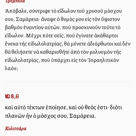
Τρεμπέλα
Ἀπόβαλε, σύντριψε τὸ εἴδωλον τοῦ χρυσοῦ μόσχου
σου, Σαμάρεια· ἄναψε ὁ θυμός μου εἰς τὸν ὕψιστον
βαθμὸν ἐναντίον αὐτῶν, ποὺ προσκυνοῦν τοῦτο τὸ
εἴδωλον. Μέχρι πότε σεῖς, ποὺ ἐγίνατε ἀκάθαρτοι
ἕνεκα τῆς εἰδωλολατρίας, θὰ μένετε ἀδιόρθωτοι καὶ δὲν
θὰ θελήσετε νὰ καθαρισθῆτε ἀπὸ τὸν μολυσμὸν τῆς
εἰδωλολατρίας, ποὺ ὑπάρχει εἰς τὸν Ἰσραηλιτικὸν
λαόν;
Ὡσ. 8,6
καὶ αὐτὸ τέκτων ἐποίησε, καὶ οὐ θεός ἐστι· διότι
πλανῶν ἦν ὁ μόσχος σου, Σαμάρεια.
Κολιτσάρα