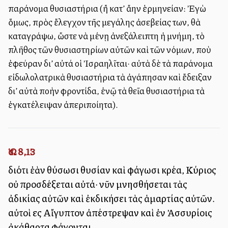
παράνομα θυσιαστήρια (ἢ κατ’ ἄλλην ἑρμηνείαν: Ἐγὼ
ὅμως, πρὸς ἔλεγχον τῆς μεγάλης ἀσεβείας των, θὰ
καταγράψω, ὥστε νὰ μένῃ ἀνεξάλειπτη ἡ μνήμη, τὸ
πλῆθος τῶν θυσιαστηρίων αὐτῶν καὶ τῶν νόμων, ποὺ
ἐφεύραν δι’ αὐτά οἱ Ἰσραηλῖται· αὐτὰ δὲ τὰ παράνομα
εἰδωλολατρικὰ θυσιαστήρια τὰ ἀγάπησαν καὶ ἔδειξαν
δι’ αὐτὰ πολλὴν φροντίδα, ἐνῷ τὰ θεῖα θυσιαστήρια τὰ
ἐγκατέλειψαν ἀπεριποίητα).
Ὡσ. 8,13
διότι ἐὰν θύσωσι θυσίαν καὶ φάγωσι κρέα, Κύριος
οὐ προσδέξεται αὐτά· νῦν μνησθήσεται τὰς
ἀδικίας αὐτῶν καὶ ἐκδικήσει τὰς ἁμαρτίας αὐτῶν.
αὐτοὶ εἰς Αἴγυπτον ἀπέστρεψαν καὶ ἐν Ἀσσυρίοις
ἀκάθαρτα φάγονται.