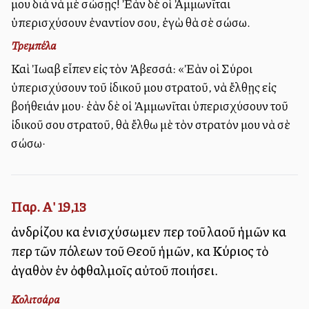
μου διὰ νὰ μὲ σώσῃς! Ἐὰν δὲ οἱ Ἀμμωνῖται
ὑπερισχύσουν ἐναντίον σου, ἐγὼ θὰ σὲ σώσω.
Τρεμπέλα
Καὶ Ἰωαβ εἶπεν εἰς τὸν Ἀβεσσά: «Ἐὰν οἱ Σύροι
ὑπερισχύσουν τοῦ ἰδικοῦ μου στρατοῦ, νὰ ἔλθῃς εἰς
βοήθειάν μου· ἐὰν δὲ οἱ Ἀμμωνῖται ὑπερισχύσουν τοῦ
ἰδικοῦ σου στρατοῦ, θὰ ἔλθω μὲ τὸν στρατόν μου νὰ σὲ
σώσω·
Παρ. Α' 19,13
ἀνδρίζου καὶ ἐνισχύσωμεν περὶ τοῦ λαοῦ ἡμῶν καὶ
περὶ τῶν πόλεων τοῦ Θεοῦ ἡμῶν, καὶ Κύριος τὸ
ἀγαθὸν ἐν ὀφθαλμοῖς αὐτοῦ ποιήσει.
Κολιτσάρα