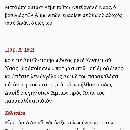
Μετὰ ἀπὸ αὐτὰ συνέβη τοῦτο: Ἀπέθανεν ὁ Ναάς, ὁ
βασιλιᾶς τῶν Ἀμμωνιτῶν, ἐβασίλευσε δὲ ὡς διάδοχός
του ὁ Ἀνάν, ὁ υἱός του.
Παρ. Α' 19,2
καὶ εἶπε Δαυΐδ· ποιήσω ἔλεος μετὰ Ἀνὰν υἱοῦ
Ναάς, ὡς ἐποίησεν ὁ πατὴρ αὐτοῦ μετ’ ἐμοῦ ἔλεος·
καὶ ἀπέστειλεν ἀγγέλους Δαυῒδ τοῦ παρακαλέσαι
αὐτὸν περὶ τοῦ πατρὸς αὐτοῦ. καὶ ἦλθον παῖδες
Δαυῒδ εἰς γῆν υἱῶν Ἀμμὼν πρὸς Ἀνὰν τοῦ
παρακαλέσαι αὐτόν.
Κολιτσάρα
Εἶπε τότε ὁ Δαυΐδ· «ἂς δείξω καλωσύνην πρὸς τὸν