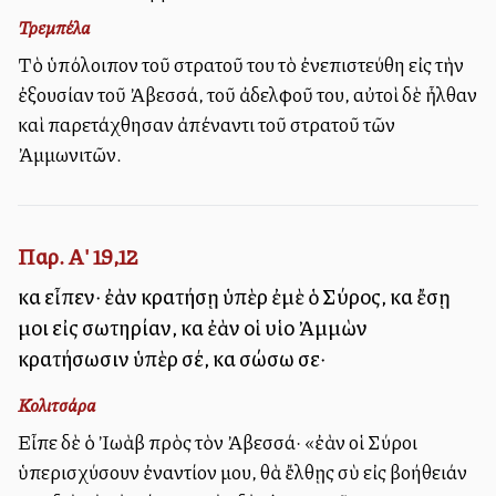
Τρεμπέλα
Τὸ ὑπόλοιπον τοῦ στρατοῦ του τὸ ἐνεπιστεύθη εἰς τὴν
ἐξουσίαν τοῦ Ἀβεσσά, τοῦ ἀδελφοῦ του, αὐτοὶ δὲ ἦλθαν
καὶ παρετάχθησαν ἀπέναντι τοῦ στρατοῦ τῶν
Ἀμμωνιτῶν.
Παρ. Α' 19,12
καὶ εἶπεν· ἐὰν κρατήσῃ ὑπὲρ ἐμὲ ὁ Σύρος, καὶ ἔσῃ
μοι εἰς σωτηρίαν, καὶ ἐὰν οἱ υἱοὶ Ἀμμὼν
κρατήσωσιν ὑπὲρ σέ, καὶ σώσω σε·
Κολιτσάρα
Εἶπε δὲ ὁ Ἰωὰβ πρὸς τὸν Ἀβεσσά· «ἐὰν οἱ Σύροι
ὑπερισχύσουν ἐναντίον μου, θὰ ἔλθῃς σὺ εἰς βοήθειάν