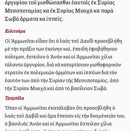
ἀργυρίου τοῦ μισθώσασθαι ἑαυτοῖς ἐκ Συρίας
Μεσοποταμίας καὶ ἐκ Συρίας Μοοχὰ καὶ παρὰ
Σωβὰ ἅρματα καὶ ἱππεῖς.
Κολιτσάρα
Οἱ Ἀμμωνῖται εἶδαν ὅτι ὁ λαὸς τοῦ Δαυῒδ προσεβλήθη
μὲ τὴν πρᾶξιν των ἐκείνην καί, ἐπειδὴ ἐφοβήθησαν
πόλεμον, ἔστειλεν ὁ Ἀνὰν καὶ οἱ Ἀμμωνῖται χίλια
τάλαντα ἀργυρίου, διὰ νὰ καταρτίσουν μισθοφορικὸν
στρατὸν ἐκ πολεμικῶν ἁρμάτων καὶ ἱππέων διὰ τὸν
ἑαυτόν των ἀπὸ τὴν Συρίαν τῆς Μεσοποταμίας, ἀπὸ
τὴν Συρίαν Μοοχὰ καὶ ἀπὸ τὸ βασίλειον Σωβά.
Τρεμπέλα
Ὅταν οἱ Ἀμμωνῖται ἐκατάλαβαν ὅτι προσεβλήθη ὁ
λαὸς τοῦ Δαβὶδ καὶ ἄρα ἔπεσαν εἰς τὴν δυσμένειάν του,
ὁ βασιλιᾶς Ἀνὰν καὶ οἱ Ἀμμωνῖται ἔστειλαν χίλια