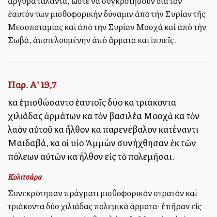
ἀργυρὰ τάλαντα, ὥστε να συγκροτήσουν διὰ τὸν
ἑαυτόν των μισθοφορικὴν δύναμιν ἀπὸ τὴν Συρίαν τῆς
Μεσοποταμίας καὶ ἀπὸ τὴν Συρίαν Μοοχὰ καὶ ἀπὸ τὴν
Σωβά, ἀποτελουμένην ἀπὸ ἅρματα καὶ ἱππεῖς.
Παρ. Α' 19,7
καὶ ἐμισθώσαντο ἑαυτοῖς δύο καὶ τριάκοντα
χιλιάδας ἁρμάτων καὶ τὸν βασιλέα Μοοχὰ καὶ τὸν
λαὸν αὐτοῦ καὶ ἦλθον καὶ παρενέβαλον κατέναντι
Μαιδαβά, καὶ οἱ υἱοὶ Ἀμμὼν συνήχθησαν ἐκ τῶν
πόλεων αὐτῶν καὶ ἦλθον εἰς τὸ πολεμῆσαι.
Κολιτσάρα
Συνεκρότησαν πράγματι μισθοφορικὸν στρατὸν καὶ
τριάκοντα δύο χιλιάδας πολεμικὰ ἅρματα· ἐπῆραν εἰς