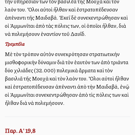
τὴν ὑπηρεσίαν των τὸν βασιλέα τῆς Μοοχὰ καὶ τὸν
λαόν του. Ὅλοι αὐτοὶ ἦλθαν καὶ ἐστρατοπέδευσαν
ἀπέναντι τῆς Μαιδαβά. Ἐκεῖ δὲ συνεκεντρώθησαν καὶ
οἱ Ἀμμωνῖται ἀπὸ τὰς πόλεις των, οἱ ὁποῖοι ἦλθαν, διὰ
νὰ πολεμήσουν ἐναντίον τοῦ Δαυΐδ.
Τρεμπέλα
Μὲ τὸν τρόπον αὐτὸν συνεκρότησαν στρατιωτικὴν
μισθοφορικὴν δύναμιν διὰ τὸν ἑαυτόν των ἀπὸ τριάντα
δύο χιλιάδες (32.000) πολεμικὰ ἅρματα καὶ τὸν
βασιλιᾶ τῆς Μοοχὰ καὶ τὸν λαόν του. Ὅλοι αὐτοὶ ἦλθαν
καὶ ἐστρατοπέδευσαν ἀπέναντι ἀπὸ τὴν Μαιδαβά, ἐνῷ
οἱ Ἀμμωνῖται συνεκεντρώθησαν ἀπὸ τὶς πόλεις των καὶ
ἦλθαν διὰ νὰ πολεμήσουν.
Παρ. Α' 19,8