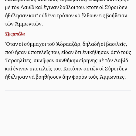
μὲ τὸν Δαυῒδ καὶ ἔγιναν δοῦλοι του. Ἔκτοτε οἱ Σύροι δὲν
ἠθέλησαν κατ’ οὐδένα τρόπον νὰ ἔλθουν εἰς βοήθειαν
τῶν Ἀμμωνιτῶν.
Τρεμπέλα
Ὅταν οἱ σύμμαχοι τοῦ Ἀδρααζάρ, δηλαδὴ οἱ βασιλεῖς,
ποὺ ἦσαν ὑποτελεῖς του, εἶδαν ὅτι ἐνικήθησαν ἀπὸ τοὺς
Ἰσραηλίτες, συνῆψαν συνθήκην εἰρήνης μὲ τὸν Δαβὶδ
καὶ ἔγιναν ὑποτελεῖς του. Κατόπιν αὐτῶν οἱ Σύροι δὲν
ἠθέλησαν νὰ βοηθήσουν ἄλλην φορὰν τοὺς Ἀμμωνῖτες.