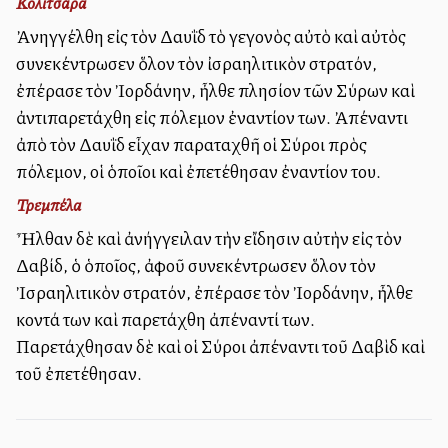
Κολιτσάρα
Ἀνηγγέλθη εἰς τὸν Δαυῒδ τὸ γεγονὸς αὐτὸ καὶ αὐτὸς
συνεκέντρωσεν ὅλον τὸν ἰσραηλιτικὸν στρατόν,
ἐπέρασε τὸν Ἰορδάνην, ἦλθε πλησίον τῶν Σύρων καὶ
ἀντιπαρετάχθη εἰς πόλεμον ἐναντίον των. Ἀπέναντι
ἀπὸ τὸν Δαυῒδ εἶχαν παραταχθῆ οἱ Σύροι πρὸς
πόλεμον, οἱ ὁποῖοι καὶ ἐπετέθησαν ἐναντίον του.
Τρεμπέλα
Ἦλθαν δὲ καὶ ἀνήγγειλαν τὴν εἴδησιν αὐτὴν εἰς τὸν
Δαβίδ, ὁ ὁποῖος, ἀφοῦ συνεκέντρωσεν ὅλον τὸν
Ἰσραηλιτικὸν στρατόν, ἐπέρασε τὸν Ἰορδάνην, ἦλθε
κοντά των καὶ παρετάχθη ἀπέναντί των.
Παρετάχθησαν δὲ καὶ οἱ Σύροι ἀπέναντι τοῦ Δαβὶδ καὶ
τοῦ ἐπετέθησαν.