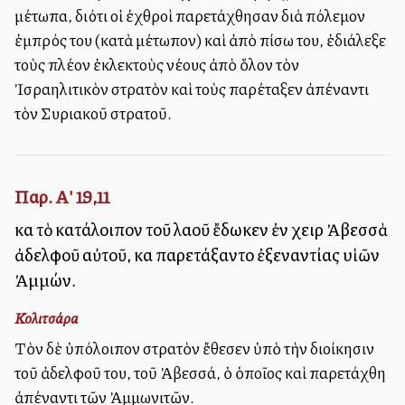
μέτωπα, διότι οἱ ἐχθροὶ παρετάχθησαν διὰ πόλεμον
ἐμπρός του (κατὰ μέτωπον) καὶ ἀπὸ πίσω του, ἐδιάλεξε
τοὺς πλέον ἐκλεκτοὺς νέους ἀπὸ ὅλον τὸν
Ἰσραηλιτικὸν στρατὸν καὶ τοὺς παρέταξεν ἀπέναντι
τὸν Συριακοῦ στρατοῦ.
Παρ. Α' 19,11
καὶ τὸ κατάλοιπον τοῦ λαοῦ ἔδωκεν ἐν χειρὶ Ἀβεσσὰ
ἀδελφοῦ αὐτοῦ, καὶ παρετάξαντο ἐξεναντίας υἱῶν
Ἀμμών.
Κολιτσάρα
Τὸν δὲ ὑπόλοιπον στρατὸν ἔθεσεν ὑπὸ τὴν διοίκησιν
τοῦ ἀδελφοῦ του, τοῦ Ἀβεσσά, ὁ ὁποῖος καὶ παρετάχθη
ἀπέναντι τῶν Ἀμμωνιτῶν.