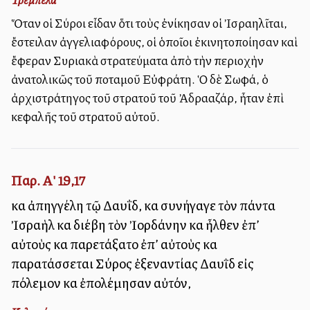
Ὅταν οἱ Σύροι εἶδαν ὅτι τοὺς ἐνίκησαν οἱ Ἰσραηλῖται,
ἔστειλαν ἀγγελιαφόρους, οἱ ὁποῖοι ἐκινητοποίησαν καὶ
ἔφεραν Συριακὰ στρατεύματα ἀπὸ τὴν περιοχὴν
ἀνατολικῶς τοῦ ποταμοῦ Εὐφράτη. Ὁ δὲ Σωφά, ὁ
ἀρχιστράτηγος τοῦ στρατοῦ τοῦ Ἀδρααζάρ, ἦταν ἐπὶ
κεφαλῆς τοῦ στρατοῦ αὐτοῦ.
Παρ. Α' 19,17
καὶ ἀπηγγέλη τῷ Δαυΐδ, καὶ συνήγαγε τὸν πάντα
Ἰσραὴλ καὶ διέβη τὸν Ἰορδάνην καὶ ἦλθεν ἐπ’
αὐτοὺς καὶ παρετάξατο ἐπ’ αὐτοὺς καὶ
παρατάσσεται Σύρος ἐξεναντίας Δαυῒδ εἰς
πόλεμον καὶ ἐπολέμησαν αὐτόν,