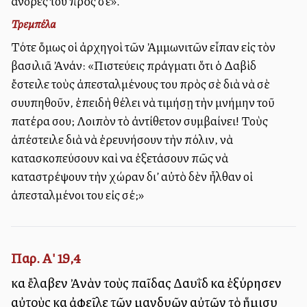
ἄνδρες του πρὸς σέ».
Τρεμπέλα
Τότε ὅμως οἱ ἀρχηγοὶ τῶν Ἀμμωνιτῶν εἶπαν εἰς τὸν
βασιλιᾶ Ἀνάν: «Πιστεύεις πράγματι ὅτι ὁ Δαβὶδ
ἔστειλε τοὺς ἀπεσταλμένους του πρὸς σὲ διὰ νὰ σὲ
συλλυπηθοῦν, ἐπειδὴ θέλει νὰ τιμήσῃ τὴν μνήμην τοῦ
πατέρα σου; Λοιπὸν τὸ ἀντίθετον συμβαίνει! Τοὺς
ἀπέστειλε διὰ νὰ ἐρευνήσουν τὴν πόλιν, νὰ
κατασκοπεύσουν καὶ να ἐξετάσουν πῶς νὰ
καταστρέψουν τὴν χώραν δι’ αὐτὸ δὲν ἦλθαν οἱ
ἀπεσταλμένοι του εἰς σέ;»
Παρ. Α' 19,4
καὶ ἔλαβεν Ἀνὰν τοὺς παῖδας Δαυῒδ καὶ ἐξύρησεν
αὐτοὺς καὶ ἀφεῖλε τῶν μανδυῶν αὐτῶν τὸ ἥμισυ