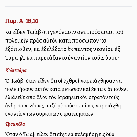
Παρ. Α' 19,10
καὶ εἶδεν Ἰωὰβ ὅτι γεγόνασιν ἀντιπρόσωποι τοῦ
πολεμεῖν πρὸς αὐτὸν κατὰ πρόσωπον καὶ
ἐξόπισθεν, καὶ ἐξελέξατο ἐκ παντὸς νεανίου ἐξ
Ἰσραήλ, καὶ παρετάξαντο ἐναντίον τοῦ Σύρου·
Κολιτσάρα
Ὁ Ἰωάβ, ὅταν εἶδεν ὅτι οἱ ἐχθροὶ παρετάχθησαν νὰ
πολεμήσουν αὐτὸν κατὰ μέτωπον καὶ ἐκ τῶν ὄπισθεν,
ἐδιάλεξε ἀπὸ ὅλον τὸν ἰσραηλιτικὸν στρατὸν τοὺς
ἀνδρείους νέους, μαζῆ μὲ τοὺς ὁποίους παρετάχθη
ἐναντίον τῶν συριακῶν στρατευμάτων.
Τρεμπέλα
Ὅταν ὁ Ἰωὰβ εἶδεν ὅτι εἶχε νὰ πολεμήσῃ εἰς δύο