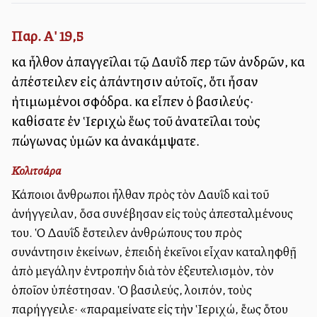
Παρ. Α' 19,5
καὶ ἦλθον ἀπαγγεῖλαι τῷ Δαυῒδ περὶ τῶν ἀνδρῶν, καὶ
ἀπέστειλεν εἰς ἀπάντησιν αὐτοῖς, ὅτι ἦσαν
ἠτιμωμένοι σφόδρα. καὶ εἶπεν ὁ βασιλεύς·
καθίσατε ἐν Ἱεριχὼ ἕως τοῦ ἀνατεῖλαι τοὺς
πώγωνας ὑμῶν καὶ ἀνακάμψατε.
Κολιτσάρα
Κάποιοι ἄνθρωποι ἦλθαν πρὸς τὸν Δαυῒδ καὶ τοῦ
ἀνήγγειλαν, ὅσα συνέβησαν εἰς τοὺς ἀπεσταλμένους
του. Ὁ Δαυῒδ ἔστειλεν ἀνθρώπους του πρὸς
συνάντησιν ἐκείνων, ἐπειδὴ ἐκεῖνοι εἶχαν καταληφθῇ
ἀπὸ μεγάλην ἐντροπὴν διὰ τὸν ἐξευτελισμὸν, τὸν
ὁποῖον ὑπέστησαν. Ὁ βασιλεύς, λοιπόν, τοὺς
παρήγγειλε· «παραμείνατε εἰς τὴν Ἱεριχώ, ἕως ὅτου