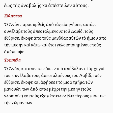
ἕως τῆς ἀναβολῆς καὶ ἀπέστειλεν αὐτούς.
Κολιτσάρα
Ὁ Ἀνὰν παρασυρθεὶς ἀπὸ τὰς εἰσηγήσεις αὐτάς,
συνέλαβε τοὺς ἀπεσταλμένους τοῦ Δαυΐδ, τοὺς
ἐξύρισε, ἔκοψε ἀπὸ τοὺς μανδύας αὐτῶν τὸ ἥμισυ ἀπὸ
τὴν μέσην καὶ κάτω καὶ ἔτσι γελοιοποιημένους τοὺς
ἀπέπεμψε.
Τρεμπέλα
Ὁ Ἀνάν, κατόπιν τῶν ὅσων τοῦ ὑπέβαλαν οἱ ἀρχηγοί
του, συνέλαβε τοὺς ἀπεσταλμένους τοῦ Δαβίδ, τοὺς
ἐξύρισε, ἔκοψε καὶ ἀφῄρεσε τὸ μισὸ τμῆμα τῶν
μανδυῶν των ἀπὸ κάτω μέχρι τὴν μέσην (τοὺς
γλουτούς) καὶ τοὺς ἐξαπέστειλεν ἐλευθέρους πίσω εἰς
τὴν χώραν των.