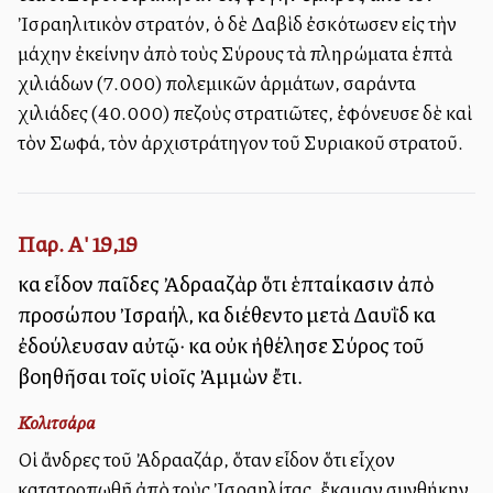
Ἰσραηλιτικὸν στρατόν, ὁ δὲ Δαβὶδ ἐσκότωσεν εἰς τὴν
μάχην ἐκείνην ἀπὸ τοὺς Σύρους τὰ πληρώματα ἑπτὰ
χιλιάδων (7.000) πολεμικῶν ἁρμάτων, σαράντα
χιλιάδες (40.000) πεζοὺς στρατιῶτες, ἐφόνευσε δὲ καὶ
τὸν Σωφά, τὸν ἀρχιστράτηγον τοῦ Συριακοῦ στρατοῦ.
Παρ. Α' 19,19
καὶ εἶδον παῖδες Ἀδρααζὰρ ὅτι ἑπταίκασιν ἀπὸ
προσώπου Ἰσραήλ, καὶ διέθεντο μετὰ Δαυῒδ καὶ
ἐδούλευσαν αὐτῷ· καὶ οὐκ ἠθέλησε Σύρος τοῦ
βοηθῆσαι τοῖς υἱοῖς Ἀμμὼν ἔτι.
Κολιτσάρα
Οἱ ἄνδρες τοῦ Ἀδρααζάρ, ὅταν εἶδον ὅτι εἶχον
κατατροπωθῆ ἀπὸ τοὺς Ἰσραηλίτας, ἔκαμαν συνθήκην