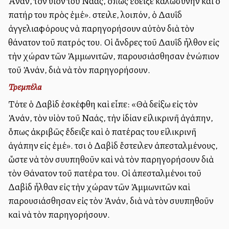
Ἀνάν, τὸν υἱὸν τοῦ Ναάς, ὅπως ἔδειξε καλωσύνην καὶ ὁ
πατήρ του πρὸς ἐμέ». Ἔστειλε, λοιπόν, ὁ Δαυῒδ
ἀγγελιαφόρους νὰ παρηγορήσουν αὐτὸν διὰ τὸν
θάνατον τοῦ πατρός του. Οἱ ἄνδρες τοῦ Δαυῒδ ἦλθον εἰς
τὴν χώραν τῶν Ἀμμωνιτῶν, παρουσιάσθησαν ἐνώπιον
τοῦ Ἀνάν, διὰ νὰ τὸν παρηγορήσουν.
Τρεμπέλα
Τότε ὁ Δαβὶδ ἐσκέφθη καὶ εἶπε: «Θὰ δείξω εἰς τὸν
Ἀνάν, τὸν υἱὸν τοῦ Ναάς, τὴν ἰδίαν εἰλικρινῆ ἀγάπην,
ὅπως ἀκριβῶς ἔδειξε καὶ ὁ πατέρας του εἰλικρινῆ
ἀγάπην εἰς ἐμέ». Ἔτσι ὁ Δαβὶδ ἔστειλεν ἀπεσταλμένους,
ὥστε νὰ τὸν συλλυπηθοῦν καὶ νὰ τὸν παρηγορήσουν διὰ
τὸν Θάνατον τοῦ πατέρα του. Οἱ ἀπεσταλμένοι τοῦ
Δαβὶδ ἦλθαν εἰς τὴν χώραν τῶν Ἀμμωνιτῶν καὶ
παρουσιάσθησαν εἰς τὸν Ἀνάν, διὰ νὰ τὸν συλλυπηθοῦν
καὶ νὰ τὸν παρηγορήσουν.