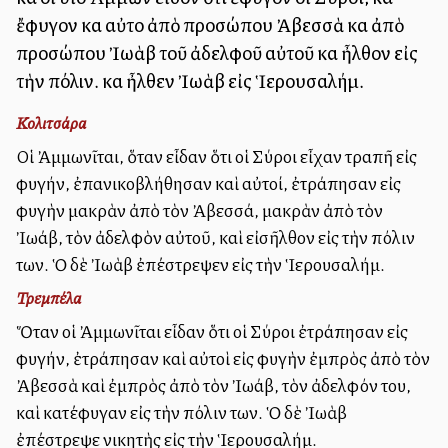
ἔφυγον καὶ αὐτοὶ ἀπὸ προσώπου Ἀβεσσὰ καὶ ἀπὸ
προσώπου Ἰωὰβ τοῦ ἀδελφοῦ αὐτοῦ καὶ ἦλθον εἰς
τὴν πόλιν. καὶ ἦλθεν Ἰωὰβ εἰς Ἱερουσαλήμ.
Κολιτσάρα
Οἱ Ἀμμωνῖται, ὅταν εἶδαν ὅτι οἱ Σύροι εἶχαν τραπῆ εἰς
φυγήν, ἐπανικοβλήθησαν καὶ αὐτοί, ἐτράπησαν εἰς
φυγὴν μακρὰν ἀπὸ τὸν Ἀβεσσά, μακρὰν ἀπὸ τὸν
Ἰωάβ, τὸν ἀδελφὸν αὐτοῦ, καὶ εἰσῆλθον εἰς τὴν πόλιν
των. Ὁ δὲ Ἰωὰβ ἐπέστρεψεν εἰς τὴν Ἱερουσαλήμ.
Τρεμπέλα
Ὅταν οἱ Ἀμμωνῖται εἶδαν ὅτι οἱ Σύροι ἐτράπησαν εἰς
φυγήν, ἐτράπησαν καὶ αὐτοὶ εἰς φυγὴν ἐμπρὸς ἀπὸ τὸν
Ἀβεσσὰ καὶ ἐμπρὸς ἀπὸ τὸν Ἰωάβ, τὸν ἀδελφόν του,
καὶ κατέφυγαν εἰς τὴν πόλιν των. Ὁ δὲ Ἰωὰβ
ἐπέστρεψε νικητὴς εἰς τὴν Ἱερουσαλήμ.