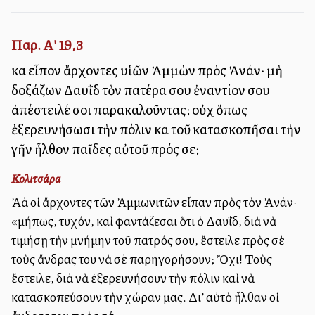
Παρ. Α' 19,3
καὶ εἶπον ἄρχοντες υἱῶν Ἀμμὼν πρὸς Ἀνάν· μὴ
δοξάζων Δαυῒδ τὸν πατέρα σου ἐναντίον σου
ἀπέστειλέ σοι παρακαλοῦντας; οὐχὶ ὅπως
ἐξερευνήσωσι τὴν πόλιν καὶ τοῦ κατασκοπῆσαι τὴν
γῆν ἦλθον παῖδες αὐτοῦ πρός σε;
Κολιτσάρα
Ἀλλὰ οἱ ἄρχοντες τῶν Ἀμμωνιτῶν εἶπαν πρὸς τὸν Ἀνάν·
«μήπως, τυχόν, καὶ φαντάζεσαι ὅτι ὁ Δαυΐδ, διὰ νὰ
τιμήσῃ τὴν μνήμην τοῦ πατρός σου, ἔστειλε πρὸς σὲ
τοὺς ἄνδρας του νὰ σὲ παρηγορήσουν; Ὄχι! Τοὺς
ἔστειλε, διὰ νὰ ἐξερευνήσουν τὴν πόλιν καὶ νὰ
κατασκοπεύσουν τὴν χώραν μας. Δι’ αὐτὸ ἦλθαν οἱ