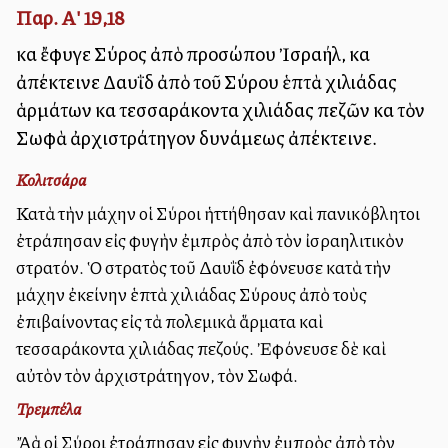
Παρ. Α' 19,18
καὶ ἔφυγε Σύρος ἀπὸ προσώπου Ἰσραήλ, καὶ
ἀπέκτεινε Δαυῒδ ἀπὸ τοῦ Σύρου ἑπτὰ χιλιάδας
ἁρμάτων καὶ τεσσαράκοντα χιλιάδας πεζῶν καὶ τὸν
Σωφὰ ἀρχιστράτηγον δυνάμεως ἀπέκτεινε.
Κολιτσάρα
Κατὰ τὴν μάχην οἱ Σύροι ἡττήθησαν καὶ πανικόβλητοι
ἐτράπησαν εἰς φυγὴν ἐμπρὸς ἀπὸ τὸν ἰσραηλιτικὸν
στρατόν. Ὁ στρατὸς τοῦ Δαυῒδ ἐφόνευσε κατὰ τὴν
μάχην ἐκείνην ἑπτὰ χιλιάδας Σύρους ἀπὸ τοὺς
ἐπιβαίνοντας εἰς τὰ πολεμικὰ ἅρματα καὶ
τεσσαράκοντα χιλιάδας πεζούς. Ἐφόνευσε δὲ καὶ
αὐτὸν τὸν ἀρχιστράτηγον, τὸν Σωφά.
Τρεμπέλα
Ἄλλὰ οἱ Σύροι ἐτράπησαν εἰς φυγὴν ἐμπρὸς ἀπὸ τὸν