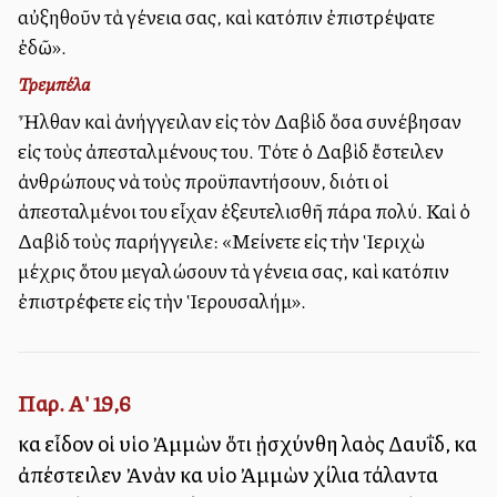
αὐξηθοῦν τὰ γένεια σας, καὶ κατόπιν ἐπιστρέψατε
ἐδῶ».
Τρεμπέλα
Ἦλθαν καὶ ἀνήγγειλαν εἰς τὸν Δαβὶδ ὅσα συνέβησαν
εἰς τοὺς ἀπεσταλμένους του. Τότε ὁ Δαβὶδ ἔστειλεν
ἀνθρώπους νὰ τοὺς προϋπαντήσουν, διότι οἱ
ἀπεσταλμένοι του εἶχαν ἐξευτελισθῆ πάρα πολύ. Καὶ ὁ
Δαβὶδ τοὺς παρήγγειλε: «Μείνετε εἰς τὴν Ἱεριχὼ
μέχρις ὅτου μεγαλώσουν τὰ γένεια σας, καὶ κατόπιν
ἐπιστρέφετε εἰς τὴν Ἱερουσαλήμ».
Παρ. Α' 19,6
καὶ εἶδον οἱ υἱοὶ Ἀμμὼν ὅτι ᾐσχύνθη λαὸς Δαυΐδ, καὶ
ἀπέστειλεν Ἀνὰν καὶ υἱοὶ Ἀμμὼν χίλια τάλαντα