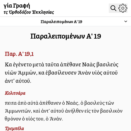
Ἁγία Γραφή
τῆς Ὀρθοδόξου Ἐκκλησίας
Παραλειπομένων Α'
19
Παραλειπομένων Α'
19
Παρ. Α' 19,1
Καὶ ἐγένετο μετὰ ταῦτα ἀπέθανε Ναὰς βασιλεὺς
υἱῶν Ἀμμών, καὶ ἐβασίλευσεν Ἀνὰν υἱὸς αὐτοῦ
ἀντ’ αὐτοῦ.
Κολιτσάρα
Ἔπειτα ἀπὸ αὐτὰ ἀπέθανεν ὁ Ναάς, ὁ βασιλεὺς τῶν
Ἀμμωνιτῶν, καὶ ἀντ’ αὐτοῦ ἀνῆλθεν εἰς τὸν βασιλικὸν
θρόνον ὁ υἱός του, ὁ Ἀνάν.
Τρεμπέλα