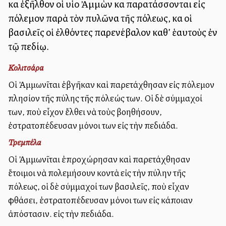
καὶ ἐξῆλθον οἱ υἱοὶ Ἀμμὼν καὶ παρατάσσονται εἰς
πόλεμον παρὰ τὸν πυλῶνα τῆς πόλεως, καὶ οἱ
βασιλεῖς οἱ ἐλθόντες παρενέβαλον καθ’ ἑαυτοὺς ἐν
τῷ πεδίῳ.
Κολιτσάρα
Οἱ Ἀμμωνῖται ἐβγῆκαν καὶ παρετάχθησαν εἰς πόλεμον
πλησίον τῆς πύλης τῆς πόλεώς των. Οἱ δὲ σύμμαχοί
των, ποὺ εἶχον ἔλθει νὰ τοὺς βοηθήσουν,
ἐστρατοπέδευσαν μόνοι των εἰς τὴν πεδιάδα.
Τρεμπέλα
Οἱ Ἀμμωνῖται ἐπροχώρησαν καὶ παρετάχθησαν
ἕτοιμοι νὰ πολεμήσουν κοντὰ εἰς τὴν πύλην τῆς
πόλεως, οἱ δὲ σύμμαχοί των βασιλεῖς, ποὺ εἶχαν
φθάσει, ἐστρατοπέδευσαν μόνοι των εἰς κάποιαν
ἀπόστασιν. εἰς τὴν πεδιάδα.