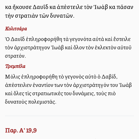
καὶ ἤκουσε Δαυῒδ καὶ ἀπέστειλε τὸν Ἰωὰβ καὶ πᾶσαν
τὴν στρατιὰν τῶν δυνατῶν.
Κολιτσάρα
Ὁ Δαυῒδ ἐπληροφορήθη τὰ γεγονότα αὐτὰ καὶ ἔστειλε
τὸν ἀρχιστράτηγον Ἰωὰβ καὶ ὅλον τὸν ἐκλεκτὸν αὐτοῦ
στρατόν.
Τρεμπέλα
Μόλις ἐπληροφορήθη τὸ γεγονὸς αὐτὸ ὁ Δαβίδ,
ἀπέστειλεν ἐναντίον των τὸν ἀρχιστράτηγόν του Ἰωὰβ
καὶ ὅλες τὶς στρατιωτικές του δυνάμεις, τοὺς πιὸ
δυνατοὺς πολεμιστάς.
Παρ. Α' 19,9