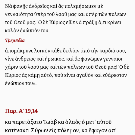
Νὰ φανῇς ἀνδρεῖος καὶ ἂς πολεμήσωμεν μὲ
γενναιότητα ὑπὲρ τοῦ λαοῦ μας καὶ ὑπὲρ τῶν πόλεων
τοῦ Θεοῦ μας. Ὁ δὲ Κύριος εἴθε νὰ πράξῃ ὅ,τι κρίνει
καλὸν ἐνώπιόν του.
Τρεμπέλα
ἀπομάκρυνε λοιπὸν κάθε δειλίαν ἀπὸ τὴν καρδιά σου,
γίνε ἀνδρεῖος καὶ ἠρωϊκός, καὶ ἂς φανῶμεν γενναῖοι
χάριν τοῦ λαοῦ μας καὶ τῶν πόλεων τοῦ Θεοῦ μας! Ὁ δὲ
Κύριος ἂς κάμῃ αὐτό, ποὺ εἶναι ἀγαθὸν καὶ εὐάρεστον
ἐνώπιον του».
Παρ. Α' 19,14
καὶ παρετάξατο Ἰωὰβ καὶ ὁ λαὸς ὁ μετ’ αὐτοῦ
κατέναντι Σύρων εἰς πόλεμον, καὶ ἔφυγον ἀπ’