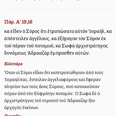
Παρ. Α' 19,16
καὶ εἶδεν ὁ Σύρος ὅτι ἐτροπώσατο αὐτὸν Ἰσραήλ, καὶ
ἀπέστειλεν ἀγγέλους, καὶ ἐξήγαγον τὸν Σύρον ἐκ
τοῦ πέραν τοῦ ποταμοῦ, καὶ Σωφὰ ἀρχιστράτηγος
δυνάμεως Ἀδρααζὰρ ἔμπροσθεν αὐτῶν.
Κολιτσάρα
Ὅταν οἱ Σύροι εἶδαν ὅτι κατετροπώθησαν ἀπὸ τοὺς
Ἰσραηλίτας, ἔστειλαν ἀγγελιαφόρους καὶ ἔφεραν
πλησίον των τοὺς ἄλλους Σύρους, ποὺ κατοικοῦσαν
πέραν ἀπὸ τὸν Εὐφράτην ποταμόν. Ὁ Σωφὰ δὲ ὁ
ἀρχιστράτηγος τοῦ στρατοῦ τοῦ Ἀδρααζὰρ ἦτο
ἀρχηγὸς ἐκείνων.
Τρεμπέλα