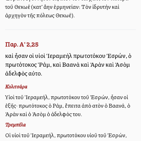
τοῦ Θεκωέ (κατ’ ἄλλην ἑρμηνείαν: Τὸν ἰδρυτὴν καὶ
ἀρχηγὸν τῆς πόλεως Θεκωέ).
Παρ. Α' 2,25
καὶ ἦσαν οἱ υἱοὶ Ἱεραμεὴλ πρωτοτόκου Ἐσρών, ὁ
πρωτότοκος Ῥάμ, καὶ Βαανὰ καὶ Ἀρὰν καὶ Ἀσὸμ
ἀδελφὸς αὐτοῦ.
Κολιτσάρα
Υἱοὶ τοῦ Ἱεραμεήλ, πρωτοτόκου τοῦ Ἐσρών, ἦσαν οἱ
ἑξῆς· πρωτότοκος ὁ Ράμ, ἔπειτα ἀπὸ αὐτὸν ὁ Βαανά, ὁ
Ἀρὰν καὶ ὁ Ἀσὸμ ὁ ἀδελφός του.
Τρεμπέλα
Οἱ υἱοὶ τοῦ Ἱεραμεήλ, πρωτοτόκου υἱοῦ τοῦ Ἐσρών,