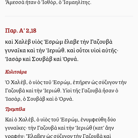
Ἄμεσσὰ ἦταν ὁ Ἰοθόρ, ὁ Ἰσμαηλίτης.
Παρ. Α' 2,18
καὶ Χαλὲβ υἱὸς Ἐσρὼμ ἔλαβε τὴν Γαζουβὰ
γυναῖκα καὶ τὴν Ἱεριώθ. καὶ οὗτοι υἱοὶ αὐτῆς·
Ἰασὰρ καὶ Σουβὰβ καὶ Ὀρνά.
Κολιτσάρα
Ὁ Χαλέβ, ὁ υἱὸς τοῦ Ἐσρώμ, ἐπῆρεν ὡς σύζυγον τὴν
Γαζουβὰ καὶ τὴν Ἱεριώθ. Υἱοὶ τῆς Γαζουβὰ ἦσαν ὁ
Ἰασάρ, ὁ Σουβὰβ καὶ ὁ Ὀρνά.
Τρεμπέλα
Καὶ ὁ Χαλέβ, ὁ υἱὸς τοῦ Ἐσρώμ, ἐνυμφεύθη δύο
γυναῖκες· τὴν Γαζουβὰ καὶ τὴν Ἱεριώθ (κατ’ ἄλλην
γραφήν: Ἔλαβεν ὡς σύζυγον τὴν Γαζουβὰ καὶ