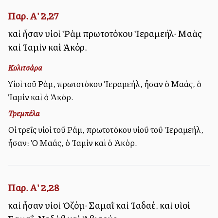
Παρ. Α' 2,27
καὶ ἦσαν υἱοὶ Ῥὰμ πρωτοτόκου Ἱεραμεήλ· Μαὰς
καὶ Ἰαμὶν καὶ Ἀκόρ.
Κολιτσάρα
Υἱοὶ τοῦ Ράμ, πρωτοτόκου Ἱεραμεήλ, ἦσαν ὁ Μαάς, ὁ
Ἰαμὶν καὶ ὁ Ἀκόρ.
Τρεμπέλα
Οἱ τρεῖς υἱοὶ τοῦ Ράμ, πρωτοτόκου υἱοῦ τοῦ Ἱεραμεήλ,
ἦσαν: Ὁ Μαάς, ὁ Ἰαμὶν καὶ ὁ Ἀκόρ.
Παρ. Α' 2,28
καὶ ἦσαν υἱοὶ Ὀζόμ· Σαμαῒ καὶ Ἰαδαέ. καὶ υἱοὶ