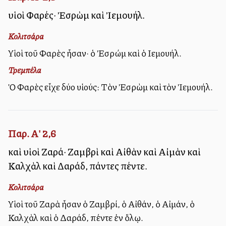
υἱοὶ Φαρές· Ἐσρὼμ καὶ Ἰεμουήλ.
Κολιτσάρα
Υἱοὶ τοῦ Φαρὲς ἦσαν· ὁ Ἐσρώμ καὶ ὁ Ιεμουήλ.
Τρεμπέλα
Ὁ Φαρὲς εἶχε δύο υἱούς: Τὸν Ἐσρὼμ καὶ τὸν Ἰεμουήλ.
Παρ. Α' 2,6
καὶ υἱοὶ Ζαρά· Ζαμβρὶ καὶ Αἰθὰν καὶ Αἰμὰν καὶ
Καλχὰλ καὶ Δαράδ, πάντες πέντε.
Κολιτσάρα
Υἱοὶ τοῦ Ζαρὰ ἦσαν ὁ Ζαμβρί, ὁ Αἰθάν, ὁ Αἰμάν, ὁ
Καλχὰλ καὶ ὁ Δαράδ, πέντε ἐν ὅλῳ.