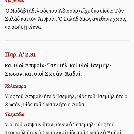
Τρεμπέλα
Ὁ Ναδάβ (ἀδελφὸς τοῦ Ἀβισούρ) εἶχε δύο υἱούς: Τὸν
Σαλὰδ καὶ τὸν Ἀπφαίν. Ὁ Σαλὰδ ὅμως ἀπέθανε χωρὶς
νὰ ἀφήσῃ τέκνα.
Παρ. Α' 2,31
καὶ υἱοὶ Ἀπφαίν· Ἰσεμιήλ. καὶ υἱοὶ Ἰσεμιήλ·
Σωσάν. καὶ υἱοὶ Σωσάν· Ἀαδαί.
Κολιτσάρα
Υἱὸς τοῦ Ἀπφαὶν ἦτο ὁ Ἰσεμιήλ, υἱὸς τοῦ Ἰσεμιὴλ ἦτο ὁ
Σωσάν, υἱὸς τοῦ Σωσὰν ἦτο ὁ Ἀαδαί.
Τρεμπέλα
Υἱοὶ τοῦ Ἀπφαὶν ἦταν μόνον ὁ Ἰεσεμιήλ· υἱὸς τοῦ
Ἰεσεμιὴλ ἦταν ὁ Σωσὰν καὶ υἱὸς τοῦ Σωσὰν ὁ Ἀαδαί.