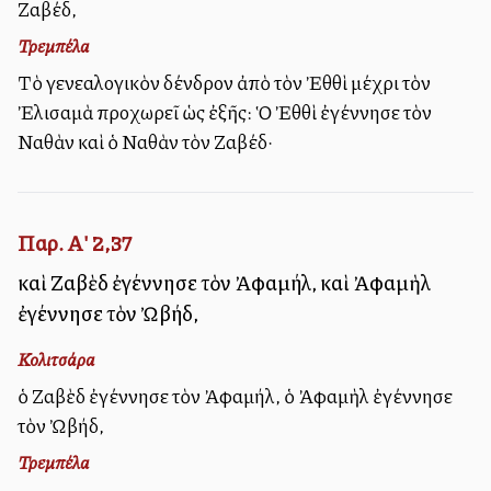
Ζαβέδ,
Τρεμπέλα
Τὸ γενεαλογικὸν δένδρον ἀπὸ τὸν Ἐθθὶ μέχρι τὸν
Ἐλισαμὰ προχωρεῖ ὡς ἐξῆς: Ὁ Ἐθθὶ ἐγέννησε τὸν
Ναθὰν καὶ ὁ Ναθὰν τὸν Ζαβέδ·
Παρ. Α' 2,37
καὶ Ζαβὲδ ἐγέννησε τὸν Ἀφαμήλ, καὶ Ἀφαμὴλ
ἐγέννησε τὸν Ὠβήδ,
Κολιτσάρα
ὁ Ζαβὲδ ἐγέννησε τὸν Ἀφαμήλ, ὁ Ἀφαμὴλ ἐγέννησε
τὸν Ὠβήδ,
Τρεμπέλα