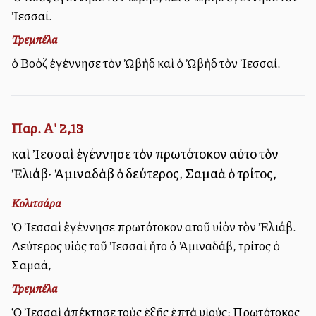
Ἰεσσαί.
Τρεμπέλα
ὁ Βοὸζ ἐγέννησε τὸν Ὠβὴδ καὶ ὁ Ὠβὴδ τὸν Ἰεσσαί.
Παρ. Α' 2,13
καὶ Ἰεσσαὶ ἐγέννησε τὸν πρωτότοκον αὐτοῦ τὸν
Ἐλιάβ· Ἀμιναδὰβ ὁ δεύτερος, Σαμαὰ ὁ τρίτος,
Κολιτσάρα
Ὁ Ἰεσσαὶ ἐγέννησε πρωτότοκον αὐτοῦ υἱὸν τὸν Ἐλιάβ.
Δεύτερος υἱὸς τοῦ Ἰεσσαὶ ἦτο ὁ Ἀμιναδάβ, τρίτος ὁ
Σαμαά,
Τρεμπέλα
Ὁ Ἰεσσαὶ ἀπέκτησε τοὺς ἑξῆς ἑπτὰ υἱούς: Πρωτότοκος