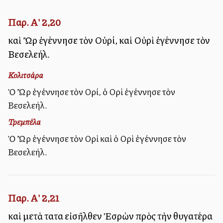
Παρ. Α' 2,20
καὶ Ὢρ ἐγέννησε τὸν Οὐρί, καὶ Οὐρὶ ἐγέννησε τὸν
Βεσελεήλ.
Κολιτσάρα
Ὁ Ὢρ ἐγέννησε τὸν Οὐρί, ὁ Οὐρὶ ἐγέννησε τὸν
Βεσελεήλ.
Τρεμπέλα
Ὁ Ὢρ ἐγέννησε τὸν Οὐρὶ καὶ ὁ Οὐρὶ ἐγέννησε τὸν
Βεσελεήλ.
Παρ. Α' 2,21
καὶ μετὰ ταῦτα εἰσῆλθεν Ἐσρὼν πρὸς τὴν θυγατέρα