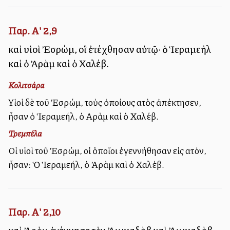
Παρ. Α' 2,9
καὶ υἱοὶ Ἐσρώμ, οἳ ἐτέχθησαν αὐτῷ· ὁ Ἱεραμεὴλ
καὶ ὁ Ἀρὰμ καὶ ὁ Χαλέβ.
Κολιτσάρα
Υἱοὶ δὲ τοῦ Ἐσρώμ, τοὺς ὁποίους αὐτὸς ἀπέκτησεν,
ἦσαν ὁ Ἱεραμεήλ, ὁ Αρὰμ καὶ ὁ Χαλέβ.
Τρεμπέλα
Οἱ υἱοὶ τοῦ Ἐσρώμ, οἱ ὁποῖοι ἐγεννήθησαν εἰς αὐτόν,
ἦσαν: Ὁ Ἱεραμεήλ, ὁ Ἀρὰμ καὶ ὁ Χαλέβ.
Παρ. Α' 2,10