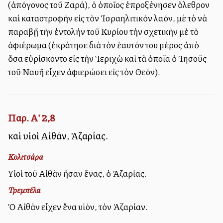
(ἀπόγονος τοῦ Ζαρά), ὁ ὁποῖος ἐπροξένησεν ὄλεθρον
καὶ καταστροφὴν εἰς τὸν Ἰσραηλιτικὸν λαόν, μὲ τὸ νὰ
παραβῇ τὴν ἐντολὴν τοῦ Κυρίου τὴν σχετικὴν μὲ τὸ
ἀφιέρωμα (ἐκράτησε διὰ τὸν ἑαυτόν του μέρος ἀπὸ
ὅσα εὑρίσκοντο εἰς τὴν Ἱεριχὼ καὶ τὰ ὁποῖα ὁ Ἰησοῦς
τοῦ Ναυῆ εἶχεν ἀφιερώσει εἰς τὸν Θεόν).
Παρ. Α' 2,8
καὶ υἱοὶ Αἰθάν, Ἀζαρίας.
Κολιτσάρα
Υἱοὶ τοῦ Αἰθὰν ἦσαν ἕνας, ὁ Ἀζαρίας.
Τρεμπέλα
Ὁ Αἰθὰν εἶχεν ἕνα υἱόν, τὸν Ἀζαρίαν.