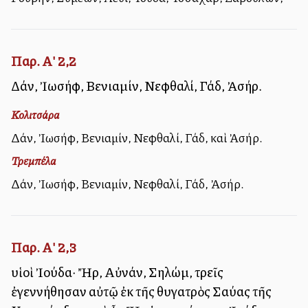
Παρ. Α' 2,2
Δάν, Ἰωσήφ, Βενιαμίν, Νεφθαλί, Γάδ, Ἀσήρ.
Κολιτσάρα
Δάν, Ἰωσήφ, Βενιαμίν, Νεφθαλί, Γάδ, καὶ Ἀσήρ.
Τρεμπέλα
Δάν, Ἰωσήφ, Βενιαμίν, Νεφθαλί, Γάδ, Ἀσήρ.
Παρ. Α' 2,3
υἱοὶ Ἰούδα· Ἤρ, Αὐνάν, Σηλώμ, τρεῖς
ἐγεννήθησαν αὐτῷ ἐκ τῆς θυγατρὸς Σαύας τῆς