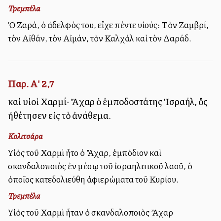
Τρεμπέλα
Ὁ Ζαρά, ὁ ἀδελφός του, εἶχε πέντε υἱούς: Τὸν Ζαμβρί,
τὸν Αἰθάν, τὸν Αἰμάν, τὸν Καλχὰλ καὶ τὸν Δαράδ.
Παρ. Α' 2,7
καὶ υἱοὶ Χαρμί· Ἄχαρ ὁ ἐμποδοστάτης Ἰσραήλ, ὃς
ἠθέτησεν εἰς τὸ ἀνάθεμα.
Κολιτσάρα
Υἱὸς τοῦ Χαρμὶ ἦτο ὁ Ἄχαρ, ἐμπόδιον καὶ
σκανδαλοποιὸς ἐν μέσῳ τοῦ ἰσραηλιτικοῦ λαοῦ, ὁ
ὁποῖος κατεδολιεύθη ἀφιερώματα τοῦ Κυρίου.
Τρεμπέλα
Υἱὸς τοῦ Χαρμὶ ἦταν ὁ σκανδαλοποιὸς Ἄχαρ