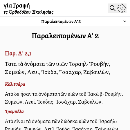
Ἁγία Γραφή
τῆς Ὀρθοδόξου Ἐκκλησίας
Παραλειπομένων Α'
2
Παραλειπομένων Α'
2
Παρ. Α' 2,1
Ταῦτα τὰ ὀνόματα τῶν υἱῶν Ἰσραήλ· Ῥουβήν,
Συμεών, Λευί, Ἰούδα, Ἰσσάχαρ, Ζαβουλών,
Κολιτσάρα
Αὐτὰ δὲ ἦσαν τὰ ὀνόματα τῶν υἱῶν τοῦ Ἰακώβ· Ρουβήν,
Συμεών, Λευί, Ἰούδας, Ἰσσάχαρ, Ζαβουλών,
Τρεμπέλα
Αὐτὰ εἶναι τὰ ὀνόματα τῶν δώδεκα υἱῶν τοῦ Ἰσραήλ:
Ρουβήν, Συμεών, Λευΐ, Ἰούδα, Ἰσσάχαρ, Ζαβουλών,