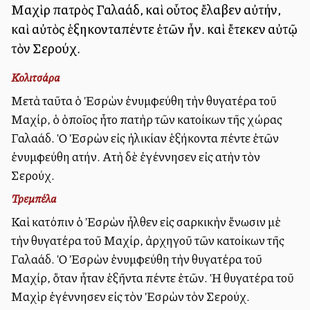
Μαχὶρ πατρὸς Γαλαάδ, καὶ οὗτος ἔλαβεν αὐτήν,
καὶ αὐτὸς ἑξηκονταπέντε ἐτῶν ἦν. καὶ ἔτεκεν αὐτῷ
τὸν Σερούχ.
Κολιτσάρα
Μετὰ ταῦτα ὁ Ἐσρὼν ἐνυμφεύθη τὴν θυγατέρα τοῦ
Μαχίρ, ὁ ὁποῖος ἦτο πατὴρ τῶν κατοίκων τῆς χώρας
Γαλαάδ. Ὁ Ἐσρὼν εἰς ἡλικίαν ἑξήκοντα πέντε ἐτῶν
ἐνυμφεύθη αὐτήν. Αὐτὴ δὲ ἐγέννησεν εἰς αὐτὴν τὸν
Σερούχ.
Τρεμπέλα
Καὶ κατόπιν ὁ Ἐσρὼν ἦλθεν εἰς σαρκικὴν ἕνωσιν μὲ
τὴν θυγατέρα τοῦ Μαχίρ, ἀρχηγοῦ τῶν κατοίκων τῆς
Γαλαάδ. Ὁ Ἐσρὼν ἐνυμφεύθη τὴν θυγατέρα τοῦ
Μαχίρ, ὅταν ἦταν ἑξῆντα πέντε ἐτῶν. Ἡ θυγατέρα τοῦ
Μαχὶρ ἐγέννησεν εἰς τὸν Ἐσρὼν τὸν Σερούχ.