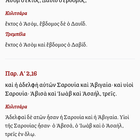
Κολιτσάρα
ἕκτος ὁ Ἀσόμ, ἕβδομος δὲ ὁ Δαυΐδ.
Τρεμπέλα
ἕκτος ὁ Ἀσὸμ καὶ ἕβδομος ὁ Δαβίδ.
Παρ. Α' 2,16
καὶ ἡ ἀδελφὴ αὐτῶν Σαρουία καὶ Ἀβιγαία· καὶ υἱοὶ
Σαρουία· Ἀβισὰ καὶ Ἰωὰβ καὶ Ἀσαήλ, τρεῖς.
Κολιτσάρα
Ἀδελφαὶ δὲ αὐτῶν ἦσαν ἡ Σαρουία καὶ ἡ Ἀβιγαία. Υἱοὶ
τῆς Σαρουίας ἦσαν· ὁ Ἀβεσά, ὁ Ἰωὰβ καὶ ὁ Ἀσαήλ,
τρεῖς ἐν ὅλῳ.