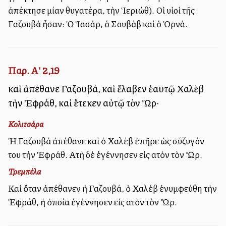
ἀπέκτησε μίαν θυγατέρα, τὴν Ἱεριώθ). Οἱ υἱοὶ τῆς
Γαζουβὰ ἦσαν: Ὁ Ἰασάρ, ὁ Σουβὰβ καὶ ὁ Ὀρνά.
Παρ. Α' 2,19
καὶ ἀπέθανε Γαζουβά, καὶ ἔλαβεν ἑαυτῷ Χαλὲβ
τὴν Ἐφράθ, καὶ ἔτεκεν αὐτῷ τὸν Ὤρ·
Κολιτσάρα
Ἡ Γαζουβὰ ἀπέθανε καὶ ὁ Χαλὲβ ἐπῆρε ὡς σύζυγόν
του τὴν Ἐφράθ. Αὐτὴ δὲ ἐγέννησεν εἰς αὐτὸν τὸν Ὤρ.
Τρεμπέλα
Καὶ ὅταν ἀπέθανεν ἡ Γαζουβά, ὁ Χαλὲβ ἐνυμφεύθη τὴν
Ἐφράθ, ἡ ὁποία ἐγέννησεν εἰς αὐτὸν τὸν Ὤρ.