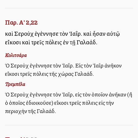
Παρ. Α' 2,22
καὶ Σεροὺχ ἐγέννησε τὸν Ἰαΐρ. καὶ ἦσαν αὐτῷ
εἴκοσι καὶ τρεῖς πόλεις ἐν τῇ Γαλαάδ.
Κολιτσάρα
Ὁ Σεροὺχ ἐγέννησε τὸν Ἰαΐρ. Εἰς τὸν Ἰαῒρ ἀνῆκον
εἴκοσι τρεῖς πόλεις τῆς χώρας Γαλαάδ.
Τρεμπέλα
Ὁ Σεροὺχ ἐγέννησε τὸν Ἰαΐρ, εἰς τὸν ὁποῖον ἀνῆκαν (ἢ
ὁ ὁποῖος ἐδιοικοῦσε) εἴκοσι τρεῖς πόλεις εἰς τὴν
περιοχὴν τῆς Γαλαάδ.