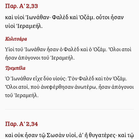
Παρ. Α' 2,33
καὶ υἱοὶ Ἰωνάθαν· Φαλὲδ καὶ Ὁζάμ. οὗτοι ἦσαν
υἱοὶ Ἱεραμεήλ.
Κολιτσάρα
Υἱοὶ τοῦ Ἰωνάθαν ἦσαν ὁ Φαλὲδ καὶ ὁ Ὁζάμ. Ὅλοι αὐτοὶ
ἦσαν ἀπόγονοι τοῦ Ἱεραμεήλ.
Τρεμπέλα
Ὁ Ἰωνάθαν εἶχε δύο υἱούς: Τὸν Φαλὲδ καὶ τὸν Ὀζάμ.
Ὅλοι αὐτοί, ποὺ ἀνεφέρθησαν ἀνωτέρω, ἦσαν ἀπόγονοι
τοῦ Ἱεραμεήλ.
Παρ. Α' 2,34
καὶ οὐκ ἦσαν τῷ Σωσὰν υἱοί, ἀλλ’ ἢ θυγατέρες· καὶ τῷ