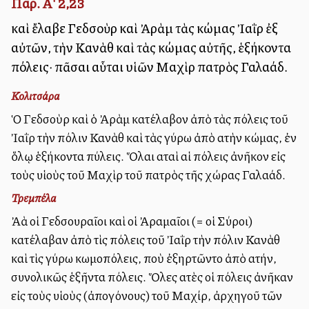
Παρ. Α' 2,23
καὶ ἔλαβε Γεδσοὺρ καὶ Ἀρὰμ τὰς κώμας Ἰαῒρ ἐξ
αὐτῶν, τὴν Κανὰθ καὶ τὰς κώμας αὐτῆς, ἑξήκοντα
πόλεις· πᾶσαι αὗται υἱῶν Μαχὶρ πατρὸς Γαλαάδ.
Κολιτσάρα
Ὁ Γεδσοὺρ καὶ ὁ Ἀρὰμ κατέλαβον ἀπὸ τὰς πόλεις τοῦ
Ἰαῒρ τὴν πόλιν Κανὰθ καὶ τὰς γύρω ἀπὸ αὐτὴν κώμας, ἐν
ὅλῳ ἑξήκοντα πύλεις. Ὅλαι αὐταὶ αἱ πόλεις ἀνῆκον εἰς
τοὺς υἱοὺς τοῦ Μαχὶρ τοῦ πατρὸς τῆς χώρας Γαλαάδ.
Τρεμπέλα
Ἀλλὰ οἱ Γεδσουραῖοι καὶ οἱ Ἀραμαῖοι (= οἱ Σύροι)
κατέλαβαν ἀπὸ τὶς πόλεις τοῦ Ἰαῒρ τὴν πόλιν Κανὰθ
καὶ τὶς γύρω κωμοπόλεις, ποὺ ἐξηρτῶντο ἀπὸ αὐτήν,
συνολικῶς ἑξῆντα πόλεις. Ὅλες αὐτὲς οἱ πόλεις ἀνῆκαν
εἰς τοὺς υἱοὺς (ἀπογόνους) τοῦ Μαχίρ, ἀρχηγοῦ τῶν