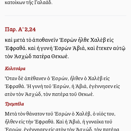
κατοίκων τῆς Γαλαάδ.
Παρ. Α' 2,24
καὶ μετὰ τὸ ἀποθανεῖν Ἐσρὼν ἦλθε Χαλὲβ εἰς
Ἐφραθά. καὶ ἡ γυνὴ Ἐσρὼν Ἀβιά, καὶ ἔτεκεν αὐτῷ
τὸν Ἀσχὼδ πατέρα Θεκωέ.
Κολιτσάρα
Ὅταν δὲ ἀπέθανεν ὁ Ἐσρών, ἦλθεν ὁ Χαλὲβ εἰς
Ἐφραθά. Ἡ γυνὴ τοῦ Ἐσρών, ἡ Ἀβιά, ἐγέννησεν εἰς
αὐτὸν τὸν Ἀσχώδ, τὸν πατέρα τοῦ Θεκωέ.
Τρεμπέλα
Μετὰ τὸν θάνατον τοῦ Ἐσρὼν ὁ Χαλέβ, ὁ υἱός του,
ἦλθεν εἰς τὴν Ἐφραθά. Καὶ ἡ Ἀβιά, ἡ γυναῖκα τοῦ
Ἐσρών, ἐγέννησεν εἰς αὐτὸν τὸν Ἀσχώδ, τὸν πατέρα