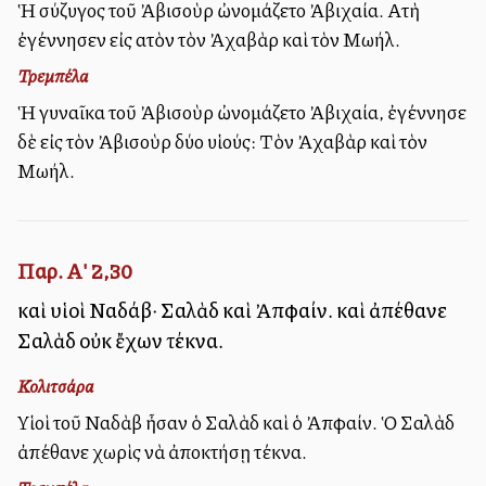
Ἡ σύζυγος τοῦ Ἀβισοὺρ ὠνομάζετο Ἀβιχαία. Αὐτὴ
ἐγέννησεν εἰς αὐτὸν τὸν Ἀχαβὰρ καὶ τὸν Μωήλ.
Τρεμπέλα
Ἡ γυναῖκα τοῦ Ἀβισοὺρ ὠνομάζετο Ἀβιχαία, ἐγέννησε
δὲ εἰς τὸν Ἀβισοὺρ δύο υἱούς: Τὸν Ἀχαβὰρ καὶ τὸν
Μωήλ.
Παρ. Α' 2,30
καὶ υἱοὶ Ναδάβ· Σαλὰδ καὶ Ἀπφαίν. καὶ ἀπέθανε
Σαλὰδ οὐκ ἔχων τέκνα.
Κολιτσάρα
Υἱοὶ τοῦ Ναδὰβ ἦσαν ὁ Σαλὰδ καὶ ὁ Ἀπφαίν. Ὁ Σαλὰδ
ἀπέθανε χωρὶς νὰ ἀποκτήσῃ τέκνα.