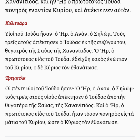
Χανανίτιδος. καὶ ἦν Ἢρ ὁ πρωτότοκος Ἰούδα
πονηρὸς ἐναντίον Κυρίου, καὶ ἀπέκτεινεν αὐτόν.
Κολιτσάρα
Υἱοὶ τοῦ Ἰούδα ἦσαν· ὁ Ἤρ, ὁ Αὐνάν, ὁ Σηλώμ. Τοὺς
τρεῖς αὐτοὺς ἀπέκτησεν ὁ Ἰούδας ἐκ τῆς συζύγου του,
θυγατρὸς τῆς Σαύας τῆς Χανανίτιδος. Ὁ Ἤρ, ὁ
πρωτότοκος υἱὸς τοῦ Ἰούδα, ἐδείχθη κακὸς ἐνώπιον
τοῦ Κυρίου, ὁ δὲ Κύριος τὸν ἐθανάτωσε.
Τρεμπέλα
Οἱ πέντε υἱοὶ τοῦ Ἰούδα ἦσαν: Ὁ Ἤρ, ὁ Αὐνάν, ὁ Σηλώμ·
τοὺς τρεῖς αὐτοὺς υἱοὺς ἀπέκτησεν ὁ Ἰούδας ἀπὸ τὴν
θυγατέρα τῆς Σαύας, τῆς Χανανίτιδος. Καὶ ὁ Ἤρ, ὁ
πρωτότοκος υἱὸς τοῦ Ἰούδα, ἦταν τόσον πονηρὸς εἰς τὰ
μάτια τοῦ Κυρίου, ὥστε ὁ Κύριος τὸν ἐθανάτωσε.