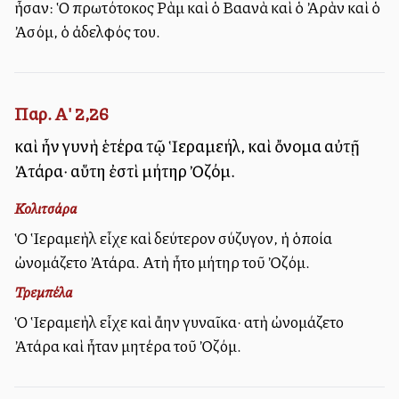
ἦσαν: Ὁ πρωτότοκος Ρὰμ καὶ ὁ Βαανὰ καὶ ὁ Ἀρὰν καὶ ὁ
Ἀσόμ, ὁ ἀδελφός του.
Παρ. Α' 2,26
καὶ ἦν γυνὴ ἑτέρα τῷ Ἱεραμεήλ, καὶ ὄνομα αὐτῇ
Ἀτάρα· αὕτη ἐστὶ μήτηρ Ὀζόμ.
Κολιτσάρα
Ὁ Ἱεραμεὴλ εἶχε καὶ δεύτερον σύζυγον, ἡ ὁποία
ὠνομάζετο Ἀτάρα. Αὐτὴ ἦτο μήτηρ τοῦ Ὀζόμ.
Τρεμπέλα
Ὁ Ἱεραμεὴλ εἶχε καὶ ἄλλην γυναῖκα· αὐτὴ ὠνομάζετο
Ἀτάρα καὶ ἦταν μητέρα τοῦ Ὀζόμ.