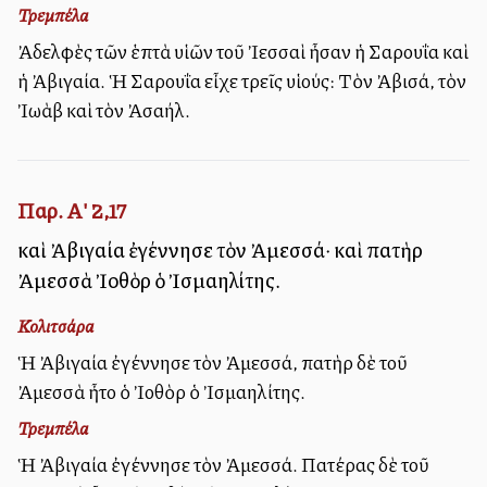
Τρεμπέλα
Ἀδελφὲς τῶν ἑπτὰ υἱῶν τοῦ Ἰεσσαὶ ἦσαν ἡ Σαρουΐα καὶ
ἡ Ἀβιγαία. Ἡ Σαρουΐα εἶχε τρεῖς υἱούς: Τὸν Ἀβισά, τὸν
Ἰωὰβ καὶ τὸν Ἀσαήλ.
Παρ. Α' 2,17
καὶ Ἀβιγαία ἐγέννησε τὸν Ἀμεσσά· καὶ πατὴρ
Ἀμεσσὰ Ἰοθὸρ ὁ Ἰσμαηλίτης.
Κολιτσάρα
Ἡ Ἀβιγαία ἐγέννησε τὸν Ἀμεσσά, πατὴρ δὲ τοῦ
Ἀμεσσὰ ἦτο ὁ Ἰοθὸρ ὁ Ἰσμαηλίτης.
Τρεμπέλα
Ἡ Ἀβιγαία ἐγέννησε τὸν Ἀμεσσά. Πατέρας δὲ τοῦ