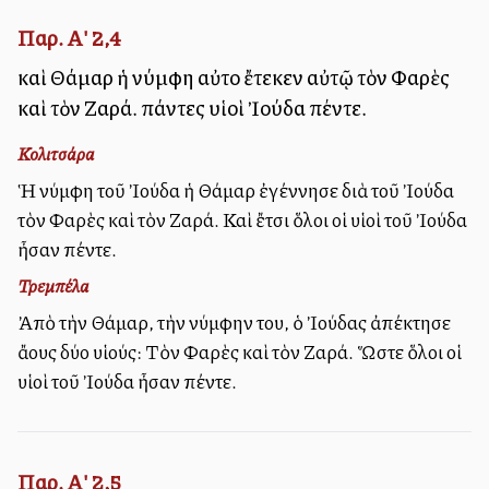
Παρ. Α' 2,4
καὶ Θάμαρ ἡ νύμφη αὐτοῦ ἔτεκεν αὐτῷ τὸν Φαρὲς
καὶ τὸν Ζαρά. πάντες υἱοὶ Ἰούδα πέντε.
Κολιτσάρα
Ἡ νύμφη τοῦ Ἰούδα ἡ Θάμαρ ἐγέννησε διὰ τοῦ Ἰούδα
τὸν Φαρὲς καὶ τὸν Ζαρά. Καὶ ἔτσι ὅλοι οἱ υἱοὶ τοῦ Ἰούδα
ἦσαν πέντε.
Τρεμπέλα
Ἀπὸ τὴν Θάμαρ, τὴν νύμφην του, ὁ Ἰούδας ἀπέκτησε
ἄλλους δύο υἱούς: Τὸν Φαρὲς καὶ τὸν Ζαρά. Ὥστε ὅλοι οἱ
υἱοὶ τοῦ Ἰούδα ἦσαν πέντε.
Παρ. Α' 2,5