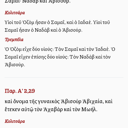
Σαμαΐ· Ναδὰβ καὶ Ἀβισούρ.
Κολιτσάρα
Υἱοὶ τοῦ Ὀζὸμ ἦσαν ὁ Σαμαΐ, καὶ ὁ Ιαδαέ. Υἱοὶ τοῦ
Σαμαῒ ἦσαν ὁ Ναδὰβ καὶ ὁ Ἀβισούρ.
Τρεμπέλα
Ὁ Ὀζὸμ εἶχε δύο υἱούς: Τὸν Σαμαῒ καὶ τὸν Ἰαδαέ. Ὁ
Σαμαῒ εἶχεν ἐπίσης δύο υἱούς: Τὸν Ναδὰβ καὶ τὸν
Ἀβισούρ.
Παρ. Α' 2,29
καὶ ὄνομα τῆς γυναικὸς Ἀβισοὺρ Ἀβιχαία, καὶ
ἔτεκεν αὐτῷ τὸν Ἀχαβὰρ καὶ τὸν Μωήλ.
Κολιτσάρα