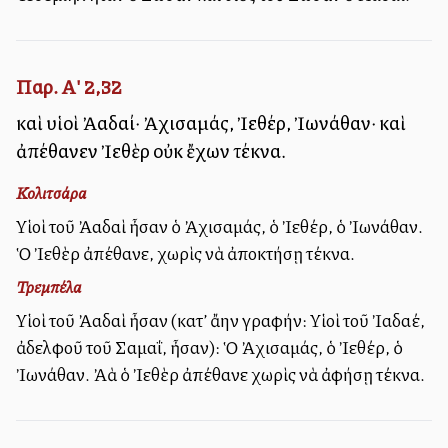
Παρ. Α' 2,32
καὶ υἱοὶ Ἀαδαί· Ἀχισαμάς, Ἰεθέρ, Ἰωνάθαν· καὶ
ἀπέθανεν Ἰεθὲρ οὐκ ἔχων τέκνα.
Κολιτσάρα
Υἱοὶ τοῦ Ἀαδαὶ ἦσαν ὁ Ἀχισαμάς, ὁ Ἰεθέρ, ὁ Ἰωνάθαν.
Ὁ Ἰεθὲρ ἀπέθανε, χωρὶς νὰ ἀποκτήσῃ τέκνα.
Τρεμπέλα
Υἱοὶ τοῦ Ἀαδαὶ ἦσαν (κατ’ ἄλλην γραφήν: Υἱοὶ τοῦ Ἰαδαέ,
ἀδελφοῦ τοῦ Σαμαΐ, ἦσαν): Ὁ Ἀχισαμάς, ὁ Ἰεθέρ, ὁ
Ἰωνάθαν. Ἀλλὰ ὁ Ἰεθὲρ ἀπέθανε χωρὶς νὰ ἀφήσῃ τέκνα.