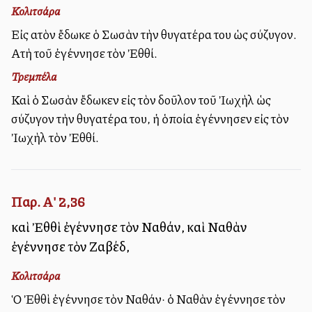
Κολιτσάρα
Εἰς αὐτὸν ἔδωκε ὁ Σωσὰν τὴν θυγατέρα του ὡς σύζυγον.
Αὐτὴ τοῦ ἐγέννησε τὸν Ἐθθί.
Τρεμπέλα
Καὶ ὁ Σωσὰν ἔδωκεν εἰς τὸν δοῦλον τοῦ Ἰωχὴλ ὡς
σύζυγον τὴν θυγατέρα του, ἡ ὁποία ἐγέννησεν εἰς τὸν
Ἰωχὴλ τὸν Ἐθθί.
Παρ. Α' 2,36
καὶ Ἐθθὶ ἐγέννησε τὸν Ναθάν, καὶ Ναθὰν
ἐγέννησε τὸν Ζαβέδ,
Κολιτσάρα
Ὁ Ἐθθὶ ἐγέννησε τὸν Ναθάν· ὁ Ναθὰν ἐγέννησε τὸν