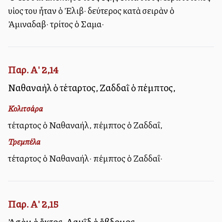
υἱος του ἦταν ὁ Ἐλιβ· δεύτερος κατὰ σειρὰν ὁ
Ἀμιναδαβ· τρίτος ὁ Σαμα·
Παρ. Α' 2,14
Ναθαναὴλ ὁ τέταρτος, Ζαδδαῒ ὁ πέμπτος,
Κολιτσάρα
τέταρτος ὁ Ναθαναήλ, πέμπτος ὁ Ζαδδαΐ,
Τρεμπέλα
τέταρτος ὁ Ναθαναήλ· πέμπτος ὁ Ζαδδαΐ·
Παρ. Α' 2,15
Ἀσὸμ ὁ ἕκτος, Δαυῒδ ὁ ἕβδομος,