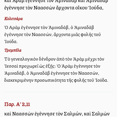
καὶ Ἀρὰμ ἐγέννησε τὸν Ἀμιναδὰβ καὶ Ἀμιναδὰβ
ἐγέννησε τὸν Ναασσὼν ἄρχοντα οἴκου Ἰούδα,
Κολιτσάρα
Ὁ Αρὰμ ἐγέννησε τὸν Ἀμιναδάβ, ὁ Ἀμιναδάβ
ἐγέννησε τὸν Ναασσών, ἄρχοντα μιᾶς φυλῆς τοῦ
Ἰούδα.
Τρεμπέλα
Τὸ γενεαλογικὸν δένδρον ἀπὸ τὸν Ἀρὰμ μέχρι τὸν
Ἰεσσαὶ προχωρεῖ ὡς ἐξῇς: Ὁ Ἀρὰμ ἐγέννησε τὸν
Ἀμιναδάβ, ὁ Ἀμιναδὰβ ἐγέννησε τὸν Ναασσών,
διακεκριμένην προσωπικότητα τῆς φυλῆς τοῦ Ἰούδα.
Παρ. Α' 2,11
καὶ Ναασσὼν ἐγέννησε τὸν Σαλμών, καὶ Σαλμὼν