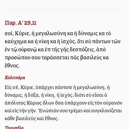
Παρ. Α' 29,11
σοί, Κύριε, ἡ μεγαλωσύνη καὶ ἡ δύναμις καὶ τὸ
καύχημα καὶ ἡ νίκη καὶ ἡ ἰσχύς, ὅτι σὺ πάντων τῶν
ἐν τῷ οὐρανῷ καὶ ἐπὶ τῆς γῆς δεσπόζεις, ἀπὸ
προσώπου σου ταράσσεται πᾶς βασιλεὺς καὶ
ἔθνος.
Κολιτσάρα
Εἰς σέ, Κύριε, ὑπάρχει πάντοτε ἡ μεγαλωσύνη, ἡ
δύναμις, ἡ δόξα, ἡ νίκη, ἡ ἰσχύς, διότι σὺ εἶσαι ὁ
ἀπόλυτος Κύριος ὅλων ὅσα ὑπάρχουν εἰς τὸν οὐρανὸν
καὶ εἰς τὴν γῆν. Ἐνώπιόν σου τρέμει καὶ συγκλονίζεται
κάθε βασιλεὺς καὶ ἔθνος.
Τρεμπέλα