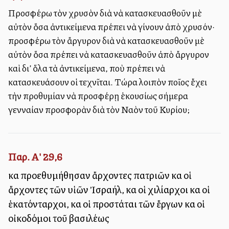
Προσφέρω τὸν χρυσὸν διὰ νὰ κατασκευασθοῦν μὲ
αὐτὸν ὅσα ἀντικείμενα πρέπει νὰ γίνουν ἀπὸ χρυσόν·
προσφέρω τὸν ἄργυρον διὰ νὰ κατασκευασθοῦν μὲ
αὐτὸν ὅσα πρέπει νὰ κατασκευασθοῦν ἀπὸ ἄργυρον
καὶ δι’ ὅλα τὰ ἀντικείμενα, ποὺ πρέπει νὰ
κατασκευάσουν οἱ τεχνῖται. Τώρα λοιπὸν ποῖος ἔχει
τὴν προθυμίαν νὰ προσφέρῃ ἑκουσίως σήμερα
γενναίαν προσφορὰν διὰ τὸν Ναὸν τοῦ Κυρίου;
Παρ. Α' 29,6
καὶ προεθυμήθησαν ἄρχοντες πατριῶν καὶ οἱ
ἄρχοντες τῶν υἱῶν Ἰσραήλ, καὶ οἱ χιλίαρχοι καὶ οἱ
ἑκατόνταρχοι, καὶ οἱ προστάται τῶν ἔργων καὶ οἱ
οἰκοδόμοι τοῦ βασιλέως