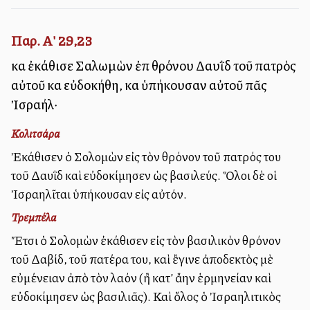
Παρ. Α' 29,23
καὶ ἐκάθισε Σαλωμὼν ἐπὶ θρόνου Δαυῒδ τοῦ πατρὸς
αὐτοῦ καὶ εὐδοκήθη, καὶ ὑπήκουσαν αὐτοῦ πᾶς
Ἰσραήλ·
Κολιτσάρα
Ἐκάθισεν ὁ Σολομὼν εἰς τὸν θρόνον τοῦ πατρός του
τοῦ Δαυῒδ καὶ εὐδοκίμησεν ὡς βασιλεύς. Ὅλοι δὲ οἱ
Ἰσραηλῖται ὑπήκουσαν εἰς αὐτόν.
Τρεμπέλα
Ἔτσι ὁ Σολομὼν ἐκάθισεν εἰς τὸν βασιλικὸν θρόνον
τοῦ Δαβίδ, τοῦ πατέρα του, καὶ ἔγινε ἀποδεκτὸς μὲ
εὐμένειαν ἀπὸ τὸν λαόν (ἢ κατ’ ἄλλην ἑρμηνείαν καὶ
εὐδοκίμησεν ὡς βασιλιᾶς). Καὶ ὅλος ὁ Ἰσραηλιτικὸς