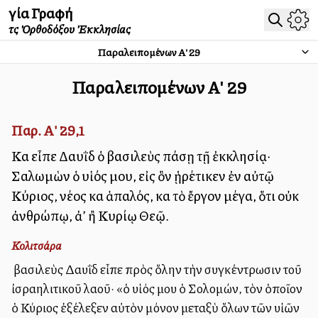
Ἁγία Γραφή
τῆς Ὀρθοδόξου Ἐκκλησίας
Παραλειπομένων Α'
29
Παραλειπομένων Α'
29
Παρ. Α' 29,1
Καὶ εἶπε Δαυῒδ ὁ βασιλεὺς πάσῃ τῇ ἐκκλησίᾳ·
Σαλωμὼν ὁ υἱός μου, εἰς ὃν ᾑρέτικεν ἐν αὐτῷ
Κύριος, νέος καὶ ἁπαλός, καὶ τὸ ἔργον μέγα, ὅτι οὐκ
ἀνθρώπῳ, ἀλλ’ ἢ Κυρίῳ Θεῷ.
Κολιτσάρα
Ὁ βασιλεὺς Δαυῒδ εἶπε πρὸς ὅλην τὴν συγκέντρωσιν τοῦ
ἰσραηλιτικοῦ λαοῦ· «ὁ υἱός μου ὁ Σολομών, τὸν ὁποῖον
ὁ Κύριος ἐξέλεξεν αὐτὸν μόνον μεταξὺ ὅλων τῶν υἱῶν