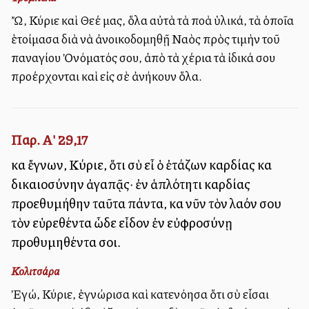
Ὤ, Κύριε καὶ Θεέ μας, ὅλα αὐτὰ τὰ πολλὰ ὑλικά, τὰ ὁποῖα
ἑτοίμασα διὰ νὰ ἀνοικοδομηθῇ Ναὸς πρὸς τιμὴν τοῦ
παναγίου Ὀνόματός σου, ἀπὸ τὰ χέρια τὰ ἰδικά σου
προέρχονται καὶ εἰς σὲ ἀνήκουν ὅλα.
Παρ. Α' 29,17
καὶ ἔγνων, Κύριε, ὅτι σὺ εἶ ὁ ἐτάζων καρδίας καὶ
δικαιοσύνην ἀγαπᾷς· ἐν ἁπλότητι καρδίας
προεθυμήθην ταῦτα πάντα, καὶ νῦν τὸν λαόν σου
τὸν εὑρεθέντα ὧδε εἶδον ἐν εὐφροσύνῃ
προθυμηθέντα σοι.
Κολιτσάρα
Ἐγώ, Κύριε, ἐγνώρισα καὶ κατενόησα ὅτι σὺ εἶσαι