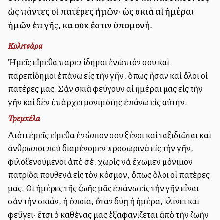
ὡς πάντες οἱ πατέρες ἡμῶν· ὡς σκιὰ αἱ ἡμέραι
ἡμῶν ἐπὶ γῆς, καὶ οὐκ ἔστιν ὑπομονή.
Κολιτσάρα
Ἡμεῖς εἴμεθα παρεπίδημοι ἐνώπιόν σου καὶ
παρεπίδημοι ἐπάνω εἰς τὴν γῆν, ὅπως ἦσαν καὶ ὅλοι οἱ
πατέρες μας. Σὰν σκιὰ φεύγουν αἱ ἡμέραι μας εἰς τὴν
γῆν καὶ δὲν ὑπάρχει μονιμότης ἐπάνω εἰς αὐτήν.
Τρεμπέλα
Διότι ἐμεῖς εἴμεθα ἐνώπιον σου ξένοι καὶ ταξιδιῶται καὶ
ἄνθρωποι ποὺ διαμένομεν προσωρινὰ εἰς τὴν γῆν,
φιλοξενούμενοι ἀπὸ σέ, χωρὶς νὰ ἔχωμεν μόνιμον
πατρίδα πουθενὰ εἰς τὸν κόσμον, ὅπως ὅλοι οἱ πατέρες
μας. Οἱ ἡμέρες τῆς ζωῆς μᾶς ἐπάνω εἰς τὴν γῆν εἶναι
σὰν τὴν σκιάν, ἡ ὁποία, ὅταν δύῃ ἡ ἡμέρα, κλίνει καὶ
φεῦγει· ἔτσι ὁ καθένας μας ἐξαφανίζεται ἀπὸ τὴν ζωὴν