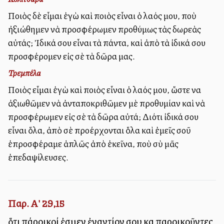
Ποιὸς δὲ εἶμαι ἐγὼ καὶ ποιὸς εἶναι ὁ λαός μου, ποὺ
ἠξιώθημεν νὰ προσφέρωμεν προθύμως τὰς δωρεὰς
αὐτάς; Ἰδικά σου εἶναι τὰ πάντα, καὶ ἀπὸ τὰ ἰδικά σου
προσφέρομεν εἰς σὲ τὰ δῶρα μας.
Τρεμπέλα
Ποιὸς εἶμαι ἐγὼ καὶ ποιὸς εἶναι ὁ λαός μου, ὥστε να
ἀξιωθῶμεν νὰ ἀνταποκριθῶμεν μὲ προθυμίαν καὶ νὰ
προσφέρωμεν εἰς σὲ τὰ δῶρα αὐτά; Διότι ἰδικά σου
εἶναι ὅλα, ἀπὸ σὲ προέρχονται ὅλα καὶ ἐμεῖς σοῦ
ἐπροσφέραμε ἁπλῶς ἀπὸ ἐκεῖνα, ποὺ σὺ μᾶς
ἐπεδαψίλευσες.
Παρ. Α' 29,15
ὅτι πάροικοί ἐσμεν ἐναντίον σου καὶ παροικοῦντες