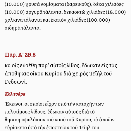
(10.000) χρυσὰ νομίσματα (δαρεικούς), δέκα χιλιάδες
(10.000) ἀργυρᾶ τάλαντα, δεκαοκτὼ χιλιάδες (18.000)
χάλκινα τάλαντα καὶ ἑκατὸν χιλιάδες (100.000)
σιδηρᾶ τάλαντα.
Παρ. Α' 29,8
καὶ οἷς εὑρέθη παρ’ αὐτοῖς λίθος, ἔδωκαν εἰς τὰς
ἀποθήκας οἴκου Κυρίου διὰ χειρὸς Ἰεϊὴλ τοῦ
Γεδσωνί.
Κολιτσάρα
Ἐκεῖνοι, οἱ ὁποῖοι εἶχον ὑπὸ τὴν κατοχήν των
πολυτίμους λίθους, ἔδωκαν αὐτοὺς διὰ τὸ
θησαυροφυλάκιον τοῦ ναοῦ τοῦ Κυρίου, τὸ ὁποῖον
εὑρίσκετο ὑπὸ τὴν ἐποπτείαν τοῦ Ἰεϊήλ του