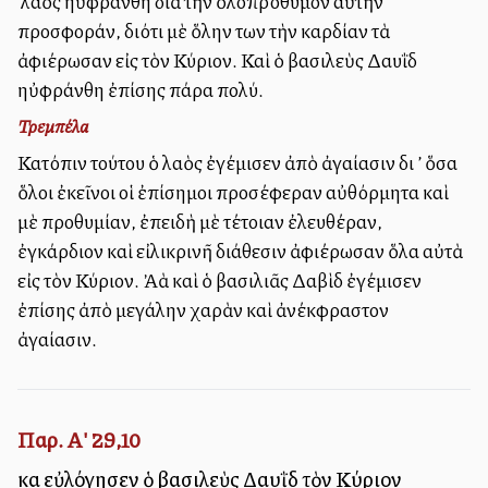
Ὁ λαὸς ηὐφράνθη διὰ τὴν ὁλοπρόθυμον αὐτὴν
προσφοράν, διότι μὲ ὅλην των τὴν καρδίαν τὰ
ἀφιέρωσαν εἰς τὸν Κύριον. Καὶ ὁ βασιλεὺς Δαυῒδ
ηὐφράνθη ἐπίσης πάρα πολύ.
Τρεμπέλα
Κατόπιν τούτου ὁ λαὸς ἐγέμισεν ἀπὸ ἀγαλλίασιν δι ’ ὅσα
ὅλοι ἐκεῖνοι οἱ ἐπίσημοι προσέφεραν αὐθόρμητα καὶ
μὲ προθυμίαν, ἐπειδὴ μὲ τέτοιαν ἐλευθέραν,
ἐγκάρδιον καὶ εἰλικρινῆ διάθεσιν ἀφιέρωσαν ὅλα αὐτὰ
εἰς τὸν Κύριον. Ἀλλὰ καὶ ὁ βασιλιᾶς Δαβὶδ ἐγέμισεν
ἐπίσης ἀπὸ μεγάλην χαρὰν καὶ ἀνέκφραστον
ἀγαλλίασιν.
Παρ. Α' 29,10
καὶ εὐλόγησεν ὁ βασιλεὺς Δαυῒδ τὸν Κύριον