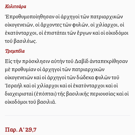
Κολιτσάρα
Ἐπροθυμοποίηθησαν οἱ ἀρχηγοὶ τῶν πατριαρχικῶν
οἰκογενειῶν, οἱ ἄρχοντες τῶν φυλῶν, οἱ χιλίαρχοι, οἱ
ἑκατόνταρχοι, οἱ ἐπιστάται τῶν ἔργων καὶ οἱ οἰκοδόμοι
τοῦ βασιλέως.
Τρεμπέλα
Εἰς τὴν πρόσκλησιν αὐτὴν τοῦ Δαβὶδ ἀνταπεκρίθησαν
μὲ προθυμίαν οἱ ἀρχηγοὶ τῶν πατριαρχικῶν
οἰκογενειῶν καὶ οἱ ἀρχηγοὶ τῶν δώδεκα φυλῶν τοῦ
Ἰσραὴλ καὶ οἱ χιλίαρχοι καὶ οἱ ἑκατόνταρχοι καὶ οἱ
διαχειρισταὶ (ἐπόπται) τῆς βασιλικῆς περιουσίας καὶ οἱ
οἰκοδόμοι τοῦ βασιλιᾶ.
Παρ. Α' 29,7