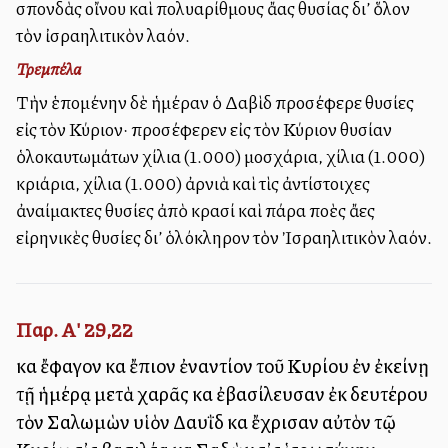
σπονδὰς οἴνου καὶ πολυαρίθμους ἄλλας θυσίας δι’ ὅλον
τὸν ἰσραηλιτικὸν λαόν.
Τρεμπέλα
Τὴν ἑπομένην δὲ ἡμέραν ὁ Δαβὶδ προσέφερε θυσίες
εἰς τὸν Κύριον· προσέφερεν εἰς τὸν Κύριον θυσίαν
ὁλοκαυτωμάτων χίλια (1.000) μοσχάρια, χίλια (1.000)
κριάρια, χίλια (1.000) ἀρνιὰ καὶ τὶς ἀντίστοιχες
ἀναίμακτες θυσίες ἀπὸ κρασί καὶ πάρα πολλὲς ἄλλες
εἰρηνικὲς θυσίες δι’ ὁλόκληρον τὸν Ἰσραηλιτικὸν λαόν.
Παρ. Α' 29,22
καὶ ἔφαγον καὶ ἔπιον ἐναντίον τοῦ Κυρίου ἐν ἐκείνῃ
τῇ ἡμέρᾳ μετὰ χαρᾶς καὶ ἐβασίλευσαν ἐκ δευτέρου
τὸν Σαλωμὼν υἱὸν Δαυῒδ καὶ ἔχρισαν αὐτὸν τῷ