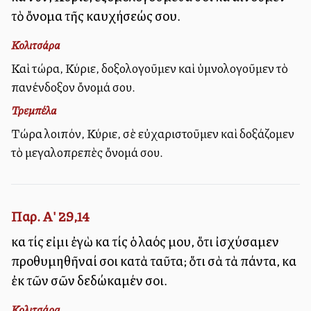
τὸ ὄνομα τῆς καυχήσεώς σου.
Κολιτσάρα
Καὶ τώρα, Κύριε, δοξολογοῦμεν καὶ ὑμνολογοῦμεν τὸ
πανένδοξον ὄνομά σου.
Τρεμπέλα
Τώρα λοιπόν, Κύριε, σὲ εὐχαριστοῦμεν καὶ δοξάζομεν
τὸ μεγαλοπρεπὲς ὄνομά σου.
Παρ. Α' 29,14
καὶ τίς εἰμι ἐγὼ καὶ τίς ὁ λαός μου, ὅτι ἰσχύσαμεν
προθυμηθῆναί σοι κατὰ ταῦτα; ὅτι σὰ τὰ πάντα, καὶ
ἐκ τῶν σῶν δεδώκαμέν σοι.
Κολιτσάρα