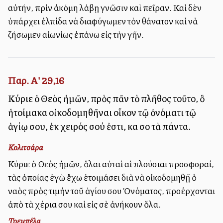
αὐτήν, πρὶν ἀκόμη λάβῃ γνῶσιν καὶ πεῖραν. Καὶ δὲν
ὑπάρχει ἐλπίδα νὰ διαφύγωμεν τὸν θάνατον καὶ νὰ
ζήσωμεν αἰωνίως ἐπάνω εἰς τὴν γῆν.
Παρ. Α' 29,16
Κύριε ὁ Θεὸς ἡμῶν, πρὸς πᾶν τὸ πλῆθος τοῦτο, ὃ
ἡτοίμακα οἰκοδομηθῆναι οἶκον τῷ ὀνόματι τῷ
ἁγίῳ σου, ἐκ χειρός σού ἐστι, καὶ σοὶ τὰ πάντα.
Κολιτσάρα
Κύριε ὁ Θεὸς ἡμῶν, ὅλαι αὐταὶ αἱ πλούσιαι προσφοραί,
τὰς ὁποίας ἐγὼ ἔχω ἑτοιμάσει διὰ νὰ οἰκοδομηθῇ ὁ
ναὸς πρὸς τιμὴν τοῦ ἁγίου σου Ὀνόματος, προέρχονται
ἀπὸ τὰ χέρια σου καὶ εἰς σὲ ἀνήκουν ὅλα.
Τρεμπέλα