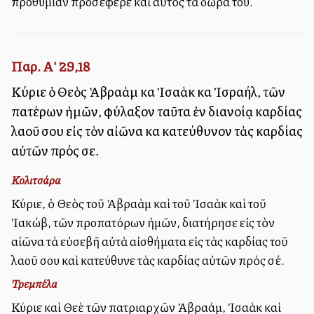
προθυμίαν προσέφερε καὶ αὐτὸς τὰ δῶρα του.
Παρ. Α' 29,18
Κύριε ὁ Θεὸς Ἁβραὰμ καὶ Ἰσαὰκ καὶ Ἰσραήλ, τῶν
πατέρων ἡμῶν, φύλαξον ταῦτα ἐν διανοίᾳ καρδίας
λαοῦ σου εἰς τὸν αἰῶνα καὶ κατεύθυνον τὰς καρδίας
αὐτῶν πρός σε.
Κολιτσάρα
Κύριε, ὁ Θεὸς τοῦ Ἁβραὰμ καὶ τοῦ Ἰσαὰκ καὶ τοῦ
Ἰακώβ, τῶν προπατόρων ἡμῶν, διατήρησε εἰς τὸν
αἰῶνα τὰ εὐσεβῆ αὐτὰ αἰσθήματα εἰς τὰς καρδίας τοῦ
λαοῦ σου καὶ κατεύθυνε τὰς καρδίας αὐτῶν πρὸς σέ.
Τρεμπέλα
Κύριε καὶ Θεὲ τῶν πατριαρχῶν Ἀβραάμ, Ἰσαὰκ καὶ