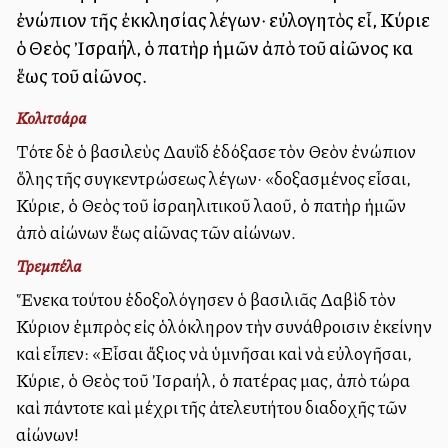
ἐνώπιον τῆς ἐκκλησίας λέγων· εὐλογητὸς εἶ, Κύριε
ὁ Θεὸς Ἰσραήλ, ὁ πατὴρ ἡμῶν ἀπὸ τοῦ αἰῶνος καὶ
ἕως τοῦ αἰῶνος.
Κολιτσάρα
Τότε δὲ ὁ βασιλεὺς Δαυῒδ ἐδόξασε τὸν Θεὸν ἐνώπιον
ὅλης τῆς συγκεντρώσεως λέγων· «δοξασμένος εἶσαι,
Κύριε, ὁ Θεὸς τοῦ ἰσραηλιτικοῦ λαοῦ, ὁ πατὴρ ἡμῶν
ἀπὸ αἰώνων ἕως αἰῶνας τῶν αἰώνων.
Τρεμπέλα
Ἕνεκα τούτου ἐδοξολόγησεν ὁ βασιλιᾶς Δαβὶδ τὸν
Κύριον ἐμπρὸς εἰς ὁλόκληρον τὴν συνάθροισιν ἐκείνην
καὶ εἶπεν: «Εἶσαι ἄξιος νὰ ὑμνῆσαι καὶ νὰ εὐλογῆσαι,
Κύριε, ὁ Θεὸς τοῦ Ἰσραήλ, ὁ πατέρας μας, ἀπὸ τώρα
καὶ πάντοτε καὶ μέχρι τῆς ἀτελευτήτου διαδοχῆς τῶν
αἰώνων!