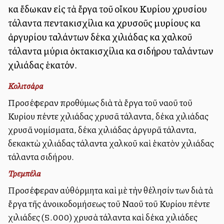
καὶ ἔδωκαν εἰς τὰ ἔργα τοῦ οἴκου Κυρίου χρυσίου
τάλαντα πεντακισχίλια καὶ χρυσοῦς μυρίους καὶ
ἀργυρίου ταλάντων δέκα χιλιάδας καὶ χαλκοῦ
τάλαντα μύρια ὀκτακισχίλια καὶ σιδήρου ταλάντων
χιλιάδας ἑκατόν.
Κολιτσάρα
Προσέφεραν προθύμως διὰ τὰ ἔργα τοῦ ναοῦ τοῦ
Κυρίου πέντε χιλιάδας χρυσᾶ τάλαντα, δέκα χιλιάδας
χρυσᾶ νομίσματα, δέκα χιλιάδας ἀργυρᾶ τάλαντα,
δεκακτὼ χιλιάδας τάλαντα χαλκοῦ καὶ ἑκατὸν χιλιάδας
τάλαντα σιδήρου.
Τρεμπέλα
Προσέφεραν αὐθόρμητα καὶ μὲ τὴν θέλησίν των διὰ τὰ
ἔργα τῆς ἀνοικοδομήσεως τοῦ Ναοῦ τοῦ Κυρίου πέντε
χιλιάδες (5.000) χρυσὰ τάλαντα καὶ δέκα χιλιάδες