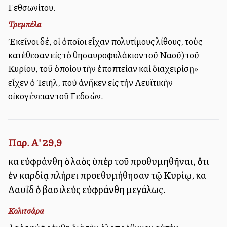
Γεθσωνίτου.
Τρεμπέλα
Ἐκεῖνοι δέ, οἱ ὁποῖοι εἶχαν πολυτίμους λίθους, τοὺς
κατέθεσαν εἰς τὸ θησαυροφυλάκιον τοῦ Ναοῦ) τοῦ
Κυρίου, τοῦ ὁποίου τὴν ἐποπτείαν καὶ διαχειρίσῃ»
εἶχεν ὁ Ἰειήλ, ποὺ ἀνῆκεν εἰς τὴν Λευϊτικὴν
οἰκογένειαν τοῦ Γεδσών.
Παρ. Α' 29,9
καὶ εὐφράνθη ὁ λαὸς ὑπὲρ τοῦ προθυμηθῆναι, ὅτι
ἐν καρδίᾳ πλήρει προεθυμήθησαν τῷ Κυρίῳ, καὶ
Δαυῒδ ὁ βασιλεὺς εὐφράνθη μεγάλως.
Κολιτσάρα