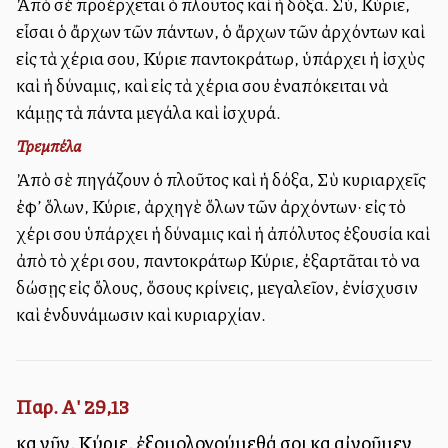
Ἀπὸ σὲ προέρχεται ὁ πλοῦτος καὶ ἡ δόξα. Σύ, Κύριε,
εἶσαι ὁ ἄρχων τῶν πάντων, ὁ ἄρχων τῶν ἀρχόντων καὶ
εἰς τὰ χέρια σου, Κύριε παντοκράτωρ, ὑπάρχει ἡ ἰσχὺς
καὶ ἡ δύναμις, καὶ εἰς τὰ χέρια σου ἐναπόκειται νὰ
κάμῃς τὰ πάντα μεγάλα καὶ ἰσχυρά.
Τρεμπέλα
Ἀπὸ σὲ πηγάζουν ὁ πλοῦτος καὶ ἡ δόξα, Σὺ κυριαρχεῖς
ἐφ’ ὅλων, Κύριε, ἀρχηγὲ ὅλων τῶν ἀρχόντων· εἰς τὸ
χέρι σου ὑπάρχει ἡ δύναμις καὶ ἡ ἀπόλυτος ἐξουσία καὶ
ἀπὸ τὸ χέρι σου, παντοκράτωρ Κύριε, ἐξαρτᾶται τὸ να
δώσῃς εἰς ὅλους, ὅσους κρίνεις, μεγαλεῖον, ἐνίσχυσιν
καὶ ἐνδυνάμωσιν καὶ κυριαρχίαν.
Παρ. Α' 29,13
καὶ νῦν, Κύριε, ἐξομολογούμεθά σοι καὶ αἰνοῦμεν