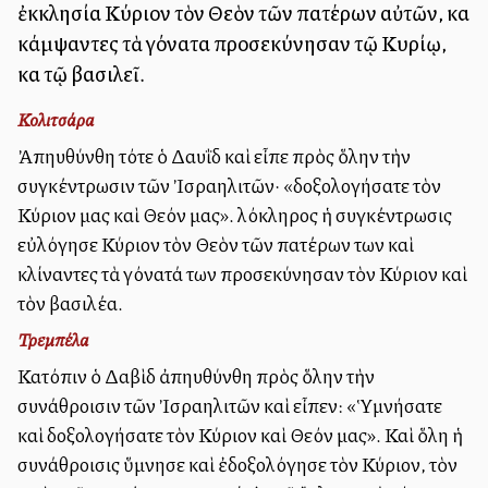
ἐκκλησία Κύριον τὸν Θεὸν τῶν πατέρων αὐτῶν, καὶ
κάμψαντες τὰ γόνατα προσεκύνησαν τῷ Κυρίῳ,
καὶ τῷ βασιλεῖ.
Κολιτσάρα
Ἀπηυθύνθη τότε ὁ Δαυῒδ καὶ εἶπε πρὸς ὅλην τὴν
συγκέντρωσιν τῶν Ἰσραηλιτῶν· «δοξολογήσατε τὸν
Κύριον μας καὶ Θεόν μας». Ὁλόκληρος ἡ συγκέντρωσις
εὐλόγησε Κύριον τὸν Θεὸν τῶν πατέρων των καὶ
κλίναντες τὰ γόνατά των προσεκύνησαν τὸν Κύριον καὶ
τὸν βασιλέα.
Τρεμπέλα
Κατόπιν ὁ Δαβὶδ ἀπηυθύνθη πρὸς ὅλην τὴν
συνάθροισιν τῶν Ἰσραηλιτῶν καὶ εἶπεν: «Ὑμνήσατε
καὶ δοξολογήσατε τὸν Κύριον καὶ Θεόν μας». Καὶ ὅλη ἡ
συνάθροισις ὕμνησε καὶ ἐδοξολόγησε τὸν Κύριον, τὸν