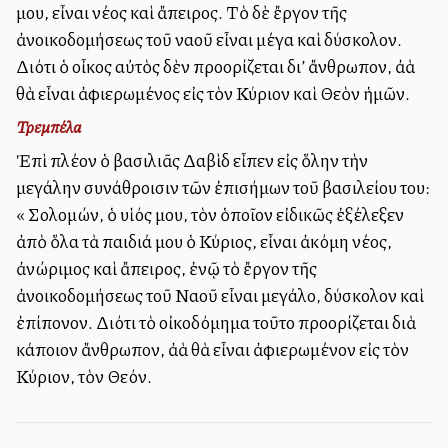
μου, εἶναι νέος καὶ ἄπειρος. Τὸ δὲ ἔργον τῆς
ἀνοικοδομήσεως τοῦ ναοῦ εἶναι μέγα καὶ δύσκολον.
Διότι ὁ οἶκος αὐτὸς δὲν προορίζεται δι’ ἄνθρωπον, ἀλλὰ
θὰ εἶναι ἀφιερωμένος εἰς τὸν Κύριον καὶ Θεὸν ἡμῶν.
Τρεμπέλα
Ἐπὶ πλέον ὁ βασιλιᾶς Δαβὶδ εἶπεν εἰς ὅλην τὴν
μεγάλην συνάθροισιν τῶν ἐπισήμων τοῦ βασιλείου του:
«Ὁ Σολομών, ὁ υἱός μου, τὸν ὁποῖον εἰδικῶς ἐξέλεξεν
ἀπὸ ὅλα τὰ παιδιά μου ὁ Κύριος, εἶναι ἀκόμη νέος,
ἀνώριμος καὶ ἄπειρος, ἐνῷ τὸ ἔργον τῆς
ἀνοικοδομήσεως τοῦ Ναοῦ εἶναι μεγάλο, δύσκολον καὶ
ἐπίπονον. Διότι τὸ οἰκοδόμημα τοῦτο προορίζεται διὰ
κάποιον ἄνθρωπον, ἀλλὰ θὰ εἶναι ἀφιερωμένον εἰς τὸν
Κύριον, τὸν Θεόν.