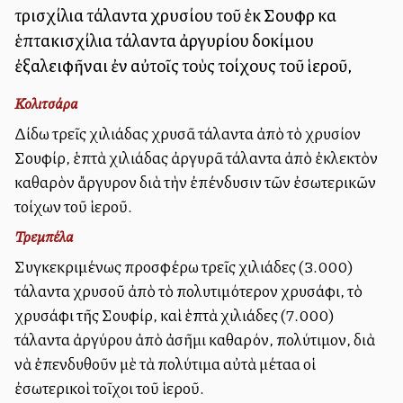
τρισχίλια τάλαντα χρυσίου τοῦ ἐκ Σουφὶρ καὶ
ἑπτακισχίλια τάλαντα ἀργυρίου δοκίμου
ἐξαλειφῆναι ἐν αὐτοῖς τοὺς τοίχους τοῦ ἱεροῦ,
Κολιτσάρα
Δίδω τρεῖς χιλιάδας χρυσᾶ τάλαντα ἀπὸ τὸ χρυσίον
Σουφίρ, ἑπτὰ χιλιάδας ἀργυρᾶ τάλαντα ἀπὸ ἐκλεκτὸν
καθαρὸν ἄργυρον διὰ τὴν ἐπένδυσιν τῶν ἐσωτερικῶν
τοίχων τοῦ ἱεροῦ.
Τρεμπέλα
Συγκεκριμένως προσφέρω τρεῖς χιλιάδες (3.000)
τάλαντα χρυσοῦ ἀπὸ τὸ πολυτιμότερον χρυσάφι, τὸ
χρυσάφι τῆς Σουφίρ, καὶ ἑπτὰ χιλιάδες (7.000)
τάλαντα ἀργύρου ἀπὸ ἀσῆμι καθαρόν, πολύτιμον, διὰ
νὰ ἐπενδυθοῦν μὲ τὰ πολύτιμα αὐτὰ μέταλλα οἱ
ἐσωτερικοὶ τοῖχοι τοῦ ἱεροῦ.