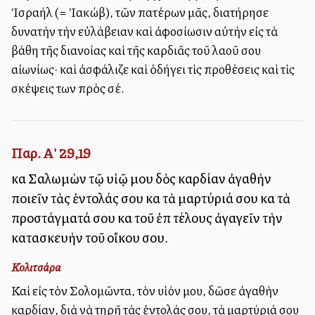
Ἰσραήλ (= Ἰακώβ), τῶν πατέρων μᾶς, διατήρησε
δυνατὴν τὴν εὐλάβειαν καὶ ἀφοσίωσιν αὐτὴν εἰς τὰ
βάθη τῆς διανοίας καὶ τῆς καρδιᾶς τοῦ λαοῦ σου
αἰωνίως· καὶ ἀσφάλιζε καὶ ὁδήγει τὶς προθέσεις καὶ τὶς
σκέψεις των πρὸς σέ.
Παρ. Α' 29,19
καὶ Σαλωμὼν τῷ υἱῷ μου δὸς καρδίαν ἀγαθὴν
ποιεῖν τὰς ἐντολάς σου καὶ τὰ μαρτύριά σου καὶ τὰ
προστάγματά σου καὶ τοῦ ἐπὶ τέλους ἀγαγεῖν τὴν
κατασκευὴν τοῦ οἴκου σου.
Κολιτσάρα
Καὶ εἰς τὸν Σολομῶντα, τὸν υἱόν μου, δῶσε ἀγαθὴν
καρδίαν, διὰ νὰ τηρῇ τὰς ἐντολάς σου, τὰ μαρτύριά σου