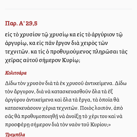
Παρ. Α' 29,5
εἰς τὸ χρυσίον τῷ χρυσίῳ καὶ εἰς τὸ ἀργύριον τῷ
ἀργυρίῳ, καὶ εἰς πᾶν ἔργον διὰ χειρὸς τῶν
τεχνιτῶν. καὶ τίς ὁ προθυμούμενος πληρῶσαι τὰς
χεῖρας αὐτοῦ σήμερον Κυρίῳ;
Κολιτσάρα
Δίδω τὸν χρυσὸν διὰ τὰ ἐκ χρυσοῦ ἀντικείμενα. Δίδω
τὸν ἄργυρον, διὰ νὰ κατασκευασθοῦν ὅλα τὰ ἐξ
ἀργύρου ἀντικείμενα καὶ ὅλα τὰ ἔργα, τὰ ὁποῖα θὰ
κατασκευάσουν χέρια τεχνιτῶν. Ποιὸς λοιπόν, ἀπὸ
σᾶς θὰ προθυμοποιηθῇ νὰ ἀνοίξῃ τὸ χέρι του καὶ νὰ
προσφέρῃ σήμερον διὰ τὸν ναὸν τοῦ Κυρίου;»
Τρεμπέλα