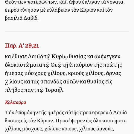
Θεὸν τῶν πατέρων των, καί, ἀφοῦ ἔκλιναν τὰ γόνατα,
ἐπροσκύνησαν μὲ εὐλάβειαν τὸν Κύριον καὶ τὸν
βασιλιᾶ Δαβίδ.
Παρ. Α' 29,21
καὶ ἔθυσε Δαυῒδ τῷ Κυρίῳ θυσίας καὶ ἀνήνεγκεν
ὁλοκαυτώματα τῷ Θεῷ τῇ ἐπαύριον τῆς πρώτης
ἡμέρας μόσχους χιλίους, κριοὺς χιλίους, ἄρνας
χιλίους καὶ τὰς σπονδὰς αὐτῶν καὶ θυσίας εἰς
πλῆθος παντὶ τῷ Ἰσραήλ.
Κολιτσάρα
Τὴν ἑπομένην τῆς ἡμέρας αὐτῆς προσέφερεν ὁ Δαυῒδ
θυσίας εἰς τὸν Κύριον. Προσέφερεν ὡς ὁλοκαυτώματα
χιλίους μόσχους, χιλίους κριούς, χιλίους ἀμνούς,