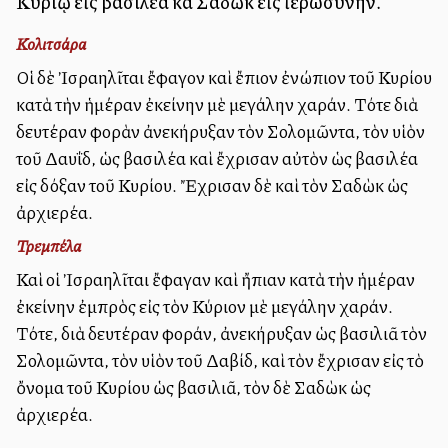
Κυρίῳ εἰς βασιλέα καὶ Σαδὼκ εἰς ἱερωσύνην.
Κολιτσάρα
Οἱ δὲ Ἰσραηλῖται ἔφαγον καὶ ἔπιον ἐνώπιον τοῦ Κυρίου
κατὰ τὴν ἡμέραν ἐκείνην μὲ μεγάλην χαράν. Τότε διὰ
δευτέραν φορὰν ἀνεκήρυξαν τὸν Σολομῶντα, τὸν υἱὸν
τοῦ Δαυΐδ, ὡς βασιλέα καὶ ἔχρισαν αὐτὸν ὡς βασιλέα
εἰς δόξαν τοῦ Κυρίου. Ἔχρισαν δὲ καὶ τὸν Σαδὼκ ὡς
ἀρχιερέα.
Τρεμπέλα
Καὶ οἱ Ἰσραηλῖται ἔφαγαν καὶ ἤπιαν κατὰ τὴν ἡμέραν
ἐκείνην ἐμπρὸς εἰς τὸν Κύριον μὲ μεγάλην χαράν.
Τότε, διὰ δευτέραν φοράν, ἀνεκήρυξαν ὡς βασιλιᾶ τὸν
Σολομῶντα, τὸν υἱὸν τοῦ Δαβίδ, καὶ τὸν ἔχρισαν εἰς τὸ
ὄνομα τοῦ Κυρίου ὡς βασιλιᾶ, τὸν δὲ Σαδὼκ ὡς
ἀρχιερέα.