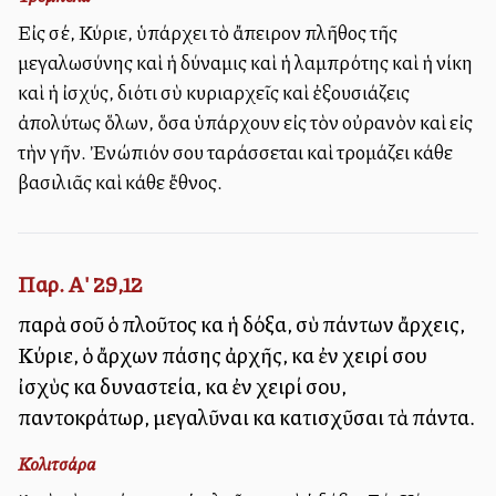
Εἰς σέ, Κύριε, ὑπάρχει τὸ ἄπειρον πλῆθος τῆς
μεγαλωσύνης καὶ ἡ δύναμις καὶ ἡ λαμπρότης καὶ ἡ νίκη
καὶ ἡ ἰσχύς, διότι σὺ κυριαρχεῖς καὶ ἐξουσιάζεις
ἀπολύτως ὅλων, ὅσα ὑπάρχουν εἰς τὸν οὐρανὸν καὶ εἰς
τὴν γῆν. Ἐνώπιόν σου ταράσσεται καὶ τρομάζει κάθε
βασιλιᾶς καὶ κάθε ἔθνος.
Παρ. Α' 29,12
παρὰ σοῦ ὁ πλοῦτος καὶ ἡ δόξα, σὺ πάντων ἄρχεις,
Κύριε, ὁ ἄρχων πάσης ἀρχῆς, καὶ ἐν χειρί σου
ἰσχὺς καὶ δυναστεία, καὶ ἐν χειρί σου,
παντοκράτωρ, μεγαλῦναι καὶ κατισχῦσαι τὰ πάντα.
Κολιτσάρα