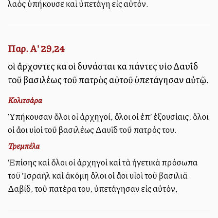
λαὸς ὑπήκουσε καὶ ὑπετάγη εἰς αὐτόν.
Παρ. Α' 29,24
οἱ ἄρχοντες καὶ οἱ δυνάσται καὶ πάντες υἱοὶ Δαυῒδ
τοῦ βασιλέως τοῦ πατρὸς αὐτοῦ ὑπετάγησαν αὐτῷ.
Κολιτσάρα
Ὑπήκουσαν ὅλοι οἱ ἀρχηγοί, ὅλοι οἱ ἐπ’ ἐξουσίαις, ὅλοι
οἱ ἄλλοι υἱοὶ τοῦ βασιλέως Δαυῒδ τοῦ πατρός του.
Τρεμπέλα
Ἐπίσης καὶ ὅλοι οἱ ἀρχηγοὶ καὶ τὰ ἠγετικὰ πρόσωπα
τοῦ Ἰσραὴλ καὶ ἀκόμη ὅλοι οἱ ἄλλοι υἱοὶ τοῦ βασιλιᾶ
Δαβίδ, τοῦ πατέρα του, ὑπετάγησαν εἰς αὐτόν,