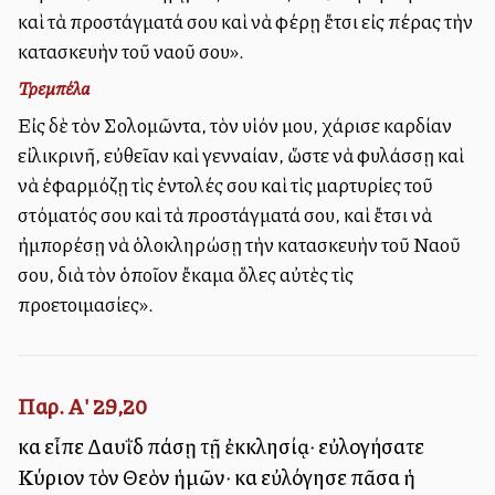
καὶ τὰ προστάγματά σου καὶ νὰ φέρῃ ἔτσι εἰς πέρας τὴν
κατασκευὴν τοῦ ναοῦ σου».
Τρεμπέλα
Εἰς δὲ τὸν Σολομῶντα, τὸν υἱόν μου, χάρισε καρδίαν
εἰλικρινῆ, εὐθεῖαν καὶ γενναίαν, ὥστε νὰ φυλάσσῃ καὶ
νὰ ἐφαρμόζῃ τὶς ἐντολές σου καὶ τὶς μαρτυρίες τοῦ
στόματός σου καὶ τὰ προστάγματά σου, καὶ ἔτσι νὰ
ἠμπορέσῃ νὰ ὁλοκληρώσῃ τὴν κατασκευὴν τοῦ Ναοῦ
σου, διὰ τὸν ὁποῖον ἔκαμα ὅλες αὐτὲς τὶς
προετοιμασίες».
Παρ. Α' 29,20
καὶ εἶπε Δαυῒδ πάσῃ τῇ ἐκκλησίᾳ· εὐλογήσατε
Κύριον τὸν Θεὸν ἡμῶν· καὶ εὐλόγησε πᾶσα ἡ