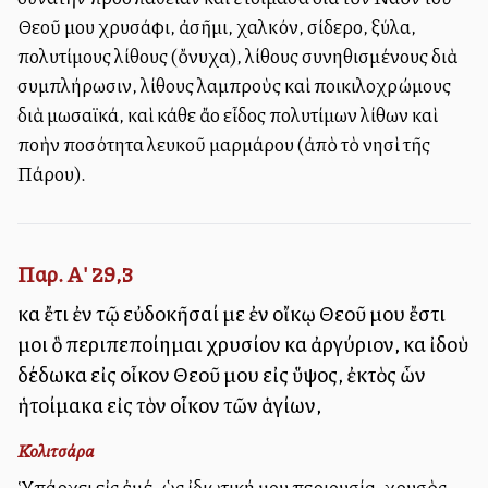
Θεοῦ μου χρυσάφι, ἀσῆμι, χαλκόν, σίδερο, ξύλα,
πολυτίμους λίθους (ὄνυχα), λίθους συνηθισμένους διὰ
συμπλήρωσιν, λίθους λαμπροὺς καὶ ποικιλοχρώμους
διὰ μωσαϊκά, καὶ κάθε ἄλλο εἶδος πολυτίμων λίθων καὶ
πολλὴν ποσότητα λευκοῦ μαρμάρου (ἀπὸ τὸ νησὶ τῆς
Πάρου).
Παρ. Α' 29,3
καὶ ἔτι ἐν τῷ εὐδοκῆσαί με ἐν οἴκῳ Θεοῦ μου ἔστι
μοι ὃ περιπεποίημαι χρυσίον καὶ ἀργύριον, καὶ ἰδοὺ
δέδωκα εἰς οἶκον Θεοῦ μου εἰς ὕψος, ἐκτὸς ὧν
ἡτοίμακα εἰς τὸν οἶκον τῶν ἁγίων,
Κολιτσάρα
Ὑπάρχει εἰς ἐμέ, ὡς ἰδιωτική μου περιουσία, χρυσὸς