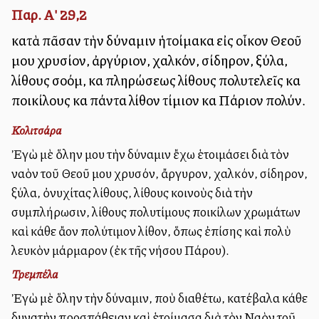
Παρ. Α' 29,2
κατὰ πᾶσαν τὴν δύναμιν ἡτοίμακα εἰς οἶκον Θεοῦ
μου χρυσίον, ἀργύριον, χαλκόν, σίδηρον, ξύλα,
λίθους σοόμ, καὶ πληρώσεως λίθους πολυτελεῖς καὶ
ποικίλους καὶ πάντα λίθον τίμιον καὶ Πάριον πολύν.
Κολιτσάρα
Ἐγὼ μὲ ὅλην μου τὴν δύναμιν ἔχω ἑτοιμάσει διὰ τὸν
ναὸν τοῦ Θεοῦ μου χρυσόν, ἄργυρον, χαλκόν, σίδηρον,
ξύλα, ὀνυχίτας λίθους, λίθους κοινοὺς διὰ τὴν
συμπλήρωσιν, λίθους πολυτίμους ποικίλων χρωμάτων
καὶ κάθε ἄλλον πολύτιμον λίθον, ὅπως ἐπίσης καὶ πολὺ
λευκὸν μάρμαρον (ἐκ τῆς νήσου Πάρου).
Τρεμπέλα
Ἐγὼ μὲ ὅλην τὴν δύναμιν, ποὺ διαθέτω, κατέβαλα κάθε
δυνατὴν προσπάθειαν καὶ ἑτοίμασα διὰ τὸν Ναὸν τοῦ