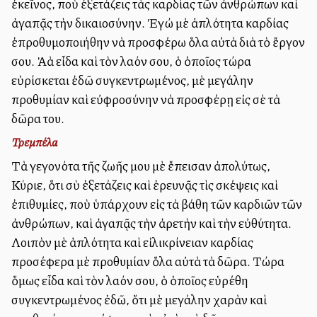
ἐκεῖνος, ποὺ ἐξετάζεις τὰς καρδίας τῶν ἀνθρώπων καὶ
ἀγαπᾷς τὴν δικαιοσύνην. Ἐγώ μὲ ἁπλότητα καρδίας
ἐπροθυμοποιήθην νὰ προσφέρω ὅλα αὐτὰ διὰ τὸ ἔργον
σου. Ἀλλὰ εἶδα καὶ τὸν λαόν σου, ὁ ὁποῖος τώρα
εὑρίσκεται ἐδῶ συγκεντρωμένος, μὲ μεγάλην
προθυμίαν καὶ εὐφροσύνην νὰ προσφέρῃ εἰς σὲ τὰ
δῶρα του.
Τρεμπέλα
Τὰ γεγονότα τῆς ζωῆς μου μὲ ἔπεισαν ἀπολύτως,
Κύριε, ὅτι σὺ ἐξετάζεις καὶ ἐρευνᾷς τὶς σκέψεις καὶ
ἐπιθυμίες, ποὺ ὑπάρχουν εἰς τὰ βάθη τῶν καρδιῶν τῶν
ἀνθρώπων, καὶ ἀγαπᾷς τὴν ἀρετὴν καὶ τὴν εὐθύτητα.
Λοιπὸν μὲ ἁπλότητα καὶ εἰλικρίνειαν καρδίας
προσέφερα μὲ προθυμίαν ὅλα αὐτὰ τὰ δῶρα. Τώρα
ὅμως εἶδα καὶ τὸν λαόν σου, ὁ ὁποῖος εὑρέθη
συγκεντρωμένος ἐδῶ, ὅτι μὲ μεγάλην χαρὰν καὶ