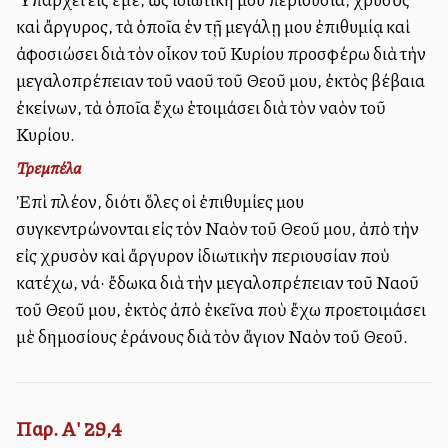
καὶ ἄργυρος, τὰ ὁποῖα ἐν τῇ μεγάλῃ μου ἐπιθυμίᾳ καὶ
ἀφοσιώσει διὰ τὸν οἶκον τοῦ Κυρίου προσφέρω διὰ τὴν
μεγαλοπρέπειαν τοῦ ναοῦ τοῦ Θεοῦ μου, ἐκτὸς βέβαια
ἐκείνων, τὰ ὁποῖα ἔχω ἑτοιμάσει διὰ τὸν ναὸν τοῦ
Κυρίου.
Τρεμπέλα
Ἐπὶ πλέον, διότι ὅλες οἱ ἐπιθυμίες μου
συγκεντρώνονται εἰς τὸν Ναὸν τοῦ Θεοῦ μου, ἀπὸ τὴν
εἰς χρυσὸν καὶ ἄργυρον ἰδιωτικὴν περιουσίαν ποὺ
κατέχω, νά· ἔδωκα διὰ τὴν μεγαλοπρέπειαν τοῦ Ναοῦ
τοῦ Θεοῦ μου, ἐκτὸς ἀπὸ ἐκεῖνα ποὺ ἔχω προετοιμάσει
μὲ δημοσίους ἐράνους διὰ τὸν ἅγιον Ναὸν τοῦ Θεοῦ.
Παρ. Α' 29,4