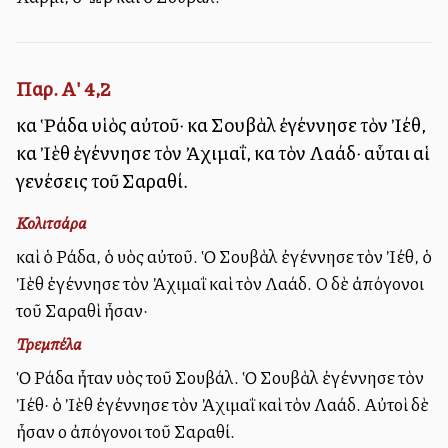
Παρ. Α' 4,2
καὶ Ῥάδα υἱὸς αὐτοῦ· καὶ Σουβὰλ ἐγέννησε τὸν Ἰέθ,
καὶ Ἰὲθ ἐγέννησε τὸν Ἀχιμαΐ, καὶ τὸν Λαάδ· αὗται αἱ
γενέσεις τοῦ Σαραθί.
Κολιτσάρα
καὶ ὁ Ράδα, ὁ υἱὸς αὐτοῦ. Ὁ Σουβὰλ ἐγέννησε τὸν Ἰέθ, ὁ
Ἰὲθ ἐγέννησε τὸν Ἀχιμαῒ καὶ τὸν Λαάδ. Οἱ δὲ ἀπόγονοι
τοῦ Σαραθὶ ἦσαν·
Τρεμπέλα
Ὁ Ράδα ἦταν υἱὸς τοῦ Σουβάλ. Ὁ Σουβὰλ ἐγέννησε τὸν
Ἰέθ· ὁ Ἰὲθ ἐγέννησε τὸν Ἀχιμαῒ καὶ τὸν Λαάδ. Αὐτοὶ δὲ
ἦσαν οἱ ἀπόγονοι τοῦ Σαραθί.