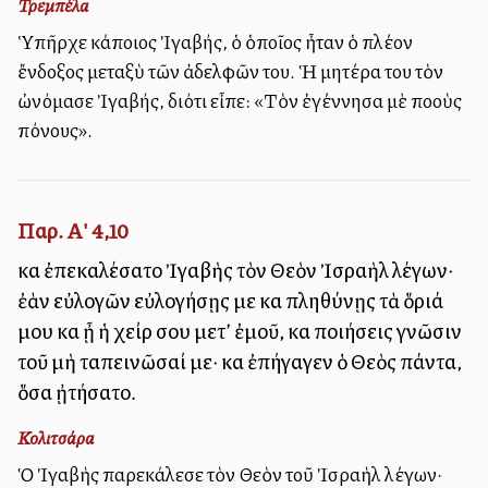
Τρεμπέλα
Ὑπῆρχε κάποιος Ἰγαβής, ὁ ὁποῖος ἦταν ὁ πλέον
ἔνδοξος μεταξὺ τῶν ἀδελφῶν του. Ἡ μητέρα του τὸν
ὠνόμασε Ἰγαβής, διότι εἶπε: «Τὸν ἐγέννησα μὲ πολλοὺς
πόνους».
Παρ. Α' 4,10
καὶ ἐπεκαλέσατο Ἰγαβὴς τὸν Θεὸν Ἰσραὴλ λέγων·
ἐὰν εὐλογῶν εὐλογήσῃς με καὶ πληθύνῃς τὰ ὅριά
μου καὶ ᾖ ἡ χείρ σου μετ’ ἐμοῦ, καὶ ποιήσεις γνῶσιν
τοῦ μὴ ταπεινῶσαί με· καὶ ἐπήγαγεν ὁ Θεὸς πάντα,
ὅσα ᾐτήσατο.
Κολιτσάρα
Ὁ Ἰγαβὴς παρεκάλεσε τὸν Θεὸν τοῦ Ἰσραὴλ λέγων·