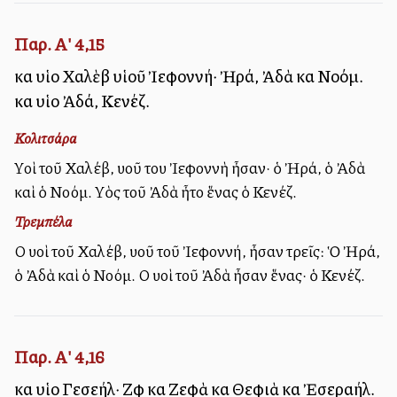
Παρ. Α' 4,15
καὶ υἱοὶ Χαλὲβ υἱοῦ Ἰεφοννή· Ἠρά, Ἀδὰ καὶ Νοόμ.
καὶ υἱοὶ Ἀδά, Κενέζ.
Κολιτσάρα
Υἱοὶ τοῦ Χαλέβ, υἱοῦ του Ἰεφοννὴ ἦσαν· ὁ Ἠρά, ὁ Ἀδὰ
καὶ ὁ Νοόμ. Υἱὸς τοῦ Ἀδὰ ἦτο ἕνας ὁ Κενέζ.
Τρεμπέλα
Οἱ υἱοὶ τοῦ Χαλέβ, υἱοῦ τοῦ Ἰεφοννή, ἦσαν τρεῖς: Ὁ Ἠρά,
ὁ Ἀδὰ καὶ ὁ Νοόμ. Οἱ υἱοὶ τοῦ Ἀδὰ ἦσαν ἕνας· ὁ Κενέζ.
Παρ. Α' 4,16
καὶ υἱοὶ Γεσεήλ· Ζὶφ καὶ Ζεφὰ καὶ Θεφιὰ καὶ Ἐσεραήλ.