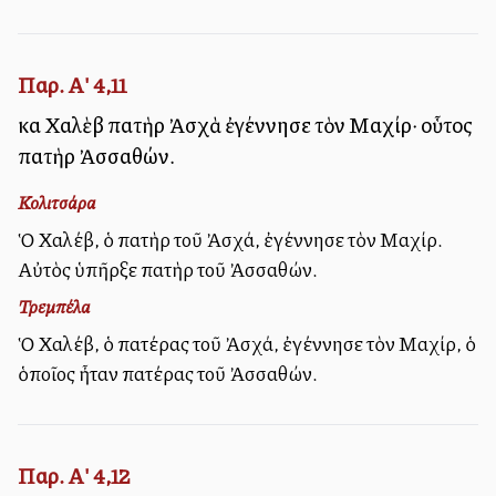
Παρ. Α' 4,11
καὶ Χαλὲβ πατὴρ Ἀσχὰ ἐγέννησε τὸν Μαχίρ· οὗτος
πατὴρ Ἀσσαθών.
Κολιτσάρα
Ὁ Χαλέβ, ὁ πατὴρ τοῦ Ἀσχά, ἐγέννησε τὸν Μαχίρ.
Αὐτὸς ὑπῆρξε πατὴρ τοῦ Ἀσσαθών.
Τρεμπέλα
Ὁ Χαλέβ, ὁ πατέρας τοῦ Ἀσχά, ἐγέννησε τὸν Μαχίρ, ὁ
ὁποῖος ἦταν πατέρας τοῦ Ἀσσαθών.
Παρ. Α' 4,12