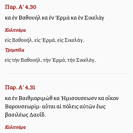
Παρ. Α' 4,30
καὶ ἐν Βαθουὴλ καὶ ἐν Ἑρμὰ καὶ ἐν Σικελὰγ
Κολιτσάρα
εἰς Βαθουήλ, εἰς Ἑρμά, εἰς Σικελάγ,
Τρεμπέλα
εἰς τὴν Βαθουήλ, τὴν Ἑρμά, τὴν Σικελάγ,
Παρ. Α' 4,31
καὶ ἐν Βαιθμαριμὼθ καὶ Ἡμισουσεωσὶν καὶ οἶκον
Βαρουσεωρίμ· αὗται αἱ πόλεις αὐτῶν ἕως
βασιλέως Δαυΐδ.
Κολιτσάρα