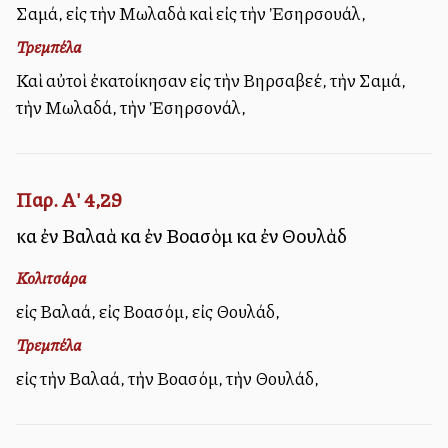
Σαμά, εἰς τὴν Μωλαδὰ καὶ εἰς τὴν Ἐσηρσουάλ,
Τρεμπέλα
Καὶ αὐτοὶ ἐκατοίκησαν εἰς τὴν Βηρσαβεέ, τὴν Σαμά,
τὴν Μωλαδά, τὴν Ἐσηρσονάλ,
Παρ. Α' 4,29
καὶ ἐν Βαλαὰ καὶ ἐν Βοασὸμ καὶ ἐν Θουλὰδ
Κολιτσάρα
εἰς Βαλαά, εἰς Βοασόμ, εἰς Θουλάδ,
Τρεμπέλα
εἰς τὴν Βαλαά, τὴν Βοασόμ, τὴν Θουλάδ,