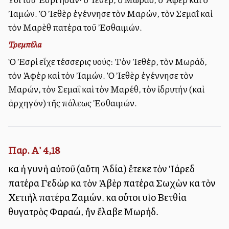
Ἰαμών. Ὁ Ἰεθὲρ ἐγέννησε τὸν Μαρών, τὸν Σεμαῒ καὶ
τὸν Μαρὲθ πατέρα τοῦ Ἐσθαιμών.
Τρεμπέλα
Ὁ Ἐσρὶ εἶχε τέσσερις υἱούς: Τὸν Ἰεθέρ, τὸν Μωράδ,
τὸν Ἀφὲρ καὶ τὸν Ἰαμών. Ὁ Ἰεθὲρ ἐγέννησε τὸν
Μαρών, τὸν Σεμαΐ καὶ τὸν Μαρέθ, τὸν ἰδρυτήν (καὶ
ἀρχηγόν) τῆς πόλεως Ἐσθαιμών.
Παρ. Α' 4,18
καὶ ἡ γυνὴ αὐτοῦ (αὕτη Ἀδία) ἔτεκε τὸν Ἰάρεδ
πατέρα Γεδὼρ καὶ τὸν Ἀβὲρ πατέρα Σωχὼν καὶ τὸν
Χετιὴλ πατέρα Ζαμών. καὶ οὗτοι υἱοὶ Βετθία
θυγατρὸς Φαραώ, ἣν ἔλαβε Μωρήδ.