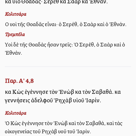
καὶ υἱοὶ Θοαδᾶς· Σερὲθ καὶ Σαὰρ καὶ Ἐθνάν.
Κολιτσάρα
Οἱ υἱοὶ τῆς Θοαδᾶς εἶναι· ὁ Σερέθ, ὁ Σαὰρ καὶ ὁ Ἐθνάν.
Τρεμπέλα
Υἱοὶ δὲ τῆς Θοαδὰς ἦσαν τρεῖς: Ὁ Σερέθ, ὁ Σαὰρ καὶ ὁ
Ἐθνάν.
Παρ. Α' 4,8
καὶ Κὼς ἐγέννησε τὸν Ἐνὼβ καὶ τὸν Σαβαθά. καὶ
γεννήσεις ἀδελφοῦ Ῥηχὰβ υἱοῦ Ἰαρίν.
Κολιτσάρα
Ὁ Κὼς ἐγέννησε τὸν Ἐνὼβ καὶ τὸν Σαβαθά, καὶ τὰς
οἰκογενείας τοῦ Ρηχὰβ υἱοῦ τοῦ Ἰαρίν.