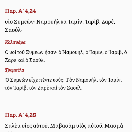
Παρ. Α' 4,24
υἱοὶ Συμεών· Ναμουὴλ καὶ Ἰαμίν, Ἰαρίβ, Ζαρέ,
Σαούλ·
Κολιτσάρα
Οἱ υἱοὶ τοῦ Συμεὼν ἦσαν· ὁ Ναμουήλ, ὁ Ἰαμίν, ὁ Ἰαρίβ, ὁ
Ζαρὲ καὶ ὁ Σαούλ.
Τρεμπέλα
Ὁ Συμεὼν εἶχε πέντε υἱούς: Τὸν Ναμουήλ, τὸν Ἰαμίν,
τὸν Ἰαρίβ, τὸν Ζαρὲ καὶ τὸν Σαούλ.
Παρ. Α' 4,25
Σαλὲμ υἱὸς αὐτοῦ, Μαβασὰμ υἱὸς αὐτοῦ, Μασμὰ