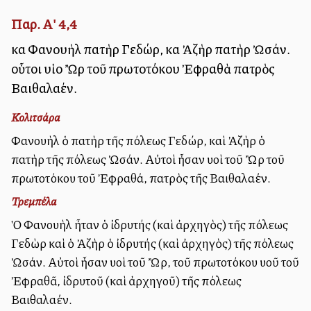
Παρ. Α' 4,4
καὶ Φανουὴλ πατὴρ Γεδώρ, καὶ Ἀζὴρ πατὴρ Ὠσάν.
οὗτοι υἱοὶ Ὢρ τοῦ πρωτοτόκου Ἐφραθὰ πατρὸς
Βαιθαλαέν.
Κολιτσάρα
Φανουὴλ ὁ πατὴρ τῆς πόλεως Γεδώρ, καὶ Ἀζὴρ ὁ
πατὴρ τῆς πόλεως Ὠσάν. Αὐτοὶ ἦσαν υἱοὶ τοῦ Ὢρ τοῦ
πρωτοτόκου τοῦ Ἐφραθά, πατρὸς τῆς Βαιθαλαέν.
Τρεμπέλα
Ὁ Φανουὴλ ἦταν ὁ ἰδρυτής (καὶ ἀρχηγὸς) τῆς πόλεως
Γεδὼρ καὶ ὁ Ἀζὴρ ὁ ἰδρυτής (καὶ ἀρχηγὸς) τῆς πόλεως
Ὠσάν. Αὐτοὶ ἦσαν υἱοὶ τοῦ Ὢρ, τοῦ πρωτοτόκου υἱοῦ τοῦ
Ἐφραθᾶ, ἰδρυτοῦ (καὶ ἀρχηγοῦ) τῆς πόλεως
Βαιθαλαέν.