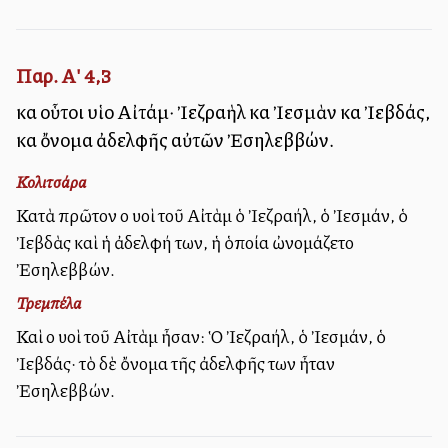
Παρ. Α' 4,3
καὶ οὗτοι υἱοὶ Αἰτάμ· Ἰεζραὴλ καὶ Ἰεσμὰν καὶ Ἰεβδάς,
καὶ ὄνομα ἀδελφῆς αὐτῶν Ἐσηλεββών.
Κολιτσάρα
Κατὰ πρῶτον οἱ υἱοὶ τοῦ Αἰτὰμ ὁ Ἰεζραήλ, ὁ Ἰεσμάν, ὁ
Ἰεβδὰς καὶ ἡ ἀδελφή των, ἡ ὁποία ὠνομάζετο
Ἐσηλεββών.
Τρεμπέλα
Καὶ οἱ υἱοὶ τοῦ Αἰτὰμ ἦσαν: Ὁ Ἰεζραήλ, ὁ Ἰεσμάν, ὁ
Ἰεβδάς· τὸ δὲ ὄνομα τῆς ἀδελφῆς των ἦταν
Ἐσηλεββών.