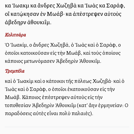
καὶ Ἰωακὶμ καὶ ἄνδρες Χωζηβὰ καὶ Ἰωὰς καὶ Σαράφ,
οἳ κατῴκησαν ἐν Μωάβ· καὶ ἀπέστρεψεν αὐτοὺς
ἀβεδηρὶν ἀθουκιΐμ.
Κολιτσάρα
Ὁ Ἰωακίμ, οἱ ἄνδρες Χωζηβά, ὁ Ἰωὰς καὶ ὁ Σαράφ, οἱ
ὁποῖοι κατοικοῦσαν εἰς τὴν Μωάβ, καὶ τοὺς ὁποίους
κάποιος μετωνόμασεν Ἀβεδηρὶν Ἀθουκιΐμ.
Τρεμπέλα
καὶ ὁ Ἰωακὶμ καὶ οἱ κάτοικοι τῆς πόλεως Χωζηβά· καὶ ὁ
Ἰωὰς καὶ ὁ Σαράφ, οἱ ὁποῖοι ἑκατοικοῦσαν εἰς τὴν
Μωάβ. Κάποιος ἐπέστρεψεν αὐτοὺς εἰς τὴν
τοποθεσίαν Ἀβεδηρὶν Ἀθουκιΐμ (κατ’ ἄλλην ἑρμηνείαν: Οἱ
παραδόσεις αὐτὲς εἶναι πολὺ παλαιές).