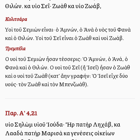
Θιλών. καὶ υἱοὶ Σεΐ· Ζωὰθ καὶ υἱοὶ Ζωάβ,
Κολιτσάρα
Υἱοὶ τοῦ Σεμιὼν εἶναι· ὁ Ἀμνών, ὁ Ἀνὰ ὁ υἱὸς τοῦ Φανὰ
καὶ ὁ Θιλών. Υἱοὶ τοῦ Σεῒ εἶναι ὁ Ζωὰθ καὶ υἱοὶ Ζωάβ.
Τρεμπέλα
Οἱ υἱοὶ τοῦ Σεμιὼν ἦσαν τέσσερις: Ὁ Ἀμνών, ὁ Ἀνά, ὁ
Φανὰ καὶ ὁ Θιλών. Οἱ υἱοὶ τοῦ Σεΐ (ἢ Ἰσεΐ) ἦσαν ὁ Ζωὰθ
καὶ οἱ υἱοὶ τοῦ Ζωὰθ (κατ’ ἄλλην γραφήν: Ὁ Ἰσεΐ εἶχε δύο
υἱούς· τὸν Ζωὰθ καὶ τὸν Μπενζωάθ).
Παρ. Α' 4,21
υἱοὶ Σηλὼμ υἱοῦ Ἰούδα· Ἢρ πατὴρ Ληχάβ, καὶ
Λααδὰ πατὴρ Μαρισὰ καὶ γενέσεις οἰκείων