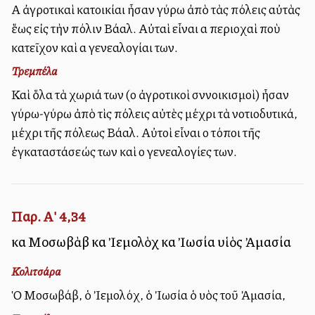
Αἱ ἀγροτικαὶ κατοικίαι ἦσαν γύρω ἀπὸ τὰς πόλεις αὐτὰς
ἕως εἰς τὴν πόλιν Βάαλ. Αὐταὶ εἶναι αἱ περιοχαὶ ποὺ
κατεῖχον καὶ αἱ γενεαλογίαι των.
Τρεμπέλα
Καὶ ὅλα τὰ χωριά των (οἱ ἀγροτικοὶ σννοικισμοὶ) ἦσαν
γύρω-γύρω ἀπὸ τὶς πόλεις αὐτὲς μέχρι τὰ νοτιοδυτικά,
μέχρι τῆς πόλεως Βάαλ. Αὐτοὶ εἶναι οἱ τόποι τῆς
ἐγκαταστάσεώς των καὶ οἱ γενεαλογίες των.
Παρ. Α' 4,34
καὶ Μοσωβὰβ καὶ Ἰεμολὸχ καὶ Ἰωσία υἱὸς Ἀμασία
Κολιτσάρα
Ὁ Μοσωβάβ, ὁ Ἰεμολόχ, ὁ Ἰωσία ὁ υἱὸς τοῦ Ἀμασία,