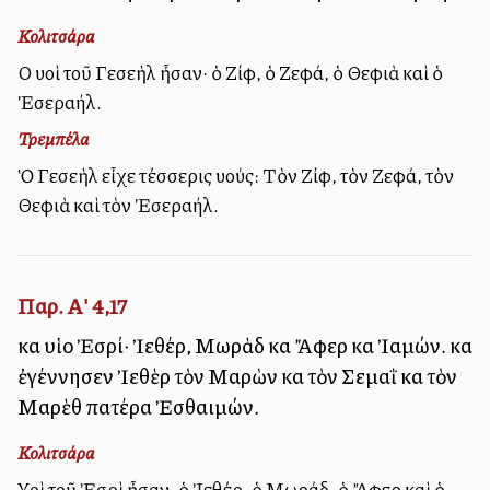
Κολιτσάρα
Οἱ υἱοὶ τοῦ Γεσεὴλ ἦσαν· ὁ Ζίφ, ὁ Ζεφά, ὁ Θεφιὰ καὶ ὁ
Ἐσεραήλ.
Τρεμπέλα
Ὁ Γεσεὴλ εἶχε τέσσερις υἱούς: Τὸν Ζίφ, τὸν Ζεφά, τὸν
Θεφιὰ καὶ τὸν Ἐσεραήλ.
Παρ. Α' 4,17
καὶ υἱοὶ Ἐσρί· Ἰεθέρ, Μωρὰδ καὶ Ἄφερ καὶ Ἰαμών. καὶ
ἐγέννησεν Ἰεθὲρ τὸν Μαρὼν καὶ τὸν Σεμαῒ καὶ τὸν
Μαρὲθ πατέρα Ἐσθαιμών.
Κολιτσάρα
Υἱοὶ τοῦ Ἐσρὶ ἦσαν· ὁ Ἰεθέρ, ὁ Μωράδ, ὁ Ἄφερ καὶ ὁ