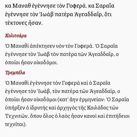
καὶ Μαναθὶ ἐγέννησε τὸν Γοφερά. καὶ Σαραΐα
ἐγέννησε τὸν Ἰωὰβ πατέρα Ἀγεαδδαΐρ, ὅτι
τέκτονες ἦσαν.
Κολιτσάρα
Ὁ Μαναθὶ ἀπέκτησεν υἱὸν τὸν Γοφερά. Ὁ Σαραΐα
ἐγέννησε τὸν Ἰωὰβ τὸν πατέρα τῶν Ἀγεαδδαΐρ, οἱ
ὁποῖοι ἦσαν οἰκοδόμοι.
Τρεμπέλα
Ὁ Μαναθὶ ἐγέννησε τὸν Γοφερὰ καὶ ὁ Σαραΐα
ἐγέννησε τὸν Ἰωάβ, τὸν πατέρα τῶν Ἀγεαδδαϊρ, οἱ
ὁποῖοι ἦσαν οἰκοδόμοι (κατ’ ἄλλην ἑρμηνείαν: Ὁ Σαραΐα
ὑπῆρξεν ὁ ἰδρυτὴς καὶ ἀρχηγὸς τῆς Κοιλάδος τῶν
Τεχνιτῶν, ὅπου ὅλος ὁ λαὸς ἦσαν ἱκανοὶ καὶ ἐπιτήδειοι
τεχνῖται).