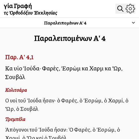
Ἁγία Γραφή
τῆς Ὀρθοδόξου Ἐκκλησίας
Παραλειπομένων Α'
4
Παραλειπομένων Α'
4
Παρ. Α' 4,1
Καὶ υἱοὶ Ἰούδα· Φαρές, Ἐσρὼμ καὶ Χαρμὶ καὶ Ὤρ,
Σουβὰλ
Κολιτσάρα
Οἱ υἱοὶ τοῦ Ἰούδα ἦσαν· ὁ Φαρές, ὁ Ἐσρώμ, ὁ Χαρμί, ὁ
Ὤρ, ὁ Σουβὰλ
Τρεμπέλα
Ἀπόγονοι τοῦ Ἰούδα ἦσαν: Ὁ Φαρές, ὁ Ἐσρώμ, ὁ
Χαρμί, ὁ Ὢρ καὶ ὁ Σουβάλ.