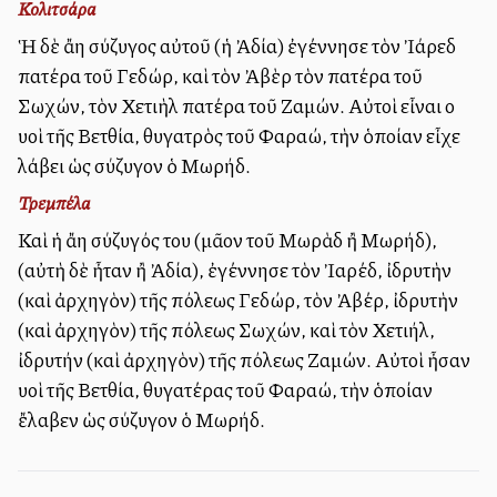
Κολιτσάρα
Ἡ δὲ ἄλλη σύζυγος αὐτοῦ (ἡ Ἀδία) ἐγέννησε τὸν Ἰάρεδ
πατέρα τοῦ Γεδώρ, καὶ τὸν Ἀβὲρ τὸν πατέρα τοῦ
Σωχών, τὸν Χετιὴλ πατέρα τοῦ Ζαμών. Αὐτοὶ εἶναι οἱ
υἱοὶ τῆς Βετθία, θυγατρὸς τοῦ Φαραώ, τὴν ὁποίαν εἶχε
λάβει ὡς σύζυγον ὁ Μωρήδ.
Τρεμπέλα
Καὶ ἡ ἄλλη σύζυγός του (μᾶλλον τοῦ Μωρὰδ ἢ Μωρήδ),
(αὐτὴ δὲ ἦταν ἢ Ἀδία), ἐγέννησε τὸν Ἰαρέδ, ἰδρυτὴν
(καὶ ἀρχηγὸν) τῆς πόλεως Γεδώρ, τὸν Ἀβέρ, ἰδρυτὴν
(καὶ ἀρχηγὸν) τῆς πόλεως Σωχών, καὶ τὸν Χετιήλ,
ἰδρυτήν (καὶ ἀρχηγὸν) τῆς πόλεως Ζαμών. Αὐτοὶ ἦσαν
υἱοὶ τῆς Βετθία, θυγατέρας τοῦ Φαραώ, τὴν ὁποίαν
ἔλαβεν ὡς σύζυγον ὁ Μωρήδ.