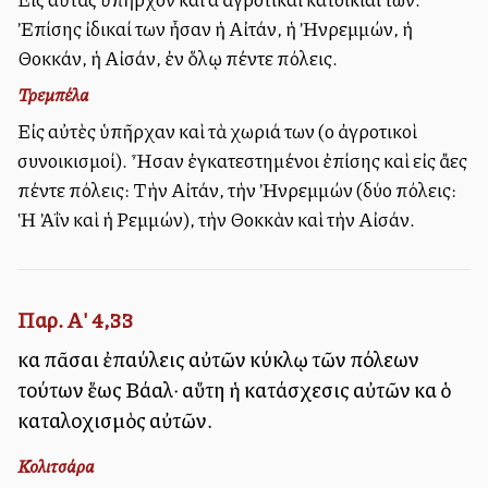
Ἐπίσης ἰδικαί των ἦσαν ἡ Αἰτάν, ἡ Ἠνρεμμών, ἡ
Θοκκάν, ἡ Αἰσάν, ἐν ὅλῳ πέντε πόλεις.
Τρεμπέλα
Εἰς αὐτὲς ὑπῆρχαν καὶ τὰ χωριά των (οἱ ἀγροτικοὶ
συνοικισμοί). Ἦσαν ἐγκατεστημένοι ἐπίσης καὶ εἰς ἄλλες
πέντε πόλεις: Τὴν Αἰτάν, τὴν Ἠνρεμμών (δύο πόλεις:
Ἡ Ἀΐν καὶ ἡ Ρεμμών), τὴν Θοκκὰν καὶ τὴν Αἰσάν.
Παρ. Α' 4,33
καὶ πᾶσαι ἐπαύλεις αὐτῶν κύκλῳ τῶν πόλεων
τούτων ἕως Βάαλ· αὕτη ἡ κατάσχεσις αὐτῶν καὶ ὁ
καταλοχισμὸς αὐτῶν.
Κολιτσάρα