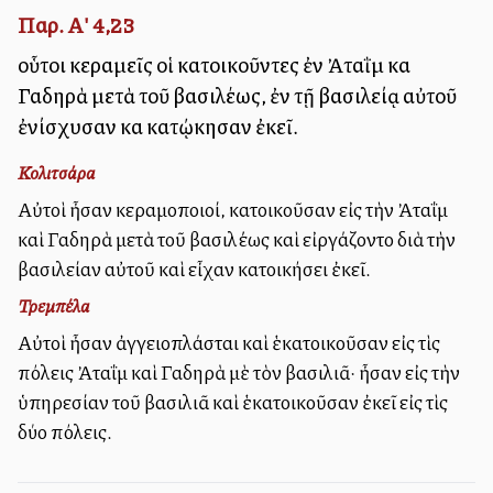
Παρ. Α' 4,23
οὗτοι κεραμεῖς οἱ κατοικοῦντες ἐν Ἀταῒμ καὶ
Γαδηρὰ μετὰ τοῦ βασιλέως, ἐν τῇ βασιλείᾳ αὐτοῦ
ἐνίσχυσαν καὶ κατῴκησαν ἐκεῖ.
Κολιτσάρα
Αὐτοὶ ἦσαν κεραμοποιοί, κατοικοῦσαν εἰς τὴν Ἀταΐμ
καὶ Γαδηρὰ μετὰ τοῦ βασιλέως καὶ εἰργάζοντο διὰ τὴν
βασιλείαν αὐτοῦ καὶ εἶχαν κατοικήσει ἐκεῖ.
Τρεμπέλα
Αὐτοὶ ἦσαν ἀγγειοπλάσται καὶ ἑκατοικοῦσαν εἰς τὶς
πόλεις Ἀταΐμ καὶ Γαδηρὰ μὲ τὸν βασιλιᾶ· ἦσαν εἰς τὴν
ὑπηρεσίαν τοῦ βασιλιᾶ καὶ ἑκατοικοῦσαν ἐκεῖ εἰς τὶς
δύο πόλεις.