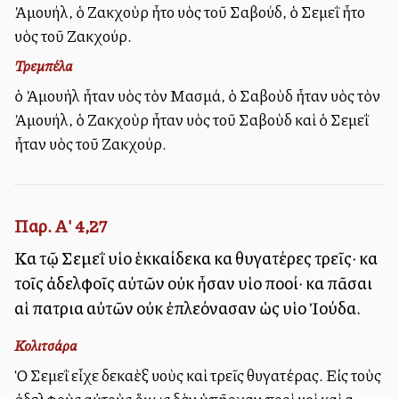
Ἀμουήλ, ὁ Ζακχοὺρ ἦτο υἱὸς τοῦ Σαβούδ, ὁ Σεμεῒ ἦτο
υἱὸς τοῦ Ζακχούρ.
Τρεμπέλα
ὁ Ἀμουὴλ ἦταν υἱὸς τὸν Μασμά, ὁ Σαβοὺδ ἦταν υἱὸς τὸν
Ἀμουήλ, ὁ Ζακχοὺρ ἦταν υἱὸς τοῦ Σαβοὺδ καὶ ὁ Σεμεῒ
ἦταν υἱὸς τοῦ Ζακχούρ.
Παρ. Α' 4,27
Καὶ τῷ Σεμεῒ υἱοὶ ἑκκαίδεκα καὶ θυγατέρες τρεῖς· καὶ
τοῖς ἀδελφοῖς αὐτῶν οὐκ ἦσαν υἱοὶ πολλοί· καὶ πᾶσαι
αἱ πατριαὶ αὐτῶν οὐκ ἐπλεόνασαν ὡς υἱοὶ Ἰούδα.
Κολιτσάρα
Ὁ Σεμεῒ εἶχε δεκαὲξ υἱοὺς καὶ τρεῖς θυγατέρας. Εἰς τοὺς