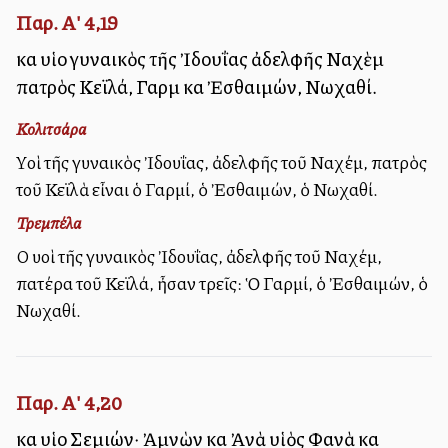
Παρ. Α' 4,19
καὶ υἱοὶ γυναικὸς τῆς Ἰδουΐας ἀδελφῆς Ναχὲμ
πατρὸς Κεϊλά, Γαρμὶ καὶ Ἐσθαιμών, Νωχαθί.
Κολιτσάρα
Υἱοὶ τῆς γυναικὸς Ἰδουΐας, ἀδελφῆς τοῦ Ναχέμ, πατρὸς
τοῦ Κεϊλὰ εἶναι ὁ Γαρμί, ὁ Ἐσθαιμών, ὁ Νωχαθί.
Τρεμπέλα
Οἱ υἱοὶ τῆς γυναικὸς Ἰδουΐας, ἀδελφῆς τοῦ Ναχέμ,
πατέρα τοῦ Κεϊλά, ἦσαν τρεῖς: Ὁ Γαρμί, ὁ Ἐσθαιμών, ὁ
Νωχαθί.
Παρ. Α' 4,20
καὶ υἱοὶ Σεμιών· Ἀμνὼν καὶ Ἀνὰ υἱὸς Φανὰ καὶ