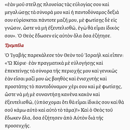
«ἐὰν μοῦ στείλῃς πλουσίας τὰς εὐλογίας σου καὶ
μεγαλώσῃς τὰ σύνορά μου καὶ ἡ παντοδύναμος δεξιά
σου εὑρίσκεται πάντοτε μαζῆ μου, μὲ φωτίσῃς δὲ εἰς
γνῶσιν, ὥστε νὰ μὴ ἐξευτελισθῶ, ἐγὼ θὰ εἶμαι ἰδικός
σου». Ὁ Θεὸς ἔδωσεν εἰς αὐτὸν ὅλα ὅσα ἐζήτησε.
Τρεμπέλα
Ὁ Ἰγαβὴς παρεκάλεσε τὸν Θεὸν τοῦ Ἰσραὴλ καὶ εἶπεν:
«Ὢ Κύριε· ἐὰν πραγματικὰ μὲ εὐλογήσῃς καὶ
ἐπεκτείνῃς τὰ σύνορα τῆς περιοχῆς μου καὶ γενικῶς
ἐὰν εἶσαι μαζί μου ὡς βοηθὸς καὶ ἐνισχυτὴς καὶ
προστάτης τὸ παντοδύναμον χέρι σου καὶ μὲ φωτίσῃς,
ὥστε νὰ μὴ μὲ συναντήσῃ κανένα κακὸν καὶ
ἐξευτελισθῶ, (ὑπόσχομαι ὅτι θὰ εἶμαι ἰδικός σου καὶ θὰ
σοῦ κάμω αὐτὸ καὶ αὐτὸ τὸ τάμα)!» Καὶ ὁ Θεὸς τοῦ
ἔδωκεν ὅλα, ὅσα ἐζήτησεν ἀπὸ Αὐτὸν διὰ τῆς
προσευχῆς.