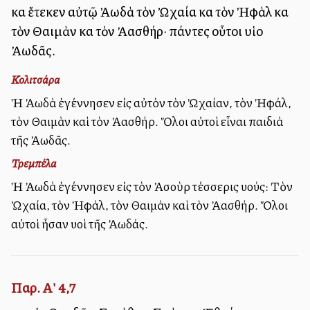
καὶ ἔτεκεν αὐτῷ Ἀωδὰ τὸν Ὠχαία καὶ τὸν Ἠφὰλ καὶ
τὸν Θαιμὰν καὶ τὸν Ἀασθήρ· πάντες οὗτοι υἱοὶ
Ἀωδᾶς.
Κολιτσάρα
Ἡ Ἀωδὰ ἐγέννησεν εἰς αὐτὸν τὸν Ὠχαίαν, τὸν Ἠφάλ,
τὸν Θαιμὰν καὶ τὸν Ἀασθήρ. Ὅλοι αὐτοὶ εἶναι παιδιὰ
τῆς Ἀωδᾶς.
Τρεμπέλα
Ἡ Ἀωδὰ ἐγέννησεν εἰς τὸν Ἀσοὺρ τέσσερις υἱούς: Τὸν
Ὠχαία, τὸν Ἠφάλ, τὸν Θαιμὰν καὶ τὸν Ἀασθήρ. Ὅλοι
αὐτοὶ ἦσαν υἱοὶ τῆς Ἀωδάς.
Παρ. Α' 4,7