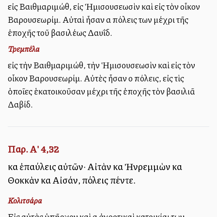
εἰς Βαιθμαριμώθ, εἰς Ἡμισουσεωσὶν καὶ εἰς τὸν οἶκον
Βαρουσεωρίμ. Αὐταὶ ἦσαν αἱ πόλεις των μέχρι τῆς
ἐποχῆς τοῦ βασιλέως Δαυΐδ.
Τρεμπέλα
εἰς τὴν Βαιθμαριμώθ, τὴν Ἡμισουσεωσὶν καὶ εἰς τὸν
οἶκον Βαρουσεωρίμ. Αὐτὲς ἦσαν οἱ πόλεις, εἰς τὶς
ὁποῖες ἑκατοικοῦσαν μέχρι τῆς ἐποχῆς τὸν βασιλιᾶ
Δαβίδ.
Παρ. Α' 4,32
καὶ ἐπαύλεις αὐτῶν· Αἰτὰν καὶ Ἠνρεμμὼν καὶ
Θοκκὰν καὶ Αἰσάν, πόλεις πέντε.
Κολιτσάρα
Εἰς αὐτὰς ὑπῆρχον καὶ αἱ ἀγροτικαὶ κατοικίαι των.