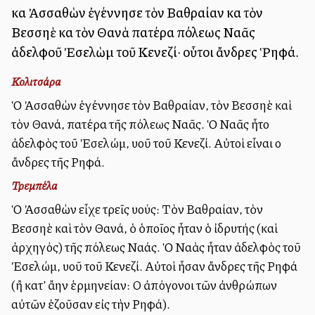
καὶ Ἀσσαθὼν ἐγέννησε τὸν Βαθραίαν καὶ τὸν
Βεσσηὲ καὶ τὸν Θανὰ πατέρα πόλεως Ναᾶς
ἀδελφοῦ Ἐσελὼμ τοῦ Κενεζί· οὗτοι ἄνδρες Ῥηφά.
Κολιτσάρα
Ὁ Ἀσσαθὼν ἐγέννησε τὸν Βαθραίαν, τὸν Βεσσηὲ καὶ
τὸν Θανά, πατέρα τῆς πόλεως Ναᾶς. Ὁ Ναᾶς ἦτο
ἀδελφὸς τοῦ Ἐσελώμ, υἱοῦ τοῦ Κενεζί. Αὐτοὶ εἶναι οἱ
ἄνδρες τῆς Ρηφά.
Τρεμπέλα
Ὁ Ἀσσαθὼν εἶχε τρεῖς υἱούς: Τὸν Βαθραίαν, τὸν
Βεσσηὲ καὶ τὸν Θανά, ὁ ὁποῖος ἦταν ὁ ἰδρυτής (καὶ
ἀρχηγός) τῆς πόλεως Ναάς. Ὁ Ναὰς ἦταν ἀδελφὸς τοῦ
Ἐσελώμ, υἱοῦ τοῦ Κενεζί. Αὐτοὶ ἦσαν ἄνδρες τῆς Ρηφά
(ἢ κατ’ ἄλλην ἑρμηνείαν: Οἱ ἀπόγονοι τῶν ἀνθρώπων
αὐτῶν ἐζοῦσαν εἰς τὴν Ρηφά).