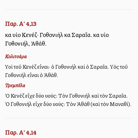
Παρ. Α' 4,13
καὶ υἱοὶ Κενέζ· Γοθονιὴλ καὶ Σαραΐα. καὶ υἱοὶ
Γοθονιήλ, Ἀθάθ.
Κολιτσάρα
Υἱοὶ τοῦ Κενὲζ εἶναι· ὁ Γοθονιὴλ καὶ ὁ Σαραΐα. Υἱὸς τοῦ
Γοθονιὴλ εἶναι ὁ Ἀθάθ.
Τρεμπέλα
Ὁ Κενὲζ εἶχε δύο υἱούς: Τὸν Γοθονιὴλ καὶ τὸν Σαραΐα.
Ὁ Γοθονιὴλ εἶχε δύο υἱούς: Τὸν Ἀθὰθ (καὶ τὸν Μαναθί).
Παρ. Α' 4,14