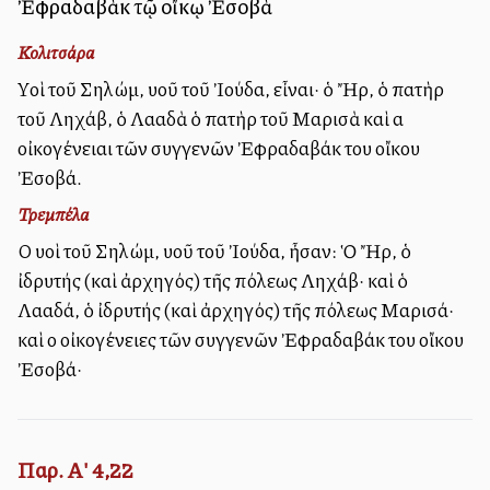
Ἐφραδαβὰκ τῷ οἴκῳ Ἐσοβὰ
Κολιτσάρα
Υἱοὶ τοῦ Σηλώμ, υἱοῦ τοῦ Ἰούδα, εἶναι· ὁ Ἤρ, ὁ πατὴρ
τοῦ Ληχάβ, ὁ Λααδὰ ὁ πατὴρ τοῦ Μαρισὰ καὶ αἱ
οἰκογένειαι τῶν συγγενῶν Ἐφραδαβάκ του οἴκου
Ἐσοβά.
Τρεμπέλα
Οἱ υἱοὶ τοῦ Σηλώμ, υἱοῦ τοῦ Ἰούδα, ἦσαν: Ὁ Ἤρ, ὁ
ἰδρυτής (καὶ ἀρχηγός) τῆς πόλεως Ληχάβ· καὶ ὁ
Λααδά, ὁ ἰδρυτής (καὶ ἀρχηγός) τῆς πόλεως Μαρισά·
καὶ οἱ οἰκογένειες τῶν συγγενῶν Ἐφραδαβάκ του οἴκου
Ἐσοβά·
Παρ. Α' 4,22