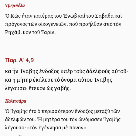
Τρεμπέλα
Ὁ Κὼς ἦταν πατέρας τοῦ Ἐνὼβ καὶ τοῦ Σαβαθὰ καὶ
πρόγονος τῶν οἰκογενειῶν, ποὺ προῆλθαν ἀπὸ τὸν
Ρηχάβ, υἱὸν τοῦ Ἰαρίν.
Παρ. Α' 4,9
καὶ ἦν Ἰγαβὴς ἔνδοξος ὑπὲρ τοὺς ἀδελφοὺς αὐτοῦ·
καὶ ἡ μήτηρ ἐκάλεσε τὸ ὄνομα αὐτοῦ Ἰγαβὴς
λέγουσα· ἔτεκον ὡς γαβής.
Κολιτσάρα
Ὁ Ἰγαβὴς ἦτο ὁ περισσότερον ἔνδοξος μεταξὺ τῶν
ἀδελφῶν του. Ἡ μητέρα του τὸν ὠνόμασεν Ἰγαβὴς
λέγουσα· «τὸν ἐγέννησα μὲ πόνον».