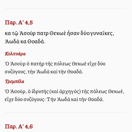
Παρ. Α' 4,5
καὶ τῷ Ἀσοὺρ πατρὶ Θεκωὲ ἦσαν δύο γυναῖκες,
Ἀωδὰ καὶ Θοαδά.
Κολιτσάρα
Ὁ Ἀσοὺρ ὁ πατὴρ τῆς πόλεως Θεκωὲ εἶχε δύο
συζύγους, τὴν Ἀωδὰ καὶ τὴν Θοαδά.
Τρεμπέλα
Ὁ Ἀσούρ, ὁ ἰδρυτής (καὶ ἀρχηγός) τῆς πόλεως Θεκωέ,
εἶχε δύο συζύγους: Τὴν Ἀωδὰ καὶ τὴν Θοαδά.
Παρ. Α' 4,6