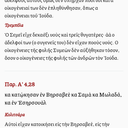
ἀδελφοὺς αὐτοὺς ὅμως δὲν ὑπῆρχαν πολλοὶ υἱοὶ καὶ αἱ
οἰκογένειαί των δὲν ἐπληθύνθησαν, ὅπως αἱ
οἰκογένειαι τοῦ Ἰούδα.
Τρεμπέλα
Ὁ Σεμεῒ εἶχε δεκαέξι υἱοὺς καὶ τρεῖς θυγατέρες· ἀλλὰ οἱ
ἀδελφοί των (οἱ συγενεῖς του) δὲν εἶχαν πολλοὺς υἱούς. Οἱ
οἰκογένειες τῆς φυλῆς Συμεὼν δὲν αὐξήθηκαν τόσον,
ὅσον οἱ οἰκογένειες τῆς φυλῆς τῶν ἀνδρῶν τὸν Ἰούδα.
Παρ. Α' 4,28
καὶ κατῴκησαν ἐν Βηρσαβεὲ καὶ Σαμὰ καὶ Μωλαδά,
καὶ ἐν Ἐσηρσουὰλ
Κολιτσάρα
Αὐτοὶ εἶχαν κατοικήσει εἰς τὴν Βηρσαβεέ, εἰς τὴν