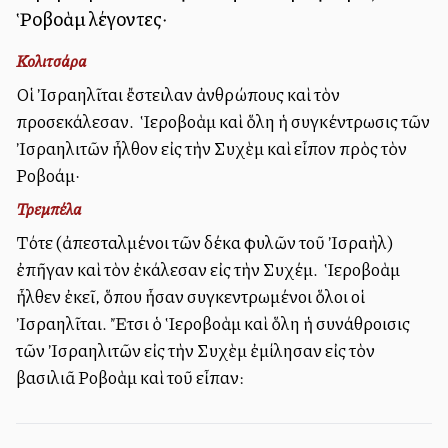
Ῥοβοὰμ λέγοντες·
Κολιτσάρα
Οἱ Ἰσραηλῖται ἔστειλαν ἀνθρώπους καὶ τὸν
προσεκάλεσαν. Ὁ Ἱεροβοὰμ καὶ ὅλη ἡ συγκέντρωσις τῶν
Ἰσραηλιτῶν ἦλθον εἰς τὴν Συχὲμ καὶ εἶπον πρὸς τὸν
Ροβοάμ·
Τρεμπέλα
Τότε (ἀπεσταλμένοι τῶν δέκα φυλῶν τοῦ Ἰσραὴλ)
ἐπῆγαν καὶ τὸν ἐκάλεσαν εἰς τὴν Συχέμ. Ὁ Ἱεροβοὰμ
ἦλθεν ἐκεῖ, ὅπου ἦσαν συγκεντρωμένοι ὅλοι οἱ
Ἰσραηλῖται. Ἔτσι ὁ Ἱεροβοὰμ καὶ ὅλη ἡ συνάθροισις
τῶν Ἰσραηλιτῶν εἰς τὴν Συχὲμ ἐμίλησαν εἰς τὸν
βασιλιᾶ Ροβοὰμ καὶ τοῦ εἶπαν: