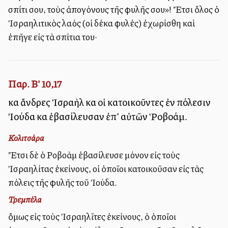
σπίτι σου, τοὺς ἀπογόνους τῆς φυλῆς σου»! Ἔτσι ὅλος ὁ
Ἰσραηλιτικὸς λαός (οἱ δέκα φυλές) ἐχωρίσθη καὶ
ἐπῆγε εἰς τὰ σπίτια του·
Παρ. Β' 10,17
καὶ ἄνδρες Ἰσραὴλ καὶ οἱ κατοικοῦντες ἐν πόλεσιν
Ἰούδα καὶ ἐβασίλευσαν ἐπ’ αὐτῶν Ῥοβοάμ.
Κολιτσάρα
Ἔτσι δὲ ὁ Ροβοὰμ ἐβασίλευσε μόνον εἰς τοὺς
Ἰσραηλίτας ἐκείνους, οἱ ὁποῖοι κατοικοῦσαν εἰς τὰς
πόλεις τῆς φυλῆς τοῦ Ἰούδα.
Τρεμπέλα
ὅμως εἰς τοὺς Ἰσραηλῖτες ἐκείνους, ὁ ὁποῖοι