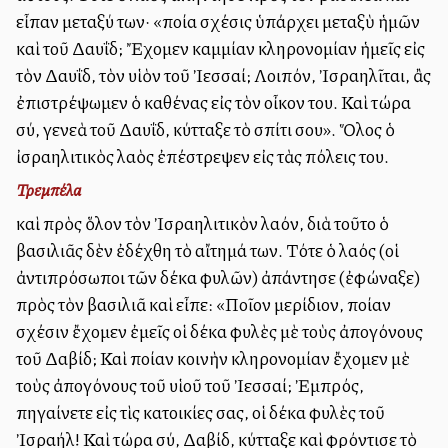
εἶπαν μεταξύ των· «ποία σχέσις ὑπάρχει μεταξὺ ἡμῶν
καὶ τοῦ Δαυΐδ; Ἔχομεν καμμίαν κληρονομίαν ἡμεῖς εἰς
τὸν Δαυΐδ, τὸν υἱὸν τοῦ Ἰεσσαί; Λοιπόν, Ἰσραηλῖται, ἂς
ἐπιστρέψωμεν ὁ καθένας εἰς τὸν οἶκον του. Καὶ τώρα
σύ, γενεὰ τοῦ Δαυΐδ, κύτταξε τὸ σπίτι σου». Ὅλος ὁ
ἰσραηλιτικὸς λαὸς ἐπέστρεψεν εἰς τὰς πόλεις του.
Τρεμπέλα
καὶ πρὸς ὅλον τὸν Ἰσραηλιτικὸν λαόν, διὰ τοῦτο ὁ
βασιλιᾶς δὲν ἐδέχθη τὸ αἴτημά των. Τότε ὁ λαός (οἱ
ἀντιπρόσωποι τῶν δέκα φυλῶν) ἀπάντησε (ἐφώναξε)
πρὸς τὸν βασιλιᾶ καὶ εἶπε: «Ποῖον μερίδιον, ποίαν
σχέσιν ἔχομεν ἐμεῖς οἱ δέκα φυλὲς μὲ τοὺς ἀπογόνους
τοῦ Δαβίδ; Καὶ ποίαν κοινὴν κληρονομίαν ἔχομεν μὲ
τοὺς ἀπογόνους τοῦ υἱοῦ τοῦ Ἰεσσαί; Ἐμπρός,
πηγαίνετε εἰς τὶς κατοικίες σας, οἱ δέκα φυλὲς τοῦ
Ἰσραήλ! Καὶ τώρα σύ, Δαβίδ, κύτταξε καὶ φρόντισε τὸ