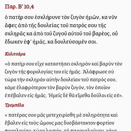
Παρ. Β' 10,4
ὁ πατήρ σου ἐσκλήρυνε τὸν ζυγὸν ἡμῶν, καὶ νῦν
ἄφες ἀπὸ τῆς δουλείας τοῦ πατρός σου τῆς
σκληρᾶς καὶ ἀπὸ τοῦ ζυγοῦ αὐτοῦ τοῦ βαρέος, οὗ
ἔδωκεν ἐφ’ ἡμᾶς, καὶ δουλεύσομέν σοι.
Κολιτσάρα
«ὁ πατήρ σου εἶχε καταστήσει σκληρὸν καὶ βαρὺν τὸν
ζυγὸν τῆς φορολογίας του εἰς ἡμᾶς. Ἀλάφρωσε σὺ
τώρα τὴν σκληρὰν αὐτὴν δουλείαν τοῦ πατρός σου,
κάμε ἐλαφρότερον τὸν βαρὺν ζυγόν, τὸν ὁποῖον
ἐπέβαλεν εἰς ἡμᾶς. Ἡμεῖς δὲ θὰ εἴμεθα δοῦλοι εἰς σέ».
Τρεμπέλα
«Ὁ πατέρας σου μᾶς μετεχειρίσθη μὲ σκληρότητα καὶ
ἔβαλεν εἰς τοὺς ὤμους μας δυσβάστακτον φορτίον
φορολογίας· τώρα λοιπόν, σὲ παρακαλοῦμεν, κάμε