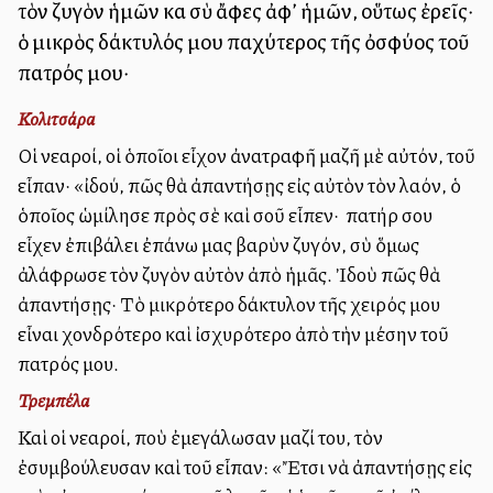
τὸν ζυγὸν ἡμῶν καὶ σὺ ἄφες ἀφ’ ἡμῶν, οὕτως ἐρεῖς·
ὁ μικρὸς δάκτυλός μου παχύτερος τῆς ὀσφύος τοῦ
πατρός μου·
Κολιτσάρα
Οἱ νεαροί, οἱ ὁποῖοι εἶχον ἀνατραφῆ μαζῆ μὲ αὐτόν, τοῦ
εἶπαν· «ἰδού, πῶς θὰ ἀπαντήσῃς εἰς αὐτὸν τὸν λαόν, ὁ
ὁποῖος ὡμίλησε πρὸς σὲ καὶ σοῦ εἶπεν· Ὁ πατήρ σου
εἶχεν ἐπιβάλει ἐπάνω μας βαρὺν ζυγόν, σὺ ὅμως
ἀλάφρωσε τὸν ζυγὸν αὐτὸν ἀπὸ ἡμᾶς. Ἰδοὺ πῶς θὰ
ἀπαντήσῃς· Τὸ μικρότερο δάκτυλον τῆς χειρός μου
εἶναι χονδρότερο καὶ ἰσχυρότερο ἀπὸ τὴν μέσην τοῦ
πατρός μου.
Τρεμπέλα
Καὶ οἱ νεαροί, ποὺ ἐμεγάλωσαν μαζί του, τὸν
ἐσυμβούλευσαν καὶ τοῦ εἶπαν: «Ἔτσι νὰ ἀπαντήσῃς εἰς