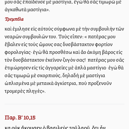
μου σᾶς ἐπαίδευσε μὲ μαστίγια, ἐγὼ θὰ σᾶς τιμωρῶ μὲ
ἀγκαθωτὰ μαστίγια».
Τρεμπέλα
καὶ ἐμιλησε εἰς αὐτοὺς σύμφωνα μὲ τὴν συμβουλὴν τῶν
νεαρῶν συμβουλῶν του. Τοὺς εἶπεν: «Ὁ πατέρας μου
ἔβαλεν εἰς τοὺς ὤμους σας δυσβάστακτον φορτίον
φορολογίας· ἐγὼ θὰ προσθέσω καὶ ἄλλο ἀκόμη βάρος εἰς
τὸν δυσβάστακτον ἐκεῖνον ζυγόν σας! Ὁ πατέρας μου σᾶς
ἐτιμώρησεν εἰς τὶς ἀγγαρεῖες μὲ ἁπλὰ μαστίγια· ἐγὼ θὰ
σᾶς τιμωρῶ μὲ σκορπιούς, δηλαδὴ μὲ μαστίγια
ὡπλισμένα μὲ μεταλλικὰ ἀγκίστρια, ποὺ προξενοῦν
τρομερὲς πληγές».
Παρ. Β' 10,15
καὶ οὐκ ἤκουσεν ὁ βασιλεὺς τοῦ λαοῦ, ὅτι ἦν