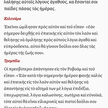
λαλήσῃς αὐτοῖς λόγους ἀγαθούς, καὶ ἔσονταί σοι
παῖδες πάσας τὰς ἡμέρας.
Κολιτσάρα
Ἐκεῖνοι ὡμίλησαν πρὸς αὐτὸν καὶ τοῦ εἶπαν· «ἐὰν
σήμερον δειχθῇς σὺ ἐπιεικὴς εἰς αὐτὸν τὸν λαὸν καὶ
θελήσῃς νὰ ὁμιλήσῃς πρὸς αὐτοὺς λόγια ἀγαθὰ καὶ
εὐπρόσδεκτα, αὐτοὶ θὰ γίνουν δοῦλοι σου ὅλας τὰς
ἡμέρας τῆς ζωῆς σου».
Τρεμπέλα
Οἱ πρεσβύτεροι ἀπάντησαν εἰς τὸν Ροβοὰμ καὶ τοῦ
εἶπαν: «Ἐὰν κατὰ τὴν σημερινὴν ἡμέραν φανῇς καλὸς
καὶ ἐπιεικὴς εἰς τὸν λαὸν αὐτὸν καὶ θελήσῃς νὰ
ἀπαντήσῃς εἰς τὸ αἴτημά των μὲ λόγια ἐπιδέξια,
ὑποχωρητικά, λόγια καλωσύνης, σωτήρια καὶ εὐνοϊκά,
τότε αὐτοὶ θὰ εἶναι εἰλικρινεῖς καὶ πιστοὶ δοῦλοι σου
ὅλες τὶς ἡμέρες τῆς ζωῆς σου».