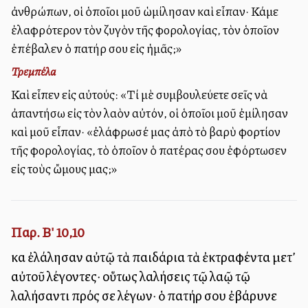
ἀνθρώπων, οἱ ὁποῖοι μοῦ ὡμίλησαν καὶ εἶπαν· Κάμε
ἐλαφρότερον τὸν ζυγὸν τῆς φορολογίας, τὸν ὁποῖον
ἐπέβαλεν ὁ πατήρ σου εἰς ἡμᾶς;»
Τρεμπέλα
Καὶ εἶπεν εἰς αὐτούς: «Τί μὲ συμβουλεύετε σεῖς νὰ
ἀπαντήσω εἰς τὸν λαὸν αὐτόν, οἱ ὁποῖοι μοῦ ἐμίλησαν
καὶ μοῦ εἶπαν· «ἐλάφρωσέ μας ἀπὸ τὸ βαρὺ φορτίον
τῆς φορολογίας, τὸ ὁποῖον ὁ πατέρας σου ἐφόρτωσεν
εἰς τοὺς ὤμους μας;»
Παρ. Β' 10,10
καὶ ἐλάλησαν αὐτῷ τὰ παιδάρια τὰ ἐκτραφέντα μετ’
αὐτοῦ λέγοντες· οὕτως λαλήσεις τῷ λαῷ τῷ
λαλήσαντι πρός σε λέγων· ὁ πατήρ σου ἐβάρυνε