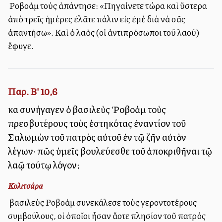
Ὁ Ροβοὰμ τοὺς ἀπάντησε: «Πηγαίνετε τώρα καὶ ὕστερα
ἀπὸ τρεῖς ἡμέρες ἐλᾶτε πάλιν εἰς ἐμὲ διὰ νὰ σᾶς
ἀπαντήσω». Καὶ ὁ λαὸς (οἱ ἀντιπρόσωποι τοῦ λαοῦ)
ἔφυγε.
Παρ. Β' 10,6
καὶ συνήγαγεν ὁ βασιλεὺς Ῥοβοὰμ τοὺς
πρεσβυτέρους τοὺς ἑστηκότας ἐναντίον τοῦ
Σαλωμὼν τοῦ πατρὸς αὐτοῦ ἐν τῷ ζῆν αὐτὸν
λέγων· πῶς ὑμεῖς βουλεύεσθε τοῦ ἀποκριθῆναι τῷ
λαῷ τούτῳ λόγον;
Κολιτσάρα
Ὁ βασιλεὺς Ροβοὰμ συνεκάλεσε τοὺς γεροντοτέρους
συμβούλους, οἱ ὁποῖοι ἦσαν ἄλλοτε πλησίον τοῦ πατρός