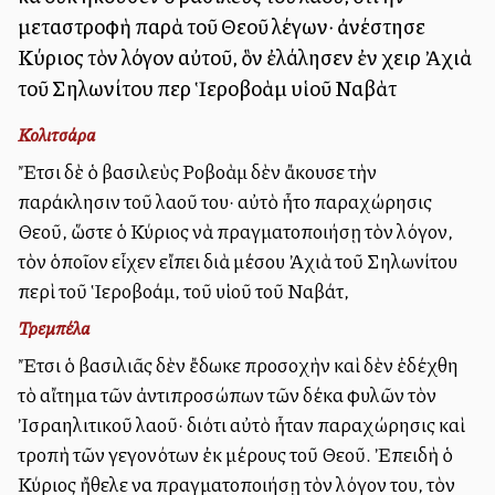
μεταστροφὴ παρὰ τοῦ Θεοῦ λέγων· ἀνέστησε
Κύριος τὸν λόγον αὐτοῦ, ὃν ἐλάλησεν ἐν χειρὶ Ἀχιὰ
τοῦ Σηλωνίτου περὶ Ἱεροβοὰμ υἱοῦ Ναβὰτ
Κολιτσάρα
Ἔτσι δὲ ὁ βασιλεὺς Ροβοὰμ δὲν ἄκουσε τὴν
παράκλησιν τοῦ λαοῦ του· αὐτὸ ἦτο παραχώρησις
Θεοῦ, ὥστε ὁ Κύριος νὰ πραγματοποιήσῃ τὸν λόγον,
τὸν ὁποῖον εἶχεν εἴπει διὰ μέσου Ἀχιὰ τοῦ Σηλωνίτου
περὶ τοῦ Ἱεροβοάμ, τοῦ υἱοῦ τοῦ Ναβάτ,
Τρεμπέλα
Ἔτσι ὁ βασιλιᾶς δὲν ἔδωκε προσοχὴν καὶ δὲν ἐδέχθη
τὸ αἴτημα τῶν ἀντιπροσώπων τῶν δέκα φυλῶν τὸν
Ἰσραηλιτικοῦ λαοῦ· διότι αὐτὸ ἦταν παραχώρησις καὶ
τροπὴ τῶν γεγονότων ἐκ μέρους τοῦ Θεοῦ. Ἐπειδὴ ὁ
Κύριος ἤθελε να πραγματοποιήσῃ τὸν λόγον του, τὸν