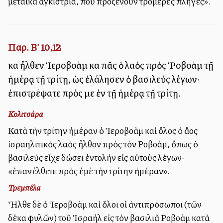
μεταλλικὰ ἀγκίστρια, ποὺ προξενοῦν τρομερὲς πληγές».
Παρ. Β' 10,12
καὶ ἦλθεν Ἱεροβοὰμ καὶ πᾶς ὁ λαὸς πρὸς Ῥοβοὰμ τῇ
ἡμέρᾳ τῇ τρίτῃ, ὡς ἐλάλησεν ὁ βασιλεὺς λέγων·
ἐπιστρέψατε πρός με ἐν τῇ ἡμέρᾳ τῇ τρίτῃ.
Κολιτσάρα
Κατὰ τὴν τρίτην ἡμέραν ὁ Ἱεροβοὰμ καὶ ὅλος ὁ ἄλλος
ἰσραηλιτικὸς λαὸς ἦλθον πρὸς τὸν Ροβοάμ, ὅπως ὁ
βασιλεὺς εἶχε δώσει ἐντολὴν εἰς αὐτοὺς λέγων·
«ἐπανέλθετε πρὸς ἐμὲ τὴν τρίτην ἡμέραν».
Τρεμπέλα
Ἦλθε δὲ ὁ Ἱεροβοὰμ καὶ ὅλοι οἱ ἀντιπρόσωποι (τῶν
δέκα φυλῶν) τοῦ Ἰσραὴλ εἰς τὸν βασιλιᾶ Ροβοὰμ κατὰ