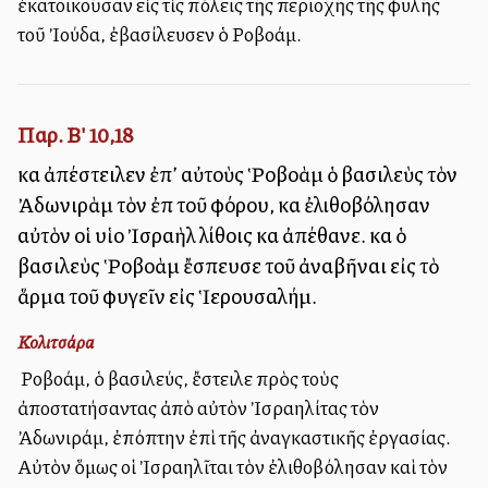
ἑκατοικοῦσαν εἰς τὶς πόλεις τῆς περιοχῆς τῆς φυλῆς
τοῦ Ἰούδα, ἐβασίλευσεν ὁ Ροβοάμ.
Παρ. Β' 10,18
καὶ ἀπέστειλεν ἐπ’ αὐτοὺς Ῥοβοὰμ ὁ βασιλεὺς τὸν
Ἀδωνιρὰμ τὸν ἐπὶ τοῦ φόρου, καὶ ἐλιθοβόλησαν
αὐτὸν οἱ υἱοὶ Ἰσραὴλ λίθοις καὶ ἀπέθανε. καὶ ὁ
βασιλεὺς Ῥοβοὰμ ἔσπευσε τοῦ ἀναβῆναι εἰς τὸ
ἅρμα τοῦ φυγεῖν εἰς Ἱερουσαλήμ.
Κολιτσάρα
Ὁ Ροβοάμ, ὁ βασιλεύς, ἔστειλε πρὸς τοὺς
ἀποστατήσαντας ἀπὸ αὐτὸν Ἰσραηλίτας τὸν
Ἀδωνιράμ, ἐπόπτην ἐπὶ τῆς ἀναγκαστικῆς ἐργασίας.
Αὐτὸν ὅμως οἱ Ἰσραηλῖται τὸν ἐλιθοβόλησαν καὶ τὸν