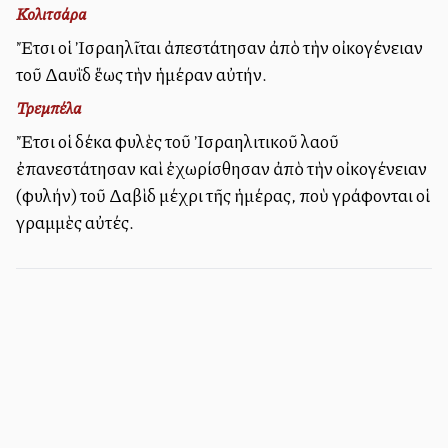
Κολιτσάρα
Ἔτσι οἱ Ἰσραηλῖται ἀπεστάτησαν ἀπὸ τὴν οἰκογένειαν
τοῦ Δαυῒδ ἕως τὴν ἡμέραν αὐτήν.
Τρεμπέλα
Ἔτσι οἱ δέκα φυλὲς τοῦ Ἰσραηλιτικοῦ λαοῦ
ἐπανεστάτησαν καὶ ἐχωρίσθησαν ἀπὸ τὴν οἰκογένειαν
(φυλήν) τοῦ Δαβὶδ μέχρι τῆς ἡμέρας, ποὺ γράφονται οἱ
γραμμὲς αὐτές.
Πληροφορίες ιστοσελίδας - Επικοινωνία