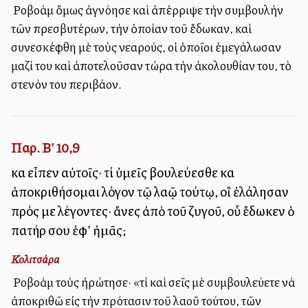
Ὁ Ροβοὰμ ὅμως ἀγνόησε καὶ ἀπέρριψε τὴν συμβουλὴν
τῶν πρεσβυτέρων, τὴν ὁποίαν τοῦ ἔδωκαν, καὶ
συνεσκέφθη μὲ τοὺς νεαρούς, οἱ ὁποῖοι ἐμεγάλωσαν
μαζί του καὶ ἀποτελοῦσαν τώρα τὴν ἀκολουθίαν του, τὸ
στενόν του περιβάλλον.
Παρ. Β' 10,9
καὶ εἶπεν αὐτοῖς· τί ὑμεῖς βουλεύεσθε καὶ
ἀποκριθήσομαι λόγον τῷ λαῷ τούτῳ, οἳ ἐλάλησαν
πρός με λέγοντες· ἄνες ἀπὸ τοῦ ζυγοῦ, οὗ ἔδωκεν ὁ
πατήρ σου ἐφ’ ἡμᾶς;
Κολιτσάρα
Ὁ Ροβοὰμ τοὺς ἠρώτησε· «τί καὶ σεῖς μὲ συμβουλεύετε νὰ
ἀποκριθῶ εἰς τὴν πρότασιν τοῦ λαοῦ τούτου, τῶν