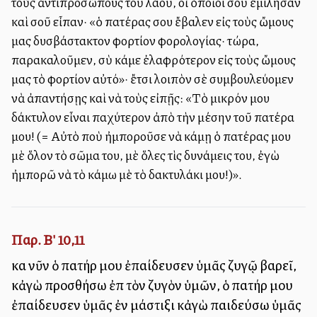
τοὺς ἀντιπροσώπους τοῦ λαοῦ, οἱ ὁποῖοι σοῦ ἐμίλησαν
καὶ σοῦ εἶπαν· «ὁ πατέρας σου ἔβαλεν εἰς τοὺς ὤμους
μας δυσβάστακτον φορτίον φορολογίας· τώρα,
παρακαλοῦμεν, σὺ κάμε ἐλαφρότερον εἰς τοὺς ὤμους
μας τὸ φορτίον αὐτό»· ἔτσι λοιπὸν σὲ συμβουλεύομεν
νὰ ἀπαντήσῃς καὶ νὰ τοὺς εἰπῇς: «Τὸ μικρόν μου
δάκτυλον εἶναι παχύτερον ἀπὸ τὴν μέσην τοῦ πατέρα
μου! (= Αὐτὸ ποὺ ἠμποροῦσε νὰ κάμῃ ὁ πατέρας μου
μὲ ὅλον τὸ σῶμα του, μὲ ὅλες τὶς δυνάμεις του, ἐγὼ
ἠμπορῶ νὰ τὸ κάμω μὲ τὸ δακτυλάκι μου!)».
Παρ. Β' 10,11
καὶ νῦν ὁ πατήρ μου ἐπαίδευσεν ὑμᾶς ζυγῷ βαρεῖ,
κἀγὼ προσθήσω ἐπὶ τὸν ζυγὸν ὑμῶν, ὁ πατήρ μου
ἐπαίδευσεν ὑμᾶς ἐν μάστιξι κἀγὼ παιδεύσω ὑμᾶς