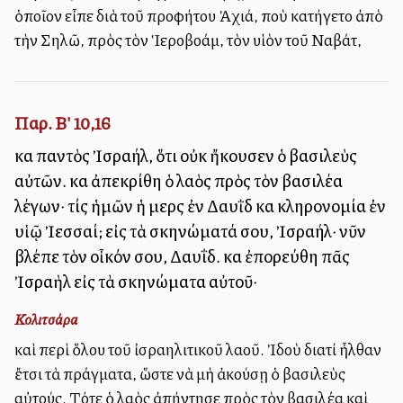
ὁποῖον εἶπε διὰ τοῦ προφήτου Ἀχιά, ποὺ κατήγετο ἀπὸ
τὴν Σηλῶ, πρὸς τὸν Ἱεροβοάμ, τὸν υἱὸν τοῦ Ναβάτ,
Παρ. Β' 10,16
καὶ παντὸς Ἰσραήλ, ὅτι οὐκ ἤκουσεν ὁ βασιλεὺς
αὐτῶν. καὶ ἀπεκρίθη ὁ λαὸς πρὸς τὸν βασιλέα
λέγων· τίς ἡμῶν ἡ μερὶς ἐν Δαυῒδ καὶ κληρονομία ἐν
υἱῷ Ἰεσσαί; εἰς τὰ σκηνώματά σου, Ἰσραήλ· νῦν
βλέπε τὸν οἶκόν σου, Δαυΐδ. καὶ ἐπορεύθη πᾶς
Ἰσραὴλ εἰς τὰ σκηνώματα αὐτοῦ·
Κολιτσάρα
καὶ περὶ ὅλου τοῦ ἰσραηλιτικοῦ λαοῦ. Ἰδοὺ διατί ἦλθαν
ἔτσι τὰ πράγματα, ὥστε νὰ μὴ ἀκούσῃ ὁ βασιλεὺς
αὐτούς. Τότε ὁ λαὸς ἀπήντησε πρὸς τὸν βασιλέα καὶ