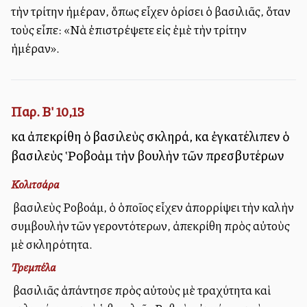
τὴν τρίτην ἡμέραν, ὅπως εἶχεν ὁρίσει ὁ βασιλιᾶς, ὅταν
τοὺς εἶπε: «Νὰ ἐπιστρέψετε εἰς ἐμὲ τὴν τρίτην
ἡμέραν».
Παρ. Β' 10,13
καὶ ἀπεκρίθη ὁ βασιλεὺς σκληρά, καὶ ἐγκατέλιπεν ὁ
βασιλεὺς Ῥοβοὰμ τὴν βουλὴν τῶν πρεσβυτέρων
Κολιτσάρα
Ὁ βασιλεὺς Ροβοάμ, ὁ ὁποῖος εἶχεν ἀπορρίψει τὴν καλὴν
συμβουλὴν τῶν γεροντότερων, ἀπεκρίθη πρὸς αὐτοὺς
μὲ σκληρότητα.
Τρεμπέλα
Ὁ βασιλιᾶς ἀπάντησε πρὸς αὐτοὺς μὲ τραχύτητα καὶ