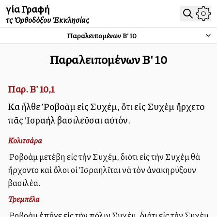
Ἁγία Γραφή
τῆς Ὀρθοδόξου Ἐκκλησίας
Παραλειπομένων Β'
10
Παραλειπομένων Β'
10
Παρ. Β' 10,1
Καὶ ἦλθε Ῥοβοὰμ εἰς Συχέμ, ὅτι εἰς Συχὲμ ἤρχετο
πᾶς Ἰσραὴλ βασιλεῦσαι αὐτόν.
Κολιτσάρα
Ὁ Ροβοὰμ μετέβη εἰς τὴν Συχέμ, διότι εἰς τὴν Συχὲμ θὰ
ἤρχοντο καὶ ὅλοι οἱ Ἰσραηλῖται νὰ τὸν ἀνακηρύξουν
βασιλέα.
Τρεμπέλα
Ὁ Ροβοὰμ ἐπῆγε εἰς τὴν πόλιν Συχέμ, διότι εἰς τὴν Συχὲμ