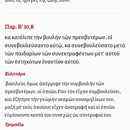
Παρ. Β' 10,8
καὶ κατέλιπε τὴν βουλὴν τῶν πρεσβυτέρων, οἳ
συνεβουλεύσαντο αὐτῷ, καὶ συνεβουλεύσατο μετὰ
τῶν παιδαρίων τῶν συνεκτραφέντων μετ’ αὐτοῦ
τῶν ἑστηκότων ἐναντίον αὐτοῦ.
Κολιτσάρα
Ὁ βασιλεὺς ὅμως ἀπέρριψε τὴν συμβουλὴν τῶν
πρεσβυτέρων, οἱ ὁποῖοι ἔτσι τὸν εἶχαν συμβουλεύσει,
καὶ ἐζήτησε τὴν γνώμην νεαρῶν συνομηλίκων του,
μαζῆ μὲ τοὺς ὁποίους εἶχεν ἀνατραφῆ καὶ οἱ ὁποῖοι
εὑρίσκοντο κοντά του συνεχῶς ὡς σύντροφοί του.
Τρεμπέλα