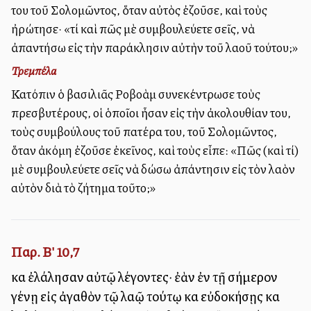
του τοῦ Σολομῶντος, ὅταν αὐτὸς ἐζοῦσε, καὶ τοὺς
ἠρώτησε· «τί καὶ πῶς μὲ συμβουλεύετε σεῖς, νὰ
ἀπαντήσω εἰς τὴν παράκλησιν αὐτὴν τοῦ λαοῦ τούτου;»
Τρεμπέλα
Κατόπιν ὁ βασιλιᾶς Ροβοὰμ συνεκέντρωσε τοὺς
πρεσβυτέρους, οἱ ὁποῖοι ἦσαν εἰς τὴν ἀκολουθίαν του,
τοὺς συμβούλους τοῦ πατέρα του, τοῦ Σολομῶντος,
ὅταν ἀκόμη ἐζοῦσε ἐκεῖνος, καὶ τοὺς εἶπε: «Πῶς (καὶ τί)
μὲ συμβουλεύετε σεῖς νὰ δώσω ἀπάντησιν εἰς τὸν λαὸν
αὐτὸν διὰ τὸ ζήτημα τοῦτο;»
Παρ. Β' 10,7
καὶ ἐλάλησαν αὐτῷ λέγοντες· ἐὰν ἐν τῇ σήμερον
γένῃ εἰς ἀγαθὸν τῷ λαῷ τούτῳ καὶ εὐδοκήσῃς καὶ