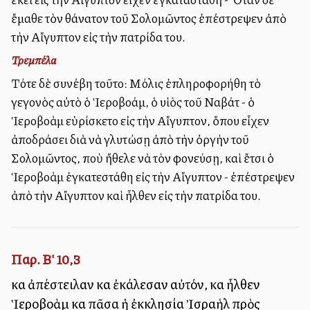
ἔμαθε τὸν θάνατον τοῦ Σολομῶντος ἐπέστρεψεν ἀπὸ
τὴν Αἴγυπτον εἰς τὴν πατρίδα του.
Τρεμπέλα
Τότε δὲ συνέβη τοῦτο: Μόλις ἐπληροφορήθη τὸ
γεγονὸς αὐτὸ ὁ Ἱεροβοάμ, ὁ υἱὸς τοῦ Ναβάτ - ὁ
Ἱεροβοὰμ εὑρίσκετο εἰς τὴν Αἴγυπτον, ὅπου εἶχεν
ἀποδράσει διὰ νὰ γλυτώσῃ ἀπὸ τὴν ὀργὴν τοῦ
Σολομῶντος, ποὺ ἤθελε νὰ τὸν φονεύσῃ, καὶ ἔτσι ὁ
Ἱεροβοὰμ ἐγκατεστάθη εἰς τὴν Αἴγυπτον - ἐπέστρεψεν
ἀπὸ τὴν Αἴγυπτον καὶ ἦλθεν εἰς τὴν πατρίδα του.
Παρ. Β' 10,3
καὶ ἀπέστειλαν καὶ ἐκάλεσαν αὐτόν, καὶ ἦλθεν
Ἱεροβοὰμ καὶ πᾶσα ἡ ἐκκλησία Ἰσραὴλ πρὸς