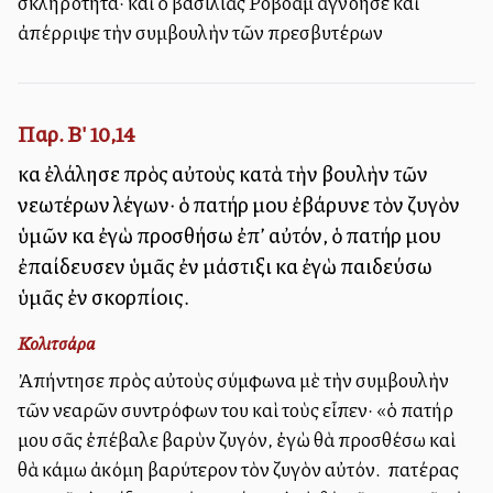
σκληρότητα· καὶ ὁ βασιλιᾶς Ροβοὰμ ἀγνόησε καὶ
ἀπέρριψε τὴν συμβουλὴν τῶν πρεσβυτέρων
Παρ. Β' 10,14
καὶ ἐλάλησε πρὸς αὐτοὺς κατὰ τὴν βουλὴν τῶν
νεωτέρων λέγων· ὁ πατήρ μου ἐβάρυνε τὸν ζυγὸν
ὑμῶν καὶ ἐγὼ προσθήσω ἐπ’ αὐτόν, ὁ πατήρ μου
ἐπαίδευσεν ὑμᾶς ἐν μάστιξι καὶ ἐγὼ παιδεύσω
ὑμᾶς ἐν σκορπίοις.
Κολιτσάρα
Ἀπήντησε πρὸς αὐτοὺς σύμφωνα μὲ τὴν συμβουλὴν
τῶν νεαρῶν συντρόφων του καὶ τοὺς εἶπεν· «ὁ πατήρ
μου σᾶς ἐπέβαλε βαρὺν ζυγόν, ἐγὼ θὰ προσθέσω καὶ
θὰ κάμω ἀκόμη βαρύτερον τὸν ζυγὸν αὐτόν. Ὁ πατέρας