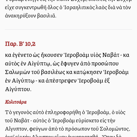
εἶχε συγκεντρωθῆ ὅλος ὁ Ἰσραηλιτικὸς λαὸς διὰ νὰ τὸν
ἀνακηρύξουν βασιλιᾶ.
Παρ. Β' 10,2
καὶ ἐγένετο ὡς ἤκουσεν Ἱεροβοὰμ υἱὸς Ναβάτ - καὶ
αὐτὸς ἐν Αἰγύπτῳ, ὡς ἔφυγεν ἀπὸ προσώπου
Σαλωμὼν τοῦ βασιλέως καὶ κατῴκησεν Ἱεροβοὰμ
ἐν Αἰγύπτῳ - καὶ ἀπέστρεψεν Ἱεροβοὰμ ἐξ
Αἰγύπτου.
Κολιτσάρα
Τὸ γεγονὸς αὐτὸ ἐπληροφορήθη ὁ Ἱεροβοάμ, ὁ υἱὸς
τοῦ Ναβάτ - αὐτὸς ὁ Ἱεροβοὰμ εὑρίσκετο εἰς τὴν
Αἴγυπτον, φεύγων ἀπὸ τὸ πρόσωπον τοῦ Σολομῶντος,
ἐκεῖ εἰς τὴν Αἴγυπτον εἶχεν ἐγκατασταθῆ - Ὅταν δὲ