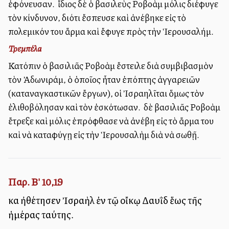
ἐφόνευσαν. Ὁ ἴδιος δὲ ὁ βασιλεὺς Ροβοὰμ μόλις διέφυγε
τὸν κίνδυνον, διότι ἔσπευσε καὶ ἀνέβηκε εἰς τὸ
πολεμικόν του ἅρμα καὶ ἔφυγε πρὸς τὴν Ἱερουσαλήμ.
Τρεμπέλα
Κατόπιν ὁ βασιλιᾶς Ροβοὰμ ἔστειλε διὰ συμβιβασμὸν
τὸν Ἀδωνιράμ, ὁ ὁποῖος ἦταν ἐπόπτης ἀγγαρειῶν
(καταναγκαστικῶν ἔργων), οἱ Ἰσραηλῖται ὅμως τὸν
ἐλιθοβόλησαν καὶ τὸν ἐσκότωσαν. Ὁ δὲ βασιλιᾶς Ροβοὰμ
ἔτρεξε καὶ μόλις ἐπρόφθασε νὰ ἀνέβη εἰς τὸ ἅρμα του
καὶ νὰ καταφύγῃ εἰς τὴν Ἱερουσαλὴμ διὰ νὰ σωθῇ.
Παρ. Β' 10,19
καὶ ἠθέτησεν Ἰσραὴλ ἐν τῷ οἴκῳ Δαυῒδ ἕως τῆς
ἡμέρας ταύτης.