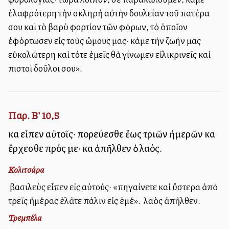
ἐλαφρότερη τὴν σκληρὴ αὐτὴν δουλείαν τοῦ πατέρα
σου καὶ τὸ βαρὺ φορτίον τῶν φόρων, τὸ ὁποῖον
ἐφόρτωσεν εἰς τοὺς ὤμους μας· κάμε τὴν ζωήν μας
εὐκολώτερη καὶ τότε ἐμεῖς θὰ γίνωμεν εἰλικρινεῖς καὶ
πιστοὶ δοῦλοι σου».
Παρ. Β' 10,5
καὶ εἶπεν αὐτοῖς· πορεύεσθε ἕως τριῶν ἡμερῶν καὶ
ἔρχεσθε πρός με· καὶ ἀπῆλθεν ὁ λαός.
Κολιτσάρα
Ὁ βασιλεὺς εἶπεν εἰς αὐτούς· «πηγαίνετε καὶ ὕστερα ἀπὸ
τρεῖς ἡμέρας ἐλᾶτε πάλιν εἰς ἐμέ». Ὁ λαὸς ἀπῆλθεν.
Τρεμπέλα