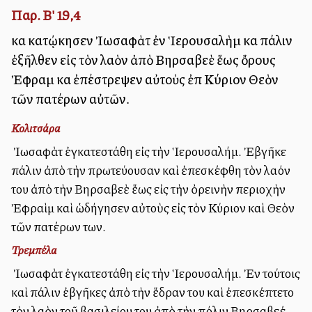
Παρ. Β' 19,4
καὶ κατῴκησεν Ἰωσαφὰτ ἐν Ἱερουσαλὴμ καὶ πάλιν
ἐξῆλθεν εἰς τὸν λαὸν ἀπὸ Βηρσαβεὲ ἕως ὄρους
Ἐφραὶμ καὶ ἐπέστρεψεν αὐτοὺς ἐπὶ Κύριον Θεὸν
τῶν πατέρων αὐτῶν.
Κολιτσάρα
Ὁ Ἰωσαφὰτ ἐγκατεστάθη εἰς τὴν Ἱερουσαλήμ. Ἐβγῆκε
πάλιν ἀπὸ τὴν πρωτεύουσαν καὶ ἐπεσκέφθη τὸν λαόν
του ἀπὸ τὴν Βηρσαβεὲ ἕως εἰς τὴν ὀρεινὴν περιοχὴν
Ἐφραὶμ καὶ ὡδήγησεν αὐτοὺς εἰς τὸν Κύριον καὶ Θεὸν
τῶν πατέρων των.
Τρεμπέλα
Ὁ Ἰωσαφὰτ ἐγκατεστάθη εἰς τὴν Ἱερουσαλήμ. Ἐν τούτοις
καὶ πάλιν ἐβγῆκες ἀπὸ τὴν ἕδραν του καὶ ἐπεσκέπτετο
τὸν λαὸν τοῦ βασιλείου του ἀπὸ τὴν πόλιν Βηρσαβεέ,