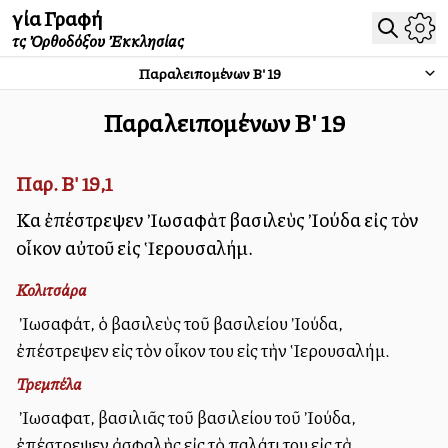
Ἁγία Γραφή
τῆς Ὀρθοδόξου Ἐκκλησίας
Παραλειπομένων Β'
19
Παραλειπομένων Β'
19
Παρ. Β' 19,1
Καὶ ἐπέστρεψεν Ἰωσαφὰτ βασιλεὺς Ἰούδα εἰς τὸν
οἶκον αὐτοῦ εἰς Ἱερουσαλήμ.
Κολιτσάρα
Ὁ Ἰωσαφάτ, ὁ βασιλεὺς τοῦ βασιλείου Ἰούδα,
ἐπέστρεψεν εἰς τὸν οἶκον του εἰς τὴν Ἱερουσαλήμ.
Τρεμπέλα
Ὁ Ἰωσαφατ, βασιλιᾶς τοῦ βασιλείου τοῦ Ἰούδα,
ἐπέστρεψεν ἀσφαλὴς εἰς τὸ παλάτι του εἰς τὰ