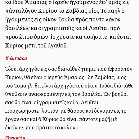
καὶ ἰδοὺ Ἁμαρίας ὁ ἱερεὺς ἡγούμενος ἐφ’ ὑμᾶς εἰς
πάντα λόγον Κυρίου καὶ Ζαβδίας υἱὸς Ἰσμαὴλ ὁ
ἡγούμενος εἰς οἶκον Ἰούδα πρὸς πάντα λόγον
βασιλέως καὶ οἱ γραμματεῖς καὶ οἱ Λευῖται πρὸ
προσώπου ὑμῶν· ἰσχύσατε καὶ ποιήσατε, καὶ ἔσται
Κύριος μετὰ τοῦ ἀγαθοῦ.
Κολιτσάρα
Ἰδού, ἀρχηγὸς εἰς σᾶς διὰ κάθε ζήτημα, ποὺ ἀφορᾷ τὸν
Κύριον, θὰ εἶναι ὁ ἱερεὺς Ἀμαρίας. Ὁ δὲ Ζαβδίας, υἱὸς
τοῦ Ἰσμαήλ, θὰ εἶναι ἀρχηγὸς τοῦ οἴκου Ἰούδα διὰ κάθε
ὑπόθεσιν ἀναφερομένην εἰς τὸν βασιλέα. Ὡς βοηθοί
σας θὰ εἶναι οἱ γραμματεῖς καὶ οἱ Λευῖται.
Προχωρήσατε, λοιπόν, μὲ θάρρος καὶ δύναμιν εἰς τὸ
ἔργον σας καὶ ὁ Κύριος θὰ εἶναι πάντοτε μαζῆ μὲ
ἐκεῖνον, ποὺ πράττει τὸ καλόν».
Τρεμπέλα