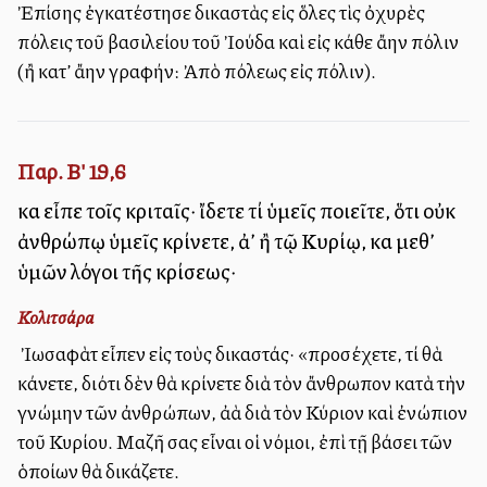
Ἐπίσης ἐγκατέστησε δικαστὰς εἰς ὅλες τὶς ὀχυρὲς
πόλεις τοῦ βασιλείου τοῦ Ἰούδα καὶ εἰς κάθε ἄλλην πόλιν
(ἢ κατ’ ἄλλην γραφήν: Ἀπὸ πόλεως εἰς πόλιν).
Παρ. Β' 19,6
καὶ εἶπε τοῖς κριταῖς· ἴδετε τί ὑμεῖς ποιεῖτε, ὅτι οὐκ
ἀνθρώπῳ ὑμεῖς κρίνετε, ἀλλ’ ἢ τῷ Κυρίῳ, καὶ μεθ’
ὑμῶν λόγοι τῆς κρίσεως·
Κολιτσάρα
Ὁ Ἰωσαφὰτ εἶπεν εἰς τοὺς δικαστάς· «προσέχετε, τί θὰ
κάνετε, διότι δὲν θὰ κρίνετε διὰ τὸν ἄνθρωπον κατὰ τὴν
γνώμην τῶν ἀνθρώπων, ἀλλὰ διὰ τὸν Κύριον καὶ ἐνώπιον
τοῦ Κυρίου. Μαζῆ σας εἶναι οἱ νόμοι, ἐπὶ τῇ βάσει τῶν
ὁποίων θὰ δικάζετε.