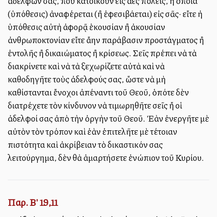
ἀδελφῶν σας, ποὺ κατοικοῦν εἰς ἄλλες πόλεις, ἡ ὁποία
(ὑπόθεσις) ἀναφέρεται (ἢ ἐφεσιβάλλεται) εἰς σᾶς· εἴτε ἡ
ὑπόθεσις αὐτὴ ἀφορᾷ ἑκουσίαν ἢ ἀκουσίαν
ἀνθρωποκτονίαν εἴτε ἄλλην παράβασιν προστάγματος ἢ
ἐντολῆς ἢ δικαιώματος ἢ κρίσεως. Σεῖς πρέπει νὰ τὰ
διακρίνετε καὶ νὰ τὰ ξεχωρίζετε αὐτὰ καὶ νὰ
καθοδηγῆτε τοὺς ἀδελφούς σας, ὥστε νὰ μὴ
καθίστανται ἔνοχοι ἀπέναντι τοῦ Θεοῦ, ὁπότε δὲν
διατρέχετε τὸν κίνδυνον νὰ τιμωρηθῆτε σεῖς ἤ οἱ
ἀδελφοί σας ἀπὸ τὴν ὀργὴν τοῦ Θεοῦ. Ἐὰν ἐνεργῆτε μὲ
αὐτὸν τὸν τρόπον καὶ ἐὰν ἐπιτελῆτε μὲ τέτοιαν
πιστότητα καὶ ἀκρίβειαν τὸ δικαστικόν σας
λειτούργημα, δὲν θὰ ἁμαρτήσετε ἐνώπιον τοῦ Κυρίου.
Παρ. Β' 19,11