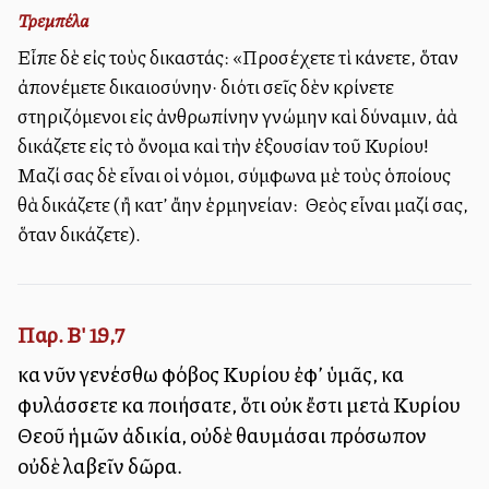
Τρεμπέλα
Εἶπε δὲ εἰς τοὺς δικαστάς: «Προσέχετε τὶ κάνετε, ὅταν
ἀπονέμετε δικαιοσύνην· διότι σεῖς δὲν κρίνετε
στηριζόμενοι εἰς ἀνθρωπίνην γνώμην καὶ δύναμιν, ἀλλὰ
δικάζετε εἰς τὸ ὄνομα καὶ τὴν ἐξουσίαν τοῦ Κυρίου!
Μαζί σας δὲ εἶναι οἱ νόμοι, σύμφωνα μὲ τοὺς ὁποίους
θὰ δικάζετε (ἢ κατ’ ἄλλην ἑρμηνείαν: Ὁ Θεὸς εἶναι μαζί σας,
ὅταν δικάζετε).
Παρ. Β' 19,7
καὶ νῦν γενέσθω φόβος Κυρίου ἐφ’ ὑμᾶς, καὶ
φυλάσσετε καὶ ποιήσατε, ὅτι οὐκ ἔστι μετὰ Κυρίου
Θεοῦ ἡμῶν ἀδικία, οὐδὲ θαυμάσαι πρόσωπον
οὐδὲ λαβεῖν δῶρα.