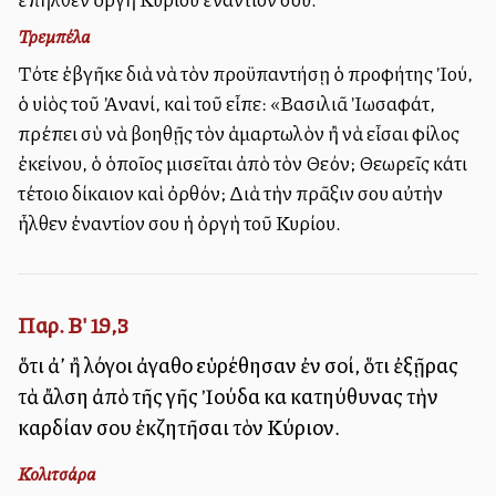
Τρεμπέλα
Τότε ἐβγῆκε διὰ νὰ τὸν προϋπαντήσῃ ὁ προφήτης Ἰού,
ὁ υἱὸς τοῦ Ἀνανί, καὶ τοῦ εἶπε: «Βασιλιᾶ Ἰωσαφάτ,
πρέπει σὺ νὰ βοηθῇς τὸν ἁμαρτωλὸν ἢ νὰ εἶσαι φίλος
ἐκείνου, ὁ ὁποῖος μισεῖται ἀπὸ τὸν Θεόν; Θεωρεῖς κάτι
τέτοιο δίκαιον καὶ ὀρθόν; Διὰ τὴν πρᾶξιν σου αὐτὴν
ἦλθεν ἐναντίον σου ἡ ὀργὴ τοῦ Κυρίου.
Παρ. Β' 19,3
ὅτι ἀλλ’ ἢ λόγοι ἀγαθοὶ εὑρέθησαν ἐν σοί, ὅτι ἐξῇρας
τὰ ἄλση ἀπὸ τῆς γῆς Ἰούδα καὶ κατηύθυνας τὴν
καρδίαν σου ἐκζητῆσαι τὸν Κύριον.
Κολιτσάρα