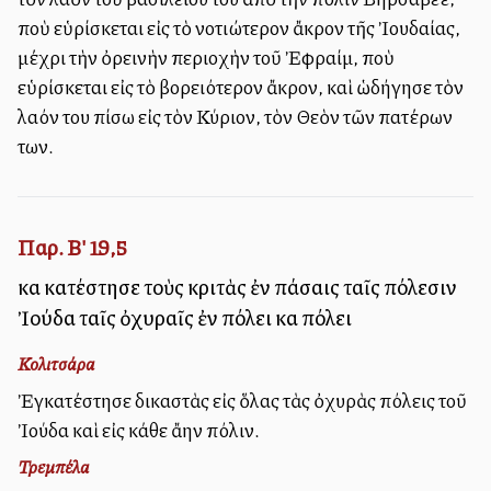
ποὺ εὑρίσκεται εἰς τὸ νοτιώτερον ἄκρον τῆς Ἰουδαίας,
μέχρι τὴν ὀρεινὴν περιοχὴν τοῦ Ἐφραίμ, ποὺ
εὑρίσκεται εἰς τὸ βορειότερον ἄκρον, καὶ ὡδήγησε τὸν
λαόν του πίσω εἰς τὸν Κύριον, τὸν Θεὸν τῶν πατέρων
των.
Παρ. Β' 19,5
καὶ κατέστησε τοὺς κριτὰς ἐν πάσαις ταῖς πόλεσιν
Ἰούδα ταῖς ὀχυραῖς ἐν πόλει καὶ πόλει
Κολιτσάρα
Ἐγκατέστησε δικαστὰς εἰς ὅλας τὰς ὀχυρὰς πόλεις τοῦ
Ἰούδα καὶ εἰς κάθε ἄλλην πόλιν.
Τρεμπέλα