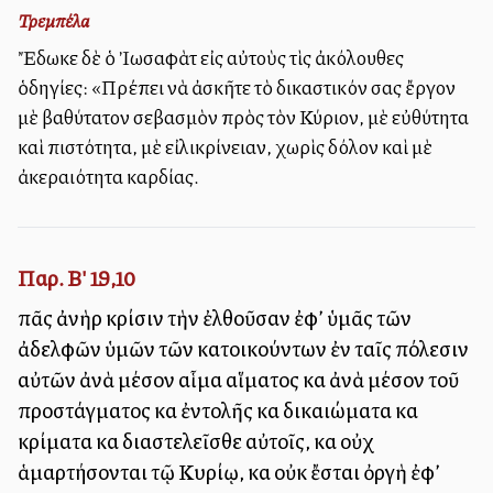
Τρεμπέλα
Ἔδωκε δὲ ὁ Ἰωσαφὰτ εἰς αὐτοὺς τὶς ἀκόλουθες
ὁδηγίες: «Πρέπει νὰ ἀσκῆτε τὸ δικαστικόν σας ἔργον
μὲ βαθύτατον σεβασμὸν πρὸς τὸν Κύριον, μὲ εὐθύτητα
καὶ πιστότητα, μὲ εἰλικρίνειαν, χωρὶς δόλον καὶ μὲ
ἀκεραιότητα καρδίας.
Παρ. Β' 19,10
πᾶς ἀνὴρ κρίσιν τὴν ἐλθοῦσαν ἐφ’ ὑμᾶς τῶν
ἀδελφῶν ὑμῶν τῶν κατοικούντων ἐν ταῖς πόλεσιν
αὐτῶν ἀνὰ μέσον αἷμα αἵματος καὶ ἀνὰ μέσον τοῦ
προστάγματος καὶ ἐντολῆς καὶ δικαιώματα καὶ
κρίματα καὶ διαστελεῖσθε αὐτοῖς, καὶ οὐχ
ἁμαρτήσονται τῷ Κυρίῳ, καὶ οὐκ ἔσται ὀργὴ ἐφ’