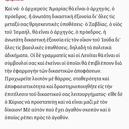
Καὶ νά· ὁ ἀρχιερεὺς Ἀμαρίας θὰ εἶναι ὁ ἀρχηγός, ὁ
πρόεδρος, ἢ ἀνωτάτη δικαστικὴ ἐξουσία δι’ ὅλες τὶς
μεταξύ σας θρησκευτικὲς ὑποθέσεις· ὁ Ζαβδίας, ὁ υἱὸς
τοῦ Ἰσμαήλ, θὰ εἶναι ὁ ἀρχηγός, ὁ πρόεδρος, ἡ
ἀνωτάτη δικαστικὴ ἐξουσία εἰς τὸν οἶκον τοῦ Ἰούδα δι’
ὅλες τὶς βασιλικὲς ὑποθέσεις, δηλαδὴ τὰ πολιτικὰ
ἀδικήματα. Οἱ δὲ γραμματεῖς καὶ οἱ Λευῖται θὰ εἶναι οἱ
σύμβουλοί σας καὶ ἐκεῖνοι οἱ ὁποῖοι θὰ ἐπιβλέπουν διὰ
τὴν ἐφαρμογὴν τῶν δικαστικῶν ἀποφάσεων.
Προχωρεῖτε λοιπὸν μὲ θάρρος, σταθερότητα καὶ
ἀποφασιστικότητα καὶ δραστηριοποιηθῆτε εἰς τὴν
ἐπιτέλεσιν τοῦ δικαστικοῦ σας λειτουργήματος· εἴθε δὲ
ὁ Κύριος νὰ προστατεύῃ καὶ νὰ εἶναι μαζὶ μὲ τὸν
δίκαιον! Μὲ αὐτὸν ποὺ ἔχει ἀγαθὸν σκοπὸν καὶ ὁ
ὁποῖος ρέπει πρὸς τὸ ἀγαθόν.