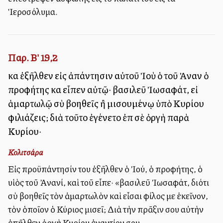
Ἱεροσόλυμα.
Παρ. Β' 19,2
καὶ ἐξῆλθεν εἰς ἀπάντησιν αὐτοῦ Ἰοὺ ὁ τοῦ Ἀνανὶ ὁ
προφήτης καὶ εἶπεν αὐτῷ· βασιλεῦ Ἰωσαφάτ, εἰ
ἁμαρτωλῷ σὺ βοηθεῖς ἢ μισουμένῳ ὑπὸ Κυρίου
φιλιάζεις; διὰ τοῦτο ἐγένετο ἐπὶ σὲ ὀργὴ παρὰ
Κυρίου·
Κολιτσάρα
Εἰς προϋπάντησίν του ἐξῆλθεν ὁ Ἰού, ὁ προφήτης, ὁ
υἱὸς τοῦ Ἀνανί, καὶ τοῦ εἶπε· «βασιλεῦ Ἰωσαφάτ, διότι
σὺ βοηθεῖς τὸν ἁμαρτωλὸν καὶ εἶσαι φίλος με ἐκεῖνον,
τὸν ὁποῖον ὁ Κύριος μισεῖ; Διὰ τὴν πρᾶξιν σου αὐτὴν
ἐπῆλθεν ὀργὴ Κυρίου ἐναντίον σου.