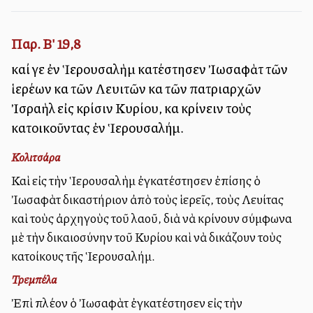
Παρ. Β' 19,8
καί γε ἐν Ἱερουσαλὴμ κατέστησεν Ἰωσαφὰτ τῶν
ἱερέων καὶ τῶν Λευιτῶν καὶ τῶν πατριαρχῶν
Ἰσραὴλ εἰς κρίσιν Κυρίου, καὶ κρίνειν τοὺς
κατοικοῦντας ἐν Ἱερουσαλήμ.
Κολιτσάρα
Καὶ εἰς τὴν Ἱερουσαλὴμ ἐγκατέστησεν ἐπίσης ὁ
Ἰωσαφὰτ δικαστήριον ἀπὸ τοὺς ἱερεῖς, τοὺς Λευίτας
καὶ τοὺς ἀρχηγοὺς τοῦ λαοῦ, διὰ νὰ κρίνουν σύμφωνα
μὲ τὴν δικαιοσύνην τοῦ Κυρίου καὶ νὰ δικάζουν τοὺς
κατοίκους τῆς Ἱερουσαλήμ.
Τρεμπέλα
Ἐπὶ πλέον ὁ Ἰωσαφὰτ ἐγκατέστησεν εἰς τὴν