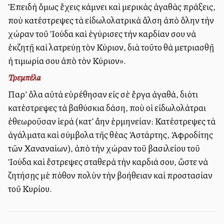
Ἐπειδὴ ὅμως ἔχεις κάμνει καὶ μερικὰς ἀγαθὰς πράξεις,
ποὺ κατέστρεψες τὰ εἰδωλολατρικὰ ἄλση ἀπὸ ὅλην τὴν
χώραν τοῦ Ἰούδα καὶ ἐγύρισες τὴν καρδίαν σου νὰ
ἐκζητῇ καὶ λατρεύῃ τὸν Κύριον, διὰ τοῦτο θὰ μετριασθῇ
ἡ τιμωρία σου ἀπὸ τὸν Κύριον».
Τρεμπέλα
Παρ’ ὅλα αὐτὰ εὑρέθησαν εἰς σὲ ἔργα ἀγαθά, διότι
κατέστρεψες τὰ βαθύσκια δάση, ποὺ οἱ εἰδωλολάτραι
ἐθεωροῦσαν ἱερά (κατ’ ἄλλην ἑρμηνείαν: Κατέστρεψες τὰ
ἀγάλματα καὶ σύμβολα τῆς θέας Ἀστάρτης, Ἀφροδίτης
τῶν Χαναναίων), ἀπὸ τὴν χώραν τοῦ βασιλείου τοῦ
Ἰούδα καὶ ἔστρεψες σταθερὰ τὴν καρδιά σου, ὥστε νὰ
ζητήσῃς μὲ πόθον πολὺν τὴν βοήθειαν καὶ προστασίαν
τοῦ Κυρίου.