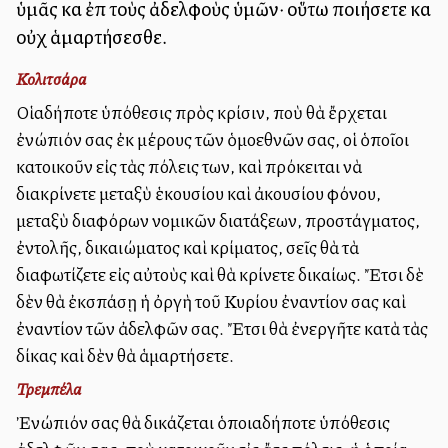
ὑμᾶς καὶ ἐπὶ τοὺς ἀδελφοὺς ὑμῶν· οὕτω ποιήσετε καὶ
οὐχ ἁμαρτήσεσθε.
Κολιτσάρα
Οἱαδήποτε ὑπόθεσις πρὸς κρίσιν, ποὺ θὰ ἔρχεται
ἐνώπιόν σας ἐκ μέρους τῶν ὁμοεθνῶν σας, οἱ ὁποῖοι
κατοικοῦν εἰς τὰς πόλεις των, καὶ πρόκειται νὰ
διακρίνετε μεταξὺ ἑκουσίου καὶ ἀκουσίου φόνου,
μεταξὺ διαφόρων νομικῶν διατάξεων, προστάγματος,
ἐντολῆς, δικαιώματος καὶ κρίματος, σεῖς θὰ τὰ
διαφωτίζετε εἰς αὐτοὺς καὶ θὰ κρίνετε δικαίως. Ἔτσι δὲ
δὲν θὰ ἐκσπάσῃ ἡ ὀργὴ τοῦ Κυρίου ἐναντίον σας καὶ
ἐναντίον τῶν ἀδελφῶν σας. Ἔτσι θὰ ἐνεργῆτε κατὰ τὰς
δίκας καὶ δὲν θὰ ἁμαρτήσετε.
Τρεμπέλα
Ἐνώπιόν σας θὰ δικάζεται ὁποιαδήποτε ὑπόθεσις