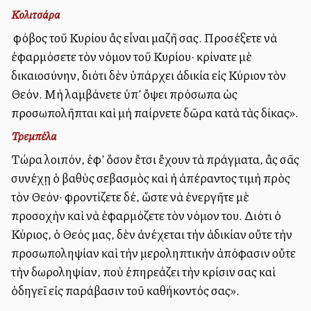
Κολιτσάρα
Ὁ φόβος τοῦ Κυρίου ἂς εἶναι μαζῆ σας. Προσέξετε νὰ
ἐφαρμόσετε τὸν νόμον τοῦ Κυρίου· κρίνατε μὲ
δικαιοσύνην, διότι δὲν ὑπάρχει ἀδικία εἰς Κύριον τὸν
Θεόν. Μὴ λαμβάνετε ὑπ’ ὄψει πρόσωπα ὡς
προσωπολῆπται καὶ μὴ παίρνετε δῶρα κατὰ τὰς δίκας».
Τρεμπέλα
Τώρα λοιπόν, ἐφ’ ὅσον ἔτσι ἔχουν τὰ πράγματα, ἂς σᾶς
συνέχῃ ὁ βαθὺς σεβασμὸς καὶ ἡ ἀπέραντος τιμὴ πρὸς
τὸν Θεόν· φροντίζετε δέ, ὥστε νὰ ἐνεργῆτε μὲ
προσοχὴν καὶ νὰ ἐφαρμόζετε τὸν νόμον του. Διότι ὁ
Κύριος, ὁ Θεός μας, δὲν ἀνέχεται τὴν ἀδικίαν οὔτε τὴν
προσωποληψίαν καὶ τὴν μεροληπτικὴν ἀπόφασιν οὔτε
τὴν δωροληψίαν, ποὺ ἐπηρεάζει τὴν κρίσιν σας καὶ
ὁδηγεῖ εἰς παράβασιν τοῦ καθήκοντός σας».