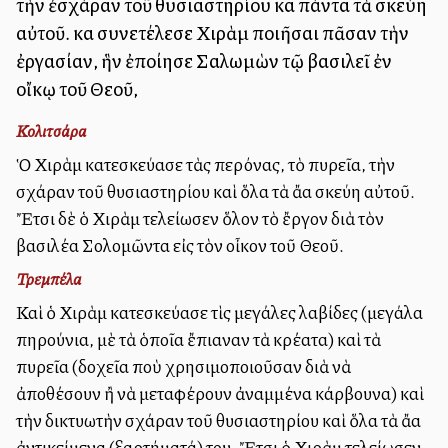
τὴν ἐσχάραν τοῦ θυσιαστηρίου καὶ πάντα τὰ σκεύη
αὐτοῦ. καὶ συνετέλεσε Χιρὰμ ποιῆσαι πᾶσαν τὴν
ἐργασίαν, ἣν ἐποίησε Σαλωμὼν τῷ βασιλεῖ ἐν
οἴκῳ τοῦ Θεοῦ,
Κολιτσάρα
Ὁ Χιρὰμ κατεσκεύασε τὰς περόνας, τὸ πυρεῖα, τὴν
ἐσχάραν τοῦ θυσιαστηρίου καὶ ὅλα τὰ ἄλλα σκεύη αὐτοῦ.
Ἔτσι δὲ ὁ Χιρὰμ ἐτελείωσεν ὅλον τὸ ἔργον διὰ τὸν
βασιλέα Σολομῶντα εἰς τὸν οἶκον τοῦ Θεοῦ.
Τρεμπέλα
Καὶ ὁ Χιρὰμ κατεσκεύασε τὶς μεγάλες λαβίδες (μεγάλα
πηρούνια, μὲ τὰ ὁποῖα ἔπιαναν τὰ κρέατα) καὶ τὰ
πυρεῖα (δοχεῖα ποὺ ἐχρησιμοποιοῦσαν διὰ νὰ
ἀποθέσουν ἢ νὰ μεταφέρουν ἀναμμένα κάρβουνα) καὶ
τὴν δικτυωτὴν ἐσχάραν τοῦ θυσιαστηρίου καὶ ὅλα τὰ ἄλλα
ἀντικείμενα (ἐξαρτήματά) του. Ἔτσι ὁ Χιρὰμ ἐτελείωσεν