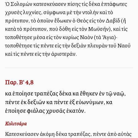
Ὁ Σολομὼν κατεσκεύασεν ἐπίσης τὶς δέκα ἑπτάφωτες
χρυσὲς λυχνίες, σύμφωνα μὲ τὴν ἐντολὴν καὶ τὸ
πρότυπον, τὸ ὁποῖον ἔδωκεν ὁ Θεὸς εἰς τὸν Δαβίδ (ἢ
κατὰ τὸ πρότυπον, ποὺ ἐδόθη εἰς τὸν Μωϋσῆν), καὶ τὶς
ἐτοποθέτησε μέσα εἰς τὸν κυρίως Ναὸν (τὰ Ἅγια)·
ἐτοποθέτησε τὶς πέντε εἰς τὴν δεξιὰν πλευρὰν τοῦ Ναοῦ
καὶ τὶς πέντε εἰς τὴν ἀριστεράν.
Παρ. Β' 4,8
καὶ ἐποίησε τραπέζας δέκα καὶ ἔθηκεν ἐν τῷ ναῷ,
πέντε ἐκ δεξιῶν καὶ πέντε ἐξ εὐωνύμων, καὶ
ἐποίησε φιάλας χρυσᾶς ἑκατόν.
Κολιτσάρα
Κατεσκεύασεν ἀκόμη δέκα τραπέζας, πέντε ἀπὸ αὐτὰς