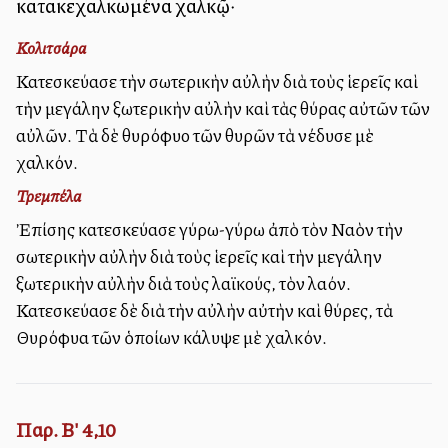
κατακεχαλκωμένα χαλκῷ·
Κολιτσάρα
Κατεσκεύασε τὴν ἐσωτερικὴν αὐλὴν διὰ τοὺς ἱερεῖς καὶ
τὴν μεγάλην ἐξωτερικὴν αὐλὴν καὶ τὰς θύρας αὐτῶν τῶν
αὐλῶν. Τὰ δὲ θυρόφυλλο τῶν θυρῶν τὰ ἐνέδυσε μὲ
χαλκόν.
Τρεμπέλα
Ἐπίσης κατεσκεύασε γύρω-γύρω ἀπὸ τὸν Ναὸν τὴν
ἐσωτερικὴν αὐλὴν διὰ τοὺς ἱερεῖς καὶ τὴν μεγάλην
ἐξωτερικὴν αὐλὴν διὰ τοὺς λαϊκούς, τὸν λαόν.
Κατεσκεύασε δὲ διὰ τὴν αὐλὴν αὐτὴν καὶ θύρες, τὰ
Θυρόφυλλα τῶν ὁποίων ἐκάλυψε μὲ χαλκόν.
Παρ. Β' 4,10