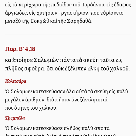
εἰς τὰ περίχωρα τῆς πεδιάδος τοῦ Ἰορδάνου, εἰς ἔδαφος
ἀργιλλῶδες, εἰς χυτήριον - ἐργαστήριον, ποὺ εὑρίσκετο
μεταξὺ τῆς Σοκχὼθ καὶ τῆς Σαρηδαθά.
Παρ. Β' 4,18
καὶ ἐποίησε Σαλωμὼν πάντα τὰ σκεύη ταῦτα εἰς
πλῆθος σφόδρα, ὅτι οὐκ ἐξέλιπεν ὁλκὴ τοῦ χαλκοῦ.
Κολιτσάρα
Ὁ Σολομὼν κατεσκεύασεν ὅλα αὐτὰ τὰ σκεύη εἰς πολὺ
μεγάλον ἀριθμόν, διότι ἦσαν ἀνεξάντλητοι αἱ
ποσότητες τοῦ χαλκοῦ.
Τρεμπέλα
Ὁ Σολομὼν κατεσκεύασε πλῆθος πολὺ ἀπὸ τὰ