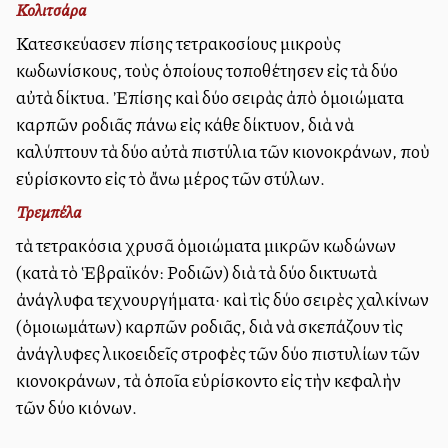
Κολιτσάρα
Κατεσκεύασεν ἐπίσης τετρακοσίους μικροὺς
κωδωνίσκους, τοὺς ὁποίους ἐτοποθέτησεν εἰς τὰ δύο
αὐτὰ δίκτυα. Ἐπίσης καὶ δύο σειρὰς ἀπὸ ὁμοιώματα
καρπῶν ροδιᾶς ἐπάνω εἰς κάθε δίκτυον, διὰ νὰ
καλύπτουν τὰ δύο αὐτὰ ἐπιστύλια τῶν κιονοκράνων, ποὺ
εὑρίσκοντο εἰς τὸ ἄνω μέρος τῶν στύλων.
Τρεμπέλα
τὰ τετρακόσια χρυσᾶ ὁμοιώματα μικρῶν κωδώνων
(κατὰ τὸ Ἑβραϊκόν: Ροδιῶν) διὰ τὰ δύο δικτυωτὰ
ἀνάγλυφα τεχνουργήματα· καὶ τὶς δύο σειρὲς χαλκίνων
(ὁμοιωμάτων) καρπῶν ροδιᾶς, διὰ νὰ σκεπάζουν τὶς
ἀνάγλυφες ἐλικοειδεῖς στροφὲς τῶν δύο ἐπιστυλίων τῶν
κιονοκράνων, τὰ ὁποῖα εὑρίσκοντο εἰς τὴν κεφαλὴν
τῶν δύο κιόνων.