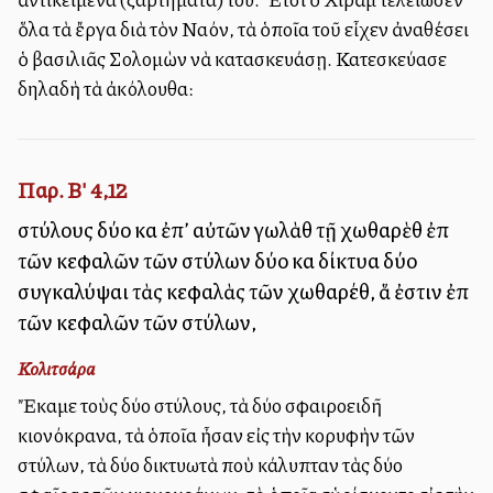
ὅλα τὰ ἔργα διὰ τὸν Ναόν, τὰ ὁποῖα τοῦ εἶχεν ἀναθέσει
ὁ βασιλιᾶς Σολομὼν νὰ κατασκευάσῃ. Κατεσκεύασε
δηλαδὴ τὰ ἀκόλουθα:
Παρ. Β' 4,12
στύλους δύο καὶ ἐπ’ αὐτῶν γωλὰθ τῇ χωθαρὲθ ἐπὶ
τῶν κεφαλῶν τῶν στύλων δύο καὶ δίκτυα δύο
συγκαλύψαι τὰς κεφαλὰς τῶν χωθαρέθ, ἅ ἐστιν ἐπὶ
τῶν κεφαλῶν τῶν στύλων,
Κολιτσάρα
Ἔκαμε τοὺς δύο στύλους, τὰ δύο σφαιροειδῆ
κιονόκρανα, τὰ ὁποῖα ἦσαν εἰς τὴν κορυφὴν τῶν
στύλων, τὰ δύο δικτυωτὰ ποὺ ἐκάλυπταν τὰς δύο