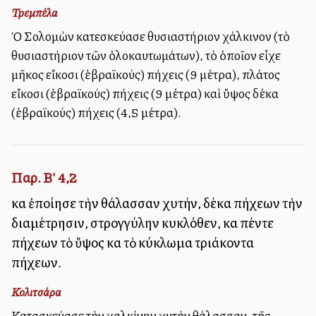
Τρεμπέλα
Ὁ Σολομὼν κατεσκεύασε θυσιαστήριον χάλκινον (τὸ
θυσιαστήριον τῶν ὁλοκαυτωμάτων), τὸ ὁποῖον εἶχε
μῆκος εἴκοσι (ἑβραϊκούς) πήχεις (9 μέτρα), πλάτος
εἴκοσι (ἑβραϊκούς) πήχεις (9 μέτρα) καὶ ὕψος δέκα
(ἑβραϊκούς) πήχεις (4,5 μέτρα).
Παρ. Β' 4,2
καὶ ἐποίησε τὴν θάλασσαν χυτήν, δέκα πήχεων τὴν
διαμέτρησιν, στρογγύλην κυκλόθεν, καὶ πέντε
πήχεων τὸ ὕψος καὶ τὸ κύκλωμα τριάκοντα
πήχεων.
Κολιτσάρα
Κατασκεύασε τὴν χαλκίνην χυτὴν θάλασσαν, τῆς