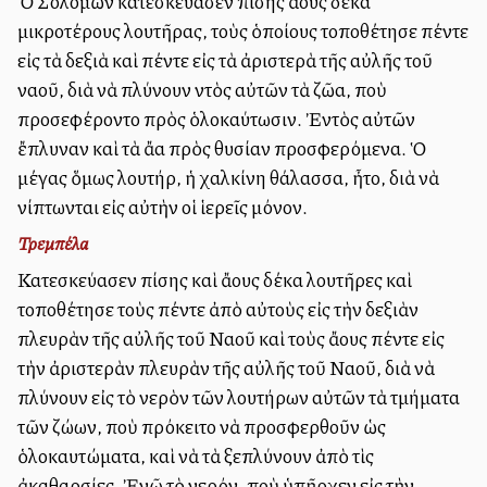
Ὁ Σολομὼν κατεσκεύασεν ἐπίσης ἄλλους δέκα
μικροτέρους λουτῆρας, τοὺς ὁποίους ἐτοποθέτησε πέντε
εἰς τὰ δεξιὰ καὶ πέντε εἰς τὰ ἀριστερὰ τῆς αὐλῆς τοῦ
ναοῦ, διὰ νὰ πλύνουν ἐντὸς αὐτῶν τὰ ζῶα, ποὺ
προσεφέροντο πρὸς ὁλοκαύτωσιν. Ἐντὸς αὐτῶν
ἔπλυναν καὶ τὰ ἄλλα πρὸς θυσίαν προσφερόμενα. Ὁ
μέγας ὅμως λουτήρ, ἡ χαλκίνη θάλασσα, ἦτο, διὰ νὰ
νίπτωνται εἰς αὐτὴν οἱ ἱερεῖς μόνον.
Τρεμπέλα
Κατεσκεύασεν ἐπίσης καὶ ἄλλους δέκα λουτῆρες καὶ
ἐτοποθέτησε τοὺς πέντε ἀπὸ αὐτοὺς εἰς τὴν δεξιὰν
πλευρὰν τῆς αὐλῆς τοῦ Ναοῦ καὶ τοὺς ἄλλους πέντε εἰς
τὴν ἀριστερὰν πλευρὰν τῆς αὐλῆς τοῦ Ναοῦ, διὰ νὰ
πλύνουν εἰς τὸ νερὸν τῶν λουτήρων αὐτῶν τὰ τμήματα
τῶν ζώων, ποὺ ἐπρόκειτο νὰ προσφερθοῦν ὡς
ὁλοκαυτώματα, καὶ νὰ τὰ ξεπλύνουν ἀπὸ τὶς
ἀκαθαρσίες. Ἐνῷ τὸ νερόν, ποὺ ὑπῆρχεν εἰς τὴν