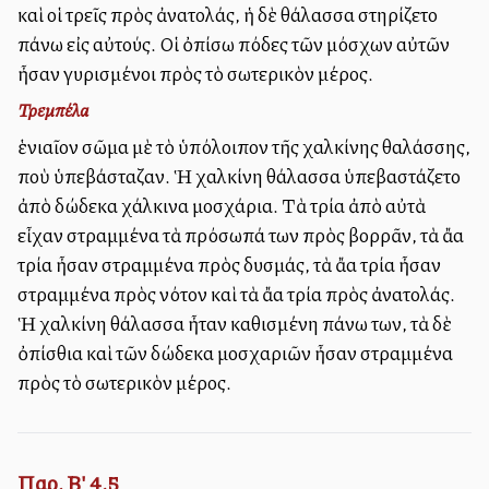
καὶ οἱ τρεῖς πρὸς ἀνατολάς, ἡ δὲ θάλασσα ἐστηρίζετο
ἐπάνω εἰς αὐτούς. Οἱ ὀπίσω πόδες τῶν μόσχων αὐτῶν
ἦσαν γυρισμένοι πρὸς τὸ ἐσωτερικὸν μέρος.
Τρεμπέλα
ἑνιαῖον σῶμα μὲ τὸ ὑπόλοιπον τῆς χαλκίνης θαλάσσης,
ποὺ ὑπεβάσταζαν. Ἡ χαλκίνη θάλασσα ὑπεβαστάζετο
ἀπὸ δώδεκα χάλκινα μοσχάρια. Τὰ τρία ἀπὸ αὐτὰ
εἶχαν στραμμένα τὰ πρόσωπά των πρὸς βορρᾶν, τὰ ἄλλα
τρία ἦσαν στραμμένα πρὸς δυσμάς, τὰ ἄλλα τρία ἦσαν
στραμμένα πρὸς νότον καὶ τὰ ἄλλα τρία πρὸς ἀνατολάς.
Ἡ χαλκίνη θάλασσα ἦταν καθισμένη ἐπάνω των, τὰ δὲ
ὀπίσθια καὶ τῶν δώδεκα μοσχαριῶν ἦσαν στραμμένα
πρὸς τὸ ἐσωτερικὸν μέρος.
Παρ. Β' 4,5