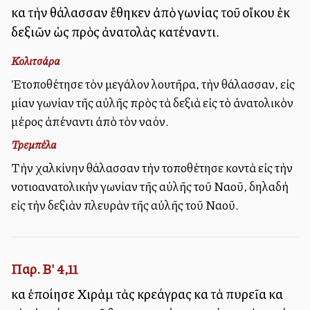
καὶ τὴν θάλασσαν ἔθηκεν ἀπὸ γωνίας τοῦ οἴκου ἐκ
δεξιῶν ὡς πρὸς ἀνατολὰς κατέναντι.
Κολιτσάρα
Ἐτοποθέτησε τὸν μεγάλον λουτῆρα, τὴν θάλασσαν, εἰς
μίαν γωνίαν τῆς αὐλῆς πρὸς τὰ δεξιὰ εἰς τὸ ἀνατολικὸν
μέρος ἀπέναντι ἀπὸ τὸν ναόν.
Τρεμπέλα
Τὴν χαλκίνην θάλασσαν τὴν ἐτοποθέτησε κοντὰ εἰς τὴν
νοτιοανατολικὴν γωνίαν τῆς αὐλῆς τοῦ Ναοῦ, δηλαδὴ
εἰς τὴν δεξιὰν πλευρὰν τῆς αὐλῆς τοῦ Ναοῦ.
Παρ. Β' 4,11
καὶ ἐποίησε Χιρὰμ τὰς κρεάγρας καὶ τὰ πυρεῖα καὶ