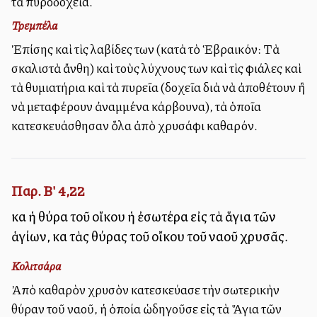
τὰ πυροδοχεῖα.
Τρεμπέλα
Ἐπίσης καὶ τὶς λαβίδες των (κατὰ τὸ Ἑβραικόν: Τὰ
σκαλιστὰ ἄνθη) καὶ τοὺς λύχνους των καὶ τὶς φιάλες καὶ
τὰ θυμιατήρια καὶ τὰ πυρεῖα (δοχεῖα διὰ νὰ ἀποθέτουν ἢ
νὰ μεταφέρουν ἀναμμένα κάρβουνα), τὰ ὁποῖα
κατεσκευάσθησαν ὅλα ἀπὸ χρυσάφι καθαρόν.
Παρ. Β' 4,22
καὶ ἡ θύρα τοῦ οἴκου ἡ ἐσωτέρα εἰς τὰ ἅγια τῶν
ἁγίων, καὶ τὰς θύρας τοῦ οἴκου τοῦ ναοῦ χρυσᾶς.
Κολιτσάρα
Ἀπὸ καθαρὸν χρυσὸν κατεσκεύασε τὴν ἐσωτερικὴν
θύραν τοῦ ναοῦ, ἡ ὁποία ὡδηγοῦσε εἰς τὰ Ἅγια τῶν