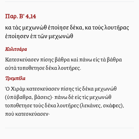
Παρ. Β' 4,14
καὶ τὰς μεχωνὼθ ἐποίησε δέκα, καὶ τοὺς λουτῆρας
ἐποίησεν ἐπὶ τῶν μεχωνὼθ
Κολιτσάρα
Κατεσκεύασεν ἐπίσης βάθρα καὶ ἐπάνω εἰς τὰ βάθρα
αὐτὰ ἐτοποθετησε δέκα λουτῆρες.
Τρεμπέλα
Ὁ Χιρὰμ κατεσκεύασεν ἐπίσης τὶς δέκα μεχωνώθ
(ὑπόβαθρα, βάσεις)· ἐπάνω δὲ εἰς τὶς μεχωνώθ
ἐτοποθετησε τοὺς δέκα λουτῆρες (λεκάνες, σκάφες),
ποὺ κατεσκεύασεν·