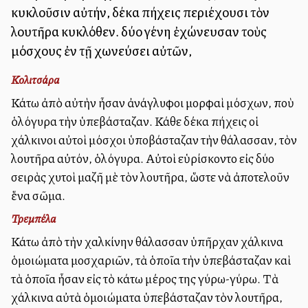
κυκλοῦσιν αὐτήν, δέκα πήχεις περιέχουσι τὸν
λουτῆρα κυκλόθεν. δύο γένη ἐχώνευσαν τοὺς
μόσχους ἐν τῇ χωνεύσει αὐτῶν,
Κολιτσάρα
Κάτω ἀπὸ αὐτὴν ἦσαν ἀνάγλυφοι μορφαὶ μόσχων, ποὺ
ὁλόγυρα τὴν ὑπεβάσταζαν. Κάθε δέκα πήχεις οἱ
χάλκινοι αὐτοὶ μόσχοι ὑποβάσταζαν τὴν θάλασσαν, τὸν
λουτῆρα αὐτόν, ὁλόγυρα. Αὐτοὶ εὑρίσκοντο εἰς δύο
σειρὰς χυτοὶ μαζῆ μὲ τὸν λουτῆρα, ὥστε νὰ ἀποτελοῦν
ἕνα σῶμα.
Τρεμπέλα
Κάτω ἀπὸ τὴν χαλκίνην θάλασσαν ὑπῆρχαν χάλκινα
ὁμοιώματα μοσχαριῶν, τὰ ὁποῖα τὴν ὑπεβάσταζαν καὶ
τὰ ὁποῖα ἦσαν εἰς τὸ κάτω μέρος της γύρω-γύρω. Τὰ
χάλκινα αὐτὰ ὁμοιώματα ὑπεβάσταζαν τὸν λουτῆρα,