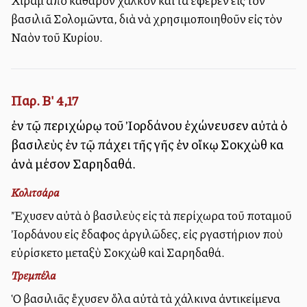
Χιρὰμ ἀπὸ καθαρὸν χαλκὸν καὶ τὰ ἔφερεν εἰς τὸν
βασιλιᾶ Σολομῶντα, διὰ νὰ χρησιμοποιηθοῦν εἰς τὸν
Ναὸν τοῦ Κυρίου.
Παρ. Β' 4,17
ἐν τῷ περιχώρῳ τοῦ Ἰορδάνου ἐχώνευσεν αὐτὰ ὁ
βασιλεὺς ἐν τῷ πάχει τῆς γῆς ἐν οἴκῳ Σοκχὼθ καὶ
ἀνὰ μέσον Σαρηδαθά.
Κολιτσάρα
Ἔχυσεν αὐτὰ ὁ βασιλεὺς εἰς τὰ περίχωρα τοῦ ποταμοῦ
Ἰορδάνου εἰς ἔδαφος ἀργιλῶδες, εἰς ἐργαστήριον ποὺ
εὑρίσκετο μεταξὺ Σοκχὼθ καὶ Σαρηδαθά.
Τρεμπέλα
Ὁ βασιλιᾶς ἔχυσεν ὅλα αὐτὰ τὰ χάλκινα ἀντικείμενα