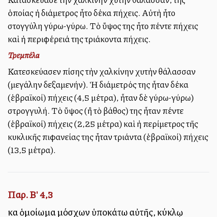
ὁποίας ἡ διάμετρος ἦτο δέκα πήχεις. Αὐτὴ ἦτο
στογγύλη γύρω-γύρω. Τὸ ὕψος της ἦτο πέντε πήχεις
καὶ ἡ περιφέρειά της τριάκοντα πήχεις.
Τρεμπέλα
Κατεσκεύασεν ἐπίσης τὴν χαλκίνην χυτὴν θάλασσαν
(μεγάλην δεξαμενήν). Ἡ διάμετρός της ἦταν δέκα
(ἑβραϊκοί) πήχεις (4,5 μέτρα), ἦταν δὲ γύρω-γύρω)
στρογγυλή. Τὸ ὕψος (ἢ τὸ βάθος) της ἦταν πέντε
(ἑβραϊκοί) πήχεις (2,25 μέτρα) καὶ ἡ περίμετρος τῆς
κυκλικῆς ἐπιφανείας της ἦταν τριάντα (ἑβραϊκοί) πήχεις
(13,5 μέτρα).
Παρ. Β' 4,3
καὶ ὁμοίωμα μόσχων ὑποκάτω αὐτῆς, κύκλῳ