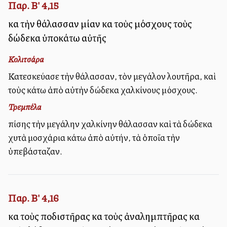
Παρ. Β' 4,15
καὶ τὴν θάλασσαν μίαν καὶ τοὺς μόσχους τοὺς
δώδεκα ὑποκάτω αὐτῆς
Κολιτσάρα
Κατεσκεύασε τὴν θάλασσαν, τὸν μεγάλον λουτῆρα, καὶ
τοὺς κάτω ἀπὸ αὐτὴν δώδεκα χαλκίνους μόσχους.
Τρεμπέλα
ἐπίσης τὴν μεγάλην χαλκίνην θάλασσαν καὶ τὰ δώδεκα
χυτὰ μοσχάρια κάτω ἀπὸ αὐτήν, τὰ ὁποῖα τὴν
ὑπεβάσταζαν.
Παρ. Β' 4,16
καὶ τοὺς ποδιστῆρας καὶ τοὺς ἀναλημπτῆρας καὶ