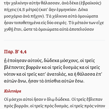
τὴν χαλκίνην αὐτὴν θάλασσαν, ἀνὰ δέκα (ἑβραϊκούς)
πήχεις (4,5 μέτρα) (κατ’ ἄλλην ἑρμηνείαν: Δέκα
μοσχάρια ἀνὰ πῆχυν). Τὰ χάλκινα αὐτὰ ὁμοιώματα
ἦσαν τοποθετημένα εἰς δύο σειρές. Τὸ μέταλλόν των εἶχε
χυθῇ ἔτσι, ὥστε τὰ ὁμοιώματα αὐτὰ ἀποτελοῦσαν
Παρ. Β' 4,4
ᾗ ἐποίησαν αὐτούς, δώδεκα μόσχους, οἱ τρεῖς
βλέποντες βορρᾶν καὶ οἱ τρεῖς δυσμὰς καὶ οἱ τρεῖς
νότον καὶ οἱ τρεῖς κατ’ ἀνατολάς, καὶ ἡ θάλασσα ἐπ’
αὐτῶν ἄνω, ἦσαν τὰ ὀπίσθια αὐτῶν ἔσω.
Κολιτσάρα
Οἱ μόσχοι αὐτοὶ ἦσαν ἐν ὅλῳ δώδεκα. Οἱ τρεῖς ἔβλεπαν
πρὸς βορρᾶν, οἱ τρεῖς πρὸς δυσμάς, οἱ τρεῖς πρὸς νότον