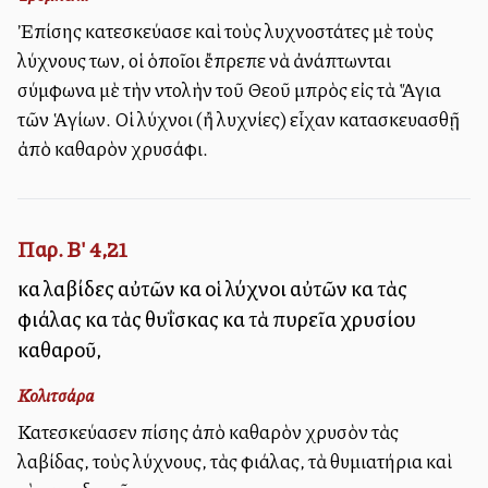
Ἐπίσης κατεσκεύασε καὶ τοὺς λυχνοστάτες μὲ τοὺς
λύχνους των, οἱ ὁποῖοι ἔπρεπε νὰ ἀνάπτωνται
σύμφωνα μὲ τὴν ἐντολὴν τοῦ Θεοῦ ἐμπρὸς εἰς τὰ Ἅγια
τῶν Ἁγίων. Οἱ λύχνοι (ἢ λυχνίες) εἶχαν κατασκευασθῇ
ἀπὸ καθαρὸν χρυσάφι.
Παρ. Β' 4,21
καὶ λαβίδες αὐτῶν καὶ οἱ λύχνοι αὐτῶν καὶ τὰς
φιάλας καὶ τὰς θυΐσκας καὶ τὰ πυρεῖα χρυσίου
καθαροῦ,
Κολιτσάρα
Κατεσκεύασεν ἐπίσης ἀπὸ καθαρὸν χρυσὸν τὰς
λαβίδας, τοὺς λύχνους, τὰς φιάλας, τὰ θυμιατήρια καὶ