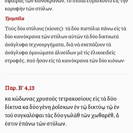
σφαῖρας τῶν κιονοκράνων, τὸ ὁποῖα εὑρίσκοντο εἰς τὴν
κορυφὴν τῶν στύλων.
Τρεμπέλα
Τοὺς δύο στύλους (κίονες)· τὰ δύο ἐπιστύλια ἐπάνω εἰς τὰ
δύο κιονόκρανα τῶν στύλων αὐτῶν τὰ δύο δικτυωτὰ
ἀνάγλυφα τεχνουργήματα, διὰ νὰ σκεπάζουν τὰ
ἀνάγλυφα ὁμοιώματα ἁλυσίδων μὲ τὶς ἑλικοειδεῖς
στροφές, ποὺ ἦσαν εἰς τὰ κιονόκρανα τῶν δύο κιόνων·
Παρ. Β' 4,13
καὶ κώδωνας χρυσοῦς τετρακοσίους εἰς τὰ δύο
δίκτυα καὶ δύο γένη ῥοΐσκων ἐν τῷ δικτύῳ τῷ ἑνὶ
τοῦ συγκαλύψαι τὰς δύο γωλὰθ τῶν χωθαρέθ, ἅ
ἐστιν ἐπάνω τῶν στύλων.