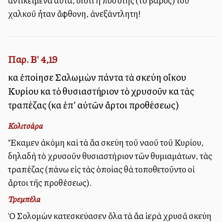
ἀντικείμενα αὐτά, διότι ἡ ποσότης (τὸ βάρος) τοῦ
χαλκοῦ ἦταν ἄφθονη, ἀνεξάντλητη!
Παρ. Β' 4,19
καὶ ἐποίησε Σαλωμὼν πάντα τὰ σκεύη οἴκου
Κυρίου καὶ τὸ θυσιαστήριον τὸ χρυσοῦν καὶ τὰς
τραπέζας (καὶ ἐπ’ αὐτῶν ἄρτοι προθέσεως)
Κολιτσάρα
Ἔκαμεν ἀκόμη καὶ τὰ ἄλλα σκεύη τοῦ ναοῦ τοῦ Κυρίου,
δηλαδὴ τὸ χρυσοῦν θυσιαστήριον τῶν θυμιαμάτων, τὰς
τραπέζας (ἐπάνω εἰς τὰς ὁποίας θὰ ἐτοποθετοῦντο οἱ
ἄρτοι τῆς προθέσεως).
Τρεμπέλα
Ὁ Σολομὼν κατεσκεύασεν ὅλα τὰ ἄλλα ἱερὰ χρυσᾶ σκεύη