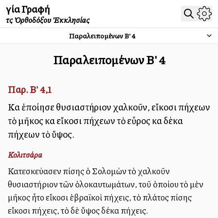
Ἁγία Γραφή
τῆς Ὀρθοδόξου Ἐκκλησίας
Παραλειπομένων Β'
4
Παραλειπομένων Β'
4
Παρ. Β' 4,1
Καὶ ἐποίησε θυσιαστήριον χαλκοῦν, εἴκοσι πήχεων
τὸ μῆκος καὶ εἴκοσι πήχεων τὸ εὖρος καὶ δέκα
πήχεων τὸ ὕψος.
Κολιτσάρα
Κατεσκεύασεν ἐπίσης ὁ Σολομὼν τὸ χαλκοῦν
θυσιαστήριον τῶν ὁλοκαυτωμάτων, τοῦ ὁποίου τὸ μὲν
μῆκος ἦτο εἴκοσι ἑβραϊκοὶ πήχεις, τὸ πλάτος ἐπίσης
εἴκοσι πήχεις, τὸ δὲ ὕψος δέκα πήχεις.