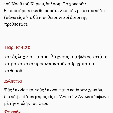
τοῦ Ναοῦ τοῦ Κυρίου, δηλαδή: Τὸ χρυσοῦν
θυσιαστήριον τῶν θυμιαμάτων καὶ τὰ χρυσᾶ τραπέζια
(ἐπάνω εἰς αὐτὰ θὰ ἐτοποθετοῦντο οἱ ἄρτοι τῆς
προθέσεως).
Παρ. Β' 4,20
καὶ τὰς λυχνίας καὶ τοὺς λύχνους τοῦ φωτὸς κατὰ τὸ
κρίμα καὶ κατὰ πρόσωπον τοῦ δαβὶρ χρυσίου
καθαροῦ
Κολιτσάρα
Τὰς λυχνίας καὶ τοὺς λύχνους ἀπὸ καθαρὸν χρυσόν,
διὰ νὰ φωτίζουν ἐμπρὸς εἰς τὰ Ἅγια τῶν Ἁγίων σύμφωνα
μὲ τὴν ἐντολήν τοῦ Θεοῦ.
Τρεμπέλα