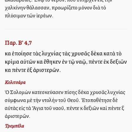
χαλκίνην θάλασσαν, προωρίζετο μόνον διὰ τὸ
πλύσιμον τῶν ἱερέων.
Παρ. Β' 4,7
καὶ ἐποίησε τὰς λυχνίας τὰς χρυσᾶς δέκα κατὰ τὸ
κρίμα αὐτῶν καὶ ἔθηκεν ἐν τῷ ναῷ, πέντε ἐκ δεξιῶν
καὶ πέντε ἐξ ἀριστερῶν.
Κολιτσάρα
Ὁ Σολομὼν κατεσκεύασεν ἐπίσης δέκα χρυσᾶς λυχνίας
σύμφωνα μὲ τὴν ἐντολήν τοῦ Θεοῦ. Ἐτοποθέτησε δὲ
αὐτὰς εἰς τὰ Ἅγια τοῦ ναοῦ, πέντε ἐκ δεξιῶν καὶ πέντε ἐξ
ἀριστερῶν.
Τρεμπέλα