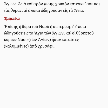
Ἁγίων. Ἀπὸ καθαρὸν ἐπίσης χρυσὸν κατεσκεύασε καὶ
τὰς θύρας, αἱ ὁποῖαι ὠδηγοῦσαν εἰς τὰ Ἅγια.
Τρεμπέλα
Ἐπίσης ἡ θύρα τοῦ Ναοῦ ἡ ἐσωτερική, ἡ ὁποία
ὠδηγοῦσε εἰς τὰ Ἅγια τῶν Ἁγίων, καὶ οἱ θύρες τοῦ
κυρίως Ναοῦ (τῶν Ἁγίων) ἦσαν καὶ αὐτές
(καλυμμένες) ἀπὸ χρυσάφι.
Πληροφορίες ιστοσελίδας - Επικοινωνία
Εγγραφή στο Newsletter