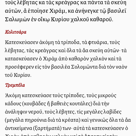
τοὺς λέβητας καὶ τὰς κρεάγρας καὶ πάντα τὰ σκεύη
αὐτῶν, ἃ ἐποίησε Χιράμ, καὶ ἀνήνεγκε τῷ βασιλεῖ
Σαλωμὼν ἐν οἴκῳ Κυρίου χαλκοῦ καθαροῦ.
Κολιτσάρα
Κατεσκεύασεν ἀκόμη τὰ τρίποδα, τὰ φτυάρια, τοὺς
λέβητας, τὰς κρεάγρας καὶ ὅλα τὰ ἄλλα σκεύη αὐτῶν· τὰ
κατασκεύασεν ὁ Χιρὰμ ἀπὸ καθαρὸν χαλκὸν καὶ τὰ
προσέφερεν εἰς τὸν βασιλέα Σολομῶντα διὰ τὸν ναὸν
τοῦ Κυρίου.
Τρεμπέλα
Ἀκόμη κατεσκεύασε τοὺς τρίποδες, τοὺς μικροὺς
κάδους (κουβάδες ἢ βαθειὲς κουτάλες) διὰ τὴν
ἀνάληψιν νεροῦ, τοὺς λέβητες, τὶς μεγάλες λαβίδες
(μεγάλα πηρούνια διὰ τὰ κρέατα) καὶ γενικῶς ὅλα τὰ ἄλλα
ἀντικείμενα (ἐξαρτήματά) των· αὐτὰ τὰ κατεσκεύασεν ὁ