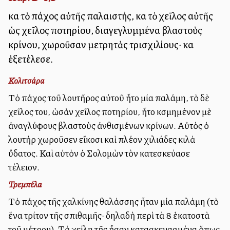
καὶ τὸ πάχος αὐτῆς παλαιστής, καὶ τὸ χεῖλος αὐτῆς
ὡς χεῖλος ποτηρίου, διαγεγλυμμένα βλαστοὺς
κρίνου, χωροῦσαν μετρητὰς τρισχιλίους· καὶ
ἐξετέλεσε.
Κολιτσάρα
Τὸ πάχος τοῦ λουτῆρος αὐτοῦ ἦτο μία παλάμη, τὸ δὲ
χεῖλος του, ὡσὰν χεῖλος ποτηρίου, ἦτο κσμημένον μὲ
ἀναγλύφους βλαστοὺς ἀνθισμένων κρίνων. Αὐτὸς ὁ
λουτὴρ ἐχωροῦσεν εἴκοσι καὶ πλέον χιλιάδες κιλὰ
ὕδατος. Καὶ αὐτὸν ὁ Σολομὼν τὸν κατεσκεύασε
τέλειον.
Τρεμπέλα
Τὸ πάχος τῆς χαλκίνης θαλάσσης ἦταν μία παλάμη (τὸ
ἕνα τρίτον τῆς σπιθαμῆς· δηλαδὴ περὶ τὰ 8 ἑκατοστὰ
τοῦ μέτρου). Τὰ χείλη τῆς ἦσαν κατασκευασμένα ὅπως