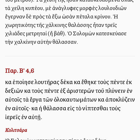
τὰ χείλη κυπέλλου, μὲ ἀνάγλυφες μορφὲς λουλουδιῶν
ἔγερναν δὲ πρὸς τὰ ἔξω ὡσὰν πέταλα κρίνου. Ἡ
χωρητικότης τῆς χάλκινης θαλάσσης ἦταν τρεῖς
χιλιάδες μετρηταί (ἢ βάθ). Ὁ Σολομὼν κατεσκεύασε
τὴν χαλκίνην αὐτὴν θάλασσαν.
Παρ. Β' 4,6
καὶ ἐποίησε λουτῆρας δέκα καὶ ἔθηκε τοὺς πέντε ἐκ
δεξιῶν καὶ τοὺς πέντε ἐξ ἀριστερῶν τοῦ πλύνειν ἐν
αὐτοῖς τὰ ἔργα τῶν ὁλοκαυτωμάτων καὶ ἀποκλύζειν
ἐν αὐτοῖς· καὶ ἡ θάλασσα εἰς τὸ νίπτεσθαι τοὺς
ἱερεῖς ἐν αὐτῇ.
Κολιτσάρα