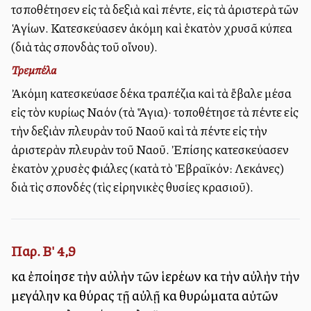
ἐτσποθέτησεν εἰς τὰ δεξιὰ καὶ πέντε, εἰς τὰ ἀριστερὰ τῶν
Ἁγίων. Κατεσκεύασεν ἀκόμη καὶ ἑκατὸν χρυσᾶ κύπελλα
(διὰ τὰς σπονδὰς τοῦ οἴνου).
Τρεμπέλα
Ἀκόμη κατεσκεύασε δέκα τραπέζια καὶ τὰ ἔβαλε μέσα
εἰς τὸν κυρίως Ναόν (τὰ Ἅγια)· ἐτοποθέτησε τὰ πέντε εἰς
τὴν δεξιὰν πλευρὰν τοῦ Ναοῦ καὶ τὰ πέντε εἰς τὴν
ἀριστερὰν πλευρὰν τοῦ Ναοῦ. Ἐπίσης κατεσκεύασεν
ἑκατὸν χρυσὲς φιάλες (κατὰ τὸ Ἑβραϊκόν: Λεκάνες)
διὰ τὶς σπονδές (τὶς εἰρηνικὲς θυσίες κρασιοῦ).
Παρ. Β' 4,9
καὶ ἐποίησε τὴν αὐλὴν τῶν ἱερέων καὶ τὴν αὐλὴν τὴν
μεγάλην καὶ θύρας τῇ αὐλῇ καὶ θυρώματα αὐτῶν