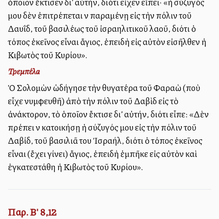
ὁποῖον ἔκτισεν δι’ αὐτήν, διότι εἶχεν εἴπει· «ἡ σύζυγός
μου δὲν ἐπιτρέπεται νὰ παραμένῃ εἰς τὴν πόλιν τοῦ
Δαυΐδ, τοῦ βασιλέως τοῦ ἰσραηλιτικοῦ λαοῦ, διότι ὁ
τόπος ἐκεῖνος εἶναι ἅγιος, ἐπειδὴ εἰς αὐτὸν εἰσῆλθεν ἡ
Κιβωτὸς τοῦ Κυρίου».
Τρεμπέλα
Ὁ Σολομὼν ὡδήγησε τὴν θυγατέρα τοῦ Φαραὼ (ποὺ
εἶχε νυμφευθῆ) ἀπὸ τὴν πόλιν τοῦ Δαβὶδ εἰς τὸ
ἀνάκτορον, τὸ ὁποῖον ἔκτισε δι’ αὐτήν, διότι εἶπε: «Δὲν
πρέπει νὰ κατοικήσῃ ἡ σύζυγός μου εἰς τὴν πόλιν τοῦ
Δαβίδ, τοῦ βασιλιᾶ του Ἰσραήλ, διότι ὁ τόπος ἐκεῖνος
εἶναι (ἔχει γίνει) ἅγιος, ἐπειδὴ ἐμπῆκε εἰς αὐτὸν καὶ
ἐγκατεστάθη ἡ Κιβωτὸς τοῦ Κυρίου».
Παρ. Β' 8,12