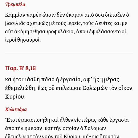
Τρεμπέλα
Καμμίαν παρέκκλισιν δὲν ἔκαμαν ἀπὸ ὅσα διέταξεν ὁ
βασιλιᾶς σχετικῶς μὲ τοὺς ἱερεῖς, τοὺς Λευῖτες καὶ μὲ
αὐτὰ ἀκόμη τὰ θησαυροφυλάκια, ὅπου ἐφυλάσσοντο οἱ
ἱεροὶ θησαυροί.
Παρ. Β' 8,16
καὶ ἡτοιμάσθη πᾶσα ἡ ἐργασία, ἀφ’ ἧς ἡμέρας
ἐθεμελιώθη, ἕως οὗ ἐτελείωσε Σαλωμὼν τὸν οἶκον
Κυρίου.
Κολιτσάρα
Ἔτσι ἐτακτοποιήθη καὶ ἦλθεν εἰς πέρας κάθε ἐργασία
ἀπὸ τὴν ἡμέραν, κατὰ τὴν ὁποίαν ὁ Σολομὼν
ἐθεμελίωσε τὸν ναὸν τοῦ Κυρίου, μέχρις ὅτου τὸν