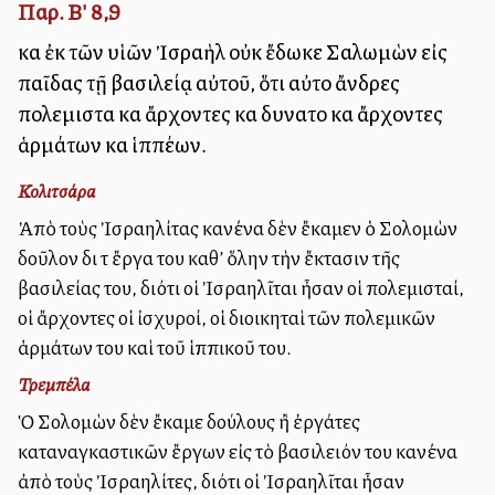
Παρ. Β' 8,9
καὶ ἐκ τῶν υἱῶν Ἰσραὴλ οὐκ ἔδωκε Σαλωμὼν εἰς
παῖδας τῇ βασιλείᾳ αὐτοῦ, ὅτι αὐτοὶ ἄνδρες
πολεμισταὶ καὶ ἄρχοντες καὶ δυνατοὶ καὶ ἄρχοντες
ἁρμάτων καὶ ἱππέων.
Κολιτσάρα
Ἀπὸ τοὺς Ἰσραηλίτας κανένα δὲν ἔκαμεν ὁ Σολομὼν
δοῦλον διὰ τὰ ἔργα του καθ’ ὅλην τὴν ἔκτασιν τῆς
βασιλείας του, διότι οἱ Ἰσραηλῖται ἦσαν οἱ πολεμισταί,
οἱ ἄρχοντες οἱ ἰσχυροί, οἱ διοικηταὶ τῶν πολεμικῶν
ἁρμάτων του καὶ τοῦ ἱππικοῦ του.
Τρεμπέλα
Ὁ Σολομὼν δὲν ἔκαμε δούλους ἢ ἐργάτες
καταναγκαστικῶν ἔργων εἰς τὸ βασιλειόν του κανένα
ἀπὸ τοὺς Ἰσραηλίτες, διότι οἱ Ἰσραηλῖται ἦσαν