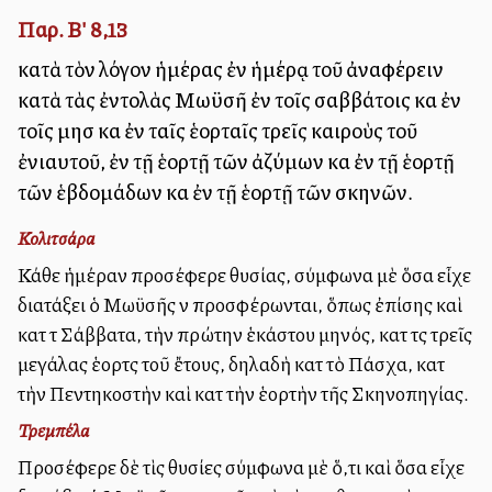
Παρ. Β' 8,13
κατὰ τὸν λόγον ἡμέρας ἐν ἡμέρᾳ τοῦ ἀναφέρειν
κατὰ τὰς ἐντολὰς Μωϋσῆ ἐν τοῖς σαββάτοις καὶ ἐν
τοῖς μησὶ καὶ ἐν ταῖς ἑορταῖς τρεῖς καιροὺς τοῦ
ἐνιαυτοῦ, ἐν τῇ ἑορτῇ τῶν ἀζύμων καὶ ἐν τῇ ἑορτῇ
τῶν ἑβδομάδων καὶ ἐν τῇ ἑορτῇ τῶν σκηνῶν.
Κολιτσάρα
Κάθε ἡμέραν προσέφερε θυσίας, σύμφωνα μὲ ὅσα εἶχε
διατάξει ὁ Μωϋσῆς νὰ προσφέρωνται, ὅπως ἐπίσης καὶ
κατὰ τὰ Σάββατα, τὴν πρώτην ἑκάστου μηνός, κατὰ τὰς τρεῖς
μεγάλας ἑορτὰς τοῦ ἔτους, δηλαδὴ κατὰ τὸ Πάσχα, κατὰ
τὴν Πεντηκοστὴν καὶ κατὰ τὴν ἑορτὴν τῆς Σκηνοπηγίας.
Τρεμπέλα
Προσέφερε δὲ τὶς θυσίες σύμφωνα μὲ ὅ,τι καὶ ὅσα εἶχε