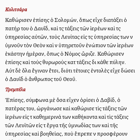
Κολιτσάρα
Καθώρισεν ἐπίσης ὁ Σολομών, ὅπως εἶχε διατάξει ὁ
πατήρ του ὁ Δαυΐδ, καὶ τὰς τάξεις τῶν ἱερέων καὶ τὰς
ὑπηρεσίας αὐτῶν, τοὺς Λευίτας εἰς τὰς ὑπηρεσίας των νὰ
ὑμνοῦν τὸν Θεὸν καὶ νὰ ὑπηρετοῦν ἐνώπιον τῶν ἱερέων
ἑκάστην ἡμέραν, ὅπως ὁ Νόμος ὥριζε. Καθώρισεν
ἐπίσης καὶ τοὺς θυρωροὺς κατὰ τάξεις διὰ κάθε πύλην.
Αὐτὰ δὲ ὅλα ἔγιναν ἔτσι, διότι τέτοιες ἐντολὲς εἶχε δώσει
ὁ Δαυῒδ ὁ ἄνθρωπος τοῦ Θεοῦ.
Τρεμπέλα
Ἐπίσης, σύμφωνα μὲ ὅσα εἶχεν ὁρίσει ὁ Δαβίδ, ὁ
πατέρας του, ὠργάνωσε καὶ καθώρισε τὶς τάξεις τῶν
ἱερέων εἰς τὰ καθημερινά των καθήκοντα καὶ τὶς τάξεις
τῶν Λευϊτῶν εἰς τὰ ἔργα τῆς ὑμνωδίας των καὶ τῆς
ὑπηρεσίας καὶ βοηθείας, ποὺ ἔπρεπε νὰ προσφέρουν