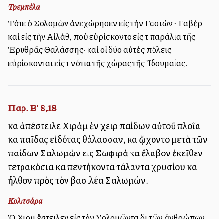
Τρεμπέλα
Τότε ὁ Σολομὼν ἀνεχώρησεν εἰς τὴν Γασιών - Γαβὲρ
καὶ εἰς τὴν Αἰλάθ, ποὺ εὑρίσκοντο εἰς τὰ παράλια τῆς
Ἐρυθρᾶς Θαλάσσης· καὶ οἱ δύο αὐτὲς πόλεις
εὑρίσκονται εἰς τὰ νότια τῆς χώρας τῆς Ἰδουμαίας.
Παρ. Β' 8,18
καὶ ἀπέστειλε Χιρὰμ ἐν χειρὶ παίδων αὐτοῦ πλοῖα
καὶ παῖδας εἰδότας θάλασσαν, καὶ ᾤχοντο μετὰ τῶν
παίδων Σαλωμὼν εἰς Σωφιρὰ καὶ ἔλαβον ἐκεῖθεν
τετρακόσια καὶ πεντήκοντα τάλαντα χρυσίου καὶ
ἦλθον πρὸς τὸν βασιλέα Σαλωμών.
Κολιτσάρα
Ὁ Χιρὰμ ἔστειλεν εἰς τὸν Σολομῶντα διὰ τῶν ἀνθρώπων