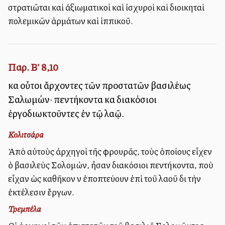
στρατιῶται καὶ ἀξιωματικοὶ καὶ ἰσχυροὶ καὶ διοικηταὶ
πολεμικῶν ἁρμάτων καὶ ἱππικοῦ.
Παρ. Β' 8,10
καὶ οὗτοι ἄρχοντες τῶν προστατῶν βασιλέως
Σαλωμών· πεντήκοντα καὶ διακόσιοι
ἐργοδιωκτοῦντες ἐν τῷ λαῷ.
Κολιτσάρα
Ἀπὸ αὐτοὺς ἀρχηγοὶ τῆς φρουρᾶς, τοὺς ὁποίους εἶχεν
ὁ βασιλεὺς Σολομών, ἦσαν διακόσιοι πεντήκοντα, ποὺ
εἶχαν ὡς καθῆκον νὰ ἐποπτεύουν ἐπὶ τοῦ λαοῦ διὰ τὴν
ἐκτέλεσιν ἔργων.
Τρεμπέλα