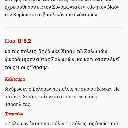
ἐχρειασθησαν εἰς τὸν Σολομῶντα διὰ νὰ κτίσῃ τὸν Ναὸν
τὸν Κυρίου καὶ τὸ βασιλικὸν τοῦ ἀνάκτορον,
Παρ. Β' 8,2
καὶ τὰς πόλεις, ἃς ἔδωκε Χιρὰμ τῷ Σαλωμών,
ᾠκοδόμησεν αὐτὰς Σαλωμών, καὶ κατῴκισεν ἐκεῖ
τοὺς υἱοὺς Ἰσραήλ.
Κολιτσάρα
ὠχύρωσεν ὁ Σολομὼν τὰς πόλεις, τὰς ὁποίας ἔδωκεν εἰς
αὐτὸν ὁ Χιράμ, καὶ ἐγκατέστησεν ἐκεῖ τοὺς
Ἰσραηλίτας.
Τρεμπέλα
ὁ Σολομὼν ἔκτισε καὶ πάλιν τὶς πόλεις, τὶς ὁποῖες τοῦ