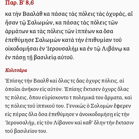
Παρ. Β' 8,6
καὶ τὴν Βααλὰθ καὶ πάσας τὰς πόλεις τὰς ὀχυράς, αἳ
ἦσαν τῷ Σαλωμών, καὶ πάσας τὰς πόλεις τῶν
ἁρμάτων καὶ τὰς πόλεις τῶν ἱππέων καὶ ὅσα
ἐπεθύμησε Σαλωμὼν κατὰ τὴν ἐπιθυμίαν τοῦ
οἰκοδομῆσαι ἐν Ἱερουσαλὴμ καὶ ἐν τῷ Λιβάνῳ καὶ
ἐν πάσῃ τῇ βασιλείᾳ αὐτοῦ.
Κολιτσάρα
Ἐπίσης τὴν Βααλὰθ καὶ ὅλας τὰς ἄλλας ὀχυρὰς πόλεις, αἱ
ὁποῖαι ἀνῆκον εἰς αὐτόν. Ἐπίσης ἔκτισεν ὀχυρὰς ὅλας
τὰς πόλεις, ὅπου εὑρίσκοντο τὰ πολεμικά του ἅρματα, καὶ
τὰς πόλεις τοῦ ἱππικοῦ του. Γενικῶς ὁ Σολομὼν ἔφερεν
εἰς πέρας ὅλα ὅσα ἐπεθύμησε νὰ ἀνοικοδομήσῃ εἰς τὴν
Ἱερουσαλήμ, εἰς τὸν Λίβανον καὶ καθ’ ὅλην τὴν ἔκτασιν
τοῦ βασιλείου του.