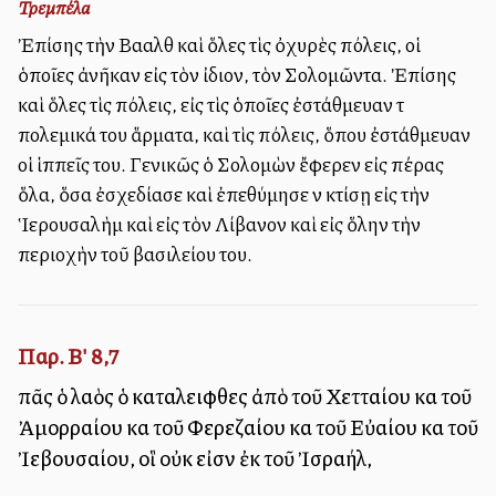
Τρεμπέλα
Ἐπίσης τὴν Βααλὰθ καὶ ὅλες τὶς ὀχυρὲς πόλεις, οἱ
ὁποῖες ἀνῆκαν εἰς τὸν ἰδιον, τὸν Σολομῶντα. Ἐπίσης
καὶ ὅλες τὶς πόλεις, εἰς τὶς ὁποῖες ἐστάθμευαν τὰ
πολεμικά του ἅρματα, καὶ τὶς πόλεις, ὅπου ἐστάθμευαν
οἱ ἱππεῖς του. Γενικῶς ὁ Σολομὼν ἔφερεν εἰς πέρας
ὅλα, ὅσα ἐσχεδίασε καὶ ἐπεθύμησε νὰ κτίσῃ εἰς τὴν
Ἱερουσαλὴμ καὶ εἰς τὸν Λίβανον καὶ εἰς ὅλην τὴν
περιοχὴν τοῦ βασιλείου του.
Παρ. Β' 8,7
πᾶς ὁ λαὸς ὁ καταλειφθεὶς ἀπὸ τοῦ Χετταίου καὶ τοῦ
Ἀμορραίου καὶ τοῦ Φερεζαίου καὶ τοῦ Εὐαίου καὶ τοῦ
Ἰεβουσαίου, οἳ οὐκ εἰσὶν ἐκ τοῦ Ἰσραήλ,