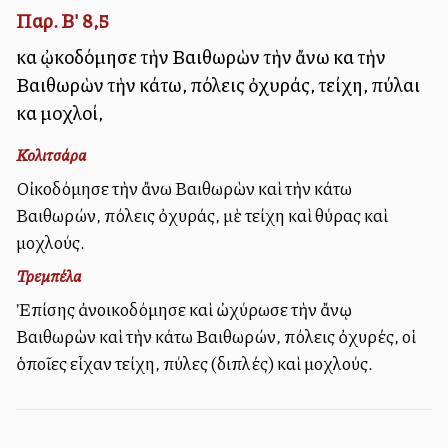
Παρ. Β' 8,5
καὶ ᾠκοδόμησε τὴν Βαιθωρὼν τὴν ἄνω καὶ τὴν
Βαιθωρὼν τὴν κάτω, πόλεις ὀχυράς, τείχη, πύλαι
καὶ μοχλοί,
Κολιτσάρα
Οἰκοδόμησε τὴν ἄνω Βαιθωρὼν καὶ τὴν κάτω
Βαιθωρών, πόλεις ὀχυράς, μὲ τείχη καὶ θύρας καὶ
μοχλούς.
Τρεμπέλα
Ἐπίσης ἀνοικοδόμησε καὶ ὠχύρωσε τὴν ἄνῳ
Βαιθωρὼν καὶ τὴν κάτω Βαιθωρών, πόλεις ὀχυρές, οἱ
ὁποῖες εἶχαν τείχη, πύλες (διπλές) καὶ μοχλούς.