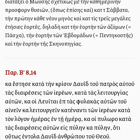
διατάξει ὁ Μωϋσῆς σχετικῶς μὲ τὴν καθημερινὴν
προσφορὰν θυσιῶν, (ὅπως ἐπίσης καί) κατὰ τὰ Σάββατα,
τὴν πρώτην κάθε νέου μηνὸς καὶ κατὰ τὶς τρεῖς μεγάλες
ἐτήσιες ἑορτές, δηλαδὴ κατὰ τὴν ἑορτὴν τῶν ἀζύμων (=
Πάσχα), τὴν ἑορτὴν τῶν Ἑβδομάδων (= Πεντηκοστῆς)
καὶ τὴν ἑορτὴν τῆς Σκηνοπηγίας.
Παρ. Β' 8,14
καὶ ἔστησε κατὰ τὴν κρίσιν Δαυῒδ τοῦ πατρὸς αὐτοῦ
τὰς διαιρέσεις τῶν ἱερέων, κατὰ τὰς λειτουργίας
αὐτῶν, καὶ οἱ Λευῖται ἐπὶ τὰς φυλακὰς αὐτῶν τοῦ
αἰνεῖν καὶ λειτουργεῖν κατέναντι τῶν ἱερέων κατὰ
τὸν λόγον ἡμέρας ἐν τῇ ἡμέρᾳ, καὶ οἱ πυλωροὶ κατὰ
τὰς διαιρέσεις αὐτῶν εἰς πύλην καὶ πύλην, ὅτι
οὕτως ἐντολαὶ Δαυῒδ ἀνθρώπου τοῦ Θεοῦ.