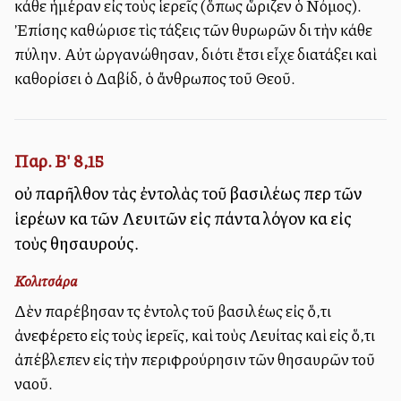
κάθε ἡμέραν εἰς τοὺς ἱερεῖς (ὅπως ὥριζεν ὁ Νόμος).
Ἐπίσης καθώρισε τὶς τάξεις τῶν θυρωρῶν διὰ τὴν κάθε
πύλην. Αὐτὰ ὠργανώθησαν, διότι ἔτσι εἶχε διατάξει καὶ
καθορίσει ὁ Δαβίδ, ὁ ἄνθρωπος τοῦ Θεοῦ.
Παρ. Β' 8,15
οὐ παρῆλθον τὰς ἐντολὰς τοῦ βασιλέως περὶ τῶν
ἱερέων καὶ τῶν Λευιτῶν εἰς πάντα λόγον καὶ εἰς
τοὺς θησαυρούς.
Κολιτσάρα
Δὲν παρέβησαν τὰς ἐντολὰς τοῦ βασιλέως εἰς ὅ,τι
ἀνεφέρετο εἰς τοὺς ἱερεῖς, καὶ τοὺς Λευίτας καὶ εἰς ὅ,τι
ἀπέβλεπεν εἰς τὴν περιφρούρησιν τῶν θησαυρῶν τοῦ
ναοῦ.