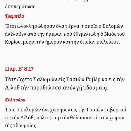
ἀπεπεράτωσε.
Τρεμπέλα
Ἔτσι ὠλοκληρώθησαν ὅλα τὰ ἔργα, τὰ ὁποῖα ὁ Σολομὼν
ἀνέλαβεν ἀπὸ τὴν ἡμέραν ποὺ ἐθεμελιώθη ὁ Ναὸς τοῦ
Κυρίου, μέχρι τὴν ἡμέραν κατὰ τὴν ὁποίαν ἐτελείωσε.
Παρ. Β' 8,17
Τότε ᾤχετο Σαλωμὼν εἰς Γασιὼν Γαβὲρ καὶ εἰς τὴν
Αἰλὰθ τὴν παραθαλασσίαν ἐν γῇ Ἰδουμαίᾳ.
Κολιτσάρα
Τότε ὁ Σολομὼν ἀνεχώρησεν εἰς τὴν Γασιὼν Γαβὲρ καὶ
εἰς τὴν Αἰλάθ, πόλεις παρὰ τὴν θάλασσαν εἰς τὴν χώραν
τῆς Ἰδουμαίας.