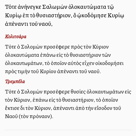
Τότε ἀνήνεγκε Σαλωμὼν ὁλοκαυτώματα τῷ
Κυρίῳ ἐπὶ τὸ θυσιαστήριον, ὃ ᾠκοδόμησε Κυρίῳ
ἀπέναντι τοῦ ναοῦ,
Κολιτσάρα
Τότε ὁ Σολομὼν προσέφερε πρὸς τὸν Κύριον
ὁλοκαυτώματα ἐπάνω εἰς τὸ θυσιαστήριον τῶν
ὁλοκαυτωμάτων, τὸ ὁποῖον αὐτὸς εἶχεν οἰκοδομήσει
πρὸς τιμὴν τοῦ Κυρίου ἀπέναντι τοῦ ναοῦ.
Τρεμπέλα
Τότε ὁ Σολομὼν προσέφερε θυσίες ὁλοκαυτωμάτων εἰς
τὸν Κύριον, ἐπάνω εἰς τὸ θυσιαστήριον, τὸ ὁποῖον
ἔκτισε διὰ τὸν Κύριον, ἀπέναντι ἀπὸ τὴν εἴσοδον τοῦ
Ναοῦ (τὸν πρόναον).