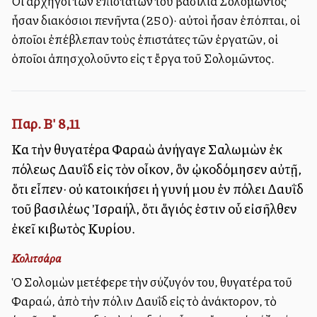
Οἱ ἀρχηγοὶ τῶν ἐπιστατῶν τοῦ βασιλιᾶ Σολομῶντος
ἦσαν διακόσιοι πενῆντα (250)· αὐτοὶ ἦσαν ἐπόπται, οἱ
ὁποῖοι ἐπέβλεπαν τοὺς ἐπιστάτες τῶν ἐργατῶν, οἱ
ὁποῖοι ἀπησχολοῦντο εἰς τὰ ἔργα τοῦ Σολομῶντος.
Παρ. Β' 8,11
Καὶ τὴν θυγατέρα Φαραὼ ἀνήγαγε Σαλωμὼν ἐκ
πόλεως Δαυῒδ εἰς τὸν οἶκον, ὃν ᾠκοδόμησεν αὐτῇ,
ὅτι εἶπεν· οὐ κατοικήσει ἡ γυνή μου ἐν πόλει Δαυῒδ
τοῦ βασιλέως Ἰσραήλ, ὅτι ἅγιός ἐστιν οὗ εἰσῆλθεν
ἐκεῖ κιβωτὸς Κυρίου.
Κολιτσάρα
Ὁ Σολομὼν μετέφερε τὴν σύζυγόν του, θυγατέρα τοῦ
Φαραώ, ἀπὸ τὴν πόλιν Δαυῒδ εἰς τὸ ἀνάκτορον, τὸ