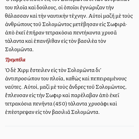
του πλοῖα καὶ δούλους, οἱ ὁποῖοι ἐγνώριζαν τὴν
θάλασσαν καὶ τὴν ναυτικὴν τέχνην. Αὐτοὶ μαζῆ μὲ τοὺς
ἀνθρώπους τοῦ Σολομῶντος μετέβησαν εἰς Σωφιρά·
ἀπὸ ἐκεῖ ἐπῆραν τετρακόσια πεντήκοντα χρυσᾶ
τάλαντα καὶ ἐπανῆλθαν εἰς τὸν βασιλέα τὸν
Σολομῶντα.
Τρεμπέλα
Ὁ δὲ Χιρὰμ ἔστειλεν εἰς τὸν Σολομῶντα δι’
ἀντιπροσώπου του πλοῖα, καθὼς καὶ πεπειραμένους
ναῦτες. Αὐτοί, μαζὶ μὲ τοὺς ἄνδρες τοῦ Σολομῶντος,
ἔπλευσαν εἰς τὴν Σωφιρὰ καὶ παρέλαβαν ἀπὸ ἐκεῖ
τετρακόσια πενῆντα (450) τάλαντα χρυσάφι καὶ
ἐπέστρεψαν εἰς τὸν βασιλιᾶ Σολομῶντα.