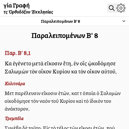
Ἁγία Γραφή
τῆς Ὀρθοδόξου Ἐκκλησίας
Παραλειπομένων Β'
8
Παραλειπομένων Β'
8
Παρ. Β' 8,1
Καὶ ἐγένετο μετὰ εἴκοσιν ἔτη, ἐν οἷς ᾠκοδόμησε
Σαλωμὼν τὸν οἶκον Κυρίου καὶ τὸν οἶκον αὐτοῦ,
Κολιτσάρα
Μετὰ παρέλευσιν εἴκοσιν ἐτῶν, κατὰ τὰ ὁποῖα ὁ Σολομὼν
οἰκοδόμησε τὸν ναὸν τοῦ Κυρίου καὶ τὸ ἰδικόν του
ἀνάκτορον,
Τρεμπέλα
Συνέβη δὲ τοῦτο: Εἰς τὸ τέλος τῶν εἴκοσι ἐτῶν, ποὺ