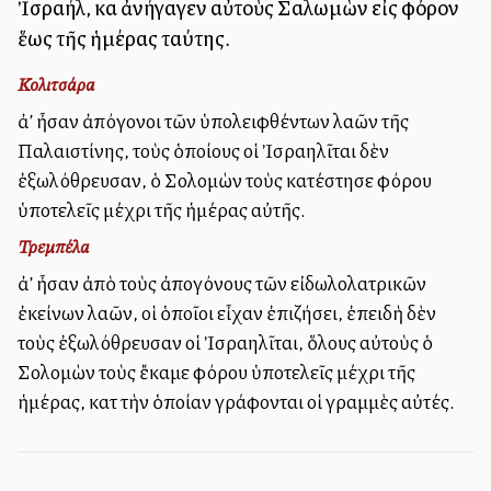
Ἰσραήλ, καὶ ἀνήγαγεν αὐτοὺς Σαλωμὼν εἰς φόρον
ἕως τῆς ἡμέρας ταύτης.
Κολιτσάρα
ἀλλ’ ἦσαν ἀπόγονοι τῶν ὑπολειφθέντων λαῶν τῆς
Παλαιστίνης, τοὺς ὁποίους οἱ Ἰσραηλῖται δὲν
ἐξωλόθρευσαν, ὁ Σολομὼν τοὺς κατέστησε φόρου
ὑποτελεῖς μέχρι τῆς ἡμέρας αὐτῆς.
Τρεμπέλα
ἀλλ’ ἦσαν ἀπὸ τοὺς ἀπογόνους τῶν εἰδωλολατρικῶν
ἐκείνων λαῶν, οἱ ὁποῖοι εἶχαν ἐπιζήσει, ἐπειδὴ δὲν
τοὺς ἐξωλόθρευσαν οἱ Ἰσραηλῖται, ὅλους αὐτοὺς ὁ
Σολομὼν τοὺς ἔκαμε φόρου ὑποτελεῖς μέχρι τῆς
ἡμέρας, κατὰ τὴν ὁποίαν γράφονται οἱ γραμμὲς αὐτές.