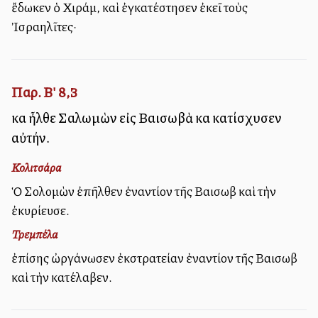
ἔδωκεν ὁ Χιράμ, καὶ ἐγκατέστησεν ἐκεῖ τοὺς
Ἰσραηλῖτες·
Παρ. Β' 8,3
καὶ ἦλθε Σαλωμὼν εἰς Βαισωβὰ καὶ κατίσχυσεν
αὐτήν.
Κολιτσάρα
Ὁ Σολομὼν ἐπῆλθεν ἐναντίον τῆς Βαισωβὰ καὶ τὴν
ἐκυρίευσε.
Τρεμπέλα
ἐπίσης ὠργάνωσεν ἐκστρατείαν ἐναντίον τῆς Βαισωβὰ
καὶ τὴν κατέλαβεν.