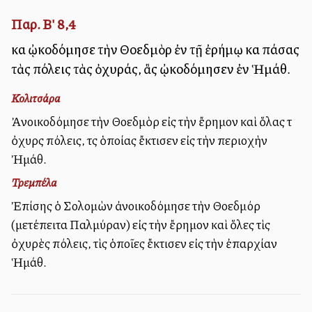
Παρ. Β' 8,4
καὶ ᾠκοδόμησε τὴν Θοεδμὸρ ἐν τῇ ἐρήμῳ καὶ πάσας
τὰς πόλεις τὰς ὀχυράς, ἃς ᾠκοδόμησεν ἐν Ἡμάθ.
Κολιτσάρα
Ἀνοικοδόμησε τὴν Θοεδμὸρ εἰς τὴν ἔρημον καὶ ὅλας τὰ
ὀχυρὰς πόλεις, τὰς ὁποίας ἔκτισεν εἰς τὴν περιοχὴν
Ἠμάθ.
Τρεμπέλα
Ἐπίσης ὁ Σολομὼν ἀνοικοδόμησε τὴν Θοεδμόρ
(μετέπειτα Παλμύραν) εἰς τὴν ἔρημον καὶ ὅλες τὶς
ὀχυρὲς πόλεις, τὶς ὁποῖες ἔκτισεν εἰς τὴν ἐπαρχίαν
Ἡμάθ.