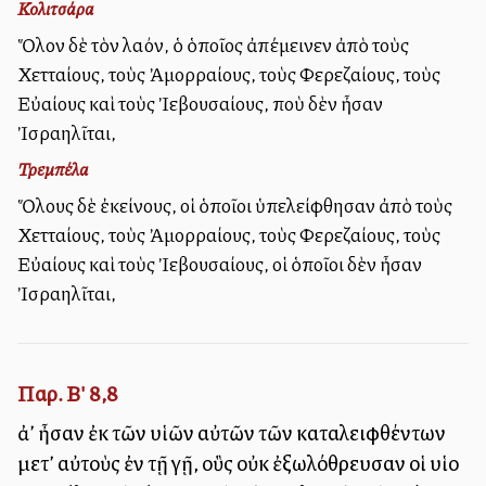
Κολιτσάρα
Ὅλον δὲ τὸν λαόν, ὁ ὁποῖος ἀπέμεινεν ἀπὸ τοὺς
Χετταίους, τοὺς Ἀμορραίους, τοὺς Φερεζαίους, τοὺς
Εὐαίους καὶ τοὺς Ἰεβουσαίους, ποὺ δὲν ἦσαν
Ἰσραηλῖται,
Τρεμπέλα
Ὅλους δὲ ἐκείνους, οἱ ὁποῖοι ὑπελείφθησαν ἀπὸ τοὺς
Χετταίους, τοὺς Ἀμορραίους, τοὺς Φερεζαίους, τοὺς
Εὐαίους καὶ τοὺς Ἰεβουσαίους, οἱ ὁποῖοι δὲν ἦσαν
Ἰσραηλῖται,
Παρ. Β' 8,8
ἀλλ’ ἦσαν ἐκ τῶν υἱῶν αὐτῶν τῶν καταλειφθέντων
μετ’ αὐτοὺς ἐν τῇ γῇ, οὓς οὐκ ἐξωλόθρευσαν οἱ υἱοὶ