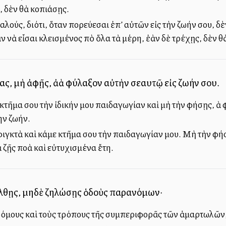
 δὲν θὰ κοπιάσῃς.
αλούς, διότι, ὅταν πορεύεσαι ἐπ’ αὐτῶν εἰς τὴν ζωήν σου, 
ὰν νὰ εἶσαι κλεισμένος ἀπὸ ὅλα τὰ μέρη, ἐὰν δὲ τρέχῃς, δὲν 
ς, μὴ ἀφῇς, ἀλλὰ φύλαξον αὐτὴν σεαυτῷ εἰς ζωήν σου.
τῆμα σου τὴν ἰδικήν μου παιδαγωγίαν καὶ μὴ τὴν ἀφήσῃς, ἀλλ
ην ζωήν.
γκτὰ καὶ κάμε κτῆμα σου τὴν παιδαγωγίαν μου. Μὴ τὴν ἀφήσῃς
ζῇς πολλὰ καὶ εὐτυχισμένα ἔτη.
λθῃς, μηδὲ ζηλώσῃς ὁδοὺς παρανόμων·
ρόμους καὶ τοὺς τρόπους τῆς συμπεριφορᾶς τῶν ἁμαρτωλῶν,