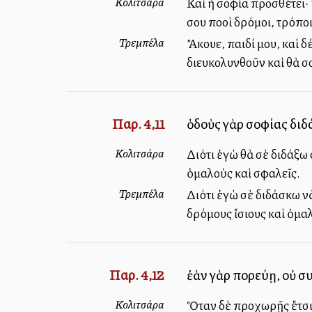
Κολιτσάρα
Καὶ ἡ σοφία προσθέτει· 
σου πολλοὶ δρόμοι, τρόπ
Τρεμπέλα
Ἄκουε, παιδί μου, καὶ δ
διευκολυνθοῦν καὶ θὰ σο
Παρ. 4,11
ὁδοὺς γὰρ σοφίας διδ
Κολιτσάρα
Διότι ἐγὼ θὰ σὲ διδάξω
ὁμαλοὺς καὶ ἀσφαλεῖς.
Τρεμπέλα
Διότι ἐγὼ σὲ διδάσκω ν
δρόμους ἴσιους καὶ ὁμα
Παρ. 4,12
ἐὰν γὰρ πορεύῃ, οὐ σ
Κολιτσάρα
Ὅταν δὲ προχωρῇς ἔτσι ε