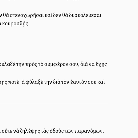
δὲν θὰ στενοχωρῆσαι καὶ δὲν θὰ δυσκολεύεσαι
θὰ κουρασθῇς.
ὰ φύλαξέ την πρὸς τὸ συμφέρον σου, διὰ νὰ ἔχῃς
 ποτέ, ἀλλὰ φύλαξέ την διὰ τὸν ἑαυτόν σου καὶ
 οὔτε νὰ ζηλέψῃς τὰς ὁδοὺς τῶν παρανόμων.