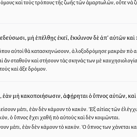
όμους καὶ τοὺς τρόπους τῆς ζωῆς τῶν ἁμαρτωλῶν, οὔτε νὰ 
δεύσωσι, μὴ ἐπέλθῃς ἐκεῖ, ἔκκλινον δὲ ἀπ’ αὐτῶν καὶ 
που αὐτοὶ θὰ κατασκηνώσουν, ἀλλὰ λοξοδρόμησε μακρὰν ἀπὸ αὐτ
αὶ ἂν σταθοῦν καὶ στήσουν τὰς σκηνάς των μὲ καυχησιολογία
οὺς καὶ ἄλλξε δρόμον.
 ἐὰν μὴ κακοποιήσωσιν, ἀφῄρηται ὁ ὕπνος αὐτῶν, καὶ
 κλείσουν μάτι, ἐὰν δὲν κάμουν τὸ κακόν. Ἐξ αἰτίας τῶν ἐλέ
κόν, ὁ ὕπνος ἔχει χαθῆ ἀπὸ αὐτοὺς καὶ δὲν κοιμῶνται.
είνουν μάτι, ἐὰν δὲν κάμουν τὸ κακόν. Ὁ ὕπνος των χάνεται 