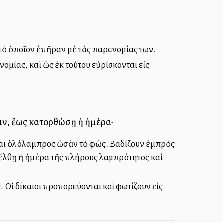
, τὸ ὁποῖον ἐπῆραν μὲ τὰς παρανομίας των.
νομίας, καὶ ὡς ἐκ τούτου εὑρίσκονται εἰς
ιν, ἕως κατορθώσῃ ἡ ἡμέρα·
ἶναι ὁλόλαμπρος ὡσὰν τὸ φῶς. Βαδίζουν ἐμπρὸς
ου ἔλθῃ ἡ ἡμέρα τῆς πλήρους λαμπρότητος καὶ
 Οἱ δίκαιοι προπορεύονται καὶ φωτίζουν εἰς