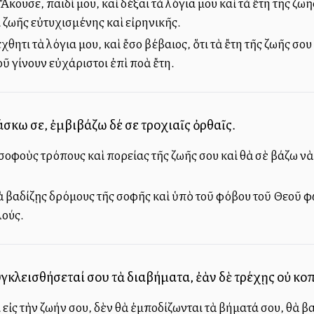
Ἄκουσε, παιδί μου, καὶ δέξαι τὰ λόγια μου καὶ τὰ ἔτη τῆς ζ
οι ζωῆς εὐτυχισμένης καὶ εἰρηνικῆς.
έχθητι τὰ λόγια μου, καὶ ἔσο βέβαιος, ὅτι τὰ ἔτη τῆς ζωῆς σο
ῦ γίνουν εὐχάριστοι ἐπὶ πολλὰ ἔτη.
άσκω σε, ἐμβιβάζω δέ σε τροχιαῖς ὀρθαῖς.
 σοφοὺς τρόπους καὶ πορείας τῆς ζωῆς σου καὶ θὰ σὲ βάζω ν
ὰ βαδίζῃς δρόμους τῆς σοφῆς καὶ ὑπὸ τοῦ φόβου τοῦ Θεοῦ φ
λούς.
υγκλεισθήσεταί σου τὰ διαβήματα, ἐὰν δὲ τρέχῃς οὐ κοπ
ἰς τὴν ζωήν σου, δὲν θὰ ἐμποδίζωνται τὰ βήματά σου, θὰ βα