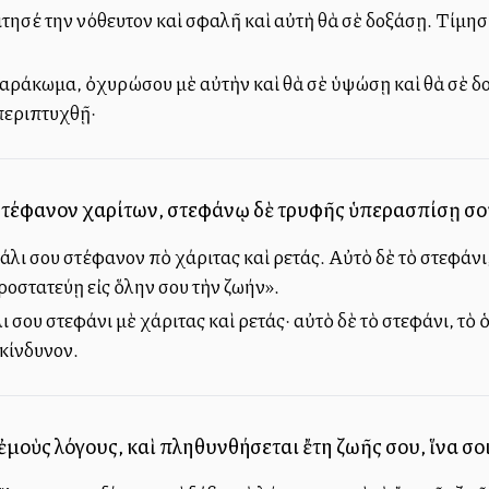
σέ την ἀνόθευτον καὶ ἀσφαλῆ καὶ αὐτὴ θὰ σὲ δοξάσῃ. Τίμησέ
αράκωμα, ὀχυρώσου μὲ αὐτὴν καὶ θὰ σὲ ὑψώσῃ καὶ θὰ σὲ δο
περιπτυχθῇ·
 στέφανον χαρίτων, στεφάνῳ δὲ τρυφῆς ὑπερασπίσῃ σο
άλι σου στέφανον ἀπὸ χάριτας καὶ ἀρετάς. Αὐτὸ δὲ τὸ στεφάνι
ροστατεύῃ εἰς ὅλην σου τὴν ζωήν».
ι σου στεφάνι μὲ χάριτας καὶ ἀρετάς· αὐτὸ δὲ τὸ στεφάνι, τὸ 
 κίνδυνον.
 ἐμοὺς λόγους, καὶ πληθυνθήσεται ἔτη ζωῆς σου, ἵνα σοι 