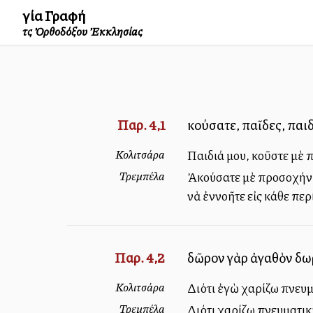
Ἁγία Γραφή
τῆς Ὀρθοδόξου Ἐκκλησίας
Παρ. 4,1
Ἀκούσατε, παῖδες, παι
Κολιτσάρα
Παιδιά μου, ἀκοῦστε μὲ
Τρεμπέλα
Ἀκούσατε μὲ προσοχήν, 
νὰ ἐννοῆτε εἰς κάθε περ
Παρ. 4,2
δῶρον γὰρ ἀγαθὸν δωρ
Κολιτσάρα
Διότι ἐγὼ χαρίζω πνευμα
Τρεμπέλα
Διότι χαρίζω πνευματικ