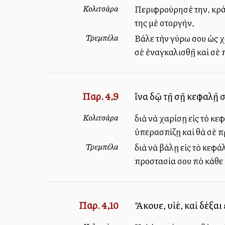
Κολιτσάρα
Περιφρούρησέ την, κράτη
της μὲ στοργήν,
Τρεμπέλα
Βάλε τὴν γύρω σου ὡς χ
σὲ ἐναγκαλισθῇ καὶ σὲ 
Παρ. 4,9
ἵνα δῷ τῇ σῇ κεφαλῇ
Κολιτσάρα
διὰ νὰ χαρίσῃ εἰς τὸ κεφ
ὑπερασπίζῃ καὶ θὰ σὲ π
Τρεμπέλα
διὰ νὰ βάλῃ εἰς τὸ κεφάλ
προστασία σου ἀπὸ κάθε
Παρ. 4,10
Ἄκουε, υἱέ, καὶ δέξαι