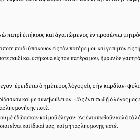
ἀγὼ πατρὶ ὑπήκοος καὶ ἀγαπώμενος ἐν προσώπῳ μητρό
άποτε παιδὶ ὑπάκουον εἰς τὸν πατέρα μου καὶ ἀγαπητὸν εἰς τ
οτε παιδὶ καὶ ὑπήκουα εἰς τὸν πατέρα μου, ἤμουν δὲ ἀγαπητὸ
λεγον· ἐρειδέτω ὁ ἡμέτερος λόγος εἰς σὴν καρδίαν· φύ
 ἐδίδασκαν καὶ μὲ συνεβούλευαν. «Ἂς ἐντυπωθῇ ὁ λόγος μας 
τὰς λησμονήσῃς ποτέ.
μου μὲ ἐδίδασκαν καὶ μοῦ ἔλεγαν: Ἂς ἐντυπωθοῦν καλὰ τὰ λό
ῖαι εἶναι καὶ ἰδικαί μας, καὶ μὴ τὰς λησμονῇς ποτέ,