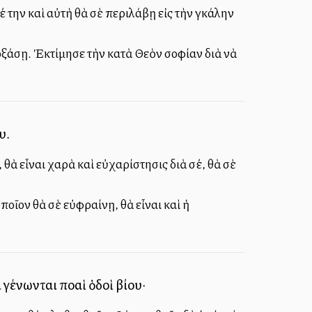
 την καὶ αὐτὴ θὰ σὲ περιλάβῃ εἰς τὴν ἀγκάλην
ξάσῃ. Ἐκτίμησε τὴν κατὰ Θεὸν σοφίαν διὰ νὰ
υ.
, θὰ εἶναι χαρὰ καὶ εὐχαρίστησις διὰ σέ, θὰ σὲ
ὁποῖον θὰ σὲ εὐφραίνῃ, θὰ εἶναι καὶ ἡ
γένωνται πολλαὶ ὁδοὶ βίου·