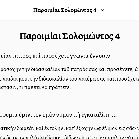
Παροιμίαι Σολομώντος
4
Παροιμίαι Σολομώντος
4
δείαν πατρὸς καὶ προσέχετε γνῶναι ἔννοιαν·
 προσοχὴν τὴν διδασκαλίαν τοῦ πατρός σας καὶ προσέχετε, ὥσ
παιδιά μου, τὴν διδασκαλίαν τοῦ πατέρα σας καὶ προσέχετε 
ίστασιν, τὶ πρέπει νὰ πράττετε.
οῦμαι ὑμῖν, τὸν ἐμὸν νόμον μὴ ἐγκαταλίπητε.
τικὴν δωρεὰν καὶ ἐντολήν, κατ’ ἐξοχὴν ὠφέλιμον εἰς σᾶς· ν
ὴν δωρεὰν πολὺ ὠφέλιμον, δίδων εἰς σᾶς τὴν ἐντολὴν νὰ μὴ 