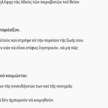
ζηλέψῃς τὰς ὁδοὺς τῶν παραβατῶν τοῦ θείου
παράλλαξον.
οὺς καὶ στρέψε ἀλλοῦ τὴν πορείαν τῆς ζωῆς σου.
ν σὰν νὰ εἶναι στῖφος ληστρικόν, νὰ μὴ πᾶς
 οὐ κοιμῶνται·
γχων τῆς συνειδήσεώς των καὶ τῆς νοσηρᾶς
καὶ δὲν ἠμποροῦν νὰ κοιμηθοῦν.