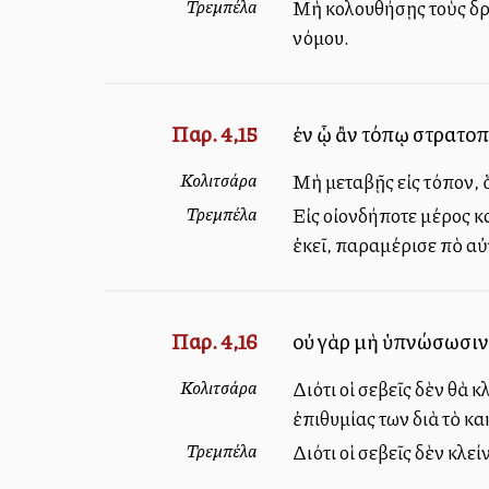
Τρεμπέλα
Μὴ ἀκολουθήσῃς τοὺς δρ
νόμου.
Παρ. 4,15
ἐν ᾧ ἂν τόπῳ στρατοπε
Κολιτσάρα
Μὴ μεταβῇς εἰς τόπον, ὅ
Τρεμπέλα
Εἰς οἰονδήποτε μέρος κ
ἐκεῖ, παραμέρισε ἀπὸ αὐτ
Παρ. 4,16
οὐ γὰρ μὴ ὑπνώσωσιν,
Κολιτσάρα
Διότι οἱ ἀσεβεῖς δὲν θὰ
ἐπιθυμίας των διὰ τὸ κα
Τρεμπέλα
Διότι οἱ ἀσεβεῖς δὲν κλ