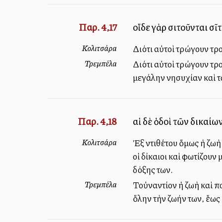
Παρ. 4,17
οἵδε γὰρ σιτοῦνται σ
Κολιτσάρα
Διότι αὐτοὶ τρώγουν τρο
Τρεμπέλα
Διότι αὐτοὶ τρώγουν τρο
μεγάλην ἀνησυχίαν καὶ 
Παρ. 4,18
αἱ δὲ ὁδοὶ τῶν δικαί
Κολιτσάρα
Ἐξ ἀντιθέτου ὅμως ἡ ζω
οἱ δίκαιοι καὶ φωτίζουν
δόξης των.
Τρεμπέλα
Τοὐναντίον ἡ ζωὴ καὶ π
ὅλην τὴν ζωήν των, ἕως