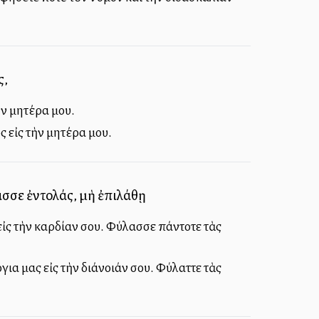
ς,
ὴν μητέρα μου.
ς εἰς τὴν μητέρα μου.
λασσε ἐντολάς, μὴ ἐπιλάθῃ
εἰς τὴν καρδίαν σου. Φύλασσε πάντοτε τὰς
για μας εἰς τὴν διάνοιάν σου. Φύλαττε τὰς