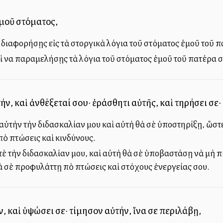
μοῦ στόματος,
διαφορήσῃς εἰς τὰ στοργικὰ λόγια τοῦ στόματος ἐμοῦ τοῦ π
 να παραμελήσῃς τὰ λόγια τοῦ στόματος ἐμοῦ τοῦ πατέρα σ
ν, καὶ ἀνθέξεταί σου· ἐράσθητι αὐτῆς, καὶ τηρήσει σε·
ὐτὴν τὴν διδασκαλίαν μου καὶ αὐτὴ θὰ σὲ ὑποστηρίξῃ, ὥστ
πὸ πτώσεις καὶ κινδύνους.
ὲ τὴν διδασκαλίαν μου, καὶ αὐτὴ θὰ σὲ ὑποβαστάσῃ νὰ μὴ 
 σὲ προφυλάττῃ ἀπὸ πτώσεις καὶ ἀστόχους ἐνεργείας σου.
 καὶ ὑψώσει σε· τίμησον αὐτήν, ἵνα σε περιλάβῃ,