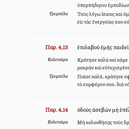
ὑπερπήδησιν ἐμποδίων,
Τρεμπέλα
Τοὺς λέγω ἴσιους καὶ ὁμ
εἰς τὰς ἐνεργείας σου σ
Παρ. 4,13
ἐπιλαβοῦ ἐμῆς παιδεία
Κολιτσάρα
Κράτησε καλὰ καὶ κάμε κ
μακρὰν καὶ εὐτυχισμέν
Τρεμπέλα
Πιάσε καλά, κράτησε σφι
τὸ συμφέρον σου, διὰ νὰ 
Παρ. 4,14
ὁδοὺς ἀσεβῶν μὴ ἐπέ
Κολιτσάρα
Μὴ ἀκολουθήσῃς τοὺς δ