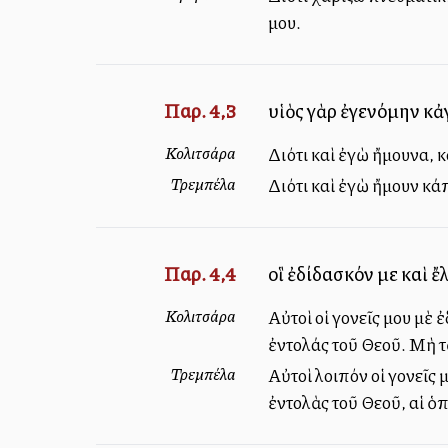
μου.
Παρ. 4,3
υἱὸς γὰρ ἐγενόμην κ
Κολιτσάρα
Διότι καὶ ἐγὼ ἤμουνα, κ
Τρεμπέλα
Διότι καὶ ἐγὼ ἤμουν κάπ
Παρ. 4,4
οἳ ἐδίδασκόν με καὶ ἔ
Κολιτσάρα
Αὐτοὶ οἱ γονεῖς μου μὲ
ἐντολάς τοῦ Θεοῦ. Μὴ 
Τρεμπέλα
Αὐτοὶ λοιπόν οἱ γονεῖς 
ἐντολὰς τοῦ Θεοῦ, αἱ ὁπο