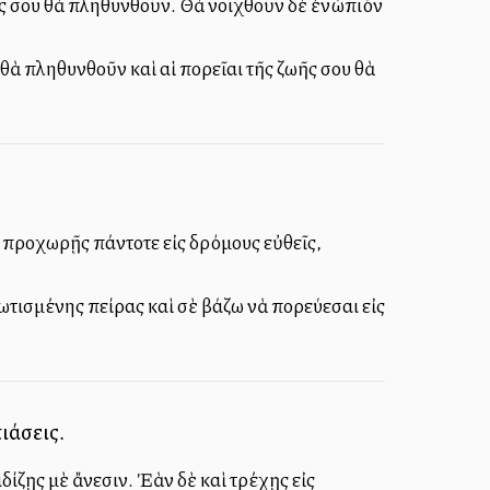
ωῆς σου θὰ πληθυνθοῦν. Θὰ ἀνοιχθοῦν δὲ ἐνώπιόν
υ θὰ πληθυνθοῦν καὶ αἱ πορεῖαι τῆς ζωῆς σου θὰ
ὰ προχωρῇς πάντοτε εἰς δρόμους εὐθεῖς,
ωτισμένης πείρας καὶ σὲ βάζω νὰ πορεύεσαι εἰς
ιάσεις.
δίζῃς μὲ ἄνεσιν. Ἐὰν δὲ καὶ τρέχῃς εἰς