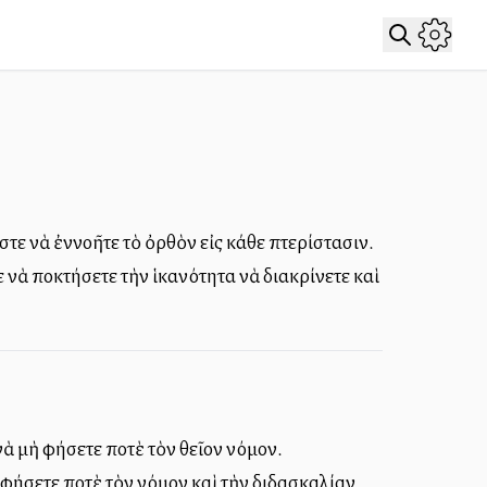
τε νὰ ἐννοῆτε τὸ ὀρθὸν εἰς κάθε πτερίστασιν.
νὰ ἀποκτήσετε τὴν ἱκανότητα νὰ διακρίνετε καὶ
ὰ μὴ ἀφήσετε ποτὲ τὸν θεῖον νόμον.
ἀφήσετε ποτὲ τὸν νόμον καὶ τὴν διδασκαλίαν