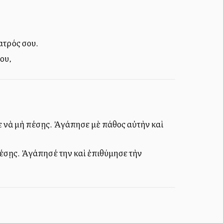
ατρός σου.
ου,
ε νὰ μὴ πέσῃς. Ἀγάπησε μὲ πάθος αὐτὴν καὶ
πέσῃς. Ἀγάπησέ την καὶ ἐπιθύμησε τὴν