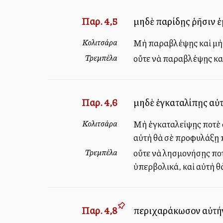
Παρ. 4,5
μηδὲ παρίδῃς ῥῆσιν ἐ
Κολιτσάρα
Μὴ παραβλέψῃς καὶ μὴ ἀ
Τρεμπέλα
οὔτε νὰ παραβλέψῃς καὶ
Παρ. 4,6
μηδὲ ἐγκαταλίπῃς αὐτή
Κολιτσάρα
Μὴ ἐγκαταλείψῃς ποτὲ α
αὐτὴ θὰ σὲ προφυλάξῃ ἀ
Τρεμπέλα
οὔτε νὰ λησμονήσῃς ποτ
ὑπερβολικά, καὶ αὐτὴ θὰ
Παρ. 4,8
περιχαράκωσον αὐτήν,