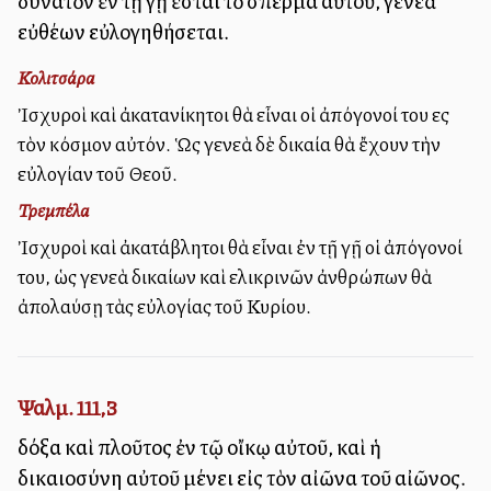
δυνατὸν ἐν τῇ γῇ ἔσται τὸ σπέρμα αὐτοῦ, γενεὰ
εὐθέων εὐλογηθήσεται.
Κολιτσάρα
Ἰσχυροὶ καὶ ἀκατανίκητοι θὰ εἶναι οἱ ἀπόγονοί του εἰς
τὸν κόσμον αὐτόν. Ὡς γενεὰ δὲ δικαία θὰ ἔχουν τὴν
εὐλογίαν τοῦ Θεοῦ.
Τρεμπέλα
Ἰσχυροὶ καὶ ἀκατάβλητοι θὰ εἶναι ἐν τῇ γῇ οἱ ἀπόγονοί
του, ὡς γενεὰ δικαίων καὶ εἰλικρινῶν ἀνθρώπων θὰ
ἀπολαύσῃ τὰς εὐλογίας τοῦ Κυρίου.
Ψαλμ. 111,3
δόξα καὶ πλοῦτος ἐν τῷ οἴκῳ αὐτοῦ, καὶ ἡ
δικαιοσύνη αὐτοῦ μένει εἰς τὸν αἰῶνα τοῦ αἰῶνος.