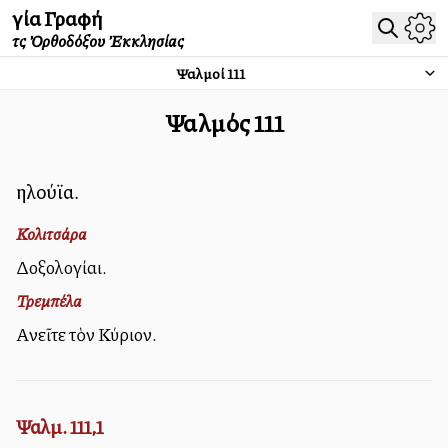
Ἁγία Γραφή
τῆς Ὀρθοδόξου Ἐκκλησίας
Ψαλμοί
111
Ψαλμός
111
Ἀλληλούϊα.
Κολιτσάρα
Δοξολογίαι.
Τρεμπέλα
Αἰνεῖτε τὸν Κύριον.
Ψαλμ. 111,1