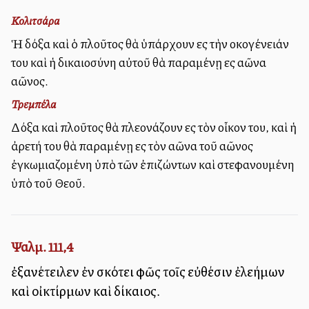
Κολιτσάρα
Ἡ δόξα καὶ ὁ πλοῦτος θὰ ὑπάρχουν εἰς τὴν οἰκογένειάν
του καὶ ἡ δικαιοσύνη αὐτοῦ θὰ παραμένῃ εἰς αἰῶνα
αἰῶνος.
Τρεμπέλα
Δόξα καὶ πλοῦτος θὰ πλεονάζουν εἰς τὸν οἶκον του, καὶ ἡ
ἀρετή του θὰ παραμένῃ εἰς τὸν αἰῶνα τοῦ αἰῶνος
ἐγκωμιαζομένη ὑπὸ τῶν ἐπιζώντων καὶ στεφανουμένη
ὑπὸ τοῦ Θεοῦ.
Ψαλμ. 111,4
ἐξανέτειλεν ἐν σκότει φῶς τοῖς εὐθέσιν ἐλεήμων
καὶ οἰκτίρμων καὶ δίκαιος.