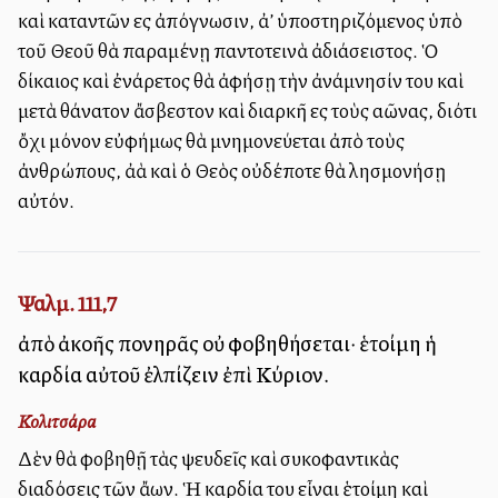
καὶ καταντῶν εἰς ἀπόγνωσιν, ἀλλ’ ὑποστηριζόμενος ὑπὸ
τοῦ Θεοῦ θὰ παραμένῃ παντοτεινὰ ἀδιάσειστος. Ὁ
δίκαιος καὶ ἐνάρετος θὰ ἀφήσῃ τὴν ἀνάμνησίν του καὶ
μετὰ θάνατον ἄσβεστον καὶ διαρκῆ εἰς τοὺς αἰῶνας, διότι
ὄχι μόνον εὐφήμως θὰ μνημονεύεται ἀπὸ τοὺς
ἀνθρώπους, ἀλλὰ καὶ ὁ Θεὸς οὐδέποτε θὰ λησμονήσῃ
αὐτόν.
Ψαλμ. 111,7
ἀπὸ ἀκοῆς πονηρᾶς οὐ φοβηθήσεται· ἑτοίμη ἡ
καρδία αὐτοῦ ἐλπίζειν ἐπὶ Κύριον.
Κολιτσάρα
Δὲν θὰ φοβηθῇ τὰς ψευδεῖς καὶ συκοφαντικὰς
διαδόσεις τῶν ἄλλων. Ἡ καρδία του εἶναι ἑτοίμη καὶ