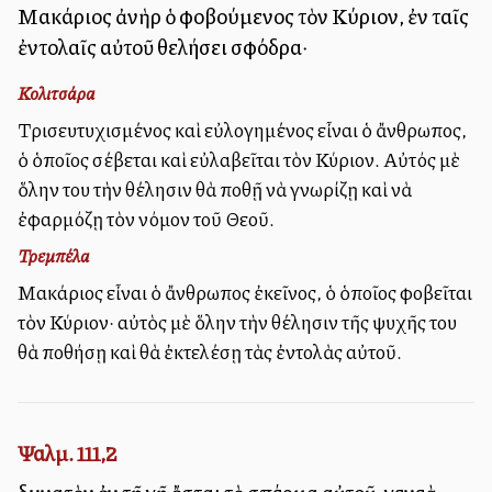
Μακάριος ἀνὴρ ὁ φοβούμενος τὸν Κύριον, ἐν ταῖς
ἐντολαῖς αὐτοῦ θελήσει σφόδρα·
Κολιτσάρα
Τρισευτυχισμένος καὶ εὐλογημένος εἶναι ὁ ἄνθρωπος,
ὁ ὁποῖος σέβεται καὶ εὐλαβεῖται τὸν Κύριον. Αὐτός μὲ
ὅλην του τὴν θέλησιν θὰ ποθῇ νὰ γνωρίζῃ καὶ νὰ
ἐφαρμόζῃ τὸν νόμον τοῦ Θεοῦ.
Τρεμπέλα
Μακάριος εἶναι ὁ ἄνθρωπος ἐκεῖνος, ὁ ὁποῖος φοβεῖται
τὸν Κύριον· αὐτὸς μὲ ὅλην τὴν θέλησιν τῆς ψυχῆς του
θὰ ποθήσῃ καὶ θὰ ἐκτελέσῃ τὰς ἐντολὰς αὐτοῦ.
Ψαλμ. 111,2