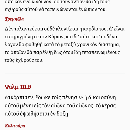
ἀπὸ κανένα κίνδυνον, ἀλλὰ τοὐναντίον θὰ ἵδῃ τοὺς
ἐχθροὺς αὐτοῦ νὰ ταπεινώνονται ἐνώπιον του.
Τρεμπέλα
Δὲν ταλαντεύεται οὐδὲ κλονίζεται ἡ καρδία του, ἀλλ’ εἶναι
ἐστηριγμένη εἰς τὸν Κύριον, καὶ δι’ αὐτὸ κατ’ οὐδένα
λόγον θὰ φοβηθῇ κατὰ τὸ μεταξὺ χρονικὸν διάστημα,
τὸ ὁποῖον θὰ παρέλθῃ ἕως ὅτου ἴδῃ τεταπεινωμένους
τοὺς ἐχθρούς του.
Ψαλμ. 111,9
ἐσκόρπισεν, ἔδωκε τοῖς πένησιν· ἡ δικαιοσύνη
αὐτοῦ μένει εἰς τὸν αἰῶνα τοῦ αἰῶνος, τὸ κέρας
αὐτοῦ ὑψωθήσεται ἐν δόξῃ.
Κολιτσάρα