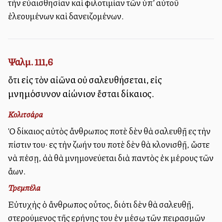
τὴν εὐαισθησίαν καὶ φιλοτιμίαν τῶν ὑπ’ αὐτοῦ
ἐλεουμένων καὶ δανειζομένων.
Ψαλμ. 111,6
ὅτι εἰς τὸν αἰῶνα οὐ σαλευθήσεται, εἰς
μνημόσυνον αἰώνιον ἔσται δίκαιος.
Κολιτσάρα
Ὁ δίκαιος αὐτὸς ἄνθρωπος ποτὲ δὲν θὰ σαλευθῇ εἰς τὴν
πίστιν του· εἰς τὴν ζωήν του ποτὲ δὲν θὰ κλονισθῇ, ὥστε
νὰ πέσῃ, ἀλλὰ θὰ μνημονεύεται διὰ παντὸς ἐκ μέρους τῶν
ἄλλων.
Τρεμπέλα
Εὐτυχὴς ὁ ἄνθρωπος οὗτος, διότι δὲν θὰ σαλευθῇ,
στερούμενος τῆς εἰρήνης του ἐν μέσῳ τῶν πειρασμῶν