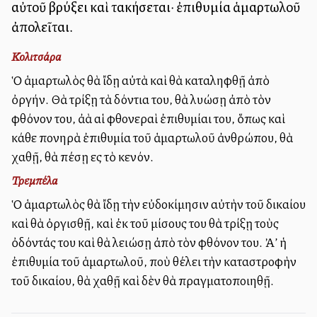
αὐτοῦ βρύξει καὶ τακήσεται· ἐπιθυμία ἁμαρτωλοῦ
ἀπολεῖται.
Κολιτσάρα
Ὁ ἁμαρτωλὸς θὰ ἴδῃ αὐτὰ καὶ θὰ καταληφθῇ ἀπὸ
ὀργήν. Θὰ τρίξῃ τὰ δόντια του, θὰ λυώσῃ ἀπὸ τὸν
φθόνον του, ἀλλὰ αἱ φθονεραὶ ἐπιθυμίαι του, ὅπως καὶ
κάθε πονηρὰ ἐπιθυμία τοῦ ἁμαρτωλοῦ ἀνθρώπου, θὰ
χαθῇ, θὰ πέσῃ εἰς τὸ κενόν.
Τρεμπέλα
Ὁ ἁμαρτωλὸς θὰ ἴδῃ τὴν εὐδοκίμησιν αὐτὴν τοῦ δικαίου
καὶ θὰ ὀργισθῇ, καὶ ἐκ τοῦ μίσους του θὰ τρίξῃ τοὺς
ὀδόντάς του καὶ θὰ λειώσῃ ἀπὸ τὸν φθόνον του. Ἀλλ’ ἡ
ἐπιθυμία τοῦ ἁμαρτωλοῦ, ποὺ θέλει τὴν καταστροφὴν
τοῦ δικαίου, θὰ χαθῇ καὶ δὲν θὰ πραγματοποιηθῇ.