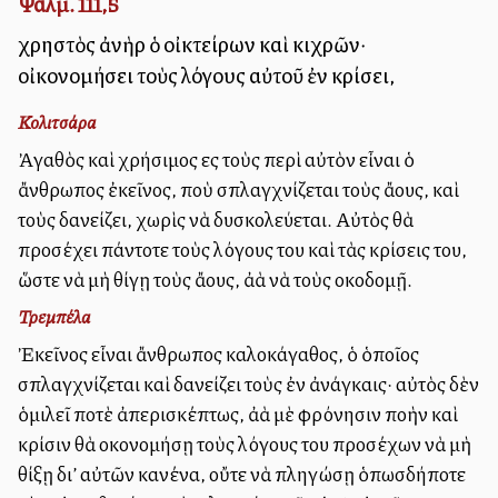
Ψαλμ. 111,5
χρηστὸς ἀνὴρ ὁ οἰκτείρων καὶ κιχρῶν·
οἰκονομήσει τοὺς λόγους αὐτοῦ ἐν κρίσει,
Κολιτσάρα
Ἀγαθὸς καὶ χρήσιμος εἰς τοὺς περὶ αὐτὸν εἶναι ὁ
ἄνθρωπος ἐκεῖνος, ποὺ σπλαγχνίζεται τοὺς ἄλλους, καὶ
τοὺς δανείζει, χωρὶς νὰ δυσκολεύεται. Αὐτὸς θὰ
προσέχει πάντοτε τοὺς λόγους του καὶ τὰς κρίσεις του,
ὥστε νὰ μὴ θίγῃ τοὺς ἄλλους, ἀλλὰ νὰ τοὺς οἰκοδομῇ.
Τρεμπέλα
Ἐκεῖνος εἶναι ἄνθρωπος καλοκάγαθος, ὁ ὁποῖος
σπλαγχνίζεται καὶ δανείζει τοὺς ἐν ἀνάγκαις· αὐτὸς δὲν
ὁμιλεῖ ποτὲ ἀπερισκέπτως, ἀλλὰ μὲ φρόνησιν πολλὴν καὶ
κρίσιν θὰ οἰκονομήσῃ τοὺς λόγους του προσέχων νὰ μὴ
θίξῃ δι’ αὐτῶν κανένα, οὔτε νὰ πληγώσῃ ὁπωσδήποτε