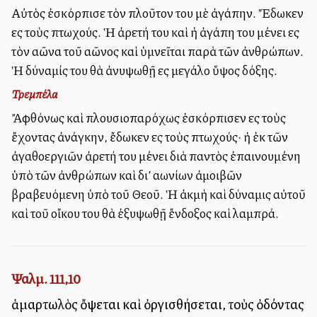
Αὐτὸς ἐσκόρπισε τὸν πλοῦτον του μὲ ἀγάπην. Ἔδωκεν
εἰς τοὺς πτωχούς. Ἡ ἀρετή του καὶ ἡ ἀγάπη του μένει εἰς
τὸν αἰῶνα τοῦ αἰῶνος καὶ ὑμνεῖται παρὰ τῶν ἀνθρώπων.
Ἡ δύναμίς του θὰ ἀνυψωθῇ εἰς μεγάλο ὕψος δόξης.
Τρεμπέλα
Ἄφθόνως καὶ πλουσιοπαρόχως ἐσκόρπισεν εἰς τοὺς
ἔχοντας ἀνάγκην, ἔδωκεν εἰς τοὺς πτωχούς· ἡ ἐκ τῶν
ἀγαθοεργιῶν ἀρετή του μένει διὰ παντὸς ἐπαινουμένη
ὑπὸ τῶν ἀνθρώπων καὶ δι’ αἰωνίων ἀμοιβῶν
βραβευόμενη ὑπὸ τοῦ Θεοῦ. Ἡ ἀκμὴ καὶ δύναμις αὐτοῦ
καὶ τοῦ οἴκου του θὰ ἐξυψωθῇ ἔνδοξος καὶ λαμπρά.
Ψαλμ. 111,10
ἁμαρτωλὸς ὄψεται καὶ ὀργισθήσεται, τοὺς ὀδόντας