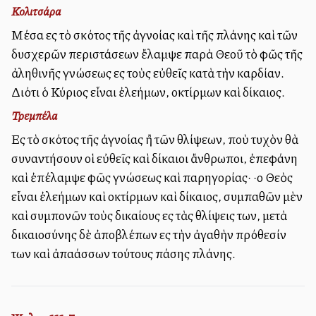
Κολιτσάρα
Μέσα εἰς τὸ σκότος τῆς ἀγνοίας καὶ τῆς πλάνης καὶ τῶν
δυσχερῶν περιστάσεων ἔλαμψε παρὰ Θεοῦ τὸ φῶς τῆς
ἀληθινῆς γνώσεως εἰς τοὺς εὐθεῖς κατὰ τὴν καρδίαν.
Διότι ὁ Κύριος εἶναι ἐλεήμων, οἰκτίρμων καὶ δίκαιος.
Τρεμπέλα
Εἰς τὸ σκότος τῆς ἀγνοίας ἢ τῶν θλίψεων, ποὺ τυχὸν θὰ
συναντήσουν οἱ εὐθεῖς καὶ δίκαιοι ἄνθρωποι, ἐπεφάνη
καὶ ἐπέλαμψε φῶς γνώσεως καὶ παρηγορίας· ·ο Θεὸς
εἶναι ἐλεήμων καὶ οἰκτίρμων καὶ δίκαιος, συμπαθῶν μὲν
καὶ συμπονῶν τοὺς δικαίους εἰς τὰς θλίψεις των, μετὰ
δικαιοσύνης δὲ ἀποβλέπων εἰς τὴν ἀγαθὴν πρόθεσίν
των καὶ ἀπαλλάσσων τούτους πάσης πλάνης.