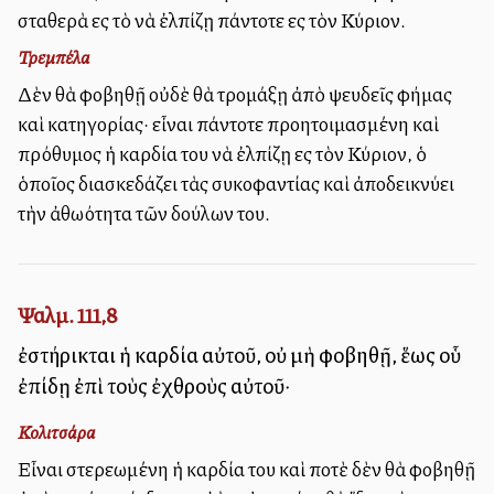
σταθερὰ εἰς τὸ νὰ ἐλπίζῃ πάντοτε εἰς τὸν Κύριον.
Τρεμπέλα
Δὲν θὰ φοβηθῇ οὐδὲ θὰ τρομάξῃ ἀπὸ ψευδεῖς φήμας
καὶ κατηγορίας· εἶναι πάντοτε προητοιμασμένη καὶ
πρόθυμος ἡ καρδία του νὰ ἐλπίζῃ εἰς τὸν Κύριον, ὁ
ὁποῖος διασκεδάζει τὰς συκοφαντίας καὶ ἀποδεικνύει
τὴν ἀθωότητα τῶν δούλων του.
Ψαλμ. 111,8
ἐστήρικται ἡ καρδία αὐτοῦ, οὐ μὴ φοβηθῇ, ἕως οὗ
ἐπίδῃ ἐπὶ τοὺς ἐχθροὺς αὐτοῦ·
Κολιτσάρα
Εἶναι στερεωμένη ἡ καρδία του καὶ ποτὲ δὲν θὰ φοβηθῇ