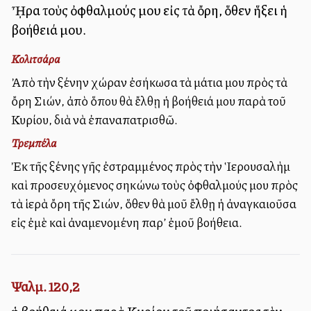
ᾞρα τοὺς ὀφθαλμούς μου εἰς τὰ ὄρη, ὅθεν ἥξει ἡ
βοήθειά μου.
Κολιτσάρα
Ἀπὸ τὴν ξένην χώραν ἐσήκωσα τὰ μάτια μου πρὸς τὰ
ὄρη Σιών, ἀπὸ ὅπου θὰ ἔλθῃ ἡ βοήθειά μου παρὰ τοῦ
Κυρίου, διὰ νὰ ἐπαναπατρισθῶ.
Τρεμπέλα
Ἐκ τῆς ξένης γῆς ἐστραμμένος πρὸς τὴν Ἱερουσαλὴμ
καὶ προσευχόμενος σηκώνω τοὺς ὀφθαλμούς μου πρὸς
τὰ ἱερὰ ὄρη τῆς Σιών, ὅθεν θὰ μοῦ ἔλθῃ ἡ ἀναγκαιοῦσα
εἰς ἐμὲ καὶ ἀναμενομένη παρ’ ἐμοῦ βοήθεια.
Ψαλμ. 120,2