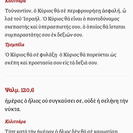
Κολιτσάρα
Τοὐναντίον, ὁ Κύριος θὰ σὲ περιφρουρήσῃ ἀσφαλῆ, ὦ
λαὲ τοῦ Ἰσραήλ. Ὁ Κύριος θὰ εἶναι ὁ παντοδύναμος
σκεπαστὴς καὶ ὑπερασπιστής σου, ὁ ὁποῖος θὰ ἵσταται
συμπαραστάτης σου ἐκ δεξιῶν σου.
Τρεμπέλα
Ὁ Κύριος θὰ σὲ φυλάξῃ· ὁ Κύριος θὰ πορεύεται ὡς
σκέπη καὶ προστασία σου εἰς τὰ δεξιά σου.
Ψαλμ. 120,6
ἡμέρας ὁ ἥλιος οὐ συγκαύσει σε, οὐδὲ ἡ σελήνη τὴν
νύκτα.
Κολιτσάρα
Τότε κατὰ τὴν ἡμέραν ὁ ἥλιος δὲν θὰ σὲ καυματίσῃ,