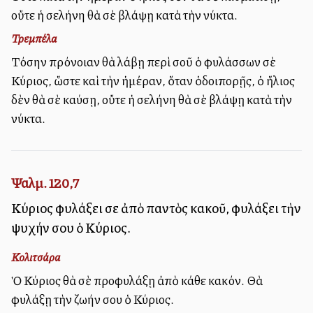
οὔτε ἡ σελήνη θὰ σὲ βλάψῃ κατὰ τὴν νύκτα.
Τρεμπέλα
Τόσην πρόνοιαν θὰ λάβῃ περὶ σοῦ ὁ φυλάσσων σὲ
Κύριος, ὥστε καὶ τὴν ἡμέραν, ὅταν ὁδοιπορῇς, ὁ ἥλιος
δὲν θὰ σὲ καύσῃ, οὔτε ἡ σελήνη θὰ σὲ βλάψῃ κατὰ τὴν
νύκτα.
Ψαλμ. 120,7
Κύριος φυλάξει σε ἀπὸ παντὸς κακοῦ, φυλάξει τὴν
ψυχήν σου ὁ Κύριος.
Κολιτσάρα
Ὁ Κύριος θὰ σὲ προφυλάξῃ ἀπὸ κάθε κακόν. Θὰ
φυλάξῃ τὴν ζωήν σου ὁ Κύριος.