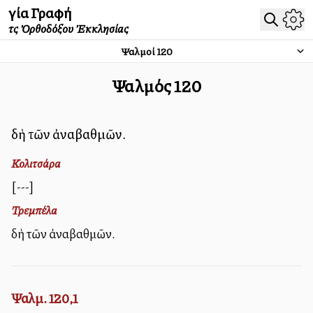
Ἁγία Γραφή
τῆς Ὀρθοδόξου Ἐκκλησίας
Ψαλμοί
120
Ψαλμός
120
ᾨδὴ τῶν ἀναβαθμῶν.
Κολιτσάρα
[---]
Τρεμπέλα
Ὠδὴ τῶν ἀναβαθμῶν.
Ψαλμ. 120,1