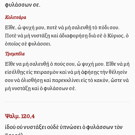
φυλάσσων σε.
Κολιτσάρα
Εἴθε, ὦ ψυχή μου, ποτὲ νὰ μὴ σαλευθῇ τὸ πόδι σου.
Ποτὲ νὰ μὴ νυστάξῃ καὶ ἀδιαφορήσῃ διὰ σὲ ὁ Κύριος, ὁ
ὁποῖος σὲ φυλάσσει.
Τρεμπέλα
Εἴθε να μὴ σαλευθῇ ὁ πούς σου, ὦ ψυχή μου. Εἴθε νὰ μὴ
εἰσέλθῃς εἰς πειρασμὸν καὶ νὰ μὴ ἀφήσῃς τὴν θέλησίν
σου νὰ ὀλισθήσῃ καὶ παρεκκλίνει εἰς τὸ κακόν, ὥστε νὰ
μὴ νυστάξῃ καὶ ὁ φυλάσσων σέ.
Ψαλμ. 120,4
ἰδοὺ οὐ νυστάξει οὐδὲ ὑπνώσει ὁ φυλάσσων τὸν