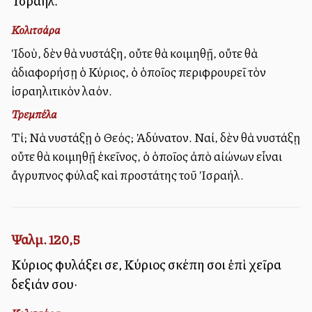
Ἰσραήλ.
Κολιτσάρα
Ἰδοὺ, δὲν θὰ νυστάξη, οὔτε θὰ κοιμηθῇ, οὔτε θὰ
ἀδιαφορήσῃ ὁ Κύριος, ὁ ὁποῖος περιφρουρεῖ τὸν
ἰσραηλιτικὸν λαόν.
Τρεμπέλα
Τί; Νὰ νυστάξῃ ὁ Θεός; Ἀδύνατον. Ναί, δὲν θὰ νυστάξῃ
οὔτε θὰ κοιμηθῇ ἐκεῖνος, ὁ ὁποῖος ἀπὸ αἰώνων εἶναι
ἄγρυπνος φύλαξ καὶ προστάτης τοῦ Ἰσραήλ.
Ψαλμ. 120,5
Κύριος φυλάξει σε, Κύριος σκέπη σοι ἐπὶ χεῖρα
δεξιάν σου·