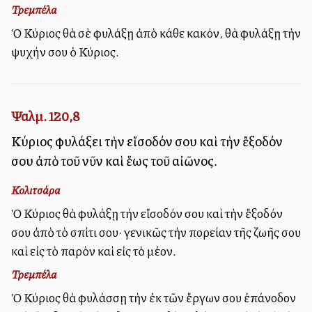
Τρεμπέλα
Ὁ Κύριος θὰ σὲ φυλάξῃ ἀπὸ κάθε κακόν, θὰ φυλάξῃ τὴν
ψυχήν σου ὁ Κύριος.
Ψαλμ. 120,8
Κύριος φυλάξει τὴν εἴσοδόν σου καὶ τὴν ἔξοδόν
σου ἀπὸ τοῦ νῦν καὶ ἕως τοῦ αἰῶνος.
Κολιτσάρα
Ὁ Κύριος θὰ φυλάξῃ τὴν εἴσοδόν σου καὶ τὴν ἔξοδόν
σου ἀπὸ τὸ σπίτι σου· γενικῶς τὴν πορείαν τῆς ζωῆς σου
καὶ εἰς τὸ παρὸν καὶ εἰς τὸ μέλλον.
Τρεμπέλα
Ὁ Κύριος θὰ φυλάσσῃ τὴν ἐκ τῶν ἔργων σου ἐπάνοδον