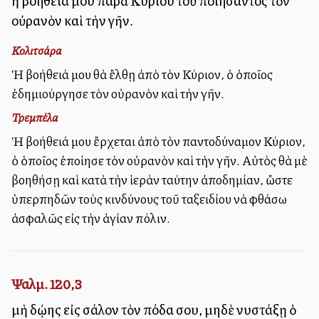
ἡ βοήθειά μου παρὰ Κυρίου τοῦ ποιήσαντος τὸν
οὐρανὸν καὶ τὴν γῆν.
Κολιτσάρα
Ἡ βοήθειά μου θὰ ἔλθῃ ἀπὸ τὸν Κύριον, ὁ ὁποῖος
ἐδημιούργησε τὸν οὐρανὸν καὶ τὴν γῆν.
Τρεμπέλα
Ἡ βοήθειά μου ἔρχεται ἀπὸ τὸν παντοδύναμον Κύριον,
ὁ ὁποῖος ἐποίησε τὸν οὐρανὸν καὶ τὴν γῆν. Αὐτὸς θὰ μὲ
βοηθήσῃ καὶ κατὰ τὴν ἱερὰν ταύτην ἀποδημίαν, ὥστε
ὑπερπηδῶν τοὺς κινδύνους τοῦ ταξειδίου νὰ φθάσω
ἀσφαλῶς εἰς τὴν ἁγίαν πόλιν.
Ψαλμ. 120,3
μὴ δῴης εἰς σάλον τὸν πόδα σου, μηδὲ νυστάξῃ ὁ