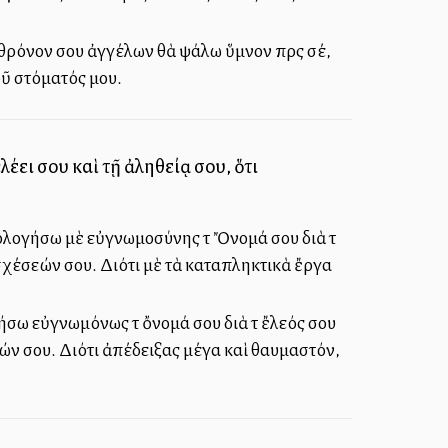
 θρόνον σου ἀγγέλων θὰ ψάλω ὕμνον πρὸς σέ,
οῦ στόματός μου.
έει σου καὶ τῇ ἀληθείᾳ σου, ὅτι
ξολογήσω μὲ εὐγνωμοσύνης τὸ Ὄνομά σου διὰ τὸ
σχέσεών σου. Διότι μὲ τὰ καταπληκτικὰ ἔργα
σω εὐγνωμόνως τὸ ὄνομά σου διὰ τὸ ἔλεός σου
εών σου. Διότι ἀπέδειξας μέγα καὶ θαυμαστόν,