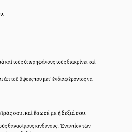
υ.
λλὰ καὶ τοὺς ὑπερηφάνους τοὺς διακρίνει καὶ
αι ἀπὸ τοῦ ὕψους του μετ’ ἐνδιαφέροντος νὰ
ῖράς σου, καὶ ἔσωσέ με ἡ δεξιά σου.
 τοὺς θανασίμους κινδύνους. Ἐναντίον τῶν