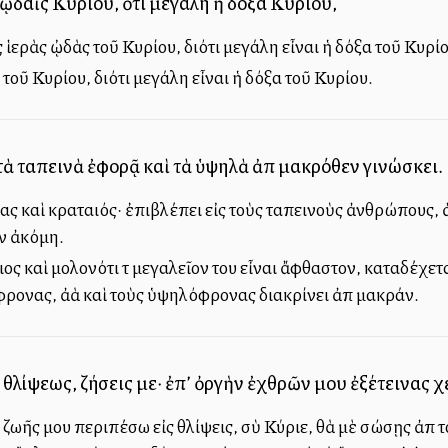
 ᾠδαῖς Κυρίου, ὅτι μεγάλη ἡ δόξα Κυρίου,
 ἱερὰς ᾠδὰς τοῦ Κυρίου, διότι μεγάλη εἶναι ἡ δόξα τοῦ Κυρίο
τοῦ Κυρίου, διότι μεγάλη εἶναι ἡ δόξα τοῦ Κυρίου.
 τὰ ταπεινὰ ἐφορᾷ καὶ τὰ ὑψηλὰ ἀπὸ μακρόθεν γινώσκει.
γας καὶ κραταιός· ἐπιβλέπει εἰς τοὺς ταπεινοὺς ἀνθρώπους, ἀ
ὰν ἀκόμη.
ριος καὶ μολονότι τὸ μεγαλεῖον του εἶναι ἄφθαστον, καταδέχετ
ρονας, ἀλλὰ καὶ τοὺς ὑψηλόφρονας διακρίνει ἀπὸ μακράν.
λίψεως, ζήσεις με· ἐπ’ ὀργὴν ἐχθρῶν μου ἐξέτεινας χε
 ζωῆς μου περιπέσω εἰς θλίψεις, σὺ Κύριε, θὰ μὲ σώσῃς ἀπὸ