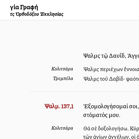
Ἁγία Γραφή
τῆς Ὀρθοδόξου Ἐκκλησίας
Ψαλμὸς τῷ Δαυΐδ, Ἀγγ
Κολιτσάρα
Ψαλμὸς περιέχων ἔννοια
Τρεμπέλα
Ψαλμὸς τοῦ Δαβίδ· ψαλλ
Ψαλμ. 137,1
Ἐξομολογήσομαί σοι, 
στόματός μου.
Κολιτσάρα
Θὰ σὲ δοξολογήσω, Κύρι
τῶν ἁγίων ἀγγέλων, οἱ ὁπ