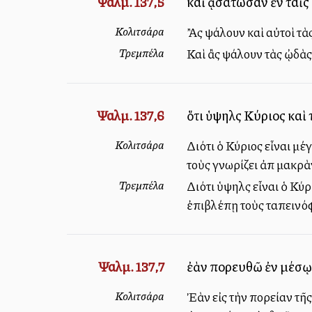
Ψαλμ. 137,5
καὶ ᾀσάτωσαν ἐν ταῖς
Κολιτσάρα
Ἂς ψάλουν καὶ αὐτοὶ τὰς
Τρεμπέλα
Καὶ ἂς ψάλουν τὰς ᾠδὰς 
Ψαλμ. 137,6
ὅτι ὑψηλὸς Κύριος καὶ
Κολιτσάρα
Διότι ὁ Κύριος εἶναι μέ
τοὺς γνωρίζει ἀπὸ μακρ
Τρεμπέλα
Διότι ὑψηλὸς εἶναι ὁ Κύ
ἐπιβλέπῃ τοὺς ταπεινόφ
Ψαλμ. 137,7
ἐὰν πορευθῶ ἐν μέσῳ θ
Κολιτσάρα
Ἐὰν εἰς τὴν πορείαν τῆς