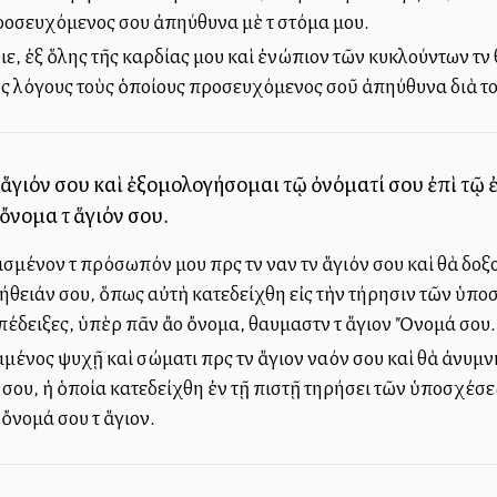
ροσευχόμενος σου ἀπηύθυνα μὲ τὸ στόμα μου.
ε, ἐξ ὅλης τῆς καρδίας μου καὶ ἐνώπιον τῶν κυκλούντων τὸν
ὺς λόγους τοὺς ὁποίους προσευχόμενος σοῦ ἀπηύθυνα διὰ τ
ἅγιόν σου καὶ ἐξομολογήσομαι τῷ ὀνόματί σου ἐπὶ τῷ ἐλ
ὄνομα τὸ ἅγιόν σου.
ένον τὸ πρόσωπόν μου πρὸς τὸν ναὸν τὸν ἅγιόν σου καὶ θὰ δο
λήθειάν σου, ὅπως αὐτὴ κατεδείχθη εἰς τὴν τήρησιν τῶν ὑπο
δειξες, ὑπὲρ πᾶν ἄλλο ὄνομα, θαυμαστὸν τὸ ἅγιον Ὄνομά σου.
νος ψυχῇ καὶ σώματι πρὸς τὸν ἅγιον ναόν σου καὶ θὰ ἀνυμνή
ν σου, ἡ ὁποία κατεδείχθη ἐν τῇ πιστῇ τηρήσει τῶν ὑποσχέσ
 ὄνομά σου τὸ ἅγιον.