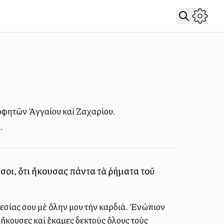
ροφητῶν Ἀγγαίου καὶ Ζαχαρίου.
.
σοι, ὅτι ἤκουσας πάντα τὰ ῥήματα τοῦ
γεσίας σου μὲ ὅλην μου τὴν καρδιά. Ἐνώπιον
τι ἤκουσες καὶ ἔκαμες δεκτοὺς ὅλους τοὺς