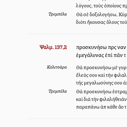
λόγους, τοὺς ὁποίους π
Τρεμπέλα
Θὰ σὲ δοξολογήσω, Κύρι
διότι ἤκουσας ὅλους το
Ψαλμ. 137,2
προσκυνήσω πρὸς ναὸν 
ἐμεγάλυνας ἐπὶ πᾶν τὸ 
Κολιτσάρα
Θὰ προσκυνήσω μὲ γυρισμ
ἔλεός σου καὶ τὴν φιλα
τῆς μεγαλωσύνης σου ἀπέ
Τρεμπέλα
Θὰ προσκυνήσω ἐστραμμέ
καὶ διὰ τὴν φιλαλήθειά
παραπάνω ἀπὸ κάθε ἄλλο τὸ