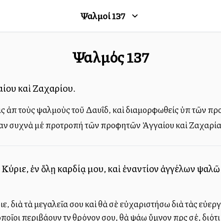
Ψαλμοί
137
Ψαλμός
137
αίου καὶ Ζαχαρίου.
ς ἀπὸ τοὺς ψαλμοὺς τοῦ Δαυΐδ, καὶ διαμορφωθείς ὑπὸ τῶν π
όταν συχνὰ μέ προτροπή τῶν προφητῶν Ἀγγαίου καὶ Ζαχαρία
Κύριε, ἐν ὅλῃ καρδίᾳ μου, καὶ ἐναντίον ἀγγέλων ψαλῶ 
ε, διὰ τὰ μεγαλεῖα σου καὶ θὰ σὲ εὐχαριστήσω διὰ τὰς εὐερ
οῖοι περιβάλλουν τὸν θρόνον σου, θὰ ψάλλω ὕμνον πρὸς σέ, διό