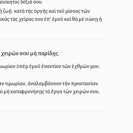
νίκητος δεξιά σου.
ζωῇ· κατὰ τῆς ὀργῆς καὶ τοῦ μίσους τῶν
ικὰς τὰς χεῖρας σου ἐπ’ ἐμοῦ καὶ θὰ μὲ σώσῃ ἡ
ῶν χειρῶν σου μὴ παρίδῃς.
τιμωρίαν ὑπὲρ ἐμοῦ ἐναντίον τῶν ἐχθρῶν μου.
αν τιμωρίαν, ἀναλαμβάνουν τὴν προστασίαν
 καὶ μὴ καταφρονήσῃς τὰ ἔργα τῶν χειρῶν σου,