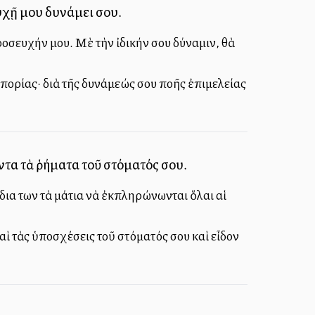
υχῇ μου δυνάμει σου.
οσευχήν μου. Μὲ τὴν ἰδικήν σου δύναμιν, θὰ
ορίας· διὰ τῆς δυνάμεώς σου πολλῆς ἐπιμελείας
ντα τὰ ῥήματα τοῦ στόματός σου.
 ἴδια των τὰ μάτια νὰ ἐκπληρώνωνται ὅλαι αἱ
καὶ τὰς ὑποσχέσεις τοῦ στόματός σου καὶ εἶδον