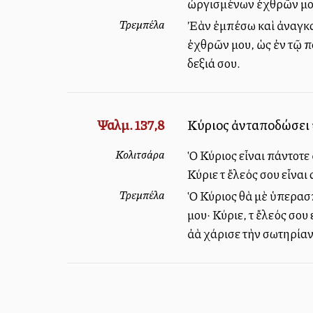
ὠργισμένων ἐχθρῶν μου
Τρεμπέλα
Ἐὰν ἐμπέσω καὶ ἀναγκασ
ἐχθρῶν μου, ὡς ἐν τῷ πα
δεξιά σου.
Ψαλμ. 137,8
Κύριος ἀνταποδώσει ὑπ
Κολιτσάρα
Ὁ Κύριος εἶναι πάντοτε
Κύριε τὸ ἔλεός σου εἶνα
Τρεμπέλα
Ὁ Κύριος θὰ μὲ ὑπερασ
μου· Κύριε, τὸ ἔλεός σο
ἀλλὰ χάρισε τὴν σωτηρίαν