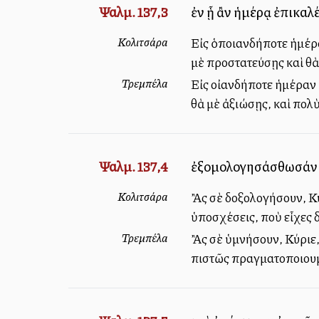
Ψαλμ. 137,3
ἐν ᾗ ἂν ἡμέρᾳ ἐπικαλ
Κολιτσάρα
Εἰς ὁποιανδήποτε ἡμέρα
μὲ προστατεύσῃς καὶ θὰ
Τρεμπέλα
Εἰς οἰανδήποτε ἡμέραν 
θὰ μὲ ἀξιώσῃς, καὶ πολ
Ψαλμ. 137,4
ἐξομολογησάσθωσάν σο
Κολιτσάρα
Ἂς σὲ δοξολογήσουν, Κύρ
ὑποσχέσεις, ποὺ εἶχες 
Τρεμπέλα
Ἂς σὲ ὑμνήσουν, Κύριε, 
πιστῶς πραγματοποιουμ