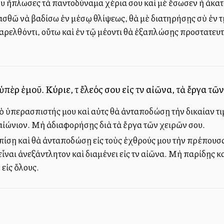
 ἤπλωσες τὰ παντοδύναμα χέρια σου καὶ μὲ ἔσωσεν ἡ ἀκατα
θῶ νὰ βαδίσω ἐν μέσῳ θλίψεως, θὰ μὲ διατηρήσῃς σὺ ἐν τῇ 
ρελθόντι, οὕτω καὶ ἐν τῷ μέλλοντι θὰ ἐξαπλώσῃς προστατευτ
ὲρ ἐμοῦ. Κύριε, τὸ ἔλεός σου εἰς τὸν αἰῶνα, τὰ ἔργα τ
 ὁ ὑπερασπιστής μου καὶ αὐτὸς θὰ ἀνταποδώσῃ τὴν δικαίαν 
ι αἰώνιον. Μὴ ἀδιαφορήσῃς διὰ τὰ ἔργα τῶν χειρῶν σου.
πίσῃ καὶ θὰ ἀνταποδώσῃ εἰς τοὺς ἐχθρούς μου τὴν πρέπουσ
υ εἶναι ἀνεξάντλητον καὶ διαμένει εἰς τὸν αἰῶνα. Μὴ παρίδῃς
 εἰς ὅλους.