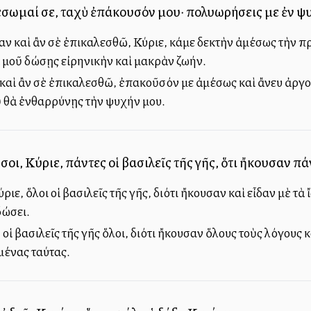
έσωμαί σε, ταχὺ ἐπάκουσόν μου· πολυωρήσεις με ἐν ψ
ν καὶ ἂν σὲ ἐπικαλεσθῶ, Κύριε, κάμε δεκτὴν ἀμέσως τὴν πρ
 μοῦ δώσῃς εἰρηνικὴν καὶ μακρὰν ζωήν.
καὶ ἂν σὲ ἐπικαλεσθῶ, ἐπακοῦσόν με ἀμέσως καὶ ἄνευ ἀργοπ
ὺ θὰ ἐνθαρρύνῃς τὴν ψυχήν μου.
ι, Κύριε, πάντες οἱ βασιλεῖς τῆς γῆς, ὅτι ἤκουσαν πά
ιε, ὅλοι οἱ βασιλεῖς τῆς γῆς, διότι ἤκουσαν καὶ εἶδαν μὲ τὰ
δώσει.
οἱ βασιλεῖς τῆς γῆς ὅλοι, διότι ἤκουσαν ὅλους τοὺς λόγους 
ένας ταύτας.