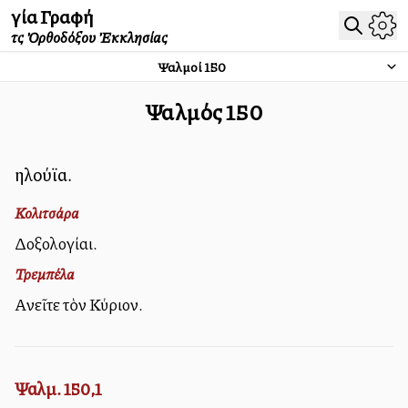
Ἁγία Γραφή
τῆς Ὀρθοδόξου Ἐκκλησίας
Ψαλμοί
150
Ψαλμός
150
Ἀλληλούϊα.
Κολιτσάρα
Δοξολογίαι.
Τρεμπέλα
Αἰνεῖτε τὸν Κύριον.
Ψαλμ. 150,1