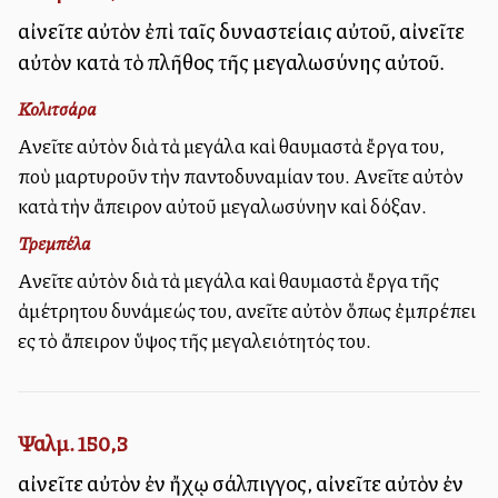
αἰνεῖτε αὐτὸν ἐπὶ ταῖς δυναστείαις αὐτοῦ, αἰνεῖτε
αὐτὸν κατὰ τὸ πλῆθος τῆς μεγαλωσύνης αὐτοῦ.
Κολιτσάρα
Αἰνεῖτε αὐτὸν διὰ τὰ μεγάλα καὶ θαυμαστὰ ἔργα του,
ποὺ μαρτυροῦν τὴν παντοδυναμίαν του. Αἰνεῖτε αὐτὸν
κατὰ τὴν ἄπειρον αὐτοῦ μεγαλωσύνην καὶ δόξαν.
Τρεμπέλα
Αἰνεῖτε αὐτὸν διὰ τὰ μεγάλα καὶ θαυμαστὰ ἔργα τῆς
ἀμέτρητου δυνάμεώς του, αἰνεῖτε αὐτὸν ὅπως ἐμπρέπει
εἰς τὸ ἄπειρον ὕψος τῆς μεγαλειότητός του.
Ψαλμ. 150,3
αἰνεῖτε αὐτὸν ἐν ἤχῳ σάλπιγγος, αἰνεῖτε αὐτὸν ἐν