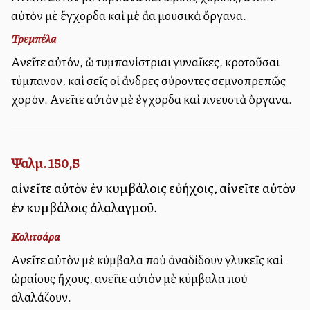
αὐτὸν μὲ ἔγχορδα καὶ μὲ ἄλλα μουσικὰ ὄργανα.
Τρεμπέλα
Αἰνεῖτε αὐτόν, ὦ τυμπανίστριαι γυναῖκες, κροτοῦσαι
τύμπανον, καὶ σεῖς οἱ ἄνδρες σύροντες σεμνοπρεπῶς
χορόν. Αἰνεῖτε αὐτὸν μὲ ἔγχορδα καὶ πνευστὰ ὄργανα.
Ψαλμ. 150,5
αἰνεῖτε αὐτὸν ἐν κυμβάλοις εὐήχοις, αἰνεῖτε αὐτὸν
ἐν κυμβάλοις ἀλαλαγμοῦ.
Κολιτσάρα
Αἰνεῖτε αὐτὸν μὲ κύμβαλα ποὺ ἀναδίδουν γλυκεῖς καὶ
ὡραίους ἤχους, αἰνεῖτε αὐτὸν μὲ κύμβαλα ποὺ
ἀλαλάζουν.