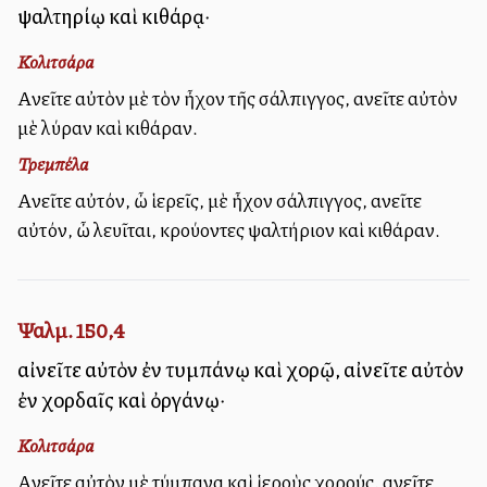
ψαλτηρίῳ καὶ κιθάρᾳ·
Κολιτσάρα
Αἰνεῖτε αὐτὸν μὲ τὸν ἦχον τῆς σάλπιγγος, αἰνεῖτε αὐτὸν
μὲ λύραν καὶ κιθάραν.
Τρεμπέλα
Αἰνεῖτε αὐτόν, ὦ ἱερεῖς, μὲ ἦχον σάλπιγγος, αἰνεῖτε
αὐτόν, ὦ λευῖται, κρούοντες ψαλτήριον καὶ κιθάραν.
Ψαλμ. 150,4
αἰνεῖτε αὐτὸν ἐν τυμπάνῳ καὶ χορῷ, αἰνεῖτε αὐτὸν
ἐν χορδαῖς καὶ ὀργάνῳ·
Κολιτσάρα
Αἰνεῖτε αὐτὸν μὲ τύμπανα καὶ ἱεροὺς χορούς, αἰνεῖτε