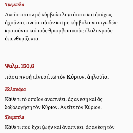
Τρεμπέλα
Αἰνεῖτε αὐτὸν μὲ κύμβαλα λεπτότατα καὶ ἡσύχως
ἠχοῦντα, αἰνεῖτε αὐτὸν καὶ μὲ κύμβαλα παταγωδῶς
κροτοῦντα καὶ τοὺς θριαμβευτικοὺς ἀλαλαγμοὺς
ὑπενθυμίζοντα.
Ψαλμ. 150,6
πᾶσα πνοὴ αἰνεσάτω τὸν Κύριον. ἀλληλούϊα.
Κολιτσάρα
Κάθε τι τὸ ὁποῖον ἀναπνέει, ἂς αἰνέσῃ καὶ ἂς
δοξολογήσῃ τὸν Κύριον. Αἰνεῖτε τὸν Κύριον.
Τρεμπέλα
Κάθε τι ποὺ ἔχει ζωὴν καὶ ἀναπνέει, ἂς αἰνέσῃ τὸν