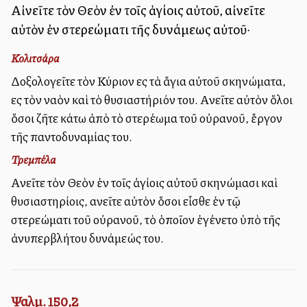
Αἰνεῖτε τὸν Θεὸν ἐν τοῖς ἁγίοις αὐτοῦ, αἰνεῖτε
αὐτὸν ἐν στερεώματι τῆς δυνάμεως αὐτοῦ·
Κολιτσάρα
Δοξολογεῖτε τὸν Κύριον εἰς τὰ ἅγια αὐτοῦ σκηνώματα,
εἰς τὸν ναὸν καὶ τὸ θυσιαστήριόν του. Αἰνεῖτε αὐτὸν ὅλοι
ὅσοι ζῆτε κάτω ἀπὸ τὸ στερέωμα τοῦ οὐρανοῦ, ἔργον
τῆς παντοδυναμίας του.
Τρεμπέλα
Αἰνεῖτε τὸν Θεὸν ἐν τοῖς ἁγίοις αὐτοῦ σκηνώμασι καὶ
θυσιαστηρίοις, αἰνεῖτε αὐτὸν ὅσοι εἶσθε ἐν τῷ
στερεώματι τοῦ οὐρανοῦ, τὸ ὁποῖον ἐγένετο ὑπὸ τῆς
ἀνυπερβλήτου δυνάμεώς του.
Ψαλμ. 150,2