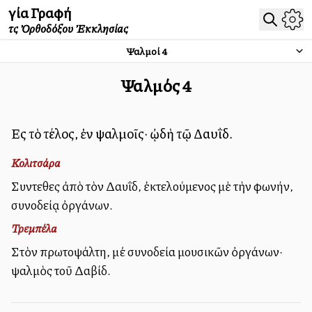
Ἁγία Γραφή
τῆς Ὀρθοδόξου Ἐκκλησίας
Ψαλμοί
4
Ψαλμός
4
Εἰς τὸ τέλος, ἐν ψαλμοῖς· ᾠδὴ τῷ Δαυΐδ.
Κολιτσάρα
Συντεθεὶς ἀπὸ τὸν Δαυΐδ, ἐκτελούμενος μὲ τὴν φωνήν,
συνοδείᾳ ὀργάνων.
Τρεμπέλα
Στὸν πρωτοψάλτη, μέ συνοδεία μουσικῶν ὀργάνων·
ψαλμὸς τοῦ Δαβίδ.