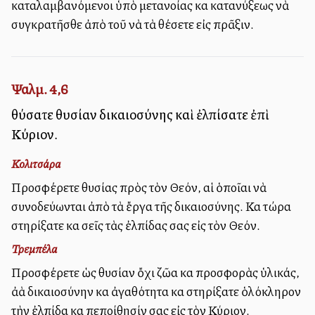
καταλαμβανόμενοι ὑπὸ μετανοίας καὶ κατανύξεως νὰ
συγκρατῆσθε ἀπὸ τοῦ νὰ τὰ θέσετε εἰς πρᾶξιν.
Ψαλμ. 4,6
θύσατε θυσίαν δικαιοσύνης καὶ ἐλπίσατε ἐπὶ
Κύριον.
Κολιτσάρα
Προσφέρετε θυσίας πρὸς τὸν Θεόν, αἱ ὁποῖαι νὰ
συνοδεύωνται ἀπὸ τὰ ἔργα τῆς δικαιοσύνης. Καὶ τώρα
στηρίξατε καὶ σεῖς τὰς ἐλπίδας σας εἰς τὸν Θεόν.
Τρεμπέλα
Προσφέρετε ὡς θυσίαν ὄχι ζῶα καὶ προσφορὰς ὑλικάς,
ἀλλὰ δικαιοσύνην καὶ ἀγαθότητα καὶ στηρίξατε ὁλόκληρον
τὴν ἐλπίδα καὶ πεποίθησίν σας εἰς τὸν Κύριον.