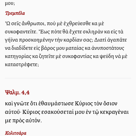
μου;
Τρεμπέλα
Ὦ σεῖς ἄνθρωποι, ποὺ μὲ ἐχθρεύεσθε καὶ μὲ
συκοφαντεῖτε. Ἕως πότε θὰ ἔχετε σκληρὰν καὶ εἰς τὰ
γήϊνα προσκολλημένην τὴν καρδίαν σας; Διατί ἀγαπᾶτε
να διαδίδετε εἰς βάρος μου ματαίας καὶ ἀνυποστάτους
κατηγορίας καὶ ζητεῖτε μὲ συκοφαντίας καὶ ψεύδη νὰ μὲ
καταστρέφετε;
Ψαλμ. 4,4
καὶ γνῶτε ὅτι ἐθαυμάστωσε Κύριος τὸν ὅσιον
αὐτοῦ· Κύριος εἰσακούσεταί μου ἐν τῷ κεκραγέναι
με πρὸς αὐτόν.
Κολιτσάρα