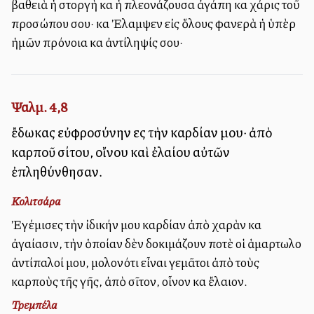
βαθειὰ ἡ στοργὴ καὶ ἡ πλεονάζουσα ἀγάπη καὶ χάρις τοῦ
προσώπου σου· καὶ Ἐλαμψεν εἰς ὅλους φανερὰ ἡ ὑπὲρ
ἡμῶν πρόνοια καὶ ἀντίληψίς σου·
Ψαλμ. 4,8
ἔδωκας εὐφροσύνην εἰς τὴν καρδίαν μου· ἀπὸ
καρποῦ σίτου, οἴνου καὶ ἐλαίου αὐτῶν
ἐπληθύνθησαν.
Κολιτσάρα
Ἐγέμισες τὴν ἰδικήν μου καρδίαν ἀπὸ χαρὰν καὶ
ἀγαλλίασιν, τὴν ὁποίαν δὲν δοκιμάζουν ποτὲ οἱ ἁμαρτωλοὶ
ἀντίπαλοί μου, μολονότι εἶναι γεμᾶτοι ἀπὸ τοὺς
καρποὺς τῆς γῆς, ἀπὸ σῖτον, οἶνον καὶ ἔλαιον.
Τρεμπέλα