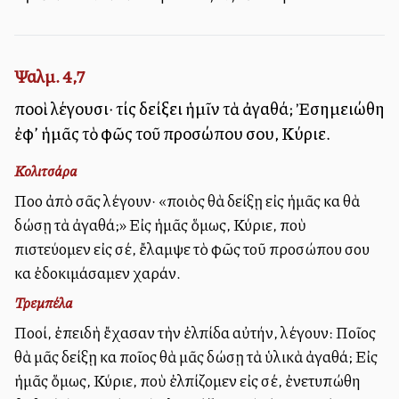
Ψαλμ. 4,7
πολλοὶ λέγουσι· τίς δείξει ἡμῖν τὰ ἀγαθά; Ἐσημειώθη
ἐφ’ ἡμᾶς τὸ φῶς τοῦ προσώπου σου, Κύριε.
Κολιτσάρα
Πολλοὶ ἀπὸ σᾶς λέγουν· «ποιὸς θὰ δείξῃ εἰς ἡμᾶς καὶ θὰ
δώσῃ τὰ ἀγαθά;» Εἰς ἡμᾶς ὅμως, Κύριε, ποὺ
πιστεύομεν εἰς σέ, ἔλαμψε τὸ φῶς τοῦ προσώπου σου
καὶ ἐδοκιμάσαμεν χαράν.
Τρεμπέλα
Πολλοί, ἐπειδὴ ἔχασαν τὴν ἐλπίδα αὐτήν, λέγουν: Ποῖος
θὰ μᾶς δείξῃ καὶ ποῖος θὰ μᾶς δώσῃ τὰ ὑλικὰ ἀγαθά; Εἰς
ἡμᾶς ὅμως, Κύριε, ποὺ ἐλπίζομεν εἰς σέ, ἐνετυπώθη