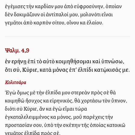
ἐγέμισες τὴν καρδίαν μου ἀπὸ εὐφροσύνην, ὁποίαν
δὲν δοκιμάζουν οἱ ἀντίπαλοί μου, μολονότι εἶναι
γεμᾶτοι ἀπὸ καρπὸν σίτου, οἴνου καὶ ἐλαίου.
Ψαλμ. 4,9
ἐν εἰρήνῃ ἐπὶ τὸ αὐτὸ κοιμηθήσομαι καὶ ὑπνώσω,
ὅτι σύ, Κύριε, κατὰ μόνας ἐπ’ ἐλπίδι κατῴκισάς με.
Κολιτσάρα
Ἐγὼ ὅμως μὲ τὴν ἐλπίδα μου στερεὰν πρὸς σὲ θὰ
κοιμηθῶ ἥσυχος καὶ εἰρηνικός, θὰ χορτάσω τὸν ὕπνον,
διότι σὺ Κύριε, ἂν καὶ ἐγὼ εἶμαι τώρα
ἐγκαταλελειμμένος καὶ μόνος, μοῦ παρέχεις τὴν
προστασίαν σου, ὑπὸ τὴν σκέπην τῆς ὁποίας κατοικῶ
γεμᾶτος ἐλπίδα πρὸς σέ.