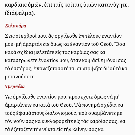
καρδίαις ὑμῶν, ἐπὶ ταῖς κοίταις ὑμῶν κατανύγητε.
(διάψαλμα).
Κολιτσάρα
Σεῖς οἱ ἐχθροί μου, ἂς ὀργίζεσθε ἐπὶ τέλους ἐναντίον
μου· μὴ ἁμαρτάνετε ὅμως καὶ ἐναντίον τοῦ Θεοῦ. Ὅσα
κακὰ σχέδια μελετᾶτε εἰς τὰς καρδίας σας καὶ
καταστρώνετε ἐναντίον μου, ὅταν κοιμᾶσθε μόνοι σας
τὸ ἑσπέρας, ἐπανεξετάσατέ τα, συντριβῆτε δι’ αὐτὰ καὶ
μετανοήσατε.
Τρεμπέλα
Ἂς ὀργίζεσθε ἐναντίον μου, προσέχετε ὅμως νὰ μὴ
ἁμαρτάνετε καὶ κατὰ τοῦ Θεοῦ. Τὰ πονηρὰ σχέδια καὶ
τοὺς ἐφαμάρτους διαλογισμούς, ποὺ συλλαμβάνετε μὲ
τὸν νοῦν σας καὶ κυκλοφορεῖτε εἰς τὰς καρδίας σας, να
τὰ ἐξετάζετε τὴν νύκτα εἰς τὴν κλίνην σας καὶ