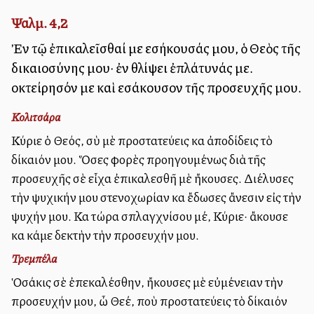
Ψαλμ. 4,2
Ἐν τῷ ἐπικαλεῖσθαί με εἰσήκουσάς μου, ὁ Θεὸς τῆς
δικαιοσύνης μου· ἐν θλίψει ἐπλάτυνάς με.
οἰκτείρησόν με καὶ εἰσάκουσον τῆς προσευχῆς μου.
Κολιτσάρα
Κύριε ὁ Θεός, σὺ μὲ προστατεύεις καὶ ἀποδίδεις τὸ
δίκαιόν μου. Ὅσες φορὲς προηγουμένως διὰ τῆς
προσευχῆς σὲ εἶχα ἐπικαλεσθῆ μὲ ἤκουσες. Διέλυσες
τὴν ψυχικήν μου στενοχωρίαν καὶ ἔδωσες ἄνεσιν εἰς τὴν
ψυχήν μου. Καὶ τώρα σπλαγχνίσου μέ, Κύριε· ἄκουσε
καὶ κάμε δεκτὴν τὴν προσευχήν μου.
Τρεμπέλα
Ὁσάκις σὲ ἐπεκαλέσθην, ἤκουσες μὲ εὐμένειαν τὴν
προσευχήν μου, ὦ Θεέ, ποὺ προστατεύεις τὸ δίκαιόν