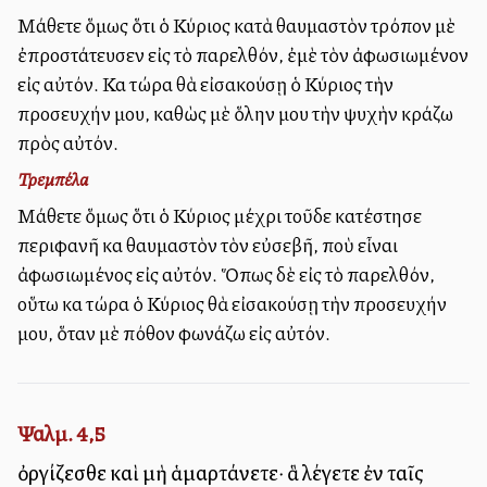
Μάθετε ὅμως ὅτι ὁ Κύριος κατὰ θαυμαστὸν τρόπον μὲ
ἐπροστάτευσεν εἰς τὸ παρελθόν, ἐμὲ τὸν ἀφωσιωμένον
εἰς αὐτόν. Καὶ τώρα θὰ εἰσακούσῃ ὁ Κύριος τὴν
προσευχήν μου, καθὼς μὲ ὅλην μου τὴν ψυχὴν κράζω
πρὸς αὐτόν.
Τρεμπέλα
Μάθετε ὅμως ὅτι ὁ Κύριος μέχρι τοῦδε κατέστησε
περιφανῆ καὶ θαυμαστὸν τὸν εὐσεβῆ, ποὺ εἶναι
ἀφωσιωμένος εἰς αὐτόν. Ὅπως δὲ εἰς τὸ παρελθόν,
οὕτω καὶ τώρα ὁ Κύριος θὰ εἰσακούσῃ τὴν προσευχήν
μου, ὅταν μὲ πόθον φωνάζω εἰς αὐτόν.
Ψαλμ. 4,5
ὀργίζεσθε καὶ μὴ ἁμαρτάνετε· ἃ λέγετε ἐν ταῖς