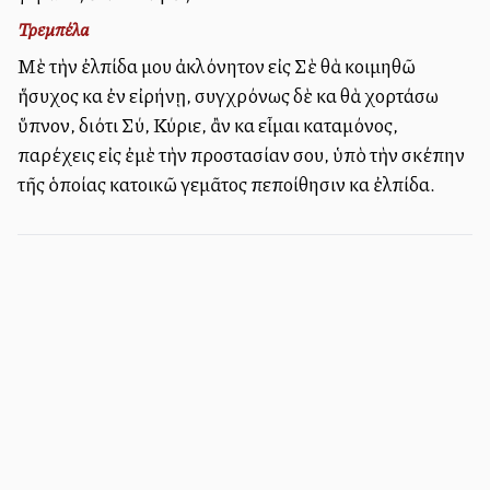
Τρεμπέλα
Μὲ τὴν ἐλπίδα μου ἀκλόνητον εἰς Σὲ θὰ κοιμηθῶ
ἥσυχος καὶ ἐν εἰρήνῃ, συγχρόνως δὲ καὶ θὰ χορτάσω
ὕπνον, διότι Σύ, Κύριε, ἂν καὶ εἶμαι καταμόνος,
παρέχεις εἰς ἐμὲ τὴν προστασίαν σου, ὑπὸ τὴν σκέπην
τῆς ὁποίας κατοικῶ γεμᾶτος πεποίθησιν καὶ ἐλπίδα.
Πληροφορίες ιστοσελίδας - Επικοινωνία
Εγγραφή στο Newsletter
Συνεισφορά