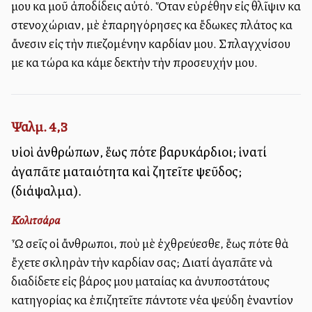
μου καὶ μοῦ ἀποδίδεις αὐτό. Ὅταν εὑρέθην εἰς θλῖψιν καὶ
στενοχώριαν, μὲ ἐπαρηγόρησες καὶ ἔδωκες πλάτος καὶ
ἄνεσιν εἰς τὴν πιεζομένην καρδίαν μου. Σπλαγχνίσου
με καὶ τώρα καὶ κάμε δεκτὴν τὴν προσευχήν μου.
Ψαλμ. 4,3
υἱοὶ ἀνθρώπων, ἕως πότε βαρυκάρδιοι; ἱνατί
ἀγαπᾶτε ματαιότητα καὶ ζητεῖτε ψεῦδος;
(διάψαλμα).
Κολιτσάρα
Ὦ σεῖς οἱ ἄνθρωποι, ποὺ μὲ ἐχθρεύεσθε, ἕως πότε θὰ
ἔχετε σκληρὰν τὴν καρδίαν σας; Διατί ἀγαπᾶτε νὰ
διαδίδετε εἰς βάρος μου ματαίας καὶ ἀνυποστάτους
κατηγορίας καὶ ἐπιζητεῖτε πάντοτε νέα ψεύδη ἐναντίον