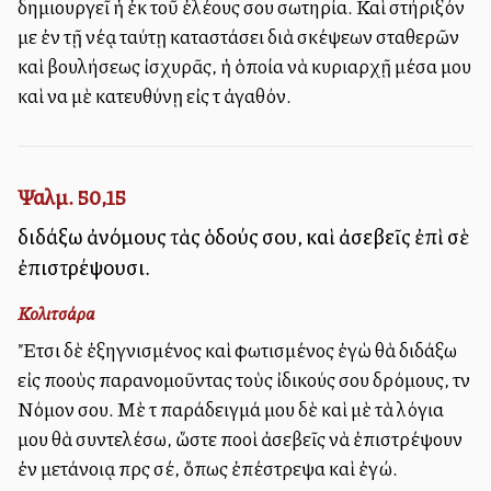
δημιουργεῖ ἡ ἐκ τοῦ ἐλέους σου σωτηρία. Καὶ στήριξόν
με ἐν τῇ νέᾳ ταύτῃ καταστάσει διὰ σκέψεων σταθερῶν
καὶ βουλήσεως ἰσχυρᾶς, ἡ ὁποία νὰ κυριαρχῇ μέσα μου
καὶ να μὲ κατευθύνῃ εἰς τὸ ἀγαθόν.
Ψαλμ. 50,15
διδάξω ἀνόμους τὰς ὁδούς σου, καὶ ἀσεβεῖς ἐπὶ σὲ
ἐπιστρέψουσι.
Κολιτσάρα
Ἔτσι δὲ ἐξηγνισμένος καὶ φωτισμένος ἐγὼ θὰ διδάξω
εἰς πολλοὺς παρανομοῦντας τοὺς ἰδικούς σου δρόμους, τὸν
Νόμον σου. Μὲ τὸ παράδειγμά μου δὲ καὶ μὲ τὰ λόγια
μου θὰ συντελέσω, ὥστε πολλοὶ ἀσεβεῖς νὰ ἐπιστρέψουν
ἐν μετάνοιᾳ πρὸς σέ, ὅπως ἐπέστρεψα καὶ ἐγώ.