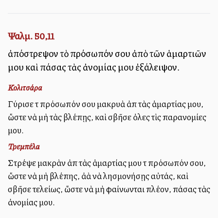
Ψαλμ. 50,11
ἀπόστρεψον τὸ πρόσωπόν σου ἀπὸ τῶν ἁμαρτιῶν
μου καὶ πάσας τὰς ἀνομίας μου ἐξάλειψον.
Κολιτσάρα
Γύρισε τὸ πρόσωπόν σου μακρυὰ ἀπὸ τὰς ἁμαρτίας μου,
ὥστε νὰ μὴ τὰς βλέπῃς, καὶ σβῆσε ὀλες τὶς παρανομίες
μου.
Τρεμπέλα
Στρέψε μακρὰν ἀπὸ τὰς ἁμαρτίας μου τὸ πρόσωπόν σου,
ὥστε νὰ μὴ βλέπης, ἀλλὰ νὰ λησμονήσῃς αὐτάς, καὶ
σβῆσε τελείως, ὥστε νὰ μὴ φαίνωνται πλέον, πάσας τὰς
ἀνομίας μου.