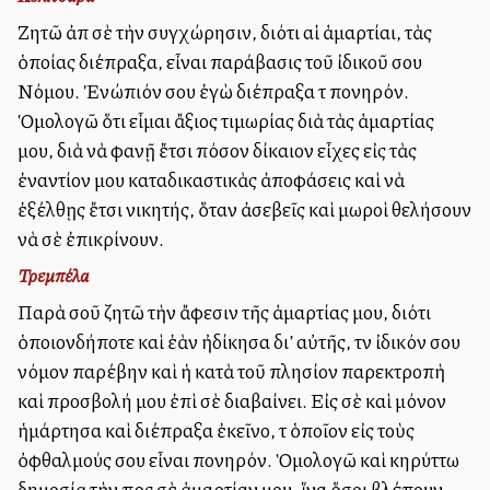
Ζητῶ ἀπὸ σὲ τὴν συγχώρησιν, διότι αἱ ἁμαρτίαι, τὰς
ὁποίας διέπραξα, εἶναι παράβασις τοῦ ἰδικοῦ σου
Νόμου. Ἐνώπιόν σου ἐγὼ διέπραξα τὸ πονηρόν.
Ὁμολογῶ ὅτι εἶμαι ἄξιος τιμωρίας διὰ τὰς ἁμαρτίας
μου, διὰ νὰ φανῇ ἔτσι πόσον δίκαιον εἶχες εἰς τὰς
ἐναντίον μου καταδικαστικὰς ἀποφάσεις καὶ νὰ
ἐξέλθῃς ἔτσι νικητής, ὅταν ἀσεβεῖς καὶ μωροὶ θελήσουν
νὰ σὲ ἐπικρίνουν.
Τρεμπέλα
Παρὰ σοῦ ζητῶ τὴν ἄφεσιν τῆς ἁμαρτίας μου, διότι
ὁποιονδήποτε καὶ ἐὰν ἠδίκησα δι’ αὐτῆς, τὸν ἰδικόν σου
νόμον παρέβην καὶ ἡ κατὰ τοῦ πλησίον παρεκτροπὴ
καὶ προσβολή μου ἐπὶ σὲ διαβαίνει. Εἰς σὲ καὶ μόνον
ἡμάρτησα καὶ διέπραξα ἐκεῖνο, τὸ ὁποῖον εἰς τοὺς
ὀφθαλμούς σου εἶναι πονηρόν. Ὁμολογῶ καὶ κηρύττω
δημοσίᾳ τὴν πρὸς σὲ ἁμαρτίαν μου, ἵνα ὅσοι βλέπουν