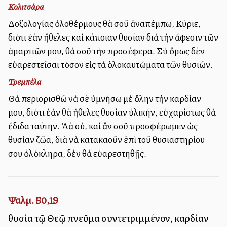
Κολιτσάρα
Δοξολογίας ὁλοθέρμους θὰ σοῦ ἀναπέμπω, Κύριε,
διότι ἐὰν ἤθελες καὶ κάποιαν θυσίαν διὰ τὴν ἄφεσιν τῶν
ἁμαρτιῶν μου, θὰ σοῦ τὴν προσέφερα. Σὺ ὅμως δὲν
εὐαρεστεῖσαι τόσον εἰς τὰ ὁλοκαυτώματα τῶν θυσιῶν.
Τρεμπέλα
Θὰ περιορισθῶ νὰ σὲ ὑμνήσω μὲ ὅλην τὴν καρδίαν
μου, διότι ἐὰν θὰ ἤθελες θυσίαν ὑλικήν, εὐχαρίστως θὰ
ἔδιδα ταύτην. Ἀλλὰ σύ, καὶ ἂν σοῦ προσφέρωμεν ὡς
θυσίαν ζῶα, διὰ νὰ κατακαοῦν ἐπὶ τοῦ θυσιαστηρίου
σου ὁλόκληρα, δὲν θὰ εὐαρεστηθῇς.
Ψαλμ. 50,19
θυσία τῷ Θεῷ πνεῦμα συντετριμμένον, καρδίαν