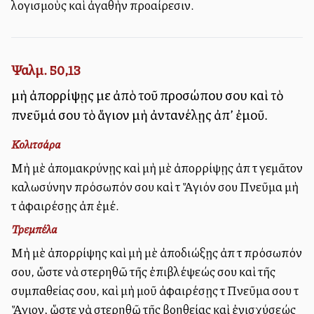
λογισμοὺς καὶ ἀγαθὴν προαίρεσιν.
Ψαλμ. 50,13
μὴ ἀπορρίψῃς με ἀπὸ τοῦ προσώπου σου καὶ τὸ
πνεῦμά σου τὸ ἅγιον μὴ ἀντανέλῃς ἀπ’ ἐμοῦ.
Κολιτσάρα
Μὴ μὲ ἀπομακρύνῃς καὶ μὴ μὲ ἀπορρίψῃς ἀπὸ τὸ γεμᾶτον
καλωσύνην πρόσωπόν σου καὶ τὸ Ἅγιόν σου Πνεῦμα μὴ
τὸ ἀφαιρέσῃς ἀπὸ ἐμέ.
Τρεμπέλα
Μὴ μὲ ἀπορρίψης καὶ μὴ μὲ ἀποδιώξῃς ἀπὸ τὸ πρόσωπόν
σου, ὥστε νὰ στερηθῶ τῆς ἐπιβλέψεώς σου καὶ τῆς
συμπαθείας σου, καὶ μὴ μοῦ ἀφαιρέσῃς τὸ Πνεῦμα σου τὸ
Ἅγιον, ὥστε νὰ στερηθῶ τῆς βοηθείας καὶ ἐνισχύσεώς