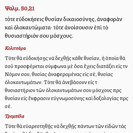
Ψαλμ. 50,21
τότε εὐδοκήσεις θυσίαν δικαιοσύνης, ἀναφορὰν
καὶ ὁλοκαυτώματα· τότε ἀνοίσουσιν ἐπὶ τὸ
θυσιαστήριόν σου μόσχους.
Κολιτσάρα
Τότε θὰ εὐδοκήσῃς νὰ δεχθῇς κάθε θυσίαν, ἡ ὁποία θὰ
σοῦ προσφέρεται σύμφωνα μὲ ὅσα ἔχεις διατάξει εἰς τὸν
Νόμον σου, θυσίας ἀναφερομένας εἰς σέ, θυσίας
ὁλοκαυτωμάτων. Τότε θὰ ἀνεβάσουν εἰς τὸ
θυσιαστήριον τῶν ὁλοκαυτωμάτων σου μόσχους πρὸς
θυσίαν εἰς ἔκφρασιν εὐγνωμοσύνης καὶ δοξολογίας πρὸς
σέ.
Τρεμπέλα
Τότε θὰ εὐαρεστηθῇς νὰ δεχθῇς πάντων τῶν εἰδῶν τὰς