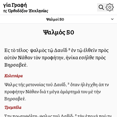
Ἁγία Γραφή
τῆς Ὀρθοδόξου Ἐκκλησίας
Ψαλμοί
50
Ψαλμός
50
Εἰς τὸ τέλος· ψαλμὸς τῷ Δαυΐδ ² ἐν τῷ ἐλθεῖν πρὸς
αὐτὸν Νάθαν τὸν προφήτην, ἡνίκα εἰσῆλθε πρὸς
Βηρσαβεέ.
Κολιτσάρα
Ψαλμὸς τῆς μετονοίας τοῦ Δαυΐδ, ² ὅταν ἠλέγχθη ἀπὸ τὸν
προφήτην Νάθαν διὰ τὸ μέγα ἁμάρτημά του μὲ τὴν
Βηρσαβεέ.
Τρεμπέλα
Στὸν πρωτοψάλτη· ψαλμὸς τοῦ Δαβίδ· ² τὴν ἐποχὴ ποὺ τὸν