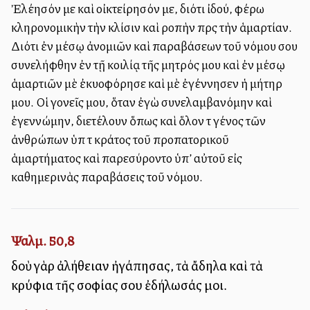
Ἐλέησόν με καὶ οἰκτείρησόν με, διότι ἰδού, φέρω
κληρονομικὴν τὴν κλίσιν καὶ ροπὴν πρὸς τὴν ἁμαρτίαν.
Διότι ἐν μέσῳ ἀνομιῶν καὶ παραβάσεων τοῦ νόμου σου
συνελήφθην ἐν τῇ κοιλίᾳ τῆς μητρός μου καὶ ἐν μέσῳ
ἁμαρτιῶν μὲ ἐκυοφόρησε καὶ μὲ ἐγέννησεν ἡ μήτηρ
μου. Οἱ γονεῖς μου, ὅταν ἐγὼ συνελαμβανόμην καὶ
ἐγεννώμην, διετέλουν ὅπως καὶ ὅλον τὸ γένος τῶν
ἀνθρώπων ὑπὸ τὸ κράτος τοῦ προπατορικοῦ
ἁμαρτήματος καὶ παρεσύροντο ὑπ’ αὐτοῦ εἰς
καθημερινὰς παραβάσεις τοῦ νόμου.
Ψαλμ. 50,8
ἰδοὺ γὰρ ἀλήθειαν ἠγάπησας, τὰ ἄδηλα καὶ τὰ
κρύφια τῆς σοφίας σου ἐδήλωσάς μοι.