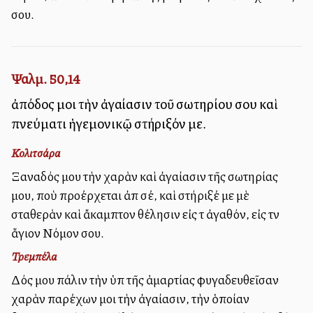
σου.
Ψαλμ. 50,14
ἀπόδος μοι τὴν ἀγαλλίασιν τοῦ σωτηρίου σου καὶ
πνεύματι ἡγεμονικῷ στήριξόν με.
Κολιτσάρα
Ξαναδός μου τὴν χαρὰν καὶ ἀγαλλίασιν τῆς σωτηρίας
μου, ποὺ προέρχεται ἀπὸ σέ, καὶ στήριξέ με μὲ
σταθερὰν καὶ ἄκαμπτον θέλησιν εἰς τὸ ἀγαθόν, εἰς τὸν
ἅγιον Νόμον σου.
Τρεμπέλα
Δός μου πάλιν τὴν ὑπὸ τῆς ἁμαρτίας φυγαδευθεῖσαν
χαρὰν παρέχων μοι τὴν ἀγαλλίασιν, τὴν ὁποίαν