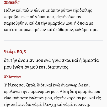
Τρεμπέλα
Πάλιν καὶ πάλιν πλῦνε με ἀπὸ τὸν ρύπον τῆς διπλῆς
παραβάσεως τοῦ νόμου σου, εἰς τὴν ὁποίαν
παρεσύρθην, καὶ ἀπὸ τὴν ἁμαρτίαν μου, ἡ ὁποία μὲ
κατέστησε μολυσμένον καὶ ἀκάθαρτον, καθάρισέ με.
Ψαλμ. 50,5
ὅτι τὴν ἀνομίαν μου ἐγὼ γινώσκω, καὶ ἡ ἁμαρτία
μου ἐνώπιόν μού ἐστι διαπαντός.
Κολιτσάρα
Τὸ ἔλεός σου ζητῶ, διότι καὶ ἐγὼ ἀναγνωρίζω καὶ
ὁμολογῶ τὴν παρανομίαν μου. Αὐτὴ δὲ ἡ ἁμαρτία μου
εἶναι πάντοτε ἐνώπιόν μου, εἰς τὴν καρδίαν μου καὶ εἰς
τὴν σκέψιν, διὰ νὰ μὲ ἐλέγχῃ καὶ νὰ μὲ τυραννῇ.