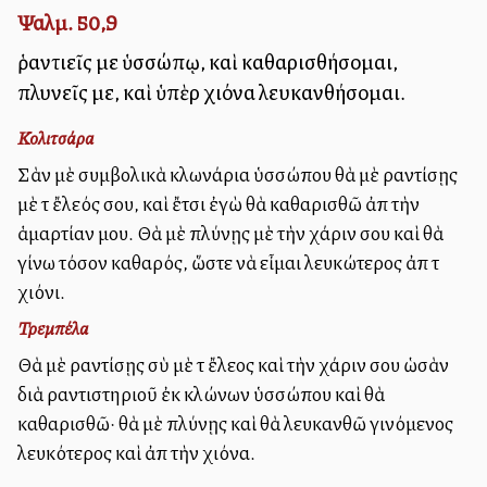
Ψαλμ. 50,9
ῥαντιεῖς με ὑσσώπῳ, καὶ καθαρισθήσομαι,
πλυνεῖς με, καὶ ὑπὲρ χιόνα λευκανθήσομαι.
Κολιτσάρα
Σὰν μὲ συμβολικὰ κλωνάρια ὑσσώπου θὰ μὲ ραντίσῃς
μὲ τὸ ἔλεός σου, καὶ ἔτσι ἐγὼ θὰ καθαρισθῶ ἀπὸ τὴν
ἁμαρτίαν μου. Θὰ μὲ πλύνῃς μὲ τὴν χάριν σου καὶ θὰ
γίνω τόσον καθαρός, ὥστε νὰ εἶμαι λευκώτερος ἀπὸ τὸ
χιόνι.
Τρεμπέλα
Θὰ μὲ ραντίσῃς σὺ μὲ τὸ ἔλεος καὶ τὴν χάριν σου ὡσὰν
διὰ ραντιστηριοῦ ἐκ κλώνων ὑσσώπου καὶ θὰ
καθαρισθῶ· θὰ μὲ πλύνῃς καὶ θὰ λευκανθῶ γινόμενος
λευκότερος καὶ ἀπὸ τὴν χιόνα.