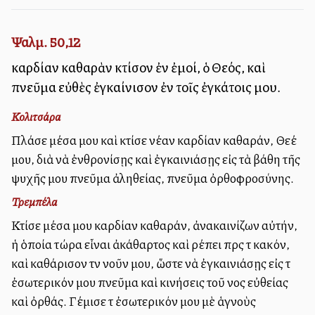
Ψαλμ. 50,12
καρδίαν καθαρὰν κτίσον ἐν ἐμοί, ὁ Θεός, καὶ
πνεῦμα εὐθὲς ἐγκαίνισον ἐν τοῖς ἐγκάτοις μου.
Κολιτσάρα
Πλάσε μέσα μου καὶ κτίσε νέαν καρδίαν καθαράν, Θεέ
μου, διὰ νὰ ἐνθρονίσῃς καὶ ἐγκαινιάσῃς εἰς τὰ βάθη τῆς
ψυχῆς μου πνεῦμα ἀληθείας, πνεῦμα ὀρθοφροσύνης.
Τρεμπέλα
Κτίσε μέσα μου καρδίαν καθαράν, ἀνακαινίζων αὐτήν,
ἡ ὁποία τώρα εἶναι ἀκάθαρτος καὶ ρέπει πρὸς τὸ κακόν,
καὶ καθάρισον τὸν νοῦν μου, ὥστε νὰ ἐγκαινιάσῃς εἰς τὸ
ἐσωτερικόν μου πνεῦμα καὶ κινήσεις τοῦ νοὸς εὐθείας
καὶ ὀρθάς. Γέμισε τὸ ἐσωτερικόν μου μὲ ἁγνοὺς