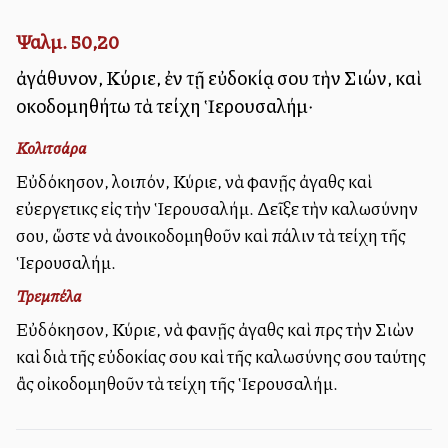
Ψαλμ. 50,20
ἀγάθυνον, Κύριε, ἐν τῇ εὐδοκίᾳ σου τὴν Σιών, καὶ
οἰκοδομηθήτω τὰ τείχη Ἱερουσαλήμ·
Κολιτσάρα
Εὐδόκησον, λοιπόν, Κύριε, νὰ φανῇς ἀγαθὸς καὶ
εὐεργετικὸς εἰς τὴν Ἱερουσαλήμ. Δεῖξε τὴν καλωσύνην
σου, ὥστε νὰ ἀνοικοδομηθοῦν καὶ πάλιν τὰ τείχη τῆς
Ἱερουσαλήμ.
Τρεμπέλα
Εὐδόκησον, Κύριε, νὰ φανῇς ἀγαθὸς καὶ πρὸς τὴν Σιὼν
καὶ διὰ τῆς εὐδοκίας σου καὶ τῆς καλωσύνης σου ταύτης
ἂς οἰκοδομηθοῦν τὰ τείχη τῆς Ἱερουσαλήμ.