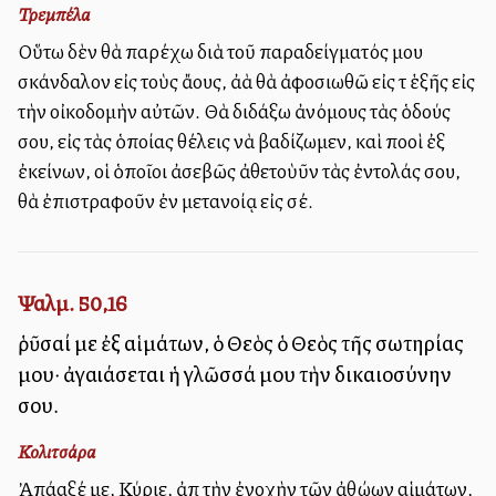
Τρεμπέλα
Οὕτω δὲν θὰ παρέχω διὰ τοῦ παραδείγματός μου
σκάνδαλον εἰς τοὺς ἄλλους, ἀλλὰ θὰ ἀφοσιωθῶ εἰς τὸ ἑξῆς εἰς
τὴν οἰκοδομὴν αὐτῶν. Θὰ διδάξω ἀνόμους τὰς ὁδούς
σου, εἰς τὰς ὁποίας θέλεις νὰ βαδίζωμεν, καὶ πολλοὶ ἐξ
ἐκείνων, οἱ ὁποῖοι ἀσεβῶς ἀθετοὺῦν τὰς ἐντολάς σου,
θὰ ἐπιστραφοῦν ἐν μετανοίᾳ εἰς σέ.
Ψαλμ. 50,16
ῥῦσαί με ἐξ αἱμάτων, ὁ Θεὸς ὁ Θεὸς τῆς σωτηρίας
μου· ἀγαλλιάσεται ἡ γλῶσσά μου τὴν δικαιοσύνην
σου.
Κολιτσάρα
Ἀπάλλαξέ με, Κύριε, ἀπὸ τὴν ἐνοχὴν τῶν ἀθώων αἱμάτων,