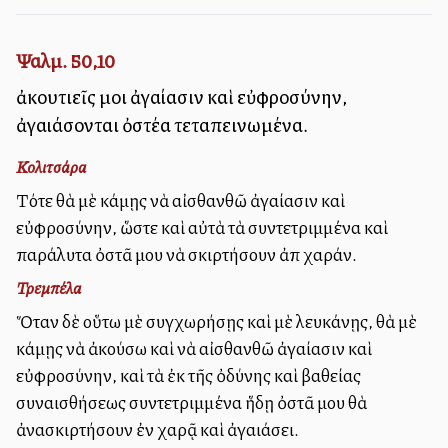
Ψαλμ. 50,10
ἀκουτιεῖς μοι ἀγαλλίασιν καὶ εὐφροσύνην,
ἀγαλλιάσονται ὀστέα τεταπεινωμένα.
Κολιτσάρα
Τότε θὰ μὲ κάμῃς νὰ αἰσθανθῶ ἀγαλλίασιν καὶ
εὐφροσύνην, ὥστε καὶ αὐτὰ τὰ συντετριμμένα καὶ
παράλυτα ὀστᾶ μου νὰ σκιρτήσουν ἀπὸ χαράν.
Τρεμπέλα
Ὅταν δὲ οὕτω μὲ συγχωρήσῃς καὶ μὲ λευκάνῃς, θὰ μὲ
κάμῃς νὰ ἀκούσω καὶ νὰ αἰσθανθῶ ἀγαλλίασιν καὶ
εὐφροσύνην, καὶ τὰ ἐκ τῆς ὀδύνης καὶ βαθείας
συναισθήσεως συντετριμμένα ἥδῃ ὀστᾶ μου θὰ
ἀνασκιρτήσουν ἐν χαρᾷ καὶ ἀγαλλιάσει.