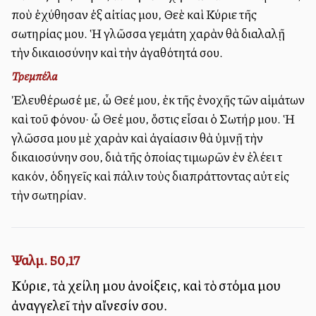
ποὺ ἐχύθησαν ἐξ αἰτίας μου, Θεὲ καὶ Κύριε τῆς
σωτηρίας μου. Ἡ γλῶσσα γεμάτη χαρὰν θὰ διαλαλῇ
τὴν δικαιοσύνην καὶ τὴν ἀγαθότητά σου.
Τρεμπέλα
Ἐλευθέρωσέ με, ὦ Θεέ μου, ἐκ τῆς ἐνοχῆς τῶν αἱμάτων
καὶ τοῦ φόνου· ὦ Θεέ μου, ὅστις εἶσαι ὁ Σωτήρ μου. Ἡ
γλῶσσα μου μὲ χαρὰν καὶ ἀγαλλίασιν θὰ ὑμνῇ τὴν
δικαιοσύνην σου, διὰ τῆς ὁποίας τιμωρῶν ἐν ἐλέει τὸ
κακόν, ὁδηγεῖς καὶ πάλιν τοὺς διαπράττοντας αὐτὸ εἰς
τὴν σωτηρίαν.
Ψαλμ. 50,17
Κύριε, τὰ χείλη μου ἀνοίξεις, καὶ τὸ στόμα μου
ἀναγγελεῖ τὴν αἴνεσίν σου.