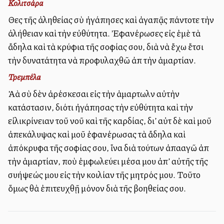
Κολιτσάρα
Θεὸς τῆς ἀληθείας σὺ ἠγάπησες καὶ ἀγαπᾷς πάντοτε τὴν
ἀλήθειαν καὶ τὴν εὐθύτητα. Ἐφανέρωσες εἰς ἐμὲ τὰ
ἄδηλα καὶ τὰ κρύφια τῆς σοφίας σου, διὰ νὰ ἔχω ἔτσι
τὴν δυνατάτητα νὰ προφυλαχθῶ ἀπὸ τὴν ἁμαρτίαν.
Τρεμπέλα
Ἀλλὰ σὺ δὲν ἀρέσκεσαι εἰς τὴν ἁμαρτωλὸν αὐτὴν
κατάστασιν, διότι ἠγάπησας τὴν εὐθύτητα καὶ τὴν
εἰλικρίνειαν τοῦ νοῦ καὶ τῆς καρδίας, δι’ αὐτὸ δὲ καὶ μοῦ
ἀπεκάλυψας καὶ μοῦ ἐφανέρωσας τὰ ἄδηλα καὶ
ἀπόκρυφα τῆς σοφίας σου, ἵνα διὰ τούτων ἀπαλλαγῶ ἀπὸ
τὴν ἁμαρτίαν, ποὺ ἐμφωλεύει μέσα μου ἀπ’ αὐτῆς τῆς
συλλήψεώς μου εἰς τὴν κοιλίαν τῆς μητρός μου. Τοῦτο
ὅμως θὰ ἐπιτευχθῇ μόνον διὰ τῆς βοηθείας σου.