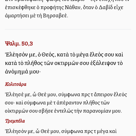
ἐπισκέφθηκε ὁ προφήτης Νάθαν, ὅταν ὁ Δαβίδ εἶχε
ἀμαρτήσει μὲ τὴ Βηρσαβεέ.
Ψαλμ. 50,3
Ἐλέησόν με, ὁ Θεός, κατὰ τὸ μέγα ἔλεός σου καὶ
κατὰ τὸ πλῆθος τῶν οἰκτιρμῶν σου ἐξάλειψον τὸ
ἀνόμημά μου·
Κολιτσάρα
Ἐλέησέ με, ὦ Θεέ μου, σύμφωνα πρὸς τὸ ἄπειρον ἔλεός
σου· καὶ σύμφωνα μὲ τὸ ἀπέραντον πλῆθος τῶν
οἰκτιρμῶν σου σβῆσε ἐντελῶς τὴν παρανομίαν μου.
Τρεμπέλα
Ἐλέησόν με, ὦ Θεέ μου, σύμφωνα πρὸς τὸ μέγα καὶ