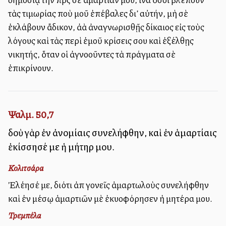
τὰς τιμωρίας ποὺ μοῦ ἐπέβαλες δι’ αὐτήν, μὴ σὲ
ἐκλάβουν ἄδικον, ἀλλὰ ἀναγνωρισθῇς δίκαιος εἰς τοὺς
λόγους καὶ τὰς περὶ ἐμοῦ κρίσεις σου καὶ ἐξέλθῃς
νικητής, ὅταν οἱ ἀγνοοῦντες τὰ πράγματα σὲ
ἐπικρίνουν.
Ψαλμ. 50,7
ἰδοὺ γὰρ ἐν ἀνομίαις συνελήφθην, καὶ ἐν ἁμαρτίαις
ἐκίσσησέ με ἡ μήτηρ μου.
Κολιτσάρα
Ἐλέησέ με, διότι ἀπὸ γονεῖς ἁμαρτωλοὺς συνελήφθην
καὶ ἐν μέσῳ ἁμαρτιῶν μὲ ἐκυοφόρησεν ἡ μητέρα μου.
Τρεμπέλα