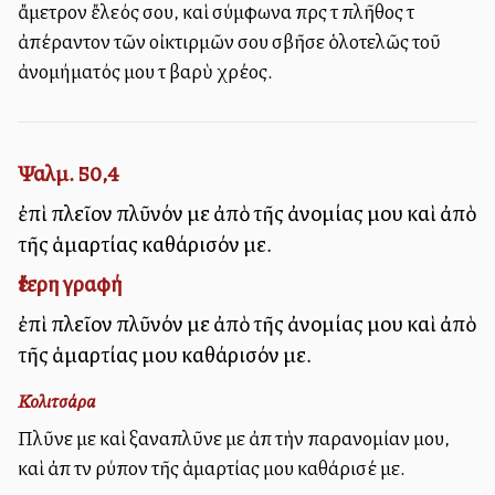
ἄμετρον ἔλεός σου, καὶ σύμφωνα πρὸς τὸ πλῆθος τὸ
ἀπέραντον τῶν οἰκτιρμῶν σου σβῆσε ὁλοτελῶς τοῦ
ἀνομήματός μου τὸ βαρὺ χρέος.
Ψαλμ. 50,4
ἐπὶ πλεῖον πλῦνόν με ἀπὸ τῆς ἀνομίας μου καὶ ἀπὸ
τῆς ἁμαρτίας καθάρισόν με.
ἔτερη γραφή
ἐπὶ πλεῖον πλῦνόν με ἀπὸ τῆς ἀνομίας μου καὶ ἀπὸ
τῆς ἁμαρτίας μου καθάρισόν με.
Κολιτσάρα
Πλῦνε με καὶ ξαναπλῦνε με ἀπὸ τὴν παρανομίαν μου,
καὶ ἀπὸ τὸν ρύπον τῆς ἁμαρτίας μου καθάρισέ με.