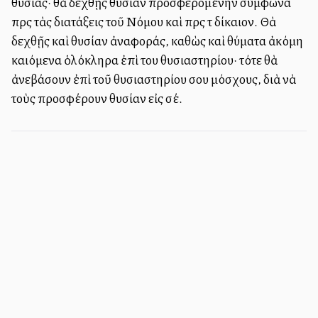
θυσίας· θὰ δεχθῇς θυσίαν προσφερομένην σύμφωνα
πρὸς τὰς διατάξεις τοῦ Νόμου καὶ πρὸς τὸ δίκαιον. Θὰ
δεχθῇς καὶ θυσίαν ἀναφοράς, καθὼς καὶ θύματα ἀκόμη
καιόμενα ὁλόκληρα ἐπὶ του θυσιαστηρίου· τότε θὰ
ἀνεβάσουν ἐπὶ τοῦ θυσιαστηρίου σου μόσχους, διὰ νὰ
τοὺς προσφέρουν θυσίαν εἰς σέ.
Πληροφορίες ιστοσελίδας - Επικοινωνία
Εγγραφή στο Newsletter
Συνεισφορά
Όροι Χρήσης
©
2026
agia-grafi.gr
- All rights reserved