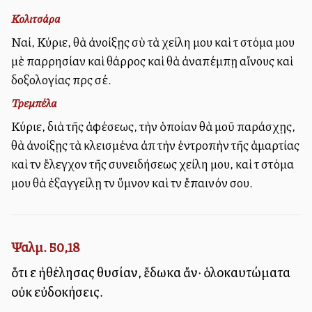
Κολιτσάρα
Ναί, Κύριε, θὰ ἀνοίξῃς σὺ τὰ χείλη μου καὶ τὸ στόμα μου
μὲ παρρησίαν καὶ θάρρος καὶ θὰ ἀναπέμπῃ αἴνους καὶ
δοξολογίας πρὸς σέ.
Τρεμπέλα
Κύριε, διὰ τῆς ἀφέσεως, τὴν ὁποίαν θὰ μοῦ παράσχῃς,
θὰ ἀνοίξῃς τὰ κλεισμένα ἀπὸ τὴν ἐντροπὴν τῆς ἁμαρτίας
καὶ τὸν ἔλεγχον τῆς συνειδήσεως χείλη μου, καὶ τὸ στόμα
μου θὰ ἐξαγγείλῃ τὸν ὕμνον καὶ τὸν ἔπαινόν σου.
Ψαλμ. 50,18
ὅτι εἰ ἠθέλησας θυσίαν, ἔδωκα ἄν· ὁλοκαυτώματα
οὐκ εὐδοκήσεις.