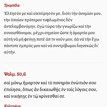
Τρεμπέλα
Ἐλέησόν με καὶ οἰκτείρησόν με, διότι τὴν ἀνομίαν μου,
τὴν ὁποίαν πρότερον τυφλωμένος δὲν
ἀντελαμβανόμην, ἐγὼ τώρα τὴν γνωρίζω καὶ τὴν
συναισθάνομαι, μέχρι σημείου ὥστε ἡ ἁμαρτία μου
αὐτὴ νὰ μὴ φεύγῃ ποτὲ ἀπὸ τὸν νοῦν μου, ἀλλὰ νὰ τὴν ἔχω
πάντοτε ἐμπρός μου καὶ νὰ συντρίβωμαι διηνεκῶς δι’
αὐτήν.
Ψαλμ. 50,6
σοὶ μόνῳ ἥμαρτον καὶ τὸ πονηρὸν ἐνώπιόν σου
ἐποίησα, ὅπως ἂν δικαιωθῇς ἐν τοῖς λόγοις σου,
καὶ νικήσῃς ἐν τῷ κρίνεσθαί σε.
Κολιτσάρα