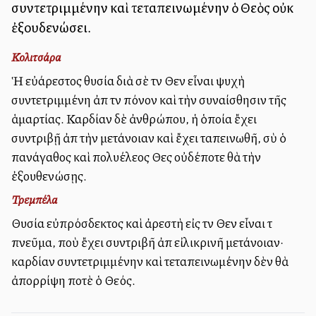
συντετριμμένην καὶ τεταπεινωμένην ὁ Θεὸς οὐκ
ἐξουδενώσει.
Κολιτσάρα
Ἡ εὐάρεστος θυσία διὰ σὲ τὸν Θεὸν εἶναι ψυχὴ
συντετριμμένη ἀπὸ τὸν πόνον καὶ τὴν συναίσθησιν τῆς
ἁμαρτίας. Καρδίαν δὲ ἀνθρώπου, ἡ ὁποία ἔχει
συντριβῇ ἀπὸ τὴν μετάνοιαν καὶ ἔχει ταπεινωθῆ, σὺ ὁ
πανάγαθος καὶ πολυέλεος Θεὸς οὐδέποτε θὰ τὴν
ἐξουθενώσῃς.
Τρεμπέλα
Θυσία εὐπρόσδεκτος καὶ ἀρεστὴ εἰς τὸν Θεὸν εἶναι τὸ
πνεῦμα, ποὺ ἔχει συντριβῆ ἀπὸ εἰλικρινῆ μετάνοιαν·
καρδίαν συντετριμμένην καὶ τεταπεινωμένην δὲν θὰ
ἀπορρίψη ποτὲ ὁ Θεός.