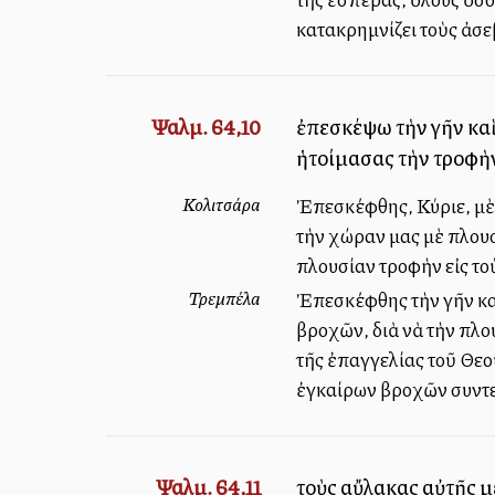
κατακρημνίζει τοὺς ἀσεβ
Ψαλμ. 64,10
ἐπεσκέψω τὴν γῆν καὶ
ἡτοίμασας τὴν τροφὴν
Κολιτσάρα
Ἐπεσκέφθης, Κύριε, μὲ 
τὴν χώραν μας μὲ πλου
πλουσίαν τροφὴν εἰς τοὺ
Τρεμπέλα
Ἐπεσκέφθης τὴν γῆν καὶ
βροχῶν, διὰ νὰ τὴν πλο
τῆς ἐπαγγελίας τοῦ Θεο
ἐγκαίρων βροχῶν συντελ
Ψαλμ. 64,11
τοὺς αὔλακας αὐτῆς μ