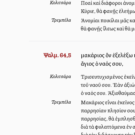
Κολιτσάρα
Πολλαὶ καὶ διάφοροι ἀνο
Κύριε, θὰ φανῇς ἐλεήμω
Τρεμπέλα
Ἀνομίαι ποικίλαι μᾶς κ
θὰ φανῇς ἵλεως καὶ θὰ 
Ψαλμ. 64,5
μακάριος ὃν ἐξελέξω 
ἅγιος ὁ ναός σου,
Κολιτσάρα
Τρισευτυχισμένος ἐκεῖν
τοῦ ναοῦ σου. Ἐὰν ἀξιώ
ὁ ναός σου. Ἀξιοθαύμασ
Τρεμπέλα
Μακάριος εἶναι ἐκεῖνος
παρρησίαν πλησίον σου.
παρρησίας, θὰ ἐμπλησθῶ
διὰ τὰ φυλαττόμενα ἐν 
διὰ τὸν διδάσκοντα τὴν