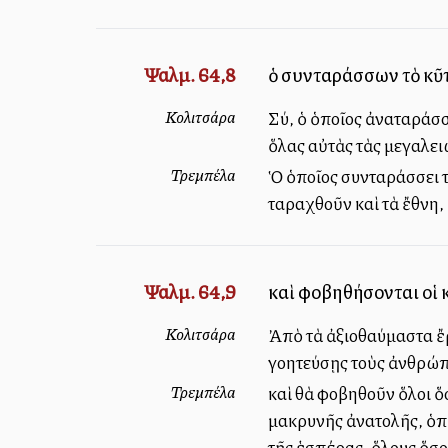
Ψαλμ. 64,8
ὁ συνταράσσων τὸ κῦτ
Κολιτσάρα
Σύ, ὁ ὁποῖος ἀναταράσσ
ὅλας αὐτὰς τὰς μεγαλει
Τρεμπέλα
Ὁ ὁποῖος συνταράσσει τ
ταραχθοῦν καὶ τὰ ἔθνη,
Ψαλμ. 64,9
καὶ φοβηθήσονται οἱ 
Κολιτσάρα
Ἀπὸ τὰ ἀξιοθαύμαστα ἔρ
γοητεύσῃς τοὺς ἀνθρώπο
Τρεμπέλα
καὶ θὰ φοβηθοῦν ὅλοι ὅσ
μακρυνῆς ἀνατολῆς, ὁπό
τῆς ἑσπέρας, ὅλους ὅσοι