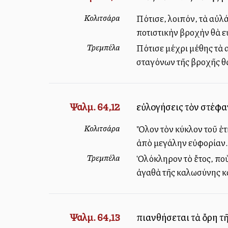
Κολιτσάρα
Πότισε, λοιπόν, τὰ αὐλ
ποτιστικὴν βροχὴν θὰ ε
Τρεμπέλα
Πότισε μέχρι μέθης τὰ 
σταγόνων τῆς βροχῆς θ
Ψαλμ. 64,12
εὐλογήσεις τὸν στέφα
Κολιτσάρα
Ὅλον τὸν κύκλον τοῦ ἐτ
ἀπὸ μεγάλην εὐφορίαν.
Τρεμπέλα
Ὁλόκληρον τὸ ἔτος, ποὺ
ἀγαθὰ τῆς καλωσύνης κα
Ψαλμ. 64,13
πιανθήσεται τὰ ὄρη τῆ