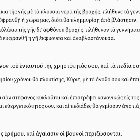
άκια τῆς γῆς μὲ τὰ πλούσια νερὰ τῆς βροχῆς, πλήθυνε τὰ γε
ὐφρανθῇ ἡ χώρα μας, διότι θὰ πλημμυρίσῃ ἀπὸ βλάστησιν.
αὐλάκια τῆς γῆς δι’ ἀφθόνου βροχῆς, πλήθυνον τὰ γεννήματα
ὰ εὐφρανθῇ ἡ γῆ ἐκφύουσα καὶ ἀναβλαστάνουσα.
νον τοῦ ἐνιαυτοῦ τῆς χρηστότητός σου, καὶ τὰ πεδία σ
ησίου χρόνου θὰ πλουτίσῃς, Κύριε, μὲ τὰ ἀγαθά σου καὶ ἔτσ
 σὰν στέφανος κυκλοῦται καὶ ἐπιστρέφει κανονικῶς εἰς τὰς
ὶ εὐεργετικότητός σου, καὶ αἱ πεδιάδες θὰ γεμίσουν ἀπὸ π
ς ἐρήμου, καὶ ἀγαλλίασιν οἱ βουνοὶ περιζώσονται.