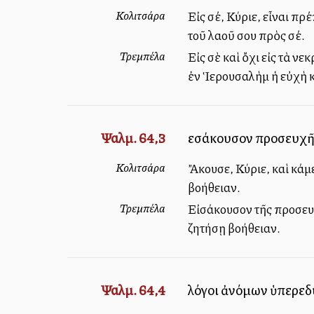
Κολιτσάρα
Εἰς σέ, Κύριε, εἶναι π
τοῦ λαοῦ σου πρὸς σέ.
Τρεμπέλα
Εἰς σὲ καὶ ὄχι εἰς τὰ ν
ἐν Ἱερουσαλὴμ ἡ εὐχὴ κα
Ψαλμ. 64,3
εἰσάκουσον προσευχῆς
Κολιτσάρα
Ἄκουσε, Κύριε, καὶ κάμ
βοήθειαν.
Τρεμπέλα
Εἰσάκουσον τῆς προσευχ
ζητήσῃ βοήθειαν.
Ψαλμ. 64,4
λόγοι ἀνόμων ὑπερεδυ