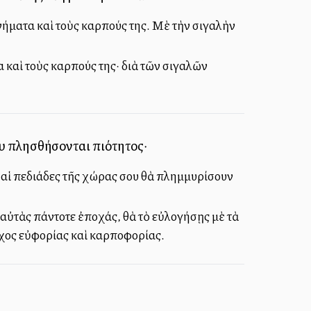
ννήματα καὶ τοὺς καρπούς της. Μὲ τὴν σιγαλὴν
 καὶ τοὺς καρπούς της· διὰ τῶν σιγαλῶν
ου πλησθήσονται πιότητος·
ι αἱ πεδιάδες τῆς χώρας σου θὰ πλημμυρίσουν
 αὐτὰς πάντοτε ἐποχάς, θὰ τὸ εὐλογήσῃς μὲ τὰ
άχος εὐφορίας καὶ καρποφορίας.