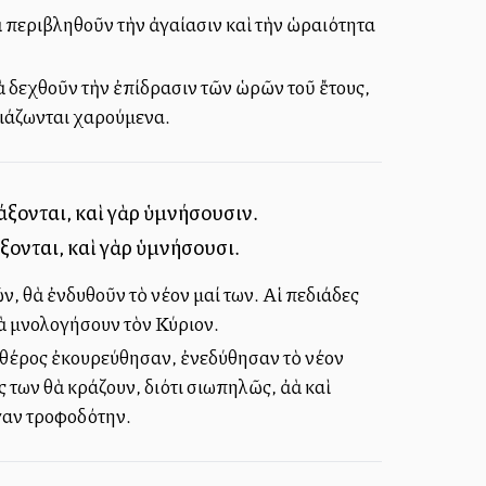
περιβληθοῦν τὴν ἀγαλλίασιν καὶ τὴν ὡραιότητα
ὰ δεχθοῦν τὴν ἐπίδρασιν τῶν ὡρῶν τοῦ ἔτους,
σιάζωνται χαρούμενα.
άξονται, καὶ γὰρ ὑμνήσουσιν.
ξονται, καὶ γὰρ ὑμνήσουσι.
 θὰ ἐνδυθοῦν τὸ νέον μαλλί των. Αἱ πεδιάδες
ὰ ὑμνολογήσουν τὸν Κύριον.
ὸ θέρος ἐκουρεύθησαν, ἐνεδύθησαν τὸ νέον
 των θὰ κράζουν, διότι σιωπηλῶς, ἀλλὰ καὶ
γαν τροφοδότην.