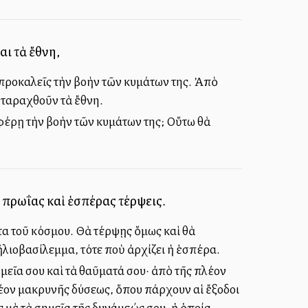
ι τὰ ἔθνη,
 προκαλεῖς τὴν βοὴν τῶν κυμάτων της. Ἀπὸ
 ταραχθοῦν τὰ ἔθνη.
οφέρῃ τὴν βοὴν τῶν κυμάτων της; Οὕτω θὰ
 πρωΐας καὶ ἑσπέρας τέρψεις.
τα τοῦ κόσμου. Θὰ τέρψῃς ὅμως καὶ θὰ
ἠλιοβασίλεμμα, τότε ποὺ ἀρχίζει ἡ ἑσπέρα.
ημεῖα σου καὶ τὰ θαῦματά σου· ἀπὸ τῆς πλέον
λέον μακρυνῆς δύσεως, ὅπου ὑπάρχουν αἱ ἔξοδοι
ς μὲ τὰ σημεῖα τῆς δυνάμεώς σου, ἡ ὁποία