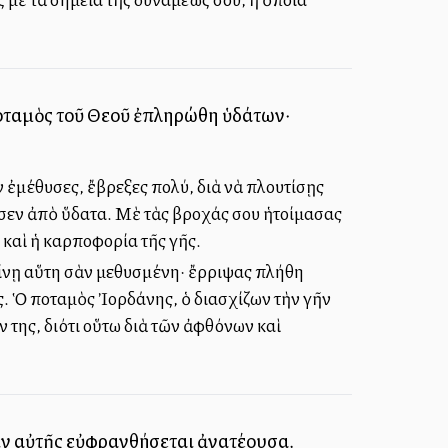
ποταμὸς τοῦ Θεοῦ ἐπληρώθη ὑδάτων·
 ἐμέθυσες, ἔβρεξες πολύ, διὰ νὰ πλουτίσῃς
σεν ἀπὸ ὕδατα. Μὲ τὰς βροχάς σου ἡτοίμασας
α καὶ ἡ καρποφορία τῆς γῆς.
γίνῃ αὕτη σὰν μεθυσμένη· ἔρριψας πλήθη
ς. Ὁ ποταμὸς Ἰορδάνης, ὁ διασχίζων τὴν γῆν
 της, διότι οὕτω διὰ τῶν ἀφθόνων καὶ
ν αὐτῆς εὐφρανθήσεται ἀνατέλλουσα.