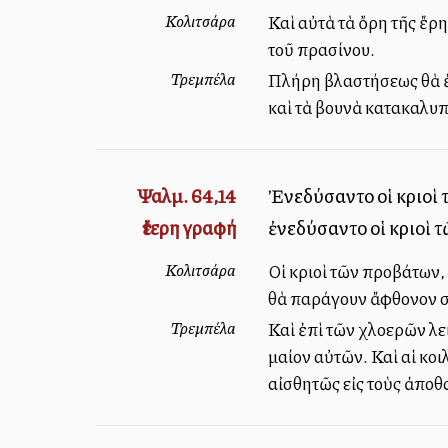
Κολιτσάρα
Καὶ αὐτὰ τὰ ὄρη τῆς ἔρ
τοῦ πρασίνου.
Τρεμπέλα
Πλήρη βλαστήσεως θὰ ἐμ
καὶ τὰ βουνὰ κατακαλυπ
Ψαλμ. 64,14
Ἐνεδύσαντο οἱ κριοὶ 
ἔτερη γραφή
ἐνεδύσαντο οἱ κριοὶ 
Κολιτσάρα
Οἱ κριοὶ τῶν προβάτων,
θὰ παράγουν ἄφθονον σῖ
Τρεμπέλα
Καὶ ἐπὶ τῶν χλοερῶν λε
μαλλίον αὐτῶν. Καὶ αἱ κ
αἰσθητῶς εἰς τοὺς ἀπο