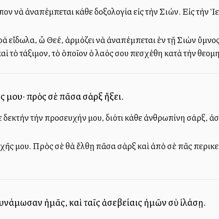
ρέπον νὰ ἀναπέμπεται κάθε δοξολογία εἰς τὴν Σιών. Εἰς τὴν
εκρὰ εἴδωλα, ὦ Θεέ, ἁρμόζει νὰ ἀναπέμπεται ἐν τῇ Σιὼν ὕμνο
ὶ τὸ τάξιμον, τὸ ὁποῖον ὁ λαός σου ὑπεσχέθη κατὰ τὴν θεομη
 μου· πρὸς σὲ πᾶσα σὰρξ ἥξει.
ε δεκτὴν τὴν προσευχήν μου, διότι κάθε ἀνθρωπίνη σάρξ, ἀσ
ῆς μου. Πρὸς σὲ θὰ ἔλθῃ πᾶσα σὰρξ καὶ ἀπὸ σὲ πᾶς περικ
νάμωσαν ἡμᾶς, καὶ ταῖς ἀσεβείαις ἡμῶν σὺ ἱλάσῃ.