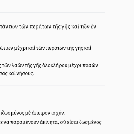
πάντων τῶν περάτων τῆς γῆς καὶ τῶν ἐν
ρώπων μέχρι καὶ τῶν περάτων τῆς γῆς καὶ
τως τῶν λαῶν τῆς γῆς ὁλοκλήρου μέχρι πασῶν
σας καὶ νήσους.
εριζωσμένος μὲ ἄπειρον ἰσχύν.
τε να παραμένουν ἀκίνητα, σὺ εἶσαι ζωσμένος