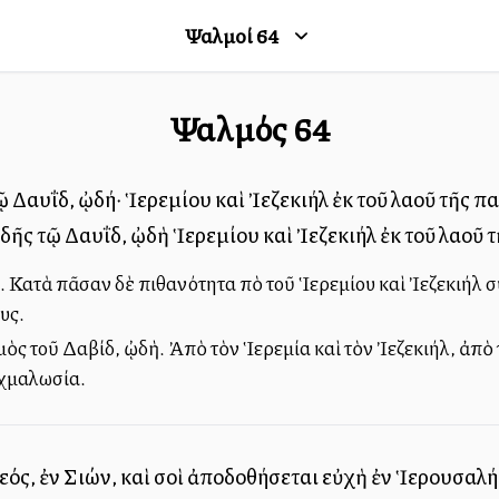
Ψαλμοί
64
Ψαλμός
64
τῷ Δαυΐδ, ᾠδή· Ἱερεμίου καὶ Ἰεζεκιήλ ἐκ τοῦ λαοῦ τῆς πα
ᾠδῆς τῷ Δαυΐδ, ᾠδὴ Ἱερεμίου καὶ Ἰεζεκιήλ ἐκ τοῦ λαοῦ τ
. Κατὰ πᾶσαν δὲ πιθανότητα ὑπὸ τοῦ Ἱερεμίου καὶ Ἰεζεκιήλ 
υς.
ς τοῦ Δαβίδ, ᾠδὴ. Ἀπὸ τὸν Ἱερεμία καὶ τὸν Ἰεζεκιήλ, ἀπὸ 
χμαλωσία.
Θεός, ἐν Σιών, καὶ σοὶ ἀποδοθήσεται εὐχὴ ἐν Ἱερουσαλή