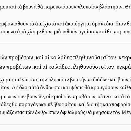
ημου καὶ τὰ βουνὰ θὰ παρουσιάσουν πλουσίαν βλάστησιν. Θὰ 
φανισθοῦν τὰ ἀτείχιστα καὶ ἀκαλλιέργητα ὀροπέδια, ὅταν θ
τόμενα ἀπὸ χλόην θὰ περιζωσθοῦν ἀγαλλίασιν καὶ θὰ παρου
τῶν προβάτων, καὶ αἱ κοιλάδες πληθυνοῦσι σῖτον· κεκρ
τῶν προβάτων, καὶ αἱ κοιλάδες πληθυνοῦσι σῖτον· κεκρά
 χορτασμένοι ἀπὸ τὴν πλουσίαν βοσκὴν πεδιάδων καὶ βουνῶν,
τον. Δι’ ὅλα αὐτὰ ἄνθρωποι καὶ φύσις θὰ κραυγάσουν καὶ θ
ιμώνων τῶν βουνῶν, οἱ κριοὶ τῶν προβάτων, οἵτινες κατὰ τ
οιλάδες θὰ παραγάγωσι πλῆθος σίτου· καὶ διὰ τῆς καρποφορίας
θαυμάζοντας τῶν ἀνθρώπων ὀφθαλμοὺς θὰ ὑμνήσουν τὸν Μέ