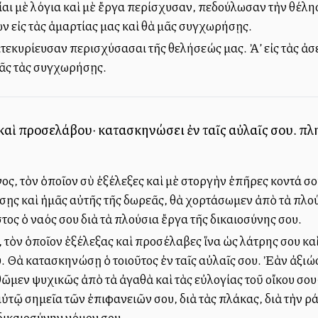
μίαι μὲ λόγια καὶ μὲ ἔργα ὑπερίσχυσαν, ὑπεδούλωσαν τὴν θέ
ν εἰς τὰς ἁμαρτίας μας καὶ θὰ μᾶς συγχωρήσῃς.
ατεκυρίευσαν ὑπερισχύσασαι τῆς θελήσεώς μας. Ἀλλ’ εἰς τὰς 
μᾶς τὰς συγχωρήσῃς.
καὶ προσελάβου· κατασκηνώσει ἐν ταῖς αὐλαῖς σου. πλη
ος, τὸν ὁποῖον σὺ ἐξέλεξες καὶ μὲ στοργὴν ἐπῆρες κοντά σο
σῃς καὶ ἡμᾶς αὐτῆς τῆς δωρεᾶς, θὰ χορτάσωμεν ἀπὸ τὰ πλούσ
τος ὁ ναός σου διὰ τὰ πλούσια ἔργα τῆς δικαιοσύνης σου.
, τὸν ὁποῖον ἐξέλεξας καὶ προσέλαβες ἵνα ὡς λάτρης σου κα
 Θὰ κατασκηνώσῃ ὁ τοιοῦτος ἐν ταῖς αὐλαῖς σου. Ἐὰν ἀξιώσ
μεν ψυχικῶς ἀπὸ τὰ ἀγαθὰ καὶ τὰς εὐλογίας τοῦ οἴκου σου· 
αὐτῷ σημεῖα τῶν ἐπιφανειῶν σου, διὰ τὰς πλάκας, διὰ τὴν ρ
 δικαιοσύνην νόμον σου.