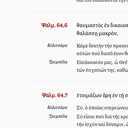
Ψαλμ. 64,6
θαυμαστὸς ἐν δικαιοσ
θαλάσσῃ μακράν,
Κολιτσάρα
Κάμε δεκτὴν τὴν προσευ
αὐτῶν ποὺ διαπλέουν θα
Τρεμπέλα
Εἰσάκουσόν μας, ὦ Θεέ,
τῶν ἐσχατιῶν της, καθὼ
Ψαλμ. 64,7
ἑτοιμάζων ὄρη ἐν τῇ ἰ
Κολιτσάρα
Σύ, ὁ ὁποῖος στερεώνεις
Τρεμπέλα
Σὺ εἶσαι ποὺ διὰ τῆς κ
τὴν ἰσχὺν καὶ δύναμιν, 