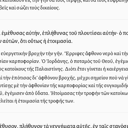
εῖς καὶ σώζει τοὺς δικαίους.
 ἐμέθυσας αὐτήν, ἐπλήθυνας τοῦ πλουτίσαι αὐτήν· ὁ 
 αὐτῶν, ὅτι οὕτως ἡ ἑτοιμασία.
εὐεργετικὴν βροχὴν τὴν γῆν. Ἔρριψες ἄφθονο νερὸ καὶ τὴν
σίαν καρποφορίαν. Ὁ Ἰορδάνης, ὁ ποταμὸς τοῦ Θεοῦ, ἐγέμι
ς κατοίκους τῆς Παλαιστίνης. Διότι ἔτσι γίνεται ἡ καλλιέργει
 τὴν ἐπότισας δι’ ἀφθόνου βροχῆς, μέχρι σημείου ποὺ νὰ 
υτίσῃς μὲ τὴν ἀφθονίαν τῆς καρποφορίας καὶ τῆς συγκομιδῆ
ῦ, ἐγέμισεν ἀπὸ ὕδατα. Ἡτοίμασας τὴν τροφὴν τῶν κατοίκων
εῖται ἡ ἑτοιμασία τῆς τροφῆς των.
έθυσον, πλήθυνον τὰ γεννήματα αὐτῆς, ἐν ταῖς σταγόσι