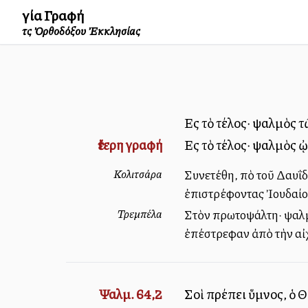
Ἁγία Γραφή
τῆς Ὀρθοδόξου Ἐκκλησίας
Εἰς τὸ τέλος· ψαλμὸς 
ἔτερη γραφή
Εἰς τὸ τέλος· ψαλμὸς 
Κολιτσάρα
Συνετέθη, ὑπὸ τοῦ Δαυΐδ
ἐπιστρέφοντας Ἰουδαίο
Τρεμπέλα
Στὸν πρωτοψάλτη· ψαλμὸ
ἐπέστρεφαν ἀπὸ τὴν αἰ
Ψαλμ. 64,2
Σοὶ πρέπει ὕμνος, ὁ 