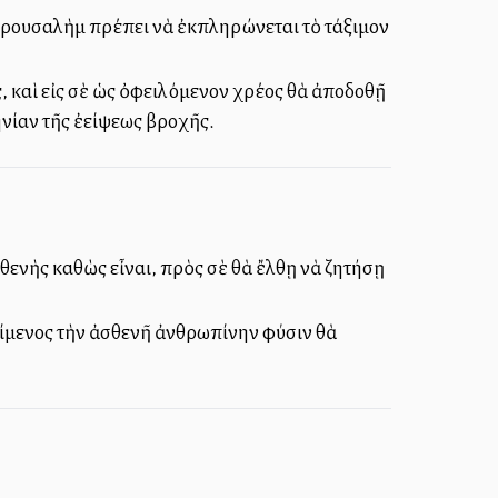
 Ἱερουσαλὴμ πρέπει νὰ ἐκπληρώνεται τὸ τάξιμον
ς, καὶ εἰς σὲ ὡς ὀφειλόμενον χρέος θὰ ἀποδοθῇ
νίαν τῆς ἐλλείψεως βροχῆς.
θενὴς καθὼς εἶναι, πρὸς σὲ θὰ ἔλθῃ νὰ ζητήσῃ
είμενος τὴν ἀσθενῆ ἀνθρωπίνην φύσιν θὰ