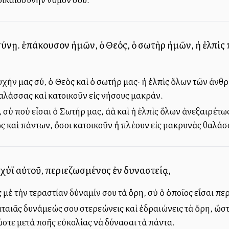
ύνῃ. ἐπάκουσον ἡμῶν, ὁ Θεός, ὁ σωτὴρ ἡμῶν, ἡ ἐλπὶς 
χήν μας σύ, ὁ Θεὸς καὶ ὁ σωτήρ μας· ἡ ἐλπὶς ὅλων τῶν ἀνθ
λάσσας καὶ κατοικοῦν εἰς νήσους μακράν.
 σὺ ποὺ εἶσαι ὁ Σωτήρ μας, ἀλλὰ καὶ ἡ ἐλπὶς ὅλων ἀνεξαιρέ
ς καὶ πάντων, ὅσοι κατοικοῦν ἢ πλέουν εἰς μακρυνὰς θαλάσ
σχύϊ αὐτοῦ, περιεζωσμένος ἐν δυναστείᾳ,
 μὲ τὴν τεραστίαν δύναμίν σου τὰ ὄρη, σὺ ὁ ὁποῖος εἶσαι π
ραταιᾶς δυνάμεώς σου στερεώνεις καὶ ἐδραιώνεις τὰ ὄρη, ὥσ
ὥστε μετὰ πολλῆς εὐκολίας νὰ δύνασαι τὰ πάντα.