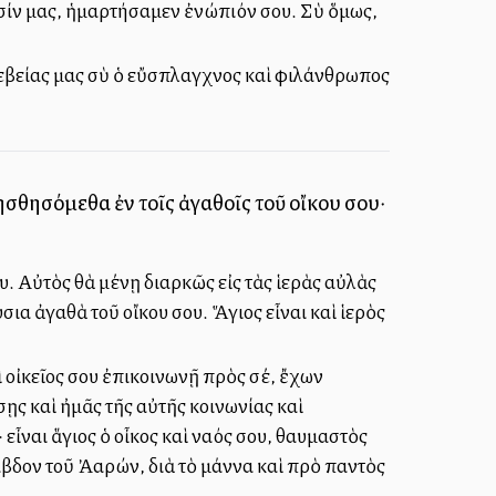
λησίν μας, ἡμαρτήσαμεν ἐνώπιόν σου. Σὺ ὅμως,
ἀσεβείας μας σὺ ὁ εὔσπλαγχνος καὶ φιλάνθρωπος
σθησόμεθα ἐν τοῖς ἀγαθοῖς τοῦ οἴκου σου·
υ. Αὐτὸς θὰ μένῃ διαρκῶς εἰς τὰς ἱερὰς αὐλὰς
ια ἀγαθὰ τοῦ οἴκου σου. Ἅγιος εἶναι καὶ ἱερὸς
ὶ οἰκεῖος σου ἐπικοινωνῇ πρὸς σέ, ἔχων
ῃς καὶ ἠμᾶς τῆς αὐτῆς κοινωνίας καὶ
εἶναι ἅγιος ὁ οἶκος καὶ ναός σου, θαυμαστὸς
άβδον τοῦ Ἀαρών, διὰ τὸ μάννα καὶ πρὸ παντὸς