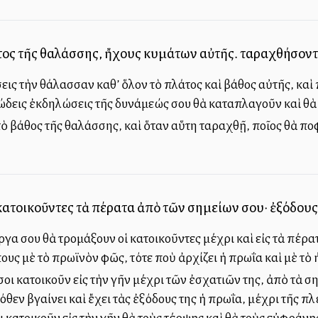
ος τῆς θαλάσσης, ἤχους κυμάτων αὐτῆς. ταραχθήσοντα
εις τὴν θάλασσαν καθ’ ὅλον τὸ πλάτος καὶ βάθος αὐτῆς, καὶ
ώδεις ἐκδηλώσεις τῆς δυνάμεώς σου θὰ καταπλαγοῦν καὶ θὰ
ὸ βάθος τῆς θαλάσσης, καὶ ὅταν αὕτη ταραχθῇ, ποῖος θὰ ὑπ
κατοικοῦντες τὰ πέρατα ἀπὸ τῶν σημείων σου· ἐξόδους
γα σου θὰ τρομάξουν οἱ κατοικοῦντες μέχρι καὶ εἰς τὰ πέρα
υς μὲ τὸ πρωϊνὸν φῶς, τότε ποὺ ἀρχίζει ἡ πρωΐα καὶ μὲ τὸ 
οι κατοικοῦν εἰς τὴν γῆν μέχρι τῶν ἐσχατιῶν της, ἀπὸ τὰ σ
θεν βγαίνει καὶ ἔχει τὰς ἐξόδους της ἡ πρωΐα, μέχρι τῆς π
 κατοικοῦν εἰς τὴν γῆν θὰ τοὺς τέρψῃς καὶ θὰ τοὺς εὐφράνῃ