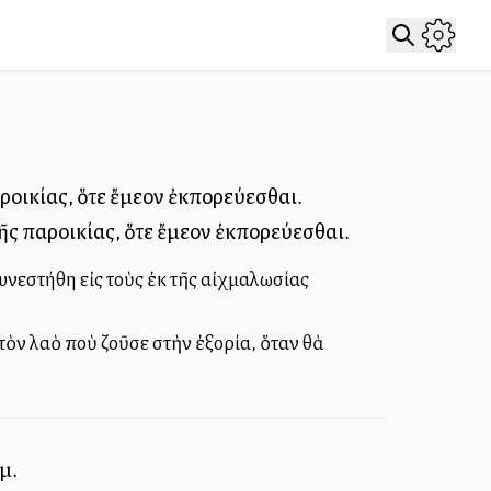
ροικίας, ὅτε ἔμελλον ἐκπορεύεσθαι.
ῆς παροικίας, ὅτε ἔμελλον ἐκπορεύεσθαι.
συνεστήθη εἰς τοὺς ἐκ τῆς αἰχμαλωσίας
τὸν λαὸ ποὺ ζοῦσε στὴν ἐξορία, ὅταν θὰ
μ.