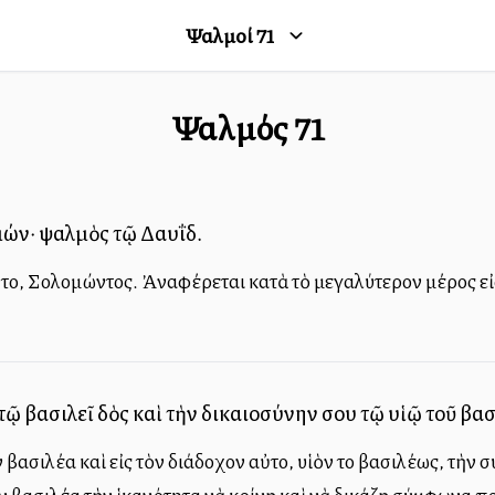
Ψαλμοί
71
Ψαλμός
71
ωμών· ψαλμὸς τῷ Δαυΐδ.
 αὐτοῦ, Σολομώντος. Ἀναφέρεται κατὰ τὸ μεγαλύτερον μέρος ε
τῷ βασιλεῖ δὸς καὶ τὴν δικαιοσύνην σου τῷ υἱῷ τοῦ βα
βασιλέα καὶ εἰς τὸν διάδοχον αὐτοῦ, υἱὸν τοῦ βασιλέως, τὴν 