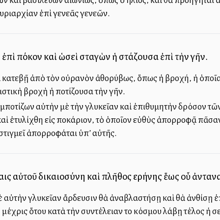
κυριαρχίαν ἐπὶ γενεᾶς γενεῶν.
 ἐπὶ πόκον καὶ ὡσεὶ σταγὼν ἡ στάζουσα ἐπὶ τὴν γῆν.
κατεβῇ ἀπὸ τὸν οὐρανὸν ἀθορύβως, ὅπως ἡ βροχή, ἡ ὁποῖα π
ιστικὴ βροχὴ ἡ ποτίζουσα τὴν γῆν.
μποτίζων αὐτὴν μὲ τὴν γλυκεῖαν καὶ ἐπιθυμητὴν δρόσον τῶν 
αὶ ἐτυλίχθη εἰς ποκάριον, τὸ ὁποῖον εὐθὺς ἀπορροφᾷ πᾶσαν
οστιγμεῖ ἀπορροφάται ὑπ’ αὐτῆς.
αις αὐτοῦ δικαιοσύνη καὶ πλῆθος εἰρήνης ἕως οὗ ἀνταν
 αὐτὴν γλυκεῖαν ἄρδευσιν θὰ ἀναβλαστήσῃ καὶ θὰ ἀνθίσῃ ἐ
 μέχρις ὅτου κατὰ τὴν συντέλειαν τοῦ κόσμου λάβῃ τέλος ἡ σ