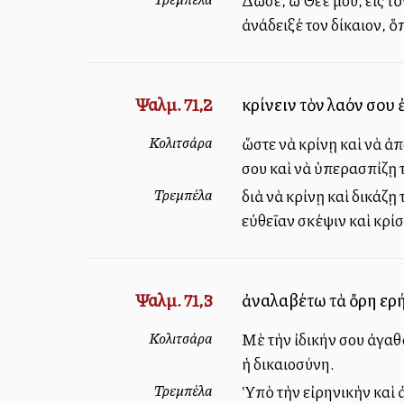
Δῶσε, ὦ Θεέ μου, εἰς τὸ
ἀνάδειξέ τον δίκαιον, ὅ
Ψαλμ. 71,2
κρίνειν τὸν λαόν σου 
Κολιτσάρα
ὥστε νὰ κρίνῃ καὶ νὰ ἀπ
σου καὶ νὰ ὑπερασπίζῃ 
Τρεμπέλα
διὰ νὰ κρίνῃ καὶ δικάζῃ
εὐθεῖαν σκέψιν καὶ κρίσ
Ψαλμ. 71,3
ἀναλαβέτω τὰ ὄρη εἰρ
Κολιτσάρα
Μὲ τὴν ἰδικήν σου ἀγαθ
ἡ δικαιοσύνη.
Τρεμπέλα
Ὑπὸ τὴν εἰρηνικὴν καὶ 