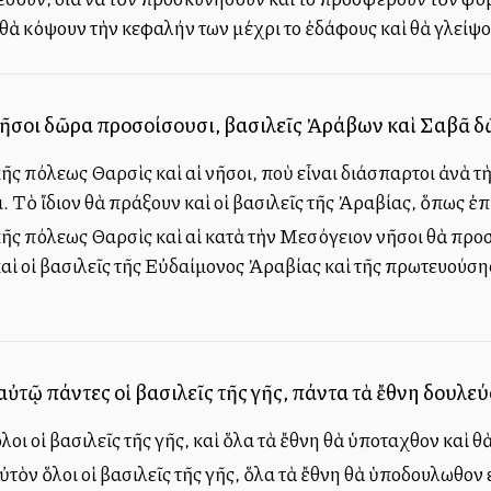
ου θὰ κόψουν τὴν κεφαλήν των μέχρι τοῦ ἐδάφους καὶ θὰ γλεί
 νῆσοι δῶρα προσοίσουσι, βασιλεῖς Ἀράβων καὶ Σαβᾶ 
κῆς πόλεως Θαρσὶς καὶ αἱ νῆσοι, ποὺ εἶναι διάσπαρτοι ἀνὰ 
 Τὸ ἴδιον θὰ πράξουν καὶ οἱ βασιλεῖς τῆς Ἀραβίας, ὅπως ἐπ
κῆς πόλεως Θαρσὶς καὶ αἱ κατὰ τὴν Μεσόγειον νῆσοι θὰ πρ
καὶ οἱ βασιλεῖς τῆς Εὐδαίμονος Ἀραβίας καὶ τῆς πρωτευούση
ὐτῷ πάντες οἱ βασιλεῖς τῆς γῆς, πάντα τὰ ἔθνη δουλε
ι οἱ βασιλεῖς τῆς γῆς, καὶ ὅλα τὰ ἔθνη θὰ ὑποταχθοῦν καὶ θ
ὸν ὅλοι οἱ βασιλεῖς τῆς γῆς, ὅλα τὰ ἔθνη θὰ ὑποδουλωθοῦν 