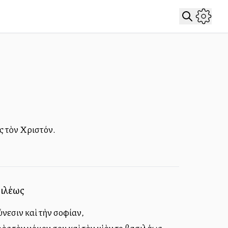
ἰς τὸν Χριστόν.
σιλέως
σύνεσιν καὶ τὴν σοφίαν,