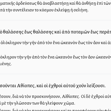
υματικῆς ἀρδεύσεως θὰ ἀναβλαστήσῃ καὶ θὰ ἀνθήσῃ ἐπὶ τῶν
ατὰ τὴν συντέλειαν τοῦ κόσμου ἐκλείψῃ ἡ σελήνη.
πὸ θαλάσσης ἕως θαλάσσης καὶ ἀπὸ ποταμῶν ἕως περάτ
ὁλόκληρον τὴν γῆν ἀπὸ τὸν ἕνα ὠκεανὸν ἕως τὸν ἄλλον καὶ 
όκληρον τὴν γῆν ἀπὸ τὸν ἕνα ὠκεανὸν ἕως τὸν ἄλλον ὠκεαν
μένης.
ῦνται Αἰθίοπες, καὶ οἱ ἐχθροὶ αὐτοῦ χοῦν λείξουσι.
ουν, διὰ νὰ τὸν προσκυνήσουν, Αἰθίοπες. Οἱ δὲ ἐχθροὶ αὐτο
ὶ μὲ τὴν γλῶσσαν των θὰ γλείψουν χῶμα.
ουν, διὰ νὰ τὸν προσκυνήσουν καὶ τοῦ προσφέρουν τὸν φόρον