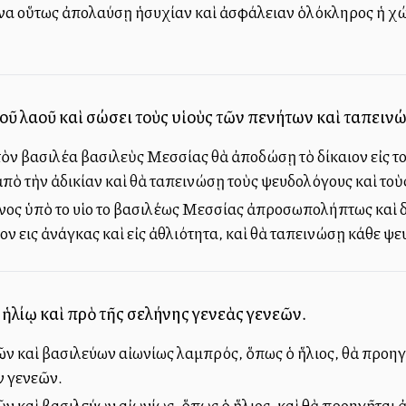
 ἵνα οὕτως ἀπολαύσῃ ἡσυχίαν καὶ ἀσφάλειαν ὁλόκληρος ἡ χ
τοῦ λαοῦ καὶ σώσει τοὺς υἱοὺς τῶν πενήτων καὶ ταπει
ὸν βασιλέα βασιλεὺς Μεσσίας θὰ ἀποδώσῃ τὸ δίκαιον εἰς 
 ἀπὸ τὴν ἀδικίαν καὶ θὰ ταπεινώσῃ τοὺς ψευδολόγους καὶ το
ος ὑπὸ το υἱοῦ τοῦ βασιλέως Μεσσίας ἀπροσωπολήπτως καὶ δικ
ῦν εις ἀνάγκας καὶ εἰς ἀθλιότητα, καὶ θὰ ταπεινώσῃ κάθε ψ
ἡλίῳ καὶ πρὸ τῆς σελήνης γενεὰς γενεῶν.
ν καὶ βασιλεύων αἰωνίως λαμπρός, ὅπως ὁ ἥλιος, θὰ προηγ
ν γενεῶν.
ν καὶ βασιλεύων αἰωνίως, ὅπως ὁ ἥλιος, καὶ θὰ προηγῆται 