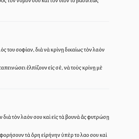
ὸς τὸν νόμον σου καὶ τὸν υἱὸν τοῦ βασιλέως
ός του σοφίαν, διὰ νὰ κρίνῃ δικαίως τὸν λαόν
ταπεινώσει ἐλπίζουν εἰς σέ, νὰ τοὺς κρίνῃ μὲ
διὰ τὸν λαόν σου καὶ εἰς τὰ βουνὰ ἂς φυτρώσῃ
ρήσουν τὰ ὄρη εἰρήνην ὑπὲρ τοῦ λαοῦ σου καὶ