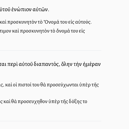
αὐτοῦ ἐνώπιον αὐτῶν.
 καὶ προσκυνητὸν τὸ Ὄνομά του εἰς αὐτούς.
τιμον καὶ προσκυνητὸν τὸ ὄνομά του εἰς
ται περὶ αὐτοῦ διαπαντός, ὅλην τὴν ἡμέραν
, καὶ οἱ πιστοί του θὰ προσεύχωνται ὑπὲρ τῆς
 καὶ θὰ προσευχηθοῦν ὑπὲρ τῆς δόξης τοῦ