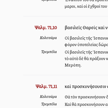
μαῦροι, καὶ οἱ ἐχθροί τ
Ψαλμ. 71,10
βασιλεῖς Θαρσὶς καὶ
Κολιτσάρα
Οἱ βασιλεῖς τῆς Ἰσπανι
φόρον ὑποτελείας δῶρα.
Τρεμπέλα
Οἱ βασιλεῖς τῆς Ἱσπανι
τὸ αὐτὸ δὲ θὰ πράξουν 
Μερόπη.
Ψαλμ. 71,11
καὶ προσκυνήσουσιν α
Κολιτσάρα
Θὰ τὸν προσκυνήσουν ὅλο
Τρεμπέλα
Καὶ θὰ προσκυνήσουν αὐτ