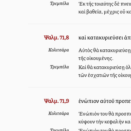
Τρεμπέλα
Ἐκ τῆς τοιαύτης δὲ πνε
καὶ βαθεῖα, μέχρις οὗ κ
Ψαλμ. 71,8
καὶ κατακυριεύσει ἀ
Κολιτσάρα
Αὐτὸς θὰ κατακυριεύσῃ 
τῆς οἰκουμένης.
Τρεμπέλα
Καὶ θὰ κατακυριεύσῃ ὁλ
τῶν ἐσχατιῶν τῆς οἰκου
Ψαλμ. 71,9
ἐνώπιον αὐτοῦ προπεσο
Κολιτσάρα
Ἐνώπιόν του θὰ προσπέσ
κύψουν τὴν κεφαλὴν κα
Τρεμπέλα
Ἐνώπιόν του θὰ προσπέσ