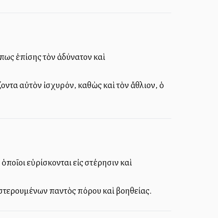
ὅπως ἐπίσης τὸν ἀδύνατον καὶ
οντα αὐτὸν ἰσχυρόν, καθὼς καὶ τὸν ἄθλιον, ὁ
ὁποῖοι εὑρίσκονται εἰς στέρησιν καὶ
 στερουμένων παντὸς πόρου καὶ βοηθείας.