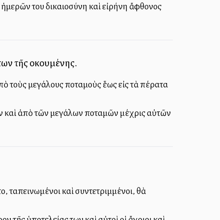
 ἡμερῶν του δικαιοσύνη καὶ εἰρήνη ἄφθονος
ων τῆς οἰκουμένης.
ἀπὸ τοὺς μεγάλους ποταμοὺς ἕως εἰς τὰ πέρατα
ὸν καὶ ἀπὸ τῶν μεγάλων ποταμῶν μέχρις αὐτῶν
ῦ, ταπεινωμένοι καὶ συντετριμμένοι, θὰ
 τῆς ὑποτελείας των καὶ αὐτοὶ οἱ ἄγριοι καὶ