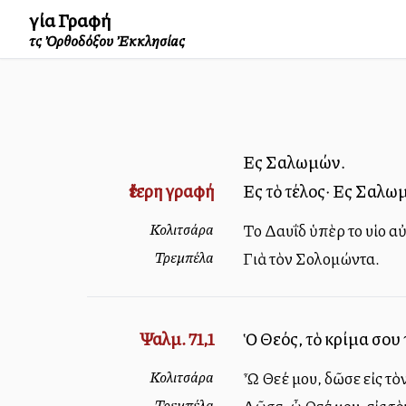
Ἁγία Γραφή
τῆς Ὀρθοδόξου Ἐκκλησίας
Εἰς Σαλωμών.
ἔτερη γραφή
Εἰς τὸ τέλος· Εἰς Σαλ
Κολιτσάρα
Τοῦ Δαυΐδ ὑπὲρ τοῦ υἱοῦ
Τρεμπέλα
Γιὰ τὸν Σολομώντα.
Ψαλμ. 71,1
Ὁ Θεός, τὸ κρίμα σου 
Κολιτσάρα
Ὦ Θεέ μου, δῶσε εἰς τὸν 
Τρεμπέλα