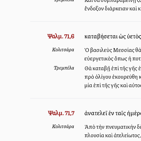
ἔνδοξον διάρκειαν καὶ 
Ψαλμ. 71,6
καταβήσεται ὡς ὑετὸς
Κολιτσάρα
Ὁ βασιλεὺς Μεσσίας θὰ 
εὐεργετικὸς ὅπως ἡ ποτ
Τρεμπέλα
Θὰ καταβῇ ἐπὶ τῆς γῆς ἐ
πρὸ ὀλίγου ἐκουρεύθη κ
μία ἐπὶ τῆς γῆς καὶ αὐτ
Ψαλμ. 71,7
ἀνατελεῖ ἐν ταῖς ἡμέρ
Κολιτσάρα
Ἀπὸ τὴν πνευματικὴν δὲ
πλουσία καὶ ἀτελείωτος,