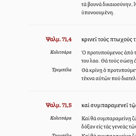
τὰ βουνὰ δικαιοσύνην,
ὑπονοουμένη.
Ψαλμ. 71,4
κρινεῖ τοὺς πτωχοὺς 
Κολιτσάρα
Ὁ προτυπούμενος ἀπὸ τ
του λαοῦ. Θὰ τοὺς σώσῃ
Τρεμπέλα
Θὰ κρίνῃ ὁ προτυπούμεν
τέκνα αὐτῶν ποὺ διατελο
Ψαλμ. 71,5
καὶ συμπαραμενεῖ τῷ 
Κολιτσάρα
Καὶ θὰ συμπαραμείνῃ ζῶ
δόξαν εἰς τὰς γενεὰς τῶ
Τρεμπέλα
Καὶ θὰ συμπαραμείνῃ ζῶ