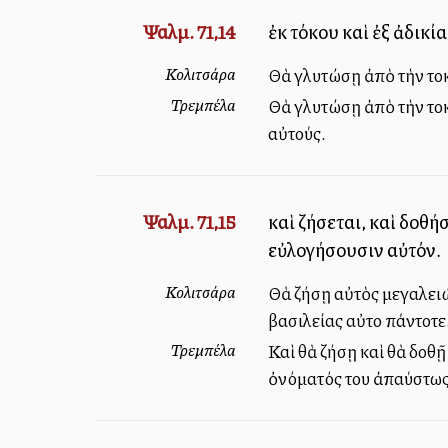
Ψαλμ. 71,14
ἐκ τόκου καὶ ἐξ ἀδικ
Κολιτσάρα
Θὰ γλυτώσῃ ἀπὸ τὴν τοκ
Τρεμπέλα
Θὰ γλυτώσῃ ἀπὸ τὴν τοκο
αὐτούς.
Ψαλμ. 71,15
καὶ ζήσεται, καὶ δοθ
εὐλογήσουσιν αὐτόν.
Κολιτσάρα
Θὰ ζήσῃ αὐτὸς μεγαλειώ
βασιλείας αὐτοῦ πάντοτε
Τρεμπέλα
Καὶ θὰ ζήσῃ καὶ θὰ δοθῇ
ὀνόματός του ἀπαύστως,