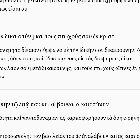
ν βασιλέα τὴν ἱκανότητα νὰ κρίνῃ καὶ νὰ δικάζῃ σύμφωνα πρ
πως εἶσαι σύ,
ἐν δικαιοσύνῃ καὶ τοὺς πτωχούς σου ἐν κρίσει.
ονέμῃ τὸ δίκαιον σύμφωνα μὲ τὴν ἰδικήν σου δικαιοσύνην. Δ
τοὺς ἀδυνάτους καὶ ἀδικουμένους εἰς τὰς διαφόρους δίκας.
 τὸν λαόν σου μετὰ δικαιοσύνης, καὶ τοὺς πτωχοὺς οἵτινες ἐν 
ιν.
ήνην τῷ λαῷ σου καὶ οἱ βουνοὶ δικαιοσύνην.
ότητα καὶ παντοδυναμίαν ἂς καρποφορήσουν τὰ ὄρη εἰρήνην 
ἀπροσωπόληπτον βασιλείαν του ἂς ἀναλάβουν καὶ ἂς καρποφο