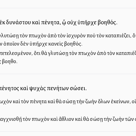
ἐκ δυνάστου καὶ πένητα, ᾧ οὐχ ὑπῆρχε βοηθός.
ὰ γλυτώσῃ τὸν πτωχὸν ἀπὸ τὸν ἰσχυρὸν ποὺ τὸν καταπιέζει, 
ν ὁποῖον δὲν ὑπῆρχε κανεὶς βοηθός.
ς τετελεσμένον, ὅτι θὰ γλυτώσῃ τὸν πτωχὸν ἀπὸ τὸν καταπιέζ
 βοηθοῦ.
πένητος καὶ ψυχὰς πενήτων σώσει.
χὸν καὶ τὸν πένητα καὶ θὰ σώσῃ τὴν ζωὴν ὅλων ἐκείνων, οἱ 
αγχνισθῇ τὸν πτωχὸν καὶ ἄθλιον καὶ θὰ σώσῃ τὴν ζωὴν τῶν