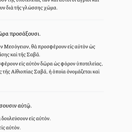
ψουν διὰ τῆς γλώσσης χῶμα.
δῶρα προσάξουσι.
τὴν Μεσόγειον, θὰ προσφέρουν εἰς αὐτὸν ὡς
ίσης καὶ τῆς Σαβᾶ.
οσφέρουν εἰς αὐτὸν δῶρα ὡς φόρον ὑποτελείας,
ς τῆς Αἰθιοπίας Σαβᾶ, ἡ ὁποία ὀνομάζεται καὶ
ύσουσιν αὐτῷ.
ὰ δουλεύσουν εἰς αὐτόν.
εἰς αὐτόν.