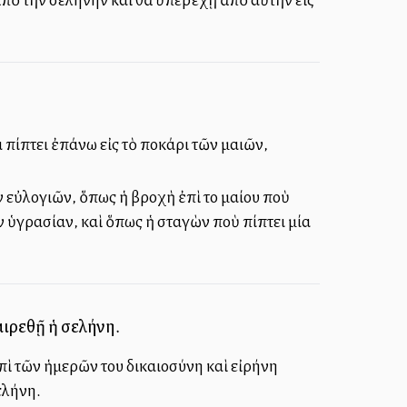
ίπτει ἐπάνω εἰς τὸ ποκάρι τῶν μαλλιῶν,
εὐλογιῶν, ὅπως ἡ βροχὴ ἐπὶ τοῦ μαλλίου ποὺ
 ὑγρασίαν, καὶ ὅπως ἡ σταγὼν ποὺ πίπτει μία
αιρεθῇ ἡ σελήνη.
πὶ τῶν ἡμερῶν του δικαιοσύνη καὶ εἰρήνη
ελήνη.