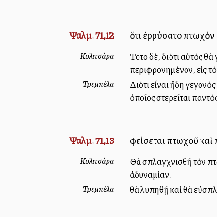
Ψαλμ. 71,12
ὅτι ἐρρύσατο πτωχὸν 
Κολιτσάρα
Τοῦτο δέ, διότι αὐτὸς θ
περιφρονημένον, εἰς τὸ
Τρεμπέλα
Διότι εἶναι ἤδη γεγονὸ
ὁποῖος στερεῖται παντὸς
Ψαλμ. 71,13
φείσεται πτωχοῦ καὶ 
Κολιτσάρα
Θὰ σπλαγχνισθῆ τὸν πτω
ἀδυναμίαν.
Τρεμπέλα
θὰ λυπηθῇ καὶ θὰ εὐσπλ