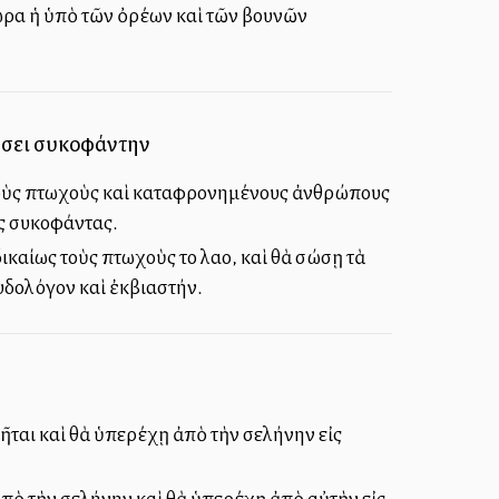
ώρα ἡ ὑπὸ τῶν ὀρέων καὶ τῶν βουνῶν
νώσει συκοφάντην
τοὺς πτωχοὺς καὶ καταφρονημένους ἀνθρώπους
ὺς συκοφάντας.
αίως τοὺς πτωχοὺς τοῦ λαοῦ, καὶ θὰ σώσῃ τὰ
ευδολόγον καὶ ἐκβιαστήν.
ῆται καὶ θὰ ὑπερέχῃ ἀπὸ τὴν σελήνην εἰς
ἀπὸ τὴν σελήνην καὶ θὰ ὑπερέχῃ ἀπὸ αὐτὴν εἰς