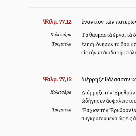
Ψαλμ. 77,12
ἐναντίον τῶν πατέρων
Κολιτσάρα
Τὰ θαυμαστὰ ἔργα, τὰ ὁ
Τρεμπέλα
ἐλησμόνησαν τὰ ὅσα ὑπ
εἰς τὴν πεδιάδα τῆς πό
Ψαλμ. 77,13
διέρρηξε θάλασσαν κα
Κολιτσάρα
Διέρρηξε τὴν Ἐρυθρὰν Θ
ὡδήγησεν ἀσφαλεῖς τοὺ
Τρεμπέλα
Ἔσχισε τὴν Ἐρυθρὰν θάλα
συγκρατούμενα ὡς εἰς 