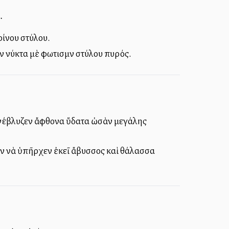
.
ρίνου στύλου.
ν νύκτα μὲ φωτισμὸν στύλου πυρός.
 ἀνέβλυζεν ἄφθονα ὕδατα ὠσὰν μεγάλης
ὰν νὰ ὑπῆρχεν ἐκεῖ ἄβυσσος καὶ θάλασσα