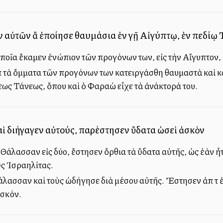
 αὐτῶν ἃ ἐποίησε θαυμάσια ἐν γῇ Αἰγύπτῳ, ἐν πεδίῳ 
ποῖα ἔκαμεν ἐνώπιον τῶν προγόνων των, εἰς τὴν Αἴγυπτον, 
ὸ τὰ ὄμματα τῶν προγόνων των κατειργάσθη θαυμαστὰ καὶ κ
λεως Τάνεως, ὅπου καὶ ὁ Φαραὼ εἶχε τὰ ἀνάκτορά του.
ὶ διήγαγεν αὐτούς, παρέστησεν ὕδατα ὡσεὶ ἀσκὸν
άλασσαν εἰς δύο, ἔστησεν ὄρθια τὰ ὕδατα αὐτῆς, ὡς ἐὰν ἦτ
ς Ἰσραηλίτας.
σσαν καὶ τοὺς ὡδήγησε διὰ μέσου αὐτῆς. Ἔστησεν ἀπὸ τὸ ἐν μ
ἀσκόν.