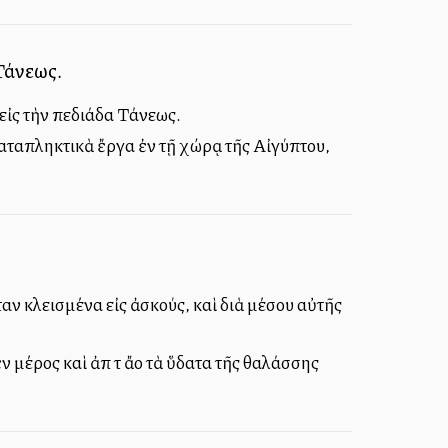
Τάνεως.
εἰς τὴν πεδιάδα Τάνεως.
αταπληκτικὰ ἔργα ἐν τῇ χώρᾳ τῆς Αἰγύπτου,
αν κλεισμένα εἰς ἀσκούς, καὶ διὰ μέσου αὐτῆς
έρος καὶ ἀπὸ τὸ ἄλλο τὰ ὕδατα τῆς θαλάσσης