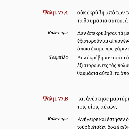
Ψαλμ. 77,4
οὐκ ἐκρύβη ἀπὸ τῶν τέ
τὰ θαυμάσια αὐτοῦ, ἃ
Κολιτσάρα
Δὲν ἀπεκρύβησαν τὰ μεγ
ἐξιστοροῦνται αἱ πανέν
ὁποῖα ἔκαμε πρὸς χάριν 
Τρεμπέλα
Δὲν ἐκρύβησαν ταῦτα ἀπὸ
ἐξιστορούντες τὰς πολυ
θαυμάσια αὐτοῦ, τὰ ὁπο
Ψαλμ. 77,5
καὶ ἀνέστησε μαρτύρι
τοῖς υἱοῖς αὐτῶν,
Κολιτσάρα
Ἀνήγειρε καὶ ἔστησεν ὁ
τοὺς διέταξεν ὅσα ἐκεῖν