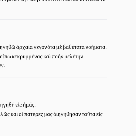
διηγηθῶ ἀρχαία γεγονότα μὲ βαθύτατα νοήματα.
εἴπω κεκρυμμένας καὶ πολλὴν μελέτην
υς.
ιηγηθῆ εἰς ἡμᾶς.
λῶς καὶ οἱ πατέρες μας διηγήθησαν ταῦτα εἰς