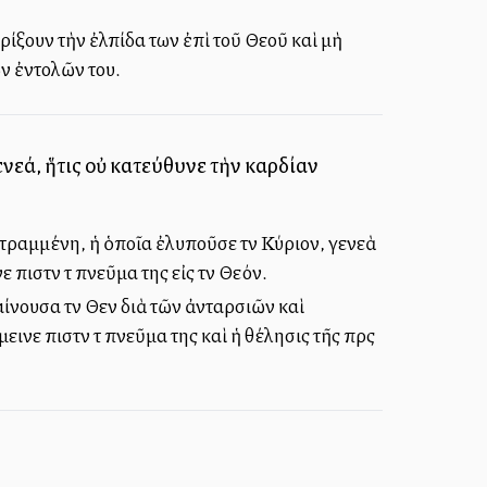
ρίξουν τὴν ἐλπίδα των ἐπὶ τοῦ Θεοῦ καὶ μὴ
ν ἐντολῶν του.
ενεά, ἥτις οὐ κατεύθυνε τὴν καρδίαν
στραμμένη, ἡ ὁποῖα ἐλυποῦσε τὸν Κύριον, γενεὰ
ιστὸν τὸ πνεῦμα της εἰς τὸν Θεόν.
ίνουσα τὸν Θεὸν διὰ τῶν ἀνταρσιῶν καὶ
νε πιστὸν τὸ πνεῦμα της καὶ ἡ θέλησις τῆς πρὸς