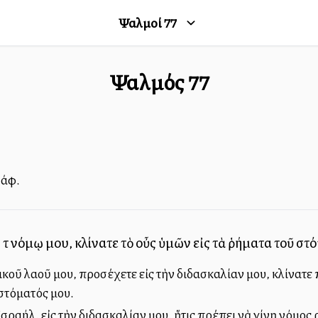
Ψαλμοί
77
Ψαλμός
77
σάφ.
τῷ νόμῳ μου, κλίνατε τὸ οὖς ὑμῶν εἰς τὰ ῥήματα τοῦ στ
οῦ λαοῦ μου, προσέχετε εἰς τὴν διδασκαλίαν μου, κλίνατε π
στόματός μου.
ραήλ, εἰς τὴν διδασκαλίαν μου, ἥτις πρέπει νὰ γίνῃ νόμος ρ