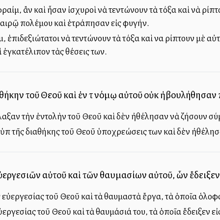
ραίμ, ἂν καὶ ἦσαν ἰσχυροὶ νὰ τεντώνουν τὰ τόξα καὶ νὰ ρίπτ
 καιρῷ πολέμου καὶ ἐτράπησαν εἰς φυγήν.
, ἐπιδεξιώτατοι νὰ τεντώνουν τὰ τόξα καὶ να ρίπτουν μὲ αὐ
 ἐγκατέλιπον τὰς θέσεις των.
θήκην τοῦ Θεοῦ καὶ ἐν τῷ νόμῳ αὐτοῦ οὐκ ἠβουλήθησαν
ύλαξαν τὴν ἐντολὴν τοῦ Θεοῦ καὶ δὲν ἠθέλησαν νὰ ζήσουν σύ
 ὑπὸ τῆς διαθήκης τοῦ Θεοῦ ὑποχρεώσεις των καὶ δὲν ἠθέλησ
ὐεργεσιῶν αὐτοῦ καὶ τῶν θαυμασίων αὐτοῦ, ὧν ἔδειξεν
εὐεργεσίας τοῦ Θεοῦ καὶ τὰ θαυμαστὰ ἔργα, τὰ ὁποῖα ὁλοφάν
ργεσίας τοῦ Θεοῦ καὶ τὰ θαυμάσιά του, τὰ ὁποῖα ἔδειξεν εἰ