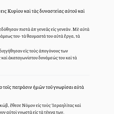
σεις Κυρίου καὶ τὰς δυναστείας αὐτοῦ καὶ
εδόθησαν πιστὰ ἀπὸ γενεᾶς εἰς γενεάν. Μὲ αὐτὰ
άμεως του· τὰ θαυμαστά του αὐτὰ ἔργα, τὰ
ὰ διηγήθησαν εἰς τοὺς ἀπογόνους των
 καὶ ἀκαταγωνίστου δυνάμεώς του καὶ τὰ
ο τοῖς πατράσιν ἡμῶν τοῦ γνωρίσαι αὐτὰ
ώβ, ἔθεσε Νόμον εἰς τοὺς Ἰσραηλίτας καὶ
υν αὐτοὶ γνωστὰ εἰς τὰ τέκνα των.