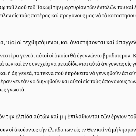
ῳ τοῦ λαοῦ τοῦ Ἰακὼβ τὴν μαρτυρίαν τῶν ἐντολῶν του καὶ 
ειλεν εἰς τοὺς πατέρας καὶ προγόνους μας νὰ τὰ καταστήσου
ρα, υἱοὶ οἱ τεχθησόμενοι, καὶ ἀναστήσονται καὶ ἀπαγγελ
νεστέρα γενεά, αὐτοὶ οἱ ὁποῖοι θὰ ἐγεννῶντο βραδύτερον. Κ
ιά των καὶ ἐν συνεχείᾳ νὰ μεταδίδωνται αὐτὰ ἀπὸ γενεᾶς εἰς 
αὶ ἡ ἄλλη γενεά, τὰ τέκνα ποὺ ἐπρόκειτο νὰ γεννηθοῦν ἀπὸ αὐ
ραν γενεὰν νὰ διηγηθοῦν καὶ αὐτοὶ εἰς τοὺς ἀπογόνους των,
εως γνωστά.
εὸν τὴν ἐλπίδα αὐτῶν καὶ μὴ ἐπιλάθωνται τῶν ἔργων το
ουν οἱ ἀκούοντες τὴν ἐλπίδα των εἰς τὸν Θεὸν καὶ νὰ μὴ λησμο