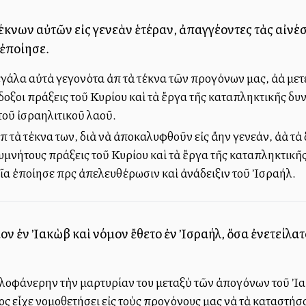
κνων αὐτῶν εἰς γενεὰν ἑτέραν, ἀπαγγέλλοντες τὰς αἰνέ
 ἐποίησε.
άλα αὐτὰ γεγονότα ἀπὸ τὰ τέκνα τῶν προγόνων μας, ἀλλὰ μετ
δοξοι πράξεις τοῦ Κυρίου καὶ τὰ ἔργα τῆς καταπληκτικῆς δυν
τοῦ ἰσραηλιτικοῦ λαοῦ.
 τὰ τέκνα των, διὰ νὰ ἀποκαλυφθοῦν εἰς ἄλλην γενεάν, ἀλλὰ τ
υμνήτους πράξεις τοῦ Κυρίου καὶ τὰ ἔργα τῆς καταπληκτικῆς
ῖα ἐποίησε πρὸς ἀπελευθέρωσιν καὶ ἀνάδειξιν τοῦ Ἰσραήλ.
ον ἐν Ἰακὼβ καὶ νόμον ἔθετο ἐν Ἰσραήλ, ὅσα ἐνετείλατ
λοφάνερην τὴν μαρτυρίαν του μεταξὺ τῶν ἀπογόνων τοῦ Ἰακ
ος εἶχε νομοθετήσει εἰς τοὺς προγόνους μας νὰ τὰ καταστήσο