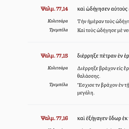
Ψαλμ. 77,14
καὶ ὡδήγησεν αὐτοὺς 
Κολιτσάρα
Τὴν ἡμέραν τοὺς ὡδήγησε
Τρεμπέλα
Καὶ τοὺς ὡδήγησε μὲ νε
Ψαλμ. 77,15
διέρρηξε πέτραν ἐν ἐ
Κολιτσάρα
Διέρρηξε βράχον εἰς ἔρ
θαλάσσης.
Τρεμπέλα
Ἔσχισε τὸν βράχον ἐν τ
μεγάλη.
Ψαλμ. 77,16
καὶ ἐξήγαγεν ὕδωρ ἐκ