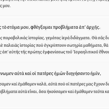
ς μου.
 τὸ στόμα μου, φθέγξομαι προβλήματα ἀπ’ ἀρχῆς.
ς παραβολικὰς ἱστορίας, γεμάτας ἱερὰ διδάγματα. Θὰ σᾶς 
 μὲ παλαιὰς ἱστορίας ποὺ ἐγκρύπτουν σωτηρία μαθήματα, θὰ 
 ἀπ’ αὐτῆς τῆς πρώτης ἐμφανίσεως τοῦ Ἰσραηλιτικοῦ ἔθνο
νωμεν αὐτὰ καὶ οἱ πατέρες ἡμῶν διηγήσαντο ἡμῖν,
ύσαμεν καὶ ἐμάθαμεν καλά, αὐτὰ ποὺ οἱ πατέρες μας ἔχουν δ
οβλήματα αὐτὰ εἶναι, ὅσα ἠκούσαμεν καὶ ἐμάθαμεν ταῦτα κα