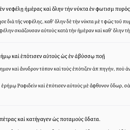
ἐν νεφέλῃ ἡμέρας καὶ ὅλην τὴν νύκτα ἐν φωτισμῷ πυρός
 διὰ τῆς νεφέλης, καθ’ ὅλην δὲ τὴν νύκτα μὲ τὸ φῶς τοῦ πυ
φέλην σκιάζουσαν αὐτοὺς κατὰ τὴν ἡμέραν καὶ καθ’ ὅλην τὴ
ρήμῳ καὶ ἐπότισεν αὐτοὺς ὡς ἐν ἀβύσσῳ πολλῇ
ημον καὶ ἄνυδρον τόπον καὶ τοὺς ἐπότιζεν ἀπὸ πηγήν, ποὺ
ῇ ἐρήμῳ Ραφιδεὶν καὶ ἐπότισεν αὐτοὺς μὲ ἄφθονον ὕδωρ, σ
 πέτρας καὶ κατήγαγεν ὡς ποταμοὺς ὕδατα.