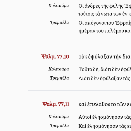
Κολιτσάρα
Οἱ ἄνδρες τῆς φυλῆς Ἐφ
τούτοις τὰ νῶτα των ἐν
Τρεμπέλα
Οἱ ἀπόγονοι τοῦ Ἐφραίμ
ἡμέραν τοῦ πολέμου καὶ
Ψαλμ. 77,10
οὐκ ἐφύλαξαν τὴν δια
Κολιτσάρα
Τοῦτο δέ, διότι δὲν ἐφ
Τρεμπέλα
Διότι δὲν ἐφύλαξαν τὰς
Ψαλμ. 77,11
καὶ ἐπελάθοντο τῶν ε
Κολιτσάρα
Αὐτοὶ ἐλησμόνησαν τὰς 
Τρεμπέλα
Καὶ ἐλησμόνησαν τὰς εὐε