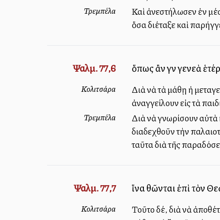
Τρεμπέλα
Καὶ ἀνεστήλωσεν ἐν μέσ
ὅσα διέταξε καὶ παρήγγ
Ψαλμ. 77,6
ὅπως ἂν γνῷ γενεὰ ἑτέ
Κολιτσάρα
Διὰ νὰ τὰ μάθῃ ἡ μεταγε
ἀναγγείλουν εἰς τὰ παιδ
Τρεμπέλα
Διὰ νὰ γνωρίσουν αὐτὰ κ
διαδεχθοῦν τὴν παλαιοτέ
ταῦτα διὰ τῆς παραδόσ
Ψαλμ. 77,7
ἵνα θῶνται ἐπὶ τὸν Θ
Κολιτσάρα
Τοῦτο δέ, διὰ νὰ ἀποθέτ