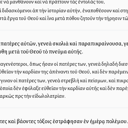
ε νὰ μανθάνουν καὶ νὰ πράττουν τὰς ἐντολάς του,
 διδασκόμενοι ἀπὸ τὴν ἱστορίαν αὐτήν, ἐναποθέσουν καὶ στη
ὰ ἔργα τοῦ Θεοῦ καὶ ἶνα μετὰ πόθου ζητοῦν τὴν τήρησιν τῶ
ἱ πατέρες αὐτῶν, γενεὰ σκολιὰ καὶ παραπικραίνουσα, γ
ώθη μετὰ τοῦ Θεοῦ τὸ πνεῦμα αὐτῆς.
εταγενέστεροι, ὅπως ἦσαν οἱ πατέρες των, γενεὰ δηλαδὴ διε
θεῖαν τὴν καρδίαν της ἀπέναντι τοῦ Θεοῦ, καὶ δὲν παρέμεινε π
γιναν οἱ πατέρες των, γενεὰ στρεβλὴ καὶ πείσμων, καὶ πικρα
 ὁποία δὲν ἐφύλαξε εὐθεῖαν τὴν καρδίαν αὐτῆς καὶ δὲν παρέμει
διαρκῶς πρὸς τὴν εἰδωλολατρίαν.
τες καὶ βάλλοντες τόξοις ἐστράφησαν ἐν ἡμέρᾳ πολέμου.