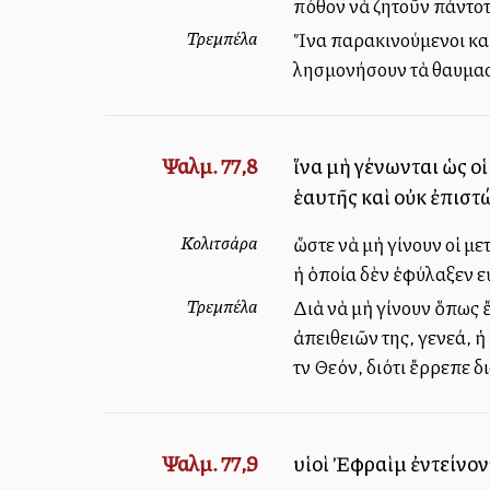
πόθον νὰ ζητοῦν πάντοτ
Τρεμπέλα
Ἵνα παρακινούμενοι καὶ
λησμονήσουν τὰ θαυμαστ
Ψαλμ. 77,8
ἵνα μὴ γένωνται ὡς ο
ἑαυτῆς καὶ οὐκ ἐπιστ
Κολιτσάρα
ὥστε νὰ μὴ γίνουν οἱ μ
ἡ ὁποία δὲν ἐφύλαξεν εὐ
Τρεμπέλα
Διὰ νὰ μὴ γίνουν ὅπως ἔ
ἀπειθειῶν της, γενεά, ἡ
τὸν Θεόν, διότι ἔρρεπε 
Ψαλμ. 77,9
υἱοὶ Ἐφραὶμ ἐντείνον