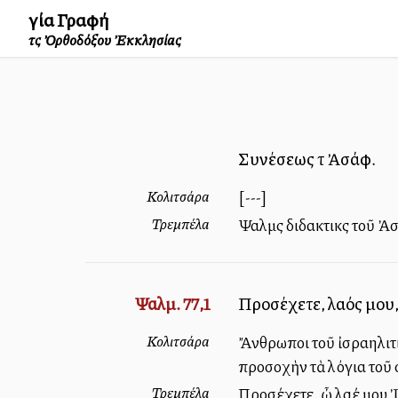
Ἁγία Γραφή
τῆς Ὀρθοδόξου Ἐκκλησίας
Συνέσεως τῷ Ἀσάφ.
Κολιτσάρα
[---]
Τρεμπέλα
Ψαλμὸς διδακτικὸς τοῦ Ἀ
Ψαλμ. 77,1
Προσέχετε, λαός μου, 
Κολιτσάρα
Ἄνθρωποι τοῦ ἰσραηλιτικ
προσοχὴν τὰ λόγια τοῦ 
Τρεμπέλα
Προσέχετε, ὦ λαέ μου Ἰσ