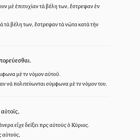
ουν μὲ ἐπιτυχίαν τὰ βέλη των, ἔστρεψαν ἐν
τὰ τὰ βέλη των, ἔστρεψαν τὰ νῶτα κατὰ τὴν
 πορεύεσθαι.
μφωνα μὲ τὸν νόμον αὐτοῦ.
αν νὰ πολιτεύωνται σύμφωνα μὲ τὸν νόμον του.
 αὐτοῖς,
ερα εἶχε δείξει πρὸς αὐτοὺς ὁ Κύριος.
ς αὐτούς,