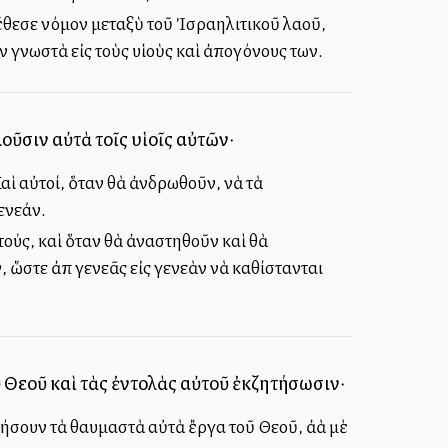
ἔθεσε νόμον μεταξὺ τοῦ Ἰσραηλιτικοῦ λαοῦ,
ν γνωστὰ εἰς τοὺς υἱοὺς καὶ ἀπογόνους των.
οῦσιν αὐτὰ τοῖς υἱοῖς αὐτῶν·
αὶ αὐτοί, ὅταν θὰ ἀνδρωθοῦν, νὰ τὰ
γενεάν.
τούς, καὶ ὅταν θὰ ἀναστηθοῦν καὶ θὰ
 ὥστε ἀπὸ γενεᾶς εἰς γενεὰν νὰ καθίστανται
ῦ Θεοῦ καὶ τὰς ἐντολὰς αὐτοῦ ἐκζητήσωσιν·
νήσουν τὰ θαυμαστὰ αὐτὰ ἔργα τοῦ Θεοῦ, ἀλλὰ μὲ