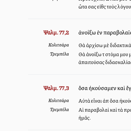
ὦτα σας εἰθς τοὺς λόγου
Ψαλμ. 77,2
ἀνοίξω ἐν παραβολαῖς
Κολιτσάρα
Θὰ ἀρχίσω μὲ διδακτικὰ
Τρεμπέλα
Θὰ ἀνοίξω τὸ στόμα μου
ἀπαιτούσας διδασκαλίας
Ψαλμ. 77,3
ὅσα ἠκούσαμεν καὶ ἔγ
Κολιτσάρα
Αὐτὰ εἶναι ἀπὸ ὅσα ἠκο
Τρεμπέλα
Αἱ παραβολαὶ καὶ τὰ πρ
ἡμᾶς.