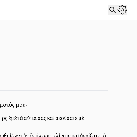
όματός μου·
ρὸς ἐμὲ τὰ αὐτιά σας καὶ ἀκούσατε μὲ
υθμίζων τὴν ζωήν σου, κλίνατε καὶ ἀνοίξατε τὰ