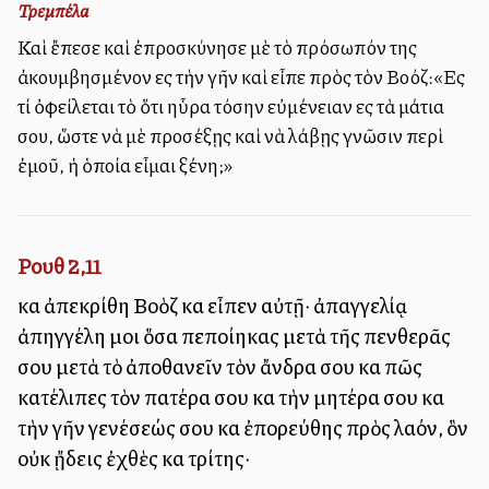
Τρεμπέλα
Καὶ ἔπεσε καὶ ἐπροσκύνησε μὲ τὸ πρόσωπόν της
ἀκουμβησμένον εἰς τὴν γῆν καὶ εἶπε πρὸς τὸν Βοόζ:«Εἰς
τί ὀφείλεται τὸ ὅτι ηὗρα τόσην εὐμένειαν εἰς τὰ μάτια
σου, ὥστε νὰ μὲ προσέξῃς καὶ νὰ λάβῃς γνῶσιν περὶ
ἐμοῦ, ἡ ὁποία εἶμαι ξένη;»
Ρουθ 2,11
καὶ ἀπεκρίθη Βοὸζ καὶ εἶπεν αὐτῇ· ἀπαγγελίᾳ
ἀπηγγέλη μοι ὅσα πεποίηκας μετὰ τῆς πενθερᾶς
σου μετὰ τὸ ἀποθανεῖν τὸν ἄνδρα σου καὶ πῶς
κατέλιπες τὸν πατέρα σου καὶ τὴν μητέρα σου καὶ
τὴν γῆν γενέσεώς σου καὶ ἐπορεύθης πρὸς λαόν, ὃν
οὐκ ᾔδεις ἐχθὲς καὶ τρίτης·