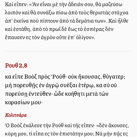
Καὶ εἶπεν: «Ἂν εἶναι μὲ τὴν ἄδειάν σου, θὰ μαζεύσω
λοιπὸν καὶ θὰ συνάξω πίσω ἀπὸ τοὺς θεριστὰς στάχυα
ἀπ’ ἐκεῖνα ποὺ πίπτουν ἀπὸ τὰ δεμάτια των». Καὶ ἦλθε
καὶ ἐστάθη, ἀπὸ τὸ πρωΐ δὲ ἕως τὸ ἑσπέρας δὲν
ἔπαυσεν εἰς τὸν ἀγρὸν οὔτε ἐπ’ ὀλίγον».
Ρουθ 2,8
καὶ εἶπε Βοὸζ πρὸς Ῥούθ· οὐκ ἤκουσας, θύγατερ;
μὴ πορευθῇς ἐν ἀγρῷ συλλέξαι ἑτέρῳ, καὶ σὺ οὐ
πορεύσῃ ἐντεῦθεν· ὧδε κολλήθητι μετὰ τῶν
κορασίων μου·
Κολιτσάρα
Ὁ Βοὸζ ἐκάλεσε τὴν Ρούθ καὶ τῆς εἶπεν· «δὲν ἄκουσες,
κόρη μου, τί εἶπα εἰς τὸν ἐπιστάτην μου; Νὰ μὴν πᾷς εἰς