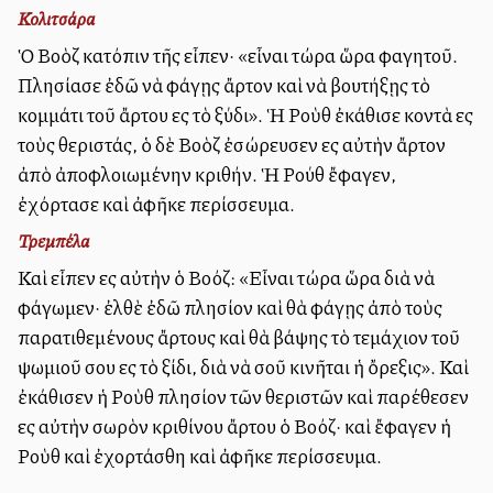
Κολιτσάρα
Ὁ Βοὸζ κατόπιν τῆς εἶπεν· «εἶναι τώρα ὥρα φαγητοῦ.
Πλησίασε ἐδῶ νὰ φάγῃς ἄρτον καὶ νὰ βουτήξῃς τὸ
κομμάτι τοῦ ἄρτου εἰς τὸ ξύδι». Ἡ Ροὺθ ἐκάθισε κοντὰ εἰς
τοὺς θεριστάς, ὁ δὲ Βοὸζ ἐσώρευσεν εἰς αὐτὴν ἄρτον
ἀπὸ ἀποφλοιωμένην κριθήν. Ἡ Ρούθ ἔφαγεν,
ἐχόρτασε καὶ ἀφῆκε περίσσευμα.
Τρεμπέλα
Καὶ εἶπεν εἰς αὐτὴν ὁ Βοόζ: «Εἶναι τώρα ὥρα διὰ νὰ
φάγωμεν· ἐλθὲ ἐδῶ πλησίον καὶ θὰ φάγῃς ἀπὸ τοὺς
παρατιθεμένους ἄρτους καὶ θὰ βάψης τὸ τεμάχιον τοῦ
ψωμιοῦ σου εἰς τὸ ξίδι, διὰ νὰ σοῦ κινῆται ἡ ὄρεξις». Καὶ
ἐκάθισεν ἡ Ροὺθ πλησίον τῶν θεριστῶν καὶ παρέθεσεν
εἰς αὐτὴν σωρὸν κριθίνου ἄρτου ὁ Βοόζ· καὶ ἔφαγεν ἡ
Ροὺθ καὶ ἐχορτάσθη καὶ ἀφῆκε περίσσευμα.