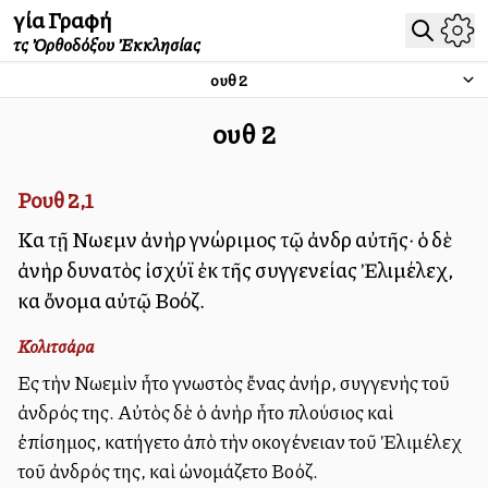
Ἁγία Γραφή
τῆς Ὀρθοδόξου Ἐκκλησίας
Ῥουθ
2
Ῥουθ
2
Ρουθ 2,1
Καὶ τῇ Νωεμὶν ἀνὴρ γνώριμος τῷ ἀνδρὶ αὐτῆς· ὁ δὲ
ἀνὴρ δυνατὸς ἰσχύϊ ἐκ τῆς συγγενείας Ἐλιμέλεχ,
καὶ ὄνομα αὐτῷ Βοόζ.
Κολιτσάρα
Εἰς τὴν Νωεμὶν ἦτο γνωστὸς ἔνας ἀνήρ, συγγενὴς τοῦ
ἀνδρός της. Αὐτὸς δὲ ὁ ἀνὴρ ἦτο πλούσιος καὶ
ἐπίσημος, κατήγετο ἀπὸ τὴν οἰκογένειαν τοῦ Ἐλιμέλεχ
τοῦ ἀνδρός της, καὶ ὠνομάζετο Βοόζ.