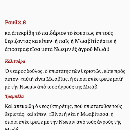
Ρουθ 2,6
καὶ ἀπεκρίθη τὸ παιδάριον τὸ ἐφεστὼς ἐπὶ τοὺς
θερίζοντας καὶ εἶπεν· ἡ παῖς ἡ Μωαβῖτίς ἐστιν ἡ
ἀποστραφεῖσα μετὰ Νωεμὶν ἐξ ἀγροῦ Μωὰβ
Κολιτσάρα
Ὁ νεαρὸς δοῦλος, ὁ ἐπιστάτης τῶν θεριστῶν, εἶπε πρὸς
αὐτόν· «αὐτὴ εἶναι Μωαβῖτις, ἡ ὁποία ἐπέστρεψε μαζῆ
μὲ τὴν Νωεμὶν ἀπὸ τοὺς ἀγροὺς τῆς Μωάβ.
Τρεμπέλα
Καὶ ἀπεκρίθη ὁ νέος ὑπηρέτης, ποὺ ἐπιστατοῦσε τοὺς
θεριστάς, καὶ εἶπεν: «Εἶναι ἡ νέα ἡ Μωαβίτισσα, ἡ
ὁποία ἐπέστρεψε μὲ τὴν Νωεμὶν ἀπὸ τοὺς ἀγροὺς τῆς
Μωάβ.