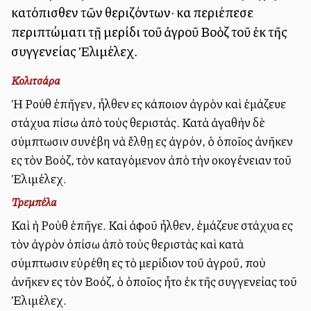
κατόπισθεν τῶν θεριζόντων· καὶ περιέπεσε
περιπτώματι τῇ μερίδι τοῦ ἀγροῦ Βοὸζ τοῦ ἐκ τῆς
συγγενείας Ἐλιμέλεχ.
Κολιτσάρα
Ἡ Ρούθ ἐπῆγεν, ἦλθεν εἰς κάποιον ἀγρὸν καὶ ἐμάζευε
στάχυα πίσω ἀπὸ τοὺς θεριστάς. Κατὰ ἀγαθὴν δὲ
σύμπτωσιν συνέβη νὰ ἔλθῃ εἰς ἀγρόν, ὁ ὁποῖος ἀνῆκεν
εἰς τὸν Βοόζ, τὸν καταγόμενον ἀπὸ τὴν οἰκογένειαν τοῦ
Ἐλιμέλεχ.
Τρεμπέλα
Καὶ ἡ Ροὺθ ἐπῆγε. Καὶ ἀφοῦ ἦλθεν, ἐμάζευε στάχυα εἰς
τὸν ἀγρὸν ὀπίσω ἀπὸ τοὺς θεριστὰς καὶ κατὰ
σύμπτωσιν εὑρέθη εἰς τὸ μερίδιον τοῦ ἀγροῦ, ποὺ
ἀνῆκεν εἰς τὸν Βοόζ, ὁ ὁποῖος ἦτο ἐκ τῆς συγγενείας τοῦ
Ἐλιμέλεχ.