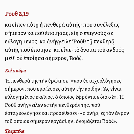
Ρουθ 2,19
καὶ εἶπεν αὐτῇ ἡ πενθερὰ αὐτῆς· ποῦ συνέλεξας
σήμερον καὶ ποῦ ἐποίησας; εἴη ὁ ἐπιγνούς σε
εὐλογημένος. καὶ ἀνήγγειλε Ῥοὺθ τῇ πενθερᾷ
αὐτῆς ποῦ ἐποίησε, καὶ εἶπε· τὸ ὄνομα τοῦ ἀνδρός,
μεθ’ οὗ ἐποίησα σήμερον, Βοόζ.
Κολιτσάρα
Ἡ πενθερά της τὴν ἐρώτησε· «ποῦ ἐσταχυολόγησες
σήμερον, ποῦ ἐμάζευσες αὐτὴν τὴν κριθήν; Ἂς εἶναι
εὐλογημένος ἐκεῖνος, ὁ ὁποῖος ἐφρόντισε διὰ σέ». Ἡ
Ροὺθ ἀνήγγειλεν εἰς τὴν πενθεράν της, ποῦ
ἐσταχυολόγησε καὶ προσέθεσεν· «ὁ ἀνήρ, εἰς τὸν ἀγρὸν
τοῦ ὁποίου σήμερον εἰργάσθην, ὀνομάζεται Βοόζ».
Τρεμπέλα