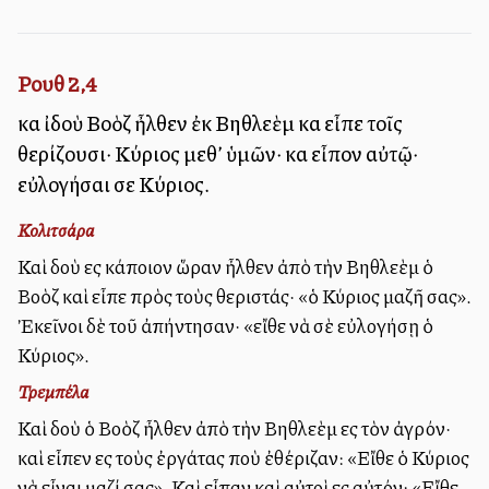
Ρουθ 2,4
καὶ ἰδοὺ Βοὸζ ἦλθεν ἐκ Βηθλεὲμ καὶ εἶπε τοῖς
θερίζουσι· Κύριος μεθ’ ὑμῶν· καὶ εἶπον αὐτῷ·
εὐλογήσαι σε Κύριος.
Κολιτσάρα
Καὶ ἰδοὺ εἰς κάποιον ὥραν ἦλθεν ἀπὸ τὴν Βηθλεὲμ ὁ
Βοὸζ καὶ εἶπε πρὸς τοὺς θεριστάς· «ὁ Κύριος μαζῆ σας».
Ἐκεῖνοι δὲ τοῦ ἀπήντησαν· «εἴθε νὰ σὲ εὐλογήσῃ ὁ
Κύριος».
Τρεμπέλα
Καὶ ἰδοὺ ὁ Βοὸζ ἦλθεν ἀπὸ τὴν Βηθλεὲμ εἰς τὸν ἀγρόν·
καὶ εἶπεν εἰς τοὺς ἐργάτας ποὺ ἐθέριζαν: «Εἴθε ὁ Κύριος
νὰ εἶναι μαζί σας». Καὶ εἶπαν καὶ αὐτοὶ εἰς αὐτόν: «Εἴθε