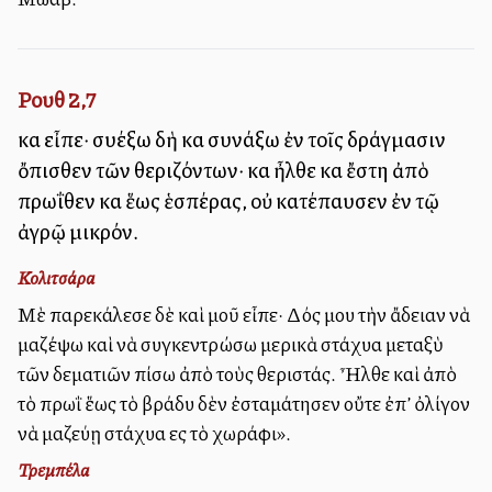
Ρουθ 2,7
καὶ εἶπε· συλλέξω δὴ καὶ συνάξω ἐν τοῖς δράγμασιν
ὄπισθεν τῶν θεριζόντων· καὶ ἦλθε καὶ ἔστη ἀπὸ
πρωΐθεν καὶ ἕως ἑσπέρας, οὐ κατέπαυσεν ἐν τῷ
ἀγρῷ μικρόν.
Κολιτσάρα
Μὲ παρεκάλεσε δὲ καὶ μοῦ εἶπε· Δός μου τὴν ἄδειαν νὰ
μαζέψω καὶ νὰ συγκεντρώσω μερικὰ στάχυα μεταξὺ
τῶν δεματιῶν πίσω ἀπὸ τοὺς θεριστάς. Ἦλθε καὶ ἀπὸ
τὸ πρωῒ ἕως τὸ βράδυ δὲν ἐσταμάτησεν οὔτε ἐπ’ ὀλίγον
νὰ μαζεύῃ στάχυα εἰς τὸ χωράφι».
Τρεμπέλα