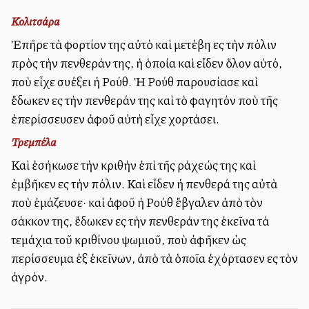
Κολιτσάρα
Ἐπῆρε τὰ φορτίον της αὐτὸ καὶ μετέβη εἰς τὴν πόλιν
πρὸς τὴν πενθεράν της, ἡ ὁποία καὶ εἶδεν ὅλον αὐτό,
ποὺ εἶχε συλλέξει ἡ Ρούθ. Ἡ Ρούθ παρουσίασε καὶ
ἔδωκεν εἰς τὴν πενθεράν της καὶ τὸ φαγητόν ποὺ τῆς
ἐπερίσσευσεν ἀφοῦ αὐτὴ εἶχε χορτάσει.
Τρεμπέλα
Καὶ ἐσήκωσε τὴν κριθὴν ἐπὶ τῆς ράχεώς της καὶ
ἐμβῆκεν εἰς τὴν πόλιν. Καὶ εἶδεν ἡ πενθερά της αὐτὰ
ποὺ ἐμάζευσε· καὶ ἀφοῦ ἡ Ροὺθ ἔβγαλεν ἀπὸ τὸν
σάκκον της, ἔδωκεν εἰς τὴν πενθεράν της ἐκεῖνα τὰ
τεμάχια τοῦ κριθίνου ψωμιοῦ, ποὺ ἀφῆκεν ὡς
περίσσευμα ἐξ ἐκεῖνων, ἀπὸ τὰ ὁποῖα ἐχόρτασεν εἰς τὸν
ἀγρόν.