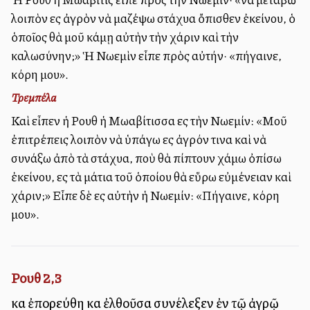
λοιπὸν εἰς ἀγρὸν νὰ μαζέψω στάχυα ὄπισθεν ἐκείνου, ὁ
ὁποῖος θὰ μοῦ κάμῃ αὐτὴν τὴν χάριν καὶ τὴν
καλωσύνην;» Ἡ Νωεμὶν εἶπε πρὸς αὐτήν· «πήγαινε,
κόρη μου».
Τρεμπέλα
Καὶ εἶπεν ἡ Ρουθ ἡ Μωαβίτισσα εἰς τὴν Νωεμίν: «Μοῦ
ἐπιτρέπεις λοιπὸν νὰ ὑπάγω εἰς ἀγρόν τινα καὶ νὰ
συνάξω ἀπὸ τὰ στάχυα, ποὺ θὰ πίπτουν χάμω ὀπίσω
ἐκείνου, εἰς τὰ μάτια τοῦ ὁποίου θὰ εὕρω εὐμένειαν καὶ
χάριν;» Εἶπε δὲ εἰς αὐτὴν ἡ Νωεμίν: «Πήγαινε, κόρη
μου».
Ρουθ 2,3
καὶ ἐπορεύθη καὶ ἐλθοῦσα συνέλεξεν ἐν τῷ ἀγρῷ