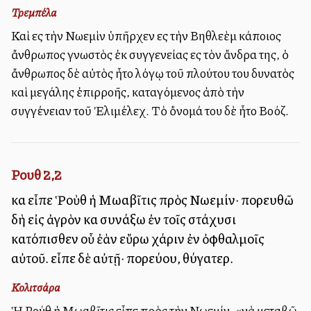
Τρεμπέλα
Καὶ εἰς τὴν Νωεμὶν ὑπῆρχεν εἰς τὴν Βηθλεὲμ κάποιος
ἄνθρωπος γνωστὸς ἐκ συγγενείας εἰς τὸν ἄνδρα της, ὁ
ἄνθρωπος δὲ αὐτὸς ἦτο λόγῳ τοῦ πλούτου του δυνατὸς
καὶ μεγάλης ἐπιρροῆς, καταγόμενος ἀπὸ τὴν
συγγένειαν τοῦ Ἐλιμέλεχ. Τὸ ὄνομά του δὲ ἦτο Βοόζ.
Ρουθ 2,2
καὶ εἶπε Ῥοὺθ ἡ Μωαβῖτις πρὸς Νωεμίν· πορευθῶ
δὴ εἰς ἀγρὸν καὶ συνάξω ἐν τοῖς στάχυσι
κατόπισθεν οὗ ἐὰν εὕρω χάριν ἐν ὀφθαλμοῖς
αὐτοῦ. εἶπε δὲ αὐτῇ· πορεύου, θύγατερ.
Κολιτσάρα
Ἡ Ρούθ ἡ Μωαβῖτις εἶπε πρὸς τὴν Νωεμίν· «νὰ μεταβῶ