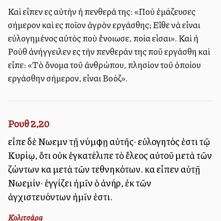
Καὶ εἶπεν εἰς αὐτὴν ἡ πενθερά της: «Ποὺ ἐμάζευσες
σήμερον καὶ εἰς ποῖον ἀγρὸν εἰργάσθης; Εἴθε νὰ εἶναι
εὐλογημένος αὐτὸς ποὺ ἔνοιωσε, ποία εἶσαι». Καὶ ἡ
Ροὺθ ἀνήγγειλεν εἰς τὴν πενθεράν της ποῦ εἰργάσθη καὶ
εἶπε: «Τὸ ὄνομα τοῦ ἀνθρώπου, πλησίον τοῦ ὁποίου
εἰργάσθην σήμερον, εἶναι Βοόζ».
Ρουθ 2,20
εἶπε δὲ Νωεμὶν τῇ νύμφῃ αὐτῆς· εὐλογητός ἐστι τῷ
Κυρίῳ, ὅτι οὐκ ἐγκατέλιπε τὸ ἔλεος αὐτοῦ μετὰ τῶν
ζώντων καὶ μετὰ τῶν τεθνηκότων. καὶ εἶπεν αὐτῇ
Νωεμίν· ἐγγίζει ἡμῖν ὁ ἀνήρ, ἐκ τῶν
ἀγχιστευόντων ἡμῖν ἐστι.
Κολιτσάρα