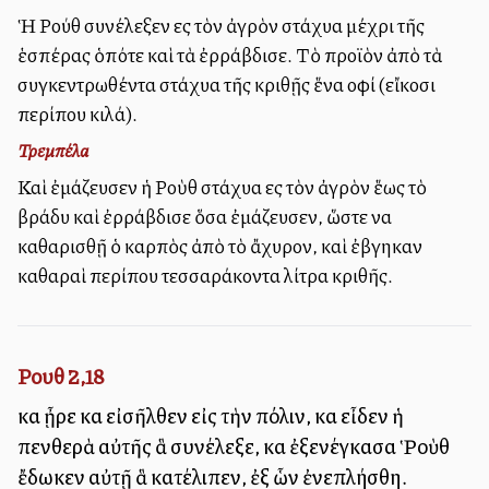
Ἡ Ρούθ συνέλεξεν εἰς τὸν ἀγρὸν στάχυα μέχρι τῆς
ἑσπέρας ὁπότε καὶ τὰ ἐρράβδισε. Τὸ προϊὸν ἀπὸ τὰ
συγκεντρωθέντα στάχυα τῆς κριθῇς ἕνα οἰφί (εἴκοσι
περίπου κιλά).
Τρεμπέλα
Καὶ ἐμάζευσεν ἡ Ροὺθ στάχυα εἰς τὸν ἀγρὸν ἕως τὸ
βράδυ καὶ ἐρράβδισε ὅσα ἐμάζευσεν, ὥστε να
καθαρισθῇ ὁ καρπὸς ἀπὸ τὸ ἄχυρον, καὶ ἐβγηκαν
καθαραὶ περίπου τεσσαράκοντα λίτρα κριθῆς.
Ρουθ 2,18
καὶ ᾖρε καὶ εἰσῆλθεν εἰς τὴν πόλιν, καὶ εἶδεν ἡ
πενθερὰ αὐτῆς ἃ συνέλεξε, καὶ ἐξενέγκασα Ῥοὺθ
ἔδωκεν αὐτῇ ἃ κατέλιπεν, ἐξ ὧν ἐνεπλήσθη.