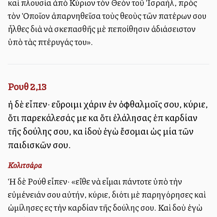
καὶ πλουσία ἀπὸ Κύριον τὸν Θεὸν τοῦ Ἰσραήλ, πρὸς
τὸν Ὁποῖον ἀπαρνηθεῖσα τοὺς θεοὺς τῶν πατέρων σου
ἦλθες διὰ νὰ σκεπασθῆς μὲ πεποίθησιν ἀδιάσειστον
ὑπὸ τὰς πτέρυγάς του».
Ρουθ 2,13
ἡ δὲ εἶπεν· εὕροιμι χάριν ἐν ὀφθαλμοῖς σου, κύριε,
ὅτι παρεκάλεσάς με καὶ ὅτι ἐλάλησας ἐπὶ καρδίαν
τῆς δούλης σου, καὶ ἰδοὺ ἐγὼ ἔσομαι ὡς μία τῶν
παιδισκῶν σου.
Κολιτσάρα
Ἡ δὲ Ρούθ εἶπεν· «εἴθε νὰ εἶμαι πάντοτε ὑπὸ τὴν
εὐμένειάν σου αὐτήν, κύριε, διότι μὲ παρηγόρησες καὶ
ὠμίλησες εἰς τὴν καρδίαν τῆς δούλης σου. Καὶ ἰδοὺ ἐγὼ