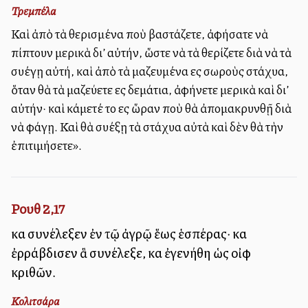
Τρεμπέλα
Καὶ ἀπὸ τὰ θερισμένα ποὺ βαστάζετε, ἀφήσατε νὰ
πίπτουν μερικὰ δι’ αὐτήν, ὥστε νὰ τὰ θερίζετε διὰ νὰ τὰ
συλλέγῃ αὐτή, καὶ ἀπὸ τὰ μαζευμένα εἰς σωροὺς στάχυα,
ὅταν θὰ τὰ μαζεύετε εἰς δεμάτια, ἀφήνετε μερικὰ καὶ δι’
αὐτήν· καὶ κάμετέ το εἰς ὥραν ποὺ θὰ ἀπομακρυνθῇ διὰ
νὰ φάγῃ. Καὶ θὰ συλλέξῃ τὰ στάχυα αὐτὰ καὶ δὲν θὰ τὴν
ἐπιτιμήσετε».
Ρουθ 2,17
καὶ συνέλεξεν ἐν τῷ ἀγρῷ ἕως ἑσπέρας· καὶ
ἐρράβδισεν ἃ συνέλεξε, καὶ ἐγενήθη ὡς οἰφὶ
κριθῶν.
Κολιτσάρα