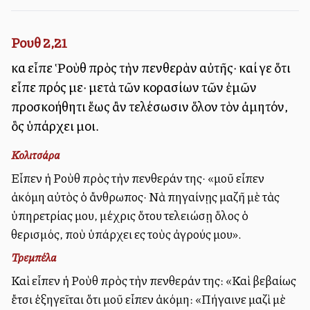
Ρουθ 2,21
καὶ εἶπε Ῥοὺθ πρὸς τὴν πενθερὰν αὐτῆς· καί γε ὅτι
εἶπε πρός με· μετὰ τῶν κορασίων τῶν ἐμῶν
προσκολλήθητι ἕως ἂν τελέσωσιν ὅλον τὸν ἀμητόν,
ὃς ὑπάρχει μοι.
Κολιτσάρα
Εἶπεν ἡ Ροὺθ πρὸς τὴν πενθεράν της· «μοῦ εἶπεν
ἀκόμη αὐτὸς ὁ ἄνθρωπος· Νὰ πηγαίνῃς μαζῆ μὲ τὰς
ὑπηρετρίας μου, μέχρις ὅτου τελειώσῃ ὅλος ὁ
θερισμός, ποὺ ὑπάρχει εἰς τοὺς ἀγρούς μου».
Τρεμπέλα
Καὶ εἶπεν ἡ Ροὺθ πρὸς τὴν πενθεράν της: «Καὶ βεβαίως
ἔτσι ἐξηγεῖται ὅτι μοῦ εἶπεν ἀκόμη: «Πήγαινε μαζὶ μὲ