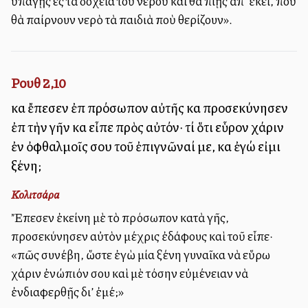
ὑπάγῃς εἰς τὰ δοχεῖα τοῦ νεροῦ καὶ θὰ πίῃς ἀπ’ ἐκεῖ, ποὺ
θὰ παίρνουν νερὸ τὰ παιδιὰ ποὺ θερίζουν».
Ρουθ 2,10
καὶ ἔπεσεν ἐπὶ πρόσωπον αὐτῆς καὶ προσεκύνησεν
ἐπὶ τὴν γῆν καὶ εἶπε πρὸς αὐτόν· τί ὅτι εὗρον χάριν
ἐν ὀφθαλμοῖς σου τοῦ ἐπιγνῶναί με, καὶ ἐγώ εἰμι
ξένη;
Κολιτσάρα
Ἔπεσεν ἐκείνη μὲ τὸ πρόσωπον κατὰ γῆς,
προσεκύνησεν αὐτὸν μέχρις ἐδάφους καὶ τοῦ εἶπε·
«πῶς συνέβη, ὥστε ἐγὼ μία ξένη γυναῖκα νὰ εὕρω
χάριν ἐνώπιόν σου καὶ μὲ τόσην εὐμένειαν νὰ
ἐνδιαφερθῇς δι’ ἐμέ;»