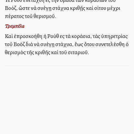
Βοόζ, ὥστε νὰ συλλέγῃ στάχυα κριθῇς καὶ σίτου μέχρι
πέρατος τοῦ θερισμοῦ.
Τρεμπέλα
Καὶ ἐπροσκολλήθη ἡ Ροὺθ εἰς τὰ κοράσια, τὰς ὑπηρετρίας
τοῦ Βοὸζ διὰ νὰ συλλέγῃ στάχυα, ἕως ὅτου συνετελέσθη ὁ
θερισμὸς τῆς κριθῆς καὶ τοῦ σιταριοῦ.
Πληροφορίες ιστοσελίδας - Επικοινωνία
Εγγραφή στο Newsletter
Συνεισφορά