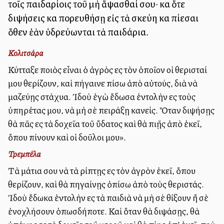
τοῖς παιδαρίοις τοῦ μὴ ἅψασθαί σου· καὶ ὅτε
διψήσεις καὶ πορευθήσῃ εἰς τὰ σκεύη καὶ πίεσαι
ὅθεν ἐὰν ὑδρεύωνται τὰ παιδάρια.
Κολιτσάρα
Κύτταξε ποιὸς εἶναι ὁ ἀγρὸς εἰς τὸν ὁποῖον οἱ θερισταί
μου θερίζουν, καὶ πήγαινε πίσω ἀπὸ αὐτούς, διὰ νὰ
μαζεύῃς στάχυα. Ἰδοὺ ἐγὼ ἔδωσα ἐντολὴν εἰς τοὺς
ὑπηρέτας μου, νὰ μὴ σὲ πειράξῃ κανείς. Ὅταν διψήσῃς
θὰ πᾶς εἰς τὰ δοχεῖα τοῦ ὕδατος καὶ θὰ πιῇς ἀπὸ ἐκεῖ,
ὅπου πίνουν καὶ οἱ δοῦλοι μου».
Τρεμπέλα
Τὰ μάτια σου νὰ τὰ ρίπτῃς εἰς τὸν ἀγρὸν ἐκεῖ, ὅπου
θερίζουν, καὶ θὰ πηγαίνῃς ὀπίσω ἀπὸ τοὺς θεριστάς.
Ἰδοὺ ἔδωκα ἐντολὴν εἰς τὰ παιδιὰ νὰ μὴ σὲ θίξουν ἢ σὲ
ἐνοχλήσουν ὁπωσδήποτε. Καὶ ὅταν θὰ διψάσῃς, θὰ