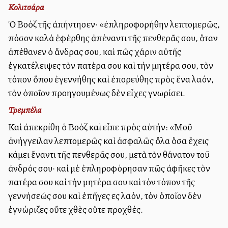
Κολιτσάρα
Ὁ Βοὸζ τῆς ἀπήντησεν· «ἐπληροφορήθην λεπτομερῶς,
πόσον καλὰ ἐφέρθης ἀπέναντι τῆς πενθερᾶς σου, ὅταν
ἀπέθανεν ὁ ἄνδρας σου, καὶ πῶς χάριν αὐτῆς
ἐγκατέλειψες τὸν πατέρα σου καὶ τὴν μητέρα σου, τὸν
τόπον ὅπου ἐγεννήθης καὶ ἐπορεύθης πρὸς ἕνα λαόν,
τὸν ὁποῖον προηγουμένως δὲν εἶχες γνωρίσει.
Τρεμπέλα
Καὶ ἀπεκρίθη ὁ Βοὸζ καὶ εἶπε πρὸς αὐτήν: «Μοῦ
ἀνήγγειλαν λεπτομερῶς καὶ ἀσφαλῶς ὅλα ὅσα ἔχεις
κάμει ἔναντι τῆς πενθερᾶς σου, μετὰ τὸν θάνατον τοῦ
ἀνδρός σου· καὶ μὲ ἐπληροφόρησαν πῶς ἀφῆκες τὸν
πατέρα σου καὶ τὴν μητέρα σου καὶ τὸν τόπον τῆς
γεννήσεώς σου καὶ ἐπῆγες εἰς λαόν, τὸν ὁποῖον δὲν
ἐγνώριζες οὔτε χθὲς οὔτε προχθές.