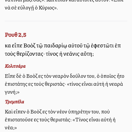
νὰ σὲ εὐλογῇ ὁ Κύριος».
Ρουθ 2,5
καὶ εἶπε Βοὸζ τῷ παιδαρίῳ αὐτοῦ τῷ ἐφεστῶτι ἐπὶ
τοὺς θερίζοντας· τίνος ἡ νεᾶνις αὕτη;
Κολιτσάρα
Εἶπε δὲ ὁ Βοὸζ εἰς τὸν νεαρὸν δοῦλον του, ὁ ὁποῖος ἦτο
ἐπιστάτης εἰς τοὺς θεριστάς· «τίνος εἶναι αὐτὴ ἡ νεαρὰ
γυνή;»
Τρεμπέλα
Καὶ εἶπεν ὁ Βοὸζ εἰς τὸν νέον ὑπηρέτην του, ποὺ
ἐπιστατοῦσε εἰς τοὺς θεριστάς: «Τίνος εἶναι αὐτὴ ἡ
νέα;»