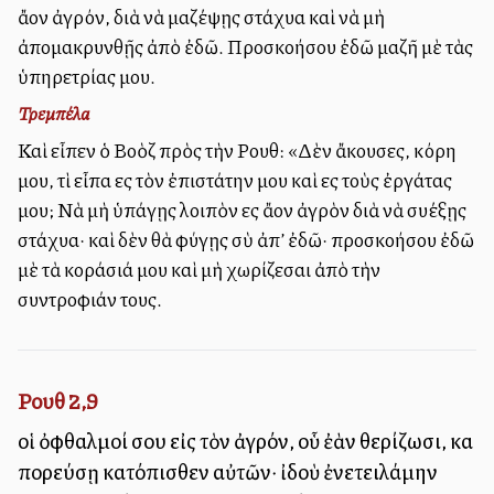
ἄλλον ἀγρόν, διὰ νὰ μαζέψῃς στάχυα καὶ νὰ μὴ
ἀπομακρυνθῇς ἀπὸ ἐδῶ. Προσκολλήσου ἐδῶ μαζῆ μὲ τὰς
ὑπηρετρίας μου.
Τρεμπέλα
Καὶ εἶπεν ὁ Βοὸζ πρὸς τὴν Ρουθ: «Δὲν ἄκουσες, κόρη
μου, τὶ εἶπα εἰς τὸν ἐπιστάτην μου καὶ εἰς τοὺς ἐργάτας
μου; Νὰ μὴ ὑπάγῃς λοιπὸν εἰς ἄλλον ἀγρὸν διὰ νὰ συλλέξῃς
στάχυα· καὶ δὲν θὰ φύγῃς σὺ ἀπ’ ἐδῶ· προσκολλήσου ἐδῶ
μὲ τὰ κοράσιά μου καὶ μὴ χωρίζεσαι ἀπὸ τὴν
συντροφιάν τους.
Ρουθ 2,9
οἱ ὀφθαλμοί σου εἰς τὸν ἀγρόν, οὗ ἐὰν θερίζωσι, καὶ
πορεύσῃ κατόπισθεν αὐτῶν· ἰδοὺ ἐνετειλάμην