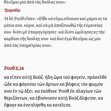
θὰ εἶμαι μία ἀπὸ τὰς δούλας σου».
Τρεμπέλα
Ἡ δὲ Ροὺθ εἶπεν: «Εἴθε νὰ εὕρω εὕνοιαν καὶ χάριν εἰς τὰ
μάτια σου, κύριε, καὶ νὰ μὴ ἀποξενωθῶ τῆς εὐμενείας
σου· διότι μὲ ἐπαρηγόρησες· καὶ διότι ὡμίλησες εἰς τὴν
καρδίαν τῆς δούλης σου· καὶ ἰδοὺ ἐγὼ θὰ εἶμαι ὡς μία
ἀπὸ τὰς ὑπηρετρίας σου».
Ρουθ 2,14
καὶ εἶπεν αὐτῇ Βοόζ· ἤδη ὥρα τοῦ φαγεῖν, πρόσελθε
ὧδε καὶ φάγεσαι τῶν ἄρτων καὶ βάψεις τὸν ψωμόν
σου ἐν τῷ ὄξει. καὶ ἐκάθισε Ῥοὺθ ἐκ πλαγίων τῶν
θεριζόντων, καὶ ἐβούνισεν αὐτῇ Βοὸζ ἄλφιτον, καὶ
ἔφαγε καὶ ἐνεπλήσθη καὶ κατέλιπε.