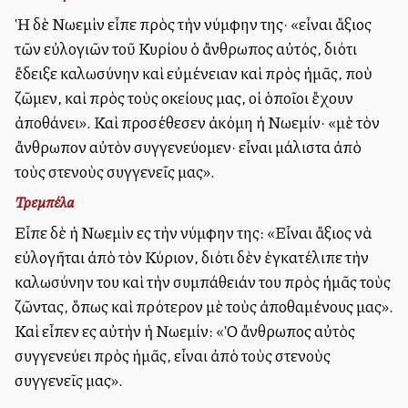
Ἡ δὲ Νωεμὶν εἶπε πρὸς τὴν νύμφην της· «εἶναι ἄξιος
τῶν εὐλογιῶν τοῦ Κυρίου ὁ ἄνθρωπος αὐτός, διότι
ἔδειξε καλωσύνην καὶ εὐμένειαν καὶ πρὸς ἡμᾶς, ποὺ
ζῶμεν, καὶ πρὸς τοὺς οἰκείους μας, οἱ ὁποῖοι ἔχουν
ἀποθάνει». Καὶ προσέθεσεν ἀκόμη ἡ Νωεμίν· «μὲ τὸν
ἄνθρωπον αὐτὸν συγγενεύομεν· εἶναι μάλιστα ἀπὸ
τοὺς στενοὺς συγγενεῖς μας».
Τρεμπέλα
Εἶπε δὲ ἡ Νωεμὶν εἰς τὴν νύμφην της: «Εἶναι ἄξιος νὰ
εὐλογῆται ἀπὸ τὸν Κύριον, διότι δὲν ἐγκατέλιπε τὴν
καλωσύνην του καὶ τὴν συμπάθειάν του πρὸς ἡμᾶς τοὺς
ζῶντας, ὅπως καὶ πρότερον μὲ τοὺς ἀποθαμένους μας».
Καὶ εἶπεν εἰς αὐτὴν ἡ Νωεμίν: «Ὁ ἄνθρωπος αὐτὸς
συγγενεύει πρὸς ἡμᾶς, εἶναι ἀπὸ τοὺς στενοὺς
συγγενεῖς μας».