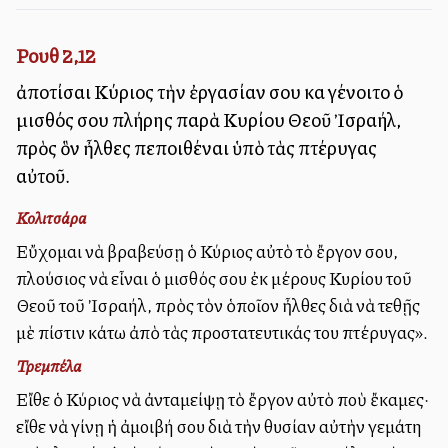
Ρουθ 2,12
ἀποτίσαι Κύριος τὴν ἐργασίαν σου καὶ γένοιτο ὁ
μισθός σου πλήρης παρὰ Κυρίου Θεοῦ Ἰσραήλ,
πρὸς ὃν ἦλθες πεποιθέναι ὑπὸ τὰς πτέρυγας
αὐτοῦ.
Κολιτσάρα
Εὔχομαι νὰ βραβεύσῃ ὁ Κύριος αὐτὸ τὸ ἔργον σου,
πλούσιος νὰ εἶναι ὁ μισθός σου ἐκ μέρους Κυρίου τοῦ
Θεοῦ τοῦ Ἰσραήλ, πρὸς τὸν ὁποῖον ἦλθες διὰ νὰ τεθῇς
μὲ πίστιν κάτω ἀπὸ τὰς προστατευτικάς του πτέρυγας».
Τρεμπέλα
Εἴθε ὁ Κύριος νὰ ἀνταμείψῃ τὸ ἔργον αὐτὸ ποὺ ἔκαμες·
εἴθε νὰ γίνῃ ἡ ἀμοιβή σου διὰ τὴν θυσίαν αὐτὴν γεμάτη