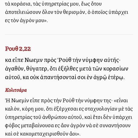
τὰ κοράσια, τὰς ὑπηρετρίας μου, ἕως ὅτου
ἀποτελειώσουν ὅλον τὸν θερισμόν, ὁ ὁποῖος ὑπάρχει
εἰς τὸν ἀγρόν μου».
Ρουθ 2,22
καὶ εἶπε Νωεμὶν πρὸς Ῥοὺθ τὴν νύμφην αὐτῆς·
ἀγαθόν, θύγατερ, ὅτι ἐξῆλθες μετὰ τῶν κορασίων
αὐτοῦ, καὶ οὐκ ἀπαντήσονταί σοι ἐν ἀγρῷ ἑτέρῳ.
Κολιτσάρα
Ἡ Νωεμὶν εἶπε πρὸς τὴν Ροὺθ τὴν νύμφην της· «εἶναι
καλόν, κόρη μου, ὅτι ἐξέρχεσαι εἰς σταχυολογίαν μὲ τὰς
ὑπηρετρίας τοῦ ἀνθρώπου αὐτοῦ, καὶ ἔτσι δὲν ὑπάρχει
φόβος μεταβαίνουσα εἰς ἄλλον ἀγρὸν νὰ σὲ συναντήσουν
καὶ σὲ κακομεταχειρισθοῦν ἄλλοι».