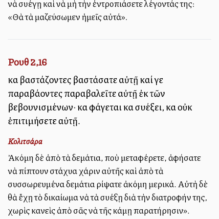
νὰ συλλέγῃ καὶ νὰ μὴ τὴν ἐντροπιάσετε λέγοντάς της:
«Θὰ τὰ μαζεύσωμεν ἡμεῖς αὐτά».
Ρουθ 2,16
καὶ βαστάζοντες βαστάσατε αὐτῇ καί γε
παραβάλλοντες παραβαλεῖτε αὐτῇ ἐκ τῶν
βεβουνισμένων· καὶ φάγεται καὶ συλλέξει, καὶ οὐκ
ἐπιτιμήσετε αὐτῇ.
Κολιτσάρα
Ἀκόμη δὲ ἀπὸ τὰ δεμάτια, ποὺ μεταφέρετε, ἀφήσατε
νὰ πίπτουν στάχυα χάριν αὐτῆς καὶ ἀπὸ τὰ
συσσωρευμένα δεμάτια ρίψατε ἀκόμη μερικά. Αὐτὴ δὲ
θὰ ἔχῃ τὸ δικαίωμα νὰ τὰ συλλέξῃ διὰ τὴν διατροφήν της,
χωρὶς κανεὶς ἀπὸ σᾶς νὰ τῆς κάμῃ παρατήρησιν».