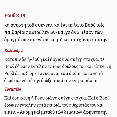
Ρουθ 2,15
καὶ ἀνέστη τοῦ συλλέγειν, καὶ ἐνετείλατο Βοὸζ τοῖς
παιδαρίοις αὐτοῦ λέγων· καί γε ἀνὰ μέσον τῶν
δραγμάτων συλλεγέτω, καὶ μὴ καταισχύνητε αὐτήν·
Κολιτσάρα
Κατόπιν δὲ ἠγέρθη καὶ ἤρχισε νὰ συλλέγῃ στάχυα. Ὁ
Βοὸζ ἔδωσεν ἐντολὴν εἰς τοὺς δούλους του καὶ εἶπεν· «ἡ
Ρούθ ἂς μαζεύῃ στάχυα ἀνάμεσα ἀκόμη καὶ ἀπὸ τὰ
δεμάτια· νὰ μὴ τὴν διώξετε καὶ τὴν ἐντροπιάσετε.
Τρεμπέλα
Καὶ ἐσηκώθη ἡ Ροὺθ διὰ νὰ συλλέγῃ στάχυα. Καὶ ὁ Βοὸζ
ἔδωκεν ἐντολὴν εἰς τὰ παιδιά, τοὺς θεριστάς του καὶ
εἶπεν: «Ἀκόμη καὶ μεταξὺ τῶν δεματίων ἀφήνετέ την