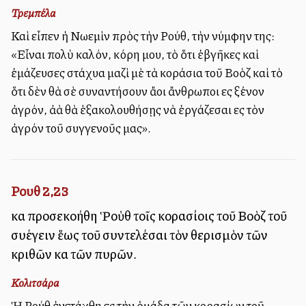
Τρεμπέλα
Καὶ εἶπεν ἡ Νωεμὶν πρὸς τὴν Ρούθ, τὴν νύμφην της:
«Εἶναι πολὺ καλόν, κόρη μου, τὸ ὅτι ἐβγῆκες καὶ
ἐμάζευσες στάχυα μαζὶ μὲ τὰ κοράσια τοῦ Βοὸζ καὶ τὸ
ὅτι δὲν θὰ σὲ συναντήσουν ἄλλοι ἄνθρωποι εἰς ξένον
ἀγρόν, ἀλλὰ θὰ ἑξακολουθήσῃς νὰ ἐργάζεσαι εἰς τὸν
ἀγρόν τοῦ συγγενοῦς μας».
Ρουθ 2,23
καὶ προσεκολλήθη Ῥοὺθ τοῖς κορασίοις τοῦ Βοὸζ τοῦ
συλλέγειν ἕως τοῦ συντελέσαι τὸν θερισμὸν τῶν
κριθῶν καὶ τῶν πυρῶν.
Κολιτσάρα
Ἡ Ρούθ ἐνετάχθη εἰς τὴν ὁμάδα τῶν κορασίων τοῦ