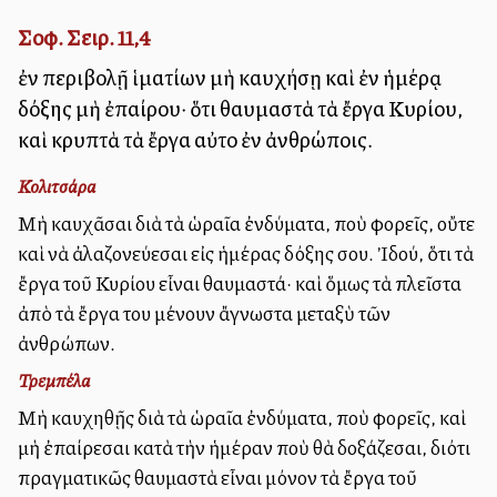
Σοφ. Σειρ. 11,4
ἐν περιβολῇ ἱματίων μὴ καυχήσῃ καὶ ἐν ἡμέρᾳ
δόξης μὴ ἐπαίρου· ὅτι θαυμαστὰ τὰ ἔργα Κυρίου,
καὶ κρυπτὰ τὰ ἔργα αὐτοῦ ἐν ἀνθρώποις.
Κολιτσάρα
Μὴ καυχᾶσαι διὰ τὰ ὡραῖα ἐνδύματα, ποὺ φορεῖς, οὔτε
καὶ νὰ ἀλαζονεύεσαι εἰς ἡμέρας δόξης σου. Ἰδού, ὅτι τὰ
ἔργα τοῦ Κυρίου εἶναι θαυμαστά· καὶ ὅμως τὰ πλεῖστα
ἀπὸ τὰ ἔργα του μένουν ἄγνωστα μεταξὺ τῶν
ἀνθρώπων.
Τρεμπέλα
Μὴ καυχηθῇς διὰ τὰ ὡραῖα ἐνδύματα, ποὺ φορεῖς, καὶ
μὴ ἐπαίρεσαι κατὰ τὴν ἡμέραν ποὺ θὰ δοξάζεσαι, διότι
πραγματικῶς θαυμαστὰ εἶναι μόνον τὰ ἔργα τοῦ