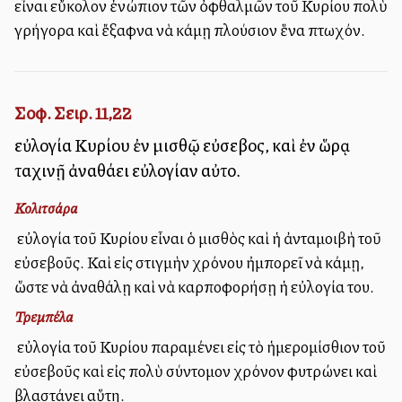
εἶναι εὔκολον ἐνώπιον τῶν ὀφθαλμῶν τοῦ Κυρίου πολὺ
γρήγορα καὶ ἔξαφνα νὰ κάμῃ πλούσιον ἕνα πτωχόν.
Σοφ. Σειρ. 11,22
εὐλογία Κυρίου ἐν μισθῷ εὐσεβοῦς, καὶ ἐν ὥρᾳ
ταχινῇ ἀναθάλλει εὐλογίαν αὐτοῦ.
Κολιτσάρα
Ἡ εὐλογία τοῦ Κυρίου εἶναι ὁ μισθὸς καὶ ἡ ἀνταμοιβὴ τοῦ
εὐσεβοῦς. Καὶ εἰς στιγμὴν χρόνου ἠμπορεῖ νὰ κάμῃ,
ὥστε νὰ ἀναθάλῃ καὶ νὰ καρποφορήσῃ ἡ εὐλογία του.
Τρεμπέλα
Ἡ εὐλογία τοῦ Κυρίου παραμένει εἰς τὸ ἡμερομίσθιον τοῦ
εὐσεβοῦς καὶ εἰς πολὺ σύντομον χρόνον φυτρώνει καὶ
βλαστάνει αὕτη.