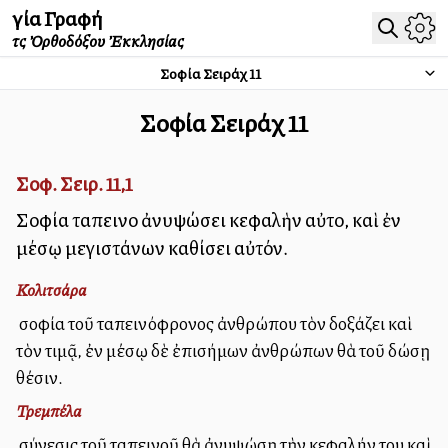
Ἁγία Γραφή
τῆς Ὀρθοδόξου Ἐκκλησίας
Σοφία Σειράχ
11
Σοφία Σειράχ
11
Σοφ. Σειρ. 11,1
Σοφία ταπεινοῦ ἀνυψώσει κεφαλὴν αὐτοῦ, καὶ ἐν
μέσῳ μεγιστάνων καθίσει αὐτόν.
Κολιτσάρα
Ἡ σοφία τοῦ ταπεινόφρονος ἀνθρώπου τὸν δοξάζει καὶ
τὸν τιμᾷ, ἐν μέσῳ δὲ ἐπισήμων ἀνθρώπων θὰ τοῦ δώσῃ
θέσιν.
Τρεμπέλα
Ἡ σύνεσις τοῦ ταπεινοῦ θὰ ἀνυψώσῃ τὴν κεφαλήν του καὶ