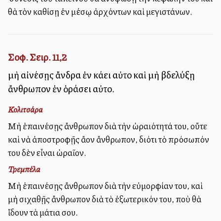
θὰ τὸν καθίσῃ ἐν μέσῳ ἀρχόντων καὶ μεγιστάνων.
Σοφ. Σειρ. 11,2
μὴ αἰνέσῃς ἄνδρα ἐν κάλλει αὐτοῦ καὶ μὴ βδελύξῃ
ἄνθρωπον ἐν ὁράσει αὐτοῦ.
Κολιτσάρα
Μὴ ἐπαινέσῃς ἄνθρωπον διὰ τὴν ὡραιότητά του, οὔτε
καὶ νὰ ἀποστροφῇς ἄλλον ἄνθρωπον, διότι τὸ πρόσωπόν
του δὲν εἶναι ὡραῖον.
Τρεμπέλα
Μὴ ἐπαινέσῃς ἄνθρωπον διὰ τὴν εὐμορφίαν του, καὶ
μὴ σιχαθῇς ἄνθρωπον διὰ τὸ ἐξωτερικόν του, ποὺ θὰ
ἴδουν τὰ μάτια σου.