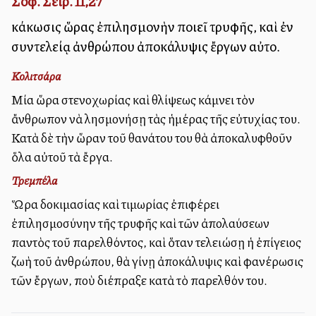
Σοφ. Σειρ. 11,27
κάκωσις ὥρας ἐπιλησμονὴν ποιεῖ τρυφῆς, καὶ ἐν
συντελείᾳ ἀνθρώπου ἀποκάλυψις ἔργων αὐτοῦ.
Κολιτσάρα
Μία ὥρα στενοχωρίας καὶ θλίψεως κάμνει τὸν
ἄνθρωπον νὰ λησμονήσῃ τὰς ἡμέρας τῆς εὐτυχίας του.
Κατὰ δὲ τὴν ὥραν τοῦ θανάτου του θὰ ἀποκαλυφθοῦν
ὅλα αὐτοῦ τὰ ἔργα.
Τρεμπέλα
Ὥρα δοκιμασίας καὶ τιμωρίας ἐπιφέρει
ἐπιλησμοσύνην τῆς τρυφῆς καὶ τῶν ἀπολαύσεων
παντὸς τοῦ παρελθόντος, καὶ ὅταν τελειώσῃ ἡ ἐπίγειος
ζωὴ τοῦ ἀνθρώπου, θὰ γίνῃ ἀποκάλυψις καὶ φανέρωσις
τῶν ἔργων, ποὺ διέπραξε κατὰ τὸ παρελθόν του.