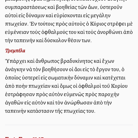
συμπαραστάσεως καὶ βοηθείας τῶν ἄλλων, ὑστεροῦν
αὐτοὶ εἰς δύναμιν καὶ εὑρίσκονται εἰς μεγάλην
πτωχείαν. Ἐν τούτοις πρὸς αὐτοὺς ὁ Κύριος στρέφει μὲ
εὐμένειαν τοὺς ὀφθαλμούς του καὶ τοὺς ἀνορθώνει ἀπὸ
τὴν ταπεινὴν καὶ δύσκολον θέσιν των.
Τρεμπέλα
Ὑπάρχει καὶ ἄνθρωπος βραδυκίνητος καὶ ἔχων
ἀνάγκην νὰ τὸν βοηθήσουν οἱ ἄλλοι εἰς τὸ ἔργον του, ὁ
ὁποῖος ὑστερεῖ εἰς σωματικὴν δύναμιν καὶ κατέχεται
ἀπὸ πολλὴν πτωχείαν καὶ ὅμως οἱ ὀφθαλμοὶ τοῦ Κυρίου
ἐστράφησαν πρὸς αὐτὸν εὐμενῶς πρὸς παροχὴν
ἀγαθῶν εἰς αὐτὸν καὶ τὸν ἀνώρθωσαν ἀπὸ τὴν
ταπεινὴν κατάστασιν τῆς πτωχείας του.