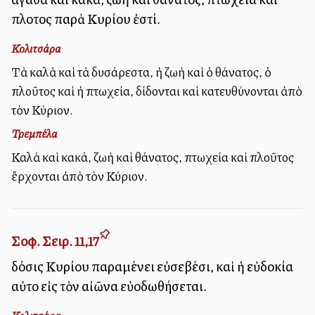
πλοῦτος παρὰ Κυρίου ἐστί.
Κολιτσάρα
Τὰ καλὰ καὶ τὰ δυσάρεστα, ἡ ζωὴ καὶ ὁ θάνατος, ὁ
πλοῦτος καὶ ἡ πτωχεία, δίδονται καὶ κατευθύνονται ἀπὸ
τὸν Κύριον.
Τρεμπέλα
Καλὰ καὶ κακά, ζωὴ καὶ θάνατος, πτωχεία καὶ πλοῦτος
ἔρχονται ἀπὸ τὸν Κύριον.
Σοφ. Σειρ. 11,17
δόσις Κυρίου παραμένει εὐσεβέσι, καὶ ἡ εὐδοκία
αὐτοῦ εἰς τὸν αἰῶνα εὐοδωθήσεται.