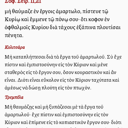
Σοφ. Σειρ. 11,21
μὴ θαύμαζε ἐν ἔργοις ἁμαρτωλοῦ, πίστευε τῷ
Κυρίῳ καὶ ἔμμενε τῷ πόνῳ σου· ὅτι κοῦφον ἐν
ὀφθαλμοῖς Κυρίου διὰ τάχους ἐξάπινα πλουτίσαι
πένητα.
Κολιτσάρα
Μὴ καταπλήττεσαι διὰ τὰ ἔργα τοῦ ἁμαρτωλοῦ. Σὺ ἔχε
πίστιν καὶ ἐμπιστοσύνην εἰς τὸν Κύριον καὶ μένε
σταθερὸς εἰς τὸ ἔργον σου, ὅσον κουραστικὸν καὶ ἂν
εἶναι. Διότι εἶναι εὔκολον εἰς τὸν Κύριον ταχύτατα καὶ
ἀμέσως νὰ δώσῃ πλούτη εἰς τὸν πτωχόν.
Τρεμπέλα
Μὴ θαυμάζῃς καὶ μὴ ξυπάζεσαι μὲ τὰ ἔργα τοῦ
ἁμαρτωλοῦ· ἔχε πίστιν καὶ ἐμπιστοσύνην εἰς τὸν
Κύριον καὶ ἐπίμενε εἰς τὸ κοπιαστικὸν ἔργον σου· διότι