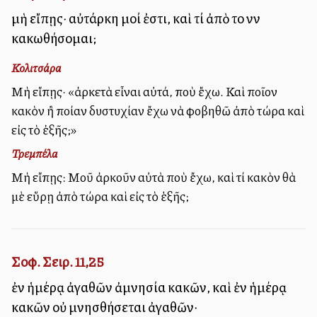
μὴ εἴπῃς· αὐτάρκη μοί ἐστι, καὶ τί ἀπὸ τοῦ νῦν
κακωθήσομαι;
Κολιτσάρα
Μὴ εἴπῃς· «ἀρκετὰ εἶναι αὐτά, ποὺ ἔχω. Καὶ ποῖον
κακὸν ἢ ποίαν δυστυχίαν ἔχω νὰ φοβηθῶ ἀπὸ τώρα καὶ
εἰς τὸ ἐξῆς;»
Τρεμπέλα
Μὴ εἴπῃς: Μοῦ ἀρκοῦν αὐτὰ ποὺ ἔχω, καὶ τί κακὸν θὰ
μὲ εὕρῃ ἀπὸ τώρα καὶ εἰς τὸ ἑξῆς;
Σοφ. Σειρ. 11,25
ἐν ἡμέρᾳ ἀγαθῶν ἀμνησία κακῶν, καὶ ἐν ἡμέρᾳ
κακῶν οὐ μνησθήσεται ἀγαθῶν·