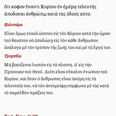
ὅτι κοῦφον ἔναντι Κυρίου ἐν ἡμέρᾳ τελευτῆς
ἀποδοῦναι ἀνθρώπῳ κατὰ τὰς ὁδοὺς αὐτοῦ.
Κολιτσάρα
Εἶναι ὅμως εὐκολώτατον εἰς τὸν Κύριον κατὰ τὴν ὥραν
τοῦ θανάτου νὰ ἀποδώσῃ εἰς τὸν κάθε ἄνθρωπον
ἀνάλογα μὲ τὸν τρόπον τῆς ζωῆς του καὶ μὲ τὰ ἔργα του.
Τρεμπέλα
Μὴ βασίζεσαι λοιπὸν εἰς τὰ πλούτη, ἀλλ’ εἰς τὴν
Πρόνοιαν τοῦ Θεοῦ. Διότι εἶναι εὔκολον ἐνώπιον τοῦ
Κυρίου, καὶ ὅταν ὁ ἄνθρωπος εἶναι ἀκόμη εἰς τὰ
τελευταῖα του, νὰ τὸν ἀνταμείψῃ σύμφωνα μὲ τὰς κατὰ
τὸ παρελθὸν πράξεις του.