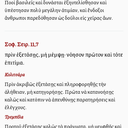
Πολλοὶ βασιλεῖς καὶ δυνάσται ἐξηυτελίσθησαν καὶ
ὑπέστησαν πολὺ μεγάλην ἀτιμίαν, καὶ ἔνδοξοι
ἄνθρωποι παρεδόθησαν ὡς δοῦλοι εἰς χεῖρας ἄλλων.
Σοφ. Σειρ. 11,7
πρὶν ἐξετάσῃς, μὴ μέμψῃ· νόησον πρῶτον καὶ τότε
ἐπιτίμα.
Κολιτσάρα
Πρὶν ἀκριβῶς ἐξετάσῃς καὶ πληροφορηθῇς τὴν
ἀλήθειαν, μὴ κατηγορήσῃς. Πρῶτα νὰ κατανοήσῃς
καλῶς καὶ κατόπιν νὰ ἀπευθύνῃς παρατηρήσεις καὶ
ἐλέγχους.
Τρεμπέλα
Προτοῦ ἐξετάσῃς καλῶς τὰ πράγματα, μὴ μεμφθῇς καὶ