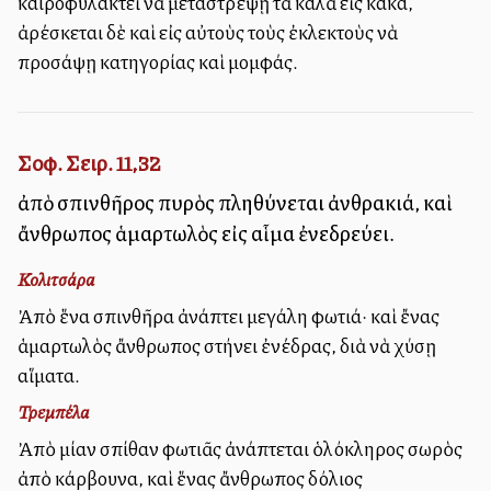
καιροφυλακτεῖ νὰ μεταστρέψῃ τὰ καλὰ εἰς κακά,
ἀρέσκεται δὲ καὶ εἰς αὐτοὺς τοὺς ἐκλεκτοὺς νὰ
προσάψῃ κατηγορίας καὶ μομφάς.
Σοφ. Σειρ. 11,32
ἀπὸ σπινθῆρος πυρὸς πληθύνεται ἀνθρακιά, καὶ
ἄνθρωπος ἁμαρτωλὸς εἰς αἷμα ἐνεδρεύει.
Κολιτσάρα
Ἀπὸ ἕνα σπινθῆρα ἀνάπτει μεγάλη φωτιά· καὶ ἔνας
ἁμαρτωλὸς ἄνθρωπος στήνει ἐνέδρας, διὰ νὰ χύσῃ
αἵματα.
Τρεμπέλα
Ἀπὸ μίαν σπίθαν φωτιᾶς ἀνάπτεται ὁλόκληρος σωρὸς
ἀπὸ κάρβουνα, καὶ ἕνας ἄνθρωπος δόλιος