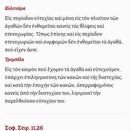
Κολιτσάρα
Εἰς περίοδον εὐτυχίας καὶ μέσα εἰς τὸν πλοῦτον τῶν
ἀγαθῶν δὲν ἐνθυμεῖται κανεὶς τὰς θλίψεις καὶ
στενοχωρίας. Ὅπως ἐπίσης καὶ εἰς περίοδον
στενοχωριῶν καὶ συμφορῶν δὲν ἐνθυμεῖται τὰ ἀγαθά,
ποὺ εἶχεν ἄλλοτε.
Τρεμπέλα
Εἰς τὸν καιρὸν ποὺ ἔχομεν τὰ ἀγαθὰ καὶ εὐτυχοῦμεν,
ὑπάρχει ἐπιλησμοσύνη τῶν κακῶν καὶ τῆς δυστυχίας,
καὶ κατὰ τὴν ἐποχὴν τῶν κακῶν, ἀπερροφημένος
κανεὶς ἀπὸ τὴν δυστυχίαν του, λησμονεῖ τὴν
παρελθοῦσαν εὐτυχίαν του.
Σοφ. Σειρ. 11,26