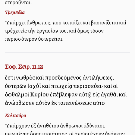
στεροῦνται.
Τρεμπέλα
Ὑπάρχει ἄνθρωπος, ποὺ κοπιάζει καὶ βασανίζεται καὶ
τρέχει εἰς τὴν ἐργασίάν του, καὶ ὅμως τόσον
περισσότερον ὑστερεῖται.
Σοφ. Σειρ. 11,12
ἔστι νωθρὸς καὶ προσδεόμενος ἀντιλήψεως,
ὑστερῶν ἰσχύϊ καὶ πτωχείᾳ περισσεύει· καὶ οἱ
ὀφθαλμοὶ Κυρίου ἐπέβλεψαν αὐτῷ εἰς ἀγαθά, καὶ
ἀνώρθωσεν αὐτὸν ἐκ ταπεινώσεως αὐτοῦ
Κολιτσάρα
Ὑπάρχουν ἐξ ἀντιθέτου ἄνθρωποι ἀδύνατοι,
μειωμένης δραστηριότητος, οἱ ὁποῖοι ἔχουν ἀνάγκην