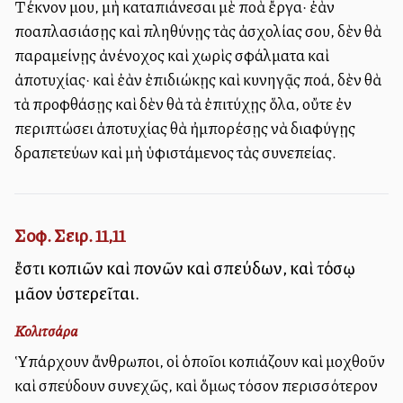
Τέκνον μου, μὴ καταπιάνεσαι μὲ πολλὰ ἔργα· ἐὰν
πολλαπλασιάσῃς καὶ πληθύνῃς τὰς ἀσχολίας σου, δὲν θὰ
παραμείνῃς ἀνένοχος καὶ χωρὶς σφάλματα καὶ
ἀποτυχίας· καὶ ἐὰν ἐπιδιώκῃς καὶ κυνηγᾷς πολλά, δὲν θὰ
τὰ προφθάσῃς καὶ δὲν θὰ τὰ ἐπιτύχῃς ὅλα, οὔτε ἐν
περιπτώσει ἀποτυχίας θὰ ἠμπορέσῃς νὰ διαφύγῃς
δραπετεύων καὶ μὴ ὑφιστάμενος τὰς συνεπείας.
Σοφ. Σειρ. 11,11
ἔστι κοπιῶν καὶ πονῶν καὶ σπεύδων, καὶ τόσῳ
μᾶλλον ὑστερεῖται.
Κολιτσάρα
Ὑπάρχουν ἄνθρωποι, οἱ ὁποῖοι κοπιάζουν καὶ μοχθοῦν
καὶ σπεύδουν συνεχῶς, καὶ ὅμως τόσον περισσότερον