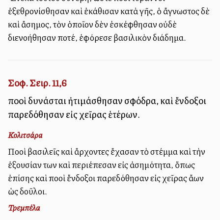
ἐξεθρονίσθησαν καὶ ἐκάθισαν κατὰ γῆς, ὁ ἄγνωστος δὲ
καὶ ἄσημος, τὸν ὁποῖον δὲν ἐσκέφθησαν οὐδὲ
διενοήθησαν ποτέ, ἐφόρεσε βασιλικὸν διάδημα.
Σοφ. Σειρ. 11,6
πολλοὶ δυνάσται ἠτιμάσθησαν σφόδρα, καὶ ἔνδοξοι
παρεδόθησαν εἰς χεῖρας ἑτέρων.
Κολιτσάρα
Πολλοὶ βασιλεῖς καὶ ἄρχοντες ἔχασαν τὸ στέμμα καὶ τὴν
ἐξουσίαν των καὶ περιέπεσαν εἰς ἀσημότητα, ὅπως
ἐπίσης καὶ πολλοὶ ἔνδοξοι παρεδόθησαν εἰς χεῖρας ἄλλων
ὡς δοῦλοι.
Τρεμπέλα