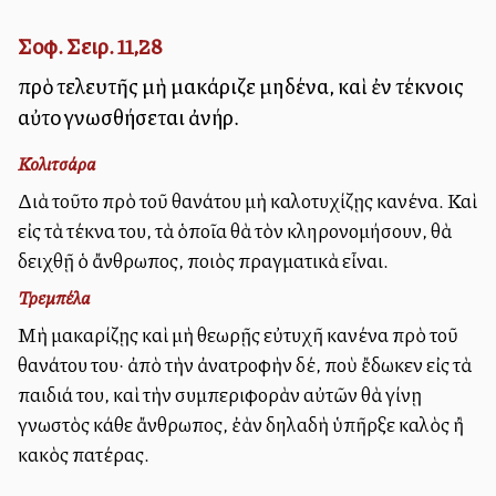
Σοφ. Σειρ. 11,28
πρὸ τελευτῆς μὴ μακάριζε μηδένα, καὶ ἐν τέκνοις
αὐτοῦ γνωσθήσεται ἀνήρ.
Κολιτσάρα
Διὰ τοῦτο πρὸ τοῦ θανάτου μὴ καλοτυχίζῃς κανένα. Καὶ
εἰς τὰ τέκνα του, τὰ ὁποῖα θὰ τὸν κληρονομήσουν, θὰ
δειχθῇ ὁ ἄνθρωπος, ποιὸς πραγματικὰ εἶναι.
Τρεμπέλα
Μὴ μακαρίζῃς καὶ μὴ θεωρῇς εὐτυχῆ κανένα πρὸ τοῦ
θανάτου του· ἀπὸ τὴν ἀνατροφὴν δέ, ποὺ ἔδωκεν εἰς τὰ
παιδιά του, καὶ τὴν συμπεριφορὰν αὐτῶν θὰ γίνῃ
γνωστὸς κάθε ἄνθρωπος, ἐὰν δηλαδὴ ὑπῆρξε καλὸς ἢ
κακὸς πατέρας.