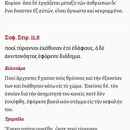
Κυρίου· ὅσα δὲ ἐργάζεται μεταξὺ τῶν ἀνθρώπων δι’
ἕνα ἕκαστον ἐξ αὐτῶν, εἶναι ἄγνωστα καὶ κεκρυμμένα.
Σοφ. Σειρ. 11,5
πολλοὶ τύραννοι ἐκάθισαν ἐπὶ ἐδάφους, ὁ δὲ
ἀνυπονόητος ἐφόρεσε διάδημα.
Κολιτσάρα
Πολλοὶ ἄρχοντες ἔχασαν τοὺς θρόνους καὶ τὴν ἐξουσίαν
των καὶ ἐκάθησαν κάτω εἰς τὸ χῶμα. Ἐκεῖνος δέ, τὸν
ὁποῖον διὰ τὴν ἀσημότητά του κανεὶς ποτὲ δὲν
ἐσκέφθη, ἐφόρεσε βασιλικὸν στέμμα εἰς τὴν κεφαλήν
του.
Τρεμπέλα
Ἕνεκα τούτου συνέβη, ὥστε πολλοὶ τύραννοι