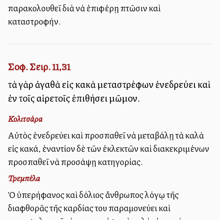
παρακολουθεῖ διὰ νὰ ἐπιφέρῃ πτῶσιν καὶ
καταστροφήν.
Σοφ. Σειρ. 11,31
τὰ γὰρ ἀγαθὰ εἰς κακὰ μεταστρέφων ἐνεδρεύει καὶ
ἐν τοῖς αἱρετοῖς ἐπιθήσει μῶμον.
Κολιτσάρα
Αὐτὸς ἐνεδρεύει καὶ προσπαθεῖ νὰ μεταβάλῃ τὰ καλὰ
εἰς κακά, ἐναντίον δὲ τῶν ἐκλεκτῶν καὶ διακεκριμένων
προσπαθεῖ νὰ προσάψῃ κατηγορίας.
Τρεμπέλα
Ὁ ὑπερήφανος καὶ δόλιος ἄνθρωπος λόγῳ τῆς
διαφθορᾶς τῆς καρδίας του παραμονεύει καὶ