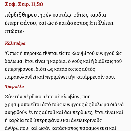
Σοφ. Σειρ. 11,30
πέρδιξ θηρευτὴς ἐν καρτάλλῳ, οὕτως καρδία
ὑπερηφάνου, καὶ ὡς ὁ κατάσκοπος ἐπιβλέπει
πτῶσιν·
Κολιτσάρα
Ὅπως ἡ πέρδικα τίθεται εἰς τὸ κλουβὶ τοῦ κυνηγοῦ ὡς
δόλωμα, ἔτσι εἶναι ἡ καρδιά, ὁ νοῦς καὶ ἡ διάθεσις τοῦ
ὑπερηφάνου, διότι ὡς κατάσκοπος αὐτὸς
παρακολουθεῖ καὶ περιμένει τὴν κατάρρευσίν σου.
Τρεμπέλα
Σὰν τὴν πέρδικα μέσα σὲ κλωβίον, ποὺ
χρησιμοποιεῖται ἀπὸ τοὺς κυνηγοὺς ὡς δόλωμα διὰ νὰ
συλληφθοῦν ἐντὸς αὐτοῦ καὶ ἄλλαι περδικες, ἔτσι εἶναι καὶ
ἡ καρδία τοῦ ὑπερηφάνου καὶ ἀνειλικρινοῦς
ἀνθρώπου· καὶ ὡσὰν κατάσκοπος παραμονεύει καὶ