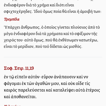
ἐνδιαφέρον διὰ τὸ χρῆμα καὶ διότι εἶναι
σφιχτοχέρηδες. Ἰδοὺ ὅμως ποία θὰ εἶναι ἡ ἀμοιβή των:
Τρεμπέλα
Ὑπάρχει ἄνθρωπος, ὁ ὁποῖος γίνεται πλούσιος ἀπὸ τὸ
μέγα ἐνδιαφέρον διὰ τὰ χρήματα καὶ τὸ σφίξιμον τῆς
χειρός του· αὐτὸ ὅμως, ποὺ θὰ ἐκθέσωμεν κατωτέρω,
εἶναι τὸ μερίδιον, ποὺ τοῦ δίδεται ὡς μισθός.
Σοφ. Σειρ. 11,19
ἐν τῷ εἰπεῖν αὐτόν· εὗρον ἀνάπαυσιν καὶ νῦν
φάγομαι ἐκ τῶν ἀγαθῶν μου, καὶ οὐκ οἶδε τίς
καιρὸς παρελεύσεται καὶ καταλείψει αὐτὰ ἑτέροις
καὶ ἀποθανεῖται.