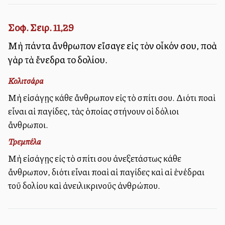
Σοφ. Σειρ. 11,29
Μὴ πάντα ἄνθρωπον εἴσαγε εἰς τὸν οἶκόν σου, πολλὰ
γὰρ τὰ ἔνεδρα τοῦ δολίου.
Κολιτσάρα
Μὴ εἰσάγῃς κάθε ἄνθρωπον εἰς τὸ σπίτι σου. Διότι πολλαὶ
εἶναι αἱ παγίδες, τὰς ὁποίας στήνουν οἱ δόλιοι
ἄνθρωποι.
Τρεμπέλα
Μὴ εἰσάγῃς εἰς τὸ σπίτι σου ἀνεξετάστως κάθε
ἄνθρωπον, διότι εἶναι πολλαὶ αἱ παγίδες καὶ αἱ ἐνέδραι
τοῦ δολίου καὶ ἀνειλικρινοῦς ἀνθρώπου.