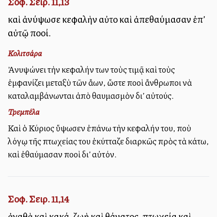
Σοφ. Σειρ. 11,13
καὶ ἀνύψωσε κεφαλὴν αὐτοῦ καὶ ἀπεθαύμασαν ἐπ’
αὐτῷ πολλοί.
Κολιτσάρα
Ἀνυψώνει τὴν κεφαλήν των τοὺς τιμᾷ καὶ τοὺς
ἐμφανίζει μεταξὺ τῶν ἄλλων, ὥστε πολλοὶ ἄνθρωποι νὰ
καταλαμβάνωνται ἀπὸ θαυμασμὸν δι’ αὐτούς.
Τρεμπέλα
Καὶ ὁ Κύριος ὕψωσεν ἐπάνω τὴν κεφαλήν του, ποὺ
λόγῳ τῆς πτωχείας του ἐκύτταζε διαρκῶς πρὸς τὰ κάτω,
καὶ ἐθαύμασαν πολλοὶ δι’ αὐτόν.
Σοφ. Σειρ. 11,14
ἀγαθὰ καὶ κακά, ζωὴ καὶ θάνατος, πτωχεία καὶ