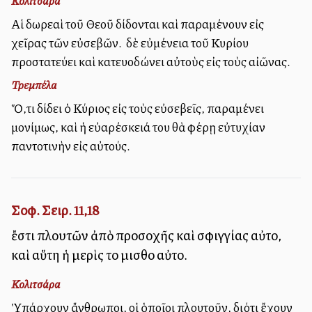
Κολιτσάρα
Αἱ δωρεαὶ τοῦ Θεοῦ δίδονται καὶ παραμένουν εἰς
χεῖρας τῶν εὐσεβῶν. Ἡ δὲ εὐμένεια τοῦ Κυρίου
προστατεύει καὶ κατευοδώνει αὐτοὺς εἰς τοὺς αἰῶνας.
Τρεμπέλα
Ὅ,τι δίδει ὁ Κύριος εἰς τοὺς εὐσεβεῖς, παραμένει
μονίμως, καὶ ἡ εὐαρέσκειά του θὰ φέρῃ εὐτυχίαν
παντοτινὴν εἰς αὐτούς.
Σοφ. Σειρ. 11,18
ἔστι πλουτῶν ἀπὸ προσοχῆς καὶ σφιγγίας αὐτοῦ,
καὶ αὕτη ἡ μερὶς τοῦ μισθοῦ αὐτοῦ.
Κολιτσάρα
Ὑπάρχουν ἄνθρωποι, οἱ ὁποῖοι πλουτοῦν, διότι ἔχουν