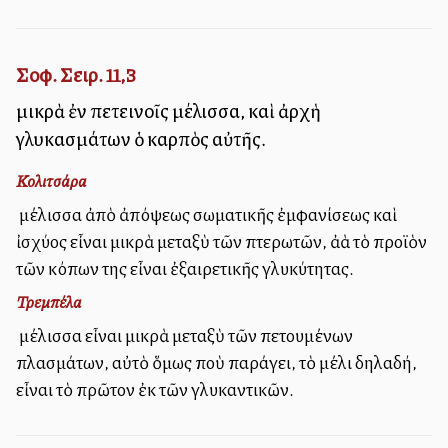
Σοφ. Σειρ. 11,3
μικρὰ ἐν πετεινοῖς μέλισσα, καὶ ἀρχὴ
γλυκασμάτων ὁ καρπὸς αὐτῆς.
Κολιτσάρα
Ἡ μέλισσα ἀπὸ ἀπόψεως σωματικῆς ἐμφανίσεως καὶ
ἰσχύος εἶναι μικρὰ μεταξὺ τῶν πτερωτῶν, ἀλλὰ τὸ προϊὸν
τῶν κόπων της εἶναι ἐξαιρετικῆς γλυκύτητας.
Τρεμπέλα
Ἡ μέλισσα εἶναι μικρὰ μεταξὺ τῶν πετουμένων
πλασμάτων, αὐτὸ ὅμως ποὺ παράγει, τὸ μέλι δηλαδή,
εἶναι τὸ πρῶτον ἐκ τῶν γλυκαντικῶν.