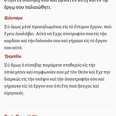
ἔργῳ σου παλαιώθητι.
Κολιτσάρα
Σὺ ὅμως μένε προσηλωμένος εἰς τὸ ἔντιμον ἔργον, ποὺ
ἔχεις ἀναλάβει. Αὐτὸ νὰ ἔχῃς σύντροφόν σου εἰς τὴν
καρδίαν καὶ τὴν διάνοιάν σου καὶ γήρασε εἰς τὸ ἔργον
σου αὐτό.
Τρεμπέλα
Σὺ ὅμως ὁ εὐσεβὴς παράμενε σταθερὸς εἰς τὴν
ὑπόσχεσιν καὶ συμφωνίαν σου μὲ τὸν Θεὸν καὶ ἔχε την
διαρκῶς εἰς τὴν σκέψιν καὶ τὴν ἀναστροφήν σου καὶ
γήρασκε εἰς τὸ ἔργον σου ἐπὶ ἔτη πολλὰ ἥσυχος καὶ
εἰρηνικός.