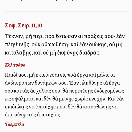
Σοφ. Σειρ. 11,10
Τέκνον, μὴ περὶ πολλὰ ἔστωσαν αἱ πράξεις σου· ἐὰν
πληθυνῇς, οὐκ ἀθωωθήσῃ· καὶ ἐὰν διώκῃς, οὐ μὴ
καταλάβῃς, καὶ οὐ μὴ ἐκφύγῃς διαδράς.
Κολιτσάρα
Παιδί μου, μὴ ἐκτείνεσαι εἰς πολλὰ ἔργα καὶ μάλιστα
ἀνώτερα τῶν δυνάμεών σου. Ἐὰν πληθύνῃς τὰ ἔργα
σου καὶ τὰς ἀσχολίας σου, θὰ περιπέσῃς ἐνδεχομένως
εἰς σφάλματα καὶ δὲν θὰ μείνῃς χωρὶς ἐνοχήν. Καὶ ἐὰν
ἐπιδιώκῃς νὰ ἐπιτύχῃς πολλά, δὲν θὰ κατορθώσῃς νὰ
ἀποφύγῃς τὰς ἀποτυχίας.
Τρεμπέλα