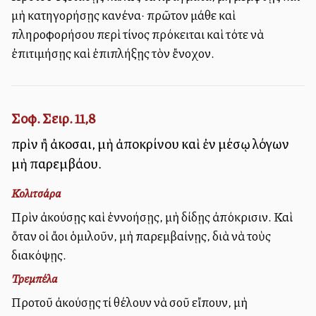
μὴ κατηγορήσῃς κανένα· πρῶτον μάθε καὶ
πληροφορήσου περὶ τίνος πρόκειται καὶ τότε νὰ
ἐπιτιμήσῃς καὶ ἐπιπλήξῃς τὸν ἔνοχον.
Σοφ. Σειρ. 11,8
πρὶν ἢ ἀκοῦσαι, μὴ ἀποκρίνου καὶ ἐν μέσῳ λόγων
μὴ παρεμβάλλου.
Κολιτσάρα
Πρὶν ἀκούσῃς καὶ ἐννοήσῃς, μὴ δίδῃς ἀπόκρισιν. Καὶ
ὅταν οἱ ἄλλοι ὁμιλοῦν, μὴ παρεμβαίνῃς, διὰ νὰ τοὺς
διακόψῃς.
Τρεμπέλα
Προτοῦ ἀκούσῃς τί θέλουν νὰ σοῦ εἴπουν, μὴ