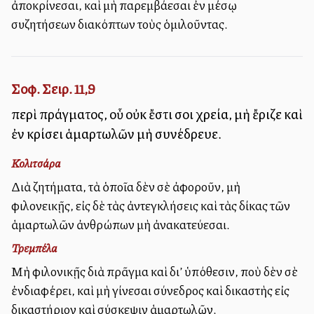
ἀποκρίνεσαι, καὶ μὴ παρεμβάλλεσαι ἐν μέσῳ
συζητήσεων διακόπτων τοὺς ὁμιλοῦντας.
Σοφ. Σειρ. 11,9
περὶ πράγματος, οὗ οὐκ ἔστι σοι χρεία, μὴ ἔριζε καὶ
ἐν κρίσει ἁμαρτωλῶν μὴ συνέδρευε.
Κολιτσάρα
Διὰ ζητήματα, τὰ ὁποῖα δὲν σὲ ἀφοροῦν, μὴ
φιλονεικῇς, εἰς δὲ τὰς ἀντεγκλήσεις καὶ τὰς δίκας τῶν
ἁμαρτωλῶν ἀνθρώπων μὴ ἀνακατεύεσαι.
Τρεμπέλα
Μὴ φιλονικῇς διὰ πρᾶγμα καὶ δι’ ὑπόθεσιν, ποὺ δὲν σὲ
ἐνδιαφέρει, καὶ μὴ γίνεσαι σύνεδρος καὶ δικαστὴς εἰς
δικαστήριον καὶ σύσκεψιν ἁμαρτωλῶν.