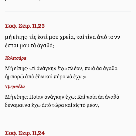
Σοφ. Σειρ. 11,23
μὴ εἴπῃς· τίς ἐστί μου χρεία, καὶ τίνα ἀπὸ τοῦ νῦν
ἔσται μου τὰ ἀγαθά;
Κολιτσάρα
Μὴ εἴπῃς· «τί ἀνάγκην ἔχω πλέον, ποιὰ ἄλλα ἀγαθὰ
ἠμπορῶ ἀπὸ ἔδω καὶ πέρα νὰ ἔχω;»
Τρεμπέλα
Μὴ εἴπῃς: Ποίαν ἀνάγκην ἔχω; Καὶ ποία ἄλλα ἀγαθὰ
δύναμαι να ἔχω ἀπὸ τώρα καὶ εἰς τὸ μέλλον;
Σοφ. Σειρ. 11,24