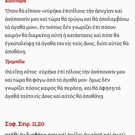
Κολιτσάρα
Ὅταν θὰ εἴπουν «εὑρῆκα ἐπιτέλους τὴν ἡσυχίαν καὶ
ἀνάπαυσίν μου καὶ τώρα θὰ τρώγω καὶ θὰ ἀπολαμβάνω
τὰ ἀγαθά μου», ἐν τούτοις δὲν γνωρίζει ἐπὶ πόσον
καιρὸν θὰ διαρκέσῃ αὐτὴ ἡ κατάστασις καὶ πότε θὰ
ἐγκαταλείψῃ τὰ ἀγαθά του εἰς τοὺς ἄλλους, διότι αὐτὸς θὰ
ἀποθάνῃ.
Τρεμπέλα
Θὰ εἴπῃ οὗτος· εὑρῆκα ἐπὶ τέλους τὴν ἀνάπαυσίν μου
καὶ τώρα θὰ φάγω ἀπὸ τὰ ἀγαθά μου· ὅμως δὲν
γνωρίζει πόσος καιρὸς θὰ περάσῃ, καὶ θὰ ἀφήσῃ τὰ
ἀγαθὰ ταῦτα εἰς ἄλλους καὶ αὐτὸς θὰ ἀποθάνῃ.
Σοφ. Σειρ. 11,20
στῆθι ἐν διαθήκῃ σου καὶ ὁμίλει ἐν αὐτῇ καὶ ἐν τῷ