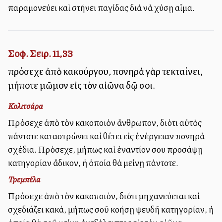
παραμονεύει καὶ στήνει παγίδας διὰ νὰ χύσῃ αἷμα.
Σοφ. Σειρ. 11,33
πρόσεχε ἀπὸ κακούργου, πονηρὰ γὰρ τεκταίνει,
μήποτε μῶμον εἰς τὸν αἰῶνα δῷ σοι.
Κολιτσάρα
Πρόσεχε ἀπὸ τὸν κακοποιὸν ἄνθρωπον, διότι αὐτὸς
πάντοτε καταστρώνει καὶ θέτει εἰς ἐνέργειαν πονηρὰ
σχέδια. Πρόσεχε, μήπως καὶ ἐναντίον σου προσάψῃ
κατηγορίαν ἄδικον, ἡ ὁποία θὰ μείνῃ πάντοτε.
Τρεμπέλα
Πρόσεχε ἀπὸ τὸν κακοποιόν, διότι μηχανεύεται καὶ
σχεδιάζει κακά, μήπως σοῦ κολλήσῃ ψευδῆ κατηγορίαν, ἡ