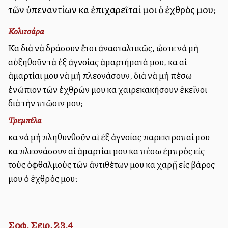
τῶν ὑπεναντίων καὶ ἐπιχαρεῖταί μοι ὁ ἐχθρός μου;
Κολιτσάρα
Καὶ διὰ νὰ δράσουν ἔτσι ἀνασταλτικῶς, ὥστε νὰ μὴ
αὐξηθοῦν τὰ ἐξ ἀγνοίας ἁμαρτήματά μου, καὶ αἱ
ἁμαρτίαι μου νὰ μὴ πλεονάσουν, διὰ νὰ μὴ πέσω
ἐνώπιον τῶν ἐχθρῶν μου καὶ χαιρεκακήσουν ἐκεῖνοι
διὰ τὴν πτῶσιν μου;
Τρεμπέλα
καὶ νὰ μὴ πληθυνθοῦν αἱ ἐξ ἀγνοίας παρεκτροπαί μου
καὶ πλεονάσουν αἱ ἁμαρτίαι μου καὶ πέσω ἐμπρὸς εἰς
τοὺς ὀφθαλμοὺς τῶν ἀντιθέτων μου καὶ χαρῇ εἰς βάρος
μου ὁ ἐχθρός μου;
Σοφ. Σειρ. 23,4