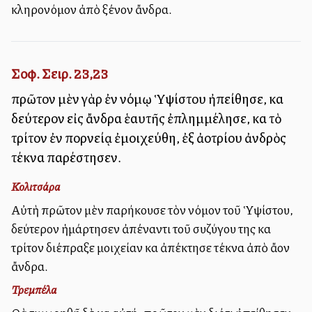
κληρονόμον ἀπὸ ξένον ἄνδρα.
Σοφ. Σειρ. 23,23
πρῶτον μὲν γὰρ ἐν νόμῳ Ὑψίστου ἠπείθησε, καὶ
δεύτερον εἰς ἄνδρα ἑαυτῆς ἐπλημμέλησε, καὶ τὸ
τρίτον ἐν πορνείᾳ ἐμοιχεύθη, ἐξ ἀλλοτρίου ἀνδρὸς
τέκνα παρέστησεν.
Κολιτσάρα
Αὐτὴ πρῶτον μὲν παρήκουσε τὸν νόμον τοῦ Ὑψίστου,
δεύτερον ἡμάρτησεν ἀπέναντι τοῦ συζύγου της καὶ
τρίτον διέπραξε μοιχείαν καὶ ἀπέκτησε τέκνα ἀπὸ ἄλλον
ἄνδρα.
Τρεμπέλα