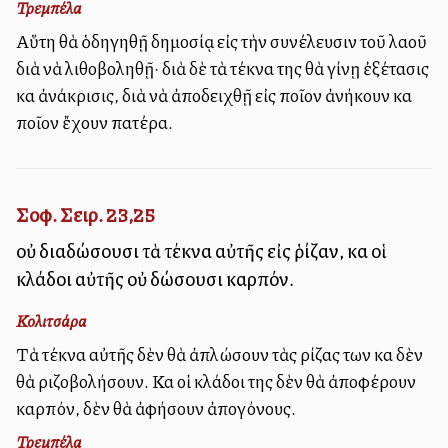
Τρεμπέλα
Αὕτη θὰ ὁδηγηθῇ δημοσίᾳ εἰς τὴν συνέλευσιν τοῦ λαοῦ
διὰ νὰ λιθοβοληθῇ· διὰ δὲ τὰ τέκνα της θὰ γίνῃ ἐξέτασις
καὶ ἀνάκρισις, διὰ νὰ ἀποδειχθῇ εἰς ποῖον ἀνήκουν καὶ
ποῖον ἔχουν πατέρα.
Σοφ. Σειρ. 23,25
οὐ διαδώσουσι τὰ τέκνα αὐτῆς εἰς ῥίζαν, καὶ οἱ
κλάδοι αὐτῆς οὐ δώσουσι καρπόν.
Κολιτσάρα
Τὰ τέκνα αὐτῆς δὲν θὰ ἀπλώσουν τὰς ρίζας των καὶ δὲν
θὰ ριζοβολήσουν. Καὶ οἱ κλάδοι της δὲν θὰ ἀποφέρουν
καρπόν, δὲν θὰ ἀφήσουν ἀπογόνους.
Τρεμπέλα