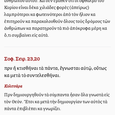
ἀνθρώπου αὐτοῦ. Καὶ δὲν ἔμαθεν ὅτι οἱ ὀφθαλμοὶ τοῦ
Κυρίου εἶναι δέκα χιλιάδες φορὲς (ἀπείρως)
λαμπρότεροι καὶ φωτεινότεροι ἀπὸ τὸν ἥλιον καὶ
ἐπιτηροῦν καὶ παρακολουθοῦν ὅλους τοὺς δρόμους τῶν
ἀνθρώπων καὶ παρατηροῦν τὰ πιὸ ἀπόκρυφα μέρη καὶ
ὅ,τι συμβαίνει εἰς αὐτά.
Σοφ. Σειρ. 23,20
πρὶν ἢ κτισθῆναι τὰ πάντα, ἔγνωσται αὐτῷ, οὕτως
καὶ μετὰ τὸ συντελεσθῆναι.
Κολιτσάρα
Πρὶν δημιουργηθοῦν τὰ σύμπαντα ἦσαν ὅλα γνωστὰ εἰς
τὸν Θεόν. Ἔτσι καὶ μετὰ τὴν δημιουργίαν των αὐτὸς τὰ
πάντα ἐπιβλέπει καὶ γνωρίζει.