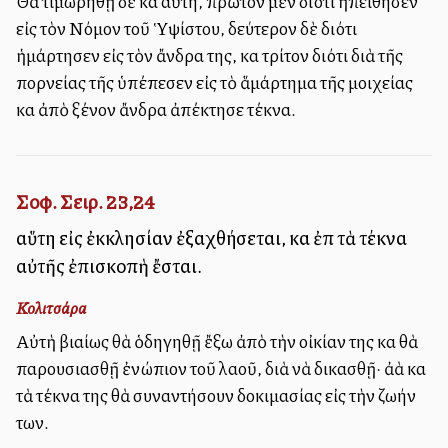
Θὰ τιμωρηθῇ δὲ καὶ αὐτή, πρῶτον μὲν διότι ἠπείθησεν
εἰς τὸν Νόμον τοῦ Ὑψίστου, δεύτερον δὲ διότι
ἡμάρτησεν εἰς τὸν ἄνδρα της, καὶ τρίτον διότι διὰ τῆς
πορνείας τῆς ὑπέπεσεν εἰς τὸ ἅμάρτημα τῆς μοιχείας
καὶ ἀπὸ ξένον ἄνδρα ἀπέκτησε τέκνα.
Σοφ. Σειρ. 23,24
αὕτη εἰς ἐκκλησίαν ἐξαχθήσεται, καὶ ἐπὶ τὰ τέκνα
αὐτῆς ἐπισκοπὴ ἔσται.
Κολιτσάρα
Αὐτὴ βιαίως θὰ ὁδηγηθῇ ἔξω ἀπὸ τὴν οἰκίαν της καὶ θὰ
παρουσιασθῇ ἐνώπιον τοῦ λαοῦ, διὰ νὰ δικασθῇ· ἀλλὰ καὶ
τὰ τέκνα της θὰ συναντήσουν δοκιμασίας εἰς τὴν ζωήν
των.