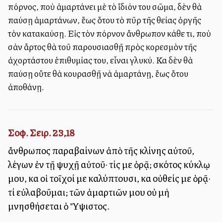
πόρνος, ποὺ ἁμαρτάνει μὲ τὸ ἴδιόν του σῶμα, δὲν θὰ
παύσῃ ἁμαρτάνων, ἕως ὅτου τὸ πῦρ τῆς θείας ὀργῆς
τὸν κατακαύσῃ. Εἰς τὸν πόρνον ἄνθρωπον κάθε τι, ποὺ
σὰν ἄρτος θὰ τοῦ παρουσιασθῇ πρὸς κορεσμὸν τῆς
ἀχορτάστου ἐπιθυμίας του, εἶναι γλυκύ. Καὶ δὲν θὰ
παύσῃ οὕτε θὰ κουρασθῇ νὰ ἁμαρτάνῃ, ἕως ὅτου
ἀποθάνῃ.
Σοφ. Σειρ. 23,18
ἄνθρωπος παραβαίνων ἀπὸ τῆς κλίνης αὐτοῦ,
λέγων ἐν τῇ ψυχῇ αὐτοῦ· τίς με ὁρᾷ; σκότος κύκλῳ
μου, καὶ οἱ τοῖχοί με καλύπτουσι, καὶ οὐθείς με ὁρᾷ·
τί εὐλαβοῦμαι; τῶν ἁμαρτιῶν μου οὐ μὴ
μνησθήσεται ὁ Ὕψιστος.