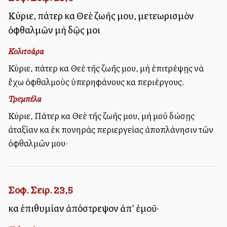
Κύριε, πάτερ καὶ Θεὲ ζωῆς μου, μετεωρισμὸν
ὀφθαλμῶν μὴ δῷς μοι
Κολιτσάρα
Κύριε, πάτερ καὶ Θεὲ τῆς ζωῆς μου, μὴ ἐπιτρέψῃς νὰ
ἔχω ὀφθαλμοὺς ὑπερηφάνους καὶ περιέργους.
Τρεμπέλα
Κύριε, Πάτερ καὶ Θεὲ τῆς ζωῆς μου, μὴ μοῦ δώσῃς
ἀταξίαν καὶ ἐκ πονηρὰς περιεργείας ἀποπλάνησιν τῶν
ὀφθαλμῶν μου·
Σοφ. Σειρ. 23,5
καὶ ἐπιθυμίαν ἀπόστρεψον ἀπ’ ἐμοῦ·