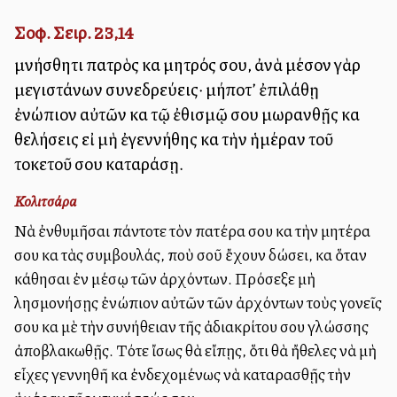
Σοφ. Σειρ. 23,14
μνήσθητι πατρὸς καὶ μητρός σου, ἀνὰ μέσον γὰρ
μεγιστάνων συνεδρεύεις· μήποτ’ ἐπιλάθῃ
ἐνώπιον αὐτῶν καὶ τῷ ἐθισμῷ σου μωρανθῇς καὶ
θελήσεις εἰ μὴ ἐγεννήθης καὶ τὴν ἡμέραν τοῦ
τοκετοῦ σου καταράσῃ.
Κολιτσάρα
Νὰ ἐνθυμῆσαι πάντοτε τὸν πατέρα σου καὶ τὴν μητέρα
σου καὶ τὰς συμβουλάς, ποὺ σοῦ ἔχουν δώσει, καὶ ὅταν
κάθησαι ἐν μέσῳ τῶν ἀρχόντων. Πρόσεξε μὴ
λησμονήσῃς ἐνώπιον αὐτῶν τῶν ἀρχόντων τοὺς γονεῖς
σου καὶ μὲ τὴν συνήθειαν τῆς ἀδιακρίτου σου γλώσσης
ἀποβλακωθῇς. Τότε ἴσως θὰ εἴπῃς, ὅτι θὰ ἤθελες νὰ μὴ
εἶχες γεννηθῆ καὶ ἐνδεχομένως νὰ καταρασθῇς τὴν