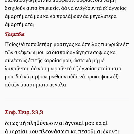
δειχθοῦν αὐταὶ ἐπιεικεῖς, ἀλλὰ νὰ ἐλέγξουν τὰ ἐξ ἀγνοίας
ἁμαρτήματά μου καὶ νὰ προλάβουν ἄλλα μεγαλύτερα
ἁμαρτήματα;
Τρεμπέλα
Ποῖος θὰ τοποθετήσῃ μάστιγας καὶ ἀπειλὰς τιμωριῶν ἐπὶ
τῶν σκέψεών μου καὶ διαπαιδαγώγησιν σοφίας καὶ
συνέσεως ἐπὶ τῆς καρδίας μου, ὥστε νὰ μὴ μὲ
λυποῦνται, ἀλλὰ νὰ τιμωροῦν τὰ ἐξ ἀγνοίας πταίσματά
μου, διὰ νὰ μὴ φανερωθοῦν οὐδὲ νὰ προκόψουν ἐξ
αὐτῶν ἁμαρτήματα μεγάλα
Σοφ. Σειρ. 23,3
ὅπως μὴ πληθύνωσιν αἱ ἄγνοιαί μου καὶ αἱ
ἁμαρτίαι μου πλεονάσωσι καὶ πεσοῦμαι ἔναντι