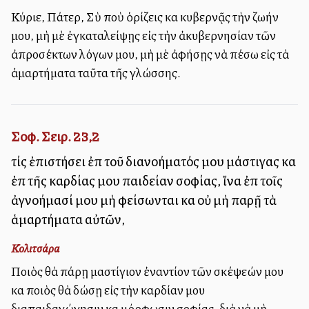
Κύριε, Πάτερ, Σὺ ποὺ ὁρίζεις καὶ κυβερνᾷς τὴν ζωήν
μου, μὴ μὲ ἐγκαταλείψῃς εἰς τὴν ἀκυβερνησίαν τῶν
ἀπροσέκτων λόγων μου, μὴ μὲ ἀφήσῃς νὰ πέσω εἰς τὰ
ἁμαρτήματα ταῦτα τῆς γλώσσης.
Σοφ. Σειρ. 23,2
τίς ἐπιστήσει ἐπὶ τοῦ διανοήματός μου μάστιγας καὶ
ἐπὶ τῆς καρδίας μου παιδείαν σοφίας, ἵνα ἐπὶ τοῖς
ἀγνοήμασί μου μὴ φείσωνται καὶ οὐ μὴ παρῇ τὰ
ἁμαρτήματα αὐτῶν,
Κολιτσάρα
Ποιὸς θὰ πάρῃ μαστίγιον ἐναντίον τῶν σκέψεών μου
καὶ ποιὸς θὰ δώσῃ εἰς τὴν καρδίαν μου
διαπαιδαγώγησιν καὶ μόρφωσιν σοφίας, διὰ νὰ μὴ