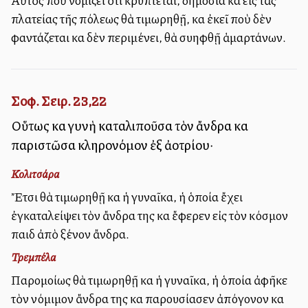
Αὐτὸς ποὺ νομίζει ὅτι κρύπτεται, δημοσία καὶ εἰς τὰς
πλατείας τῆς πόλεως θὰ τιμωρηθῇ, καὶ ἐκεῖ ποὺ δὲν
φαντάζεται καὶ δὲν περιμένει, θὰ συλληφθῇ ἁμαρτάνων.
Σοφ. Σειρ. 23,22
Οὕτως καὶ γυνὴ καταλιποῦσα τὸν ἄνδρα καὶ
παριστῶσα κληρονόμον ἐξ ἀλλοτρίου·
Κολιτσάρα
Ἔτσι θὰ τιμωρηθῇ καὶ ἡ γυναῖκα, ἡ ὁποία ἔχει
ἐγκαταλείψει τὸν ἄνδρα της καὶ ἔφερεν εἰς τὸν κόσμον
παιδὶ ἀπὸ ξένον ἄνδρα.
Τρεμπέλα
Παρομοίως θὰ τιμωρηθῇ καὶ ἡ γυναῖκα, ἡ ὁποία ἀφῆκε
τὸν νόμιμον ἄνδρα της καὶ παρουσίασεν ἀπόγονον καὶ