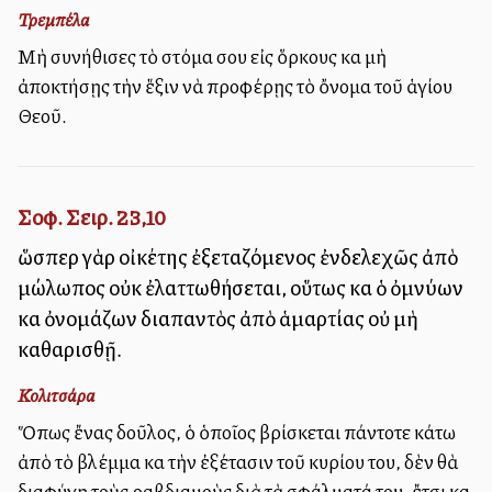
Τρεμπέλα
Μὴ συνήθισες τὸ στόμα σου εἰς ὅρκους καὶ μὴ
ἀποκτήσῃς τὴν ἕξιν νὰ προφέρῃς τὸ ὄνομα τοῦ ἁγίου
Θεοῦ.
Σοφ. Σειρ. 23,10
ὥσπερ γὰρ οἰκέτης ἐξεταζόμενος ἐνδελεχῶς ἀπὸ
μώλωπος οὐκ ἐλαττωθήσεται, οὕτως καὶ ὁ ὀμνύων
καὶ ὀνομάζων διαπαντὸς ἀπὸ ἁμαρτίας οὐ μὴ
καθαρισθῇ.
Κολιτσάρα
Ὅπως ἔνας δοῦλος, ὁ ὁποῖος βρίσκεται πάντοτε κάτω
ἀπὸ τὸ βλέμμα καὶ τὴν ἐξέτασιν τοῦ κυρίου του, δὲν θὰ
διαφύγῃ τοὺς ραβδιαμοὺς διὰ τὰ σφάλματά του, ἔτσι καὶ