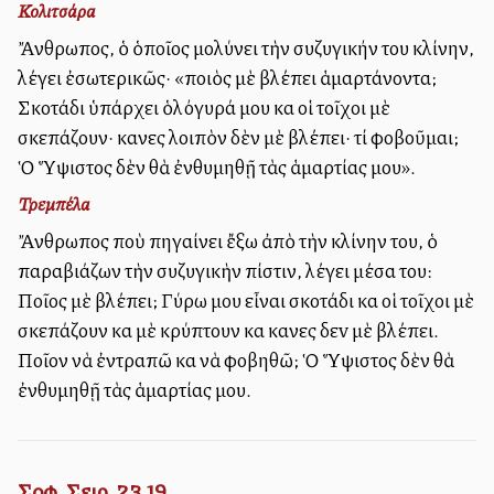
Κολιτσάρα
Ἄνθρωπος, ὁ ὁποῖος μολύνει τὴν συζυγικήν του κλίνην,
λέγει ἐσωτερικῶς· «ποιὸς μὲ βλέπει ἁμαρτάνοντα;
Σκοτάδι ὑπάρχει ὁλόγυρά μου καὶ οἱ τοῖχοι μὲ
σκεπάζουν· κανεὶς λοιπὸν δὲν μὲ βλέπει· τί φοβοῦμαι;
Ὁ Ὕψιστος δὲν θὰ ἐνθυμηθῇ τὰς ἁμαρτίας μου».
Τρεμπέλα
Ἄνθρωπος ποὺ πηγαίνει ἔξω ἀπὸ τὴν κλίνην του, ὁ
παραβιάζων τὴν συζυγικὴν πίστιν, λέγει μέσα του:
Ποῖος μὲ βλέπει; Γύρω μου εἶναι σκοτάδι καὶ οἱ τοῖχοι μὲ
σκεπάζουν καὶ μὲ κρύπτουν καὶ κανεὶς δεv μὲ βλέπει.
Ποῖον νὰ ἐντραπῶ καὶ νὰ φοβηθῶ; Ὁ Ὕψιστος δὲν θὰ
ἐνθυμηθῇ τὰς ἁμαρτίας μου.
Σοφ. Σειρ. 23,19