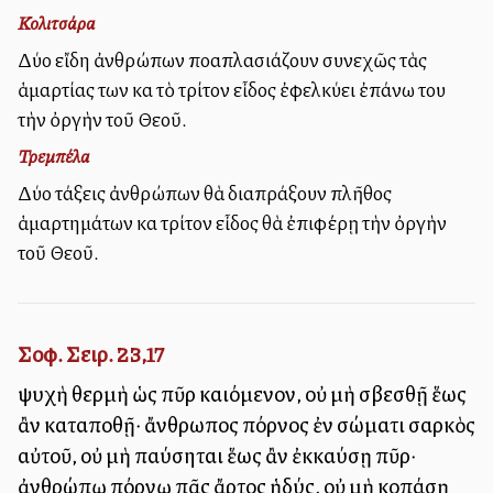
Κολιτσάρα
Δύο εἴδη ἀνθρώπων πολλαπλασιάζουν συνεχῶς τὰς
ἁμαρτίας των καὶ τὸ τρίτον εἶδος ἐφελκύει ἐπάνω του
τὴν ὀργὴν τοῦ Θεοῦ.
Τρεμπέλα
Δύο τάξεις ἀνθρώπων θὰ διαπράξουν πλῆθος
ἁμαρτημάτων καὶ τρίτον εἶδος θὰ ἐπιφέρῃ τὴν ὀργὴν
τοῦ Θεοῦ.
Σοφ. Σειρ. 23,17
ψυχὴ θερμὴ ὡς πῦρ καιόμενον, οὐ μὴ σβεσθῇ ἕως
ἂν καταποθῇ· ἄνθρωπος πόρνος ἐν σώματι σαρκὸς
αὐτοῦ, οὐ μὴ παύσηται ἕως ἂν ἐκκαύσῃ πῦρ·
ἀνθρώπῳ πόρνῳ πᾶς ἄρτος ἡδύς, οὐ μὴ κοπάσῃ