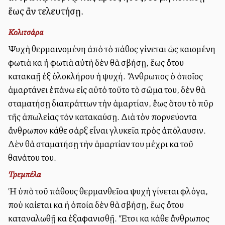
ἕως ἂν τελευτήσῃ.
Κολιτσάρα
Ψυχὴ θερμαινομένη ἀπὸ τὸ πάθος γίνεται ὡς καιομένη
φωτιὰ καὶ ἡ φωτιὰ αὐτὴ δὲν θὰ σβήσῃ, ἕως ὅτου
κατακαῇ ἐξ ὁλοκλήρου ἡ ψυχή. Ἄνθρωπος ὁ ὁποῖος
ἁμαρτάνει ἐπάνω εἰς αὐτὸ τοῦτο τὸ σῶμα του, δὲν θὰ
σταματήσῃ διαπράττων τὴν ἁμαρτίαν, ἕως ὅτου τὸ πῦρ
τῆς ἀπωλείας τὸν κατακαύσῃ. Διὰ τὸν πορνεύοντα
ἄνθρωπον κάθε σὰρξ εἶναι γλυκεῖα πρὸς ἀπόλαυσιν.
Δὲν θὰ σταματήσῃ τὴν ἁμαρτίαν του μέχρι καὶ τοῦ
θανάτου του.
Τρεμπέλα
Ἡ ὑπὸ τοῦ πάθους θερμανθεῖσα ψυχὴ γίνεται φλόγα,
ποὺ καίεται καὶ ἡ ὁποία δὲν θὰ σβήσῃ, ἕως ὅτου
καταναλωθῇ καὶ ἑξαφανισθῇ. Ἔτσι καὶ κάθε ἄνθρωπος