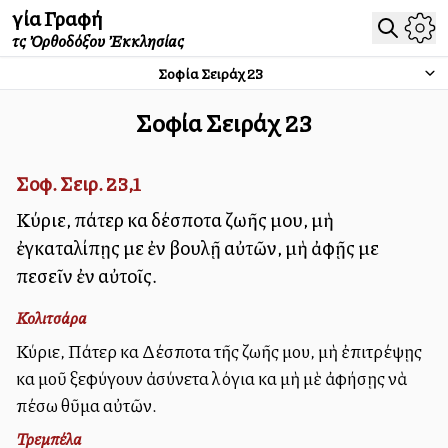
Ἁγία Γραφή
τῆς Ὀρθοδόξου Ἐκκλησίας
Σοφία Σειράχ
23
Σοφία Σειράχ
23
Σοφ. Σειρ. 23,1
Κύριε, πάτερ καὶ δέσποτα ζωῆς μου, μὴ
ἐγκαταλίπῃς με ἐν βουλῇ αὐτῶν, μὴ ἀφῇς με
πεσεῖν ἐν αὐτοῖς.
Κολιτσάρα
Κύριε, Πάτερ καὶ Δέσποτα τῆς ζωῆς μου, μὴ ἐπιτρέψῃς
καὶ μοῦ ξεφύγουν ἀσύνετα λόγια καὶ μὴ μὲ ἀφήσῃς νὰ
πέσω θῦμα αὐτῶν.
Τρεμπέλα