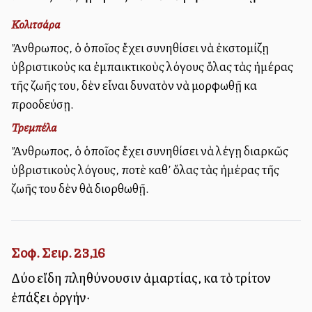
Κολιτσάρα
Ἄνθρωπος, ὁ ὁποῖος ἔχει συνηθίσει νὰ ἐκστομίζῃ
ὑβριστικοὺς καὶ ἐμπαικτικοὺς λόγους ὅλας τὰς ἡμέρας
τῆς ζωῆς του, δὲν εἶναι δυνατὸν νὰ μορφωθῇ καὶ
προοδεύσῃ.
Τρεμπέλα
Ἄνθρωπος, ὁ ὁποῖος ἔχει συνηθίσει νὰ λέγῃ διαρκῶς
ὑβριστικοὺς λόγους, ποτὲ καθ’ ὅλας τὰς ἡμέρας τῆς
ζωῆς του δὲν θὰ διορθωθῇ.
Σοφ. Σειρ. 23,16
Δύο εἴδη πληθύνουσιν ἁμαρτίας, καὶ τὸ τρίτον
ἐπάξει ὀργήν·