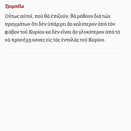
Τρεμπέλα
Οὕτως αὐτοί, ποὺ θὰ ἐπιζοῦν, θὰ μάθουν διὰ τῶν
πραγμάτων ὅτι δὲν ὑπάρχει ἄλλο καλύτερον ἀπὸ τὸν
φόβον τοῦ Κυρίου καὶ δὲν εἶναι ἄλλο γλυκύτερον ἀπὸ τὸ
νὰ προσέχῃ κανεὶς εἰς τὰς ἐντολὰς τοῦ Κυρίου.
Πληροφορίες ιστοσελίδας - Επικοινωνία
Εγγραφή στο Newsletter
Συνεισφορά
Όροι Χρήσης
©
2026
agia-grafi.gr
- All rights reserved