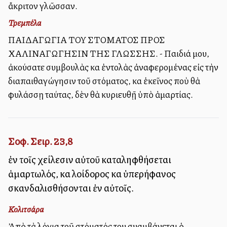
ἄκριτον γλῶσσαν.
Τρεμπέλα
ΠΑΙΔΑΓΩΓΙΑ ΤΟΥ ΣΤΟΜΑΤΟΣ ΠΡΟΣ
XAΛΙΝΑΓΩΓΗΣΙΝ ΤΗΣ ΓΛΩΣΣΗΣ. - Παιδιά μου,
ἀκούσατε συμβουλὰς καὶ ἐντολὰς ἀναφερομένας εἰς τὴν
διαπαιθαγώγησιν τοῦ στόματος, καὶ ἐκεῖνος ποὺ θὰ
φυλάσσῃ ταύτας, δὲν θὰ κυριευθῇ ὑπὸ ἁμαρτίας.
Σοφ. Σειρ. 23,8
ἐν τοῖς χείλεσιν αὐτοῦ καταληφθήσεται
ἁμαρτωλός, καὶ λοίδορος καὶ ὑπερήφανος
σκανδαλισθήσονται ἐν αὐτοῖς.
Κολιτσάρα
Ἀπὸ τὰ λόγια τοῦ στόματός του συλλαμβάνεται ὁ