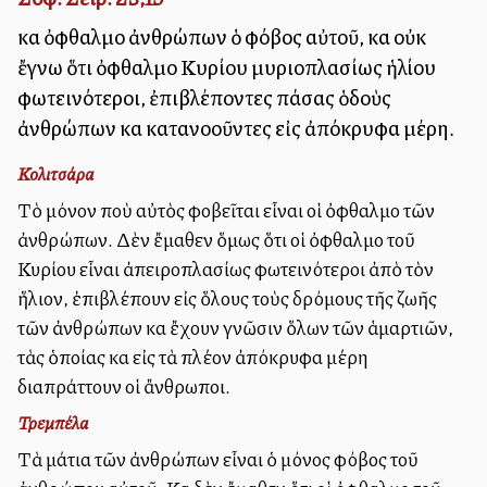
καὶ ὀφθαλμοὶ ἀνθρώπων ὁ φόβος αὐτοῦ, καὶ οὐκ
ἔγνω ὅτι ὀφθαλμοὶ Κυρίου μυριοπλασίως ἡλίου
φωτεινότεροι, ἐπιβλέποντες πάσας ὁδοὺς
ἀνθρώπων καὶ κατανοοῦντες εἰς ἀπόκρυφα μέρη.
Κολιτσάρα
Τὸ μόνον ποὺ αὐτὸς φοβεῖται εἶναι οἱ ὀφθαλμοὶ τῶν
ἀνθρώπων. Δὲν ἔμαθεν ὅμως ὅτι οἱ ὀφθαλμοὶ τοῦ
Κυρίου εἶναι ἀπειροπλασίως φωτεινότεροι ἀπὸ τὸν
ἥλιον, ἐπιβλέπουν εἰς ὅλους τοὺς δρόμους τῆς ζωῆς
τῶν ἀνθρώπων καὶ ἔχουν γνῶσιν ὅλων τῶν ἁμαρτιῶν,
τὰς ὁποίας καὶ εἰς τὰ πλέον ἀπόκρυφα μέρη
διαπράττουν οἱ ἄνθρωποι.
Τρεμπέλα
Τὰ μάτια τῶν ἀνθρώπων εἶναι ὁ μόνος φόβος τοῦ