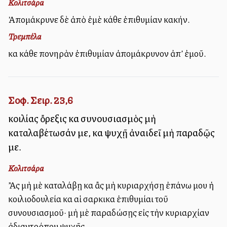
Κολιτσάρα
Ἀπομάκρυνε δὲ ἀπὸ ἐμὲ κάθε ἐπιθυμίαν κακήν.
Τρεμπέλα
καὶ κάθε πονηρὰν ἐπιθυμίαν ἀπομάκρυνον ἀπ’ ἐμοῦ.
Σοφ. Σειρ. 23,6
κοιλίας ὄρεξις καὶ συνουσιασμὸς μὴ
καταλαβέτωσάν με, καὶ ψυχῇ ἀναιδεῖ μὴ παραδῷς
με.
Κολιτσάρα
Ἂς μὴ μὲ καταλάβῃ καὶ ἂς μὴ κυριαρχήσῃ ἐπάνω μου ἡ
κοιλιοδουλεία καὶ αἱ σαρκικαὶ ἐπιθυμίαι τοῦ
συνουσιασμοῦ· μὴ μὲ παραδώσῃς εἰς τὴν κυριαρχίαν
ἀδιαντρόπου ψυχῆς.