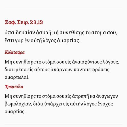
Σοφ. Σειρ. 23,13
ἀπαιδευσίαν ἀσυρῆ μὴ συνεθίσῃς τὸ στόμα σου,
ἔστι γὰρ ἐν αὐτῇ λόγος ἁμαρτίας.
Κολιτσάρα
Μὴ συνηθίσῃς τὸ στόμα σου εἰς ἀναισχύντους λόγους,
διότι μέσα εἰς αὐτοὺς ὑπάρχουν πάντοτε φράσεις
ἁμαρτωλαί.
Τρεμπέλα
Μὴ συνηθίσῃς τὸ στόμα σου εἰς ἀπρεπῆ καὶ ἀνάγωγον
βωμολοχίαν, διότι ὑπάρχει εἰς αὐτὴν λόγος ἔνοχος
ἁμαρτίας.