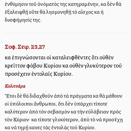
ἐνθύμησιν τοῦ ὀνόματός της κατηραμένην, καὶ δὲν θὰ
ἑξαλειψθῇ οὔτε θὰ λησμονηθῇ τὸ αἶσχος καὶ ἡ
δυσφήμησίς της.
Σοφ. Σειρ. 23,27
καὶ ἐπιγνώσονται οἱ καταλειφθέντες ὅτι οὐθὲν
κρεῖττον φόβου Κυρίου καὶ οὐθὲν γλυκύτερον τοῦ
προσέχειν ἐντολαῖς Κυρίου.
Κολιτσάρα
Ἔτσι δὲ θὰ διδαχθοῦν ἀπὸ τὰ πράγματα καὶ θὰ μάθουν
οἱ ὑπόλοιποι ἄνθρωποι, ὅτι δὲν ὑπάρχει τίποτε
καλύτερον ἀπὸ τὸν σεβασμὸν καὶ τὴν εὐλάβειαν πρὸς
τὸν Κύριον· καὶ τίποτε γλυκύτερον, ἀπὸ τὸ νὰ προσέχῃ
καὶ νὰ τηρῇ κανεὶς τὰς ἐντολὰς τοῦ Κυρίου.