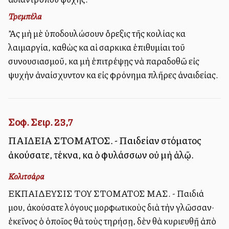
Τρεμπέλα
Ἂς μὴ μὲ ὑποδουλώσουν ὄρεξις τῆς κοιλίας καὶ
λαιμαργία, καθὼς καὶ αἱ σαρκικαὶ ἐπιθυμίαι τοῦ
συνουσιασμοῦ, καὶ μὴ ἐπιτρέψῃς νὰ παραδοθῶ εἰς
ψυχὴν ἀναίσχυντον καὶ εἰς φρόνημα πλῆρες ἀναιδείας.
Σοφ. Σειρ. 23,7
ΠΑΙΔΕΙΑ ΣΤΟΜΑΤΟΣ. - Παιδείαν στόματος
ἀκούσατε, τέκνα, καὶ ὁ φυλάσσων οὐ μὴ ἁλῷ.
Κολιτσάρα
ΕΚΠΑΙΔΕΥΣΙΣ ΤΟΥ ΣΤΟΜΑΤΟΣ ΜΑΣ. - Παιδιά
μου, ἀκούσατε λόγους μορφωτικοὺς διὰ τὴν γλῶσσαν·
ἐκεῖνος ὁ ὁποῖος θὰ τοὺς τηρήσῃ, δὲν θὰ κυριευθῇ ἀπὸ