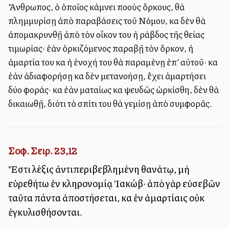
Ἄνθρωπος, ὁ ὁποῖος κάμνει πολλοὺς ὅρκους, θὰ
πλημμυρίσῃ ἀπὸ παραβάσεις τοῦ Νόμου, καὶ δὲν θὰ
ἀπομακρυνθῇ ἀπὸ τὸν οἶκον του ἡ ράβδος τῆς θείας
τιμωρίας· ἐὰν ὁρκιζόμενος παραβῇ τὸν ὅρκον, ἡ
ἁμαρτία του καὶ ἡ ἐνοχή του θὰ παραμένῃ ἐπ’ αὐτοῦ· καὶ
ἐὰν ἀδιαφορήσῃ καὶ δὲν μετανοήσῃ, ἔχει ἁμαρτήσει
δύο φοράς· καὶ ἐὰν ματαίως καὶ ψευδῶς ὡρκίσθη, δὲν θὰ
δικαιωθῇ, διότι τὸ σπίτι του θὰ γεμίσῃ ἀπὸ συμφορᾶς.
Σοφ. Σειρ. 23,12
Ἔστι λέξις ἀντιπεριβεβλημένη θανάτῳ, μὴ
εὑρεθήτω ἐν κληρονομίᾳ Ἰακώβ· ἀπὸ γὰρ εὐσεβῶν
ταῦτα πάντα ἀποστήσεται, καὶ ἐν ἁμαρτίαις οὐκ
ἐγκυλισθήσονται.