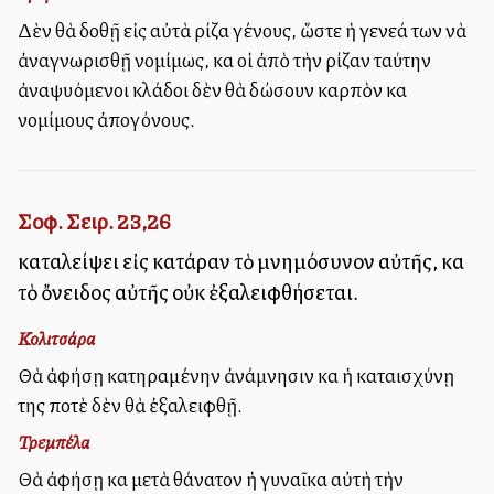
Δὲν θὰ δοθῇ εἰς αὐτὰ ρίζα γένους, ὥστε ἡ γενεά των νὰ
ἀναγνωρισθῇ νομίμως, καὶ οἱ ἀπὸ τὴν ρίζαν ταύτην
ἀναψυόμενοι κλάδοι δὲν θὰ δώσουν καρπὸν καὶ
νομίμους ἀπογόνους.
Σοφ. Σειρ. 23,26
καταλείψει εἰς κατάραν τὸ μνημόσυνον αὐτῆς, καὶ
τὸ ὄνειδος αὐτῆς οὐκ ἐξαλειφθήσεται.
Κολιτσάρα
Θὰ ἀφήσῃ κατηραμένην ἀνάμνησιν καὶ ἡ καταισχύνῃ
της ποτὲ δὲν θὰ ἐξαλειφθῇ.
Τρεμπέλα
Θὰ ἀφήσῃ καὶ μετὰ θάνατον ἡ γυναῖκα αὐτὴ τὴν