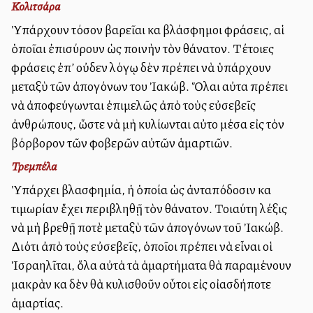
Κολιτσάρα
Ὑπάρχουν τόσον βαρεῖαι καὶ βλάσφημοι φράσεις, αἱ
ὁποῖαι ἐπισύρουν ὡς ποινὴν τὸν θάνατον. Τέτοιες
φράσεις ἐπ’ οὐδενὶ λόγῳ δὲν πρέπει νὰ ὑπάρχουν
μεταξὺ τῶν ἀπογόνων του Ἰακώβ. Ὅλαι αὐταὶ πρέπει
νὰ ἀποφεύγωνται ἐπιμελῶς ἀπὸ τοὺς εὐσεβεῖς
ἀνθρώπους, ὥστε νὰ μὴ κυλίωνται αὐτοὶ μέσα εἰς τὸν
βόρβορον τῶν φοβερῶν αὐτῶν ἁμαρτιῶν.
Τρεμπέλα
Ὑπάρχει βλασφημία, ἡ ὁποία ὡς ἀνταπόδοσιν καὶ
τιμωρίαν ἔχει περιβληθῇ τὸν θάνατον. Τοιαύτη λέξις
νὰ μὴ βρεθῇ ποτὲ μεταξὺ τῶν ἀπογόνων τοῦ Ἰακώβ.
Διότι ἀπὸ τοὺς εὐσεβεῖς, ὁποῖοι πρέπει νὰ εἶναι οἱ
Ἰσραηλῖται, ὅλα αὐτὰ τὰ ἁμαρτήματα θὰ παραμένουν
μακρὰν καὶ δὲν θὰ κυλισθοῦν οὗτοι εἰς οἰασδήποτε
ἁμαρτίας.