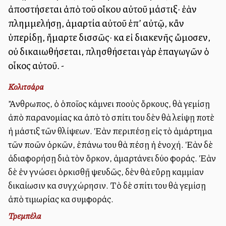
ἀποστήσεται ἀπὸ τοῦ οἴκου αὐτοῦ μάστιξ· ἐὰν
πλημμελήσῃ, ἁμαρτία αὐτοῦ ἐπ’ αὐτῷ, κἂν
ὑπερίδῃ, ἥμαρτε δισσῶς· καὶ εἰ διακενῆς ὤμοσεν,
οὐ δικαιωθήσεται, πλησθήσεται γὰρ ἐπαγωγῶν ὁ
οἶκος αὐτοῦ. -
Κολιτσάρα
Ἄνθρωπος, ὁ ὁποῖος κάμνει πολλοὺς ὅρκους, θὰ γεμίσῃ
ἀπὸ παρανομίας καὶ ἀπὸ τὸ σπίτι του δὲν θὰ λείψῃ ποτὲ
ἡ μάστιξ τῶν θλίψεων. Ἐὰν περιπέσῃ εἰς τὸ ἁμάρτημα
τῶν πολλῶν ὀρκῶν, ἐπάνω του θὰ πέσῃ ἡ ἐνοχή. Ἐὰν δὲ
ἀδιαφορήσῃ διὰ τὸν ὅρκον, ἁμαρτάνει δύο φοράς. Ἐὰν
δὲ ἐν γνώσει ὁρκισθῇ ψευδῶς, δὲν θὰ εὕρῃ καμμίαν
δικαίωσιν καὶ συγχώρησιν. Τὸ δὲ σπίτι του θὰ γεμίσῃ
ἀπὸ τιμωρίας καὶ συμφοράς.
Τρεμπέλα