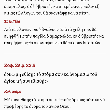
ἁμαρτωλός, ὁ δὲ ὑβριστὴς καὶ ὑπερήφανος πάλιν ἐξ
αἰτίας τῶν λόγων του θὰ σκοντάψῃ καὶ θὰ πέσῃ.
Τρεμπέλα
Διὰ τῶν λόγων, ποὺ βγαίνουν ἀπὸ τὰ χείλη του, θὰ
συλληφθῇ εἰς τὴν παγίδα ὁ ἁμαρτωλός, καὶ ὁ ὑβριστὴς καὶ
ὑπερήφανος θὰ σκοντάψουν καὶ θὰ πέσουν δι’ αὐτῶν.
Σοφ. Σειρ. 23,9
ὅρκῳ μὴ ἐθίσῃς τὸ στόμα σου καὶ ὀνομασίᾳ τοῦ
ἁγίου μὴ συνεθισθῇς·
Κολιτσάρα
Μὴ συνηθίσῃς τὸ στόμα σου εἰς τοὺς ὅρκους οὔτε καὶ νὰ
προφέρῃς τὸ ὄνομα τοῦ ἁγίου Θεοῦ.