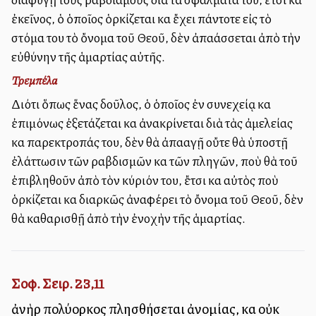
ἐκεῖνος, ὁ ὁποῖος ὁρκίζεται καὶ ἔχει πάντοτε εἰς τὸ
στόμα του τὸ ὄνομα τοῦ Θεοῦ, δὲν ἀπαλλάσσεται ἀπὸ τὴν
εὐθύνην τῆς ἁμαρτίας αὐτῆς.
Τρεμπέλα
Διότι ὅπως ἕνας δοῦλος, ὁ ὁποῖος ἐν συνεχείᾳ καὶ
ἐπιμόνως ἐξετάζεται καὶ ἀνακρίνεται διὰ τὰς ἀμελείας
καὶ παρεκτροπάς του, δὲν θὰ ἀπαλλαγῇ οὔτε θὰ ὑποστῇ
ἐλάττωσιν τῶν ραβδισμῶν καὶ τῶν πληγῶν, ποὺ θὰ τοῦ
ἐπιβληθοῦν ἀπὸ τὸν κύριόν του, ἔτσι καὶ αὐτὸς ποὺ
ὁρκίζεται καὶ διαρκῶς ἀναφέρει τὸ ὄνομα τοῦ Θεοῦ, δὲν
θὰ καθαρισθῇ ἀπὸ τὴν ἐνοχὴν τῆς ἁμαρτίας.
Σοφ. Σειρ. 23,11
ἀνὴρ πολύορκος πλησθήσεται ἀνομίας, καὶ οὐκ