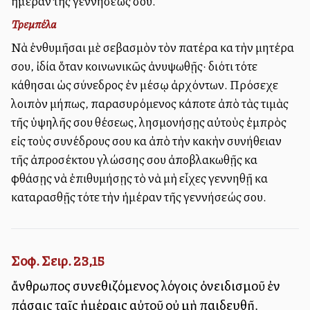
ἡμέραν τῆς γεννήσεώς σου.
Τρεμπέλα
Νὰ ἐνθυμῆσαι μὲ σεβασμὸν τὸν πατέρα καὶ τὴν μητέρα
σου, ἰδία ὅταν κοινωνικῶς ἀνυψωθῇς· διότι τότε
κάθησαι ὡς σύνεδρος ἐν μέσῳ ἀρχόντων. Πρόσεχε
λοιπὸν μήπως, παρασυρόμενος κάποτε ἀπὸ τὰς τιμὰς
τῆς ὑψηλῆς σου θέσεως, λησμονήσῃς αὐτοὺς ἐμπρὸς
εἰς τοὺς συνέδρους σου καὶ ἀπὸ τὴν κακὴν συνήθειαν
τῆς ἀπροσέκτου γλώσσης σου ἀποβλακωθῇς καὶ
φθάσῃς νὰ ἐπιθυμήσῃς τὸ νὰ μὴ εἶχες γεννηθῇ καὶ
καταρασθῇς τότε τὴν ἡμέραν τῆς γεννήσεώς σου.
Σοφ. Σειρ. 23,15
ἄνθρωπος συνεθιζόμενος λόγοις ὀνειδισμοῦ ἐν
πάσαις ταῖς ἡμέραις αὐτοῦ οὐ μὴ παιδευθῇ.