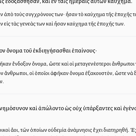
αῖς ἐδοξάσθησαν, καὶ ἐν ταῖς ἡμέραις αὐτῶν καύχημα.
ν ἀπὸ τοὺς συγχρόνους των· ἦσαν τὸ καύχημα τῆς ἐποχῆς τ
 εἰς τὰς γενεὰς των καὶ ἦσαν καύχημα τῆς ἐποχῆς των.
ιπον ὄνομα τοῦ ἐκδιηγήσασθαι ἐπαίνους·
καν ἔνδοξον ὄνομα, ὥστε καὶ οἱ μεταγενέστεροι ἄνθρωποι 
ἄνθρωποι, οἱ ὁποῖοι ἀφῆκαν ὄνομα ἐξακουστόν, ὥστε νὰ δι
ν.
ι μνημόσυνον καὶ ἀπώλοντο ὡς οὐχ ὑπάρξαντες καὶ ἐγένο
κοὶ ἄλλοι, τῶν ὁποίων οὐδεμία ἀνάμνησις ἔχει διατηρηθῆ. 