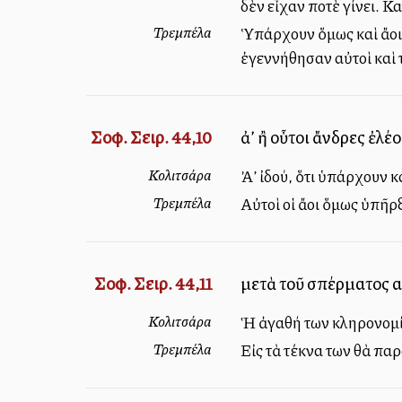
δὲν εἶχαν ποτὲ γίνει. Κ
Τρεμπέλα
Ὑπάρχουν ὅμως καὶ ἄλλο
ἐγεννήθησαν αὐτοὶ καὶ 
Σοφ. Σειρ. 44,10
ἀλλ’ ἢ οὗτοι ἄνδρες ἐ
Κολιτσάρα
Ἀλλ’ ἰδού, ὅτι ὑπάρχου
Τρεμπέλα
Αὐτοὶ οἱ ἄλλοι ὅμως ὑπ
Σοφ. Σειρ. 44,11
μετὰ τοῦ σπέρματος α
Κολιτσάρα
Ἡ ἀγαθή των κληρονομία
Τρεμπέλα
Εἰς τὰ τέκνα των θὰ πα