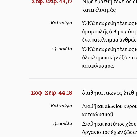
Σοφ. Σειρ. 44,17
Νῶε εὑρέθη τέλειος δί
κατακλυσμός·
Κολιτσάρα
Ὁ Νῶε εὑρέθη τέλειος κα
ἁμαρτωλῆς ἀνθρωπότητας
ἕνα κατάλειμμα ἀνθρώπω
Τρεμπέλα
Ὁ Νῶε εὑρέθη τέλειος κα
ὁλοκληρωτικὴν ἐξόντωσι
κατακλυσμός.
Σοφ. Σειρ. 44,18
διαθῆκαι αἰῶνος ἐτέθ
Κολιτσάρα
Διαθῆκαι αἰωνίου κύρου
κατακλυσμοῦ.
Τρεμπέλα
Διαθῆκαι καὶ ὑποσχέσει
ὀργανισμὸς ἔχων ζῶσα