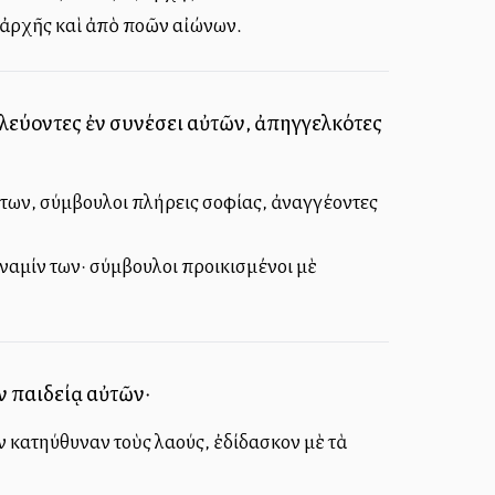
 ἀρχῆς καὶ ἀπὸ πολλῶν αἰώνων.
υλεύοντες ἐν συνέσει αὐτῶν, ἀπηγγελκότες
 των, σύμβουλοι πλήρεις σοφίας, ἀναγγέλλοντες
δύναμίν των· σύμβουλοι προικισμένοι μὲ
ν παιδείᾳ αὐτῶν·
 κατηύθυναν τοὺς λαούς, ἐδίδασκον μὲ τὰ