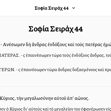
Σοφία Σειράχ
44
Σοφία Σειράχ
44
νέσωμεν δὴ ἄνδρας ἐνδόξους καὶ τοὺς πατέρας ἡμῶν
ΑΣ. - Ἄς ἐπαινέσωμεν τώρα τοὺς ἐνδόξους ἄνδρας, τοὺς
. - Ἄς ἐπαινέσωμεν τώρα ἄνδρας δοξασμένους καὶ προγό
ὁ Κύριος, τὴν μεγαλωσύνην αὐτοῦ ἀπ’ αἰῶνος.
ν ὁ Κύριος δι’ αὐτοὺς καὶ τὸ μεγαλεῖον του ἐφανέρωσεν εἰς