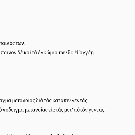
παινός των.
παινον δὲ καὶ τὰ ἐγκώμιά των θὰ ἐξαγγέλλῃ
ιγμα μετανοίας διὰ τὰς κατόπιν γενεάς.
πόδειγμα μετανοίας εἰς τὰς μετ’ αὐτὸν γενεᾶς.