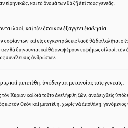
εἰρηνικῶς, καὶ τὸ ὄνομά των θὰ ζῇ ἐπὶ πολλὰς γενεᾶς.
ται λαοί, καὶ τὸν ἔπαινον ἐξαγγέλλει ἐκκλησία.
ὴν σοφίαν των καὶ εἰς συγκεντρώσεις λαοῦ θὰ διαλαλῆται ὁ ἔ
των θὰ διηγοῦνται καὶ θὰ ἀναφέρουν εὐφήμως οἱ λαοί, τὸν ἔ
ος συνέλευσις ἀνθρώπων.
ῳ καὶ μετετέθη, ὑπόδειγμα μετανοίας ταῖς γενεαῖς.
τὸν Κύριον καὶ διὰ τοῦτο ἀνελήφθη ζῶν, ἀναδειχθεὶς ὑπόδε
 εἰς τὸν Θεὸν καὶ μετετέθη, χωρὶς νὰ ἀποθάνῃ, γενόμενος ὑ