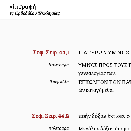
Ἁγία Γραφή
τῆς Ὀρθοδόξου Ἐκκλησίας
Σοφ. Σειρ. 44,1
ΠΑΤΕΡΩΝ ΥΜΝΟΣ. - Αἰ
Κολιτσάρα
ΥΜΝΟΣ ΠΡΟΣ ΤΟΥΣ ΠΑΤΕΡ
γενεαλογίας των.
Τρεμπέλα
ΕΓΚΩΜΙΟΝ ΤΩΝ ΠΑΤΕΡΩΝ
ὧν καταγόμεθα.
Σοφ. Σειρ. 44,2
πολλὴν δόξαν ἔκτισεν 
Κολιτσάρα
Μεγάλην δόξαν ἡτοίμασε