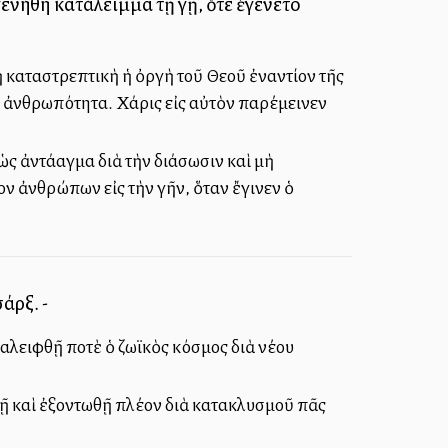
γενήθη κατάλειμμα τῇ γῇ, ὅτε ἐγένετο
σῃ καταστρεπτικὴ ἡ ὀργὴ τοῦ Θεοῦ ἐναντίον τῆς
αν ἀνθρωπότητα. Χάρις εἰς αὐτὸν παρέμεινεν
ς ἀντάλλαγμα διὰ τὴν διάσωσιν καὶ μὴ
ν ἀνθρώπων εἰς τὴν γῆν, ὅταν ἔγινεν ὁ
άρξ. -
αλειφθῇ ποτὲ ὁ ζωϊκὸς κόσμος διὰ νέου
θῇ καὶ ἐξοντωθῇ πλέον διὰ κατακλυσμοῦ πᾶς