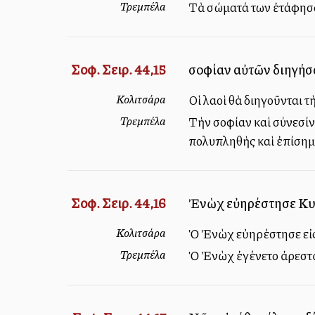
Τρεμπέλα
Τὰ σώματά των ἐτάφησαν 
Σοφ. Σειρ. 44,15
σοφίαν αὐτῶν διηγήσον
Κολιτσάρα
Οἱ λαοὶ θὰ διηγοῦνται τ
Τρεμπέλα
Τὴν σοφίαν καὶ σύνεσίν 
πολυπληθὴς καὶ ἐπίσημ
Σοφ. Σειρ. 44,16
Ἐνὼχ εὐηρέστησε Κυρί
Κολιτσάρα
Ὁ Ἐνὼχ εὐηρέστησε εἰς 
Τρεμπέλα
Ὁ Ἐνὼχ ἐγένετο ἀρεστὸς