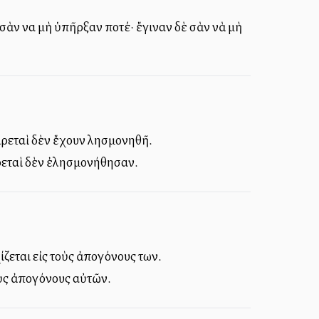
σὰν να μὴ ὑπῆρξαν ποτέ· ἔγιναν δὲ σὰν νὰ μὴ
ἀρεταὶ δὲν ἔχουν λησμονηθῆ.
ἀρεταὶ δὲν ἐλησμονήθησαν.
ζεται εἰς τοὺς ἀπογόνους των.
οὺς ἀπογόνους αὐτῶν.