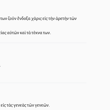
 των ζοῦν ἔνδοξα χάρις εἰς τὴν ἀρετὴν τῶν
ίας αὐτῶν καὶ τὰ τέκνα των.
.
εἰς τὰς γενεὰς τῶν γενεῶν.