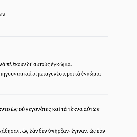
ων.
νὰ πλέκουν δι’ αὐτοὺς ἐγκώμια.
ηγοῦνται καὶ οἱ μεταγενέστεροι τὰ ἐγκώμια
ντο ὡς οὐ γεγονότες καὶ τὰ τέκνα αὐτῶν
Ἐχάθησαν, ὡς ἐὰν δὲν ὑπῆρξαν· ἔγιναν, ὡς ἐὰν