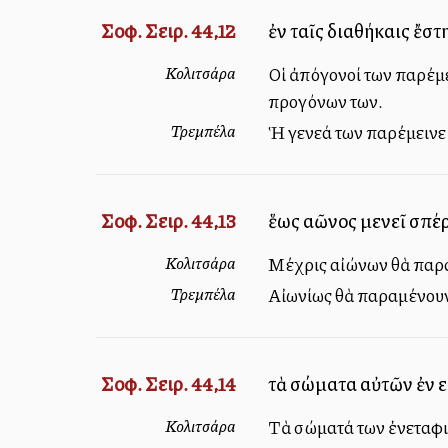
Σοφ. Σειρ. 44,12
ἐν ταῖς διαθήκαις ἔστ
Κολιτσάρα
Οἱ ἀπόγονοί των παρέμει
προγόνων των.
Τρεμπέλα
Ἡ γενεά των παρέμεινε π
Σοφ. Σειρ. 44,13
ἕως αἰῶνος μενεῖ σπέ
Κολιτσάρα
Μέχρις αἰώνων θὰ παραμ
Τρεμπέλα
Αἰωνίως θὰ παραμένουν 
Σοφ. Σειρ. 44,14
τὰ σώματα αὐτῶν ἐν εἰ
Κολιτσάρα
Τὰ σώματά των ἐνεταφιά