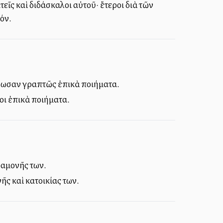
εῖς καὶ διδάσκαλοι αὐτοῦ· ἕτεροι διὰ τῶν
όν.
ρέδωσαν γραπτῶς ἐπικὰ ποιήματα.
οι ἐπικὰ ποιήματα.
ραμονῆς των.
ῆς καὶ κατοικίας των.