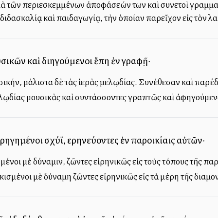
 διὰ τῶν περιεσκεμμένων ἀποφάσεών των καὶ συνετοὶ γραμματ
διδασκαλίᾳ καὶ παιδαγωγίᾳ, τὴν ὁποίαν παρεῖχον εἰς τὸν λα
σικῶν καὶ διηγούμενοι ἔπη ἐν γραφῇ·
 μουσικήν, μάλιστα δὲ τὰς ἱερὰς μελῳδίας. Συνέθεσαν καὶ πα
 μελῳδίας μουσικὰς καὶ συντάσσοντες γραπτῶς καὶ ἀφηγούμεν
ρηγημένοι ἰσχύϊ, εἰρηνεύοντες ἐν παροικίαις αὐτῶν·
σμένοι μὲ δύναμιν, ζῶντες εἰρηνικῶς εἰς τοὺς τόπους τῆς πα
ικισμένοι μὲ δύναμη ζῶντες εἰρηνικῶς εἰς τὰ μέρη τῆς διαμον