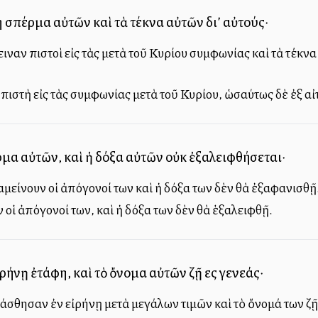
η σπέρμα αὐτῶν καὶ τὰ τέκνα αὐτῶν δι’ αὐτούς·
ναν πιστοὶ εἰς τὰς μετὰ τοῦ Κυρίου συμφωνίας καὶ τὰ τέκνα
ιστὴ εἰς τὰς συμφωνίας μετὰ τοῦ Κυρίου, ὡσαύτως δὲ ἐξ αἰτ
ρμα αὐτῶν, καὶ ἡ δόξα αὐτῶν οὐκ ἐξαλειφθήσεται·
είνουν οἱ ἀπόγονοί των καὶ ἡ δόξα των δὲν θὰ ἐξαφανισθῇ
οἱ ἀπόγονοί των, καὶ ἡ δόξα των δὲν θὰ ἑξαλειφθῇ.
ρήνῃ ἐτάφη, καὶ τὸ ὄνομα αὐτῶν ζῇ εἰς γενεάς·
σθησαν ἐν εἰρήνῃ μετὰ μεγάλων τιμῶν καὶ τὸ ὄνομά των ζῇ 