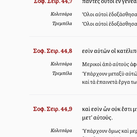
Σοφ. Σειρ. 44,7
πάντες οὗτοι ἐν γενε
Κολιτσάρα
Ὅλοι αὐτοὶ ἐδοξάσθησα
Τρεμπέλα
Ὅλοι αὐτοὶ ἐδοξάσθησαν
Σοφ. Σειρ. 44,8
εἰσὶν αὐτῶν οἳ κατέλ
Κολιτσάρα
Μερικοὶ ἀπὸ αὐτοὺς ἁφῆ
Τρεμπέλα
Ὑπάρχουν μεταξὺ αὐτῶν 
καὶ τὰ ἐπαινετὰ ἔργα τω
Σοφ. Σειρ. 44,9
καὶ εἰσὶν ὧν οὐκ ἔστ
μετ’ αὐτούς.
Κολιτσάρα
Ὑπάρχουν ὅμως καὶ μερι