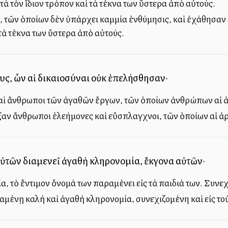
ατὰ τὸν ἴδιον τρόπον καὶ τὰ τέκνα των ὕστερα ἀπὸ αὐτούς.
ι, τῶν ὁποίων δὲν ὑπάρχει καμμία ἐνθύμησις, καὶ ἐχάθησαν 
τὰ τέκνα των ὕστερα ἀπὸ αὐτούς.
λέους, ὧν αἱ δικαιοσύναι οὐκ ἐπελήσθησαν·
ν καὶ ἄνθρωποι τῶν ἀγαθῶν ἔργων, τῶν ὁποίων ἀνθρώπων αἱ 
ῆρξαν ἄνθρωποι ἐλεήμονες καὶ εὔσπλαγχνοι, τῶν ὁποίων αἱ 
ὐτῶν διαμενεῖ ἀγαθὴ κληρονομία, ἔκγονα αὐτῶν·
, τὸ ἔντιμον ὄνομά των παραμένει εἰς τὰ παιδιά των. Συνεχί
ραμένῃ καλὴ καὶ ἀγαθὴ κληρονομία, συνεχιζομένη καὶ εἰς τ