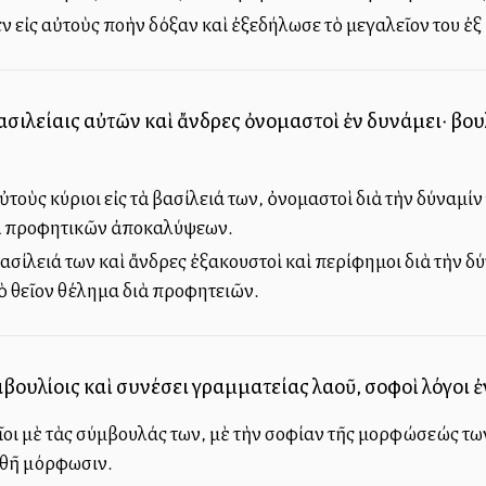
εἰς αὐτοὺς πολλὴν δόξαν καὶ ἐξεδήλωσε τὸ μεγαλεῖον του ἐξ
βασιλείαις αὐτῶν καὶ ἄνδρες ὀνομαστοὶ ἐν δυνάμει· βο
οὺς κύριοι εἰς τὰ βασίλειά των, ὀνομαστοὶ διὰ τὴν δύναμίν
ιὰ προφητικῶν ἀποκαλύψεων.
βασίλειά των καὶ ἄνδρες ἐξακουστοὶ καὶ περίφημοι διὰ τὴν 
τὸ θεῖον θέλημα διὰ προφητειῶν.
αβουλίοις καὶ συνέσει γραμματείας λαοῦ, σοφοὶ λόγοι ἐ
οι μὲ τὰς σύμβουλάς των, μὲ τὴν σοφίαν τῆς μορφώσεώς των
ηθῆ μόρφωσιν.