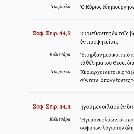
Τρεμπέλα
Ὁ Κύριος ἐδημιούργησεν 
Σοφ. Σειρ. 44,3
κυριεύοντες ἐν ταῖς 
ἐν προφητείαις·
Κολιτσάρα
Ὑπῆρξαν μερικοὶ ἀπὸ αὐτ
τὸ θέλημα τοῦ Θεοῦ, δ
Τρεμπέλα
Κυρίαρχοι οὗτοι εἰς τὰ 
σύνεσιν, ἀπαγγέλλοντες 
Σοφ. Σειρ. 44,4
ἡγούμενοι λαοῦ ἐν δι
Κολιτσάρα
Ἡγεμόνες λαῶν, οἱ ὁποῖ
σοφά των λόγια τὴν ἀλ