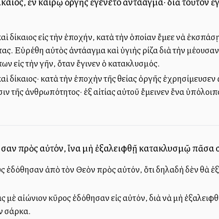
καιος, ἐν καιρῷ ὀργῆς ἐγένετο ἀντάλλαγμα· διὰ τοῦτον ἐ
ὶ δίκαιος εἰς τὴν ἐποχήν, κατὰ τὴν ὁποίαν ἔμελλε νὰ ἐκσπά
. Εὑρέθη αὐτὸς ἀντάλλαγμα καὶ ὑγιὴς ρίζα διὰ τὴν μέλλουσ
ν εἰς τὴν γῆν, ὅταν ἔγινεν ὁ κατακλυσμός.
ὶ δίκαιος· κατὰ τὴν ἐποχὴν τῆς θείας ὀργῆς ἐχρησίμευσεν ὡ
ν τῆς ἀνθρωπότητος· ἐξ αἰτίας αὐτοῦ ἔμεινεν ἕνα ὑπόλοιπο
ησαν πρὸς αὐτόν, ἵνα μὴ ἐξαλειφθῇ κατακλυσμῷ πᾶσα σ
ς ἐδόθησαν ἀπὸ τὸν Θεὸν πρὸς αὐτόν, ὅτι δηλαδὴ δὲν θὰ ἐξ
ς μὲ αἰώνιον κῦρος ἐδόθησαν εἰς αὐτόν, διὰ νὰ μὴ ἐξαλειφ
ν σάρκα.