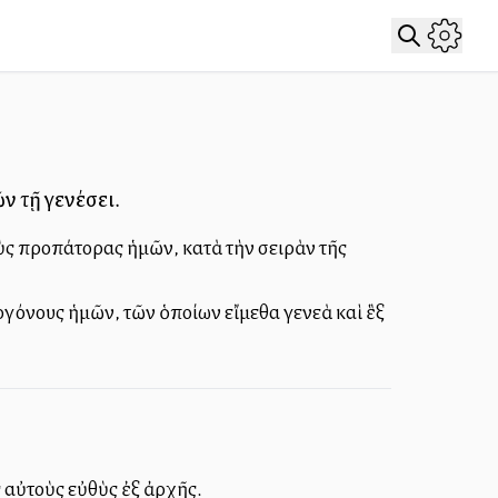
 τῇ γενέσει.
 προπάτορας ἡμῶν, κατὰ τὴν σειρὰν τῆς
νους ἡμῶν, τῶν ὁποίων εἴμεθα γενεὰ καὶ ἓξ
 αὐτοὺς εὐθὺς ἐξ ἀρχῆς.