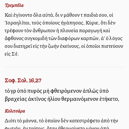
Τρεμπέλα
Καὶ ἐγίνοντο ὅλα αὐτά, διὰ νὰ μάθουν τὰ παιδιά σου, οἱ
Ἰσραηλῖται, τοὺς ὁποίους ἠγάπησας, Κύριε, ὅτι δὲν
τρέφουν τὸν ἄνθρωπον ἡ πλουσία παραγωγὴ καὶ
ἄφθονος συγκομιδὴ τῶν διαφόρων καρπῶν, ἀλλ’ ὁ λόγος
σου διατηρεῖ εἰς τὴν ζωὴν ἐκείνους, οἱ ὁποῖοι πιστεύουν
εἰς Σέ.
Σοφ. Σολ. 16,27
τὸ γὰρ ὑπὸ πυρὸς μὴ φθειρόμενον ἁπλῶς ὑπὸ
βραχείας ἀκτῖνος ἡλίου θερμαινόμενον ἐτήκετο,
Κολιτσάρα
Διότι τὸ μάννα, τὸ ὁποῖον δὲν κατεστρέφετο ἀπὸ τὴν
φωτιάν, ἐν τούτοις, ὅταν ἐθερμαίνετο μόνον ἀπὸ