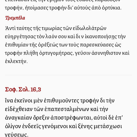
τροφήν, ἠτοίμασες τροφὴν δι’ αὐτοὺς ἀπὸ ὀρτύκια.
Τρεμπέλα
Ἀντὶ ταύτης τῆς τιμωρίας τῶν εἰδωλολάτρῶν
εὐηργέτησας τὸν λαόν σου καὶ διὰ νὰ ἰκανοποιήσῃς τὴν
ἐπιθυμίαν τῆς ὀρέξεώς των τοὺς παρεσκεύασες ὡς
τροφὴν πλήθη ὀρτυγομήτρας, γεῦσιν ἀσυνηθιστον καὶ
ἐκλεκτήν.
Σοφ. Σολ. 16,3
ἵνα ἐκεῖνοι μὲν ἐπιθυμοῦντες τροφὴν διὰ τὴν
εἰδέχθειαν τῶν ἐπαπεσταλμένων καὶ τὴν
ἀναγκαίαν ὄρεξιν ἀποστρέφωνται, αὐτοὶ δὲ ἐπ’
ὀλίγον ἐνδεεῖς γενόμενοι καὶ ξένης μετάσχωσι
γεύσεως.