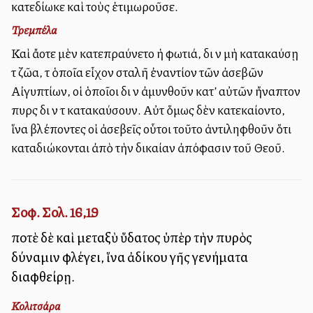
κατεδίωκε καὶ τοὺς ἐτιμωροῦσε.
Τρεμπέλα
Καὶ ἄλλοτε μὲν κατεπραύνετο ἡ φωτιά, διὰ νὰ μὴ κατακαύσῃ
τὰ ζῶα, τὰ ὁποῖα εἶχον σταλῆ ἐναντίον τῶν ἀσεβῶν
Αἰγυπτίων, οἱ ὁποῖοι διὰ νὰ ἀμυνθοῦν κατ’ αὐτῶν ἤναπτον
πυρὰς διὰ νὰ τὰ κατακαύσουν. Αὐτὰ ὅμως δὲν κατεκαίοντο,
ἵνα βλέποντες οἱ ἀσεβεῖς οὗτοι τοῦτο ἀντιληφθοῦν ὅτι
καταδιώκονται ἀπὸ τὴν δικαίαν ἀπόφασιν τοῦ Θεοῦ.
Σοφ. Σολ. 16,19
ποτὲ δὲ καὶ μεταξὺ ὕδατος ὑπὲρ τὴν πυρὸς
δύναμιν φλέγει, ἵνα ἀδίκου γῆς γενήματα
διαφθείρῃ.
Κολιτσάρα