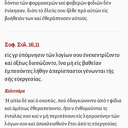
δόντια τῶν φαρμακερῶν καὶ φοβερῶν φιδιῶν δὲν
ἐνίκησαν, διότι τὸ ἔλεός σου ἦλθε πρὸ αὐτῶν εἰς
βοήθειάν των καὶ ἐθεράπευσεν αὐτούς.
Σοφ. Σολ. 16,11
εἰς γὰρ ὑπόμνησιν τῶν λογίων σου ἐνεκεντρίζοντο
καὶ ὀξέως διεσώζοντο, ἵνα μὴ εἰς βαθεῖαν
ἐμπεσόντες λήθην ἀπερίσπαστοι γένωνται τῆς
σῆς εὐεργεσίας.
Κολιτσάρα
Ἡ αἰτία δὲ καὶ ὁ σκοπός, ποὺ ἐδαγκώνοντο ἀπὸ τὰ φίδια
καὶ ἀμέσως ἐθεραπεύοντο, ἦτο νὰ ἐνθυμοῦνται τὰς
ἐντολάς σου καὶ νὰ μὴ περιπέσουν εἰς λησμοσύνην τῶν
λόγων σου καὶ ἀποκλεισθοῦν ἔτσι ἀπὸ τὰς εὐεργεσίας