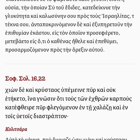
οὐσία, τὴν ὁποίαν Σὺ τοῦ ἔδιδες, κατεδείκνυε τὴν
γλυκύτητα καὶ καλωσύνην σου πρὸς τοὺς Ἰσραηλίτας, τὰ
τέκνα σου, ἀνταποκρινόμενον δὲ καὶ ἐξυπηρετοῦν τὴν
ἐπιθυμίαν ἑκάστου, εἰς τὸν ὁποῖον προσεφέρετο,
μετεβάλλετο εἰς ὅ,τι ὁ καθένας ἤθελε καὶ ἐπεθύμει,
προσαρμοζόμενον πρὸς τὴν ὄρεξιν αὐτοῦ.
Σοφ. Σολ. 16,22
χιὼν δὲ καὶ κρύσταλλος ὑπέμεινε πῦρ καὶ οὐκ
ἐτήκετο, ἵνα γνῶσιν ὅτι τοὺς τῶν ἐχθρῶν καρποὺς
κατέφθειρε πῦρ φλεγόμενον ἐν τῇ χαλάζῃ καὶ ἐν
τοῖς ὑετοῖς διαστράπτον·
Κολιτσάρα
Αὐτὸ τὸ μάννα, ποὺ ἔμοιαζε ὡσὰν χιόνι καὶ κρύσταλλον,