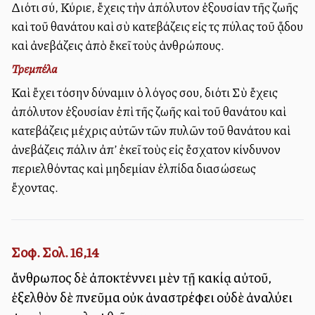
Διότι σύ, Κύριε, ἔχεις τὴν ἀπόλυτον ἐξουσίαν τῆς ζωῆς
καὶ τοῦ θανάτου καὶ σὺ κατεβάζεις εἰς τὰς πύλας τοῦ ᾅδου
καὶ ἀνεβάζεις ἀπὸ ἔκεῖ τοὺς ἀνθρώπους.
Τρεμπέλα
Καὶ ἔχει τόσην δύναμιν ὁ λόγος σου, διότι Σὺ ἔχεις
ἀπόλυτον ἐξουσίαν ἐπὶ τῆς ζωῆς καὶ τοῦ θανάτου καὶ
κατεβάζεις μέχρις αὐτῶν τῶν πυλῶν τοῦ θανάτου καὶ
ἀνεβάζεις πάλιν ἀπ’ ἐκεῖ τοὺς εἰς ἔσχατον κίνδυνον
περιελθόντας καὶ μηδεμίαν ἐλπίδα διασώσεως
ἔχοντας.
Σοφ. Σολ. 16,14
ἄνθρωπος δὲ ἀποκτέννει μὲν τῇ κακίᾳ αὐτοῦ,
ἐξελθὸν δὲ πνεῦμα οὐκ ἀναστρέφει οὐδὲ ἀναλύει