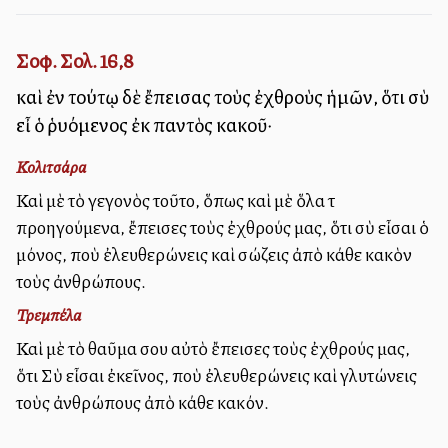
Σοφ. Σολ. 16,8
καὶ ἐν τούτῳ δὲ ἔπεισας τοὺς ἐχθροὺς ἡμῶν, ὅτι σὺ
εἶ ὁ ῥυόμενος ἐκ παντὸς κακοῦ·
Κολιτσάρα
Καὶ μὲ τὸ γεγονὸς τοῦτο, ὅπως καὶ μὲ ὅλα τὰ
προηγούμενα, ἔπεισες τοὺς ἐχθρούς μας, ὅτι σὺ εἶσαι ὁ
μόνος, ποὺ ἐλευθερώνεις καὶ σώζεις ἀπὸ κάθε κακὸν
τοὺς ἀνθρώπους.
Τρεμπέλα
Καὶ μὲ τὸ θαῦμα σου αὐτὸ ἔπεισες τοὺς ἐχθρούς μας,
ὅτι Σὺ εἶσαι ἐκεῖνος, ποὺ ἐλευθερώνεις καὶ γλυτώνεις
τοὺς ἀνθρώπους ἀπὸ κάθε κακόν.