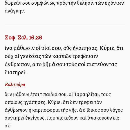
δωρεάν σου συμφώνως πρὸς τὴν θέλησιν τῶν ἐχόντων
ἀνάγκην.
Σοφ. Σολ. 16,26
ἵνα μάθωσιν οἱ υἱοί σου, οὓς ἠγάπησας, Κύριε, ὅτι
οὐχ αἱ γενέσεις τῶν καρπῶν τρέφουσιν
ἄνθρωπον, ἀλλὰ τὸ ῥῆμά σου τοὺς σοὶ πιστεύοντας
διατηρεῖ.
Κολιτσάρα
διὰ νὰ μάθουν ἔτσι τὰ παιδιά σου, οἱ Ἰσραηλῖται, τοὺς
ὁποίους ἠγάπησες, Κύριε, ὅτι δὲν τρέφει τὸν
ἄνθρωπον ἡ καρποφορία τῆς γῆς, ἀλλὰ ὁ ἰδικός σου λόγος
συντηρεῖ ἐκείνους, ποὺ πιστεύουν καὶ ὑπακούουν εἰς
σέ.