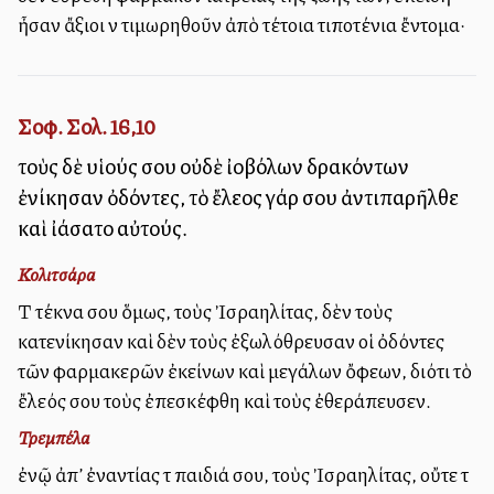
ἦσαν ἄξιοι νὰ τιμωρηθοῦν ἀπὸ τέτοια τιποτένια ἔντομα·
Σοφ. Σολ. 16,10
τοὺς δὲ υἱούς σου οὐδὲ ἰοβόλων δρακόντων
ἐνίκησαν ὀδόντες, τὸ ἔλεος γάρ σου ἀντιπαρῆλθε
καὶ ἰάσατο αὐτούς.
Κολιτσάρα
Τὰ τέκνα σου ὅμως, τοὺς Ἰσραηλίτας, δὲν τοὺς
κατενίκησαν καὶ δὲν τοὺς ἐξωλόθρευσαν οἱ ὀδόντες
τῶν φαρμακερῶν ἐκείνων καὶ μεγάλων ὄφεων, διότι τὸ
ἔλεός σου τοὺς ἐπεσκέφθη καὶ τοὺς ἐθεράπευσεν.
Τρεμπέλα
ἐνῷ ἀπ’ ἐναντίας τὰ παιδιά σου, τοὺς Ἰσραηλίτας, οὔτε τὰ