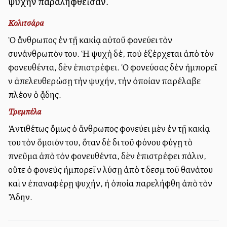
ψυχὴν παραληφθεῖσαν.
Κολιτσάρα
Ὁ ἄνθρωπος ἐν τῇ κακίᾳ αὐτοῦ φονεύει τὸν
συνάνθρωπόν του. Ἡ ψυχὴ δέ, ποὺ ἐξέρχεται ἀπὸ τὸν
φονευθέντα, δὲν ἐπιστρέφει. Ὁ φονεύσας δὲν ἠμπορεῖ
νὰ ἀπελευθερώσῃ τὴν ψυχήν, τὴν ὁποίαν παρέλαβε
πλέον ὁ ᾅδης.
Τρεμπέλα
Ἀντιθέτως ὅμως ὁ ἄνθρωπος φονεύει μὲν ἐν τῇ κακίᾳ
του τὸν ὅμοιόν του, ὅταν δὲ διὰ τοῦ φόνου φύγῃ τὸ
πνεῦμα ἀπὸ τὸν φονευθέντα, δὲν ἐπιστρέφει πάλιν,
οὔτε ὁ φονεὺς ἠμπορεῖ νὰ λύσῃ ἀπὸ τὰ δεσμὰ τοῦ θανάτου
καὶ νὰ ἐπαναφέρῃ ψυχήν, ἡ ὁποία παρελήφθη ἀπὸ τὸν
Ἅδην.