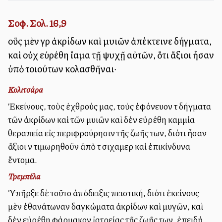
Σοφ. Σολ. 16,9
οὓς μὲν γὰρ ἀκρίδων καὶ μυιῶν ἀπέκτεινε δήγματα,
καὶ οὐχ εὑρέθη ἴαμα τῇ ψυχῇ αὐτῶν, ὅτι ἄξιοι ἦσαν
ὑπὸ τοιούτων κολασθῆναι·
Κολιτσάρα
Ἐκείνους, τοὺς ἐχθρούς μας, τοὺς ἐφόνευον τὰ δήγματα
τῶν ἀκρίδων καὶ τῶν μυιῶν καὶ δὲν εὑρέθη καμμία
θεραπεία εἰς περιφρούρησιν τῆς ζωῆς των, διότι ἦσαν
ἄξιοι νὰ τιμωρηθοῦν ἀπὸ τὰ σιχαμερὰ καὶ ἐπικίνδυνα
ἔντομα.
Τρεμπέλα
Ὑπῆρξε δὲ τοῦτο ἀπόδειξις πειστική, διότι ἐκείνους
μὲν ἐθανάτωναν δαγκώματα ἀκρίδων καὶ μυγῶν, καὶ
δὲν εὑρέθη φάρμακον ἰατρείας τῆς ζωῆς των, ἐπειδὴ