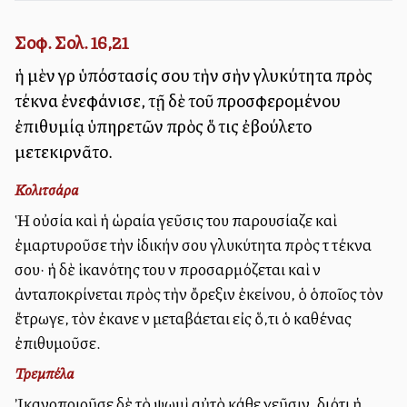
Σοφ. Σολ. 16,21
ἡ μὲν γὰρ ὑπόστασίς σου τὴν σὴν γλυκύτητα πρὸς
τέκνα ἐνεφάνισε, τῇ δὲ τοῦ προσφερομένου
ἐπιθυμίᾳ ὑπηρετῶν πρὸς ὅ τις ἐβούλετο
μετεκιρνᾶτο.
Κολιτσάρα
Ἡ οὐσία καὶ ἡ ὡραία γεῦσις του παρουσίαζε καὶ
ἐμαρτυροῦσε τὴν ἰδικήν σου γλυκύτητα πρὸς τὰ τέκνα
σου· ἡ δὲ ἱκανότης του νὰ προσαρμόζεται καὶ νὰ
ἀνταποκρίνεται πρὸς τὴν ὄρεξιν ἐκείνου, ὁ ὁποῖος τὸν
ἔτρωγε, τὸν ἐκανε νὰ μεταβάλλεται εἰς ὅ,τι ὁ καθένας
ἐπιθυμοῦσε.
Τρεμπέλα
Ἰκανοποιοῦσε δὲ τὸ ψωμὶ αὐτὸ κάθε γεῦσιν, διότι ἡ