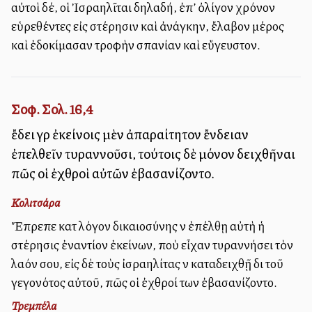
αὐτοὶ δέ, οἱ Ἰσραηλῖται δηλαδή, ἐπ’ ὀλίγον χρόνον
εὑρεθέντες εἰς στέρησιν καὶ ἀνάγκην, ἔλαβον μέρος
καὶ ἐδοκίμασαν τροφὴν σπανίαν καὶ εὔγευστον.
Σοφ. Σολ. 16,4
ἔδει γὰρ ἐκείνοις μὲν ἀπαραίτητον ἔνδειαν
ἐπελθεῖν τυραννοῦσι, τούτοις δὲ μόνον δειχθῆναι
πῶς οἱ ἐχθροὶ αὐτῶν ἐβασανίζοντο.
Κολιτσάρα
Ἔπρεπε κατὰ λόγον δικαιοσύνης νὰ ἐπέλθῃ αὐτὴ ἡ
στέρησις ἐναντίον ἐκείνων, ποὺ εἶχαν τυραννήσει τὸν
λαόν σου, εἰς δὲ τοὺς ἰσραηλίτας νὰ καταδειχθῇ διὰ τοῦ
γεγονότος αὐτοῦ, πῶς οἱ ἐχθροί των ἐβασανίζοντο.
Τρεμπέλα