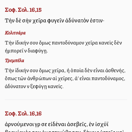
Σοφ. Σολ. 16,15
Τὴν δὲ σὴν χεῖρα φυγεῖν ἀδύνατόν ἐστιν·
Κολιτσάρα
Τὴν ἰδικήν σου ὅμως παντοδύναμον χεῖρα κανεὶς δὲν
ἠμπορεῖ νὰ διαφύγῃ.
Τρεμπέλα
Τὴν ἰδικήν σου ὅμως χεῖρα, ἡ ὁποία δὲν εἶναι ἀσθενής,
ὅπως τῶν ἀνθρώπων αἱ χεῖρες, ἀλλ’ εἶναι παντοδύναμος,
ἀδύνατον νὰ ξεφύγῃ κανείς.
Σοφ. Σολ. 16,16
ἀρνούμενοι γὰρ σε εἰδέναι ἀσεβεῖς, ἐν ἰσχύϊ