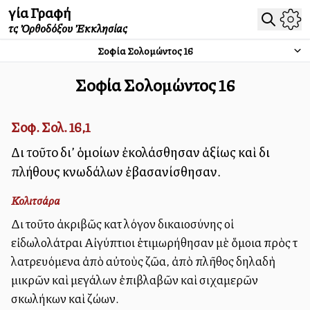
Ἁγία Γραφή
τῆς Ὀρθοδόξου Ἐκκλησίας
Σοφία Σολομώντος
16
Σοφία Σολομώντος
16
Σοφ. Σολ. 16,1
Διὰ τοῦτο δι’ ὁμοίων ἐκολάσθησαν ἀξίως καὶ διὰ
πλήθους κνωδάλων ἐβασανίσθησαν.
Κολιτσάρα
Διὰ τοῦτο ἀκριβῶς κατὰ λόγον δικαιοσύνης οἱ
εἰδωλολάτραι Αἰγύπτιοι ἐτιμωρήθησαν μὲ ὅμοια πρὸς τὰ
λατρευόμενα ἀπὸ αὐτοὺς ζῶα, ἀπὸ πλῆθος δηλαδὴ
μικρῶν καὶ μεγάλων ἐπιβλαβῶν καὶ σιχαμερῶν
σκωλήκων καὶ ζώων.