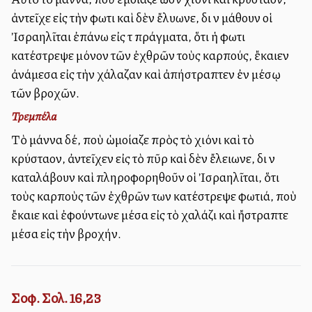
ἀντεῖχε εἰς τὴν φωτιὰ καὶ δὲν ἔλυωνε, διὰ νὰ μάθουν οἱ
Ἰσραηλῖται ἐπάνω εἰς τὰ πράγματα, ὅτι ἡ φωτιὰ
κατέστρεψε μόνον τῶν ἐχθρῶν τοὺς καρπούς, ἔκαιεν
ἀνάμεσα εἰς τὴν χάλαζαν καὶ ἀπήστραπτεν ἐν μέσῳ
τῶν βροχῶν.
Τρεμπέλα
Τὸ μάννα δέ, ποὺ ὡμοίαζε πρὸς τὸ χιόνι καὶ τὸ
κρύσταλλον, ἀντεῖχεν εἰς τὸ πῦρ καὶ δὲν ἔλειωνε, διὰ νὰ
καταλάβουν καὶ πληροφορηθοῦν οἱ Ἰσραηλῖται, ὅτι
τοὺς καρποὺς τῶν ἐχθρῶν των κατέστρεψε φωτιά, ποὺ
ἔκαιε καὶ ἐφούντωνε μέσα εἰς τὸ χαλάζι καὶ ἤστραπτε
μέσα εἰς τὴν βροχήν.
Σοφ. Σολ. 16,23