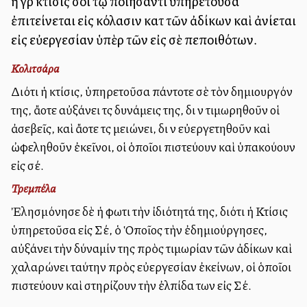
ἡ γὰρ κτίσις σοι τῷ ποιήσαντι ὑπηρετοῦσα
ἐπιτείνεται εἰς κόλασιν κατὰ τῶν ἀδίκων καὶ ἀνίεται
εἰς εὐεργεσίαν ὑπὲρ τῶν εἰς σὲ πεποιθότων.
Κολιτσάρα
Διότι ἡ κτίσις, ὑπηρετοῦσα πάντοτε σὲ τὸν δημιουργόν
της, ἄλλοτε αὐξάνει τὰς δυνάμεις της, διὰ νὰ τιμωρηθοῦν οἱ
ἀσεβεῖς, καὶ ἄλλοτε τὰς μειώνει, διὰ νὰ εὐεργετηθοῦν καὶ
ὠφεληθοῦν ἐκεῖνοι, οἱ ὁποῖοι πιστεύουν καὶ ὑπακούουν
εἰς σέ.
Τρεμπέλα
Ἐλησμόνησε δὲ ἡ φωτιὰ τὴν ἰδιότητά της, διότι ἡ Κτίσις
ὑπηρετοῦσα εἰς Σέ, ὁ Ὁποῖος τὴν ἐδημιούργησες,
αὐξάνει τὴν δύναμίν της πρὸς τιμωρίαν τῶν ἀδίκων καὶ
χαλαρώνει ταύτην πρὸς εὐεργεσίαν ἐκείνων, οἱ ὁποῖοι
πιστεύουν καὶ στηρίζουν τὴν ἐλπίδα των εἰς Σέ.