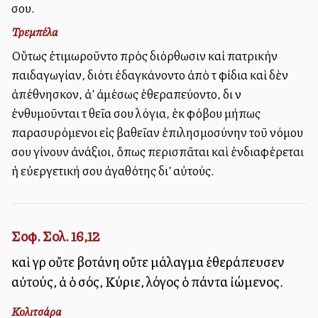
σου.
Τρεμπέλα
Οὕτως ἐτιμωροῦντο πρὸς διόρθωσιν καὶ πατρικὴν
παιδαγωγίαν, διότι ἐδαγκάνοντο ἀπὸ τὰ φίδια καὶ δὲν
ἀπέθνησκον, ἀλλ’ ἀμέσως ἐθεραπεύοντο, διὰ νὰ
ἐνθυμοῦνται τὰ θεῖα σου λόγια, ἐκ φόβου μήπως
παρασυρόμενοι εἰς βαθεῖαν ἐπιλησμοσύνην τοῦ νόμου
σου γίνουν ἀνάξιοι, ὅπως περισπᾶται καὶ ἐνδιαφέρεται
ἡ εὐεργετική σου ἀγαθότης δι’ αὐτούς.
Σοφ. Σολ. 16,12
καὶ γὰρ οὔτε βοτάνη οὔτε μάλαγμα ἐθεράπευσεν
αὐτούς, ἀλλὰ ὁ σός, Κύριε, λόγος ὁ πάντα ἰώμενος.
Κολιτσάρα