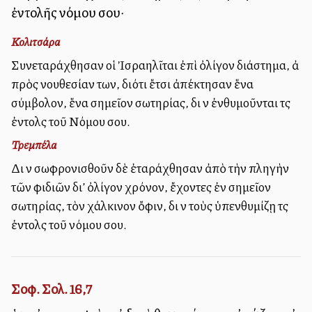
ἐντολῆς νόμου σου·
Κολιτσάρα
Συνεταράχθησαν οἱ Ἰσραηλῖται ἐπὶ ὀλίγον διάστημα, ἀλλὰ
πρὸς νουθεσίαν των, διότι ἔτσι ἀπέκτησαν ἕνα
σύμβολον, ἕνα σημεῖον σωτηρίας, διὰ νὰ ἐνθυμοῦνται τὰς
ἐντολὰς τοῦ Νόμου σου.
Τρεμπέλα
Διὰ νὰ σωφρονισθοῦν δὲ ἐταράχθησαν ἀπὸ τὴν πληγὴν
τῶν φιδιῶν δι’ ὀλίγον χρόνον, ἔχοντες ἐν σημεῖον
σωτηρίας, τὸν χάλκινον ὄφιν, διὰ νὰ τοὺς ὑπενθυμίζῃ τὰς
ἐντολὰς τοῦ νόμου σου.
Σοφ. Σολ. 16,7