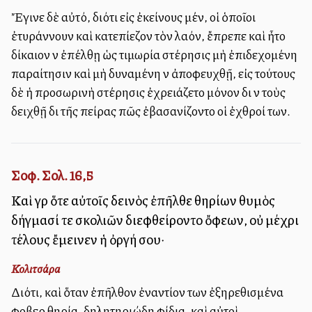
Ἔγινε δὲ αὐτό, διότι εἰς ἐκείνους μέν, οἱ ὁποῖοι
ἐτυράννουν καὶ κατεπίεζον τὸν λαόν, ἔπρεπε καὶ ἦτο
δίκαιον νὰ ἐπέλθῃ ὡς τιμωρία στέρησις μὴ ἐπιδεχομένη
παραίτησιν καὶ μὴ δυναμένη νὰ ἀποφευχθῇ, εἰς τούτους
δὲ ἡ προσωρινὴ στέρησις ἐχρειάζετο μόνον διὰ νὰ τοὺς
δειχθῇ διὰ τῆς πείρας πῶς ἐβασανίζοντο οἱ ἐχθροί των.
Σοφ. Σολ. 16,5
Καὶ γὰρ ὅτε αὐτοῖς δεινὸς ἐπῆλθε θηρίων θυμὸς
δήγμασί τε σκολιῶν διεφθείροντο ὄφεων, οὐ μέχρι
τέλους ἔμεινεν ἡ ὀργή σου·
Κολιτσάρα
Διότι, καὶ ὅταν ἐπῆλθον ἐναντίον των ἐξηρεθισμένα
φοβερὰ θηρία, δηλητηριώδη φίδια, καὶ αὐτοὶ