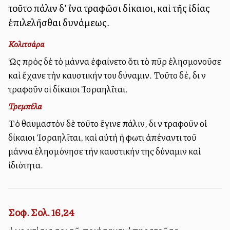
τοῦτο πάλιν δ’ ἵνα τραφῶσι δίκαιοι, καὶ τῆς ἰδίας
ἐπιλελῆσθαι δυνάμεως.
Κολιτσάρα
Ὡς πρὸς δὲ τὸ μάννα ἐφαίνετο ὅτι τὸ πῦρ ἐλησμονοῦσε
καὶ ἔχανε τὴν καυστικήν του δύναμιν. Τοῦτο δέ, διὰ νὰ
τραφοῦν οἱ δίκαιοι Ἰσραηλῖται.
Τρεμπέλα
Τὸ θαυμαστὸν δὲ τοῦτο ἔγινε πάλιν, διὰ νὰ τραφοῦν οἱ
δίκαιοι Ἰσραηλῖται, καὶ αὐτὴ ἡ φωτιὰ ἀπέναντι τοῦ
μάννα ἐλησμόνησε τὴν καυστικήν της δύναμιν καὶ
ἰδιότητα.
Σοφ. Σολ. 16,24