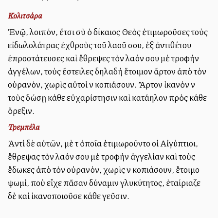
Κολιτσάρα
Ἐνῷ, λοιπόν, ἔτσι σὺ ὁ δίκαιος Θεὸς ἐτιμωροῦσες τοὺς
εἰδωλολάτρας ἐχθροὺς τοῦ λαοῦ σου, ἐξ ἀντιθέτου
ἐπροστάτευσες καὶ ἔθρεψες τὸν λαόν σου μὲ τροφὴν
ἀγγέλων, τοὺς ἔστειλες δηλαδὴ ἕτοιμον ἄρτον ἀπὸ τὸν
οὐρανόν, χωρὶς αὐτοὶ νὰ κοπιάσουν. Ἄρτον ἱκανὸν νὰ
τοὺς δώσῃ κάθε εὐχαρίστησιν καὶ κατάλληλον πρὸς κάθε
ὄρεξιν.
Τρεμπέλα
Ἀντὶ δὲ αὐτῶν, μὲ τὰ ὁποῖα ἐτιμωροῦντο οἱ Αἰγύπτιοι,
ἔθρεψας τὸν λαόν σου μὲ τροφὴν ἀγγελίαν καὶ τοὺς
ἔδωκες ἀπὸ τὸν οὐρανόν, χωρὶς νὰ κοπιάσουν, ἕτοιμο
ψωμί, ποὺ εἶχε πᾶσαν δύναμιν γλυκύτητος, ἐταίριαζε
δὲ καὶ ἰκανοποιοῦσε κάθε γεῦσιν.