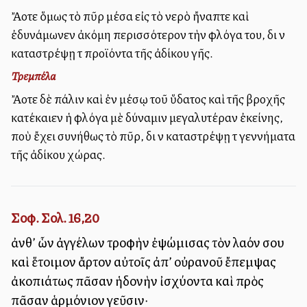
Ἄλλοτε ὅμως τὸ πῦρ μέσα εἰς τὸ νερὸ ἤναπτε καὶ
ἐδυνάμωνεν ἀκόμη περισσότερον τὴν φλόγα του, διὰ νὰ
καταστρέψῃ τὰ προϊόντα τῆς ἀδίκου γῆς.
Τρεμπέλα
Ἄλλοτε δὲ πάλιν καὶ ἐν μέσῳ τοῦ ὕδατος καὶ τῆς βροχῆς
κατέκαιεν ἡ φλόγα μὲ δύναμιν μεγαλυτέραν ἐκείνης,
ποὺ ἔχει συνήθως τὸ πῦρ, διὰ νὰ καταστρέψῃ τὰ γεννήματα
τῆς ἀδίκου χώρας.
Σοφ. Σολ. 16,20
ἀνθ’ ὧν ἀγγέλων τροφὴν ἐψώμισας τὸν λαόν σου
καὶ ἕτοιμον ἄρτον αὐτοῖς ἀπ’ οὐρανοῦ ἔπεμψας
ἀκοπιάτως πᾶσαν ἡδονὴν ἰσχύοντα καὶ πρὸς
πᾶσαν ἁρμόνιον γεῦσιν·