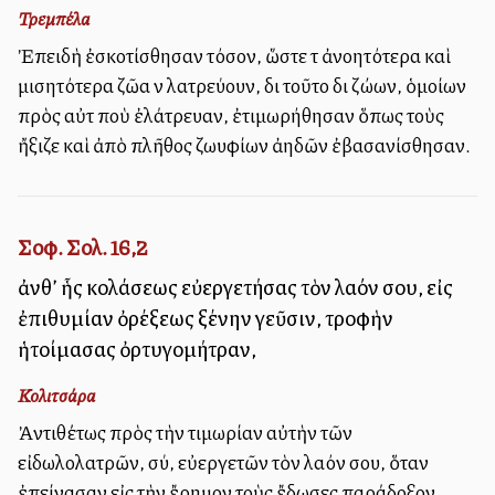
Τρεμπέλα
Ἐπειδὴ ἐσκοτίσθησαν τόσον, ὥστε τὰ ἀνοητότερα καὶ
μισητότερα ζῶα νὰ λατρεύουν, διὰ τοῦτο διὰ ζώων, ὁμοίων
πρὸς αὐτὰ ποὺ ἐλάτρευαν, ἐτιμωρήθησαν ὅπως τοὺς
ἤξιζε καὶ ἀπὸ πλῆθος ζωυφίων ἀηδῶν ἐβασανίσθησαν.
Σοφ. Σολ. 16,2
ἀνθ’ ἧς κολάσεως εὐεργετήσας τὸν λαόν σου, εἰς
ἐπιθυμίαν ὀρέξεως ξένην γεῦσιν, τροφὴν
ἡτοίμασας ὀρτυγομήτραν,
Κολιτσάρα
Ἀντιθέτως πρὸς τὴν τιμωρίαν αὐτὴν τῶν
εἰδωλολατρῶν, σύ, εὐεργετῶν τὸν λαόν σου, ὅταν
ἐπείνασαν εἰς τὴν ἔρημον τοὺς ἔδωσες παράδοξον