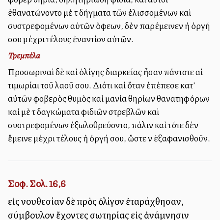
ἐθανατώνοντο μὲ τὰ δήγματα τῶν ἐλισσομένων καὶ
συστρεφομένων αὐτῶν ὄφεων, δὲν παρέμεινεν ἡ ὀργή
σου μέχρι τέλους ἐναντίον αὐτῶν.
Τρεμπέλα
Προσωριναὶ δὲ καὶ ὀλίγης διαρκείας ἦσαν πάντοτε αἱ
τιμωρίαι τοῦ λαοῦ σου. Διότι καὶ ὅταν ἐπέπεσε κατ’
αὐτῶν φοβερὸς θυμὸς καὶ μανία θηρίων θανατηφόρων
καὶ μὲ τὰ δαγκώματα φιδιῶν στρεβλῶν καὶ
συστρεφομένων ἐξωλοθρεύοντο, πάλιν καὶ τότε δὲν
ἔμεινε μέχρι τέλους ἡ ὀργή σου, ὥστε νὰ ἑξαφανισθοῦν.
Σοφ. Σολ. 16,6
εἰς νουθεσίαν δὲ πρὸς ὀλίγον ἐταράχθησαν,
σύμβουλον ἔχοντες σωτηρίας εἰς ἀνάμνησιν