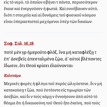
εἰς τὸ νερό, τὸ ὁποῖον σβήνει τὰ πάντα, περισσότερον
ἔκαιε καὶ ἐνεργοῦσεν ἡ φωτιά. Καὶ συνέβαινεν αὐτό,
διότι τὰ στοιχεῖα καὶ αἱ δυνάμεις τοῦ φυσικοῦ κόσμου
εἶναι ὑπερασπισταὶ μαχόμενοι ὑπὲρ τῶν δικαίων.
Σοφ. Σολ. 16,18
ποτὲ μὲν γὰρ ἡμεροῦτο φλόξ, ἵνα μὴ καταφλέξῃ τὰ
ἐπ’ ἀσεβεῖς ἀπεσταλμένα ζῷα, ἀλλ’ αὐτοὶ βλέποντες
ἴδωσιν, ὅτι Θεοῦ κρίσει ἐλαύνονται·
Κολιτσάρα
Μερικὲς φορὲς ἡ φλόγα τοῦ πυρὸς ὠλιγόστευε, διὰ νὰ μὴ
κατακαύσῃ τὰ ζῶα, ποὺ ἐστέλλοντο εἰς τιμωρίαν τῶν
ἀσεβῶν, καὶ διὰ νὰ τοὺς κάμῃ νὰ ἐννοήσουν ἀπὸ αὐτὸ τὸ
θέαμα ὅτι ἡ δικαιοσύνη τοῦ Θεοῦ ἦτο ἐκείνη, ποὺ τοὺς