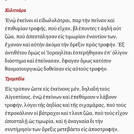
Κολιτσάρα
Ἐνῷ ἐκεῖνοι οἱ εἰδωλολάτραι, παρὰ τὴν πεῖναν καὶ
ἐπιθυμίαν τροφῆς, ποὺ εἶχαν, βλέποντες τὰ ἀηδῆ αὐτὰ
ζῶα, ποὺ ἀπεστάλησαν εἰς τιμωρίαν ἐναντίον των,
ἔχαναν καὶ αὐτὴν ἀκόμα τὴν ὄρεξιν πρὸς τροφήν. Ἐξ
ἀντιθέτου ὅμὼς οἱ Ἰσραηλῖται ἐστερήθησαν ἐπ’ ὀλίγον
διάστημα καὶ ἐπείνασαν, ἔφαγαν ὅμως κατόπιν
θαυματουργικῶς δοθεῖσαν εἰς αὐτοὺς τροφήν.
Τρεμπέλα
Εἰς τρόπον ὥστε εἰς ἐκείνους μέν, δηλαδὴ τοὺς
Αἰγυπτίους, ἐνῷ ἐπείνων καὶ ἐπεθύμουν νὰ λάβουν
τροφήν, λόγοι τῆς ἀηδίας καὶ τῆς σιχαμάρας, ποὺ τοὺς
ἐπροκάλουν οἱ βάτραχοι καὶ τὰ λοιπὰ ζῶα, ποὺ τοὺς εἶχον
ἀποσταλῇ ὡς τιμωρία, καὶ ἡ ἀναγκαία διὰ τὴν
συντήρησίν των ὄρεξις μετεβάλλετο εἰς ἀποστροφήν,