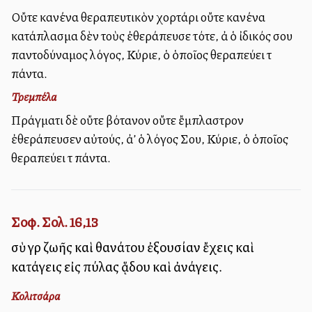
Οὔτε κανένα θεραπευτικὸν χορτάρι οὔτε κανένα
κατάπλασμα δὲν τοὺς ἐθεράπευσε τότε, ἀλλὰ ὁ ἰδικός σου
παντοδύναμος λόγος, Κύριε, ὁ ὁποῖος θεραπεύει τὰ
πάντα.
Τρεμπέλα
Πράγματι δὲ οὔτε βότανον οὔτε ἔμπλαστρον
ἐθεράπευσεν αὐτούς, ἀλλ’ ὁ λόγος Σου, Κύριε, ὁ ὁποῖος
θεραπεύει τὰ πάντα.
Σοφ. Σολ. 16,13
σὺ γὰρ ζωῆς καὶ θανάτου ἐξουσίαν ἔχεις καὶ
κατάγεις εἰς πύλας ᾅδου καὶ ἀνάγεις.
Κολιτσάρα