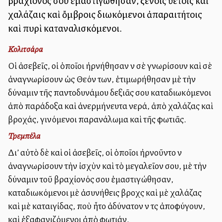
βραχίονός σου ἐμαστιγώθησαν, ξένοις ὑετοῖς καὶ
χαλάζαις καὶ ὄμβροις διωκόμενοι ἀπαραιτήτοις
καὶ πυρὶ καταναλισκόμενοι.
Κολιτσάρα
Οἱ ἀσεβεῖς, οἱ ὁποῖοι ἠρνήθησαν νὰ σὲ γνωρίσουν καὶ σὲ
ἀναγνωρίσουν ὡς Θεόν των, ἐτιμωρήθησαν μὲ τὴν
δύναμιν τῆς παντοδυνάμου δεξιᾶς σου καταδιωκόμενοι
ἀπὸ παράδοξα καὶ ἀνερμήνευτα νερά, ἀπὸ χαλάζας καὶ
βροχάς, γινόμενοι παρανάλωμα καὶ τῆς φωτιᾶς.
Τρεμπέλα
Δι’ αὐτὸ δὲ καὶ οἱ ἀσεβεῖς, οἱ ὁποῖοι ἠρνοῦντο νὰ
ἀναγνωρίσουν τὴν ἰσχὺν καὶ τὸ μεγαλεῖον σου, μὲ τὴν
δύναμιν τοῦ βραχίονός σου ἐμαστιγώθησαν,
καταδιωκόμενοι μὲ ἀσυνήθεις βροχὰς καὶ μὲ χαλάζας
καὶ μὲ καταιγίδας, ποὺ ἦτο ἀδύνατον νὰ τὰς ἀποφύγουν,
καὶ ἐξαφανιζόμενοι ἀπὸ φωτιάν.