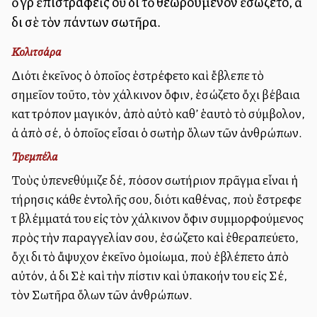
ὁ γὰρ ἐπιστραφεὶς οὐ διὰ τὸ θεωρούμενον ἐσώζετο, ἀλλὰ
διὰ σὲ τὸν πάντων σωτῆρα.
Κολιτσάρα
Διότι ἐκεῖνος ὁ ὁποῖος ἐστρέφετο καὶ ἔβλεπε τὸ
σημεῖον τοῦτο, τὸν χάλκινον ὄφιν, ἐσώζετο ὄχι βέβαια
κατὰ τρόπον μαγικόν, ἀπὸ αὐτὸ καθ’ ἑαυτὸ τὸ σύμβολον,
ἀλλὰ ἀπὸ σέ, ὁ ὁποῖος εἶσαι ὁ σωτὴρ ὅλων τῶν ἀνθρώπων.
Τρεμπέλα
Τοὺς ὑπενεθύμιζε δέ, πόσον σωτήριον πρᾶγμα εἶναι ἡ
τήρησις κάθε ἐντολῆς σου, διότι καθένας, ποὺ ἔστρεφε
τὰ βλέμματά του εἰς τὸν χάλκινον ὄφιν συμμορφούμενος
πρὸς τὴν παραγγελίαν σου, ἐσώζετο καὶ ἐθεραπεύετο,
ὄχι διὰ τὸ ἄψυχον ἐκεῖνο ὁμοίωμα, ποὺ ἐβλέπετο ἀπὸ
αὐτόν, ἀλλὰ διὰ Σὲ καὶ τὴν πίστιν καὶ ὑπακοήν του εἰς Σέ,
τὸν Σωτῆρα ὅλων τῶν ἀνθρώπων.