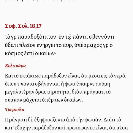
Σοφ. Σολ. 16,17
τὸ γὰρ παραδοξότατον, ἐν τῷ πάντα σβεννύντι
ὕδατι πλεῖον ἐνήργει τὸ πῦρ, ὑπέρμαχος γὰρ ὁ
κόσμος ἐστὶ δικαίων·
Κολιτσάρα
Καὶ τὸ ἐκτάκτως παράδοξον εἶναι, ὅτι μέσα εἰς τὸ νερό,
ὅπου τὰ πάντα σβήνονται, ἡ φωτιὰ ἔπαιρνε ἀκόμη
μεγαλυτέραν δραστηριότητα, διότι πράγματι τὸ
σύμπαν μάχεται ὑπὲρ τῶν δικαίων.
Τρεμπέλα
Πράγματι δὲ ἐξηφανίζοντο ἀπὸ τὴν φωτιάν. Διότι τὸ
κατ’ ἐξοχὴν παράδοξον καὶ πρωτοφανὲς εἶναι, ὅτι μέσα