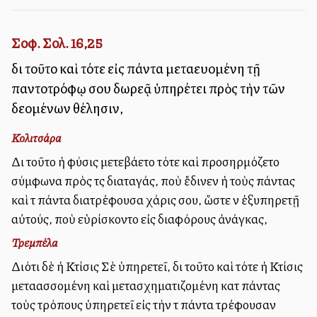
Σοφ. Σολ. 16,25
διὰ τοῦτο καὶ τότε εἰς πάντα μεταλλευομένη τῇ
παντοτρόφῳ σου δωρεᾷ ὑπηρέτει πρὸς τὴν τῶν
δεομένων θέλησιν,
Κολιτσάρα
Διὰ τοῦτο ἡ φύσις μετεβάλλετο τότε καὶ προσηρμόζετο
σύμφωνα πρὸς τὰς διαταγάς, ποὺ ἔδινεν ἡ τοὺς πάντας
καὶ τὰ πάντα διατρέφουσα χάρις σου, ὥστε νὰ ἐξυπηρετῇ
αὐτούς, ποὺ εὑρίσκοντο εἰς διαφόρους ἀνάγκας,
Τρεμπέλα
Διότι δὲ ἡ Κτίσις Σὲ ὑπηρετεῖ, διὰ τοῦτο καὶ τότε ἡ Κτίσις
μεταλλασσομένη καὶ μετασχηματιζομένη κατὰ πάντας
τοὺς τρόπους ὑπηρετεῖ εἰς τὴν τὰ πάντα τρέφουσαν