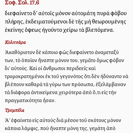
Σοφ. Σολ. 17,6
διεφαίνετο δ’ αὐτοῖς μόνον αὐτομάτη πυρὰ φόβου
πλήρης, ἐκδειματούμενοι δὲ τῆς μὴ θεωρουμένης
ἐκείνης ὄψεως ἡγοῦντο χείρω τὰ βλεπόμενα.
Κολιτσάρα
Ἀκαθόριστον δὲ κάποιο φῶς διεφαίνετο ἀναμεταξύ
των, τὸ ὁποῖον ἤναπτε μόνον του, γεμᾶτο ὅμως φόβον
δι’ αὐτούς. Καὶ οἱ ἄνθρωποι περιδεεῖς καὶ
τρομοκρατημένοι ἐκ τοῦ γεγονότος ὅτι δὲν ἠδύναντο νὰ
βλέπουν καθαρὰ τὰ γύρω των πρόσωπα, ἐξελάμβαναν
τὰ διάφορα ἀντικείμενα χειρότερα ἀπὸ ὅ,τι εἰς τὴν
πραγματικότητα ἦσαν.
Τρεμπέλα
Ἀλλ’ ἐφαίνετο εἰς αὐτοὺς διὰ μέσου τοῦ σκότους μόνον
κάποια λάμψις, ποὺ ἤναπτε μόνη της, γεμάτη ἀπὸ