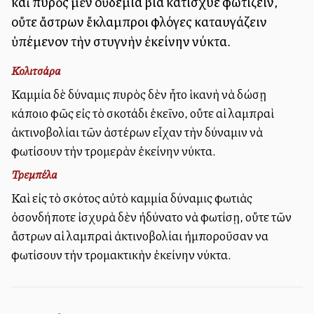
καὶ πυρὸς μὲν οὐδεμία βία κατίσχυε φωτίζειν,
οὔτε ἄστρων ἔκλαμπροι φλόγες καταυγάζειν
ὑπέμενον τὴν στυγνὴν ἐκείνην νύκτα.
Κολιτσάρα
Καμμία δὲ δύναμις πυρὸς δὲν ἦτο ἱκανὴ νὰ δώσῃ
κάποιο φῶς εἰς τὸ σκοτάδι ἐκεῖνο, οὔτε αἱ λαμπραὶ
ἀκτινοβολίαι τῶν ἀστέρων εἶχαν τὴν δύναμιν νὰ
φωτίσουν τὴν τρομερὰν ἐκείνην νύκτα.
Τρεμπέλα
Καὶ εἰς τὸ σκότος αὐτὸ καμμία δύναμις φωτιὰς
ὀσονδήποτε ἰσχυρὰ δὲν ἠδύνατο νὰ φωτίσῃ, οὔτε τῶν
ἄστρων αἱ λαμπραὶ ἀκτινοβολίαι ἠμποροῦσαν να
φωτίσουν τὴν τρομακτικὴν ἐκείνην νύκτα.