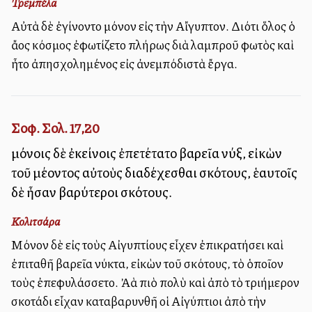
Τρεμπέλα
Αὐτὰ δὲ ἐγίνοντο μόνον εἰς τὴν Αἴγυπτον. Διότι ὅλος ὁ
ἄλλος κόσμος ἐφωτίζετο πλήρως διὰ λαμπροῦ φωτὸς καὶ
ἦτο ἀπησχολημένος εἰς ἀνεμπόδιστὰ ἔργα.
Σοφ. Σολ. 17,20
μόνοις δὲ ἐκείνοις ἐπετέτατο βαρεῖα νύξ, εἰκὼν
τοῦ μέλλοντος αὐτοὺς διαδέχεσθαι σκότους, ἑαυτοῖς
δὲ ἦσαν βαρύτεροι σκότους.
Κολιτσάρα
Μόνον δὲ εἰς τοὺς Αἰγυπτίους εἶχεν ἐπικρατήσει καὶ
ἐπιταθῆ βαρεῖα νύκτα, εἰκὼν τοῦ σκότους, τὸ ὁποῖον
τοὺς ἐπεφυλάσσετο. Ἀλλὰ πιὸ πολὺ καὶ ἀπὸ τὸ τριήμερον
σκοτάδι εἶχαν καταβαρυνθῆ οἱ Αἰγύπτιοι ἀπὸ τὴν