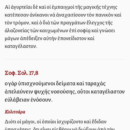
Αἱ ἀγυρτεῖαι δὲ καὶ οἱ ἐμπαιγμοὶ τῆς μαγικῆς τέχνης
κατέπεσαν ἀνίκανοι νὰ ἀναχαιτίσουν τὸν πανικὸν καὶ
τὸν τρόμον, καὶ ὁ διὰ τῶν πραγμάτων ἔλεγχος τῆς
ἀλαζονείας τῶν καυχωμένων ἐπὶ σοφίᾳ καὶ γνώσει
μάγων ἀπέδειξεν αὐτὴν ἐπονείδιστον καὶ
καταγέλαστον.
Σοφ. Σολ. 17,8
οἱ γὰρ ὑπισχνούμενοι δείματα καὶ ταραχὰς
ἀπελαύνειν ψυχῆς νοσούσης, οὗτοι καταγέλαστον
εὐλάβειαν ἐνόσουν.
Κολιτσάρα
Διότι οἱ μάγοι, οἱ ὁποῖοι ἰσχυρίζοντο καὶ ἔδιδαν
ὑποσχέσεις, ὅτι εἶναι εἰς θέσιν νὰ διώξουν ἀπὸ τὴν