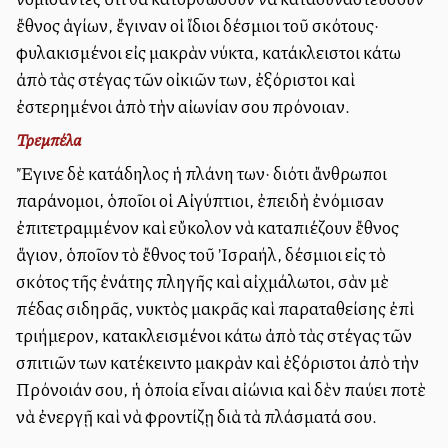
ἔθνος ἁγίων, ἔγιναν οἱ ἴδιοι δέσμιοι τοῦ σκότους·
φυλακισμένοι εἰς μακρὰν νύκτα, κατάκλειστοι κάτω
ἀπὸ τὰς στέγας τῶν οἰκιῶν των, ἐξόριστοι καὶ
ἐστερημένοι ἀπὸ τὴν αἰωνίαν σου πρόνοιαν.
Τρεμπέλα
Ἔγινε δὲ κατάδηλος ἡ πλάνη των· διότι ἄνθρωποι
παράνομοι, ὁποῖοι οἱ Αἰγύπτιοι, ἐπειδὴ ἐνόμισαν
ἐπιτετραμμένον καὶ εὔκολον νὰ καταπιέζουν ἔθνος
ἅγιον, ὁποῖον τὸ ἔθνος τοῦ Ἰσραήλ, δέσμιοι εἰς τὸ
σκότος τῆς ἐνάτης πληγῆς καὶ αἰχμάλωτοι, σὰν μὲ
πέδας σιδηρᾶς, νυκτὸς μακρᾶς καὶ παραταθείσης ἐπὶ
τριήμερον, κατακλεισμένοι κάτω ἀπὸ τὰς στέγας τῶν
σπιτιῶν των κατέκειντο μακρὰν καὶ ἐξόριστοι ἀπὸ τὴν
Πρόνοιάν σου, ἡ ὁποία εἶναι αἰώνια καὶ δὲν παύει ποτὲ
νὰ ἐνεργῇ καὶ νὰ φροντίζῃ διὰ τὰ πλάσματά σου.