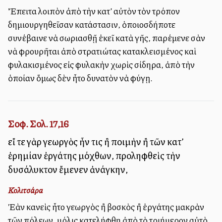
Ἔπειτα λοιπὸν ἀπὸ τὴν κατ’ αὐτὸν τὸν τρόπον
δημιουργηθεῖσαν κατάστασιν, ὁποιοσδήποτε
συνέβαινε νὰ σωριασθῇ ἐκεῖ κατὰ γῆς, παρέμενε σὰν
νὰ φρουρῆται ἀπὸ στρατιώτας κατακλεισμένος καὶ
φυλακισμένος εἰς φυλακὴν χωρὶς σίδηρα, ἀπὸ τὴν
ὁποίαν ὅμως δὲν ἦτο δυνατὸν νὰ φύγῃ.
Σοφ. Σολ. 17,16
εἴ τε γὰρ γεωργὸς ἦν τις ἢ ποιμὴν ἢ τῶν κατ’
ἐρημίαν ἐργάτης μόχθων, προληφθεὶς τὴν
δυσάλυκτον ἔμενεν ἀνάγκην,
Κολιτσάρα
Ἐὰν κανεὶς ἦτο γεωργὸς ἢ βοσκὸς ἢ ἐργάτης μακρὰν
τῶν πόλεων, μόλις κατελήφθη ἀπὸ τὸ τριήμερον αὐτὸ