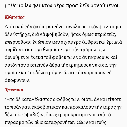
μηθαμόθεν φευκτὸν ἀέρα προσιδεῖν ἀρνούμενοι.
Κολιτσάρα
Διότι καὶ ἐὰν ἀκόμη κανένα συγκλονιστικὸν φάντασμα
δὲν ὑπῆρχε, διὰ νὰ φοβηθοῦν, ἦσαν ὅμως περιδεεῖς,
ἐπερνοῦσαν ἐνώπιόν των σιχαμερὰ ζωΰφια καὶ ἑρπετὰ
συρίζοντα καὶ ἀπέθνησκαν ἀπὸ τὸν τρόμον τῶν
ἀρνούμενοι ἕνεκα τοῦ φόβου των νὰ ἀντικρύσουν καὶ
αὐτὸν τὸν σκοτεινὸν ἀέρα τῆς τριημέρου νυκτός, τὴν
ὁποίαν κατ’ οὐδένα τρόπον ἄλλωστε ἠμποροῦσαν νὰ
ἀποφύγουν.
Τρεμπέλα
Ἦτο δὲ καταγέλαστος ὁ φόβος των, διότι, ἂν καὶ τίποτε
τὸ πράγματι ἐκφοβιστικὸν καὶ προκαλοῦν τὴν ταραχὴν
δὲν τοὺς ἐφόβιζεν, ὅμως τρομοκρατημένοι ἀπὸ τὸ
πέρασμα τῶν ἀξιοκαταφρονήτων ζώων καὶ τοὺς