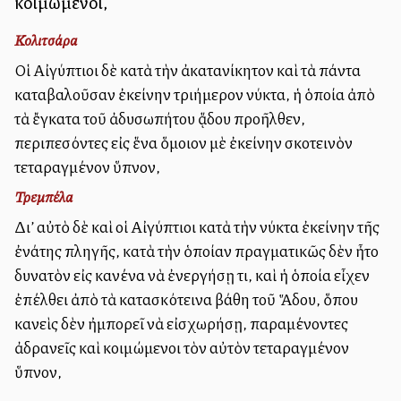
κοιμώμενοι,
Κολιτσάρα
Οἱ Αἰγύπτιοι δὲ κατὰ τὴν ἀκατανίκητον καὶ τὰ πάντα
καταβαλοῦσαν ἐκείνην τριήμερον νύκτα, ἡ ὁποία ἀπὸ
τὰ ἔγκατα τοῦ ἀδυσωπήτου ᾅδου προῆλθεν,
περιπεσόντες εἰς ἕνα ὅμοιον μὲ ἐκείνην σκοτεινὸν
τεταραγμένον ὕπνον,
Τρεμπέλα
Δι’ αὐτὸ δὲ καὶ οἱ Αἰγύπτιοι κατὰ τὴν νύκτα ἐκείνην τῆς
ἐνάτης πληγῆς, κατὰ τὴν ὁποίαν πραγματικῶς δὲν ἦτο
δυνατὸν εἰς κανένα νὰ ἐνεργήσῃ τι, καὶ ἡ ὁποία εἶχεν
ἐπέλθει ἀπὸ τὰ κατασκότεινα βάθη τοῦ Ἅδου, ὅπου
κανεὶς δὲν ἠμπορεῖ νὰ εἰσχωρήσῃ, παραμένοντες
ἀδρανεῖς καὶ κοιμώμενοι τὸν αὐτὸν τεταραγμένον
ὕπνον,