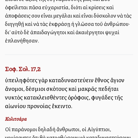
ὀφείλεται πᾶσα εὐχαριστία, διότι αἱ κρίσεις καὶ
ἀποφάσεις σου εἶναι μεγάλαι καὶ εἶναι δύσκολον νὰ τὰς
διηγηθῇ καὶ νὰ τὰς ἐκφράσῃ ἡ γλῶσσα τοῦ ἀνθρώπου·
δι’ αὐτὸ δὲ ἀπαιδαγώγητοι καὶ ἀκαλλιέργητοι ψυχαὶ
ἐπλανήθησαν.
Σοφ. Σολ. 17,2
ὑπειληφότες γὰρ καταδυναστεύειν ἔθνος ἅγιον
ἄνομοι, δέσμιοι σκότους καὶ μακρᾶς πεδῆται
νυκτὸς κατακλεισθέντες ὀρόφοις, φυγάδες τῆς
αἰωνίου προνοίας ἔκειντο.
Κολιτσάρα
Οἱ παράνομοι δηλαδὴ ἄνθρωποι, οἱ Αἰγύπτιοι,
νομίσαντες ὅτι θὰ κατορθώσουν νὰ καταδυναστεύσουν