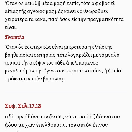
Ὅταν δὲ μειωθῇ μέσα μας ἡ ἐλπίς, τότε ὁ φόβος ἐξ
αἰτίας τῆς ἀγνοίας μας μᾶς κάνει νὰ θεωροῦμεν
χειρότερα τὰ κακά, παρ’ ὅσον εἰς τὴν πραγματικότητα
εἶναι.
Τρεμπέλα
Ὅταν δὲ ἐσωτερικῶς εἶναι μικροτέρα ἡ ἐλπὶς τῆς
βοηθείας καὶ σωτηρίας, τότε λογαριάζει μὲ τὸ μυαλό
του καὶ τὴν σκέψιν του κάθε ἀπελπισμένος
μεγαλυτέραν τὴν ἄγνωστον εἰς αὐτὸν αἰτίαν, ἡ ὁποία
πρόκειται νὰ τὸν βασανίσῃ.
Σοφ. Σολ. 17,13
οἱ δὲ τὴν ἀδύνατον ὄντως νύκτα καὶ ἐξ ἀδυνάτου
ᾅδου μυχῶν ἐπελθοῦσαν, τὸν αὐτὸν ὕπνον