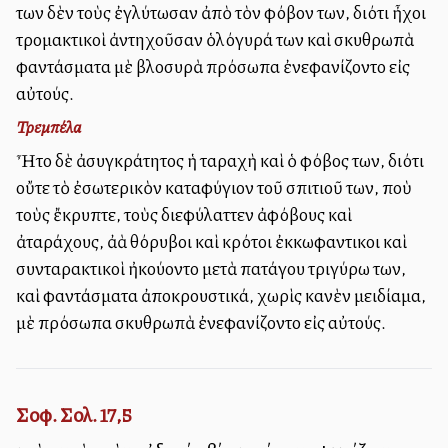
των δὲν τοὺς ἐγλύτωσαν ἀπὸ τὸν φόβον των, διότι ἦχοι
τρομακτικοὶ ἀντηχοῦσαν ὁλόγυρά των καὶ σκυθρωπὰ
φαντάσματα μὲ βλοσυρὰ πρόσωπα ἐνεφανίζοντο εἰς
αὐτούς.
Τρεμπέλα
Ἦτο δὲ ἀσυγκράτητος ἡ ταραχὴ καὶ ὁ φόβος των, διότι
οὔτε τὸ ἐσωτερικὸν καταφύγιον τοῦ σπιτιοῦ των, ποὺ
τοὺς ἔκρυπτε, τοὺς διεφύλαττεν ἀφόβους καὶ
ἀταράχους, ἀλλὰ θόρυβοι καὶ κρότοι ἐκκωφαντικοι καὶ
συνταρακτικοὶ ἠκούοντο μετὰ πατάγου τριγύρω των,
καὶ φαντάσματα ἀποκρουστικά, χωρὶς κανὲν μειδίαμα,
μὲ πρόσωπα σκυθρωπὰ ἐνεφανίζοντο εἰς αὐτούς.
Σοφ. Σολ. 17,5