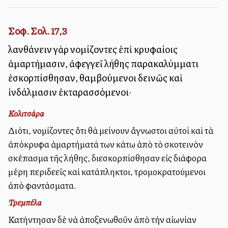
Σοφ. Σολ. 17,3
λανθάνειν γὰρ νομίζοντες ἐπὶ κρυφαίοις
ἁμαρτήμασιν, ἀφεγγεῖ λήθης παρακαλύμματι
ἐσκορπίσθησαν, θαμβούμενοι δεινῶς καὶ
ἰνδάλμασιν ἐκταρασσόμενοι·
Κολιτσάρα
Διότι, νομίζοντες ὅτι θὰ μείνουν ἄγνωστοι αὐτοὶ καὶ τὰ
ἀπόκρυφα ἁμαρτήματά των κάτω ἀπὸ τὸ σκοτεινὸν
σκέπασμα τῆς λήθης, διεσκορπίσθησαν εἰς διάφορα
μέρη περιδεεῖς καὶ κατάπληκτοι, τρομοκρατούμενοι
ἀπὸ φαντάσματα.
Τρεμπέλα
Κατήντησαν δὲ νὰ ἀποξενωθοῦν ἀπὸ τὴν αἰωνίαν