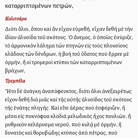
καταρριπτομένων πετρῶν,
Κολιτσάρα
Διότι ὅλοι, ὅπου καὶ ἂν εἶχαν εὑρεθῆ, εἶχαν δεθῆ μὲ τὴν
ἰδίαν ἁλυσίδα τοῦ σκότους. Ὁ ἄνεμος, ὁ ὁποῖος ἐσύριζε,
τὸ ἁρμονικὸν λάλημα τῶν πτηνῶν εἰς τοὺς πλουσίους
κλάδους τῶν δένδρων, ἡ βοὴ τοῦ ὕδατος ποὺ ἔρρεε μὲ
ὁρμήν, ἢ οἱ τρομεροὶ κτύποι τῶν καταρριπτομένων
βράχων,
Τρεμπέλα
Ἦτο δὲ ἀνάγκη ἀναπόφευκτος, διότι ὅλοι ἀνεξαιρέτως
εἶχον δεθῆ διὰ μιᾶς καὶ τῆς αὐτῆς ἁλυσίδος τοῦ σκότους
τῆς ἐνάτης πληγῆς. Καὶ εἴτε ἀέρας ποὺ ἐσφύριζεν, ἢ
μέσα εἰς πυκνόφυλλα κλαδιά μελωδικὸς ἦχος πουλιῶν, ἢ
ρυθμικὸν κελάρυσμα νεροῦ, ποὺ κυλᾷ μὲ ὁρμήν, ἢ
δυνατὸς καὶ θορυβώδης κτύπος ἀπὸ πέτρας, ποὺ