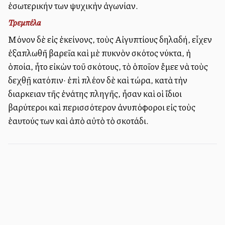
ἐσωτερικήν των ψυχικὴν ἀγωνίαν.
Τρεμπέλα
Μόνον δὲ εἰς ἐκείνονς, τοὺς Αἰγυπτίους δηλαδή, εἶχεν
ἐξαπλωθῆ βαρεῖα καὶ μὲ πυκνὸν σκότος νύκτα, ἡ
ὁποία, ἦτο εἰκὼν τοῦ σκότους, τὸ ὁποῖον ἔμελλε νὰ τοὺς
δεχθῇ κατόπιν· ἐπὶ πλέον δὲ καὶ τώρα, κατὰ τὴν
διαρκειαν τῆς ἐνάτης πληγῆς, ἦσαν καὶ οἱ ἴδιοι
βαρύτεροι καὶ περισσότερον ἀνυπόφοροι εἰς τοὺς
ἑαυτούς των καὶ ἀπὸ αὐτὸ τὸ σκοτάδι.