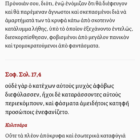
Πρόνοιάν σου, διότι, ἐνῷ ἐνόμιζαν ὅτι θὰ διέφευγον
καὶ θὰ παρέμεναν ἄγνωστοι καὶ σκεπασμένοι διὰ νὰ
ἁμαρτήματά των τὰ κρυφὰ κάτω ἀπὸ σκοτεινὸν
κατάλυμμα λήθης, ὑπὸ τὸ ὁποῖον ἐξεχάνοντο ἐντελῶς,
διεσκορπίσθησαν, φοβισμένοι ἀπὸ μεγάλον πανικὸν
καὶ τρομοκρατούμενοι ἀπὸ φαντάσματα.
Σοφ. Σολ. 17,4
οὐδὲ γὰρ ὁ κατέχων αὐτοὺς μυχὸς ἀφόβως
διεφύλασσεν, ἦχοι δὲ καταράσσοντες αὐτοὺς
περιεκόμπουν, καὶ φάσματα ἀμειδήτοις κατηφῆ
προσώποις ἐνεφανίζετο.
Κολιτσάρα
Οὔτε τὰ πλέον ἀπόκρυφα καὶ ἐσωτερικὰ καταφύγιά