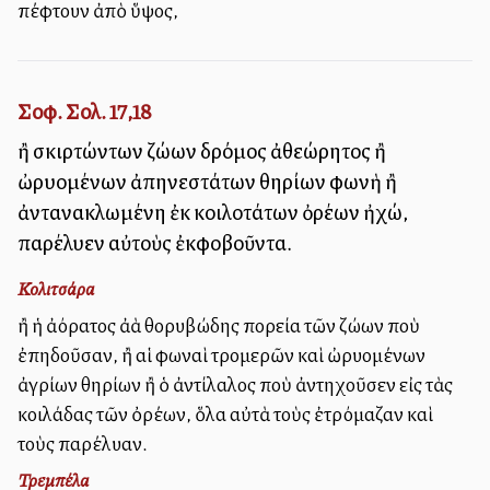
πέφτουν ἀπὸ ὕψος,
Σοφ. Σολ. 17,18
ἢ σκιρτώντων ζώων δρόμος ἀθεώρητος ἢ
ὠρυομένων ἀπηνεστάτων θηρίων φωνὴ ἢ
ἀντανακλωμένη ἐκ κοιλοτάτων ὀρέων ἠχώ,
παρέλυεν αὐτοὺς ἐκφοβοῦντα.
Κολιτσάρα
ἢ ἡ ἀόρατος ἀλλὰ θορυβώδης πορεία τῶν ζώων ποὺ
ἐπηδοῦσαν, ἢ αἱ φωναὶ τρομερῶν καὶ ὠρυομένων
ἀγρίων θηρίων ἢ ὁ ἀντίλαλος ποὺ ἀντηχοῦσεν εἰς τὰς
κοιλάδας τῶν ὀρέων, ὅλα αὐτὰ τοὺς ἐτρόμαζαν καὶ
τοὺς παρέλυαν.
Τρεμπέλα