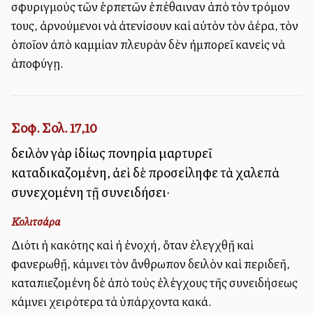
σφυριγμοὺς τῶν ἑρπετῶν ἐπέθαιναν ἀπὸ τὸν τρόμον
τους, ἀρνούμενοι νὰ ἀτενίσουν καὶ αὐτὸν τὸν ἀέρα, τὸν
ὁποῖον ἀπὸ καμμίαν πλευρὰν δὲν ἠμπορεῖ κανεὶς νὰ
ἀποφύγῃ.
Σοφ. Σολ. 17,10
δειλὸν γὰρ ἰδίως πονηρία μαρτυρεῖ
καταδικαζομένη, ἀεὶ δὲ προσείληφε τὰ χαλεπὰ
συνεχομένη τῇ συνειδήσει·
Κολιτσάρα
Διότι ἡ κακότης καὶ ἡ ἐνοχή, ὅταν ἐλεγχθῇ καὶ
φανερωθῇ, κάμνει τὸν ἄνθρωπον δειλὸν καὶ περιδεῆ,
καταπιεζομένη δὲ ἀπὸ τοὺς ἐλέγχους τῆς συνειδήσεως
κάμνει χειρότερα τὰ ὑπάρχοντα κακά.