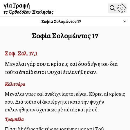
Ἁγία Γραφή
τῆς Ὀρθοδόξου Ἐκκλησίας
Σοφία Σολομώντος
17
Σοφία Σολομώντος
17
Σοφ. Σολ. 17,1
Μεγάλαι γάρ σου αἱ κρίσεις καὶ δυσδιήγητοι· διὰ
τοῦτο ἀπαίδευτοι ψυχαὶ ἐπλανήθησαν.
Κολιτσάρα
Μεγάλαι ὄντως καὶ ἀνεξιχνίαστοι εἶναι, Κύριε, αἱ κρίσεις
σου. Διὰ τοῦτο οἱ ἀκαλλιέργητοι κατὰ τὴν ψυχὴν
ἐπλανήθησαν σχετικῶς μὲ αὐτὰς καὶ μὲ σέ.
Τρεμπέλα
Εἶσαι δὲ ἄξιος τῆς εὐγνωμοσύνης μας καὶ Σοῦ