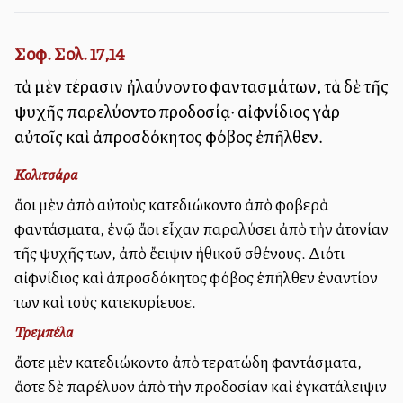
Σοφ. Σολ. 17,14
τὰ μὲν τέρασιν ἠλαύνοντο φαντασμάτων, τὰ δὲ τῆς
ψυχῆς παρελύοντο προδοσίᾳ· αἰφνίδιος γὰρ
αὐτοῖς καὶ ἀπροσδόκητος φόβος ἐπῆλθεν.
Κολιτσάρα
ἄλλοι μὲν ἀπὸ αὐτοὺς κατεδιώκοντο ἀπὸ φοβερὰ
φαντάσματα, ἐνῷ ἄλλοι εἶχαν παραλύσει ἀπὸ τὴν ἀτονίαν
τῆς ψυχῆς των, ἀπὸ ἔλλειψιν ἠθικοῦ σθένους. Διότι
αἰφνίδιος καὶ ἀπροσδόκητος φόβος ἐπῆλθεν ἐναντίον
των καὶ τοὺς κατεκυρίευσε.
Τρεμπέλα
ἄλλοτε μὲν κατεδιώκοντο ἀπὸ τερατώδη φαντάσματα,
ἄλλοτε δὲ παρέλυον ἀπὸ τὴν προδοσίαν καὶ ἐγκατάλειψιν