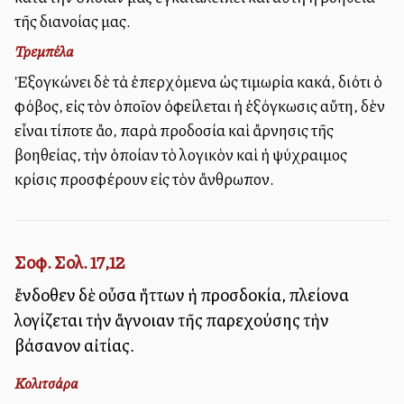
τῆς διανοίας μας.
Τρεμπέλα
Ἐξογκώνει δὲ τὰ ἐπερχόμενα ὡς τιμωρία κακά, διότι ὁ
φόβος, εἰς τὸν ὁποῖον ὀφείλεται ἡ ἐξόγκωσις αὕτη, δὲν
εἶναι τίποτε ἄλλο, παρὰ προδοσία καὶ ἄρνησις τῆς
βοηθείας, τὴν ὁποίαν τὸ λογικὸν καὶ ἡ ψύχραιμος
κρίσις προσφέρουν εἰς τὸν ἄνθρωπον.
Σοφ. Σολ. 17,12
ἔνδοθεν δὲ οὖσα ἥττων ἡ προσδοκία, πλείονα
λογίζεται τὴν ἄγνοιαν τῆς παρεχούσης τὴν
βάσανον αἰτίας.
Κολιτσάρα