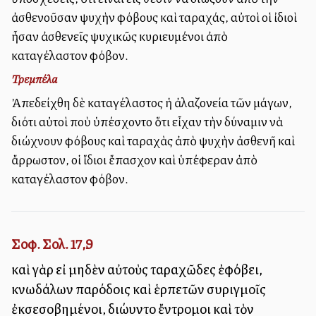
ἀσθενοῦσαν ψυχὴν φόβους καὶ ταραχάς, αὐτοὶ οἱ ἰδιοὶ
ἦσαν ἀσθενεῖς ψυχικῶς κυριευμένοι ἀπὸ
καταγέλαστον φόβον.
Τρεμπέλα
Ἀπεδείχθη δὲ καταγέλαστος ἡ ἀλαζονεία τῶν μάγων,
διότι αὐτοὶ ποὺ ὑπέσχοντο ὅτι εἶχαν τὴν δύναμιν νὰ
διώχνουν φόβους καὶ ταραχὰς ἀπὸ ψυχὴν ἀσθενῆ καὶ
ἄρρωστον, οἱ ἴδιοι ἔπασχον καὶ ὑπέφεραν ἀπὸ
καταγέλαστον φόβον.
Σοφ. Σολ. 17,9
καὶ γὰρ εἰ μηδὲν αὐτοὺς ταραχῶδες ἐφόβει,
κνωδάλων παρόδοις καὶ ἑρπετῶν συριγμοῖς
ἐκσεσοβημένοι, διώλλυντο ἔντρομοι καὶ τὸν