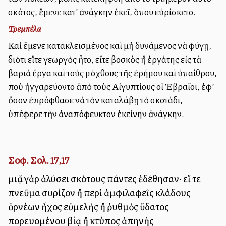
σκότος, ἕμενε κατ’ ἀνάγκην ἐκεῖ, ὅπου εὑρίσκετο.
Τρεμπέλα
Καὶ ἔμενε κατακλεισμένος καὶ μὴ δυνάμενος νὰ φύγῃ,
διότι εἴτε γεωργὸς ἦτο, εἴτε βοσκὸς ἢ ἐργάτης εἰς τὰ
βαριὰ ἔργα καὶ τοὺς μόχθους τῆς ἐρήμου καὶ ὑπαίθρου,
ποὺ ἠγγαρεύοντο ἀπὸ τοὺς Αἰγυπτίους οἱ Ἑβραῖοι, ἐφ’
ὅσον ἐπρόφθασε νὰ τὸν καταλάβῃ τὸ σκοτάδι,
ὑπέφερε τὴν ἀναπόφευκτον ἐκείνην ἀνάγκην.
Σοφ. Σολ. 17,17
μιᾷ γὰρ ἁλύσει σκότους πάντες ἐδέθησαν· εἴ τε
πνεῦμα συρίζον ἢ περὶ ἀμφιλαφεῖς κλάδους
ὀρνέων ἦχος εὐμελὴς ἢ ῥυθμὸς ὕδατος
πορευομένου βίᾳ ἢ κτύπος ἀπηνὴς