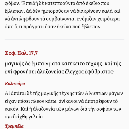
φόβον. Ἐπειδὴ δὲ κατεπτοοῦντο ἀπὸ ἐκεῖνο ποὺ
ἔβλεπαν, ἀλλὰ δὲν ἠμποροῦσαν νὰ διακρίνουν καλὰ καὶ
νὰ ἀντιληφθοῦν τὰ συμβαίνοντα, ἐνόμιζαν χειρότερα
ἀπὸ ὅ,τι πράγματι ἦσαν ἐκεῖνα ποὺ ἔβλεπαν.
Σοφ. Σολ. 17,7
μαγικῆς δὲ ἐμπαίγματα κατέκειτο τέχνης, καὶ τῆς
ἐπὶ φρονήσει ἀλαζονείας ἔλεγχος ἐφύβριστος·
Κολιτσάρα
Αἱ ἀπάται δὲ τῆς μαγικῆς τέχνης τῶν Αἰγυπτίων μάγων
εἶχαν πέσει πλέον κάτω, ἀνίκανοι νὰ ἀποτρέψουν τὸ
κακόν. Καὶ ἡ ἀλαζονεία τῶν μάγων διὰ τὴν σοφίαν των
ἀπεδείχθη γελοία.
Τρεμπέλα