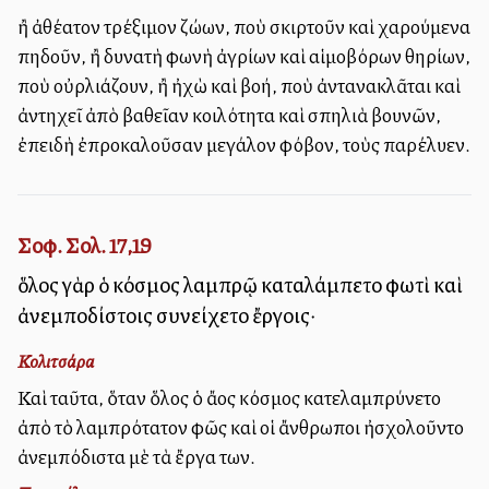
ἢ ἀθέατον τρέξιμον ζώων, ποὺ σκιρτοῦν καὶ χαρούμενα
πηδοῦν, ἢ δυνατὴ φωνὴ ἀγρίων καὶ αἱμοβόρων θηρίων,
ποὺ οὐρλιάζουν, ἢ ἠχὼ καὶ βοή, ποὺ ἀντανακλᾶται καὶ
ἀντηχεῖ ἀπὸ βαθεῖαν κοιλότητα καὶ σπηλιὰ βουνῶν,
ἐπειδὴ ἐπροκαλοῦσαν μεγάλον φόβον, τοὺς παρέλυεν.
Σοφ. Σολ. 17,19
ὅλος γὰρ ὁ κόσμος λαμπρῷ καταλάμπετο φωτὶ καὶ
ἀνεμποδίστοις συνείχετο ἔργοις·
Κολιτσάρα
Καὶ ταῦτα, ὅταν ὅλος ὁ ἄλλος κόσμος κατελαμπρύνετο
ἀπὸ τὸ λαμπρότατον φῶς καὶ οἱ ἄνθρωποι ἠσχολοῦντο
ἀνεμπόδιστα μὲ τὰ ἔργα των.