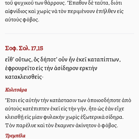
τοῦ ψυχικοῦ των θάρρους. Ἔπαθον δὲ ταῦτα, διότι
αἰφνίδιος καὶ χωρὶς νὰ τὸν περιμένουν ἐπῆλθεν εἰς
αὐτοὺς φόβος.
Σοφ. Σολ. 17,15
εἶθ’ οὕτως, ὃς δήποτ’ οὖν ἦν ἐκεῖ καταπίπτων,
ἐφρουρεῖτο εἰς τὴν ἀσίδηρον εἱρκτὴν
κατακλεισθείς·
Κολιτσάρα
Ἔτσι εἰς αὐτὴν τὴν κατάστασιν των ὁποιοσδήποτε ἀπὸ
αὐτοὺς κατέπιπτεν ἐκεῖ εἰς τὴν γῆν, ἦτο ὡς ἐὰν εἶχε
κλεισθῇ εἰς μίαν φυλακὴν χωρὶς ἐξωτερικὰ σίδηρα.
Τὸν παρέλυε καὶ τὸν ἔκαμνεν ἀκίνητον ὁ φόβος.
Τρεμπέλα