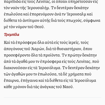
παρέδιδα εἰς τοὺς Λευίτας, οἱ ὁποῖοι ὑπηρετοῦσαν εἰς
τὸν ναὸν τῆς Ἱερουσαλήμ. Τὴν δευτέραν δεκάτην
ἐπωλοῦσα καὶ ἐπορευόμουν ἀνὰ τὴν Ἱερουσαλὴμ καὶ
διέθετα τὸ ἀντίτιμον αὐτῆς διὰ τοὺς πτωχούς, σύμφωνα
μὲ τὸν νόμον τοῦ Θεοῦ.
Τρεμπέλα
Καὶ τὰ ἐπρόσφερα ὅλα αὐτὰ εἰς τοὺς ἱερεῖς, τοὺς
ἀπογόνους τοῦ Ἀαρών, διὰ τὸ θυσιαστήριον, ὅπου
προσεφέροντο ὅλα τὰ προϊόντα. Τὴν πρώτην δεκάτην
ἀπὸ τὰ ἀγαθά μου τὴν ἐπρόσφερα εἰς τοὺς Λευίτας, ποὺ
διακονοῦσαν εἰς τὰ Ἱεροσόλυμα. Τὴν δευτέραν δεκάτην
τῶν ἀγαθῶν μου τὴν ἐπωλοῦσα, τὰ δὲ χρήματα ποὺ
ἔπαιρνα, ἐπήγαινα καὶ τὰ διέθετα εἰς τὰ Ἱεροσόλυμα
κάθε χρόνον διὰ τὰς ἀνάγκας τοῦ Ναοῦ.