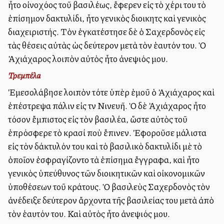
ἦτο οἰνοχόος τοῦ βασιλέως, ἔφερεν εἰς τὸ χέρι του τὸ
ἐπίσημον δακτυλίδι, ἦτο γενικὸς διοικητὴς καὶ γενικὸς
διαχειριστής. Τὸν ἐγκατέστησε δὲ ὁ Σαχερδονὸς εἰς
τὰς θέσεις αὐτὰς ὡς δεύτερον μετὰ τὸν ἑαυτόν του. Ὁ
Ἀχιάχαρος λοιπὸν αὐτὸς ἦτο ἀνεψιός μου.
Τρεμπέλα
Ἐμεσολάβησε λοιπὸν τότε ὑπὲρ ἑμοῦ ὁ Ἀχιάχαρος καὶ
ἐπέστρεψα πάλιν εἰς τὴν Νινευῆ. Ὁ δὲ Ἀχιάχαρος ἦτο
τόσον ἔμπιστος εἰς τὸν βασιλέα, ὥστε αὐτὸς τοῦ
ἐπρόσφερε τὸ κρασί ποὺ ἔπινεν. Ἐφοροῦσε μάλιστα
εἰς τὸν δάκτυλόν του καὶ τὸ βασιλικὸ δακτυλίδι μὲ τὸ
ὁποῖον ἐσφραγίζοντο τὰ ἐπίσημα ἔγγραφα, καὶ ἦτο
γενικὸς ὑπεύθυνος τῶν διοικητικῶν καὶ οἰκονομικῶν
ὑποθέσεων τοῦ κράτους. Ὁ βασιλεὺς Σαχερδονὸς τὸν
ἀνέδειξε δεύτερον ἄρχοντα τῆς βασιλείας του μετὰ ἀπὸ
τὸν ἑαυτόν του. Καὶ αὐτὸς ἦτο ἀνεψιός μου.