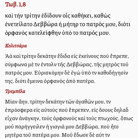
Τωβ. 1,8
καὶ τὴν τρίτην ἐδίδουν οἷς καθήκει, καθὼς
ἐνετείλατο Δεββώρα ἡ μήτηρ τοῦ πατρός μου, διότι
ὀρφανὸς κατελείφθην ὑπὸ τοῦ πατρός μου.
Κολιτσάρα
Ἀλλὰ καὶ τρίτην δεκάτην ἔδιδα εἰς ἐκείνους ποὺ ἔπρεπε,
σύμφωνα μὲ τὴν ἐντολὴν τῆς Δεββώρας, τῆς μητρὸς τοῦ
πατρός μου. Εὑρισκόμην δὲ ἐγὼ ὑπὸ τὴν καθοδήγησίν
της, διότι ἔμεινα ὀρφανὸς ἀπὸ πατέρα.
Τρεμπέλα
Μίαν ἄλλην, τρίτην δεκάτην τῶν ἀγαθῶν μου, τὴν
ἐπρόσφερα εἰς αὐτοὺς ποὺ ἔπρεπεν, εἰς ὅσους δηλαδὴ
εἶχαν ἀνάγκην, τοὺς ὀρφανοὺς καὶ τοὺς πτωχούς, ὅπως
μοῦ παρήγγειλεν ἡ γιαγιά μου Δεββώρα, ποὺ ἦτο
μητέρα τοῦ πατέρα μου. Μοῦ ἔδωσε δὲ αὐτὴ τὴν