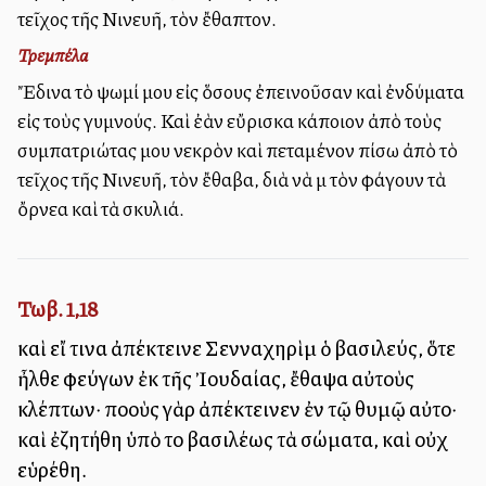
τεῖχος τῆς Νινευῆ, τὸν ἔθαπτον.
Τρεμπέλα
Ἔδινα τὸ ψωμί μου εἰς ὅσους ἐπεινοῦσαν καὶ ἐνδύματα
εἰς τοὺς γυμνούς. Καὶ ἐὰν εὔρισκα κάποιον ἀπὸ τοὺς
συμπατριώτας μου νεκρὸν καὶ πεταμένον πίσω ἀπὸ τὸ
τεῖχος τῆς Νινευῆ, τὸν ἔθαβα, διὰ νὰ μὴ τὸν φάγουν τὰ
ὄρνεα καὶ τὰ σκυλιά.
Τωβ. 1,18
καὶ εἴ τινα ἀπέκτεινε Σενναχηρὶμ ὁ βασιλεύς, ὅτε
ἦλθε φεύγων ἐκ τῆς Ἰουδαίας, ἔθαψα αὐτοὺς
κλέπτων· πολλοὺς γὰρ ἀπέκτεινεν ἐν τῷ θυμῷ αὐτοῦ·
καὶ ἐζητήθη ὑπὸ τοῦ βασιλέως τὰ σώματα, καὶ οὐχ
εὑρέθη.