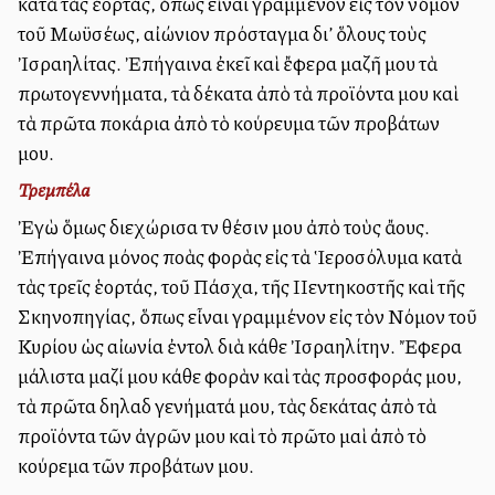
κατὰ τὰς ἑορτάς, ὅπως εἶναι γραμμένον εἰς τὸν νόμον
τοῦ Μωϋσέως, αἰώνιον πρόσταγμα δι’ ὅλους τοὺς
Ἰσραηλίτας. Ἐπήγαινα ἐκεῖ καὶ ἔφερα μαζῆ μου τὰ
πρωτογεννήματα, τὰ δέκατα ἀπὸ τὰ προϊόντα μου καὶ
τὰ πρῶτα ποκάρια ἀπὸ τὸ κούρευμα τῶν προβάτων
μου.
Τρεμπέλα
Ἐγὼ ὅμως διεχώρισα τὴν θέσιν μου ἀπὸ τοὺς ἄλλους.
Ἐπήγαινα μόνος πολλὰς φορὰς εἰς τὰ Ἱεροσόλυμα κατὰ
τὰς τρεῖς ἑορτάς, τοῦ Πάσχα, τῆς ΙΙεντηκοστῆς καὶ τῆς
Σκηνοπηγίας, ὅπως εἶναι γραμμένον εἰς τὸν Νόμον τοῦ
Κυρίου ὡς αἰωνία ἐντολὴ διὰ κάθε Ἰσραηλίτην. Ἔφερα
μάλιστα μαζί μου κάθε φορὰν καὶ τὰς προσφοράς μου,
τὰ πρῶτα δηλαδὴ γενήματά μου, τὰς δεκάτας ἀπὸ τὰ
προϊόντα τῶν ἀγρῶν μου καὶ τὸ πρῶτο μαλλὶ ἀπὸ τὸ
κούρεμα τῶν προβάτων μου.