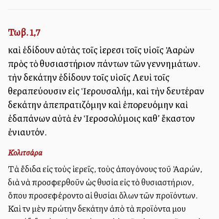
Τωβ. 1,7
καὶ ἐδίδουν αὐτὰς τοῖς ἱερεῦσι τοῖς υἱοῖς Ἀαρὼν
πρὸς τὸ θυσιαστήριον πάντων τῶν γεννημάτων.
τὴν δεκάτην ἐδίδουν τοῖς υἱοῖς Λευὶ τοῖς
θεραπεύουσιν εἰς Ἱερουσαλήμ, καὶ τὴν δευτέραν
δεκάτην ἀπεπρατιζόμην καὶ ἐπορευόμην καὶ
ἐδαπάνων αὐτὰ ἐν Ἱεροσολύμοις καθ’ ἕκαστον
ἐνιαυτόν.
Κολιτσάρα
Τὰ ἔδιδα εἰς τοὺς ἱερεῖς, τοὺς ἀπογόνους τοῦ Ἀαρών,
διὰ νὰ προσφερθοῦν ὡς θυσία εἰς τὸ θυσιαστήριον,
ὅπου προσεφέροντο αἱ θυσίαι ὅλων τῶν προϊόντων.
Καὶ τὴν μὲν πρώτην δεκάτην ἀπὸ τὰ προϊόντα μου