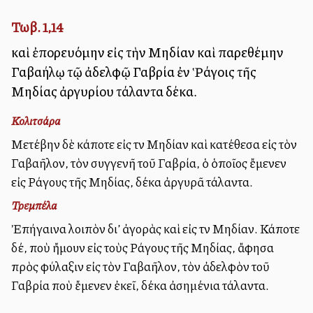
Τωβ. 1,14
καὶ ἐπορευόμην εἰς τὴν Μηδίαν καὶ παρεθέμην
Γαβαήλῳ τῷ ἀδελφῷ Γαβρία ἐν Ῥάγοις τῆς
Μηδίας ἀργυρίου τάλαντα δέκα.
Κολιτσάρα
Μετέβην δὲ κάποτε εἰς τὴν Μηδίαν καὶ κατέθεσα εἰς τὸν
Γαβαῆλον, τὸν συγγενῆ τοῦ Γαβρία, ὁ ὁποῖος ἔμενεν
εἰς Ράγους τῆς Μηδίας, δέκα ἀργυρᾶ τάλαντα.
Τρεμπέλα
Ἐπήγαινα λοιπὸν δι’ ἀγορὰς καὶ εἰς τὴν Μηδίαν. Κάποτε
δέ, ποὺ ἤμουν εἰς τοὺς Ράγους τῆς Μηδίας, ἄφησα
πρὸς φύλαξιν εἰς τὸν Γαβαῆλον, τὸν ἀδελφὸν τοῦ
Γαβρία ποὺ ἔμενεν ἐκεῖ, δέκα ἀσημένια τάλαντα.