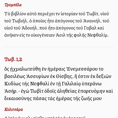
Τρεμπέλα
Τὸ βιβλίον αὐτὸ περιέχει τὴν ἱστορίαν τοῦ Τωβίτ, υἱοῦ
τοῦ Τωβιήλ, ὁ ὁποῖος ἦτο ἀπόγονος τοῦ Ἀνανιήλ, τοῦ
υἱοῦ τοῦ Ἀδουήλ, ποὺ ἦτο ἀπόγονος τοῦ Γαβαὴλ καὶ
ἀνῆκεν εἰς τὴν οἰκογένειαν Ἀσιὴλ τῆς φυλῆς Νεφθαλίμ.
Τωβ. 1,2
ὃς ᾐχμαλωτεύθη ἐν ἡμέραις Ἐνεμεσσάρου τοῦ
βασιλέως Ἀσσυρίων ἐκ Θίσβης, ἥ ἐστιν ἐκ δεξιῶν
Κυδίως τῆς Νεφθαλὶ ἐν τῇ Γαλιλαίᾳ ὑπεράνω
Ἀσήρ. - ἐγὼ Τωβὶτ ὁδοῖς ἀληθείας ἐπορευόμην καὶ
δικαιοσύνης πάσας τὰς ἡμέρας τῆς ζωῆς μου
Κολιτσάρα