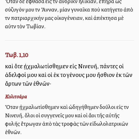
Ὅταν δὲ ἔφθασα εἰς τὴν ἀνδρικὴν ἡλικίαν, ἐπῆρα ὡς
σύζυγόν μου τὴν Ἄνναν, μίαν γυναῖκα ποὺ κατήγετο ἀπὸ
τὴν πατριαρχικήν μας οἰκογένειαν, καὶ ἀπέκτησα μὲ
αὐτὴν τὸν Τωβίαν.
Τωβ. 1,10
καὶ ὅτε ᾐχμαλωτίσθημεν εἰς Νινευῆ, πάντες οἱ
ἀδελφοί μου καὶ οἱ ἐκ τοῦ γένους μου ἤσθιον ἐκ τῶν
ἄρτων τῶν ἐθνῶν·
Κολιτσάρα
Ὅταν ᾐχμαλωτίσθημεν καὶ ὠδηγήθημεν δοῦλοι εἰς τὴν
Νινευῆ, ὅλοι οἱ συγγενεῖς μου καὶ οἱ ἄλλοι τῆς αὐτῆς
φυλῆς ἔτρωγαν ἀπὸ τὰς τροφὰς τῶν εἰδωλολατρικῶν
ἐθνῶν.