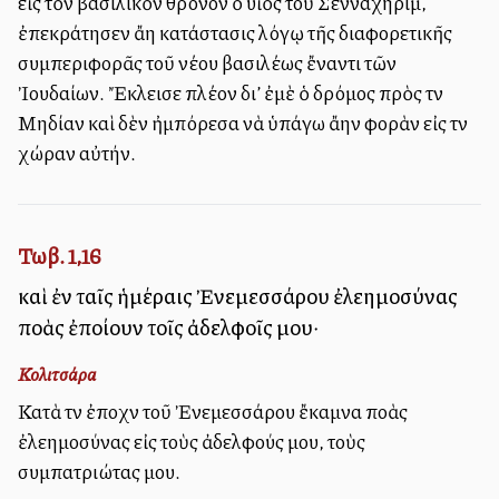
εἰς τὸν βασιλικὸν θρόνον ὁ υἱὸς τοῦ Σενναχηρίμ,
ἐπεκράτησεν ἄλλη κατάστασις λόγῳ τῆς διαφορετικῆς
συμπεριφορᾶς τοῦ νέου βασιλέως ἔναντι τῶν
Ἰουδαίων. Ἔκλεισε πλέον δι’ ἐμὲ ὁ δρόμος πρὸς τὴν
Μηδίαν καὶ δὲν ἠμπόρεσα νὰ ὑπάγω ἄλλην φορὰν εἰς τὴν
χώραν αὐτήν.
Τωβ. 1,16
καὶ ἐν ταῖς ἡμέραις Ἐνεμεσσάρου ἐλεημοσύνας
πολλὰς ἐποίουν τοῖς ἀδελφοῖς μου·
Κολιτσάρα
Κατὰ τὴν ἐποχὴν τοῦ Ἐνεμεσσάρου ἔκαμνα πολλὰς
ἐλεημοσύνας εἰς τοὺς ἀδελφούς μου, τοὺς
συμπατριώτας μου.