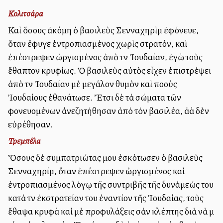
Κολιτσάρα
Καὶ ὅσους ἀκόμη ὁ βασιλεὺς Σενναχηρὶμ ἐφόνευε,
ὅταν ἔφυγε ἐντροπιασμένος χωρὶς στρατόν, καὶ
ἐπέστρεψεν ὠργισμένος ἀπὸ τὴν Ἰουδαίαν, ἐγὼ τοὺς
ἔθαπτον κρυφίως. Ὁ βασιλεὺς αὐτὸς εἶχεν ἐπιστρέψει
ἀπὸ τὴν Ἰουδαίαν μὲ μεγάλον θυμὸν καὶ πολλοὺς
Ἰουδαίους ἐθανάτωσε. Ἔτσι δὲ τὰ σώματα τῶν
φονευομένων ἀνεζητήθησαν ἀπὸ τὸν βασιλέα, ἀλλὰ δὲν
εὑρέθησαν.
Τρεμπέλα
Ὅσους δὲ συμπατριώτας μου ἐσκότωσεν ὁ βασιλεὺς
Σενναχηρίμ, ὅταν ἐπέστρεψεν ὠργισμένος καὶ
ἐντροπιασμένος λόγῳ τῆς συντριβῆς τῆς δυνάμεώς του
κατὰ τὴν ἐκστρατείαν του ἐναντίον τῆς Ἰουδαίας, τοὺς
ἔθαψα κρυφὰ καὶ μὲ προφυλάξεις σὰν κλέπτης διὰ νὰ μὴ