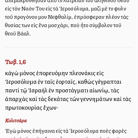
ἀπεμακρύνθησαν ἀπὸ τὴν λατρείαν τοῦ ἀληθινοῦ Θεοῦ
εἰς τὸν Ναόν Του εἰς τὰ Ἱεροσόλυμα, μαζὶ μὲ τὴν φυλὴν
τοῦ προγόνου μου Νεφθαλίμ, ἐπρόσφεραν πλέον τὰς
θυσίας των εἰς ἕνα μοσχάρι, ποὺ ἦτο σύμβολον τοῦ
θεοῦ Βάαλ.
Τωβ. 1,6
κἀγὼ μόνος ἐπορευόμην πλεονάκις εἰς
Ἱεροσόλυμα ἐν ταῖς ἑορταῖς, καθὼς γέγραπται
παντὶ τῷ Ἰσραὴλ ἐν προστάγματι αἰωνίῳ, τὰς
ἀπαρχὰς καὶ τὰς δεκάτας τῶν γεννημάτων καὶ τὰς
πρωτοκουρίας ἔχων·
Κολιτσάρα
Ἐγὼ μόνος ἐπήγαινα εἰς τὰ Ἱεροσόλυμα πολλὲς φορὲς