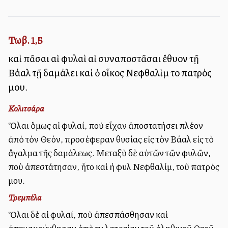
Τωβ. 1,5
καὶ πᾶσαι αἱ φυλαὶ αἱ συναποστᾶσαι ἔθυον τῇ
Βάαλ τῇ δαμάλει καὶ ὁ οἶκος Νεφθαλὶμ τοῦ πατρός
μου.
Κολιτσάρα
Ὅλαι ὅμως αἱ φυλαί, ποὺ εἶχαν ἀποστατήσει πλέον
ἀπὸ τὸν Θεόν, προσέφεραν θυσίας εἰς τὸν Βάαλ εἰς τὸ
ἄγαλμα τῆς δαμάλεως. Μεταξὺ δὲ αὐτῶν τῶν φυλῶν,
ποὺ ἀπεστάτησαν, ἦτο καὶ ἡ φυλὴ Νεφθαλίμ, τοῦ πατρός
μου.
Τρεμπέλα
Ὅλαι δὲ αἱ φυλαί, ποὺ ἀπεσπάσθησαν καὶ