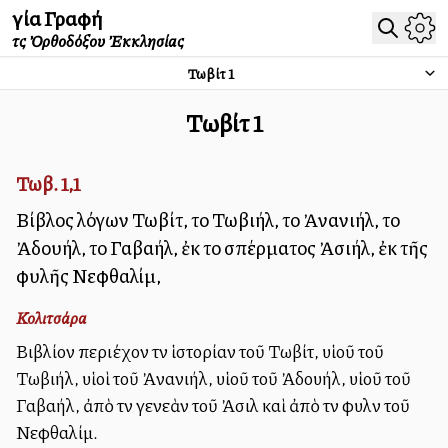
Ἁγία Γραφή
τῆς Ὀρθοδόξου Ἐκκλησίας
Τωβίτ
1
Τωβίτ
1
Τωβ. 1,1
Βίβλος λόγων Τωβίτ, τοῦ Τωβιήλ, τοῦ Ἀνανιήλ, τοῦ
Ἀδουήλ, τοῦ Γαβαήλ, ἐκ τοῦ σπέρματος Ἀσιήλ, ἐκ τῆς
φυλῆς Νεφθαλίμ,
Κολιτσάρα
Βιβλίον περιέχον τὴν ἱστορίαν τοῦ Τωβίτ, υἱοῦ τοῦ
Τωβιήλ, υἱοὶ τοῦ Ἀνανιήλ, υἱοῦ τοῦ Ἀδουήλ, υἱοῦ τοῦ
Γαβαήλ, ἀπὸ τὴν γενεὰν τοῦ Ἀσιὴλ καὶ ἀπὸ τὴν φυλὴν τοῦ
Νεφθαλίμ.