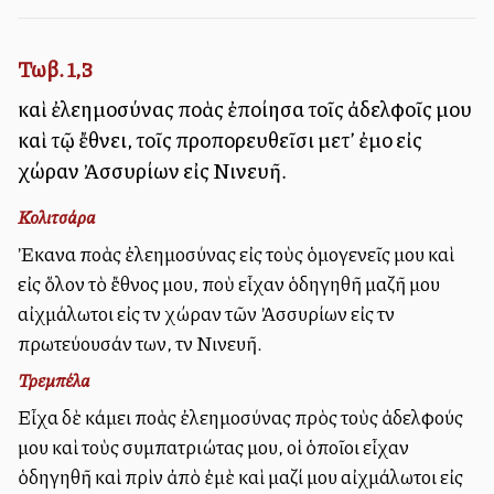
Τωβ. 1,3
καὶ ἐλεημοσύνας πολλὰς ἐποίησα τοῖς ἀδελφοῖς μου
καὶ τῷ ἔθνει, τοῖς προπορευθεῖσι μετ’ ἐμοῦ εἰς
χώραν Ἀσσυρίων εἰς Νινευῆ.
Κολιτσάρα
Ἐκανα πολλὰς ἐλεημοσύνας εἰς τοὺς ὁμογενεῖς μου καὶ
εἰς ὅλον τὸ ἔθνος μου, ποὺ εἶχαν ὁδηγηθῆ μαζῆ μου
αἰχμάλωτοι εἰς τὴν χώραν τῶν Ἀσσυρίων εἰς τὴν
πρωτεύουσάν των, τὴν Νινευῆ.
Τρεμπέλα
Εἶχα δὲ κάμει πολλὰς ἐλεημοσύνας πρὸς τοὺς ἀδελφούς
μου καὶ τοὺς συμπατριώτας μου, οἱ ὁποῖοι εἶχαν
ὁδηγηθῆ καὶ πρὶν ἀπὸ ἐμὲ καὶ μαζί μου αἰχμάλωτοι εἰς