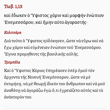
Τωβ. 1,13
καὶ ἔδωκεν ὁ Ὕψιστος χάριν καὶ μορφὴν ἐνώπιον
Ἐνεμεσσάρου, καὶ ἤμην αὐτοῦ ἀγοραστής·
Κολιτσάρα
Διὰ τοῦτο ὁ Ὕψιστος ηὐδόκησεν, ὥστε νὰ εὕρω καὶ νὰ
ἔχω χάριν καὶ εὐμένειαν ἐνώπιον τοῦ Ἐνεμεσσάρου.
Ἔγινα προμηθευτὴς τῆς βασιλικῆς αὐλῆς.
Τρεμπέλα
Καὶ ὁ Ὕψιστος Κύριος ἐπηρέασεν ὑπὲρ ἐμοῦ τὸν
ἄρχοντα τῆς Νινευῆ Ἐνεμέσσαρον, ὥστε νὰ μὲ
ἐκτιμήσῃ, νὰ μὲ θεωρῇ ἰδικόν του ἄνθρωπον καὶ νὰ μοῦ
ἀναθέσῃ νὰ ἀγοράζω ἐγὼ ὅ,τι ἐχρειάζετο αὐτὸς καὶ τὸ
ἀνάκτορόν του.