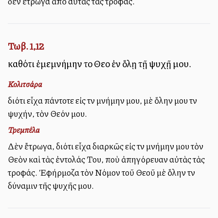
δὲν ἔτρωγα ἀπὸ αὐτὰς τὰς τροφάς.
Τωβ. 1,12
καθότι ἐμεμνήμην τοῦ Θεοῦ ἐν ὅλῃ τῇ ψυχῇ μου.
Κολιτσάρα
διότι εἶχα πάντοτε εἰς τὴν μνήμην μου, μὲ ὅλην μου τὴν
ψυχήν, τὸν Θεόν μου.
Τρεμπέλα
Δὲν ἔτρωγα, διότι εἶχα διαρκῶς εἰς τὴν μνήμην μου τὸν
Θεὸν καὶ τὰς ἐντολάς Του, ποὺ ἀπηγόρευαν αὐτὰς τὰς
τροφάς. Ἐφήρμοζα τὸν Νόμον τοῦ Θεοῦ μὲ ὅλην τὴν
δύναμιν τῆς ψυχῆς μου.