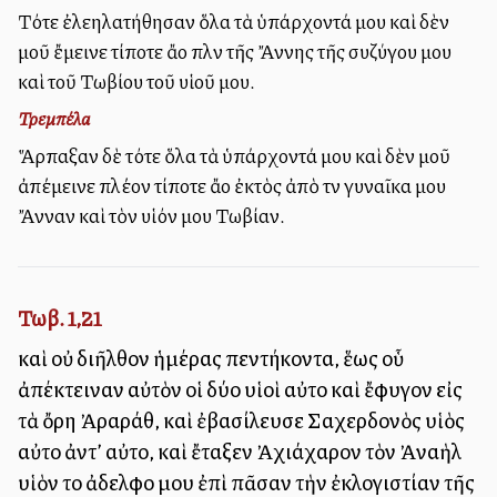
Τότε ἐλεηλατήθησαν ὅλα τὰ ὑπάρχοντά μου καὶ δὲν
μοῦ ἔμεινε τίποτε ἄλλο πλὴν τῆς Ἄννης τῆς συζύγου μου
καὶ τοῦ Τωβίου τοῦ υἱοῦ μου.
Τρεμπέλα
Ἅρπαξαν δὲ τότε ὅλα τὰ ὑπάρχοντά μου καὶ δὲν μοῦ
ἀπέμεινε πλέον τίποτε ἄλλο ἐκτὸς ἀπὸ τὴν γυναῖκα μου
Ἄνναν καὶ τὸν υἱόν μου Τωβίαν.
Τωβ. 1,21
καὶ οὐ διῆλθον ἡμέρας πεντήκοντα, ἕως οὗ
ἀπέκτειναν αὐτὸν οἱ δύο υἱοὶ αὐτοῦ καὶ ἔφυγον εἰς
τὰ ὄρη Ἀραράθ, καὶ ἐβασίλευσε Σαχερδονὸς υἱὸς
αὐτοῦ ἀντ’ αὐτοῦ, καὶ ἔταξεν Ἀχιάχαρον τὸν Ἀναὴλ
υἱὸν τοῦ ἀδελφοῦ μου ἐπὶ πᾶσαν τὴν ἐκλογιστίαν τῆς