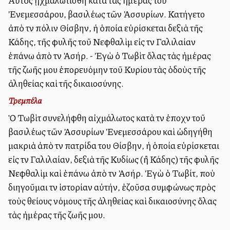
Αὐτὸς ᾐχμαλωτίσθη κατὰ τὰς ἡμέρας τοῦ
Ἐνεμεσσάρου, βασιλέως τῶν Ἀσσυρίων. Κατήγετο
ἀπὸ τὴν πόλιν Θίσβην, ἡ ὁποία εὑρίσκεται δεξιὰ τῆς
Κάδης, τῆς φυλῆς τοῦ Νεφθαλὶμ εἰς τὴν Γαλιλαίαν
ἐπάνω ἀπὸ τὴν Ἀσήρ. - Ἐγὼ ὁ Τωβὶτ ὅλας τὰς ἡμέρας
τῆς ζωῆς μου ἐπορευόμην τοῦ Κυρίου τὰς ὁδοὺς τῆς
ἀληθείας καὶ τῆς δικαιοσύνης.
Τρεμπέλα
Ὁ Τωβὶτ συνελήφθη αἰχμάλωτος κατὰ τὴν ἐποχὴν τοῦ
βασιλέως τῶν Ἀσσυρίων Ἐνεμεσσάρου καὶ ὠδηγήθη
μακριὰ ἀπὸ τὴν πατρίδα του Θίσβην, ἡ ὁποία εὑρίσκεται
εἰς τὴν Γαλιλαίαν, δεξιὰ τῆς Κυδίως (ἢ Κάδης) τῆς φυλῆς
Νεφθαλὶμ καὶ ἐπάνω ἀπὸ τὴν Ἀσήρ. Ἐγὼ ὁ Τωβίτ, ποὺ
διηγοῦμαι τὴν ἱστορίαν αὐτήν, ἐζοῦσα συμφώνως πρὸς
τοὺς θείους νόμους τῆς ἀληθείας καὶ δικαιοσύνης ὅλας
τὰς ἡμέρας τῆς ζωῆς μου.