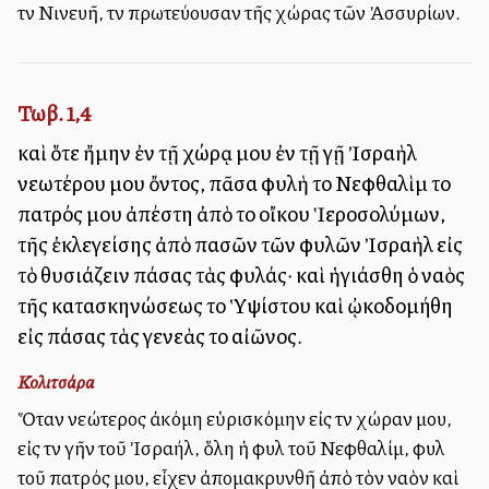
τὴν Νινευῆ, τὴν πρωτεύουσαν τῆς χώρας τῶν Ἀσσυρίων.
Τωβ. 1,4
καὶ ὅτε ἤμην ἐν τῇ χώρᾳ μου ἐν τῇ γῇ Ἰσραὴλ
νεωτέρου μου ὄντος, πᾶσα φυλὴ τοῦ Νεφθαλὶμ τοῦ
πατρός μου ἀπέστη ἀπὸ τοῦ οἴκου Ἱεροσολύμων,
τῆς ἐκλεγείσης ἀπὸ πασῶν τῶν φυλῶν Ἰσραὴλ εἰς
τὸ θυσιάζειν πάσας τὰς φυλάς· καὶ ἡγιάσθη ὁ ναὸς
τῆς κατασκηνώσεως τοῦ Ὑψίστου καὶ ᾠκοδομήθη
εἰς πάσας τὰς γενεὰς τοῦ αἰῶνος.
Κολιτσάρα
Ὅταν νεώτερος ἀκόμη εὑρισκόμην εἰς τὴν χώραν μου,
εἰς τὴν γῆν τοῦ Ἰσραήλ, ὅλη ἡ φυλὴ τοῦ Νεφθαλίμ, φυλὴ
τοῦ πατρός μου, εἶχεν ἀπομακρυνθῆ ἀπὸ τὸν ναὸν καὶ