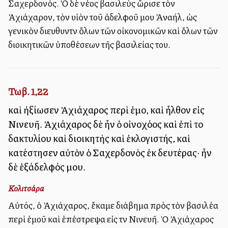
Σαχερδονός. Ὁ δὲ νέος βασιλεὺς ὥρισε τὸν
Ἀχιάχαρον, τὸν υἱὸν τοῦ ἀδελφοῦ μου Ἀναήλ, ὡς
γενικὸν διευθυντὴν ὅλων τῶν οἰκονομικῶν καὶ ὅλων τῶν
διοικητικῶν ὑποθέσεων τῆς βασιλείας του.
Τωβ. 1,22
καὶ ἠξίωσεν Ἀχιάχαρος περὶ ἐμοῦ, καὶ ἦλθον εἰς
Νινευῆ. Ἀχιάχαρος δὲ ἦν ὁ οἰνοχόος καὶ ἐπὶ τοῦ
δακτυλίου καὶ διοικητὴς καὶ ἐκλογιστής, καὶ
κατέστησεν αὐτὸν ὁ Σαχερδονὸς ἐκ δευτέρας· ἦν
δὲ ἐξάδελφός μου.
Κολιτσάρα
Αὐτός, ὁ Ἀχιάχαρος, ἔκαμε διάβημα πρὸς τὸν βασιλέα
περὶ ἐμοῦ καὶ ἐπέστρεψα εἰς τὴν Νινευῆ. Ὁ Ἀχιάχαρος