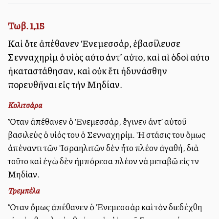
Τωβ. 1,15
Καὶ ὅτε ἀπέθανεν Ἐνεμεσσάρ, ἐβασίλευσε
Σενναχηρὶμ ὁ υἱὸς αὐτοῦ ἀντ’ αὐτοῦ, καὶ αἱ ὁδοὶ αὐτοῦ
ἠκαταστάθησαν, καὶ οὐκ ἔτι ἠδυνάσθην
πορευθῆναι εἰς τὴν Μηδίαν.
Κολιτσάρα
Ὅταν ἀπέθανεν ὁ Ἐνεμεσσάρ, ἔγινεν ἀντ’ αὐτοῦ
βασιλεὺς ὁ υἱός του ὁ Σενναχηρίμ. Ἡ στάσις του ὅμως
ἀπέναντι τῶν Ἰσραηλιτῶν δὲν ἦτο πλέον ἀγαθή, διὰ
τοῦτο καὶ ἐγὼ δὲν ἠμπόρεσα πλέον νὰ μεταβῶ εἰς τὴν
Μηδίαν.
Τρεμπέλα
Ὅταν ὅμως ἀπέθανεν ὁ Ἐνεμεσσὰρ καὶ τὸν διεδέχθη