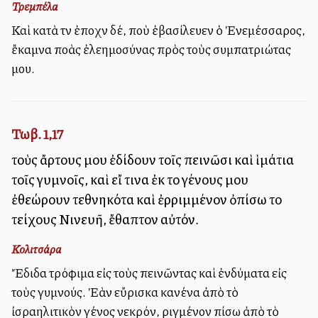
Τρεμπέλα
Καὶ κατὰ τὴν ἐποχὴν δέ, ποὺ ἐβασίλευεν ὁ Ἐνεμέσσαρος,
ἔκαμνα πολλὰς ἐλεημοσύνας πρὸς τοὺς συμπατριώτας
μου.
Τωβ. 1,17
τοὺς ἄρτους μου ἐδίδουν τοῖς πεινῶσι καὶ ἱμάτια
τοῖς γυμνοῖς, καὶ εἴ τινα ἐκ τοῦ γένους μου
ἐθεώρουν τεθνηκότα καὶ ἐρριμμένον ὀπίσω τοῦ
τείχους Νινευῆ, ἔθαπτον αὐτόν.
Κολιτσάρα
Ἔδιδα τρόφιμα εἰς τοὺς πεινῶντας καὶ ἐνδύματα εἰς
τοὺς γυμνούς. Ἐὰν εὔρισκα κανένα ἀπὸ τὸ
ἰσραηλιτικὸν γένος νεκρόν, ριγμένον πίσω ἀπὸ τὸ