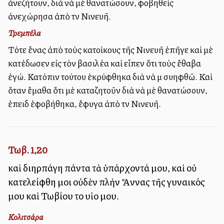
ἀνεζήτουν, διὰ νὰ μὲ θανατώσουν, φοβηθεὶς
ἀνεχώρησα ἀπὸ τὴν Νινευῆ.
Τρεμπέλα
Τότε ἕνας ἀπὸ τοὺς κατοίκους τῆς Νινευῆ ἐπῆγε καὶ μὲ
κατέδωσεν εἰς τὸν βασιλέα καὶ εἶπεν ὅτι τοὺς ἔθαβα
ἐγώ. Κατόπιν τούτου ἐκρύφθηκα διὰ νὰ μὴ συλληφθῶ. Καὶ
ὅταν ἔμαθα ὅτι μὲ καταζητοῦν διὰ νὰ μὲ θανατώσουν,
ἐπειδὴ ἐφοβήθηκα, ἔφυγα ἀπὸ τὴν Νινευῆ.
Τωβ. 1,20
καὶ διηρπάγη πάντα τὰ ὑπάρχοντά μου, καὶ οὐ
κατελείφθη μοι οὐδὲν πλὴν Ἄννας τῆς γυναικός
μου καὶ Τωβίου τοῦ υἱοῦ μου.
Κολιτσάρα