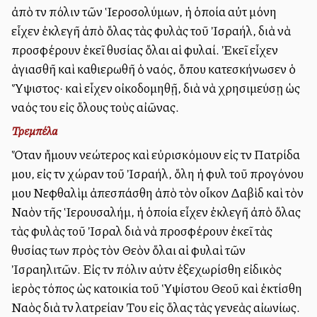
ἀπὸ τὴν πόλιν τῶν Ἱεροσολύμων, ἡ ὁποία αὐτὴ μόνη
εἶχεν ἐκλεγῆ ἀπὸ ὅλας τὰς φυλὰς τοῦ Ἰσραήλ, διὰ νὰ
προσφέρουν ἐκεῖ θυσίας ὅλαι αἱ φυλαί. Ἐκεῖ εἶχεν
ἁγιασθῆ καὶ καθιερωθῆ ὁ ναός, ὅπου κατεσκήνωσεν ὁ
Ὕψιστος· καὶ εἶχεν οἰκοδομηθῇ, διὰ νὰ χρησιμεύσῃ ὡς
ναός του εἰς ὅλους τοὺς αἰῶνας.
Τρεμπέλα
Ὅταν ἤμουν νεώτερος καὶ εὐρισκόμουν εἰς τὴν Πατρίδα
μου, εἰς τὴν χώραν τοῦ Ἰσραήλ, ὅλη ἡ φυλὴ τοῦ προγόνου
μου Νεφθαλὶμ ἀπεσπάσθη ἀπὸ τὸν οἶκον Δαβὶδ καὶ τὸν
Ναὸν τῆς Ἱερουσαλήμ, ἡ ὁποία εἶχεν ἐκλεγῆ ἀπὸ ὅλας
τὰς φυλὰς τοῦ Ἰσραὴλ διὰ νὰ προσφέρουν ἐκεῖ τὰς
θυσίας των πρὸς τὸν Θεὸν ὅλαι αἱ φυλαὶ τῶν
Ἰσραηλιτῶν. Εἰς τὴν πόλιν αὐτὴν ἐξεχωρίσθη εἰδικὸς
ἱερὸς τόπος ὡς κατοικία τοῦ Ὑψίστου Θεοῦ καὶ ἐκτίσθη
Ναὸς διὰ τὴν λατρείαν Του εἰς ὅλας τὰς γενεὰς αἰωνίως.