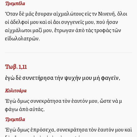
Τρεμπέλα
Ὅταν δὲ μᾶς ἔσυραν αἰχμαλώτους εἰς τὴν Νινευῆ, ὅλοι
οἱ ἀδελφοί μου καὶ οἱ ἄλλοι συγγενεῖς μου, ποὺ ἦσαν
αἰχμάλωτοι μαζί μου, ἔτρωγαν ἀπὸ τὰς τροφὰς τῶν
εἰδωλολατρῶν.
Τωβ. 1,11
ἐγὼ δὲ συνετήρησα τὴν ψυχήν μου μὴ φαγεῖν,
Κολιτσάρα
Ἐγὼ ὅμως συνεκράτησα τὸν ἑαυτόν μου, ὥστε νὰ μὴ
φάγω ἀπὸ αὐτάς,
Τρεμπέλα
Ἐγὼ ὅμως ἐπρόσεχα, συνεκράτησα τὸν ἑαυτόν μου καὶ