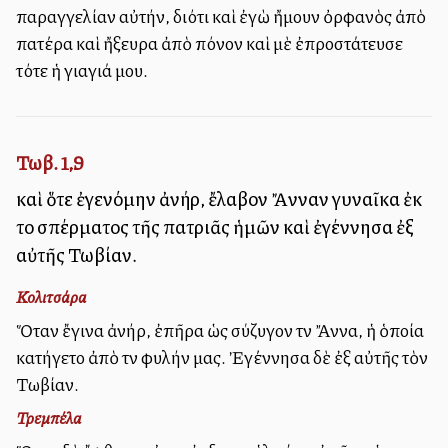
παραγγελίαν αὐτήν, διότι καὶ ἐγὼ ἤμουν ὀρφανὸς ἀπὸ
πατέρα καὶ ἤξευρα ἀπὸ πόνον καὶ μὲ ἐπροστάτευσε
τότε ἡ γιαγιά μου.
Τωβ. 1,9
καὶ ὅτε ἐγενόμην ἀνήρ, ἔλαβον Ἄνναν γυναῖκα ἐκ
τοῦ σπέρματος τῆς πατριᾶς ἡμῶν καὶ ἐγέννησα ἐξ
αὐτῆς Τωβίαν.
Κολιτσάρα
Ὅταν ἔγινα ἀνήρ, ἐπῆρα ὡς σύζυγον τὴν Ἄννα, ἡ ὁποία
κατήγετο ἀπὸ τὴν φυλήν μας. Ἐγέννησα δὲ ἐξ αὐτῆς τὸν
Τωβίαν.
Τρεμπέλα