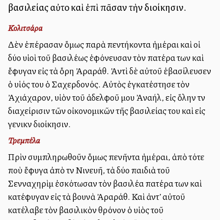
βασιλείας αὐτοῦ καὶ ἐπὶ πᾶσαν τὴν διοίκησιν.
Κολιτσάρα
Δὲν ἐπέρασαν ὅμως παρὰ πεντήκοντα ἡμέραι καὶ οἱ
δύο υἱοὶ τοῦ βασιλέως ἐφόνευσαν τὸν πατέρα των καὶ
ἔφυγαν εἰς τὰ ὄρη Ἀραράθ. Ἀντὶ δὲ αὐτοῦ ἐβασίλευσεν
ὁ υἱός του ὁ Σαχερδονός. Αὐτὸς ἐγκατέστησε τὸν
Ἀχιάχαρον, υἱὸν τοῦ ἀδελφοῦ μου Ἀναήλ, εἰς ὅλην τὴν
διαχείρισιν τῶν οἰκονομικῶν τῆς βασιλείας του καὶ εἰς
γενικὴν διοίκησιν.
Τρεμπέλα
Πρὶν συμπληρωθοῦν ὅμως πενῆντα ἡμέραι, ἀπὸ τότε
ποὺ ἔφυγα ἀπὸ τὴν Νινευῆ, τὰ δύο παιδιὰ τοῦ
Σενναχηρὶμ ἐσκότωσαν τὸν βασιλέα πατέρα των καὶ
κατέφυγαν εἰς τὰ βουνὰ Ἀραράθ. Καὶ ἀντ’ αὐτοῦ
κατέλαβε τὸν βασιλικὸν θρόνον ὁ υἱὸς τοῦ