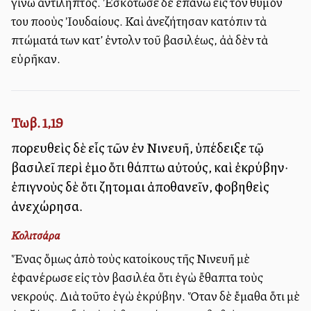
γίνω ἀντιληπτός. Ἐσκότωσε δὲ ἐπάνω εἰς τὸν θυμόν
του πολλοὺς Ἰουδαίους. Καὶ ἀνεζήτησαν κατόπιν τὰ
πτώματά των κατ’ ἐντολὴν τοῦ βασιλέως, ἀλλὰ δὲν τὰ
εὑρῆκαν.
Τωβ. 1,19
πορευθεὶς δὲ εἷς τῶν ἐν Νινευῆ, ὑπέδειξε τῷ
βασιλεῖ περὶ ἐμοῦ ὅτι θάπτω αὐτούς, καὶ ἐκρύβην·
ἐπιγνοὺς δὲ ὅτι ζητοῦμαι ἀποθανεῖν, φοβηθεὶς
ἀνεχώρησα.
Κολιτσάρα
Ἕνας ὅμως ἀπὸ τοὺς κατοίκους τῆς Νινευῆ μὲ
ἐφανέρωσε εἰς τὸν βασιλέα ὅτι ἐγὼ ἔθαπτα τοὺς
νεκρούς. Διὰ τοῦτο ἐγὼ ἐκρύβην. Ὅταν δὲ ἔμαθα ὅτι μὲ