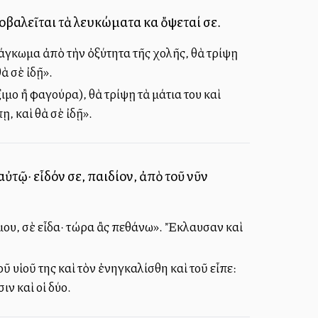
ποβαλεῖται τὰ λευκώματα καὶ ὄψεταί σε.
δάγκωμα ἀπὸ τὴν ὀξύτητα τῆς χολῆς, θὰ τρίψῃ
ὰ σὲ ἰδῇ».
ιμο ἢ φαγούρα), θὰ τρίψῃ τὰ μάτια του καὶ
, καὶ θὰ σὲ ἰδῇ».
ὐτῷ· εἶδόν σε, παιδίον, ἀπὸ τοῦ νῦν
ί μου, σὲ εἶδα· τώρα ἂς πεθάνω». Ἔκλαυσαν καὶ
 υἱοῦ της καὶ τὸν ἐνηγκαλίσθη καὶ τοῦ εἶπε:
ν καὶ οἱ δύο.