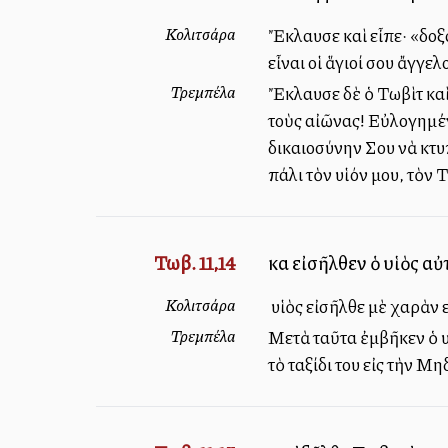
Κολιτσάρα
Ἔκλαυσε καὶ εἶπε· «δοξ
εἶναι οἱ ἅγιοί σου ἄγγελ
Τρεμπέλα
Ἔκλαυσε δὲ ὁ Τωβὶτ καὶ 
τοὺς αἰῶνας! Εὐλογημένο
δικαιοσύνην Σου νὰ κτυ
πάλι τὸν υἱόν μου, τὸν 
Τωβ. 11,14
καὶ εἰσῆλθεν ὁ υἱὸς α
Κολιτσάρα
Ὁ υἱὸς εἰσῆλθε μὲ χαρὰν 
Τρεμπέλα
Μετὰ ταῦτα ἐμβῆκεν ὁ υ
τὸ ταξίδι του εἰς τὴν Μη