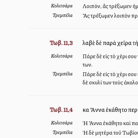
Κολιτσάρα
Λοιπόν, ἂς τρέξωμεν ἡμε
Τρεμπέλα
Ἂς τρέξωμεν λοιπὸν πρὶ
Τωβ. 11,3
λαβὲ δὲ παρὰ χεῖρα τὴ
Κολιτσάρα
Πάρε δὲ εἰς τὸ χέρι σο
των.
Τρεμπέλα
Πάρε δὲ εἰς τὸ χέρι σου
δὲ σκυλί των τοὺς ἀκολ
Τωβ. 11,4
καὶ Ἄννα ἐκάθητο περ
Κολιτσάρα
Ἡ Ἂννα ἐκάθητο καὶ παρ
Τρεμπέλα
Ἡ δὲ μητέρα τοῦ Τωβίου,