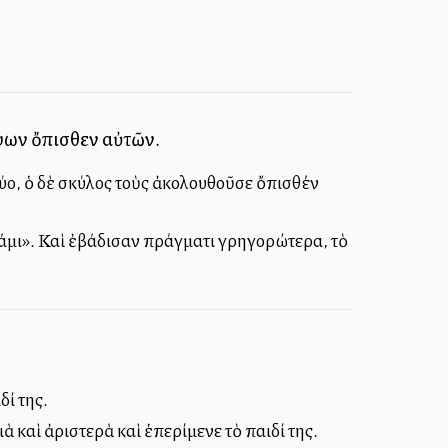
κύων ὄπισθεν αὐτῶν.
δύο, ὁ δὲ σκύλος τοὺς ἀκολουθοῦσε ὄπισθέν
οτάμι». Καὶ ἐβάδισαν πράγματι γρηγορώτερα, τὸ
δί της.
ὰ καὶ ἀριστερὰ καὶ ἐπερίμενε τὸ παιδί της.