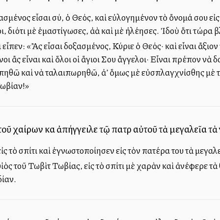
ασμένος εἶσαι σύ, ὁ Θεός, καὶ εὐλογημένον τὸ ὄνομά σου εἰ
οι, διότι μὲ ἐμαστίγωσες, ἀλλὰ καὶ μὲ ἠλέησες. Ἰδοὺ ὅτι τώρα
εἶπεν: «Ἂς εἶσαι δοξασμένος, Κύριε ὁ Θεός· καὶ εἶναι ἄξιον 
ι ἂς εἶναι καὶ ὅλοι οἱ ἅγιοι Σου ἄγγελοι· Εἶναι πρέπον νὰ δ
πηθῶ καὶ νὰ ταλαιπωρηθῶ, ἀλλ’ ὅμως μὲ εὐσπλαγχνίσθης μὲ τ
Τωβίαν!»
ὐτοῦ χαίρων καὶ ἀπήγγειλε τῷ πατρὶ αὐτοῦ τὰ μεγαλεῖα τ
εἰς τὸ σπίτι καὶ ἐγνωστοποίησεν εἰς τὸν πατέρα του τὰ μεγαλ
ἱὸς τοῦ Τωβὶτ Τωβίας, εἰς τὸ σπίτι μὲ χαρὰν καὶ ἀνέφερε 
δίαν.