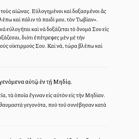
ς τοὺς αἰῶνας. Εὐλογημένοι καὶ δοξασμένοι ἂς
 βλέπω καὶ πάλιν τὸ παιδί μου, τὸν Τωβίαν».
νὰ εὐλογῆται καὶ νὰ δοξάζεται τὸ ὄνομά Σου εἰς
οξάζεσαι, διότι ἐπέτρεψες μὲν μὲ τὴν
οὺς οἰκτιρμούς Σου. Καὶ νά, τώρα βλέπω καὶ
ὰ γενόμενα αὐτῷ ἐν τῇ Μηδίᾳ.
εῖα, τὰ ὁποῖα ἔγιναν εἰς αὐτὸν εἰς τὴν Μηδίαν.
τὰ θαυμαστὰ γεγονότα, ποὺ τοῦ συνέβησαν κατὰ