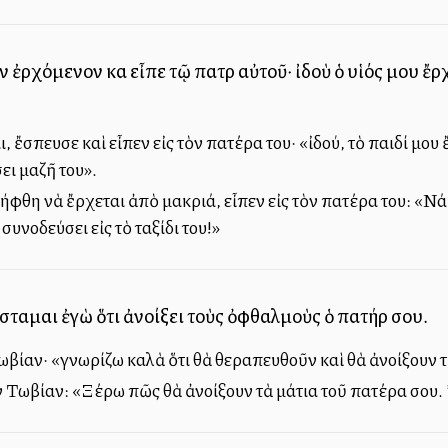
 ἐρχόμενον καὶ εἶπε τῷ πατρὶ αὐτοῦ· ἰδοὺ ὁ υἱός μου ἔρχ
ι, ἔσπευσε καὶ εἶπεν εἰς τὸν πατέρα του· «ἰδού, τὸ παιδί μου
ει μαζῆ του».
φθη νὰ ἔρχεται ἀπὸ μακριά, εἶπεν εἰς τὸν πατέρα του: «Νά,
συνοδεύσει εἰς τὸ ταξίδι του!»
σταμαι ἐγὼ ὅτι ἀνοίξει τοὺς ὀφθαλμοὺς ὁ πατήρ σου.
Τωβίαν· «γνωρίζω καλὰ ὅτι θὰ θεραπευθοῦν καὶ θὰ ἀνοίξουν τ
ὸν Τωβίαν: «Ξέρω πῶς θὰ ἀνοίξουν τὰ μάτια τοῦ πατέρα σου.