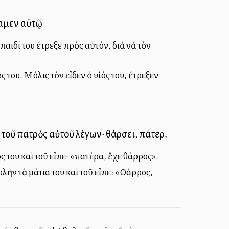
ραμεν αὐτῷ
παιδί του ἔτρεξε πρὸς αὐτόν, διὰ νὰ τὸν
ς του. Μόλις τὸν εἶδεν ὁ υἱός του, ἔτρεξεν
 τοῦ πατρὸς αὐτοῦ λέγων· θάρσει, πάτερ.
ς του καὶ τοῦ εἶπε· «πατέρα, ἔχε θάρρος».
λὴν τὰ μάτια του καὶ τοῦ εἶπε: «Θάρρος,