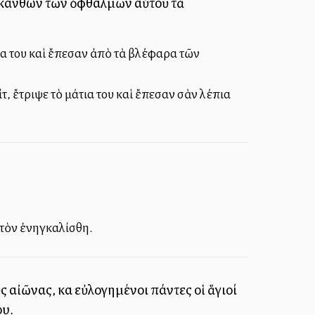
ν κάνθων τῶν ὀφθαλμῶν αὐτοῦ τὰ
έρια του καὶ ἔπεσαν ἀπὸ τὰ βλέφαρα τῶν
τ, ἔτριψε τὸ μάτια του καὶ ἔπεσαν σὰν λέπια
ὶ τὸν ἐνηγκαλίσθη.
ὺς αἰῶνας, καὶ εὐλογημένοι πάντες οἱ ἅγιοί
ου.