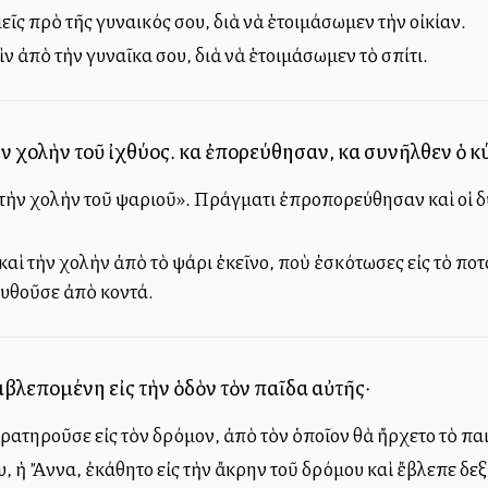
ῖς πρὸ τῆς γυναικός σου, διὰ νὰ ἑτοιμάσωμεν τὴν οἰκίαν.
ν ἀπὸ τὴν γυναῖκα σου, διὰ νὰ ἑτοιμάσωμεν τὸ σπίτι.
ν χολὴν τοῦ ἰχθύος. καὶ ἐπορεύθησαν, καὶ συνῆλθεν ὁ 
υ τὴν χολὴν τοῦ ψαριοῦ». Πράγματι ἐπροπορεύθησαν καὶ οἱ 
 καὶ τὴν χολὴν ἀπὸ τὸ ψάρι ἐκεῖνο, ποὺ ἐσκότωσες εἰς τὸ π
ουθοῦσε ἀπὸ κοντά.
ιβλεπομένη εἰς τὴν ὁδὸν τὸν παῖδα αὐτῆς·
ατηροῦσε εἰς τὸν δρόμον, ἀπὸ τὸν ὁποῖον θὰ ἤρχετο τὸ παι
 ἡ Ἄννα, ἐκάθητο εἰς τὴν ἄκρην τοῦ δρόμου καὶ ἔβλεπε δεξι