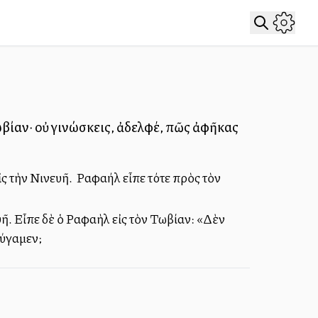
Τωβίαν· οὐ γινώσκεις, ἀδελφέ, πῶς ἀφῆκας
ς τὴν Νινευῆ. Ὁ Ραφαήλ εἶπε τότε πρὸς τὸν
ῆ. Εἶπε δὲ ὁ Ραφαὴλ εἰς τὸν Τωβίαν: «Δὲν
φύγαμεν;