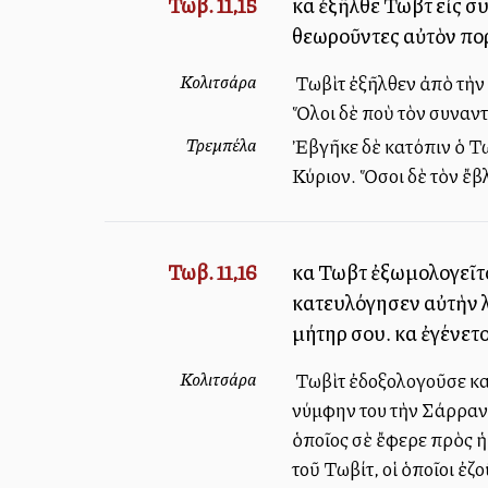
Τωβ. 11,15
καὶ ἐξῆλθε Τωβὶτ εἰς 
θεωροῦντες αὐτὸν πορ
Κολιτσάρα
Ὁ Τωβὶτ ἐξῆλθεν ἀπὸ τὴν
Ὅλοι δὲ ποὺ τὸν συναντ
Τρεμπέλα
Ἐβγῆκε δὲ κατόπιν ὁ Τω
Κύριον. Ὅσοι δὲ τὸν ἔβ
Τωβ. 11,16
καὶ Τωβὶτ ἐξωμολογεῖτ
κατευλόγησεν αὐτὴν λέ
μήτηρ σου. καὶ ἐγένετ
Κολιτσάρα
Ὁ Τωβὶτ ἐδοξολογοῦσε κ
νύμφην του τὴν Σάρραν,
ὁποῖος σὲ ἔφερε πρὸς ἡμ
τοῦ Τωβίτ, οἱ ὁποῖοι ἐζ