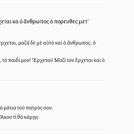
εται καὶ ὁ ἄνθρωπος ὁ πορευθεὶς μετ’
 ἔρχεται, μαζῆ δὲ μὲ αὐτὸ καὶ ὁ ἄνθρωπος, ὁ
 τὸ παιδί μου! Ἔρχεται! Μαζί του ἔρχεται καὶ ὁ
ὰ μάτια τοῦ πατρός σου.
 Ἄκου τί θὰ κάμῃς: