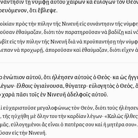
συνάντησιν τῇ νύμφῃ αὐτοῦ χαίρων καὶ εὐλογῶν τὸν Θεὸ
ευόμενον, ὅτι ἔβλεψε.
 οἰκίαν πρὸς τὴν πύλην τῆς Νινευῆ εἰς συνάντησιν τῆς νύμφ
οῦσαν ἐθαύμαζαν, διότι τὸν παρατηροῦσαν νὰ βαδίζῃ καὶ νὰ
βὶτ εἰς τὴν πύλην τῆς Νινευῆ διὰ νὰ προϋπαντήσῃ τὴν νύμφ
λεπαν νὰ προχωρῇ, ἀποροῦσαν καὶ ἐθαύμαζαν, διότι εἶχεν ἀ
ο ἐνώπιον αὐτοῦ, ὅτι ἠλέησεν αὐτοὺς ὁ Θεός· καὶ ὡς ἤγ
γων· ἔλθοις ὑγιαίνουσα, θύγατερ· εὐλογητὸς ὁ Θεός, ὃς
ο χαρὰ πᾶσι τοῖς ἐν Νινευῆ ἀδελφοῖς αὐτοῦ.
αὶ εὐχαριστοῦσε μεγαλοφώνως τὸν Θεόν, διότι τοὺς ἠλέησε
 τῆς ηὐχήθη μὲ ὅλην του τὴν καρδίαν λέγων· «Καλῶς ἦλθες,
ᾶς, εὐλογημένοι ἂς εἶναι ὁ πατέρας σου καὶ ἡ μητέρα σου».
οῦσαν εἰς τὴν Νινευῆ.