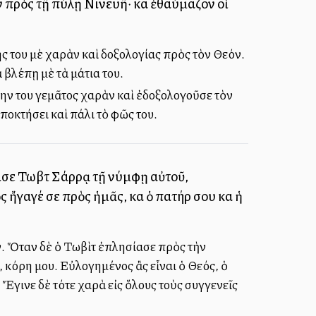
ν πρὸς τῇ πύλῃ Νινευῆ· καὶ ἐθαύμαζον οἱ
ης του μὲ χαρὰν καὶ δοξολογίας πρὸς τὸν Θεόν.
 βλέπῃ μὲ τὰ μάτια του.
ην του γεμᾶτος χαρὰν καὶ ἐδοξολογοῦσε τὸν
ποκτήσει καὶ πάλι τὸ φῶς του.
γισε Τωβὶτ Σάρρᾳ τῇ νύμφῃ αὐτοῦ,
 ἤγαγέ σε πρὸς ἡμᾶς, καὶ ὁ πατήρ σου καὶ ἡ
ν. Ὅταν δὲ ὁ Τωβὶτ ἐπλησίασε πρὸς τὴν
 κόρη μου. Εὐλογημένος ἂς εἶναι ὁ Θεός, ὁ
 Ἔγινε δὲ τότε χαρὰ εἰς ὅλους τοὺς συγγενεῖς