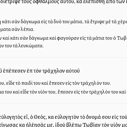
διέτριψε τοὺς ὀφθαλμοὺς αὐτοῦ, καὶ ἐλεπίσθη ἀπὸ τῶ
η κάτι σὰν δάγκωμα εἰς τὰ δυό του μάτια, τὰ ἔτριψε μὲ τὰ χ
ματα σὰν λέπια.
καὶ κάτι σὰν δάγκωμα καὶ φαγούραν εἰς τὰ μάτια του ὁ Τωβί
ῶν του τὰ λευκώματα.
οῦ ἐπέπεσεν ἐπὶ τὸν τράχηλον αὐτοῦ
του, εἶδε τὸ παιδί του καὶ ἔπεσεν εἰς τὸν τράχηλόν του.
ια του καὶ εἶδε τὸν υἱόν του, ἔπεσεν εἰς τὸν τράχηλόν του κα
 εὐλογητὸς εἶ, ὁ Θεός, καὶ εὐλογητὸν τὸ ὄνομά σου εἰς το
τίγωσας καὶ ἠλέησάς με, ἰδοὺ βλέπω Τωβίαν τὸν υἱόν μ