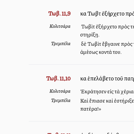
Τωβ. 11,9
καὶ Τωβὶτ ἐξήρχετο πρ
Κολιτσάρα
Ὁ Τωβὶτ ἐξήρχετο πρὸς τ
στηρίξῃ.
Τρεμπέλα
Ὁ δὲ Τωβὶτ ἔβγαινε πρὸς
ἀμέσως κοντά του.
Τωβ. 11,10
καὶ ἐπελάβετο τοῦ πατ
Κολιτσάρα
Ἐκράτησεν εἰς τὰ χέρια 
Τρεμπέλα
Καὶ ἔπιασε καὶ ἐστήριξε
πατέρα!»