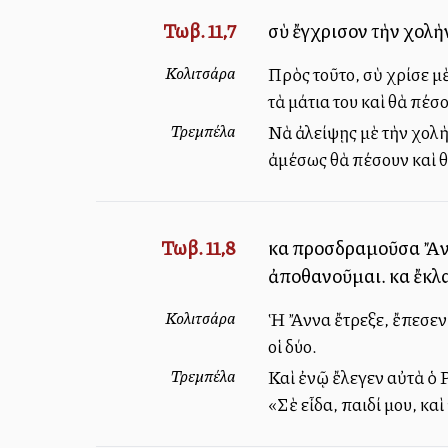
Τωβ. 11,7
σὺ ἔγχρισον τὴν χολὴν
Κολιτσάρα
Πρὸς τοῦτο, σὺ χρίσε μ
τὰ μάτια του καὶ θὰ πέσ
Τρεμπέλα
Νὰ ἀλείψῃς μὲ τὴν χολὴν
ἀμέσως θὰ πέσουν καὶ θ
Τωβ. 11,8
καὶ προσδραμοῦσα Ἄννα
ἀποθανοῦμαι. καὶ ἔκλ
Κολιτσάρα
Ἡ Ἄννα ἔτρεξε, ἔπεσεν ε
οἱ δύο.
Τρεμπέλα
Καὶ ἐνῷ ἔλεγεν αὐτὰ ὁ Ρ
«Σὲ εἶδα, παιδί μου, κα