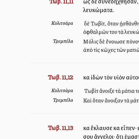
Τωβ. 11,11
ὡς δὲ συνεδήχθησαν, 
λευκώματα.
Κολιτσάρα
Ὁ δὲ Τωβίτ, ὅταν ᾐσθάνθ
ὀφθαλμῶν του τὰ λευκώ
Τρεμπέλα
Μόλις δὲ ἔνοιωσε πόνον 
ἀπὸ τὶς κῶχες τῶν ματι
Τωβ. 11,12
καὶ ἰδὼν τὸν υἱὸν αὐτ
Κολιτσάρα
Ὁ Τωβὶτ ἄνοιξε τὰ μάτια 
Τρεμπέλα
Καὶ ὅταν ἄνοιξαν τὰ μάτ
Τωβ. 11,13
καὶ ἔκλαυσε καὶ εἶπεν·
σου ἄγγελοι· ὅτι ἐμασ