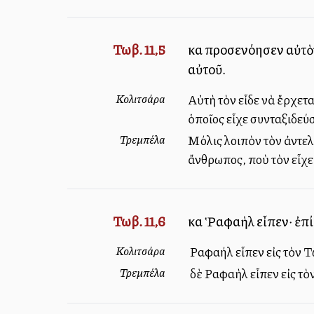
Τωβ. 11,5
καὶ προσενόησεν αὐτὸν
αὐτοῦ.
Κολιτσάρα
Αὐτὴ τὸν εἶδε νὰ ἔρχετα
ὁποῖος εἶχε συνταξιδεύσ
Τρεμπέλα
Μόλις λοιπὸν τὸν ἀντελή
ἄνθρωπος, ποὺ τὸν εἶχε 
Τωβ. 11,6
καὶ Ῥαφαὴλ εἶπεν· ἐπί
Κολιτσάρα
Ὁ Ραφαήλ εἶπεν εἰς τὸν 
Τρεμπέλα
Ὁ δὲ Ραφαὴλ εἶπεν εἰς τ