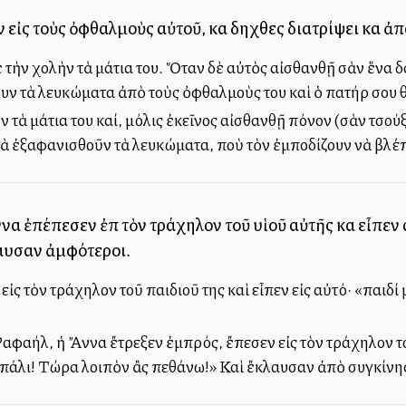
 εἰς τοὺς ὀφθαλμοὺς αὐτοῦ, καὶ δηχθεὶς διατρίψει καὶ ἀ
ὲ τὴν χολὴν τὰ μάτια του. Ὅταν δὲ αὐτὸς αἰσθανθῇ σὰν ἕνα 
ουν τὰ λευκώματα ἀπὸ τοὺς ὀφθαλμοὺς του καὶ ὁ πατήρ σου θ
 τὰ μάτια του καί, μόλις ἐκεῖνος αἰσθανθῇ πόνον (σὰν τσούξ
ὰ ἐξαφανισθοῦν τὰ λευκώματα, ποὺ τὸν ἐμποδίζουν νὰ βλέπῃ
 ἐπέπεσεν ἐπὶ τὸν τράχηλον τοῦ υἱοῦ αὐτῆς καὶ εἶπεν α
αυσαν ἀμφότεροι.
ἰς τὸν τράχηλον τοῦ παιδιοῦ της καὶ εἶπεν εἰς αὐτό· «παιδ
αφαήλ, ἡ Ἄννα ἔτρεξεν ἐμπρός, ἔπεσεν εἰς τὸν τράχηλον τοῦ
ὶ πάλι! Τώρα λοιπὸν ἂς πεθάνω!» Καὶ ἔκλαυσαν ἀπὸ συγκίνησι