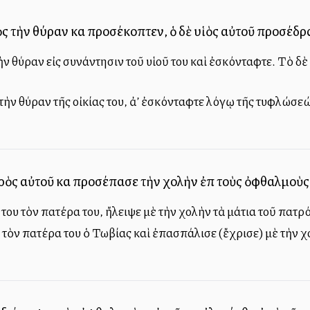
ὸς τὴν θύραν καὶ προσέκοπτεν, ὁ δὲ υἱὸς αὐτοῦ προσέδ
ὴν θύραν εἰς συνάντησιν τοῦ υἱοῦ του καὶ ἐσκόνταφτε. Τὸ δὲ 
 τὴν θύραν τῆς οἰκίας του, ἀλλ’ ἐσκόνταφτε λόγῳ τῆς τυφλώσεώ
ρὸς αὐτοῦ καὶ προσέπασε τὴν χολὴν ἐπὶ τοὺς ὀφθαλμοὺς
του τὸν πατέρα του, ἤλειψε μὲ τὴν χολὴν τὰ μάτια τοῦ πατρό
 τὸν πατέρα του ὁ Τωβίας καὶ ἐπασπάλισε (ἔχρισε) μὲ τὴν χο