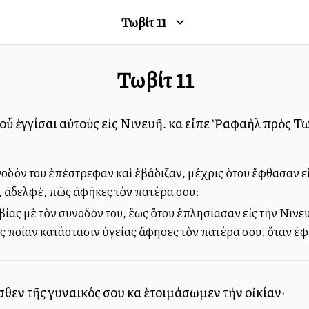
Τωβίτ
11
Τωβίτ
11
 οὗ ἐγγίσαι αὐτοὺς εἰς Νινευῆ. καὶ εἶπε Ῥαφαὴλ πρὸς 
νοδόν του ἐπέστρεφαν καὶ ἐβάδιζαν, μέχρις ὅτου ἔφθασαν εἰ
, ἀδελφέ, πῶς ἀφῆκες τὸν πατέρα σου;
ας μὲ τὸν συνοδόν του, ἕως ὅτου ἐπλησίασαν εἰς τὴν Νινευ
ἰς ποίαν κατάστασιν ὑγείας ἄφησες τὸν πατέρα σου, ὅταν ἐ
ν τῆς γυναικός σου καὶ ἑτοιμάσωμεν τὴν οἰκίαν·