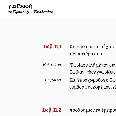
Ἁγία Γραφή
τῆς Ὀρθοδόξου Ἐκκλησίας
Τωβ. 11,1
Καὶ ἐπορεύετο μέχρις
τὸν πατέρα σου;
Κολιτσάρα
Ὁ Τωβίας μαζῆ μὲ τὸν συ
Τωβίαν· «δὲν γνωρίζεις
Τρεμπέλα
Καὶ ἐπροχωροῦσε ὁ Τωβί
θυμᾶσαι, ἀδελφέ μου, ε
Τωβ. 11,2
προδράμωμεν ἔμπροσθε