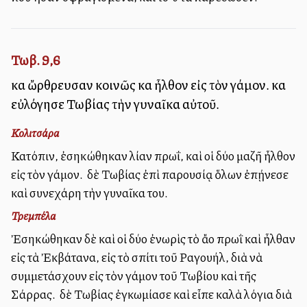
Τωβ. 9,6
καὶ ὤρθρευσαν κοινῶς καὶ ἦλθον εἰς τὸν γάμον. καὶ
εὐλόγησε Τωβίας τὴν γυναῖκα αὐτοῦ.
Κολιτσάρα
Κατόπιν, ἐσηκώθηκαν λίαν πρωΐ, καὶ οἱ δύο μαζῆ ἦλθον
εἰς τὸν γάμον. Ὁ δὲ Τωβίας ἐπὶ παρουσίᾳ ὅλων ἐπῄνεσε
καὶ συνεχάρη τὴν γυναῖκα του.
Τρεμπέλα
Ἐσηκώθηκαν δὲ καὶ οἱ δύο ἐνωρὶς τὸ ἄλλο πρωῒ καὶ ἦλθαν
εἰς τὰ Ἐκβάτανα, εἰς τὸ σπίτι τοῦ Ραγουήλ, διὰ νὰ
συμμετάσχουν εἰς τὸν γάμον τοῦ Τωβίου καὶ τῆς
Σάρρας. Ὁ δὲ Τωβίας ἐγκωμίασε καὶ εἶπε καλὰ λόγια διὰ