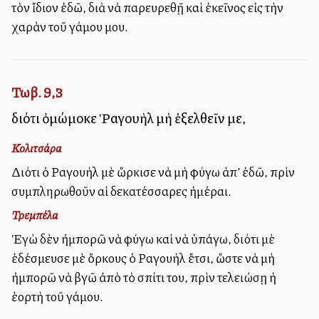
τὸν ἴδιον ἐδῶ, διὰ νὰ παρευρεθῇ καὶ ἐκεῖνος εἰς τὴν
χαρὰν τοῦ γάμου μου.
Τωβ. 9,3
διότι ὀμώμοκε Ῥαγουὴλ μὴ ἐξελθεῖν με,
Κολιτσάρα
Διότι ὁ Ραγουὴλ μὲ ὥρκισε νὰ μὴ φύγω ἀπ’ ἐδῶ, πρὶν
συμπληρωθοῦν αἱ δεκατέσσαρες ἡμέραι.
Τρεμπέλα
Ἐγὼ δὲν ἠμπορῶ νὰ φύγω καὶ νὰ ὑπάγω, διότι μὲ
ἐδέσμευσε μὲ ὅρκους ὁ Ραγουὴλ ἔτσι, ὥστε νὰ μὴ
ἠμπορῶ νὰ βγῶ ἀπὸ τὸ σπίτι του, πρὶν τελειώσῃ ἡ
ἑορτὴ τοῦ γάμου.