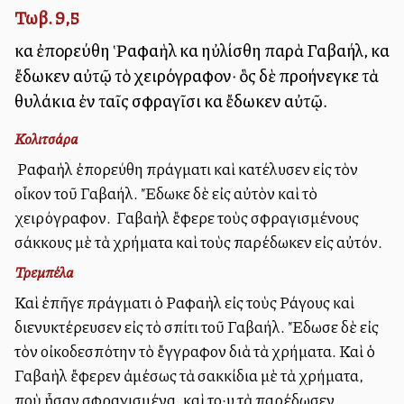
Τωβ. 9,5
καὶ ἐπορεύθη Ῥαφαὴλ καὶ ηὐλίσθη παρὰ Γαβαήλ, καὶ
ἔδωκεν αὐτῷ τὸ χειρόγραφον· ὃς δὲ προήνεγκε τὰ
θυλάκια ἐν ταῖς σφραγῖσι καὶ ἔδωκεν αὐτῷ.
Κολιτσάρα
Ὁ Ραφαὴλ ἐπορεύθη πράγματι καὶ κατέλυσεν εἰς τὸν
οἶκον τοῦ Γαβαήλ. Ἔδωκε δὲ εἰς αὐτὸν καὶ τὸ
χειρόγραφον. Ὁ Γαβαὴλ ἔφερε τοὺς σφραγισμένους
σάκκους μὲ τὰ χρήματα καὶ τοὺς παρέδωκεν εἰς αὐτόν.
Τρεμπέλα
Καὶ ἐπῆγε πράγματι ὁ Ραφαὴλ εἰς τοὺς Ράγους καὶ
διενυκτέρευσεν εἰς τὸ σπίτι τοῦ Γαβαήλ. Ἔδωσε δὲ εἰς
τὸν οἰκοδεσπότην τὸ ἔγγραφον διὰ τὰ χρήματα. Καὶ ὁ
Γαβαὴλ ἔφερεν ἀμέσως τὰ σακκίδια μὲ τὰ χρήματα,
ποὺ ἦσαν σφραγισμένα, καὶ το·υ τὰ παρέδωσεν.