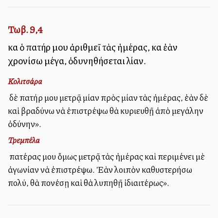
Τωβ. 9,4
καὶ ὁ πατήρ μου ἀριθμεῖ τὰς ἡμέρας, καὶ ἐὰν
χρονίσω μέγα, ὀδυνηθήσεται λίαν.
Κολιτσάρα
Ὁ δὲ πατήρ μου μετρᾷ μίαν πρὸς μίαν τὰς ἡμέρας, ἐὰν δὲ
καὶ βραδύνω νὰ ἐπιστρέψω θὰ κυριευθῇ ἀπὸ μεγάλην
ὀδύνην».
Τρεμπέλα
Ὁ πατέρας μου ὅμως μετρᾷ τὰς ἡμέρας καὶ περιμένει μὲ
ἀγωνίαν νὰ ἐπιστρέψω. Ἐὰν λοιπὸν καθυστερήσω
πολύ, θὰ πονέσῃ καὶ θὰ λυπηθῇ ἰδιαιτέρως».