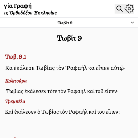
Ἁγία Γραφή
τῆς Ὀρθοδόξου Ἐκκλησίας
Τωβίτ
9
Τωβίτ
9
Τωβ. 9,1
Καὶ ἐκάλεσε Τωβίας τὸν Ῥαφαὴλ καὶ εἶπεν αὐτῷ·
Κολιτσάρα
Ὁ Τωβίας ἐκάλεσεν τότε τὸν Ραφαήλ καὶ τοῦ εἶπεν·
Τρεμπέλα
Καὶ ἐκάλεσεν ὁ Τωβίας τὸν Ραφαὴλ καὶ του εἶπεν: