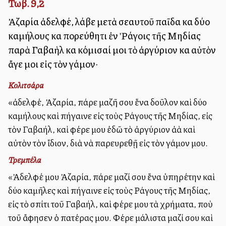
Τωβ. 9,2
Ἀζαρία ἀδελφέ, λάβε μετὰ σεαυτοῦ παῖδα καὶ δύο
καμήλους καὶ πορεύθητι ἐν Ῥάγοις τῆς Μηδίας
παρὰ Γαβαὴλ καὶ κόμισαί μοι τὸ ἀργύριον καὶ αὐτὸν
ἄγε μοι εἰς τὸν γάμον·
Κολιτσάρα
«ἀδελφέ, Ἀζαρία, πάρε μαζῆ σου ἕνα δοῦλον καὶ δύο
καμήλους καὶ πήγαινε εἰς τοὺς Ράγους τῆς Μηδίας, εἰς
τὸν Γαβαήλ, καὶ φέρε μου ἐδῶ τὸ ἀργύριον ἀλλὰ καὶ
αὐτὸν τὸν ἴδιον, διὰ νὰ παρευρεθῇ εἰς τὸν γάμον μου.
Τρεμπέλα
«Ἀδελφέ μου Ἀζαρία, πάρε μαζί σου ἕνα ὑπηρέτην καὶ
δύο καμῆλες καὶ πήγαινε εἰς τοὺς Ράγους τῆς Μηδίας,
εἰς τὸ σπίτι τοῦ Γαβαήλ, καὶ φέρε μου τὰ χρήματα, ποὺ
τοῦ ἄφησεν ὁ πατέρας μου. Φέρε μάλιστα μαζί σου καὶ