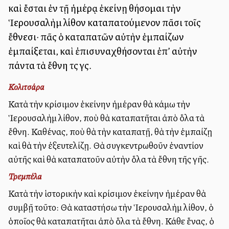
καὶ ἔσται ἐν τῇ ἡμέρᾳ ἐκείνῃ θήσομαι τὴν
Ἱερουσαλὴμ λίθον καταπατούμενον πᾶσι τοῖς
ἔθνεσι· πᾶς ὁ καταπατῶν αὐτὴν ἐμπαίζων
ἐμπαίξεται, καὶ ἐπισυναχθήσονται ἐπ’ αὐτὴν
πάντα τὰ ἔθνη τῆς γῆς.
Κολιτσάρα
Κατὰ τὴν κρίσιμον ἐκείνην ἡμέραν θὰ κάμω τὴν
Ἱερουσαλὴμ λίθον, ποὺ θὰ καταπατῆται ἀπὸ ὅλα τὰ
ἔθνη. Καθένας, ποὺ θὰ τὴν καταπατῇ, θὰ τὴν ἐμπαίζῃ
καὶ θὰ τὴν ἐξευτελίζῃ. Θὰ συγκεντρωθοῦν ἐναντίον
αὐτῆς καὶ θὰ καταπατοῦν αὐτὴν ὅλα τὰ ἔθνη τῆς γῆς.
Τρεμπέλα
Κατὰ τὴν ἱστορικὴν καὶ κρίσιμον ἐκείνην ἡμέραν θὰ
συμβῇ τοῦτο: Θὰ καταστήσω τὴν Ἱερουσαλὴμ λίθον, ὁ
ὁποῖος θὰ καταπατῆται ἀπὸ ὅλα τὰ ἔθνη. Κάθε ἕνας, ὁ