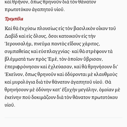
καὶ θρῆνον, ὅπως θρηνοῦν διὰ τὸν θάνατον
πρωτοτόκου ἀγαπητοῦ υἱοῦ.
Τρεμπέλα
Καὶ θὰ ἐκχύσω πλουσίως εἰς τὸν βασιλικὸν οἶκον τοῦ
Δαβὶδ καὶ εἰς ὅλους, ὅσοι κατοικοῦν εἰς τὴν
Ἱερουσαλήμ, πνεῦμα παντὸς εἴδους χάριτος,
συμπαθείας καὶ εὐσπλαγχνίας· καὶ θὰ στρέψουν τὰ
βλέμματά των πρὸς Ἐμέ, τὸν ὁποῖον ὕβρισαν,
ἐπεριφρόνησαν καὶ ἐχλεύασαν, καὶ θὰ θρηνήσουν δι’
Ἐκεῖνον, ὅπως θρηνοῦν καὶ ὀδύρονται μὲ κλαυθμοὺς
καὶ μυρολόγια διὰ τὸν θάνατον ἀγαπητοῦ υἱοῦ. Θὰ
θρηνήσουν μὲ ὀδύνην κατ’ ἐξοχὴν μεγάλην, ὁμοίαν μὲ
ἐκείνην ποὺ δοκιμάζουν διὰ τὸν θάνατον πρωτοτόκου
υἱοῦ.