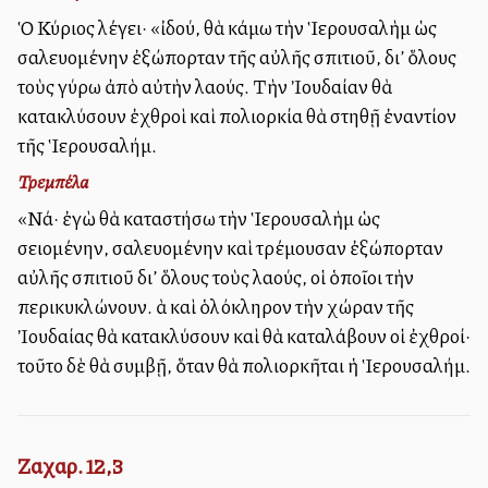
Ὁ Κύριος λέγει· «ἰδού, θὰ κάμω τὴν Ἱερουσαλὴμ ὡς
σαλευομένην ἐξώπορταν τῆς αὐλῆς σπιτιοῦ, δι’ ὅλους
τοὺς γύρω ἀπὸ αὐτὴν λαούς. Τὴν Ἰουδαίαν θὰ
κατακλύσουν ἐχθροὶ καὶ πολιορκία θὰ στηθῇ ἐναντίον
τῆς Ἱερουσαλήμ.
Τρεμπέλα
«Νά· ἐγὼ θὰ καταστήσω τὴν Ἱερουσαλὴμ ὡς
σειομένην, σαλευομένην καὶ τρέμουσαν ἐξώπορταν
αὐλῆς σπιτιοῦ δι’ ὅλους τοὺς λαούς, οἱ ὁποῖοι τὴν
περικυκλώνουν. Ἀλλὰ καὶ ὁλόκληρον τὴν χώραν τῆς
Ἰουδαίας θὰ κατακλύσουν καὶ θὰ καταλάβουν οἱ ἐχθροί·
τοῦτο δὲ θὰ συμβῇ, ὅταν θὰ πολιορκῆται ἡ Ἱερουσαλήμ.
Ζαχαρ. 12,3