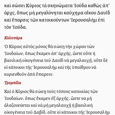
καὶ σώσει Κύριος τὰ σκηνώματα Ἰούδα καθὼς ἀπ’
ἀρχῆς, ὅπως μὴ μεγαλύνηται καύχημα οἴκου Δαυῒδ
καὶ ἔπαρσις τῶν κατοικούντων Ἱερουσαλὴμ ἐπὶ
τὸν Ἰούδα.
Κολιτσάρα
Ὁ Κύριος αὐτὸς μόνος θὰ σώσῃ τὴν χώραν τῶν
Ἰουδαίων, ὅπως ἔκαμεν ἀπ’ ἀρχῆς, ὥστε οὔτε ἡ
βασιλικὴ οἰκογένεια τοῦ Δαυῒδ νὰ μεγαλαυχῇ, οὔτε δὲ
οἱ κάτοικοι τῆς Ἱερουσαλὴμ καὶ τῆς ὑπαίθρου νὰ
κυριευθοῦν ἀπὸ ἔπαρσιν.
Τρεμπέλα
Καὶ ὁ Κύριος θὰ σώσῃ τοὺς τόπους κατοικίας τῶν
Ἰουδαίων, ὅπως ἔκαμεν ἐξ ἀρχῆς, ὥστε να μὴ
ἀλαζονεύεται καὶ νὰ μὴ μεγαλαυχῇ ἡ βασιλικὴ
οἰκογένεια τοῦ Δαβίδ, οὔτε οἱ κάτοικοι τῆς Ἱερουσαλὴμ