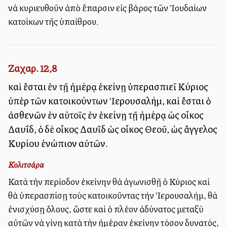
νὰ κυριευθοῦν ἀπὸ ἔπαρσιν εἰς βάρος τῶν Ἰουδαίων
κατοίκων τῆς ὑπαίθρου.
Ζαχαρ. 12,8
καὶ ἔσται ἐν τῇ ἡμέρᾳ ἐκείνῃ ὑπερασπιεῖ Κύριος
ὑπὲρ τῶν κατοικούντων Ἱερουσαλήμ, καὶ ἔσται ὁ
ἀσθενῶν ἐν αὐτοῖς ἐν ἐκείνῃ τῇ ἡμέρᾳ ὡς οἶκος
Δαυΐδ, ὁ δὲ οἶκος Δαυῒδ ὡς οἶκος Θεοῦ, ὡς ἄγγελος
Κυρίου ἐνώπιον αὐτῶν.
Κολιτσάρα
Κατὰ τὴν περίοδον ἐκείνην θὰ ἀγωνισθῇ ὁ Κύριος καὶ
θὰ ὑπερασπίσῃ τοὺς κατοικοῦντας τὴν Ἱερουσαλήμ, θὰ
ἐνισχύσῃ ὅλους, ὥστε καὶ ὁ πλέον ἀδύνατος μεταξὺ
αὐτῶν νὰ γίνῃ κατὰ τὴν ἡμέραν ἐκείνην τόσον δυνατός,