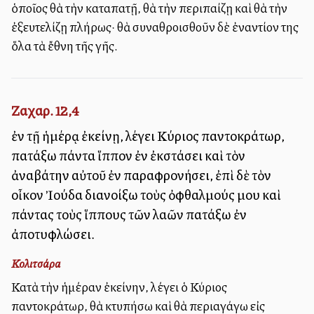
ὁποῖος θὰ τὴν καταπατῇ, θὰ τὴν περιπαίζῃ καὶ θὰ τὴν
ἐξευτελίζῃ πλήρως· θὰ συναθροισθοῦν δὲ ἐναντίον της
ὅλα τὰ ἔθνη τῆς γῆς.
Ζαχαρ. 12,4
ἐν τῇ ἡμέρᾳ ἐκείνῃ, λέγει Κύριος παντοκράτωρ,
πατάξω πάντα ἵππον ἐν ἐκστάσει καὶ τὸν
ἀναβάτην αὐτοῦ ἐν παραφρονήσει, ἐπὶ δὲ τὸν
οἶκον Ἰούδα διανοίξω τοὺς ὀφθαλμούς μου καὶ
πάντας τοὺς ἵππους τῶν λαῶν πατάξω ἐν
ἀποτυφλώσει.
Κολιτσάρα
Κατὰ τὴν ἡμέραν ἐκείνην, λέγει ὁ Κύριος
παντοκράτωρ, θὰ κτυπήσω καὶ θὰ περιαγάγω εἰς