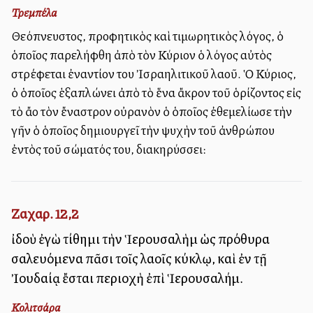
Τρεμπέλα
Θεόπνευστος, προφητικὸς καὶ τιμωρητικὸς λόγος, ὁ
ὁποῖος παρελήφθη ἀπὸ τὸν Κύριον ὁ λόγος αὐτὸς
στρέφεται ἐναντίον του Ἰσραηλιτικοῦ λαοῦ. Ὁ Κύριος,
ὁ ὁποῖος ἑξαπλώνει ἀπὸ τὸ ἕνα ἄκρον τοῦ ὁρίζοντος εἰς
τὸ ἄλλο τὸν ἔναστρον οὐρανὸν ὁ ὁποῖος ἐθεμελίωσε τὴν
γῆν ὁ ὁποῖος δημιουργεῖ τὴν ψυχὴν τοῦ ἀνθρώπου
ἐντὸς τοῦ σώματός του, διακηρύσσει:
Ζαχαρ. 12,2
ἰδοὺ ἐγὼ τίθημι τὴν Ἱερουσαλὴμ ὡς πρόθυρα
σαλευόμενα πᾶσι τοῖς λαοῖς κύκλῳ, καὶ ἐν τῇ
Ἰουδαίᾳ ἔσται περιοχὴ ἐπὶ Ἱερουσαλήμ.
Κολιτσάρα