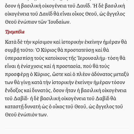
ὅσον ἡ βασιλικὴ οἰκογένεια τοῦ Δαυΐδ. Ἡ δὲ βασιλικὴ
οἰκογένεια τοῦ Δαυῒδ θὰ εἶναι οἶκος Θεοῦ, ὡς ἄγγελος
Θεοῦ ἐνώπιον τῶν Ἰουδαίων.
Τρεμπέλα
Κατὰ δὲ τὴν κρίσιμον καὶ ἱστορικὴν ἐκείνην ἡμέραν θὰ
συμβῇ τοῦτο: Ὁ Κύριος θὰ προστατεύσῃ καὶ θὰ
ὑπερασπίσῃ τοὺς κατοίκους τῆς Ἱερουσαλήμ· τόση θὰ
εἶναι ἡ ἐνίσχυσις καὶ ἡ προστασία, ποὺ θὰ τοὺς
προσφέρῃ ὁ Κύριος, ὥστε καὶ ὁ πλέον ἀδύνατος μεταξύ
των θὰ γίνῃ κατὰ τὴν ἱστορικὴν ἐκείνην ἡμέραν τόσον
ἔνδοξος καὶ δυνατός, ὅσον ἦταν ἡ βασιλικὴ οἰκογένεια
τοῦ Δαβίδ· ἡ δὲ βασιλικὴ οἰκογένεια τοῦ Δαβὶδ θὰ
καταστῇ δυνατὴ ὡς ὁ οἶκος τοῦ Θεοῦ, ὡς ἄγγελος τοῦ
Θεοῦ ἐνώπιόν των.