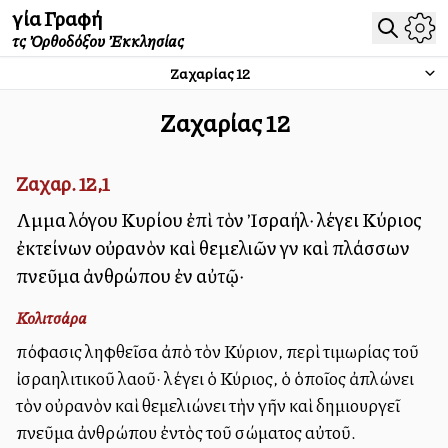
Ἁγία Γραφή
τῆς Ὀρθοδόξου Ἐκκλησίας
Ζαχαρίας
12
Ζαχαρίας
12
Ζαχαρ. 12,1
Λῆμμα λόγου Κυρίου ἐπὶ τὸν Ἰσραήλ· λέγει Κύριος
ἐκτείνων οὐρανὸν καὶ θεμελιῶν γῆν καὶ πλάσσων
πνεῦμα ἀνθρώπου ἐν αὐτῷ·
Κολιτσάρα
Ἀπόφασις ληφθεῖσα ἀπὸ τὸν Κύριον, περὶ τιμωρίας τοῦ
ἰσραηλιτικοῦ λαοῦ· λέγει ὁ Κύριος, ὁ ὁποῖος ἀπλώνει
τὸν οὐρανὸν καὶ θεμελιώνει τὴν γῆν καὶ δημιουργεῖ
πνεῦμα ἀνθρώπου ἐντὸς τοῦ σώματος αὐτοῦ.