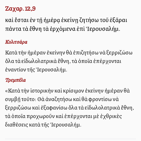
Ζαχαρ. 12,9
καὶ ἔσται ἐν τῇ ἡμέρᾳ ἐκείνῃ ζητήσω τοῦ ἐξᾶραι
πάντα τὰ ἔθνη τὰ ἐρχόμενα ἐπὶ Ἱερουσαλήμ.
Κολιτσάρα
Κατὰ τὴν ἡμέραν ἐκείνην θὰ ἐπιζητήσω νὰ ξερριζώσω
ὅλα τὰ εἰδωλολατρικὰ ἔθνη, τὰ ὁποῖα ἐπέρχονται
ἐναντίον τῆς Ἱερουσαλήμ.
Τρεμπέλα
«Κατὰ τὴν ἱστορικὴν καὶ κρίσιμον ἐκείνην ἡμέραν θὰ
συμβῇ τοῦτο: Θὰ ἀναζητήσω καὶ θὰ φροντίσω νὰ
ξερριζώσω καὶ ἐξαφανίσω ὅλα τὰ εἰδωλολατρικὰ ἔθνη,
τὰ ὁποῖα προχωροῦν καὶ ἐπέρχονται μὲ ἐχθρικὲς
διαθέσεις κατὰ τῆς Ἱερουσαλήμ.