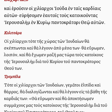
καὶ ἐροῦσιν οἱ χιλίαρχοι Ἰούδα ἐν ταῖς καρδίαις
αὐτῶν· εὑρήσομεν ἑαυτοῖς τοὺς κατοικοῦντας
Ἱερουσαλὴμ ἐν Κυρίῳ παντοκράτορι Θεῷ αὐτῶν.
Κολιτσάρα
Οἱ χιλίαρχοι τότε τῆς χώρας τῶν Ἰουδαίων θὰ
σκέπτωνται καὶ θὰ λέγουν ἀπὸ μέσα των· θὰ εὕρωμεν,
λοιπόν, καὶ θὰ ἔχωμεν μαζῆ μας τώρα τοὺς κατοίκους
τῆς Ἱερουσαλὴμ διὰ τοῦ Κυρίου τοῦ παντοκράτορος
Θεοῦ των.
Τρεμπέλα
Τότε οἱ χιλίαρχοι τῶν Ἰουδαίων, γεμᾶτοι ἐλπίδα καὶ
θάρρος, θὰ διαλογίζωνται καὶ θὰ λέγουν εἰς τὰ βάθη τῆς
καρδιᾶς των: «Θὰ εὕρωμεν καὶ θὰ ἀποκτήσωμεν
συμμάχους μας τοὺς κατοίκους τῆς Ἱερουσαλὴμ διὰ τοῦ
Κυρίου τοῦ Παντοκράτορος, τοῦ Θεοῦ των».