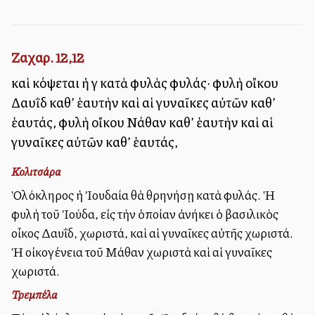
Ζαχαρ. 12,12
καὶ κόψεται ἡ γῆ κατὰ φυλὰς φυλάς· φυλὴ οἴκου
Δαυῒδ καθ’ ἑαυτὴν καὶ αἱ γυναῖκες αὐτῶν καθ’
ἑαυτάς, φυλὴ οἴκου Νάθαν καθ’ ἑαυτὴν καὶ αἱ
γυναῖκες αὐτῶν καθ’ ἑαυτάς,
Κολιτσάρα
Ὁλόκληρος ἡ Ἰουδαία θὰ θρηνήσῃ κατὰ φυλάς. Ἡ
φυλὴ τοῦ Ἰούδα, εἰς τὴν ὁποίαν ἀνήκει ὁ βασιλικὸς
οἶκος Δαυΐδ, χωριστά, καὶ αἱ γυναῖκες αὐτῆς χωριστά.
Ἡ οἰκογένεια τοῦ Μάθαν χωριστὰ καὶ αἱ γυναῖκες
χωριστά.
Τρεμπέλα