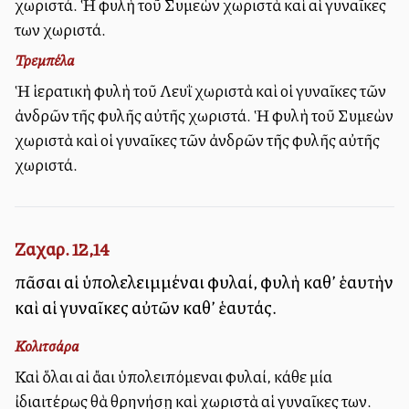
χωριστά. Ἡ φυλὴ τοῦ Συμεὼν χωριστὰ καὶ αἱ γυναῖκες
των χωριστά.
Τρεμπέλα
Ἡ ἱερατικὴ φυλὴ τοῦ Λευῒ χωριστὰ καὶ οἱ γυναῖκες τῶν
ἀνδρῶν τῆς φυλῆς αὐτῆς χωριστά. Ἡ φυλὴ τοῦ Συμεὼν
χωριστὰ καὶ οἱ γυναῖκες τῶν ἀνδρῶν τῆς φυλῆς αὐτῆς
χωριστά.
Ζαχαρ. 12,14
πᾶσαι αἱ ὑπολελειμμέναι φυλαί, φυλὴ καθ’ ἑαυτὴν
καὶ αἱ γυναῖκες αὐτῶν καθ’ ἑαυτάς.
Κολιτσάρα
Καὶ ὅλαι αἱ ἄλλαι ὑπολειπόμεναι φυλαί, κάθε μία
ἰδιαιτέρως θὰ θρηνήσῃ καὶ χωριστὰ αἱ γυναῖκες των.