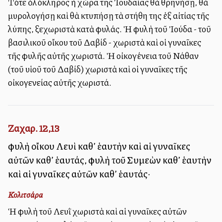
Τότε ὁλόκληρος ἡ χώρα τῆς Ἰουδαίας θὰ θρηνήσῃ, θὰ
μυρολογήσῃ καὶ θὰ κτυπήσῃ τὰ στήθη της ἐξ αἰτίας τῆς
λύπης, ξεχωριστὰ κατὰ φυλάς. Ἡ φυλὴ τοῦ Ἰούδα - τοῦ
βασιλικοῦ οἴκου τοῦ Δαβίδ - χωριστὰ καὶ οἱ γυναῖκες
τῆς φυλῆς αὐτῆς χωριστά. Ἡ οἰκογένεια τοῦ Νάθαν
(τοῦ υἱοῦ τοῦ Δαβίδ) χωριστὰ καὶ οἱ γυναῖκες τῆς
οἰκογενείας αὐτῆς χωριστά.
Ζαχαρ. 12,13
φυλὴ οἴκου Λευὶ καθ’ ἑαυτὴν καὶ αἱ γυναῖκες
αὐτῶν καθ’ ἑαυτάς, φυλὴ τοῦ Συμεὼν καθ’ ἑαυτὴν
καὶ αἱ γυναῖκες αὐτῶν καθ’ ἑαυτάς·
Κολιτσάρα
Ἡ φυλὴ τοῦ Λευῒ χωριστὰ καὶ αἱ γυναῖκες αὐτῶν