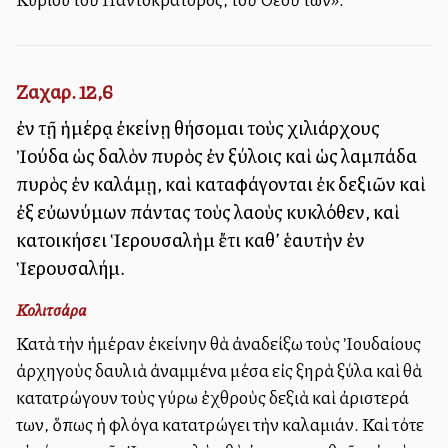
Ζαχαρ. 12,6
ἐν τῇ ἡμέρᾳ ἐκείνῃ θήσομαι τοὺς χιλιάρχους
Ἰούδα ὡς δαλὸν πυρὸς ἐν ξύλοις καὶ ὡς λαμπάδα
πυρὸς ἐν καλάμῃ, καὶ καταφάγονται ἐκ δεξιῶν καὶ
ἐξ εὐωνύμων πάντας τοὺς λαοὺς κυκλόθεν, καὶ
κατοικήσει Ἱερουσαλὴμ ἔτι καθ’ ἑαυτὴν ἐν
Ἱερουσαλήμ.
Κολιτσάρα
Κατὰ τὴν ἡμέραν ἐκείνην θὰ ἀναδείξω τοὺς Ἰουδαίους
ἀρχηγοὺς δαυλιὰ ἀναμμένα μέσα εἰς ξηρὰ ξύλα καὶ θὰ
κατατρώγουν τοὺς γύρω ἐχθροὺς δεξιὰ καὶ ἀριστερά
των, ὅπως ἡ φλόγα κατατρώγει τὴν καλαμιάν. Καὶ τότε