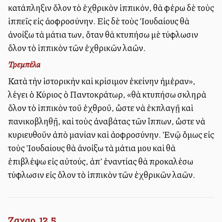
κατάπληξιν ὅλον τὸ ἐχθρικὸν ἱππικόν, θὰ φέρω δὲ τοὺς
ἱππεῖς εἰς ἀλλοφροσύνην. Εἰς δὲ τοὺς Ἰουδαίους θὰ
ἀνοίξω τὰ μάτια των, ὅταν θὰ κτυπήσω μὲ τύφλωσιν
ὅλον τὸ ἱππικὸν τῶν ἐχθρικῶν λαῶν.
Τρεμπέλα
Κατὰ τὴν ἱστορικὴν καὶ κρίσιμον ἐκείνην ἡμέραν»,
λέγει ὁ Κύριος ὁ Παντοκράτωρ, «θὰ κτυπήσω σκληρὰ
ὅλον τὸ ἱππικὸν τοῦ ἐχθροῦ, ὥστε νὰ ἐκπλαγῇ καὶ
πανικοβληθῇ, καὶ τοὺς ἀναβάτας τῶν ἵππων, ὥστε νὰ
κυριευθοῦν ἀπὸ μανίαν καὶ ἀλλοφροσύνην. Ἐνῷ ὅμως εἰς
τοὺς Ἰουδαίους θὰ ἀνοίξω τὰ μάτια μου καὶ θὰ
ἐπιβλέψω εἰς αὐτούς, ἀπ’ ἐναντίας θὰ προκαλέσω
τύφλωσιν εἰς ὅλον τὸ ἱππικὸν τῶν ἐχθρικῶν λαῶν.
Ζαχαρ. 12,5