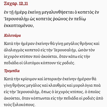
Ζαχαρ. 12,11
ἐν τῇ ἡμέρᾳ ἐκείνῃ μεγαλυνθήσεται ὁ κοπετὸς ἐν
Ἱερουσαλὴμ ὡς κοπετὸς ῥοῶνος ἐν πεδίῳ
ἐκκοπτομένου,
Κολιτσάρα
Κατὰ τὴν ἡμέραν ἐκείνην θὰ γίνῃ μεγάλος θρῆνος καὶ
ἀλαλαγμὸς κοπετοῦ εἰς τὴν Ἱερουσαλήμ, ὡσὰν τὸν
ἰσχυρὸν κτύπον ποὺ ἀκούεται, ὅταν κάτω εἰς τὴν
πεδιάδα οἱ ὑλοτόμοι κόπτουν τὶς ροδιές.
Τρεμπέλα
Κατὰ τὴν κρίσιμον καὶ ἱστορικὴν ἐκείνην ἡμέραν θὰ
γίνῃ θρῆνος μεγάλος καὶ κλαυθμὸς καὶ μυρολόγια πολλὰ
εἰς τὴν Ἱερουσαλήμ, ὅπως ὁ ἰσχυρὸς κτύπος, ὁ ὁποῖος
ἀκούεται, ὅταν κόπτωνται εἰς τὴν πεδιάδα οἱ ροδιὲς ἀπὸ
τοὺς ξυλοκόπους.