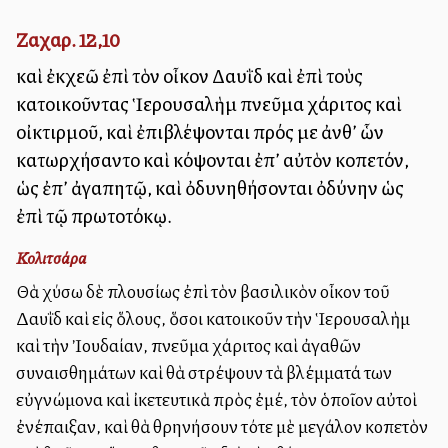
Ζαχαρ. 12,10
καὶ ἐκχεῶ ἐπὶ τὸν οἶκον Δαυῒδ καὶ ἐπὶ τοὺς
κατοικοῦντας Ἱερουσαλὴμ πνεῦμα χάριτος καὶ
οἰκτιρμοῦ, καὶ ἐπιβλέψονται πρός με ἀνθ’ ὧν
κατωρχήσαντο καὶ κόψονται ἐπ’ αὐτὸν κοπετόν,
ὡς ἐπ’ ἀγαπητῷ, καὶ ὀδυνηθήσονται ὀδύνην ὡς
ἐπὶ τῷ πρωτοτόκῳ.
Κολιτσάρα
Θὰ χύσω δὲ πλουσίως ἐπὶ τὸν βασιλικὸν οἶκον τοῦ
Δαυῒδ καὶ εἰς ὅλους, ὅσοι κατοικοῦν τὴν Ἱερουσαλὴμ
καὶ τὴν Ἰουδαίαν, πνεῦμα χάριτος καὶ ἀγαθῶν
συναισθημάτων καὶ θὰ στρέψουν τὰ βλέμματά των
εὐγνώμονα καὶ ἰκετευτικὰ πρὸς ἐμέ, τὸν ὁποῖον αὐτοὶ
ἐνέπαιξαν, καὶ θὰ θρηνήσουν τότε μὲ μεγάλον κοπετὸν