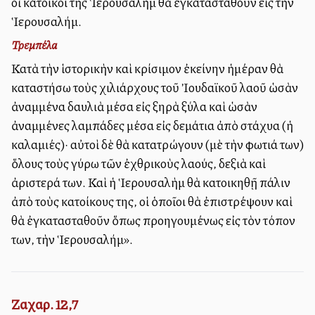
οἱ κάτοικοι τῆς Ἱερουσαλὴμ θὰ ἐγκατασταθοῦν εἰς τὴν
Ἱερουσαλήμ.
Τρεμπέλα
Κατὰ τὴν ἱστορικὴν καὶ κρίσιμον ἐκείνην ἡμέραν θὰ
καταστήσω τοὺς χιλιάρχους τοῦ Ἰουδαϊκοῦ λαοῦ ὡσὰν
ἀναμμένα δαυλιὰ μέσα εἰς ξηρὰ ξύλα καὶ ὡσὰν
ἀναμμένες λαμπάδες μέσα εἰς δεμάτια ἀπὸ στάχυα (ἡ
καλαμιές)· αὐτοὶ δὲ θὰ κατατρώγουν (μὲ τὴν φωτιά των)
ὅλους τοὺς γύρω τῶν ἐχθρικοὺς λαούς, δεξιὰ καὶ
ἀριστερά των. Καὶ ἡ Ἱερουσαλὴμ θὰ κατοικηθῇ πάλιν
ἀπὸ τοὺς κατοίκους της, οἱ ὁποῖοι θὰ ἐπιστρέψουν καὶ
θὰ ἐγκατασταθοῦν ὅπως προηγουμένως εἰς τὸν τόπον
των, τὴν Ἱερουσαλήμ».
Ζαχαρ. 12,7