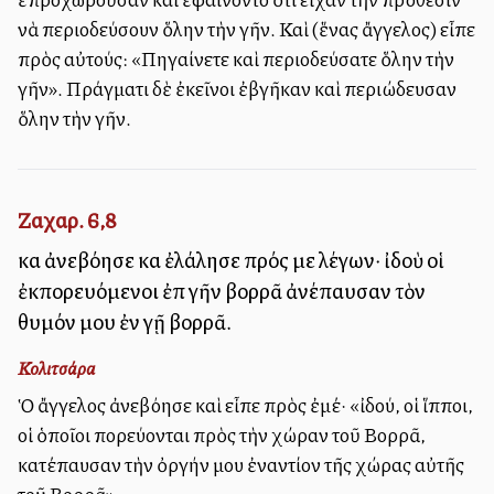
νὰ περιοδεύσουν ὅλην τὴν γῆν. Καὶ (ἕνας ἄγγελος) εἶπε
πρὸς αὐτούς: «Πηγαίνετε καὶ περιοδεύσατε ὅλην τὴν
γῆν». Πράγματι δὲ ἐκεῖνοι ἐβγῆκαν καὶ περιώδευσαν
ὅλην τὴν γῆν.
Ζαχαρ. 6,8
καὶ ἀνεβόησε καὶ ἐλάλησε πρός με λέγων· ἰδοὺ οἱ
ἐκπορευόμενοι ἐπὶ γῆν βορρᾶ ἀνέπαυσαν τὸν
θυμόν μου ἐν γῇ βορρᾶ.
Κολιτσάρα
Ὁ ἄγγελος ἀνεβόησε καὶ εἶπε πρὸς ἐμέ· «ἰδού, οἱ ἵπποι,
οἱ ὁποῖοι πορεύονται πρὸς τὴν χώραν τοῦ Βορρᾶ,
κατέπαυσαν τὴν ὀργήν μου ἐναντίον τῆς χώρας αὐτῆς