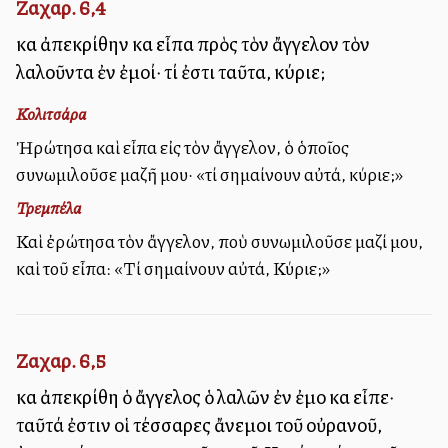
Ζαχαρ. 6,4
καὶ ἀπεκρίθην καὶ εἶπα πρὸς τὸν ἄγγελον τὸν
λαλοῦντα ἐν ἐμοί· τί ἐστι ταῦτα, κύριε;
Κολιτσάρα
Ἠρώτησα καὶ εἶπα εἰς τὸν ἄγγελον, ὁ ὁποῖος
συνωμιλοῦσε μαζῆ μου· «τί σημαίνουν αὐτά, κύριε;»
Τρεμπέλα
Καὶ ἐρώτησα τὸν ἄγγελον, ποὺ συνωμιλοῦσε μαζί μου,
καὶ τοῦ εἶπα: «Τί σημαίνουν αὐτά, Κύριε;»
Ζαχαρ. 6,5
καὶ ἀπεκρίθη ὁ ἄγγελος ὁ λαλῶν ἐν ἐμοὶ καὶ εἶπε·
ταῦτά ἐστιν οἱ τέσσαρες ἄνεμοι τοῦ οὐρανοῦ,