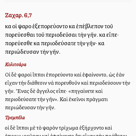
Ζαχαρ. 6,7
καὶ οἱ ψαροὶ ἐξεπορεύοντο καὶ ἐπέβλεπον τοῦ
πορεύεσθαι τοῦ περιοδεῦσαι τὴν γῆν. καὶ εἶπε·
πορεύεσθε καὶ περιοδεύσατε τὴν γῆν· καὶ
περιώδευσαν τὴν γῆν.
Κολιτσάρα
Οἱ δὲ ψαροὶ ἵπποι ἐπορεύοντο καὶ ἐφαίνοντο, ὡς ἐὰν
εἶχαν τὴν διάθεσιν νὰ πορευθοῦν καὶ περιοδεύσουν τὴν
γῆν. Ἕνας δὲ ἄγγελος εἶπε· «πηγαίνετε καὶ
περιοδεύσατε τὴν γῆν». Καὶ ἐκεῖνοι πράγματι
περιώδευσαν τὴν γῆν.
Τρεμπέλα
οἱ δὲ ἵπποι μὲ τὸ ψαρὸν τρίχωμα ἐξήρχοντο καὶ
ἐπροχωροῦσαν καὶ ἐφαίνοντο ὅτι εἶχαν τὴν πρόθεσιν