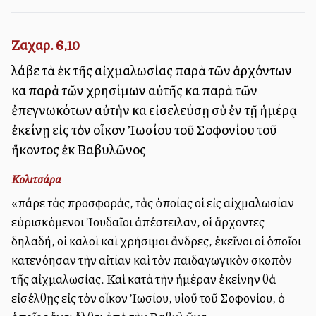
Ζαχαρ. 6,10
λάβε τὰ ἐκ τῆς αἰχμαλωσίας παρὰ τῶν ἀρχόντων
καὶ παρὰ τῶν χρησίμων αὐτῆς καὶ παρὰ τῶν
ἐπεγνωκότων αὐτὴν καὶ εἰσελεύσῃ σὺ ἐν τῇ ἡμέρᾳ
ἐκείνῃ εἰς τὸν οἶκον Ἰωσίου τοῦ Σοφονίου τοῦ
ἥκοντος ἐκ Βαβυλῶνος
Κολιτσάρα
«πάρε τὰς προσφοράς, τὰς ὁποίας οἱ εἰς αἰχμαλωσίαν
εὑρισκόμενοι Ἰουδαῖοι ἀπέστειλαν, οἱ ἄρχοντες
δηλαδή, οἱ καλοὶ καὶ χρήσιμοι ἄνδρες, ἐκεῖνοι οἱ ὁποῖοι
κατενόησαν τὴν αἰτίαν καὶ τὸν παιδαγωγικὸν σκοπὸν
τῆς αἰχμαλωσίας. Καὶ κατὰ τὴν ἡμέραν ἐκείνην θὰ
εἰσέλθῃς εἰς τὸν οἶκον Ἰωσίου, υἱοῦ τοῦ Σοφονίου, ὁ