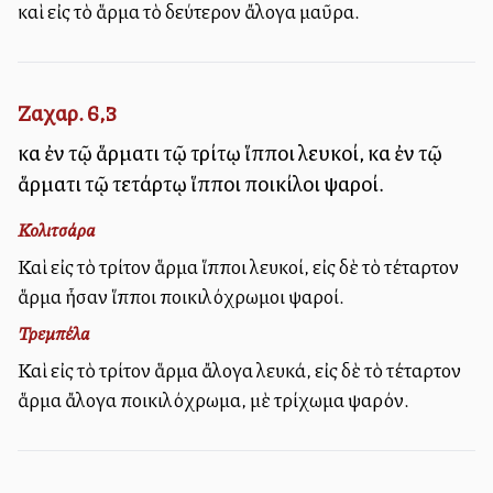
καὶ εἰς τὸ ἅρμα τὸ δεύτερον ἄλογα μαῦρα.
Ζαχαρ. 6,3
καὶ ἐν τῷ ἅρματι τῷ τρίτῳ ἵπποι λευκοί, καὶ ἐν τῷ
ἅρματι τῷ τετάρτῳ ἵπποι ποικίλοι ψαροί.
Κολιτσάρα
Καὶ εἰς τὸ τρίτον ἅρμα ἵπποι λευκοί, εἰς δὲ τὸ τέταρτον
ἅρμα ἦσαν ἵπποι ποικιλόχρωμοι ψαροί.
Τρεμπέλα
Καὶ εἰς τὸ τρίτον ἅρμα ἄλογα λευκά, εἰς δὲ τὸ τέταρτον
ἅρμα ἄλογα ποικιλόχρωμα, μὲ τρίχωμα ψαρόν.