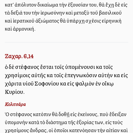
κατ’ ἀπόλυτον δικαίωμα τὴν ἐξουσίαν του, θὰ ἔχῃ δὲ εἰς
τὰ δεξιά του τὴν ἱερωσύνην καὶ μεταξὺ τοῦ βασιλικοῦ
καὶ ἱερατικοῦ ἀξιώματος θὰ ὑπάρχῃ σχέσις εἰρηνικὴ
καὶ ἁρμονική.
Ζαχαρ. 6,14
ὁ δὲ στέφανος ἔσται τοῖς ὑπομένουσι καὶ τοῖς
χρησίμοις αὐτῆς καὶ τοῖς ἐπεγνωκόσιν αὐτὴν καὶ εἰς
χάριτα υἱοῦ Σοφονίου καὶ εἰς ψαλμὸν ἐν οἴκῳ
Κυρίου.
Κολιτσάρα
Ὁ στέφανος κατόπιν θὰ δοθῇ εἰς ἐκείνους, ποὺ ἔδειξαν
ὑπομονὴν κατὰ τὸ διάστημα τῆς ἐξορίας των, εἰς τοὺς
χρησίμους ἄνδρας, οἱ ὁποῖοι κατενόησαν τὴν αἰτίαν καὶ