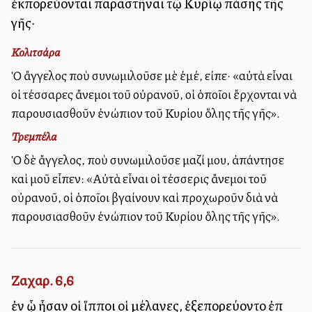
ἐκπορεύονται παραστῆναι τῷ Κυρίῳ πάσης τῆς
γῆς·
Κολιτσάρα
Ὁ ἄγγελος ποὺ συνωμιλοῦσε μὲ ἐμέ, εἰπε· «αὐτὰ εἶναι
οἱ τέσσαρες ἄνεμοι τοῦ οὐρανοῦ, οἱ ὁποῖοι ἔρχονται νὰ
παρουσιασθοῦν ἐνώπιον τοῦ Κυρίου ὅλης τῆς γῆς».
Τρεμπέλα
Ὁ δὲ ἄγγελος, ποὺ συνωμιλοῦσε μαζί μου, ἀπάντησε
καὶ μοῦ εἶπεν: «Αὐτὰ εἶναι οἱ τέσσερις ἄνεμοι τοῦ
οὐρανοῦ, οἱ ὁποῖοι βγαίνουν καὶ προχωροῦν διὰ νὰ
παρουσιασθοῦν ἐνώπιον τοῦ Κυρίου ὅλης τῆς γῆς».
Ζαχαρ. 6,6
ἐν ᾧ ἦσαν οἱ ἵπποι οἱ μέλανες, ἐξεπορεύοντο ἐπὶ