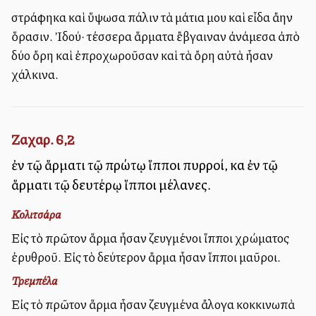
Ἐστράφηκα καὶ ὕψωσα πάλιν τὰ μάτια μου καὶ εἶδα ἄλλην
ὅρασιν. Ἰδού· τέσσερα ἅρματα ἔβγαιναν ἀνάμεσα ἀπὸ
δύο ὄρη καὶ ἐπροχωροῦσαν καὶ τὰ ὄρη αὐτὰ ἦσαν
χάλκινα.
Ζαχαρ. 6,2
ἐν τῷ ἅρματι τῷ πρώτῳ ἵπποι πυρροί, καὶ ἐν τῷ
ἅρματι τῷ δευτέρῳ ἵπποι μέλανες.
Κολιτσάρα
Εἰς τὸ πρῶτον ἅρμα ἦσαν ζευγμένοι ἵπποι χρώματος
ἐρυθροῦ. Εἰς τὸ δεύτερον ἅρμα ἦσαν ἵπποι μαῦροι.
Τρεμπέλα
Εἰς τὸ πρῶτον ἅρμα ἦσαν ζευγμένα ἄλογα κοκκινωπὰ