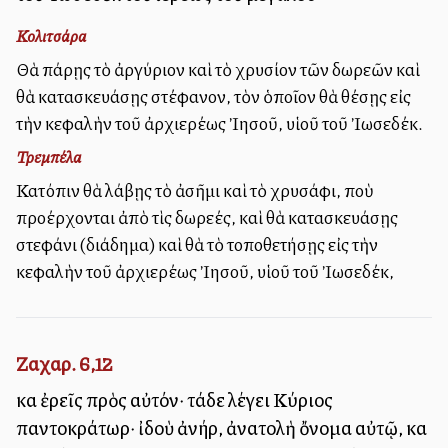
Κολιτσάρα
Θὰ πάρῃς τὸ ἀργύριον καὶ τὸ χρυσίον τῶν δωρεῶν καὶ
θὰ κατασκευάσῃς στέφανον, τὸν ὁποῖον θὰ θέσῃς εἰς
τὴν κεφαλὴν τοῦ ἀρχιερέως Ἰησοῦ, υἱοῦ τοῦ Ἰωσεδέκ.
Τρεμπέλα
Κατόπιν θὰ λάβῃς τὸ ἀσῆμι καὶ τὸ χρυσάφι, ποὺ
προέρχονται ἀπὸ τὶς δωρεές, καὶ θὰ κατασκευάσῃς
στεφάνι (διάδημα) καὶ θὰ τὸ τοποθετήσῃς εἰς τὴν
κεφαλὴν τοῦ ἀρχιερέως Ἰησοῦ, υἱοῦ τοῦ Ἰωσεδέκ,
Ζαχαρ. 6,12
καὶ ἐρεῖς πρὸς αὐτόν· τάδε λέγει Κύριος
παντοκράτωρ· ἰδοὺ ἀνήρ, ἀνατολὴ ὄνομα αὐτῷ, καὶ