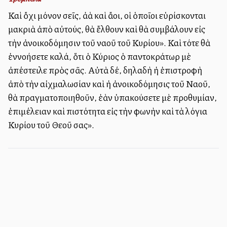
Καὶ ὄχι μόνον σεῖς, ἀλλὰ καὶ ἄλλοι, οἱ ὁποῖοι εὑρίσκονται
μακριὰ ἀπὸ αὐτούς, θὰ ἔλθουν καὶ θὰ συμβάλουν εἰς
τὴν ἀνοικοδόμησιν τοῦ ναοῦ τοῦ Κυρίου». Καὶ τότε θὰ
ἐννοήσετε καλά, ὅτι ὁ Κύριος ὁ παντοκράτωρ μὲ
ἀπέστειλε πρὸς σᾶς. Αὐτὰ δέ, δηλαδὴ ἡ ἐπιστροφὴ
ἀπὸ τὴν αἰχμαλωσίαν καὶ ἡ ἀνοικοδόμησις τοῦ Ναοῦ,
θὰ πραγματοποιηθοῦν, ἐὰν ὑπακούσετε μὲ προθυμίαν,
ἐπιμέλειαν καὶ πιστότητα εἰς τὴν φωνὴν καὶ τὰ λόγια
Κυρίου τοῦ Θεοῦ σας».