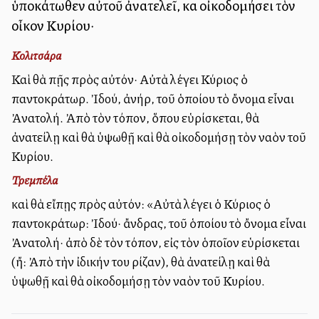
ὑποκάτωθεν αὐτοῦ ἀνατελεῖ, καὶ οἰκοδομήσει τὸν
οἶκον Κυρίου·
Κολιτσάρα
Καὶ θὰ πῇς πρὸς αὐτόν· Αὐτὰ λέγει Κύριος ὁ
παντοκράτωρ. Ἰδού, ἀνήρ, τοῦ ὁποίου τὸ ὄνομα εἶναι
Ἀνατολή. Ἀπὸ τὸν τόπον, ὅπου εὑρίσκεται, θὰ
ἀνατείλῃ καὶ θὰ ὑψωθῇ καὶ θὰ οἰκοδομήσῃ τὸν ναὸν τοῦ
Κυρίου.
Τρεμπέλα
καὶ θὰ εἴπῃς πρὸς αὐτόν: «Αὐτὰ λέγει ὁ Κύριος ὁ
παντοκράτωρ: Ἰδού· ἄνδρας, τοῦ ὁποίου τὸ ὄνομα εἶναι
Ἀνατολή· ἀπὸ δὲ τὸν τόπον, εἰς τὸν ὁποῖον εὑρίσκεται
(ἤ: Ἀπὸ τὴν ἰδικήν του ρίζαν), θὰ ἀνατείλῃ καὶ θὰ
ὑψωθῇ καὶ θὰ οἰκοδομήσῃ τὸν ναὸν τοῦ Κυρίου.