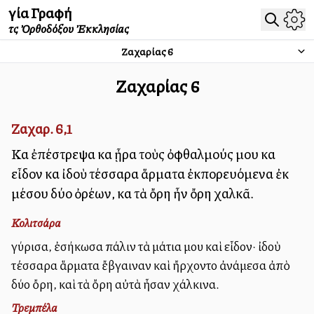
Ἁγία Γραφή
τῆς Ὀρθοδόξου Ἐκκλησίας
Ζαχαρίας
6
Ζαχαρίας
6
Ζαχαρ. 6,1
Καὶ ἐπέστρεψα καὶ ᾖρα τοὺς ὀφθαλμούς μου καὶ
εἶδον καὶ ἰδοὺ τέσσαρα ἅρματα ἐκπορευόμενα ἐκ
μέσου δύο ὀρέων, καὶ τὰ ὄρη ἦν ὄρη χαλκᾶ.
Κολιτσάρα
Ἐγύρισα, ἐσήκωσα πάλιν τὰ μάτια μου καὶ εἶδον· ἰδοὺ
τέσσαρα ἅρματα ἔβγαιναν καὶ ἤρχοντο ἀνάμεσα ἀπὸ
δύο ὄρη, καὶ τὰ ὄρη αὐτὰ ἦσαν χάλκινα.
Τρεμπέλα