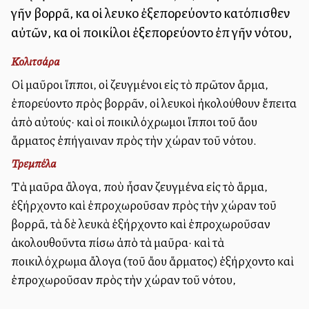
γῆν βορρᾶ, καὶ οἱ λευκοὶ ἐξεπορεύοντο κατόπισθεν
αὐτῶν, καὶ οἱ ποικίλοι ἐξεπορεύοντο ἐπὶ γῆν νότου,
Κολιτσάρα
Οἱ μαῦροι ἵπποι, οἱ ζευγμένοι εἰς τὸ πρῶτον ἅρμα,
ἐπορεύοντο πρὸς βορρᾶν, οἱ λευκοὶ ἠκολούθουν ἔπειτα
ἀπὸ αὐτούς· καὶ οἱ ποικιλόχρωμοι ἵπποι τοῦ ἄλλου
ἅρματος ἐπήγαιναν πρὸς τὴν χώραν τοῦ νότου.
Τρεμπέλα
Τὰ μαῦρα ἄλογα, ποὺ ἦσαν ζευγμένα εἰς τὸ ἅρμα,
ἐξήρχοντο καὶ ἐπροχωροῦσαν πρὸς τὴν χώραν τοῦ
βορρᾶ, τὰ δὲ λευκὰ ἐξήρχοντο καὶ ἐπροχωροῦσαν
ἀκολουθοῦντα πίσω ἀπὸ τὰ μαῦρα· καὶ τὰ
ποικιλόχρωμα ἄλογα (τοῦ ἄλλου ἅρματος) ἐξήρχοντο καὶ
ἐπροχωροῦσαν πρὸς τὴν χώραν τοῦ νότου,