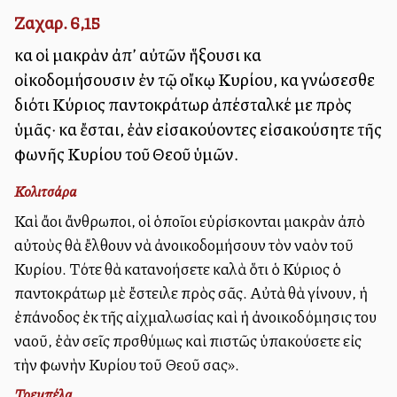
Ζαχαρ. 6,15
καὶ οἱ μακρὰν ἀπ’ αὐτῶν ἥξουσι καὶ
οἰκοδομήσουσιν ἐν τῷ οἴκῳ Κυρίου, καὶ γνώσεσθε
διότι Κύριος παντοκράτωρ ἀπέσταλκέ με πρὸς
ὑμᾶς· καὶ ἔσται, ἐὰν εἰσακούοντες εἰσακούσητε τῆς
φωνῆς Κυρίου τοῦ Θεοῦ ὑμῶν.
Κολιτσάρα
Καὶ ἄλλοι ἄνθρωποι, οἱ ὁποῖοι εὑρίσκονται μακρὰν ἀπὸ
αὐτοὺς θὰ ἔλθουν νὰ ἀνοικοδομήσουν τὸν ναὸν τοῦ
Κυρίου. Τότε θὰ κατανοήσετε καλὰ ὅτι ὁ Κύριος ὁ
παντοκράτωρ μὲ ἔστειλε πρὸς σᾶς. Αὐτὰ θὰ γίνουν, ἡ
ἐπάνοδος ἐκ τῆς αἰχμαλωσίας καὶ ἡ ἀνοικοδόμησις του
ναοῦ, ἐὰν σεῖς πρσθύμως καὶ πιστῶς ὑπακούσετε εἰς
τὴν φωνὴν Κυρίου τοῦ Θεοῦ σας».
Τρεμπέλα