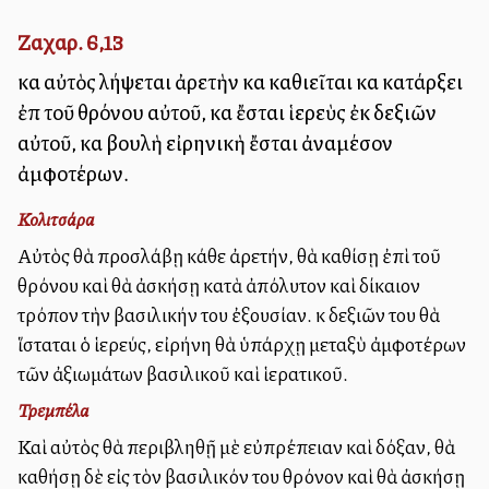
Ζαχαρ. 6,13
καὶ αὐτὸς λήψεται ἀρετὴν καὶ καθιεῖται καὶ κατάρξει
ἐπὶ τοῦ θρόνου αὐτοῦ, καὶ ἔσται ἱερεὺς ἐκ δεξιῶν
αὐτοῦ, καὶ βουλὴ εἰρηνικὴ ἔσται ἀναμέσον
ἀμφοτέρων.
Κολιτσάρα
Αὐτὸς θὰ προσλάβῃ κάθε ἀρετήν, θὰ καθίσῃ ἐπὶ τοῦ
θρόνου καὶ θὰ ἀσκήσῃ κατὰ ἀπόλυτον καὶ δίκαιον
τρόπον τὴν βασιλικήν του ἐξουσίαν. Ἐκ δεξιῶν του θὰ
ἵσταται ὁ ἱερεύς, εἰρήνη θὰ ὑπάρχῃ μεταξὺ ἀμφοτέρων
τῶν ἀξιωμάτων βασιλικοῦ καὶ ἱερατικοῦ.
Τρεμπέλα
Καὶ αὐτὸς θὰ περιβληθῇ μὲ εὐπρέπειαν καὶ δόξαν, θὰ
καθήσῃ δὲ εἰς τὸν βασιλικόν του θρόνον καὶ θὰ ἀσκήσῃ