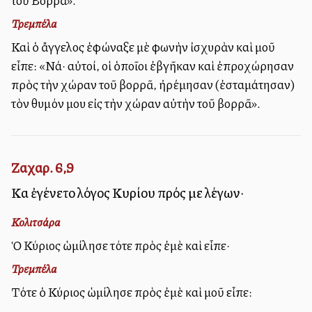
τοῦ Βορρᾶ».
Τρεμπέλα
Καὶ ὁ ἄγγελος ἐφώναξε μὲ φωνὴν ἰσχυρὰν καὶ μοῦ
εἶπε: «Νά· αὐτοί, οἱ ὁποῖοι ἐβγῆκαν καὶ ἐπροχώρησαν
πρὸς τὴν χώραν τοῦ βορρᾶ, ἠρέμησαν (ἐσταμάτησαν)
τὸν θυμόν μου εἰς τὴν χώραν αὐτὴν τοῦ βορρᾶ».
Ζαχαρ. 6,9
Καὶ ἐγένετο λόγος Κυρίου πρός με λέγων·
Κολιτσάρα
Ὁ Κύριος ὡμίλησε τότε πρὸς ἐμὲ καὶ εἶπε·
Τρεμπέλα
Τότε ὁ Κύριος ὡμίλησε πρὸς ἐμὲ καὶ μοῦ εἶπε: