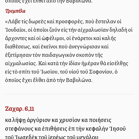
ὁποῖος ἔχει ἔλθει ἀπὸ τὴν Βαβυλῶνα.
Τρεμπέλα
«Λάβε τὶς δωρεὲς καὶ προσφορές, ποὺ ἔστειλαν οἱ
Ἰουδαῖοι, οἱ ὁποῖοι ζοῦν εἰς τὴν αἰχμαλωσίαν δηλαδὴ οἱ
ἄρχοντες καὶ οἱ ὠφέλιμοι, οἱ ἐνάρετοι καὶ καλῆς
διαθέσεως, καὶ ἐκεῖνοι ποὺ ἀνεγνώρισαν καὶ
ἐξετίμησαν τὸν παιδαγωγικὸν σκοπὸν τῆς
αἰχμαλωσίας. Καὶ κατὰ τὴν ἰδίαν ἡμέραν θὰ εἰσέλθῃς
εἰς τὸ σπίτι τοῦ Ἰωσίου, τοῦ υἱοῦ τοῦ Σοφονίου, ὁ
ὁποῖος ἔχει ἔλθει ἀπὸ τὴν Βαβυλῶνα.
Ζαχαρ. 6,11
καὶ λήψῃ ἀργύριον καὶ χρυσίον καὶ ποιήσεις
στεφάνους καὶ ἐπιθήσεις ἐπὶ τὴν κεφαλὴν Ἰησοῦ
τοῦ Ἰωσεδὲκ τοῦ ἱερέως τοῦ μεγάλου