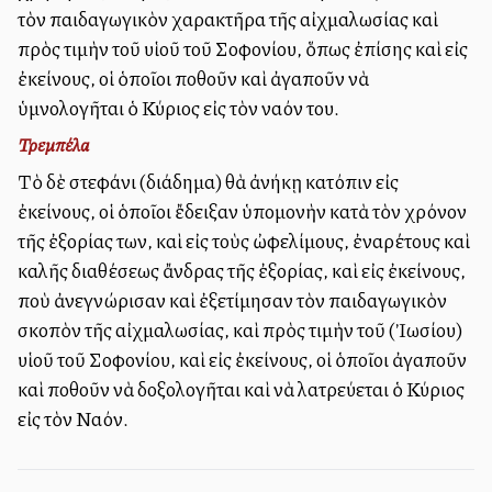
τὸν παιδαγωγικὸν χαρακτῆρα τῆς αἰχμαλωσίας καὶ
πρὸς τιμὴν τοῦ υἱοῦ τοῦ Σοφονίου, ὅπως ἐπίσης καὶ εἰς
ἐκείνους, οἱ ὁποῖοι ποθοῦν καὶ ἀγαποῦν νὰ
ὑμνολογῆται ὁ Κύριος εἰς τὸν ναόν του.
Τρεμπέλα
Τὸ δὲ στεφάνι (διάδημα) θὰ ἀνήκῃ κατόπιν εἰς
ἐκείνους, οἱ ὁποῖοι ἔδειξαν ὑπομονὴν κατὰ τὸν χρόνον
τῆς ἐξορίας των, καὶ εἰς τοὺς ὠφελίμους, ἐναρέτους καὶ
καλῆς διαθέσεως ἄνδρας τῆς ἐξορίας, καὶ εἰς ἐκείνους,
ποὺ ἀνεγνώρισαν καὶ ἐξετίμησαν τὸν παιδαγωγικὸν
σκοπὸν τῆς αἰχμαλωσίας, καὶ πρὸς τιμὴν τοῦ (Ἰωσίου)
υἱοῦ τοῦ Σοφονίου, καὶ εἰς ἐκείνους, οἱ ὁποῖοι ἀγαποῦν
καὶ ποθοῦν νὰ δοξολογῆται καὶ νὰ λατρεύεται ὁ Κύριος
εἰς τὸν Ναόν.